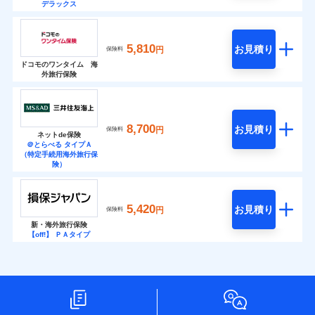
デラックス
5,810
お見積り
円
保険料
ドコモのワンタイム 海
外旅行保険
8,700
お見積り
円
保険料
ネットde保険
＠とらべる タイプＡ
（特定手続用海外旅行保
険）
5,420
お見積り
円
保険料
新・海外旅行保険
【off!】 ＰＡタイプ