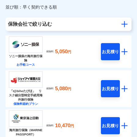
並び順：早く契約できる順
保険会社で絞り込む
5,050
お見積り
円
保険料
ソニー損保の海外旅行保
険
お手軽コース
5,080
お見積り
円
保険料
「t@bihoたびほ」 リ
スク細分型特定手続用海
外旅行保険
保険料節約プラン
10,470
お見積り
円
保険料
海外旅行保険（MARINE
PASSPORT）