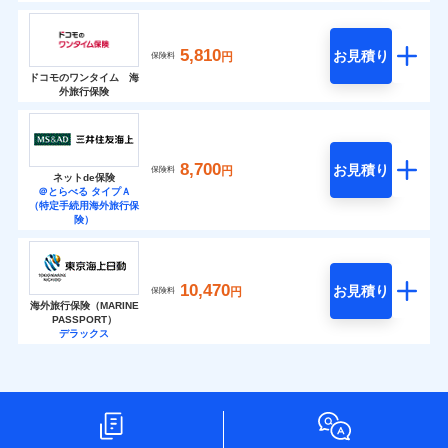
5,810
お見積り
円
保険料
ドコモのワンタイム 海
外旅行保険
8,700
お見積り
円
保険料
ネットde保険
＠とらべる タイプＡ
（特定手続用海外旅行保
険）
10,470
お見積り
円
保険料
海外旅行保険（MARINE
PASSPORT）
デラックス