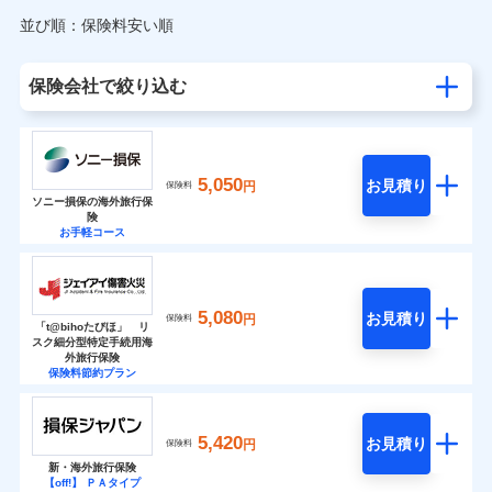
並び順：保険料安い順
保険会社で絞り込む
5,050
お見積り
円
保険料
ソニー損保の海外旅行保
険
お手軽コース
5,080
お見積り
円
保険料
「t@bihoたびほ」 リ
スク細分型特定手続用海
外旅行保険
保険料節約プラン
5,420
お見積り
円
保険料
新・海外旅行保険
【off!】 ＰＡタイプ