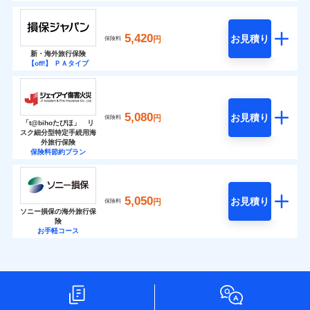
5,420
お見積り
円
保険料
新・海外旅行保険
【off!】 ＰＡタイプ
5,080
お見積り
円
保険料
「t@bihoたびほ」 リ
スク細分型特定手続用海
外旅行保険
保険料節約プラン
5,050
お見積り
円
保険料
ソニー損保の海外旅行保
険
お手軽コース