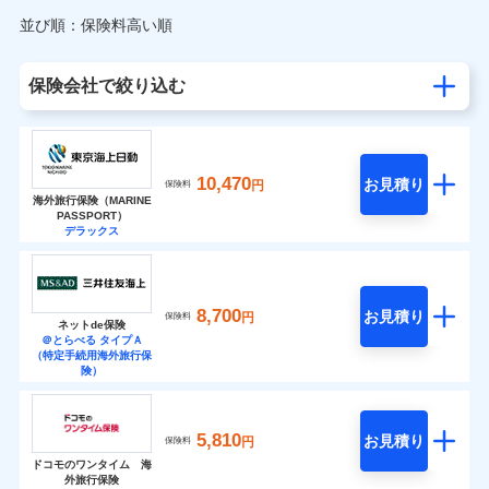
並び順：保険料高い順
保険会社で絞り込む
10,470
お見積り
円
保険料
海外旅行保険（MARINE
PASSPORT）
デラックス
8,700
お見積り
円
保険料
ネットde保険
＠とらべる タイプＡ
（特定手続用海外旅行保
険）
5,810
お見積り
円
保険料
ドコモのワンタイム 海
外旅行保険