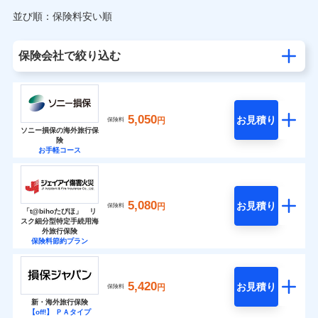
並び順：保険料安い順
保険会社で絞り込む
5,050
お見積り
円
保険料
ソニー損保の海外旅行保
険
お手軽コース
5,080
お見積り
円
保険料
「t@bihoたびほ」 リ
スク細分型特定手続用海
外旅行保険
保険料節約プラン
5,420
お見積り
円
保険料
新・海外旅行保険
【off!】 ＰＡタイプ