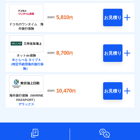
5,810
お見積り
円
保険料
ドコモのワンタイム 海
外旅行保険
8,700
お見積り
円
保険料
ネットde保険
＠とらべる タイプＡ
（特定手続用海外旅行保
険）
10,470
お見積り
円
保険料
海外旅行保険（MARINE
PASSPORT）
デラックス