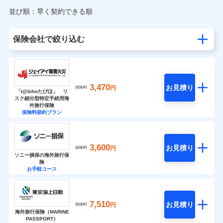
並び順：早く契約できる順
保険会社で絞り込む
3,470
お見積り
円
保険料
「t@bihoたびほ」 リ
スク細分型特定手続用海
外旅行保険
保険料節約プラン
3,600
お見積り
円
保険料
ソニー損保の海外旅行保
険
お手軽コース
7,510
お見積り
円
保険料
海外旅行保険（MARINE
PASSPORT）