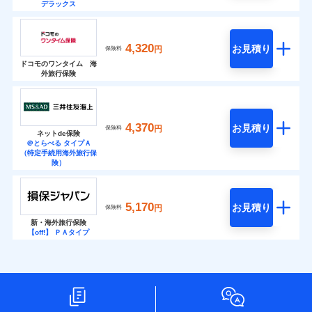
デラックス
4,320
お見積り
円
保険料
ドコモのワンタイム 海
外旅行保険
4,370
お見積り
円
保険料
ネットde保険
＠とらべる タイプＡ
（特定手続用海外旅行保
険）
5,170
お見積り
円
保険料
新・海外旅行保険
【off!】 ＰＡタイプ