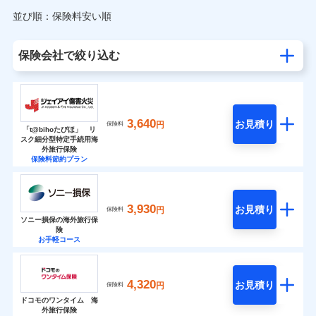
並び順：保険料安い順
保険会社で絞り込む
3,640
お見積り
円
保険料
「t@bihoたびほ」 リ
スク細分型特定手続用海
外旅行保険
保険料節約プラン
3,930
お見積り
円
保険料
ソニー損保の海外旅行保
険
お手軽コース
4,320
お見積り
円
保険料
ドコモのワンタイム 海
外旅行保険