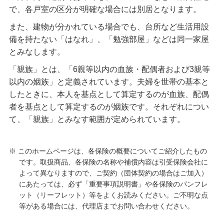
で、各戸室の区分が明確な場合には別居となります。
また、建物が分かれている場合でも、台所など生活用設
備を持たない「はなれ」、「勉強部屋」などは同一家屋
とみなします。
「親族」とは、「6親等以内の血族・配偶者および3親等
以内の姻族」と定義されています。夫婦を世帯の基本と
したときに、本人を基点として算定するのが血族、配偶
者を基点として算定するのが姻族です。それぞれについ
て、「親族」とみなす範囲が定められています。
※ このホームページは、各保険の概要についてご紹介したもの
です。取扱商品、各保険の名称や補償内容は引受保険会社に
よって異なりますので、ご契約（団体契約の場合はご加入）
にあたっては、必ず「重要事項説明書」や各保険のパンフレ
ット（リーフレット）等をよくお読みください。ご不明な点
等がある場合には、代理店までお問い合わせください。