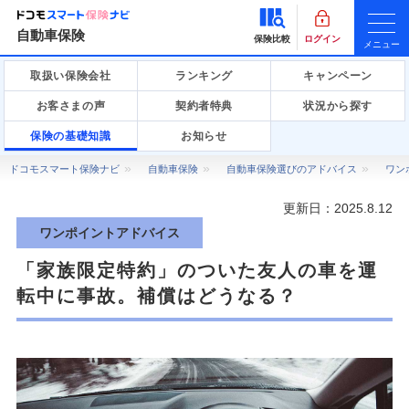
自動車保険
保険比較
ログイン
メニュー
取扱い保険会社
ランキング
キャンペーン
お客さまの声
契約者特典
状況から探す
保険の基礎知識
お知らせ
ドコモスマート保険ナビ
自動車保険
自動車保険選びのアドバイス
ワン
更新日：
2025.8.12
ワンポイントアドバイス
「家族限定特約」のついた友人の車を運
転中に事故。補償はどうなる？