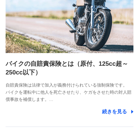
（https://www.nanairolife.co.jp/）
日本生命保険相互会社
（https://www.nissay.co.jp）
はなさく生命保険株式会社
（https://www.life8739.co.jp/）
マニュライフ生命保険株式会社
（https://www.manulife.co.jp/）
三井住友海上あいおい生命保険株式会社
（https://www.msa-life.co.jp/）
バイクの自賠責保険とは（原付、125cc超～
メットライフ生命株式会社
(https://www.metlife.co.jp/)
250cc以下）
メディケア生命保険株式会社
（https://www.medicarelife.com/）
自賠責保険は法律で加入が義務付けられている強制保険です。
バイクを運転中に他人を死亡させたり、ケガをさせた時の対人賠
■少額短期保険
償事故を補償します。…
株式会社アシロ少額短期保険
(https://kailash.co.jp/)
続きを見る
SBIいきいき少額短期保険会社 (https://www.i-
sedai.com/)
SBIペット少額短期保険株式会社
(https://www.sbipet-ssi.co.jp/)