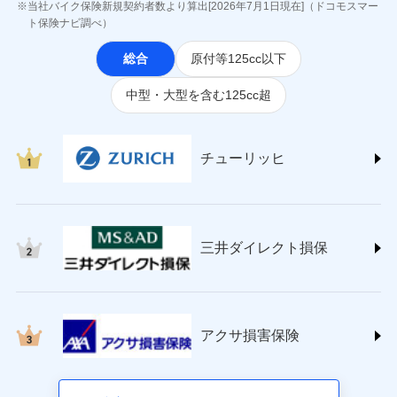
ジェイアイ傷害火災保険株式会社
当社バイク保険新規契約者数より算出[2026年7月1日現在]（ドコモスマー
(https://www.jihoken.co.jp/)
ト保険ナビ調べ）
ソニー損害保険株式会社
総合
原付等125cc以下
(https://www.sonysonpo.co.jp/)
損害保険ジャパン株式会社 (https://www.sompo-
中型・大型を含む125cc超
japan.co.jp/)
ＳＯＭＰＯダイレクト損害保険株式会社
(https://www.sompo-direct.co.jp/)
チューリッヒ保険会社 (https://www.zurich.co.jp/)
チューリッヒ
東京海上日動火災保険株式会社
(https://www.tokiomarine-nichido.co.jp/)
日新火災海上保険株式会社
(https://www.nisshinfire.co.jp/)
三井ダイレクト損保
ペット＆ファミリー損害保険株式会社
(https://www.petfamilyins.co.jp/)
三井住友海上火災保険株式会社 (https://www.ms-
ins.com/)
三井ダイレクト損害保険株式会社
アクサ損害保険
(https://www.mitsui-direct.co.jp/)
■生命保険