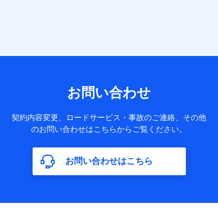
当社または株式会社NTTドコモ・フィナンシャルグループが
提供する各種サービスなどのご契約・ご利用などに関する情
報。例として、当社または株式会社NTTドコモ・フィナンシ
ャルグループが提供する各種サービスのご契約状態・ご利用
履歴インターネット利用時の行動に関する情報、アプリケー
ション利用時の行動に関する情報、購入されたサービスや商
品の名称・購入場所・決済に関する情報、アンケートの回答
に関する情報などが含まれます。
保険関連サービス情報
当社または株式会社NTTドコモ・フィナンシャルグループが
お問い合わせ
提供する保険関連サービスに関して取得し、又は保有する情
報。例として、見積請求受付時、資料請求受付時又はユーザ
ー登録受付時に提供いただいた情報（氏名、住所、生年月
契約内容変更、ロードサービス・事故のご連絡、その他
日、性別、保険契約者と被保険者の関係、保険加入の目的、
のお問い合わせはこちらからご覧ください。
保険商品の内容、保険料、保険料のお支払方法、車のメーカ
ーや走行距離などの情報、建物の構造や築年数などの情報、
ペットの種類や年齢など）及びお客様との応対記録（お客様
に提示した比較見積の試算結果情報、メールマガジンを提供
お問い合わせはこちら
した際のメール内容や送信履歴の情報及び保険の更改案内等
を提供した際のメール内容や送信履歴などの情報）が含まれ
ます。
保険契約情報
当社または株式会社NTTドコモ・フィナンシャルグループが
取得し、又は保有する保険契約に関する情報。例として、保