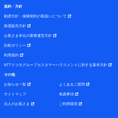
長 吉村 忠義
規約・方針
また当社は、オンライン面談による保険のご相談にあた
勧誘方針・保険契約の取扱いについて
って、以下の提携代理店とお客様の個人データを共同利
用することがあります。
推奨販売方針
1. 共同利用する個人データの項目
お客さま本位の業務運営方針
比較ポリシー
氏名、生年月日、住所、メールアドレス、電話番号、個人の
属性に関する情報、資料請求の情報（有無を含みます。）、
利用規約
相談予約に関する情報等
保険契約者および被保険者の氏名・住所・生年月日・性別・
NTTドコモグループカスタマーハラスメントに対する基本方針
保険契約者と被保険者との関係等
お客さまが当該サービスに派生してお申込みされた、当社取
その他
扱とならない保険契約の内容等
その他、当社が保険関連サービスの提供に付随して取得した
お知らせ一覧
よくあるご質問
情報
サイトマップ
免責事項
2. 共同利用者の範囲
法人のお客さま
ご利用環境
当社（https://www.docomo-insurance.co.jp/）
ブロードマインド株式会社（https://www.b-minded.com/）
3. 共同利用における個人データの利用目的