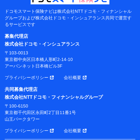
（各サービスで取得したサービス利用履歴、ウェブサイトの
閲覧履歴、購買履歴、ご契約内容等のパーソナルデータを分
ドコモスマート保険ナビは
株式会社NTTドコモ・フィナンシャル
析して、お客さまの趣味・嗜好・傾向に応じたサービス・商
グループおよび
株式会社ドコモ・インシュアランス共同で
運営す
品等に関するご提案や広告の配信等を行うことがありま
るサービスです
す。）
各種セミナーの開催のため
募集代理店
コンサルティングサービスの実施のため
株式会社ドコモ・インシュアランス
アンケートやキャンペーン等の実施のため
上記に係る案内・手続き・管理等付帯業務を行うため
〒103-0013
東京都中央区日本橋人形町2-14-10
【当該個人データの管理について責任を有する者の名
アーバンネット日本橋ビル3F
称・住所・代表者名】
プライバシーポリシー
会社概要
当該個人データを取り扱う各共同利用者（詳細は次のと
おり）
共同募集代理店
東京都千代田区永田町2丁目11番1号 山王パークタワー
株式会社NTTドコモ・フィナンシャルグループ
株式会社NTTドコモ・フィナンシャルグループ 代表取
〒100-6150
締役社長 廣井 孝史
東京都千代田区永田町2丁目11番1号
山王パークタワー
東京都中央区日本橋人形町2-14-10 アーバンネット日
本橋ビル 3F
プライバシーポリシー
会社概要
株式会社ドコモ・インシュアランス 代表取締役社