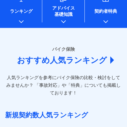
コンサルティングサービスの実施のため
アドバイス
アンケートやキャンペーン等の実施のため
ランキング
契約者特典
基礎知識
上記に係る案内・手続き・管理等付帯業務を行うため
* 当社が委託を受けている保険会社の情報は、保険会社
のホームページに掲載しておりますので、ご確認くださ
い。
■損害保険
バイク保険
あいおいニッセイ同和損害保険株式会社
おすすめ人気ランキング
(https://www.aioinissaydowa.co.jp/)
アクサ損害保険株式会社 (https://www.axa-
direct.co.jp/)
人気ランキングを参考にバイク保険の比較・検討をして
アニコム損害保険株式会社 (https://www.anicom-
sompo.co.jp/)
みませんか？
「事故対応」や「特典」についても掲載し
東京海上ダイレクト損害保険株式会社
ております！
(https://www.e-design.net/)
AIG損害保険株式会社
(https://www.aig.co.jp/sonpo)
新規契約数人気ランキング
ＳＢＩ損害保険株式会社
(https://www.sbisonpo.co.jp/)