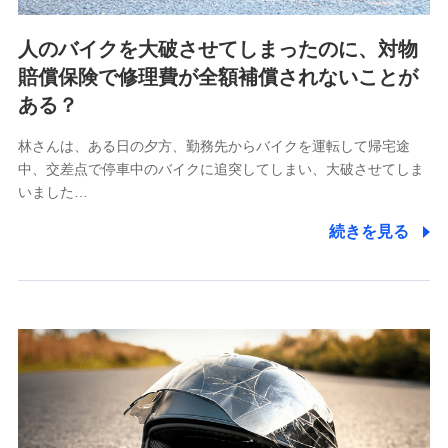
ビスに関してのお問い合わせ情報
各種お問い合わせに対応するため
人のバイクを大破させてしまったのに、対物
当社のサービスに関する情報提供や、皆様に有用なお知らせ
賠償保険で修理費が全額補償されないことが
をお送りするため
アンケートの送付のため
ある？
当社のサービスや媒体の運営改善に必要なデータを解析し、
分析するため
林さんは、ある日の夕方、勤務先からバイクを運転して帰宅途
当社の対応品質向上やお問い合わせ内容の正確な把握のため
中、交差点で停車中のバイクに追突してしまい、大破させてしま
個人情報保護管理者の職名、連絡先
いました…
株式会社ドコモ・インシュアランス 営業部長
続きを見る
〒103-0013 東京都中央区日本橋人形町2-14-10 アー
バンネット日本橋ビル 3F
株式会社ドコモ・インシュアランス
個人情報の第三者提供について
当社ではご本人の同意がある場合または法令に基づく場
合を除き、第三者に提供いたしません。
業務の委託