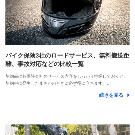
当社は利用目的の達成に必要な範囲内において個人情報
の取り扱いの全部または一部を委託する場合がありま
す。
個人データの共同利用
当社は株式会社NTTドコモとの間で、以下のとおり個
人データを共同利用します。
バイク保険3社のロードサービス、無料搬送距
【共同して利用される利用データの項目】
離、事故対応などの比較一覧
当社又は株式会社NTTドコモがサービス提供等を通じて
契約前に各保険会社のサービス内容をしっかり把握しておくと、
取得した、以下の情報などの個人データ
契約中に発生したまさかのときに必ず役に立ちます。…
基本情報
続きを見る
氏名、電話番号、メールアドレス、お客さまの識別子、属
性、連絡先、dポイントサービスのご利用に関する情報。例
として、dポイントカード番号、性別、年齢、家族構成、住
所、dポイント残高、dポイント利用履歴などが含まれます。
利用情報
当社又は株式会社NTTドコモが提供する各種サービスなどの
ご契約・ご利用などに関する情報。例として、当社又は株式