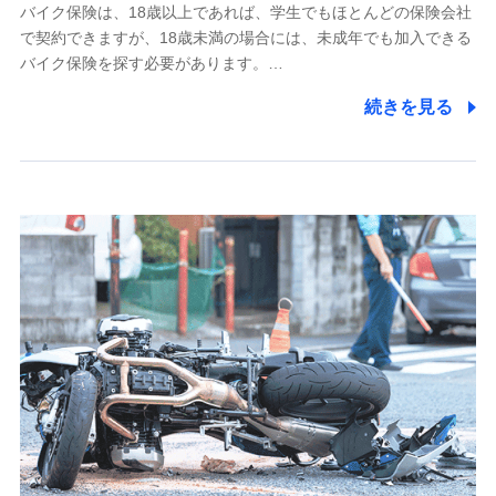
採用選考および入社手続を実施するため
バイク保険は、18歳以上であれば、学生でもほとんどの保険会社
で契約できますが、18歳未満の場合には、未成年でも加入できる
7.社員（従業者）の個人情報
バイク保険を探す必要があります。…
人事･勤怠･健康・労務等の管理、給与支給、福利厚生・採用
続きを見る
退職関連処理等の各種手続きのため、当社と従業員または従
業員同士の連絡のため
8.取引先個人情報
取引先としての選定業務、営業情報の提供業務、契約締結手
続き業務、取引管理業務、およびこれらに準ずる業務の遂行
のため
9.お問い合わせ情報
各種お問い合わせに対応するため
10.受託業務の 個人情報
受託業務の遂行およびこれらに準ずる業務の遂行のため
11.マイカー通勤管理クラウド並びに法人向けASPサー