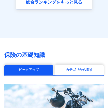
総合ランキングをもっと見る
アクサ生命保険株式会社
（https://www.axa.co.jp/）
SBI生命保険株式会社（https://www.sbilife.co.jp/）
FWD生命保険株式会社
（https://www.fwdlife.co.jp/）
ソニー生命保険株式会社
（https://www.sonylife.co.jp）
SOMPOひまわり生命保険株式会社
（https://www.himawari-life.co.jp/）
第一ネオ生命保険株式会社
保険の基礎知識
（https://neofirst.co.jp/）
大樹生命保険株式会社（https://www.taiju-
life.co.jp）
ピックアップ
カテゴリから探す
太陽生命保険株式会社（https://www.taiyo-
seimei.co.jp）
チューリッヒ生命保険株式会社
（https://www.zurichlife.co.jp/）
東京海上日動あんしん生命保険株式会社
（https://www.tmn-anshin.co.jp/）
なないろ生命保険株式会社