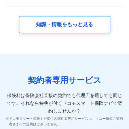
れます。
【共同して利用する者の範囲】
当社
知識・情報をもっと見る
株式会社NTTドコモ
【利用する者の利用目的】
当社又は株式会社NTTドコモが提供する保険関連サービスに
おけるユーザ登録受付および管理のため
当社又は株式会社NTTドコモと取引のあるもしくは委託を受
けている保険会社・提携会社の保険その他に関する情報を提
供するため、また維持管理等の委託業務遂行のため、またそ
れらに付帯、関連する当社、株式会社NTTドコモおよび提携
契約者専用サービス
会社のサービスを案内、提供するため
（各サービスで取得したサービス利用履歴、ウェブサイトの
閲覧履歴、購買履歴、ご契約内容等のパーソナルデータを分
保険料は保険会社直接の契約でも代理店を通しても同じ
析して、お客さまの趣味・嗜好・傾向に応じたサービス・商
です。
それなら特典が付くドコモスマート保険ナビで契
品等に関するご提案や広告の配信等を行うことがありま
す。）
約しませんか？
各種セミナーの開催のため
ドコモスマート保険ナビ提供の契約者専用サービスは、ソニー損保ご契約
コンサルティングサービスの実施のため
者さまへの提供はございません。
アンケートやキャンペーン等の実施のため