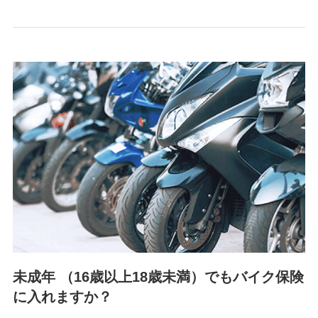
情報を取引のある他の保険会社の商品・サービスをご提案す
るために利用させていただくことがあります。）
上記に係る連絡・手続き・管理等付帯業務を行うため
3.セミナー募集サイトから取得した個人情報
各種セミナーの案内、開催のため
上記に係る連絡・手続き・管理等付帯業務を行うため
4.家族・友達紹介にて取得した個人情報
被紹介者への連絡、及び当社と取引のあるもしくは委託を受
けている保険会社・提携会社の保険その他に関する情報を提
供し、金融商品等の契約を勧奨するため
アンケートやキャンペーン等の実施のため
上記に係る連絡・手続き・管理等付帯業務を行うため
5.通話録音にて取得する情報
電話対応の品質向上およびお問合せ内容の正確な把握のため
未成年 （16歳以上18歳未満）でもバイク保険
に入れますか？
6.採用応募者の個人情報