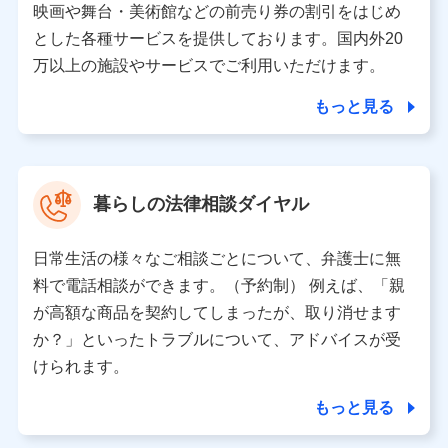
※ dポイントクラブ会員ではないお客さま（2019年12
映画や舞台・美術館などの前売り券の割引をはじめ
月11日以降、一度もdポイントクラブ会員であったこと
とした各種サービスを提供しております。国内外20
がないお客さまに限る）に関する、2019年12月10日以
万以上の施設やサービスでご利用いただけます。
前に取得した個人データは、こちら の利用目的の範囲内
に限って共同利用します。
もっと見る
当社は株式会社NTTドコモ・フィナンシャルグループ
との間で、以下のとおり個人データを共同利用しま
す。
暮らしの法律相談ダイヤル
【共同して利用される利用データの項目】
当社または株式会社NTTドコモ・フィナンシャルグルー
日常生活の様々なご相談ごとについて、弁護士に無
プがサービス提供等を通じて取得した、以下の情報など
料で電話相談ができます。（予約制） 例えば、「親
の個人データ
が高額な商品を契約してしまったが、取り消せます
基本情報
か？」といったトラブルについて、アドバイスが受
氏名、電話番号、メールアドレス、お客さまの識別子、属
けられます。
性、連絡先、dポイントサービスのご利用に関する情報。例
として、dポイントカード番号、性別、年齢、家族構成、住
もっと見る
所、dポイント残高、dポイント利用履歴などが含まれます。
利用情報