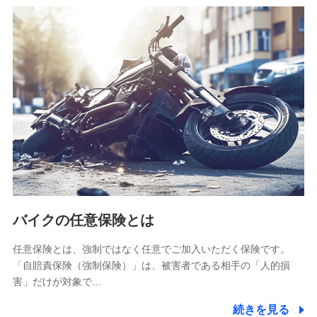
SBIリスタ少額短期保険会社
(https://www.jishin.co.jp/)
スマートプラス少額短期保険株式会社
（https://www.smartplus-insurance.com/）
チューリッヒ少額短期保険株式会社
(https://www.zurichssi.co.jp/)
Tokio Marine X少額短期保険株式会社
(https://www.tokiomarine-x.co.jp/)
ペットメディカルサポート株式会社
(https://pshoken.co.jp/)
リトルファミリー少額短期保険株式会社
(https://www.littlefamily-ssi.com/)
バイクの任意保険とは
2.共同募集を行う代理店から受領する個人情報
郵便、電話、およびＥメール等により、当社と取引のあるも
任意保険とは、強制ではなく任意でご加入いただく保険です。
しくは委託を受けている保険会社・提携会社の保険その他に
「自賠責保険（強制保険）」は、被害者である相手の「人的損
関する情報を提供し、金融商品等の契約を勧奨するため、ま
害」だけが対象で…
た維持管理等の委託業務遂行のため、またそれらに付帯、関
連する当社および提携会社のサービスを案内、提供するため
続きを見る
（なお、当社は複数の保険会社と取引があり、取得した個人