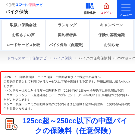
バイク保険
保険比較
ログイン
メニュー
取扱い保険会社
ランキング
キャンペーン
お客さまの声
契約者特典
保険の基礎知識
ロードサービス比較
バイク保険（自賠責）
お知らせ
ドコモスマート保険ナビ
バイク保険
バイクの任意保険料（125cc超～
2026.8.7 自動車保険・バイク保険 ご契約者並びにご検討中の皆様へ
ご契約者特典として利用できるサービスに下記を追加する予定です。詳細は後日お知らせいた
します。
・バッテリー上りに対する年一回無料対応（2026年9月1日から全契約者に提供開始予定）
・エマージェンシー（緊急連絡）カードのプレゼント（2026年9月1日以降始期のご契約をい
ただいた方に送付）
※ソニー損保・ドコモの自動車保険のご契約者さまは追加予定の特典含め、ご契約者特典の提
供対象外となります。
125cc超～250cc以下の中型バイ
クの保険料（任意保険）