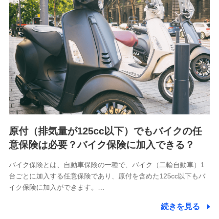
会社NTTドコモが提供する各種サービスのご契約状態・ご利
用履歴インターネット利用時の行動に関する情報、アプリケ
ーション利用時の行動に関する情報、購入されたサービスや
商品の名称・購入場所・決済に関する情報、アンケートの回
答に関する情報などが含まれます。
保険関連サービス情報
当社又は株式会社NTTドコモが提供する保険関連サービスに
関して取得し、又は保有する情報。例として、見積請求受付
時、資料請求受付時又はユーザー登録受付時に提供いただい
た情報（氏名、住所、生年月日、性別、保険契約者と被保険
者の関係、保険加入の目的、保険商品の内容、保険料、保険
料のお支払方法、車のメーカーや走行距離などの情報、建物
の構造や築年数などの情報、ペットの種類や年齢など）及び
お客様との応対記録 （お客様に提示した比較見積の試算結
原付（排気量が125cc以下）でもバイクの任
果情報、メールマガジンを提供した際のメール内容や送信履
歴の情報及び保険の更改案内等を提供した際のメール内容や
意保険は必要？バイク保険に加入できる？
送信履歴などの情報）が含まれます。
保険契約情報
バイク保険とは、自動車保険の一種で、バイク（二輪自動車）1
当社又は株式会社NTTドコモが取得し、又は保有する保険契
台ごとに加入する任意保険であり、原付を含めた125cc以下もバ
約に関する情報。例として、保険契約者及び被保険者の氏
名、住所、生年月日、性別、保険契約者と被保険者の関係、
イク保険に加入ができます。…
保険加入の目的、保険商品の内容、保険料、保険料のお支払
方法、車のメーカーや走行距離などの情報、建物の構造や築
続きを見る
年数などの情報、ペットの種類や年齢などの情報などが含ま