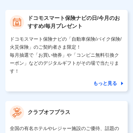
上記に係る案内・手続き・管理等付帯業務を行うため
【当該個人データの管理について責任を有する者の名
ドコモスマート保険ナビの日/今月のお
称・住所・代表者名】
すすめ/毎月プレゼント
当該個人データを取り扱う各共同利用者（詳細は次のと
おり）
ドコモスマート保険ナビの「自動車保険/バイク保険/
東京都千代田区永田町2丁目11番1号 山王パークタワー
火災保険」のご契約者さま限定！
株式会社NTTドコモ 代表取締役社長 前田 義晃
毎月抽選で「お買い物券」や「コンビニ無料引換ク
ーポン」などのデジタルギフトがその場で当たりま
東京都中央区日本橋人形町2-14-10 アーバンネット日
本橋ビル 3F
す！
株式会社ドコモ・インシュアランス 代表取締役社
長 吉村 忠義
もっと見る
※ 当社および株式会社NTTドコモは、お客さまの情報
を利用させていただくにあたっては、「NTTドコモ パー
ソナルデータ憲章」に定める行動原則を順守します 。
クラブオフプラス
※ パーソナルデータダッシュボードの「第三者提供の
管理」の設定状態にかかわらず、共同利用する場合があ
ります。
全国の有名ホテルやレジャー施設のご優待、話題の