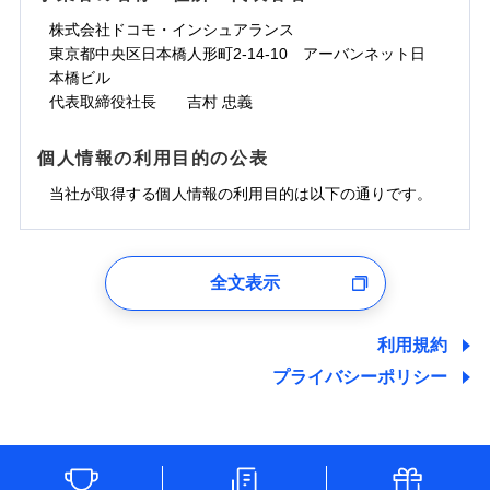
株式会社ドコモ・インシュアランス
東京都中央区日本橋人形町2-14-10 アーバンネット日
本橋ビル
代表取締役社長 吉村 忠義
個人情報の利用目的の公表
当社が取得する個人情報の利用目的は以下の通りです。
1.見積請求受付時、資料請求受付時、ユーザー登録受
付時
全文表示
ユーザー登録受付および、管理のため
郵便、電話、およびＥメール等により、当社と取引のあるも
しくは委託を受けている保険会社・提携会社の保険その他に
利用規約
関する情報を提供し、金融商品等の契約を勧奨するため、ま
プライバシーポリシー
た維持管理等の委託業務遂行のため、またそれらに付帯、関
連する当社および提携会社のサービスを案内、提供するため
（なお、当社は複数の保険会社と取引があり、取得した個人
情報を取引のある他の保険会社の商品・サービスをご提案す
るために利用させていただくことがあります。）
各種セミナーの開催のため