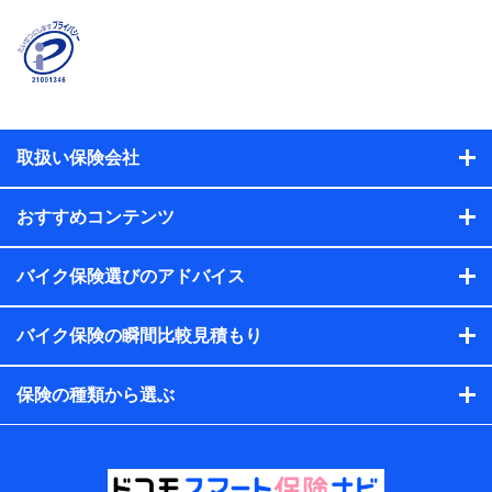
険契約者及び被保険者の氏名、住所、生年月日、性別、保険
契約者と被保険者の関係、保険加入の目的、保険商品の内
容、保険料、保険料のお支払方法、車のメーカーや走行距離
などの情報、建物の構造や築年数などの情報、ペットの種類
や年齢などの情報などが含まれます。
提供当事者から受領当事者が個人データを取得する方法
電子的・電磁的方法等
取扱い保険会社
【共同して利用する者の範囲】
当社
おすすめコンテンツ
株式会社NTTドコモ・フィナンシャルグループ
【利用目的】
バイク保険選びのアドバイス
当社または株式会社NTTドコモ・フィナンシャルグループが
バイク保険の瞬間比較見積もり
提供する保険関連サービスにおけるユーザー登録受付および
管理のため
当社または株式会社NTTドコモ・フィナンシャルグループと
保険の種類から選ぶ
取引のあるもしくは委託を受けている保険会社・提携会社の
保険その他に関する情報を提供するため、また維持管理等の
委託業務遂行のため、またそれらに付帯、関連する当社また
は株式会社NTTドコモ・フィナンシャルグループおよび提携
会社のサービスを案内、提供するため