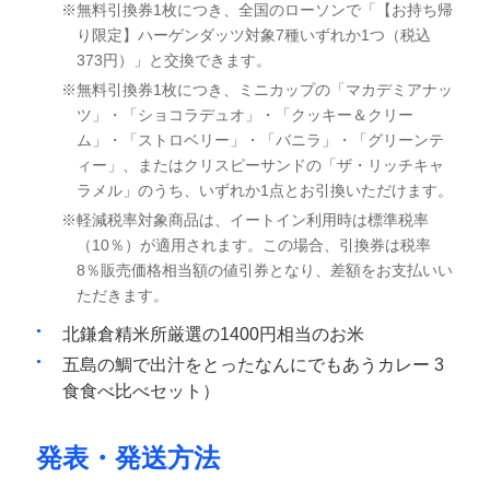
無料引換券1枚につき、全国のローソンで「【お持ち帰
り限定】ハーゲンダッツ対象7種いずれか1つ（税込
373円）」と交換できます。
無料引換券1枚につき、ミニカップの「マカデミアナッ
ツ」・「ショコラデュオ」・「クッキー＆クリー
ム」・「ストロベリー」・「バニラ」・「グリーンテ
ィー」、またはクリスピーサンドの「ザ・リッチキャ
ラメル」のうち、いずれか1点とお引換いただけます。
軽減税率対象商品は、イートイン利用時は標準税率
（10％）が適用されます。この場合、引換券は税率
8％販売価格相当額の値引券となり、差額をお支払いい
ただきます。
北鎌倉精米所厳選の1400円相当のお米
五島の鯛で出汁をとったなんにでもあうカレー 3
食食べ比べセット）
発表・発送方法