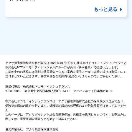
もっと見る
アクサ損害保険株式会社の取扱は2022年10月1日から株式会社ドコモ・インシュアランスと
株式会社NTTドコモ・フィナンシャルグループが共同（共同募集）で担当いたします。
ご契約中のお客様には個別に共同募集となるご案内を電子メール（未着の場合は郵送）にて
送付させていただきます。補償内容など契約内容は変わりませんので、ご安心ください。
取扱代理店 株式会社ドコモ・インシュアランス
〒103-0013 東京都中央区日本橋人形町2-14-10 アーバンネット日本橋ビル 3F
株式会社ドコモ・インシュアランスは、アクサ損害保険株式会社の保険取扱代理店であり、
保険契約締結の媒介を行います。保険契約締結の代理権および告知受領権は有しておりませ
ん。
このページは「アクサダイレクト総合自動車保険」の概要を説明したものです。お申込みに
際しては、重要事項説明書などを必ずご確認ください。
引受保険会社 アクサ損害保険株式会社