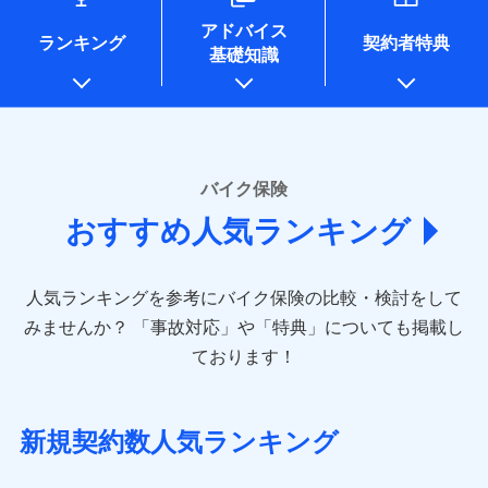
コンサルティングサービスの実施のため
アドバイス
アンケートやキャンペーン等の実施のため
ランキング
契約者特典
基礎知識
上記に係る案内・手続き・管理等付帯業務を行うため
* 当社が委託を受けている保険会社の情報は、保険会社
のホームページに掲載しておりますので、ご確認くださ
い。
■損害保険
バイク保険
あいおいニッセイ同和損害保険株式会社
おすすめ人気ランキング
(https://www.aioinissaydowa.co.jp/)
アクサ損害保険株式会社 (https://www.axa-
direct.co.jp/)
人気ランキングを参考にバイク保険の比較・検討をして
アニコム損害保険株式会社 (https://www.anicom-
sompo.co.jp/)
みませんか？
「事故対応」や「特典」についても掲載し
東京海上ダイレクト損害保険株式会社
ております！
(https://www.e-design.net/)
AIG損害保険株式会社
(https://www.aig.co.jp/sonpo)
新規契約数人気ランキング
ＳＢＩ損害保険株式会社
(https://www.sbisonpo.co.jp/)