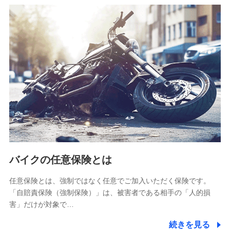
SBIリスタ少額短期保険会社
(https://www.jishin.co.jp/)
スマートプラス少額短期保険株式会社
（https://www.smartplus-insurance.com/）
チューリッヒ少額短期保険株式会社
(https://www.zurichssi.co.jp/)
Tokio Marine X少額短期保険株式会社
(https://www.tokiomarine-x.co.jp/)
ペットメディカルサポート株式会社
(https://pshoken.co.jp/)
リトルファミリー少額短期保険株式会社
(https://www.littlefamily-ssi.com/)
バイクの任意保険とは
2.共同募集を行う代理店から受領する個人情報
郵便、電話、およびＥメール等により、当社と取引のあるも
任意保険とは、強制ではなく任意でご加入いただく保険です。
しくは委託を受けている保険会社・提携会社の保険その他に
「自賠責保険（強制保険）」は、被害者である相手の「人的損
関する情報を提供し、金融商品等の契約を勧奨するため、ま
害」だけが対象で…
た維持管理等の委託業務遂行のため、またそれらに付帯、関
連する当社および提携会社のサービスを案内、提供するため
続きを見る
（なお、当社は複数の保険会社と取引があり、取得した個人