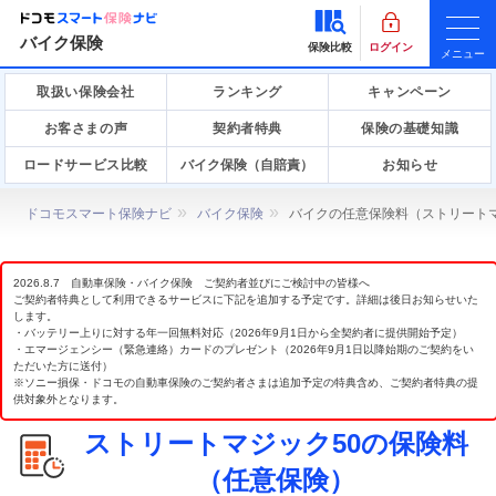
バイク保険
保険比較
ログイン
メニュー
取扱い保険会社
ランキング
キャンペーン
お客さまの声
契約者特典
保険の基礎知識
ロードサービス比較
バイク保険（自賠責）
お知らせ
ドコモスマート保険ナビ
バイク保険
バイクの任意保険料（ストリートマ
2026.8.7 自動車保険・バイク保険 ご契約者並びにご検討中の皆様へ
ご契約者特典として利用できるサービスに下記を追加する予定です。詳細は後日お知らせいた
します。
・バッテリー上りに対する年一回無料対応（2026年9月1日から全契約者に提供開始予定）
・エマージェンシー（緊急連絡）カードのプレゼント（2026年9月1日以降始期のご契約をい
ただいた方に送付）
※ソニー損保・ドコモの自動車保険のご契約者さまは追加予定の特典含め、ご契約者特典の提
供対象外となります。
ストリートマジック50の保険料
（任意保険）