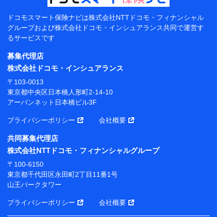
（各サービスで取得したサービス利用履歴、ウェブサイトの
閲覧履歴、購買履歴、ご契約内容等のパーソナルデータを分
ドコモスマート保険ナビは
株式会社NTTドコモ・フィナンシャル
析して、お客さまの趣味・嗜好・傾向に応じたサービス・商
グループおよび
株式会社ドコモ・インシュアランス共同で
運営す
品等に関するご提案や広告の配信等を行うことがありま
るサービスです
す。）
各種セミナーの開催のため
募集代理店
コンサルティングサービスの実施のため
株式会社ドコモ・インシュアランス
アンケートやキャンペーン等の実施のため
上記に係る案内・手続き・管理等付帯業務を行うため
〒103-0013
東京都中央区日本橋人形町2-14-10
【当該個人データの管理について責任を有する者の名
アーバンネット日本橋ビル3F
称・住所・代表者名】
プライバシーポリシー
会社概要
当該個人データを取り扱う各共同利用者（詳細は次のと
おり）
共同募集代理店
東京都千代田区永田町2丁目11番1号 山王パークタワー
株式会社NTTドコモ・フィナンシャルグループ
株式会社NTTドコモ・フィナンシャルグループ 代表取
〒100-6150
締役社長 廣井 孝史
東京都千代田区永田町2丁目11番1号
山王パークタワー
東京都中央区日本橋人形町2-14-10 アーバンネット日
本橋ビル 3F
プライバシーポリシー
会社概要
株式会社ドコモ・インシュアランス 代表取締役社