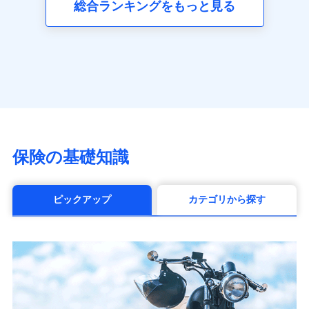
総合ランキングをもっと見る
アクサ生命保険株式会社
（https://www.axa.co.jp/）
SBI生命保険株式会社（https://www.sbilife.co.jp/）
FWD生命保険株式会社
（https://www.fwdlife.co.jp/）
ソニー生命保険株式会社
（https://www.sonylife.co.jp）
SOMPOひまわり生命保険株式会社
（https://www.himawari-life.co.jp/）
第一ネオ生命保険株式会社
保険の基礎知識
（https://neofirst.co.jp/）
大樹生命保険株式会社（https://www.taiju-
life.co.jp）
ピックアップ
カテゴリから探す
太陽生命保険株式会社（https://www.taiyo-
seimei.co.jp）
チューリッヒ生命保険株式会社
（https://www.zurichlife.co.jp/）
東京海上日動あんしん生命保険株式会社
（https://www.tmn-anshin.co.jp/）
なないろ生命保険株式会社