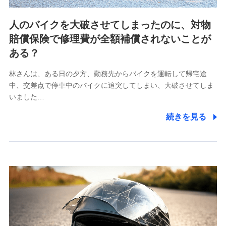
ビスに関してのお問い合わせ情報
各種お問い合わせに対応するため
人のバイクを大破させてしまったのに、対物
当社のサービスに関する情報提供や、皆様に有用なお知らせ
賠償保険で修理費が全額補償されないことが
をお送りするため
アンケートの送付のため
ある？
当社のサービスや媒体の運営改善に必要なデータを解析し、
分析するため
林さんは、ある日の夕方、勤務先からバイクを運転して帰宅途
当社の対応品質向上やお問い合わせ内容の正確な把握のため
中、交差点で停車中のバイクに追突してしまい、大破させてしま
個人情報保護管理者の職名、連絡先
いました…
株式会社ドコモ・インシュアランス 営業部長
続きを見る
〒103-0013 東京都中央区日本橋人形町2-14-10 アー
バンネット日本橋ビル 3F
株式会社ドコモ・インシュアランス
個人情報の第三者提供について
当社ではご本人の同意がある場合または法令に基づく場
合を除き、第三者に提供いたしません。
業務の委託