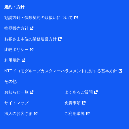
長 吉村 忠義
規約・方針
また当社は、オンライン面談による保険のご相談にあた
勧誘方針・保険契約の取扱いについて
って、以下の提携代理店とお客様の個人データを共同利
用することがあります。
推奨販売方針
1. 共同利用する個人データの項目
お客さま本位の業務運営方針
比較ポリシー
氏名、生年月日、住所、メールアドレス、電話番号、個人の
属性に関する情報、資料請求の情報（有無を含みます。）、
利用規約
相談予約に関する情報等
保険契約者および被保険者の氏名・住所・生年月日・性別・
NTTドコモグループカスタマーハラスメントに対する基本方針
保険契約者と被保険者との関係等
お客さまが当該サービスに派生してお申込みされた、当社取
その他
扱とならない保険契約の内容等
その他、当社が保険関連サービスの提供に付随して取得した
お知らせ一覧
よくあるご質問
情報
サイトマップ
免責事項
2. 共同利用者の範囲
法人のお客さま
ご利用環境
当社（https://www.docomo-insurance.co.jp/）
ブロードマインド株式会社（https://www.b-minded.com/）
3. 共同利用における個人データの利用目的