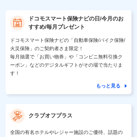
上記に係る案内・手続き・管理等付帯業務を行うため
【当該個人データの管理について責任を有する者の名
ドコモスマート保険ナビの日/今月のお
称・住所・代表者名】
すすめ/毎月プレゼント
当該個人データを取り扱う各共同利用者（詳細は次のと
おり）
ドコモスマート保険ナビの「自動車保険/バイク保険/
東京都千代田区永田町2丁目11番1号 山王パークタワー
火災保険」のご契約者さま限定！
株式会社NTTドコモ 代表取締役社長 前田 義晃
毎月抽選で「お買い物券」や「コンビニ無料引換ク
ーポン」などのデジタルギフトがその場で当たりま
東京都中央区日本橋人形町2-14-10 アーバンネット日
本橋ビル 3F
す！
株式会社ドコモ・インシュアランス 代表取締役社
長 吉村 忠義
もっと見る
※ 当社および株式会社NTTドコモは、お客さまの情報
を利用させていただくにあたっては、「NTTドコモ パー
ソナルデータ憲章」に定める行動原則を順守します 。
クラブオフプラス
※ パーソナルデータダッシュボードの「第三者提供の
管理」の設定状態にかかわらず、共同利用する場合があ
ります。
全国の有名ホテルやレジャー施設のご優待、話題の