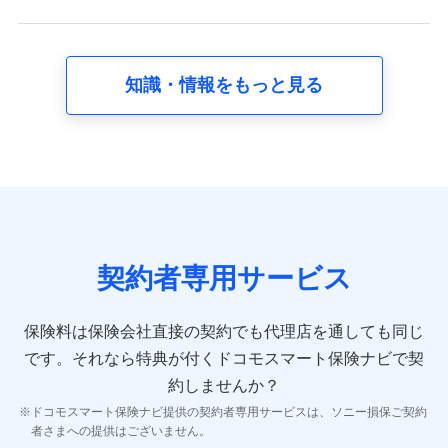
れます。
【共同して利用する者の範囲】
当社
知識・情報をもっと見る
株式会社NTTドコモ
【利用する者の利用目的】
当社又は株式会社NTTドコモが提供する保険関連サービスに
おけるユーザ登録受付および管理のため
当社又は株式会社NTTドコモと取引のあるもしくは委託を受
けている保険会社・提携会社の保険その他に関する情報を提
供するため、また維持管理等の委託業務遂行のため、またそ
れらに付帯、関連する当社、株式会社NTTドコモおよび提携
契約者専用サービス
会社のサービスを案内、提供するため
（各サービスで取得したサービス利用履歴、ウェブサイトの
閲覧履歴、購買履歴、ご契約内容等のパーソナルデータを分
保険料は保険会社直接の契約でも代理店を通しても同じ
析して、お客さまの趣味・嗜好・傾向に応じたサービス・商
です。
それなら特典が付くドコモスマート保険ナビで契
品等に関するご提案や広告の配信等を行うことがありま
す。）
約しませんか？
各種セミナーの開催のため
ドコモスマート保険ナビ提供の契約者専用サービスは、ソニー損保ご契約
コンサルティングサービスの実施のため
者さまへの提供はございません。
アンケートやキャンペーン等の実施のため