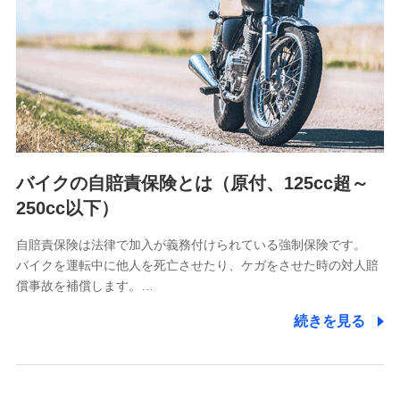
（https://www.nanairolife.co.jp/）
日本生命保険相互会社
（https://www.nissay.co.jp）
はなさく生命保険株式会社
（https://www.life8739.co.jp/）
マニュライフ生命保険株式会社
（https://www.manulife.co.jp/）
三井住友海上あいおい生命保険株式会社
（https://www.msa-life.co.jp/）
バイクの自賠責保険とは（原付、125cc超～
メットライフ生命株式会社
(https://www.metlife.co.jp/)
250cc以下）
メディケア生命保険株式会社
（https://www.medicarelife.com/）
自賠責保険は法律で加入が義務付けられている強制保険です。
バイクを運転中に他人を死亡させたり、ケガをさせた時の対人賠
■少額短期保険
償事故を補償します。…
株式会社アシロ少額短期保険
(https://kailash.co.jp/)
続きを見る
SBIいきいき少額短期保険会社 (https://www.i-
sedai.com/)
SBIペット少額短期保険株式会社
(https://www.sbipet-ssi.co.jp/)