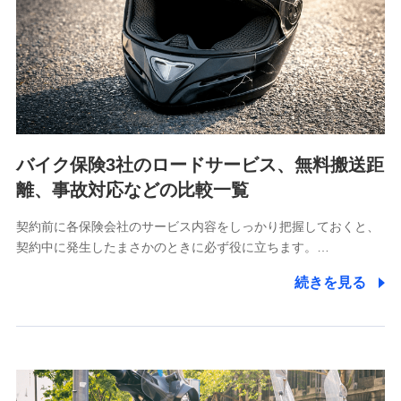
当社は利用目的の達成に必要な範囲内において個人情報
の取り扱いの全部または一部を委託する場合がありま
す。
個人データの共同利用
当社は株式会社NTTドコモとの間で、以下のとおり個
人データを共同利用します。
バイク保険3社のロードサービス、無料搬送距
【共同して利用される利用データの項目】
離、事故対応などの比較一覧
当社又は株式会社NTTドコモがサービス提供等を通じて
契約前に各保険会社のサービス内容をしっかり把握しておくと、
取得した、以下の情報などの個人データ
契約中に発生したまさかのときに必ず役に立ちます。…
基本情報
続きを見る
氏名、電話番号、メールアドレス、お客さまの識別子、属
性、連絡先、dポイントサービスのご利用に関する情報。例
として、dポイントカード番号、性別、年齢、家族構成、住
所、dポイント残高、dポイント利用履歴などが含まれます。
利用情報
当社又は株式会社NTTドコモが提供する各種サービスなどの
ご契約・ご利用などに関する情報。例として、当社又は株式