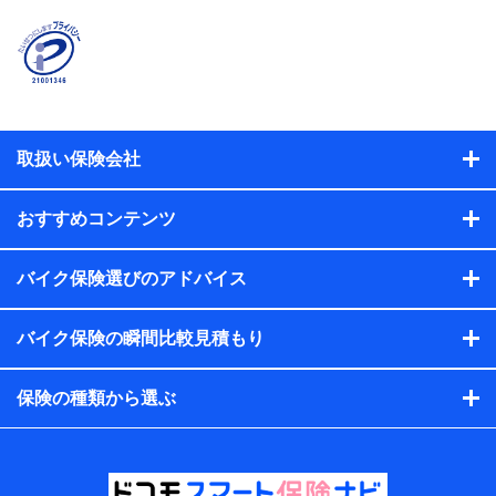
険契約者及び被保険者の氏名、住所、生年月日、性別、保険
契約者と被保険者の関係、保険加入の目的、保険商品の内
容、保険料、保険料のお支払方法、車のメーカーや走行距離
などの情報、建物の構造や築年数などの情報、ペットの種類
や年齢などの情報などが含まれます。
提供当事者から受領当事者が個人データを取得する方法
電子的・電磁的方法等
取扱い保険会社
【共同して利用する者の範囲】
当社
おすすめコンテンツ
株式会社NTTドコモ・フィナンシャルグループ
【利用目的】
バイク保険選びのアドバイス
当社または株式会社NTTドコモ・フィナンシャルグループが
バイク保険の瞬間比較見積もり
提供する保険関連サービスにおけるユーザー登録受付および
管理のため
当社または株式会社NTTドコモ・フィナンシャルグループと
保険の種類から選ぶ
取引のあるもしくは委託を受けている保険会社・提携会社の
保険その他に関する情報を提供するため、また維持管理等の
委託業務遂行のため、またそれらに付帯、関連する当社また
は株式会社NTTドコモ・フィナンシャルグループおよび提携
会社のサービスを案内、提供するため