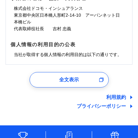
株式会社ドコモ・インシュアランス
東京都中央区日本橋人形町2-14-10 アーバンネット日
本橋ビル
代表取締役社長 吉村 忠義
個人情報の利用目的の公表
当社が取得する個人情報の利用目的は以下の通りです。
1.見積請求受付時、資料請求受付時、ユーザー登録受
付時
全文表示
ユーザー登録受付および、管理のため
郵便、電話、およびＥメール等により、当社と取引のあるも
しくは委託を受けている保険会社・提携会社の保険その他に
利用規約
関する情報を提供し、金融商品等の契約を勧奨するため、ま
プライバシーポリシー
た維持管理等の委託業務遂行のため、またそれらに付帯、関
連する当社および提携会社のサービスを案内、提供するため
（なお、当社は複数の保険会社と取引があり、取得した個人
情報を取引のある他の保険会社の商品・サービスをご提案す
るために利用させていただくことがあります。）
各種セミナーの開催のため