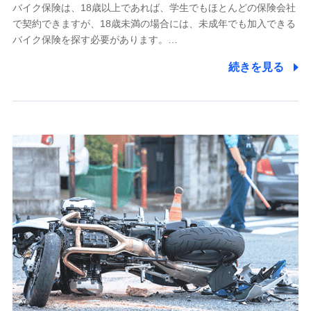
採用選考および入社手続を実施するため
バイク保険は、18歳以上であれば、学生でもほとんどの保険会社
で契約できますが、18歳未満の場合には、未成年でも加入できる
7.社員（従業者）の個人情報
バイク保険を探す必要があります。…
人事･勤怠･健康・労務等の管理、給与支給、福利厚生・採用
続きを見る
退職関連処理等の各種手続きのため、当社と従業員または従
業員同士の連絡のため
8.取引先個人情報
取引先としての選定業務、営業情報の提供業務、契約締結手
続き業務、取引管理業務、およびこれらに準ずる業務の遂行
のため
9.お問い合わせ情報
各種お問い合わせに対応するため
10.受託業務の 個人情報
受託業務の遂行およびこれらに準ずる業務の遂行のため
11.マイカー通勤管理クラウド並びに法人向けASPサー