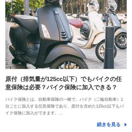
会社NTTドコモが提供する各種サービスのご契約状態・ご利
用履歴インターネット利用時の行動に関する情報、アプリケ
ーション利用時の行動に関する情報、購入されたサービスや
商品の名称・購入場所・決済に関する情報、アンケートの回
答に関する情報などが含まれます。
保険関連サービス情報
当社又は株式会社NTTドコモが提供する保険関連サービスに
関して取得し、又は保有する情報。例として、見積請求受付
時、資料請求受付時又はユーザー登録受付時に提供いただい
た情報（氏名、住所、生年月日、性別、保険契約者と被保険
者の関係、保険加入の目的、保険商品の内容、保険料、保険
料のお支払方法、車のメーカーや走行距離などの情報、建物
の構造や築年数などの情報、ペットの種類や年齢など）及び
お客様との応対記録 （お客様に提示した比較見積の試算結
原付（排気量が125cc以下）でもバイクの任
果情報、メールマガジンを提供した際のメール内容や送信履
歴の情報及び保険の更改案内等を提供した際のメール内容や
意保険は必要？バイク保険に加入できる？
送信履歴などの情報）が含まれます。
保険契約情報
バイク保険とは、自動車保険の一種で、バイク（二輪自動車）1
当社又は株式会社NTTドコモが取得し、又は保有する保険契
台ごとに加入する任意保険であり、原付を含めた125cc以下もバ
約に関する情報。例として、保険契約者及び被保険者の氏
名、住所、生年月日、性別、保険契約者と被保険者の関係、
イク保険に加入ができます。…
保険加入の目的、保険商品の内容、保険料、保険料のお支払
方法、車のメーカーや走行距離などの情報、建物の構造や築
続きを見る
年数などの情報、ペットの種類や年齢などの情報などが含ま