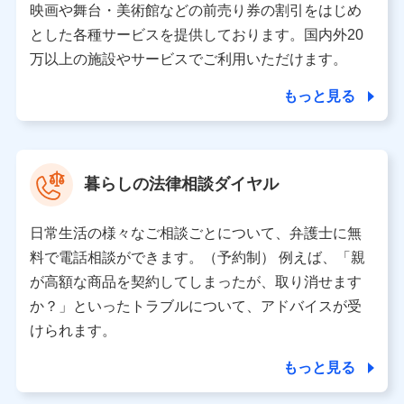
※ dポイントクラブ会員ではないお客さま（2019年12
映画や舞台・美術館などの前売り券の割引をはじめ
月11日以降、一度もdポイントクラブ会員であったこと
とした各種サービスを提供しております。国内外20
がないお客さまに限る）に関する、2019年12月10日以
万以上の施設やサービスでご利用いただけます。
前に取得した個人データは、こちら の利用目的の範囲内
に限って共同利用します。
もっと見る
当社は株式会社NTTドコモ・フィナンシャルグループ
との間で、以下のとおり個人データを共同利用しま
す。
暮らしの法律相談ダイヤル
【共同して利用される利用データの項目】
当社または株式会社NTTドコモ・フィナンシャルグルー
日常生活の様々なご相談ごとについて、弁護士に無
プがサービス提供等を通じて取得した、以下の情報など
料で電話相談ができます。（予約制） 例えば、「親
の個人データ
が高額な商品を契約してしまったが、取り消せます
基本情報
か？」といったトラブルについて、アドバイスが受
氏名、電話番号、メールアドレス、お客さまの識別子、属
けられます。
性、連絡先、dポイントサービスのご利用に関する情報。例
として、dポイントカード番号、性別、年齢、家族構成、住
もっと見る
所、dポイント残高、dポイント利用履歴などが含まれます。
利用情報