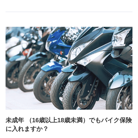
情報を取引のある他の保険会社の商品・サービスをご提案す
るために利用させていただくことがあります。）
上記に係る連絡・手続き・管理等付帯業務を行うため
3.セミナー募集サイトから取得した個人情報
各種セミナーの案内、開催のため
上記に係る連絡・手続き・管理等付帯業務を行うため
4.家族・友達紹介にて取得した個人情報
被紹介者への連絡、及び当社と取引のあるもしくは委託を受
けている保険会社・提携会社の保険その他に関する情報を提
供し、金融商品等の契約を勧奨するため
アンケートやキャンペーン等の実施のため
上記に係る連絡・手続き・管理等付帯業務を行うため
5.通話録音にて取得する情報
電話対応の品質向上およびお問合せ内容の正確な把握のため
未成年 （16歳以上18歳未満）でもバイク保険
に入れますか？
6.採用応募者の個人情報