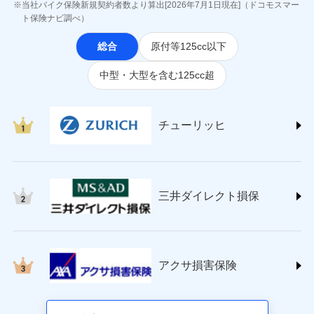
ジェイアイ傷害火災保険株式会社
当社バイク保険新規契約者数より算出[2026年7月1日現在]（ドコモスマー
(https://www.jihoken.co.jp/)
ト保険ナビ調べ）
ソニー損害保険株式会社
総合
原付等125cc以下
(https://www.sonysonpo.co.jp/)
損害保険ジャパン株式会社 (https://www.sompo-
中型・大型を含む125cc超
japan.co.jp/)
ＳＯＭＰＯダイレクト損害保険株式会社
(https://www.sompo-direct.co.jp/)
チューリッヒ保険会社 (https://www.zurich.co.jp/)
チューリッヒ
東京海上日動火災保険株式会社
(https://www.tokiomarine-nichido.co.jp/)
日新火災海上保険株式会社
(https://www.nisshinfire.co.jp/)
三井ダイレクト損保
ペット＆ファミリー損害保険株式会社
(https://www.petfamilyins.co.jp/)
三井住友海上火災保険株式会社 (https://www.ms-
ins.com/)
三井ダイレクト損害保険株式会社
アクサ損害保険
(https://www.mitsui-direct.co.jp/)
■生命保険