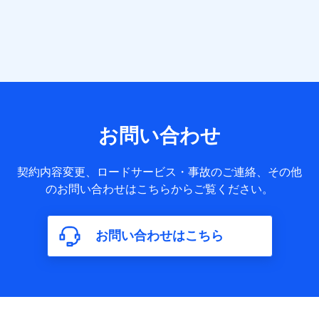
当社または株式会社NTTドコモ・フィナンシャルグループが
提供する各種サービスなどのご契約・ご利用などに関する情
報。例として、当社または株式会社NTTドコモ・フィナンシ
ャルグループが提供する各種サービスのご契約状態・ご利用
履歴インターネット利用時の行動に関する情報、アプリケー
ション利用時の行動に関する情報、購入されたサービスや商
品の名称・購入場所・決済に関する情報、アンケートの回答
に関する情報などが含まれます。
保険関連サービス情報
当社または株式会社NTTドコモ・フィナンシャルグループが
お問い合わせ
提供する保険関連サービスに関して取得し、又は保有する情
報。例として、見積請求受付時、資料請求受付時又はユーザ
ー登録受付時に提供いただいた情報（氏名、住所、生年月
契約内容変更、ロードサービス・事故のご連絡、その他
日、性別、保険契約者と被保険者の関係、保険加入の目的、
のお問い合わせはこちらからご覧ください。
保険商品の内容、保険料、保険料のお支払方法、車のメーカ
ーや走行距離などの情報、建物の構造や築年数などの情報、
ペットの種類や年齢など）及びお客様との応対記録（お客様
に提示した比較見積の試算結果情報、メールマガジンを提供
お問い合わせはこちら
した際のメール内容や送信履歴の情報及び保険の更改案内等
を提供した際のメール内容や送信履歴などの情報）が含まれ
ます。
保険契約情報
当社または株式会社NTTドコモ・フィナンシャルグループが
取得し、又は保有する保険契約に関する情報。例として、保