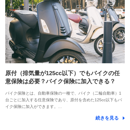
用履歴インターネット利用時の行動に関する情報、アプリケ
ーション利用時の行動に関する情報、購入されたサービスや
商品の名称・購入場所・決済に関する情報、アンケートの回
答に関する情報などが含まれます。
保険関連サービス情報
当社又は株式会社NTTドコモが提供する保険関連サービスに
関して取得し、又は保有する情報。例として、見積請求受付
時、資料請求受付時又はユーザー登録受付時に提供いただい
た情報（氏名、住所、生年月日、性別、保険契約者と被保険
者の関係、保険加入の目的、保険商品の内容、保険料、保険
料のお支払方法、車のメーカーや走行距離などの情報、建物
の構造や築年数などの情報、ペットの種類や年齢など）及び
お客様との応対記録 （お客様に提示した比較見積の試算結
原付（排気量が125cc以下）でもバイクの任
果情報、メールマガジンを提供した際のメール内容や送信履
歴の情報及び保険の更改案内等を提供した際のメール内容や
意保険は必要？バイク保険に加入できる？
送信履歴などの情報）が含まれます。
保険契約情報
バイク保険とは、自動車保険の一種で、バイク（二輪自動車）1
当社又は株式会社NTTドコモが取得し、又は保有する保険契
台ごとに加入する任意保険であり、原付を含めた125cc以下もバ
約に関する情報。例として、保険契約者及び被保険者の氏
名、住所、生年月日、性別、保険契約者と被保険者の関係、
イク保険に加入ができます。…
保険加入の目的、保険商品の内容、保険料、保険料のお支払
方法、車のメーカーや走行距離などの情報、建物の構造や築
続きを見る
年数などの情報、ペットの種類や年齢などの情報などが含ま
れます。