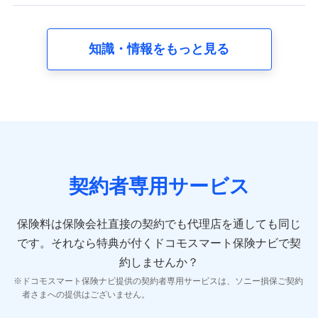
【共同して利用する者の範囲】
当社
知識・情報をもっと見る
株式会社NTTドコモ
【利用する者の利用目的】
当社又は株式会社NTTドコモが提供する保険関連サービスに
おけるユーザ登録受付および管理のため
当社又は株式会社NTTドコモと取引のあるもしくは委託を受
けている保険会社・提携会社の保険その他に関する情報を提
供するため、また維持管理等の委託業務遂行のため、またそ
れらに付帯、関連する当社、株式会社NTTドコモおよび提携
契約者専用サービス
会社のサービスを案内、提供するため
（各サービスで取得したサービス利用履歴、ウェブサイトの
閲覧履歴、購買履歴、ご契約内容等のパーソナルデータを分
保険料は保険会社直接の契約でも代理店を通しても同じ
析して、お客さまの趣味・嗜好・傾向に応じたサービス・商
です。
それなら特典が付くドコモスマート保険ナビで契
品等に関するご提案や広告の配信等を行うことがありま
す。）
約しませんか？
各種セミナーの開催のため
ドコモスマート保険ナビ提供の契約者専用サービスは、ソニー損保ご契約
コンサルティングサービスの実施のため
者さまへの提供はございません。
アンケートやキャンペーン等の実施のため
上記に係る案内・手続き・管理等付帯業務を行うため