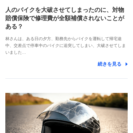
各種お問い合わせに対応するため
人のバイクを大破させてしまったのに、対物
当社のサービスに関する情報提供や、皆様に有用なお知らせ
賠償保険で修理費が全額補償されないことが
をお送りするため
アンケートの送付のため
ある？
当社のサービスや媒体の運営改善に必要なデータを解析し、
分析するため
林さんは、ある日の夕方、勤務先からバイクを運転して帰宅途
当社の対応品質向上やお問い合わせ内容の正確な把握のため
中、交差点で停車中のバイクに追突してしまい、大破させてしま
個人情報保護管理者の職名、連絡先
いました…
株式会社ドコモ・インシュアランス 営業部長
続きを見る
〒103-0013 東京都中央区日本橋人形町2-14-10 アー
バンネット日本橋ビル 3F
株式会社ドコモ・インシュアランス
個人情報の第三者提供について
当社ではご本人の同意がある場合または法令に基づく場
合を除き、第三者に提供いたしません。
業務の委託