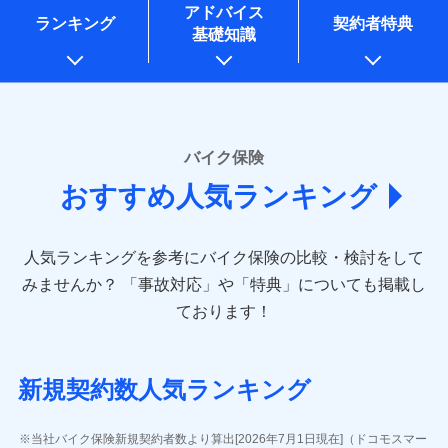
コンサルティングサービスの実施のため
アドバイス
アンケートやキャンペーン等の実施のため
ランキング
契約者特典
基礎知識
上記に係る案内・手続き・管理等付帯業務を行うため
* 当社が委託を受けている保険会社の情報は、保険会社
のホームページに掲載しておりますので、ご確認くださ
い。
■損害保険
バイク保険
あいおいニッセイ同和損害保険株式会社
おすすめ人気ランキング
(https://www.aioinissaydowa.co.jp/)
アクサ損害保険株式会社 (https://www.axa-
direct.co.jp/)
人気ランキングを参考にバイク保険の比較・検討をして
アニコム損害保険株式会社 (https://www.anicom-
sompo.co.jp/)
みませんか？
「事故対応」や「特典」についても掲載し
東京海上ダイレクト損害保険株式会社
ております！
(https://www.e-design.net/)
AIG損害保険株式会社
(https://www.aig.co.jp/sonpo)
新規契約数人気ランキング
ＳＢＩ損害保険株式会社
(https://www.sbisonpo.co.jp/)
ジェイアイ傷害火災保険株式会社
当社バイク保険新規契約者数より算出[2026年7月1日現在]（ドコモスマー