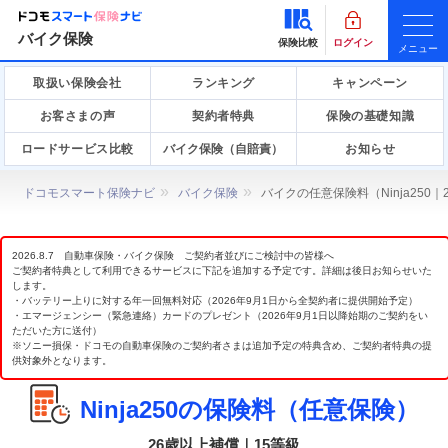
バイク保険
保険比較
ログイン
メニュー
取扱い保険会社
ランキング
キャンペーン
お客さまの声
契約者特典
保険の基礎知識
ロードサービス比較
バイク保険（自賠責）
お知らせ
ドコモスマート保険ナビ
バイク保険
バイクの任意保険料（Ninja250
2026.8.7 自動車保険・バイク保険 ご契約者並びにご検討中の皆様へ
ご契約者特典として利用できるサービスに下記を追加する予定です。詳細は後日お知らせいた
します。
・バッテリー上りに対する年一回無料対応（2026年9月1日から全契約者に提供開始予定）
・エマージェンシー（緊急連絡）カードのプレゼント（2026年9月1日以降始期のご契約をい
ただいた方に送付）
※ソニー損保・ドコモの自動車保険のご契約者さまは追加予定の特典含め、ご契約者特典の提
供対象外となります。
Ninja250の保険料（任意保険）
26歳以上補償｜15等級