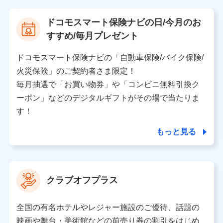
【当該個人データの管理について責任を有する者の名
ドコモスマート保険ナビの日/今月のお
称・住所・代表者名】
すすめ/毎月プレゼント
当該個人データを取り扱う各共同利用者（詳細は次のと
おり）
ドコモスマート保険ナビの「自動車保険/バイク保険/
東京都千代田区永田町2丁目11番1号 山王パークタワー
火災保険」のご契約者さま限定！
株式会社NTTドコモ 代表取締役社長 前田 義晃
毎月抽選で「お買い物券」や「コンビニ無料引換ク
ーポン」などのデジタルギフトがその場で当たりま
東京都中央区日本橋人形町2-14-10 アーバンネット日
本橋ビル 3F
す！
株式会社ドコモ・インシュアランス 代表取締役社
長 吉村 忠義
もっと見る
※ 当社および株式会社NTTドコモは、お客さまの情報
を利用させていただくにあたっては、「NTTドコモ パー
ソナルデータ憲章」に定める行動原則を順守します 。
クラブオフプラス
※ パーソナルデータダッシュボードの「第三者提供の
管理」の設定状態にかかわらず、共同利用する場合があ
ります。
全国の有名ホテルやレジャー施設のご優待、話題の
※ dポイントクラブ会員ではないお客さま（2019年12
映画や舞台・美術館などの前売り券の割引をはじめ