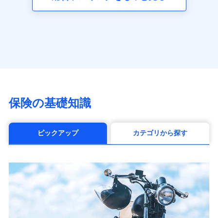
（https://www.axa.co.jp/）
SBI生命保険株式会社（https://www.sbilife.co.jp/）
FWD生命保険株式会社
（https://www.fwdlife.co.jp/）
ソニー生命保険株式会社
（https://www.sonylife.co.jp）
SOMPOひまわり生命保険株式会社
（https://www.himawari-life.co.jp/）
第一ネオ生命保険株式会社
保険の基礎知識
（https://neofirst.co.jp/）
大樹生命保険株式会社（https://www.taiju-
life.co.jp）
ピックアップ
カテゴリから探す
太陽生命保険株式会社（https://www.taiyo-
seimei.co.jp）
チューリッヒ生命保険株式会社
（https://www.zurichlife.co.jp/）
東京海上日動あんしん生命保険株式会社
（https://www.tmn-anshin.co.jp/）
なないろ生命保険株式会社
（https://www.nanairolife.co.jp/）