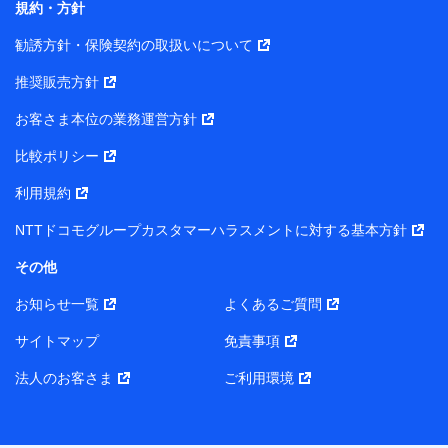
規約・方針
また当社は、オンライン面談による保険のご相談にあた
勧誘方針・保険契約の取扱いについて
って、以下の提携代理店とお客様の個人データを共同利
用することがあります。
推奨販売方針
1. 共同利用する個人データの項目
お客さま本位の業務運営方針
比較ポリシー
氏名、生年月日、住所、メールアドレス、電話番号、個人の
属性に関する情報、資料請求の情報（有無を含みます。）、
利用規約
相談予約に関する情報等
保険契約者および被保険者の氏名・住所・生年月日・性別・
NTTドコモグループカスタマーハラスメントに対する基本方針
保険契約者と被保険者との関係等
お客さまが当該サービスに派生してお申込みされた、当社取
その他
扱とならない保険契約の内容等
その他、当社が保険関連サービスの提供に付随して取得した
お知らせ一覧
よくあるご質問
情報
サイトマップ
免責事項
2. 共同利用者の範囲
法人のお客さま
ご利用環境
当社（https://www.docomo-insurance.co.jp/）
ブロードマインド株式会社（https://www.b-minded.com/）
3. 共同利用における個人データの利用目的