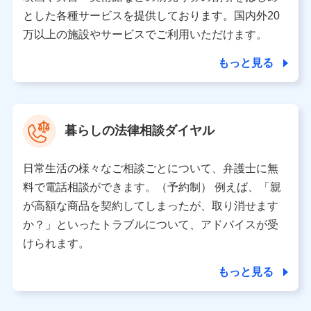
月11日以降、一度もdポイントクラブ会員であったこと
とした各種サービスを提供しております。国内外20
がないお客さまに限る）に関する、2019年12月10日以
万以上の施設やサービスでご利用いただけます。
前に取得した個人データは、こちら の利用目的の範囲内
に限って共同利用します。
もっと見る
当社は株式会社NTTドコモ・フィナンシャルグループ
との間で、以下のとおり個人データを共同利用しま
す。
暮らしの法律相談ダイヤル
【共同して利用される利用データの項目】
当社または株式会社NTTドコモ・フィナンシャルグルー
日常生活の様々なご相談ごとについて、弁護士に無
プがサービス提供等を通じて取得した、以下の情報など
料で電話相談ができます。（予約制） 例えば、「親
の個人データ
が高額な商品を契約してしまったが、取り消せます
基本情報
か？」といったトラブルについて、アドバイスが受
氏名、電話番号、メールアドレス、お客さまの識別子、属
けられます。
性、連絡先、dポイントサービスのご利用に関する情報。例
として、dポイントカード番号、性別、年齢、家族構成、住
もっと見る
所、dポイント残高、dポイント利用履歴などが含まれます。
利用情報
当社または株式会社NTTドコモ・フィナンシャルグループが