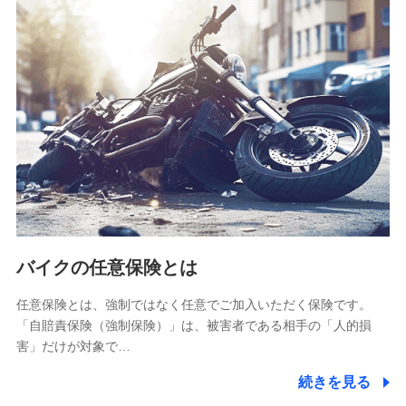
SBIリスタ少額短期保険会社
(https://www.jishin.co.jp/)
スマートプラス少額短期保険株式会社
（https://www.smartplus-insurance.com/）
チューリッヒ少額短期保険株式会社
(https://www.zurichssi.co.jp/)
Tokio Marine X少額短期保険株式会社
(https://www.tokiomarine-x.co.jp/)
ペットメディカルサポート株式会社
(https://pshoken.co.jp/)
リトルファミリー少額短期保険株式会社
(https://www.littlefamily-ssi.com/)
バイクの任意保険とは
2.共同募集を行う代理店から受領する個人情報
郵便、電話、およびＥメール等により、当社と取引のあるも
任意保険とは、強制ではなく任意でご加入いただく保険です。
しくは委託を受けている保険会社・提携会社の保険その他に
「自賠責保険（強制保険）」は、被害者である相手の「人的損
関する情報を提供し、金融商品等の契約を勧奨するため、ま
害」だけが対象で…
た維持管理等の委託業務遂行のため、またそれらに付帯、関
連する当社および提携会社のサービスを案内、提供するため
続きを見る
（なお、当社は複数の保険会社と取引があり、取得した個人
情報を取引のある他の保険会社の商品・サービスをご提案す