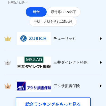
(https://www.jihoken.co.jp/)
ト保険ナビ調べ）
ソニー損害保険株式会社
総合
原付等125cc以下
(https://www.sonysonpo.co.jp/)
損害保険ジャパン株式会社 (https://www.sompo-
中型・大型を含む125cc超
japan.co.jp/)
ＳＯＭＰＯダイレクト損害保険株式会社
(https://www.sompo-direct.co.jp/)
チューリッヒ保険会社 (https://www.zurich.co.jp/)
チューリッヒ
東京海上日動火災保険株式会社
(https://www.tokiomarine-nichido.co.jp/)
日新火災海上保険株式会社
(https://www.nisshinfire.co.jp/)
三井ダイレクト損保
ペット＆ファミリー損害保険株式会社
(https://www.petfamilyins.co.jp/)
三井住友海上火災保険株式会社 (https://www.ms-
ins.com/)
三井ダイレクト損害保険株式会社
アクサ損害保険
(https://www.mitsui-direct.co.jp/)
■生命保険
総合ランキングをもっと見る
アクサ生命保険株式会社