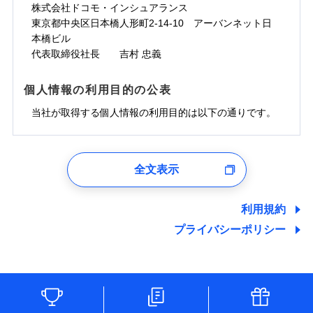
株式会社ドコモ・インシュアランス
東京都中央区日本橋人形町2-14-10 アーバンネット日
本橋ビル
代表取締役社長 吉村 忠義
個人情報の利用目的の公表
当社が取得する個人情報の利用目的は以下の通りです。
1.見積請求受付時、資料請求受付時、ユーザー登録受
付時
全文表示
ユーザー登録受付および、管理のため
郵便、電話、およびＥメール等により、当社と取引のあるも
しくは委託を受けている保険会社・提携会社の保険その他に
利用規約
関する情報を提供し、金融商品等の契約を勧奨するため、ま
プライバシーポリシー
た維持管理等の委託業務遂行のため、またそれらに付帯、関
連する当社および提携会社のサービスを案内、提供するため
（なお、当社は複数の保険会社と取引があり、取得した個人
情報を取引のある他の保険会社の商品・サービスをご提案す
るために利用させていただくことがあります。）
各種セミナーの開催のため