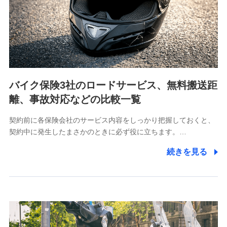
当社は利用目的の達成に必要な範囲内において個人情報
の取り扱いの全部または一部を委託する場合がありま
す。
個人データの共同利用
当社は株式会社NTTドコモとの間で、以下のとおり個
人データを共同利用します。
バイク保険3社のロードサービス、無料搬送距
【共同して利用される利用データの項目】
離、事故対応などの比較一覧
当社又は株式会社NTTドコモがサービス提供等を通じて
契約前に各保険会社のサービス内容をしっかり把握しておくと、
取得した、以下の情報などの個人データ
契約中に発生したまさかのときに必ず役に立ちます。…
基本情報
続きを見る
氏名、電話番号、メールアドレス、お客さまの識別子、属
性、連絡先、dポイントサービスのご利用に関する情報。例
として、dポイントカード番号、性別、年齢、家族構成、住
所、dポイント残高、dポイント利用履歴などが含まれます。
利用情報
当社又は株式会社NTTドコモが提供する各種サービスなどの
ご契約・ご利用などに関する情報。例として、当社又は株式
会社NTTドコモが提供する各種サービスのご契約状態・ご利