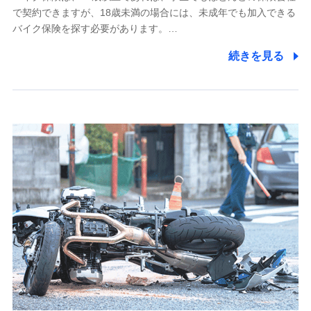
で契約できますが、18歳未満の場合には、未成年でも加入できる
7.社員（従業者）の個人情報
バイク保険を探す必要があります。…
人事･勤怠･健康・労務等の管理、給与支給、福利厚生・採用
続きを見る
退職関連処理等の各種手続きのため、当社と従業員または従
業員同士の連絡のため
8.取引先個人情報
取引先としての選定業務、営業情報の提供業務、契約締結手
続き業務、取引管理業務、およびこれらに準ずる業務の遂行
のため
9.お問い合わせ情報
各種お問い合わせに対応するため
10.受託業務の 個人情報
受託業務の遂行およびこれらに準ずる業務の遂行のため
11.マイカー通勤管理クラウド並びに法人向けASPサー
ビスに関してのお問い合わせ情報