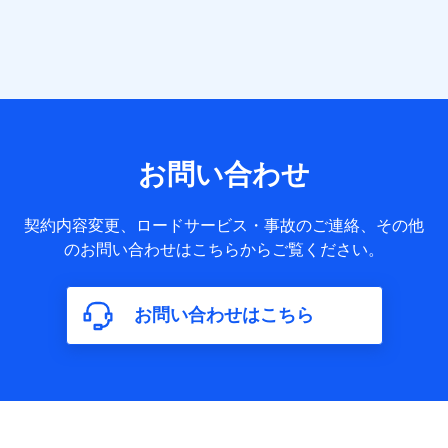
提供する各種サービスなどのご契約・ご利用などに関する情
報。例として、当社または株式会社NTTドコモ・フィナンシ
ャルグループが提供する各種サービスのご契約状態・ご利用
履歴インターネット利用時の行動に関する情報、アプリケー
ション利用時の行動に関する情報、購入されたサービスや商
品の名称・購入場所・決済に関する情報、アンケートの回答
に関する情報などが含まれます。
保険関連サービス情報
当社または株式会社NTTドコモ・フィナンシャルグループが
お問い合わせ
提供する保険関連サービスに関して取得し、又は保有する情
報。例として、見積請求受付時、資料請求受付時又はユーザ
ー登録受付時に提供いただいた情報（氏名、住所、生年月
契約内容変更、ロードサービス・事故のご連絡、その他
日、性別、保険契約者と被保険者の関係、保険加入の目的、
のお問い合わせはこちらからご覧ください。
保険商品の内容、保険料、保険料のお支払方法、車のメーカ
ーや走行距離などの情報、建物の構造や築年数などの情報、
ペットの種類や年齢など）及びお客様との応対記録（お客様
に提示した比較見積の試算結果情報、メールマガジンを提供
お問い合わせはこちら
した際のメール内容や送信履歴の情報及び保険の更改案内等
を提供した際のメール内容や送信履歴などの情報）が含まれ
ます。
保険契約情報
当社または株式会社NTTドコモ・フィナンシャルグループが
取得し、又は保有する保険契約に関する情報。例として、保
険契約者及び被保険者の氏名、住所、生年月日、性別、保険