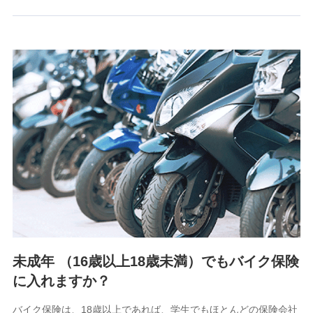
るために利用させていただくことがあります。）
上記に係る連絡・手続き・管理等付帯業務を行うため
3.セミナー募集サイトから取得した個人情報
各種セミナーの案内、開催のため
上記に係る連絡・手続き・管理等付帯業務を行うため
4.家族・友達紹介にて取得した個人情報
被紹介者への連絡、及び当社と取引のあるもしくは委託を受
けている保険会社・提携会社の保険その他に関する情報を提
供し、金融商品等の契約を勧奨するため
アンケートやキャンペーン等の実施のため
上記に係る連絡・手続き・管理等付帯業務を行うため
5.通話録音にて取得する情報
電話対応の品質向上およびお問合せ内容の正確な把握のため
未成年 （16歳以上18歳未満）でもバイク保険
に入れますか？
6.採用応募者の個人情報
採用選考および入社手続を実施するため
バイク保険は、18歳以上であれば、学生でもほとんどの保険会社