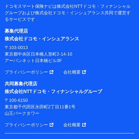
閲覧履歴、購買履歴、ご契約内容等のパーソナルデータを分
ドコモスマート保険ナビは
株式会社NTTドコモ・フィナンシャル
析して、お客さまの趣味・嗜好・傾向に応じたサービス・商
グループおよび
株式会社ドコモ・インシュアランス共同で
運営す
品等に関するご提案や広告の配信等を行うことがありま
るサービスです
す。）
各種セミナーの開催のため
募集代理店
コンサルティングサービスの実施のため
株式会社ドコモ・インシュアランス
アンケートやキャンペーン等の実施のため
上記に係る案内・手続き・管理等付帯業務を行うため
〒103-0013
東京都中央区日本橋人形町2-14-10
【当該個人データの管理について責任を有する者の名
アーバンネット日本橋ビル3F
称・住所・代表者名】
プライバシーポリシー
会社概要
当該個人データを取り扱う各共同利用者（詳細は次のと
おり）
共同募集代理店
東京都千代田区永田町2丁目11番1号 山王パークタワー
株式会社NTTドコモ・フィナンシャルグループ
株式会社NTTドコモ・フィナンシャルグループ 代表取
〒100-6150
締役社長 廣井 孝史
東京都千代田区永田町2丁目11番1号
山王パークタワー
東京都中央区日本橋人形町2-14-10 アーバンネット日
本橋ビル 3F
プライバシーポリシー
会社概要
株式会社ドコモ・インシュアランス 代表取締役社
長 吉村 忠義