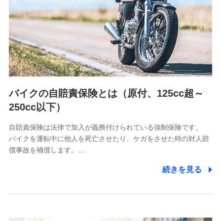
日本生命保険相互会社
（https://www.nissay.co.jp）
はなさく生命保険株式会社
（https://www.life8739.co.jp/）
マニュライフ生命保険株式会社
（https://www.manulife.co.jp/）
三井住友海上あいおい生命保険株式会社
（https://www.msa-life.co.jp/）
バイクの自賠責保険とは（原付、125cc超～
メットライフ生命株式会社
(https://www.metlife.co.jp/)
250cc以下）
メディケア生命保険株式会社
（https://www.medicarelife.com/）
自賠責保険は法律で加入が義務付けられている強制保険です。
バイクを運転中に他人を死亡させたり、ケガをさせた時の対人賠
■少額短期保険
償事故を補償します。…
株式会社アシロ少額短期保険
(https://kailash.co.jp/)
続きを見る
SBIいきいき少額短期保険会社 (https://www.i-
sedai.com/)
SBIペット少額短期保険株式会社
(https://www.sbipet-ssi.co.jp/)