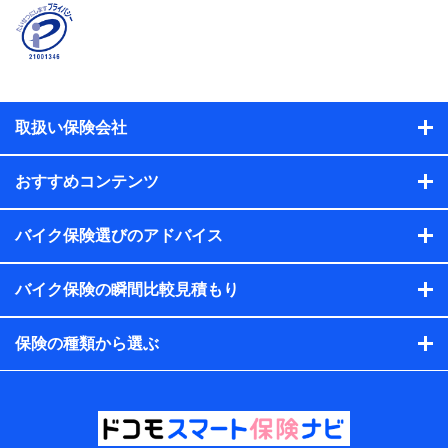
契約者と被保険者の関係、保険加入の目的、保険商品の内
容、保険料、保険料のお支払方法、車のメーカーや走行距離
などの情報、建物の構造や築年数などの情報、ペットの種類
や年齢などの情報などが含まれます。
提供当事者から受領当事者が個人データを取得する方法
電子的・電磁的方法等
取扱い保険会社
【共同して利用する者の範囲】
当社
おすすめコンテンツ
株式会社NTTドコモ・フィナンシャルグループ
【利用目的】
バイク保険選びのアドバイス
当社または株式会社NTTドコモ・フィナンシャルグループが
バイク保険の瞬間比較見積もり
提供する保険関連サービスにおけるユーザー登録受付および
管理のため
当社または株式会社NTTドコモ・フィナンシャルグループと
保険の種類から選ぶ
取引のあるもしくは委託を受けている保険会社・提携会社の
保険その他に関する情報を提供するため、また維持管理等の
委託業務遂行のため、またそれらに付帯、関連する当社また
は株式会社NTTドコモ・フィナンシャルグループおよび提携
会社のサービスを案内、提供するため
（各サービスで取得したサービス利用履歴、ウェブサイトの