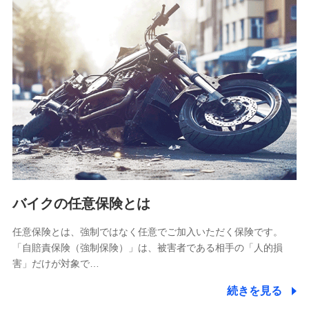
SBIリスタ少額短期保険会社
(https://www.jishin.co.jp/)
スマートプラス少額短期保険株式会社
（https://www.smartplus-insurance.com/）
チューリッヒ少額短期保険株式会社
(https://www.zurichssi.co.jp/)
Tokio Marine X少額短期保険株式会社
(https://www.tokiomarine-x.co.jp/)
ペットメディカルサポート株式会社
(https://pshoken.co.jp/)
リトルファミリー少額短期保険株式会社
(https://www.littlefamily-ssi.com/)
バイクの任意保険とは
2.共同募集を行う代理店から受領する個人情報
郵便、電話、およびＥメール等により、当社と取引のあるも
任意保険とは、強制ではなく任意でご加入いただく保険です。
しくは委託を受けている保険会社・提携会社の保険その他に
「自賠責保険（強制保険）」は、被害者である相手の「人的損
関する情報を提供し、金融商品等の契約を勧奨するため、ま
害」だけが対象で…
た維持管理等の委託業務遂行のため、またそれらに付帯、関
連する当社および提携会社のサービスを案内、提供するため
続きを見る
（なお、当社は複数の保険会社と取引があり、取得した個人
情報を取引のある他の保険会社の商品・サービスをご提案す