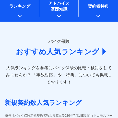
コンサルティングサービスの実施のため
アドバイス
アンケートやキャンペーン等の実施のため
ランキング
契約者特典
基礎知識
上記に係る案内・手続き・管理等付帯業務を行うため
* 当社が委託を受けている保険会社の情報は、保険会社
のホームページに掲載しておりますので、ご確認くださ
い。
■損害保険
バイク保険
あいおいニッセイ同和損害保険株式会社
おすすめ人気ランキング
(https://www.aioinissaydowa.co.jp/)
アクサ損害保険株式会社 (https://www.axa-
direct.co.jp/)
人気ランキングを参考にバイク保険の比較・検討をして
アニコム損害保険株式会社 (https://www.anicom-
sompo.co.jp/)
みませんか？
「事故対応」や「特典」についても掲載し
東京海上ダイレクト損害保険株式会社
ております！
(https://www.e-design.net/)
AIG損害保険株式会社
(https://www.aig.co.jp/sonpo)
新規契約数人気ランキング
ＳＢＩ損害保険株式会社
(https://www.sbisonpo.co.jp/)
ジェイアイ傷害火災保険株式会社
当社バイク保険新規契約者数より算出[2026年7月1日現在]（ドコモスマー