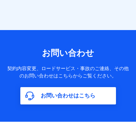
提供する各種サービスなどのご契約・ご利用などに関する情
報。例として、当社または株式会社NTTドコモ・フィナンシ
ャルグループが提供する各種サービスのご契約状態・ご利用
履歴インターネット利用時の行動に関する情報、アプリケー
ション利用時の行動に関する情報、購入されたサービスや商
品の名称・購入場所・決済に関する情報、アンケートの回答
に関する情報などが含まれます。
保険関連サービス情報
当社または株式会社NTTドコモ・フィナンシャルグループが
お問い合わせ
提供する保険関連サービスに関して取得し、又は保有する情
報。例として、見積請求受付時、資料請求受付時又はユーザ
ー登録受付時に提供いただいた情報（氏名、住所、生年月
契約内容変更、ロードサービス・事故のご連絡、その他
日、性別、保険契約者と被保険者の関係、保険加入の目的、
のお問い合わせはこちらからご覧ください。
保険商品の内容、保険料、保険料のお支払方法、車のメーカ
ーや走行距離などの情報、建物の構造や築年数などの情報、
ペットの種類や年齢など）及びお客様との応対記録（お客様
に提示した比較見積の試算結果情報、メールマガジンを提供
お問い合わせはこちら
した際のメール内容や送信履歴の情報及び保険の更改案内等
を提供した際のメール内容や送信履歴などの情報）が含まれ
ます。
保険契約情報
当社または株式会社NTTドコモ・フィナンシャルグループが
取得し、又は保有する保険契約に関する情報。例として、保
険契約者及び被保険者の氏名、住所、生年月日、性別、保険