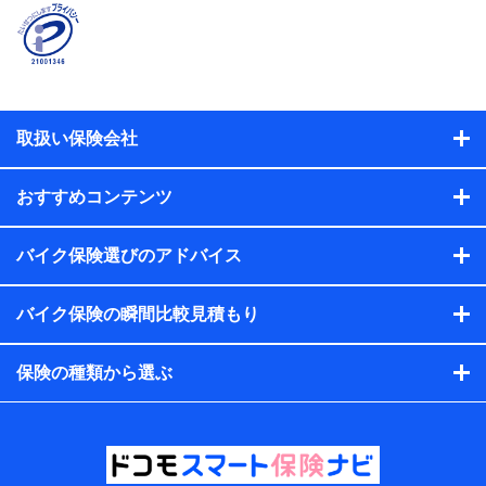
契約者と被保険者の関係、保険加入の目的、保険商品の内
容、保険料、保険料のお支払方法、車のメーカーや走行距離
などの情報、建物の構造や築年数などの情報、ペットの種類
や年齢などの情報などが含まれます。
提供当事者から受領当事者が個人データを取得する方法
電子的・電磁的方法等
取扱い保険会社
【共同して利用する者の範囲】
当社
おすすめコンテンツ
株式会社NTTドコモ・フィナンシャルグループ
【利用目的】
バイク保険選びのアドバイス
当社または株式会社NTTドコモ・フィナンシャルグループが
バイク保険の瞬間比較見積もり
提供する保険関連サービスにおけるユーザー登録受付および
管理のため
当社または株式会社NTTドコモ・フィナンシャルグループと
保険の種類から選ぶ
取引のあるもしくは委託を受けている保険会社・提携会社の
保険その他に関する情報を提供するため、また維持管理等の
委託業務遂行のため、またそれらに付帯、関連する当社また
は株式会社NTTドコモ・フィナンシャルグループおよび提携
会社のサービスを案内、提供するため
（各サービスで取得したサービス利用履歴、ウェブサイトの