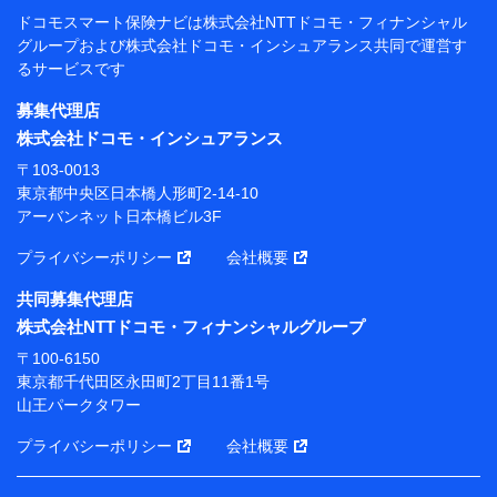
閲覧履歴、購買履歴、ご契約内容等のパーソナルデータを分
ドコモスマート保険ナビは
株式会社NTTドコモ・フィナンシャル
析して、お客さまの趣味・嗜好・傾向に応じたサービス・商
グループおよび
株式会社ドコモ・インシュアランス共同で
運営す
品等に関するご提案や広告の配信等を行うことがありま
るサービスです
す。）
各種セミナーの開催のため
募集代理店
コンサルティングサービスの実施のため
株式会社ドコモ・インシュアランス
アンケートやキャンペーン等の実施のため
上記に係る案内・手続き・管理等付帯業務を行うため
〒103-0013
東京都中央区日本橋人形町2-14-10
【当該個人データの管理について責任を有する者の名
アーバンネット日本橋ビル3F
称・住所・代表者名】
プライバシーポリシー
会社概要
当該個人データを取り扱う各共同利用者（詳細は次のと
おり）
共同募集代理店
東京都千代田区永田町2丁目11番1号 山王パークタワー
株式会社NTTドコモ・フィナンシャルグループ
株式会社NTTドコモ・フィナンシャルグループ 代表取
〒100-6150
締役社長 廣井 孝史
東京都千代田区永田町2丁目11番1号
山王パークタワー
東京都中央区日本橋人形町2-14-10 アーバンネット日
本橋ビル 3F
プライバシーポリシー
会社概要
株式会社ドコモ・インシュアランス 代表取締役社
長 吉村 忠義