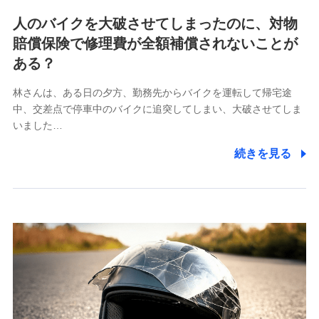
各種お問い合わせに対応するため
人のバイクを大破させてしまったのに、対物
当社のサービスに関する情報提供や、皆様に有用なお知らせ
賠償保険で修理費が全額補償されないことが
をお送りするため
アンケートの送付のため
ある？
当社のサービスや媒体の運営改善に必要なデータを解析し、
分析するため
林さんは、ある日の夕方、勤務先からバイクを運転して帰宅途
当社の対応品質向上やお問い合わせ内容の正確な把握のため
中、交差点で停車中のバイクに追突してしまい、大破させてしま
個人情報保護管理者の職名、連絡先
いました…
株式会社ドコモ・インシュアランス 営業部長
続きを見る
〒103-0013 東京都中央区日本橋人形町2-14-10 アー
バンネット日本橋ビル 3F
株式会社ドコモ・インシュアランス
個人情報の第三者提供について
当社ではご本人の同意がある場合または法令に基づく場
合を除き、第三者に提供いたしません。
業務の委託