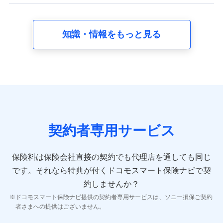
【共同して利用する者の範囲】
当社
知識・情報をもっと見る
株式会社NTTドコモ
【利用する者の利用目的】
当社又は株式会社NTTドコモが提供する保険関連サービスに
おけるユーザ登録受付および管理のため
当社又は株式会社NTTドコモと取引のあるもしくは委託を受
けている保険会社・提携会社の保険その他に関する情報を提
供するため、また維持管理等の委託業務遂行のため、またそ
れらに付帯、関連する当社、株式会社NTTドコモおよび提携
契約者専用サービス
会社のサービスを案内、提供するため
（各サービスで取得したサービス利用履歴、ウェブサイトの
閲覧履歴、購買履歴、ご契約内容等のパーソナルデータを分
保険料は保険会社直接の契約でも代理店を通しても同じ
析して、お客さまの趣味・嗜好・傾向に応じたサービス・商
です。
それなら特典が付くドコモスマート保険ナビで契
品等に関するご提案や広告の配信等を行うことがありま
す。）
約しませんか？
各種セミナーの開催のため
ドコモスマート保険ナビ提供の契約者専用サービスは、ソニー損保ご契約
コンサルティングサービスの実施のため
者さまへの提供はございません。
アンケートやキャンペーン等の実施のため
上記に係る案内・手続き・管理等付帯業務を行うため