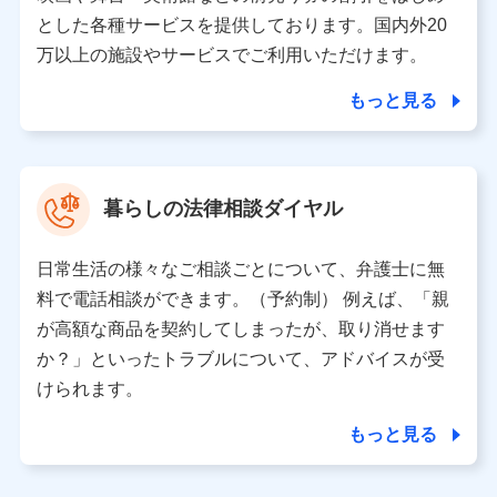
月11日以降、一度もdポイントクラブ会員であったこと
とした各種サービスを提供しております。国内外20
がないお客さまに限る）に関する、2019年12月10日以
万以上の施設やサービスでご利用いただけます。
前に取得した個人データは、こちら の利用目的の範囲内
に限って共同利用します。
もっと見る
当社は株式会社NTTドコモ・フィナンシャルグループ
との間で、以下のとおり個人データを共同利用しま
す。
暮らしの法律相談ダイヤル
【共同して利用される利用データの項目】
当社または株式会社NTTドコモ・フィナンシャルグルー
日常生活の様々なご相談ごとについて、弁護士に無
プがサービス提供等を通じて取得した、以下の情報など
料で電話相談ができます。（予約制） 例えば、「親
の個人データ
が高額な商品を契約してしまったが、取り消せます
基本情報
か？」といったトラブルについて、アドバイスが受
氏名、電話番号、メールアドレス、お客さまの識別子、属
けられます。
性、連絡先、dポイントサービスのご利用に関する情報。例
として、dポイントカード番号、性別、年齢、家族構成、住
もっと見る
所、dポイント残高、dポイント利用履歴などが含まれます。
利用情報
当社または株式会社NTTドコモ・フィナンシャルグループが