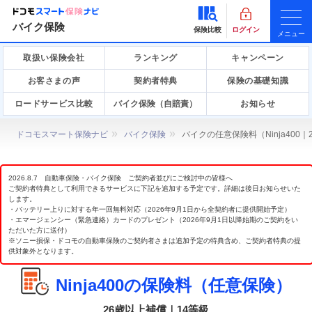
バイク保険
保険比較
ログイン
メニュー
取扱い保険会社
ランキング
キャンペーン
お客さまの声
契約者特典
保険の基礎知識
ロードサービス比較
バイク保険（自賠責）
お知らせ
ドコモスマート保険ナビ
バイク保険
バイクの任意保険料（Ninja400
2026.8.7 自動車保険・バイク保険 ご契約者並びにご検討中の皆様へ
ご契約者特典として利用できるサービスに下記を追加する予定です。詳細は後日お知らせいた
します。
・バッテリー上りに対する年一回無料対応（2026年9月1日から全契約者に提供開始予定）
・エマージェンシー（緊急連絡）カードのプレゼント（2026年9月1日以降始期のご契約をい
ただいた方に送付）
※ソニー損保・ドコモの自動車保険のご契約者さまは追加予定の特典含め、ご契約者特典の提
供対象外となります。
Ninja400の保険料（任意保険）
26歳以上補償｜14等級