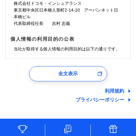
株式会社ドコモ・インシュアランス
東京都中央区日本橋人形町2-14-10 アーバンネット日
本橋ビル
代表取締役社長 吉村 忠義
個人情報の利用目的の公表
当社が取得する個人情報の利用目的は以下の通りです。
1.見積請求受付時、資料請求受付時、ユーザー登録受
付時
全文表示
ユーザー登録受付および、管理のため
郵便、電話、およびＥメール等により、当社と取引のあるも
しくは委託を受けている保険会社・提携会社の保険その他に
利用規約
関する情報を提供し、金融商品等の契約を勧奨するため、ま
プライバシーポリシー
た維持管理等の委託業務遂行のため、またそれらに付帯、関
連する当社および提携会社のサービスを案内、提供するため
（なお、当社は複数の保険会社と取引があり、取得した個人
情報を取引のある他の保険会社の商品・サービスをご提案す
るために利用させていただくことがあります。）
各種セミナーの開催のため