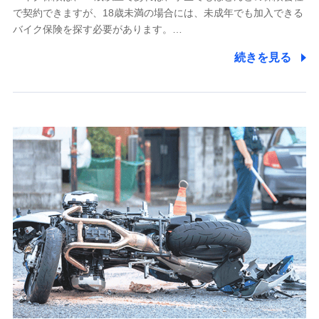
で契約できますが、18歳未満の場合には、未成年でも加入できる
7.社員（従業者）の個人情報
バイク保険を探す必要があります。…
人事･勤怠･健康・労務等の管理、給与支給、福利厚生・採用
続きを見る
退職関連処理等の各種手続きのため、当社と従業員または従
業員同士の連絡のため
8.取引先個人情報
取引先としての選定業務、営業情報の提供業務、契約締結手
続き業務、取引管理業務、およびこれらに準ずる業務の遂行
のため
9.お問い合わせ情報
各種お問い合わせに対応するため
10.受託業務の 個人情報
受託業務の遂行およびこれらに準ずる業務の遂行のため
11.マイカー通勤管理クラウド並びに法人向けASPサー
ビスに関してのお問い合わせ情報