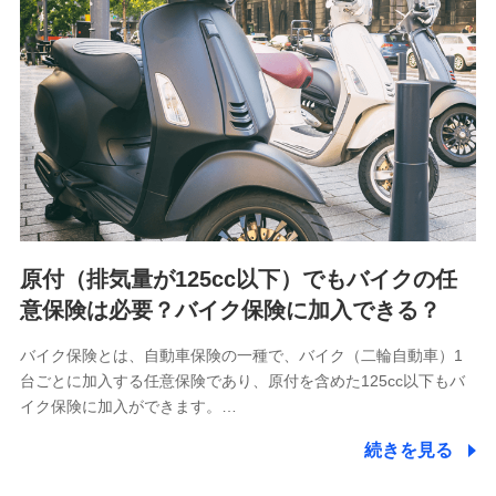
用履歴インターネット利用時の行動に関する情報、アプリケ
ーション利用時の行動に関する情報、購入されたサービスや
商品の名称・購入場所・決済に関する情報、アンケートの回
答に関する情報などが含まれます。
保険関連サービス情報
当社又は株式会社NTTドコモが提供する保険関連サービスに
関して取得し、又は保有する情報。例として、見積請求受付
時、資料請求受付時又はユーザー登録受付時に提供いただい
た情報（氏名、住所、生年月日、性別、保険契約者と被保険
者の関係、保険加入の目的、保険商品の内容、保険料、保険
料のお支払方法、車のメーカーや走行距離などの情報、建物
の構造や築年数などの情報、ペットの種類や年齢など）及び
お客様との応対記録 （お客様に提示した比較見積の試算結
原付（排気量が125cc以下）でもバイクの任
果情報、メールマガジンを提供した際のメール内容や送信履
歴の情報及び保険の更改案内等を提供した際のメール内容や
意保険は必要？バイク保険に加入できる？
送信履歴などの情報）が含まれます。
保険契約情報
バイク保険とは、自動車保険の一種で、バイク（二輪自動車）1
当社又は株式会社NTTドコモが取得し、又は保有する保険契
台ごとに加入する任意保険であり、原付を含めた125cc以下もバ
約に関する情報。例として、保険契約者及び被保険者の氏
名、住所、生年月日、性別、保険契約者と被保険者の関係、
イク保険に加入ができます。…
保険加入の目的、保険商品の内容、保険料、保険料のお支払
方法、車のメーカーや走行距離などの情報、建物の構造や築
続きを見る
年数などの情報、ペットの種類や年齢などの情報などが含ま
れます。