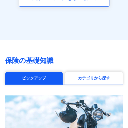
（https://www.axa.co.jp/）
SBI生命保険株式会社（https://www.sbilife.co.jp/）
FWD生命保険株式会社
（https://www.fwdlife.co.jp/）
ソニー生命保険株式会社
（https://www.sonylife.co.jp）
SOMPOひまわり生命保険株式会社
（https://www.himawari-life.co.jp/）
第一ネオ生命保険株式会社
保険の基礎知識
（https://neofirst.co.jp/）
大樹生命保険株式会社（https://www.taiju-
life.co.jp）
ピックアップ
カテゴリから探す
太陽生命保険株式会社（https://www.taiyo-
seimei.co.jp）
チューリッヒ生命保険株式会社
（https://www.zurichlife.co.jp/）
東京海上日動あんしん生命保険株式会社
（https://www.tmn-anshin.co.jp/）
なないろ生命保険株式会社
（https://www.nanairolife.co.jp/）