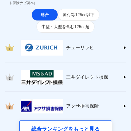
(https://www.jihoken.co.jp/)
ト保険ナビ調べ）
ソニー損害保険株式会社
総合
原付等125cc以下
(https://www.sonysonpo.co.jp/)
損害保険ジャパン株式会社 (https://www.sompo-
中型・大型を含む125cc超
japan.co.jp/)
ＳＯＭＰＯダイレクト損害保険株式会社
(https://www.sompo-direct.co.jp/)
チューリッヒ保険会社 (https://www.zurich.co.jp/)
チューリッヒ
東京海上日動火災保険株式会社
(https://www.tokiomarine-nichido.co.jp/)
日新火災海上保険株式会社
(https://www.nisshinfire.co.jp/)
三井ダイレクト損保
ペット＆ファミリー損害保険株式会社
(https://www.petfamilyins.co.jp/)
三井住友海上火災保険株式会社 (https://www.ms-
ins.com/)
三井ダイレクト損害保険株式会社
アクサ損害保険
(https://www.mitsui-direct.co.jp/)
■生命保険
総合ランキングをもっと見る
アクサ生命保険株式会社