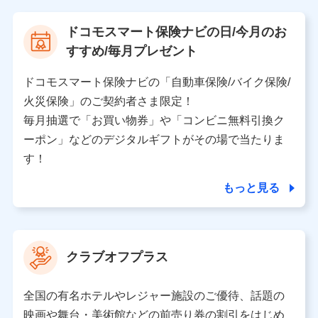
【当該個人データの管理について責任を有する者の名
ドコモスマート保険ナビの日/今月のお
称・住所・代表者名】
すすめ/毎月プレゼント
当該個人データを取り扱う各共同利用者（詳細は次のと
おり）
ドコモスマート保険ナビの「自動車保険/バイク保険/
東京都千代田区永田町2丁目11番1号 山王パークタワー
火災保険」のご契約者さま限定！
株式会社NTTドコモ 代表取締役社長 前田 義晃
毎月抽選で「お買い物券」や「コンビニ無料引換ク
ーポン」などのデジタルギフトがその場で当たりま
東京都中央区日本橋人形町2-14-10 アーバンネット日
本橋ビル 3F
す！
株式会社ドコモ・インシュアランス 代表取締役社
長 吉村 忠義
もっと見る
※ 当社および株式会社NTTドコモは、お客さまの情報
を利用させていただくにあたっては、「NTTドコモ パー
ソナルデータ憲章」に定める行動原則を順守します 。
クラブオフプラス
※ パーソナルデータダッシュボードの「第三者提供の
管理」の設定状態にかかわらず、共同利用する場合があ
ります。
全国の有名ホテルやレジャー施設のご優待、話題の
※ dポイントクラブ会員ではないお客さま（2019年12
映画や舞台・美術館などの前売り券の割引をはじめ