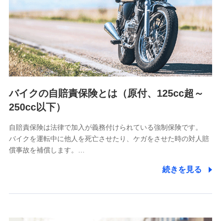
日本生命保険相互会社
（https://www.nissay.co.jp）
はなさく生命保険株式会社
（https://www.life8739.co.jp/）
マニュライフ生命保険株式会社
（https://www.manulife.co.jp/）
三井住友海上あいおい生命保険株式会社
（https://www.msa-life.co.jp/）
バイクの自賠責保険とは（原付、125cc超～
メットライフ生命株式会社
(https://www.metlife.co.jp/)
250cc以下）
メディケア生命保険株式会社
（https://www.medicarelife.com/）
自賠責保険は法律で加入が義務付けられている強制保険です。
バイクを運転中に他人を死亡させたり、ケガをさせた時の対人賠
■少額短期保険
償事故を補償します。…
株式会社アシロ少額短期保険
(https://kailash.co.jp/)
続きを見る
SBIいきいき少額短期保険会社 (https://www.i-
sedai.com/)
SBIペット少額短期保険株式会社
(https://www.sbipet-ssi.co.jp/)