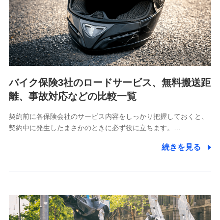
当社は利用目的の達成に必要な範囲内において個人情報
の取り扱いの全部または一部を委託する場合がありま
す。
個人データの共同利用
当社は株式会社NTTドコモとの間で、以下のとおり個
人データを共同利用します。
バイク保険3社のロードサービス、無料搬送距
【共同して利用される利用データの項目】
離、事故対応などの比較一覧
当社又は株式会社NTTドコモがサービス提供等を通じて
契約前に各保険会社のサービス内容をしっかり把握しておくと、
取得した、以下の情報などの個人データ
契約中に発生したまさかのときに必ず役に立ちます。…
基本情報
続きを見る
氏名、電話番号、メールアドレス、お客さまの識別子、属
性、連絡先、dポイントサービスのご利用に関する情報。例
として、dポイントカード番号、性別、年齢、家族構成、住
所、dポイント残高、dポイント利用履歴などが含まれます。
利用情報
当社又は株式会社NTTドコモが提供する各種サービスなどの
ご契約・ご利用などに関する情報。例として、当社又は株式
会社NTTドコモが提供する各種サービスのご契約状態・ご利