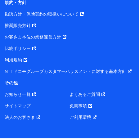
規約・方針
また当社は、オンライン面談による保険のご相談にあた
勧誘方針・保険契約の取扱いについて
って、以下の提携代理店とお客様の個人データを共同利
用することがあります。
推奨販売方針
1. 共同利用する個人データの項目
お客さま本位の業務運営方針
比較ポリシー
氏名、生年月日、住所、メールアドレス、電話番号、個人の
属性に関する情報、資料請求の情報（有無を含みます。）、
利用規約
相談予約に関する情報等
保険契約者および被保険者の氏名・住所・生年月日・性別・
NTTドコモグループカスタマーハラスメントに対する基本方針
保険契約者と被保険者との関係等
お客さまが当該サービスに派生してお申込みされた、当社取
その他
扱とならない保険契約の内容等
その他、当社が保険関連サービスの提供に付随して取得した
お知らせ一覧
よくあるご質問
情報
サイトマップ
免責事項
2. 共同利用者の範囲
法人のお客さま
ご利用環境
当社（https://www.docomo-insurance.co.jp/）
ブロードマインド株式会社（https://www.b-minded.com/）
3. 共同利用における個人データの利用目的