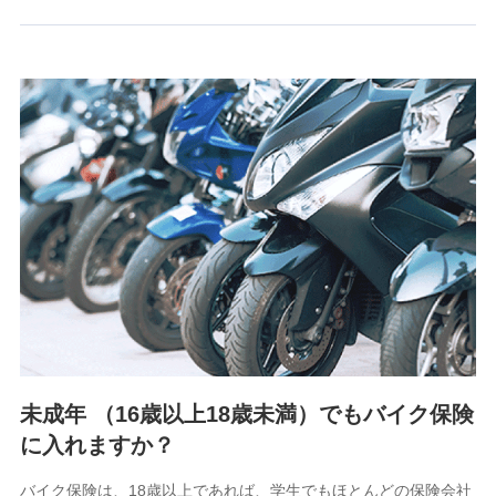
るために利用させていただくことがあります。）
上記に係る連絡・手続き・管理等付帯業務を行うため
3.セミナー募集サイトから取得した個人情報
各種セミナーの案内、開催のため
上記に係る連絡・手続き・管理等付帯業務を行うため
4.家族・友達紹介にて取得した個人情報
被紹介者への連絡、及び当社と取引のあるもしくは委託を受
けている保険会社・提携会社の保険その他に関する情報を提
供し、金融商品等の契約を勧奨するため
アンケートやキャンペーン等の実施のため
上記に係る連絡・手続き・管理等付帯業務を行うため
5.通話録音にて取得する情報
電話対応の品質向上およびお問合せ内容の正確な把握のため
未成年 （16歳以上18歳未満）でもバイク保険
に入れますか？
6.採用応募者の個人情報
採用選考および入社手続を実施するため
バイク保険は、18歳以上であれば、学生でもほとんどの保険会社