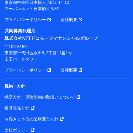
東京都中央区日本橋人形町2-14-10
【当該個人データの管理について責任を有する者の名
アーバンネット日本橋ビル3F
称・住所・代表者名】
プライバシーポリシー
会社概要
当該個人データを取り扱う各共同利用者（詳細は次のと
おり）
共同募集代理店
東京都千代田区永田町2丁目11番1号 山王パークタワー
株式会社NTTドコモ・フィナンシャルグループ
株式会社NTTドコモ・フィナンシャルグループ 代表取
〒100-6150
締役社長 廣井 孝史
東京都千代田区永田町2丁目11番1号
山王パークタワー
東京都中央区日本橋人形町2-14-10 アーバンネット日
本橋ビル 3F
プライバシーポリシー
会社概要
株式会社ドコモ・インシュアランス 代表取締役社
長 吉村 忠義
規約・方針
また当社は、オンライン面談による保険のご相談にあた
勧誘方針・保険契約の取扱いについて
って、以下の提携代理店とお客様の個人データを共同利
用することがあります。
推奨販売方針
1. 共同利用する個人データの項目
お客さま本位の業務運営方針
比較ポリシー
氏名、生年月日、住所、メールアドレス、電話番号、個人の