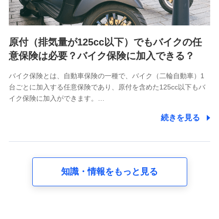
者の関係、保険加入の目的、保険商品の内容、保険料、保険
料のお支払方法、車のメーカーや走行距離などの情報、建物
の構造や築年数などの情報、ペットの種類や年齢など）及び
お客様との応対記録 （お客様に提示した比較見積の試算結
原付（排気量が125cc以下）でもバイクの任
果情報、メールマガジンを提供した際のメール内容や送信履
歴の情報及び保険の更改案内等を提供した際のメール内容や
意保険は必要？バイク保険に加入できる？
送信履歴などの情報）が含まれます。
保険契約情報
バイク保険とは、自動車保険の一種で、バイク（二輪自動車）1
当社又は株式会社NTTドコモが取得し、又は保有する保険契
台ごとに加入する任意保険であり、原付を含めた125cc以下もバ
約に関する情報。例として、保険契約者及び被保険者の氏
名、住所、生年月日、性別、保険契約者と被保険者の関係、
イク保険に加入ができます。…
保険加入の目的、保険商品の内容、保険料、保険料のお支払
方法、車のメーカーや走行距離などの情報、建物の構造や築
続きを見る
年数などの情報、ペットの種類や年齢などの情報などが含ま
れます。
【共同して利用する者の範囲】
当社
知識・情報をもっと見る
株式会社NTTドコモ
【利用する者の利用目的】
当社又は株式会社NTTドコモが提供する保険関連サービスに