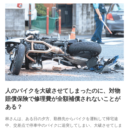
取引先としての選定業務、営業情報の提供業務、契約締結手
続き業務、取引管理業務、およびこれらに準ずる業務の遂行
のため
9.お問い合わせ情報
各種お問い合わせに対応するため
10.受託業務の 個人情報
受託業務の遂行およびこれらに準ずる業務の遂行のため
11.マイカー通勤管理クラウド並びに法人向けASPサー
ビスに関してのお問い合わせ情報
各種お問い合わせに対応するため
人のバイクを大破させてしまったのに、対物
当社のサービスに関する情報提供や、皆様に有用なお知らせ
賠償保険で修理費が全額補償されないことが
をお送りするため
アンケートの送付のため
ある？
当社のサービスや媒体の運営改善に必要なデータを解析し、
分析するため
林さんは、ある日の夕方、勤務先からバイクを運転して帰宅途
当社の対応品質向上やお問い合わせ内容の正確な把握のため
中、交差点で停車中のバイクに追突してしまい、大破させてしま
個人情報保護管理者の職名、連絡先