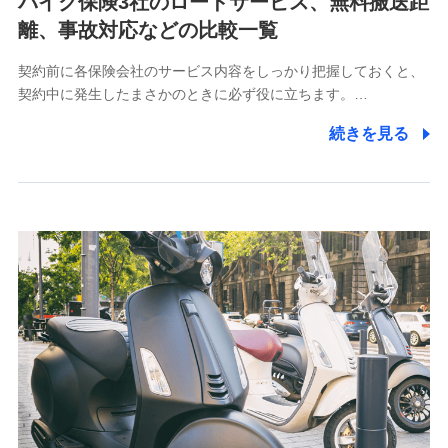
バイク保険3社のロードサービス、無料搬送距
【共同して利用される利用データの項目】
離、事故対応などの比較一覧
当社又は株式会社NTTドコモがサービス提供等を通じて
契約前に各保険会社のサービス内容をしっかり把握しておくと、
取得した、以下の情報などの個人データ
契約中に発生したまさかのときに必ず役に立ちます。…
基本情報
続きを見る
氏名、電話番号、メールアドレス、お客さまの識別子、属
性、連絡先、dポイントサービスのご利用に関する情報。例
として、dポイントカード番号、性別、年齢、家族構成、住
所、dポイント残高、dポイント利用履歴などが含まれます。
利用情報
当社又は株式会社NTTドコモが提供する各種サービスなどの
ご契約・ご利用などに関する情報。例として、当社又は株式
会社NTTドコモが提供する各種サービスのご契約状態・ご利
用履歴インターネット利用時の行動に関する情報、アプリケ
ーション利用時の行動に関する情報、購入されたサービスや
商品の名称・購入場所・決済に関する情報、アンケートの回
答に関する情報などが含まれます。
保険関連サービス情報
当社又は株式会社NTTドコモが提供する保険関連サービスに
関して取得し、又は保有する情報。例として、見積請求受付
時、資料請求受付時又はユーザー登録受付時に提供いただい
た情報（氏名、住所、生年月日、性別、保険契約者と被保険