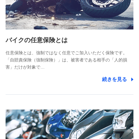
ペットメディカルサポート株式会社
(https://pshoken.co.jp/)
リトルファミリー少額短期保険株式会社
(https://www.littlefamily-ssi.com/)
バイクの任意保険とは
2.共同募集を行う代理店から受領する個人情報
郵便、電話、およびＥメール等により、当社と取引のあるも
任意保険とは、強制ではなく任意でご加入いただく保険です。
しくは委託を受けている保険会社・提携会社の保険その他に
「自賠責保険（強制保険）」は、被害者である相手の「人的損
関する情報を提供し、金融商品等の契約を勧奨するため、ま
害」だけが対象で…
た維持管理等の委託業務遂行のため、またそれらに付帯、関
連する当社および提携会社のサービスを案内、提供するため
続きを見る
（なお、当社は複数の保険会社と取引があり、取得した個人
情報を取引のある他の保険会社の商品・サービスをご提案す
るために利用させていただくことがあります。）
上記に係る連絡・手続き・管理等付帯業務を行うため
3.セミナー募集サイトから取得した個人情報
各種セミナーの案内、開催のため
上記に係る連絡・手続き・管理等付帯業務を行うため