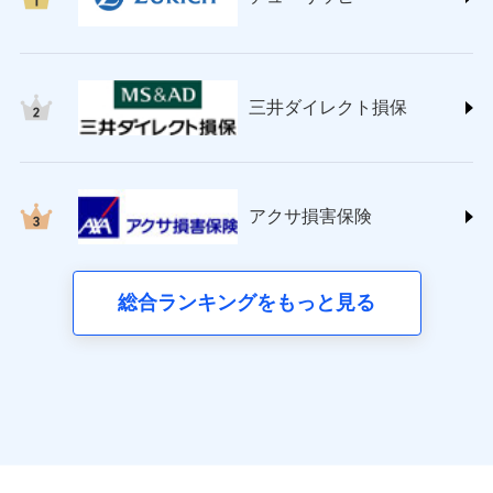
東京海上日動火災保険株式会社
(https://www.tokiomarine-nichido.co.jp/)
日新火災海上保険株式会社
(https://www.nisshinfire.co.jp/)
三井ダイレクト損保
ペット＆ファミリー損害保険株式会社
(https://www.petfamilyins.co.jp/)
三井住友海上火災保険株式会社 (https://www.ms-
ins.com/)
三井ダイレクト損害保険株式会社
アクサ損害保険
(https://www.mitsui-direct.co.jp/)
■生命保険
総合ランキングをもっと見る
アクサ生命保険株式会社
（https://www.axa.co.jp/）
SBI生命保険株式会社（https://www.sbilife.co.jp/）
FWD生命保険株式会社
（https://www.fwdlife.co.jp/）
ソニー生命保険株式会社
（https://www.sonylife.co.jp）
SOMPOひまわり生命保険株式会社