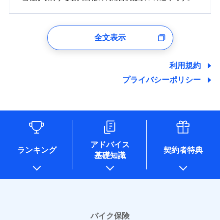
1.見積請求受付時、資料請求受付時、ユーザー登録受
付時
全文表示
ユーザー登録受付および、管理のため
郵便、電話、およびＥメール等により、当社と取引のあるも
しくは委託を受けている保険会社・提携会社の保険その他に
利用規約
関する情報を提供し、金融商品等の契約を勧奨するため、ま
プライバシーポリシー
た維持管理等の委託業務遂行のため、またそれらに付帯、関
連する当社および提携会社のサービスを案内、提供するため
（なお、当社は複数の保険会社と取引があり、取得した個人
情報を取引のある他の保険会社の商品・サービスをご提案す
るために利用させていただくことがあります。）
各種セミナーの開催のため
コンサルティングサービスの実施のため
アドバイス
アンケートやキャンペーン等の実施のため
ランキング
契約者特典
基礎知識
上記に係る案内・手続き・管理等付帯業務を行うため
* 当社が委託を受けている保険会社の情報は、保険会社
のホームページに掲載しておりますので、ご確認くださ
い。
■損害保険
バイク保険