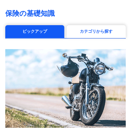
（https://www.himawari-life.co.jp/）
第一ネオ生命保険株式会社
保険の基礎知識
（https://neofirst.co.jp/）
大樹生命保険株式会社（https://www.taiju-
life.co.jp）
ピックアップ
カテゴリから探す
太陽生命保険株式会社（https://www.taiyo-
seimei.co.jp）
チューリッヒ生命保険株式会社
（https://www.zurichlife.co.jp/）
東京海上日動あんしん生命保険株式会社
（https://www.tmn-anshin.co.jp/）
なないろ生命保険株式会社
（https://www.nanairolife.co.jp/）
日本生命保険相互会社
（https://www.nissay.co.jp）
はなさく生命保険株式会社
（https://www.life8739.co.jp/）
マニュライフ生命保険株式会社
（https://www.manulife.co.jp/）
三井住友海上あいおい生命保険株式会社