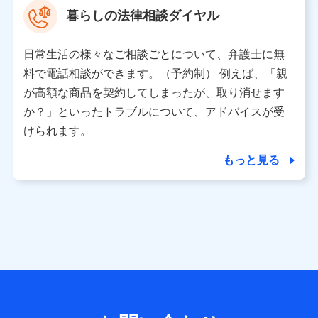
暮らしの法律相談ダイヤル
【共同して利用される利用データの項目】
当社または株式会社NTTドコモ・フィナンシャルグルー
日常生活の様々なご相談ごとについて、弁護士に無
プがサービス提供等を通じて取得した、以下の情報など
料で電話相談ができます。（予約制） 例えば、「親
の個人データ
が高額な商品を契約してしまったが、取り消せます
基本情報
か？」といったトラブルについて、アドバイスが受
氏名、電話番号、メールアドレス、お客さまの識別子、属
けられます。
性、連絡先、dポイントサービスのご利用に関する情報。例
として、dポイントカード番号、性別、年齢、家族構成、住
もっと見る
所、dポイント残高、dポイント利用履歴などが含まれます。
利用情報
当社または株式会社NTTドコモ・フィナンシャルグループが
提供する各種サービスなどのご契約・ご利用などに関する情
報。例として、当社または株式会社NTTドコモ・フィナンシ
ャルグループが提供する各種サービスのご契約状態・ご利用
履歴インターネット利用時の行動に関する情報、アプリケー
ション利用時の行動に関する情報、購入されたサービスや商
品の名称・購入場所・決済に関する情報、アンケートの回答
に関する情報などが含まれます。
保険関連サービス情報
当社または株式会社NTTドコモ・フィナンシャルグループが