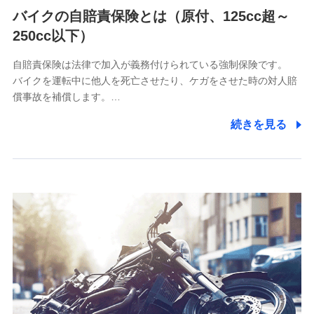
（https://www.msa-life.co.jp/）
バイクの自賠責保険とは（原付、125cc超～
メットライフ生命株式会社
(https://www.metlife.co.jp/)
250cc以下）
メディケア生命保険株式会社
（https://www.medicarelife.com/）
自賠責保険は法律で加入が義務付けられている強制保険です。
バイクを運転中に他人を死亡させたり、ケガをさせた時の対人賠
■少額短期保険
償事故を補償します。…
株式会社アシロ少額短期保険
(https://kailash.co.jp/)
続きを見る
SBIいきいき少額短期保険会社 (https://www.i-
sedai.com/)
SBIペット少額短期保険株式会社
(https://www.sbipet-ssi.co.jp/)
SBIリスタ少額短期保険会社
(https://www.jishin.co.jp/)
スマートプラス少額短期保険株式会社
（https://www.smartplus-insurance.com/）
チューリッヒ少額短期保険株式会社
(https://www.zurichssi.co.jp/)
Tokio Marine X少額短期保険株式会社
(https://www.tokiomarine-x.co.jp/)