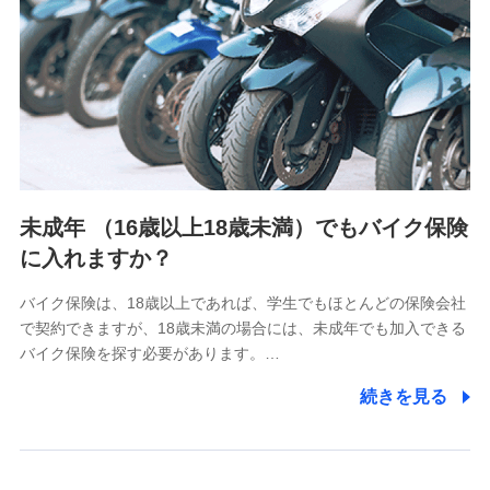
4.家族・友達紹介にて取得した個人情報
被紹介者への連絡、及び当社と取引のあるもしくは委託を受
けている保険会社・提携会社の保険その他に関する情報を提
供し、金融商品等の契約を勧奨するため
アンケートやキャンペーン等の実施のため
上記に係る連絡・手続き・管理等付帯業務を行うため
5.通話録音にて取得する情報
電話対応の品質向上およびお問合せ内容の正確な把握のため
未成年 （16歳以上18歳未満）でもバイク保険
に入れますか？
6.採用応募者の個人情報
採用選考および入社手続を実施するため
バイク保険は、18歳以上であれば、学生でもほとんどの保険会社
で契約できますが、18歳未満の場合には、未成年でも加入できる
7.社員（従業者）の個人情報
バイク保険を探す必要があります。…
人事･勤怠･健康・労務等の管理、給与支給、福利厚生・採用
続きを見る
退職関連処理等の各種手続きのため、当社と従業員または従
業員同士の連絡のため
8.取引先個人情報