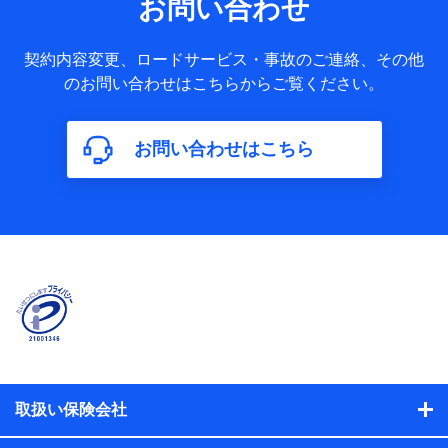
お問い合わせ
提供する保険関連サービスに関して取得し、又は保有する情
報。例として、見積請求受付時、資料請求受付時又はユーザ
ー登録受付時に提供いただいた情報（氏名、住所、生年月
契約内容変更、ロードサービス・事故のご連絡、その他
日、性別、保険契約者と被保険者の関係、保険加入の目的、
のお問い合わせはこちらからご覧ください。
保険商品の内容、保険料、保険料のお支払方法、車のメーカ
ーや走行距離などの情報、建物の構造や築年数などの情報、
ペットの種類や年齢など）及びお客様との応対記録（お客様
に提示した比較見積の試算結果情報、メールマガジンを提供
お問い合わせはこちら
した際のメール内容や送信履歴の情報及び保険の更改案内等
を提供した際のメール内容や送信履歴などの情報）が含まれ
ます。
保険契約情報
当社または株式会社NTTドコモ・フィナンシャルグループが
取得し、又は保有する保険契約に関する情報。例として、保
険契約者及び被保険者の氏名、住所、生年月日、性別、保険
契約者と被保険者の関係、保険加入の目的、保険商品の内
容、保険料、保険料のお支払方法、車のメーカーや走行距離
などの情報、建物の構造や築年数などの情報、ペットの種類
や年齢などの情報などが含まれます。
提供当事者から受領当事者が個人データを取得する方法
電子的・電磁的方法等
取扱い保険会社
【共同して利用する者の範囲】