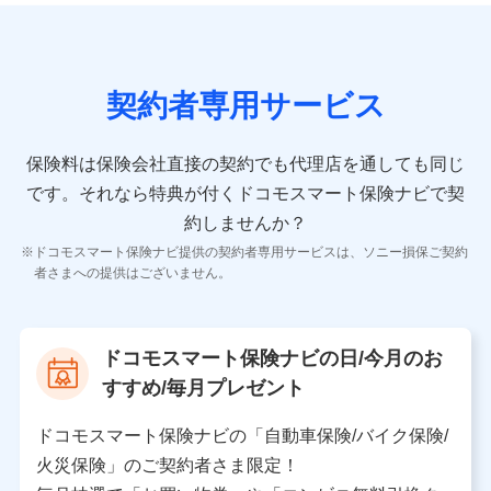
おけるユーザ登録受付および管理のため
当社又は株式会社NTTドコモと取引のあるもしくは委託を受
けている保険会社・提携会社の保険その他に関する情報を提
供するため、また維持管理等の委託業務遂行のため、またそ
れらに付帯、関連する当社、株式会社NTTドコモおよび提携
契約者専用サービス
会社のサービスを案内、提供するため
（各サービスで取得したサービス利用履歴、ウェブサイトの
閲覧履歴、購買履歴、ご契約内容等のパーソナルデータを分
保険料は保険会社直接の契約でも代理店を通しても同じ
析して、お客さまの趣味・嗜好・傾向に応じたサービス・商
です。
それなら特典が付くドコモスマート保険ナビで契
品等に関するご提案や広告の配信等を行うことがありま
す。）
約しませんか？
各種セミナーの開催のため
ドコモスマート保険ナビ提供の契約者専用サービスは、ソニー損保ご契約
コンサルティングサービスの実施のため
者さまへの提供はございません。
アンケートやキャンペーン等の実施のため
上記に係る案内・手続き・管理等付帯業務を行うため
【当該個人データの管理について責任を有する者の名
ドコモスマート保険ナビの日/今月のお
称・住所・代表者名】
すすめ/毎月プレゼント
当該個人データを取り扱う各共同利用者（詳細は次のと
おり）
ドコモスマート保険ナビの「自動車保険/バイク保険/
東京都千代田区永田町2丁目11番1号 山王パークタワー
火災保険」のご契約者さま限定！
株式会社NTTドコモ 代表取締役社長 前田 義晃