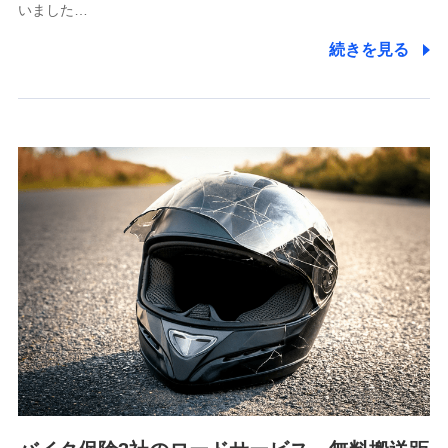
いました…
株式会社ドコモ・インシュアランス 営業部長
続きを見る
〒103-0013 東京都中央区日本橋人形町2-14-10 アー
バンネット日本橋ビル 3F
株式会社ドコモ・インシュアランス
個人情報の第三者提供について
当社ではご本人の同意がある場合または法令に基づく場
合を除き、第三者に提供いたしません。
業務の委託
当社は利用目的の達成に必要な範囲内において個人情報
の取り扱いの全部または一部を委託する場合がありま
す。
個人データの共同利用
当社は株式会社NTTドコモとの間で、以下のとおり個
人データを共同利用します。