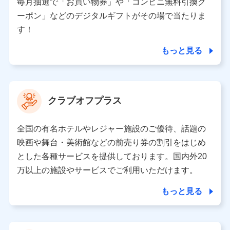
毎月抽選で「お買い物券」や「コンビニ無料引換ク
ーポン」などのデジタルギフトがその場で当たりま
東京都中央区日本橋人形町2-14-10 アーバンネット日
本橋ビル 3F
す！
株式会社ドコモ・インシュアランス 代表取締役社
長 吉村 忠義
もっと見る
※ 当社および株式会社NTTドコモは、お客さまの情報
を利用させていただくにあたっては、「NTTドコモ パー
ソナルデータ憲章」に定める行動原則を順守します 。
クラブオフプラス
※ パーソナルデータダッシュボードの「第三者提供の
管理」の設定状態にかかわらず、共同利用する場合があ
ります。
全国の有名ホテルやレジャー施設のご優待、話題の
※ dポイントクラブ会員ではないお客さま（2019年12
映画や舞台・美術館などの前売り券の割引をはじめ
月11日以降、一度もdポイントクラブ会員であったこと
とした各種サービスを提供しております。国内外20
がないお客さまに限る）に関する、2019年12月10日以
万以上の施設やサービスでご利用いただけます。
前に取得した個人データは、こちら の利用目的の範囲内
に限って共同利用します。
もっと見る
当社は株式会社NTTドコモ・フィナンシャルグループ
との間で、以下のとおり個人データを共同利用しま
す。