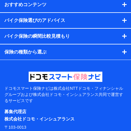
当社
おすすめコンテンツ
株式会社NTTドコモ・フィナンシャルグループ
【利用目的】
バイク保険選びのアドバイス
当社または株式会社NTTドコモ・フィナンシャルグループが
バイク保険の瞬間比較見積もり
提供する保険関連サービスにおけるユーザー登録受付および
管理のため
当社または株式会社NTTドコモ・フィナンシャルグループと
保険の種類から選ぶ
取引のあるもしくは委託を受けている保険会社・提携会社の
保険その他に関する情報を提供するため、また維持管理等の
委託業務遂行のため、またそれらに付帯、関連する当社また
は株式会社NTTドコモ・フィナンシャルグループおよび提携
会社のサービスを案内、提供するため
（各サービスで取得したサービス利用履歴、ウェブサイトの
閲覧履歴、購買履歴、ご契約内容等のパーソナルデータを分
ドコモスマート保険ナビは
株式会社NTTドコモ・フィナンシャル
析して、お客さまの趣味・嗜好・傾向に応じたサービス・商
グループおよび
株式会社ドコモ・インシュアランス共同で
運営す
品等に関するご提案や広告の配信等を行うことがありま
るサービスです
す。）
各種セミナーの開催のため
募集代理店
コンサルティングサービスの実施のため
株式会社ドコモ・インシュアランス
アンケートやキャンペーン等の実施のため
上記に係る案内・手続き・管理等付帯業務を行うため
〒103-0013