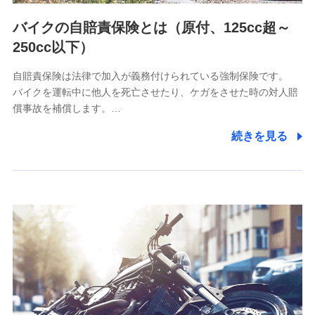
（https://www.msa-life.co.jp/）
バイクの自賠責保険とは（原付、125cc超～
メットライフ生命株式会社
(https://www.metlife.co.jp/)
250cc以下）
メディケア生命保険株式会社
（https://www.medicarelife.com/）
自賠責保険は法律で加入が義務付けられている強制保険です。
バイクを運転中に他人を死亡させたり、ケガをさせた時の対人賠
■少額短期保険
償事故を補償します。…
株式会社アシロ少額短期保険
(https://kailash.co.jp/)
続きを見る
SBIいきいき少額短期保険会社 (https://www.i-
sedai.com/)
SBIペット少額短期保険株式会社
(https://www.sbipet-ssi.co.jp/)
SBIリスタ少額短期保険会社
(https://www.jishin.co.jp/)
スマートプラス少額短期保険株式会社
（https://www.smartplus-insurance.com/）
チューリッヒ少額短期保険株式会社
(https://www.zurichssi.co.jp/)
Tokio Marine X少額短期保険株式会社