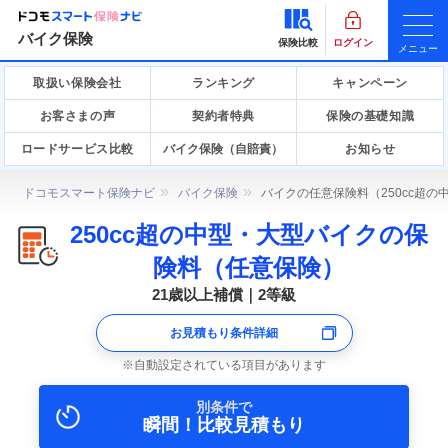
バイク保険
保険比較
ログイン
メニュー
取扱い保険会社
ランキング
キャンペーン
お客さまの声
契約者特典
保険の基礎知識
ロードサービス比較
バイク保険（自賠責）
お知らせ
ドコモスマート保険ナビ
バイク保険
バイクの任意保険料（250cc超
250cc超の中型・大型バイクの保
険料（任意保険）
21歳以上補償｜2等級
お見積もり条件詳細
自動設定されている項目があります
別条件で
瞬間！比較見積もり