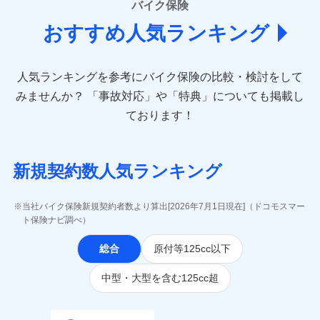
バイク保険
あいおいニッセイ同和損害保険株式会社
おすすめ人気ランキング
(https://www.aioinissaydowa.co.jp/)
アクサ損害保険株式会社 (https://www.axa-
direct.co.jp/)
人気ランキングを参考にバイク保険の比較・検討をして
アニコム損害保険株式会社 (https://www.anicom-
sompo.co.jp/)
みませんか？
「事故対応」や「特典」についても掲載し
東京海上ダイレクト損害保険株式会社
ております！
(https://www.e-design.net/)
AIG損害保険株式会社
(https://www.aig.co.jp/sonpo)
新規契約数人気ランキング
ＳＢＩ損害保険株式会社
(https://www.sbisonpo.co.jp/)
ジェイアイ傷害火災保険株式会社
当社バイク保険新規契約者数より算出[2026年7月1日現在]（ドコモスマー
(https://www.jihoken.co.jp/)
ト保険ナビ調べ）
ソニー損害保険株式会社
総合
原付等125cc以下
(https://www.sonysonpo.co.jp/)
損害保険ジャパン株式会社 (https://www.sompo-
中型・大型を含む125cc超
japan.co.jp/)
ＳＯＭＰＯダイレクト損害保険株式会社
(https://www.sompo-direct.co.jp/)