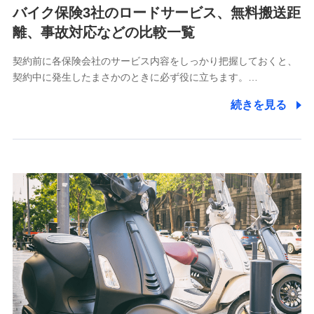
バイク保険3社のロードサービス、無料搬送距
【共同して利用される利用データの項目】
離、事故対応などの比較一覧
当社又は株式会社NTTドコモがサービス提供等を通じて
契約前に各保険会社のサービス内容をしっかり把握しておくと、
取得した、以下の情報などの個人データ
契約中に発生したまさかのときに必ず役に立ちます。…
基本情報
続きを見る
氏名、電話番号、メールアドレス、お客さまの識別子、属
性、連絡先、dポイントサービスのご利用に関する情報。例
として、dポイントカード番号、性別、年齢、家族構成、住
所、dポイント残高、dポイント利用履歴などが含まれます。
利用情報
当社又は株式会社NTTドコモが提供する各種サービスなどの
ご契約・ご利用などに関する情報。例として、当社又は株式
会社NTTドコモが提供する各種サービスのご契約状態・ご利
用履歴インターネット利用時の行動に関する情報、アプリケ
ーション利用時の行動に関する情報、購入されたサービスや
商品の名称・購入場所・決済に関する情報、アンケートの回
答に関する情報などが含まれます。
保険関連サービス情報
当社又は株式会社NTTドコモが提供する保険関連サービスに
関して取得し、又は保有する情報。例として、見積請求受付
時、資料請求受付時又はユーザー登録受付時に提供いただい