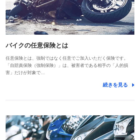
(https://www.tokiomarine-x.co.jp/)
ペットメディカルサポート株式会社
(https://pshoken.co.jp/)
リトルファミリー少額短期保険株式会社
(https://www.littlefamily-ssi.com/)
バイクの任意保険とは
2.共同募集を行う代理店から受領する個人情報
郵便、電話、およびＥメール等により、当社と取引のあるも
任意保険とは、強制ではなく任意でご加入いただく保険です。
しくは委託を受けている保険会社・提携会社の保険その他に
「自賠責保険（強制保険）」は、被害者である相手の「人的損
関する情報を提供し、金融商品等の契約を勧奨するため、ま
害」だけが対象で…
た維持管理等の委託業務遂行のため、またそれらに付帯、関
連する当社および提携会社のサービスを案内、提供するため
続きを見る
（なお、当社は複数の保険会社と取引があり、取得した個人
情報を取引のある他の保険会社の商品・サービスをご提案す
るために利用させていただくことがあります。）
上記に係る連絡・手続き・管理等付帯業務を行うため
3.セミナー募集サイトから取得した個人情報
各種セミナーの案内、開催のため
上記に係る連絡・手続き・管理等付帯業務を行うため