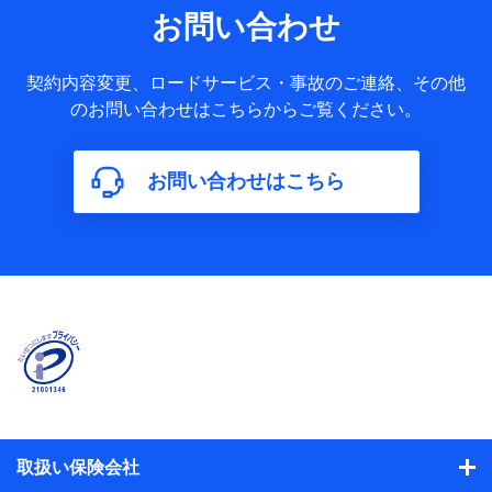
当社または株式会社NTTドコモ・フィナンシャルグループが
お問い合わせ
提供する保険関連サービスに関して取得し、又は保有する情
報。例として、見積請求受付時、資料請求受付時又はユーザ
ー登録受付時に提供いただいた情報（氏名、住所、生年月
契約内容変更、ロードサービス・事故のご連絡、その他
日、性別、保険契約者と被保険者の関係、保険加入の目的、
のお問い合わせはこちらからご覧ください。
保険商品の内容、保険料、保険料のお支払方法、車のメーカ
ーや走行距離などの情報、建物の構造や築年数などの情報、
ペットの種類や年齢など）及びお客様との応対記録（お客様
に提示した比較見積の試算結果情報、メールマガジンを提供
お問い合わせはこちら
した際のメール内容や送信履歴の情報及び保険の更改案内等
を提供した際のメール内容や送信履歴などの情報）が含まれ
ます。
保険契約情報
当社または株式会社NTTドコモ・フィナンシャルグループが
取得し、又は保有する保険契約に関する情報。例として、保
険契約者及び被保険者の氏名、住所、生年月日、性別、保険
契約者と被保険者の関係、保険加入の目的、保険商品の内
容、保険料、保険料のお支払方法、車のメーカーや走行距離
などの情報、建物の構造や築年数などの情報、ペットの種類
や年齢などの情報などが含まれます。
提供当事者から受領当事者が個人データを取得する方法
電子的・電磁的方法等
取扱い保険会社
【共同して利用する者の範囲】