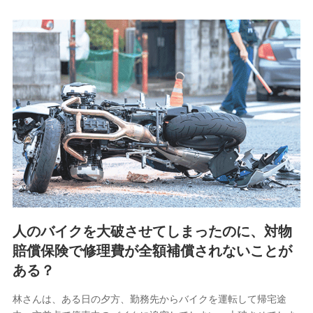
8.取引先個人情報
取引先としての選定業務、営業情報の提供業務、契約締結手
続き業務、取引管理業務、およびこれらに準ずる業務の遂行
のため
9.お問い合わせ情報
各種お問い合わせに対応するため
10.受託業務の 個人情報
受託業務の遂行およびこれらに準ずる業務の遂行のため
11.マイカー通勤管理クラウド並びに法人向けASPサー
ビスに関してのお問い合わせ情報
各種お問い合わせに対応するため
人のバイクを大破させてしまったのに、対物
当社のサービスに関する情報提供や、皆様に有用なお知らせ
賠償保険で修理費が全額補償されないことが
をお送りするため
アンケートの送付のため
ある？
当社のサービスや媒体の運営改善に必要なデータを解析し、
分析するため
林さんは、ある日の夕方、勤務先からバイクを運転して帰宅途
当社の対応品質向上やお問い合わせ内容の正確な把握のため