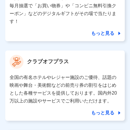
株式会社NTTドコモ 代表取締役社長 前田 義晃
毎月抽選で「お買い物券」や「コンビニ無料引換ク
ーポン」などのデジタルギフトがその場で当たりま
東京都中央区日本橋人形町2-14-10 アーバンネット日
本橋ビル 3F
す！
株式会社ドコモ・インシュアランス 代表取締役社
長 吉村 忠義
もっと見る
※ 当社および株式会社NTTドコモは、お客さまの情報
を利用させていただくにあたっては、「NTTドコモ パー
ソナルデータ憲章」に定める行動原則を順守します 。
クラブオフプラス
※ パーソナルデータダッシュボードの「第三者提供の
管理」の設定状態にかかわらず、共同利用する場合があ
ります。
全国の有名ホテルやレジャー施設のご優待、話題の
※ dポイントクラブ会員ではないお客さま（2019年12
映画や舞台・美術館などの前売り券の割引をはじめ
月11日以降、一度もdポイントクラブ会員であったこと
とした各種サービスを提供しております。国内外20
がないお客さまに限る）に関する、2019年12月10日以
万以上の施設やサービスでご利用いただけます。
前に取得した個人データは、こちら の利用目的の範囲内
に限って共同利用します。
もっと見る
当社は株式会社NTTドコモ・フィナンシャルグループ
との間で、以下のとおり個人データを共同利用しま