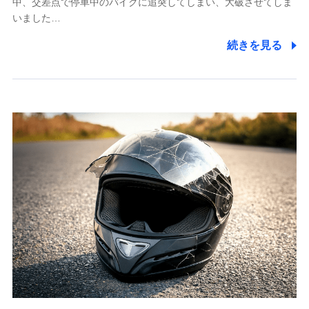
中、交差点で停車中のバイクに追突してしまい、大破させてしま
個人情報保護管理者の職名、連絡先
いました…
株式会社ドコモ・インシュアランス 営業部長
続きを見る
〒103-0013 東京都中央区日本橋人形町2-14-10 アー
バンネット日本橋ビル 3F
株式会社ドコモ・インシュアランス
個人情報の第三者提供について
当社ではご本人の同意がある場合または法令に基づく場
合を除き、第三者に提供いたしません。
業務の委託
当社は利用目的の達成に必要な範囲内において個人情報
の取り扱いの全部または一部を委託する場合がありま
す。
個人データの共同利用
当社は株式会社NTTドコモとの間で、以下のとおり個
人データを共同利用します。