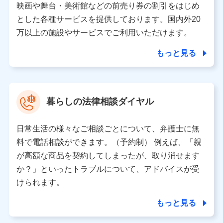
※ dポイントクラブ会員ではないお客さま（2019年12
映画や舞台・美術館などの前売り券の割引をはじめ
月11日以降、一度もdポイントクラブ会員であったこと
とした各種サービスを提供しております。国内外20
がないお客さまに限る）に関する、2019年12月10日以
万以上の施設やサービスでご利用いただけます。
前に取得した個人データは、こちら の利用目的の範囲内
に限って共同利用します。
もっと見る
当社は株式会社NTTドコモ・フィナンシャルグループ
との間で、以下のとおり個人データを共同利用しま
す。
暮らしの法律相談ダイヤル
【共同して利用される利用データの項目】
当社または株式会社NTTドコモ・フィナンシャルグルー
日常生活の様々なご相談ごとについて、弁護士に無
プがサービス提供等を通じて取得した、以下の情報など
料で電話相談ができます。（予約制） 例えば、「親
の個人データ
が高額な商品を契約してしまったが、取り消せます
基本情報
か？」といったトラブルについて、アドバイスが受
氏名、電話番号、メールアドレス、お客さまの識別子、属
けられます。
性、連絡先、dポイントサービスのご利用に関する情報。例
として、dポイントカード番号、性別、年齢、家族構成、住
もっと見る
所、dポイント残高、dポイント利用履歴などが含まれます。
利用情報