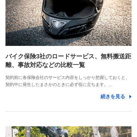
当社は利用目的の達成に必要な範囲内において個人情報
の取り扱いの全部または一部を委託する場合がありま
す。
個人データの共同利用
当社は株式会社NTTドコモとの間で、以下のとおり個
人データを共同利用します。
バイク保険3社のロードサービス、無料搬送距
【共同して利用される利用データの項目】
離、事故対応などの比較一覧
当社又は株式会社NTTドコモがサービス提供等を通じて
契約前に各保険会社のサービス内容をしっかり把握しておくと、
取得した、以下の情報などの個人データ
契約中に発生したまさかのときに必ず役に立ちます。…
基本情報
続きを見る
氏名、電話番号、メールアドレス、お客さまの識別子、属
性、連絡先、dポイントサービスのご利用に関する情報。例
として、dポイントカード番号、性別、年齢、家族構成、住
所、dポイント残高、dポイント利用履歴などが含まれます。
利用情報
当社又は株式会社NTTドコモが提供する各種サービスなどの
ご契約・ご利用などに関する情報。例として、当社又は株式