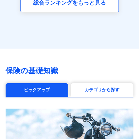
総合ランキングをもっと見る
アクサ生命保険株式会社
（https://www.axa.co.jp/）
SBI生命保険株式会社（https://www.sbilife.co.jp/）
FWD生命保険株式会社
（https://www.fwdlife.co.jp/）
ソニー生命保険株式会社
（https://www.sonylife.co.jp）
SOMPOひまわり生命保険株式会社
（https://www.himawari-life.co.jp/）
第一ネオ生命保険株式会社
保険の基礎知識
（https://neofirst.co.jp/）
大樹生命保険株式会社（https://www.taiju-
life.co.jp）
ピックアップ
カテゴリから探す
太陽生命保険株式会社（https://www.taiyo-
seimei.co.jp）
チューリッヒ生命保険株式会社
（https://www.zurichlife.co.jp/）
東京海上日動あんしん生命保険株式会社
（https://www.tmn-anshin.co.jp/）
なないろ生命保険株式会社