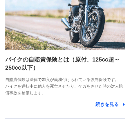
（https://www.nanairolife.co.jp/）
日本生命保険相互会社
（https://www.nissay.co.jp）
はなさく生命保険株式会社
（https://www.life8739.co.jp/）
マニュライフ生命保険株式会社
（https://www.manulife.co.jp/）
三井住友海上あいおい生命保険株式会社
（https://www.msa-life.co.jp/）
バイクの自賠責保険とは（原付、125cc超～
メットライフ生命株式会社
(https://www.metlife.co.jp/)
250cc以下）
メディケア生命保険株式会社
（https://www.medicarelife.com/）
自賠責保険は法律で加入が義務付けられている強制保険です。
バイクを運転中に他人を死亡させたり、ケガをさせた時の対人賠
■少額短期保険
償事故を補償します。…
株式会社アシロ少額短期保険
(https://kailash.co.jp/)
続きを見る
SBIいきいき少額短期保険会社 (https://www.i-
sedai.com/)
SBIペット少額短期保険株式会社
(https://www.sbipet-ssi.co.jp/)