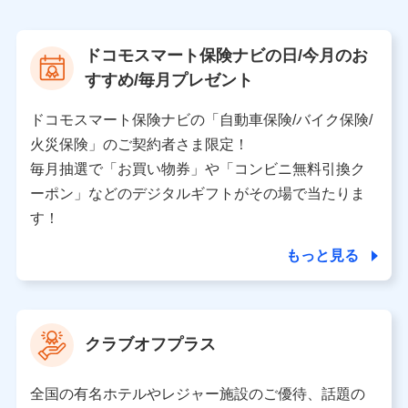
上記に係る案内・手続き・管理等付帯業務を行うため
【当該個人データの管理について責任を有する者の名
ドコモスマート保険ナビの日/今月のお
称・住所・代表者名】
すすめ/毎月プレゼント
当該個人データを取り扱う各共同利用者（詳細は次のと
おり）
ドコモスマート保険ナビの「自動車保険/バイク保険/
東京都千代田区永田町2丁目11番1号 山王パークタワー
火災保険」のご契約者さま限定！
株式会社NTTドコモ 代表取締役社長 前田 義晃
毎月抽選で「お買い物券」や「コンビニ無料引換ク
ーポン」などのデジタルギフトがその場で当たりま
東京都中央区日本橋人形町2-14-10 アーバンネット日
本橋ビル 3F
す！
株式会社ドコモ・インシュアランス 代表取締役社
長 吉村 忠義
もっと見る
※ 当社および株式会社NTTドコモは、お客さまの情報
を利用させていただくにあたっては、「NTTドコモ パー
ソナルデータ憲章」に定める行動原則を順守します 。
クラブオフプラス
※ パーソナルデータダッシュボードの「第三者提供の
管理」の設定状態にかかわらず、共同利用する場合があ
ります。
全国の有名ホテルやレジャー施設のご優待、話題の