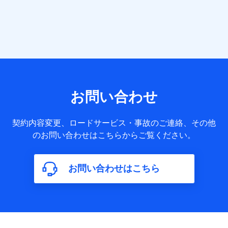
当社または株式会社NTTドコモ・フィナンシャルグループが
提供する各種サービスなどのご契約・ご利用などに関する情
報。例として、当社または株式会社NTTドコモ・フィナンシ
ャルグループが提供する各種サービスのご契約状態・ご利用
履歴インターネット利用時の行動に関する情報、アプリケー
ション利用時の行動に関する情報、購入されたサービスや商
品の名称・購入場所・決済に関する情報、アンケートの回答
に関する情報などが含まれます。
保険関連サービス情報
当社または株式会社NTTドコモ・フィナンシャルグループが
お問い合わせ
提供する保険関連サービスに関して取得し、又は保有する情
報。例として、見積請求受付時、資料請求受付時又はユーザ
ー登録受付時に提供いただいた情報（氏名、住所、生年月
契約内容変更、ロードサービス・事故のご連絡、その他
日、性別、保険契約者と被保険者の関係、保険加入の目的、
のお問い合わせはこちらからご覧ください。
保険商品の内容、保険料、保険料のお支払方法、車のメーカ
ーや走行距離などの情報、建物の構造や築年数などの情報、
ペットの種類や年齢など）及びお客様との応対記録（お客様
に提示した比較見積の試算結果情報、メールマガジンを提供
お問い合わせはこちら
した際のメール内容や送信履歴の情報及び保険の更改案内等
を提供した際のメール内容や送信履歴などの情報）が含まれ
ます。
保険契約情報
当社または株式会社NTTドコモ・フィナンシャルグループが
取得し、又は保有する保険契約に関する情報。例として、保