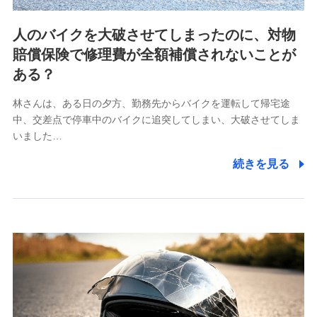
ビスに関してのお問い合わせ情報
各種お問い合わせに対応するため
人のバイクを大破させてしまったのに、対物
当社のサービスに関する情報提供や、皆様に有用なお知らせ
賠償保険で修理費が全額補償されないことが
をお送りするため
アンケートの送付のため
ある？
当社のサービスや媒体の運営改善に必要なデータを解析し、
分析するため
林さんは、ある日の夕方、勤務先からバイクを運転して帰宅途
当社の対応品質向上やお問い合わせ内容の正確な把握のため
中、交差点で停車中のバイクに追突してしまい、大破させてしま
個人情報保護管理者の職名、連絡先
いました…
株式会社ドコモ・インシュアランス 営業部長
続きを見る
〒103-0013 東京都中央区日本橋人形町2-14-10 アー
バンネット日本橋ビル 3F
株式会社ドコモ・インシュアランス
個人情報の第三者提供について
当社ではご本人の同意がある場合または法令に基づく場
合を除き、第三者に提供いたしません。
業務の委託