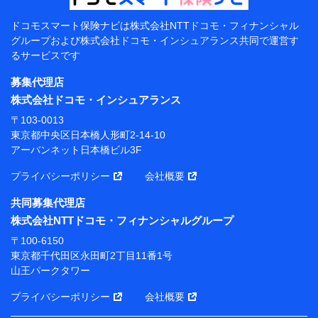
（各サービスで取得したサービス利用履歴、ウェブサイトの
閲覧履歴、購買履歴、ご契約内容等のパーソナルデータを分
ドコモスマート保険ナビは
株式会社NTTドコモ・フィナンシャル
析して、お客さまの趣味・嗜好・傾向に応じたサービス・商
グループおよび
株式会社ドコモ・インシュアランス共同で
運営す
品等に関するご提案や広告の配信等を行うことがありま
るサービスです
す。）
各種セミナーの開催のため
募集代理店
コンサルティングサービスの実施のため
株式会社ドコモ・インシュアランス
アンケートやキャンペーン等の実施のため
上記に係る案内・手続き・管理等付帯業務を行うため
〒103-0013
東京都中央区日本橋人形町2-14-10
【当該個人データの管理について責任を有する者の名
アーバンネット日本橋ビル3F
称・住所・代表者名】
プライバシーポリシー
会社概要
当該個人データを取り扱う各共同利用者（詳細は次のと
おり）
共同募集代理店
東京都千代田区永田町2丁目11番1号 山王パークタワー
株式会社NTTドコモ・フィナンシャルグループ
株式会社NTTドコモ・フィナンシャルグループ 代表取
〒100-6150
締役社長 廣井 孝史
東京都千代田区永田町2丁目11番1号
山王パークタワー
東京都中央区日本橋人形町2-14-10 アーバンネット日
本橋ビル 3F
プライバシーポリシー
会社概要
株式会社ドコモ・インシュアランス 代表取締役社