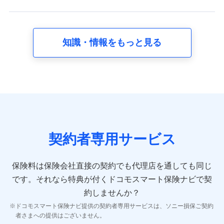
れます。
【共同して利用する者の範囲】
当社
知識・情報をもっと見る
株式会社NTTドコモ
【利用する者の利用目的】
当社又は株式会社NTTドコモが提供する保険関連サービスに
おけるユーザ登録受付および管理のため
当社又は株式会社NTTドコモと取引のあるもしくは委託を受
けている保険会社・提携会社の保険その他に関する情報を提
供するため、また維持管理等の委託業務遂行のため、またそ
れらに付帯、関連する当社、株式会社NTTドコモおよび提携
契約者専用サービス
会社のサービスを案内、提供するため
（各サービスで取得したサービス利用履歴、ウェブサイトの
閲覧履歴、購買履歴、ご契約内容等のパーソナルデータを分
保険料は保険会社直接の契約でも代理店を通しても同じ
析して、お客さまの趣味・嗜好・傾向に応じたサービス・商
です。
それなら特典が付くドコモスマート保険ナビで契
品等に関するご提案や広告の配信等を行うことがありま
す。）
約しませんか？
各種セミナーの開催のため
ドコモスマート保険ナビ提供の契約者専用サービスは、ソニー損保ご契約
コンサルティングサービスの実施のため
者さまへの提供はございません。
アンケートやキャンペーン等の実施のため