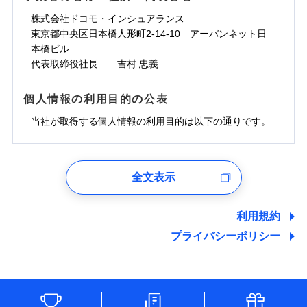
株式会社ドコモ・インシュアランス
東京都中央区日本橋人形町2-14-10 アーバンネット日
本橋ビル
代表取締役社長 吉村 忠義
個人情報の利用目的の公表
当社が取得する個人情報の利用目的は以下の通りです。
1.見積請求受付時、資料請求受付時、ユーザー登録受
付時
全文表示
ユーザー登録受付および、管理のため
郵便、電話、およびＥメール等により、当社と取引のあるも
しくは委託を受けている保険会社・提携会社の保険その他に
利用規約
関する情報を提供し、金融商品等の契約を勧奨するため、ま
プライバシーポリシー
た維持管理等の委託業務遂行のため、またそれらに付帯、関
連する当社および提携会社のサービスを案内、提供するため
（なお、当社は複数の保険会社と取引があり、取得した個人
情報を取引のある他の保険会社の商品・サービスをご提案す
るために利用させていただくことがあります。）
各種セミナーの開催のため