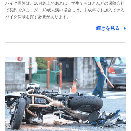
採用選考および入社手続を実施するため
バイク保険は、18歳以上であれば、学生でもほとんどの保険会社
で契約できますが、18歳未満の場合には、未成年でも加入できる
7.社員（従業者）の個人情報
バイク保険を探す必要があります。…
人事･勤怠･健康・労務等の管理、給与支給、福利厚生・採用
続きを見る
退職関連処理等の各種手続きのため、当社と従業員または従
業員同士の連絡のため
8.取引先個人情報
取引先としての選定業務、営業情報の提供業務、契約締結手
続き業務、取引管理業務、およびこれらに準ずる業務の遂行
のため
9.お問い合わせ情報
各種お問い合わせに対応するため
10.受託業務の 個人情報
受託業務の遂行およびこれらに準ずる業務の遂行のため
11.マイカー通勤管理クラウド並びに法人向けASPサー