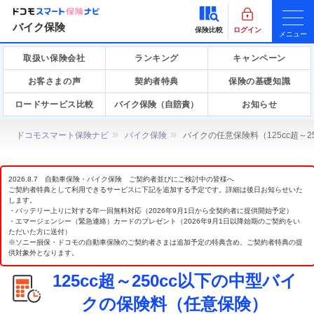
バイク保険
保険比較
ログイン
メニュー
取扱い保険会社
ランキング
キャンペーン
お客さまの声
契約者特典
保険の基礎知識
ロードサービス比較
バイク保険（自賠責）
お知らせ
ドコモスマート保険ナビ
バイク保険
バイクの任意保険料（125cc超～
2026.8.7 自動車保険・バイク保険 ご契約者並びにご検討中の皆様へ
ご契約者特典として利用できるサービスに下記を追加する予定です。詳細は後日お知らせいた
します。
・バッテリー上りに対する年一回無料対応（2026年9月1日から全契約者に提供開始予定）
・エマージェンシー（緊急連絡）カードのプレゼント（2026年9月1日以降始期のご契約をい
ただいた方に送付）
※ソニー損保・ドコモの自動車保険のご契約者さまは追加予定の特典含め、ご契約者特典の提
供対象外となります。
125cc超～250cc以下の中型バイ
クの保険料（任意保険）