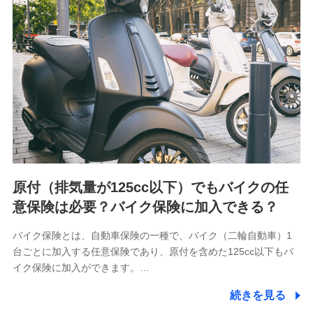
会社NTTドコモが提供する各種サービスのご契約状態・ご利
用履歴インターネット利用時の行動に関する情報、アプリケ
ーション利用時の行動に関する情報、購入されたサービスや
商品の名称・購入場所・決済に関する情報、アンケートの回
答に関する情報などが含まれます。
保険関連サービス情報
当社又は株式会社NTTドコモが提供する保険関連サービスに
関して取得し、又は保有する情報。例として、見積請求受付
時、資料請求受付時又はユーザー登録受付時に提供いただい
た情報（氏名、住所、生年月日、性別、保険契約者と被保険
者の関係、保険加入の目的、保険商品の内容、保険料、保険
料のお支払方法、車のメーカーや走行距離などの情報、建物
の構造や築年数などの情報、ペットの種類や年齢など）及び
お客様との応対記録 （お客様に提示した比較見積の試算結
原付（排気量が125cc以下）でもバイクの任
果情報、メールマガジンを提供した際のメール内容や送信履
歴の情報及び保険の更改案内等を提供した際のメール内容や
意保険は必要？バイク保険に加入できる？
送信履歴などの情報）が含まれます。
保険契約情報
バイク保険とは、自動車保険の一種で、バイク（二輪自動車）1
当社又は株式会社NTTドコモが取得し、又は保有する保険契
台ごとに加入する任意保険であり、原付を含めた125cc以下もバ
約に関する情報。例として、保険契約者及び被保険者の氏
名、住所、生年月日、性別、保険契約者と被保険者の関係、
イク保険に加入ができます。…
保険加入の目的、保険商品の内容、保険料、保険料のお支払
方法、車のメーカーや走行距離などの情報、建物の構造や築
続きを見る
年数などの情報、ペットの種類や年齢などの情報などが含ま