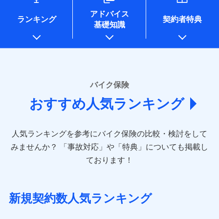
コンサルティングサービスの実施のため
アドバイス
アンケートやキャンペーン等の実施のため
ランキング
契約者特典
基礎知識
上記に係る案内・手続き・管理等付帯業務を行うため
* 当社が委託を受けている保険会社の情報は、保険会社
のホームページに掲載しておりますので、ご確認くださ
い。
■損害保険
バイク保険
あいおいニッセイ同和損害保険株式会社
おすすめ人気ランキング
(https://www.aioinissaydowa.co.jp/)
アクサ損害保険株式会社 (https://www.axa-
direct.co.jp/)
人気ランキングを参考にバイク保険の比較・検討をして
アニコム損害保険株式会社 (https://www.anicom-
sompo.co.jp/)
みませんか？
「事故対応」や「特典」についても掲載し
東京海上ダイレクト損害保険株式会社
ております！
(https://www.e-design.net/)
AIG損害保険株式会社
(https://www.aig.co.jp/sonpo)
新規契約数人気ランキング
ＳＢＩ損害保険株式会社
(https://www.sbisonpo.co.jp/)