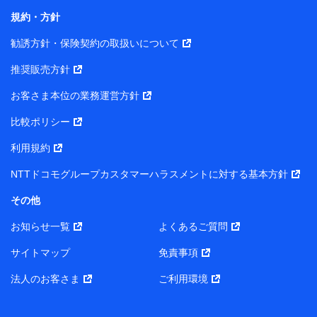
長 吉村 忠義
規約・方針
また当社は、オンライン面談による保険のご相談にあた
勧誘方針・保険契約の取扱いについて
って、以下の提携代理店とお客様の個人データを共同利
用することがあります。
推奨販売方針
1. 共同利用する個人データの項目
お客さま本位の業務運営方針
比較ポリシー
氏名、生年月日、住所、メールアドレス、電話番号、個人の
属性に関する情報、資料請求の情報（有無を含みます。）、
利用規約
相談予約に関する情報等
保険契約者および被保険者の氏名・住所・生年月日・性別・
NTTドコモグループカスタマーハラスメントに対する基本方針
保険契約者と被保険者との関係等
お客さまが当該サービスに派生してお申込みされた、当社取
その他
扱とならない保険契約の内容等
その他、当社が保険関連サービスの提供に付随して取得した
お知らせ一覧
よくあるご質問
情報
サイトマップ
免責事項
2. 共同利用者の範囲
法人のお客さま
ご利用環境
当社（https://www.docomo-insurance.co.jp/）
ブロードマインド株式会社（https://www.b-minded.com/）
3. 共同利用における個人データの利用目的