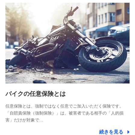
SBIリスタ少額短期保険会社
(https://www.jishin.co.jp/)
スマートプラス少額短期保険株式会社
（https://www.smartplus-insurance.com/）
チューリッヒ少額短期保険株式会社
(https://www.zurichssi.co.jp/)
Tokio Marine X少額短期保険株式会社
(https://www.tokiomarine-x.co.jp/)
ペットメディカルサポート株式会社
(https://pshoken.co.jp/)
リトルファミリー少額短期保険株式会社
(https://www.littlefamily-ssi.com/)
バイクの任意保険とは
2.共同募集を行う代理店から受領する個人情報
郵便、電話、およびＥメール等により、当社と取引のあるも
任意保険とは、強制ではなく任意でご加入いただく保険です。
しくは委託を受けている保険会社・提携会社の保険その他に
「自賠責保険（強制保険）」は、被害者である相手の「人的損
関する情報を提供し、金融商品等の契約を勧奨するため、ま
害」だけが対象で…
た維持管理等の委託業務遂行のため、またそれらに付帯、関
連する当社および提携会社のサービスを案内、提供するため
続きを見る
（なお、当社は複数の保険会社と取引があり、取得した個人