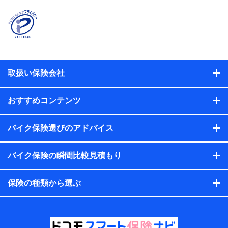
険契約者及び被保険者の氏名、住所、生年月日、性別、保険
契約者と被保険者の関係、保険加入の目的、保険商品の内
容、保険料、保険料のお支払方法、車のメーカーや走行距離
などの情報、建物の構造や築年数などの情報、ペットの種類
や年齢などの情報などが含まれます。
提供当事者から受領当事者が個人データを取得する方法
電子的・電磁的方法等
取扱い保険会社
【共同して利用する者の範囲】
当社
おすすめコンテンツ
株式会社NTTドコモ・フィナンシャルグループ
【利用目的】
バイク保険選びのアドバイス
当社または株式会社NTTドコモ・フィナンシャルグループが
バイク保険の瞬間比較見積もり
提供する保険関連サービスにおけるユーザー登録受付および
管理のため
当社または株式会社NTTドコモ・フィナンシャルグループと
保険の種類から選ぶ
取引のあるもしくは委託を受けている保険会社・提携会社の
保険その他に関する情報を提供するため、また維持管理等の
委託業務遂行のため、またそれらに付帯、関連する当社また
は株式会社NTTドコモ・フィナンシャルグループおよび提携
会社のサービスを案内、提供するため