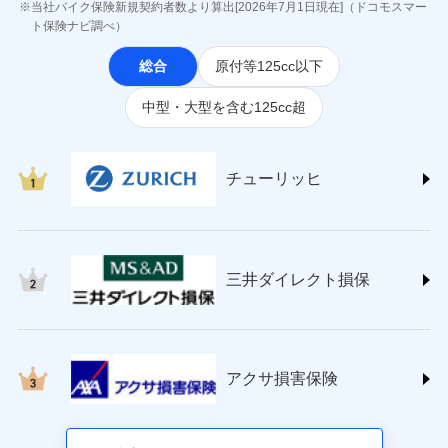
ジェイアイ傷害火災保険株式会社
当社バイク保険新規契約者数より算出[2026年7月1日現在]（ドコモスマー
(https://www.jihoken.co.jp/)
ト保険ナビ調べ）
ソニー損害保険株式会社
総合
原付等125cc以下
(https://www.sonysonpo.co.jp/)
損害保険ジャパン株式会社 (https://www.sompo-
中型・大型を含む125cc超
japan.co.jp/)
ＳＯＭＰＯダイレクト損害保険株式会社
(https://www.sompo-direct.co.jp/)
チューリッヒ保険会社 (https://www.zurich.co.jp/)
チューリッヒ
東京海上日動火災保険株式会社
(https://www.tokiomarine-nichido.co.jp/)
日新火災海上保険株式会社
(https://www.nisshinfire.co.jp/)
三井ダイレクト損保
ペット＆ファミリー損害保険株式会社
(https://www.petfamilyins.co.jp/)
三井住友海上火災保険株式会社 (https://www.ms-
ins.com/)
三井ダイレクト損害保険株式会社
アクサ損害保険
(https://www.mitsui-direct.co.jp/)
■生命保険