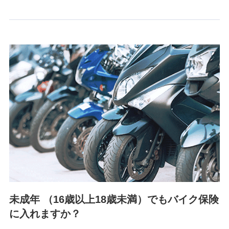
情報を取引のある他の保険会社の商品・サービスをご提案す
るために利用させていただくことがあります。）
上記に係る連絡・手続き・管理等付帯業務を行うため
3.セミナー募集サイトから取得した個人情報
各種セミナーの案内、開催のため
上記に係る連絡・手続き・管理等付帯業務を行うため
4.家族・友達紹介にて取得した個人情報
被紹介者への連絡、及び当社と取引のあるもしくは委託を受
けている保険会社・提携会社の保険その他に関する情報を提
供し、金融商品等の契約を勧奨するため
アンケートやキャンペーン等の実施のため
上記に係る連絡・手続き・管理等付帯業務を行うため
5.通話録音にて取得する情報
電話対応の品質向上およびお問合せ内容の正確な把握のため
未成年 （16歳以上18歳未満）でもバイク保険
に入れますか？
6.採用応募者の個人情報