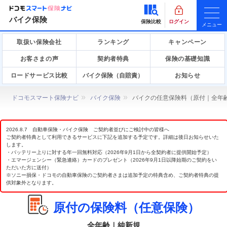
バイク保険
保険比較
ログイン
メニュー
取扱い保険会社
ランキング
キャンペーン
お客さまの声
契約者特典
保険の基礎知識
ロードサービス比較
バイク保険（自賠責）
お知らせ
ドコモスマート保険ナビ
バイク保険
バイクの任意保険料（原付｜全年
2026.8.7 自動車保険・バイク保険 ご契約者並びにご検討中の皆様へ
ご契約者特典として利用できるサービスに下記を追加する予定です。詳細は後日お知らせいた
します。
・バッテリー上りに対する年一回無料対応（2026年9月1日から全契約者に提供開始予定）
・エマージェンシー（緊急連絡）カードのプレゼント（2026年9月1日以降始期のご契約をい
ただいた方に送付）
※ソニー損保・ドコモの自動車保険のご契約者さまは追加予定の特典含め、ご契約者特典の提
供対象外となります。
原付の保険料（任意保険）
全年齢｜純新規