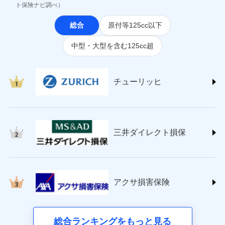
(https://www.jihoken.co.jp/)
ト保険ナビ調べ）
ソニー損害保険株式会社
総合
原付等125cc以下
(https://www.sonysonpo.co.jp/)
損害保険ジャパン株式会社 (https://www.sompo-
中型・大型を含む125cc超
japan.co.jp/)
ＳＯＭＰＯダイレクト損害保険株式会社
(https://www.sompo-direct.co.jp/)
チューリッヒ保険会社 (https://www.zurich.co.jp/)
チューリッヒ
東京海上日動火災保険株式会社
(https://www.tokiomarine-nichido.co.jp/)
日新火災海上保険株式会社
(https://www.nisshinfire.co.jp/)
三井ダイレクト損保
ペット＆ファミリー損害保険株式会社
(https://www.petfamilyins.co.jp/)
三井住友海上火災保険株式会社 (https://www.ms-
ins.com/)
三井ダイレクト損害保険株式会社
アクサ損害保険
(https://www.mitsui-direct.co.jp/)
■生命保険
総合ランキングをもっと見る
アクサ生命保険株式会社