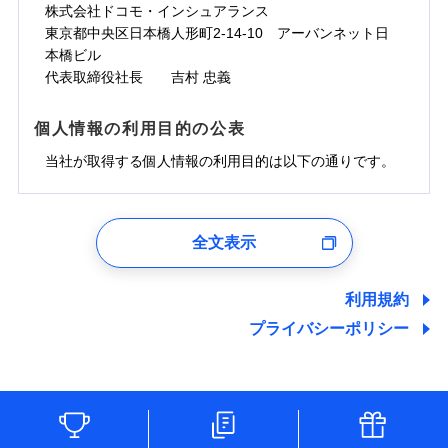
株式会社ドコモ・インシュアランス
東京都中央区日本橋人形町2-14-10 アーバンネット日
本橋ビル
代表取締役社長 吉村 忠義
個人情報の利用目的の公表
当社が取得する個人情報の利用目的は以下の通りです。
1.見積請求受付時、資料請求受付時、ユーザー登録受
付時
全文表示
ユーザー登録受付および、管理のため
郵便、電話、およびＥメール等により、当社と取引のあるも
しくは委託を受けている保険会社・提携会社の保険その他に
利用規約
関する情報を提供し、金融商品等の契約を勧奨するため、ま
プライバシーポリシー
た維持管理等の委託業務遂行のため、またそれらに付帯、関
連する当社および提携会社のサービスを案内、提供するため
（なお、当社は複数の保険会社と取引があり、取得した個人
情報を取引のある他の保険会社の商品・サービスをご提案す
るために利用させていただくことがあります。）
各種セミナーの開催のため