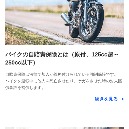
日本生命保険相互会社
（https://www.nissay.co.jp）
はなさく生命保険株式会社
（https://www.life8739.co.jp/）
マニュライフ生命保険株式会社
（https://www.manulife.co.jp/）
三井住友海上あいおい生命保険株式会社
（https://www.msa-life.co.jp/）
バイクの自賠責保険とは（原付、125cc超～
メットライフ生命株式会社
(https://www.metlife.co.jp/)
250cc以下）
メディケア生命保険株式会社
（https://www.medicarelife.com/）
自賠責保険は法律で加入が義務付けられている強制保険です。
バイクを運転中に他人を死亡させたり、ケガをさせた時の対人賠
■少額短期保険
償事故を補償します。…
株式会社アシロ少額短期保険
(https://kailash.co.jp/)
続きを見る
SBIいきいき少額短期保険会社 (https://www.i-
sedai.com/)
SBIペット少額短期保険株式会社
(https://www.sbipet-ssi.co.jp/)