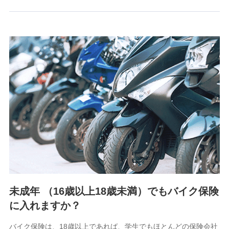
るために利用させていただくことがあります。）
上記に係る連絡・手続き・管理等付帯業務を行うため
3.セミナー募集サイトから取得した個人情報
各種セミナーの案内、開催のため
上記に係る連絡・手続き・管理等付帯業務を行うため
4.家族・友達紹介にて取得した個人情報
被紹介者への連絡、及び当社と取引のあるもしくは委託を受
けている保険会社・提携会社の保険その他に関する情報を提
供し、金融商品等の契約を勧奨するため
アンケートやキャンペーン等の実施のため
上記に係る連絡・手続き・管理等付帯業務を行うため
5.通話録音にて取得する情報
電話対応の品質向上およびお問合せ内容の正確な把握のため
未成年 （16歳以上18歳未満）でもバイク保険
に入れますか？
6.採用応募者の個人情報
採用選考および入社手続を実施するため
バイク保険は、18歳以上であれば、学生でもほとんどの保険会社