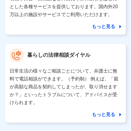
月11日以降、一度もdポイントクラブ会員であったこと
とした各種サービスを提供しております。国内外20
がないお客さまに限る）に関する、2019年12月10日以
万以上の施設やサービスでご利用いただけます。
前に取得した個人データは、こちら の利用目的の範囲内
に限って共同利用します。
もっと見る
当社は株式会社NTTドコモ・フィナンシャルグループ
との間で、以下のとおり個人データを共同利用しま
す。
暮らしの法律相談ダイヤル
【共同して利用される利用データの項目】
当社または株式会社NTTドコモ・フィナンシャルグルー
日常生活の様々なご相談ごとについて、弁護士に無
プがサービス提供等を通じて取得した、以下の情報など
料で電話相談ができます。（予約制） 例えば、「親
の個人データ
が高額な商品を契約してしまったが、取り消せます
基本情報
か？」といったトラブルについて、アドバイスが受
氏名、電話番号、メールアドレス、お客さまの識別子、属
けられます。
性、連絡先、dポイントサービスのご利用に関する情報。例
として、dポイントカード番号、性別、年齢、家族構成、住
もっと見る
所、dポイント残高、dポイント利用履歴などが含まれます。
利用情報
当社または株式会社NTTドコモ・フィナンシャルグループが