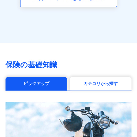
（https://www.axa.co.jp/）
SBI生命保険株式会社（https://www.sbilife.co.jp/）
FWD生命保険株式会社
（https://www.fwdlife.co.jp/）
ソニー生命保険株式会社
（https://www.sonylife.co.jp）
SOMPOひまわり生命保険株式会社
（https://www.himawari-life.co.jp/）
第一ネオ生命保険株式会社
保険の基礎知識
（https://neofirst.co.jp/）
大樹生命保険株式会社（https://www.taiju-
life.co.jp）
ピックアップ
カテゴリから探す
太陽生命保険株式会社（https://www.taiyo-
seimei.co.jp）
チューリッヒ生命保険株式会社
（https://www.zurichlife.co.jp/）
東京海上日動あんしん生命保険株式会社
（https://www.tmn-anshin.co.jp/）
なないろ生命保険株式会社
（https://www.nanairolife.co.jp/）