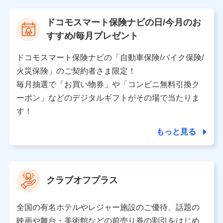
【当該個人データの管理について責任を有する者の名
ドコモスマート保険ナビの日/今月のお
称・住所・代表者名】
すすめ/毎月プレゼント
当該個人データを取り扱う各共同利用者（詳細は次のと
おり）
ドコモスマート保険ナビの「自動車保険/バイク保険/
東京都千代田区永田町2丁目11番1号 山王パークタワー
火災保険」のご契約者さま限定！
株式会社NTTドコモ 代表取締役社長 前田 義晃
毎月抽選で「お買い物券」や「コンビニ無料引換ク
ーポン」などのデジタルギフトがその場で当たりま
東京都中央区日本橋人形町2-14-10 アーバンネット日
本橋ビル 3F
す！
株式会社ドコモ・インシュアランス 代表取締役社
長 吉村 忠義
もっと見る
※ 当社および株式会社NTTドコモは、お客さまの情報
を利用させていただくにあたっては、「NTTドコモ パー
ソナルデータ憲章」に定める行動原則を順守します 。
クラブオフプラス
※ パーソナルデータダッシュボードの「第三者提供の
管理」の設定状態にかかわらず、共同利用する場合があ
ります。
全国の有名ホテルやレジャー施設のご優待、話題の
※ dポイントクラブ会員ではないお客さま（2019年12
映画や舞台・美術館などの前売り券の割引をはじめ