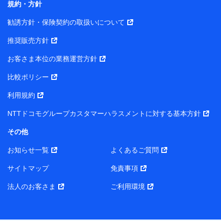
規約・方針
また当社は、オンライン面談による保険のご相談にあた
勧誘方針・保険契約の取扱いについて
って、以下の提携代理店とお客様の個人データを共同利
用することがあります。
推奨販売方針
1. 共同利用する個人データの項目
お客さま本位の業務運営方針
比較ポリシー
氏名、生年月日、住所、メールアドレス、電話番号、個人の
属性に関する情報、資料請求の情報（有無を含みます。）、
利用規約
相談予約に関する情報等
保険契約者および被保険者の氏名・住所・生年月日・性別・
NTTドコモグループカスタマーハラスメントに対する基本方針
保険契約者と被保険者との関係等
お客さまが当該サービスに派生してお申込みされた、当社取
その他
扱とならない保険契約の内容等
その他、当社が保険関連サービスの提供に付随して取得した
お知らせ一覧
よくあるご質問
情報
サイトマップ
免責事項
2. 共同利用者の範囲
法人のお客さま
ご利用環境
当社（https://www.docomo-insurance.co.jp/）
ブロードマインド株式会社（https://www.b-minded.com/）
3. 共同利用における個人データの利用目的