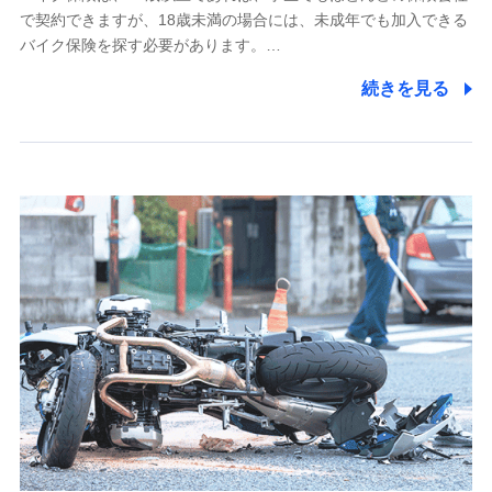
で契約できますが、18歳未満の場合には、未成年でも加入できる
7.社員（従業者）の個人情報
バイク保険を探す必要があります。…
人事･勤怠･健康・労務等の管理、給与支給、福利厚生・採用
続きを見る
退職関連処理等の各種手続きのため、当社と従業員または従
業員同士の連絡のため
8.取引先個人情報
取引先としての選定業務、営業情報の提供業務、契約締結手
続き業務、取引管理業務、およびこれらに準ずる業務の遂行
のため
9.お問い合わせ情報
各種お問い合わせに対応するため
10.受託業務の 個人情報
受託業務の遂行およびこれらに準ずる業務の遂行のため
11.マイカー通勤管理クラウド並びに法人向けASPサー
ビスに関してのお問い合わせ情報