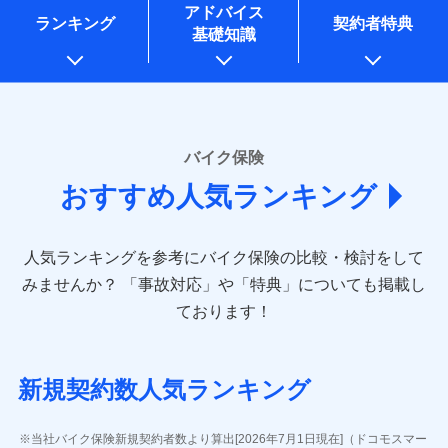
コンサルティングサービスの実施のため
アドバイス
アンケートやキャンペーン等の実施のため
ランキング
契約者特典
基礎知識
上記に係る案内・手続き・管理等付帯業務を行うため
* 当社が委託を受けている保険会社の情報は、保険会社
のホームページに掲載しておりますので、ご確認くださ
い。
■損害保険
バイク保険
あいおいニッセイ同和損害保険株式会社
おすすめ人気ランキング
(https://www.aioinissaydowa.co.jp/)
アクサ損害保険株式会社 (https://www.axa-
direct.co.jp/)
人気ランキングを参考にバイク保険の比較・検討をして
アニコム損害保険株式会社 (https://www.anicom-
sompo.co.jp/)
みませんか？
「事故対応」や「特典」についても掲載し
東京海上ダイレクト損害保険株式会社
ております！
(https://www.e-design.net/)
AIG損害保険株式会社
(https://www.aig.co.jp/sonpo)
新規契約数人気ランキング
ＳＢＩ損害保険株式会社
(https://www.sbisonpo.co.jp/)
ジェイアイ傷害火災保険株式会社
当社バイク保険新規契約者数より算出[2026年7月1日現在]（ドコモスマー