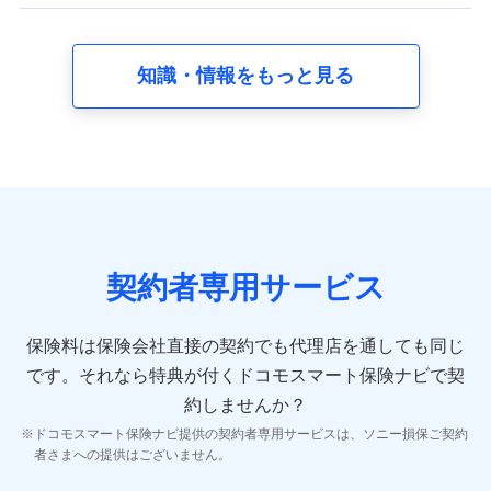
【共同して利用する者の範囲】
当社
知識・情報をもっと見る
株式会社NTTドコモ
【利用する者の利用目的】
当社又は株式会社NTTドコモが提供する保険関連サービスに
おけるユーザ登録受付および管理のため
当社又は株式会社NTTドコモと取引のあるもしくは委託を受
けている保険会社・提携会社の保険その他に関する情報を提
供するため、また維持管理等の委託業務遂行のため、またそ
れらに付帯、関連する当社、株式会社NTTドコモおよび提携
契約者専用サービス
会社のサービスを案内、提供するため
（各サービスで取得したサービス利用履歴、ウェブサイトの
閲覧履歴、購買履歴、ご契約内容等のパーソナルデータを分
保険料は保険会社直接の契約でも代理店を通しても同じ
析して、お客さまの趣味・嗜好・傾向に応じたサービス・商
です。
それなら特典が付くドコモスマート保険ナビで契
品等に関するご提案や広告の配信等を行うことがありま
す。）
約しませんか？
各種セミナーの開催のため
ドコモスマート保険ナビ提供の契約者専用サービスは、ソニー損保ご契約
コンサルティングサービスの実施のため
者さまへの提供はございません。
アンケートやキャンペーン等の実施のため
上記に係る案内・手続き・管理等付帯業務を行うため