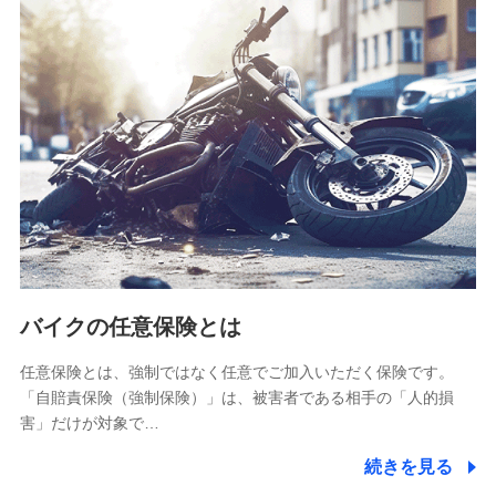
SBIリスタ少額短期保険会社
(https://www.jishin.co.jp/)
スマートプラス少額短期保険株式会社
（https://www.smartplus-insurance.com/）
チューリッヒ少額短期保険株式会社
(https://www.zurichssi.co.jp/)
Tokio Marine X少額短期保険株式会社
(https://www.tokiomarine-x.co.jp/)
ペットメディカルサポート株式会社
(https://pshoken.co.jp/)
リトルファミリー少額短期保険株式会社
(https://www.littlefamily-ssi.com/)
バイクの任意保険とは
2.共同募集を行う代理店から受領する個人情報
郵便、電話、およびＥメール等により、当社と取引のあるも
任意保険とは、強制ではなく任意でご加入いただく保険です。
しくは委託を受けている保険会社・提携会社の保険その他に
「自賠責保険（強制保険）」は、被害者である相手の「人的損
関する情報を提供し、金融商品等の契約を勧奨するため、ま
害」だけが対象で…
た維持管理等の委託業務遂行のため、またそれらに付帯、関
連する当社および提携会社のサービスを案内、提供するため
続きを見る
（なお、当社は複数の保険会社と取引があり、取得した個人
情報を取引のある他の保険会社の商品・サービスをご提案す