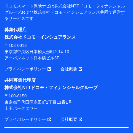
閲覧履歴、購買履歴、ご契約内容等のパーソナルデータを分
ドコモスマート保険ナビは
株式会社NTTドコモ・フィナンシャル
析して、お客さまの趣味・嗜好・傾向に応じたサービス・商
グループおよび
株式会社ドコモ・インシュアランス共同で
運営す
品等に関するご提案や広告の配信等を行うことがありま
るサービスです
す。）
各種セミナーの開催のため
募集代理店
コンサルティングサービスの実施のため
株式会社ドコモ・インシュアランス
アンケートやキャンペーン等の実施のため
上記に係る案内・手続き・管理等付帯業務を行うため
〒103-0013
東京都中央区日本橋人形町2-14-10
【当該個人データの管理について責任を有する者の名
アーバンネット日本橋ビル3F
称・住所・代表者名】
プライバシーポリシー
会社概要
当該個人データを取り扱う各共同利用者（詳細は次のと
おり）
共同募集代理店
東京都千代田区永田町2丁目11番1号 山王パークタワー
株式会社NTTドコモ・フィナンシャルグループ
株式会社NTTドコモ・フィナンシャルグループ 代表取
〒100-6150
締役社長 廣井 孝史
東京都千代田区永田町2丁目11番1号
山王パークタワー
東京都中央区日本橋人形町2-14-10 アーバンネット日
本橋ビル 3F
プライバシーポリシー
会社概要
株式会社ドコモ・インシュアランス 代表取締役社
長 吉村 忠義