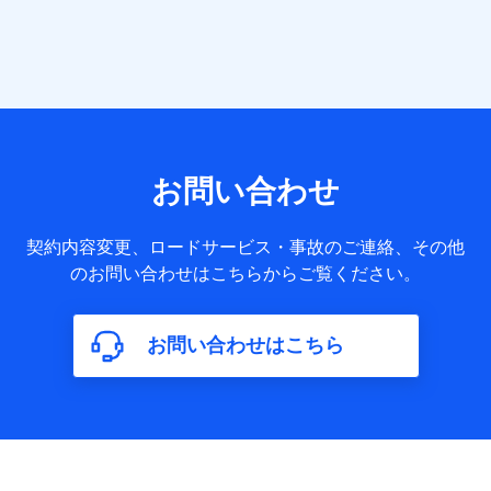
提供する各種サービスなどのご契約・ご利用などに関する情
報。例として、当社または株式会社NTTドコモ・フィナンシ
ャルグループが提供する各種サービスのご契約状態・ご利用
履歴インターネット利用時の行動に関する情報、アプリケー
ション利用時の行動に関する情報、購入されたサービスや商
品の名称・購入場所・決済に関する情報、アンケートの回答
に関する情報などが含まれます。
保険関連サービス情報
当社または株式会社NTTドコモ・フィナンシャルグループが
お問い合わせ
提供する保険関連サービスに関して取得し、又は保有する情
報。例として、見積請求受付時、資料請求受付時又はユーザ
ー登録受付時に提供いただいた情報（氏名、住所、生年月
契約内容変更、ロードサービス・事故のご連絡、その他
日、性別、保険契約者と被保険者の関係、保険加入の目的、
のお問い合わせはこちらからご覧ください。
保険商品の内容、保険料、保険料のお支払方法、車のメーカ
ーや走行距離などの情報、建物の構造や築年数などの情報、
ペットの種類や年齢など）及びお客様との応対記録（お客様
に提示した比較見積の試算結果情報、メールマガジンを提供
お問い合わせはこちら
した際のメール内容や送信履歴の情報及び保険の更改案内等
を提供した際のメール内容や送信履歴などの情報）が含まれ
ます。
保険契約情報
当社または株式会社NTTドコモ・フィナンシャルグループが
取得し、又は保有する保険契約に関する情報。例として、保
険契約者及び被保険者の氏名、住所、生年月日、性別、保険