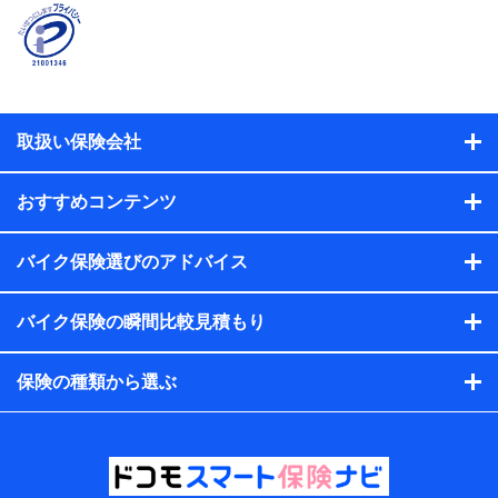
契約者と被保険者の関係、保険加入の目的、保険商品の内
容、保険料、保険料のお支払方法、車のメーカーや走行距離
などの情報、建物の構造や築年数などの情報、ペットの種類
や年齢などの情報などが含まれます。
提供当事者から受領当事者が個人データを取得する方法
電子的・電磁的方法等
取扱い保険会社
【共同して利用する者の範囲】
当社
おすすめコンテンツ
株式会社NTTドコモ・フィナンシャルグループ
【利用目的】
バイク保険選びのアドバイス
当社または株式会社NTTドコモ・フィナンシャルグループが
バイク保険の瞬間比較見積もり
提供する保険関連サービスにおけるユーザー登録受付および
管理のため
当社または株式会社NTTドコモ・フィナンシャルグループと
保険の種類から選ぶ
取引のあるもしくは委託を受けている保険会社・提携会社の
保険その他に関する情報を提供するため、また維持管理等の
委託業務遂行のため、またそれらに付帯、関連する当社また
は株式会社NTTドコモ・フィナンシャルグループおよび提携
会社のサービスを案内、提供するため
（各サービスで取得したサービス利用履歴、ウェブサイトの