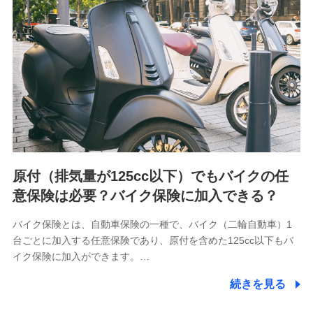
用履歴インターネット利用時の行動に関する情報、アプリケ
ーション利用時の行動に関する情報、購入されたサービスや
商品の名称・購入場所・決済に関する情報、アンケートの回
答に関する情報などが含まれます。
保険関連サービス情報
当社又は株式会社NTTドコモが提供する保険関連サービスに
関して取得し、又は保有する情報。例として、見積請求受付
時、資料請求受付時又はユーザー登録受付時に提供いただい
た情報（氏名、住所、生年月日、性別、保険契約者と被保険
者の関係、保険加入の目的、保険商品の内容、保険料、保険
料のお支払方法、車のメーカーや走行距離などの情報、建物
の構造や築年数などの情報、ペットの種類や年齢など）及び
お客様との応対記録 （お客様に提示した比較見積の試算結
原付（排気量が125cc以下）でもバイクの任
果情報、メールマガジンを提供した際のメール内容や送信履
歴の情報及び保険の更改案内等を提供した際のメール内容や
意保険は必要？バイク保険に加入できる？
送信履歴などの情報）が含まれます。
保険契約情報
バイク保険とは、自動車保険の一種で、バイク（二輪自動車）1
当社又は株式会社NTTドコモが取得し、又は保有する保険契
台ごとに加入する任意保険であり、原付を含めた125cc以下もバ
約に関する情報。例として、保険契約者及び被保険者の氏
名、住所、生年月日、性別、保険契約者と被保険者の関係、
イク保険に加入ができます。…
保険加入の目的、保険商品の内容、保険料、保険料のお支払
方法、車のメーカーや走行距離などの情報、建物の構造や築
続きを見る
年数などの情報、ペットの種類や年齢などの情報などが含ま
れます。