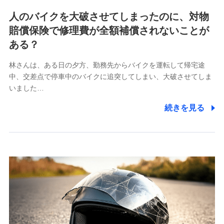
各種お問い合わせに対応するため
人のバイクを大破させてしまったのに、対物
当社のサービスに関する情報提供や、皆様に有用なお知らせ
賠償保険で修理費が全額補償されないことが
をお送りするため
アンケートの送付のため
ある？
当社のサービスや媒体の運営改善に必要なデータを解析し、
分析するため
林さんは、ある日の夕方、勤務先からバイクを運転して帰宅途
当社の対応品質向上やお問い合わせ内容の正確な把握のため
中、交差点で停車中のバイクに追突してしまい、大破させてしま
個人情報保護管理者の職名、連絡先
いました…
株式会社ドコモ・インシュアランス 営業部長
続きを見る
〒103-0013 東京都中央区日本橋人形町2-14-10 アー
バンネット日本橋ビル 3F
株式会社ドコモ・インシュアランス
個人情報の第三者提供について
当社ではご本人の同意がある場合または法令に基づく場
合を除き、第三者に提供いたしません。
業務の委託