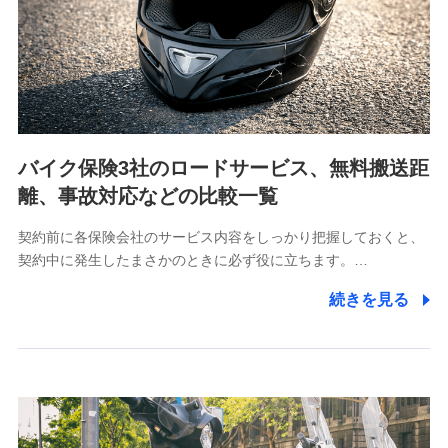
当社は利用目的の達成に必要な範囲内において個人情報
の取り扱いの全部または一部を委託する場合がありま
す。
個人データの共同利用
当社は株式会社NTTドコモとの間で、以下のとおり個
人データを共同利用します。
バイク保険3社のロードサービス、無料搬送距
【共同して利用される利用データの項目】
離、事故対応などの比較一覧
当社又は株式会社NTTドコモがサービス提供等を通じて
契約前に各保険会社のサービス内容をしっかり把握しておくと、
取得した、以下の情報などの個人データ
契約中に発生したまさかのときに必ず役に立ちます。…
基本情報
続きを見る
氏名、電話番号、メールアドレス、お客さまの識別子、属
性、連絡先、dポイントサービスのご利用に関する情報。例
として、dポイントカード番号、性別、年齢、家族構成、住
所、dポイント残高、dポイント利用履歴などが含まれます。
利用情報
当社又は株式会社NTTドコモが提供する各種サービスなどの
ご契約・ご利用などに関する情報。例として、当社又は株式
会社NTTドコモが提供する各種サービスのご契約状態・ご利