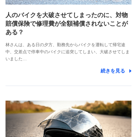
ビスに関してのお問い合わせ情報
各種お問い合わせに対応するため
人のバイクを大破させてしまったのに、対物
当社のサービスに関する情報提供や、皆様に有用なお知らせ
賠償保険で修理費が全額補償されないことが
をお送りするため
アンケートの送付のため
ある？
当社のサービスや媒体の運営改善に必要なデータを解析し、
分析するため
林さんは、ある日の夕方、勤務先からバイクを運転して帰宅途
当社の対応品質向上やお問い合わせ内容の正確な把握のため
中、交差点で停車中のバイクに追突してしまい、大破させてしま
個人情報保護管理者の職名、連絡先
いました…
株式会社ドコモ・インシュアランス 営業部長
続きを見る
〒103-0013 東京都中央区日本橋人形町2-14-10 アー
バンネット日本橋ビル 3F
株式会社ドコモ・インシュアランス
個人情報の第三者提供について
当社ではご本人の同意がある場合または法令に基づく場
合を除き、第三者に提供いたしません。
業務の委託