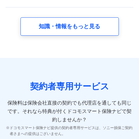
れます。
【共同して利用する者の範囲】
当社
知識・情報をもっと見る
株式会社NTTドコモ
【利用する者の利用目的】
当社又は株式会社NTTドコモが提供する保険関連サービスに
おけるユーザ登録受付および管理のため
当社又は株式会社NTTドコモと取引のあるもしくは委託を受
けている保険会社・提携会社の保険その他に関する情報を提
供するため、また維持管理等の委託業務遂行のため、またそ
れらに付帯、関連する当社、株式会社NTTドコモおよび提携
契約者専用サービス
会社のサービスを案内、提供するため
（各サービスで取得したサービス利用履歴、ウェブサイトの
閲覧履歴、購買履歴、ご契約内容等のパーソナルデータを分
保険料は保険会社直接の契約でも代理店を通しても同じ
析して、お客さまの趣味・嗜好・傾向に応じたサービス・商
です。
それなら特典が付くドコモスマート保険ナビで契
品等に関するご提案や広告の配信等を行うことがありま
す。）
約しませんか？
各種セミナーの開催のため
ドコモスマート保険ナビ提供の契約者専用サービスは、ソニー損保ご契約
コンサルティングサービスの実施のため
者さまへの提供はございません。
アンケートやキャンペーン等の実施のため