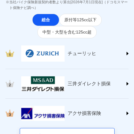
ジェイアイ傷害火災保険株式会社
当社バイク保険新規契約者数より算出[2026年7月1日現在]（ドコモスマー
(https://www.jihoken.co.jp/)
ト保険ナビ調べ）
ソニー損害保険株式会社
総合
原付等125cc以下
(https://www.sonysonpo.co.jp/)
損害保険ジャパン株式会社 (https://www.sompo-
中型・大型を含む125cc超
japan.co.jp/)
ＳＯＭＰＯダイレクト損害保険株式会社
(https://www.sompo-direct.co.jp/)
チューリッヒ保険会社 (https://www.zurich.co.jp/)
チューリッヒ
東京海上日動火災保険株式会社
(https://www.tokiomarine-nichido.co.jp/)
日新火災海上保険株式会社
(https://www.nisshinfire.co.jp/)
三井ダイレクト損保
ペット＆ファミリー損害保険株式会社
(https://www.petfamilyins.co.jp/)
三井住友海上火災保険株式会社 (https://www.ms-
ins.com/)
三井ダイレクト損害保険株式会社
アクサ損害保険
(https://www.mitsui-direct.co.jp/)
■生命保険