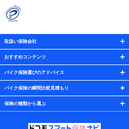
険契約者及び被保険者の氏名、住所、生年月日、性別、保険
契約者と被保険者の関係、保険加入の目的、保険商品の内
容、保険料、保険料のお支払方法、車のメーカーや走行距離
などの情報、建物の構造や築年数などの情報、ペットの種類
や年齢などの情報などが含まれます。
提供当事者から受領当事者が個人データを取得する方法
電子的・電磁的方法等
取扱い保険会社
【共同して利用する者の範囲】
当社
おすすめコンテンツ
株式会社NTTドコモ・フィナンシャルグループ
【利用目的】
バイク保険選びのアドバイス
当社または株式会社NTTドコモ・フィナンシャルグループが
バイク保険の瞬間比較見積もり
提供する保険関連サービスにおけるユーザー登録受付および
管理のため
当社または株式会社NTTドコモ・フィナンシャルグループと
保険の種類から選ぶ
取引のあるもしくは委託を受けている保険会社・提携会社の
保険その他に関する情報を提供するため、また維持管理等の
委託業務遂行のため、またそれらに付帯、関連する当社また
は株式会社NTTドコモ・フィナンシャルグループおよび提携
会社のサービスを案内、提供するため