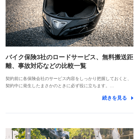
当社は利用目的の達成に必要な範囲内において個人情報
の取り扱いの全部または一部を委託する場合がありま
す。
個人データの共同利用
当社は株式会社NTTドコモとの間で、以下のとおり個
人データを共同利用します。
バイク保険3社のロードサービス、無料搬送距
【共同して利用される利用データの項目】
離、事故対応などの比較一覧
当社又は株式会社NTTドコモがサービス提供等を通じて
契約前に各保険会社のサービス内容をしっかり把握しておくと、
取得した、以下の情報などの個人データ
契約中に発生したまさかのときに必ず役に立ちます。…
基本情報
続きを見る
氏名、電話番号、メールアドレス、お客さまの識別子、属
性、連絡先、dポイントサービスのご利用に関する情報。例
として、dポイントカード番号、性別、年齢、家族構成、住
所、dポイント残高、dポイント利用履歴などが含まれます。
利用情報
当社又は株式会社NTTドコモが提供する各種サービスなどの
ご契約・ご利用などに関する情報。例として、当社又は株式