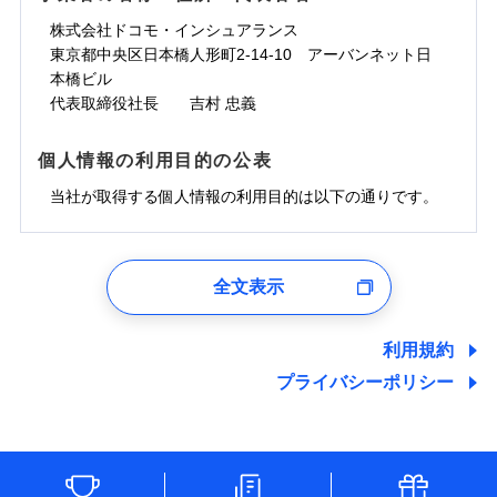
株式会社ドコモ・インシュアランス
東京都中央区日本橋人形町2-14-10 アーバンネット日
本橋ビル
代表取締役社長 吉村 忠義
個人情報の利用目的の公表
当社が取得する個人情報の利用目的は以下の通りです。
1.見積請求受付時、資料請求受付時、ユーザー登録受
付時
全文表示
ユーザー登録受付および、管理のため
郵便、電話、およびＥメール等により、当社と取引のあるも
しくは委託を受けている保険会社・提携会社の保険その他に
利用規約
関する情報を提供し、金融商品等の契約を勧奨するため、ま
プライバシーポリシー
た維持管理等の委託業務遂行のため、またそれらに付帯、関
連する当社および提携会社のサービスを案内、提供するため
（なお、当社は複数の保険会社と取引があり、取得した個人
情報を取引のある他の保険会社の商品・サービスをご提案す
るために利用させていただくことがあります。）
各種セミナーの開催のため