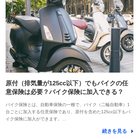
会社NTTドコモが提供する各種サービスのご契約状態・ご利
用履歴インターネット利用時の行動に関する情報、アプリケ
ーション利用時の行動に関する情報、購入されたサービスや
商品の名称・購入場所・決済に関する情報、アンケートの回
答に関する情報などが含まれます。
保険関連サービス情報
当社又は株式会社NTTドコモが提供する保険関連サービスに
関して取得し、又は保有する情報。例として、見積請求受付
時、資料請求受付時又はユーザー登録受付時に提供いただい
た情報（氏名、住所、生年月日、性別、保険契約者と被保険
者の関係、保険加入の目的、保険商品の内容、保険料、保険
料のお支払方法、車のメーカーや走行距離などの情報、建物
の構造や築年数などの情報、ペットの種類や年齢など）及び
お客様との応対記録 （お客様に提示した比較見積の試算結
原付（排気量が125cc以下）でもバイクの任
果情報、メールマガジンを提供した際のメール内容や送信履
歴の情報及び保険の更改案内等を提供した際のメール内容や
意保険は必要？バイク保険に加入できる？
送信履歴などの情報）が含まれます。
保険契約情報
バイク保険とは、自動車保険の一種で、バイク（二輪自動車）1
当社又は株式会社NTTドコモが取得し、又は保有する保険契
台ごとに加入する任意保険であり、原付を含めた125cc以下もバ
約に関する情報。例として、保険契約者及び被保険者の氏
名、住所、生年月日、性別、保険契約者と被保険者の関係、
イク保険に加入ができます。…
保険加入の目的、保険商品の内容、保険料、保険料のお支払
方法、車のメーカーや走行距離などの情報、建物の構造や築
続きを見る
年数などの情報、ペットの種類や年齢などの情報などが含ま