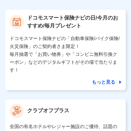
上記に係る案内・手続き・管理等付帯業務を行うため
【当該個人データの管理について責任を有する者の名
ドコモスマート保険ナビの日/今月のお
称・住所・代表者名】
すすめ/毎月プレゼント
当該個人データを取り扱う各共同利用者（詳細は次のと
おり）
ドコモスマート保険ナビの「自動車保険/バイク保険/
東京都千代田区永田町2丁目11番1号 山王パークタワー
火災保険」のご契約者さま限定！
株式会社NTTドコモ 代表取締役社長 前田 義晃
毎月抽選で「お買い物券」や「コンビニ無料引換ク
ーポン」などのデジタルギフトがその場で当たりま
東京都中央区日本橋人形町2-14-10 アーバンネット日
本橋ビル 3F
す！
株式会社ドコモ・インシュアランス 代表取締役社
長 吉村 忠義
もっと見る
※ 当社および株式会社NTTドコモは、お客さまの情報
を利用させていただくにあたっては、「NTTドコモ パー
ソナルデータ憲章」に定める行動原則を順守します 。
クラブオフプラス
※ パーソナルデータダッシュボードの「第三者提供の
管理」の設定状態にかかわらず、共同利用する場合があ
ります。
全国の有名ホテルやレジャー施設のご優待、話題の