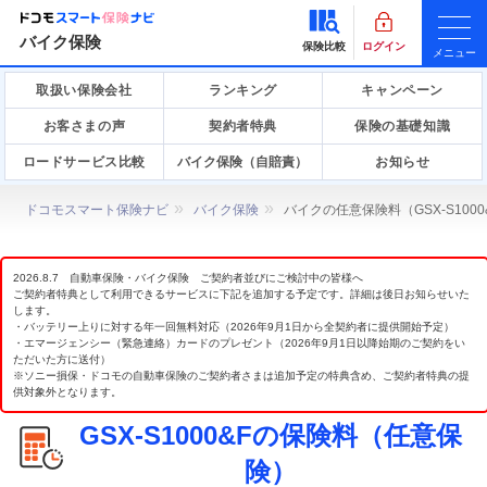
バイク保険
保険比較
ログイン
メニュー
取扱い保険会社
ランキング
キャンペーン
お客さまの声
契約者特典
保険の基礎知識
ロードサービス比較
バイク保険（自賠責）
お知らせ
ドコモスマート保険ナビ
バイク保険
バイクの任意保険料（GSX-S100
2026.8.7 自動車保険・バイク保険 ご契約者並びにご検討中の皆様へ
ご契約者特典として利用できるサービスに下記を追加する予定です。詳細は後日お知らせいた
します。
・バッテリー上りに対する年一回無料対応（2026年9月1日から全契約者に提供開始予定）
・エマージェンシー（緊急連絡）カードのプレゼント（2026年9月1日以降始期のご契約をい
ただいた方に送付）
※ソニー損保・ドコモの自動車保険のご契約者さまは追加予定の特典含め、ご契約者特典の提
供対象外となります。
GSX-S1000&Fの保険料（任意保
険）