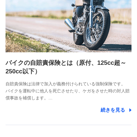
（https://www.nanairolife.co.jp/）
日本生命保険相互会社
（https://www.nissay.co.jp）
はなさく生命保険株式会社
（https://www.life8739.co.jp/）
マニュライフ生命保険株式会社
（https://www.manulife.co.jp/）
三井住友海上あいおい生命保険株式会社
（https://www.msa-life.co.jp/）
バイクの自賠責保険とは（原付、125cc超～
メットライフ生命株式会社
(https://www.metlife.co.jp/)
250cc以下）
メディケア生命保険株式会社
（https://www.medicarelife.com/）
自賠責保険は法律で加入が義務付けられている強制保険です。
バイクを運転中に他人を死亡させたり、ケガをさせた時の対人賠
■少額短期保険
償事故を補償します。…
株式会社アシロ少額短期保険
(https://kailash.co.jp/)
続きを見る
SBIいきいき少額短期保険会社 (https://www.i-
sedai.com/)
SBIペット少額短期保険株式会社
(https://www.sbipet-ssi.co.jp/)