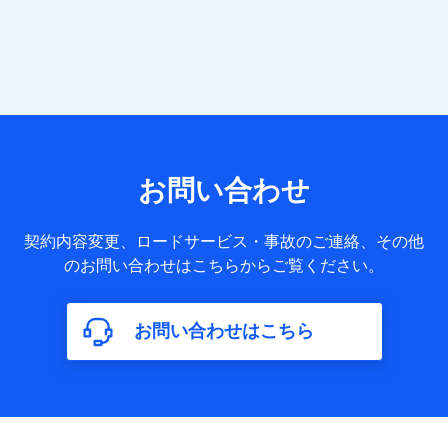
当社または株式会社NTTドコモ・フィナンシャルグループが
提供する各種サービスなどのご契約・ご利用などに関する情
報。例として、当社または株式会社NTTドコモ・フィナンシ
ャルグループが提供する各種サービスのご契約状態・ご利用
履歴インターネット利用時の行動に関する情報、アプリケー
ション利用時の行動に関する情報、購入されたサービスや商
品の名称・購入場所・決済に関する情報、アンケートの回答
に関する情報などが含まれます。
保険関連サービス情報
当社または株式会社NTTドコモ・フィナンシャルグループが
お問い合わせ
提供する保険関連サービスに関して取得し、又は保有する情
報。例として、見積請求受付時、資料請求受付時又はユーザ
ー登録受付時に提供いただいた情報（氏名、住所、生年月
契約内容変更、ロードサービス・事故のご連絡、その他
日、性別、保険契約者と被保険者の関係、保険加入の目的、
のお問い合わせはこちらからご覧ください。
保険商品の内容、保険料、保険料のお支払方法、車のメーカ
ーや走行距離などの情報、建物の構造や築年数などの情報、
ペットの種類や年齢など）及びお客様との応対記録（お客様
に提示した比較見積の試算結果情報、メールマガジンを提供
お問い合わせはこちら
した際のメール内容や送信履歴の情報及び保険の更改案内等
を提供した際のメール内容や送信履歴などの情報）が含まれ
ます。
保険契約情報
当社または株式会社NTTドコモ・フィナンシャルグループが
取得し、又は保有する保険契約に関する情報。例として、保