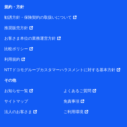
長 吉村 忠義
規約・方針
また当社は、オンライン面談による保険のご相談にあた
勧誘方針・保険契約の取扱いについて
って、以下の提携代理店とお客様の個人データを共同利
用することがあります。
推奨販売方針
1. 共同利用する個人データの項目
お客さま本位の業務運営方針
比較ポリシー
氏名、生年月日、住所、メールアドレス、電話番号、個人の
属性に関する情報、資料請求の情報（有無を含みます。）、
利用規約
相談予約に関する情報等
保険契約者および被保険者の氏名・住所・生年月日・性別・
NTTドコモグループカスタマーハラスメントに対する基本方針
保険契約者と被保険者との関係等
お客さまが当該サービスに派生してお申込みされた、当社取
その他
扱とならない保険契約の内容等
その他、当社が保険関連サービスの提供に付随して取得した
お知らせ一覧
よくあるご質問
情報
サイトマップ
免責事項
2. 共同利用者の範囲
法人のお客さま
ご利用環境
当社（https://www.docomo-insurance.co.jp/）
ブロードマインド株式会社（https://www.b-minded.com/）
3. 共同利用における個人データの利用目的