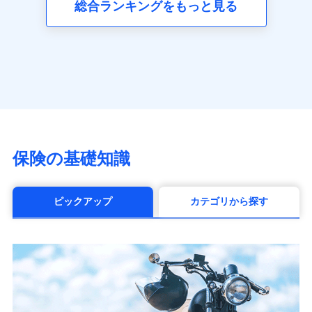
総合ランキングをもっと見る
アクサ生命保険株式会社
（https://www.axa.co.jp/）
SBI生命保険株式会社（https://www.sbilife.co.jp/）
FWD生命保険株式会社
（https://www.fwdlife.co.jp/）
ソニー生命保険株式会社
（https://www.sonylife.co.jp）
SOMPOひまわり生命保険株式会社
（https://www.himawari-life.co.jp/）
第一ネオ生命保険株式会社
保険の基礎知識
（https://neofirst.co.jp/）
大樹生命保険株式会社（https://www.taiju-
life.co.jp）
ピックアップ
カテゴリから探す
太陽生命保険株式会社（https://www.taiyo-
seimei.co.jp）
チューリッヒ生命保険株式会社
（https://www.zurichlife.co.jp/）
東京海上日動あんしん生命保険株式会社
（https://www.tmn-anshin.co.jp/）
なないろ生命保険株式会社