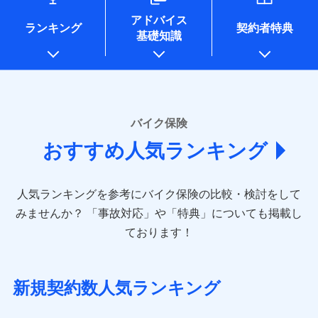
コンサルティングサービスの実施のため
アドバイス
アンケートやキャンペーン等の実施のため
ランキング
契約者特典
基礎知識
上記に係る案内・手続き・管理等付帯業務を行うため
* 当社が委託を受けている保険会社の情報は、保険会社
のホームページに掲載しておりますので、ご確認くださ
い。
■損害保険
バイク保険
あいおいニッセイ同和損害保険株式会社
おすすめ人気ランキング
(https://www.aioinissaydowa.co.jp/)
アクサ損害保険株式会社 (https://www.axa-
direct.co.jp/)
人気ランキングを参考にバイク保険の比較・検討をして
アニコム損害保険株式会社 (https://www.anicom-
sompo.co.jp/)
みませんか？
「事故対応」や「特典」についても掲載し
東京海上ダイレクト損害保険株式会社
ております！
(https://www.e-design.net/)
AIG損害保険株式会社
(https://www.aig.co.jp/sonpo)
新規契約数人気ランキング
ＳＢＩ損害保険株式会社
(https://www.sbisonpo.co.jp/)