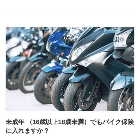
情報を取引のある他の保険会社の商品・サービスをご提案す
るために利用させていただくことがあります。）
上記に係る連絡・手続き・管理等付帯業務を行うため
3.セミナー募集サイトから取得した個人情報
各種セミナーの案内、開催のため
上記に係る連絡・手続き・管理等付帯業務を行うため
4.家族・友達紹介にて取得した個人情報
被紹介者への連絡、及び当社と取引のあるもしくは委託を受
けている保険会社・提携会社の保険その他に関する情報を提
供し、金融商品等の契約を勧奨するため
アンケートやキャンペーン等の実施のため
上記に係る連絡・手続き・管理等付帯業務を行うため
5.通話録音にて取得する情報
電話対応の品質向上およびお問合せ内容の正確な把握のため
未成年 （16歳以上18歳未満）でもバイク保険
に入れますか？
6.採用応募者の個人情報