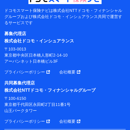
（各サービスで取得したサービス利用履歴、ウェブサイトの
閲覧履歴、購買履歴、ご契約内容等のパーソナルデータを分
ドコモスマート保険ナビは
株式会社NTTドコモ・フィナンシャル
析して、お客さまの趣味・嗜好・傾向に応じたサービス・商
グループおよび
株式会社ドコモ・インシュアランス共同で
運営す
品等に関するご提案や広告の配信等を行うことがありま
るサービスです
す。）
各種セミナーの開催のため
募集代理店
コンサルティングサービスの実施のため
株式会社ドコモ・インシュアランス
アンケートやキャンペーン等の実施のため
上記に係る案内・手続き・管理等付帯業務を行うため
〒103-0013
東京都中央区日本橋人形町2-14-10
【当該個人データの管理について責任を有する者の名
アーバンネット日本橋ビル3F
称・住所・代表者名】
プライバシーポリシー
会社概要
当該個人データを取り扱う各共同利用者（詳細は次のと
おり）
共同募集代理店
東京都千代田区永田町2丁目11番1号 山王パークタワー
株式会社NTTドコモ・フィナンシャルグループ
株式会社NTTドコモ・フィナンシャルグループ 代表取
〒100-6150
締役社長 廣井 孝史
東京都千代田区永田町2丁目11番1号
山王パークタワー
東京都中央区日本橋人形町2-14-10 アーバンネット日
本橋ビル 3F
プライバシーポリシー
会社概要
株式会社ドコモ・インシュアランス 代表取締役社