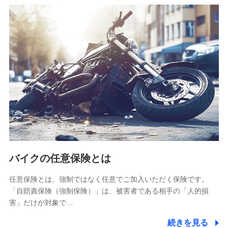
SBIリスタ少額短期保険会社
(https://www.jishin.co.jp/)
スマートプラス少額短期保険株式会社
（https://www.smartplus-insurance.com/）
チューリッヒ少額短期保険株式会社
(https://www.zurichssi.co.jp/)
Tokio Marine X少額短期保険株式会社
(https://www.tokiomarine-x.co.jp/)
ペットメディカルサポート株式会社
(https://pshoken.co.jp/)
リトルファミリー少額短期保険株式会社
(https://www.littlefamily-ssi.com/)
バイクの任意保険とは
2.共同募集を行う代理店から受領する個人情報
郵便、電話、およびＥメール等により、当社と取引のあるも
任意保険とは、強制ではなく任意でご加入いただく保険です。
しくは委託を受けている保険会社・提携会社の保険その他に
「自賠責保険（強制保険）」は、被害者である相手の「人的損
関する情報を提供し、金融商品等の契約を勧奨するため、ま
害」だけが対象で…
た維持管理等の委託業務遂行のため、またそれらに付帯、関
連する当社および提携会社のサービスを案内、提供するため
続きを見る
（なお、当社は複数の保険会社と取引があり、取得した個人