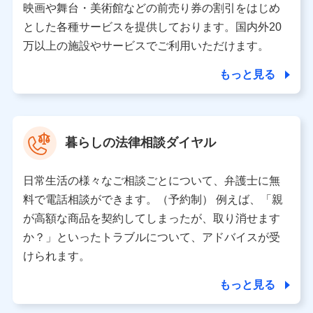
※ dポイントクラブ会員ではないお客さま（2019年12
映画や舞台・美術館などの前売り券の割引をはじめ
月11日以降、一度もdポイントクラブ会員であったこと
とした各種サービスを提供しております。国内外20
がないお客さまに限る）に関する、2019年12月10日以
万以上の施設やサービスでご利用いただけます。
前に取得した個人データは、こちら の利用目的の範囲内
に限って共同利用します。
もっと見る
当社は株式会社NTTドコモ・フィナンシャルグループ
との間で、以下のとおり個人データを共同利用しま
す。
暮らしの法律相談ダイヤル
【共同して利用される利用データの項目】
当社または株式会社NTTドコモ・フィナンシャルグルー
日常生活の様々なご相談ごとについて、弁護士に無
プがサービス提供等を通じて取得した、以下の情報など
料で電話相談ができます。（予約制） 例えば、「親
の個人データ
が高額な商品を契約してしまったが、取り消せます
基本情報
か？」といったトラブルについて、アドバイスが受
氏名、電話番号、メールアドレス、お客さまの識別子、属
けられます。
性、連絡先、dポイントサービスのご利用に関する情報。例
として、dポイントカード番号、性別、年齢、家族構成、住
もっと見る
所、dポイント残高、dポイント利用履歴などが含まれます。
利用情報