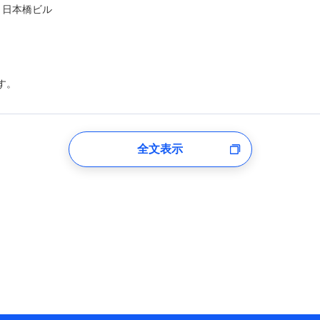
ト日本橋ビル
す。
登録受付時
全文表示
のあるもしくは委託を受けている保険会社・提携会社の保険その他に関
れらに付帯、関連する当社および提携会社のサービスを案内、提供する
した個人情報を取引のある他の保険会社の商品・サービスをご提案する
め
険会社のホームページに掲載しておりますので、ご確認ください。
aioinissaydowa.co.jp/)
co.jp/)