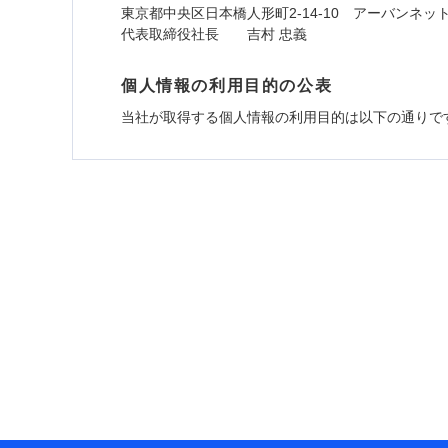
東京都中央区日本橋人形町2-14-10 アーバンネッ
代表取締役社長 吉村 忠義
個人情報の利用目的の公表
当社が取得する個人情報の利用目的は以下の通りで
1.見積請求受付時、資料請求受付時、ユーザー
ユーザー登録受付および、管理のため
郵便、電話、およびＥメール等により、当社と取引
め、また維持管理等の委託業務遂行のため、またそ
（なお、当社は複数の保険会社と取引があり、取得
各種セミナーの開催のため
コンサルティングサービスの実施のため
アンケートやキャンペーン等の実施のため
上記に係る案内・手続き・管理等付帯業務を行うた
* 当社が委託を受けている保険会社の情報は、保
■損害保険
あいおいニッセイ同和損害保険株式会社 (https://www.
アクサ損害保険株式会社 (https://www.axa-direct.