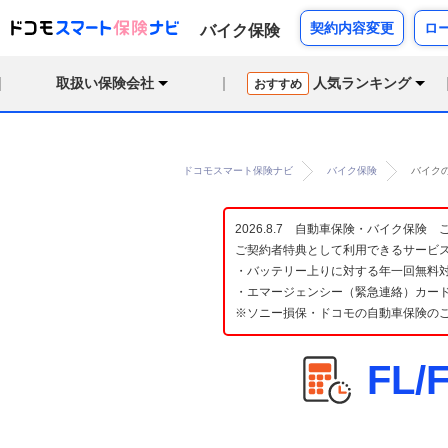
契約内容変更
ロ
バイク保険
取扱い保険会社
人気ランキング
おすすめ
ドコモスマート保険ナビ
バイク保険
バイクの
2026.8.7 自動車保険・バイク保
ご契約者特典として利用できるサービ
・バッテリー上りに対する年一回無料対
・エマージェンシー（緊急連絡）カード
※ソニー損保・ドコモの自動車保険の
FL