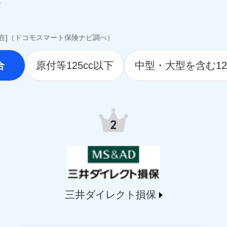
awari-life.co.jp/）
jp/）
o.jp）
i.co.jp）
現在]（ドコモスマート保険ナビ調べ）
hlife.co.jp/）
.tmn-anshin.co.jp/）
合
原付等125cc以下
中型・大型を含む12
ife.co.jp/）
.jp）
9.co.jp/）
life.co.jp/）
.msa-life.co.jp/）
o.jp/)
arelife.com/）
jp/)
ai.com/)
t-ssi.co.jp/)
三井ダイレクト損保
o.jp/)
martplus-insurance.com/）
ichssi.co.jp/)