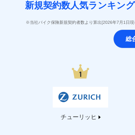
SOMPOひまわり生命保険株式会社（https://www.him
新規契約数人気ランキング
第一ネオ生命保険株式会社（https://neofirst.co.
大樹生命保険株式会社（https://www.taiju-life.c
太陽生命保険株式会社（https://www.taiyo-seime
当社バイク保険新規契約者数より算出[2026年7月1日
チューリッヒ生命保険株式会社（https://www.zuric
東京海上日動あんしん生命保険株式会社（https://www
総
なないろ生命保険株式会社（https://www.nanairol
日本生命保険相互会社（https://www.nissay.co
はなさく生命保険株式会社（https://www.life873
マニュライフ生命保険株式会社（https://www.manu
三井住友海上あいおい生命保険株式会社（https://www
メットライフ生命株式会社(https://www.metlife.c
メディケア生命保険株式会社（https://www.medic
■少額短期保険
株式会社アシロ少額短期保険 (https://kailash.co.
SBIいきいき少額短期保険会社 (https://www.i-sed
SBIペット少額短期保険株式会社 (https://www.sbipe
チューリッヒ
SBIリスタ少額短期保険会社 (https://www.jishin.c
スマートプラス少額短期保険株式会社（https://www.s
チューリッヒ少額短期保険株式会社(https://www.zur