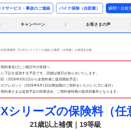
ードサービス・事故のご連絡
バイク保険（自賠責）
瞬間！比較
キャンペーン
お客さまの声
任意保険料（FL/FXシリーズ｜21歳以上補償｜19等級）の相場を比較
険 ご契約者並びにご検討中の皆様へ
スに下記を追加する予定です。詳細は後日お知らせいたします。
応（2026年9月1日から全契約者に提供開始予定）
のプレゼント（2026年9月1日以降始期のご契約をいただいた方に送付）
ご契約者さまは追加予定の特典含め、ご契約者特典の提供対象外となります。
/FXシリーズの保険料（
21歳以上補償｜19等級