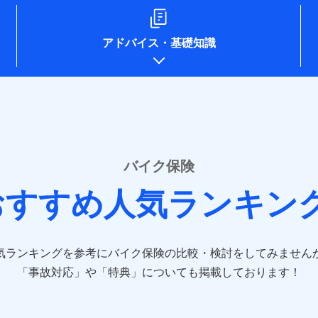
ompo.co.jp/)
e-design.net/)
npo)
アドバイス
・
基礎知識
o.jp/)
ken.co.jp/)
.co.jp/)
pan.co.jp/)
sompo-direct.co.jp/)
/)
rine-nichido.co.jp/)
e.co.jp/)
バイク保険
tfamilyins.co.jp/)
おすすめ人気ランキン
ns.com/)
-direct.co.jp/)
気ランキングを参考にバイク保険の比較・検討をしてみません
jp/）
jp/）
「事故対応」や「特典」についても掲載しております！
.jp/）
co.jp）