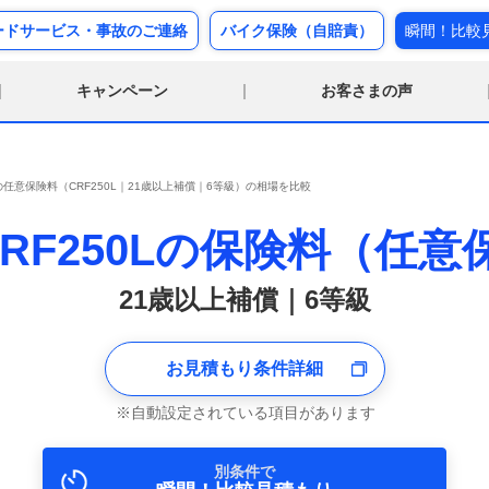
ードサービス・事故のご連絡
バイク保険（自賠責）
瞬間！比較
キャンペーン
お客さまの声
任意保険料（CRF250L｜21歳以上補償｜6等級）の相場を比較
CRF250Lの保険料（任意
21歳以上補償｜6等級
お見積もり条件詳細
自動設定されている項目があります
別条件で