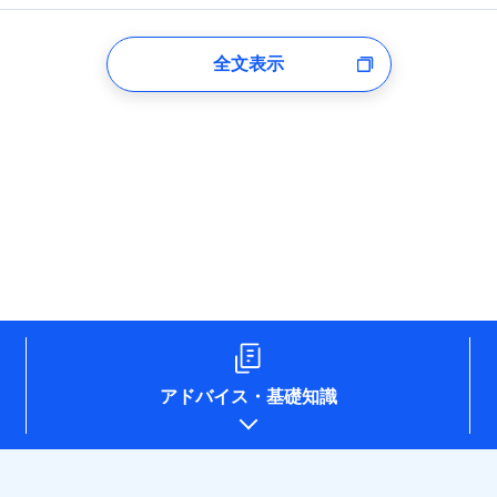
登録受付時
全文表示
のあるもしくは委託を受けている保険会社・提携会社の保険その他に関
れらに付帯、関連する当社および提携会社のサービスを案内、提供する
した個人情報を取引のある他の保険会社の商品・サービスをご提案する
め
険会社のホームページに掲載しておりますので、ご確認ください。
aioinissaydowa.co.jp/)
co.jp/)
ompo.co.jp/)
e-design.net/)
npo)
アドバイス
・
基礎知識
o.jp/)
ken.co.jp/)
.co.jp/)
pan.co.jp/)