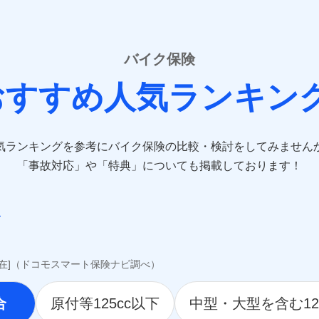
sompo-direct.co.jp/)
/)
rine-nichido.co.jp/)
e.co.jp/)
バイク保険
tfamilyins.co.jp/)
おすすめ人気ランキン
ns.com/)
-direct.co.jp/)
気ランキングを参考にバイク保険の比較・検討をしてみません
jp/）
jp/）
「事故対応」や「特典」についても掲載しております！
.jp/）
co.jp）
awari-life.co.jp/）
jp/）
o.jp）
i.co.jp）
現在]（ドコモスマート保険ナビ調べ）
hlife.co.jp/）
.tmn-anshin.co.jp/）
合
原付等125cc以下
中型・大型を含む12
ife.co.jp/）