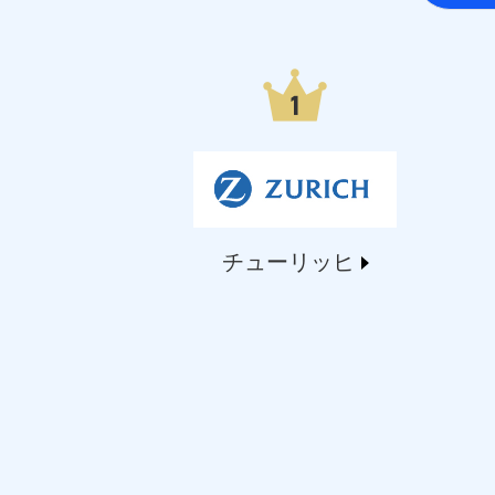
日本生命保険相互会社（https://www.nissay.co
はなさく生命保険株式会社（https://www.life873
マニュライフ生命保険株式会社（https://www.manu
三井住友海上あいおい生命保険株式会社（https://www
メットライフ生命株式会社(https://www.metlife.c
メディケア生命保険株式会社（https://www.medic
■少額短期保険
株式会社アシロ少額短期保険 (https://kailash.co.
SBIいきいき少額短期保険会社 (https://www.i-sed
SBIペット少額短期保険株式会社 (https://www.sbipe
チューリッヒ
SBIリスタ少額短期保険会社 (https://www.jishin.c
スマートプラス少額短期保険株式会社（https://www.s
チューリッヒ少額短期保険株式会社(https://www.zur
Tokio Marine X少額短期保険株式会社(https://www.t
ペットメディカルサポート株式会社 (https://pshok
リトルファミリー少額短期保険株式会社 (https://www.l
2.共同募集を行う代理店から受領する個人情報
郵便、電話、およびＥメール等により、当社と取引