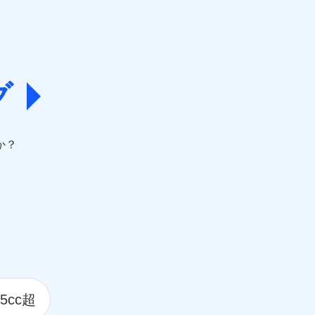
グ
か？
5cc超