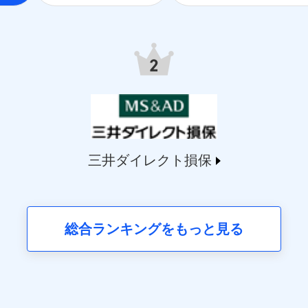
.jp）
9.co.jp/）
life.co.jp/）
.msa-life.co.jp/）
o.jp/)
arelife.com/）
jp/)
ai.com/)
t-ssi.co.jp/)
三井ダイレクト損保
o.jp/)
martplus-insurance.com/）
ichssi.co.jp/)
okiomarine-x.co.jp/)
総合ランキングをもっと見る
en.co.jp/)
ittlefamily-ssi.com/)
のあるもしくは委託を受けている保険会社・提携会社の保険その他に関