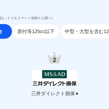
awari-life.co.jp/）
jp/）
o.jp）
i.co.jp）
現在]（ドコモスマート保険ナビ調べ）
hlife.co.jp/）
.tmn-anshin.co.jp/）
合
原付等125cc以下
中型・大型を含む12
ife.co.jp/）
.jp）
9.co.jp/）
life.co.jp/）
.msa-life.co.jp/）
o.jp/)
arelife.com/）
jp/)
ai.com/)
t-ssi.co.jp/)
三井ダイレクト損保
o.jp/)
martplus-insurance.com/）
ichssi.co.jp/)