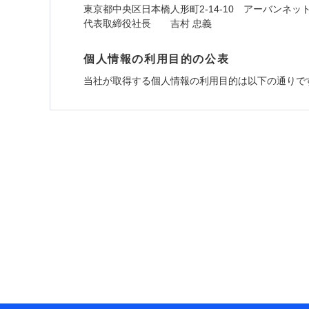
東京都中央区日本橋人形町2-14-10 アーバンネッ
代表取締役社長 吉村 忠義
個人情報の利用目的の公表
当社が取得する個人情報の利用目的は以下の通りで
1.見積請求受付時、資料請求受付時、ユーザー
ユーザー登録受付および、管理のため
郵便、電話、およびＥメール等により、当社と取引
め、また維持管理等の委託業務遂行のため、またそ
（なお、当社は複数の保険会社と取引があり、取得
各種セミナーの開催のため
コンサルティングサービスの実施のため
アンケートやキャンペーン等の実施のため
上記に係る案内・手続き・管理等付帯業務を行うた
* 当社が委託を受けている保険会社の情報は、保
■損害保険
あいおいニッセイ同和損害保険株式会社 (https://www.
アクサ損害保険株式会社 (https://www.axa-direct.