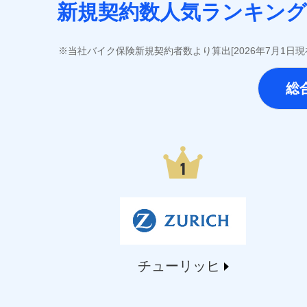
SOMPOひまわり生命保険株式会社（https://www.him
新規契約数人気ランキング
第一ネオ生命保険株式会社（https://neofirst.co.
大樹生命保険株式会社（https://www.taiju-life.c
太陽生命保険株式会社（https://www.taiyo-seime
当社バイク保険新規契約者数より算出[2026年7月1日
チューリッヒ生命保険株式会社（https://www.zuric
東京海上日動あんしん生命保険株式会社（https://www
総
なないろ生命保険株式会社（https://www.nanairol
日本生命保険相互会社（https://www.nissay.co
はなさく生命保険株式会社（https://www.life873
マニュライフ生命保険株式会社（https://www.manu
三井住友海上あいおい生命保険株式会社（https://www
メットライフ生命株式会社(https://www.metlife.c
メディケア生命保険株式会社（https://www.medic
■少額短期保険
株式会社アシロ少額短期保険 (https://kailash.co.
SBIいきいき少額短期保険会社 (https://www.i-sed
SBIペット少額短期保険株式会社 (https://www.sbipe
チューリッヒ
SBIリスタ少額短期保険会社 (https://www.jishin.c
スマートプラス少額短期保険株式会社（https://www.s
チューリッヒ少額短期保険株式会社(https://www.zur