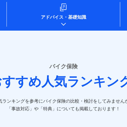
ompo.co.jp/)
e-design.net/)
npo)
アドバイス
・
基礎知識
o.jp/)
ken.co.jp/)
.co.jp/)
pan.co.jp/)
sompo-direct.co.jp/)
/)
rine-nichido.co.jp/)
e.co.jp/)
バイク保険
tfamilyins.co.jp/)
おすすめ人気ランキン
ns.com/)
-direct.co.jp/)
気ランキングを参考にバイク保険の比較・検討をしてみません
jp/）
jp/）
「事故対応」や「特典」についても掲載しております！
.jp/）
co.jp）