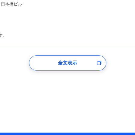
ト日本橋ビル
す。
登録受付時
全文表示
のあるもしくは委託を受けている保険会社・提携会社の保険その他に関
れらに付帯、関連する当社および提携会社のサービスを案内、提供する
した個人情報を取引のある他の保険会社の商品・サービスをご提案する
め
険会社のホームページに掲載しておりますので、ご確認ください。
aioinissaydowa.co.jp/)
co.jp/)