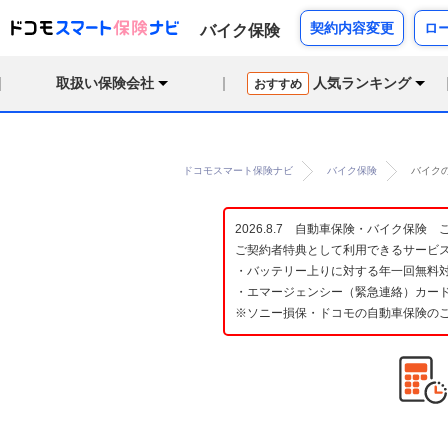
契約内容変更
ロ
バイク保険
取扱い保険会社
人気ランキング
おすすめ
ドコモスマート保険ナビ
バイク保険
バイク
2026.8.7 自動車保険・バイク保
ご契約者特典として利用できるサービ
・バッテリー上りに対する年一回無料対
・エマージェンシー（緊急連絡）カード
※ソニー損保・ドコモの自動車保険の