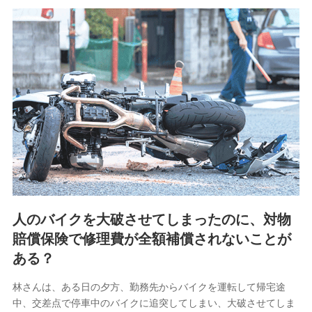
取引先としての選定業務、営業情報の提供業務、契約締結手
続き業務、取引管理業務、およびこれらに準ずる業務の遂行
のため
9.お問い合わせ情報
各種お問い合わせに対応するため
10.受託業務の 個人情報
受託業務の遂行およびこれらに準ずる業務の遂行のため
11.マイカー通勤管理クラウド並びに法人向けASPサー
ビスに関してのお問い合わせ情報
各種お問い合わせに対応するため
人のバイクを大破させてしまったのに、対物
当社のサービスに関する情報提供や、皆様に有用なお知らせ
賠償保険で修理費が全額補償されないことが
をお送りするため
アンケートの送付のため
ある？
当社のサービスや媒体の運営改善に必要なデータを解析し、
分析するため
林さんは、ある日の夕方、勤務先からバイクを運転して帰宅途
当社の対応品質向上やお問い合わせ内容の正確な把握のため
中、交差点で停車中のバイクに追突してしまい、大破させてしま
個人情報保護管理者の職名、連絡先