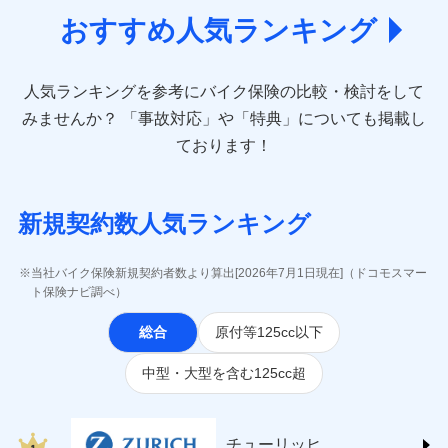
あいおいニッセイ同和損害保険株式会社
おすすめ人気ランキング
(https://www.aioinissaydowa.co.jp/)
アクサ損害保険株式会社 (https://www.axa-
direct.co.jp/)
人気ランキングを参考にバイク保険の比較・検討をして
アニコム損害保険株式会社 (https://www.anicom-
sompo.co.jp/)
みませんか？
「事故対応」や「特典」についても掲載し
東京海上ダイレクト損害保険株式会社
ております！
(https://www.e-design.net/)
AIG損害保険株式会社
(https://www.aig.co.jp/sonpo)
新規契約数人気ランキング
ＳＢＩ損害保険株式会社
(https://www.sbisonpo.co.jp/)
ジェイアイ傷害火災保険株式会社
当社バイク保険新規契約者数より算出[2026年7月1日現在]（ドコモスマー
(https://www.jihoken.co.jp/)
ト保険ナビ調べ）
ソニー損害保険株式会社
総合
原付等125cc以下
(https://www.sonysonpo.co.jp/)
損害保険ジャパン株式会社 (https://www.sompo-
中型・大型を含む125cc超
japan.co.jp/)
ＳＯＭＰＯダイレクト損害保険株式会社
(https://www.sompo-direct.co.jp/)
チューリッヒ保険会社 (https://www.zurich.co.jp/)
チューリッヒ