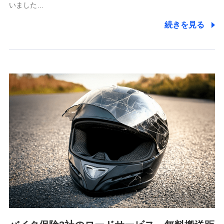
いました…
株式会社ドコモ・インシュアランス 営業部長
続きを見る
〒103-0013 東京都中央区日本橋人形町2-14-10 アー
バンネット日本橋ビル 3F
株式会社ドコモ・インシュアランス
個人情報の第三者提供について
当社ではご本人の同意がある場合または法令に基づく場
合を除き、第三者に提供いたしません。
業務の委託
当社は利用目的の達成に必要な範囲内において個人情報
の取り扱いの全部または一部を委託する場合がありま
す。
個人データの共同利用
当社は株式会社NTTドコモとの間で、以下のとおり個
人データを共同利用します。