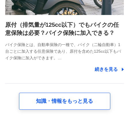
者の関係、保険加入の目的、保険商品の内容、保険料、保険
料のお支払方法、車のメーカーや走行距離などの情報、建物
の構造や築年数などの情報、ペットの種類や年齢など）及び
お客様との応対記録 （お客様に提示した比較見積の試算結
原付（排気量が125cc以下）でもバイクの任
果情報、メールマガジンを提供した際のメール内容や送信履
歴の情報及び保険の更改案内等を提供した際のメール内容や
意保険は必要？バイク保険に加入できる？
送信履歴などの情報）が含まれます。
保険契約情報
バイク保険とは、自動車保険の一種で、バイク（二輪自動車）1
当社又は株式会社NTTドコモが取得し、又は保有する保険契
台ごとに加入する任意保険であり、原付を含めた125cc以下もバ
約に関する情報。例として、保険契約者及び被保険者の氏
名、住所、生年月日、性別、保険契約者と被保険者の関係、
イク保険に加入ができます。…
保険加入の目的、保険商品の内容、保険料、保険料のお支払
方法、車のメーカーや走行距離などの情報、建物の構造や築
続きを見る
年数などの情報、ペットの種類や年齢などの情報などが含ま
れます。
【共同して利用する者の範囲】
当社
知識・情報をもっと見る
株式会社NTTドコモ
【利用する者の利用目的】
当社又は株式会社NTTドコモが提供する保険関連サービスに