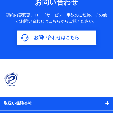
お問い合わせ
提供する保険関連サービスに関して取得し、又は保有する情
報。例として、見積請求受付時、資料請求受付時又はユーザ
ー登録受付時に提供いただいた情報（氏名、住所、生年月
契約内容変更、ロードサービス・事故のご連絡、その他
日、性別、保険契約者と被保険者の関係、保険加入の目的、
のお問い合わせはこちらからご覧ください。
保険商品の内容、保険料、保険料のお支払方法、車のメーカ
ーや走行距離などの情報、建物の構造や築年数などの情報、
ペットの種類や年齢など）及びお客様との応対記録（お客様
に提示した比較見積の試算結果情報、メールマガジンを提供
お問い合わせはこちら
した際のメール内容や送信履歴の情報及び保険の更改案内等
を提供した際のメール内容や送信履歴などの情報）が含まれ
ます。
保険契約情報
当社または株式会社NTTドコモ・フィナンシャルグループが
取得し、又は保有する保険契約に関する情報。例として、保
険契約者及び被保険者の氏名、住所、生年月日、性別、保険
契約者と被保険者の関係、保険加入の目的、保険商品の内
容、保険料、保険料のお支払方法、車のメーカーや走行距離
などの情報、建物の構造や築年数などの情報、ペットの種類
や年齢などの情報などが含まれます。
提供当事者から受領当事者が個人データを取得する方法
電子的・電磁的方法等
取扱い保険会社
【共同して利用する者の範囲】