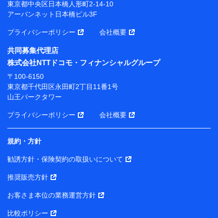
東京都中央区日本橋人形町2-14-10
【当該個人データの管理について責任を有する者の名
アーバンネット日本橋ビル3F
称・住所・代表者名】
プライバシーポリシー
会社概要
当該個人データを取り扱う各共同利用者（詳細は次のと
おり）
共同募集代理店
東京都千代田区永田町2丁目11番1号 山王パークタワー
株式会社NTTドコモ・フィナンシャルグループ
株式会社NTTドコモ・フィナンシャルグループ 代表取
〒100-6150
締役社長 廣井 孝史
東京都千代田区永田町2丁目11番1号
山王パークタワー
東京都中央区日本橋人形町2-14-10 アーバンネット日
本橋ビル 3F
プライバシーポリシー
会社概要
株式会社ドコモ・インシュアランス 代表取締役社
長 吉村 忠義
規約・方針
また当社は、オンライン面談による保険のご相談にあた
勧誘方針・保険契約の取扱いについて
って、以下の提携代理店とお客様の個人データを共同利
用することがあります。
推奨販売方針
1. 共同利用する個人データの項目
お客さま本位の業務運営方針
比較ポリシー
氏名、生年月日、住所、メールアドレス、電話番号、個人の