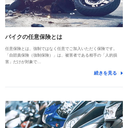
ペットメディカルサポート株式会社
(https://pshoken.co.jp/)
リトルファミリー少額短期保険株式会社
(https://www.littlefamily-ssi.com/)
バイクの任意保険とは
2.共同募集を行う代理店から受領する個人情報
郵便、電話、およびＥメール等により、当社と取引のあるも
任意保険とは、強制ではなく任意でご加入いただく保険です。
しくは委託を受けている保険会社・提携会社の保険その他に
「自賠責保険（強制保険）」は、被害者である相手の「人的損
関する情報を提供し、金融商品等の契約を勧奨するため、ま
害」だけが対象で…
た維持管理等の委託業務遂行のため、またそれらに付帯、関
連する当社および提携会社のサービスを案内、提供するため
続きを見る
（なお、当社は複数の保険会社と取引があり、取得した個人
情報を取引のある他の保険会社の商品・サービスをご提案す
るために利用させていただくことがあります。）
上記に係る連絡・手続き・管理等付帯業務を行うため
3.セミナー募集サイトから取得した個人情報
各種セミナーの案内、開催のため
上記に係る連絡・手続き・管理等付帯業務を行うため