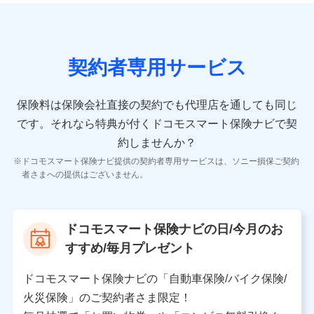
おけるユーザ登録受付および管理のため
当社又は株式会社NTTドコモと取引のあるもしくは委託を受
けている保険会社・提携会社の保険その他に関する情報を提
供するため、また維持管理等の委託業務遂行のため、またそ
れらに付帯、関連する当社、株式会社NTTドコモおよび提携
契約者専用サービス
会社のサービスを案内、提供するため
（各サービスで取得したサービス利用履歴、ウェブサイトの
閲覧履歴、購買履歴、ご契約内容等のパーソナルデータを分
保険料は保険会社直接の契約でも代理店を通しても同じ
析して、お客さまの趣味・嗜好・傾向に応じたサービス・商
です。
それなら特典が付くドコモスマート保険ナビで契
品等に関するご提案や広告の配信等を行うことがありま
す。）
約しませんか？
各種セミナーの開催のため
ドコモスマート保険ナビ提供の契約者専用サービスは、ソニー損保ご契約
コンサルティングサービスの実施のため
者さまへの提供はございません。
アンケートやキャンペーン等の実施のため
上記に係る案内・手続き・管理等付帯業務を行うため
【当該個人データの管理について責任を有する者の名
ドコモスマート保険ナビの日/今月のお
称・住所・代表者名】
すすめ/毎月プレゼント
当該個人データを取り扱う各共同利用者（詳細は次のと
おり）
ドコモスマート保険ナビの「自動車保険/バイク保険/
東京都千代田区永田町2丁目11番1号 山王パークタワー
火災保険」のご契約者さま限定！
株式会社NTTドコモ 代表取締役社長 前田 義晃