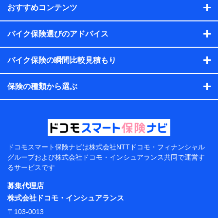
当社
おすすめコンテンツ
株式会社NTTドコモ・フィナンシャルグループ
【利用目的】
バイク保険選びのアドバイス
当社または株式会社NTTドコモ・フィナンシャルグループが
バイク保険の瞬間比較見積もり
提供する保険関連サービスにおけるユーザー登録受付および
管理のため
当社または株式会社NTTドコモ・フィナンシャルグループと
保険の種類から選ぶ
取引のあるもしくは委託を受けている保険会社・提携会社の
保険その他に関する情報を提供するため、また維持管理等の
委託業務遂行のため、またそれらに付帯、関連する当社また
は株式会社NTTドコモ・フィナンシャルグループおよび提携
会社のサービスを案内、提供するため
（各サービスで取得したサービス利用履歴、ウェブサイトの
閲覧履歴、購買履歴、ご契約内容等のパーソナルデータを分
ドコモスマート保険ナビは
株式会社NTTドコモ・フィナンシャル
析して、お客さまの趣味・嗜好・傾向に応じたサービス・商
グループおよび
株式会社ドコモ・インシュアランス共同で
運営す
品等に関するご提案や広告の配信等を行うことがありま
るサービスです
す。）
各種セミナーの開催のため
募集代理店
コンサルティングサービスの実施のため
株式会社ドコモ・インシュアランス
アンケートやキャンペーン等の実施のため
上記に係る案内・手続き・管理等付帯業務を行うため
〒103-0013