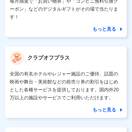
毎月抽選で「お買い物券」や「コンビニ無料引換ク
ーポン」などのデジタルギフトがその場で当たりま
東京都中央区日本橋人形町2-14-10 アーバンネット日
本橋ビル 3F
す！
株式会社ドコモ・インシュアランス 代表取締役社
長 吉村 忠義
もっと見る
※ 当社および株式会社NTTドコモは、お客さまの情報
を利用させていただくにあたっては、「NTTドコモ パー
ソナルデータ憲章」に定める行動原則を順守します 。
クラブオフプラス
※ パーソナルデータダッシュボードの「第三者提供の
管理」の設定状態にかかわらず、共同利用する場合があ
ります。
全国の有名ホテルやレジャー施設のご優待、話題の
※ dポイントクラブ会員ではないお客さま（2019年12
映画や舞台・美術館などの前売り券の割引をはじめ
月11日以降、一度もdポイントクラブ会員であったこと
とした各種サービスを提供しております。国内外20
がないお客さまに限る）に関する、2019年12月10日以
万以上の施設やサービスでご利用いただけます。
前に取得した個人データは、こちら の利用目的の範囲内
に限って共同利用します。
もっと見る
当社は株式会社NTTドコモ・フィナンシャルグループ
との間で、以下のとおり個人データを共同利用しま
す。