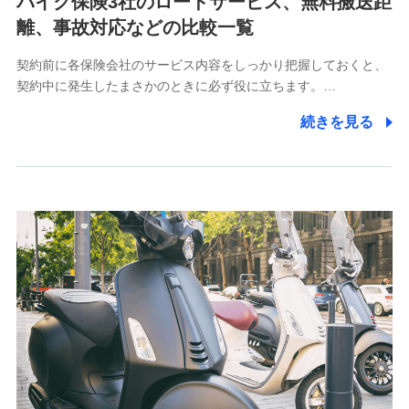
バイク保険3社のロードサービス、無料搬送距
【共同して利用される利用データの項目】
離、事故対応などの比較一覧
当社又は株式会社NTTドコモがサービス提供等を通じて
契約前に各保険会社のサービス内容をしっかり把握しておくと、
取得した、以下の情報などの個人データ
契約中に発生したまさかのときに必ず役に立ちます。…
基本情報
続きを見る
氏名、電話番号、メールアドレス、お客さまの識別子、属
性、連絡先、dポイントサービスのご利用に関する情報。例
として、dポイントカード番号、性別、年齢、家族構成、住
所、dポイント残高、dポイント利用履歴などが含まれます。
利用情報
当社又は株式会社NTTドコモが提供する各種サービスなどの
ご契約・ご利用などに関する情報。例として、当社又は株式
会社NTTドコモが提供する各種サービスのご契約状態・ご利
用履歴インターネット利用時の行動に関する情報、アプリケ
ーション利用時の行動に関する情報、購入されたサービスや
商品の名称・購入場所・決済に関する情報、アンケートの回
答に関する情報などが含まれます。
保険関連サービス情報
当社又は株式会社NTTドコモが提供する保険関連サービスに
関して取得し、又は保有する情報。例として、見積請求受付
時、資料請求受付時又はユーザー登録受付時に提供いただい
た情報（氏名、住所、生年月日、性別、保険契約者と被保険