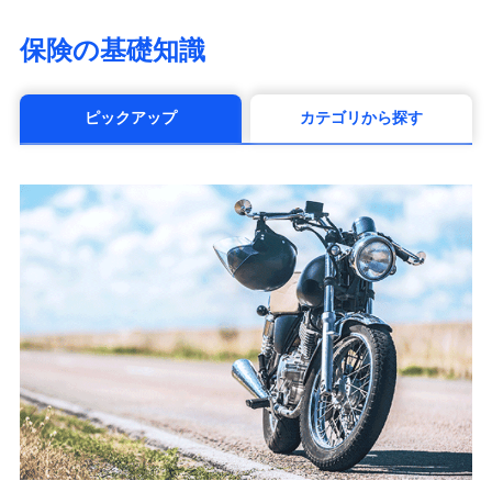
（https://www.himawari-life.co.jp/）
第一ネオ生命保険株式会社
保険の基礎知識
（https://neofirst.co.jp/）
大樹生命保険株式会社（https://www.taiju-
life.co.jp）
ピックアップ
カテゴリから探す
太陽生命保険株式会社（https://www.taiyo-
seimei.co.jp）
チューリッヒ生命保険株式会社
（https://www.zurichlife.co.jp/）
東京海上日動あんしん生命保険株式会社
（https://www.tmn-anshin.co.jp/）
なないろ生命保険株式会社
（https://www.nanairolife.co.jp/）
日本生命保険相互会社
（https://www.nissay.co.jp）
はなさく生命保険株式会社
（https://www.life8739.co.jp/）
マニュライフ生命保険株式会社
（https://www.manulife.co.jp/）
三井住友海上あいおい生命保険株式会社