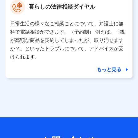
暮らしの法律相談ダイヤル
【共同して利用される利用データの項目】
当社または株式会社NTTドコモ・フィナンシャルグルー
日常生活の様々なご相談ごとについて、弁護士に無
プがサービス提供等を通じて取得した、以下の情報など
料で電話相談ができます。（予約制） 例えば、「親
の個人データ
が高額な商品を契約してしまったが、取り消せます
基本情報
か？」といったトラブルについて、アドバイスが受
氏名、電話番号、メールアドレス、お客さまの識別子、属
けられます。
性、連絡先、dポイントサービスのご利用に関する情報。例
として、dポイントカード番号、性別、年齢、家族構成、住
もっと見る
所、dポイント残高、dポイント利用履歴などが含まれます。
利用情報
当社または株式会社NTTドコモ・フィナンシャルグループが
提供する各種サービスなどのご契約・ご利用などに関する情
報。例として、当社または株式会社NTTドコモ・フィナンシ
ャルグループが提供する各種サービスのご契約状態・ご利用
履歴インターネット利用時の行動に関する情報、アプリケー
ション利用時の行動に関する情報、購入されたサービスや商
品の名称・購入場所・決済に関する情報、アンケートの回答
に関する情報などが含まれます。
保険関連サービス情報
当社または株式会社NTTドコモ・フィナンシャルグループが