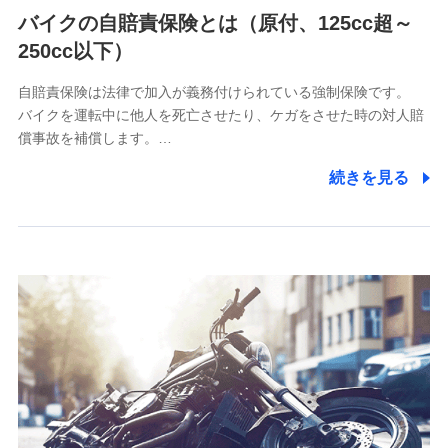
（https://www.msa-life.co.jp/）
バイクの自賠責保険とは（原付、125cc超～
メットライフ生命株式会社
(https://www.metlife.co.jp/)
250cc以下）
メディケア生命保険株式会社
（https://www.medicarelife.com/）
自賠責保険は法律で加入が義務付けられている強制保険です。
バイクを運転中に他人を死亡させたり、ケガをさせた時の対人賠
■少額短期保険
償事故を補償します。…
株式会社アシロ少額短期保険
(https://kailash.co.jp/)
続きを見る
SBIいきいき少額短期保険会社 (https://www.i-
sedai.com/)
SBIペット少額短期保険株式会社
(https://www.sbipet-ssi.co.jp/)
SBIリスタ少額短期保険会社
(https://www.jishin.co.jp/)
スマートプラス少額短期保険株式会社
（https://www.smartplus-insurance.com/）
チューリッヒ少額短期保険株式会社
(https://www.zurichssi.co.jp/)
Tokio Marine X少額短期保険株式会社
(https://www.tokiomarine-x.co.jp/)