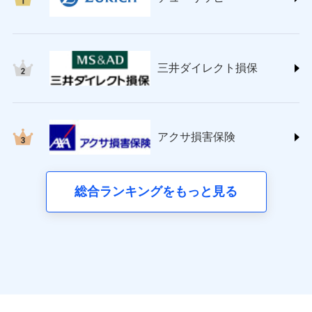
東京海上日動火災保険株式会社
(https://www.tokiomarine-nichido.co.jp/)
日新火災海上保険株式会社
(https://www.nisshinfire.co.jp/)
三井ダイレクト損保
ペット＆ファミリー損害保険株式会社
(https://www.petfamilyins.co.jp/)
三井住友海上火災保険株式会社 (https://www.ms-
ins.com/)
三井ダイレクト損害保険株式会社
アクサ損害保険
(https://www.mitsui-direct.co.jp/)
■生命保険
総合ランキングをもっと見る
アクサ生命保険株式会社
（https://www.axa.co.jp/）
SBI生命保険株式会社（https://www.sbilife.co.jp/）
FWD生命保険株式会社
（https://www.fwdlife.co.jp/）
ソニー生命保険株式会社
（https://www.sonylife.co.jp）
SOMPOひまわり生命保険株式会社