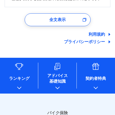
1.見積請求受付時、資料請求受付時、ユーザー登録受
付時
全文表示
ユーザー登録受付および、管理のため
郵便、電話、およびＥメール等により、当社と取引のあるも
しくは委託を受けている保険会社・提携会社の保険その他に
利用規約
関する情報を提供し、金融商品等の契約を勧奨するため、ま
プライバシーポリシー
た維持管理等の委託業務遂行のため、またそれらに付帯、関
連する当社および提携会社のサービスを案内、提供するため
（なお、当社は複数の保険会社と取引があり、取得した個人
情報を取引のある他の保険会社の商品・サービスをご提案す
るために利用させていただくことがあります。）
各種セミナーの開催のため
コンサルティングサービスの実施のため
アドバイス
アンケートやキャンペーン等の実施のため
ランキング
契約者特典
基礎知識
上記に係る案内・手続き・管理等付帯業務を行うため
* 当社が委託を受けている保険会社の情報は、保険会社
のホームページに掲載しておりますので、ご確認くださ
い。
■損害保険
バイク保険