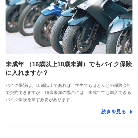
4.家族・友達紹介にて取得した個人情報
被紹介者への連絡、及び当社と取引のあるもしくは委託を受
けている保険会社・提携会社の保険その他に関する情報を提
供し、金融商品等の契約を勧奨するため
アンケートやキャンペーン等の実施のため
上記に係る連絡・手続き・管理等付帯業務を行うため
5.通話録音にて取得する情報
電話対応の品質向上およびお問合せ内容の正確な把握のため
未成年 （16歳以上18歳未満）でもバイク保険
に入れますか？
6.採用応募者の個人情報
採用選考および入社手続を実施するため
バイク保険は、18歳以上であれば、学生でもほとんどの保険会社
で契約できますが、18歳未満の場合には、未成年でも加入できる
7.社員（従業者）の個人情報
バイク保険を探す必要があります。…
人事･勤怠･健康・労務等の管理、給与支給、福利厚生・採用
続きを見る
退職関連処理等の各種手続きのため、当社と従業員または従
業員同士の連絡のため
8.取引先個人情報