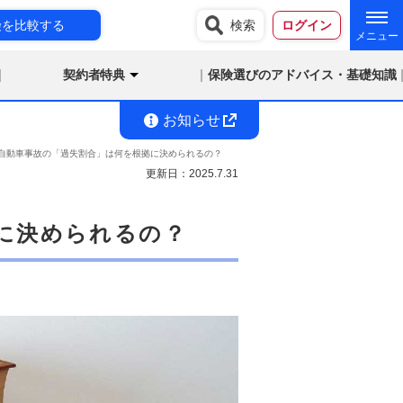
険を比較する
検索
ログイン
契約者特典
保険選びのアドバイス・基礎知識
お知らせ
自動車事故の「過失割合」は何を根拠に決められるの？
更新日：
2025.7.31
に決められるの？