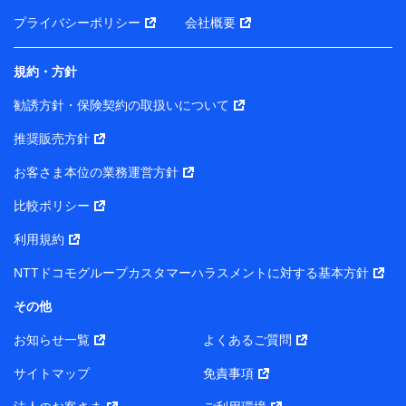
前に取得した個人データは、こちら の利用目的の範囲内
プライバシーポリシー
会社概要
に限って共同利用します。
規約・方針
当社は株式会社NTTドコモ・フィナンシャルグループ
との間で、以下のとおり個人データを共同利用しま
勧誘方針・保険契約の取扱いについて
す。
推奨販売方針
【共同して利用される利用データの項目】
当社または株式会社NTTドコモ・フィナンシャルグルー
お客さま本位の業務運営方針
プがサービス提供等を通じて取得した、以下の情報など
比較ポリシー
の個人データ
基本情報
利用規約
氏名、電話番号、メールアドレス、お客さまの識別子、属
NTTドコモグループカスタマーハラスメントに対する基本方針
性、連絡先、dポイントサービスのご利用に関する情報。例
として、dポイントカード番号、性別、年齢、家族構成、住
その他
所、dポイント残高、dポイント利用履歴などが含まれます。
利用情報
お知らせ一覧
よくあるご質問
当社または株式会社NTTドコモ・フィナンシャルグループが
提供する各種サービスなどのご契約・ご利用などに関する情
サイトマップ
免責事項
報。例として、当社または株式会社NTTドコモ・フィナンシ
ャルグループが提供する各種サービスのご契約状態・ご利用