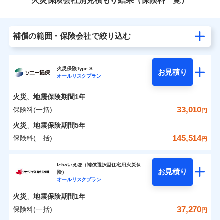
火災保険会社別見積もり結果（保険料一覧）
補償の範囲・保険会社で絞り込む
火災保険Type S
お見積り
オールリスクプラン
火災、地震保険期間
1年
33,010
保険料(一括)
円
火災、地震保険期間
5年
145,514
保険料(一括)
円
ソニー損害保険株式会社
iehoいえほ（補償選択型住宅用火災保
お見積り
険）
ソニー損害保険株式会社のおすすめポイント
オールリスクプラン
火災、地震保険期間
1年
保険料（一括）内訳
01
POINT
37,270
保険料(一括)
円