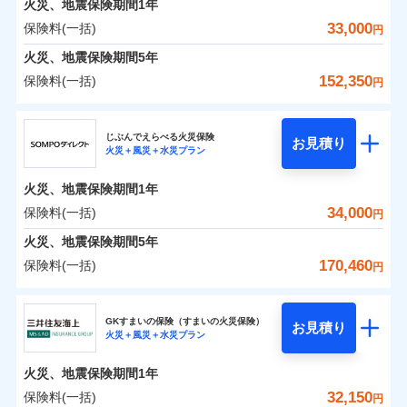
火災、地震保険期間
地震の被害にも最大100％で備えられます。
1年
保険料（一括）内訳
01
POINT
銀行振込
※7
一括払
補償の対象やお客さまの状況に応じたさまざまな割
33,000
保険料(一括)
火災
風災・雹（ひょ
円
ランキングをもっと見る
支払方法
年払い
一括払
引をご用意！
落雷
う）災、雪災
一括払
火災 1年
地震 1年
火災、地震保険期間
破裂・爆発
5年
月払い
補償内容
支払方法
年払い
支払方法
年払い
152,350
保険料(一括)
月払い
円
イチオシ
月払い
02
水災
盗難
POINT
ネット申込
補償の範囲
0
13,352
4,950
？
建物
03
円
円
円
POINT
ドコモスマート保険ナビ編集部の評価
ソニー損害保険株式会社で
水濡れ
ジェイアイ傷害火災保険株式会社
免責金額（自己負
申込方法
郵送
ネット申込
免責金額なし
騒擾（じょう）
お見積もり
※2
上半期
新規契約数ランキング
担額）
ネット申込
ドコモの火災保険はインターネット完結型の保険の
じぶんでえらべる火災保険
外部からの落下・
破損・汚損
対面
お見積り
申込方法
郵送
火災＋風災＋水災プラン
補償を自由に選べて、もしものときは「新価（再調達
飛来・衝突
0
7,492
1,650
ジェイアイ傷害火災保険株式会社のおすすめポイ
申込方法
家財
郵送
円
ため、保険料がリーズナブルで、各種割引も充実し
円
円
補償内容
※1
火災
対面
風災・雹（ひょ
臨時費用
価額）」でお支払いします。
ント
見積もりや保険会社とのご契約に先立ち、当社が提供する
当社火災保険新規契約者数より算出[
対面
年
月]（ドコモスマート保険
ています。
落雷
う）災、雪災
始期日
2026/01/01
火災、地震保険期間
1年
破裂・爆発
損害防止費用
ナビ調べ）
万一ご自宅が被害にあわれた場合は、修繕業者のご紹
ドコモスマート保険ナビの利用規約と個人情報の取扱いに
保険料のお支払いでdポイントがたまります！保険
始期日
2026/08/01
保険料（一括）内訳
34,000
保険料(一括)
01
POINT
円
同意いただく必要があります。詳細について、以下をご確
残存物取片づけ費用
介などをご利用いただけます。
始期日
2024/10/01
付帯される費用保
※1損害割合が30%未満の場合は定率
免責金額（自己負
料に対して、通常のdポイントとは別に1%相当のd
免責金額なし
※1
水災
盗難
認ください。
険金
払、水災料率は最も水災リスクが低い
失火見舞費用
コンビニ払いの払込票をスマートフォンアプリでお支
担額）
火災、地震保険期間
5年
※3
※1破損・汚損の免責額5万円
ポイントが上乗せして進呈されるため、「d払い」
水濡れ
水災等地を適用
※1水災料率は最低リスク区分を適用
火災 1年
水道管修理費用
地震 1年
払いが可能です。
ドコモスマート保険ナビサービス利用規約
※2水まわりトラブル、カギ開け対
騒擾（じょう）
※4
170,460
保険料(一括)
円
や「dカード」でお支払いの場合は最大2%のdポイ
※2破損・汚損、物体の落下・飛来等/
※2水ぬれ、破損、汚損等は自己負担
外部からの落下・
イチオシ
破損・汚損
02
応、ガラス破損の場合に60分までの
臨時費用
POINT
地震火災費用
当社による個人情報の取扱いについて（プライバシー
※5
騒擾、水濡れのみ自己負担額5万円
補償内容
ントがたまります。また「d払い」であれば、ポイ
飛来・衝突
額5万円
ＳＯＭＰＯダイレクト損害保険株式会社
簡易作業無料でご提供いたします。弊
説明事項
損害防止費用
ポリシー）
0
17,560
4,950
建物
（物体の落下・飛来等/騒擾、水濡れ
円
円
円
※3事故時諸費用（火災・風水災等限
ントで保険料を支払うこともできます。
社提携業者にて24時間365日受付。受
ランキングをもっと見る
ソニー損保の新ネット火災保険は、補償の組合せが自
その他付帯される
GKすまいの保険（すまいの火災保険）
残存物取片づけ費用
は建物のみ自己負担あり）
付帯される費用の
お見積り
定）特約セットありも選択可能
修理付帯費用
付後、専門業者が対応に向かいます。
説明事項
火災＋風災＋水災プラン
3つの基本プランからご自身にぴったりの補償をお
説明事項
費用の補償
ＳＯＭＰＯダイレクト損害保険株式会社のおすす
由だから、必要な補償に絞って選べます。
※3水道管修理費用の取扱いはなし
補償
※4修理費として保険金をお支払いし
失火見舞費用
免責金額（自己負
ガラス破損の対応時間は9時～20時と
免責金額なし
※4一括払・年払のみ、コンビニ・ペ
0
8,840
1,650
めポイント
選びいただけます。さらに、自分好みにオプション
家財
ます。
円
円
円
しかも「地震上乗せ特約（全半損時のみ）」で、地震
ＳＯＭＰＯダイレクト損害保険株式会社で
担額）
なります。
水道管修理費用
火災、地震保険期間
1年
イジー（番号通知方式）
※5セットありも選択可能
インターネット割引
を追加・削除することで、補償内容を自由にカスタ
※3クレジットカード会社の分割払い
お見積もり
の被害にも火災保険の保険金額に対して最大100％で備
地震火災費用
保険料（一括）内訳
32,150
保険料(一括)
※6保険金額×5％、300万円限度
01
POINT
円
が可能なことがあります。詳しくは各
適用される割引
指定工務店割引
マイズしていただけます。ニーズに合わせたパック