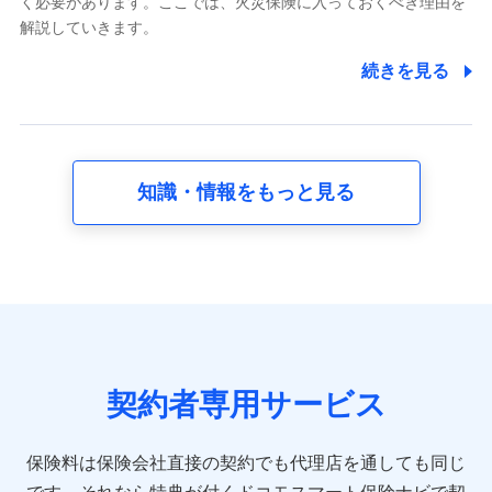
く必要があります。ここでは、火災保険に入っておくべき理由を
採用選考および入社手続を実施するため
解説していきます。
7.社員（従業者）の個人情報
続きを見る
人事･勤怠･健康・労務等の管理、給与支給、福利厚生・採用
退職関連処理等の各種手続きのため、当社と従業員または従
業員同士の連絡のため
知識・情報をもっと見る
8.取引先個人情報
取引先としての選定業務、営業情報の提供業務、契約締結手
続き業務、取引管理業務、およびこれらに準ずる業務の遂行
のため
9.お問い合わせ情報
各種お問い合わせに対応するため
契約者専用サービス
10.受託業務の 個人情報
受託業務の遂行およびこれらに準ずる業務の遂行のため
保険料は保険会社直接の契約でも代理店を通しても同じ