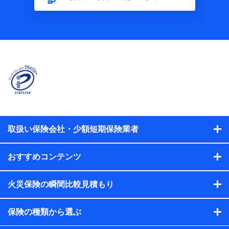
【共同して利用する者の範囲】
当社
株式会社NTTドコモ
【利用する者の利用目的】
当社又は株式会社NTTドコモが提供する保険関連サービスに
おけるユーザ登録受付および管理のため
当社又は株式会社NTTドコモと取引のあるもしくは委託を受
けている保険会社・提携会社の保険その他に関する情報を提
供するため、また維持管理等の委託業務遂行のため、またそ
れらに付帯、関連する当社、株式会社NTTドコモおよび提携
会社のサービスを案内、提供するため
取扱い保険会社・少額短期保険業者
（各サービスで取得したサービス利用履歴、ウェブサイトの
閲覧履歴、購買履歴、ご契約内容等のパーソナルデータを分
おすすめコンテンツ
析して、お客さまの趣味・嗜好・傾向に応じたサービス・商
品等に関するご提案や広告の配信等を行うことがありま
す。）
火災保険の瞬間比較見積もり
各種セミナーの開催のため
コンサルティングサービスの実施のため
アンケートやキャンペーン等の実施のため
保険の種類から選ぶ
上記に係る案内・手続き・管理等付帯業務を行うため