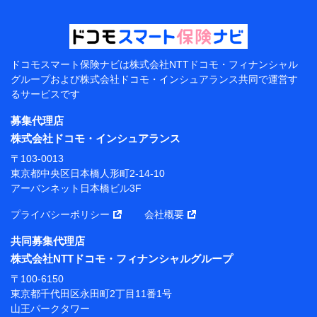
【当該個人データの管理について責任を有する者の名
称・住所・代表者名】
当該個人データを取り扱う各共同利用者（詳細は次のと
おり）
ドコモスマート保険ナビは
株式会社NTTドコモ・フィナンシャル
東京都千代田区永田町2丁目11番1号 山王パークタワー
グループおよび
株式会社ドコモ・インシュアランス共同で
運営す
株式会社NTTドコモ 代表取締役社長 前田 義晃
るサービスです
東京都中央区日本橋人形町2-14-10 アーバンネット日
募集代理店
本橋ビル 3F
株式会社ドコモ・インシュアランス
株式会社ドコモ・インシュアランス 代表取締役社
〒103-0013
長 吉村 忠義
東京都中央区日本橋人形町2-14-10
アーバンネット日本橋ビル3F
※ 当社および株式会社NTTドコモは、お客さまの情報
を利用させていただくにあたっては、「NTTドコモ パー
プライバシーポリシー
会社概要
ソナルデータ憲章」に定める行動原則を順守します 。
※ パーソナルデータダッシュボードの「第三者提供の
共同募集代理店
管理」の設定状態にかかわらず、共同利用する場合があ
株式会社NTTドコモ・フィナンシャルグループ
ります。
〒100-6150
※ dポイントクラブ会員ではないお客さま（2019年12
東京都千代田区永田町2丁目11番1号
月11日以降、一度もdポイントクラブ会員であったこと
山王パークタワー
がないお客さまに限る）に関する、2019年12月10日以