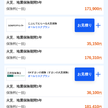
火災 1年
地震 1年
火災、地震保険期間
5年
171,900
保険料(一括)
円
0
16,163
4,950
建物
円
円
円
ジェイアイ傷害火災保険株式会社
じぶんでえらべる火災保険
お見積り
オールリスクプラン
0
10,247
1,650
ジェイアイ傷害火災保険株式会社のおすすめポイ
家財
円
円
円
ント
火災、地震保険期間
1年
保険料（一括）内訳
35,150
保険料(一括)
01
POINT
円
火災、地震保険期間
5年
火災 1年
地震 1年
176,310
保険料(一括)
円
イチオシ
02
POINT
ＳＯＭＰＯダイレクト損害保険株式会社
0
19,980
4,950
建物
円
円
円
ソニー損保の新ネット火災保険は、補償の組合せが自
GKすまいの保険（すまいの火災保険）
お見積り
オールリスクプラン
ＳＯＭＰＯダイレクト損害保険株式会社のおすす
由だから、必要な補償に絞って選べます。
0
10,690
1,650
めポイント
家財
円
円
円
しかも「地震上乗せ特約（全半損時のみ）」で、地震
火災、地震保険期間
1年
の被害にも火災保険の保険金額に対して最大100％で備
保険料（一括）内訳
36,100
保険料(一括)
01
POINT
円
えられます（一部損は対象外）。
火災、地震保険期間
5年
火災 1年
地震 1年
181,410
保険料(一括)
円