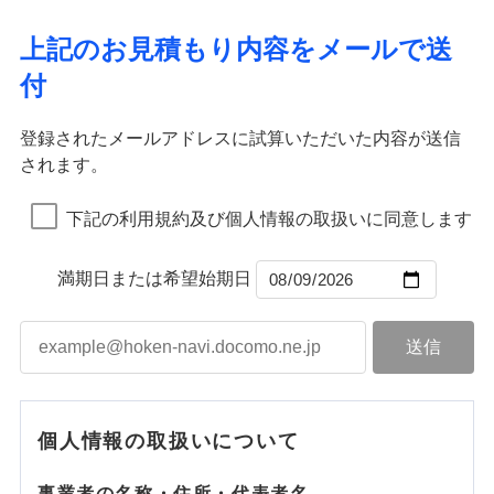
ドコモスマート保険ナビ編集部の評価
ソニー損害保険株式会社で
ポリシー）
イチオシ
02
応、ガラス破損の場合に60分までの
臨時費用
POINT
ネット申込
地震火災費用
補償の範囲
※4
？
03
POINT
補償内容
お見積もり
募集文書番号
簡易作業無料でご提供いたします。弊
損害防止費用
申込方法
郵送
上記のお見積もり内容をメールで送
社提携業者にて24時間365日受付。受
ランキングをもっと見る
補償を自由に選べて、もしものときは「新価（再調達
ドコモの火災保険はインターネット完結型の保険の
その他付帯される
残存物取片づけ費用
付帯される費用の
対面
火災
修理付帯費用
風災・雹（ひょ
付後、専門業者が対応に向かいます。
付
説明事項
費用の補償
価額）」でお支払いします。
ため、保険料がリーズナブルで、各種割引も充実し
補償
見積もりや保険会社とのご契約に先立ち、当社が提供する
落雷
失火見舞費用
う）災、雪災
免責金額（自己負
ガラス破損の対応時間は9時～20時と
火災
風災・雹（ひょ
免責金額なし
破裂・爆発
万一ご自宅が被害にあわれた場合は、修繕業者のご紹
ています。
ドコモスマート保険ナビの利用規約と個人情報の取扱いに
落雷
う）災、雪災
始期日
2026/01/01
担額）
なります。
水道管修理費用
破裂・爆発
インターネット割引
同意いただく必要があります。詳細について、以下をご確
※3クレジットカード会社の分割払い
登録されたメールアドレスに試算いただいた内容が送信
介などをご利用いただけます。
保険料のお支払いでdポイントがたまります！保険
地震火災費用
水災
盗難
が可能なことがあります。詳しくは各
適用される割引
指定工務店割引
認ください。
※1破損・汚損、物体の落下・飛来等/
されます。
臨時費用
コンビニ払いの払込票をスマートフォンアプリでお支
料に対して、通常のdポイントとは別に1%相当のd
水濡れ
水災
クレジットカード会社にご確認くださ
盗難
ドコモスマート保険ナビ編集部の評価
騒擾、水濡れのみ自己負担額5万円
建築年割引（地震保険）
※1
※2
損害防止費用
騒擾（じょう）
払いが可能です。
適用される割引
ドコモスマート保険ナビサービス利用規約
建築年割引
ポイントが上乗せして進呈されるため、「d払い」
水濡れ
い。
（物体の落下・飛来等/騒擾、水濡れ
外部からの落下・
破損・汚損
※1
騒擾（じょう）
補償内容
残存物取片づけ費用
下記の利用規約及び個人情報の取扱いに同意します
付帯される費用保
当社による個人情報の取扱いについて（プライバシー
や「dカード」でお支払いの場合は最大2%のdポイ
説明事項
は建物のみ自己負担あり）
飛来・衝突
外部からの落下・
破損・汚損
その他条件
指定工務店特約
※5
ドコモの火災保険は、基本補償となる火災、破裂・爆
付帯サービス
険金
住まいの緊急かけつけサービス
ポリシー）
失火見舞費用
※2水道管修理費用の取扱いはなし
募集文書番号
ントがたまります。また「d払い」であれば、ポイ
飛来・衝突
発に加え、風災、落雷や盗難・水ぬれなど住まいを取
※3一括払・年払のみ、コンビニ・ペ
水道管修理費用
※2
ントで保険料を支払うこともできます。
満期日または希望始期日
すまいのサポート24
免責金額（自己負
イジー（番号通知方式）
クレジットカード
り巻く多様なリスクに対応。3つの基本プランから選択
地震火災費用
免責金額なし
3つの基本プランからご自身にぴったりの補償をお
担額）
リフォーム相談サービス
コンビニ払い
ＳＯＭＰＯダイレクト損害保険株式会社で
でき、さらに補償内容を自由にカスタマイズ可能なた
付帯サービス
払込方法
選びいただけます。さらに、自分好みにオプション
長期優良住宅の維持保全サポートサー
募集文書番号
お見積もり
口座振替
め、住居形態やライフスタイルに合わせて無駄のない
適用される割引
建築年割引
ビス
臨時費用
を追加・削除することで、補償内容を自由にカスタ
銀行振込
最適設計が実現できます。スマホ・PCで手続きが完結
損害防止費用
マイズしていただけます。ニーズに合わせたパック
補償内容
付帯サービス
水まわり・カギのトラブルサポート
し、24時間365日の事故受付で万一の際も安心。保険
ドコモスマート保険ナビ編集部の評価
見積もりや保険会社とのご契約に先立ち、当社が提供する
ベーシックプラン(水災なし)に該当す
残存物取片づけ費用
付帯される費用保
単位での補償設計のため、どの補償が必要か不安な
備考
補償内容
一括払
料に応じてdポイントもたまる、利便性とおトクさを兼
る補償内容です
ドコモスマート保険ナビの利用規約と個人情報の取扱いに
険金
失火見舞費用
個人情報の取扱いについて
人にも補償項目が選びやすいです。
備考
諸費用特約セットなし
支払方法
年払い
同意いただく必要があります。詳細について、以下をご確
ね備えた火災保険です。
チューリッヒのネット火災保険は
ダイレクト型でネッ
免責金額（自己負
水道管修理費用
※2
日新火災が提供する安心と信頼の事故対応で、万が
月払い
認ください。
免責金額なし
クレジットカード
※3
ト完結のお手続き・リーズナブルな保険料
担額）
に加え、
火
免責金額（自己負
ドコモスマート保険ナビ編集部の評価
地震火災費用
クレジットカード
事業者の名称・住所・代表者名