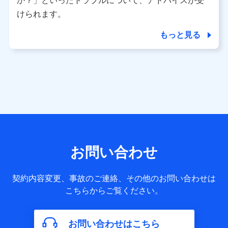
か？」といったトラブルについて、アドバイスが受
用履歴インターネット利用時の行動に関する情報、アプリケ
ーション利用時の行動に関する情報、購入されたサービスや
けられます。
商品の名称・購入場所・決済に関する情報、アンケートの回
答に関する情報などが含まれます。
もっと見る
保険関連サービス情報
当社又は株式会社NTTドコモが提供する保険関連サービスに
関して取得し、又は保有する情報。例として、見積請求受付
時、資料請求受付時又はユーザー登録受付時に提供いただい
た情報（氏名、住所、生年月日、性別、保険契約者と被保険
者の関係、保険加入の目的、保険商品の内容、保険料、保険
料のお支払方法、車のメーカーや走行距離などの情報、建物
の構造や築年数などの情報、ペットの種類や年齢など）及び
お客様との応対記録 （お客様に提示した比較見積の試算結
果情報、メールマガジンを提供した際のメール内容や送信履
歴の情報及び保険の更改案内等を提供した際のメール内容や
送信履歴などの情報）が含まれます。
お問い合わせ
保険契約情報
当社又は株式会社NTTドコモが取得し、又は保有する保険契
約に関する情報。例として、保険契約者及び被保険者の氏
契約内容変更、事故のご連絡、その他のお問い合わせは
名、住所、生年月日、性別、保険契約者と被保険者の関係、
こちらからご覧ください。
保険加入の目的、保険商品の内容、保険料、保険料のお支払
方法、車のメーカーや走行距離などの情報、建物の構造や築
年数などの情報、ペットの種類や年齢などの情報などが含ま
お問い合わせはこちら
れます。