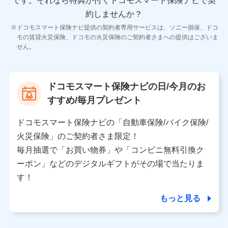
です。
それなら特典が付くドコモスマート保険ナビで契
11.マイカー通勤管理クラウド並びに法人向けASPサー
ビスに関してのお問い合わせ情報
約しませんか？
各種お問い合わせに対応するため
ドコモスマート保険ナビ提供の契約者専用サービスは、ソニー損保、ドコ
当社のサービスに関する情報提供や、皆様に有用なお知らせ
モの賃貸火災保険、ドコモの火災保険のご契約者さまへの提供はございま
をお送りするため
せん。
アンケートの送付のため
当社のサービスや媒体の運営改善に必要なデータを解析し、
分析するため
当社の対応品質向上やお問い合わせ内容の正確な把握のため
ドコモスマート保険ナビの日/今月のお
個人情報保護管理者の職名、連絡先
すすめ/毎月プレゼント
株式会社ドコモ・インシュアランス 営業部長
〒103-0013 東京都中央区日本橋人形町2-14-10 アー
ドコモスマート保険ナビの「自動車保険/バイク保険/
バンネット日本橋ビル 3F
火災保険」のご契約者さま限定！
株式会社ドコモ・インシュアランス
毎月抽選で「お買い物券」や「コンビニ無料引換ク
ーポン」などのデジタルギフトがその場で当たりま
個人情報の第三者提供について
す！
当社ではご本人の同意がある場合または法令に基づく場
合を除き、第三者に提供いたしません。
もっと見る
業務の委託