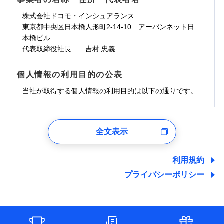
一の場合も迅速に対応します。お客さまからの事故
免責金額なし
コンビニ払い
ドコモスマート保険ナビサービス利用規約
担額）
災に対する補償に加え、すべてのプランに盗難等がつ
コンビニ払い
ネット申込
※3
のご連絡の受付や事故相談などを、夜間・休日を問
払込方法
口座振替
株式会社ドコモ・インシュアランス
払込方法
当社による個人情報の取扱いについて（プライバシー
臨時費用
※4
いており、
社会問題などを考慮された幅広い補償が特
建築年割引
口座振替
申込方法
郵送
登記物件の火災保険をお申込みの方におすすめ！登記
わず、24時間・365日対応しています。
適用される割引
東京都中央区日本橋人形町2-14-10 アーバンネット日
銀行振込
ポリシー）
臨時費用
損害防止費用
長です。
失火見舞金など付帯される費用保険金も多
インターネット割引
銀行振込
対面
情報の自動照合によるリアルタイム契約を実現！書類
ドコモの火災保険で
本橋ビル
d払い
損害防止費用
残存物取片づけ費用
付帯される費用保
正式名称は、すまいの保険です。本保険は、日新火災を引受保険会社
※5
く、ダイレクトでありながら充実した補償が魅力で
お見積もり
の提出と保険会社審査にお時間をいただきません！
代表取締役社長 吉村 忠義
険金
とし、取扱代理店であるドコモと共同募集代理店である株式会社ドコ
残存物取片づけ費用
付帯される費用保
失火見舞費用
水まわりサービス（24時間サポー
※6
す。
一括払
始期日
2025/10/01
一括払
モ・インシュアランス（以下、ドコモ・インシュアランス）が提供す
険金
ト）
失火見舞費用
水道管修理費用
支払方法
年払い
るものです。
支払方法
年払い
個人情報の利用目的の公表
カギあけサービス（24時間サポー
水道管修理費用
見積もりや保険会社とのご契約に先立ち、当社が提供する
地震火災費用
説明事項
※1水災料率は最低リスク区分を適用
月払い
付帯サービス
ト）
月払い
ドコモスマート保険ナビの利用規約と個人情報の取扱いに
地震火災費用
当社が取得する個人情報の利用目的は以下の通りです。
キャッシュレス・リペアサービス
同意いただく必要があります。詳細について、以下をご確
防犯対策費用特約
その他付帯される
募集文書番号
補償の範囲
ネット申込
？
03
POINT
ジェイアイ傷害火災保険株式会社で
ネット申込
認ください。
気象災害アラート
費用の補償
保険証券の不発行に関する特約（500
特別費用保険金特約
チューリッヒ保険会社で
申込方法
適用される割引
郵送
お見積もり
※4
1.見積請求受付時、資料請求受付時、ユーザー登録受
申込方法
郵送
円）
ドコモスマート保険ナビサービス利用規約
お見積もり
付時
対面
※保険料は下の場合の築年月で計算し
対面
全文表示
地震保険建築年割引
当社による個人情報の取扱いについて（プライバシー
ジェイアイ傷害火災保険株式会社の
火災
風災・雹（ひょ
適用される割引
ユーザー登録受付および、管理のため
ています。
その他条件
住まいのアシスタンスサービス
※2
チューリッヒ保険会社の
ポリシー）
家財セット割引
落雷
う）災、雪災
詳細を見る
始期日
2024/10/01
郵便、電話、およびＥメール等により、当社と取引のあるも
新築：2026年1月
始期日
2026/04/01
破裂・爆発
備考
詳細を見る
しくは委託を受けている保険会社・提携会社の保険その他に
築5年：2021年1月
利用規約
WEB見積もり+メールアドレス登録後
その他条件
地震火災費用特約
関する情報を提供し、金融商品等の契約を勧奨するため、ま
※7
築10年：2016年1月
ドコモスマート保険ナビ編集部の評価
※1水災料率は最低リスク区分を適用
から4営業日+1日以降、お客さまが決
プライバシーポリシー
※1破損・汚損、水ぬれは自己負担額
水災
盗難
見積もりや保険会社とのご契約に先立ち、当社が提供する
備考
た維持管理等の委託業務遂行のため、またそれらに付帯、関
築15年：2011年1月
※2水道管修理費用の取扱いはなし
済した時点で保険のお申し込みと完了
見積もりや保険会社とのご契約に先立ち、当社が提供する
水濡れ
5万円
ドコモスマート保険ナビの利用規約と個人情報の取扱いに
連する当社および提携会社のサービスを案内、提供するため
説明事項
※1
※3コンビニ払の払込票をスマートフ
クレジットカード
※8
騒擾（じょう）
となります。
ドコモスマート保険ナビの利用規約と個人情報の取扱いに
※2失火見舞費用の取扱いはなし
ソニー損保の新ネット火災保険は、補償の組合せが
（なお、当社は複数の保険会社と取引があり、取得した個人
同意いただく必要があります。詳細について、以下をご確
ォンアプリで支払うことができます。
外部からの落下・
破損・汚損
クレジットカード
コンビニ払い
※8
※3水道管修理費用の取扱いはなし
同意いただく必要があります。詳細について、以下をご確
情報を取引のある他の保険会社の商品・サービスをご提案す
払込方法
認ください。
飛来・衝突
自由だから、必要な補償に絞って選べます。
※4一部契約のみ
コンビニ払い
（破損・汚損等危険補償特約で補償対
口座振替
※3
クレジットカード
認ください。
※3
るために利用させていただくことがあります。）
払込方法
しかも、「地震上乗せ特約（全半損時のみ）」で、
ドコモスマート保険ナビサービス利用規約
説明事項
象となる場合があります）