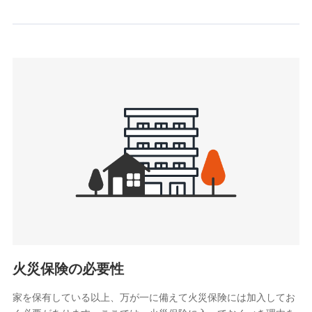
情報を取引のある他の保険会社の商品・サービスをご提案す
るために利用させていただくことがあります。）
上記に係る連絡・手続き・管理等付帯業務を行うため
3.セミナー募集サイトから取得した個人情報
各種セミナーの案内、開催のため
上記に係る連絡・手続き・管理等付帯業務を行うため
4.家族・友達紹介にて取得した個人情報
被紹介者への連絡、及び当社と取引のあるもしくは委託を受
けている保険会社・提携会社の保険その他に関する情報を提
供し、金融商品等の契約を勧奨するため
アンケートやキャンペーン等の実施のため
上記に係る連絡・手続き・管理等付帯業務を行うため
5.通話録音にて取得する情報
電話対応の品質向上およびお問合せ内容の正確な把握のため
火災保険の必要性
家を保有している以上、万が一に備えて火災保険には加入してお
6.採用応募者の個人情報