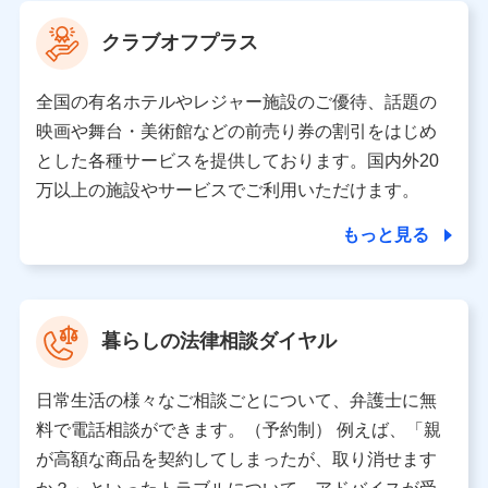
当社は利用目的の達成に必要な範囲内において個人情報
クラブオフプラス
の取り扱いの全部または一部を委託する場合がありま
す。
全国の有名ホテルやレジャー施設のご優待、話題の
個人データの共同利用
映画や舞台・美術館などの前売り券の割引をはじめ
とした各種サービスを提供しております。国内外20
当社は株式会社NTTドコモとの間で、以下のとおり個
人データを共同利用します。
万以上の施設やサービスでご利用いただけます。
【共同して利用される利用データの項目】
もっと見る
当社又は株式会社NTTドコモがサービス提供等を通じて
取得した、以下の情報などの個人データ
基本情報
氏名、電話番号、メールアドレス、お客さまの識別子、属
暮らしの法律相談ダイヤル
性、連絡先、dポイントサービスのご利用に関する情報。例
として、dポイントカード番号、性別、年齢、家族構成、住
所、dポイント残高、dポイント利用履歴などが含まれます。
日常生活の様々なご相談ごとについて、弁護士に無
利用情報
料で電話相談ができます。（予約制） 例えば、「親
当社又は株式会社NTTドコモが提供する各種サービスなどの
ご契約・ご利用などに関する情報。例として、当社又は株式
が高額な商品を契約してしまったが、取り消せます
会社NTTドコモが提供する各種サービスのご契約状態・ご利