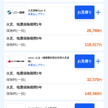
ドコモの火災保険
水災
盗難
0
11,000
1,650
すまいのリスクを6つに整理し、補償内容をシンプルに
家財
円
円
円
水濡れ
火災保険Type S
お見積り
補償の範囲
※1
？
03
POINT
騒擾（じょう）
わかりやすくしています！
水災なしプラン
※
ドコモの火災保険
のおすすめポイント
外部からの落下・
破損・汚損
すまいやライフスタイルに応じた契約プランをご用意
飛来・衝突
火災、地震保険期間
1年
保険料（一括）内訳
01
POINT
しています。
26,789
保険料(一括)
火災
風災・雹（ひょ
円
ランキングをもっと見る
お客さまのニーズに合わせてオプションの特約のご選
落雷
う）災、雪災
択が可能です。
火災 1年
地震 1年
火災、地震保険期間
破裂・爆発
5年
イチオシ
02
POINT
建物が全焼・全壊時（延床面積に対する損害の割合が
118,517
保険料(一括)
円
水災
盗難
80％以上）には、建物保険金額を全額お支払いいたし
0
13,970
4,950
建物
円
円
円
火災、自然災害、盗難などトータルでカバーし、大
水濡れ
ソニー損害保険株式会社
ます！
※1
騒擾（じょう）
切な住まいをお守りします！
上半期
新規契約数ランキング
iehoいえほ（補償選択型住宅用火災保
外部からの落下・
破損・汚損
「フルサポートプラン」、「セレクト（水災なし）プ
お見積り
険）
飛来・衝突
0
10,050
1,650
ソニー損害保険株式会社のおすすめポイント
水まわりトラブル、カギ開け対応など「住まいのア
家財
円
円
円
水災なしプラン
※
ラン
」の場合は、暮らしのQQ隊サービスがご利用い
補償内容
※2
シスタンスサービス」が無料付帯
当社火災保険新規契約者数より算出[
年
月]（ドコモスマート保険
ただけます。
火災、地震保険期間
1年
保険料（一括）内訳
01
POINT
ナビ調べ）
補償の対象やお客さまの状況に応じたさまざまな割
マンション等の共同住宅専用
32,370
保険料(一括)
円
免責金額（自己負
引をご用意！
免責金額なし
※2
担額）
火災 1年
地震 1年
火災、地震保険期間
5年
149,360
保険料(一括)
補償の範囲
？
03
円
POINT
イチオシ
02
臨時費用
POINT
補償の範囲
0
12,309
4,950
？
建物
03
円
円
円
POINT
補償内容
ジェイアイ傷害火災保険株式会社
損害防止費用
ランキングをもっと見る