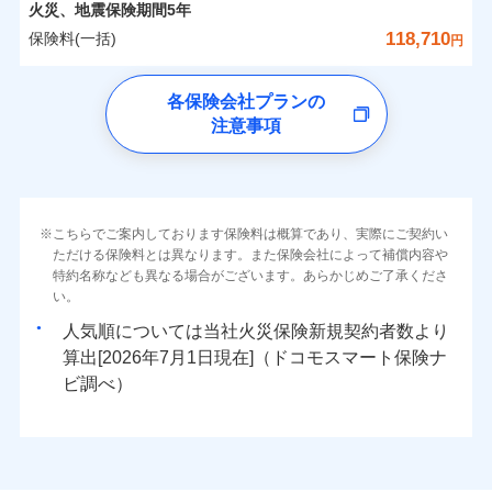
詳細を見る
カギあけサービス（24時間サポー
備考
火災
風災・雹（ひょ
火災、地震保険期間
5年
※1雑危険（盗難を除く）および破汚
月払い
済した時点で保険のお申し込みと完了
付帯サービス
す。
水濡れ
※
説明事項
家族Eye（親族連絡先制度）
がご利用できます。
落雷
ト）
月払い
う）災、雪災
0
17,350
4,950
損において、自己負担額5万円
建物
円
円
円
騒擾（じょう）
当社火災保険新規契約者数より算出[
となります。
年
月]（ドコモスマート保険
118,710
保険料(一括)
破裂・爆発
円
ネットに加え、お電話でもお申込み可能です！
イチオシ
※「ご契約者（保険にご加入されたお客さま）」が、その保険
02
キャッシュレス・リペアサービス
POINT
外部からの落下・
破損・汚損
ナビ調べ）
ネット申込
見積もりや保険会社とのご契約に先立ち、当社が提供する
契約に関する緊急連絡先としてご親族を登録する制度。
飛来・衝突
ネット申込
気象災害アラート
ドコモの火災保険
募集文書番号
チューリッヒ保険会社で
クレジットカード
ドコモスマート保険ナビの利用規約と個人情報の取扱いに
※3
申込方法
水災
郵送
盗難
※4
0
9,100
1,650
すまいのリスクを6つに整理し、補償内容をシンプルに
申込方法
家財
郵送
円
円
円
各保険会社プランの
お見積もり
水濡れ
同意いただく必要があります。詳細について、以下をご確
コンビニ払い
対面
補償の範囲
※1
？
03
払込方法
POINT
騒擾（じょう）
わかりやすくしています！
※保険料は下の場合の築年月で計算し
対面
注意事項
※
ドコモの火災保険
のおすすめポイント
認ください。
口座振替
外部からの落下・
破損・汚損
ています。
すまいやライフスタイルに応じた契約プランをご用意
チューリッヒ保険会社の
飛来・衝突
始期日
2024/10/01
銀行振込
ドコモスマート保険ナビサービス利用規約
新築：2026年1月
保険料（一括）内訳
始期日
2026/04/01
01
備考
POINT
詳細を見る
しています。
築5年：2021年1月
三井住友海上火災保険株式会社で
当社による個人情報の取扱いについて（プライバシー
火災
風災・雹（ひょ
ランキングをもっと見る
お客さまのニーズに合わせてオプションの特約のご選
築10年：2016年1月
※1破損・汚損の取扱いはなし
一括払
お見積もり
ポリシー）
落雷
う）災、雪災
※1損害割合が30%未満の場合は定率
築15年：2011年1月
択が可能です。
ドコモスマート保険ナビ編集部の評価
火災 1年
※2水道管修理費用の取扱いはなし
地震 1年
破裂・爆発
こちらでご案内しております保険料は概算であり、実際にご契約い
補償内容
支払方法
年払い
見積もりや保険会社とのご契約に先立ち、当社が提供する
払、水災料率は最低リスク区分を適用
イチオシ
02
POINT
説明事項
※3コンビニ払の払込票をスマートフ
建物が全焼・全壊時（延床面積に対する損害の割合が
ただける保険料とは異なります。また保険会社によって補償内容や
三井住友海上火災保険株式会社の
ドコモスマート保険ナビの利用規約と個人情報の取扱いに
※2破損・汚損、水ぬれは自己負担額
月払い
ォンアプリで支払うことができます。
特約名称なども異なる場合がございます。あらかじめご了承くださ
クレジットカード
水災
盗難
80％以上）には、建物保険金額を全額お支払いいたし
5万円
詳細を見る
0
同意いただく必要があります。詳細について、以下をご確
11,200
4,950
建物
ソニー損保の新ネット火災保険は、補償の組合せが
円
円
円
※4一部契約のみ
火災、自然災害、盗難などトータルでカバーし、大
い。
水濡れ
コンビニ払い
※3失火見舞費用の取扱いはなし
免責金額（自己負
※3
ます！
認ください。
※1
ネット申込
自由だから、必要な補償に絞って選べます。
免責金額なし
騒擾（じょう）
払込方法
※1
切な住まいをお守りします！
上半期
新規契約数ランキング
※4水道管修理費用の取扱いはなし
担額）
口座振替
人気順については当社
新規契約者数より
外部からの落下・
破損・汚損
「フルサポートプラン」、「セレクト（水災なし）プ
申込方法
郵送
ドコモスマート保険ナビサービス利用規約
募集文書番号
しかも、「地震上乗せ特約（全半損時のみ）」で、
説明事項
（破損・汚損等危険補償特約で補償対
見積もりや保険会社とのご契約に先立ち、当社が提供する
飛来・衝突
0
8,500
1,650
水まわりトラブル、カギ開け対応など「住まいのア
家財
円
円
円
銀行振込
算出[
年
月
日現在]（ドコモスマート保険ナ
※
ラン
」の場合は、暮らしのQQ隊サービスがご利用い
補償内容
対面
象となる場合があります）
当社による個人情報の取扱いについて（プライバシー
ドコモスマート保険ナビの利用規約と個人情報の取扱いに
地震の被害にも最大100％で備えられます。
臨時費用
シスタンスサービス」が無料付帯
当社火災保険新規契約者数より算出[
年
月]（ドコモスマート保険
ビ調べ）
ただけます。
※5地震火災費用の取扱いはなし
ポリシー）
同意いただく必要があります。詳細について、以下をご確
損害防止費用
ナビ調べ）
一括払
※6火災・風災等の事故により建物に
補償の対象やお客さまの状況に応じたさまざまな割
始期日
2026/08/01
認ください。
マンション等の共同住宅専用
残存物取片づけ費用
付帯される費用保
損害が生じたとき、日新火災がご案内
支払方法
年払い
免責金額（自己負
引をご用意！
免責金額なし
ドコモスマート保険ナビサービス利用規約
険金
する修理業者（指定工務店）が建物の
失火見舞費用
担額）
※2
月払い
※1破損・汚損の免責額5万円
修理を行います。
当社による個人情報の取扱いについて（プライバシー
水道管修理費用
※2水まわりトラブル、カギ開け対
※3
補償の範囲
？
03
POINT