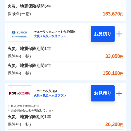
臨時費用
えられます（一部損は対象外）。
※7一括払、長期一括払のみ
募集文書番号
クレジットカード会社にご確認くださ
建築年割引（地震保険）
火災、地震保険期間
5年
単位での補償設計のため、どの補償が必要か不安な
損害防止費用
適用される割引
建築年割引
補償内容
い。
見積もりや保険会社とのご契約に先立ち、当社が提供する
火災 1年
地震 1年
人にも補償項目が選びやすいです。
163,670
保険料(一括)
補償内容
残存物取片づけ費用
付帯される費用保
円
ドコモスマート保険ナビの利用規約と個人情報の取扱いに
その他条件
指定工務店特約
※6
補償の範囲
？
付帯サービス
険金
03
住まいの緊急かけつけサービス
POINT
失火見舞費用
日新火災が提供する安心と信頼の事故対応で、万が
募集文書番号
同意いただく必要があります。詳細について、以下をご確
募集文書番号
三井住友海上火災保険株式会社
イチオシ
02
免責金額（自己負
POINT
0
20,700
4,950
建物
円
円
円
認ください。
水道管修理費用
一の場合も迅速に対応します。お客さまからの事故
免責金額なし
※2
※1
すまいのサポート24
担額）
チューリッヒのネット火災保険
免責金額（自己負
クレジットカード
お見積り
地震火災費用
免責金額なし
のご連絡の受付や事故相談などを、夜間・休日を問
※1
ドコモスマート保険ナビサービス利用規約
火災＋風災＋水災プラン
三井住友海上火災保険株式会社のおすすめポイン
担額）
お客様ご自身により、ウェブサイトでお手続きを完
リフォーム相談サービス
コンビニ払い
火災
風災・雹（ひょ
付帯サービス
わず、24時間・365日対応しています。
ドコモスマート保険ナビ編集部の評価
払込方法
当社による個人情報の取扱いについて（プライバシー
0
6,700
臨時費用
1,650
ト
家財
円
了された場合、10％のインターネット割引が適用！
落雷
長期優良住宅の維持保全サポートサー
円
う）災、雪災
円
口座振替
適用される割引
建築年割引
火災、地震保険期間
1年
ポリシー）
破裂・爆発
ビス
臨時費用
損害防止費用
（地震保険を除きます。）
正式名称は、すまいの保険です。本保険は、日新火災を引受保険会社
銀行振込
保険料（一括）内訳
33,050
保険料(一括)
01
POINT
円
損害防止費用
とし、取扱代理店であるドコモと共同募集代理店である株式会社ドコ
残存物取片づけ費用
登記物件の火災保険をお申込みの方におすすめ！登記
付帯される費用保
減らしたコストをお客さまに還元
付帯サービス
水まわり・カギのトラブルサポート
ドコモスマート保険ナビ編集部の評価
水災
盗難
ベーシックプラン(水災あり)に該当す
モ・インシュアランス（以下、ドコモ・インシュアランス）が提供す
険金
残存物取片づけ費用
火災、地震保険期間
5年
失火見舞費用
情報の自動照合によるリアルタイム契約を実現！書類
付帯される費用保
備考
一括払
水濡れ
ドコモスマート保険ナビ編集部の評価
自分に必要な補償を選べる、だから保険料にムダが
る補償内容です
るものです。
※1
険金
火災 1年
騒擾（じょう）
地震 1年
失火見舞費用
水道管修理費用
の提出と保険会社審査にお時間をいただきません！
150,160
保険料(一括)
備考
諸費用特約セットなし
支払方法
年払い
円
ない！
外部からの落下・
破損・汚損
チューリッヒのネット火災保険は
ダイレクト型でネッ
水道管修理費用
地震火災費用
※2
月払い
飛来・衝突
クレジットカード
チューリッヒ保険会社
すまいのリスクを６つに整理し、補償内容をシンプ
地震保険もセットOK！
イチオシ
ト完結のお手続き・リーズナブルな保険料
02
に加え、
火
POINT
0
21,520
地震火災費用
4,950
クレジットカード
建物
円
円
円
補償の範囲
？
03
POINT
コンビニ払い
ルにして、わかりやすいのが特徴です。
災に対する補償に加え、すべてのプランに盗難等がつ
ドコモの火災保険
「iehoいえほ」（補償選択型住宅用火災保険）
保険証券の不発行に関する特約（500
お見積り
コンビニ払い
ネット申込
※3
適用される割引
払込方法
火災＋風災＋水災プラン
口座振替
払込方法
チューリッヒ保険会社のおすすめポイント
お客さまのニーズ・ご予算に合わせて補償を自由に
円）
いており、
すまいやライフスタイルに応じた契約プランを選べ
社会問題などを考慮された幅広い補償が特
建築年割引
口座振替
申込方法
郵送
適用される割引
銀行振込
0
4,030
1,650
家財
円
お選びいただけます。
円
円
長です。
ます。
ジェイアイ傷害火災保険株式会社で
失火見舞金など付帯される費用保険金も多
インターネット割引
日新火災海上保険会社※
銀行振込
対面
保険料（一括）内訳
火災
風災・雹（ひょ
01
POINT
d払い
その他条件
住まいのアシスタンスサービス
※引受保険会社名を表記しています
補償の範囲
※2
？
03
お見積もり
POINT
く、ダイレクトでありながら充実した補償が魅力で
もしものとき、“時価”ではなく“新価”で保険金をお
落雷
う）災、雪災
建物が全焼・全壊時（延床面積に対する損害の割合
火災、地震保険期間
1年
破裂・爆発
水まわりサービス（24時間サポー
す。
支払いします。
一括払
始期日
2025/10/01
が80％以上）には、建物保険金額を全額お支払いし
一括払
WEB見積もり+メールアドレス登録後
26,300
保険料(一括)
ジェイアイ傷害火災保険株式会社の
火災 1年
ト）
地震 1年
上半期
新規契約数ランキング
円
支払方法
年払い
てくれます。
家具や電化製品等の家財の保険金額も自由に選べま
から4営業日+1日以降、お客さまが決
支払方法
年払い
水災
盗難