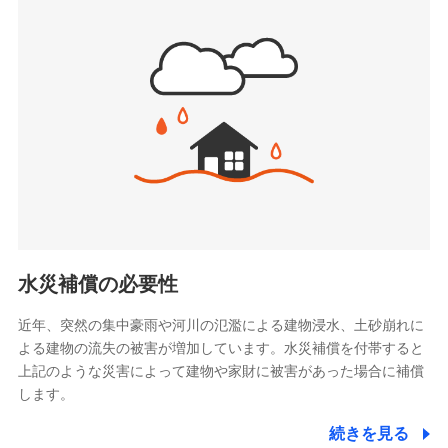
(https://www.sbipet-ssi.co.jp/)
SBIリスタ少額短期保険会社
ドコモの火災保険で
(https://www.jishin.co.jp/)
お見積もり
スマートプラス少額短期保険株式会社
（https://www.smartplus-insurance.com/）
見積もりや保険会社とのご契約に先立ち、当社が提供する
チューリッヒ少額短期保険株式会社
ドコモスマート保険ナビの利用規約と個人情報の取扱いに
(https://www.zurichssi.co.jp/)
同意いただく必要があります。詳細について、以下をご確
Tokio Marine X少額短期保険株式会社
認ください。
(https://www.tokiomarine-x.co.jp/)
ペットメディカルサポート株式会社
ドコモスマート保険ナビサービス利用規約
(https://pshoken.co.jp/)
当社による個人情報の取扱いについて（プライバシー
リトルファミリー少額短期保険株式会社
ポリシー）
(https://www.littlefamily-ssi.com/)
水災補償の必要性
2.共同募集を行う代理店から受領する個人情報
近年、突然の集中豪雨や河川の氾濫による建物浸水、土砂崩れに
よる建物の流失の被害が増加しています。水災補償を付帯すると
郵便、電話、およびＥメール等により、当社と取引のあるも
しくは委託を受けている保険会社・提携会社の保険その他に
上記のような災害によって建物や家財に被害があった場合に補償
関する情報を提供し、金融商品等の契約を勧奨するため、ま
します。
た維持管理等の委託業務遂行のため、またそれらに付帯、関
連する当社および提携会社のサービスを案内、提供するため
続きを見る
（なお、当社は複数の保険会社と取引があり、取得した個人