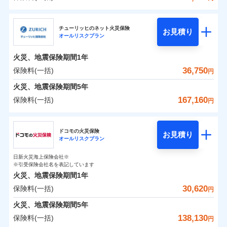
補償の範囲
？
03
POINT
三井住友海上火災保険株式会社
イチオシ
02
POINT
0
21,450
4,950
建物
円
円
円
チューリッヒのネット火災保険
お見積り
オールリスクプラン
三井住友海上火災保険株式会社のおすすめポイン
お客様ご自身により、ウェブサイトでお手続きを完
火災
風災・雹（ひょ
0
7,100
1,650
ト
家財
円
了された場合、10％のインターネット割引が適用！
落雷
円
う）災、雪災
円
火災、地震保険期間
1年
破裂・爆発
（地震保険を除きます。）
保険料（一括）内訳
36,750
保険料(一括)
01
POINT
円
減らしたコストをお客さまに還元
水災
盗難
火災、地震保険期間
5年
水濡れ
自分に必要な補償を選べる、だから保険料にムダが
※1
火災 1年
騒擾（じょう）
地震 1年
167,160
保険料(一括)
円
ない！
外部からの落下・
破損・汚損
飛来・衝突
チューリッヒ保険会社
地震保険もセットOK！
イチオシ
02
POINT
0
24,750
4,950
建物
円
円
円
ドコモの火災保険
「iehoいえほ」（補償選択型住宅用火災保険）
お見積り
オールリスクプラン
チューリッヒ保険会社のおすすめポイント
お客さまのニーズ・ご予算に合わせて補償を自由に
0
4,750
1,650
家財
円
お選びいただけます。
円
円
日新火災海上保険会社※
保険料（一括）内訳
01
POINT
※引受保険会社名を表記しています
補償の範囲
？
03
POINT
もしものとき、“時価”ではなく“新価”で保険金をお
火災、地震保険期間
1年
支払いします。
30,620
保険料(一括)
火災 1年
地震 1年
上半期
新規契約数ランキング
円
家具や電化製品等の家財の保険金額も自由に選べま
火災
風災・雹（ひょ
火災、地震保険期間
5年
す。
落雷
う）災、雪災
0
19,150
4,950
建物
円
円
円
当社火災保険新規契約者数より算出[
年
月]（ドコモスマート保険
138,130
保険料(一括)
破裂・爆発
円
ネットに加え、お電話でもお申込み可能です！
イチオシ
02
POINT
ナビ調べ）