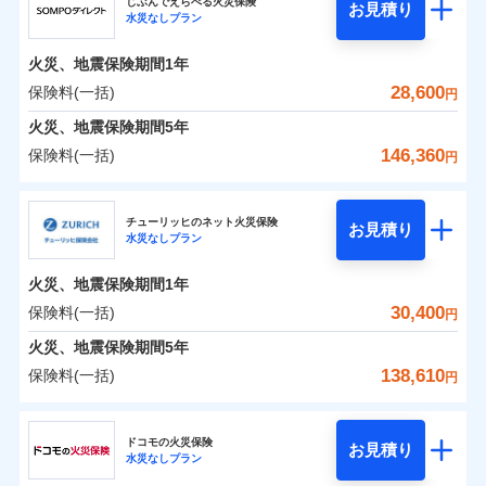
ドコモの火災保険はインターネット完結型の保険の
じぶんでえらべる火災保険
残存物取片づけ費用
付帯される費用の
お見積り
火災
風災・雹（ひょ
水災なしプラン
0
7,880
1,650
ジェイアイ傷害火災保険株式会社のおすすめポイ
家財
円
ため、保険料がリーズナブルで、各種割引も充実し
円
円
補償
落雷
失火見舞費用
う）災、雪災
免責金額（自己負
火災
風災・雹（ひょ
免責金額なし
破裂・爆発
ント
ています。
落雷
う）災、雪災
担額）
水道管修理費用
火災、地震保険期間
1年
破裂・爆発
保険料のお支払いでdポイントがたまります！保険
地震火災費用
保険料（一括）内訳
28,600
保険料(一括)
01
POINT
水災
盗難
円
臨時費用
料に対して、通常のdポイントとは別に1%相当のd
水濡れ
水災
盗難
※1
火災、地震保険期間
5年
損害防止費用
騒擾（じょう）
適用される割引
建築年割引
ポイントが上乗せして進呈されるため、「d払い」
水濡れ
外部からの落下・
破損・汚損
火災 1年
地震 1年
騒擾（じょう）
146,360
保険料(一括)
補償内容
残存物取片づけ費用
付帯される費用保
円
や「dカード」でお支払いの場合は最大2%のdポイ
飛来・衝突
外部からの落下・
イチオシ
破損・汚損
02
POINT
付帯サービス
険金
住まいの緊急かけつけサービス
失火見舞費用
ントがたまります。また「d払い」であれば、ポイ
飛来・衝突
ＳＯＭＰＯダイレクト損害保険株式会社
0
17,300
4,950
建物
円
円
円
水道管修理費用
※3
ントで保険料を支払うこともできます。
ソニー損保の新ネット火災保険は、補償の組合せが自
チューリッヒのネット火災保険
免責金額（自己負
クレジットカード
お見積り
地震火災費用
免責金額なし
※2
水災なしプラン
3つの基本プランからご自身にぴったりの補償をお
ＳＯＭＰＯダイレクト損害保険株式会社のおすす
担額）
由だから、必要な補償に絞って選べます。
コンビニ払い
払込方法
0
8,470
1,650
めポイント
選びいただけます。さらに、自分好みにオプション
家財
円
円
円
しかも「地震上乗せ特約（全半損時のみ）」で、地震
口座振替
適用される割引
建築年割引
火災、地震保険期間
1年
臨時費用
を追加・削除することで、補償内容を自由にカスタ
の被害にも火災保険の保険金額に対して最大100％で備
銀行振込
保険料（一括）内訳
30,400
保険料(一括)
01
POINT
円
損害防止費用
マイズしていただけます。ニーズに合わせたパック
えられます（一部損は対象外）。
補償内容
付帯サービス
水まわり・カギのトラブルサポート
残存物取片づけ費用
火災、地震保険期間
5年
付帯される費用保
単位での補償設計のため、どの補償が必要か不安な
補償内容
一括払
険金
火災 1年
地震 1年
失火見舞費用
人にも補償項目が選びやすいです。
138,610
保険料(一括)
備考
諸費用特約セットなし
支払方法
年払い
円
補償の範囲
免責金額（自己負
水道管修理費用
？
03
※3
POINT
日新火災が提供する安心と信頼の事故対応で、万が
月払い
免責金額なし
※2
チューリッヒ保険会社
イチオシ
担額）
02
免責金額（自己負
POINT
0
17,250
地震火災費用
4,950
クレジットカード
建物
円
円
円
一の場合も迅速に対応します。お客さまからの事故
免責金額なし
※1
担額）
ドコモの火災保険
お見積り
コンビニ払い
ネット申込
※4
のご連絡の受付や事故相談などを、夜間・休日を問
水災なしプラン
払込方法
チューリッヒ保険会社のおすすめポイント
お客様ご自身により、ウェブサイトでお手続きを完
臨時費用
※3
建築年割引
火災
風災・雹（ひょ
口座振替
申込方法
郵送
わず、24時間・365日対応しています。
適用される割引