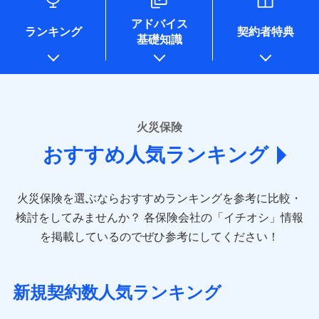
口座振替
各種セミナーの開催のため
銀行振込
コンビニ払い
※8
ドコモスマート保険ナビサービス利用規約
募集文書番号
払込方法
※4地震火災費用の取扱いはなし
地震の被害にも最大100％で備えられます。
当社による個人情報の取扱いについて（プライバシー
コンサルティングサービスの実施のため
銀行振込
口座振替
アドバイス
※5火災・風災等の事故により建物に
当社による個人情報の取扱いについて（プライバシー
アンケートやキャンペーン等の実施のため
ポリシー）
ランキング
契約者特典
一括払
銀行振込
損害が生じたとき、日新火災がご案内
基礎知識
ポリシー）
上記に係る案内・手続き・管理等付帯業務を行うため
一括払
支払方法
年払い
する修理業者（指定工務店）が建物の
* 当社が委託を受けている保険会社の情報は、保険会社
修理を行います。
支払方法
年払い
月払い
一括払
のホームページに掲載しておりますので、ご確認くださ
月払い
補償内容
支払方法
年払い
い。
ソニー損害保険株式会社で
募集文書番号
ネット申込
月払い
ドコモスマート保険ナビ編集部の評価
お見積もり
ネット申込
申込方法
郵送
■損害保険
火災保険
免責金額（自己負
申込方法
郵送
対面
ネット申込
あいおいニッセイ同和損害保険株式会社
免責金額なし
担額）
補償を自由に選べて、もしものときは「新価（再調達
対面
おすすめ人気ランキング
申込方法
見積もりや保険会社とのご契約に先立ち、当社が提供する
(https://www.aioinissaydowa.co.jp/)
郵送
価額）」でお支払いします。
始期日
2024/10/01
ドコモスマート保険ナビの利用規約と個人情報の取扱いに
アクサ損害保険株式会社 (https://www.axa-
対面
臨時費用
万一ご自宅が被害にあわれた場合は、修繕業者のご紹
始期日
2026/01/01
同意いただく必要があります。詳細について、以下をご確
direct.co.jp/)
損害防止費用
ドコモスマート保険ナビ編集部の評価
介などをご利用いただけます。
認ください。
※1水災料率は最低リスク区分を適用
火災保険を選ぶならおすすめランキングを参考に比較・
アニコム損害保険株式会社 (https://www.anicom-
始期日
2026/08/01
残存物取片づけ費用
※2盗難および水ぬれについては対象
付帯される費用保
※1損害割合が30%未満の場合は定率
コンビニ払いの払込票をスマートフォンアプリでお支
sompo.co.jp/)
ドコモスマート保険ナビサービス利用規約
検討をしてみませんか？
各保険会社の「イチオシ」情報
です。
険金
払、水災料率は最も水災リスクが低い
失火見舞費用
※2
東京海上ダイレクト損害保険株式会社
払いが可能です。
※1盗難、水濡れ、騒擾（じょう）、
ドコモの火災保険は、基本補償となる火災、破裂・爆
当社による個人情報の取扱いについて（プライバシー
を掲載しているのでぜひ参考にしてください！
※3水ぬれは自己負担額5万円
水災等地を適用
水道管修理費用
外部からの落下・飛来・衝突は自動付
※3
説明事項
(https://www.e-design.net/)
ポリシー）
※4事故時諸費用（火災・風水災等限
発に加え、風災、落雷や盗難・水ぬれなど住まいを取
※2水道管修理費用の取扱いはなし
帯です。
地震火災費用
AIG損害保険株式会社
※4
説明事項
定）特約セットありも選択可能
※3一括払・年払のみ、コンビニ・ペ
り巻く多様なリスクに対応。3つの基本プランから選択
※2水まわりトラブル、カギ開け対
(https://www.aig.co.jp/sonpo)
※5修理費として保険金をお支払いし
イジー（番号通知方式）
でき、さらに補償内容を自由にカスタマイズ可能なた
応、ガラス破損の場合に60分までの
新規契約数人気ランキング
ます。
その他付帯される
ＳＢＩ損害保険株式会社
修理付帯費用
簡易作業無料でご提供いたします。弊
め、住居形態やライフスタイルに合わせて無駄のない
※6セットありも選択可能
費用の補償
(https://www.sbisonpo.co.jp/)
ＳＯＭＰＯダイレクト損害保険株式会社で
募集文書番号
社提携業者にて24時間365日受付。受
※7保険金額×5％、300万円限度
説明事項