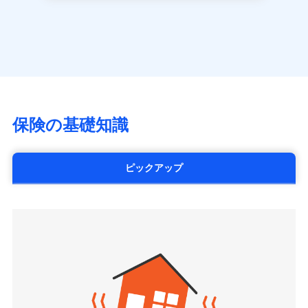
長です。
失火見舞金など付帯される費用保険金も多
一括払
アクサ生命保険株式会社
※
家族Eye（親族連絡先制度）
がご利用できます。
く、ダイレクトでありながら充実した補償が魅力で
支払方法
年払い
見積もりや保険会社とのご契約に先立ち、当社が提供する
（https://www.axa.co.jp/）
※「ご契約者（保険にご加入されたお客さま）」が、その保険
す。
ドコモスマート保険ナビの利用規約と個人情報の取扱いに
月払い
SBI生命保険株式会社（https://www.sbilife.co.jp/）
契約に関する緊急連絡先としてご親族を登録する制度。
同意いただく必要があります。詳細について、以下をご確
FWD生命保険株式会社
認ください。
ネット申込
（https://www.fwdlife.co.jp/）
申込方法
郵送
ドコモスマート保険ナビサービス利用規約
ソニー生命保険株式会社
対面
当社による個人情報の取扱いについて（プライバシー
（https://www.sonylife.co.jp）
チューリッヒ保険会社で
ポリシー）
SOMPOひまわり生命保険株式会社
保険の基礎知識
三井住友海上火災保険株式会社で
お見積もり
始期日
2026/04/01
（https://www.himawari-life.co.jp/）
お見積もり
第一ネオ生命保険株式会社
チューリッヒ保険会社の
※1損害割合が30%未満の場合は定率
（https://neofirst.co.jp/）
ピックアップ
三井住友海上火災保険株式会社の
詳細を見る
払、水災料率は最低リスク区分を適用
大樹生命保険株式会社（https://www.taiju-
詳細を見る
※2失火見舞費用の取扱いはなし
life.co.jp）
※3水道管修理費用の取扱いはなし
太陽生命保険株式会社（https://www.taiyo-
見積もりや保険会社とのご契約に先立ち、当社が提供する
説明事項
※4地震火災費用の取扱いはなし
見積もりや保険会社とのご契約に先立ち、当社が提供する
seimei.co.jp）
ドコモスマート保険ナビの利用規約と個人情報の取扱いに
※5火災・風災等の事故により建物に
ドコモスマート保険ナビの利用規約と個人情報の取扱いに
損害が生じたとき、日新火災がご案内
チューリッヒ生命保険株式会社
同意いただく必要があります。詳細について、以下をご確
同意いただく必要があります。詳細について、以下をご確
する修理業者（指定工務店）が建物の
認ください。
（https://www.zurichlife.co.jp/）
修理を行います。
認ください。
東京海上日動あんしん生命保険株式会社
ドコモスマート保険ナビサービス利用規約
（https://www.tmn-anshin.co.jp/）
ドコモスマート保険ナビサービス利用規約
当社による個人情報の取扱いについて（プライバシー
募集文書番号
なないろ生命保険株式会社
当社による個人情報の取扱いについて（プライバシー
ポリシー）