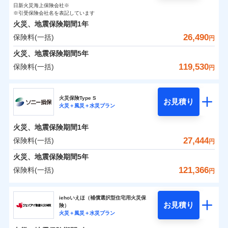
0
4,750
臨時費用
1,650
家財
円
了された場合、10％のインターネット割引が適用！
落雷
損害防止費用
円
う）災、雪災
円
インターネット割引
日新火災海上保険会社※
銀行振込
対面
保険料（一括）内訳
01
破裂・爆発
POINT
損害防止費用
※引受保険会社名を表記しています
（地震保険を除きます。）
残存物取片づけ費用
付帯される費用保
正式名称は、すまいの保険です。本保険は、日新火災を引受保険会社
※4
火災、地震保険期間
1年
険金
とし、取扱代理店であるドコモと共同募集代理店である株式会社ドコ
残存物取片づけ費用
付帯される費用保
失火見舞費用
水まわりサービス（24時間サポー
※5
減らしたコストをお客さまに還元
一括払
始期日
2025/10/01
水災
盗難
モ・インシュアランス（以下、ドコモ・インシュアランス）が提供す
険金
26,490
保険料(一括)
火災 1年
ト）
地震 1年
失火見舞費用
円
水道管修理費用
水濡れ
支払方法
年払い
自分に必要な補償を選べる、だから保険料にムダが
るものです。
騒擾（じょう）
カギあけサービス（24時間サポー
水道管修理費用
地震火災費用
火災、地震保険期間
5年
※1水災料率は最低リスク区分を適用
月払い
付帯サービス
ない！
外部からの落下・
破損・汚損
ト）
0
15,250
地震火災費用
4,950
説明事項
※2雑危険（盗難を除く）および破汚
建物
円
円
円
飛来・衝突
119,530
保険料(一括)
円
地震保険もセットOK！
イチオシ
02
キャッシュレス・リペアサービス
POINT
損において、自己負担額5万円
防犯対策費用特約
その他付帯される
補償の範囲
ネット申込
？
03
POINT
気象災害アラート
「iehoいえほ」（補償選択型住宅用火災保険）
ドコモの火災保険
費用の補償
保険証券の不発行に関する特約（500
特別費用保険金特約
申込方法
適用される割引
郵送
※5
0
8,550
1,650
家財
お客さまのニーズ・ご予算に合わせて補償を自由に
円
円）
円
円
募集文書番号
火災保険Type S
お見積り
対面
お選びいただけます。
※保険料は下の場合の築年月で計算し
火災＋風災＋水災プラン
※
ドコモの火災保険
地震保険建築年割引
のおすすめポイント
火災
風災・雹（ひょ
適用される割引
ています。
その他条件
住まいのアシスタンスサービス
補償の範囲
※2
？
03
POINT
もしものとき、“時価”ではなく“新価”で保険金をお
家財セット割引
落雷
う）災、雪災
始期日
2024/10/01
新築：2026年1月
火災、地震保険期間
1年
保険料（一括）内訳
01
破裂・爆発
備考
POINT
支払いします。
築5年：2021年1月
WEB見積もり+メールアドレス登録後
27,444
保険料(一括)
上半期
新規契約数ランキング
円
その他条件
地震火災費用特約
※6
築10年：2016年1月
※1水災料率は最低リスク区分を適用
家具や電化製品等の家財の保険金額も自由に選べま
から4営業日+1日以降、お客さまが決
水災
盗難
備考
火災
築15年：2011年1月
風災・雹（ひょ
火災 1年
※2破損・汚損の取扱いはなし
地震 1年
火災、地震保険期間
5年
済した時点で保険のお申し込みと完了
す。
水濡れ
イチオシ
落雷
う）災、雪災
02
POINT
ドコモスマート保険ナビ編集部の評価
※1
※3水道管修理費用の取扱いはなし
暮らしのQQ隊（カギあけQQサービ
騒擾（じょう）
当社火災保険新規契約者数より算出[
となります。
年
月]（ドコモスマート保険
121,366
保険料(一括)
説明事項
付帯サービス
破裂・爆発
円
ネットに加え、お電話でもお申込み可能です！
※4コンビニ払の払込票をスマートフ
ス、水まわりQQサービス）
外部からの落下・
破損・汚損
クレジットカード
ナビ調べ）
0
11,790
4,950
建物
円
円
円
飛来・衝突
ォンアプリで支払うことができます。
火災、自然災害、盗難などトータルでカバーし、大
ソニー損害保険株式会社
コンビニ払い
※4
クレジットカード
ソニー損保の新ネット火災保険は、補償の組合せが
※3
水災
盗難
※5一部契約のみ
払込方法
切な住まいをお守りします！
クレジットカード
iehoいえほ（補償選択型住宅用火災保
※7
水濡れ
口座振替
コンビニ払い
自由だから、必要な補償に絞って選べます。
お見積り
険）
補償の範囲
？
03
払込方法
POINT
騒擾（じょう）
コンビニ払い
※7
0
8,100
1,650
ソニー損害保険株式会社のおすすめポイント
水まわりトラブル、カギ開け対応など「住まいのア
家財
円
円
円
銀行振込
火災＋風災＋水災プラン
口座振替
払込方法
外部からの落下・
募集文書番号
破損・汚損
しかも、「地震上乗せ特約（全半損時のみ）」で、
口座振替
シスタンスサービス」が無料付帯
飛来・衝突
銀行振込