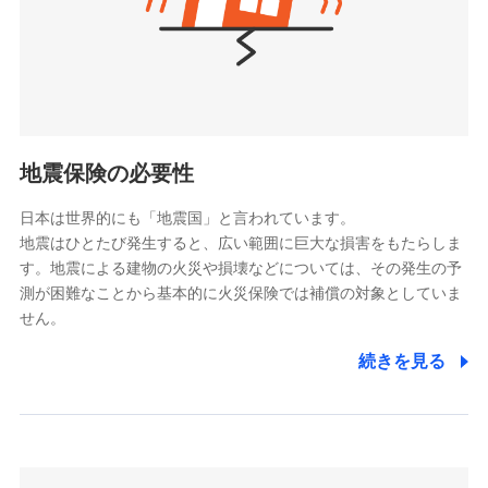
（https://www.nanairolife.co.jp/）
ポリシー）
日本生命保険相互会社
（https://www.nissay.co.jp）
はなさく生命保険株式会社
（https://www.life8739.co.jp/）
ドコモスマート保険ナビ編集部の評価
マニュライフ生命保険株式会社
（https://www.manulife.co.jp/）
地震保険の必要性
三井住友海上あいおい生命保険株式会社
ドコモの火災保険は、基本補償となる火災、破裂・爆
（https://www.msa-life.co.jp/）
発に加え、風災、落雷や盗難・水ぬれなど住まいを取
日本は世界的にも「地震国」と言われています。
メットライフ生命株式会社
地震はひとたび発生すると、広い範囲に巨大な損害をもたらしま
り巻く多様なリスクに対応。3つの基本プランから選択
(https://www.metlife.co.jp/)
す。地震による建物の火災や損壊などについては、その発生の予
でき、さらに補償内容を自由にカスタマイズ可能なた
メディケア生命保険株式会社
測が困難なことから基本的に火災保険では補償の対象としていま
め、住居形態やライフスタイルに合わせて無駄のない
（https://www.medicarelife.com/）
せん。
最適設計が実現できます。スマホ・PCで手続きが完結
し、24時間365日の事故受付で万一の際も安心。保険
■少額短期保険
続きを見る
株式会社アシロ少額短期保険
料に応じてdポイントもたまる、利便性とおトクさを兼
(https://kailash.co.jp/)
ね備えた火災保険です。
SBIいきいき少額短期保険会社 (https://www.i-
sedai.com/)
SBIペット少額短期保険株式会社