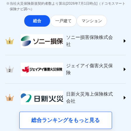
最適設計が実現できます。スマホ・PCで手続きが完結
ジェイアイ傷害火災保険株式会社
付後、専門業者が対応に向かいます。
お見積もり
当社火災保険新規契約者数より算出[2026年7月1日時点]（ドコモスマート
※8一括払、長期一括払のみ
し、24時間365日の事故受付で万一の際も安心。保険
インターネット割引
(https://www.jihoken.co.jp/)
ガラス破損の対応時間は9時～20時と
保険ナビ調べ）
なります。
料に応じてdポイントもたまる、利便性とおトクさを兼
適用される割引
指定工務店割引
ソニー損害保険株式会社
※3クレジットカード会社の分割払い
見積もりや保険会社とのご契約に先立ち、当社が提供する
総合
一戸建て
マンション
ね備えた火災保険です。
(https://www.sonysonpo.co.jp/)
建築年割引（地震保険）
募集文書番号
が可能なことがあります。詳しくは各
ドコモスマート保険ナビの利用規約と個人情報の取扱いに
損害保険ジャパン株式会社 (https://www.sompo-
クレジットカード会社にご確認くださ
同意いただく必要があります。詳細について、以下をご確
その他条件
japan.co.jp/)
指定工務店特約
※5
い。
ドコモスマート保険ナビ編集部の評価
ソニー損害保険株式会
認ください。
ＳＯＭＰＯダイレクト損害保険株式会社
社
ドコモスマート保険ナビサービス利用規約
(https://www.sompo-direct.co.jp/)
すまいのサポート24
募集文書番号
登記物件の火災保険をお申込みの方におすすめ！登記
チューリッヒ保険会社 (https://www.zurich.co.jp/)
当社による個人情報の取扱いについて（プライバシー
リフォーム相談サービス
ドコモの火災保険で
付帯サービス
情報の自動照合によるリアルタイム契約を実現！書類
東京海上日動火災保険株式会社
ポリシー）
お見積もり
長期優良住宅の維持保全サポートサー
ジェイアイ傷害火災保
の提出と保険会社審査にお時間をいただきません！
(https://www.tokiomarine-nichido.co.jp/)
ビス
ドコモスマート保険ナビ編集部の評価
日新火災海上保険株式会社
険
見積もりや保険会社とのご契約に先立ち、当社が提供する
(https://www.nisshinfire.co.jp/)
備考
スリムプランに該当する補償内容です
ドコモスマート保険ナビの利用規約と個人情報の取扱いに
ペット＆ファミリー損害保険株式会社
すまいのリスクを６つに整理し、補償内容をシンプ
ドコモスマート保険ナビ編集部の評価
同意いただく必要があります。詳細について、以下をご確
(https://www.petfamilyins.co.jp/)
クレジットカード
ルにして、わかりやすいのが特徴です。
日新火災海上保険株式
認ください。
三井住友海上火災保険株式会社 (https://www.ms-
ジェイアイ傷害火災保険株式会社で
コンビニ払い
会社
すまいやライフスタイルに応じた契約プランを選べ
ドコモスマート保険ナビサービス利用規約
チューリッヒのネット火災保険は
ダイレクト型でネッ
ins.com/)
お見積もり
払込方法
口座振替
ます。
三井ダイレクト損害保険株式会社
ト完結のお手続き・リーズナブルな保険料
当社による個人情報の取扱いについて（プライバシー
に加え、
火
銀行振込
建物が全焼・全壊時（延床面積に対する損害の割合
(https://www.mitsui-direct.co.jp/)
ポリシー）
ジェイアイ傷害火災保険株式会社の
災に対する補償に加え、すべてのプランに盗難等がつ
総合ランキングをもっと見る
d払い
が80％以上）には、建物保険金額を全額お支払いし
詳細を見る
いており、
社会問題などを考慮された幅広い補償が特
■生命保険
てくれます。