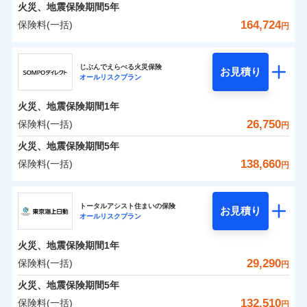
火災 1年
地震 1年
火災、地震保険期間
5年
164,724
保険料(一括)
円
0
13,008
4,950
建物
円
円
円
ジェイアイ傷害火災保険株式会社
じぶんでえらべる火災保険
お見積り
オールリスクプラン
0
10,247
1,650
ジェイアイ傷害火災保険株式会社のおすすめポイ
家財
円
円
円
ント
火災、地震保険期間
1年
保険料（一括）内訳
26,750
保険料(一括)
01
POINT
円
火災、地震保険期間
5年
火災 1年
地震 1年
138,660
保険料(一括)
円
イチオシ
02
POINT
ＳＯＭＰＯダイレクト損害保険株式会社
0
18,430
4,950
建物
円
円
円
ソニー損保の新ネット火災保険は、補償の組合せが自
トータルアシスト住まいの保険
お見積り
オールリスクプラン
ＳＯＭＰＯダイレクト損害保険株式会社のおすす
由だから、必要な補償に絞って選べます。
0
10,690
1,650
めポイント
家財
円
円
円
しかも「地震上乗せ特約（全半損時のみ）」で、地震
火災、地震保険期間
1年
の被害にも火災保険の保険金額に対して最大100％で備
保険料（一括）内訳
29,290
保険料(一括)
01
POINT
円
えられます（一部損は対象外）。
火災、地震保険期間
5年
火災 1年
地震 1年
132,510
保険料(一括)
円