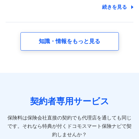
7.社員（従業者）の個人情報
続きを見る
人事･勤怠･健康・労務等の管理、給与支給、福利厚生・採用
退職関連処理等の各種手続きのため、当社と従業員または従
業員同士の連絡のため
知識・情報をもっと見る
8.取引先個人情報
取引先としての選定業務、営業情報の提供業務、契約締結手
続き業務、取引管理業務、およびこれらに準ずる業務の遂行
のため
9.お問い合わせ情報
各種お問い合わせに対応するため
契約者専用サービス
10.受託業務の 個人情報
受託業務の遂行およびこれらに準ずる業務の遂行のため
保険料は保険会社直接の契約でも代理店を通しても同じ
です。
それなら特典が付くドコモスマート保険ナビで契
11.マイカー通勤管理クラウド並びに法人向けASPサー
ビスに関してのお問い合わせ情報
約しませんか？