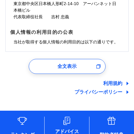
ドコモスマート保険ナビサービス利用規約
お見積もり
わず、24時間・365日対応しています。
対面
東京都中央区日本橋人形町2-14-10 アーバンネット日
臨時費用
※保険料は下の場合の築年月で計算し
対面
損害防止費用
当社による個人情報の取扱いについて（プライバシー
ジェイアイ傷害火災保険株式会社の
本橋ビル
ています。
損害防止費用
メディカルアシスト
残存物取片づけ費用
付帯される費用保
正式名称は、すまいの保険です。本保険は、日新火災を引受保険会社
チューリッヒ保険会社の
※5
ポリシー）
詳細を見る
付帯サービス
始期日
2024/10/01
新築：2026年1月
代表取締役社長 吉村 忠義
始期日
2026/04/01
険金
とし、取扱代理店であるドコモと共同募集代理店である株式会社ドコ
残存物取片づけ費用
介護アシスト
備考
付帯される費用保
詳細を見る
失火見舞費用
※6
築5年：2021年1月
モ・インシュアランス（以下、ドコモ・インシュアランス）が提供す
険金
失火見舞費用
水道管修理費用
築10年：2016年1月
ドコモスマート保険ナビ編集部の評価
※1水災料率は最低リスク区分を適用
るものです。
※1破損・汚損、水ぬれは自己負担額
個人情報の利用目的の公表
見積もりや保険会社とのご契約に先立ち、当社が提供する
クレジットカード
水道管修理費用
築15年：2011年1月
地震火災費用
※2水道管修理費用の取扱いはなし
見積もりや保険会社とのご契約に先立ち、当社が提供する
5万円
ドコモスマート保険ナビの利用規約と個人情報の取扱いに
コンビニ払い
説明事項
※3コンビニ払の払込票をスマートフ
地震火災費用
当社が取得する個人情報の利用目的は以下の通りです。
払込方法
ドコモスマート保険ナビの利用規約と個人情報の取扱いに
※2失火見舞費用の取扱いはなし
ソニー損保の新ネット火災保険は、補償の組合せが
同意いただく必要があります。詳細について、以下をご確
ォンアプリで支払うことができます。
口座振替
クレジットカード
防犯対策費用特約
その他付帯される
補償の範囲
※3水道管修理費用の取扱いはなし
？
同意いただく必要があります。詳細について、以下をご確
03
POINT
認ください。
自由だから、必要な補償に絞って選べます。
※4一部契約のみ
費用の補償
保険証券の不発行に関する特約（500
銀行振込
コンビニ払い
（破損・汚損等危険補償特約で補償対
特別費用保険金特約
※3
認ください。
適用される割引
1.見積請求受付時、資料請求受付時、ユーザー登録受
払込方法
円）
しかも、「地震上乗せ特約（全半損時のみ）」で、
ドコモスマート保険ナビサービス利用規約
説明事項
象となる場合があります）
口座振替
付時
ドコモスマート保険ナビサービス利用規約
募集文書番号
※4地震火災費用の取扱いはなし
全文表示
地震の被害にも最大100％で備えられます。
一括払
当社による個人情報の取扱いについて（プライバシー
地震保険建築年割引
銀行振込
火災
風災・雹（ひょ
適用される割引
ユーザー登録受付および、管理のため
※5火災・風災等の事故により建物に
当社による個人情報の取扱いについて（プライバシー
その他条件
住まいのアシスタンスサービス
※2
ポリシー）
支払方法
年払い
家財セット割引
落雷
う）災、雪災
郵便、電話、およびＥメール等により、当社と取引のあるも
損害が生じたとき、日新火災がご案内
ポリシー）
破裂・爆発
月払い
一括払
しくは委託を受けている保険会社・提携会社の保険その他に
する修理業者（指定工務店）が建物の
利用規約
WEB見積もり+メールアドレス登録後
その他条件
地震火災費用特約
関する情報を提供し、金融商品等の契約を勧奨するため、ま
修理を行います。
※7
支払方法
年払い
から4営業日+1日以降、お客さまが決
プライバシーポリシー
水災
盗難
備考
た維持管理等の委託業務遂行のため、またそれらに付帯、関
ネット申込
月払い
済した時点で保険のお申し込みと完了
水濡れ
連する当社および提携会社のサービスを案内、提供するため
ソニー損害保険株式会社で
※1
クレジットカード
申込方法
郵送
※8
募集文書番号
騒擾（じょう）
となります。
（なお、当社は複数の保険会社と取引があり、取得した個人
ドコモスマート保険ナビ編集部の評価
お見積もり
外部からの落下・
破損・汚損
コンビニ払い
対面
※8
ネット申込
情報を取引のある他の保険会社の商品・サービスをご提案す
払込方法
飛来・衝突
口座振替
クレジットカード
申込方法
郵送
※3
るために利用させていただくことがあります。）
補償を自由に選べて、もしものときは「新価（再調達
始期日
2025/10/01
各種セミナーの開催のため
銀行振込
コンビニ払い
※8
対面
見積もりや保険会社とのご契約に先立ち、当社が提供する
払込方法
コンサルティングサービスの実施のため
価額）」でお支払いします。
口座振替
ドコモスマート保険ナビの利用規約と個人情報の取扱いに
アドバイス
アンケートやキャンペーン等の実施のため