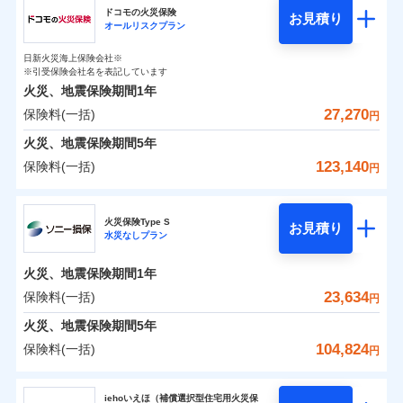
円
円
円
ドコモの火災保険
お見積り
水災
盗難
オールリスクプラン
チューリッヒ保険会社のおすすめポイント
修理費だけでなく、修理と密接に関わる費用も損害保
水濡れ
補償の範囲
※1
？
0
03
4,750
1,650
POINT
家財
騒擾（じょう）
円
険金としてまとめてお支払いします！
円
円
日新火災海上保険会社※
保険料（一括）内訳
01
外部からの落下・
破損・汚損
POINT
※引受保険会社名を表記しています
全国の損害サービス拠点が一日でも早く保険金をお届
飛来・衝突
火災、地震保険期間
1年
けできるよう万全の損害サービス体制で手厚く支援し
27,270
保険料(一括)
火災
風災・雹（ひょ
火災 1年
地震 1年
円
ランキングをもっと見る
ます！
落雷
う）災、雪災
「メディカルアシスト」「介護アシスト」など豊富な
火災、地震保険期間
破裂・爆発
5年
0
17,200
4,950
建物
円
付帯サービスでお客様の日々の生活もしっかりサポー
円
円
123,140
保険料(一括)
円
イチオシ
02
POINT
水災
盗難
トします！
水濡れ
ドコモの火災保険
※1
騒擾（じょう）
0
11,000
1,650
すまいのリスクを6つに整理し、補償内容をシンプルに
家財
円
円
円
上半期
新規契約数ランキング
火災保険Type S
外部からの落下・
破損・汚損
お見積り
わかりやすくしています！
水災なしプラン
飛来・衝突
※
ドコモの火災保険
のおすすめポイント
補償の範囲
？
03
POINT
補償内容
※2
すまいやライフスタイルに応じた契約プランをご用意
当社火災保険新規契約者数より算出[
年
月]（ドコモスマート保険
火災、地震保険期間
1年
保険料（一括）内訳
01
POINT
しています。
ナビ調べ）
23,634
保険料(一括)
円
お客さまのニーズに合わせてオプションの特約のご選
免責金額（自己負
火災
風災・雹（ひょ
免責金額なし
※2
落雷
う）災、雪災
択が可能です。
担額）
火災 1年
地震 1年
火災、地震保険期間
5年
イチオシ
破裂・爆発
02
POINT
建物が全焼・全壊時（延床面積に対する損害の割合が
104,824
保険料(一括)
円
臨時費用
80％以上）には、建物保険金額を全額お支払いいたし
0
10,620
4,950
建物
円
円
円
水災
補償内容
盗難
火災、自然災害、盗難などトータルでカバーし、大
ソニー損害保険株式会社
損害防止費用
ます！
水濡れ
切な住まいをお守りします！
iehoいえほ（補償選択型住宅用火災保
※1
ランキングをもっと見る