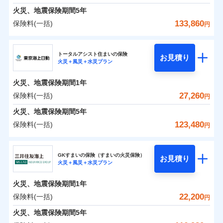
免責金額（自己負
料に対して、通常のdポイントとは別に1%相当のd
免責金額なし
募集文書番号
※1
水災
盗難
険金
失火見舞費用
担額）
火災、地震保険期間
5年
※3
※1破損・汚損の免責額5万円
ドコモスマート保険ナビ編集部の評価
ポイントが上乗せして進呈されるため、「d払い」
水濡れ
見積もりや保険会社とのご契約に先立ち、当社が提供する
※1水災料率は最低リスク区分を適用
火災 1年
水道管修理費用
地震 1年
※2水まわりトラブル、カギ開け対
騒擾（じょう）
※4
133,860
保険料(一括)
円
や「dカード」でお支払いの場合は最大2%のdポイ
ドコモスマート保険ナビの利用規約と個人情報の取扱いに
※2水ぬれ、破損、汚損等は自己負担
外部からの落下・
イチオシ
破損・汚損
02
応、ガラス破損の場合に60分までの
臨時費用
POINT
地震火災費用
※5
同意いただく必要があります。詳細について、以下をご確
補償内容
ントがたまります。また「d払い」であれば、ポイ
飛来・衝突
額5万円
修理費だけでなく、修理と密接に関わる費用も損害
ＳＯＭＰＯダイレクト損害保険株式会社
簡易作業無料でご提供いたします。弊
損害防止費用
0
16,230
4,950
建物
円
円
円
認ください。
※3事故時諸費用（火災・風水災等限
ントで保険料を支払うこともできます。
社提携業者にて24時間365日受付。受
ランキングをもっと見る
保険金としてまとめてお支払いしてくれます。
ソニー損保の新ネット火災保険は、補償の組合せが自
その他付帯される
トータルアシスト住まいの保険
残存物取片づけ費用
付帯される費用の
お見積り
定）特約セットありも選択可能
修理付帯費用
付後、専門業者が対応に向かいます。
説明事項
ドコモスマート保険ナビサービス利用規約
火災＋風災＋水災プラン
3つの基本プランからご自身にぴったりの補償をお
説明事項
費用の補償
ＳＯＭＰＯダイレクト損害保険株式会社のおすす
由だから、必要な補償に絞って選べます。
補償
全国の損害サービス拠点が一日でも早く保険金をお
※4修理費として保険金をお支払いし
失火見舞費用
免責金額（自己負
ガラス破損の対応時間は9時～20時と
ドコモスマート保険ナビ編集部の評価
免責金額なし
当社による個人情報の取扱いについて（プライバシー
0
8,840
1,650
めポイント
選びいただけます。さらに、自分好みにオプション
家財
ます。
円
円
円
しかも「地震上乗せ特約（全半損時のみ）」で、地震
届けできるよう万全の損害サービス体制で手厚く支
担額）
なります。
水道管修理費用
火災、地震保険期間
1年
ポリシー）
※5セットありも選択可能
インターネット割引
を追加・削除することで、補償内容を自由にカスタ
※3クレジットカード会社の分割払い
の被害にも火災保険の保険金額に対して最大100％で備
援が受けられます。
地震火災費用
保険料（一括）内訳
27,260
保険料(一括)
※6保険金額×5％、300万円限度
01
POINT
円
が可能なことがあります。詳しくは各
適用される割引
指定工務店割引
登記物件の火災保険をお申込みの方におすすめ！登記
マイズしていただけます。ニーズに合わせたパック
臨時費用
えられます（一部損は対象外）。
「メディカルアシスト」「介護アシスト」など豊富
※7一括払、長期一括払のみ
クレジットカード会社にご確認くださ
建築年割引（地震保険）
火災、地震保険期間
5年
情報の自動照合によるリアルタイム契約を実現！書類
単位での補償設計のため、どの補償が必要か不安な
損害防止費用
適用される割引
建築年割引
補償内容
な付帯サービスでお客様の日々の生活も充実したサ
い。
火災 1年
地震 1年
の提出と保険会社審査にお時間をいただきません！
人にも補償項目が選びやすいです。
123,480
保険料(一括)
補償内容
残存物取片づけ費用
付帯される費用保
円
ポートが受けられます。
その他条件
指定工務店特約
※6
補償の範囲
？
付帯サービス
険金
03
住まいの緊急かけつけサービス
POINT
失火見舞費用
日新火災が提供する安心と信頼の事故対応で、万が
募集文書番号
募集文書番号
東京海上日動火災保険株式会社
イチオシ
02
免責金額（自己負
POINT
0
12,450
4,950
建物
円
円
円
水道管修理費用
一の場合も迅速に対応します。お客さまからの事故
免責金額なし
※2
※1
すまいのサポート24
担額）
GKすまいの保険（すまいの火災保険）
免責金額（自己負
クレジットカード
お見積り
地震火災費用
免責金額なし
のご連絡の受付や事故相談などを、夜間・休日を問
※1
火災＋風災＋水災プラン
東京海上日動火災保険株式会社のおすすめポイン
担額）
お客様ご自身により、ウェブサイトでお手続きを完
リフォーム相談サービス
コンビニ払い
火災
風災・雹（ひょ
付帯サービス
わず、24時間・365日対応しています。
払込方法
0
6,700
臨時費用
1,650
ト
家財
円
了された場合、10％のインターネット割引が適用！
落雷
長期優良住宅の維持保全サポートサー
円
う）災、雪災
円
ジェイアイ傷害火災保険株式会社で
口座振替
適用される割引
建築年割引
火災、地震保険期間
1年
東京海上日動火災保険株式会社で
破裂・爆発
ビス
臨時費用
損害防止費用
（地震保険を除きます。）
お見積もり
正式名称は、すまいの保険です。本保険は、日新火災を引受保険会社
銀行振込
お見積もり
保険料（一括）内訳
22,200
保険料(一括)
01
POINT
円
損害防止費用
とし、取扱代理店であるドコモと共同募集代理店である株式会社ドコ
残存物取片づけ費用
付帯される費用保
減らしたコストをお客さまに還元
付帯サービス
水まわり・カギのトラブルサポート
ドコモスマート保険ナビ編集部の評価
水災
盗難
ベーシックプラン(水災あり)に該当す
モ・インシュアランス（以下、ドコモ・インシュアランス）が提供す
険金
ジェイアイ傷害火災保険株式会社の
残存物取片づけ費用
火災、地震保険期間
5年
失火見舞費用
付帯される費用保
備考
一括払
水濡れ
東京海上日動火災保険株式会社の
ドコモスマート保険ナビ編集部の評価
自分に必要な補償を選べる、だから保険料にムダが
る補償内容です
るものです。
※1
険金