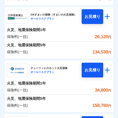
補償の範囲
？
03
POINT
東京海上日動火災保険株式会社
イチオシ
02
POINT
0
13,050
4,950
建物
円
円
円
GKすまいの保険（すまいの火災保険）
お見積り
オールリスクプラン
東京海上日動火災保険株式会社のおすすめポイン
お客様ご自身により、ウェブサイトでお手続きを完
火災
風災・雹（ひょ
0
7,100
1,650
ト
家財
円
了された場合、10％のインターネット割引が適用！
落雷
円
う）災、雪災
円
火災、地震保険期間
1年
破裂・爆発
（地震保険を除きます。）
保険料（一括）内訳
26,120
保険料(一括)
01
POINT
円
減らしたコストをお客さまに還元
水災
盗難
火災、地震保険期間
5年
水濡れ
自分に必要な補償を選べる、だから保険料にムダが
※1
火災 1年
騒擾（じょう）
地震 1年
134,530
保険料(一括)
円
ない！
外部からの落下・
破損・汚損
飛来・衝突
三井住友海上火災保険株式会社
地震保険もセットOK！
イチオシ
02
POINT
0
18,160
4,950
建物
円
円
円
チューリッヒのネット火災保険
「iehoいえほ」（補償選択型住宅用火災保険）
お見積り
オールリスクプラン
三井住友海上火災保険株式会社のおすすめポイン
お客さまのニーズ・ご予算に合わせて補償を自由に
0
4,530
1,650
ト
家財
円
お選びいただけます。
円
円
火災、地震保険期間
1年
補償の範囲
？
03
POINT
もしものとき、“時価”ではなく“新価”で保険金をお
保険料（一括）内訳
34,800
保険料(一括)
01
POINT
円
支払いします。
火災、地震保険期間
5年
上半期
新規契約数ランキング
家具や電化製品等の家財の保険金額も自由に選べま
火災 1年
地震 1年
158,760
保険料(一括)
火災
風災・雹（ひょ
円
す。
落雷
う）災、雪災
当社火災保険新規契約者数より算出[
年
月]（ドコモスマート保険
破裂・爆発
チューリッヒ保険会社
ネットに加え、お電話でもお申込み可能です！
イチオシ
02
POINT
0
14,770
4,950
ナビ調べ）
建物