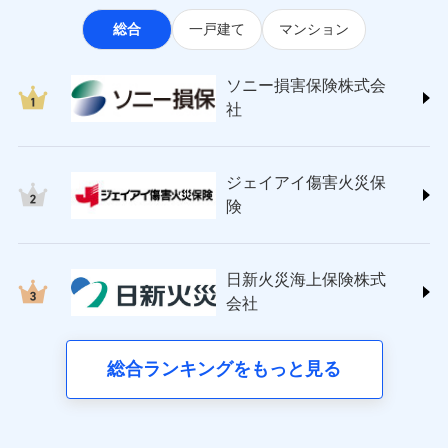
なります。
適用される割引
指定工務店割引
ソニー損害保険株式会社
見積もりや保険会社とのご契約に先立ち、当社が提供する
ポートが受けられます。
※3クレジットカード会社の分割払い
総合
一戸建て
マンション
(https://www.sonysonpo.co.jp/)
建築年割引（地震保険）
ドコモスマート保険ナビの利用規約と個人情報の取扱いに
募集文書番号
が可能なことがあります。詳しくは各
損害保険ジャパン株式会社 (https://www.sompo-
同意いただく必要があります。詳細について、以下をご確
クレジットカード会社にご確認くださ
その他条件
japan.co.jp/)
指定工務店特約
※5
い。
認ください。
ソニー損害保険株式会
ジェイアイ傷害火災保険株式会社で
ＳＯＭＰＯダイレクト損害保険株式会社
社
ドコモスマート保険ナビサービス利用規約
お見積もり
(https://www.sompo-direct.co.jp/)
すまいのサポート24
募集文書番号
東京海上日動火災保険株式会社で
当社による個人情報の取扱いについて（プライバシー
チューリッヒ保険会社 (https://www.zurich.co.jp/)
リフォーム相談サービス
付帯サービス
お見積もり
ポリシー）
ジェイアイ傷害火災保険株式会社の
東京海上日動火災保険株式会社
長期優良住宅の維持保全サポートサー
詳細を見る
ジェイアイ傷害火災保
(https://www.tokiomarine-nichido.co.jp/)
ビス
東京海上日動火災保険株式会社の
ドコモスマート保険ナビ編集部の評価
日新火災海上保険株式会社
険
詳細を見る
(https://www.nisshinfire.co.jp/)
備考
スリムプランに該当する補償内容です
見積もりや保険会社とのご契約に先立ち、当社が提供する
ペット＆ファミリー損害保険株式会社
すまいのリスクを６つに整理し、補償内容をシンプ
ドコモスマート保険ナビの利用規約と個人情報の取扱いに
ドコモスマート保険ナビ編集部の評価
(https://www.petfamilyins.co.jp/)
クレジットカード
ルにして、わかりやすいのが特徴です。
見積もりや保険会社とのご契約に先立ち、当社が提供する
同意いただく必要があります。詳細について、以下をご確
日新火災海上保険株式
三井住友海上火災保険株式会社 (https://www.ms-
コンビニ払い
ドコモスマート保険ナビの利用規約と個人情報の取扱いに
認ください。
会社
すまいやライフスタイルに応じた契約プランを選べ
チューリッヒのネット火災保険は
ダイレクト型でネッ
ins.com/)
同意いただく必要があります。詳細について、以下をご確
払込方法
口座振替
ます。
ドコモスマート保険ナビサービス利用規約
三井ダイレクト損害保険株式会社
ト完結のお手続き・リーズナブルな保険料
に加え、
火
認ください。
銀行振込
当社による個人情報の取扱いについて（プライバシー
建物が全焼・全壊時（延床面積に対する損害の割合
(https://www.mitsui-direct.co.jp/)
災に対する補償に加え、すべてのプランに盗難等がつ
総合ランキングをもっと見る
d払い
ドコモスマート保険ナビサービス利用規約
ポリシー）
が80％以上）には、建物保険金額を全額お支払いし
いており、
社会問題などを考慮された幅広い補償が特
当社による個人情報の取扱いについて（プライバシー
■生命保険
てくれます。
長です。
失火見舞金など付帯される費用保険金も多
一括払
ポリシー）
アクサ生命保険株式会社
※
家族Eye（親族連絡先制度）
がご利用できます。
く、ダイレクトでありながら充実した補償が魅力で
支払方法
年払い