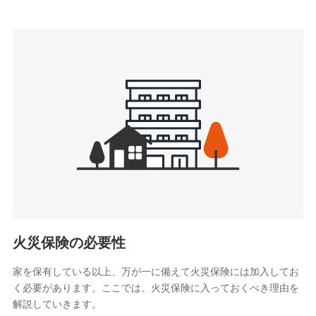
上記に係る連絡・手続き・管理等付帯業務を行うため
3.セミナー募集サイトから取得した個人情報
各種セミナーの案内、開催のため
上記に係る連絡・手続き・管理等付帯業務を行うため
4.家族・友達紹介にて取得した個人情報
被紹介者への連絡、及び当社と取引のあるもしくは委託を受
けている保険会社・提携会社の保険その他に関する情報を提
供し、金融商品等の契約を勧奨するため
アンケートやキャンペーン等の実施のため
上記に係る連絡・手続き・管理等付帯業務を行うため
5.通話録音にて取得する情報
電話対応の品質向上およびお問合せ内容の正確な把握のため
火災保険の必要性
家を保有している以上、万が一に備えて火災保険には加入してお
6.採用応募者の個人情報
く必要があります。ここでは、火災保険に入っておくべき理由を
採用選考および入社手続を実施するため
解説していきます。