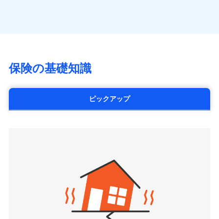
（https://www.axa.co.jp/）
※「ご契約者（保険にご加入されたお客さま）」が、その保険
す。
月払い
SBI生命保険株式会社（https://www.sbilife.co.jp/）
契約に関する緊急連絡先としてご親族を登録する制度。
FWD生命保険株式会社
ネット申込
（https://www.fwdlife.co.jp/）
申込方法
郵送
ソニー生命保険株式会社
対面
（https://www.sonylife.co.jp）
チューリッヒ保険会社で
SOMPOひまわり生命保険株式会社
保険の基礎知識
三井住友海上火災保険株式会社で
お見積もり
始期日
2026/04/01
（https://www.himawari-life.co.jp/）
お見積もり
第一ネオ生命保険株式会社
チューリッヒ保険会社の
※1損害割合が30%未満の場合は定率
（https://neofirst.co.jp/）
ピックアップ
三井住友海上火災保険株式会社の
詳細を見る
払、水災料率は最低リスク区分を適用
大樹生命保険株式会社（https://www.taiju-
詳細を見る
※2失火見舞費用の取扱いはなし
life.co.jp）
※3水道管修理費用の取扱いはなし
太陽生命保険株式会社（https://www.taiyo-
見積もりや保険会社とのご契約に先立ち、当社が提供する
説明事項
※4地震火災費用の取扱いはなし
見積もりや保険会社とのご契約に先立ち、当社が提供する
seimei.co.jp）
ドコモスマート保険ナビの利用規約と個人情報の取扱いに
※5火災・風災等の事故により建物に
ドコモスマート保険ナビの利用規約と個人情報の取扱いに
損害が生じたとき、日新火災がご案内
チューリッヒ生命保険株式会社
同意いただく必要があります。詳細について、以下をご確
同意いただく必要があります。詳細について、以下をご確
する修理業者（指定工務店）が建物の
認ください。
（https://www.zurichlife.co.jp/）
修理を行います。
認ください。
東京海上日動あんしん生命保険株式会社
ドコモスマート保険ナビサービス利用規約
（https://www.tmn-anshin.co.jp/）
ドコモスマート保険ナビサービス利用規約
当社による個人情報の取扱いについて（プライバシー
募集文書番号
なないろ生命保険株式会社
当社による個人情報の取扱いについて（プライバシー
ポリシー）
（https://www.nanairolife.co.jp/）
ポリシー）
日本生命保険相互会社