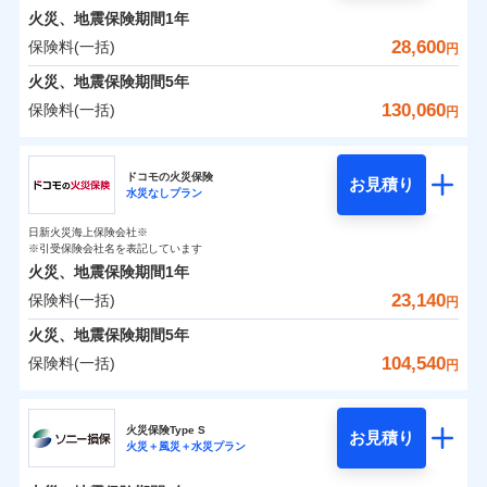
0
8,470
1,650
めポイント
選びいただけます。さらに、自分好みにオプション
家財
円
円
円
しかも「地震上乗せ特約（全半損時のみ）」で、地震
インターネット割引
銀行振込
火災、地震保険期間
1年
対面
修理付帯費用保険金
を追加・削除することで、補償内容を自由にカスタ
※4
の被害にも火災保険の保険金額に対して最大100％で備
その他付帯される
保険料（一括）内訳
28,600
保険料(一括)
01
POINT
円
請求権保全行使手続費用保険金
マイズしていただけます。ニーズに合わせたパック
※4
えられます（一部損は対象外）。
水まわりサービス（24時間サポー
補償内容
費用の補償
一括払
始期日
2025/10/01
ト）
火災、地震保険期間
5年
損害拡大防止費用保険金
単位での補償設計のため、どの補償が必要か不安な
※4
補償内容
支払方法
年払い
火災 1年
地震 1年
カギあけサービス（24時間サポー
人にも補償項目が選びやすいです。
130,060
保険料(一括)
円
※1水災料率は最低リスク区分を適用
月払い
付帯サービス
ト）
適用される割引
建築年割引
補償の範囲
免責金額（自己負
？
03
説明事項
※2雑危険（盗難を除く）および破汚
POINT
日新火災が提供する安心と信頼の事故対応で、万が
免責金額なし
※2
チューリッヒ保険会社
イチオシ
担額）
02
キャッシュレス・リペアサービス
免責金額（自己負
POINT
損において、自己負担額5万円
0
8,850
4,950
建物
円
円
円
一の場合も迅速に対応します。お客さまからの事故
免責金額なし
ネット申込
※1
担額）
家財破損支払限度額50万円
ドコモの火災保険
気象災害アラート
お見積り
申込方法
のご連絡の受付や事故相談などを、夜間・休日を問
郵送
※5
水災なしプラン
チューリッヒ保険会社のおすすめポイント
お客様ご自身により、ウェブサイトでお手続きを完
臨時費用
その他条件
水災初期費用補償特約
※3
募集文書番号
火災
風災・雹（ひょ
わず、24時間・365日対応しています。
対面
0
4,750
臨時費用
1,650
家財
円
了された場合、10％のインターネット割引が適用！
落雷
※保険料は下の場合の築年月で計算し
損害防止費用
円
う）災、雪災
円
建物の復旧に関する特約
日新火災海上保険会社※
保険料（一括）内訳
01
破裂・爆発
POINT
ています。
損害防止費用
※引受保険会社名を表記しています
（地震保険を除きます。）
残存物取片づけ費用
付帯される費用保
正式名称は、すまいの保険です。本保険は、日新火災を引受保険会社
※4
始期日
2024/10/01
新築：2026年1月
火災、地震保険期間
1年
険金
とし、取扱代理店であるドコモと共同募集代理店である株式会社ドコ
残存物取片づけ費用
メディカルアシスト
備考
付帯される費用保
失火見舞費用
※5
減らしたコストをお客さまに還元
築5年：2021年1月
付帯サービス
水災
盗難
モ・インシュアランス（以下、ドコモ・インシュアランス）が提供す
険金
23,140
保険料(一括)
火災 1年
地震 1年
失火見舞費用
介護アシスト
円
水道管修理費用
水濡れ
築10年：2016年1月
※1水災料率は最低リスク区分を適用
自分に必要な補償を選べる、だから保険料にムダが
るものです。
騒擾（じょう）
水道管修理費用
築15年：2011年1月
地震火災費用
※2破損・汚損の取扱いはなし
火災、地震保険期間
5年
ない！
外部からの落下・
破損・汚損
クレジットカード
ドコモスマート保険ナビ編集部の評価
0
※3水道管修理費用の取扱いはなし
13,450
地震火災費用
4,950
建物
円
円
円
飛来・衝突
104,540
保険料(一括)
説明事項
円
地震保険もセットOK！
イチオシ
02
※4コンビニ払の払込票をスマートフ
POINT
コンビニ払い
クレジットカード
防犯対策費用特約
その他付帯される
補償の範囲
？
03
POINT
払込方法
ォンアプリで支払うことができます。
「iehoいえほ」（補償選択型住宅用火災保険）
ドコモの火災保険
費用の補償
保険証券の不発行に関する特約（500
口座振替
コンビニ払い
特別費用保険金特約
※4
ソニー損保の新ネット火災保険は、補償の組合せが
適用される割引
※5一部契約のみ
払込方法
0
8,550
1,650
家財
お客さまのニーズ・ご予算に合わせて補償を自由に
円
円）
円
円
銀行振込
口座振替
火災保険Type S
自由だから、必要な補償に絞って選べます。
お見積り
お選びいただけます。
火災＋風災＋水災プラン
※
ドコモの火災保険
地震保険建築年割引
のおすすめポイント
銀行振込
火災
風災・雹（ひょ
募集文書番号
適用される割引
しかも、「地震上乗せ特約（全半損時のみ）」で、
その他条件
住まいのアシスタンスサービス
補償の範囲
※2
？
03
POINT
一括払
もしものとき、“時価”ではなく“新価”で保険金をお
家財セット割引
落雷
う）災、雪災