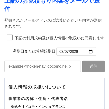
上記のお見積もり内容をメールで送
水道管修理費用
※2
すまいのサポート24
ドコモの火災保険はインターネット完結型の保険の
免責金額（自己負
イジー（番号通知方式）
クレジットカード
り巻く多様なリスクに対応。3つの基本プランから選択
火災
地震火災費用
風災・雹（ひょ
免責金額なし
付
担額）
リフォーム相談サービス
ため、保険料がリーズナブルで、各種割引も充実し
落雷
う）災、雪災
コンビニ払い
ＳＯＭＰＯダイレクト損害保険株式会社で
でき、さらに補償内容を自由にカスタマイズ可能なた
付帯サービス
火災
風災・雹（ひょ
払込方法
免責金額（自己負
破裂・爆発
長期優良住宅の維持保全サポートサー
ています。
落雷
う）災、雪災
募集文書番号
お見積もり
免責金額なし
口座振替
め、住居形態やライフスタイルに合わせて無駄のない
適用される割引
建築年割引
担額）
破裂・爆発
ビス
臨時費用
登録されたメールアドレスに試算いただいた内容が送信
保険料のお支払いでdポイントがたまります！保険
銀行振込
最適設計が実現できます。スマホ・PCで手続きが完結
水災
盗難
損害防止費用
されます。
付帯サービス
料に対して、通常のdポイントとは別に1%相当のd
水まわり・カギのトラブルサポート
水濡れ
し、24時間365日の事故受付で万一の際も安心。保険
ドコモスマート保険ナビ編集部の評価
臨時費用
水災
盗難
見積もりや保険会社とのご契約に先立ち、当社が提供する
ベーシックプラン(水災なし)に該当す
※1
残存物取片づけ費用
※2
付帯される費用保
備考
騒擾（じょう）
一括払
ポイントが上乗せして進呈されるため、「d払い」
水濡れ
料に応じてdポイントもたまる、利便性とおトクさを兼
る補償内容です
ドコモスマート保険ナビの利用規約と個人情報の取扱いに
損害防止費用
外部からの落下・
険金
破損・汚損
※1
失火見舞費用
騒擾（じょう）
下記の利用規約及び個人情報の取扱いに同意します
備考
諸費用特約セットなし
支払方法
年払い
や「dカード」でお支払いの場合は最大2%のdポイ
同意いただく必要があります。詳細について、以下をご確
飛来・衝突
ね備えた火災保険です。
残存物取片づけ費用
外部からの落下・
付帯される費用保
破損・汚損
※2
チューリッヒのネット火災保険は
ダイレクト型でネッ
水道管修理費用
※2
月払い
認ください。
ントがたまります。また「d払い」であれば、ポイ
飛来・衝突
クレジットカード
険金
失火見舞費用
ト完結のお手続き・リーズナブルな保険料
に加え、
火
ドコモスマート保険ナビ編集部の評価
地震火災費用
クレジットカード
ントで保険料を支払うこともできます。
コンビニ払い
満期日または希望始期日
ドコモスマート保険ナビサービス利用規約
水道管修理費用
災に対する補償に加え、すべてのプランに盗難等がつ
コンビニ払い
ネット申込
※3
払込方法
口座振替
払込方法
3つの基本プランからご自身にぴったりの補償をお
当社による個人情報の取扱いについて（プライバシー
地震火災費用
いており、
社会問題などを考慮された幅広い補償が特
建築年割引
口座振替
申込方法
郵送
登記物件の火災保険をお申込みの方におすすめ！登記
適用される割引
銀行振込
ポリシー）
選びいただけます。さらに、自分好みにオプション
長です。
失火見舞金など付帯される費用保険金も多
インターネット割引
銀行振込
対面
情報の自動照合によるリアルタイム契約を実現！書類
ドコモの火災保険で
d払い
修理付帯費用保険金
を追加・削除することで、補償内容を自由にカスタ
※3
く、ダイレクトでありながら充実した補償が魅力で
その他付帯される
お見積もり
の提出と保険会社審査にお時間をいただきません！
請求権保全行使手続費用保険金
マイズしていただけます。ニーズに合わせたパック
※3
水まわりサービス（24時間サポー
す。
補償内容
費用の補償
一括払
始期日
2025/10/01
一括払
ト）
損害拡大防止費用保険金
単位での補償設計のため、どの補償が必要か不安な
※3
補償内容
支払方法
年払い
支払方法
年払い
カギあけサービス（24時間サポー
個人情報の取扱いについて
見積もりや保険会社とのご契約に先立ち、当社が提供する
人にも補償項目が選びやすいです。
説明事項
※1水災料率は最低リスク区分を適用
月払い
付帯サービス
ト）
月払い
適用される割引
建築年割引
ドコモスマート保険ナビの利用規約と個人情報の取扱いに
免責金額（自己負
日新火災が提供する安心と信頼の事故対応で、万が
免責金額なし
※3
担額）
キャッシュレス・リペアサービス
同意いただく必要があります。詳細について、以下をご確
免責金額（自己負
事業者の名称・住所・代表者名
募集文書番号
一の場合も迅速に対応します。お客さまからの事故
免責金額なし
ネット申込
ジェイアイ傷害火災保険株式会社で
ネット申込
担額）
認ください。
水災初期費用補償特約
気象災害アラート
チューリッヒ保険会社で
その他条件
申込方法
のご連絡の受付や事故相談などを、夜間・休日を問
郵送
お見積もり
※4
株式会社ドコモ・インシュアランス
申込方法
郵送
臨時費用
建物の復旧に関する特約
※4