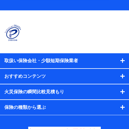
当社
株式会社NTTドコモ
【利用する者の利用目的】
当社又は株式会社NTTドコモが提供する保険関連サービスに
おけるユーザ登録受付および管理のため
当社又は株式会社NTTドコモと取引のあるもしくは委託を受
けている保険会社・提携会社の保険その他に関する情報を提
供するため、また維持管理等の委託業務遂行のため、またそ
れらに付帯、関連する当社、株式会社NTTドコモおよび提携
会社のサービスを案内、提供するため
取扱い保険会社・少額短期保険業者
（各サービスで取得したサービス利用履歴、ウェブサイトの
閲覧履歴、購買履歴、ご契約内容等のパーソナルデータを分
おすすめコンテンツ
析して、お客さまの趣味・嗜好・傾向に応じたサービス・商
品等に関するご提案や広告の配信等を行うことがありま
す。）
火災保険の瞬間比較見積もり
各種セミナーの開催のため
コンサルティングサービスの実施のため
アンケートやキャンペーン等の実施のため
保険の種類から選ぶ
上記に係る案内・手続き・管理等付帯業務を行うため
【当該個人データの管理について責任を有する者の名
称・住所・代表者名】