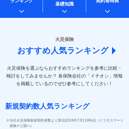
ランキング
契約者特典
※1水災料率は最低リスク区分を適用
一括払
万一ご自宅が被害にあわれた場合は、修繕業者のご紹
始期日
2026/01/01
同意いただく必要があります。詳細について、以下をご確
銀行振込
基礎知識
上記に係る案内・手続き・管理等付帯業務を行うため
※2損害保険金として支払い
支払方法
ドコモスマート保険ナビ編集部の評価
年払い
介などをご利用いただけます。
認ください。
説明事項
* 当社が委託を受けている保険会社の情報は、保険会社
※3損害保険金が支払われる場合に限
※1損害割合が30%未満の場合は定率
月払い
コンビニ払いの払込票をスマートフォンアプリでお支
一括払
ドコモスマート保険ナビサービス利用規約
り、費用保険金として支払い
のホームページに掲載しておりますので、ご確認くださ
払、水災料率は最も水災リスクが低い
補償内容
払いが可能です。
支払方法
年払い
ドコモの火災保険は、基本補償となる火災、破裂・爆
い。
当社による個人情報の取扱いについて（プライバシー
水災等地を適用
ネット申込
説明事項
月払い
募集文書番号
ポリシー）
発に加え、風災、落雷や盗難・水ぬれなど住まいを取
※2水道管修理費用の取扱いはなし
申込方法
郵送
■損害保険
※3一括払・年払のみ、コンビニ・ペ
り巻く多様なリスクに対応。3つの基本プランから選択
火災保険
免責金額（自己負
対面
ネット申込
イジー（番号通知方式）
あいおいニッセイ同和損害保険株式会社
免責金額なし
でき、さらに補償内容を自由にカスタマイズ可能なた
担額）
おすすめ人気ランキング
申込方法
(https://www.aioinissaydowa.co.jp/)
郵送
め、住居形態やライフスタイルに合わせて無駄のない
始期日
2024/10/01
ＳＯＭＰＯダイレクト損害保険株式会社で
募集文書番号
アクサ損害保険株式会社 (https://www.axa-
対面
最適設計が実現できます。スマホ・PCで手続きが完結
臨時費用
お見積もり
direct.co.jp/)
し、24時間365日の事故受付で万一の際も安心。保険
損害防止費用
※1水災料率は最低リスク区分を適用
火災保険を選ぶならおすすめランキングを参考に比較・
アニコム損害保険株式会社 (https://www.anicom-
始期日
2026/08/01
ドコモスマート保険ナビ編集部の評価
料に応じてdポイントもたまる、利便性とおトクさを兼
残存物取片づけ費用
※2盗難および水ぬれについては対象
付帯される費用保
sompo.co.jp/)
検討をしてみませんか？
各保険会社の「イチオシ」情報
見積もりや保険会社とのご契約に先立ち、当社が提供する
です。
険金
ね備えた火災保険です。
失火見舞費用
※2
東京海上ダイレクト損害保険株式会社
※1盗難、水濡れ、騒擾（じょう）、
を掲載しているのでぜひ参考にしてください！
※3水ぬれは自己負担額5万円
ドコモスマート保険ナビの利用規約と個人情報の取扱いに
修理費だけでなく、修理と密接に関わる費用も損害
水道管修理費用
外部からの落下・飛来・衝突は自動付
※3
(https://www.e-design.net/)
※4事故時諸費用（火災・風水災等限
同意いただく必要があります。詳細について、以下をご確
保険金としてまとめてお支払いしてくれます。
帯です。
地震火災費用
AIG損害保険株式会社
※4
説明事項
ドコモスマート保険ナビ編集部の評価
定）特約セットありも選択可能
認ください。
※2水まわりトラブル、カギ開け対
(https://www.aig.co.jp/sonpo)
全国の損害サービス拠点が一日でも早く保険金をお
※5修理費として保険金をお支払いし
応、ガラス破損の場合に60分までの
ドコモスマート保険ナビサービス利用規約
新規契約数人気ランキング
ます。
その他付帯される
ＳＢＩ損害保険株式会社
届けできるよう万全の損害サービス体制で手厚く支
修理付帯費用
簡易作業無料でご提供いたします。弊
登記物件の火災保険をお申込みの方におすすめ！登記
※6セットありも選択可能
費用の補償
当社による個人情報の取扱いについて（プライバシー
ドコモの火災保険で
(https://www.sbisonpo.co.jp/)
援が受けられます。
社提携業者にて24時間365日受付。受
※7保険金額×5％、300万円限度
情報の自動照合によるリアルタイム契約を実現！書類
説明事項
ポリシー）
お見積もり
ジェイアイ傷害火災保険株式会社
付後、専門業者が対応に向かいます。
当社火災保険新規契約者数より算出[2026年7月1日時点]（ドコモスマート
「メディカルアシスト」「介護アシスト」など豊富
※8一括払、長期一括払のみ
の提出と保険会社審査にお時間をいただきません！
インターネット割引
(https://www.jihoken.co.jp/)
ガラス破損の対応時間は9時～20時と
保険ナビ調べ）
な付帯サービスでお客様の日々の生活も充実したサ