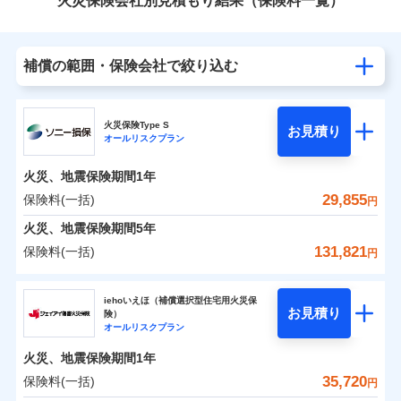
火災保険会社別見積もり結果（保険料一覧）
補償の範囲・保険会社で絞り込む
火災保険Type S
お見積り
オールリスクプラン
火災、地震保険期間
1年
29,855
保険料(一括)
円
火災、地震保険期間
5年
131,821
保険料(一括)
円
ソニー損害保険株式会社
iehoいえほ（補償選択型住宅用火災保
お見積り
険）
ソニー損害保険株式会社のおすすめポイント
オールリスクプラン
火災、地震保険期間
1年
保険料（一括）内訳
01
POINT
35,720
保険料(一括)
円