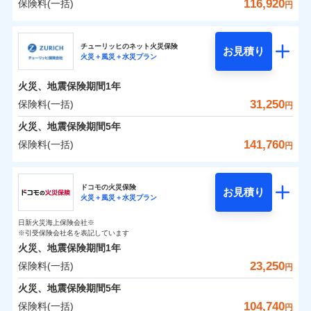
詳細を見る
火災 1年
騒擾（じょう）
地震 1年
失火見舞費用
水道管修理費用
116,920
保険料(一括)
備考
諸費用特約セットなし
詳細を見る
支払方法
年払い
円
ない！
外部からの落下・
破損・汚損
チューリッヒのネット火災保険は
ダイレクト型でネッ
水道管修理費用
地震火災費用
※2
月払い
飛来・衝突
クレジットカード
三井住友海上火災保険株式会社
すまいのリスクを６つに整理し、補償内容をシンプ
地震保険もセットOK！
イチオシ
ト完結のお手続き・リーズナブルな保険料
02
に加え、
火
POINT
0
16,490
地震火災費用
4,950
クレジットカード
建物
円
円
円
補償の範囲
？
見積もりや保険会社とのご契約に先立ち、当社が提供する
03
POINT
コンビニ払い
見積もりや保険会社とのご契約に先立ち、当社が提供する
ルにして、わかりやすいのが特徴です。
災に対する補償に加え、すべてのプランに盗難等がつ
チューリッヒのネット火災保険
「iehoいえほ」（補償選択型住宅用火災保険）
保険証券の不発行に関する特約（500
お見積り
コンビニ払い
ネット申込
※3
ドコモスマート保険ナビの利用規約と個人情報の取扱いに
適用される割引
払込方法
火災＋風災＋水災プラン
口座振替
ドコモスマート保険ナビの利用規約と個人情報の取扱いに
払込方法
三井住友海上火災保険株式会社のおすすめポイン
お客さまのニーズ・ご予算に合わせて補償を自由に
円）
いており、
すまいやライフスタイルに応じた契約プランを選べ
社会問題などを考慮された幅広い補償が特
建築年割引
同意いただく必要があります。詳細について、以下をご確
口座振替
申込方法
郵送
適用される割引
同意いただく必要があります。詳細について、以下をご確
銀行振込
0
4,170
1,650
ト
家財
円
お選びいただけます。
円
円
長です。
ます。
失火見舞金など付帯される費用保険金も多
インターネット割引
認ください。
銀行振込
火災、地震保険期間
1年
対面
火災
風災・雹（ひょ
認ください。
d払い
その他条件
住まいのアシスタンスサービス
補償の範囲
※2
？
03
POINT
く、ダイレクトでありながら充実した補償が魅力で
もしものとき、“時価”ではなく“新価”で保険金をお
落雷
う）災、雪災
建物が全焼・全壊時（延床面積に対する損害の割合
保険料（一括）内訳
ドコモスマート保険ナビサービス利用規約
31,250
保険料(一括)
01
POINT
円
ドコモスマート保険ナビサービス利用規約
破裂・爆発
水まわりサービス（24時間サポー
す。
支払いします。
一括払
始期日
2025/10/01
が80％以上）には、建物保険金額を全額お支払いし
当社による個人情報の取扱いについて（プライバシー
一括払
WEB見積もり+メールアドレス登録後
ト）
火災、地震保険期間
当社による個人情報の取扱いについて（プライバシー
5年
上半期
新規契約数ランキング
支払方法
年払い
てくれます。
家具や電化製品等の家財の保険金額も自由に選べま
ポリシー）
から4営業日+1日以降、お客さまが決
支払方法
年払い
水災
盗難
ポリシー）
火災 1年
地震 1年
カギあけサービス（24時間サポー
備考
141,760
保険料(一括)
火災
風災・雹（ひょ
円
※1雑危険（盗難を除く）および破汚
月払い
済した時点で保険のお申し込みと完了
付帯サービス
す。
水濡れ
※
説明事項
家族Eye（親族連絡先制度）
がご利用できます。
落雷
ト）
月払い
う）災、雪災
損において、自己負担額5万円
騒擾（じょう）
当社火災保険新規契約者数より算出[
となります。
年
月]（ドコモスマート保険
破裂・爆発
チューリッヒ保険会社
ネットに加え、お電話でもお申込み可能です！
イチオシ
※「ご契約者（保険にご加入されたお客さま）」が、その保険
02
キャッシュレス・リペアサービス
POINT
外部からの落下・
破損・汚損
0
11,570
4,950
ナビ調べ）
建物
円
円
円
ネット申込
契約に関する緊急連絡先としてご親族を登録する制度。
飛来・衝突
ネット申込
ドコモの火災保険
気象災害アラート
募集文書番号
お見積り
チューリッヒ保険会社で
クレジットカード
※3
申込方法
水災
郵送
盗難
※4
火災＋風災＋水災プラン
チューリッヒ保険会社のおすすめポイント
修理費だけでなく、修理と密接に関わる費用も損害保
申込方法
郵送
お見積もり
水濡れ
コンビニ払い
対面
補償の範囲
※1
？
0
03
4,030
1,650
払込方法
POINT
家財
騒擾（じょう）
円
険金としてまとめてお支払いします！
※保険料は下の場合の築年月で計算し
対面
円
円
日新火災海上保険会社※
口座振替
保険料（一括）内訳
01
外部からの落下・
破損・汚損
POINT
ています。
※引受保険会社名を表記しています
全国の損害サービス拠点が一日でも早く保険金をお届
チューリッヒ保険会社の
飛来・衝突
始期日
2024/10/01
銀行振込
新築：2026年1月
火災、地震保険期間
1年
始期日
2026/04/01
備考
詳細を見る
けできるよう万全の損害サービス体制で手厚く支援し
築5年：2021年1月
三井住友海上火災保険株式会社で
23,250
保険料(一括)
火災
風災・雹（ひょ
火災 1年
地震 1年
円
ランキングをもっと見る
ます！
築10年：2016年1月
※1破損・汚損の取扱いはなし
一括払
お見積もり
落雷
う）災、雪災
※1損害割合が30%未満の場合は定率
築15年：2011年1月
「メディカルアシスト」「介護アシスト」など豊富な
ドコモスマート保険ナビ編集部の評価
※2水道管修理費用の取扱いはなし
火災、地震保険期間
破裂・爆発
5年
補償内容
支払方法
年払い
見積もりや保険会社とのご契約に先立ち、当社が提供する
払、水災料率は最低リスク区分を適用
0
説明事項
※3コンビニ払の払込票をスマートフ
15,550
4,950
建物
円
付帯サービスでお客様の日々の生活もしっかりサポー
円
円
三井住友海上火災保険株式会社の
104,740
保険料(一括)
ドコモスマート保険ナビの利用規約と個人情報の取扱いに
※2破損・汚損、水ぬれは自己負担額
月払い
円