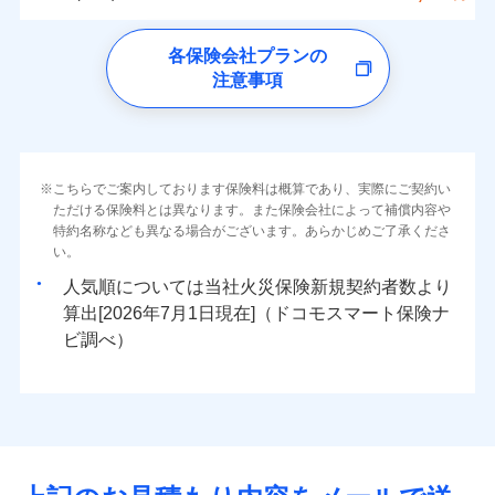
イチオシ
02
ォンアプリで支払うことができます。
POINT
クレジットカード
水災
盗難
トします！
5万円
詳細を見る
同意いただく必要があります。詳細について、以下をご確
ソニー損保の新ネット火災保険は、補償の組合せが
※4一部契約のみ
水濡れ
ドコモの火災保険
コンビニ払い
※3失火見舞費用の取扱いはなし
免責金額（自己負
※3
認ください。
※1
ネット申込
自由だから、必要な補償に絞って選べます。
免責金額なし
騒擾（じょう）
払込方法
※1
0
9,100
1,650
すまいのリスクを6つに整理し、補償内容をシンプルに
家財
円
円
円
上半期
新規契約数ランキング
各保険会社プランの
※4水道管修理費用の取扱いはなし
担額）
口座振替
外部からの落下・
破損・汚損
申込方法
郵送
ドコモスマート保険ナビサービス利用規約
募集文書番号
しかも、「地震上乗せ特約（全半損時のみ）」で、
説明事項
（破損・汚損等危険補償特約で補償対
わかりやすくしています！
見積もりや保険会社とのご契約に先立ち、当社が提供する
注意事項
飛来・衝突
※
ドコモの火災保険
のおすすめポイント
補償の範囲
銀行振込
？
03
POINT
補償内容
対面
象となる場合があります）
当社による個人情報の取扱いについて（プライバシー
ドコモスマート保険ナビの利用規約と個人情報の取扱いに
地震の被害にも最大100％で備えられます。
すまいやライフスタイルに応じた契約プランをご用意
臨時費用
当社火災保険新規契約者数より算出[
年
月]（ドコモスマート保険
※5地震火災費用の取扱いはなし
ポリシー）
同意いただく必要があります。詳細について、以下をご確
保険料（一括）内訳
01
POINT
しています。
損害防止費用
ナビ調べ）
一括払
※6火災・風災等の事故により建物に
始期日
2026/08/01
認ください。
お客さまのニーズに合わせてオプションの特約のご選
残存物取片づけ費用
付帯される費用保
損害が生じたとき、日新火災がご案内
支払方法
年払い
免責金額（自己負
火災
風災・雹（ひょ
免責金額なし
ドコモスマート保険ナビサービス利用規約
険金
する修理業者（指定工務店）が建物の
落雷
う）災、雪災
択が可能です。
失火見舞費用
担額）
火災 1年
地震 1年
※2
月払い
こちらでご案内しております保険料は概算であり、実際にご契約い
※1破損・汚損の免責額5万円
イチオシ
破裂・爆発
02
修理を行います。
POINT
当社による個人情報の取扱いについて（プライバシー
建物が全焼・全壊時（延床面積に対する損害の割合が
ただける保険料とは異なります。また保険会社によって補償内容や
水道管修理費用
※2水まわりトラブル、カギ開け対
※3
ドコモスマート保険ナビ編集部の評価
ソニー損害保険株式会社で
ポリシー）
特約名称なども異なる場合がございます。あらかじめご了承くださ
応、ガラス破損の場合に60分までの
臨時費用
80％以上）には、建物保険金額を全額お支払いいたし
ネット申込
地震火災費用
0
8,150
※4
4,950
建物
円
円
円
水災
補償内容
盗難
火災、自然災害、盗難などトータルでカバーし、大
お見積もり
募集文書番号
い。
簡易作業無料でご提供いたします。弊
損害防止費用
ます！
申込方法
郵送
水濡れ
切な住まいをお守りします！
社提携業者にて24時間365日受付。受
※1
ランキングをもっと見る
補償を自由に選べて、もしものときは「新価（再調達
騒擾（じょう）
人気順については当社
新規契約者数より
その他付帯される
残存物取片づけ費用
「フルサポートプラン」、「セレクト（水災なし）プ
付帯される費用の
対面
修理付帯費用
付後、専門業者が対応に向かいます。
外部からの落下・
破損・汚損
0
8,500
1,650
説明事項
費用の補償
水まわりトラブル、カギ開け対応など「住まいのア
家財
円
価額）」でお支払いします。
円
円
補償
算出[
年
月
日現在]（ドコモスマート保険ナ
見積もりや保険会社とのご契約に先立ち、当社が提供する
※
失火見舞費用
ラン
」の場合は、暮らしのQQ隊サービスがご利用い
免責金額（自己負
ガラス破損の対応時間は9時～20時と
飛来・衝突
免責金額なし
シスタンスサービス」が無料付帯
万一ご自宅が被害にあわれた場合は、修繕業者のご紹
ドコモスマート保険ナビの利用規約と個人情報の取扱いに
始期日
ビ調べ）
2026/01/01
担額）
なります。
水道管修理費用
ただけます。
インターネット割引
同意いただく必要があります。詳細について、以下をご確
※3クレジットカード会社の分割払い
介などをご利用いただけます。
補償の対象やお客さまの状況に応じたさまざまな割
地震火災費用
マンション等の共同住宅専用
が可能なことがあります。詳しくは各
適用される割引
指定工務店割引
認ください。
※1破損・汚損、物体の落下・飛来等/
臨時費用
コンビニ払いの払込票をスマートフォンアプリでお支
引をご用意！
クレジットカード会社にご確認くださ
ドコモスマート保険ナビ編集部の評価
騒擾、水濡れのみ自己負担額5万円
建築年割引（地震保険）
損害防止費用
払いが可能です。
適用される割引
ドコモスマート保険ナビサービス利用規約
建築年割引
い。
（物体の落下・飛来等/騒擾、水濡れ
補償の範囲
補償内容
残存物取片づけ費用
？
付帯される費用保
当社による個人情報の取扱いについて（プライバシー
03
POINT
説明事項
は建物のみ自己負担あり）
イチオシ
その他条件
指定工務店特約
02
※5
POINT
ドコモの火災保険は、基本補償となる火災、破裂・爆
補償の範囲
付帯サービス
険金
住まいの緊急かけつけサービス
？
ポリシー）
03
失火見舞費用
POINT
※2水道管修理費用の取扱いはなし
募集文書番号
補償内容
発に加え、風災、落雷や盗難・水ぬれなど住まいを取
※3一括払・年払のみ、コンビニ・ペ