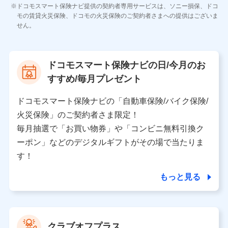
各種お問い合わせに対応するため
ドコモスマート保険ナビ提供の契約者専用サービスは、ソニー損保、ドコ
当社のサービスに関する情報提供や、皆様に有用なお知らせ
モの賃貸火災保険、ドコモの火災保険のご契約者さまへの提供はございま
をお送りするため
せん。
アンケートの送付のため
当社のサービスや媒体の運営改善に必要なデータを解析し、
分析するため
当社の対応品質向上やお問い合わせ内容の正確な把握のため
ドコモスマート保険ナビの日/今月のお
個人情報保護管理者の職名、連絡先
すすめ/毎月プレゼント
株式会社ドコモ・インシュアランス 営業部長
〒103-0013 東京都中央区日本橋人形町2-14-10 アー
ドコモスマート保険ナビの「自動車保険/バイク保険/
バンネット日本橋ビル 3F
火災保険」のご契約者さま限定！
株式会社ドコモ・インシュアランス
毎月抽選で「お買い物券」や「コンビニ無料引換ク
ーポン」などのデジタルギフトがその場で当たりま
個人情報の第三者提供について
す！
当社ではご本人の同意がある場合または法令に基づく場
合を除き、第三者に提供いたしません。
もっと見る
業務の委託
当社は利用目的の達成に必要な範囲内において個人情報
クラブオフプラス