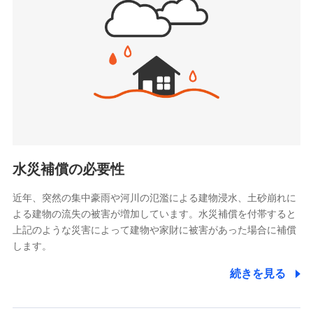
(https://www.jishin.co.jp/)
お見積もり
スマートプラス少額短期保険株式会社
（https://www.smartplus-insurance.com/）
見積もりや保険会社とのご契約に先立ち、当社が提供する
チューリッヒ少額短期保険株式会社
ドコモスマート保険ナビの利用規約と個人情報の取扱いに
(https://www.zurichssi.co.jp/)
同意いただく必要があります。詳細について、以下をご確
Tokio Marine X少額短期保険株式会社
認ください。
(https://www.tokiomarine-x.co.jp/)
ペットメディカルサポート株式会社
ドコモスマート保険ナビサービス利用規約
(https://pshoken.co.jp/)
当社による個人情報の取扱いについて（プライバシー
リトルファミリー少額短期保険株式会社
ポリシー）
(https://www.littlefamily-ssi.com/)
水災補償の必要性
2.共同募集を行う代理店から受領する個人情報
近年、突然の集中豪雨や河川の氾濫による建物浸水、土砂崩れに
よる建物の流失の被害が増加しています。水災補償を付帯すると
郵便、電話、およびＥメール等により、当社と取引のあるも
しくは委託を受けている保険会社・提携会社の保険その他に
上記のような災害によって建物や家財に被害があった場合に補償
関する情報を提供し、金融商品等の契約を勧奨するため、ま
します。
た維持管理等の委託業務遂行のため、またそれらに付帯、関
連する当社および提携会社のサービスを案内、提供するため
続きを見る
（なお、当社は複数の保険会社と取引があり、取得した個人
情報を取引のある他の保険会社の商品・サービスをご提案す
るために利用させていただくことがあります。）