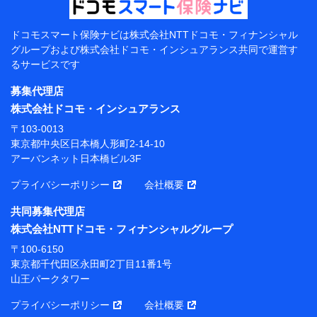
当該個人データを取り扱う各共同利用者（詳細は次のと
おり）
ドコモスマート保険ナビは
株式会社NTTドコモ・フィナンシャル
東京都千代田区永田町2丁目11番1号 山王パークタワー
グループおよび
株式会社ドコモ・インシュアランス共同で
運営す
株式会社NTTドコモ 代表取締役社長 前田 義晃
るサービスです
東京都中央区日本橋人形町2-14-10 アーバンネット日
募集代理店
本橋ビル 3F
株式会社ドコモ・インシュアランス
株式会社ドコモ・インシュアランス 代表取締役社
〒103-0013
長 吉村 忠義
東京都中央区日本橋人形町2-14-10
アーバンネット日本橋ビル3F
※ 当社および株式会社NTTドコモは、お客さまの情報
を利用させていただくにあたっては、「NTTドコモ パー
プライバシーポリシー
会社概要
ソナルデータ憲章」に定める行動原則を順守します 。
※ パーソナルデータダッシュボードの「第三者提供の
共同募集代理店
管理」の設定状態にかかわらず、共同利用する場合があ
株式会社NTTドコモ・フィナンシャルグループ
ります。
〒100-6150
※ dポイントクラブ会員ではないお客さま（2019年12
東京都千代田区永田町2丁目11番1号
月11日以降、一度もdポイントクラブ会員であったこと
山王パークタワー
がないお客さまに限る）に関する、2019年12月10日以
前に取得した個人データは、こちら の利用目的の範囲内
プライバシーポリシー
会社概要
に限って共同利用します。