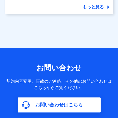
商品の名称・購入場所・決済に関する情報、アンケートの回
答に関する情報などが含まれます。
もっと見る
保険関連サービス情報
当社又は株式会社NTTドコモが提供する保険関連サービスに
関して取得し、又は保有する情報。例として、見積請求受付
時、資料請求受付時又はユーザー登録受付時に提供いただい
た情報（氏名、住所、生年月日、性別、保険契約者と被保険
者の関係、保険加入の目的、保険商品の内容、保険料、保険
料のお支払方法、車のメーカーや走行距離などの情報、建物
の構造や築年数などの情報、ペットの種類や年齢など）及び
お客様との応対記録 （お客様に提示した比較見積の試算結
果情報、メールマガジンを提供した際のメール内容や送信履
歴の情報及び保険の更改案内等を提供した際のメール内容や
送信履歴などの情報）が含まれます。
お問い合わせ
保険契約情報
当社又は株式会社NTTドコモが取得し、又は保有する保険契
約に関する情報。例として、保険契約者及び被保険者の氏
契約内容変更、事故のご連絡、その他のお問い合わせは
名、住所、生年月日、性別、保険契約者と被保険者の関係、
こちらからご覧ください。
保険加入の目的、保険商品の内容、保険料、保険料のお支払
方法、車のメーカーや走行距離などの情報、建物の構造や築
年数などの情報、ペットの種類や年齢などの情報などが含ま
お問い合わせはこちら
れます。
【共同して利用する者の範囲】