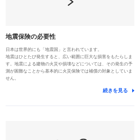
（https://www.nissay.co.jp）
はなさく生命保険株式会社
（https://www.life8739.co.jp/）
ドコモスマート保険ナビ編集部の評価
マニュライフ生命保険株式会社
（https://www.manulife.co.jp/）
地震保険の必要性
三井住友海上あいおい生命保険株式会社
ドコモの火災保険は、基本補償となる火災、破裂・爆
（https://www.msa-life.co.jp/）
発に加え、風災、落雷や盗難・水ぬれなど住まいを取
日本は世界的にも「地震国」と言われています。
メットライフ生命株式会社
地震はひとたび発生すると、広い範囲に巨大な損害をもたらしま
り巻く多様なリスクに対応。3つの基本プランから選択
(https://www.metlife.co.jp/)
す。地震による建物の火災や損壊などについては、その発生の予
でき、さらに補償内容を自由にカスタマイズ可能なた
メディケア生命保険株式会社
測が困難なことから基本的に火災保険では補償の対象としていま
め、住居形態やライフスタイルに合わせて無駄のない
（https://www.medicarelife.com/）
せん。
最適設計が実現できます。スマホ・PCで手続きが完結
し、24時間365日の事故受付で万一の際も安心。保険
■少額短期保険
続きを見る
株式会社アシロ少額短期保険
料に応じてdポイントもたまる、利便性とおトクさを兼
(https://kailash.co.jp/)
ね備えた火災保険です。
SBIいきいき少額短期保険会社 (https://www.i-
sedai.com/)
SBIペット少額短期保険株式会社
(https://www.sbipet-ssi.co.jp/)
SBIリスタ少額短期保険会社
ドコモの火災保険で