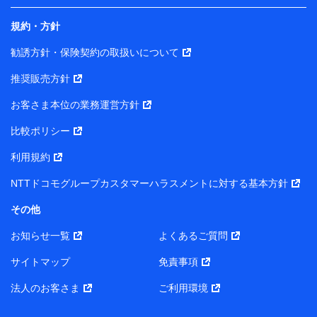
規約・方針
当社は株式会社NTTドコモ・フィナンシャルグループ
との間で、以下のとおり個人データを共同利用しま
勧誘方針・保険契約の取扱いについて
す。
推奨販売方針
【共同して利用される利用データの項目】
当社または株式会社NTTドコモ・フィナンシャルグルー
お客さま本位の業務運営方針
プがサービス提供等を通じて取得した、以下の情報など
比較ポリシー
の個人データ
基本情報
利用規約
氏名、電話番号、メールアドレス、お客さまの識別子、属
NTTドコモグループカスタマーハラスメントに対する基本方針
性、連絡先、dポイントサービスのご利用に関する情報。例
として、dポイントカード番号、性別、年齢、家族構成、住
その他
所、dポイント残高、dポイント利用履歴などが含まれます。
利用情報
お知らせ一覧
よくあるご質問
当社または株式会社NTTドコモ・フィナンシャルグループが
提供する各種サービスなどのご契約・ご利用などに関する情
サイトマップ
免責事項
報。例として、当社または株式会社NTTドコモ・フィナンシ
ャルグループが提供する各種サービスのご契約状態・ご利用
法人のお客さま
ご利用環境
履歴インターネット利用時の行動に関する情報、アプリケー
ション利用時の行動に関する情報、購入されたサービスや商