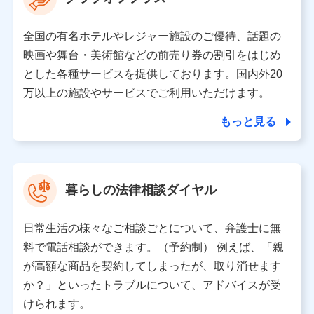
の取り扱いの全部または一部を委託する場合がありま
す。
全国の有名ホテルやレジャー施設のご優待、話題の
個人データの共同利用
映画や舞台・美術館などの前売り券の割引をはじめ
とした各種サービスを提供しております。国内外20
当社は株式会社NTTドコモとの間で、以下のとおり個
人データを共同利用します。
万以上の施設やサービスでご利用いただけます。
【共同して利用される利用データの項目】
もっと見る
当社又は株式会社NTTドコモがサービス提供等を通じて
取得した、以下の情報などの個人データ
基本情報
氏名、電話番号、メールアドレス、お客さまの識別子、属
暮らしの法律相談ダイヤル
性、連絡先、dポイントサービスのご利用に関する情報。例
として、dポイントカード番号、性別、年齢、家族構成、住
所、dポイント残高、dポイント利用履歴などが含まれます。
日常生活の様々なご相談ごとについて、弁護士に無
利用情報
料で電話相談ができます。（予約制） 例えば、「親
当社又は株式会社NTTドコモが提供する各種サービスなどの
ご契約・ご利用などに関する情報。例として、当社又は株式
が高額な商品を契約してしまったが、取り消せます
会社NTTドコモが提供する各種サービスのご契約状態・ご利
か？」といったトラブルについて、アドバイスが受
用履歴インターネット利用時の行動に関する情報、アプリケ
ーション利用時の行動に関する情報、購入されたサービスや
けられます。