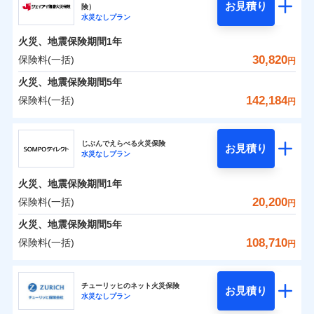
騒擾（じょう）
残存物取片づけ費用
「フルサポートプラン」、「セレクト（水災なし）プ
付帯される費用の
お見積り
険）
外部からの落下・
破損・汚損
0
10,050
1,650
ソニー損害保険株式会社のおすすめポイント
水まわりトラブル、カギ開け対応など「住まいのア
家財
円
円
円
補償
水災なしプラン
※
失火見舞費用
ラン
」の場合は、暮らしのQQ隊サービスがご利用い
免責金額（自己負
飛来・衝突
免責金額なし
シスタンスサービス」が無料付帯
担額）
水道管修理費用
ただけます。
火災、地震保険期間
1年
保険料（一括）内訳
01
POINT
補償の対象やお客さまの状況に応じたさまざまな割
地震火災費用
マンション等の共同住宅専用
30,820
保険料(一括)
円
臨時費用
引をご用意！
火災 1年
地震 1年
火災、地震保険期間
5年
損害防止費用
適用される割引
建築年割引
142,184
保険料(一括)
補償の範囲
補償内容
残存物取片づけ費用
？
付帯される費用保
03
円
POINT
イチオシ
02
POINT
補償の範囲
0
付帯サービス
険金
住まいの緊急かけつけサービス
9,154
4,950
？
建物
03
円
失火見舞費用
円
円
POINT
ジェイアイ傷害火災保険株式会社
補償内容
水道管修理費用
※3
ドコモの火災保険はインターネット完結型の保険の
じぶんでえらべる火災保険
免責金額（自己負
クレジットカード
お見積り
火災
地震火災費用
風災・雹（ひょ
免責金額なし
※2
水災なしプラン
0
7,880
1,650
ジェイアイ傷害火災保険株式会社のおすすめポイ
担額）
家財
円
ため、保険料がリーズナブルで、各種割引も充実し
円
円
落雷
う）災、雪災
コンビニ払い
火災
風災・雹（ひょ
払込方法
免責金額（自己負
破裂・爆発
ント
ています。
落雷
う）災、雪災
免責金額なし
口座振替
※2
適用される割引
建築年割引
火災、地震保険期間
1年
担額）
破裂・爆発
臨時費用
保険料のお支払いでdポイントがたまります！保険
銀行振込
保険料（一括）内訳
20,200
保険料(一括)
01
POINT
水災
盗難
円
損害防止費用
付帯サービス
料に対して、通常のdポイントとは別に1%相当のd
水まわり・カギのトラブルサポート
水濡れ
臨時費用
水災
盗難
※1
残存物取片づけ費用
火災、地震保険期間
5年
付帯される費用保
騒擾（じょう）
一括払
ポイントが上乗せして進呈されるため、「d払い」
水濡れ
損害防止費用
外部からの落下・
険金
破損・汚損
火災 1年
地震 1年
失火見舞費用
騒擾（じょう）
108,710
保険料(一括)
備考
諸費用特約セットなし
支払方法
年払い
円
や「dカード」でお支払いの場合は最大2%のdポイ
飛来・衝突
残存物取片づけ費用
外部からの落下・
イチオシ
付帯される費用保
破損・汚損
※3
02
POINT
水道管修理費用
※3
月払い
ントがたまります。また「d払い」であれば、ポイ
飛来・衝突
険金
ＳＯＭＰＯダイレクト損害保険株式会社
失火見舞費用
0
15,750
地震火災費用
4,950
クレジットカード
建物
円
円
円
ントで保険料を支払うこともできます。
ソニー損保の新ネット火災保険は、補償の組合せが自
水道管修理費用
チューリッヒのネット火災保険
お見積り
コンビニ払い
ネット申込
※4
水災なしプラン
払込方法
3つの基本プランからご自身にぴったりの補償をお
ＳＯＭＰＯダイレクト損害保険株式会社のおすす
由だから、必要な補償に絞って選べます。
地震火災費用
建築年割引
口座振替
申込方法
郵送
適用される割引