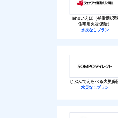
保険料（
01
免責
適用される割引
POINT
建築
払込方法
額）
盗難
イチオシ
02
POINT
水濡れ
水ま
火災 1
付帯サービス
火災
iehoいえほ（補償選択
騒擾（じょう）
ト
落雷
ドコモの火災保険はイ
外部からの落下・
付帯される費用保険
住宅用火災保険）
破裂・爆発
9
金
す。
建物
付帯される費用保険
水災なしプラン
備考
諸費
金
ジェイアイ傷害
保険料のお支払いでd
盗難
が上乗せして進呈され
水濡れ
7
家財
騒擾（じょう）
す。また「d払い」で
ジェイアイ傷害火災
払込方法
外部からの落下・
建築
3つの基本プランから
適用される割引
イン
保険料（
01
POINT
加・削除することで、
その他付帯される費
ソニー損保の新ネット
償設計のため、どの補
イチオシ
用の補償
※
02
POINT
水ま
しかも、「地震上乗せ
火災 1
日新火災が提供する安
ト）
じぶんでえらべる火災保
絡の受付や事故相談な
ソニー損保の新ネット火
カギ
免責金額（自己負担
付帯サービス
水災なしプラン
ト）
免責
適用される割引
建築
15
しかも「地震上乗せ特約
建物
額）
正式名称は、すまいの保険
キャ
れます（一部損は対象外
ＳＯＭＰＯダイ
式会社ドコモ・インシュア
家財
気象
8
家財
その他条件
水災
ＳＯＭＰＯダイレク
※保
建物
補償を自由に選べて、も
付帯される費用保険
免責金額（自己負担
補償の範
03
算し
POINT