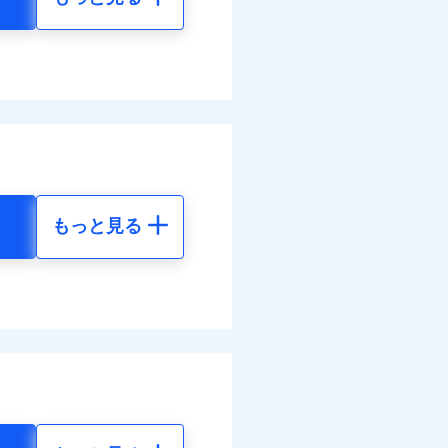
もっと見る
地震 5年
85
36,830
円
円
50
12,280
円
円