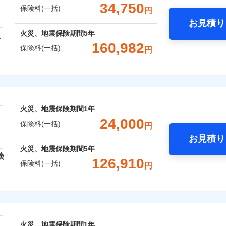
支払方法
年
一括）内訳
金額なし
年割引
※2
※1水
34,750
保険料(一括)
円
支払方法
年
口座振替
月
用
破損・汚損
臨時費用
お見積り
月
※2破
銀行振込
わり・カギのトラブルサポー
年
地震 1年
火災 5年
臨時費用
風災・雹（ひょう）災、雪災
水災
損害防止費用
※3水
火災、地震保険期間
5年
型
ネ
説明事項
損害防止費用
※4コ
ンターネット完結型の保険のため、保険料がリーズナブルで、
飛来・衝突
残存物取片づけ費用
160,982
ネ
申込方法
郵
保険料(一括)
円
フォン
,309
7,800
40,3
残存物取片づけ費用
建物
円
※3
円
失火見舞費用
申込方法
郵
用特約セットなし
対
ます。
失火見舞費用
火災保険株式会社
水道管修理費用
ポイントがたまります！保険料に対して、通常のdポイントとは
対
※3
※5一
破損・汚損
水道管修理費用
クレジットカード
地震火災費用
るため、「d払い」や「dカード」でお支払いの場合は最大2%
始期日
2026/0
,851
2,600
34,0
家財
円
円
地震火災費用
始期日
2025/1
コンビニ払い
※4
あれば、ポイントで保険料を支払うこともできます。
募集文書番号
保険株式会社のおすすめポイント
ドコモスマート保険ナビ編集部の評価
飛来・衝突
年割引
※1損
口座振替
ご自身にぴったりの補償をお選びいただけます。さらに、自分
火災、地震保険期間
1年
修理付帯費用保険金
率払、
※1水
※4
ターネット割引
銀行振込
一括）内訳
補償内容を自由にカスタマイズしていただけます。ニーズに合
24,000
が低い
用
保険料(一括)
請求権保全行使手続費用保険金
円
火災保険は、補償の組合せが自由だから、必要な補償に絞って
補償内容
償が必要か不安な人にも補償項目が選びやすいです。
※2破
※2盗
4
わりサービス（24時間サポー
お見積り
等/騒
特約（全半損時のみ）」で、地震の被害にも最大100％で備え
説明事項
円
年
地震 1年
火災 5年
心と信頼の事故対応で、万が一の場合も迅速に対応します。お
説明事項
損害拡大防止費用保険金
※4
火災、地震保険期間
5年
円（物
※3損
険
どを、夜間・休日を問わず、24時間・365日対応しています。
災保険は、補償の組合せが自由だから、必要な補償に絞って選
あけサービス（24時間サポー
126,910
濡れは
※4損
保険料(一括)
一
円
金額なし
年割引
,870
※2
7,800
72,9
（全半損時のみ）」で、地震の被害にも火災保険の保険金額に対
建物
※3水
円
円
限り、
です。本保険は、日新火災を引受保険会社とし、取扱代理店であるドコ
支払方法
年
※4一
ッシュレス・リペアサービス
）。
レクト損害保険株式会社
補償内容
ランス（以下、ドコモ・インシュアランス）が提供するものです。
月
ペイジ
破損支払限度額50万円
ドコモスマート保険ナビ編集部の評価
災害アラート
募集文書番号
臨時費用
※3
,480
2,600
38,9
家財
円
円
初期費用補償特約
ソニー損害保険株式会社で
損害防止費用
ト損害保険株式会社のおすすめポイント
ネ
募集文書番号
険料は下の場合の築年月で計
の復旧に関する特約
お見積もり
残存物取片づけ費用
しものときは「新価（再調達価額）」でお支払いします。
※4
一
申込方法
郵
囲
ています。
火災、地震保険期間
1年
？