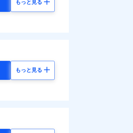
もっと見る
地震 5年
べます。
38
36,830
して最大100％で備えら
円
円
74
12,280
円
円
もっと見る
地震 5年
ネット割引が適用！（地震
50
36,830
円
円
00
12,280
円
円