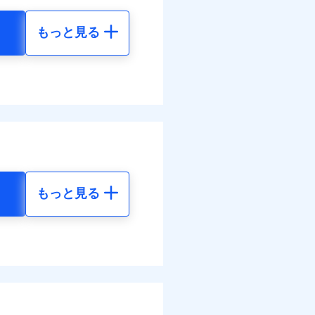
払い
災料率は最低リスク区分を適
払い
払い
もっと見る
払い
損・汚損の取扱いはなし
地震 5年
道管修理費用の取扱いはなし
ット申込
ンビニ払の払込票をスマート
各種割引も充実していま
ット申込
送
アプリで支払うことができ
96
36,830
円
円
送
面
別に1%相当のdポイント
面
部契約のみ
のdポイントがたまりま
1/01
66
12,280
円
円
0/01
害割合が30%未満の場合は定
好みにオプションを追
水災料率は最も水災リスク
災料率は最低リスク区分を適
わせたパック単位での補
水災等地を適用
選べます。
損・汚損、物体の落下・飛来
難、水ぬれ等と破損等は5万
もっと見る
擾、水濡れのみ自己負担額5万
られます。
地震 5年
客さまからの事故のご連
体の落下・飛来等/騒擾、水
害保険金として支払い
べます。
建物のみ自己負担あり）
害保険金が支払われる場合に
括払
10
36,830
して最大100％で備えら
道管修理費用の取扱いはなし
費用保険金として支払い
円
円
モと共同募集代理店である株
払い
括払・年払のみ、コンビニ・
払い
ー（番号通知方式）
62
12,280
円
円
ット申込
括払
送