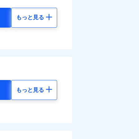
払い
面
払い
情報の取扱いに同意いただく
もっと見る
0/01
地震 5年
ット申込
ネット割引が適用！（地震
災料率は最低リスク区分を適
送
50
36,830
円
円
面
ぬれ、破損、汚損等は自己負
万円
8/01
50
12,280
円
円
故時諸費用（火災・風水災等
特約セットありも選択可能
理費として保険金をお支払い
損・汚損の免責額5万円
。
まわりトラブル、カギ開け対
情報の取扱いに同意いただく
ットありも選択可能
ラス破損の場合に60分まで
険金額×5％、300万円限度
作業無料でご提供いたしま
もっと見る
括払、長期一括払のみ
社提携業者にて24時間365日
地震 5年
受付後、専門業者が対応に
ます。ガラス破損の対応時
00
36,830
円
円
時～20時となります。
てくれます。
レジットカード会社の分割払
能なことがあります。詳し
ム契約を実現！書類の提出
ス体制で手厚く支援が受
50
12,280
クレジットカード会社にご
円
円
ださい。
調べ）