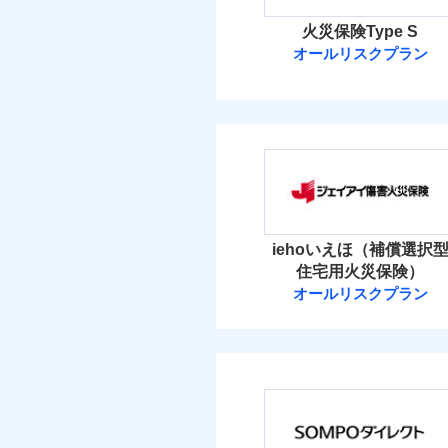
火災保険Type S
オールリスクプラン
ソニー損害保険
ソニー損害保険株式
保険料（
01
POINT
火災 1
iehoいえほ（補償選択
住宅用火災保険）
12
建物
オールリスクプラン
ジェイアイ傷害
9
家財
ジェイアイ傷害火災
保険料（
01
POINT