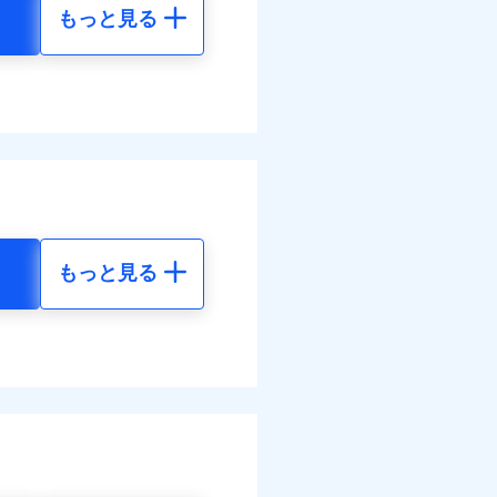
もっと見る
地震 5年
90
36,830
円
円
60
12,280
円
円
調べ）
もっと見る
地震 5年
す！
60
36,830
体制で手厚く支援します！
円
円
活もしっかりサポートしま
60
12,280
円
円