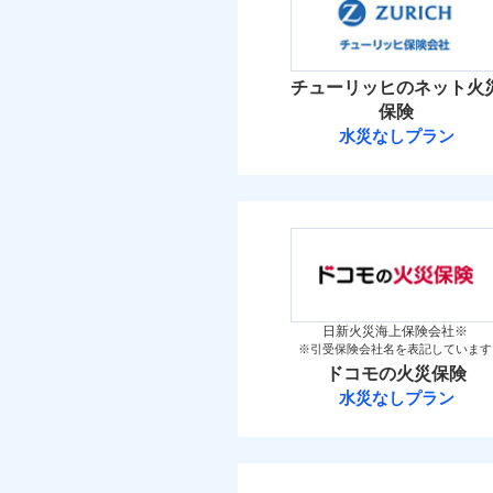
免責
補償の範
03
POINT
金
額）
保険料（
万一ご自宅が被害にあわ
01
新築
POINT
メデ
備考
付帯サービス
築5
コンビニ払いの払込票を
見積もりや保険会社とのご契
介護
イチオシ
02
POINT
築10
必要があります。詳細につい
火災 1
火災
築15
チューリッヒのネット火
火災
落雷
ドコモスマート保険ナビ
お客様ご自身により、
落雷
保険
付帯される費用保険
その他付帯される費
破裂・爆発
当社による個人情報の取
破裂・爆発
8
保険を除きます。）
建物
水災なしプラン
金
用の補償
払込方法
チューリッヒ保
減らしたコストをお客
払込方法
盗難
盗難
地震
自分に必要な補償を選
水濡れ
4
家財
適用される割引
水濡れ
騒擾（じょう）
家財
チューリッヒ保険会
地震保険もセットOK
騒擾（じょう）
外部からの落下・
保険
外部からの落下・
適用される割引
「iehoいえほ」（
（5
その他条件
地震
保険料（
見積もりや保険会社とのご契
01
POINT
必要があります。詳細につい
イチオシ
02
その他条件
住ま
POINT
暮ら
付帯サービス
ドコモスマート保険ナビ
火災 1
日新火災海上保険会社※
ビス
補償の範
03
POINT
※引受保険会社名を表記しています
当社による個人情報の取
お客さまのニーズ・ご
WE
ドコモの火災保険
後か
13
建物
もしものとき、“時価
備考
水災なしプラン
が決
修理費だけでなく、修
家具や電化製品等の家
みと
払込方法
ドコモの火災保
火災
登記物件の火災保険をお
全国の損害サービス拠
落雷
8
ネットに加え、お電話
家財
と保険会社審査にお時間
けられます。
破裂・爆発
※
ドコモの火災保険
の
当