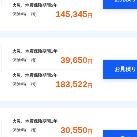
火災、地震保険期間
5年
145,345
保険料(一括)
円
株式会社
会社のおすすめポイント
火災、地震保険期間
1年
一括）内訳
39,650
保険料(一括)
円
お見積り
年
地震 1年
火災 5年
火災、地震保険期間
5年
型
183,522
保険料(一括)
円
,417
7,800
53,8
建物
円
円
火災保険株式会社
,760
2,600
42,3
家財
円
円
保険株式会社のおすすめポイント
火災、地震保険期間
1年
一括）内訳
30,550
保険料(一括)
円