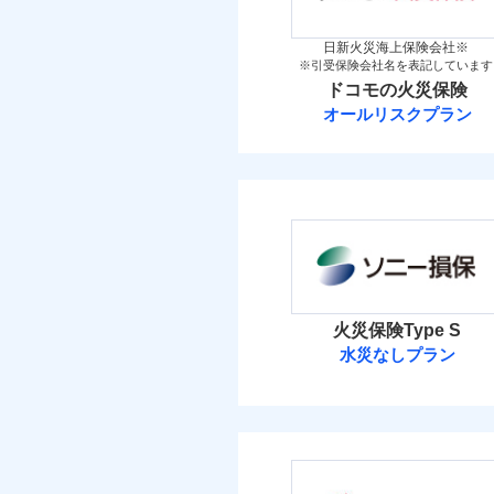
イチオシ
02
POINT
火災 1
当
日新火災海上保険会社※
※引受保険会社名を表記しています
すまいのリスクを6つに
火災
ドコモの火災保険
落雷
17
すまいやライフスタイル
建物
破裂・爆発
オールリスクプラン
免責金額（自己負担
お客さまのニーズに合わ
免責
ドコモの火災保
額）
建物が全焼・全壊時（延
11
家財
盗難
す！
水濡れ
※
ドコモの火災保険
の
「フルサポートプラン」
騒擾（じょう）
外部からの落下・
けます。
保険料（
付帯される費用の補
01
POINT
免責金額（自己負担
免責
マンション等の共同住宅専
償
額）
イチオシ
02
POINT
火災 1
火災、自然災害、盗難
火災保険Type S
補償の範
03
水災なしプラン
POINT
水まわりトラブル、カ
10
建物
適用される割引
建築
付帯される費用保険
補償の対象やお客さま
ソニー損害保険
金
付帯サービス
住ま
10
家財
火災
ソニー損害保険株式
落雷
免責金額（自己負担
破裂・爆発
補償の範
03
免責
POINT
額）
免責金額（自己負担