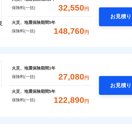
金額なし
※1
囲
？
一括）内訳
失火見舞費用
れた場合は、修繕業者のご紹介などをご利用いただけます。
※5
支払方法
年
：2026年1月
対
32,550
ィカルアシスト
保険料(一括)
円
年：2021年1月
水道管修理費用
スマートフォンアプリでお支払いが可能です。
月
約に先立ち、当社が提供するドコモスマート保険ナビの利用規約と個人
アシスト
年：2016年1月
臨時費用
お見積り
地震火災費用
始期日
2024/1
て、以下をご確認ください。
年
地震 1年
火災 5年
風災・雹（ひょう）災、雪災
水災
年：2011年1月
火災、地震保険期間
5年
損害防止費用
災
風災・雹（ひょう）災、雪災
水災
ネ
サービス利用規約
クレジットカード
ウェブサイトでお手続きを完了された場合、10％のインター
148,760
残存物取片づけ費用
防犯対策費用特約
保険料(一括)
※1水
申込方法
郵
円
コンビニ払い
扱いについて（プライバシーポリシー）
,850
クレジットカード
7,800
56,2
建物
円
円
用
失火見舞費用
※1
特別費用保険金特約
対
口座振替
コンビニ払い
※4
※2水
険会社
さまに還元
水道管修理費用
破損・汚損
担額5
銀行振込
口座振替
ＳＯＭＰＯダイレクト損害保険株式会社で
破損・汚損
保険建築年割引
地震火災費用
べる、だから保険料にムダがない！
始期日
2026/0
,750
2,600
21,5
家財
円
円
※3事
お見積もり
銀行振込
セット割引
社のおすすめポイント
説明事項
限定）
！
飛来・衝突
証券の不発行に関する特約
※4修
※1破
飛来・衝突
火災、地震保険期間
1年
補償選択型住宅用火災保険）
00円）
します
※2水
火災費用特約
一括）内訳
※6
約に先立ち、当社が提供するドコモスマート保険ナビの利用規約と個人
27,080
※5セ
応、ガ
保険料(一括)
円
て、以下をご確認ください。
※6保
の簡易
いのアシスタンスサービス
※2
しのQQ隊（カギあけQQサー
お見積り
サービス利用規約
※7一
す。弊
年
地震 1年
火災 5年
、水まわりQQサービス）
火災、地震保険期間
5年
囲
ドコモスマート保険ナビ編集部の評価
受付。
？
扱いについて（プライバシーポリシー）
説明事項
予算に合わせて補償を自由にお選びいただけます。
B見積もり+メールアドレス登録
122,890
向かい
ドコモスマート保険ナビ編集部の評価
保険料(一括)
円
ら4営業日+1日以降、お客さま
,600
7,800
59,8
クレジットカード
建物
円
※7
円
”ではなく“新価”で保険金をお支払いします。
間は9
募集文書番号
済した時点で保険のお申し込
理と密接に関わる費用も損害保険金としてまとめてお支払いし
コンビニ払い
※3ク
※7
財の保険金額も自由に選べます。
上半期
新規契約数ランキング
完了となります。
険
風災・雹（ひょう）災、雪災
水災
補償内容
いが可
口座振替
申込みの方におすすめ！登記情報の自動照合によるリアルタイ
点が一日でも早く保険金をお届けできるよう万全の損害サービ
,550
2,600
39,8
でもお申込み可能です！
家財
円
円
くは各
銀行振込
をいただきません！
※7
クレジットカード
※3
確認く
おすすめポイント
社火災保険新規契約者数より算出[
年
月]（ドコモスマート保険ナビ