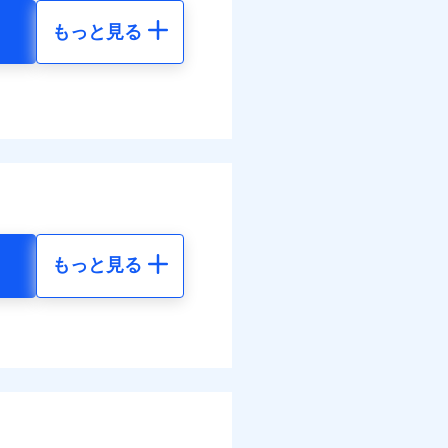
もっと見る
調べ）
地震 5年
00
36,830
円
円
括払
払い
全額お支払いいたしま
50
12,280
円
円
払い
サービスがご利用いただ
ット申込
送
括払
面
払い
もっと見る
払い
地震 5年
0/01
ット申込
20
36,830
円
円
災料率は最低リスク区分を適
送
※5
面
危険（盗難を除く）および破
00
12,280
円
円
おいて、自己負担額5万円
0/01
括払
括払