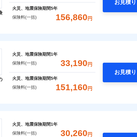
お見積り
年
地震 1年
火災 5年
火災、地震保険期間
5年
険
災保険は、補償の組合せが自由だから、必要な補償に絞って選
156,860
保険料(一括)
円
,550
7,800
85,2
（全半損時のみ）」で、地震の被害にも火災保険の保険金額に対
建物
円
円
）。
レクト損害保険株式会社
,700
2,600
49,1
家財
円
円
ト損害保険株式会社のおすすめポイント
囲
火災、地震保険期間
1年
？
一括）内訳
33,190
保険料(一括)
円
お見積り
年
地震 1年
火災 5年
風災・雹（ひょう）災、雪災
水災
火災、地震保険期間
5年
の
ウェブサイトでお手続きを完了された場合、10％のインター
151,160
保険料(一括)
円
,050
7,800
75,4
※1
建物
円
円
災保険株式会社
さまに還元
破損・汚損
べる、だから保険料にムダがない！
,100
2,600
32,3
家財
円
円
険株式会社のおすすめポイント
！
飛来・衝突
火災、地震保険期間
1年
補償選択型住宅用火災保険）
一括）内訳
30,260
保険料(一括)
円