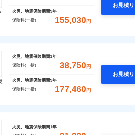
お見積り
年
地震 1年
火災 5年
火災、地震保険期間
5年
い
囲
？
予算に合わせて補償を自由にお選びいただけます。
155,030
保険料(一括)
円
,260
7,800
81,8
建物
円
円
”ではなく“新価”で保険金をお支払いします。
災保険株式会社
財の保険金額も自由に選べます。
上半期
新規契約数ランキング
風災・雹（ひょう）災、雪災
水災
,530
2,600
20,1
でもお申込み可能です！
家財
円
円
険株式会社のおすすめポイント
※1
社火災保険新規契約者数より算出[
年
月]（ドコモスマート保険ナビ
火災、地震保険期間
1年
一括）内訳
破損・汚損
38,750
保険料(一括)
囲
円
？
お見積り
年
地震 1年
火災 5年
飛来・衝突
火災、地震保険期間
5年
災
と密接に関わる費用も損害保険金としてまとめてお支払いしま
177,460
保険料(一括)
風災・雹（ひょう）災、雪災
水災
円
,110
7,800
84,5
ランキングをもっと見る
が一日でも早く保険金をお届けできるよう万全の損害サービス
建物
円
円
「介護アシスト」など豊富な付帯サービスでお客様の日々の生
険会社
※1
,750
2,600
21,3
家財
円
円
破損・汚損
社のおすすめポイント
火災、地震保険期間
1年
上半期
新規契約数ランキング
一括）内訳
囲
飛来・衝突
？
※2