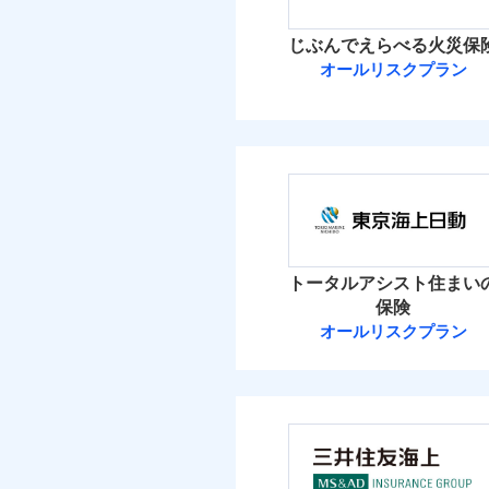
イチオシ
02
POINT
火災 1
じぶんでえらべる火災保
ソニー損保の新ネット火
オールリスクプラン
18
しかも「地震上乗せ特約
建物
れます（一部損は対象外
ＳＯＭＰＯダイ
10
家財
ＳＯＭＰＯダイレク
補償の範
03
POINT
保険料（
01
POINT
イチオシ
02
POINT
火災 1
火災
トータルアシスト住まい
落雷
お客様ご自身により、
保険
破裂・爆発
13
保険を除きます。）
建物
オールリスクプラン
東京海上日動火
減らしたコストをお客
盗難
自分に必要な補償を選
水濡れ
7
家財
騒擾（じょう）
東京海上日動火災保
地震保険もセットOK
外部からの落下・
「iehoいえほ」（
保険料（
01
POINT