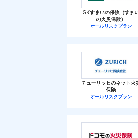
イチオシ
02
POINT
火災 1
GKすまいの保険（すま
補償の範
03
POINT
お客さまのニーズ・ご
の火災保険）
18
建物
オールリスクプラン
もしものとき、“時価
三井住友海上火
家具や電化製品等の家
火災
落雷
4
ネットに加え、お電話
家財
破裂・爆発
三井住友海上火災保
当
保険料（
01
POINT
盗難
補償の範
03
POINT
水濡れ
イチオシ
02
POINT
騒擾（じょう）
火災 1
外部からの落下・
チューリッヒのネット火
修理費だけでなく、修理
保険
火災
15
全国の損害サービス拠点
建物
オールリスクプラン
落雷
「メディカルアシスト」
破裂・爆発
チューリッヒ保
す！
4
家財
盗難
チューリッヒ保険会
水濡れ
騒擾（じょう）
保険料（
01
POINT
補償の範
外部からの落下・
03
POINT