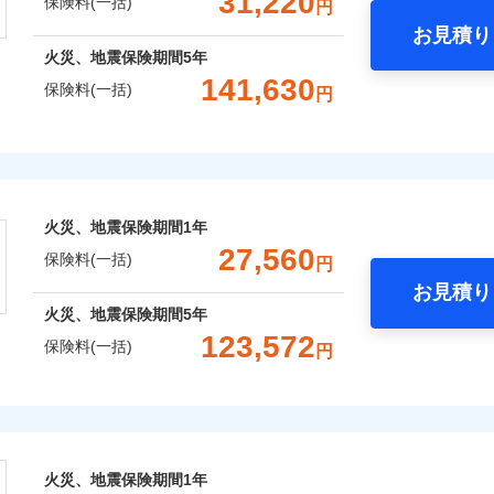
31,220
保険料(一括)
円
お見積り
年
社火災保険新規契約者数より算出[
地震 1年
補償内容
年
月]（ドコモスマート保険ナビ
火災 5年
火災、地震保険期間
5年
整理し、補償内容をシンプルにわかりやすくしています！
風災・雹（ひょう）災、雪災
水災
141,630
保険料(一括)
円
,350
7,800
77,2
に応じた契約プランをご用意しています。
建物
円
円
一
※1
せてオプションの特約のご選択が可能です。
金額なし
※2
険
支払方法
年
床面積に対する損害の割合が80％以上）には、建物保険金額を
,000
2,600
51,1
家財
円
円
破損・汚損
月
補償内容
臨時費用
ランキングをもっと見る
おすすめポイント
※
、「セレクト（水災なし）プラン
」の場合は、暮らしのQQ隊
損害防止費用
ネ
火災、地震保険期間
1年
飛来・衝突
残存物取片づけ費用
一括）内訳
申込方法
郵
27,560
一
保険料(一括)
金額なし
用
円
失火見舞費用
対
支払方法
年
お見積り
水道管修理費用
月
年
地震 1年
火災 5年
火災、地震保険期間
5年
地震火災費用
臨時費用
始期日
2025/1
などトータルでカバーし、大切な住まいをお守りします！
123,572
保険料(一括)
損害防止費用
囲
円
ネ
？
ギ開け対応など「住まいのアシスタンスサービス」が無料付帯
,770
7,800
47,7
建物
円
円
年割引
※1水
残存物取片づけ費用
申込方法
郵
の状況に応じたさまざまな割引をご用意！
株式会社
用
補償内容
失火見舞費用
説明事項
対
※2雑
補償内容
いの緊急かけつけサービス
,050
2,600
44,8
水道管修理費用
家財
円
※3
円
汚損に
風災・雹（ひょう）災、雪災
水災
会社のおすすめポイント
地震火災費用
始期日
2024/1
クレジットカード
一
囲
金額なし
？
火災、地震保険期間
1年
※2
募集文書番号
※1
一
コンビニ払い