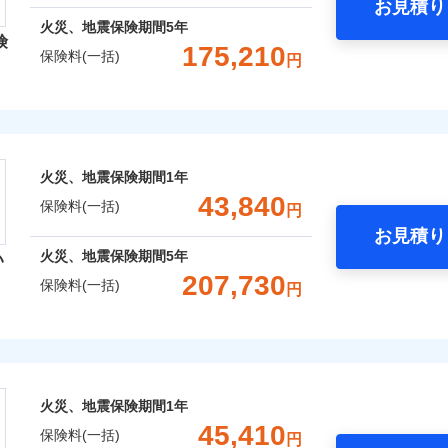
お見積り
年
地震 1年
火災 5年
火災、地震保険期間
5年
険
災保険は、補償の組合せが自由だから、必要な補償に絞って選
175,210
保険料(一括)
円
,920
15,530
73,1
（全半損時のみ）」で、地震の被害にも火災保険の保険金額に対
建物
円
円
）。
レクト損害保険株式会社
,110
5,180
28,0
家財
円
円
ト損害保険株式会社のおすすめポイント
囲
火災、地震保険期間
1年
？
一括）内訳
43,840
保険料(一括)
円
お見積り
年
地震 1年
火災 5年
風災・雹（ひょう）災、雪災
水災
火災、地震保険期間
5年
い
ウェブサイトでお手続きを完了された場合、10％のインター
207,730
保険料(一括)
円
,000
15,530
59,2
※1
建物
円
円
災保険株式会社
さまに還元
破損・汚損
べる、だから保険料にムダがない！
,150
5,180
18,6
家財
円
円
険株式会社のおすすめポイント
！
飛来・衝突
火災、地震保険期間
1年
補償選択型住宅用火災保険）
一括）内訳
45,410
保険料(一括)
円