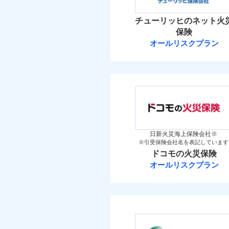
イチオシ
02
POINT
火災 1
チューリッヒのネット火
補償の範
03
POINT
お客さまのニーズ・ご
保険
18
建物
オールリスクプラン
もしものとき、“時価
チューリッヒ保
家具や電化製品等の家
火災
落雷
4
ネットに加え、お電話
家財
破裂・爆発
チューリッヒ保険会
当
保険料（
01
POINT
盗難
補償の範
03
POINT
水濡れ
イチオシ
02
POINT
騒擾（じょう）
火災 1
外部からの落下・
日新火災海上保険会社※
※引受保険会社名を表記しています
すまいのリスクを6つに
火災
ドコモの火災保険
17
すまいやライフスタイル
建物
落雷
オールリスクプラン
お客さまのニーズに合わ
破裂・爆発
ドコモの火災保
建物が全焼・全壊時（延
6
家財
す！
盗難
※
ドコモの火災保険
の
水濡れ
「フルサポートプラン」
騒擾（じょう）
けます。
外部からの落下・
保険料（
01
POINT