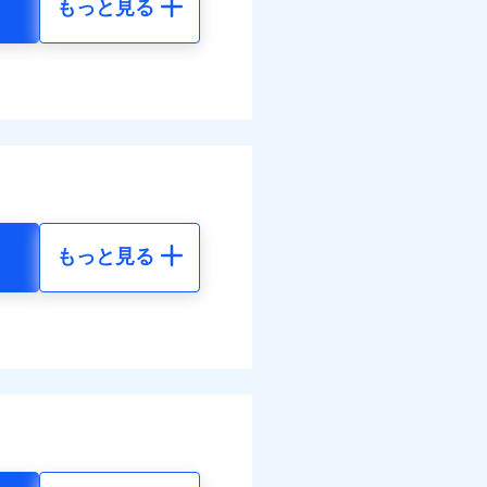
もっと見る
地震 5年
べます。
40
72,980
して最大100％で備えら
円
円
60
24,330
円
円
もっと見る
地震 5年
ネット割引が適用！（地震
50
72,980
円
円
50
24,330
円
円