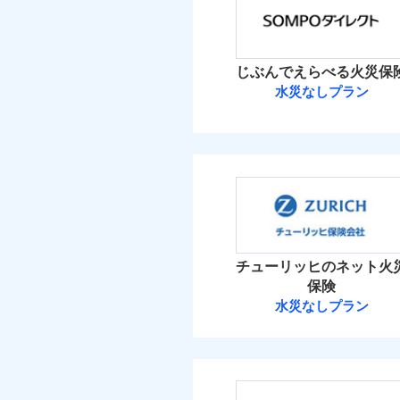
保険料（
01
適用される割引
POINT
建築
加・削除することで、
払込方法
償設計のため、どの補
イチオシ
02
POINT
水ま
火災 1
付帯サービス
日新火災が提供する安
ト
じぶんでえらべる火災保
絡の受付や事故相談な
ソニー損保の新ネット火
付帯される費用保険
免責金額（自己負担
水災なしプラン
免責
13
しかも「地震上乗せ特約
金
建物
備考
諸費
額）
正式名称は、すまいの保険
れます（一部損は対象外
ＳＯＭＰＯダイ
式会社ドコモ・インシュア
3
家財
ＳＯＭＰＯダイレク
払込方法
建築
付帯される費用保険
免責金額（自己負担
補償の範
適用される割引
03
POINT
免責
補償の範
03
POINT
金
イン
額）
保険料（
01
POINT
ソニー損保の新ネット
イチオシ
02
POINT
水ま
しかも、「地震上乗せ
火災 1
火災
ト）
チューリッヒのネット火
火災
落雷
お客様ご自身により、
カギ
落雷
保険
付帯される費用保険
その他付帯される費
破裂・爆発
付帯サービス
ト）
破裂・爆発
7
保険を除きます。）
建物
水災なしプラン
金
用の補償
キャ
チューリッヒ保
減らしたコストをお客
盗難
気象
盗難
地震
自分に必要な補償を選
水濡れ
1
家財
適用される割引
水濡れ
騒擾（じょう）
家財
チューリッヒ保険会
地震保険もセットOK
騒擾（じょう）
※保
外部からの落下・
補償を自由に選べて、も
保険
外部からの落下・
算し
適用される割引