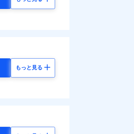
もっと見る
地震 5年
87
72,980
円
円
78
24,330
円
円