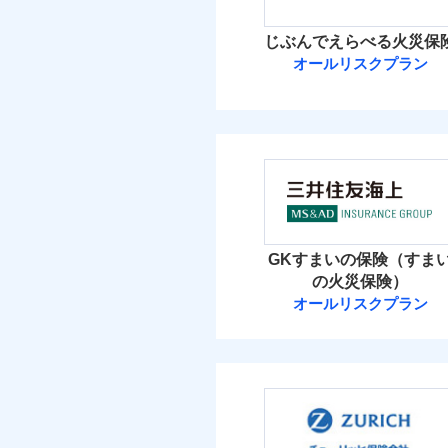
イチオシ
02
POINT
火災 1
じぶんでえらべる火災保
ソニー損保の新ネット火
オールリスクプラン
15
しかも「地震上乗せ特約
建物
れます（一部損は対象外
ＳＯＭＰＯダイ
6
家財
ＳＯＭＰＯダイレク
補償の範
03
POINT
保険料（
01
POINT
イチオシ
02
POINT
火災 1
火災
GKすまいの保険（すま
落雷
お客様ご自身により、
の火災保険）
破裂・爆発
12
保険を除きます。）
建物
オールリスクプラン
三井住友海上火
減らしたコストをお客
盗難
自分に必要な補償を選
水濡れ
4
家財
騒擾（じょう）
三井住友海上火災保
地震保険もセットOK
外部からの落下・
「iehoいえほ」（
保険料（
01
POINT