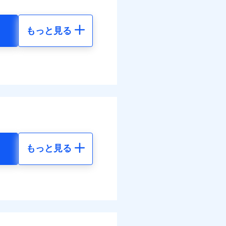
。
まわりトラブル、カギ開け対
ットありも選択可能
ラス破損の場合に60分まで
情報の取扱いに同意いただく
険金額×5％、300万円限度
作業無料でご提供いたしま
もっと見る
括払、長期一括払のみ
社提携業者にて24時間365日
地震 5年
受付後、専門業者が対応に
ます。ガラス破損の対応時
00
72,980
円
円
時～20時となります。
レジットカード会社の分割払
能なことがあります。詳し
00
24,330
クレジットカード会社にご
円
円
ださい。
調べ）
括払
情報の取扱いに同意いただく
払い
払い
もっと見る
地震 5年
ット申込
送
70
72,980
円
円
面
ム契約を実現！書類の提出
です。
4/01
50
24,330
円
円