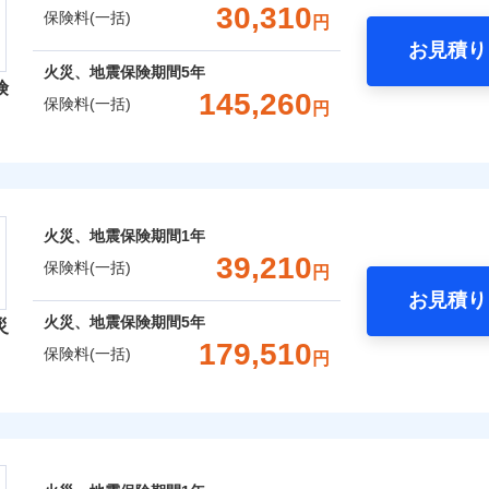
支払方法
年
一括）内訳
年割引
補償内容を自由にカスタマイズしていただけます。ニーズに合
※1水
30,310
保険料(一括)
円
口座振替
月
補償内容
用
償が必要か不安な人にも補償項目が選びやすいです。
臨時費用
お見積り
※2破
銀行振込
わり・カギのトラブルサポー
年
地震 1年
火災 5年
心と信頼の事故対応で、万が一の場合も迅速に対応します。お
損害防止費用
※3水
火災、地震保険期間
5年
ネ
説明事項
険
どを、夜間・休日を問わず、24時間・365日対応しています。
※4コ
災保険は、補償の組合せが自由だから、必要な補償に絞って選
残存物取片づけ費用
145,260
申込方法
郵
保険料(一括)
一
円
フォン
金額なし
,240
※2
15,530
60,8
（全半損時のみ）」で、地震の被害にも火災保険の保険金額に対
建物
円
円
失火見舞費用
用特約セットなし
対
です。本保険は、日新火災を引受保険会社とし、取扱代理店であるドコ
支払方法
年
ます。
）。
レクト損害保険株式会社
水道管修理費用
※3
補償内容
※5一
ランス（以下、ドコモ・インシュアランス）が提供するものです。
月
クレジットカード
臨時費用
地震火災費用
※3
始期日
2026/0
,890
5,180
17,8
家財
円
円
コンビニ払い
損害防止費用
※4
募集文書番号
ト損害保険株式会社のおすすめポイント
ネ
ドコモスマート保険ナビ編集部の評価
年割引
※1損
口座振替
残存物取片づけ費用
※4
一
申込方法
郵
囲
火災、地震保険期間
1年
？
金額なし
※1
囲
率払、
？
ターネット割引
銀行振込
一括）内訳
失火見舞費用
※5
支払方法
年
対
39,210
が低い
保険料(一括)
円
火災保険は、補償の組合せが自由だから、必要な補償に絞って
水道管修理費用
月
※2破
わりサービス（24時間サポー
臨時費用
お見積り
地震火災費用
始期日
2024/1
等/騒
特約（全半損時のみ）」で、地震の被害にも最大100％で備え
年
地震 1年
火災 5年
風災・雹（ひょう）災、雪災
説明事項
水災
火災、地震保険期間
5年
損害防止費用
災
風災・雹（ひょう）災、雪災
水災
円（物
ネ
ウェブサイトでお手続きを完了された場合、10％のインター
あけサービス（24時間サポー
179,510
濡れは
残存物取片づけ費用
防犯対策費用特約
保険料(一括)
※1水
申込方法
郵
円
,800
15,530
40,0
建物
※3水
円
円
用
失火見舞費用
※1
特別費用保険金特約
対
※4一
ッシュレス・リペアサービス
※2水
険会社
さまに還元
水道管修理費用
ペイジ
破損・汚損
ドコモスマート保険ナビ編集部の評価
担額5
災害アラート
破損・汚損
保険建築年割引
地震火災費用
べる、だから保険料にムダがない！
始期日
2026/0
,800
5,180
7,9
家財
円
円
※3事
ソニー損害保険株式会社で
セット割引
社のおすすめポイント
説明事項
限定）
募集文書番号
！
険料は下の場合の築年月で計
飛来・衝突
お見積もり
しものときは「新価（再調達価額）」でお支払いします。
証券の不発行に関する特約
※4修
※1破
飛来・衝突
ています。