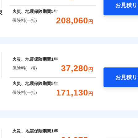
お見積り
年
地震 1年
火災 5年
火災、地震保険期間
5年
災
囲
？
予算に合わせて補償を自由にお選びいただけます。
208,060
保険料(一括)
円
,380
15,530
89,0
建物
円
円
”ではなく“新価”で保険金をお支払いします。
険会社
財の保険金額も自由に選べます。
上半期
新規契約数ランキング
風災・雹（ひょう）災、雪災
水災
,750
5,180
21,3
でもお申込み可能です！
家財
円
円
社のおすすめポイント
※1
社火災保険新規契約者数より算出[
年
月]（ドコモスマート保険ナビ
火災、地震保険期間
1年
一括）内訳
破損・汚損
37,280
囲
保険料(一括)
？
円
お見積り
年
地震 1年
火災 5年
飛来・衝突
火災、地震保険期間
5年
整理し、補償内容をシンプルにわかりやすくしています！
171,130
風災・雹（ひょう）災、雪災
水災
保険料(一括)
円
,950
15,530
79,4
ランキングをもっと見る
に応じた契約プランをご用意しています。
建物
円
円
せてオプションの特約のご選択が可能です。
※1
険
床面積に対する損害の割合が80％以上）には、建物保険金額を
,750
5,180
31,3
家財
円
円
破損・汚損
おすすめポイント
※
、「セレクト（水災なし）プラン
」の場合は、暮らしのQQ隊
火災、地震保険期間
1年
上半期
新規契約数ランキング
飛来・衝突
一括）内訳
※2