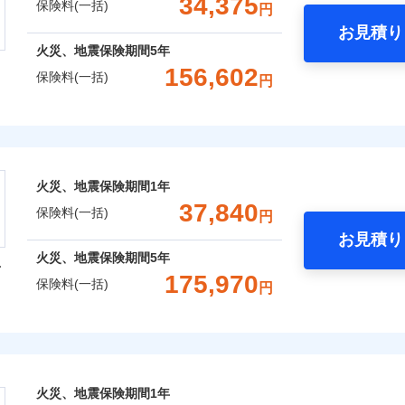
34,375
保険料(一括)
用
円
お見積り
社火災保険新規契約者数より算出[
補償内容
年
月]（ドコモスマート保険ナビ
年
地震 1年
火災 5年
火災、地震保険期間
5年
などトータルでカバーし、大切な住まいをお守りします！
156,602
保険料(一括)
囲
円
？
ギ開け対応など「住まいのアシスタンスサービス」が無料付帯
,770
15,530
48,0
建物
円
円
一
金額なし
※2
の状況に応じたさまざまな割引をご用意！
株式会社
支払方法
年
月
,800
5,180
25,8
補償内容
家財
円
円
風災・雹（ひょう）災、雪災
水災
臨時費用
ランキングをもっと見る
会社のおすすめポイント
損害防止費用
ネ
囲
？
火災、地震保険期間
1年
※1
残存物取片づけ費用
一括）内訳
申込方法
郵
37,840
一
保険料(一括)
金額なし
円
失火見舞費用
対
破損・汚損
支払方法
年
お見積り
水道管修理費用
月
年
地震 1年
火災 5年
風災・雹（ひょう）災、雪災
水災
火災、地震保険期間
5年
型
地震火災費用
臨時費用
始期日
2025/1
ンターネット完結型の保険のため、保険料がリーズナブルで、
飛来・衝突
175,970
保険料(一括)
損害防止費用
円
ネ
,803
15,530
38,1
建物
円
円
年割引
※1水
残存物取片づけ費用
申込方法
郵
火災保険株式会社
用
ポイントがたまります！保険料に対して、通常のdポイントとは
補償内容
失火見舞費用
説明事項
破損・汚損
対
※2雑
いの緊急かけつけサービス
るため、「d払い」や「dカード」でお支払いの場合は最大2%
,862
5,180
21,0
水道管修理費用
家財
円
※3
円
汚損に
あれば、ポイントで保険料を支払うこともできます。
保険株式会社のおすすめポイント
地震火災費用
始期日
2024/1
飛来・衝突
クレジットカード
一
ご自身にぴったりの補償をお選びいただけます。さらに、自分
金額なし
火災、地震保険期間
1年
※2
募集文書番号
コンビニ払い