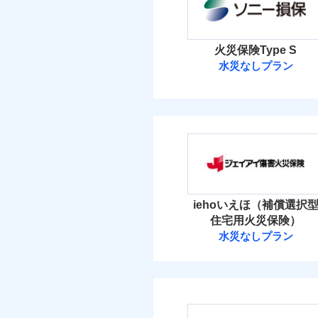
マンション等の共同住宅専
イチオシ
02
POINT
当
火災 1
火災、自然災害、盗難
火災保険Type S
補償の範
03
水災なしプラン
POINT
水まわりトラブル、カ
10
建物
免責金額（自己負担
免責
補償の対象やお客さま
ソニー損害保険
額）
5
家財
火災
ソニー損害保険株式
落雷
破裂・爆発
補償の範
03
POINT
保険料（
付帯される費用の補
01
POINT
免責金額（自己負担
免責
償
額）
盗難
イチオシ
02
POINT
水濡れ
火災 1
火災
iehoいえほ（補償選択
騒擾（じょう）
落雷
ドコモの火災保険はイ
外部からの落下・
住宅用火災保険）
破裂・爆発
8
す。
建物
水災なしプラン
適用される割引
建築
付帯される費用保険
ジェイアイ傷害
保険料のお支払いでd
金
盗難
付帯サービス
住ま
が上乗せして進呈され
水濡れ
4
家財
騒擾（じょう）
す。また「d払い」で
ジェイアイ傷害火災
外部からの落下・
免責金額（自己負担
3つの基本プランから
免責
額）