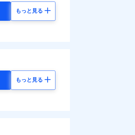
もっと見る
調べ）
地震 5年
20
72,980
円
円
括払
払い
払い
00
24,330
円
円
ット申込
送
括払
面
払い
もっと見る
払い
地震 5年
0/01
各種割引も充実していま
ット申込
98
72,980
円
円
災料率は最低リスク区分を適
送
※5
別に1%相当のdポイント
面
危険（盗難を除く）および破
のdポイントがたまりま
94
24,330
円
円
おいて、自己負担額5万円
0/01
括払
好みにオプションを追