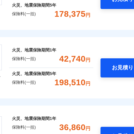
火災、地震保険期間
5年
178,375
保険料(一括)
円
株式会社
会社のおすすめポイント
火災、地震保険期間
1年
一括）内訳
42,740
保険料(一括)
円
お見積り
年
地震 1年
火災 5年
火災、地震保険期間
5年
型
198,510
保険料(一括)
円
,911
15,530
51,6
建物
円
円
火災保険株式会社
,771
5,180
29,3
家財
円
円
保険株式会社のおすすめポイント
火災、地震保険期間
1年
一括）内訳
36,860
保険料(一括)
円