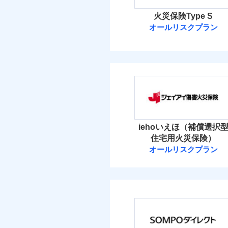
火災保険Type S
オールリスクプラン
ソニー損害保険
ソニー損害保険株式
保険料（
01
POINT
火災 1
iehoいえほ（補償選択
住宅用火災保険）
11
建物
オールリスクプラン
ジェイアイ傷害
6
家財
ジェイアイ傷害火災
保険料（
01
POINT