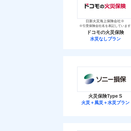
「iehoいえほ」（
（5
その他条件
地震
保険料（
万一ご自宅が被害にあわ
01
新築
POINT
備考
築5
コンビニ払いの払込票を
見積もりや保険会社とのご契
イチオシ
02
その他条件
住ま
POINT
築10
暮ら
必要があります。詳細につい
付帯サービス
火災 1
日新火災海上保険会社※
築15
ビス
補償の範
03
POINT
※引受保険会社名を表記しています
ドコモスマート保険ナビ
お客さまのニーズ・ご
WE
ドコモの火災保険
後か
当社による個人情報の取
14
建物
もしものとき、“時価
備考
水災なしプラン
が決
家具や電化製品等の家
払込方法
みと
払込方法
ドコモの火災保
火災
落雷
4
ネットに加え、お電話
家財
破裂・爆発
※
ドコモの火災保険
の
当
免責金額（自己負担
払込方法
免責
見積もりや保険会社とのご契
盗難
額）
保険料（
01
POINT
補償の範
03
POINT
水濡れ
必要があります。詳細につい
イチオシ
02
POINT
騒擾（じょう）
ドコモスマート保険ナビ
外部からの落下・
火災 1
当社による個人情報の取
火災、自然災害、盗難
火災保険Type S
火災
付帯される費用保険
火災＋風災＋水災プラン
水まわりトラブル、カ
落雷
8
建物
金
破裂・爆発
補償の対象やお客さま
ソニー損害保険
登記物件の火災保険をお
すまいのリスクを６つ
3
家財
と保険会社審査にお時間
盗難
すまいやライフスタイ
ソニー損害保険株式
水濡れ