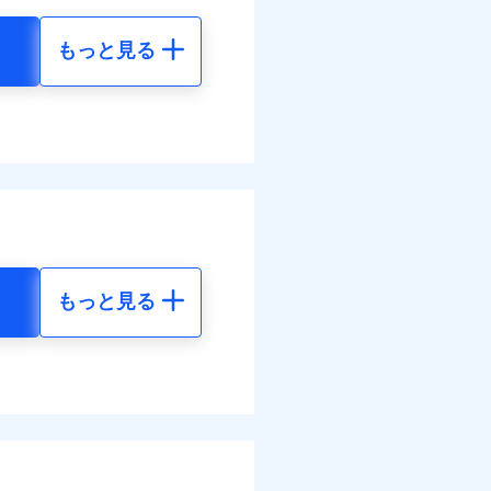
払い
わせたパック単位での補
災料率は最低リスク区分を適
払い
もっと見る
損・汚損の取扱いはなし
地震 5年
客さまからの事故のご連
道管修理費用の取扱いはなし
ット申込
ンビニ払の払込票をスマート
べます。
送
括払
アプリで支払うことができ
12
72,980
して最大100％で備えら
円
円
面
モと共同募集代理店である株
払い
部契約のみ
払い
1/01
48
24,330
円
円
ット申込
害割合が30%未満の場合は定
括払
送
水災料率は最も水災リスク
払い
面
水災等地を適用
選べます。
払い
損・汚損、物体の落下・飛来
もっと見る
0/01
擾、水濡れのみ自己負担額5万
られます。
地震 5年
体の落下・飛来等/騒擾、水
ット申込
ネット割引が適用！（地震
建物のみ自己負担あり）
災料率は最低リスク区分を適
送
50
72,980
道管修理費用の取扱いはなし
円
円
面
括払・年払のみ、コンビニ・
ぬれ、破損、汚損等は自己負
ー（番号通知方式）
万円
8/01
00
24,330
円
円
故時諸費用（火災・風水災等
特約セットありも選択可能
理費として保険金をお支払い
損・汚損の免責額5万円