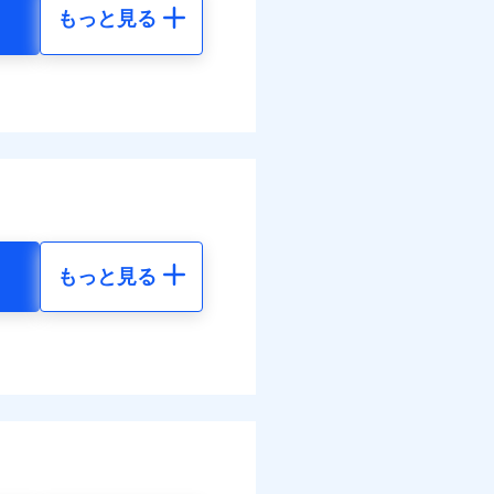
もっと見る
地震 5年
60
72,980
円
円
60
24,330
円
円
調べ）
もっと見る
地震 5年
50
72,980
円
円
全額お支払いいたしま
00
24,330
円
円
サービスがご利用いただ