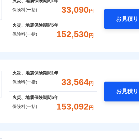
火災、地震保険期間
1年
補償選択型住宅用火災保険）
00円）
します
※2水
火災費用特約
一括）内訳
れた場合は、修繕業者のご紹介などをご利用いただけます。
※6
：2026年1月
33,090
※5セ
応、ガ
保険料(一括)
円
年：2021年1月
スマートフォンアプリでお支払いが可能です。
約に先立ち、当社が提供するドコモスマート保険ナビの利用規約と個人
※6保
の簡易
いのアシスタンスサービス
年：2016年1月
※2
しのQQ隊（カギあけQQサー
お見積り
て、以下をご確認ください。
※7一
す。弊
年
地震 1年
火災 5年
年：2011年1月
、水まわりQQサービス）
火災、地震保険期間
5年
囲
受付。
？
サービス利用規約
説明事項
予算に合わせて補償を自由にお選びいただけます。
B見積もり+メールアドレス登録
152,530
向かい
保険料(一括)
円
ら4営業日+1日以降、お客さま
扱いについて（プライバシーポリシー）
,200
クレジットカード
15,530
62,2
クレジットカード
建物
円
※7
円
”ではなく“新価”で保険金をお支払いします。
間は9
募集文書番号
済した時点で保険のお申し込
コンビニ払い
コンビニ払い
※3ク
※4
※7
財の保険金額も自由に選べます。
上半期
新規契約数ランキング
完了となります。
険
風災・雹（ひょう）災、雪災
水災
補償内容
いが可
口座振替
ＳＯＭＰＯダイレクト損害保険株式会社で
口座振替
,300
5,180
20,0
でもお申込み可能です！
家財
円
円
くは各
お見積もり
銀行振込
銀行振込
※7
クレジットカード
※3
確認く
おすすめポイント
社火災保険新規契約者数より算出[
年
月]（ドコモスマート保険ナビ
コンビニ払い
一
火災、地震保険期間
1年
金額なし
※2
約に先立ち、当社が提供するドコモスマート保険ナビの利用規約と個人
募集文書番号
口座振替
破損・汚損
一括）内訳
支払方法
年
33,564
囲
？
保険料(一括)
て、以下をご確認ください。
円
銀行振込
月
お見積り
臨時費用
サービス利用規約
飛来・衝突
年
地震 1年
火災 5年
火災、地震保険期間
5年
損害防止費用
扱いについて（プライバシーポリシー）
ネ
などトータルでカバーし、大切な住まいをお守りします！
風災・雹（ひょう）災、雪災
153,092
水災
ドコモスマート保険ナビ編集部の評価
ドコモスマート保険ナビ編集部の評価
残存物取片づけ費用
保険料(一括)
申込方法
郵
円
ランキングをもっと見る
ギ開け対応など「住まいのアシスタンスサービス」が無料付帯
,580
15,530
38,2
建物
円
円
失火見舞費用
※3
対
の状況に応じたさまざまな割引をご用意！
株式会社
水道管修理費用
※4
申込みの方におすすめ！登記情報の自動照合によるリアルタイ
に整理し、補償内容をシンプルにして、わかりやすいのが特徴
地震火災費用
始期日
2026/0
,800
※5
5,180
16,9
家財
ドコモスマート保険ナビ編集部の評価
円
円
をいただきません！
破損・汚損
ルに応じた契約プランを選べます。
会社のおすすめポイント