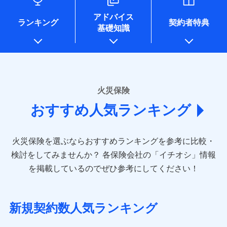
口座振替
各種セミナーの開催のため
銀行振込
コンビニ払い
※8
ドコモスマート保険ナビサービス利用規約
募集文書番号
払込方法
※4地震火災費用の取扱いはなし
地震の被害にも最大100％で備えられます。
当社による個人情報の取扱いについて（プライバシー
コンサルティングサービスの実施のため
銀行振込
口座振替
アドバイス
※5火災・風災等の事故により建物に
当社による個人情報の取扱いについて（プライバシー
アンケートやキャンペーン等の実施のため
ポリシー）
ランキング
契約者特典
一括払
銀行振込
損害が生じたとき、日新火災がご案内
基礎知識
ポリシー）
上記に係る案内・手続き・管理等付帯業務を行うため
一括払
支払方法
年払い
する修理業者（指定工務店）が建物の
* 当社が委託を受けている保険会社の情報は、保険会社
修理を行います。
支払方法
年払い
月払い
一括払
のホームページに掲載しておりますので、ご確認くださ
月払い
補償内容
支払方法
年払い
い。
ソニー損害保険株式会社で
募集文書番号
ネット申込
月払い
ドコモスマート保険ナビ編集部の評価
お見積もり
ネット申込
申込方法
郵送
■損害保険
火災保険
免責金額（自己負
申込方法
郵送
対面
ネット申込
あいおいニッセイ同和損害保険株式会社
免責金額なし
担額）
補償を自由に選べて、もしものときは「新価（再調達
対面
おすすめ人気ランキング
申込方法
見積もりや保険会社とのご契約に先立ち、当社が提供する
(https://www.aioinissaydowa.co.jp/)
郵送
価額）」でお支払いします。
始期日
2024/10/01
ドコモスマート保険ナビの利用規約と個人情報の取扱いに
アクサ損害保険株式会社 (https://www.axa-
対面
臨時費用
万一ご自宅が被害にあわれた場合は、修繕業者のご紹
始期日
2026/01/01
同意いただく必要があります。詳細について、以下をご確
direct.co.jp/)
損害防止費用
ドコモスマート保険ナビ編集部の評価
介などをご利用いただけます。
認ください。
※1水災料率は最低リスク区分を適用
火災保険を選ぶならおすすめランキングを参考に比較・
アニコム損害保険株式会社 (https://www.anicom-
始期日
2026/08/01
残存物取片づけ費用
※2盗難および水ぬれについては対象
付帯される費用保
※1損害割合が30%未満の場合は定率
コンビニ払いの払込票をスマートフォンアプリでお支
sompo.co.jp/)
ドコモスマート保険ナビサービス利用規約
検討をしてみませんか？
各保険会社の「イチオシ」情報
です。
険金
払、水災料率は最も水災リスクが低い
失火見舞費用
※2
東京海上ダイレクト損害保険株式会社
払いが可能です。
※1盗難、水濡れ、騒擾（じょう）、
ドコモの火災保険は、基本補償となる火災、破裂・爆
当社による個人情報の取扱いについて（プライバシー
を掲載しているのでぜひ参考にしてください！
※3水ぬれは自己負担額5万円
水災等地を適用
水道管修理費用
外部からの落下・飛来・衝突は自動付
※3
説明事項
(https://www.e-design.net/)
ポリシー）
※4事故時諸費用（火災・風水災等限
発に加え、風災、落雷や盗難・水ぬれなど住まいを取
※2水道管修理費用の取扱いはなし
帯です。
地震火災費用
AIG損害保険株式会社
※4
説明事項
定）特約セットありも選択可能
※3一括払・年払のみ、コンビニ・ペ
り巻く多様なリスクに対応。3つの基本プランから選択
※2水まわりトラブル、カギ開け対
(https://www.aig.co.jp/sonpo)
※5修理費として保険金をお支払いし
イジー（番号通知方式）
でき、さらに補償内容を自由にカスタマイズ可能なた
応、ガラス破損の場合に60分までの
新規契約数人気ランキング
ます。
その他付帯される
ＳＢＩ損害保険株式会社
修理付帯費用
簡易作業無料でご提供いたします。弊
め、住居形態やライフスタイルに合わせて無駄のない
※6セットありも選択可能
費用の補償
(https://www.sbisonpo.co.jp/)
ＳＯＭＰＯダイレクト損害保険株式会社で
募集文書番号
社提携業者にて24時間365日受付。受
※7保険金額×5％、300万円限度
説明事項