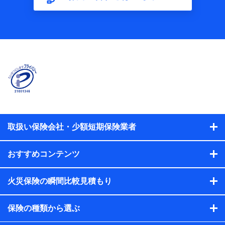
【共同して利用する者の範囲】
当社
株式会社NTTドコモ
【利用する者の利用目的】
当社又は株式会社NTTドコモが提供する保険関連サービスに
おけるユーザ登録受付および管理のため
当社又は株式会社NTTドコモと取引のあるもしくは委託を受
けている保険会社・提携会社の保険その他に関する情報を提
供するため、また維持管理等の委託業務遂行のため、またそ
れらに付帯、関連する当社、株式会社NTTドコモおよび提携
会社のサービスを案内、提供するため
取扱い保険会社・少額短期保険業者
（各サービスで取得したサービス利用履歴、ウェブサイトの
閲覧履歴、購買履歴、ご契約内容等のパーソナルデータを分
おすすめコンテンツ
析して、お客さまの趣味・嗜好・傾向に応じたサービス・商
品等に関するご提案や広告の配信等を行うことがありま
す。）
火災保険の瞬間比較見積もり
各種セミナーの開催のため
コンサルティングサービスの実施のため
アンケートやキャンペーン等の実施のため
保険の種類から選ぶ
上記に係る案内・手続き・管理等付帯業務を行うため