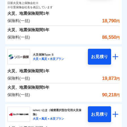
0
1,550
臨時費用
2,600
家財
円
了された場合、10％のインターネット割引が適用！
落雷
損害防止費用
円
う）災、雪災
円
インターネット割引
日新火災海上保険会社※
銀行振込
対面
保険料（一括）内訳
01
破裂・爆発
POINT
損害防止費用
※引受保険会社名を表記しています
（地震保険を除きます。）
残存物取片づけ費用
付帯される費用保
正式名称は、すまいの保険です。本保険は、日新火災を引受保険会社
※4
火災、地震保険期間
1年
険金
とし、取扱代理店であるドコモと共同募集代理店である株式会社ドコ
残存物取片づけ費用
付帯される費用保
失火見舞費用
水まわりサービス（24時間サポー
※5
減らしたコストをお客さまに還元
一括払
始期日
2025/10/01
水災
盗難
モ・インシュアランス（以下、ドコモ・インシュアランス）が提供す
険金
18,790
保険料(一括)
火災 1年
ト）
地震 1年
失火見舞費用
円
水道管修理費用
水濡れ
支払方法
年払い
自分に必要な補償を選べる、だから保険料にムダが
るものです。
騒擾（じょう）
カギあけサービス（24時間サポー
水道管修理費用
地震火災費用
火災、地震保険期間
5年
※1水災料率は最低リスク区分を適用
月払い
付帯サービス
ない！
外部からの落下・
破損・汚損
ト）
0
6,700
地震火災費用
7,800
説明事項
※2雑危険（盗難を除く）および破汚
建物
円
円
円
飛来・衝突
86,550
保険料(一括)
円
地震保険もセットOK！
イチオシ
02
キャッシュレス・リペアサービス
POINT
損において、自己負担額5万円
防犯対策費用特約
その他付帯される
補償の範囲
ネット申込
？
03
POINT
気象災害アラート
「iehoいえほ」（補償選択型住宅用火災保険）
ドコモの火災保険
費用の補償
保険証券の不発行に関する特約（500
特別費用保険金特約
申込方法
適用される割引
郵送
※5
0
3,700
2,600
家財
お客さまのニーズ・ご予算に合わせて補償を自由に
円
円）
円
円
募集文書番号
火災保険Type S
お見積り
対面
お選びいただけます。
※保険料は下の場合の築年月で計算し
火災＋風災＋水災プラン
※
ドコモの火災保険
地震保険建築年割引
のおすすめポイント
火災
風災・雹（ひょ
適用される割引
ています。
その他条件
住まいのアシスタンスサービス
補償の範囲
※2
？
03
POINT
もしものとき、“時価”ではなく“新価”で保険金をお
家財セット割引
落雷
う）災、雪災
始期日
2024/10/01
新築：2026年1月
火災、地震保険期間
1年
保険料（一括）内訳
01
破裂・爆発
備考
POINT
支払いします。
築5年：2021年1月
WEB見積もり+メールアドレス登録後
19,873
保険料(一括)
上半期
新規契約数ランキング
円
その他条件
地震火災費用特約
※6
築10年：2016年1月
※1水災料率は最低リスク区分を適用
家具や電化製品等の家財の保険金額も自由に選べま
から4営業日+1日以降、お客さまが決
水災
盗難
備考
火災
築15年：2011年1月
風災・雹（ひょ
火災 1年
※2破損・汚損の取扱いはなし
地震 1年
火災、地震保険期間
5年
済した時点で保険のお申し込みと完了
す。
水濡れ
イチオシ
落雷
う）災、雪災
02
POINT
ドコモスマート保険ナビ編集部の評価
※1
※3水道管修理費用の取扱いはなし
暮らしのQQ隊（カギあけQQサービ
騒擾（じょう）
当社火災保険新規契約者数より算出[
となります。
年
月]（ドコモスマート保険
90,218
保険料(一括)
説明事項
付帯サービス
破裂・爆発
円
ネットに加え、お電話でもお申込み可能です！
※4コンビニ払の払込票をスマートフ
ス、水まわりQQサービス）
外部からの落下・
破損・汚損
クレジットカード
ナビ調べ）
0
5,090
7,800
建物
円
円
円
飛来・衝突
ォンアプリで支払うことができます。
火災、自然災害、盗難などトータルでカバーし、大
ソニー損害保険株式会社
コンビニ払い
※4
クレジットカード
ソニー損保の新ネット火災保険は、補償の組合せが
※3
水災
盗難
※5一部契約のみ
払込方法
切な住まいをお守りします！
クレジットカード
iehoいえほ（補償選択型住宅用火災保
※7
水濡れ
口座振替
コンビニ払い
自由だから、必要な補償に絞って選べます。
お見積り
険）
補償の範囲
？
03
払込方法
POINT
騒擾（じょう）
コンビニ払い
※7
0
3,300
2,600
ソニー損害保険株式会社のおすすめポイント
水まわりトラブル、カギ開け対応など「住まいのア
家財
円
円
円
銀行振込
火災＋風災＋水災プラン
口座振替
払込方法
外部からの落下・
募集文書番号
破損・汚損
しかも、「地震上乗せ特約（全半損時のみ）」で、
口座振替
シスタンスサービス」が無料付帯
飛来・衝突
銀行振込