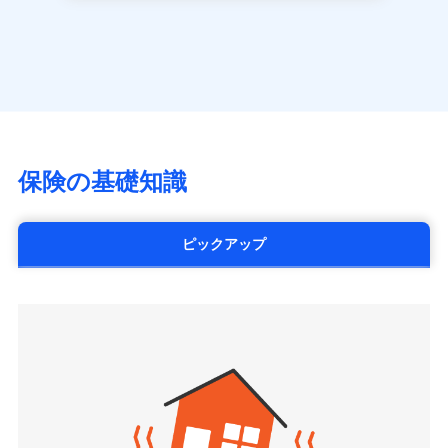
長です。
失火見舞金など付帯される費用保険金も多
一括払
アクサ生命保険株式会社
※
家族Eye（親族連絡先制度）
がご利用できます。
く、ダイレクトでありながら充実した補償が魅力で
支払方法
年払い
見積もりや保険会社とのご契約に先立ち、当社が提供する
（https://www.axa.co.jp/）
※「ご契約者（保険にご加入されたお客さま）」が、その保険
す。
ドコモスマート保険ナビの利用規約と個人情報の取扱いに
月払い
SBI生命保険株式会社（https://www.sbilife.co.jp/）
契約に関する緊急連絡先としてご親族を登録する制度。
同意いただく必要があります。詳細について、以下をご確
FWD生命保険株式会社
認ください。
ネット申込
（https://www.fwdlife.co.jp/）
申込方法
郵送
ドコモスマート保険ナビサービス利用規約
ソニー生命保険株式会社
対面
当社による個人情報の取扱いについて（プライバシー
（https://www.sonylife.co.jp）
チューリッヒ保険会社で
ポリシー）
SOMPOひまわり生命保険株式会社
保険の基礎知識
三井住友海上火災保険株式会社で
お見積もり
始期日
2026/04/01
（https://www.himawari-life.co.jp/）
お見積もり
第一ネオ生命保険株式会社
チューリッヒ保険会社の
※1損害割合が30%未満の場合は定率
（https://neofirst.co.jp/）
ピックアップ
三井住友海上火災保険株式会社の
詳細を見る
払、水災料率は最低リスク区分を適用
大樹生命保険株式会社（https://www.taiju-
詳細を見る
※2失火見舞費用の取扱いはなし
life.co.jp）
※3水道管修理費用の取扱いはなし
太陽生命保険株式会社（https://www.taiyo-
見積もりや保険会社とのご契約に先立ち、当社が提供する
説明事項
※4地震火災費用の取扱いはなし
見積もりや保険会社とのご契約に先立ち、当社が提供する
seimei.co.jp）
ドコモスマート保険ナビの利用規約と個人情報の取扱いに
※5火災・風災等の事故により建物に
ドコモスマート保険ナビの利用規約と個人情報の取扱いに
損害が生じたとき、日新火災がご案内
チューリッヒ生命保険株式会社
同意いただく必要があります。詳細について、以下をご確
同意いただく必要があります。詳細について、以下をご確
する修理業者（指定工務店）が建物の
認ください。
（https://www.zurichlife.co.jp/）
修理を行います。
認ください。
東京海上日動あんしん生命保険株式会社
ドコモスマート保険ナビサービス利用規約
（https://www.tmn-anshin.co.jp/）
ドコモスマート保険ナビサービス利用規約
当社による個人情報の取扱いについて（プライバシー
募集文書番号
なないろ生命保険株式会社
当社による個人情報の取扱いについて（プライバシー
ポリシー）