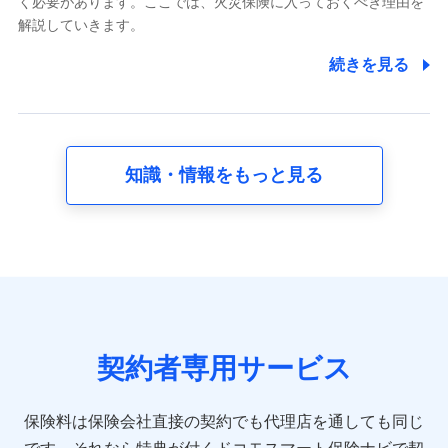
く必要があります。ここでは、火災保険に入っておくべき理由を
採用選考および入社手続を実施するため
解説していきます。
7.社員（従業者）の個人情報
続きを見る
人事･勤怠･健康・労務等の管理、給与支給、福利厚生・採用
退職関連処理等の各種手続きのため、当社と従業員または従
業員同士の連絡のため
知識・情報をもっと見る
8.取引先個人情報
取引先としての選定業務、営業情報の提供業務、契約締結手
続き業務、取引管理業務、およびこれらに準ずる業務の遂行
のため
9.お問い合わせ情報
各種お問い合わせに対応するため
契約者専用サービス
10.受託業務の 個人情報
受託業務の遂行およびこれらに準ずる業務の遂行のため
保険料は保険会社直接の契約でも代理店を通しても同じ