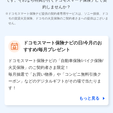
です。
それなら特典が付くドコモスマート保険ナビで契
11.マイカー通勤管理クラウド並びに法人向けASPサー
ビスに関してのお問い合わせ情報
約しませんか？
各種お問い合わせに対応するため
ドコモスマート保険ナビ提供の契約者専用サービスは、ソニー損保、ドコ
当社のサービスに関する情報提供や、皆様に有用なお知らせ
モの賃貸火災保険、ドコモの火災保険のご契約者さまへの提供はございま
をお送りするため
せん。
アンケートの送付のため
当社のサービスや媒体の運営改善に必要なデータを解析し、
分析するため
当社の対応品質向上やお問い合わせ内容の正確な把握のため
ドコモスマート保険ナビの日/今月のお
個人情報保護管理者の職名、連絡先
すすめ/毎月プレゼント
株式会社ドコモ・インシュアランス 営業部長
〒103-0013 東京都中央区日本橋人形町2-14-10 アー
ドコモスマート保険ナビの「自動車保険/バイク保険/
バンネット日本橋ビル 3F
火災保険」のご契約者さま限定！
株式会社ドコモ・インシュアランス
毎月抽選で「お買い物券」や「コンビニ無料引換ク
ーポン」などのデジタルギフトがその場で当たりま
個人情報の第三者提供について
す！
当社ではご本人の同意がある場合または法令に基づく場
合を除き、第三者に提供いたしません。
もっと見る
業務の委託