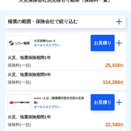
火災保険会社別見積もり結果（保険料一覧）
補償の範囲・保険会社で絞り込む
火災保険Type S
お見積り
オールリスクプラン
火災、地震保険期間
1年
25,416
保険料(一括)
円
火災、地震保険期間
5年
114,266
保険料(一括)
円
ソニー損害保険株式会社
iehoいえほ（補償選択型住宅用火災保
お見積り
険）
ソニー損害保険株式会社のおすすめポイント
オールリスクプラン
火災、地震保険期間
1年
保険料（一括）内訳
01
POINT
22,340
保険料(一括)
円