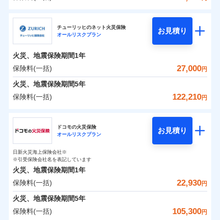
補償の範囲
？
03
POINT
三井住友海上火災保険株式会社
イチオシ
02
POINT
0
8,400
7,800
建物
円
円
円
チューリッヒのネット火災保険
お見積り
オールリスクプラン
三井住友海上火災保険株式会社のおすすめポイン
お客様ご自身により、ウェブサイトでお手続きを完
火災
風災・雹（ひょ
0
3,900
2,600
ト
家財
円
了された場合、10％のインターネット割引が適用！
落雷
円
う）災、雪災
円
火災、地震保険期間
1年
破裂・爆発
（地震保険を除きます。）
保険料（一括）内訳
27,000
保険料(一括)
01
POINT
円
減らしたコストをお客さまに還元
水災
盗難
火災、地震保険期間
5年
水濡れ
自分に必要な補償を選べる、だから保険料にムダが
※1
火災 1年
騒擾（じょう）
地震 1年
122,210
保険料(一括)
円
ない！
外部からの落下・
破損・汚損
飛来・衝突
チューリッヒ保険会社
地震保険もセットOK！
イチオシ
02
POINT
0
12,780
7,800
建物
円
円
円
ドコモの火災保険
「iehoいえほ」（補償選択型住宅用火災保険）
お見積り
オールリスクプラン
チューリッヒ保険会社のおすすめポイント
お客さまのニーズ・ご予算に合わせて補償を自由に
0
4,750
2,600
家財
円
お選びいただけます。
円
円
日新火災海上保険会社※
保険料（一括）内訳
01
POINT
※引受保険会社名を表記しています
補償の範囲
？
03
POINT
もしものとき、“時価”ではなく“新価”で保険金をお
火災、地震保険期間
1年
支払いします。
22,930
保険料(一括)
火災 1年
地震 1年
上半期
新規契約数ランキング
円
家具や電化製品等の家財の保険金額も自由に選べま
火災
風災・雹（ひょ
火災、地震保険期間
5年
す。
落雷
う）災、雪災
0
10,450
7,800
建物
円
円
円
当社火災保険新規契約者数より算出[
年
月]（ドコモスマート保険
105,300
保険料(一括)
破裂・爆発
円
ネットに加え、お電話でもお申込み可能です！
イチオシ
02
POINT
ナビ調べ）