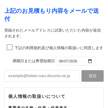
ドコモスマート保険ナビ編集部の評価
ソニー損害保険株式会社で
ポリシー）
イチオシ
02
応、ガラス破損の場合に60分までの
臨時費用
POINT
ネット申込
地震火災費用
補償の範囲
※4
？
03
POINT
補償内容
お見積もり
募集文書番号
簡易作業無料でご提供いたします。弊
損害防止費用
申込方法
郵送
上記のお見積もり内容をメールで送
社提携業者にて24時間365日受付。受
ランキングをもっと見る
補償を自由に選べて、もしものときは「新価（再調達
ドコモの火災保険はインターネット完結型の保険の
その他付帯される
残存物取片づけ費用
付帯される費用の
対面
火災
修理付帯費用
風災・雹（ひょ
付後、専門業者が対応に向かいます。
付
説明事項
費用の補償
価額）」でお支払いします。
ため、保険料がリーズナブルで、各種割引も充実し
補償
見積もりや保険会社とのご契約に先立ち、当社が提供する
落雷
失火見舞費用
う）災、雪災
免責金額（自己負
ガラス破損の対応時間は9時～20時と
火災
風災・雹（ひょ
免責金額なし
破裂・爆発
万一ご自宅が被害にあわれた場合は、修繕業者のご紹
ています。
ドコモスマート保険ナビの利用規約と個人情報の取扱いに
落雷
う）災、雪災
始期日
2026/01/01
担額）
なります。
水道管修理費用
破裂・爆発
インターネット割引
同意いただく必要があります。詳細について、以下をご確
※3クレジットカード会社の分割払い
登録されたメールアドレスに試算いただいた内容が送信
介などをご利用いただけます。
保険料のお支払いでdポイントがたまります！保険
地震火災費用
水災
盗難
が可能なことがあります。詳しくは各
適用される割引
指定工務店割引
認ください。
※1破損・汚損、物体の落下・飛来等/
されます。
臨時費用
コンビニ払いの払込票をスマートフォンアプリでお支
料に対して、通常のdポイントとは別に1%相当のd
水濡れ
水災
クレジットカード会社にご確認くださ
盗難
ドコモスマート保険ナビ編集部の評価
騒擾、水濡れのみ自己負担額5万円
建築年割引（地震保険）
※1
※2
損害防止費用
騒擾（じょう）
払いが可能です。
適用される割引
ドコモスマート保険ナビサービス利用規約
建築年割引
ポイントが上乗せして進呈されるため、「d払い」
水濡れ
い。
（物体の落下・飛来等/騒擾、水濡れ
外部からの落下・
破損・汚損
※1
騒擾（じょう）
補償内容
残存物取片づけ費用
下記の利用規約及び個人情報の取扱いに同意します
付帯される費用保
当社による個人情報の取扱いについて（プライバシー
や「dカード」でお支払いの場合は最大2%のdポイ
説明事項
は建物のみ自己負担あり）
飛来・衝突
外部からの落下・
破損・汚損
その他条件
指定工務店特約
※5
ドコモの火災保険は、基本補償となる火災、破裂・爆
付帯サービス
険金
住まいの緊急かけつけサービス
ポリシー）
失火見舞費用
※2水道管修理費用の取扱いはなし
募集文書番号
ントがたまります。また「d払い」であれば、ポイ
飛来・衝突
発に加え、風災、落雷や盗難・水ぬれなど住まいを取
※3一括払・年払のみ、コンビニ・ペ
水道管修理費用
※2
ントで保険料を支払うこともできます。
満期日または希望始期日
すまいのサポート24
免責金額（自己負
イジー（番号通知方式）
クレジットカード
り巻く多様なリスクに対応。3つの基本プランから選択
地震火災費用
免責金額なし
3つの基本プランからご自身にぴったりの補償をお
担額）
リフォーム相談サービス
コンビニ払い
ＳＯＭＰＯダイレクト損害保険株式会社で
でき、さらに補償内容を自由にカスタマイズ可能なた
付帯サービス
払込方法
選びいただけます。さらに、自分好みにオプション
長期優良住宅の維持保全サポートサー
募集文書番号
お見積もり
口座振替
め、住居形態やライフスタイルに合わせて無駄のない
適用される割引
建築年割引
ビス
臨時費用
を追加・削除することで、補償内容を自由にカスタ
銀行振込
最適設計が実現できます。スマホ・PCで手続きが完結
損害防止費用
マイズしていただけます。ニーズに合わせたパック
補償内容
付帯サービス
水まわり・カギのトラブルサポート
し、24時間365日の事故受付で万一の際も安心。保険
ドコモスマート保険ナビ編集部の評価
見積もりや保険会社とのご契約に先立ち、当社が提供する
ベーシックプラン(水災なし)に該当す
残存物取片づけ費用
付帯される費用保
単位での補償設計のため、どの補償が必要か不安な
備考
補償内容
一括払
料に応じてdポイントもたまる、利便性とおトクさを兼
る補償内容です
ドコモスマート保険ナビの利用規約と個人情報の取扱いに
険金
失火見舞費用
個人情報の取扱いについて
人にも補償項目が選びやすいです。
備考
諸費用特約セットなし
支払方法
年払い
同意いただく必要があります。詳細について、以下をご確
ね備えた火災保険です。
チューリッヒのネット火災保険は
ダイレクト型でネッ
免責金額（自己負
水道管修理費用
※2
日新火災が提供する安心と信頼の事故対応で、万が
月払い
認ください。
免責金額なし
クレジットカード
※3
ト完結のお手続き・リーズナブルな保険料
担額）
に加え、
火
免責金額（自己負
ドコモスマート保険ナビ編集部の評価
地震火災費用
クレジットカード
事業者の名称・住所・代表者名