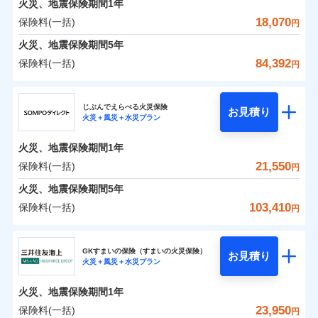
火災、地震保険期間
地震の被害にも最大100％で備えられます。
1年
保険料（一括）内訳
01
POINT
銀行振込
※7
一括払
補償の対象やお客さまの状況に応じたさまざまな割
18,070
保険料(一括)
火災
風災・雹（ひょ
円
ランキングをもっと見る
支払方法
年払い
一括払
引をご用意！
落雷
う）災、雪災
一括払
火災 1年
地震 1年
火災、地震保険期間
破裂・爆発
5年
月払い
補償内容
支払方法
年払い
支払方法
年払い
84,392
保険料(一括)
月払い
円
イチオシ
月払い
02
水災
盗難
POINT
ネット申込
補償の範囲
0
6,002
7,800
？
建物
03
円
円
円
POINT
ドコモスマート保険ナビ編集部の評価
ソニー損害保険株式会社で
水濡れ
ジェイアイ傷害火災保険株式会社
免責金額（自己負
申込方法
郵送
ネット申込
免責金額なし
騒擾（じょう）
お見積もり
※2
上半期
新規契約数ランキング
担額）
ネット申込
ドコモの火災保険はインターネット完結型の保険の
じぶんでえらべる火災保険
外部からの落下・
破損・汚損
対面
お見積り
申込方法
郵送
火災＋風災＋水災プラン
補償を自由に選べて、もしものときは「新価（再調達
飛来・衝突
0
3,471
2,600
ジェイアイ傷害火災保険株式会社のおすすめポイ
申込方法
家財
郵送
円
ため、保険料がリーズナブルで、各種割引も充実し
円
円
補償内容
※1
火災
対面
風災・雹（ひょ
臨時費用
価額）」でお支払いします。
ント
見積もりや保険会社とのご契約に先立ち、当社が提供する
当社火災保険新規契約者数より算出[
対面
年
月]（ドコモスマート保険
ています。
落雷
う）災、雪災
始期日
2026/01/01
火災、地震保険期間
1年
破裂・爆発
損害防止費用
ナビ調べ）
万一ご自宅が被害にあわれた場合は、修繕業者のご紹
ドコモスマート保険ナビの利用規約と個人情報の取扱いに
保険料のお支払いでdポイントがたまります！保険
始期日
2026/08/01
保険料（一括）内訳
21,550
保険料(一括)
01
POINT
円
同意いただく必要があります。詳細について、以下をご確
残存物取片づけ費用
介などをご利用いただけます。
始期日
2024/10/01
付帯される費用保
※1損害割合が30%未満の場合は定率
免責金額（自己負
料に対して、通常のdポイントとは別に1%相当のd
免責金額なし
※1
水災
盗難
認ください。
険金
払、水災料率は最も水災リスクが低い
失火見舞費用
コンビニ払いの払込票をスマートフォンアプリでお支
担額）
火災、地震保険期間
5年
※3
※1破損・汚損の免責額5万円
ポイントが上乗せして進呈されるため、「d払い」
水濡れ
水災等地を適用
※1水災料率は最低リスク区分を適用
火災 1年
水道管修理費用
地震 1年
払いが可能です。
ドコモスマート保険ナビサービス利用規約
※2水まわりトラブル、カギ開け対
騒擾（じょう）
※4
103,410
保険料(一括)
円
や「dカード」でお支払いの場合は最大2%のdポイ
※2破損・汚損、物体の落下・飛来等/
※2水ぬれ、破損、汚損等は自己負担
外部からの落下・
イチオシ
破損・汚損
02
応、ガラス破損の場合に60分までの
臨時費用
POINT
地震火災費用
当社による個人情報の取扱いについて（プライバシー
※5
騒擾、水濡れのみ自己負担額5万円
補償内容
ントがたまります。また「d払い」であれば、ポイ
飛来・衝突
額5万円
ＳＯＭＰＯダイレクト損害保険株式会社
簡易作業無料でご提供いたします。弊
説明事項
損害防止費用
ポリシー）
0
4,810
7,800
建物
（物体の落下・飛来等/騒擾、水濡れ
円
円
円
※3事故時諸費用（火災・風水災等限
ントで保険料を支払うこともできます。
社提携業者にて24時間365日受付。受
ランキングをもっと見る
ソニー損保の新ネット火災保険は、補償の組合せが自
その他付帯される
GKすまいの保険（すまいの火災保険）
残存物取片づけ費用
は建物のみ自己負担あり）
付帯される費用の
お見積り
定）特約セットありも選択可能
修理付帯費用
付後、専門業者が対応に向かいます。
説明事項
火災＋風災＋水災プラン
3つの基本プランからご自身にぴったりの補償をお
説明事項
費用の補償
ＳＯＭＰＯダイレクト損害保険株式会社のおすす
由だから、必要な補償に絞って選べます。
※3水道管修理費用の取扱いはなし
補償
※4修理費として保険金をお支払いし
失火見舞費用
免責金額（自己負
ガラス破損の対応時間は9時～20時と
免責金額なし
※4一括払・年払のみ、コンビニ・ペ
0
2,860
2,600
めポイント
選びいただけます。さらに、自分好みにオプション
家財
ます。
円
円
円
しかも「地震上乗せ特約（全半損時のみ）」で、地震
ＳＯＭＰＯダイレクト損害保険株式会社で
担額）
なります。
水道管修理費用
火災、地震保険期間
1年
イジー（番号通知方式）
※5セットありも選択可能
インターネット割引
を追加・削除することで、補償内容を自由にカスタ
※3クレジットカード会社の分割払い
お見積もり
の被害にも火災保険の保険金額に対して最大100％で備
地震火災費用
保険料（一括）内訳
23,950
保険料(一括)
※6保険金額×5％、300万円限度
01
POINT
円
が可能なことがあります。詳しくは各
適用される割引
指定工務店割引
マイズしていただけます。ニーズに合わせたパック