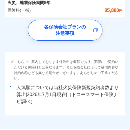
詳細を見る
カギあけサービス（24時間サポー
備考
火災
風災・雹（ひょ
火災、地震保険期間
5年
※1雑危険（盗難を除く）および破汚
月払い
済した時点で保険のお申し込みと完了
付帯サービス
す。
水濡れ
※
説明事項
家族Eye（親族連絡先制度）
がご利用できます。
落雷
ト）
月払い
う）災、雪災
0
8,650
7,800
損において、自己負担額5万円
建物
円
円
円
騒擾（じょう）
当社火災保険新規契約者数より算出[
となります。
年
月]（ドコモスマート保険
85,880
保険料(一括)
破裂・爆発
円
ネットに加え、お電話でもお申込み可能です！
イチオシ
※「ご契約者（保険にご加入されたお客さま）」が、その保険
02
キャッシュレス・リペアサービス
POINT
外部からの落下・
破損・汚損
ナビ調べ）
ネット申込
見積もりや保険会社とのご契約に先立ち、当社が提供する
契約に関する緊急連絡先としてご親族を登録する制度。
飛来・衝突
ネット申込
気象災害アラート
ドコモの火災保険
募集文書番号
チューリッヒ保険会社で
クレジットカード
ドコモスマート保険ナビの利用規約と個人情報の取扱いに
※3
申込方法
水災
郵送
盗難
※4
0
4,250
2,600
すまいのリスクを6つに整理し、補償内容をシンプルに
申込方法
家財
郵送
円
円
円
各保険会社プランの
お見積もり
水濡れ
同意いただく必要があります。詳細について、以下をご確
コンビニ払い
対面
補償の範囲
※1
？
03
払込方法
POINT
騒擾（じょう）
わかりやすくしています！
※保険料は下の場合の築年月で計算し
対面
注意事項
※
ドコモの火災保険
のおすすめポイント
認ください。
口座振替
外部からの落下・
破損・汚損
ています。
すまいやライフスタイルに応じた契約プランをご用意
チューリッヒ保険会社の
飛来・衝突
始期日
2024/10/01
銀行振込
ドコモスマート保険ナビサービス利用規約
新築：2026年1月
保険料（一括）内訳
始期日
2026/04/01
01
備考
POINT
詳細を見る
しています。
築5年：2021年1月
三井住友海上火災保険株式会社で
当社による個人情報の取扱いについて（プライバシー
火災
風災・雹（ひょ
ランキングをもっと見る
お客さまのニーズに合わせてオプションの特約のご選
築10年：2016年1月
※1破損・汚損の取扱いはなし
一括払
お見積もり
ポリシー）
落雷
う）災、雪災
※1損害割合が30%未満の場合は定率
築15年：2011年1月
択が可能です。
ドコモスマート保険ナビ編集部の評価
火災 1年
※2水道管修理費用の取扱いはなし
地震 1年
破裂・爆発
こちらでご案内しております保険料は概算であり、実際にご契約い
補償内容
支払方法
年払い
見積もりや保険会社とのご契約に先立ち、当社が提供する
払、水災料率は最低リスク区分を適用
イチオシ
02
POINT
説明事項
※3コンビニ払の払込票をスマートフ
建物が全焼・全壊時（延床面積に対する損害の割合が
ただける保険料とは異なります。また保険会社によって補償内容や
三井住友海上火災保険株式会社の
ドコモスマート保険ナビの利用規約と個人情報の取扱いに
※2破損・汚損、水ぬれは自己負担額
月払い
ォンアプリで支払うことができます。
特約名称なども異なる場合がございます。あらかじめご了承くださ
クレジットカード
水災
盗難
80％以上）には、建物保険金額を全額お支払いいたし
5万円
詳細を見る
0
同意いただく必要があります。詳細について、以下をご確
4,660
7,800
建物
ソニー損保の新ネット火災保険は、補償の組合せが
円
円
円
※4一部契約のみ
火災、自然災害、盗難などトータルでカバーし、大
い。
水濡れ
コンビニ払い
※3失火見舞費用の取扱いはなし
免責金額（自己負
※3
ます！
認ください。
※1
ネット申込
自由だから、必要な補償に絞って選べます。
免責金額なし
騒擾（じょう）
払込方法
※1
切な住まいをお守りします！
上半期
新規契約数ランキング
※4水道管修理費用の取扱いはなし
担額）
口座振替
人気順については当社
新規契約者数より
外部からの落下・
破損・汚損
「フルサポートプラン」、「セレクト（水災なし）プ
申込方法
郵送
ドコモスマート保険ナビサービス利用規約
募集文書番号
しかも、「地震上乗せ特約（全半損時のみ）」で、
説明事項
（破損・汚損等危険補償特約で補償対
見積もりや保険会社とのご契約に先立ち、当社が提供する
飛来・衝突
0
3,700
2,600
水まわりトラブル、カギ開け対応など「住まいのア
家財
円
円
円
銀行振込
算出[
年
月
日現在]（ドコモスマート保険ナ
※
ラン
」の場合は、暮らしのQQ隊サービスがご利用い
補償内容
対面
象となる場合があります）
当社による個人情報の取扱いについて（プライバシー
ドコモスマート保険ナビの利用規約と個人情報の取扱いに
地震の被害にも最大100％で備えられます。
臨時費用
シスタンスサービス」が無料付帯
当社火災保険新規契約者数より算出[
年
月]（ドコモスマート保険
ビ調べ）
ただけます。
※5地震火災費用の取扱いはなし
ポリシー）
同意いただく必要があります。詳細について、以下をご確
損害防止費用
ナビ調べ）
一括払
※6火災・風災等の事故により建物に
補償の対象やお客さまの状況に応じたさまざまな割
始期日
2026/08/01
認ください。
マンション等の共同住宅専用
残存物取片づけ費用
付帯される費用保
損害が生じたとき、日新火災がご案内
支払方法
年払い
免責金額（自己負
引をご用意！
免責金額なし
ドコモスマート保険ナビサービス利用規約
険金
する修理業者（指定工務店）が建物の
失火見舞費用
担額）
※2
月払い
※1破損・汚損の免責額5万円
修理を行います。
当社による個人情報の取扱いについて（プライバシー
水道管修理費用
※2水まわりトラブル、カギ開け対
※3
補償の範囲
？
03
POINT