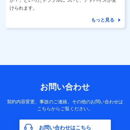
か？」といったトラブルについて、アドバイスが受
用履歴インターネット利用時の行動に関する情報、アプリケ
ーション利用時の行動に関する情報、購入されたサービスや
けられます。
商品の名称・購入場所・決済に関する情報、アンケートの回
答に関する情報などが含まれます。
もっと見る
保険関連サービス情報
当社又は株式会社NTTドコモが提供する保険関連サービスに
関して取得し、又は保有する情報。例として、見積請求受付
時、資料請求受付時又はユーザー登録受付時に提供いただい
た情報（氏名、住所、生年月日、性別、保険契約者と被保険
者の関係、保険加入の目的、保険商品の内容、保険料、保険
料のお支払方法、車のメーカーや走行距離などの情報、建物
の構造や築年数などの情報、ペットの種類や年齢など）及び
お客様との応対記録 （お客様に提示した比較見積の試算結
果情報、メールマガジンを提供した際のメール内容や送信履
歴の情報及び保険の更改案内等を提供した際のメール内容や
送信履歴などの情報）が含まれます。
お問い合わせ
保険契約情報
当社又は株式会社NTTドコモが取得し、又は保有する保険契
約に関する情報。例として、保険契約者及び被保険者の氏
契約内容変更、事故のご連絡、その他のお問い合わせは
名、住所、生年月日、性別、保険契約者と被保険者の関係、
こちらからご覧ください。
保険加入の目的、保険商品の内容、保険料、保険料のお支払
方法、車のメーカーや走行距離などの情報、建物の構造や築
年数などの情報、ペットの種類や年齢などの情報などが含ま
お問い合わせはこちら
れます。