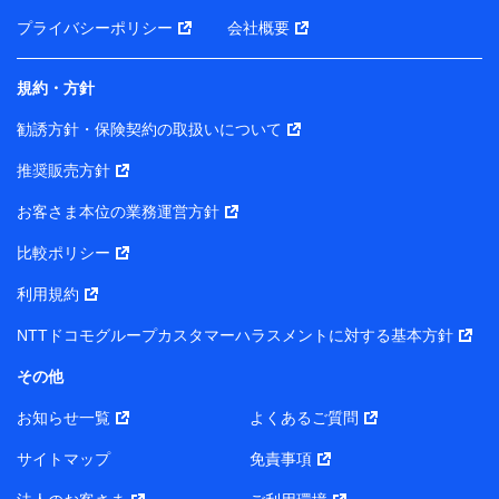
前に取得した個人データは、こちら の利用目的の範囲内
プライバシーポリシー
会社概要
に限って共同利用します。
規約・方針
当社は株式会社NTTドコモ・フィナンシャルグループ
との間で、以下のとおり個人データを共同利用しま
勧誘方針・保険契約の取扱いについて
す。
推奨販売方針
【共同して利用される利用データの項目】
当社または株式会社NTTドコモ・フィナンシャルグルー
お客さま本位の業務運営方針
プがサービス提供等を通じて取得した、以下の情報など
比較ポリシー
の個人データ
基本情報
利用規約
氏名、電話番号、メールアドレス、お客さまの識別子、属
NTTドコモグループカスタマーハラスメントに対する基本方針
性、連絡先、dポイントサービスのご利用に関する情報。例
として、dポイントカード番号、性別、年齢、家族構成、住
その他
所、dポイント残高、dポイント利用履歴などが含まれます。
利用情報
お知らせ一覧
よくあるご質問
当社または株式会社NTTドコモ・フィナンシャルグループが
提供する各種サービスなどのご契約・ご利用などに関する情
サイトマップ
免責事項
報。例として、当社または株式会社NTTドコモ・フィナンシ
ャルグループが提供する各種サービスのご契約状態・ご利用