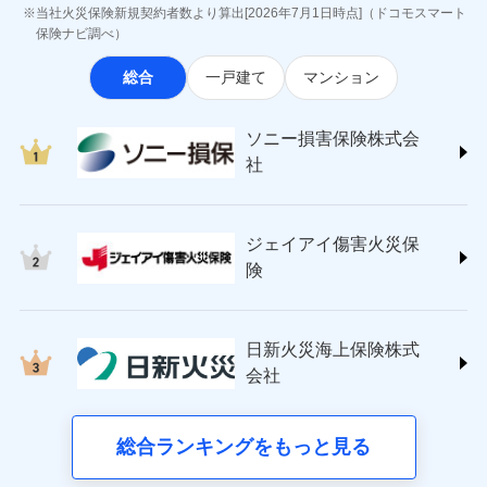
最適設計が実現できます。スマホ・PCで手続きが完結
ジェイアイ傷害火災保険株式会社
付後、専門業者が対応に向かいます。
お見積もり
当社火災保険新規契約者数より算出[2026年7月1日時点]（ドコモスマート
※8一括払、長期一括払のみ
し、24時間365日の事故受付で万一の際も安心。保険
インターネット割引
(https://www.jihoken.co.jp/)
ガラス破損の対応時間は9時～20時と
保険ナビ調べ）
なります。
料に応じてdポイントもたまる、利便性とおトクさを兼
適用される割引
指定工務店割引
ソニー損害保険株式会社
※3クレジットカード会社の分割払い
見積もりや保険会社とのご契約に先立ち、当社が提供する
総合
一戸建て
マンション
ね備えた火災保険です。
(https://www.sonysonpo.co.jp/)
建築年割引（地震保険）
募集文書番号
が可能なことがあります。詳しくは各
ドコモスマート保険ナビの利用規約と個人情報の取扱いに
損害保険ジャパン株式会社 (https://www.sompo-
クレジットカード会社にご確認くださ
同意いただく必要があります。詳細について、以下をご確
その他条件
japan.co.jp/)
指定工務店特約
※5
い。
ドコモスマート保険ナビ編集部の評価
ソニー損害保険株式会
認ください。
ＳＯＭＰＯダイレクト損害保険株式会社
社
ドコモスマート保険ナビサービス利用規約
(https://www.sompo-direct.co.jp/)
すまいのサポート24
募集文書番号
登記物件の火災保険をお申込みの方におすすめ！登記
チューリッヒ保険会社 (https://www.zurich.co.jp/)
当社による個人情報の取扱いについて（プライバシー
リフォーム相談サービス
ドコモの火災保険で
付帯サービス
情報の自動照合によるリアルタイム契約を実現！書類
東京海上日動火災保険株式会社
ポリシー）
お見積もり
長期優良住宅の維持保全サポートサー
ジェイアイ傷害火災保
の提出と保険会社審査にお時間をいただきません！
(https://www.tokiomarine-nichido.co.jp/)
ビス
ドコモスマート保険ナビ編集部の評価
日新火災海上保険株式会社
険
見積もりや保険会社とのご契約に先立ち、当社が提供する
(https://www.nisshinfire.co.jp/)
備考
スリムプランに該当する補償内容です
ドコモスマート保険ナビの利用規約と個人情報の取扱いに
ペット＆ファミリー損害保険株式会社
すまいのリスクを６つに整理し、補償内容をシンプ
ドコモスマート保険ナビ編集部の評価
同意いただく必要があります。詳細について、以下をご確
(https://www.petfamilyins.co.jp/)
クレジットカード
ルにして、わかりやすいのが特徴です。
日新火災海上保険株式
認ください。
三井住友海上火災保険株式会社 (https://www.ms-
ジェイアイ傷害火災保険株式会社で
コンビニ払い
会社
すまいやライフスタイルに応じた契約プランを選べ
ドコモスマート保険ナビサービス利用規約
チューリッヒのネット火災保険は
ダイレクト型でネッ
ins.com/)
お見積もり
払込方法
口座振替
ます。
三井ダイレクト損害保険株式会社
ト完結のお手続き・リーズナブルな保険料
当社による個人情報の取扱いについて（プライバシー
に加え、
火
銀行振込
建物が全焼・全壊時（延床面積に対する損害の割合
(https://www.mitsui-direct.co.jp/)
ポリシー）
ジェイアイ傷害火災保険株式会社の
災に対する補償に加え、すべてのプランに盗難等がつ
総合ランキングをもっと見る
d払い
が80％以上）には、建物保険金額を全額お支払いし
詳細を見る
いており、
社会問題などを考慮された幅広い補償が特
■生命保険
てくれます。