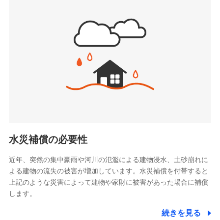
(https://www.sbipet-ssi.co.jp/)
SBIリスタ少額短期保険会社
ドコモの火災保険で
(https://www.jishin.co.jp/)
お見積もり
スマートプラス少額短期保険株式会社
（https://www.smartplus-insurance.com/）
見積もりや保険会社とのご契約に先立ち、当社が提供する
チューリッヒ少額短期保険株式会社
ドコモスマート保険ナビの利用規約と個人情報の取扱いに
(https://www.zurichssi.co.jp/)
同意いただく必要があります。詳細について、以下をご確
Tokio Marine X少額短期保険株式会社
認ください。
(https://www.tokiomarine-x.co.jp/)
ペットメディカルサポート株式会社
ドコモスマート保険ナビサービス利用規約
(https://pshoken.co.jp/)
当社による個人情報の取扱いについて（プライバシー
リトルファミリー少額短期保険株式会社
ポリシー）
(https://www.littlefamily-ssi.com/)
水災補償の必要性
2.共同募集を行う代理店から受領する個人情報
近年、突然の集中豪雨や河川の氾濫による建物浸水、土砂崩れに
よる建物の流失の被害が増加しています。水災補償を付帯すると
郵便、電話、およびＥメール等により、当社と取引のあるも
しくは委託を受けている保険会社・提携会社の保険その他に
上記のような災害によって建物や家財に被害があった場合に補償
関する情報を提供し、金融商品等の契約を勧奨するため、ま
します。
た維持管理等の委託業務遂行のため、またそれらに付帯、関
連する当社および提携会社のサービスを案内、提供するため
続きを見る
（なお、当社は複数の保険会社と取引があり、取得した個人