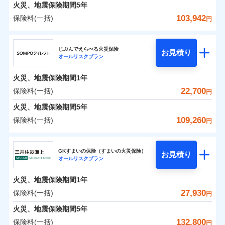
火災 1年
地震 1年
火災、地震保険期間
5年
103,942
保険料(一括)
円
0
8,790
7,800
建物
円
円
円
ジェイアイ傷害火災保険株式会社
じぶんでえらべる火災保険
お見積り
オールリスクプラン
0
6,226
2,600
ジェイアイ傷害火災保険株式会社のおすすめポイ
家財
円
円
円
ント
火災、地震保険期間
1年
保険料（一括）内訳
22,700
保険料(一括)
01
POINT
円
火災、地震保険期間
5年
火災 1年
地震 1年
109,260
保険料(一括)
円
イチオシ
02
POINT
ＳＯＭＰＯダイレクト損害保険株式会社
0
7,230
7,800
建物
円
円
円
ソニー損保の新ネット火災保険は、補償の組合せが自
GKすまいの保険（すまいの火災保険）
お見積り
オールリスクプラン
ＳＯＭＰＯダイレクト損害保険株式会社のおすす
由だから、必要な補償に絞って選べます。
0
4,710
2,600
めポイント
家財
円
円
円
しかも「地震上乗せ特約（全半損時のみ）」で、地震
火災、地震保険期間
1年
の被害にも火災保険の保険金額に対して最大100％で備
保険料（一括）内訳
27,930
保険料(一括)
01
POINT
円
えられます（一部損は対象外）。
火災、地震保険期間
5年
火災 1年
地震 1年
132,800
保険料(一括)
円