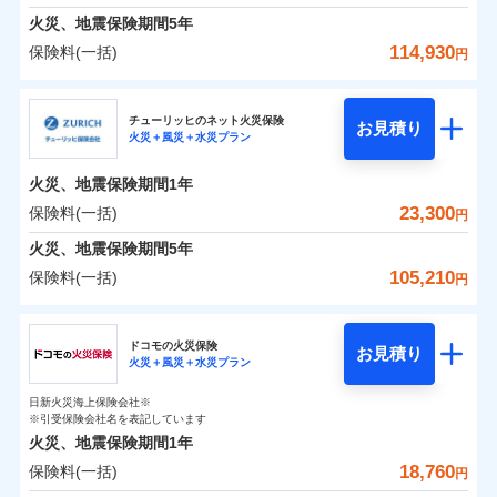
臨時費用
えられます（一部損は対象外）。
※7一括払、長期一括払のみ
募集文書番号
クレジットカード会社にご確認くださ
建築年割引（地震保険）
火災、地震保険期間
5年
単位での補償設計のため、どの補償が必要か不安な
損害防止費用
適用される割引
建築年割引
補償内容
い。
見積もりや保険会社とのご契約に先立ち、当社が提供する
火災 1年
地震 1年
人にも補償項目が選びやすいです。
114,930
保険料(一括)
補償内容
残存物取片づけ費用
付帯される費用保
円
ドコモスマート保険ナビの利用規約と個人情報の取扱いに
その他条件
指定工務店特約
※6
補償の範囲
？
付帯サービス
険金
03
住まいの緊急かけつけサービス
POINT
失火見舞費用
日新火災が提供する安心と信頼の事故対応で、万が
募集文書番号
同意いただく必要があります。詳細について、以下をご確
募集文書番号
三井住友海上火災保険株式会社
イチオシ
02
免責金額（自己負
POINT
0
7,650
7,800
建物
円
円
円
認ください。
水道管修理費用
一の場合も迅速に対応します。お客さまからの事故
免責金額なし
※2
※1
すまいのサポート24
担額）
チューリッヒのネット火災保険
免責金額（自己負
クレジットカード
お見積り
地震火災費用
免責金額なし
のご連絡の受付や事故相談などを、夜間・休日を問
※1
ドコモスマート保険ナビサービス利用規約
火災＋風災＋水災プラン
三井住友海上火災保険株式会社のおすすめポイン
担額）
お客様ご自身により、ウェブサイトでお手続きを完
リフォーム相談サービス
コンビニ払い
火災
風災・雹（ひょ
付帯サービス
わず、24時間・365日対応しています。
ドコモスマート保険ナビ編集部の評価
払込方法
当社による個人情報の取扱いについて（プライバシー
0
3,500
臨時費用
2,600
ト
家財
円
了された場合、10％のインターネット割引が適用！
落雷
長期優良住宅の維持保全サポートサー
円
う）災、雪災
円
口座振替
適用される割引
建築年割引
火災、地震保険期間
1年
ポリシー）
破裂・爆発
ビス
臨時費用
損害防止費用
（地震保険を除きます。）
正式名称は、すまいの保険です。本保険は、日新火災を引受保険会社
銀行振込
保険料（一括）内訳
23,300
保険料(一括)
01
POINT
円
損害防止費用
とし、取扱代理店であるドコモと共同募集代理店である株式会社ドコ
残存物取片づけ費用
登記物件の火災保険をお申込みの方におすすめ！登記
付帯される費用保
減らしたコストをお客さまに還元
付帯サービス
水まわり・カギのトラブルサポート
ドコモスマート保険ナビ編集部の評価
水災
盗難
ベーシックプラン(水災あり)に該当す
モ・インシュアランス（以下、ドコモ・インシュアランス）が提供す
険金
残存物取片づけ費用
火災、地震保険期間
5年
失火見舞費用
情報の自動照合によるリアルタイム契約を実現！書類
付帯される費用保
備考
一括払
水濡れ
ドコモスマート保険ナビ編集部の評価
自分に必要な補償を選べる、だから保険料にムダが
る補償内容です
るものです。
※1
険金
火災 1年
騒擾（じょう）
地震 1年
失火見舞費用
水道管修理費用
の提出と保険会社審査にお時間をいただきません！
105,210
保険料(一括)
備考
諸費用特約セットなし
支払方法
年払い
円
ない！
外部からの落下・
破損・汚損
チューリッヒのネット火災保険は
ダイレクト型でネッ
水道管修理費用
地震火災費用
※2
月払い
飛来・衝突
クレジットカード
チューリッヒ保険会社
すまいのリスクを６つに整理し、補償内容をシンプ
地震保険もセットOK！
イチオシ
ト完結のお手続き・リーズナブルな保険料
02
に加え、
火
POINT
0
9,520
地震火災費用
7,800
クレジットカード
建物
円
円
円
補償の範囲
？
03
POINT
コンビニ払い
ルにして、わかりやすいのが特徴です。
災に対する補償に加え、すべてのプランに盗難等がつ
ドコモの火災保険
「iehoいえほ」（補償選択型住宅用火災保険）
保険証券の不発行に関する特約（500
お見積り
コンビニ払い
ネット申込
※3
適用される割引
払込方法
火災＋風災＋水災プラン
口座振替
払込方法
チューリッヒ保険会社のおすすめポイント
お客さまのニーズ・ご予算に合わせて補償を自由に
円）
いており、
すまいやライフスタイルに応じた契約プランを選べ
社会問題などを考慮された幅広い補償が特
建築年割引
口座振替
申込方法
郵送
適用される割引
銀行振込
0
4,030
2,600
家財
円
お選びいただけます。
円
円
長です。
ます。
ジェイアイ傷害火災保険株式会社で
失火見舞金など付帯される費用保険金も多
インターネット割引
日新火災海上保険会社※
銀行振込
対面
保険料（一括）内訳
火災
風災・雹（ひょ
01
POINT
d払い
その他条件
住まいのアシスタンスサービス
※引受保険会社名を表記しています
補償の範囲
※2
？
03
お見積もり
POINT
く、ダイレクトでありながら充実した補償が魅力で
もしものとき、“時価”ではなく“新価”で保険金をお
落雷
う）災、雪災
建物が全焼・全壊時（延床面積に対する損害の割合
火災、地震保険期間
1年
破裂・爆発
水まわりサービス（24時間サポー
す。
支払いします。
一括払
始期日
2025/10/01
が80％以上）には、建物保険金額を全額お支払いし
一括払
WEB見積もり+メールアドレス登録後
18,760
保険料(一括)
ジェイアイ傷害火災保険株式会社の
火災 1年
ト）
地震 1年
上半期
新規契約数ランキング
円
支払方法
年払い
てくれます。
家具や電化製品等の家財の保険金額も自由に選べま
から4営業日+1日以降、お客さまが決
支払方法
年払い
水災
盗難