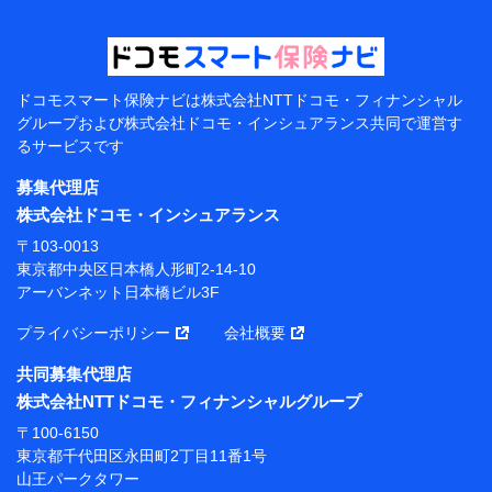
【当該個人データの管理について責任を有する者の名
称・住所・代表者名】
当該個人データを取り扱う各共同利用者（詳細は次のと
おり）
ドコモスマート保険ナビは
株式会社NTTドコモ・フィナンシャル
東京都千代田区永田町2丁目11番1号 山王パークタワー
グループおよび
株式会社ドコモ・インシュアランス共同で
運営す
株式会社NTTドコモ 代表取締役社長 前田 義晃
るサービスです
東京都中央区日本橋人形町2-14-10 アーバンネット日
募集代理店
本橋ビル 3F
株式会社ドコモ・インシュアランス
株式会社ドコモ・インシュアランス 代表取締役社
〒103-0013
長 吉村 忠義
東京都中央区日本橋人形町2-14-10
アーバンネット日本橋ビル3F
※ 当社および株式会社NTTドコモは、お客さまの情報
を利用させていただくにあたっては、「NTTドコモ パー
プライバシーポリシー
会社概要
ソナルデータ憲章」に定める行動原則を順守します 。
※ パーソナルデータダッシュボードの「第三者提供の
共同募集代理店
管理」の設定状態にかかわらず、共同利用する場合があ
株式会社NTTドコモ・フィナンシャルグループ
ります。
〒100-6150
※ dポイントクラブ会員ではないお客さま（2019年12
東京都千代田区永田町2丁目11番1号
月11日以降、一度もdポイントクラブ会員であったこと
山王パークタワー
がないお客さまに限る）に関する、2019年12月10日以