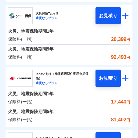
ドコモの火災保険
水災
盗難
0
6,150
2,600
すまいのリスクを6つに整理し、補償内容をシンプルに
家財
円
円
円
水濡れ
火災保険Type S
お見積り
補償の範囲
※1
？
03
POINT
騒擾（じょう）
わかりやすくしています！
水災なしプラン
※
ドコモの火災保険
のおすすめポイント
外部からの落下・
破損・汚損
すまいやライフスタイルに応じた契約プランをご用意
飛来・衝突
火災、地震保険期間
1年
保険料（一括）内訳
01
POINT
しています。
20,399
保険料(一括)
火災
風災・雹（ひょ
円
ランキングをもっと見る
お客さまのニーズに合わせてオプションの特約のご選
落雷
う）災、雪災
択が可能です。
火災 1年
地震 1年
火災、地震保険期間
破裂・爆発
5年
イチオシ
02
POINT
建物が全焼・全壊時（延床面積に対する損害の割合が
92,493
保険料(一括)
円
水災
盗難
80％以上）には、建物保険金額を全額お支払いいたし
0
7,280
7,800
建物
円
円
円
火災、自然災害、盗難などトータルでカバーし、大
水濡れ
ソニー損害保険株式会社
ます！
※1
騒擾（じょう）
切な住まいをお守りします！
上半期
新規契約数ランキング
iehoいえほ（補償選択型住宅用火災保
外部からの落下・
破損・汚損
「フルサポートプラン」、「セレクト（水災なし）プ
お見積り
険）
飛来・衝突
0
5,250
2,600
ソニー損害保険株式会社のおすすめポイント
水まわりトラブル、カギ開け対応など「住まいのア
家財
円
円
円
水災なしプラン
※
ラン
」の場合は、暮らしのQQ隊サービスがご利用い
補償内容
※2
シスタンスサービス」が無料付帯
当社火災保険新規契約者数より算出[
年
月]（ドコモスマート保険
ただけます。
火災、地震保険期間
1年
保険料（一括）内訳
01
POINT
ナビ調べ）
補償の対象やお客さまの状況に応じたさまざまな割
マンション等の共同住宅専用
17,440
保険料(一括)
円
免責金額（自己負
引をご用意！
免責金額なし
※2
担額）
火災 1年
地震 1年
火災、地震保険期間
5年
81,402
保険料(一括)
補償の範囲
？
03
円
POINT
イチオシ
02
臨時費用
POINT
補償の範囲
0
5,682
7,800
？
建物
03
円
円
円
POINT
補償内容
ジェイアイ傷害火災保険株式会社
損害防止費用
ランキングをもっと見る