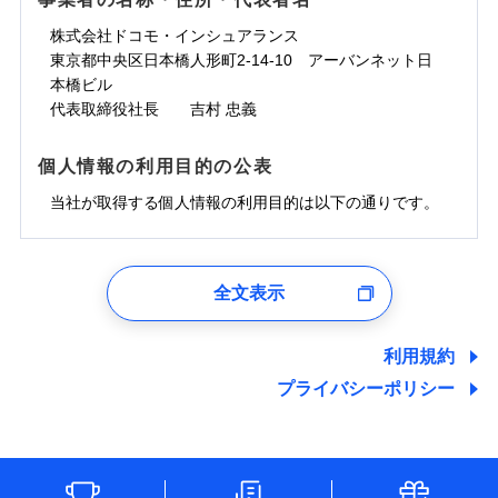
一の場合も迅速に対応します。お客さまからの事故
免責金額なし
コンビニ払い
ドコモスマート保険ナビサービス利用規約
担額）
災に対する補償に加え、すべてのプランに盗難等がつ
コンビニ払い
ネット申込
※3
のご連絡の受付や事故相談などを、夜間・休日を問
払込方法
口座振替
株式会社ドコモ・インシュアランス
払込方法
当社による個人情報の取扱いについて（プライバシー
臨時費用
※4
いており、
社会問題などを考慮された幅広い補償が特
建築年割引
口座振替
申込方法
郵送
登記物件の火災保険をお申込みの方におすすめ！登記
わず、24時間・365日対応しています。
適用される割引
東京都中央区日本橋人形町2-14-10 アーバンネット日
銀行振込
ポリシー）
臨時費用
損害防止費用
長です。
失火見舞金など付帯される費用保険金も多
インターネット割引
銀行振込
対面
情報の自動照合によるリアルタイム契約を実現！書類
ドコモの火災保険で
本橋ビル
d払い
損害防止費用
残存物取片づけ費用
付帯される費用保
正式名称は、すまいの保険です。本保険は、日新火災を引受保険会社
※5
く、ダイレクトでありながら充実した補償が魅力で
お見積もり
の提出と保険会社審査にお時間をいただきません！
代表取締役社長 吉村 忠義
険金
とし、取扱代理店であるドコモと共同募集代理店である株式会社ドコ
残存物取片づけ費用
付帯される費用保
失火見舞費用
水まわりサービス（24時間サポー
※6
す。
一括払
始期日
2025/10/01
一括払
モ・インシュアランス（以下、ドコモ・インシュアランス）が提供す
険金
ト）
失火見舞費用
水道管修理費用
支払方法
年払い
るものです。
支払方法
年払い
個人情報の利用目的の公表
カギあけサービス（24時間サポー
水道管修理費用
見積もりや保険会社とのご契約に先立ち、当社が提供する
地震火災費用
説明事項
※1水災料率は最低リスク区分を適用
月払い
付帯サービス
ト）
月払い
ドコモスマート保険ナビの利用規約と個人情報の取扱いに
地震火災費用
当社が取得する個人情報の利用目的は以下の通りです。
キャッシュレス・リペアサービス
同意いただく必要があります。詳細について、以下をご確
防犯対策費用特約
その他付帯される
募集文書番号
補償の範囲
ネット申込
？
03
POINT
ジェイアイ傷害火災保険株式会社で
ネット申込
認ください。
気象災害アラート
費用の補償
保険証券の不発行に関する特約（500
特別費用保険金特約
チューリッヒ保険会社で
申込方法
適用される割引
郵送
お見積もり
※4
1.見積請求受付時、資料請求受付時、ユーザー登録受
申込方法
郵送
円）
ドコモスマート保険ナビサービス利用規約
お見積もり
付時
対面
※保険料は下の場合の築年月で計算し
対面
全文表示
地震保険建築年割引
当社による個人情報の取扱いについて（プライバシー
ジェイアイ傷害火災保険株式会社の
火災
風災・雹（ひょ
適用される割引
ユーザー登録受付および、管理のため
ています。
その他条件
住まいのアシスタンスサービス
※2
チューリッヒ保険会社の
ポリシー）
家財セット割引
落雷
う）災、雪災
詳細を見る
始期日
2024/10/01
郵便、電話、およびＥメール等により、当社と取引のあるも
新築：2026年1月
始期日
2026/04/01
破裂・爆発
備考
詳細を見る
しくは委託を受けている保険会社・提携会社の保険その他に
築5年：2021年1月
利用規約
WEB見積もり+メールアドレス登録後
その他条件
地震火災費用特約
関する情報を提供し、金融商品等の契約を勧奨するため、ま
※7
築10年：2016年1月
ドコモスマート保険ナビ編集部の評価
※1水災料率は最低リスク区分を適用
から4営業日+1日以降、お客さまが決
プライバシーポリシー
※1破損・汚損、水ぬれは自己負担額
水災
盗難
見積もりや保険会社とのご契約に先立ち、当社が提供する
備考
た維持管理等の委託業務遂行のため、またそれらに付帯、関
築15年：2011年1月
※2水道管修理費用の取扱いはなし
済した時点で保険のお申し込みと完了
見積もりや保険会社とのご契約に先立ち、当社が提供する
水濡れ
5万円
ドコモスマート保険ナビの利用規約と個人情報の取扱いに
連する当社および提携会社のサービスを案内、提供するため
説明事項
※1
※3コンビニ払の払込票をスマートフ
クレジットカード
※8
騒擾（じょう）
となります。
ドコモスマート保険ナビの利用規約と個人情報の取扱いに
※2失火見舞費用の取扱いはなし
ソニー損保の新ネット火災保険は、補償の組合せが
（なお、当社は複数の保険会社と取引があり、取得した個人
同意いただく必要があります。詳細について、以下をご確
ォンアプリで支払うことができます。
外部からの落下・
破損・汚損
クレジットカード
コンビニ払い
※8
※3水道管修理費用の取扱いはなし
同意いただく必要があります。詳細について、以下をご確
情報を取引のある他の保険会社の商品・サービスをご提案す
払込方法
認ください。
飛来・衝突
自由だから、必要な補償に絞って選べます。
※4一部契約のみ
コンビニ払い
（破損・汚損等危険補償特約で補償対
口座振替
※3
クレジットカード
認ください。
※3
るために利用させていただくことがあります。）
払込方法
しかも、「地震上乗せ特約（全半損時のみ）」で、
ドコモスマート保険ナビサービス利用規約
説明事項
象となる場合があります）