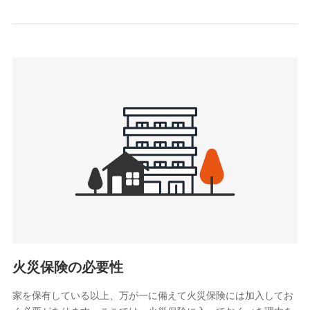
情報を取引のある他の保険会社の商品・サービスをご提案す
るために利用させていただくことがあります。）
上記に係る連絡・手続き・管理等付帯業務を行うため
3.セミナー募集サイトから取得した個人情報
各種セミナーの案内、開催のため
上記に係る連絡・手続き・管理等付帯業務を行うため
4.家族・友達紹介にて取得した個人情報
被紹介者への連絡、及び当社と取引のあるもしくは委託を受
けている保険会社・提携会社の保険その他に関する情報を提
供し、金融商品等の契約を勧奨するため
アンケートやキャンペーン等の実施のため
上記に係る連絡・手続き・管理等付帯業務を行うため
5.通話録音にて取得する情報
電話対応の品質向上およびお問合せ内容の正確な把握のため
火災保険の必要性
家を保有している以上、万が一に備えて火災保険には加入してお
6.採用応募者の個人情報