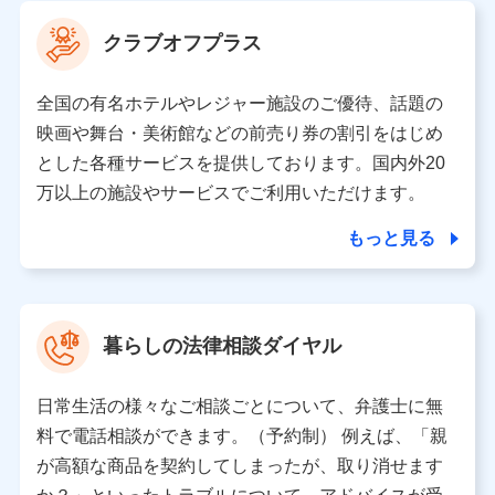
当社は利用目的の達成に必要な範囲内において個人情報
クラブオフプラス
の取り扱いの全部または一部を委託する場合がありま
す。
全国の有名ホテルやレジャー施設のご優待、話題の
個人データの共同利用
映画や舞台・美術館などの前売り券の割引をはじめ
とした各種サービスを提供しております。国内外20
当社は株式会社NTTドコモとの間で、以下のとおり個
人データを共同利用します。
万以上の施設やサービスでご利用いただけます。
【共同して利用される利用データの項目】
もっと見る
当社又は株式会社NTTドコモがサービス提供等を通じて
取得した、以下の情報などの個人データ
基本情報
氏名、電話番号、メールアドレス、お客さまの識別子、属
暮らしの法律相談ダイヤル
性、連絡先、dポイントサービスのご利用に関する情報。例
として、dポイントカード番号、性別、年齢、家族構成、住
所、dポイント残高、dポイント利用履歴などが含まれます。
日常生活の様々なご相談ごとについて、弁護士に無
利用情報
料で電話相談ができます。（予約制） 例えば、「親
当社又は株式会社NTTドコモが提供する各種サービスなどの
ご契約・ご利用などに関する情報。例として、当社又は株式
が高額な商品を契約してしまったが、取り消せます
会社NTTドコモが提供する各種サービスのご契約状態・ご利