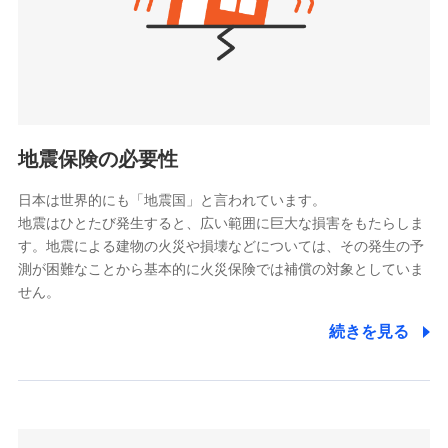
（https://www.nanairolife.co.jp/）
ポリシー）
日本生命保険相互会社
（https://www.nissay.co.jp）
はなさく生命保険株式会社
（https://www.life8739.co.jp/）
ドコモスマート保険ナビ編集部の評価
マニュライフ生命保険株式会社
（https://www.manulife.co.jp/）
地震保険の必要性
三井住友海上あいおい生命保険株式会社
ドコモの火災保険は、基本補償となる火災、破裂・爆
（https://www.msa-life.co.jp/）
発に加え、風災、落雷や盗難・水ぬれなど住まいを取
日本は世界的にも「地震国」と言われています。
メットライフ生命株式会社
地震はひとたび発生すると、広い範囲に巨大な損害をもたらしま
り巻く多様なリスクに対応。3つの基本プランから選択
(https://www.metlife.co.jp/)
す。地震による建物の火災や損壊などについては、その発生の予
でき、さらに補償内容を自由にカスタマイズ可能なた
メディケア生命保険株式会社
測が困難なことから基本的に火災保険では補償の対象としていま
め、住居形態やライフスタイルに合わせて無駄のない
（https://www.medicarelife.com/）
せん。
最適設計が実現できます。スマホ・PCで手続きが完結
し、24時間365日の事故受付で万一の際も安心。保険
■少額短期保険
続きを見る
株式会社アシロ少額短期保険
料に応じてdポイントもたまる、利便性とおトクさを兼
(https://kailash.co.jp/)
ね備えた火災保険です。
SBIいきいき少額短期保険会社 (https://www.i-
sedai.com/)
SBIペット少額短期保険株式会社