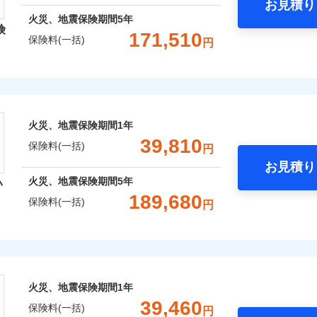
お見積り
年
地震 1年
火災 5年
火災、地震保険期間
5年
険
災保険は、補償の組合せが自由だから、必要な補償に絞って選
171,510
保険料(一括)
円
,030
15,530
36,8
（全半損時のみ）」で、地震の被害にも火災保険の保険金額に対
建物
円
円
）。
レクト損害保険株式会社
,550
5,180
25,4
家財
円
円
ト損害保険株式会社のおすすめポイント
囲
火災、地震保険期間
1年
？
一括）内訳
39,810
保険料(一括)
円
お見積り
年
地震 1年
火災 5年
風災・雹（ひょう）災、雪災
水災
火災、地震保険期間
5年
い
ウェブサイトでお手続きを完了された場合、10％のインター
189,680
保険料(一括)
円
,650
15,530
53,7
※1
建物
円
円
災保険株式会社
さまに還元
破損・汚損
べる、だから保険料にムダがない！
,500
5,180
20,5
家財
円
円
険株式会社のおすすめポイント
！
飛来・衝突
火災、地震保険期間
1年
補償選択型住宅用火災保険）
一括）内訳
39,460
保険料(一括)
円