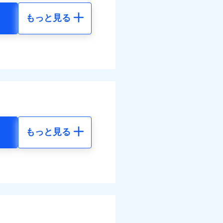
もっと見る
調べ）
地震 5年
40
72,980
円
円
括払
払い
払い
50
24,330
円
円
ット申込
送
括払
面
払い
もっと見る
払い
地震 5年
0/01
各種割引も充実していま
ット申込
84
72,980
円
円
災料率は最低リスク区分を適
送
※5
別に1%相当のdポイント
面
危険（盗難を除く）および破
のdポイントがたまりま
81
24,330
円
円
おいて、自己負担額5万円
0/01
括払
好みにオプションを追