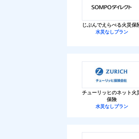
保険料（
01
適用される割引
POINT
建築
加・削除することで、
払込方法
償設計のため、どの補
イチオシ
02
POINT
水ま
火災 1
付帯サービス
日新火災が提供する安
ト
じぶんでえらべる火災保
絡の受付や事故相談な
ソニー損保の新ネット火
付帯される費用保険
免責金額（自己負担
水災なしプラン
免責
5
しかも「地震上乗せ特約
金
建物
備考
諸費
額）
正式名称は、すまいの保険
れます（一部損は対象外
ＳＯＭＰＯダイ
式会社ドコモ・インシュア
2
家財
ＳＯＭＰＯダイレク
払込方法
建築
付帯される費用保険
免責金額（自己負担
補償の範
適用される割引
03
POINT
免責
補償の範
03
POINT
金
イン
額）
保険料（
01
POINT
ソニー損保の新ネット
イチオシ
02
POINT
水ま
しかも、「地震上乗せ
火災 1
火災
ト）
チューリッヒのネット火
火災
落雷
お客様ご自身により、
カギ
落雷
保険
付帯される費用保険
その他付帯される費
破裂・爆発
付帯サービス
ト）
破裂・爆発
5
保険を除きます。）
建物
水災なしプラン
金
用の補償
キャ
チューリッヒ保
減らしたコストをお客
盗難
気象
盗難
地震
自分に必要な補償を選
水濡れ
1
家財
適用される割引
水濡れ
騒擾（じょう）
家財
チューリッヒ保険会
地震保険もセットOK
騒擾（じょう）
※保
外部からの落下・
補償を自由に選べて、も
保険
外部からの落下・
算し
適用される割引