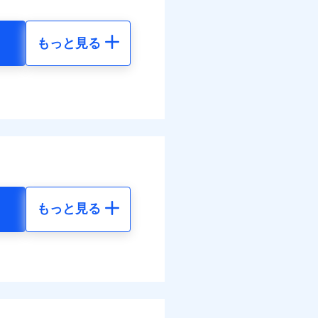
。
まわりトラブル、カギ開け対
ットありも選択可能
ラス破損の場合に60分まで
情報の取扱いに同意いただく
険金額×5％、300万円限度
作業無料でご提供いたしま
もっと見る
括払、長期一括払のみ
社提携業者にて24時間365日
地震 5年
受付後、専門業者が対応に
ます。ガラス破損の対応時
00
72,980
円
円
時～20時となります。
レジットカード会社の分割払
能なことがあります。詳し
50
24,330
クレジットカード会社にご
円
円
ださい。
調べ）
括払
情報の取扱いに同意いただく
払い
払い
もっと見る
地震 5年
ット申込
送
40
72,980
円
円
面
ム契約を実現！書類の提出
です。
4/01
50
24,330
円
円