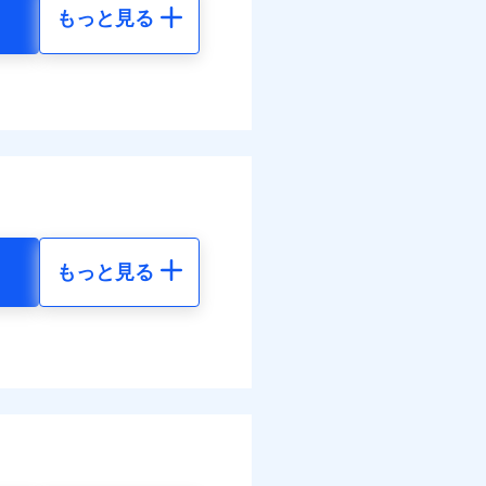
もっと見る
地震 5年
10
72,980
円
円
60
24,330
円
円
調べ）
もっと見る
地震 5年
00
72,980
円
円
全額お支払いいたしま
00
24,330
円
円
サービスがご利用いただ