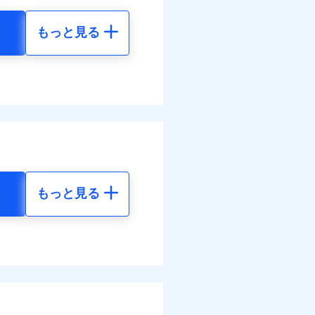
払い
わせたパック単位での補
災料率は最低リスク区分を適
払い
もっと見る
損・汚損の取扱いはなし
地震 5年
客さまからの事故のご連
道管修理費用の取扱いはなし
ット申込
ンビニ払の払込票をスマート
べます。
送
括払
アプリで支払うことができ
46
72,980
して最大100％で備えら
円
円
面
モと共同募集代理店である株
払い
部契約のみ
払い
1/01
10
24,330
円
円
ット申込
害割合が30%未満の場合は定
括払
送
水災料率は最も水災リスク
払い
面
水災等地を適用
選べます。
払い
損・汚損、物体の落下・飛来
もっと見る
0/01
擾、水濡れのみ自己負担額5万
られます。
地震 5年
体の落下・飛来等/騒擾、水
ット申込
ネット割引が適用！（地震
建物のみ自己負担あり）
災料率は最低リスク区分を適
送
00
72,980
道管修理費用の取扱いはなし
円
円
面
括払・年払のみ、コンビニ・
ぬれ、破損、汚損等は自己負
ー（番号通知方式）
万円
8/01
50
24,330
円
円
故時諸費用（火災・風水災等
特約セットありも選択可能
理費として保険金をお支払い
損・汚損の免責額5万円