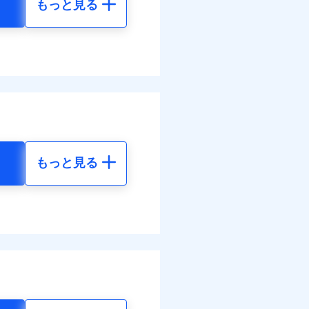
もっと見る
地震 5年
べます。
92
72,980
して最大100％で備えら
円
円
84
24,330
円
円
もっと見る
地震 5年
ネット割引が適用！（地震
00
72,980
円
円
00
24,330
円
円