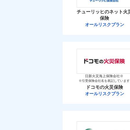
イチオシ
02
POINT
火災 1
チューリッヒのネット火
補償の範
03
POINT
お客さまのニーズ・ご
保険
14
建物
オールリスクプラン
もしものとき、“時価
チューリッヒ保
家具や電化製品等の家
火災
落雷
4
ネットに加え、お電話
家財
破裂・爆発
チューリッヒ保険会
当
保険料（
01
POINT
盗難
補償の範
03
POINT
水濡れ
イチオシ
02
POINT
騒擾（じょう）
火災 1
外部からの落下・
日新火災海上保険会社※
※引受保険会社名を表記しています
すまいのリスクを6つに
火災
ドコモの火災保険
11
すまいやライフスタイル
建物
落雷
オールリスクプラン
お客さまのニーズに合わ
破裂・爆発
ドコモの火災保
建物が全焼・全壊時（延
6
家財
す！
盗難
※
ドコモの火災保険
の
水濡れ
「フルサポートプラン」
騒擾（じょう）
けます。
外部からの落下・
保険料（
01
POINT