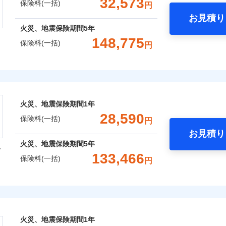
32,573
保険料(一括)
用
円
お見積り
社火災保険新規契約者数より算出[
補償内容
年
月]（ドコモスマート保険ナビ
年
地震 1年
火災 5年
火災、地震保険期間
5年
などトータルでカバーし、大切な住まいをお守りします！
148,775
保険料(一括)
囲
円
？
ギ開け対応など「住まいのアシスタンスサービス」が無料付帯
,440
15,530
37,5
建物
円
円
一
金額なし
※2
の状況に応じたさまざまな割引をご用意！
株式会社
支払方法
年
月
,950
5,180
26,4
補償内容
家財
円
円
風災・雹（ひょう）災、雪災
水災
臨時費用
ランキングをもっと見る
会社のおすすめポイント
損害防止費用
ネ
囲
？
火災、地震保険期間
1年
※1
残存物取片づけ費用
一括）内訳
申込方法
郵
28,590
一
保険料(一括)
金額なし
円
失火見舞費用
対
破損・汚損
支払方法
年
お見積り
水道管修理費用
月
年
地震 1年
火災 5年
風災・雹（ひょう）災、雪災
水災
火災、地震保険期間
5年
型
地震火災費用
臨時費用
始期日
2025/1
ンターネット完結型の保険のため、保険料がリーズナブルで、
飛来・衝突
133,466
保険料(一括)
損害防止費用
円
ネ
,934
15,530
30,0
建物
円
円
年割引
※1水
残存物取片づけ費用
申込方法
郵
火災保険株式会社
用
ポイントがたまります！保険料に対して、通常のdポイントとは
補償内容
失火見舞費用
説明事項
破損・汚損
対
※2雑
いの緊急かけつけサービス
るため、「d払い」や「dカード」でお支払いの場合は最大2%
,929
5,180
21,3
水道管修理費用
家財
円
※3
円
汚損に
あれば、ポイントで保険料を支払うこともできます。
保険株式会社のおすすめポイント
地震火災費用
始期日
2024/1
飛来・衝突
クレジットカード
一
ご自身にぴったりの補償をお選びいただけます。さらに、自分
金額なし
火災、地震保険期間
1年
※2
募集文書番号
コンビニ払い