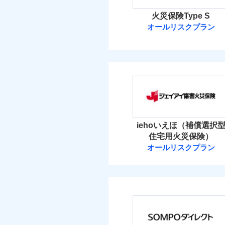
火災保険Type S
オールリスクプラン
ソニー損害保険
ソニー損害保険株式
保険料（
01
POINT
火災 1
iehoいえほ（補償選択
住宅用火災保険）
10
建物
オールリスクプラン
ジェイアイ傷害
6
家財
ジェイアイ傷害火災
保険料（
01
POINT