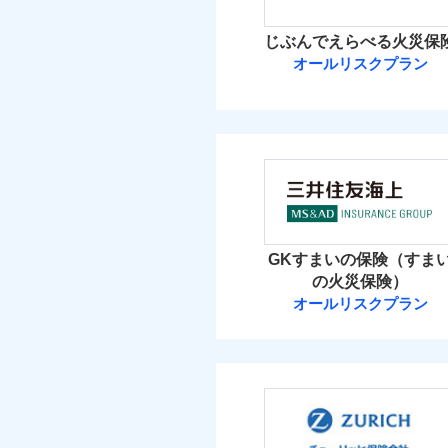
イチオシ
02
POINT
火災 1
じぶんでえらべる火災保
ソニー損保の新ネット火
オールリスクプラン
8
しかも「地震上乗せ特約
建物
れます（一部損は対象外
ＳＯＭＰＯダイ
5
家財
ＳＯＭＰＯダイレク
補償の範
03
POINT
保険料（
01
POINT
イチオシ
02
POINT
火災 1
火災
GKすまいの保険（すま
落雷
お客様ご自身により、
の火災保険）
破裂・爆発
10
保険を除きます。）
建物
オールリスクプラン
三井住友海上火
減らしたコストをお客
盗難
自分に必要な補償を選
水濡れ
4
家財
騒擾（じょう）
三井住友海上火災保
地震保険もセットOK
外部からの落下・
「iehoいえほ」（
保険料（
01
POINT