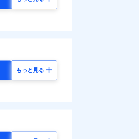
もっと見る
地震 5年
73
72,980
円
円
65
24,330
円
円