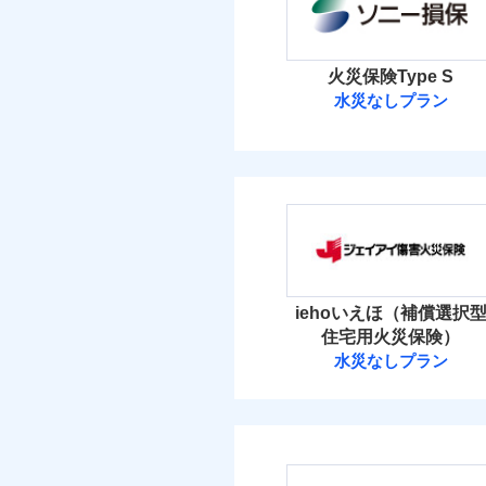
マンション等の共同住宅専
イチオシ
02
POINT
当
火災 1
火災、自然災害、盗難
火災保険Type S
補償の範
03
水災なしプラン
POINT
水まわりトラブル、カ
8
建物
免責金額（自己負担
免責
補償の対象やお客さま
ソニー損害保険
額）
5
家財
火災
ソニー損害保険株式
落雷
破裂・爆発
補償の範
03
POINT
保険料（
付帯される費用の補
01
POINT
免責金額（自己負担
免責
償
額）
盗難
イチオシ
02
POINT
水濡れ
火災 1
火災
iehoいえほ（補償選択
騒擾（じょう）
落雷
ドコモの火災保険はイ
外部からの落下・
住宅用火災保険）
破裂・爆発
6
す。
建物
水災なしプラン
適用される割引
建築
付帯される費用保険
ジェイアイ傷害
保険料のお支払いでd
金
盗難
付帯サービス
住ま
が上乗せして進呈され
水濡れ
4
家財
騒擾（じょう）
す。また「d払い」で
ジェイアイ傷害火災
外部からの落下・
免責金額（自己負担
3つの基本プランから
免責
額）