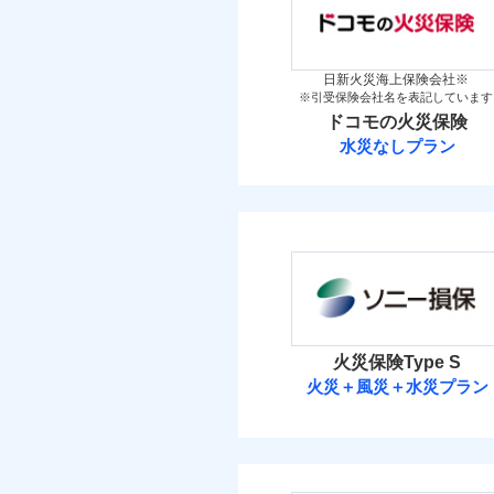
「iehoいえほ」（
（5
その他条件
地震
保険料（
万一ご自宅が被害にあわ
01
新築
POINT
備考
築5
コンビニ払いの払込票を
見積もりや保険会社とのご契
イチオシ
02
その他条件
住ま
POINT
築10
暮ら
必要があります。詳細につい
付帯サービス
火災 1
日新火災海上保険会社※
築15
ビス
補償の範
03
POINT
※引受保険会社名を表記しています
ドコモスマート保険ナビ
お客さまのニーズ・ご
WE
ドコモの火災保険
後か
当社による個人情報の取
7
建物
もしものとき、“時価
備考
水災なしプラン
が決
家具や電化製品等の家
払込方法
みと
払込方法
ドコモの火災保
火災
落雷
4
ネットに加え、お電話
家財
破裂・爆発
※
ドコモの火災保険
の
当
免責金額（自己負担
払込方法
免責
見積もりや保険会社とのご契
盗難
額）
保険料（
01
POINT
補償の範
03
POINT
水濡れ
必要があります。詳細につい
イチオシ
02
POINT
騒擾（じょう）
ドコモスマート保険ナビ
外部からの落下・
火災 1
当社による個人情報の取
火災、自然災害、盗難
火災保険Type S
火災
付帯される費用保険
火災＋風災＋水災プラン
水まわりトラブル、カ
落雷
5
建物
金
破裂・爆発
補償の対象やお客さま
ソニー損害保険
登記物件の火災保険をお
すまいのリスクを６つ
3
家財
と保険会社審査にお時間
盗難
すまいやライフスタイ
ソニー損害保険株式
水濡れ