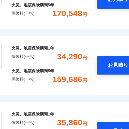
火災、地震保険期間
5年
170,548
保険料(一括)
円
株式会社
会社のおすすめポイント
火災、地震保険期間
1年
一括）内訳
34,290
保険料(一括)
円
お見積り
年
地震 1年
火災 5年
火災、地震保険期間
5年
型
159,686
保険料(一括)
円
,042
15,530
43,5
建物
円
円
火災保険株式会社
,838
5,180
29,6
家財
円
円
保険株式会社のおすすめポイント
火災、地震保険期間
1年
一括）内訳
35,860
保険料(一括)
円