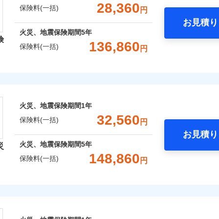
支払方法
年
一括）内訳
年割引
補償内容を自由にカスタマイズしていただけます。ニーズに合
※1水
28,360
保険料(一括)
円
口座振替
月
補償内容
用
償が必要か不安な人にも補償項目が選びやすいです。
臨時費用
お見積り
※2破
銀行振込
わり・カギのトラブルサポー
年
地震 1年
火災 5年
心と信頼の事故対応で、万が一の場合も迅速に対応します。お
損害防止費用
※3水
火災、地震保険期間
5年
ネ
説明事項
険
どを、夜間・休日を問わず、24時間・365日対応しています。
※4コ
災保険は、補償の組合せが自由だから、必要な補償に絞って選
残存物取片づけ費用
136,860
申込方法
郵
保険料(一括)
一
円
フォン
金額なし
,020
※2
15,530
23,0
（全半損時のみ）」で、地震の被害にも火災保険の保険金額に対
建物
円
円
失火見舞費用
用特約セットなし
対
です。本保険は、日新火災を引受保険会社とし、取扱代理店であるドコ
支払方法
年
ます。
）。
レクト損害保険株式会社
水道管修理費用
※3
補償内容
※5一
ランス（以下、ドコモ・インシュアランス）が提供するものです。
月
クレジットカード
臨時費用
地震火災費用
※3
始期日
2026/0
,860
5,180
13,1
家財
円
円
コンビニ払い
損害防止費用
※4
募集文書番号
ト損害保険株式会社のおすすめポイント
ネ
ドコモスマート保険ナビ編集部の評価
年割引
※1損
口座振替
残存物取片づけ費用
※4
一
申込方法
郵
囲
火災、地震保険期間
1年
？
金額なし
※1
囲
率払、
？
ターネット割引
銀行振込
一括）内訳
失火見舞費用
※5
支払方法
年
対
32,560
が低い
保険料(一括)
円
火災保険は、補償の組合せが自由だから、必要な補償に絞って
水道管修理費用
月
※2破
わりサービス（24時間サポー
臨時費用
お見積り
地震火災費用
始期日
2024/1
等/騒
特約（全半損時のみ）」で、地震の被害にも最大100％で備え
年
地震 1年
火災 5年
風災・雹（ひょう）災、雪災
説明事項
水災
火災、地震保険期間
5年
損害防止費用
災
風災・雹（ひょう）災、雪災
水災
円（物
ネ
ウェブサイトでお手続きを完了された場合、10％のインター
あけサービス（24時間サポー
148,860
濡れは
残存物取片づけ費用
防犯対策費用特約
保険料(一括)
※1水
申込方法
郵
円
,850
15,530
31,5
建物
※3水
円
円
用
失火見舞費用
※1
特別費用保険金特約
対
※4一
ッシュレス・リペアサービス
※2水
険会社
さまに還元
水道管修理費用
ペイジ
破損・汚損
ドコモスマート保険ナビ編集部の評価
担額5
災害アラート
破損・汚損
保険建築年割引
地震火災費用
べる、だから保険料にムダがない！
始期日
2026/0
,800
5,180
8,0
家財
円
円
※3事
ソニー損害保険株式会社で
セット割引
社のおすすめポイント
説明事項
限定）
募集文書番号
！
険料は下の場合の築年月で計
飛来・衝突
お見積もり
しものときは「新価（再調達価額）」でお支払いします。
証券の不発行に関する特約
※4修
※1破
飛来・衝突
ています。