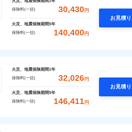
火災、地震保険期間
1年
補償選択型住宅用火災保険）
00円）
します
※2水
火災費用特約
一括）内訳
れた場合は、修繕業者のご紹介などをご利用いただけます。
※6
：2026年1月
30,430
※5セ
応、ガ
保険料(一括)
円
年：2021年1月
スマートフォンアプリでお支払いが可能です。
約に先立ち、当社が提供するドコモスマート保険ナビの利用規約と個人
※6保
の簡易
いのアシスタンスサービス
年：2016年1月
※2
しのQQ隊（カギあけQQサー
お見積り
て、以下をご確認ください。
※7一
す。弊
年
地震 1年
火災 5年
年：2011年1月
、水まわりQQサービス）
火災、地震保険期間
5年
囲
受付。
？
サービス利用規約
説明事項
予算に合わせて補償を自由にお選びいただけます。
B見積もり+メールアドレス登録
140,400
向かい
保険料(一括)
円
ら4営業日+1日以降、お客さま
扱いについて（プライバシーポリシー）
,600
クレジットカード
15,530
31,9
クレジットカード
建物
円
※7
円
”ではなく“新価”で保険金をお支払いします。
間は9
募集文書番号
済した時点で保険のお申し込
コンビニ払い
コンビニ払い
※3ク
※4
※7
財の保険金額も自由に選べます。
上半期
新規契約数ランキング
完了となります。
険
風災・雹（ひょう）災、雪災
水災
補償内容
いが可
口座振替
ＳＯＭＰＯダイレクト損害保険株式会社で
口座振替
,250
5,180
19,6
でもお申込み可能です！
家財
円
円
くは各
お見積もり
銀行振込
銀行振込
※7
クレジットカード
※3
確認く
おすすめポイント
社火災保険新規契約者数より算出[
年
月]（ドコモスマート保険ナビ
コンビニ払い
一
火災、地震保険期間
1年
金額なし
※2
約に先立ち、当社が提供するドコモスマート保険ナビの利用規約と個人
募集文書番号
口座振替
破損・汚損
一括）内訳
支払方法
年
32,026
囲
？
保険料(一括)
て、以下をご確認ください。
円
銀行振込
月
お見積り
臨時費用
サービス利用規約
飛来・衝突
年
地震 1年
火災 5年
火災、地震保険期間
5年
損害防止費用
扱いについて（プライバシーポリシー）
ネ
などトータルでカバーし、大切な住まいをお守りします！
風災・雹（ひょう）災、雪災
146,411
水災
ドコモスマート保険ナビ編集部の評価
ドコモスマート保険ナビ編集部の評価
残存物取片づけ費用
保険料(一括)
申込方法
郵
円
ランキングをもっと見る
ギ開け対応など「住まいのアシスタンスサービス」が無料付帯
,970
15,530
26,3
建物
円
円
失火見舞費用
※3
対
の状況に応じたさまざまな割引をご用意！
株式会社
水道管修理費用
※4
申込みの方におすすめ！登記情報の自動照合によるリアルタイ
に整理し、補償内容をシンプルにして、わかりやすいのが特徴
地震火災費用
始期日
2026/0
,750
※5
5,180
16,7
家財
ドコモスマート保険ナビ編集部の評価
円
円
をいただきません！
破損・汚損
ルに応じた契約プランを選べます。
会社のおすすめポイント