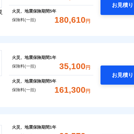
お見積り
年
地震 1年
火災 5年
火災、地震保険期間
5年
災
囲
？
予算に合わせて補償を自由にお選びいただけます。
180,610
保険料(一括)
円
,350
15,530
71,0
建物
円
円
”ではなく“新価”で保険金をお支払いします。
険会社
財の保険金額も自由に選べます。
上半期
新規契約数ランキング
風災・雹（ひょう）災、雪災
水災
,750
5,180
21,3
でもお申込み可能です！
家財
円
円
社のおすすめポイント
※1
社火災保険新規契約者数より算出[
年
月]（ドコモスマート保険ナビ
火災、地震保険期間
1年
一括）内訳
破損・汚損
35,100
囲
保険料(一括)
？
円
お見積り
年
地震 1年
火災 5年
飛来・衝突
火災、地震保険期間
5年
整理し、補償内容をシンプルにわかりやすくしています！
161,300
風災・雹（ひょう）災、雪災
水災
保険料(一括)
円
,800
15,530
51,1
ランキングをもっと見る
に応じた契約プランをご用意しています。
建物
円
円
せてオプションの特約のご選択が可能です。
※1
険
床面積に対する損害の割合が80％以上）には、建物保険金額を
,950
5,180
32,2
家財
円
円
破損・汚損
おすすめポイント
※
、「セレクト（水災なし）プラン
」の場合は、暮らしのQQ隊
火災、地震保険期間
1年
上半期
新規契約数ランキング
飛来・衝突
一括）内訳
※2