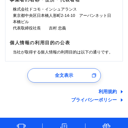
一の場合も迅速に対応します。お客さまからの事故
免責金額なし
コンビニ払い
ドコモスマート保険ナビサービス利用規約
担額）
災に対する補償に加え、すべてのプランに盗難等がつ
コンビニ払い
ネット申込
※3
のご連絡の受付や事故相談などを、夜間・休日を問
払込方法
口座振替
株式会社ドコモ・インシュアランス
払込方法
当社による個人情報の取扱いについて（プライバシー
臨時費用
※4
いており、
社会問題などを考慮された幅広い補償が特
建築年割引
口座振替
申込方法
郵送
登記物件の火災保険をお申込みの方におすすめ！登記
わず、24時間・365日対応しています。
適用される割引
東京都中央区日本橋人形町2-14-10 アーバンネット日
銀行振込
ポリシー）
臨時費用
損害防止費用
長です。
失火見舞金など付帯される費用保険金も多
インターネット割引
銀行振込
対面
情報の自動照合によるリアルタイム契約を実現！書類
ドコモの火災保険で
本橋ビル
d払い
損害防止費用
残存物取片づけ費用
付帯される費用保
正式名称は、すまいの保険です。本保険は、日新火災を引受保険会社
※5
く、ダイレクトでありながら充実した補償が魅力で
お見積もり
の提出と保険会社審査にお時間をいただきません！
代表取締役社長 吉村 忠義
険金
とし、取扱代理店であるドコモと共同募集代理店である株式会社ドコ
残存物取片づけ費用
付帯される費用保
失火見舞費用
水まわりサービス（24時間サポー
※6
す。
一括払
始期日
2025/10/01
一括払
モ・インシュアランス（以下、ドコモ・インシュアランス）が提供す
険金
ト）
失火見舞費用
水道管修理費用
支払方法
年払い
るものです。
支払方法
年払い
個人情報の利用目的の公表
カギあけサービス（24時間サポー
水道管修理費用
見積もりや保険会社とのご契約に先立ち、当社が提供する
地震火災費用
説明事項
※1水災料率は最低リスク区分を適用
月払い
付帯サービス
ト）
月払い
ドコモスマート保険ナビの利用規約と個人情報の取扱いに
地震火災費用
当社が取得する個人情報の利用目的は以下の通りです。
キャッシュレス・リペアサービス
同意いただく必要があります。詳細について、以下をご確
防犯対策費用特約
その他付帯される
募集文書番号
補償の範囲
ネット申込
？
03
POINT
ジェイアイ傷害火災保険株式会社で
ネット申込
認ください。
気象災害アラート
費用の補償
保険証券の不発行に関する特約（500
特別費用保険金特約
チューリッヒ保険会社で
申込方法
適用される割引
郵送
お見積もり
※4
1.見積請求受付時、資料請求受付時、ユーザー登録受
申込方法
郵送
円）
ドコモスマート保険ナビサービス利用規約
お見積もり
付時
対面
※保険料は下の場合の築年月で計算し
対面
全文表示
地震保険建築年割引
当社による個人情報の取扱いについて（プライバシー
ジェイアイ傷害火災保険株式会社の
火災
風災・雹（ひょ
適用される割引
ユーザー登録受付および、管理のため
ています。
その他条件
住まいのアシスタンスサービス
※2
チューリッヒ保険会社の
ポリシー）
家財セット割引
落雷
う）災、雪災
詳細を見る
始期日
2024/10/01
郵便、電話、およびＥメール等により、当社と取引のあるも
新築：2026年1月
始期日
2026/04/01
破裂・爆発
備考
詳細を見る
しくは委託を受けている保険会社・提携会社の保険その他に
築5年：2021年1月
利用規約
WEB見積もり+メールアドレス登録後
その他条件
地震火災費用特約
関する情報を提供し、金融商品等の契約を勧奨するため、ま
※7
築10年：2016年1月
ドコモスマート保険ナビ編集部の評価
※1水災料率は最低リスク区分を適用
から4営業日+1日以降、お客さまが決
プライバシーポリシー
※1破損・汚損、水ぬれは自己負担額
水災
盗難
見積もりや保険会社とのご契約に先立ち、当社が提供する
備考
た維持管理等の委託業務遂行のため、またそれらに付帯、関
築15年：2011年1月
※2水道管修理費用の取扱いはなし
済した時点で保険のお申し込みと完了
見積もりや保険会社とのご契約に先立ち、当社が提供する
水濡れ
5万円
ドコモスマート保険ナビの利用規約と個人情報の取扱いに
連する当社および提携会社のサービスを案内、提供するため
説明事項
※1
※3コンビニ払の払込票をスマートフ
クレジットカード
※8
騒擾（じょう）
となります。
ドコモスマート保険ナビの利用規約と個人情報の取扱いに
※2失火見舞費用の取扱いはなし
ソニー損保の新ネット火災保険は、補償の組合せが
（なお、当社は複数の保険会社と取引があり、取得した個人
同意いただく必要があります。詳細について、以下をご確
ォンアプリで支払うことができます。
外部からの落下・
破損・汚損
クレジットカード
コンビニ払い
※8
※3水道管修理費用の取扱いはなし
同意いただく必要があります。詳細について、以下をご確
情報を取引のある他の保険会社の商品・サービスをご提案す
払込方法
認ください。
飛来・衝突
自由だから、必要な補償に絞って選べます。
※4一部契約のみ
コンビニ払い
（破損・汚損等危険補償特約で補償対
口座振替
※3
クレジットカード
認ください。
※3
るために利用させていただくことがあります。）
払込方法
しかも、「地震上乗せ特約（全半損時のみ）」で、
ドコモスマート保険ナビサービス利用規約
説明事項
象となる場合があります）