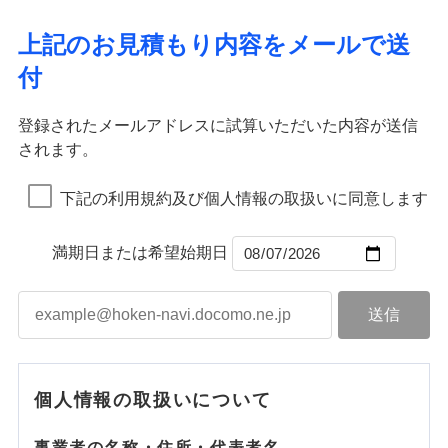
ドコモスマート保険ナビ編集部の評価
ソニー損害保険株式会社で
ポリシー）
イチオシ
02
応、ガラス破損の場合に60分までの
臨時費用
POINT
ネット申込
地震火災費用
補償の範囲
※4
？
03
POINT
補償内容
お見積もり
募集文書番号
簡易作業無料でご提供いたします。弊
損害防止費用
申込方法
郵送
上記のお見積もり内容をメールで送
社提携業者にて24時間365日受付。受
ランキングをもっと見る
補償を自由に選べて、もしものときは「新価（再調達
ドコモの火災保険はインターネット完結型の保険の
その他付帯される
残存物取片づけ費用
付帯される費用の
対面
火災
修理付帯費用
風災・雹（ひょ
付後、専門業者が対応に向かいます。
付
説明事項
費用の補償
価額）」でお支払いします。
ため、保険料がリーズナブルで、各種割引も充実し
補償
見積もりや保険会社とのご契約に先立ち、当社が提供する
落雷
失火見舞費用
う）災、雪災
免責金額（自己負
ガラス破損の対応時間は9時～20時と
火災
風災・雹（ひょ
免責金額なし
破裂・爆発
万一ご自宅が被害にあわれた場合は、修繕業者のご紹
ています。
ドコモスマート保険ナビの利用規約と個人情報の取扱いに
落雷
う）災、雪災
始期日
2026/01/01
担額）
なります。
水道管修理費用
破裂・爆発
インターネット割引
同意いただく必要があります。詳細について、以下をご確
※3クレジットカード会社の分割払い
登録されたメールアドレスに試算いただいた内容が送信
介などをご利用いただけます。
保険料のお支払いでdポイントがたまります！保険
地震火災費用
水災
盗難
が可能なことがあります。詳しくは各
適用される割引
指定工務店割引
認ください。
※1破損・汚損、物体の落下・飛来等/
されます。
臨時費用
コンビニ払いの払込票をスマートフォンアプリでお支
料に対して、通常のdポイントとは別に1%相当のd
水濡れ
水災
クレジットカード会社にご確認くださ
盗難
ドコモスマート保険ナビ編集部の評価
騒擾、水濡れのみ自己負担額5万円
建築年割引（地震保険）
※1
※2
損害防止費用
騒擾（じょう）
払いが可能です。
適用される割引
ドコモスマート保険ナビサービス利用規約
建築年割引
ポイントが上乗せして進呈されるため、「d払い」
水濡れ
い。
（物体の落下・飛来等/騒擾、水濡れ
外部からの落下・
破損・汚損
※1
騒擾（じょう）
補償内容
残存物取片づけ費用
下記の利用規約及び個人情報の取扱いに同意します
付帯される費用保
当社による個人情報の取扱いについて（プライバシー
や「dカード」でお支払いの場合は最大2%のdポイ
説明事項
は建物のみ自己負担あり）
飛来・衝突
外部からの落下・
破損・汚損
その他条件
指定工務店特約
※5
ドコモの火災保険は、基本補償となる火災、破裂・爆
付帯サービス
険金
住まいの緊急かけつけサービス
ポリシー）
失火見舞費用
※2水道管修理費用の取扱いはなし
募集文書番号
ントがたまります。また「d払い」であれば、ポイ
飛来・衝突
発に加え、風災、落雷や盗難・水ぬれなど住まいを取
※3一括払・年払のみ、コンビニ・ペ
水道管修理費用
※2
ントで保険料を支払うこともできます。
満期日または希望始期日
すまいのサポート24
免責金額（自己負
イジー（番号通知方式）
クレジットカード
り巻く多様なリスクに対応。3つの基本プランから選択
地震火災費用
免責金額なし
3つの基本プランからご自身にぴったりの補償をお
担額）
リフォーム相談サービス
コンビニ払い
ＳＯＭＰＯダイレクト損害保険株式会社で
でき、さらに補償内容を自由にカスタマイズ可能なた
付帯サービス
払込方法
選びいただけます。さらに、自分好みにオプション
長期優良住宅の維持保全サポートサー
募集文書番号
お見積もり
口座振替
め、住居形態やライフスタイルに合わせて無駄のない
適用される割引
建築年割引
ビス
臨時費用
を追加・削除することで、補償内容を自由にカスタ
銀行振込
最適設計が実現できます。スマホ・PCで手続きが完結
損害防止費用
マイズしていただけます。ニーズに合わせたパック
補償内容
付帯サービス
水まわり・カギのトラブルサポート
し、24時間365日の事故受付で万一の際も安心。保険
ドコモスマート保険ナビ編集部の評価
見積もりや保険会社とのご契約に先立ち、当社が提供する
ベーシックプラン(水災なし)に該当す
残存物取片づけ費用
付帯される費用保
単位での補償設計のため、どの補償が必要か不安な
備考
補償内容
一括払
料に応じてdポイントもたまる、利便性とおトクさを兼
る補償内容です
ドコモスマート保険ナビの利用規約と個人情報の取扱いに
険金
失火見舞費用
個人情報の取扱いについて
人にも補償項目が選びやすいです。
備考
諸費用特約セットなし
支払方法
年払い
同意いただく必要があります。詳細について、以下をご確
ね備えた火災保険です。
チューリッヒのネット火災保険は
ダイレクト型でネッ
免責金額（自己負
水道管修理費用
※2
日新火災が提供する安心と信頼の事故対応で、万が
月払い
認ください。
免責金額なし
クレジットカード
※3
ト完結のお手続き・リーズナブルな保険料
担額）
に加え、
火
免責金額（自己負
ドコモスマート保険ナビ編集部の評価
地震火災費用
クレジットカード
事業者の名称・住所・代表者名