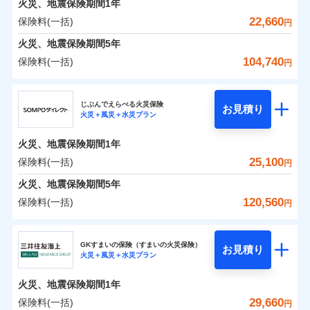
火災、地震保険期間
地震の被害にも最大100％で備えられます。
1年
保険料（一括）内訳
01
POINT
銀行振込
※7
一括払
補償の対象やお客さまの状況に応じたさまざまな割
22,660
保険料(一括)
火災
風災・雹（ひょ
円
ランキングをもっと見る
支払方法
年払い
一括払
引をご用意！
落雷
う）災、雪災
一括払
火災 1年
地震 1年
火災、地震保険期間
破裂・爆発
5年
月払い
補償内容
支払方法
年払い
支払方法
年払い
104,740
保険料(一括)
月払い
円
イチオシ
月払い
02
水災
盗難
POINT
ネット申込
補償の範囲
0
9,962
4,950
？
建物
03
円
円
円
POINT
ドコモスマート保険ナビ編集部の評価
ソニー損害保険株式会社で
水濡れ
ジェイアイ傷害火災保険株式会社
免責金額（自己負
申込方法
郵送
ネット申込
免責金額なし
騒擾（じょう）
お見積もり
※2
上半期
新規契約数ランキング
担額）
ネット申込
ドコモの火災保険はインターネット完結型の保険の
じぶんでえらべる火災保険
外部からの落下・
破損・汚損
対面
お見積り
申込方法
郵送
火災＋風災＋水災プラン
補償を自由に選べて、もしものときは「新価（再調達
飛来・衝突
0
4,724
1,650
ジェイアイ傷害火災保険株式会社のおすすめポイ
申込方法
家財
郵送
円
ため、保険料がリーズナブルで、各種割引も充実し
円
円
補償内容
※1
火災
対面
風災・雹（ひょ
臨時費用
価額）」でお支払いします。
ント
見積もりや保険会社とのご契約に先立ち、当社が提供する
当社火災保険新規契約者数より算出[
対面
年
月]（ドコモスマート保険
ています。
落雷
う）災、雪災
始期日
2026/01/01
火災、地震保険期間
1年
破裂・爆発
損害防止費用
ナビ調べ）
万一ご自宅が被害にあわれた場合は、修繕業者のご紹
ドコモスマート保険ナビの利用規約と個人情報の取扱いに
保険料のお支払いでdポイントがたまります！保険
始期日
2026/08/01
保険料（一括）内訳
25,100
保険料(一括)
01
POINT
円
同意いただく必要があります。詳細について、以下をご確
残存物取片づけ費用
介などをご利用いただけます。
始期日
2024/10/01
付帯される費用保
※1損害割合が30%未満の場合は定率
免責金額（自己負
料に対して、通常のdポイントとは別に1%相当のd
免責金額なし
※1
水災
盗難
認ください。
険金
払、水災料率は最も水災リスクが低い
失火見舞費用
コンビニ払いの払込票をスマートフォンアプリでお支
担額）
火災、地震保険期間
5年
※3
※1破損・汚損の免責額5万円
ポイントが上乗せして進呈されるため、「d払い」
水濡れ
水災等地を適用
※1水災料率は最低リスク区分を適用
火災 1年
水道管修理費用
地震 1年
払いが可能です。
ドコモスマート保険ナビサービス利用規約
※2水まわりトラブル、カギ開け対
騒擾（じょう）
※4
120,560
保険料(一括)
円
や「dカード」でお支払いの場合は最大2%のdポイ
※2破損・汚損、物体の落下・飛来等/
※2水ぬれ、破損、汚損等は自己負担
外部からの落下・
イチオシ
破損・汚損
02
応、ガラス破損の場合に60分までの
臨時費用
POINT
地震火災費用
当社による個人情報の取扱いについて（プライバシー
※5
騒擾、水濡れのみ自己負担額5万円
補償内容
ントがたまります。また「d払い」であれば、ポイ
飛来・衝突
額5万円
ＳＯＭＰＯダイレクト損害保険株式会社
簡易作業無料でご提供いたします。弊
説明事項
損害防止費用
ポリシー）
0
11,310
4,950
建物
（物体の落下・飛来等/騒擾、水濡れ
円
円
円
※3事故時諸費用（火災・風水災等限
ントで保険料を支払うこともできます。
社提携業者にて24時間365日受付。受
ランキングをもっと見る
ソニー損保の新ネット火災保険は、補償の組合せが自
その他付帯される
GKすまいの保険（すまいの火災保険）
残存物取片づけ費用
は建物のみ自己負担あり）
付帯される費用の
お見積り
定）特約セットありも選択可能
修理付帯費用
付後、専門業者が対応に向かいます。
説明事項
火災＋風災＋水災プラン
3つの基本プランからご自身にぴったりの補償をお
説明事項
費用の補償
ＳＯＭＰＯダイレクト損害保険株式会社のおすす
由だから、必要な補償に絞って選べます。
※3水道管修理費用の取扱いはなし
補償
※4修理費として保険金をお支払いし
失火見舞費用
免責金額（自己負
ガラス破損の対応時間は9時～20時と
免責金額なし
※4一括払・年払のみ、コンビニ・ペ
0
4,750
1,650
めポイント
選びいただけます。さらに、自分好みにオプション
家財
ます。
円
円
円
しかも「地震上乗せ特約（全半損時のみ）」で、地震
ＳＯＭＰＯダイレクト損害保険株式会社で
担額）
なります。
水道管修理費用
火災、地震保険期間
1年
イジー（番号通知方式）
※5セットありも選択可能
インターネット割引
を追加・削除することで、補償内容を自由にカスタ
※3クレジットカード会社の分割払い
お見積もり
の被害にも火災保険の保険金額に対して最大100％で備
地震火災費用
保険料（一括）内訳
29,660
保険料(一括)
※6保険金額×5％、300万円限度
01
POINT
円
が可能なことがあります。詳しくは各
適用される割引
指定工務店割引
マイズしていただけます。ニーズに合わせたパック