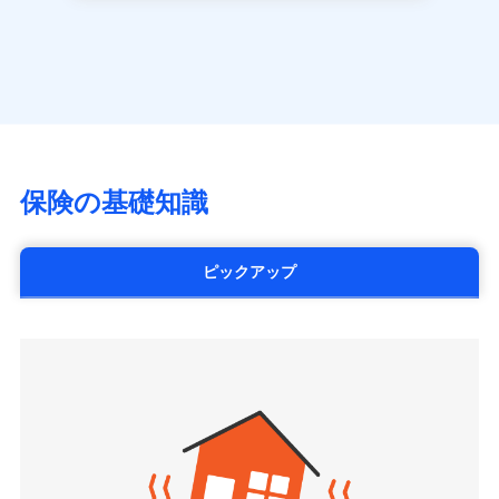
長です。
失火見舞金など付帯される費用保険金も多
一括払
アクサ生命保険株式会社
※
家族Eye（親族連絡先制度）
がご利用できます。
く、ダイレクトでありながら充実した補償が魅力で
支払方法
年払い
見積もりや保険会社とのご契約に先立ち、当社が提供する
（https://www.axa.co.jp/）
※「ご契約者（保険にご加入されたお客さま）」が、その保険
す。
ドコモスマート保険ナビの利用規約と個人情報の取扱いに
月払い
SBI生命保険株式会社（https://www.sbilife.co.jp/）
契約に関する緊急連絡先としてご親族を登録する制度。
同意いただく必要があります。詳細について、以下をご確
FWD生命保険株式会社
認ください。
ネット申込
（https://www.fwdlife.co.jp/）
申込方法
郵送
ドコモスマート保険ナビサービス利用規約
ソニー生命保険株式会社
対面
当社による個人情報の取扱いについて（プライバシー
（https://www.sonylife.co.jp）
チューリッヒ保険会社で
ポリシー）
SOMPOひまわり生命保険株式会社
保険の基礎知識
三井住友海上火災保険株式会社で
お見積もり
始期日
2026/04/01
（https://www.himawari-life.co.jp/）
お見積もり
第一ネオ生命保険株式会社
チューリッヒ保険会社の
※1損害割合が30%未満の場合は定率
（https://neofirst.co.jp/）
ピックアップ
三井住友海上火災保険株式会社の
詳細を見る
払、水災料率は最低リスク区分を適用
大樹生命保険株式会社（https://www.taiju-
詳細を見る
※2失火見舞費用の取扱いはなし
life.co.jp）
※3水道管修理費用の取扱いはなし
太陽生命保険株式会社（https://www.taiyo-
見積もりや保険会社とのご契約に先立ち、当社が提供する
説明事項
※4地震火災費用の取扱いはなし
見積もりや保険会社とのご契約に先立ち、当社が提供する
seimei.co.jp）
ドコモスマート保険ナビの利用規約と個人情報の取扱いに
※5火災・風災等の事故により建物に
ドコモスマート保険ナビの利用規約と個人情報の取扱いに
損害が生じたとき、日新火災がご案内
チューリッヒ生命保険株式会社
同意いただく必要があります。詳細について、以下をご確
同意いただく必要があります。詳細について、以下をご確
する修理業者（指定工務店）が建物の
認ください。
（https://www.zurichlife.co.jp/）
修理を行います。
認ください。
東京海上日動あんしん生命保険株式会社
ドコモスマート保険ナビサービス利用規約
（https://www.tmn-anshin.co.jp/）
ドコモスマート保険ナビサービス利用規約
当社による個人情報の取扱いについて（プライバシー
募集文書番号
なないろ生命保険株式会社
当社による個人情報の取扱いについて（プライバシー
ポリシー）