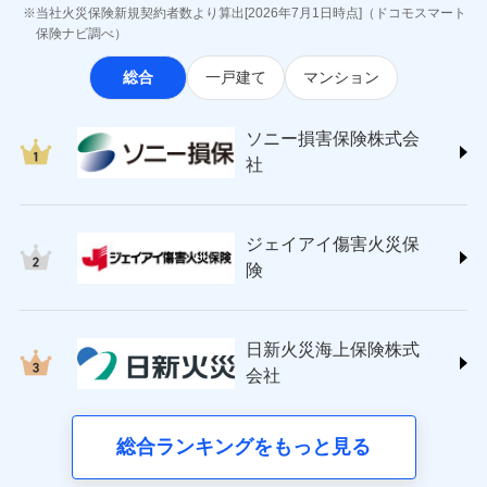
最適設計が実現できます。スマホ・PCで手続きが完結
ジェイアイ傷害火災保険株式会社
付後、専門業者が対応に向かいます。
お見積もり
当社火災保険新規契約者数より算出[2026年7月1日時点]（ドコモスマート
※8一括払、長期一括払のみ
し、24時間365日の事故受付で万一の際も安心。保険
インターネット割引
(https://www.jihoken.co.jp/)
ガラス破損の対応時間は9時～20時と
保険ナビ調べ）
なります。
料に応じてdポイントもたまる、利便性とおトクさを兼
適用される割引
指定工務店割引
ソニー損害保険株式会社
※3クレジットカード会社の分割払い
見積もりや保険会社とのご契約に先立ち、当社が提供する
総合
一戸建て
マンション
ね備えた火災保険です。
(https://www.sonysonpo.co.jp/)
建築年割引（地震保険）
募集文書番号
が可能なことがあります。詳しくは各
ドコモスマート保険ナビの利用規約と個人情報の取扱いに
損害保険ジャパン株式会社 (https://www.sompo-
クレジットカード会社にご確認くださ
同意いただく必要があります。詳細について、以下をご確
その他条件
japan.co.jp/)
指定工務店特約
※5
い。
ドコモスマート保険ナビ編集部の評価
ソニー損害保険株式会
認ください。
ＳＯＭＰＯダイレクト損害保険株式会社
社
ドコモスマート保険ナビサービス利用規約
(https://www.sompo-direct.co.jp/)
すまいのサポート24
募集文書番号
登記物件の火災保険をお申込みの方におすすめ！登記
チューリッヒ保険会社 (https://www.zurich.co.jp/)
当社による個人情報の取扱いについて（プライバシー
リフォーム相談サービス
ドコモの火災保険で
付帯サービス
情報の自動照合によるリアルタイム契約を実現！書類
東京海上日動火災保険株式会社
ポリシー）
お見積もり
長期優良住宅の維持保全サポートサー
ジェイアイ傷害火災保
の提出と保険会社審査にお時間をいただきません！
(https://www.tokiomarine-nichido.co.jp/)
ビス
ドコモスマート保険ナビ編集部の評価
日新火災海上保険株式会社
険
見積もりや保険会社とのご契約に先立ち、当社が提供する
(https://www.nisshinfire.co.jp/)
備考
スリムプランに該当する補償内容です
ドコモスマート保険ナビの利用規約と個人情報の取扱いに
ペット＆ファミリー損害保険株式会社
すまいのリスクを６つに整理し、補償内容をシンプ
ドコモスマート保険ナビ編集部の評価
同意いただく必要があります。詳細について、以下をご確
(https://www.petfamilyins.co.jp/)
クレジットカード
ルにして、わかりやすいのが特徴です。
日新火災海上保険株式
認ください。
三井住友海上火災保険株式会社 (https://www.ms-
ジェイアイ傷害火災保険株式会社で
コンビニ払い
会社
すまいやライフスタイルに応じた契約プランを選べ
ドコモスマート保険ナビサービス利用規約
チューリッヒのネット火災保険は
ダイレクト型でネッ
ins.com/)
お見積もり
払込方法
口座振替
ます。
三井ダイレクト損害保険株式会社
ト完結のお手続き・リーズナブルな保険料
当社による個人情報の取扱いについて（プライバシー
に加え、
火
銀行振込
建物が全焼・全壊時（延床面積に対する損害の割合
(https://www.mitsui-direct.co.jp/)
ポリシー）
ジェイアイ傷害火災保険株式会社の
災に対する補償に加え、すべてのプランに盗難等がつ
総合ランキングをもっと見る
d払い
が80％以上）には、建物保険金額を全額お支払いし
詳細を見る
いており、
社会問題などを考慮された幅広い補償が特
■生命保険
てくれます。