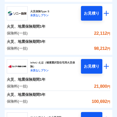
ドコモの火災保険
水災
盗難
0
8,050
1,650
すまいのリスクを6つに整理し、補償内容をシンプルに
家財
円
円
円
水濡れ
火災保険Type S
お見積り
補償の範囲
※1
？
03
POINT
騒擾（じょう）
わかりやすくしています！
水災なしプラン
※
ドコモの火災保険
のおすすめポイント
外部からの落下・
破損・汚損
すまいやライフスタイルに応じた契約プランをご用意
飛来・衝突
火災、地震保険期間
1年
保険料（一括）内訳
01
POINT
しています。
22,112
保険料(一括)
火災
風災・雹（ひょ
円
ランキングをもっと見る
お客さまのニーズに合わせてオプションの特約のご選
落雷
う）災、雪災
択が可能です。
火災 1年
地震 1年
火災、地震保険期間
破裂・爆発
5年
イチオシ
02
POINT
建物が全焼・全壊時（延床面積に対する損害の割合が
98,212
保険料(一括)
円
水災
盗難
80％以上）には、建物保険金額を全額お支払いいたし
0
13,530
4,950
建物
円
円
円
火災、自然災害、盗難などトータルでカバーし、大
水濡れ
ソニー損害保険株式会社
ます！
※1
騒擾（じょう）
切な住まいをお守りします！
上半期
新規契約数ランキング
iehoいえほ（補償選択型住宅用火災保
外部からの落下・
破損・汚損
「フルサポートプラン」、「セレクト（水災なし）プ
お見積り
険）
飛来・衝突
0
7,000
1,650
ソニー損害保険株式会社のおすすめポイント
水まわりトラブル、カギ開け対応など「住まいのア
家財
円
円
円
水災なしプラン
※
ラン
」の場合は、暮らしのQQ隊サービスがご利用い
補償内容
※2
シスタンスサービス」が無料付帯
当社火災保険新規契約者数より算出[
年
月]（ドコモスマート保険
ただけます。
火災、地震保険期間
1年
保険料（一括）内訳
01
POINT
ナビ調べ）
補償の対象やお客さまの状況に応じたさまざまな割
マンション等の共同住宅専用
21,800
保険料(一括)
円
免責金額（自己負
引をご用意！
免責金額なし
※2
担額）
火災 1年
地震 1年
火災、地震保険期間
5年
100,692
保険料(一括)
補償の範囲
？
03
円
POINT
イチオシ
02
臨時費用
POINT
補償の範囲
0
9,942
4,950
？
建物
03
円
円
円
POINT
補償内容
ジェイアイ傷害火災保険株式会社
損害防止費用
ランキングをもっと見る