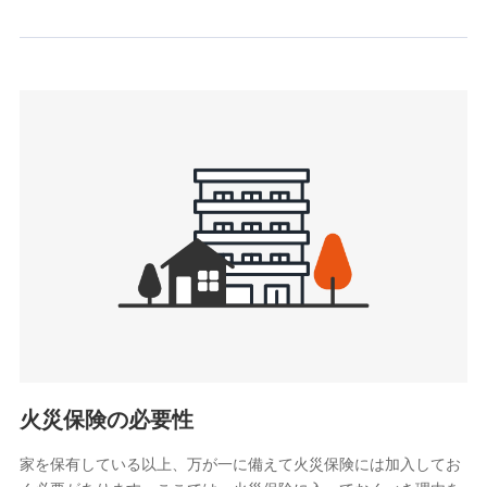
情報を取引のある他の保険会社の商品・サービスをご提案す
るために利用させていただくことがあります。）
上記に係る連絡・手続き・管理等付帯業務を行うため
3.セミナー募集サイトから取得した個人情報
各種セミナーの案内、開催のため
上記に係る連絡・手続き・管理等付帯業務を行うため
4.家族・友達紹介にて取得した個人情報
被紹介者への連絡、及び当社と取引のあるもしくは委託を受
けている保険会社・提携会社の保険その他に関する情報を提
供し、金融商品等の契約を勧奨するため
アンケートやキャンペーン等の実施のため
上記に係る連絡・手続き・管理等付帯業務を行うため
5.通話録音にて取得する情報
電話対応の品質向上およびお問合せ内容の正確な把握のため
火災保険の必要性
家を保有している以上、万が一に備えて火災保険には加入してお
6.採用応募者の個人情報