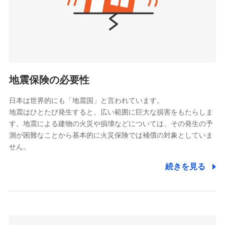
（https://www.nanairolife.co.jp/）
ポリシー）
日本生命保険相互会社
（https://www.nissay.co.jp）
はなさく生命保険株式会社
（https://www.life8739.co.jp/）
ドコモスマート保険ナビ編集部の評価
マニュライフ生命保険株式会社
（https://www.manulife.co.jp/）
地震保険の必要性
三井住友海上あいおい生命保険株式会社
ドコモの火災保険は、基本補償となる火災、破裂・爆
（https://www.msa-life.co.jp/）
発に加え、風災、落雷や盗難・水ぬれなど住まいを取
日本は世界的にも「地震国」と言われています。
メットライフ生命株式会社
地震はひとたび発生すると、広い範囲に巨大な損害をもたらしま
り巻く多様なリスクに対応。3つの基本プランから選択
(https://www.metlife.co.jp/)
す。地震による建物の火災や損壊などについては、その発生の予
でき、さらに補償内容を自由にカスタマイズ可能なた
メディケア生命保険株式会社
測が困難なことから基本的に火災保険では補償の対象としていま
め、住居形態やライフスタイルに合わせて無駄のない
（https://www.medicarelife.com/）
せん。
最適設計が実現できます。スマホ・PCで手続きが完結
し、24時間365日の事故受付で万一の際も安心。保険
■少額短期保険
続きを見る
株式会社アシロ少額短期保険
料に応じてdポイントもたまる、利便性とおトクさを兼
(https://kailash.co.jp/)
ね備えた火災保険です。
SBIいきいき少額短期保険会社 (https://www.i-
sedai.com/)
SBIペット少額短期保険株式会社