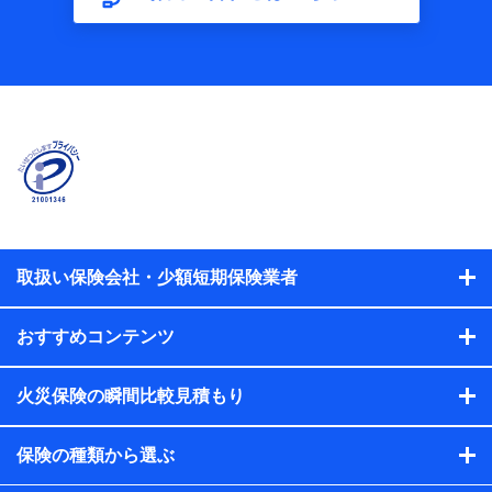
【共同して利用する者の範囲】
当社
株式会社NTTドコモ
【利用する者の利用目的】
当社又は株式会社NTTドコモが提供する保険関連サービスに
おけるユーザ登録受付および管理のため
当社又は株式会社NTTドコモと取引のあるもしくは委託を受
けている保険会社・提携会社の保険その他に関する情報を提
供するため、また維持管理等の委託業務遂行のため、またそ
れらに付帯、関連する当社、株式会社NTTドコモおよび提携
会社のサービスを案内、提供するため
取扱い保険会社・少額短期保険業者
（各サービスで取得したサービス利用履歴、ウェブサイトの
閲覧履歴、購買履歴、ご契約内容等のパーソナルデータを分
おすすめコンテンツ
析して、お客さまの趣味・嗜好・傾向に応じたサービス・商
品等に関するご提案や広告の配信等を行うことがありま
す。）
火災保険の瞬間比較見積もり
各種セミナーの開催のため
コンサルティングサービスの実施のため
アンケートやキャンペーン等の実施のため
保険の種類から選ぶ
上記に係る案内・手続き・管理等付帯業務を行うため