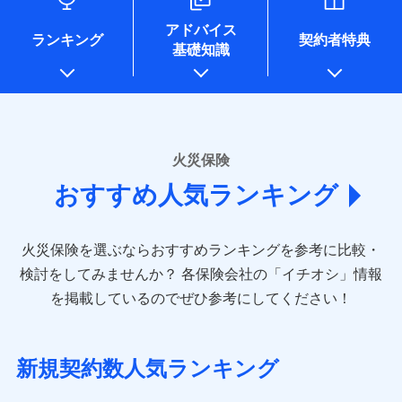
口座振替
各種セミナーの開催のため
銀行振込
コンビニ払い
※8
ドコモスマート保険ナビサービス利用規約
募集文書番号
払込方法
※4地震火災費用の取扱いはなし
地震の被害にも最大100％で備えられます。
当社による個人情報の取扱いについて（プライバシー
コンサルティングサービスの実施のため
銀行振込
口座振替
アドバイス
※5火災・風災等の事故により建物に
当社による個人情報の取扱いについて（プライバシー
アンケートやキャンペーン等の実施のため
ポリシー）
ランキング
契約者特典
一括払
銀行振込
損害が生じたとき、日新火災がご案内
基礎知識
ポリシー）
上記に係る案内・手続き・管理等付帯業務を行うため
一括払
支払方法
年払い
する修理業者（指定工務店）が建物の
* 当社が委託を受けている保険会社の情報は、保険会社
修理を行います。
支払方法
年払い
月払い
一括払
のホームページに掲載しておりますので、ご確認くださ
月払い
補償内容
支払方法
年払い
い。
ソニー損害保険株式会社で
募集文書番号
ネット申込
月払い
ドコモスマート保険ナビ編集部の評価
お見積もり
ネット申込
申込方法
郵送
■損害保険
火災保険
免責金額（自己負
申込方法
郵送
対面
ネット申込
あいおいニッセイ同和損害保険株式会社
免責金額なし
担額）
補償を自由に選べて、もしものときは「新価（再調達
対面
おすすめ人気ランキング
申込方法
見積もりや保険会社とのご契約に先立ち、当社が提供する
(https://www.aioinissaydowa.co.jp/)
郵送
価額）」でお支払いします。
始期日
2024/10/01
ドコモスマート保険ナビの利用規約と個人情報の取扱いに
アクサ損害保険株式会社 (https://www.axa-
対面
臨時費用
万一ご自宅が被害にあわれた場合は、修繕業者のご紹
始期日
2026/01/01
同意いただく必要があります。詳細について、以下をご確
direct.co.jp/)
損害防止費用
ドコモスマート保険ナビ編集部の評価
介などをご利用いただけます。
認ください。
※1水災料率は最低リスク区分を適用
火災保険を選ぶならおすすめランキングを参考に比較・
アニコム損害保険株式会社 (https://www.anicom-
始期日
2026/08/01
残存物取片づけ費用
※2盗難および水ぬれについては対象
付帯される費用保
※1損害割合が30%未満の場合は定率
コンビニ払いの払込票をスマートフォンアプリでお支
sompo.co.jp/)
ドコモスマート保険ナビサービス利用規約
検討をしてみませんか？
各保険会社の「イチオシ」情報
です。
険金
払、水災料率は最も水災リスクが低い
失火見舞費用
※2
東京海上ダイレクト損害保険株式会社
払いが可能です。
※1盗難、水濡れ、騒擾（じょう）、
ドコモの火災保険は、基本補償となる火災、破裂・爆
当社による個人情報の取扱いについて（プライバシー
を掲載しているのでぜひ参考にしてください！
※3水ぬれは自己負担額5万円
水災等地を適用
水道管修理費用
外部からの落下・飛来・衝突は自動付
※3
説明事項
(https://www.e-design.net/)
ポリシー）
※4事故時諸費用（火災・風水災等限
発に加え、風災、落雷や盗難・水ぬれなど住まいを取
※2水道管修理費用の取扱いはなし
帯です。
地震火災費用
AIG損害保険株式会社
※4
説明事項
定）特約セットありも選択可能
※3一括払・年払のみ、コンビニ・ペ
り巻く多様なリスクに対応。3つの基本プランから選択
※2水まわりトラブル、カギ開け対
(https://www.aig.co.jp/sonpo)
※5修理費として保険金をお支払いし
イジー（番号通知方式）
でき、さらに補償内容を自由にカスタマイズ可能なた
応、ガラス破損の場合に60分までの
新規契約数人気ランキング
ます。
その他付帯される
ＳＢＩ損害保険株式会社
修理付帯費用
簡易作業無料でご提供いたします。弊
め、住居形態やライフスタイルに合わせて無駄のない
※6セットありも選択可能
費用の補償
(https://www.sbisonpo.co.jp/)
ＳＯＭＰＯダイレクト損害保険株式会社で
募集文書番号
社提携業者にて24時間365日受付。受
※7保険金額×5％、300万円限度
説明事項