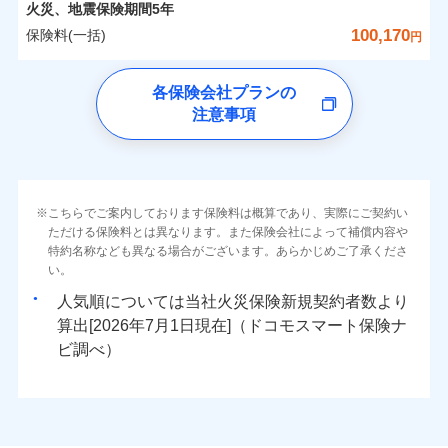
詳細を見る
カギあけサービス（24時間サポー
備考
火災
風災・雹（ひょ
火災、地震保険期間
5年
※1雑危険（盗難を除く）および破汚
月払い
済した時点で保険のお申し込みと完了
付帯サービス
す。
水濡れ
※
説明事項
家族Eye（親族連絡先制度）
がご利用できます。
落雷
ト）
月払い
う）災、雪災
0
20,050
4,950
損において、自己負担額5万円
建物
円
円
円
騒擾（じょう）
当社火災保険新規契約者数より算出[
となります。
年
月]（ドコモスマート保険
100,170
保険料(一括)
破裂・爆発
円
ネットに加え、お電話でもお申込み可能です！
イチオシ
※「ご契約者（保険にご加入されたお客さま）」が、その保険
02
キャッシュレス・リペアサービス
POINT
外部からの落下・
破損・汚損
ナビ調べ）
ネット申込
見積もりや保険会社とのご契約に先立ち、当社が提供する
契約に関する緊急連絡先としてご親族を登録する制度。
飛来・衝突
ネット申込
気象災害アラート
ドコモの火災保険
募集文書番号
チューリッヒ保険会社で
クレジットカード
ドコモスマート保険ナビの利用規約と個人情報の取扱いに
※3
申込方法
水災
郵送
盗難
※4
0
6,150
1,650
すまいのリスクを6つに整理し、補償内容をシンプルに
申込方法
家財
郵送
円
円
円
各保険会社プランの
お見積もり
水濡れ
同意いただく必要があります。詳細について、以下をご確
コンビニ払い
対面
補償の範囲
※1
？
03
払込方法
POINT
騒擾（じょう）
わかりやすくしています！
※保険料は下の場合の築年月で計算し
対面
注意事項
※
ドコモの火災保険
のおすすめポイント
認ください。
口座振替
外部からの落下・
破損・汚損
ています。
すまいやライフスタイルに応じた契約プランをご用意
チューリッヒ保険会社の
飛来・衝突
始期日
2024/10/01
銀行振込
ドコモスマート保険ナビサービス利用規約
新築：2026年1月
保険料（一括）内訳
始期日
2026/04/01
01
備考
POINT
詳細を見る
しています。
築5年：2021年1月
三井住友海上火災保険株式会社で
当社による個人情報の取扱いについて（プライバシー
火災
風災・雹（ひょ
ランキングをもっと見る
お客さまのニーズに合わせてオプションの特約のご選
築10年：2016年1月
※1破損・汚損の取扱いはなし
一括払
お見積もり
ポリシー）
落雷
う）災、雪災
※1損害割合が30%未満の場合は定率
築15年：2011年1月
択が可能です。
ドコモスマート保険ナビ編集部の評価
火災 1年
※2水道管修理費用の取扱いはなし
地震 1年
破裂・爆発
こちらでご案内しております保険料は概算であり、実際にご契約い
補償内容
支払方法
年払い
見積もりや保険会社とのご契約に先立ち、当社が提供する
払、水災料率は最低リスク区分を適用
イチオシ
02
POINT
説明事項
※3コンビニ払の払込票をスマートフ
建物が全焼・全壊時（延床面積に対する損害の割合が
ただける保険料とは異なります。また保険会社によって補償内容や
三井住友海上火災保険株式会社の
ドコモスマート保険ナビの利用規約と個人情報の取扱いに
※2破損・汚損、水ぬれは自己負担額
月払い
ォンアプリで支払うことができます。
特約名称なども異なる場合がございます。あらかじめご了承くださ
クレジットカード
水災
盗難
80％以上）には、建物保険金額を全額お支払いいたし
5万円
詳細を見る
0
同意いただく必要があります。詳細について、以下をご確
10,190
4,950
建物
ソニー損保の新ネット火災保険は、補償の組合せが
円
円
円
※4一部契約のみ
火災、自然災害、盗難などトータルでカバーし、大
い。
水濡れ
コンビニ払い
※3失火見舞費用の取扱いはなし
免責金額（自己負
※3
ます！
認ください。
※1
ネット申込
自由だから、必要な補償に絞って選べます。
免責金額なし
騒擾（じょう）
払込方法
※1
切な住まいをお守りします！
上半期
新規契約数ランキング
※4水道管修理費用の取扱いはなし
担額）
口座振替
人気順については当社
新規契約者数より
外部からの落下・
破損・汚損
「フルサポートプラン」、「セレクト（水災なし）プ
申込方法
郵送
ドコモスマート保険ナビサービス利用規約
募集文書番号
しかも、「地震上乗せ特約（全半損時のみ）」で、
説明事項
（破損・汚損等危険補償特約で補償対
見積もりや保険会社とのご契約に先立ち、当社が提供する
飛来・衝突
0
5,450
1,650
水まわりトラブル、カギ開け対応など「住まいのア
家財
円
円
円
銀行振込
算出[
年
月
日現在]（ドコモスマート保険ナ
※
ラン
」の場合は、暮らしのQQ隊サービスがご利用い
補償内容
対面
象となる場合があります）
当社による個人情報の取扱いについて（プライバシー
ドコモスマート保険ナビの利用規約と個人情報の取扱いに
地震の被害にも最大100％で備えられます。
臨時費用
シスタンスサービス」が無料付帯
当社火災保険新規契約者数より算出[
年
月]（ドコモスマート保険
ビ調べ）
ただけます。
※5地震火災費用の取扱いはなし
ポリシー）
同意いただく必要があります。詳細について、以下をご確
損害防止費用
ナビ調べ）
一括払
※6火災・風災等の事故により建物に
補償の対象やお客さまの状況に応じたさまざまな割
始期日
2026/08/01
認ください。
マンション等の共同住宅専用
残存物取片づけ費用
付帯される費用保
損害が生じたとき、日新火災がご案内
支払方法
年払い
免責金額（自己負
引をご用意！
免責金額なし
ドコモスマート保険ナビサービス利用規約
険金
する修理業者（指定工務店）が建物の
失火見舞費用
担額）
※2
月払い
※1破損・汚損の免責額5万円
修理を行います。
当社による個人情報の取扱いについて（プライバシー
水道管修理費用
※2水まわりトラブル、カギ開け対
※3
補償の範囲
？
03
POINT