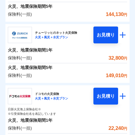
臨時費用
えられます（一部損は対象外）。
※7一括払、長期一括払のみ
募集文書番号
クレジットカード会社にご確認くださ
建築年割引（地震保険）
火災、地震保険期間
5年
単位での補償設計のため、どの補償が必要か不安な
損害防止費用
適用される割引
建築年割引
補償内容
い。
見積もりや保険会社とのご契約に先立ち、当社が提供する
火災 1年
地震 1年
人にも補償項目が選びやすいです。
144,130
保険料(一括)
補償内容
残存物取片づけ費用
付帯される費用保
円
ドコモスマート保険ナビの利用規約と個人情報の取扱いに
その他条件
指定工務店特約
※6
補償の範囲
？
付帯サービス
険金
03
住まいの緊急かけつけサービス
POINT
失火見舞費用
日新火災が提供する安心と信頼の事故対応で、万が
募集文書番号
同意いただく必要があります。詳細について、以下をご確
募集文書番号
三井住友海上火災保険株式会社
イチオシ
02
免責金額（自己負
POINT
0
14,100
4,950
建物
円
円
円
認ください。
水道管修理費用
一の場合も迅速に対応します。お客さまからの事故
免責金額なし
※2
※1
すまいのサポート24
担額）
チューリッヒのネット火災保険
免責金額（自己負
クレジットカード
お見積り
地震火災費用
免責金額なし
のご連絡の受付や事故相談などを、夜間・休日を問
※1
ドコモスマート保険ナビサービス利用規約
火災＋風災＋水災プラン
三井住友海上火災保険株式会社のおすすめポイン
担額）
お客様ご自身により、ウェブサイトでお手続きを完
リフォーム相談サービス
コンビニ払い
火災
風災・雹（ひょ
付帯サービス
わず、24時間・365日対応しています。
ドコモスマート保険ナビ編集部の評価
払込方法
当社による個人情報の取扱いについて（プライバシー
0
4,400
臨時費用
1,650
ト
家財
円
了された場合、10％のインターネット割引が適用！
落雷
長期優良住宅の維持保全サポートサー
円
う）災、雪災
円
口座振替
適用される割引
建築年割引
火災、地震保険期間
1年
ポリシー）
破裂・爆発
ビス
臨時費用
損害防止費用
（地震保険を除きます。）
正式名称は、すまいの保険です。本保険は、日新火災を引受保険会社
銀行振込
保険料（一括）内訳
32,800
保険料(一括)
01
POINT
円
損害防止費用
とし、取扱代理店であるドコモと共同募集代理店である株式会社ドコ
残存物取片づけ費用
登記物件の火災保険をお申込みの方におすすめ！登記
付帯される費用保
減らしたコストをお客さまに還元
付帯サービス
水まわり・カギのトラブルサポート
ドコモスマート保険ナビ編集部の評価
水災
盗難
ベーシックプラン(水災あり)に該当す
モ・インシュアランス（以下、ドコモ・インシュアランス）が提供す
険金
残存物取片づけ費用
火災、地震保険期間
5年
失火見舞費用
情報の自動照合によるリアルタイム契約を実現！書類
付帯される費用保
備考
一括払
水濡れ
ドコモスマート保険ナビ編集部の評価
自分に必要な補償を選べる、だから保険料にムダが
る補償内容です
るものです。
※1
険金
火災 1年
騒擾（じょう）
地震 1年
失火見舞費用
水道管修理費用
の提出と保険会社審査にお時間をいただきません！
149,010
保険料(一括)
備考
諸費用特約セットなし
支払方法
年払い
円
ない！
外部からの落下・
破損・汚損
チューリッヒのネット火災保険は
ダイレクト型でネッ
水道管修理費用
地震火災費用
※2
月払い
飛来・衝突
クレジットカード
チューリッヒ保険会社
すまいのリスクを６つに整理し、補償内容をシンプ
地震保険もセットOK！
イチオシ
ト完結のお手続き・リーズナブルな保険料
02
に加え、
火
POINT
0
19,030
地震火災費用
4,950
クレジットカード
建物
円
円
円
補償の範囲
？
03
POINT
コンビニ払い
ルにして、わかりやすいのが特徴です。
災に対する補償に加え、すべてのプランに盗難等がつ
ドコモの火災保険
「iehoいえほ」（補償選択型住宅用火災保険）
保険証券の不発行に関する特約（500
お見積り
コンビニ払い
ネット申込
※3
適用される割引
払込方法
火災＋風災＋水災プラン
口座振替
払込方法
チューリッヒ保険会社のおすすめポイント
お客さまのニーズ・ご予算に合わせて補償を自由に
円）
いており、
すまいやライフスタイルに応じた契約プランを選べ
社会問題などを考慮された幅広い補償が特
建築年割引
口座振替
申込方法
郵送
適用される割引
銀行振込
0
4,030
1,650
家財
円
お選びいただけます。
円
円
長です。
ます。
ジェイアイ傷害火災保険株式会社で
失火見舞金など付帯される費用保険金も多
インターネット割引
日新火災海上保険会社※
銀行振込
対面
保険料（一括）内訳
火災
風災・雹（ひょ
01
POINT
d払い
その他条件
住まいのアシスタンスサービス
※引受保険会社名を表記しています
補償の範囲
※2
？
03
お見積もり
POINT
く、ダイレクトでありながら充実した補償が魅力で
もしものとき、“時価”ではなく“新価”で保険金をお
落雷
う）災、雪災
建物が全焼・全壊時（延床面積に対する損害の割合
火災、地震保険期間
1年
破裂・爆発
水まわりサービス（24時間サポー
す。
支払いします。
一括払
始期日
2025/10/01
が80％以上）には、建物保険金額を全額お支払いし
一括払
WEB見積もり+メールアドレス登録後
22,240
保険料(一括)
ジェイアイ傷害火災保険株式会社の
火災 1年
ト）
地震 1年
上半期
新規契約数ランキング
円
支払方法
年払い
てくれます。
家具や電化製品等の家財の保険金額も自由に選べま
から4営業日+1日以降、お客さまが決
支払方法
年払い
水災
盗難