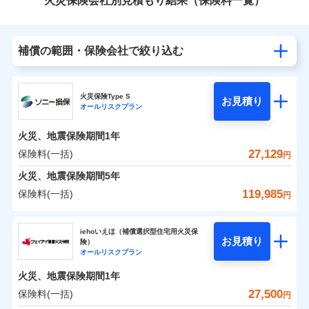
火災保険会社別見積もり結果（保険料一覧）
補償の範囲・保険会社で絞り込む
火災保険Type S
お見積り
オールリスクプラン
火災、地震保険期間
1年
27,129
保険料(一括)
円
火災、地震保険期間
5年
119,985
保険料(一括)
円
ソニー損害保険株式会社
iehoいえほ（補償選択型住宅用火災保
お見積り
険）
ソニー損害保険株式会社のおすすめポイント
オールリスクプラン
火災、地震保険期間
1年
保険料（一括）内訳
01
POINT
27,500
保険料(一括)
円