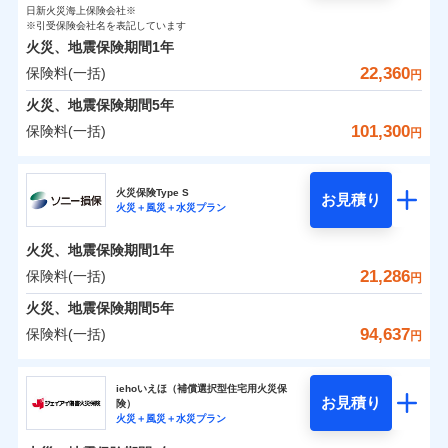
0
2,100
臨時費用
1,650
家財
円
了された場合、10％のインターネット割引が適用！
落雷
損害防止費用
円
う）災、雪災
円
インターネット割引
日新火災海上保険会社※
銀行振込
対面
保険料（一括）内訳
01
破裂・爆発
POINT
損害防止費用
※引受保険会社名を表記しています
（地震保険を除きます。）
残存物取片づけ費用
付帯される費用保
正式名称は、すまいの保険です。本保険は、日新火災を引受保険会社
※4
火災、地震保険期間
1年
険金
とし、取扱代理店であるドコモと共同募集代理店である株式会社ドコ
残存物取片づけ費用
付帯される費用保
失火見舞費用
水まわりサービス（24時間サポー
※5
減らしたコストをお客さまに還元
一括払
始期日
2025/10/01
水災
盗難
モ・インシュアランス（以下、ドコモ・インシュアランス）が提供す
険金
22,360
保険料(一括)
火災 1年
ト）
地震 1年
失火見舞費用
円
水道管修理費用
水濡れ
支払方法
年払い
自分に必要な補償を選べる、だから保険料にムダが
るものです。
騒擾（じょう）
カギあけサービス（24時間サポー
水道管修理費用
地震火災費用
火災、地震保険期間
5年
※1水災料率は最低リスク区分を適用
月払い
付帯サービス
ない！
外部からの落下・
破損・汚損
ト）
0
17,650
地震火災費用
4,950
説明事項
※2雑危険（盗難を除く）および破汚
建物
円
円
円
飛来・衝突
101,300
保険料(一括)
円
地震保険もセットOK！
イチオシ
02
キャッシュレス・リペアサービス
POINT
損において、自己負担額5万円
防犯対策費用特約
その他付帯される
補償の範囲
ネット申込
？
03
POINT
気象災害アラート
「iehoいえほ」（補償選択型住宅用火災保険）
ドコモの火災保険
費用の補償
保険証券の不発行に関する特約（500
特別費用保険金特約
申込方法
適用される割引
郵送
※5
0
5,350
1,650
家財
お客さまのニーズ・ご予算に合わせて補償を自由に
円
円）
円
円
募集文書番号
火災保険Type S
お見積り
対面
お選びいただけます。
※保険料は下の場合の築年月で計算し
火災＋風災＋水災プラン
※
ドコモの火災保険
地震保険建築年割引
のおすすめポイント
火災
風災・雹（ひょ
適用される割引
ています。
その他条件
住まいのアシスタンスサービス
補償の範囲
※2
？
03
POINT
もしものとき、“時価”ではなく“新価”で保険金をお
家財セット割引
落雷
う）災、雪災
始期日
2024/10/01
新築：2026年1月
火災、地震保険期間
1年
保険料（一括）内訳
01
破裂・爆発
備考
POINT
支払いします。
築5年：2021年1月
WEB見積もり+メールアドレス登録後
21,286
保険料(一括)
上半期
新規契約数ランキング
円
その他条件
地震火災費用特約
※6
築10年：2016年1月
※1水災料率は最低リスク区分を適用
家具や電化製品等の家財の保険金額も自由に選べま
から4営業日+1日以降、お客さまが決
水災
盗難
備考
火災
築15年：2011年1月
風災・雹（ひょ
火災 1年
※2破損・汚損の取扱いはなし
地震 1年
火災、地震保険期間
5年
済した時点で保険のお申し込みと完了
す。
水濡れ
イチオシ
落雷
う）災、雪災
02
POINT
ドコモスマート保険ナビ編集部の評価
※1
※3水道管修理費用の取扱いはなし
暮らしのQQ隊（カギあけQQサービ
騒擾（じょう）
当社火災保険新規契約者数より算出[
となります。
年
月]（ドコモスマート保険
94,637
保険料(一括)
説明事項
付帯サービス
破裂・爆発
円
ネットに加え、お電話でもお申込み可能です！
※4コンビニ払の払込票をスマートフ
ス、水まわりQQサービス）
外部からの落下・
破損・汚損
クレジットカード
ナビ調べ）
0
10,910
4,950
建物
円
円
円
飛来・衝突
ォンアプリで支払うことができます。
火災、自然災害、盗難などトータルでカバーし、大
ソニー損害保険株式会社
コンビニ払い
※4
クレジットカード
ソニー損保の新ネット火災保険は、補償の組合せが
※3
水災
盗難
※5一部契約のみ
払込方法
切な住まいをお守りします！
クレジットカード
iehoいえほ（補償選択型住宅用火災保
※7
水濡れ
口座振替
コンビニ払い
自由だから、必要な補償に絞って選べます。
お見積り
険）
補償の範囲
？
03
払込方法
POINT
騒擾（じょう）
コンビニ払い
※7
0
4,850
1,650
ソニー損害保険株式会社のおすすめポイント
水まわりトラブル、カギ開け対応など「住まいのア
家財
円
円
円
銀行振込
火災＋風災＋水災プラン
口座振替
払込方法
外部からの落下・
募集文書番号
破損・汚損
しかも、「地震上乗せ特約（全半損時のみ）」で、
口座振替
シスタンスサービス」が無料付帯
飛来・衝突
銀行振込