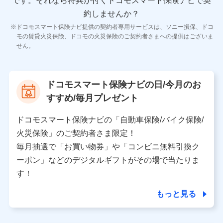
です。
それなら特典が付くドコモスマート保険ナビで契
11.マイカー通勤管理クラウド並びに法人向けASPサー
ビスに関してのお問い合わせ情報
約しませんか？
各種お問い合わせに対応するため
ドコモスマート保険ナビ提供の契約者専用サービスは、ソニー損保、ドコ
当社のサービスに関する情報提供や、皆様に有用なお知らせ
モの賃貸火災保険、ドコモの火災保険のご契約者さまへの提供はございま
をお送りするため
せん。
アンケートの送付のため
当社のサービスや媒体の運営改善に必要なデータを解析し、
分析するため
当社の対応品質向上やお問い合わせ内容の正確な把握のため
ドコモスマート保険ナビの日/今月のお
個人情報保護管理者の職名、連絡先
すすめ/毎月プレゼント
株式会社ドコモ・インシュアランス 営業部長
〒103-0013 東京都中央区日本橋人形町2-14-10 アー
ドコモスマート保険ナビの「自動車保険/バイク保険/
バンネット日本橋ビル 3F
火災保険」のご契約者さま限定！
株式会社ドコモ・インシュアランス
毎月抽選で「お買い物券」や「コンビニ無料引換ク
ーポン」などのデジタルギフトがその場で当たりま
個人情報の第三者提供について
す！
当社ではご本人の同意がある場合または法令に基づく場
合を除き、第三者に提供いたしません。
もっと見る
業務の委託