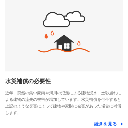
(https://www.sbipet-ssi.co.jp/)
SBIリスタ少額短期保険会社
ドコモの火災保険で
(https://www.jishin.co.jp/)
お見積もり
スマートプラス少額短期保険株式会社
（https://www.smartplus-insurance.com/）
見積もりや保険会社とのご契約に先立ち、当社が提供する
チューリッヒ少額短期保険株式会社
ドコモスマート保険ナビの利用規約と個人情報の取扱いに
(https://www.zurichssi.co.jp/)
同意いただく必要があります。詳細について、以下をご確
Tokio Marine X少額短期保険株式会社
認ください。
(https://www.tokiomarine-x.co.jp/)
ペットメディカルサポート株式会社
ドコモスマート保険ナビサービス利用規約
(https://pshoken.co.jp/)
当社による個人情報の取扱いについて（プライバシー
リトルファミリー少額短期保険株式会社
ポリシー）
(https://www.littlefamily-ssi.com/)
水災補償の必要性
2.共同募集を行う代理店から受領する個人情報
近年、突然の集中豪雨や河川の氾濫による建物浸水、土砂崩れに
よる建物の流失の被害が増加しています。水災補償を付帯すると
郵便、電話、およびＥメール等により、当社と取引のあるも
しくは委託を受けている保険会社・提携会社の保険その他に
上記のような災害によって建物や家財に被害があった場合に補償
関する情報を提供し、金融商品等の契約を勧奨するため、ま
します。
た維持管理等の委託業務遂行のため、またそれらに付帯、関
連する当社および提携会社のサービスを案内、提供するため
続きを見る
（なお、当社は複数の保険会社と取引があり、取得した個人