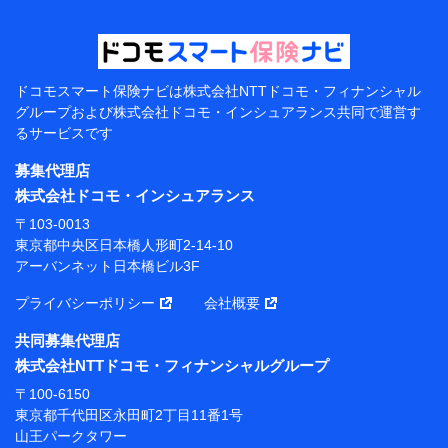
【当該個人データの管理について責任を有する者の名
称・住所・代表者名】
当該個人データを取り扱う各共同利用者（詳細は次のと
おり）
ドコモスマート保険ナビは
株式会社NTTドコモ・フィナンシャル
東京都千代田区永田町2丁目11番1号 山王パークタワー
グループおよび
株式会社ドコモ・インシュアランス共同で
運営す
株式会社NTTドコモ 代表取締役社長 前田 義晃
るサービスです
東京都中央区日本橋人形町2-14-10 アーバンネット日
募集代理店
本橋ビル 3F
株式会社ドコモ・インシュアランス
株式会社ドコモ・インシュアランス 代表取締役社
〒103-0013
長 吉村 忠義
東京都中央区日本橋人形町2-14-10
アーバンネット日本橋ビル3F
※ 当社および株式会社NTTドコモは、お客さまの情報
を利用させていただくにあたっては、「NTTドコモ パー
プライバシーポリシー
会社概要
ソナルデータ憲章」に定める行動原則を順守します 。
※ パーソナルデータダッシュボードの「第三者提供の
共同募集代理店
管理」の設定状態にかかわらず、共同利用する場合があ
株式会社NTTドコモ・フィナンシャルグループ
ります。
〒100-6150
※ dポイントクラブ会員ではないお客さま（2019年12
東京都千代田区永田町2丁目11番1号
月11日以降、一度もdポイントクラブ会員であったこと
山王パークタワー
がないお客さまに限る）に関する、2019年12月10日以