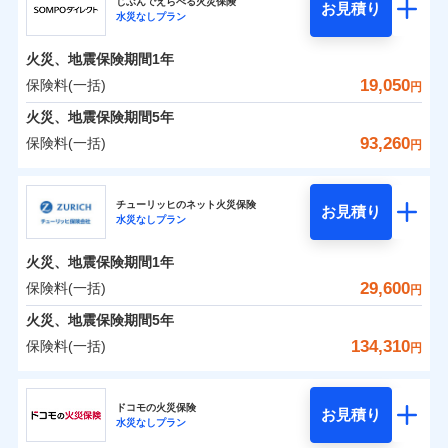
ドコモの火災保険はインターネット完結型の保険の
じぶんでえらべる火災保険
残存物取片づけ費用
付帯される費用の
お見積り
火災
風災・雹（ひょ
水災なしプラン
0
5,570
1,650
ジェイアイ傷害火災保険株式会社のおすすめポイ
家財
円
ため、保険料がリーズナブルで、各種割引も充実し
円
円
補償
落雷
失火見舞費用
う）災、雪災
免責金額（自己負
火災
風災・雹（ひょ
免責金額なし
破裂・爆発
ント
ています。
落雷
う）災、雪災
担額）
水道管修理費用
火災、地震保険期間
1年
破裂・爆発
保険料のお支払いでdポイントがたまります！保険
地震火災費用
保険料（一括）内訳
19,050
保険料(一括)
01
POINT
水災
盗難
円
臨時費用
料に対して、通常のdポイントとは別に1%相当のd
水濡れ
水災
盗難
※1
火災、地震保険期間
5年
損害防止費用
騒擾（じょう）
適用される割引
建築年割引
ポイントが上乗せして進呈されるため、「d払い」
水濡れ
外部からの落下・
破損・汚損
火災 1年
地震 1年
騒擾（じょう）
93,260
保険料(一括)
補償内容
残存物取片づけ費用
付帯される費用保
円
や「dカード」でお支払いの場合は最大2%のdポイ
飛来・衝突
外部からの落下・
イチオシ
破損・汚損
02
POINT
付帯サービス
険金
住まいの緊急かけつけサービス
失火見舞費用
ントがたまります。また「d払い」であれば、ポイ
飛来・衝突
ＳＯＭＰＯダイレクト損害保険株式会社
0
11,290
4,950
建物
円
円
円
水道管修理費用
※3
ントで保険料を支払うこともできます。
ソニー損保の新ネット火災保険は、補償の組合せが自
チューリッヒのネット火災保険
免責金額（自己負
クレジットカード
お見積り
地震火災費用
免責金額なし
※2
水災なしプラン
3つの基本プランからご自身にぴったりの補償をお
ＳＯＭＰＯダイレクト損害保険株式会社のおすす
担額）
由だから、必要な補償に絞って選べます。
コンビニ払い
払込方法
0
3,910
1,650
めポイント
選びいただけます。さらに、自分好みにオプション
家財
円
円
円
しかも「地震上乗せ特約（全半損時のみ）」で、地震
口座振替
適用される割引
建築年割引
火災、地震保険期間
1年
臨時費用
を追加・削除することで、補償内容を自由にカスタ
の被害にも火災保険の保険金額に対して最大100％で備
銀行振込
保険料（一括）内訳
29,600
保険料(一括)
01
POINT
円
損害防止費用
マイズしていただけます。ニーズに合わせたパック
えられます（一部損は対象外）。
補償内容
付帯サービス
水まわり・カギのトラブルサポート
残存物取片づけ費用
火災、地震保険期間
5年
付帯される費用保
単位での補償設計のため、どの補償が必要か不安な
補償内容
一括払
険金
火災 1年
地震 1年
失火見舞費用
人にも補償項目が選びやすいです。
134,310
保険料(一括)
備考
諸費用特約セットなし
支払方法
年払い
円
補償の範囲
免責金額（自己負
水道管修理費用
？
03
※3
POINT
日新火災が提供する安心と信頼の事故対応で、万が
月払い
免責金額なし
※2
チューリッヒ保険会社
イチオシ
担額）
02
免責金額（自己負
POINT
0
10,350
地震火災費用
4,950
クレジットカード
建物
円
円
円
一の場合も迅速に対応します。お客さまからの事故
免責金額なし
※1
担額）
ドコモの火災保険
お見積り
コンビニ払い
ネット申込
※4
のご連絡の受付や事故相談などを、夜間・休日を問
水災なしプラン
払込方法
チューリッヒ保険会社のおすすめポイント
お客様ご自身により、ウェブサイトでお手続きを完
臨時費用
※3
建築年割引
火災
風災・雹（ひょ
口座振替
申込方法
郵送
わず、24時間・365日対応しています。
適用される割引