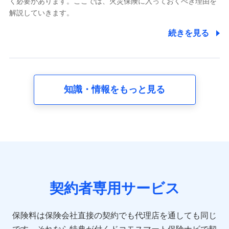
く必要があります。ここでは、火災保険に入っておくべき理由を
採用選考および入社手続を実施するため
解説していきます。
7.社員（従業者）の個人情報
続きを見る
人事･勤怠･健康・労務等の管理、給与支給、福利厚生・採用
退職関連処理等の各種手続きのため、当社と従業員または従
業員同士の連絡のため
知識・情報をもっと見る
8.取引先個人情報
取引先としての選定業務、営業情報の提供業務、契約締結手
続き業務、取引管理業務、およびこれらに準ずる業務の遂行
のため
9.お問い合わせ情報
各種お問い合わせに対応するため
契約者専用サービス
10.受託業務の 個人情報
受託業務の遂行およびこれらに準ずる業務の遂行のため
保険料は保険会社直接の契約でも代理店を通しても同じ