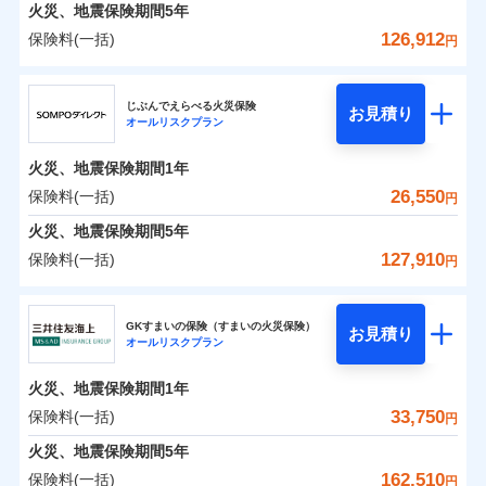
火災 1年
地震 1年
火災、地震保険期間
5年
126,912
保険料(一括)
円
0
13,050
4,950
建物
円
円
円
ジェイアイ傷害火災保険株式会社
じぶんでえらべる火災保険
お見積り
オールリスクプラン
0
7,479
1,650
ジェイアイ傷害火災保険株式会社のおすすめポイ
家財
円
円
円
ント
火災、地震保険期間
1年
保険料（一括）内訳
26,550
保険料(一括)
01
POINT
円
火災、地震保険期間
5年
火災 1年
地震 1年
127,910
保険料(一括)
円
イチオシ
02
POINT
ＳＯＭＰＯダイレクト損害保険株式会社
0
14,300
4,950
建物
円
円
円
ソニー損保の新ネット火災保険は、補償の組合せが自
GKすまいの保険（すまいの火災保険）
お見積り
オールリスクプラン
ＳＯＭＰＯダイレクト損害保険株式会社のおすす
由だから、必要な補償に絞って選べます。
0
6,600
1,650
めポイント
家財
円
円
円
しかも「地震上乗せ特約（全半損時のみ）」で、地震
火災、地震保険期間
1年
の被害にも火災保険の保険金額に対して最大100％で備
保険料（一括）内訳
33,750
保険料(一括)
01
POINT
円
えられます（一部損は対象外）。
火災、地震保険期間
5年
火災 1年
地震 1年
162,510
保険料(一括)
円