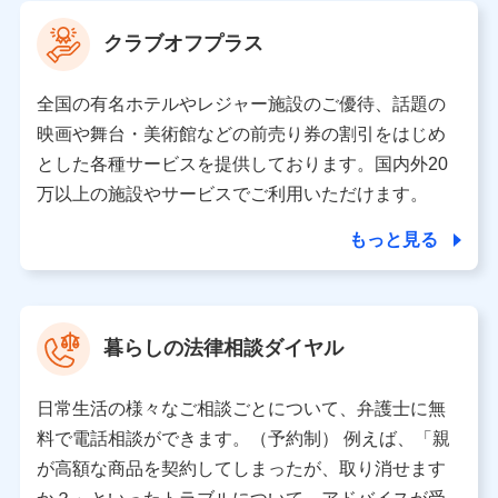
当社は利用目的の達成に必要な範囲内において個人情報
クラブオフプラス
の取り扱いの全部または一部を委託する場合がありま
す。
全国の有名ホテルやレジャー施設のご優待、話題の
個人データの共同利用
映画や舞台・美術館などの前売り券の割引をはじめ
とした各種サービスを提供しております。国内外20
当社は株式会社NTTドコモとの間で、以下のとおり個
人データを共同利用します。
万以上の施設やサービスでご利用いただけます。
【共同して利用される利用データの項目】
もっと見る
当社又は株式会社NTTドコモがサービス提供等を通じて
取得した、以下の情報などの個人データ
基本情報
氏名、電話番号、メールアドレス、お客さまの識別子、属
暮らしの法律相談ダイヤル
性、連絡先、dポイントサービスのご利用に関する情報。例
として、dポイントカード番号、性別、年齢、家族構成、住
所、dポイント残高、dポイント利用履歴などが含まれます。
日常生活の様々なご相談ごとについて、弁護士に無
利用情報
料で電話相談ができます。（予約制） 例えば、「親
当社又は株式会社NTTドコモが提供する各種サービスなどの
ご契約・ご利用などに関する情報。例として、当社又は株式
が高額な商品を契約してしまったが、取り消せます
会社NTTドコモが提供する各種サービスのご契約状態・ご利