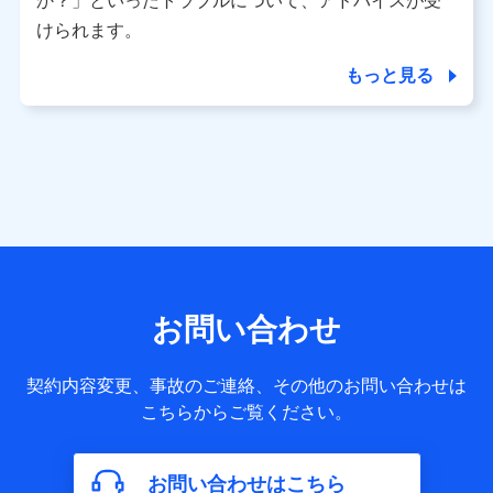
か？」といったトラブルについて、アドバイスが受
用履歴インターネット利用時の行動に関する情報、アプリケ
ーション利用時の行動に関する情報、購入されたサービスや
けられます。
商品の名称・購入場所・決済に関する情報、アンケートの回
答に関する情報などが含まれます。
もっと見る
保険関連サービス情報
当社又は株式会社NTTドコモが提供する保険関連サービスに
関して取得し、又は保有する情報。例として、見積請求受付
時、資料請求受付時又はユーザー登録受付時に提供いただい
た情報（氏名、住所、生年月日、性別、保険契約者と被保険
者の関係、保険加入の目的、保険商品の内容、保険料、保険
料のお支払方法、車のメーカーや走行距離などの情報、建物
の構造や築年数などの情報、ペットの種類や年齢など）及び
お客様との応対記録 （お客様に提示した比較見積の試算結
果情報、メールマガジンを提供した際のメール内容や送信履
歴の情報及び保険の更改案内等を提供した際のメール内容や
送信履歴などの情報）が含まれます。
お問い合わせ
保険契約情報
当社又は株式会社NTTドコモが取得し、又は保有する保険契
約に関する情報。例として、保険契約者及び被保険者の氏
契約内容変更、事故のご連絡、その他のお問い合わせは
名、住所、生年月日、性別、保険契約者と被保険者の関係、
こちらからご覧ください。
保険加入の目的、保険商品の内容、保険料、保険料のお支払
方法、車のメーカーや走行距離などの情報、建物の構造や築
年数などの情報、ペットの種類や年齢などの情報などが含ま
お問い合わせはこちら
れます。