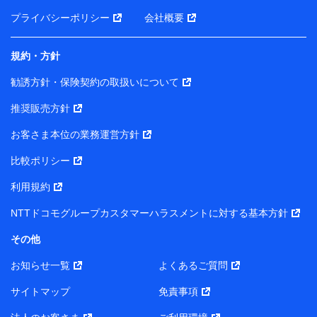
前に取得した個人データは、こちら の利用目的の範囲内
プライバシーポリシー
会社概要
に限って共同利用します。
規約・方針
当社は株式会社NTTドコモ・フィナンシャルグループ
との間で、以下のとおり個人データを共同利用しま
勧誘方針・保険契約の取扱いについて
す。
推奨販売方針
【共同して利用される利用データの項目】
当社または株式会社NTTドコモ・フィナンシャルグルー
お客さま本位の業務運営方針
プがサービス提供等を通じて取得した、以下の情報など
比較ポリシー
の個人データ
基本情報
利用規約
氏名、電話番号、メールアドレス、お客さまの識別子、属
NTTドコモグループカスタマーハラスメントに対する基本方針
性、連絡先、dポイントサービスのご利用に関する情報。例
として、dポイントカード番号、性別、年齢、家族構成、住
その他
所、dポイント残高、dポイント利用履歴などが含まれます。
利用情報
お知らせ一覧
よくあるご質問
当社または株式会社NTTドコモ・フィナンシャルグループが
提供する各種サービスなどのご契約・ご利用などに関する情
サイトマップ
免責事項
報。例として、当社または株式会社NTTドコモ・フィナンシ
ャルグループが提供する各種サービスのご契約状態・ご利用