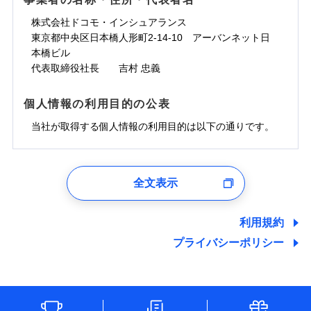
一の場合も迅速に対応します。お客さまからの事故
免責金額なし
コンビニ払い
ドコモスマート保険ナビサービス利用規約
担額）
災に対する補償に加え、すべてのプランに盗難等がつ
コンビニ払い
ネット申込
※3
のご連絡の受付や事故相談などを、夜間・休日を問
払込方法
口座振替
株式会社ドコモ・インシュアランス
払込方法
当社による個人情報の取扱いについて（プライバシー
臨時費用
※4
いており、
社会問題などを考慮された幅広い補償が特
建築年割引
口座振替
申込方法
郵送
登記物件の火災保険をお申込みの方におすすめ！登記
わず、24時間・365日対応しています。
適用される割引
東京都中央区日本橋人形町2-14-10 アーバンネット日
銀行振込
ポリシー）
臨時費用
損害防止費用
長です。
失火見舞金など付帯される費用保険金も多
インターネット割引
銀行振込
対面
情報の自動照合によるリアルタイム契約を実現！書類
ドコモの火災保険で
本橋ビル
d払い
損害防止費用
残存物取片づけ費用
付帯される費用保
正式名称は、すまいの保険です。本保険は、日新火災を引受保険会社
※5
く、ダイレクトでありながら充実した補償が魅力で
お見積もり
の提出と保険会社審査にお時間をいただきません！
代表取締役社長 吉村 忠義
険金
とし、取扱代理店であるドコモと共同募集代理店である株式会社ドコ
残存物取片づけ費用
付帯される費用保
失火見舞費用
水まわりサービス（24時間サポー
※6
す。
一括払
始期日
2025/10/01
一括払
モ・インシュアランス（以下、ドコモ・インシュアランス）が提供す
険金
ト）
失火見舞費用
水道管修理費用
支払方法
年払い
るものです。
支払方法
年払い
個人情報の利用目的の公表
カギあけサービス（24時間サポー
水道管修理費用
見積もりや保険会社とのご契約に先立ち、当社が提供する
地震火災費用
説明事項
※1水災料率は最低リスク区分を適用
月払い
付帯サービス
ト）
月払い
ドコモスマート保険ナビの利用規約と個人情報の取扱いに
地震火災費用
当社が取得する個人情報の利用目的は以下の通りです。
キャッシュレス・リペアサービス
同意いただく必要があります。詳細について、以下をご確
防犯対策費用特約
その他付帯される
募集文書番号
補償の範囲
ネット申込
？
03
POINT
ジェイアイ傷害火災保険株式会社で
ネット申込
認ください。
気象災害アラート
費用の補償
保険証券の不発行に関する特約（500
特別費用保険金特約
チューリッヒ保険会社で
申込方法
適用される割引
郵送
お見積もり
※4
1.見積請求受付時、資料請求受付時、ユーザー登録受
申込方法
郵送
円）
ドコモスマート保険ナビサービス利用規約
お見積もり
付時
対面
※保険料は下の場合の築年月で計算し
対面
全文表示
地震保険建築年割引
当社による個人情報の取扱いについて（プライバシー
ジェイアイ傷害火災保険株式会社の
火災
風災・雹（ひょ
適用される割引
ユーザー登録受付および、管理のため
ています。
その他条件
住まいのアシスタンスサービス
※2
チューリッヒ保険会社の
ポリシー）
家財セット割引
落雷
う）災、雪災
詳細を見る
始期日
2024/10/01
郵便、電話、およびＥメール等により、当社と取引のあるも
新築：2026年1月
始期日
2026/04/01
破裂・爆発
備考
詳細を見る
しくは委託を受けている保険会社・提携会社の保険その他に
築5年：2021年1月
利用規約
WEB見積もり+メールアドレス登録後
その他条件
地震火災費用特約
関する情報を提供し、金融商品等の契約を勧奨するため、ま
※7
築10年：2016年1月
ドコモスマート保険ナビ編集部の評価
※1水災料率は最低リスク区分を適用
から4営業日+1日以降、お客さまが決
プライバシーポリシー
※1破損・汚損、水ぬれは自己負担額
水災
盗難
見積もりや保険会社とのご契約に先立ち、当社が提供する
備考
た維持管理等の委託業務遂行のため、またそれらに付帯、関
築15年：2011年1月
※2水道管修理費用の取扱いはなし
済した時点で保険のお申し込みと完了
見積もりや保険会社とのご契約に先立ち、当社が提供する
水濡れ
5万円
ドコモスマート保険ナビの利用規約と個人情報の取扱いに
連する当社および提携会社のサービスを案内、提供するため
説明事項
※1
※3コンビニ払の払込票をスマートフ
クレジットカード
※8
騒擾（じょう）
となります。
ドコモスマート保険ナビの利用規約と個人情報の取扱いに
※2失火見舞費用の取扱いはなし
ソニー損保の新ネット火災保険は、補償の組合せが
（なお、当社は複数の保険会社と取引があり、取得した個人
同意いただく必要があります。詳細について、以下をご確
ォンアプリで支払うことができます。
外部からの落下・
破損・汚損
クレジットカード
コンビニ払い
※8
※3水道管修理費用の取扱いはなし
同意いただく必要があります。詳細について、以下をご確
情報を取引のある他の保険会社の商品・サービスをご提案す
払込方法
認ください。
飛来・衝突
自由だから、必要な補償に絞って選べます。
※4一部契約のみ
コンビニ払い
（破損・汚損等危険補償特約で補償対
口座振替
※3
クレジットカード
認ください。
※3
るために利用させていただくことがあります。）
払込方法
しかも、「地震上乗せ特約（全半損時のみ）」で、
ドコモスマート保険ナビサービス利用規約
説明事項
象となる場合があります）