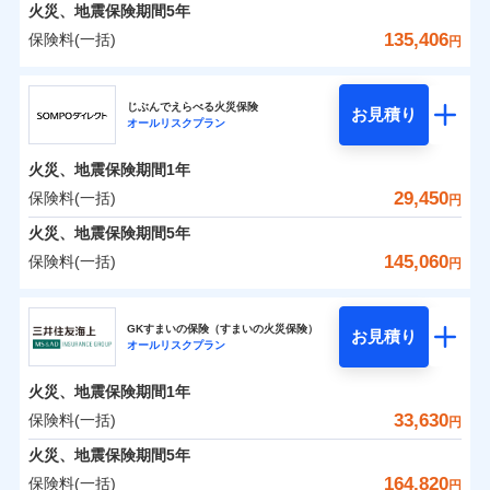
火災 1年
地震 1年
火災、地震保険期間
5年
135,406
保険料(一括)
円
0
13,188
7,800
建物
円
円
円
ジェイアイ傷害火災保険株式会社
じぶんでえらべる火災保険
お見積り
オールリスクプラン
0
8,496
2,600
ジェイアイ傷害火災保険株式会社のおすすめポイ
家財
円
円
円
ント
火災、地震保険期間
1年
保険料（一括）内訳
29,450
保険料(一括)
01
POINT
円
火災、地震保険期間
5年
火災 1年
地震 1年
145,060
保険料(一括)
円
イチオシ
02
POINT
ＳＯＭＰＯダイレクト損害保険株式会社
0
12,600
7,800
建物
円
円
円
ソニー損保の新ネット火災保険は、補償の組合せが自
GKすまいの保険（すまいの火災保険）
お見積り
オールリスクプラン
ＳＯＭＰＯダイレクト損害保険株式会社のおすす
由だから、必要な補償に絞って選べます。
0
6,180
2,600
めポイント
家財
円
円
円
しかも「地震上乗せ特約（全半損時のみ）」で、地震
火災、地震保険期間
1年
の被害にも火災保険の保険金額に対して最大100％で備
保険料（一括）内訳
33,630
保険料(一括)
01
POINT
円
えられます（一部損は対象外）。
火災、地震保険期間
5年
火災 1年
地震 1年
164,820
保険料(一括)
円