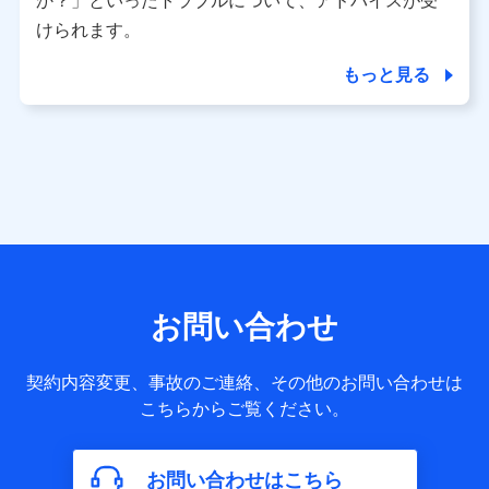
か？」といったトラブルについて、アドバイスが受
用履歴インターネット利用時の行動に関する情報、アプリケ
ーション利用時の行動に関する情報、購入されたサービスや
けられます。
商品の名称・購入場所・決済に関する情報、アンケートの回
答に関する情報などが含まれます。
もっと見る
保険関連サービス情報
当社又は株式会社NTTドコモが提供する保険関連サービスに
関して取得し、又は保有する情報。例として、見積請求受付
時、資料請求受付時又はユーザー登録受付時に提供いただい
た情報（氏名、住所、生年月日、性別、保険契約者と被保険
者の関係、保険加入の目的、保険商品の内容、保険料、保険
料のお支払方法、車のメーカーや走行距離などの情報、建物
の構造や築年数などの情報、ペットの種類や年齢など）及び
お客様との応対記録 （お客様に提示した比較見積の試算結
果情報、メールマガジンを提供した際のメール内容や送信履
歴の情報及び保険の更改案内等を提供した際のメール内容や
送信履歴などの情報）が含まれます。
お問い合わせ
保険契約情報
当社又は株式会社NTTドコモが取得し、又は保有する保険契
約に関する情報。例として、保険契約者及び被保険者の氏
契約内容変更、事故のご連絡、その他のお問い合わせは
名、住所、生年月日、性別、保険契約者と被保険者の関係、
こちらからご覧ください。
保険加入の目的、保険商品の内容、保険料、保険料のお支払
方法、車のメーカーや走行距離などの情報、建物の構造や築
年数などの情報、ペットの種類や年齢などの情報などが含ま
お問い合わせはこちら
れます。