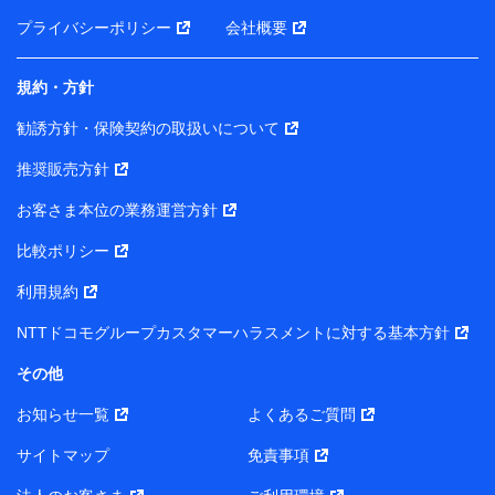
前に取得した個人データは、こちら の利用目的の範囲内
プライバシーポリシー
会社概要
に限って共同利用します。
規約・方針
当社は株式会社NTTドコモ・フィナンシャルグループ
との間で、以下のとおり個人データを共同利用しま
勧誘方針・保険契約の取扱いについて
す。
推奨販売方針
【共同して利用される利用データの項目】
当社または株式会社NTTドコモ・フィナンシャルグルー
お客さま本位の業務運営方針
プがサービス提供等を通じて取得した、以下の情報など
比較ポリシー
の個人データ
基本情報
利用規約
氏名、電話番号、メールアドレス、お客さまの識別子、属
NTTドコモグループカスタマーハラスメントに対する基本方針
性、連絡先、dポイントサービスのご利用に関する情報。例
として、dポイントカード番号、性別、年齢、家族構成、住
その他
所、dポイント残高、dポイント利用履歴などが含まれます。
利用情報
お知らせ一覧
よくあるご質問
当社または株式会社NTTドコモ・フィナンシャルグループが
提供する各種サービスなどのご契約・ご利用などに関する情
サイトマップ
免責事項
報。例として、当社または株式会社NTTドコモ・フィナンシ
ャルグループが提供する各種サービスのご契約状態・ご利用