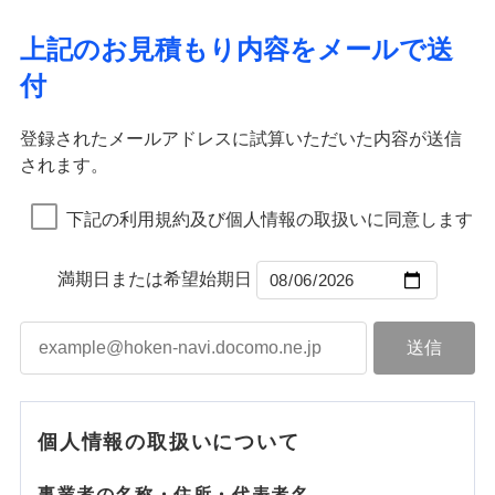
ドコモスマート保険ナビ編集部の評価
ソニー損害保険株式会社で
ポリシー）
イチオシ
02
応、ガラス破損の場合に60分までの
臨時費用
POINT
ネット申込
地震火災費用
補償の範囲
※4
？
03
POINT
補償内容
お見積もり
募集文書番号
簡易作業無料でご提供いたします。弊
損害防止費用
申込方法
郵送
上記のお見積もり内容をメールで送
社提携業者にて24時間365日受付。受
ランキングをもっと見る
補償を自由に選べて、もしものときは「新価（再調達
ドコモの火災保険はインターネット完結型の保険の
その他付帯される
残存物取片づけ費用
付帯される費用の
対面
火災
修理付帯費用
風災・雹（ひょ
付後、専門業者が対応に向かいます。
付
説明事項
費用の補償
価額）」でお支払いします。
ため、保険料がリーズナブルで、各種割引も充実し
補償
見積もりや保険会社とのご契約に先立ち、当社が提供する
落雷
失火見舞費用
う）災、雪災
免責金額（自己負
ガラス破損の対応時間は9時～20時と
火災
風災・雹（ひょ
免責金額なし
破裂・爆発
万一ご自宅が被害にあわれた場合は、修繕業者のご紹
ています。
ドコモスマート保険ナビの利用規約と個人情報の取扱いに
落雷
う）災、雪災
始期日
2026/01/01
担額）
なります。
水道管修理費用
破裂・爆発
インターネット割引
同意いただく必要があります。詳細について、以下をご確
※3クレジットカード会社の分割払い
登録されたメールアドレスに試算いただいた内容が送信
介などをご利用いただけます。
保険料のお支払いでdポイントがたまります！保険
地震火災費用
水災
盗難
が可能なことがあります。詳しくは各
適用される割引
指定工務店割引
認ください。
※1破損・汚損、物体の落下・飛来等/
されます。
臨時費用
コンビニ払いの払込票をスマートフォンアプリでお支
料に対して、通常のdポイントとは別に1%相当のd
水濡れ
水災
クレジットカード会社にご確認くださ
盗難
ドコモスマート保険ナビ編集部の評価
騒擾、水濡れのみ自己負担額5万円
建築年割引（地震保険）
※1
※2
損害防止費用
騒擾（じょう）
払いが可能です。
適用される割引
ドコモスマート保険ナビサービス利用規約
建築年割引
ポイントが上乗せして進呈されるため、「d払い」
水濡れ
い。
（物体の落下・飛来等/騒擾、水濡れ
外部からの落下・
破損・汚損
※1
騒擾（じょう）
補償内容
残存物取片づけ費用
下記の利用規約及び個人情報の取扱いに同意します
付帯される費用保
当社による個人情報の取扱いについて（プライバシー
や「dカード」でお支払いの場合は最大2%のdポイ
説明事項
は建物のみ自己負担あり）
飛来・衝突
外部からの落下・
破損・汚損
その他条件
指定工務店特約
※5
ドコモの火災保険は、基本補償となる火災、破裂・爆
付帯サービス
険金
住まいの緊急かけつけサービス
ポリシー）
失火見舞費用
※2水道管修理費用の取扱いはなし
募集文書番号
ントがたまります。また「d払い」であれば、ポイ
飛来・衝突
発に加え、風災、落雷や盗難・水ぬれなど住まいを取
※3一括払・年払のみ、コンビニ・ペ
水道管修理費用
※2
ントで保険料を支払うこともできます。
満期日または希望始期日
すまいのサポート24
免責金額（自己負
イジー（番号通知方式）
クレジットカード
り巻く多様なリスクに対応。3つの基本プランから選択
地震火災費用
免責金額なし
3つの基本プランからご自身にぴったりの補償をお
担額）
リフォーム相談サービス
コンビニ払い
ＳＯＭＰＯダイレクト損害保険株式会社で
でき、さらに補償内容を自由にカスタマイズ可能なた
付帯サービス
払込方法
選びいただけます。さらに、自分好みにオプション
長期優良住宅の維持保全サポートサー
募集文書番号
お見積もり
口座振替
め、住居形態やライフスタイルに合わせて無駄のない
適用される割引
建築年割引
ビス
臨時費用
を追加・削除することで、補償内容を自由にカスタ
銀行振込
最適設計が実現できます。スマホ・PCで手続きが完結
損害防止費用
マイズしていただけます。ニーズに合わせたパック
補償内容
付帯サービス
水まわり・カギのトラブルサポート
し、24時間365日の事故受付で万一の際も安心。保険
ドコモスマート保険ナビ編集部の評価
見積もりや保険会社とのご契約に先立ち、当社が提供する
ベーシックプラン(水災なし)に該当す
残存物取片づけ費用
付帯される費用保
単位での補償設計のため、どの補償が必要か不安な
備考
補償内容
一括払
料に応じてdポイントもたまる、利便性とおトクさを兼
る補償内容です
ドコモスマート保険ナビの利用規約と個人情報の取扱いに
険金
失火見舞費用
個人情報の取扱いについて
人にも補償項目が選びやすいです。
備考
諸費用特約セットなし
支払方法
年払い
同意いただく必要があります。詳細について、以下をご確
ね備えた火災保険です。
チューリッヒのネット火災保険は
ダイレクト型でネッ
免責金額（自己負
水道管修理費用
※2
日新火災が提供する安心と信頼の事故対応で、万が
月払い
認ください。
免責金額なし
クレジットカード
※3
ト完結のお手続き・リーズナブルな保険料
担額）
に加え、
火
免責金額（自己負
ドコモスマート保険ナビ編集部の評価
地震火災費用
クレジットカード
事業者の名称・住所・代表者名