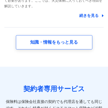
く必要があります。ここでは、火災保険に入っておくべき理由を
採用選考および入社手続を実施するため
解説していきます。
7.社員（従業者）の個人情報
続きを見る
人事･勤怠･健康・労務等の管理、給与支給、福利厚生・採用
退職関連処理等の各種手続きのため、当社と従業員または従
業員同士の連絡のため
知識・情報をもっと見る
8.取引先個人情報
取引先としての選定業務、営業情報の提供業務、契約締結手
続き業務、取引管理業務、およびこれらに準ずる業務の遂行
のため
9.お問い合わせ情報
各種お問い合わせに対応するため
契約者専用サービス
10.受託業務の 個人情報
受託業務の遂行およびこれらに準ずる業務の遂行のため
保険料は保険会社直接の契約でも代理店を通しても同じ