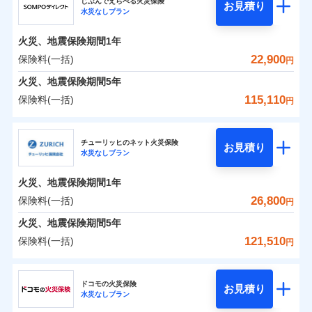
ドコモの火災保険はインターネット完結型の保険の
じぶんでえらべる火災保険
残存物取片づけ費用
付帯される費用の
お見積り
火災
風災・雹（ひょ
水災なしプラン
0
6,587
2,600
ジェイアイ傷害火災保険株式会社のおすすめポイ
家財
円
ため、保険料がリーズナブルで、各種割引も充実し
円
円
補償
落雷
失火見舞費用
う）災、雪災
免責金額（自己負
火災
風災・雹（ひょ
免責金額なし
破裂・爆発
ント
ています。
落雷
う）災、雪災
担額）
水道管修理費用
火災、地震保険期間
1年
破裂・爆発
保険料のお支払いでdポイントがたまります！保険
地震火災費用
保険料（一括）内訳
22,900
保険料(一括)
01
POINT
水災
盗難
円
臨時費用
料に対して、通常のdポイントとは別に1%相当のd
水濡れ
水災
盗難
※1
火災、地震保険期間
5年
損害防止費用
騒擾（じょう）
適用される割引
建築年割引
ポイントが上乗せして進呈されるため、「d払い」
水濡れ
外部からの落下・
破損・汚損
火災 1年
地震 1年
騒擾（じょう）
115,110
保険料(一括)
補償内容
残存物取片づけ費用
付帯される費用保
円
や「dカード」でお支払いの場合は最大2%のdポイ
飛来・衝突
外部からの落下・
イチオシ
破損・汚損
02
POINT
付帯サービス
険金
住まいの緊急かけつけサービス
失火見舞費用
ントがたまります。また「d払い」であれば、ポイ
飛来・衝突
ＳＯＭＰＯダイレクト損害保険株式会社
0
9,920
7,800
建物
円
円
円
水道管修理費用
※3
ントで保険料を支払うこともできます。
ソニー損保の新ネット火災保険は、補償の組合せが自
チューリッヒのネット火災保険
免責金額（自己負
クレジットカード
お見積り
地震火災費用
免責金額なし
※2
水災なしプラン
3つの基本プランからご自身にぴったりの補償をお
ＳＯＭＰＯダイレクト損害保険株式会社のおすす
担額）
由だから、必要な補償に絞って選べます。
コンビニ払い
払込方法
0
3,960
2,600
めポイント
選びいただけます。さらに、自分好みにオプション
家財
円
円
円
しかも「地震上乗せ特約（全半損時のみ）」で、地震
口座振替
適用される割引
建築年割引
火災、地震保険期間
1年
臨時費用
を追加・削除することで、補償内容を自由にカスタ
の被害にも火災保険の保険金額に対して最大100％で備
銀行振込
保険料（一括）内訳
26,800
保険料(一括)
01
POINT
円
損害防止費用
マイズしていただけます。ニーズに合わせたパック
えられます（一部損は対象外）。
補償内容
付帯サービス
水まわり・カギのトラブルサポート
残存物取片づけ費用
火災、地震保険期間
5年
付帯される費用保
単位での補償設計のため、どの補償が必要か不安な
補償内容
一括払
険金
火災 1年
地震 1年
失火見舞費用
人にも補償項目が選びやすいです。
121,510
保険料(一括)
備考
諸費用特約セットなし
支払方法
年払い
円
補償の範囲
免責金額（自己負
水道管修理費用
？
03
※3
POINT
日新火災が提供する安心と信頼の事故対応で、万が
月払い
免責金額なし
※2
チューリッヒ保険会社
イチオシ
担額）
02
免責金額（自己負
POINT
0
10,050
地震火災費用
7,800
クレジットカード
建物
円
円
円
一の場合も迅速に対応します。お客さまからの事故
免責金額なし
※1
担額）
ドコモの火災保険
お見積り
コンビニ払い
ネット申込
※4
のご連絡の受付や事故相談などを、夜間・休日を問
水災なしプラン
払込方法
チューリッヒ保険会社のおすすめポイント
お客様ご自身により、ウェブサイトでお手続きを完
臨時費用
※3
建築年割引
火災
風災・雹（ひょ
口座振替
申込方法
郵送
わず、24時間・365日対応しています。
適用される割引