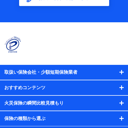
【共同して利用する者の範囲】
当社
株式会社NTTドコモ
【利用する者の利用目的】
当社又は株式会社NTTドコモが提供する保険関連サービスに
おけるユーザ登録受付および管理のため
当社又は株式会社NTTドコモと取引のあるもしくは委託を受
けている保険会社・提携会社の保険その他に関する情報を提
供するため、また維持管理等の委託業務遂行のため、またそ
れらに付帯、関連する当社、株式会社NTTドコモおよび提携
会社のサービスを案内、提供するため
取扱い保険会社・少額短期保険業者
（各サービスで取得したサービス利用履歴、ウェブサイトの
閲覧履歴、購買履歴、ご契約内容等のパーソナルデータを分
おすすめコンテンツ
析して、お客さまの趣味・嗜好・傾向に応じたサービス・商
品等に関するご提案や広告の配信等を行うことがありま
す。）
火災保険の瞬間比較見積もり
各種セミナーの開催のため
コンサルティングサービスの実施のため
アンケートやキャンペーン等の実施のため
保険の種類から選ぶ
上記に係る案内・手続き・管理等付帯業務を行うため