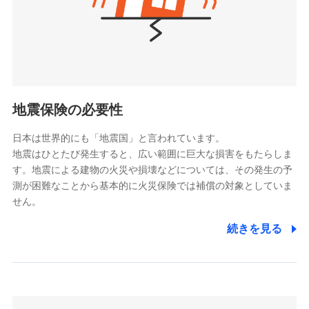
（https://www.nanairolife.co.jp/）
ポリシー）
日本生命保険相互会社
（https://www.nissay.co.jp）
はなさく生命保険株式会社
（https://www.life8739.co.jp/）
ドコモスマート保険ナビ編集部の評価
マニュライフ生命保険株式会社
（https://www.manulife.co.jp/）
地震保険の必要性
三井住友海上あいおい生命保険株式会社
ドコモの火災保険は、基本補償となる火災、破裂・爆
（https://www.msa-life.co.jp/）
発に加え、風災、落雷や盗難・水ぬれなど住まいを取
日本は世界的にも「地震国」と言われています。
メットライフ生命株式会社
地震はひとたび発生すると、広い範囲に巨大な損害をもたらしま
り巻く多様なリスクに対応。3つの基本プランから選択
(https://www.metlife.co.jp/)
す。地震による建物の火災や損壊などについては、その発生の予
でき、さらに補償内容を自由にカスタマイズ可能なた
メディケア生命保険株式会社
測が困難なことから基本的に火災保険では補償の対象としていま
め、住居形態やライフスタイルに合わせて無駄のない
（https://www.medicarelife.com/）
せん。
最適設計が実現できます。スマホ・PCで手続きが完結
し、24時間365日の事故受付で万一の際も安心。保険
■少額短期保険
続きを見る
株式会社アシロ少額短期保険
料に応じてdポイントもたまる、利便性とおトクさを兼
(https://kailash.co.jp/)
ね備えた火災保険です。
SBIいきいき少額短期保険会社 (https://www.i-
sedai.com/)
SBIペット少額短期保険株式会社