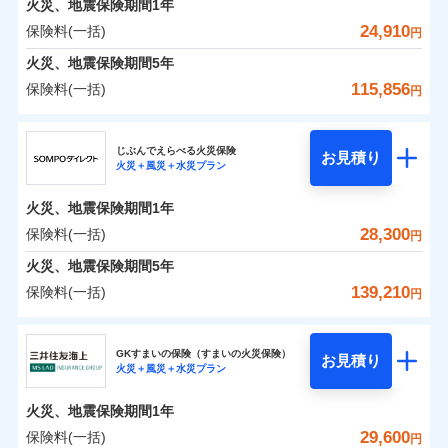
火災、地震保険期間
地震の被害にも最大100％で備えられます。
1年
保険料（一括）内訳
01
POINT
銀行振込
※7
一括払
補償の対象やお客さまの状況に応じたさまざまな割
24,910
保険料(一括)
火災
風災・雹（ひょ
円
ランキングをもっと見る
支払方法
年払い
一括払
引をご用意！
落雷
う）災、雪災
一括払
火災 1年
地震 1年
火災、地震保険期間
破裂・爆発
5年
月払い
補償内容
支払方法
年払い
支払方法
年払い
115,856
保険料(一括)
月払い
円
イチオシ
月払い
02
水災
盗難
POINT
ネット申込
補償の範囲
0
10,434
7,800
？
建物
03
円
円
円
POINT
ドコモスマート保険ナビ編集部の評価
ソニー損害保険株式会社で
水濡れ
ジェイアイ傷害火災保険株式会社
免責金額（自己負
申込方法
郵送
ネット申込
免責金額なし
騒擾（じょう）
お見積もり
※2
上半期
新規契約数ランキング
担額）
ネット申込
ドコモの火災保険はインターネット完結型の保険の
じぶんでえらべる火災保険
外部からの落下・
破損・汚損
対面
お見積り
申込方法
郵送
火災＋風災＋水災プラン
補償を自由に選べて、もしものときは「新価（再調達
飛来・衝突
0
5,741
2,600
ジェイアイ傷害火災保険株式会社のおすすめポイ
申込方法
家財
郵送
円
ため、保険料がリーズナブルで、各種割引も充実し
円
円
補償内容
※1
火災
対面
風災・雹（ひょ
臨時費用
価額）」でお支払いします。
ント
見積もりや保険会社とのご契約に先立ち、当社が提供する
当社火災保険新規契約者数より算出[
対面
年
月]（ドコモスマート保険
ています。
落雷
う）災、雪災
始期日
2026/01/01
火災、地震保険期間
1年
破裂・爆発
損害防止費用
ナビ調べ）
万一ご自宅が被害にあわれた場合は、修繕業者のご紹
ドコモスマート保険ナビの利用規約と個人情報の取扱いに
保険料のお支払いでdポイントがたまります！保険
始期日
2026/08/01
保険料（一括）内訳
28,300
保険料(一括)
01
POINT
円
同意いただく必要があります。詳細について、以下をご確
残存物取片づけ費用
介などをご利用いただけます。
始期日
2024/10/01
付帯される費用保
※1損害割合が30%未満の場合は定率
免責金額（自己負
料に対して、通常のdポイントとは別に1%相当のd
免責金額なし
※1
水災
盗難
認ください。
険金
払、水災料率は最も水災リスクが低い
失火見舞費用
コンビニ払いの払込票をスマートフォンアプリでお支
担額）
火災、地震保険期間
5年
※3
※1破損・汚損の免責額5万円
ポイントが上乗せして進呈されるため、「d払い」
水濡れ
水災等地を適用
※1水災料率は最低リスク区分を適用
火災 1年
水道管修理費用
地震 1年
払いが可能です。
ドコモスマート保険ナビサービス利用規約
※2水まわりトラブル、カギ開け対
騒擾（じょう）
※4
139,210
保険料(一括)
円
や「dカード」でお支払いの場合は最大2%のdポイ
※2破損・汚損、物体の落下・飛来等/
※2水ぬれ、破損、汚損等は自己負担
外部からの落下・
イチオシ
破損・汚損
02
応、ガラス破損の場合に60分までの
臨時費用
POINT
地震火災費用
当社による個人情報の取扱いについて（プライバシー
※5
騒擾、水濡れのみ自己負担額5万円
補償内容
ントがたまります。また「d払い」であれば、ポイ
飛来・衝突
額5万円
ＳＯＭＰＯダイレクト損害保険株式会社
簡易作業無料でご提供いたします。弊
説明事項
損害防止費用
ポリシー）
0
10,180
7,800
建物
（物体の落下・飛来等/騒擾、水濡れ
円
円
円
※3事故時諸費用（火災・風水災等限
ントで保険料を支払うこともできます。
社提携業者にて24時間365日受付。受
ランキングをもっと見る
ソニー損保の新ネット火災保険は、補償の組合せが自
その他付帯される
GKすまいの保険（すまいの火災保険）
残存物取片づけ費用
は建物のみ自己負担あり）
付帯される費用の
お見積り
定）特約セットありも選択可能
修理付帯費用
付後、専門業者が対応に向かいます。
説明事項
火災＋風災＋水災プラン
3つの基本プランからご自身にぴったりの補償をお
説明事項
費用の補償
ＳＯＭＰＯダイレクト損害保険株式会社のおすす
由だから、必要な補償に絞って選べます。
※3水道管修理費用の取扱いはなし
補償
※4修理費として保険金をお支払いし
失火見舞費用
免責金額（自己負
ガラス破損の対応時間は9時～20時と
免責金額なし
※4一括払・年払のみ、コンビニ・ペ
0
4,330
2,600
めポイント
選びいただけます。さらに、自分好みにオプション
家財
ます。
円
円
円
しかも「地震上乗せ特約（全半損時のみ）」で、地震
ＳＯＭＰＯダイレクト損害保険株式会社で
担額）
なります。
水道管修理費用
火災、地震保険期間
1年
イジー（番号通知方式）
※5セットありも選択可能
インターネット割引
を追加・削除することで、補償内容を自由にカスタ
※3クレジットカード会社の分割払い
お見積もり
の被害にも火災保険の保険金額に対して最大100％で備
地震火災費用
保険料（一括）内訳
29,600
保険料(一括)
※6保険金額×5％、300万円限度
01
POINT
円
が可能なことがあります。詳しくは各
適用される割引
指定工務店割引
マイズしていただけます。ニーズに合わせたパック