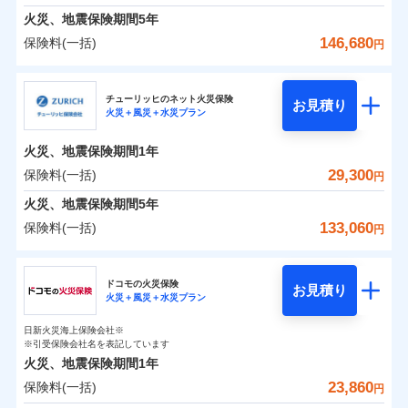
臨時費用
えられます（一部損は対象外）。
※7一括払、長期一括払のみ
募集文書番号
クレジットカード会社にご確認くださ
建築年割引（地震保険）
火災、地震保険期間
5年
単位での補償設計のため、どの補償が必要か不安な
損害防止費用
適用される割引
建築年割引
補償内容
い。
見積もりや保険会社とのご契約に先立ち、当社が提供する
火災 1年
地震 1年
人にも補償項目が選びやすいです。
146,680
保険料(一括)
補償内容
残存物取片づけ費用
付帯される費用保
円
ドコモスマート保険ナビの利用規約と個人情報の取扱いに
その他条件
指定工務店特約
※6
補償の範囲
？
付帯サービス
険金
03
住まいの緊急かけつけサービス
POINT
失火見舞費用
日新火災が提供する安心と信頼の事故対応で、万が
募集文書番号
同意いただく必要があります。詳細について、以下をご確
募集文書番号
三井住友海上火災保険株式会社
イチオシ
02
免責金額（自己負
POINT
0
13,500
7,800
建物
円
円
円
認ください。
水道管修理費用
一の場合も迅速に対応します。お客さまからの事故
免責金額なし
※2
※1
すまいのサポート24
担額）
チューリッヒのネット火災保険
免責金額（自己負
クレジットカード
お見積り
地震火災費用
免責金額なし
のご連絡の受付や事故相談などを、夜間・休日を問
※1
ドコモスマート保険ナビサービス利用規約
火災＋風災＋水災プラン
三井住友海上火災保険株式会社のおすすめポイン
担額）
お客様ご自身により、ウェブサイトでお手続きを完
リフォーム相談サービス
コンビニ払い
火災
風災・雹（ひょ
付帯サービス
わず、24時間・365日対応しています。
ドコモスマート保険ナビ編集部の評価
払込方法
当社による個人情報の取扱いについて（プライバシー
0
4,400
臨時費用
2,600
ト
家財
円
了された場合、10％のインターネット割引が適用！
落雷
長期優良住宅の維持保全サポートサー
円
う）災、雪災
円
口座振替
適用される割引
建築年割引
火災、地震保険期間
1年
ポリシー）
破裂・爆発
ビス
臨時費用
損害防止費用
（地震保険を除きます。）
正式名称は、すまいの保険です。本保険は、日新火災を引受保険会社
銀行振込
保険料（一括）内訳
29,300
保険料(一括)
01
POINT
円
損害防止費用
とし、取扱代理店であるドコモと共同募集代理店である株式会社ドコ
残存物取片づけ費用
登記物件の火災保険をお申込みの方におすすめ！登記
付帯される費用保
減らしたコストをお客さまに還元
付帯サービス
水まわり・カギのトラブルサポート
ドコモスマート保険ナビ編集部の評価
水災
盗難
ベーシックプラン(水災あり)に該当す
モ・インシュアランス（以下、ドコモ・インシュアランス）が提供す
険金
残存物取片づけ費用
火災、地震保険期間
5年
失火見舞費用
情報の自動照合によるリアルタイム契約を実現！書類
付帯される費用保
備考
一括払
水濡れ
ドコモスマート保険ナビ編集部の評価
自分に必要な補償を選べる、だから保険料にムダが
る補償内容です
るものです。
※1
険金
火災 1年
騒擾（じょう）
地震 1年
失火見舞費用
水道管修理費用
の提出と保険会社審査にお時間をいただきません！
133,060
保険料(一括)
備考
諸費用特約セットなし
支払方法
年払い
円
ない！
外部からの落下・
破損・汚損
チューリッヒのネット火災保険は
ダイレクト型でネッ
水道管修理費用
地震火災費用
※2
月払い
飛来・衝突
クレジットカード
チューリッヒ保険会社
すまいのリスクを６つに整理し、補償内容をシンプ
地震保険もセットOK！
イチオシ
ト完結のお手続き・リーズナブルな保険料
02
に加え、
火
POINT
0
15,170
地震火災費用
7,800
クレジットカード
建物
円
円
円
補償の範囲
？
03
POINT
コンビニ払い
ルにして、わかりやすいのが特徴です。
災に対する補償に加え、すべてのプランに盗難等がつ
ドコモの火災保険
「iehoいえほ」（補償選択型住宅用火災保険）
保険証券の不発行に関する特約（500
お見積り
コンビニ払い
ネット申込
※3
適用される割引
払込方法
火災＋風災＋水災プラン
口座振替
払込方法
チューリッヒ保険会社のおすすめポイント
お客さまのニーズ・ご予算に合わせて補償を自由に
円）
いており、
すまいやライフスタイルに応じた契約プランを選べ
社会問題などを考慮された幅広い補償が特
建築年割引
口座振替
申込方法
郵送
適用される割引
銀行振込
0
4,030
2,600
家財
円
お選びいただけます。
円
円
長です。
ます。
ジェイアイ傷害火災保険株式会社で
失火見舞金など付帯される費用保険金も多
インターネット割引
日新火災海上保険会社※
銀行振込
対面
保険料（一括）内訳
火災
風災・雹（ひょ
01
POINT
d払い
その他条件
住まいのアシスタンスサービス
※引受保険会社名を表記しています
補償の範囲
※2
？
03
お見積もり
POINT
く、ダイレクトでありながら充実した補償が魅力で
もしものとき、“時価”ではなく“新価”で保険金をお
落雷
う）災、雪災
建物が全焼・全壊時（延床面積に対する損害の割合
火災、地震保険期間
1年
破裂・爆発
水まわりサービス（24時間サポー
す。
支払いします。
一括払
始期日
2025/10/01
が80％以上）には、建物保険金額を全額お支払いし
一括払
WEB見積もり+メールアドレス登録後
23,860
保険料(一括)
ジェイアイ傷害火災保険株式会社の
火災 1年
ト）
地震 1年
上半期
新規契約数ランキング
円
支払方法
年払い
てくれます。
家具や電化製品等の家財の保険金額も自由に選べま
から4営業日+1日以降、お客さまが決
支払方法
年払い
水災
盗難