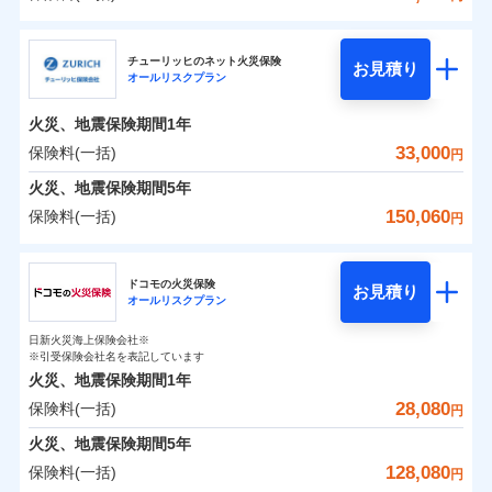
補償の範囲
？
03
POINT
三井住友海上火災保険株式会社
イチオシ
02
POINT
0
14,250
7,800
建物
円
円
円
チューリッヒのネット火災保険
お見積り
オールリスクプラン
三井住友海上火災保険株式会社のおすすめポイン
お客様ご自身により、ウェブサイトでお手続きを完
火災
風災・雹（ひょ
0
4,800
2,600
ト
家財
円
了された場合、10％のインターネット割引が適用！
落雷
円
う）災、雪災
円
火災、地震保険期間
1年
破裂・爆発
（地震保険を除きます。）
保険料（一括）内訳
33,000
保険料(一括)
01
POINT
円
減らしたコストをお客さまに還元
水災
盗難
火災、地震保険期間
5年
水濡れ
自分に必要な補償を選べる、だから保険料にムダが
※1
火災 1年
騒擾（じょう）
地震 1年
150,060
保険料(一括)
円
ない！
外部からの落下・
破損・汚損
飛来・衝突
チューリッヒ保険会社
地震保険もセットOK！
イチオシ
02
POINT
0
18,480
7,800
建物
円
円
円
ドコモの火災保険
「iehoいえほ」（補償選択型住宅用火災保険）
お見積り
オールリスクプラン
チューリッヒ保険会社のおすすめポイント
お客さまのニーズ・ご予算に合わせて補償を自由に
0
4,750
2,600
家財
円
お選びいただけます。
円
円
日新火災海上保険会社※
保険料（一括）内訳
01
POINT
※引受保険会社名を表記しています
補償の範囲
？
03
POINT
もしものとき、“時価”ではなく“新価”で保険金をお
火災、地震保険期間
1年
支払いします。
28,080
保険料(一括)
火災 1年
地震 1年
上半期
新規契約数ランキング
円
家具や電化製品等の家財の保険金額も自由に選べま
火災
風災・雹（ひょ
火災、地震保険期間
5年
す。
落雷
う）災、雪災
0
14,200
7,800
建物
円
円
円
当社火災保険新規契約者数より算出[
年
月]（ドコモスマート保険
128,080
保険料(一括)
破裂・爆発
円
ネットに加え、お電話でもお申込み可能です！
イチオシ
02
POINT
ナビ調べ）