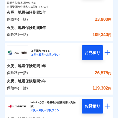
0
2,450
臨時費用
2,600
家財
円
了された場合、10％のインターネット割引が適用！
落雷
損害防止費用
円
う）災、雪災
円
インターネット割引
日新火災海上保険会社※
銀行振込
対面
保険料（一括）内訳
01
破裂・爆発
POINT
損害防止費用
※引受保険会社名を表記しています
（地震保険を除きます。）
残存物取片づけ費用
付帯される費用保
正式名称は、すまいの保険です。本保険は、日新火災を引受保険会社
※4
火災、地震保険期間
1年
険金
とし、取扱代理店であるドコモと共同募集代理店である株式会社ドコ
残存物取片づけ費用
付帯される費用保
失火見舞費用
水まわりサービス（24時間サポー
※5
減らしたコストをお客さまに還元
一括払
始期日
2025/10/01
水災
盗難
モ・インシュアランス（以下、ドコモ・インシュアランス）が提供す
険金
23,900
保険料(一括)
火災 1年
ト）
地震 1年
失火見舞費用
円
水道管修理費用
水濡れ
支払方法
年払い
自分に必要な補償を選べる、だから保険料にムダが
るものです。
騒擾（じょう）
カギあけサービス（24時間サポー
水道管修理費用
地震火災費用
火災、地震保険期間
5年
※1水災料率は最低リスク区分を適用
月払い
付帯サービス
ない！
外部からの落下・
破損・汚損
ト）
0
10,450
地震火災費用
7,800
説明事項
※2雑危険（盗難を除く）および破汚
建物
円
円
円
飛来・衝突
109,340
保険料(一括)
円
地震保険もセットOK！
イチオシ
02
キャッシュレス・リペアサービス
POINT
損において、自己負担額5万円
防犯対策費用特約
その他付帯される
補償の範囲
ネット申込
？
03
POINT
気象災害アラート
「iehoいえほ」（補償選択型住宅用火災保険）
ドコモの火災保険
費用の補償
保険証券の不発行に関する特約（500
特別費用保険金特約
申込方法
適用される割引
郵送
※5
0
5,950
2,600
家財
お客さまのニーズ・ご予算に合わせて補償を自由に
円
円）
円
円
募集文書番号
火災保険Type S
お見積り
対面
お選びいただけます。
※保険料は下の場合の築年月で計算し
火災＋風災＋水災プラン
※
ドコモの火災保険
地震保険建築年割引
のおすすめポイント
火災
風災・雹（ひょ
適用される割引
ています。
その他条件
住まいのアシスタンスサービス
補償の範囲
※2
？
03
POINT
もしものとき、“時価”ではなく“新価”で保険金をお
家財セット割引
落雷
う）災、雪災
始期日
2024/10/01
新築：2026年1月
火災、地震保険期間
1年
保険料（一括）内訳
01
破裂・爆発
備考
POINT
支払いします。
築5年：2021年1月
WEB見積もり+メールアドレス登録後
26,575
保険料(一括)
上半期
新規契約数ランキング
円
その他条件
地震火災費用特約
※6
築10年：2016年1月
※1水災料率は最低リスク区分を適用
家具や電化製品等の家財の保険金額も自由に選べま
から4営業日+1日以降、お客さまが決
水災
盗難
備考
火災
築15年：2011年1月
風災・雹（ひょ
火災 1年
※2破損・汚損の取扱いはなし
地震 1年
火災、地震保険期間
5年
済した時点で保険のお申し込みと完了
す。
水濡れ
イチオシ
落雷
う）災、雪災
02
POINT
ドコモスマート保険ナビ編集部の評価
※1
※3水道管修理費用の取扱いはなし
暮らしのQQ隊（カギあけQQサービ
騒擾（じょう）
当社火災保険新規契約者数より算出[
となります。
年
月]（ドコモスマート保険
119,302
保険料(一括)
説明事項
付帯サービス
破裂・爆発
円
ネットに加え、お電話でもお申込み可能です！
※4コンビニ払の払込票をスマートフ
ス、水まわりQQサービス）
外部からの落下・
破損・汚損
クレジットカード
ナビ調べ）
0
8,150
7,800
建物
円
円
円
飛来・衝突
ォンアプリで支払うことができます。
火災、自然災害、盗難などトータルでカバーし、大
ソニー損害保険株式会社
コンビニ払い
※4
クレジットカード
ソニー損保の新ネット火災保険は、補償の組合せが
※3
水災
盗難
※5一部契約のみ
払込方法
切な住まいをお守りします！
クレジットカード
iehoいえほ（補償選択型住宅用火災保
※7
水濡れ
口座振替
コンビニ払い
自由だから、必要な補償に絞って選べます。
お見積り
険）
補償の範囲
？
03
払込方法
POINT
騒擾（じょう）
コンビニ払い
※7
0
5,350
2,600
ソニー損害保険株式会社のおすすめポイント
水まわりトラブル、カギ開け対応など「住まいのア
家財
円
円
円
銀行振込
火災＋風災＋水災プラン
口座振替
払込方法
外部からの落下・
募集文書番号
破損・汚損
しかも、「地震上乗せ特約（全半損時のみ）」で、
口座振替
シスタンスサービス」が無料付帯
飛来・衝突
銀行振込