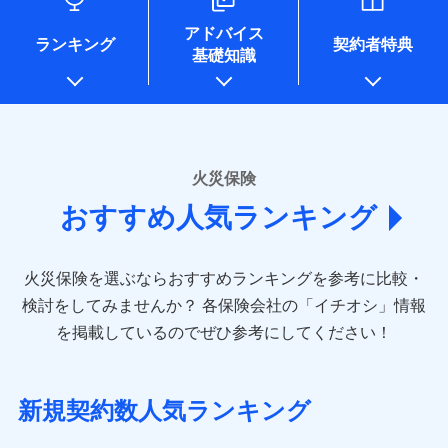
口座振替
各種セミナーの開催のため
銀行振込
コンビニ払い
※8
ドコモスマート保険ナビサービス利用規約
募集文書番号
払込方法
※4地震火災費用の取扱いはなし
地震の被害にも最大100％で備えられます。
当社による個人情報の取扱いについて（プライバシー
コンサルティングサービスの実施のため
銀行振込
口座振替
アドバイス
※5火災・風災等の事故により建物に
当社による個人情報の取扱いについて（プライバシー
アンケートやキャンペーン等の実施のため
ポリシー）
ランキング
契約者特典
一括払
銀行振込
損害が生じたとき、日新火災がご案内
基礎知識
ポリシー）
上記に係る案内・手続き・管理等付帯業務を行うため
一括払
支払方法
年払い
する修理業者（指定工務店）が建物の
* 当社が委託を受けている保険会社の情報は、保険会社
修理を行います。
支払方法
年払い
月払い
一括払
のホームページに掲載しておりますので、ご確認くださ
月払い
補償内容
支払方法
年払い
い。
ソニー損害保険株式会社で
募集文書番号
ネット申込
月払い
ドコモスマート保険ナビ編集部の評価
お見積もり
ネット申込
申込方法
郵送
■損害保険
火災保険
免責金額（自己負
申込方法
郵送
対面
ネット申込
あいおいニッセイ同和損害保険株式会社
免責金額なし
担額）
補償を自由に選べて、もしものときは「新価（再調達
対面
おすすめ人気ランキング
申込方法
見積もりや保険会社とのご契約に先立ち、当社が提供する
(https://www.aioinissaydowa.co.jp/)
郵送
価額）」でお支払いします。
始期日
2024/10/01
ドコモスマート保険ナビの利用規約と個人情報の取扱いに
アクサ損害保険株式会社 (https://www.axa-
対面
臨時費用
万一ご自宅が被害にあわれた場合は、修繕業者のご紹
始期日
2026/01/01
同意いただく必要があります。詳細について、以下をご確
direct.co.jp/)
損害防止費用
ドコモスマート保険ナビ編集部の評価
介などをご利用いただけます。
認ください。
※1水災料率は最低リスク区分を適用
火災保険を選ぶならおすすめランキングを参考に比較・
アニコム損害保険株式会社 (https://www.anicom-
始期日
2026/08/01
残存物取片づけ費用
※2盗難および水ぬれについては対象
付帯される費用保
※1損害割合が30%未満の場合は定率
コンビニ払いの払込票をスマートフォンアプリでお支
sompo.co.jp/)
ドコモスマート保険ナビサービス利用規約
検討をしてみませんか？
各保険会社の「イチオシ」情報
です。
険金
払、水災料率は最も水災リスクが低い
失火見舞費用
※2
東京海上ダイレクト損害保険株式会社
払いが可能です。
※1盗難、水濡れ、騒擾（じょう）、
ドコモの火災保険は、基本補償となる火災、破裂・爆
当社による個人情報の取扱いについて（プライバシー
を掲載しているのでぜひ参考にしてください！
※3水ぬれは自己負担額5万円
水災等地を適用
水道管修理費用
外部からの落下・飛来・衝突は自動付
※3
説明事項
(https://www.e-design.net/)
ポリシー）
※4事故時諸費用（火災・風水災等限
発に加え、風災、落雷や盗難・水ぬれなど住まいを取
※2水道管修理費用の取扱いはなし
帯です。
地震火災費用
AIG損害保険株式会社
※4
説明事項
定）特約セットありも選択可能
※3一括払・年払のみ、コンビニ・ペ
り巻く多様なリスクに対応。3つの基本プランから選択
※2水まわりトラブル、カギ開け対
(https://www.aig.co.jp/sonpo)
※5修理費として保険金をお支払いし
イジー（番号通知方式）
でき、さらに補償内容を自由にカスタマイズ可能なた
応、ガラス破損の場合に60分までの
新規契約数人気ランキング
ます。
その他付帯される
ＳＢＩ損害保険株式会社
修理付帯費用
簡易作業無料でご提供いたします。弊
め、住居形態やライフスタイルに合わせて無駄のない
※6セットありも選択可能
費用の補償
(https://www.sbisonpo.co.jp/)
ＳＯＭＰＯダイレクト損害保険株式会社で
募集文書番号
社提携業者にて24時間365日受付。受
※7保険金額×5％、300万円限度
説明事項