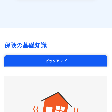
長です。
失火見舞金など付帯される費用保険金も多
一括払
アクサ生命保険株式会社
※
家族Eye（親族連絡先制度）
がご利用できます。
く、ダイレクトでありながら充実した補償が魅力で
支払方法
年払い
見積もりや保険会社とのご契約に先立ち、当社が提供する
（https://www.axa.co.jp/）
※「ご契約者（保険にご加入されたお客さま）」が、その保険
す。
ドコモスマート保険ナビの利用規約と個人情報の取扱いに
月払い
SBI生命保険株式会社（https://www.sbilife.co.jp/）
契約に関する緊急連絡先としてご親族を登録する制度。
同意いただく必要があります。詳細について、以下をご確
FWD生命保険株式会社
認ください。
ネット申込
（https://www.fwdlife.co.jp/）
申込方法
郵送
ドコモスマート保険ナビサービス利用規約
ソニー生命保険株式会社
対面
当社による個人情報の取扱いについて（プライバシー
（https://www.sonylife.co.jp）
チューリッヒ保険会社で
ポリシー）
SOMPOひまわり生命保険株式会社
保険の基礎知識
三井住友海上火災保険株式会社で
お見積もり
始期日
2026/04/01
（https://www.himawari-life.co.jp/）
お見積もり
第一ネオ生命保険株式会社
チューリッヒ保険会社の
※1損害割合が30%未満の場合は定率
（https://neofirst.co.jp/）
ピックアップ
三井住友海上火災保険株式会社の
詳細を見る
払、水災料率は最低リスク区分を適用
大樹生命保険株式会社（https://www.taiju-
詳細を見る
※2失火見舞費用の取扱いはなし
life.co.jp）
※3水道管修理費用の取扱いはなし
太陽生命保険株式会社（https://www.taiyo-
見積もりや保険会社とのご契約に先立ち、当社が提供する
説明事項
※4地震火災費用の取扱いはなし
見積もりや保険会社とのご契約に先立ち、当社が提供する
seimei.co.jp）
ドコモスマート保険ナビの利用規約と個人情報の取扱いに
※5火災・風災等の事故により建物に
ドコモスマート保険ナビの利用規約と個人情報の取扱いに
損害が生じたとき、日新火災がご案内
チューリッヒ生命保険株式会社
同意いただく必要があります。詳細について、以下をご確
同意いただく必要があります。詳細について、以下をご確
する修理業者（指定工務店）が建物の
認ください。
（https://www.zurichlife.co.jp/）
修理を行います。
認ください。
東京海上日動あんしん生命保険株式会社
ドコモスマート保険ナビサービス利用規約
（https://www.tmn-anshin.co.jp/）
ドコモスマート保険ナビサービス利用規約
当社による個人情報の取扱いについて（プライバシー
募集文書番号
なないろ生命保険株式会社
当社による個人情報の取扱いについて（プライバシー
ポリシー）