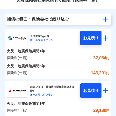
火災保険会社別見積もり結果（保険料一覧）
補償の範囲・保険会社で絞り込む
火災保険Type S
お見積り
オールリスクプラン
火災、地震保険期間
1年
32,084
保険料(一括)
円
火災、地震保険期間
5年
143,201
保険料(一括)
円
ソニー損害保険株式会社
iehoいえほ（補償選択型住宅用火災保
お見積り
険）
ソニー損害保険株式会社のおすすめポイント
オールリスクプラン
火災、地震保険期間
1年
保険料（一括）内訳
01
POINT
29,180
保険料(一括)
円