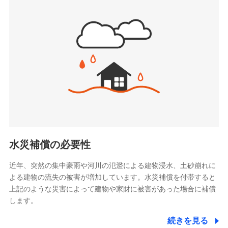
(https://www.sbipet-ssi.co.jp/)
SBIリスタ少額短期保険会社
ドコモの火災保険で
(https://www.jishin.co.jp/)
お見積もり
スマートプラス少額短期保険株式会社
（https://www.smartplus-insurance.com/）
見積もりや保険会社とのご契約に先立ち、当社が提供する
チューリッヒ少額短期保険株式会社
ドコモスマート保険ナビの利用規約と個人情報の取扱いに
(https://www.zurichssi.co.jp/)
同意いただく必要があります。詳細について、以下をご確
Tokio Marine X少額短期保険株式会社
認ください。
(https://www.tokiomarine-x.co.jp/)
ペットメディカルサポート株式会社
ドコモスマート保険ナビサービス利用規約
(https://pshoken.co.jp/)
当社による個人情報の取扱いについて（プライバシー
リトルファミリー少額短期保険株式会社
ポリシー）
(https://www.littlefamily-ssi.com/)
水災補償の必要性
2.共同募集を行う代理店から受領する個人情報
近年、突然の集中豪雨や河川の氾濫による建物浸水、土砂崩れに
よる建物の流失の被害が増加しています。水災補償を付帯すると
郵便、電話、およびＥメール等により、当社と取引のあるも
しくは委託を受けている保険会社・提携会社の保険その他に
上記のような災害によって建物や家財に被害があった場合に補償
関する情報を提供し、金融商品等の契約を勧奨するため、ま
します。
た維持管理等の委託業務遂行のため、またそれらに付帯、関
連する当社および提携会社のサービスを案内、提供するため
続きを見る
（なお、当社は複数の保険会社と取引があり、取得した個人