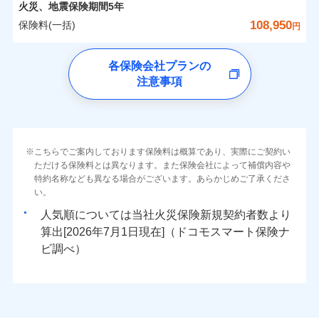
詳細を見る
カギあけサービス（24時間サポー
備考
火災
風災・雹（ひょ
火災、地震保険期間
5年
※1雑危険（盗難を除く）および破汚
月払い
済した時点で保険のお申し込みと完了
付帯サービス
す。
水濡れ
※
説明事項
家族Eye（親族連絡先制度）
がご利用できます。
落雷
ト）
月払い
う）災、雪災
0
12,400
7,800
損において、自己負担額5万円
建物
円
円
円
騒擾（じょう）
当社火災保険新規契約者数より算出[
となります。
年
月]（ドコモスマート保険
108,950
保険料(一括)
破裂・爆発
円
ネットに加え、お電話でもお申込み可能です！
イチオシ
※「ご契約者（保険にご加入されたお客さま）」が、その保険
02
キャッシュレス・リペアサービス
POINT
外部からの落下・
破損・汚損
ナビ調べ）
ネット申込
見積もりや保険会社とのご契約に先立ち、当社が提供する
契約に関する緊急連絡先としてご親族を登録する制度。
飛来・衝突
ネット申込
気象災害アラート
ドコモの火災保険
募集文書番号
チューリッヒ保険会社で
クレジットカード
ドコモスマート保険ナビの利用規約と個人情報の取扱いに
※3
申込方法
水災
郵送
盗難
※4
0
6,500
2,600
すまいのリスクを6つに整理し、補償内容をシンプルに
申込方法
家財
郵送
円
円
円
各保険会社プランの
お見積もり
水濡れ
同意いただく必要があります。詳細について、以下をご確
コンビニ払い
対面
補償の範囲
※1
？
03
払込方法
POINT
騒擾（じょう）
わかりやすくしています！
※保険料は下の場合の築年月で計算し
対面
注意事項
※
ドコモの火災保険
のおすすめポイント
認ください。
口座振替
外部からの落下・
破損・汚損
ています。
すまいやライフスタイルに応じた契約プランをご用意
チューリッヒ保険会社の
飛来・衝突
始期日
2024/10/01
銀行振込
ドコモスマート保険ナビサービス利用規約
新築：2026年1月
保険料（一括）内訳
始期日
2026/04/01
01
備考
POINT
詳細を見る
しています。
築5年：2021年1月
三井住友海上火災保険株式会社で
当社による個人情報の取扱いについて（プライバシー
火災
風災・雹（ひょ
ランキングをもっと見る
お客さまのニーズに合わせてオプションの特約のご選
築10年：2016年1月
※1破損・汚損の取扱いはなし
一括払
お見積もり
ポリシー）
落雷
う）災、雪災
※1損害割合が30%未満の場合は定率
築15年：2011年1月
択が可能です。
ドコモスマート保険ナビ編集部の評価
火災 1年
※2水道管修理費用の取扱いはなし
地震 1年
破裂・爆発
こちらでご案内しております保険料は概算であり、実際にご契約い
補償内容
支払方法
年払い
見積もりや保険会社とのご契約に先立ち、当社が提供する
払、水災料率は最低リスク区分を適用
イチオシ
02
POINT
説明事項
※3コンビニ払の払込票をスマートフ
建物が全焼・全壊時（延床面積に対する損害の割合が
ただける保険料とは異なります。また保険会社によって補償内容や
三井住友海上火災保険株式会社の
ドコモスマート保険ナビの利用規約と個人情報の取扱いに
※2破損・汚損、水ぬれは自己負担額
月払い
ォンアプリで支払うことができます。
特約名称なども異なる場合がございます。あらかじめご了承くださ
クレジットカード
水災
盗難
80％以上）には、建物保険金額を全額お支払いいたし
5万円
詳細を見る
0
同意いただく必要があります。詳細について、以下をご確
7,710
7,800
建物
ソニー損保の新ネット火災保険は、補償の組合せが
円
円
円
※4一部契約のみ
火災、自然災害、盗難などトータルでカバーし、大
い。
水濡れ
コンビニ払い
※3失火見舞費用の取扱いはなし
免責金額（自己負
※3
ます！
認ください。
※1
ネット申込
自由だから、必要な補償に絞って選べます。
免責金額なし
騒擾（じょう）
払込方法
※1
切な住まいをお守りします！
上半期
新規契約数ランキング
※4水道管修理費用の取扱いはなし
担額）
口座振替
人気順については当社
新規契約者数より
外部からの落下・
破損・汚損
「フルサポートプラン」、「セレクト（水災なし）プ
申込方法
郵送
ドコモスマート保険ナビサービス利用規約
募集文書番号
しかも、「地震上乗せ特約（全半損時のみ）」で、
説明事項
（破損・汚損等危険補償特約で補償対
見積もりや保険会社とのご契約に先立ち、当社が提供する
飛来・衝突
0
5,750
2,600
水まわりトラブル、カギ開け対応など「住まいのア
家財
円
円
円
銀行振込
算出[
年
月
日現在]（ドコモスマート保険ナ
※
ラン
」の場合は、暮らしのQQ隊サービスがご利用い
補償内容
対面
象となる場合があります）
当社による個人情報の取扱いについて（プライバシー
ドコモスマート保険ナビの利用規約と個人情報の取扱いに
地震の被害にも最大100％で備えられます。
臨時費用
シスタンスサービス」が無料付帯
当社火災保険新規契約者数より算出[
年
月]（ドコモスマート保険
ビ調べ）
ただけます。
※5地震火災費用の取扱いはなし
ポリシー）
同意いただく必要があります。詳細について、以下をご確
損害防止費用
ナビ調べ）
一括払
※6火災・風災等の事故により建物に
補償の対象やお客さまの状況に応じたさまざまな割
始期日
2026/08/01
認ください。
マンション等の共同住宅専用
残存物取片づけ費用
付帯される費用保
損害が生じたとき、日新火災がご案内
支払方法
年払い
免責金額（自己負
引をご用意！
免責金額なし
ドコモスマート保険ナビサービス利用規約
険金
する修理業者（指定工務店）が建物の
失火見舞費用
担額）
※2
月払い
※1破損・汚損の免責額5万円
修理を行います。
当社による個人情報の取扱いについて（プライバシー
水道管修理費用
※2水まわりトラブル、カギ開け対
※3
補償の範囲
？
03
POINT