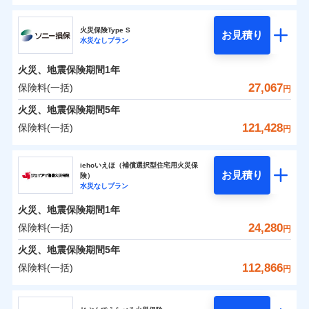
ドコモの火災保険
水災
盗難
0
8,400
2,600
すまいのリスクを6つに整理し、補償内容をシンプルに
家財
円
円
円
水濡れ
火災保険Type S
お見積り
補償の範囲
※1
？
03
POINT
騒擾（じょう）
わかりやすくしています！
水災なしプラン
※
ドコモの火災保険
のおすすめポイント
外部からの落下・
破損・汚損
すまいやライフスタイルに応じた契約プランをご用意
飛来・衝突
火災、地震保険期間
1年
保険料（一括）内訳
01
POINT
しています。
27,067
保険料(一括)
火災
風災・雹（ひょ
円
ランキングをもっと見る
お客さまのニーズに合わせてオプションの特約のご選
落雷
う）災、雪災
択が可能です。
火災 1年
地震 1年
火災、地震保険期間
破裂・爆発
5年
イチオシ
02
POINT
建物が全焼・全壊時（延床面積に対する損害の割合が
121,428
保険料(一括)
円
水災
盗難
80％以上）には、建物保険金額を全額お支払いいたし
0
10,330
7,800
建物
円
円
円
火災、自然災害、盗難などトータルでカバーし、大
水濡れ
ソニー損害保険株式会社
ます！
※1
騒擾（じょう）
切な住まいをお守りします！
上半期
新規契約数ランキング
iehoいえほ（補償選択型住宅用火災保
外部からの落下・
破損・汚損
「フルサポートプラン」、「セレクト（水災なし）プ
お見積り
険）
飛来・衝突
0
7,350
2,600
ソニー損害保険株式会社のおすすめポイント
水まわりトラブル、カギ開け対応など「住まいのア
家財
円
円
円
水災なしプラン
※
ラン
」の場合は、暮らしのQQ隊サービスがご利用い
補償内容
※2
シスタンスサービス」が無料付帯
当社火災保険新規契約者数より算出[
年
月]（ドコモスマート保険
ただけます。
火災、地震保険期間
1年
保険料（一括）内訳
01
POINT
ナビ調べ）
補償の対象やお客さまの状況に応じたさまざまな割
マンション等の共同住宅専用
24,280
保険料(一括)
円
免責金額（自己負
引をご用意！
免責金額なし
※2
担額）
火災 1年
地震 1年
火災、地震保険期間
5年
112,866
保険料(一括)
補償の範囲
？
03
円
POINT
イチオシ
02
臨時費用
POINT
補償の範囲
0
10,080
7,800
？
建物
03
円
円
円
POINT
補償内容
ジェイアイ傷害火災保険株式会社
損害防止費用
ランキングをもっと見る