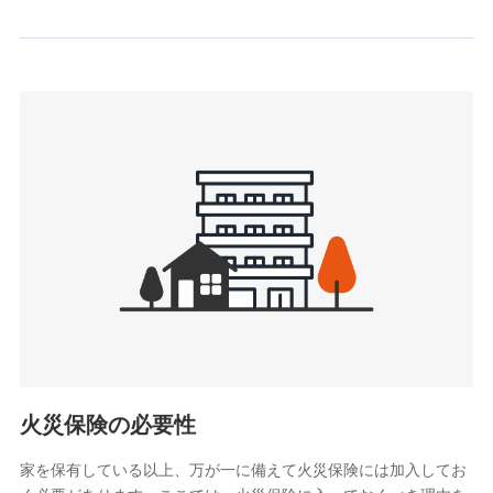
情報を取引のある他の保険会社の商品・サービスをご提案す
るために利用させていただくことがあります。）
上記に係る連絡・手続き・管理等付帯業務を行うため
3.セミナー募集サイトから取得した個人情報
各種セミナーの案内、開催のため
上記に係る連絡・手続き・管理等付帯業務を行うため
4.家族・友達紹介にて取得した個人情報
被紹介者への連絡、及び当社と取引のあるもしくは委託を受
けている保険会社・提携会社の保険その他に関する情報を提
供し、金融商品等の契約を勧奨するため
アンケートやキャンペーン等の実施のため
上記に係る連絡・手続き・管理等付帯業務を行うため
5.通話録音にて取得する情報
電話対応の品質向上およびお問合せ内容の正確な把握のため
火災保険の必要性
家を保有している以上、万が一に備えて火災保険には加入してお
6.採用応募者の個人情報