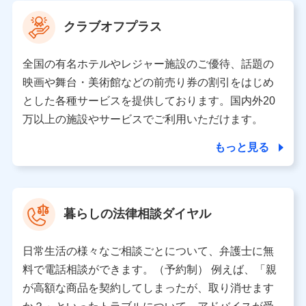
当社は利用目的の達成に必要な範囲内において個人情報
クラブオフプラス
の取り扱いの全部または一部を委託する場合がありま
す。
全国の有名ホテルやレジャー施設のご優待、話題の
個人データの共同利用
映画や舞台・美術館などの前売り券の割引をはじめ
とした各種サービスを提供しております。国内外20
当社は株式会社NTTドコモとの間で、以下のとおり個
人データを共同利用します。
万以上の施設やサービスでご利用いただけます。
【共同して利用される利用データの項目】
もっと見る
当社又は株式会社NTTドコモがサービス提供等を通じて
取得した、以下の情報などの個人データ
基本情報
氏名、電話番号、メールアドレス、お客さまの識別子、属
暮らしの法律相談ダイヤル
性、連絡先、dポイントサービスのご利用に関する情報。例
として、dポイントカード番号、性別、年齢、家族構成、住
所、dポイント残高、dポイント利用履歴などが含まれます。
日常生活の様々なご相談ごとについて、弁護士に無
利用情報
料で電話相談ができます。（予約制） 例えば、「親
当社又は株式会社NTTドコモが提供する各種サービスなどの
ご契約・ご利用などに関する情報。例として、当社又は株式
が高額な商品を契約してしまったが、取り消せます
会社NTTドコモが提供する各種サービスのご契約状態・ご利