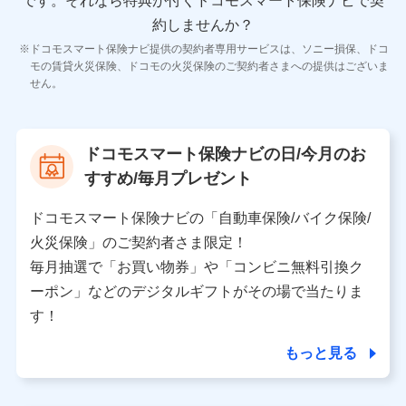
です。
それなら特典が付くドコモスマート保険ナビで契
11.マイカー通勤管理クラウド並びに法人向けASPサー
ビスに関してのお問い合わせ情報
約しませんか？
各種お問い合わせに対応するため
ドコモスマート保険ナビ提供の契約者専用サービスは、ソニー損保、ドコ
当社のサービスに関する情報提供や、皆様に有用なお知らせ
モの賃貸火災保険、ドコモの火災保険のご契約者さまへの提供はございま
をお送りするため
せん。
アンケートの送付のため
当社のサービスや媒体の運営改善に必要なデータを解析し、
分析するため
当社の対応品質向上やお問い合わせ内容の正確な把握のため
ドコモスマート保険ナビの日/今月のお
個人情報保護管理者の職名、連絡先
すすめ/毎月プレゼント
株式会社ドコモ・インシュアランス 営業部長
〒103-0013 東京都中央区日本橋人形町2-14-10 アー
ドコモスマート保険ナビの「自動車保険/バイク保険/
バンネット日本橋ビル 3F
火災保険」のご契約者さま限定！
株式会社ドコモ・インシュアランス
毎月抽選で「お買い物券」や「コンビニ無料引換ク
ーポン」などのデジタルギフトがその場で当たりま
個人情報の第三者提供について
す！
当社ではご本人の同意がある場合または法令に基づく場
合を除き、第三者に提供いたしません。
もっと見る
業務の委託