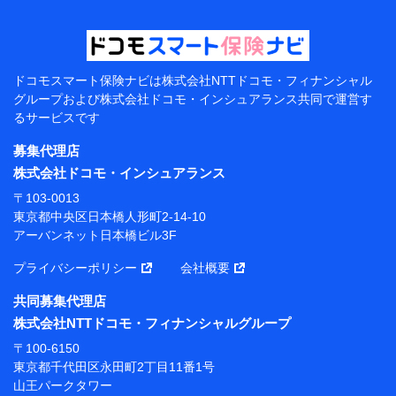
【当該個人データの管理について責任を有する者の名
称・住所・代表者名】
当該個人データを取り扱う各共同利用者（詳細は次のと
おり）
ドコモスマート保険ナビは
株式会社NTTドコモ・フィナンシャル
東京都千代田区永田町2丁目11番1号 山王パークタワー
グループおよび
株式会社ドコモ・インシュアランス共同で
運営す
株式会社NTTドコモ 代表取締役社長 前田 義晃
るサービスです
東京都中央区日本橋人形町2-14-10 アーバンネット日
募集代理店
本橋ビル 3F
株式会社ドコモ・インシュアランス
株式会社ドコモ・インシュアランス 代表取締役社
〒103-0013
長 吉村 忠義
東京都中央区日本橋人形町2-14-10
アーバンネット日本橋ビル3F
※ 当社および株式会社NTTドコモは、お客さまの情報
を利用させていただくにあたっては、「NTTドコモ パー
プライバシーポリシー
会社概要
ソナルデータ憲章」に定める行動原則を順守します 。
※ パーソナルデータダッシュボードの「第三者提供の
共同募集代理店
管理」の設定状態にかかわらず、共同利用する場合があ
株式会社NTTドコモ・フィナンシャルグループ
ります。
〒100-6150
※ dポイントクラブ会員ではないお客さま（2019年12
東京都千代田区永田町2丁目11番1号
月11日以降、一度もdポイントクラブ会員であったこと
山王パークタワー
がないお客さまに限る）に関する、2019年12月10日以