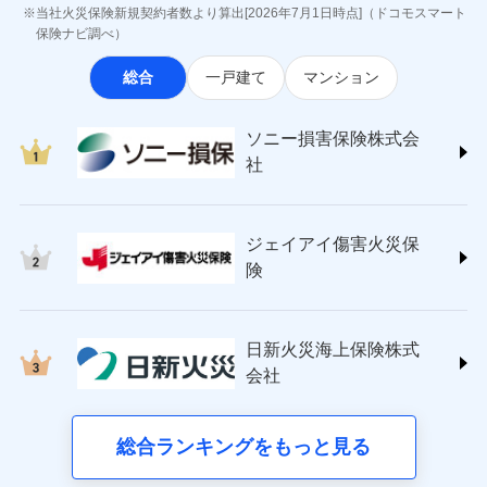
最適設計が実現できます。スマホ・PCで手続きが完結
ジェイアイ傷害火災保険株式会社
付後、専門業者が対応に向かいます。
お見積もり
当社火災保険新規契約者数より算出[2026年7月1日時点]（ドコモスマート
※8一括払、長期一括払のみ
し、24時間365日の事故受付で万一の際も安心。保険
インターネット割引
(https://www.jihoken.co.jp/)
ガラス破損の対応時間は9時～20時と
保険ナビ調べ）
なります。
料に応じてdポイントもたまる、利便性とおトクさを兼
適用される割引
指定工務店割引
ソニー損害保険株式会社
※3クレジットカード会社の分割払い
見積もりや保険会社とのご契約に先立ち、当社が提供する
総合
一戸建て
マンション
ね備えた火災保険です。
(https://www.sonysonpo.co.jp/)
建築年割引（地震保険）
募集文書番号
が可能なことがあります。詳しくは各
ドコモスマート保険ナビの利用規約と個人情報の取扱いに
損害保険ジャパン株式会社 (https://www.sompo-
クレジットカード会社にご確認くださ
同意いただく必要があります。詳細について、以下をご確
その他条件
japan.co.jp/)
指定工務店特約
※5
い。
ドコモスマート保険ナビ編集部の評価
ソニー損害保険株式会
認ください。
ＳＯＭＰＯダイレクト損害保険株式会社
社
ドコモスマート保険ナビサービス利用規約
(https://www.sompo-direct.co.jp/)
すまいのサポート24
募集文書番号
登記物件の火災保険をお申込みの方におすすめ！登記
チューリッヒ保険会社 (https://www.zurich.co.jp/)
当社による個人情報の取扱いについて（プライバシー
リフォーム相談サービス
ドコモの火災保険で
付帯サービス
情報の自動照合によるリアルタイム契約を実現！書類
東京海上日動火災保険株式会社
ポリシー）
お見積もり
長期優良住宅の維持保全サポートサー
ジェイアイ傷害火災保
の提出と保険会社審査にお時間をいただきません！
(https://www.tokiomarine-nichido.co.jp/)
ビス
ドコモスマート保険ナビ編集部の評価
日新火災海上保険株式会社
険
見積もりや保険会社とのご契約に先立ち、当社が提供する
(https://www.nisshinfire.co.jp/)
備考
スリムプランに該当する補償内容です
ドコモスマート保険ナビの利用規約と個人情報の取扱いに
ペット＆ファミリー損害保険株式会社
すまいのリスクを６つに整理し、補償内容をシンプ
ドコモスマート保険ナビ編集部の評価
同意いただく必要があります。詳細について、以下をご確
(https://www.petfamilyins.co.jp/)
クレジットカード
ルにして、わかりやすいのが特徴です。
日新火災海上保険株式
認ください。
三井住友海上火災保険株式会社 (https://www.ms-
ジェイアイ傷害火災保険株式会社で
コンビニ払い
会社
すまいやライフスタイルに応じた契約プランを選べ
ドコモスマート保険ナビサービス利用規約
チューリッヒのネット火災保険は
ダイレクト型でネッ
ins.com/)
お見積もり
払込方法
口座振替
ます。
三井ダイレクト損害保険株式会社
ト完結のお手続き・リーズナブルな保険料
当社による個人情報の取扱いについて（プライバシー
に加え、
火
銀行振込
建物が全焼・全壊時（延床面積に対する損害の割合
(https://www.mitsui-direct.co.jp/)
ポリシー）
ジェイアイ傷害火災保険株式会社の
災に対する補償に加え、すべてのプランに盗難等がつ
総合ランキングをもっと見る
d払い
が80％以上）には、建物保険金額を全額お支払いし
詳細を見る
いており、
社会問題などを考慮された幅広い補償が特
■生命保険
てくれます。