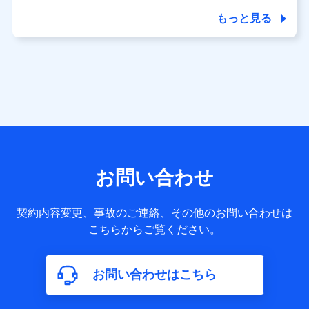
商品の名称・購入場所・決済に関する情報、アンケートの回
答に関する情報などが含まれます。
もっと見る
保険関連サービス情報
当社又は株式会社NTTドコモが提供する保険関連サービスに
関して取得し、又は保有する情報。例として、見積請求受付
時、資料請求受付時又はユーザー登録受付時に提供いただい
た情報（氏名、住所、生年月日、性別、保険契約者と被保険
者の関係、保険加入の目的、保険商品の内容、保険料、保険
料のお支払方法、車のメーカーや走行距離などの情報、建物
の構造や築年数などの情報、ペットの種類や年齢など）及び
お客様との応対記録 （お客様に提示した比較見積の試算結
果情報、メールマガジンを提供した際のメール内容や送信履
歴の情報及び保険の更改案内等を提供した際のメール内容や
送信履歴などの情報）が含まれます。
お問い合わせ
保険契約情報
当社又は株式会社NTTドコモが取得し、又は保有する保険契
約に関する情報。例として、保険契約者及び被保険者の氏
契約内容変更、事故のご連絡、その他のお問い合わせは
名、住所、生年月日、性別、保険契約者と被保険者の関係、
こちらからご覧ください。
保険加入の目的、保険商品の内容、保険料、保険料のお支払
方法、車のメーカーや走行距離などの情報、建物の構造や築
年数などの情報、ペットの種類や年齢などの情報などが含ま
お問い合わせはこちら
れます。
【共同して利用する者の範囲】