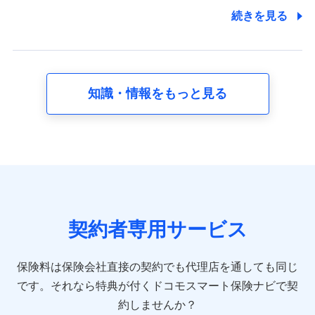
7.社員（従業者）の個人情報
続きを見る
人事･勤怠･健康・労務等の管理、給与支給、福利厚生・採用
退職関連処理等の各種手続きのため、当社と従業員または従
業員同士の連絡のため
知識・情報をもっと見る
8.取引先個人情報
取引先としての選定業務、営業情報の提供業務、契約締結手
続き業務、取引管理業務、およびこれらに準ずる業務の遂行
のため
9.お問い合わせ情報
各種お問い合わせに対応するため
契約者専用サービス
10.受託業務の 個人情報
受託業務の遂行およびこれらに準ずる業務の遂行のため
保険料は保険会社直接の契約でも代理店を通しても同じ
です。
それなら特典が付くドコモスマート保険ナビで契
11.マイカー通勤管理クラウド並びに法人向けASPサー
ビスに関してのお問い合わせ情報
約しませんか？