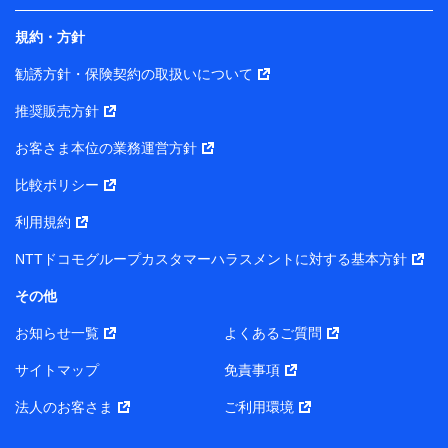
規約・方針
当社は株式会社NTTドコモ・フィナンシャルグループ
との間で、以下のとおり個人データを共同利用しま
勧誘方針・保険契約の取扱いについて
す。
推奨販売方針
【共同して利用される利用データの項目】
当社または株式会社NTTドコモ・フィナンシャルグルー
お客さま本位の業務運営方針
プがサービス提供等を通じて取得した、以下の情報など
比較ポリシー
の個人データ
基本情報
利用規約
氏名、電話番号、メールアドレス、お客さまの識別子、属
NTTドコモグループカスタマーハラスメントに対する基本方針
性、連絡先、dポイントサービスのご利用に関する情報。例
として、dポイントカード番号、性別、年齢、家族構成、住
その他
所、dポイント残高、dポイント利用履歴などが含まれます。
利用情報
お知らせ一覧
よくあるご質問
当社または株式会社NTTドコモ・フィナンシャルグループが
提供する各種サービスなどのご契約・ご利用などに関する情
サイトマップ
免責事項
報。例として、当社または株式会社NTTドコモ・フィナンシ
ャルグループが提供する各種サービスのご契約状態・ご利用
法人のお客さま
ご利用環境
履歴インターネット利用時の行動に関する情報、アプリケー
ション利用時の行動に関する情報、購入されたサービスや商