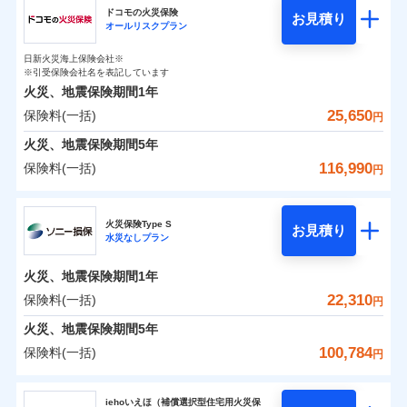
円
円
円
ドコモの火災保険
お見積り
水災
盗難
オールリスクプラン
チューリッヒ保険会社のおすすめポイント
修理費だけでなく、修理と密接に関わる費用も損害保
水濡れ
補償の範囲
※1
？
0
03
4,750
2,600
POINT
家財
騒擾（じょう）
円
険金としてまとめてお支払いします！
円
円
日新火災海上保険会社※
保険料（一括）内訳
01
外部からの落下・
破損・汚損
POINT
※引受保険会社名を表記しています
全国の損害サービス拠点が一日でも早く保険金をお届
飛来・衝突
火災、地震保険期間
1年
けできるよう万全の損害サービス体制で手厚く支援し
25,650
保険料(一括)
火災
風災・雹（ひょ
火災 1年
地震 1年
円
ランキングをもっと見る
ます！
落雷
う）災、雪災
「メディカルアシスト」「介護アシスト」など豊富な
火災、地震保険期間
破裂・爆発
5年
0
12,250
7,800
建物
円
付帯サービスでお客様の日々の生活もしっかりサポー
円
円
116,990
保険料(一括)
円
イチオシ
02
POINT
水災
盗難
トします！
水濡れ
ドコモの火災保険
※1
騒擾（じょう）
0
8,100
2,600
すまいのリスクを6つに整理し、補償内容をシンプルに
家財
円
円
円
上半期
新規契約数ランキング
火災保険Type S
外部からの落下・
破損・汚損
お見積り
わかりやすくしています！
水災なしプラン
飛来・衝突
※
ドコモの火災保険
のおすすめポイント
補償の範囲
？
03
POINT
補償内容
※2
すまいやライフスタイルに応じた契約プランをご用意
当社火災保険新規契約者数より算出[
年
月]（ドコモスマート保険
火災、地震保険期間
1年
保険料（一括）内訳
01
POINT
しています。
ナビ調べ）
22,310
保険料(一括)
円
お客さまのニーズに合わせてオプションの特約のご選
免責金額（自己負
火災
風災・雹（ひょ
免責金額なし
※2
落雷
う）災、雪災
択が可能です。
担額）
火災 1年
地震 1年
火災、地震保険期間
5年
イチオシ
破裂・爆発
02
POINT
建物が全焼・全壊時（延床面積に対する損害の割合が
100,784
保険料(一括)
円
臨時費用
80％以上）には、建物保険金額を全額お支払いいたし
0
8,150
7,800
建物
円
円
円
水災
補償内容
盗難
火災、自然災害、盗難などトータルでカバーし、大
ソニー損害保険株式会社
損害防止費用
ます！
水濡れ
切な住まいをお守りします！
iehoいえほ（補償選択型住宅用火災保
※1
ランキングをもっと見る