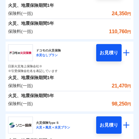
0
2,750
2,600
めポイント
選びいただけます。さらに、自分好みにオプション
家財
円
円
円
しかも「地震上乗せ特約（全半損時のみ）」で、地震
インターネット割引
銀行振込
火災、地震保険期間
1年
対面
修理付帯費用保険金
を追加・削除することで、補償内容を自由にカスタ
※4
の被害にも火災保険の保険金額に対して最大100％で備
その他付帯される
保険料（一括）内訳
24,350
保険料(一括)
01
POINT
円
請求権保全行使手続費用保険金
マイズしていただけます。ニーズに合わせたパック
※4
えられます（一部損は対象外）。
水まわりサービス（24時間サポー
補償内容
費用の補償
一括払
始期日
2025/10/01
ト）
火災、地震保険期間
5年
損害拡大防止費用保険金
単位での補償設計のため、どの補償が必要か不安な
※4
補償内容
支払方法
年払い
火災 1年
地震 1年
カギあけサービス（24時間サポー
人にも補償項目が選びやすいです。
110,760
保険料(一括)
円
※1水災料率は最低リスク区分を適用
月払い
付帯サービス
ト）
適用される割引
建築年割引
補償の範囲
免責金額（自己負
？
03
説明事項
※2雑危険（盗難を除く）および破汚
POINT
日新火災が提供する安心と信頼の事故対応で、万が
免責金額なし
※2
チューリッヒ保険会社
イチオシ
担額）
02
キャッシュレス・リペアサービス
免責金額（自己負
POINT
損において、自己負担額5万円
0
5,700
7,800
建物
円
円
円
一の場合も迅速に対応します。お客さまからの事故
免責金額なし
ネット申込
※1
担額）
家財破損支払限度額50万円
ドコモの火災保険
気象災害アラート
お見積り
申込方法
のご連絡の受付や事故相談などを、夜間・休日を問
郵送
※5
水災なしプラン
チューリッヒ保険会社のおすすめポイント
お客様ご自身により、ウェブサイトでお手続きを完
臨時費用
その他条件
水災初期費用補償特約
※3
募集文書番号
火災
風災・雹（ひょ
わず、24時間・365日対応しています。
対面
0
2,800
臨時費用
2,600
家財
円
了された場合、10％のインターネット割引が適用！
落雷
※保険料は下の場合の築年月で計算し
損害防止費用
円
う）災、雪災
円
建物の復旧に関する特約
日新火災海上保険会社※
保険料（一括）内訳
01
破裂・爆発
POINT
ています。
損害防止費用
※引受保険会社名を表記しています
（地震保険を除きます。）
残存物取片づけ費用
付帯される費用保
正式名称は、すまいの保険です。本保険は、日新火災を引受保険会社
※4
始期日
2024/10/01
新築：2026年1月
火災、地震保険期間
1年
険金
とし、取扱代理店であるドコモと共同募集代理店である株式会社ドコ
残存物取片づけ費用
メディカルアシスト
備考
付帯される費用保
失火見舞費用
※5
減らしたコストをお客さまに還元
築5年：2021年1月
付帯サービス
水災
盗難
モ・インシュアランス（以下、ドコモ・インシュアランス）が提供す
険金
21,470
保険料(一括)
火災 1年
地震 1年
失火見舞費用
介護アシスト
円
水道管修理費用
水濡れ
築10年：2016年1月
※1水災料率は最低リスク区分を適用
自分に必要な補償を選べる、だから保険料にムダが
るものです。
騒擾（じょう）
水道管修理費用
築15年：2011年1月
地震火災費用
※2破損・汚損の取扱いはなし
火災、地震保険期間
5年
ない！
外部からの落下・
破損・汚損
クレジットカード
ドコモスマート保険ナビ編集部の評価
0
※3水道管修理費用の取扱いはなし
8,350
地震火災費用
7,800
建物
円
円
円
飛来・衝突
98,250
保険料(一括)
説明事項
円
地震保険もセットOK！
イチオシ
02
※4コンビニ払の払込票をスマートフ
POINT
コンビニ払い
クレジットカード
防犯対策費用特約
その他付帯される
補償の範囲
？
03
POINT
払込方法
ォンアプリで支払うことができます。
「iehoいえほ」（補償選択型住宅用火災保険）
ドコモの火災保険
費用の補償
保険証券の不発行に関する特約（500
口座振替
コンビニ払い
特別費用保険金特約
※4
ソニー損保の新ネット火災保険は、補償の組合せが
適用される割引
※5一部契約のみ
払込方法
0
5,600
2,600
家財
お客さまのニーズ・ご予算に合わせて補償を自由に
円
円）
円
円
銀行振込
口座振替
火災保険Type S
自由だから、必要な補償に絞って選べます。
お見積り
お選びいただけます。
火災＋風災＋水災プラン
※
ドコモの火災保険
地震保険建築年割引
のおすすめポイント
銀行振込
火災
風災・雹（ひょ
募集文書番号
適用される割引
しかも、「地震上乗せ特約（全半損時のみ）」で、
その他条件
住まいのアシスタンスサービス
補償の範囲
※2
？
03
POINT
一括払
もしものとき、“時価”ではなく“新価”で保険金をお
家財セット割引
落雷
う）災、雪災