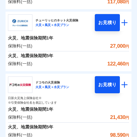
詳細を見る
火災 1年
騒擾（じょう）
地震 1年
失火見舞費用
水道管修理費用
117,080
保険料(一括)
備考
諸費用特約セットなし
詳細を見る
支払方法
年払い
円
ない！
外部からの落下・
破損・汚損
チューリッヒのネット火災保険は
ダイレクト型でネッ
水道管修理費用
地震火災費用
※2
月払い
飛来・衝突
クレジットカード
三井住友海上火災保険株式会社
すまいのリスクを６つに整理し、補償内容をシンプ
地震保険もセットOK！
イチオシ
ト完結のお手続き・リーズナブルな保険料
02
に加え、
火
POINT
0
11,810
地震火災費用
7,800
クレジットカード
建物
円
円
円
補償の範囲
？
見積もりや保険会社とのご契約に先立ち、当社が提供する
03
POINT
コンビニ払い
見積もりや保険会社とのご契約に先立ち、当社が提供する
ルにして、わかりやすいのが特徴です。
災に対する補償に加え、すべてのプランに盗難等がつ
チューリッヒのネット火災保険
「iehoいえほ」（補償選択型住宅用火災保険）
保険証券の不発行に関する特約（500
お見積り
コンビニ払い
ネット申込
※3
ドコモスマート保険ナビの利用規約と個人情報の取扱いに
適用される割引
払込方法
火災＋風災＋水災プラン
口座振替
ドコモスマート保険ナビの利用規約と個人情報の取扱いに
払込方法
三井住友海上火災保険株式会社のおすすめポイン
お客さまのニーズ・ご予算に合わせて補償を自由に
円）
いており、
すまいやライフスタイルに応じた契約プランを選べ
社会問題などを考慮された幅広い補償が特
建築年割引
同意いただく必要があります。詳細について、以下をご確
口座振替
申込方法
郵送
適用される割引
同意いただく必要があります。詳細について、以下をご確
銀行振込
0
4,170
2,600
ト
家財
円
お選びいただけます。
円
円
長です。
ます。
失火見舞金など付帯される費用保険金も多
インターネット割引
認ください。
銀行振込
火災、地震保険期間
1年
対面
火災
風災・雹（ひょ
認ください。
d払い
その他条件
住まいのアシスタンスサービス
補償の範囲
※2
？
03
POINT
く、ダイレクトでありながら充実した補償が魅力で
もしものとき、“時価”ではなく“新価”で保険金をお
落雷
う）災、雪災
建物が全焼・全壊時（延床面積に対する損害の割合
保険料（一括）内訳
ドコモスマート保険ナビサービス利用規約
27,000
保険料(一括)
01
POINT
円
ドコモスマート保険ナビサービス利用規約
破裂・爆発
水まわりサービス（24時間サポー
す。
支払いします。
一括払
始期日
2025/10/01
が80％以上）には、建物保険金額を全額お支払いし
当社による個人情報の取扱いについて（プライバシー
一括払
WEB見積もり+メールアドレス登録後
ト）
火災、地震保険期間
当社による個人情報の取扱いについて（プライバシー
5年
上半期
新規契約数ランキング
支払方法
年払い
てくれます。
家具や電化製品等の家財の保険金額も自由に選べま
ポリシー）
から4営業日+1日以降、お客さまが決
支払方法
年払い
水災
盗難
ポリシー）
火災 1年
地震 1年
カギあけサービス（24時間サポー
備考
122,460
保険料(一括)
火災
風災・雹（ひょ
円
※1雑危険（盗難を除く）および破汚
月払い
済した時点で保険のお申し込みと完了
付帯サービス
す。
水濡れ
※
説明事項
家族Eye（親族連絡先制度）
がご利用できます。
落雷
ト）
月払い
う）災、雪災
損において、自己負担額5万円
騒擾（じょう）
当社火災保険新規契約者数より算出[
となります。
年
月]（ドコモスマート保険
破裂・爆発
チューリッヒ保険会社
ネットに加え、お電話でもお申込み可能です！
イチオシ
※「ご契約者（保険にご加入されたお客さま）」が、その保険
02
キャッシュレス・リペアサービス
POINT
外部からの落下・
破損・汚損
0
8,900
7,800
ナビ調べ）
建物
円
円
円
ネット申込
契約に関する緊急連絡先としてご親族を登録する制度。
飛来・衝突
ネット申込
ドコモの火災保険
気象災害アラート
募集文書番号
お見積り
チューリッヒ保険会社で
クレジットカード
※3
申込方法
水災
郵送
盗難
※4
火災＋風災＋水災プラン
チューリッヒ保険会社のおすすめポイント
修理費だけでなく、修理と密接に関わる費用も損害保
申込方法
郵送
お見積もり
水濡れ
コンビニ払い
対面
補償の範囲
※1
？
0
03
4,030
2,600
払込方法
POINT
家財
騒擾（じょう）
円
険金としてまとめてお支払いします！
※保険料は下の場合の築年月で計算し
対面
円
円
日新火災海上保険会社※
口座振替
保険料（一括）内訳
01
外部からの落下・
破損・汚損
POINT
ています。
※引受保険会社名を表記しています
全国の損害サービス拠点が一日でも早く保険金をお届
チューリッヒ保険会社の
飛来・衝突
始期日
2024/10/01
銀行振込
新築：2026年1月
火災、地震保険期間
1年
始期日
2026/04/01
備考
詳細を見る
けできるよう万全の損害サービス体制で手厚く支援し
築5年：2021年1月
三井住友海上火災保険株式会社で
21,430
保険料(一括)
火災
風災・雹（ひょ
火災 1年
地震 1年
円
ランキングをもっと見る
ます！
築10年：2016年1月
※1破損・汚損の取扱いはなし
一括払
お見積もり
落雷
う）災、雪災
※1損害割合が30%未満の場合は定率
築15年：2011年1月
「メディカルアシスト」「介護アシスト」など豊富な
ドコモスマート保険ナビ編集部の評価
※2水道管修理費用の取扱いはなし
火災、地震保険期間
破裂・爆発
5年
補償内容
支払方法
年払い
見積もりや保険会社とのご契約に先立ち、当社が提供する
払、水災料率は最低リスク区分を適用
0
説明事項
※3コンビニ払の払込票をスマートフ
10,450
7,800
建物
円
付帯サービスでお客様の日々の生活もしっかりサポー
円
円
三井住友海上火災保険株式会社の
98,590
保険料(一括)
ドコモスマート保険ナビの利用規約と個人情報の取扱いに
※2破損・汚損、水ぬれは自己負担額
月払い
円