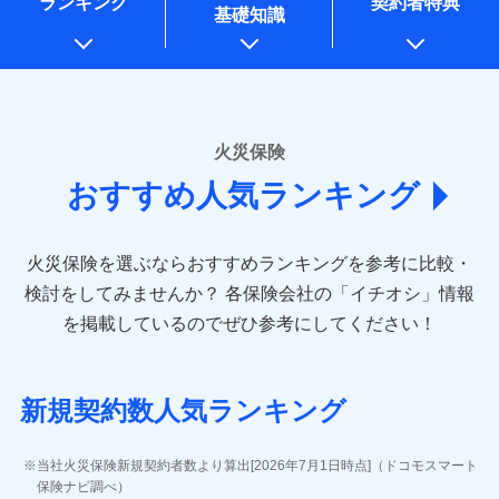
ランキング
契約者特典
※1水災料率は最低リスク区分を適用
一括払
万一ご自宅が被害にあわれた場合は、修繕業者のご紹
始期日
2026/01/01
同意いただく必要があります。詳細について、以下をご確
銀行振込
基礎知識
上記に係る案内・手続き・管理等付帯業務を行うため
※2損害保険金として支払い
支払方法
ドコモスマート保険ナビ編集部の評価
年払い
介などをご利用いただけます。
認ください。
説明事項
* 当社が委託を受けている保険会社の情報は、保険会社
※3損害保険金が支払われる場合に限
※1損害割合が30%未満の場合は定率
月払い
コンビニ払いの払込票をスマートフォンアプリでお支
一括払
ドコモスマート保険ナビサービス利用規約
り、費用保険金として支払い
のホームページに掲載しておりますので、ご確認くださ
払、水災料率は最も水災リスクが低い
補償内容
払いが可能です。
支払方法
年払い
ドコモの火災保険は、基本補償となる火災、破裂・爆
い。
当社による個人情報の取扱いについて（プライバシー
水災等地を適用
ネット申込
説明事項
月払い
募集文書番号
ポリシー）
発に加え、風災、落雷や盗難・水ぬれなど住まいを取
※2水道管修理費用の取扱いはなし
申込方法
郵送
■損害保険
※3一括払・年払のみ、コンビニ・ペ
り巻く多様なリスクに対応。3つの基本プランから選択
火災保険
免責金額（自己負
対面
ネット申込
イジー（番号通知方式）
あいおいニッセイ同和損害保険株式会社
免責金額なし
でき、さらに補償内容を自由にカスタマイズ可能なた
担額）
おすすめ人気ランキング
申込方法
(https://www.aioinissaydowa.co.jp/)
郵送
め、住居形態やライフスタイルに合わせて無駄のない
始期日
2024/10/01
ＳＯＭＰＯダイレクト損害保険株式会社で
募集文書番号
アクサ損害保険株式会社 (https://www.axa-
対面
最適設計が実現できます。スマホ・PCで手続きが完結
臨時費用
お見積もり
direct.co.jp/)
し、24時間365日の事故受付で万一の際も安心。保険
損害防止費用
※1水災料率は最低リスク区分を適用
火災保険を選ぶならおすすめランキングを参考に比較・
アニコム損害保険株式会社 (https://www.anicom-
始期日
2026/08/01
ドコモスマート保険ナビ編集部の評価
料に応じてdポイントもたまる、利便性とおトクさを兼
残存物取片づけ費用
※2盗難および水ぬれについては対象
付帯される費用保
sompo.co.jp/)
検討をしてみませんか？
各保険会社の「イチオシ」情報
見積もりや保険会社とのご契約に先立ち、当社が提供する
です。
険金
ね備えた火災保険です。
失火見舞費用
※2
東京海上ダイレクト損害保険株式会社
※1盗難、水濡れ、騒擾（じょう）、
を掲載しているのでぜひ参考にしてください！
※3水ぬれは自己負担額5万円
ドコモスマート保険ナビの利用規約と個人情報の取扱いに
修理費だけでなく、修理と密接に関わる費用も損害
水道管修理費用
外部からの落下・飛来・衝突は自動付
※3
(https://www.e-design.net/)
※4事故時諸費用（火災・風水災等限
同意いただく必要があります。詳細について、以下をご確
保険金としてまとめてお支払いしてくれます。
帯です。
地震火災費用
AIG損害保険株式会社
※4
説明事項
ドコモスマート保険ナビ編集部の評価
定）特約セットありも選択可能
認ください。
※2水まわりトラブル、カギ開け対
(https://www.aig.co.jp/sonpo)
全国の損害サービス拠点が一日でも早く保険金をお
※5修理費として保険金をお支払いし
応、ガラス破損の場合に60分までの
ドコモスマート保険ナビサービス利用規約
新規契約数人気ランキング
ます。
その他付帯される
ＳＢＩ損害保険株式会社
届けできるよう万全の損害サービス体制で手厚く支
修理付帯費用
簡易作業無料でご提供いたします。弊
登記物件の火災保険をお申込みの方におすすめ！登記
※6セットありも選択可能
費用の補償
当社による個人情報の取扱いについて（プライバシー
ドコモの火災保険で
(https://www.sbisonpo.co.jp/)
援が受けられます。
社提携業者にて24時間365日受付。受
※7保険金額×5％、300万円限度
情報の自動照合によるリアルタイム契約を実現！書類
説明事項
ポリシー）
お見積もり
ジェイアイ傷害火災保険株式会社
付後、専門業者が対応に向かいます。
当社火災保険新規契約者数より算出[2026年7月1日時点]（ドコモスマート
「メディカルアシスト」「介護アシスト」など豊富
※8一括払、長期一括払のみ
の提出と保険会社審査にお時間をいただきません！
インターネット割引
(https://www.jihoken.co.jp/)
ガラス破損の対応時間は9時～20時と
保険ナビ調べ）
な付帯サービスでお客様の日々の生活も充実したサ