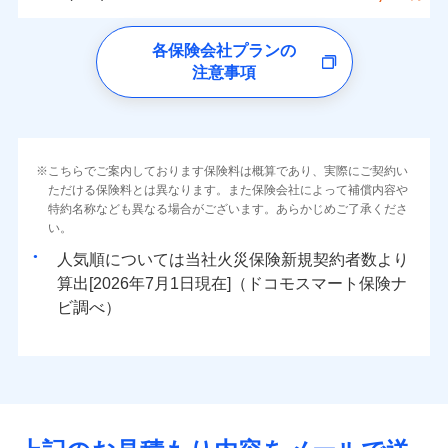
イチオシ
02
ォンアプリで支払うことができます。
POINT
クレジットカード
水災
盗難
トします！
5万円
詳細を見る
同意いただく必要があります。詳細について、以下をご確
ソニー損保の新ネット火災保険は、補償の組合せが
※4一部契約のみ
水濡れ
ドコモの火災保険
コンビニ払い
※3失火見舞費用の取扱いはなし
免責金額（自己負
※3
認ください。
※1
ネット申込
自由だから、必要な補償に絞って選べます。
免責金額なし
騒擾（じょう）
払込方法
※1
0
6,150
2,600
すまいのリスクを6つに整理し、補償内容をシンプルに
家財
円
円
円
上半期
新規契約数ランキング
各保険会社プランの
※4水道管修理費用の取扱いはなし
担額）
口座振替
外部からの落下・
破損・汚損
申込方法
郵送
ドコモスマート保険ナビサービス利用規約
募集文書番号
しかも、「地震上乗せ特約（全半損時のみ）」で、
説明事項
（破損・汚損等危険補償特約で補償対
わかりやすくしています！
見積もりや保険会社とのご契約に先立ち、当社が提供する
注意事項
飛来・衝突
※
ドコモの火災保険
のおすすめポイント
補償の範囲
銀行振込
？
03
POINT
補償内容
対面
象となる場合があります）
当社による個人情報の取扱いについて（プライバシー
ドコモスマート保険ナビの利用規約と個人情報の取扱いに
地震の被害にも最大100％で備えられます。
すまいやライフスタイルに応じた契約プランをご用意
臨時費用
当社火災保険新規契約者数より算出[
年
月]（ドコモスマート保険
※5地震火災費用の取扱いはなし
ポリシー）
同意いただく必要があります。詳細について、以下をご確
保険料（一括）内訳
01
POINT
しています。
損害防止費用
ナビ調べ）
一括払
※6火災・風災等の事故により建物に
始期日
2026/08/01
認ください。
お客さまのニーズに合わせてオプションの特約のご選
残存物取片づけ費用
付帯される費用保
損害が生じたとき、日新火災がご案内
支払方法
年払い
免責金額（自己負
火災
風災・雹（ひょ
免責金額なし
ドコモスマート保険ナビサービス利用規約
険金
する修理業者（指定工務店）が建物の
落雷
う）災、雪災
択が可能です。
失火見舞費用
担額）
火災 1年
地震 1年
※2
月払い
こちらでご案内しております保険料は概算であり、実際にご契約い
※1破損・汚損の免責額5万円
イチオシ
破裂・爆発
02
修理を行います。
POINT
当社による個人情報の取扱いについて（プライバシー
建物が全焼・全壊時（延床面積に対する損害の割合が
ただける保険料とは異なります。また保険会社によって補償内容や
水道管修理費用
※2水まわりトラブル、カギ開け対
※3
ドコモスマート保険ナビ編集部の評価
ソニー損害保険株式会社で
ポリシー）
特約名称なども異なる場合がございます。あらかじめご了承くださ
応、ガラス破損の場合に60分までの
臨時費用
80％以上）には、建物保険金額を全額お支払いいたし
ネット申込
地震火災費用
0
5,530
※4
7,800
建物
円
円
円
水災
補償内容
盗難
火災、自然災害、盗難などトータルでカバーし、大
お見積もり
募集文書番号
い。
簡易作業無料でご提供いたします。弊
損害防止費用
ます！
申込方法
郵送
水濡れ
切な住まいをお守りします！
社提携業者にて24時間365日受付。受
※1
ランキングをもっと見る
補償を自由に選べて、もしものときは「新価（再調達
騒擾（じょう）
人気順については当社
新規契約者数より
その他付帯される
残存物取片づけ費用
「フルサポートプラン」、「セレクト（水災なし）プ
付帯される費用の
対面
修理付帯費用
付後、専門業者が対応に向かいます。
外部からの落下・
破損・汚損
0
5,500
2,600
説明事項
費用の補償
水まわりトラブル、カギ開け対応など「住まいのア
家財
円
価額）」でお支払いします。
円
円
補償
算出[
年
月
日現在]（ドコモスマート保険ナ
見積もりや保険会社とのご契約に先立ち、当社が提供する
※
失火見舞費用
ラン
」の場合は、暮らしのQQ隊サービスがご利用い
免責金額（自己負
ガラス破損の対応時間は9時～20時と
飛来・衝突
免責金額なし
シスタンスサービス」が無料付帯
万一ご自宅が被害にあわれた場合は、修繕業者のご紹
ドコモスマート保険ナビの利用規約と個人情報の取扱いに
始期日
ビ調べ）
2026/01/01
担額）
なります。
水道管修理費用
ただけます。
インターネット割引
同意いただく必要があります。詳細について、以下をご確
※3クレジットカード会社の分割払い
介などをご利用いただけます。
補償の対象やお客さまの状況に応じたさまざまな割
地震火災費用
マンション等の共同住宅専用
が可能なことがあります。詳しくは各
適用される割引
指定工務店割引
認ください。
※1破損・汚損、物体の落下・飛来等/
臨時費用
コンビニ払いの払込票をスマートフォンアプリでお支
引をご用意！
クレジットカード会社にご確認くださ
ドコモスマート保険ナビ編集部の評価
騒擾、水濡れのみ自己負担額5万円
建築年割引（地震保険）
損害防止費用
払いが可能です。
適用される割引
ドコモスマート保険ナビサービス利用規約
建築年割引
い。
（物体の落下・飛来等/騒擾、水濡れ
補償の範囲
補償内容
残存物取片づけ費用
？
付帯される費用保
当社による個人情報の取扱いについて（プライバシー
03
POINT
説明事項
は建物のみ自己負担あり）
イチオシ
その他条件
指定工務店特約
02
※5
POINT
ドコモの火災保険は、基本補償となる火災、破裂・爆
補償の範囲
付帯サービス
険金
住まいの緊急かけつけサービス
？
ポリシー）
03
失火見舞費用
POINT
※2水道管修理費用の取扱いはなし
募集文書番号
補償内容
発に加え、風災、落雷や盗難・水ぬれなど住まいを取
※3一括払・年払のみ、コンビニ・ペ