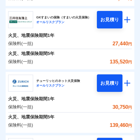
補償の範囲
？
03
POINT
東京海上日動火災保険株式会社
イチオシ
02
POINT
0
9,900
7,800
建物
円
円
円
GKすまいの保険（すまいの火災保険）
お見積り
オールリスクプラン
東京海上日動火災保険株式会社のおすすめポイン
お客様ご自身により、ウェブサイトでお手続きを完
火災
風災・雹（ひょ
0
5,150
2,600
ト
家財
円
了された場合、10％のインターネット割引が適用！
落雷
円
う）災、雪災
円
火災、地震保険期間
1年
破裂・爆発
（地震保険を除きます。）
保険料（一括）内訳
27,440
保険料(一括)
01
POINT
円
減らしたコストをお客さまに還元
水災
盗難
火災、地震保険期間
5年
水濡れ
自分に必要な補償を選べる、だから保険料にムダが
※1
火災 1年
騒擾（じょう）
地震 1年
135,520
保険料(一括)
円
ない！
外部からの落下・
破損・汚損
飛来・衝突
三井住友海上火災保険株式会社
地震保険もセットOK！
イチオシ
02
POINT
0
13,450
7,800
建物
円
円
円
チューリッヒのネット火災保険
「iehoいえほ」（補償選択型住宅用火災保険）
お見積り
オールリスクプラン
三井住友海上火災保険株式会社のおすすめポイン
お客さまのニーズ・ご予算に合わせて補償を自由に
0
4,530
2,600
ト
家財
円
お選びいただけます。
円
円
火災、地震保険期間
1年
補償の範囲
？
03
POINT
もしものとき、“時価”ではなく“新価”で保険金をお
保険料（一括）内訳
30,750
保険料(一括)
01
POINT
円
支払いします。
火災、地震保険期間
5年
上半期
新規契約数ランキング
家具や電化製品等の家財の保険金額も自由に選べま
火災 1年
地震 1年
139,460
保険料(一括)
火災
風災・雹（ひょ
円
す。
落雷
う）災、雪災
当社火災保険新規契約者数より算出[
年
月]（ドコモスマート保険
破裂・爆発
チューリッヒ保険会社
ネットに加え、お電話でもお申込み可能です！
イチオシ
02
POINT
0
12,290
7,800
ナビ調べ）
建物