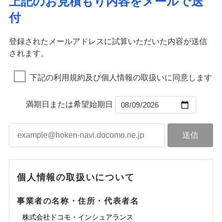
上記のお見積もり内容をメールで送
水道管修理費用
※2
すまいのサポート24
ドコモの火災保険はインターネット完結型の保険の
免責金額（自己負
イジー（番号通知方式）
クレジットカード
り巻く多様なリスクに対応。3つの基本プランから選択
火災
地震火災費用
風災・雹（ひょ
免責金額なし
付
担額）
リフォーム相談サービス
ため、保険料がリーズナブルで、各種割引も充実し
落雷
う）災、雪災
コンビニ払い
ＳＯＭＰＯダイレクト損害保険株式会社で
でき、さらに補償内容を自由にカスタマイズ可能なた
付帯サービス
火災
風災・雹（ひょ
払込方法
免責金額（自己負
破裂・爆発
長期優良住宅の維持保全サポートサー
ています。
落雷
う）災、雪災
募集文書番号
お見積もり
免責金額なし
口座振替
め、住居形態やライフスタイルに合わせて無駄のない
適用される割引
建築年割引
担額）
破裂・爆発
ビス
臨時費用
登録されたメールアドレスに試算いただいた内容が送信
保険料のお支払いでdポイントがたまります！保険
銀行振込
最適設計が実現できます。スマホ・PCで手続きが完結
水災
盗難
損害防止費用
されます。
付帯サービス
料に対して、通常のdポイントとは別に1%相当のd
水まわり・カギのトラブルサポート
水濡れ
し、24時間365日の事故受付で万一の際も安心。保険
ドコモスマート保険ナビ編集部の評価
臨時費用
水災
盗難
見積もりや保険会社とのご契約に先立ち、当社が提供する
ベーシックプラン(水災なし)に該当す
※1
残存物取片づけ費用
※2
付帯される費用保
備考
騒擾（じょう）
一括払
ポイントが上乗せして進呈されるため、「d払い」
水濡れ
料に応じてdポイントもたまる、利便性とおトクさを兼
る補償内容です
ドコモスマート保険ナビの利用規約と個人情報の取扱いに
損害防止費用
外部からの落下・
険金
破損・汚損
※1
失火見舞費用
騒擾（じょう）
下記の利用規約及び個人情報の取扱いに同意します
備考
諸費用特約セットなし
支払方法
年払い
や「dカード」でお支払いの場合は最大2%のdポイ
同意いただく必要があります。詳細について、以下をご確
飛来・衝突
ね備えた火災保険です。
残存物取片づけ費用
外部からの落下・
付帯される費用保
破損・汚損
※2
チューリッヒのネット火災保険は
ダイレクト型でネッ
水道管修理費用
※2
月払い
認ください。
ントがたまります。また「d払い」であれば、ポイ
飛来・衝突
クレジットカード
険金
失火見舞費用
ト完結のお手続き・リーズナブルな保険料
に加え、
火
ドコモスマート保険ナビ編集部の評価
地震火災費用
クレジットカード
ントで保険料を支払うこともできます。
コンビニ払い
満期日または希望始期日
ドコモスマート保険ナビサービス利用規約
水道管修理費用
災に対する補償に加え、すべてのプランに盗難等がつ
コンビニ払い
ネット申込
※3
払込方法
口座振替
払込方法
3つの基本プランからご自身にぴったりの補償をお
当社による個人情報の取扱いについて（プライバシー
地震火災費用
いており、
社会問題などを考慮された幅広い補償が特
建築年割引
口座振替
申込方法
郵送
登記物件の火災保険をお申込みの方におすすめ！登記
適用される割引
銀行振込
ポリシー）
選びいただけます。さらに、自分好みにオプション
長です。
失火見舞金など付帯される費用保険金も多
インターネット割引
銀行振込
対面
情報の自動照合によるリアルタイム契約を実現！書類
ドコモの火災保険で
d払い
修理付帯費用保険金
を追加・削除することで、補償内容を自由にカスタ
※3
く、ダイレクトでありながら充実した補償が魅力で
その他付帯される
お見積もり
の提出と保険会社審査にお時間をいただきません！
請求権保全行使手続費用保険金
マイズしていただけます。ニーズに合わせたパック
※3
水まわりサービス（24時間サポー
す。
補償内容
費用の補償
一括払
始期日
2025/10/01
一括払
ト）
損害拡大防止費用保険金
単位での補償設計のため、どの補償が必要か不安な
※3
補償内容
支払方法
年払い
支払方法
年払い
カギあけサービス（24時間サポー
個人情報の取扱いについて
見積もりや保険会社とのご契約に先立ち、当社が提供する
人にも補償項目が選びやすいです。
説明事項
※1水災料率は最低リスク区分を適用
月払い
付帯サービス
ト）
月払い
適用される割引
建築年割引
ドコモスマート保険ナビの利用規約と個人情報の取扱いに
免責金額（自己負
日新火災が提供する安心と信頼の事故対応で、万が
免責金額なし
※3
担額）
キャッシュレス・リペアサービス
同意いただく必要があります。詳細について、以下をご確
免責金額（自己負
事業者の名称・住所・代表者名
募集文書番号
一の場合も迅速に対応します。お客さまからの事故
免責金額なし
ネット申込
ジェイアイ傷害火災保険株式会社で
ネット申込
担額）
認ください。
水災初期費用補償特約
気象災害アラート
チューリッヒ保険会社で
その他条件
申込方法
のご連絡の受付や事故相談などを、夜間・休日を問
郵送
お見積もり
※4
株式会社ドコモ・インシュアランス
申込方法
郵送
臨時費用
建物の復旧に関する特約
※4