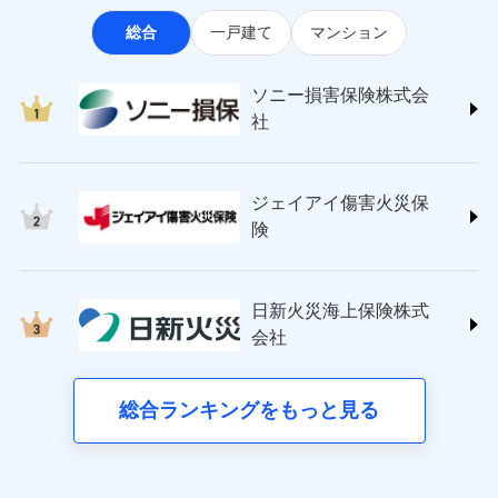
なります。
適用される割引
指定工務店割引
ソニー損害保険株式会社
見積もりや保険会社とのご契約に先立ち、当社が提供する
ポートが受けられます。
※3クレジットカード会社の分割払い
総合
一戸建て
マンション
(https://www.sonysonpo.co.jp/)
建築年割引（地震保険）
ドコモスマート保険ナビの利用規約と個人情報の取扱いに
募集文書番号
が可能なことがあります。詳しくは各
損害保険ジャパン株式会社 (https://www.sompo-
同意いただく必要があります。詳細について、以下をご確
クレジットカード会社にご確認くださ
その他条件
japan.co.jp/)
指定工務店特約
※5
い。
認ください。
ソニー損害保険株式会
ジェイアイ傷害火災保険株式会社で
ＳＯＭＰＯダイレクト損害保険株式会社
社
ドコモスマート保険ナビサービス利用規約
お見積もり
(https://www.sompo-direct.co.jp/)
すまいのサポート24
募集文書番号
東京海上日動火災保険株式会社で
当社による個人情報の取扱いについて（プライバシー
チューリッヒ保険会社 (https://www.zurich.co.jp/)
リフォーム相談サービス
付帯サービス
お見積もり
ポリシー）
ジェイアイ傷害火災保険株式会社の
東京海上日動火災保険株式会社
長期優良住宅の維持保全サポートサー
詳細を見る
ジェイアイ傷害火災保
(https://www.tokiomarine-nichido.co.jp/)
ビス
東京海上日動火災保険株式会社の
ドコモスマート保険ナビ編集部の評価
日新火災海上保険株式会社
険
詳細を見る
(https://www.nisshinfire.co.jp/)
備考
スリムプランに該当する補償内容です
見積もりや保険会社とのご契約に先立ち、当社が提供する
ペット＆ファミリー損害保険株式会社
すまいのリスクを６つに整理し、補償内容をシンプ
ドコモスマート保険ナビの利用規約と個人情報の取扱いに
ドコモスマート保険ナビ編集部の評価
(https://www.petfamilyins.co.jp/)
クレジットカード
ルにして、わかりやすいのが特徴です。
見積もりや保険会社とのご契約に先立ち、当社が提供する
同意いただく必要があります。詳細について、以下をご確
日新火災海上保険株式
三井住友海上火災保険株式会社 (https://www.ms-
コンビニ払い
ドコモスマート保険ナビの利用規約と個人情報の取扱いに
認ください。
会社
すまいやライフスタイルに応じた契約プランを選べ
チューリッヒのネット火災保険は
ダイレクト型でネッ
ins.com/)
同意いただく必要があります。詳細について、以下をご確
払込方法
口座振替
ます。
ドコモスマート保険ナビサービス利用規約
三井ダイレクト損害保険株式会社
ト完結のお手続き・リーズナブルな保険料
に加え、
火
認ください。
銀行振込
当社による個人情報の取扱いについて（プライバシー
建物が全焼・全壊時（延床面積に対する損害の割合
(https://www.mitsui-direct.co.jp/)
災に対する補償に加え、すべてのプランに盗難等がつ
総合ランキングをもっと見る
d払い
ドコモスマート保険ナビサービス利用規約
ポリシー）
が80％以上）には、建物保険金額を全額お支払いし
いており、
社会問題などを考慮された幅広い補償が特
当社による個人情報の取扱いについて（プライバシー
■生命保険
てくれます。
長です。
失火見舞金など付帯される費用保険金も多
一括払
ポリシー）
アクサ生命保険株式会社
※
家族Eye（親族連絡先制度）
がご利用できます。
く、ダイレクトでありながら充実した補償が魅力で
支払方法
年払い