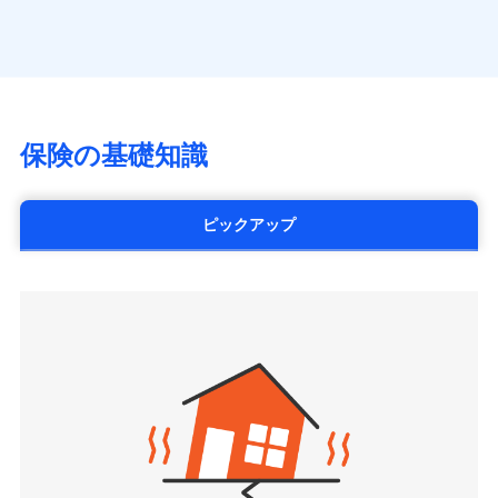
（https://www.axa.co.jp/）
※「ご契約者（保険にご加入されたお客さま）」が、その保険
す。
月払い
SBI生命保険株式会社（https://www.sbilife.co.jp/）
契約に関する緊急連絡先としてご親族を登録する制度。
FWD生命保険株式会社
ネット申込
（https://www.fwdlife.co.jp/）
申込方法
郵送
ソニー生命保険株式会社
対面
（https://www.sonylife.co.jp）
チューリッヒ保険会社で
SOMPOひまわり生命保険株式会社
保険の基礎知識
三井住友海上火災保険株式会社で
お見積もり
始期日
2026/04/01
（https://www.himawari-life.co.jp/）
お見積もり
第一ネオ生命保険株式会社
チューリッヒ保険会社の
※1損害割合が30%未満の場合は定率
（https://neofirst.co.jp/）
ピックアップ
三井住友海上火災保険株式会社の
詳細を見る
払、水災料率は最低リスク区分を適用
大樹生命保険株式会社（https://www.taiju-
詳細を見る
※2失火見舞費用の取扱いはなし
life.co.jp）
※3水道管修理費用の取扱いはなし
太陽生命保険株式会社（https://www.taiyo-
見積もりや保険会社とのご契約に先立ち、当社が提供する
説明事項
※4地震火災費用の取扱いはなし
見積もりや保険会社とのご契約に先立ち、当社が提供する
seimei.co.jp）
ドコモスマート保険ナビの利用規約と個人情報の取扱いに
※5火災・風災等の事故により建物に
ドコモスマート保険ナビの利用規約と個人情報の取扱いに
損害が生じたとき、日新火災がご案内
チューリッヒ生命保険株式会社
同意いただく必要があります。詳細について、以下をご確
同意いただく必要があります。詳細について、以下をご確
する修理業者（指定工務店）が建物の
認ください。
（https://www.zurichlife.co.jp/）
修理を行います。
認ください。
東京海上日動あんしん生命保険株式会社
ドコモスマート保険ナビサービス利用規約
（https://www.tmn-anshin.co.jp/）
ドコモスマート保険ナビサービス利用規約
当社による個人情報の取扱いについて（プライバシー
募集文書番号
なないろ生命保険株式会社
当社による個人情報の取扱いについて（プライバシー
ポリシー）
（https://www.nanairolife.co.jp/）
ポリシー）
日本生命保険相互会社