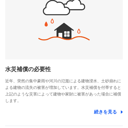
(https://www.jishin.co.jp/)
お見積もり
スマートプラス少額短期保険株式会社
（https://www.smartplus-insurance.com/）
見積もりや保険会社とのご契約に先立ち、当社が提供する
チューリッヒ少額短期保険株式会社
ドコモスマート保険ナビの利用規約と個人情報の取扱いに
(https://www.zurichssi.co.jp/)
同意いただく必要があります。詳細について、以下をご確
Tokio Marine X少額短期保険株式会社
認ください。
(https://www.tokiomarine-x.co.jp/)
ペットメディカルサポート株式会社
ドコモスマート保険ナビサービス利用規約
(https://pshoken.co.jp/)
当社による個人情報の取扱いについて（プライバシー
リトルファミリー少額短期保険株式会社
ポリシー）
(https://www.littlefamily-ssi.com/)
水災補償の必要性
2.共同募集を行う代理店から受領する個人情報
近年、突然の集中豪雨や河川の氾濫による建物浸水、土砂崩れに
よる建物の流失の被害が増加しています。水災補償を付帯すると
郵便、電話、およびＥメール等により、当社と取引のあるも
しくは委託を受けている保険会社・提携会社の保険その他に
上記のような災害によって建物や家財に被害があった場合に補償
関する情報を提供し、金融商品等の契約を勧奨するため、ま
します。
た維持管理等の委託業務遂行のため、またそれらに付帯、関
連する当社および提携会社のサービスを案内、提供するため
続きを見る
（なお、当社は複数の保険会社と取引があり、取得した個人
情報を取引のある他の保険会社の商品・サービスをご提案す
るために利用させていただくことがあります。）