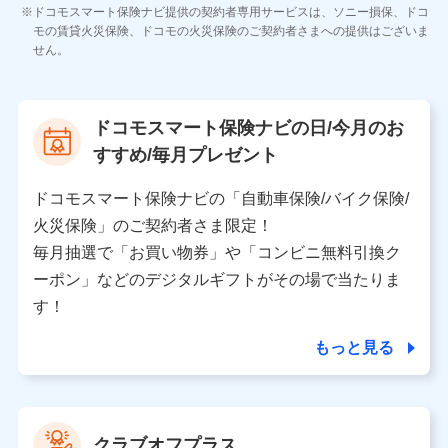
各種お問い合わせに対応するため
ドコモスマート保険ナビ提供の契約者専用サービスは、ソニー損保、ドコ
当社のサービスに関する情報提供や、皆様に有用なお知らせ
モの賃貸火災保険、ドコモの火災保険のご契約者さまへの提供はございま
をお送りするため
せん。
アンケートの送付のため
当社のサービスや媒体の運営改善に必要なデータを解析し、
分析するため
当社の対応品質向上やお問い合わせ内容の正確な把握のため
ドコモスマート保険ナビの日/今月のお
個人情報保護管理者の職名、連絡先
すすめ/毎月プレゼント
株式会社ドコモ・インシュアランス 営業部長
〒103-0013 東京都中央区日本橋人形町2-14-10 アー
ドコモスマート保険ナビの「自動車保険/バイク保険/
バンネット日本橋ビル 3F
火災保険」のご契約者さま限定！
株式会社ドコモ・インシュアランス
毎月抽選で「お買い物券」や「コンビニ無料引換ク
ーポン」などのデジタルギフトがその場で当たりま
個人情報の第三者提供について
す！
当社ではご本人の同意がある場合または法令に基づく場
合を除き、第三者に提供いたしません。
もっと見る
業務の委託
当社は利用目的の達成に必要な範囲内において個人情報
クラブオフプラス