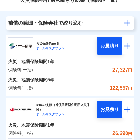
火災保険会社別見積もり結果（保険料一覧）
補償の範囲・保険会社で絞り込む
火災保険Type S
お見積り
オールリスクプラン
火災、地震保険期間
1年
27,327
保険料(一括)
円
火災、地震保険期間
5年
122,557
保険料(一括)
円
ソニー損害保険株式会社
iehoいえほ（補償選択型住宅用火災保
お見積り
険）
ソニー損害保険株式会社のおすすめポイント
オールリスクプラン
火災、地震保険期間
1年
保険料（一括）内訳
01
POINT
26,290
保険料(一括)
円