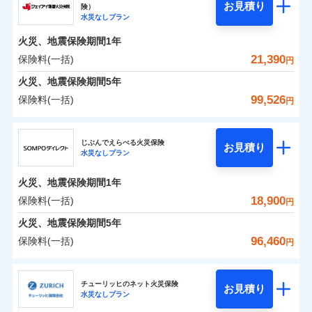
騒擾（じょう）
残存物取片づけ費用
「フルサポートプラン」、「セレクト（水災なし）プ
付帯される費用の
お見積り
険）
外部からの落下・
破損・汚損
0
7,100
2,600
ソニー損害保険株式会社のおすすめポイント
水まわりトラブル、カギ開け対応など「住まいのア
家財
円
円
円
補償
水災なしプラン
※
失火見舞費用
ラン
」の場合は、暮らしのQQ隊サービスがご利用い
免責金額（自己負
飛来・衝突
免責金額なし
シスタンスサービス」が無料付帯
担額）
水道管修理費用
ただけます。
火災、地震保険期間
1年
保険料（一括）内訳
01
POINT
補償の対象やお客さまの状況に応じたさまざまな割
地震火災費用
マンション等の共同住宅専用
21,390
保険料(一括)
円
臨時費用
引をご用意！
火災 1年
地震 1年
火災、地震保険期間
5年
損害防止費用
適用される割引
建築年割引
99,526
保険料(一括)
補償の範囲
補償内容
残存物取片づけ費用
？
付帯される費用保
03
円
POINT
イチオシ
02
POINT
補償の範囲
0
付帯サービス
険金
住まいの緊急かけつけサービス
6,066
7,800
？
建物
03
円
失火見舞費用
円
円
POINT
ジェイアイ傷害火災保険株式会社
補償内容
水道管修理費用
※3
ドコモの火災保険はインターネット完結型の保険の
じぶんでえらべる火災保険
免責金額（自己負
クレジットカード
お見積り
火災
地震火災費用
風災・雹（ひょ
免責金額なし
※2
水災なしプラン
0
5,844
2,600
ジェイアイ傷害火災保険株式会社のおすすめポイ
担額）
家財
円
ため、保険料がリーズナブルで、各種割引も充実し
円
円
落雷
う）災、雪災
コンビニ払い
火災
風災・雹（ひょ
払込方法
免責金額（自己負
破裂・爆発
ント
ています。
落雷
う）災、雪災
免責金額なし
口座振替
※2
適用される割引
建築年割引
火災、地震保険期間
1年
担額）
破裂・爆発
臨時費用
保険料のお支払いでdポイントがたまります！保険
銀行振込
保険料（一括）内訳
18,900
保険料(一括)
01
POINT
水災
盗難
円
損害防止費用
付帯サービス
料に対して、通常のdポイントとは別に1%相当のd
水まわり・カギのトラブルサポート
水濡れ
臨時費用
水災
盗難
※1
残存物取片づけ費用
火災、地震保険期間
5年
付帯される費用保
騒擾（じょう）
一括払
ポイントが上乗せして進呈されるため、「d払い」
水濡れ
損害防止費用
外部からの落下・
険金
破損・汚損
火災 1年
地震 1年
失火見舞費用
騒擾（じょう）
96,460
保険料(一括)
備考
諸費用特約セットなし
支払方法
年払い
円
や「dカード」でお支払いの場合は最大2%のdポイ
飛来・衝突
残存物取片づけ費用
外部からの落下・
イチオシ
付帯される費用保
破損・汚損
※3
02
POINT
水道管修理費用
※3
月払い
ントがたまります。また「d払い」であれば、ポイ
飛来・衝突
険金
ＳＯＭＰＯダイレクト損害保険株式会社
失火見舞費用
0
8,240
地震火災費用
7,800
クレジットカード
建物
円
円
円
ントで保険料を支払うこともできます。
ソニー損保の新ネット火災保険は、補償の組合せが自
水道管修理費用
チューリッヒのネット火災保険
お見積り
コンビニ払い
ネット申込
※4
水災なしプラン
払込方法
3つの基本プランからご自身にぴったりの補償をお
ＳＯＭＰＯダイレクト損害保険株式会社のおすす
由だから、必要な補償に絞って選べます。
地震火災費用
建築年割引
口座振替
申込方法
郵送
適用される割引