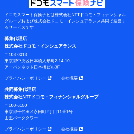
当該個人データを取り扱う各共同利用者（詳細は次のと
おり）
ドコモスマート保険ナビは
株式会社NTTドコモ・フィナンシャル
東京都千代田区永田町2丁目11番1号 山王パークタワー
グループおよび
株式会社ドコモ・インシュアランス共同で
運営す
株式会社NTTドコモ 代表取締役社長 前田 義晃
るサービスです
東京都中央区日本橋人形町2-14-10 アーバンネット日
募集代理店
本橋ビル 3F
株式会社ドコモ・インシュアランス
株式会社ドコモ・インシュアランス 代表取締役社
〒103-0013
長 吉村 忠義
東京都中央区日本橋人形町2-14-10
アーバンネット日本橋ビル3F
※ 当社および株式会社NTTドコモは、お客さまの情報
を利用させていただくにあたっては、「NTTドコモ パー
プライバシーポリシー
会社概要
ソナルデータ憲章」に定める行動原則を順守します 。
※ パーソナルデータダッシュボードの「第三者提供の
共同募集代理店
管理」の設定状態にかかわらず、共同利用する場合があ
株式会社NTTドコモ・フィナンシャルグループ
ります。
〒100-6150
※ dポイントクラブ会員ではないお客さま（2019年12
東京都千代田区永田町2丁目11番1号
月11日以降、一度もdポイントクラブ会員であったこと
山王パークタワー
がないお客さまに限る）に関する、2019年12月10日以
前に取得した個人データは、こちら の利用目的の範囲内
プライバシーポリシー
会社概要
に限って共同利用します。