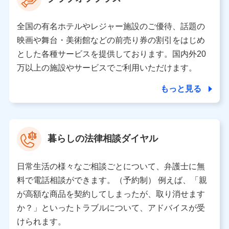
の取り扱いの全部または一部を委託する場合がありま
す。
全国の有名ホテルやレジャー施設のご優待、話題の
個人データの共同利用
映画や舞台・美術館などの前売り券の割引をはじめ
とした各種サービスを提供しております。国内外20
当社は株式会社NTTドコモとの間で、以下のとおり個
人データを共同利用します。
万以上の施設やサービスでご利用いただけます。
【共同して利用される利用データの項目】
もっと見る
当社又は株式会社NTTドコモがサービス提供等を通じて
取得した、以下の情報などの個人データ
基本情報
氏名、電話番号、メールアドレス、お客さまの識別子、属
暮らしの法律相談ダイヤル
性、連絡先、dポイントサービスのご利用に関する情報。例
として、dポイントカード番号、性別、年齢、家族構成、住
所、dポイント残高、dポイント利用履歴などが含まれます。
日常生活の様々なご相談ごとについて、弁護士に無
利用情報
料で電話相談ができます。（予約制） 例えば、「親
当社又は株式会社NTTドコモが提供する各種サービスなどの
ご契約・ご利用などに関する情報。例として、当社又は株式
が高額な商品を契約してしまったが、取り消せます
会社NTTドコモが提供する各種サービスのご契約状態・ご利
か？」といったトラブルについて、アドバイスが受
用履歴インターネット利用時の行動に関する情報、アプリケ
ーション利用時の行動に関する情報、購入されたサービスや
けられます。