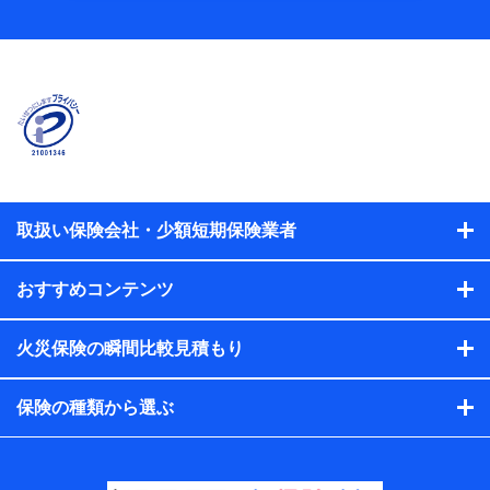
当社
株式会社NTTドコモ
【利用する者の利用目的】
当社又は株式会社NTTドコモが提供する保険関連サービスに
おけるユーザ登録受付および管理のため
当社又は株式会社NTTドコモと取引のあるもしくは委託を受
けている保険会社・提携会社の保険その他に関する情報を提
供するため、また維持管理等の委託業務遂行のため、またそ
れらに付帯、関連する当社、株式会社NTTドコモおよび提携
会社のサービスを案内、提供するため
取扱い保険会社・少額短期保険業者
（各サービスで取得したサービス利用履歴、ウェブサイトの
閲覧履歴、購買履歴、ご契約内容等のパーソナルデータを分
おすすめコンテンツ
析して、お客さまの趣味・嗜好・傾向に応じたサービス・商
品等に関するご提案や広告の配信等を行うことがありま
す。）
火災保険の瞬間比較見積もり
各種セミナーの開催のため
コンサルティングサービスの実施のため
アンケートやキャンペーン等の実施のため
保険の種類から選ぶ
上記に係る案内・手続き・管理等付帯業務を行うため
【当該個人データの管理について責任を有する者の名
称・住所・代表者名】