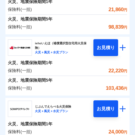
火災、地震保険期間
地震の被害にも最大100％で備えられます。
1年
保険料（一括）内訳
01
破裂・爆発
POINT
支払方法
年払い
支払いします。
一括払
WEB見積もり+メールアドレス登録後
21,860
保険料(一括)
上半期
新規契約数ランキング
円
その他条件
地震火災費用特約
月払い
※6
支払方法
年払い
家具や電化製品等の家財の保険金額も自由に選べま
から4営業日+1日以降、お客さまが決
水災
盗難
備考
火災
風災・雹（ひょ
火災 1年
地震 1年
火災、地震保険期間
5年
月払い
済した時点で保険のお申し込みと完了
す。
水濡れ
イチオシ
落雷
う）災、雪災
02
POINT
※1
暮らしのQQ隊（カギあけQQサービ
ネット申込
騒擾（じょう）
当社火災保険新規契約者数より算出[
となります。
年
月]（ドコモスマート保険
98,839
保険料(一括)
付帯サービス
破裂・爆発
円
ネットに加え、お電話でもお申込み可能です！
ス、水まわりQQサービス）
外部からの落下・
破損・汚損
ナビ調べ）
申込方法
郵送
ネット申込
0
5,970
7,800
建物
円
円
円
ドコモスマート保険ナビ編集部の評価
飛来・衝突
ソニー損害保険株式会社で
火災、自然災害、盗難などトータルでカバーし、大
ソニー損害保険株式会社
クレジットカード
対面
申込方法
郵送
※3
水災
盗難
お見積もり
切な住まいをお守りします！
クレジットカード
iehoいえほ（補償選択型住宅用火災保
※7
水濡れ
コンビニ払い
対面
お見積り
険）
補償の範囲
？
03
払込方法
POINT
騒擾（じょう）
コンビニ払い
補償を自由に選べて、もしものときは「新価（再調達
※7
0
5,100
2,600
ソニー損害保険株式会社のおすすめポイント
水まわりトラブル、カギ開け対応など「住まいのア
家財
円
円
円
始期日
2025/10/01
火災＋風災＋水災プラン
口座振替
払込方法
外部からの落下・
破損・汚損
口座振替
価額）」でお支払いします。
シスタンスサービス」が無料付帯
見積もりや保険会社とのご契約に先立ち、当社が提供する
飛来・衝突
始期日
2026/01/01
銀行振込
火災、地震保険期間
1年
保険料（一括）内訳
01
POINT
銀行振込
万一ご自宅が被害にあわれた場合は、修繕業者のご紹
ドコモスマート保険ナビの利用規約と個人情報の取扱いに
※7
※1水災料率は最低リスク区分を適用
補償の対象やお客さまの状況に応じたさまざまな割
22,220
保険料(一括)
火災
風災・雹（ひょ
円
※2盗難、水ぬれ等と破損等は5万円
ランキングをもっと見る
同意いただく必要があります。詳細について、以下をご確
介などをご利用いただけます。
※1損害割合が30%未満の場合は定率
一括払
引をご用意！
落雷
う）災、雪災
説明事項
※3損害保険金として支払い
認ください。
一括払
払、水災料率は最も水災リスクが低い
コンビニ払いの払込票をスマートフォンアプリでお支
火災 1年
地震 1年
火災、地震保険期間
破裂・爆発
5年
補償内容
支払方法
年払い
※4損害保険金が支払われる場合に限
水災等地を適用
支払方法
年払い
払いが可能です。
ドコモスマート保険ナビサービス利用規約
103,436
保険料(一括)
月払い
り、費用保険金として支払い
円
※2破損・汚損、物体の落下・飛来等/
イチオシ
月払い
02
水災
盗難
POINT
補償の範囲
0
当社による個人情報の取扱いについて（プライバシー
6,470
7,800
？
建物
03
円
円
円
POINT
騒擾、水濡れのみ自己負担額5万円
水濡れ
ジェイアイ傷害火災保険株式会社
説明事項
免責金額（自己負
ポリシー）
ネット申込
（物体の落下・飛来等/騒擾、水濡れ
募集文書番号
免責金額なし
騒擾（じょう）
※2
上半期
新規契約数ランキング
担額）
ネット申込
ドコモの火災保険はインターネット完結型の保険の
じぶんでえらべる火災保険
外部からの落下・
破損・汚損
は建物のみ自己負担あり）
お見積り
申込方法
郵送
火災＋風災＋水災プラン
飛来・衝突
0
4,990
2,600
ジェイアイ傷害火災保険株式会社のおすすめポイ
申込方法
家財
郵送
円
ため、保険料がリーズナブルで、各種割引も充実し
※3水道管修理費用の取扱いはなし
円
円
補償内容
※1
火災
対面
風災・雹（ひょ
臨時費用
※4一括払・年払のみ、コンビニ・ペ
ント
当社火災保険新規契約者数より算出[
対面
年
月]（ドコモスマート保険
ています。
ＳＯＭＰＯダイレクト損害保険株式会社で
落雷
う）災、雪災
火災、地震保険期間
1年
イジー（番号通知方式）
破裂・爆発
損害防止費用
ナビ調べ）
お見積もり
保険料のお支払いでdポイントがたまります！保険
始期日
2026/08/01
保険料（一括）内訳
24,000
保険料(一括)
01
POINT
円
残存物取片づけ費用
始期日
2024/10/01
付帯される費用保