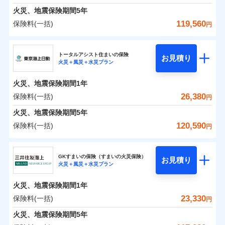
免責金額（自己負
料に対して、通常のdポイントとは別に1%相当のd
免責金額なし
募集文書番号
※1
水災
盗難
険金
失火見舞費用
担額）
火災、地震保険期間
5年
※3
※1破損・汚損の免責額5万円
ドコモスマート保険ナビ編集部の評価
ポイントが上乗せして進呈されるため、「d払い」
水濡れ
見積もりや保険会社とのご契約に先立ち、当社が提供する
※1水災料率は最低リスク区分を適用
火災 1年
水道管修理費用
地震 1年
※2水まわりトラブル、カギ開け対
騒擾（じょう）
※4
119,560
保険料(一括)
円
や「dカード」でお支払いの場合は最大2%のdポイ
ドコモスマート保険ナビの利用規約と個人情報の取扱いに
※2水ぬれ、破損、汚損等は自己負担
外部からの落下・
イチオシ
破損・汚損
02
応、ガラス破損の場合に60分までの
臨時費用
POINT
地震火災費用
※5
同意いただく必要があります。詳細について、以下をご確
補償内容
ントがたまります。また「d払い」であれば、ポイ
飛来・衝突
額5万円
修理費だけでなく、修理と密接に関わる費用も損害
ＳＯＭＰＯダイレクト損害保険株式会社
簡易作業無料でご提供いたします。弊
損害防止費用
0
8,710
7,800
建物
円
円
円
認ください。
※3事故時諸費用（火災・風水災等限
ントで保険料を支払うこともできます。
社提携業者にて24時間365日受付。受
ランキングをもっと見る
保険金としてまとめてお支払いしてくれます。
ソニー損保の新ネット火災保険は、補償の組合せが自
その他付帯される
トータルアシスト住まいの保険
残存物取片づけ費用
付帯される費用の
お見積り
定）特約セットありも選択可能
修理付帯費用
付後、専門業者が対応に向かいます。
説明事項
ドコモスマート保険ナビサービス利用規約
火災＋風災＋水災プラン
3つの基本プランからご自身にぴったりの補償をお
説明事項
費用の補償
ＳＯＭＰＯダイレクト損害保険株式会社のおすす
由だから、必要な補償に絞って選べます。
補償
全国の損害サービス拠点が一日でも早く保険金をお
※4修理費として保険金をお支払いし
失火見舞費用
免責金額（自己負
ガラス破損の対応時間は9時～20時と
ドコモスマート保険ナビ編集部の評価
免責金額なし
当社による個人情報の取扱いについて（プライバシー
0
3,110
2,600
めポイント
選びいただけます。さらに、自分好みにオプション
家財
ます。
円
円
円
しかも「地震上乗せ特約（全半損時のみ）」で、地震
届けできるよう万全の損害サービス体制で手厚く支
担額）
なります。
水道管修理費用
火災、地震保険期間
1年
ポリシー）
※5セットありも選択可能
インターネット割引
を追加・削除することで、補償内容を自由にカスタ
※3クレジットカード会社の分割払い
の被害にも火災保険の保険金額に対して最大100％で備
援が受けられます。
地震火災費用
保険料（一括）内訳
26,380
保険料(一括)
※6保険金額×5％、300万円限度
01
POINT
円
が可能なことがあります。詳しくは各
適用される割引
指定工務店割引
登記物件の火災保険をお申込みの方におすすめ！登記
マイズしていただけます。ニーズに合わせたパック
臨時費用
えられます（一部損は対象外）。
「メディカルアシスト」「介護アシスト」など豊富
※7一括払、長期一括払のみ
クレジットカード会社にご確認くださ
建築年割引（地震保険）
火災、地震保険期間
5年
情報の自動照合によるリアルタイム契約を実現！書類
単位での補償設計のため、どの補償が必要か不安な
損害防止費用
適用される割引
建築年割引
補償内容
な付帯サービスでお客様の日々の生活も充実したサ
い。
火災 1年
地震 1年
の提出と保険会社審査にお時間をいただきません！
人にも補償項目が選びやすいです。
120,590
保険料(一括)
補償内容
残存物取片づけ費用
付帯される費用保
円
ポートが受けられます。
その他条件
指定工務店特約
※6
補償の範囲
？
付帯サービス
険金
03
住まいの緊急かけつけサービス
POINT
失火見舞費用
日新火災が提供する安心と信頼の事故対応で、万が
募集文書番号
募集文書番号
東京海上日動火災保険株式会社
イチオシ
02
免責金額（自己負
POINT
0
8,850
7,800
建物
円
円
円
水道管修理費用
一の場合も迅速に対応します。お客さまからの事故
免責金額なし
※2
※1
すまいのサポート24
担額）
GKすまいの保険（すまいの火災保険）
免責金額（自己負
クレジットカード
お見積り
地震火災費用
免責金額なし
のご連絡の受付や事故相談などを、夜間・休日を問
※1
火災＋風災＋水災プラン
東京海上日動火災保険株式会社のおすすめポイン
担額）
お客様ご自身により、ウェブサイトでお手続きを完
リフォーム相談サービス
コンビニ払い
火災
風災・雹（ひょ
付帯サービス
わず、24時間・365日対応しています。
払込方法
0
4,750
臨時費用
2,600
ト
家財
円
了された場合、10％のインターネット割引が適用！
落雷
長期優良住宅の維持保全サポートサー
円
う）災、雪災
円
ジェイアイ傷害火災保険株式会社で
口座振替
適用される割引
建築年割引
火災、地震保険期間
1年
東京海上日動火災保険株式会社で
破裂・爆発
ビス
臨時費用
損害防止費用
（地震保険を除きます。）
お見積もり
正式名称は、すまいの保険です。本保険は、日新火災を引受保険会社
銀行振込
お見積もり
保険料（一括）内訳
23,330
保険料(一括)
01
POINT
円
損害防止費用
とし、取扱代理店であるドコモと共同募集代理店である株式会社ドコ
残存物取片づけ費用
付帯される費用保
減らしたコストをお客さまに還元
付帯サービス
水まわり・カギのトラブルサポート
ドコモスマート保険ナビ編集部の評価
水災
盗難
ベーシックプラン(水災あり)に該当す
モ・インシュアランス（以下、ドコモ・インシュアランス）が提供す
険金
ジェイアイ傷害火災保険株式会社の
残存物取片づけ費用
火災、地震保険期間
5年
失火見舞費用
付帯される費用保
備考
一括払
水濡れ
東京海上日動火災保険株式会社の
ドコモスマート保険ナビ編集部の評価
自分に必要な補償を選べる、だから保険料にムダが
る補償内容です
るものです。
※1
険金