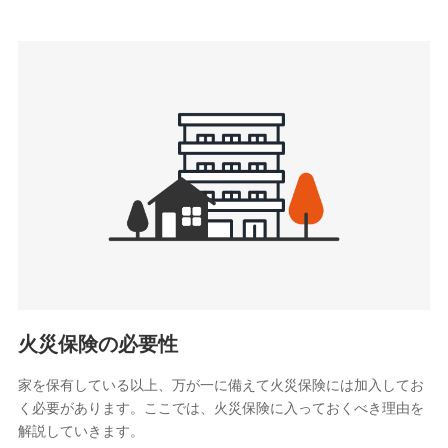
上記に係る連絡・手続き・管理等付帯業務を行うため
3.セミナー募集サイトから取得した個人情報
各種セミナーの案内、開催のため
上記に係る連絡・手続き・管理等付帯業務を行うため
4.家族・友達紹介にて取得した個人情報
被紹介者への連絡、及び当社と取引のあるもしくは委託を受
けている保険会社・提携会社の保険その他に関する情報を提
供し、金融商品等の契約を勧奨するため
アンケートやキャンペーン等の実施のため
上記に係る連絡・手続き・管理等付帯業務を行うため
5.通話録音にて取得する情報
電話対応の品質向上およびお問合せ内容の正確な把握のため
火災保険の必要性
家を保有している以上、万が一に備えて火災保険には加入してお
6.採用応募者の個人情報
く必要があります。ここでは、火災保険に入っておくべき理由を
採用選考および入社手続を実施するため
解説していきます。