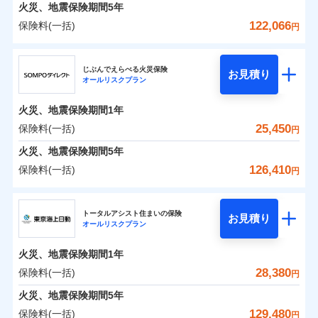
火災 1年
地震 1年
火災、地震保険期間
5年
122,066
保険料(一括)
円
0
9,174
7,800
建物
円
円
円
ジェイアイ傷害火災保険株式会社
じぶんでえらべる火災保険
お見積り
オールリスクプラン
0
7,753
2,600
ジェイアイ傷害火災保険株式会社のおすすめポイ
家財
円
円
円
ント
火災、地震保険期間
1年
保険料（一括）内訳
25,450
保険料(一括)
01
POINT
円
火災、地震保険期間
5年
火災 1年
地震 1年
126,410
保険料(一括)
円
イチオシ
02
POINT
ＳＯＭＰＯダイレクト損害保険株式会社
0
10,920
7,800
建物
円
円
円
ソニー損保の新ネット火災保険は、補償の組合せが自
トータルアシスト住まいの保険
お見積り
オールリスクプラン
ＳＯＭＰＯダイレクト損害保険株式会社のおすす
由だから、必要な補償に絞って選べます。
0
4,970
2,600
めポイント
家財
円
円
円
しかも「地震上乗せ特約（全半損時のみ）」で、地震
火災、地震保険期間
1年
の被害にも火災保険の保険金額に対して最大100％で備
保険料（一括）内訳
28,380
保険料(一括)
01
POINT
円
えられます（一部損は対象外）。
火災、地震保険期間
5年
火災 1年
地震 1年
129,480
保険料(一括)
円