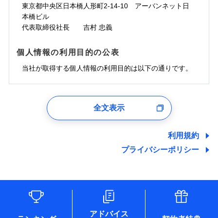
ドコモスマート保険ナビサービス利用規約
お見積もり
わず、24時間・365日対応しています。
対面
東京都中央区日本橋人形町2-14-10 アーバンネット日
臨時費用
※保険料は下の場合の築年月で計算し
対面
損害防止費用
当社による個人情報の取扱いについて（プライバシー
ジェイアイ傷害火災保険株式会社の
本橋ビル
ています。
損害防止費用
メディカルアシスト
残存物取片づけ費用
付帯される費用保
正式名称は、すまいの保険です。本保険は、日新火災を引受保険会社
チューリッヒ保険会社の
※5
ポリシー）
詳細を見る
付帯サービス
始期日
2024/10/01
新築：2026年1月
代表取締役社長 吉村 忠義
始期日
2026/04/01
険金
とし、取扱代理店であるドコモと共同募集代理店である株式会社ドコ
残存物取片づけ費用
介護アシスト
備考
付帯される費用保
詳細を見る
失火見舞費用
※6
築5年：2021年1月
モ・インシュアランス（以下、ドコモ・インシュアランス）が提供す
険金
失火見舞費用
水道管修理費用
築10年：2016年1月
ドコモスマート保険ナビ編集部の評価
※1水災料率は最低リスク区分を適用
るものです。
※1破損・汚損、水ぬれは自己負担額
個人情報の利用目的の公表
見積もりや保険会社とのご契約に先立ち、当社が提供する
クレジットカード
水道管修理費用
築15年：2011年1月
地震火災費用
※2水道管修理費用の取扱いはなし
見積もりや保険会社とのご契約に先立ち、当社が提供する
5万円
ドコモスマート保険ナビの利用規約と個人情報の取扱いに
コンビニ払い
説明事項
※3コンビニ払の払込票をスマートフ
地震火災費用
当社が取得する個人情報の利用目的は以下の通りです。
払込方法
ドコモスマート保険ナビの利用規約と個人情報の取扱いに
※2失火見舞費用の取扱いはなし
ソニー損保の新ネット火災保険は、補償の組合せが
同意いただく必要があります。詳細について、以下をご確
ォンアプリで支払うことができます。
口座振替
クレジットカード
防犯対策費用特約
その他付帯される
補償の範囲
※3水道管修理費用の取扱いはなし
？
同意いただく必要があります。詳細について、以下をご確
03
POINT
認ください。
自由だから、必要な補償に絞って選べます。
※4一部契約のみ
費用の補償
保険証券の不発行に関する特約（500
銀行振込
コンビニ払い
（破損・汚損等危険補償特約で補償対
特別費用保険金特約
※3
認ください。
適用される割引
1.見積請求受付時、資料請求受付時、ユーザー登録受
払込方法
円）
しかも、「地震上乗せ特約（全半損時のみ）」で、
ドコモスマート保険ナビサービス利用規約
説明事項
象となる場合があります）
口座振替
付時
ドコモスマート保険ナビサービス利用規約
募集文書番号
※4地震火災費用の取扱いはなし
全文表示
地震の被害にも最大100％で備えられます。
一括払
当社による個人情報の取扱いについて（プライバシー
地震保険建築年割引
銀行振込
火災
風災・雹（ひょ
適用される割引
ユーザー登録受付および、管理のため
※5火災・風災等の事故により建物に
当社による個人情報の取扱いについて（プライバシー
その他条件
住まいのアシスタンスサービス
※2
ポリシー）
支払方法
年払い
家財セット割引
落雷
う）災、雪災
郵便、電話、およびＥメール等により、当社と取引のあるも
損害が生じたとき、日新火災がご案内
ポリシー）
破裂・爆発
月払い
一括払
しくは委託を受けている保険会社・提携会社の保険その他に
する修理業者（指定工務店）が建物の
利用規約
WEB見積もり+メールアドレス登録後
その他条件
地震火災費用特約
関する情報を提供し、金融商品等の契約を勧奨するため、ま
修理を行います。
※7
支払方法
年払い
から4営業日+1日以降、お客さまが決
プライバシーポリシー
水災
盗難
備考
た維持管理等の委託業務遂行のため、またそれらに付帯、関
ネット申込
月払い
済した時点で保険のお申し込みと完了
水濡れ
連する当社および提携会社のサービスを案内、提供するため
ソニー損害保険株式会社で
※1
クレジットカード
申込方法
郵送
※8
募集文書番号
騒擾（じょう）
となります。
（なお、当社は複数の保険会社と取引があり、取得した個人
ドコモスマート保険ナビ編集部の評価
お見積もり
外部からの落下・
破損・汚損
コンビニ払い
対面
※8
ネット申込
情報を取引のある他の保険会社の商品・サービスをご提案す
払込方法
飛来・衝突
口座振替
クレジットカード
申込方法
郵送
※3
るために利用させていただくことがあります。）
補償を自由に選べて、もしものときは「新価（再調達
始期日
2025/10/01
各種セミナーの開催のため
銀行振込
コンビニ払い
※8
対面
見積もりや保険会社とのご契約に先立ち、当社が提供する
払込方法
コンサルティングサービスの実施のため
価額）」でお支払いします。
口座振替
ドコモスマート保険ナビの利用規約と個人情報の取扱いに
アドバイス
アンケートやキャンペーン等の実施のため