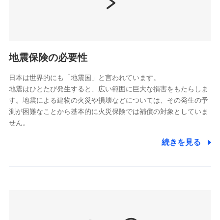
（https://www.nissay.co.jp）
はなさく生命保険株式会社
（https://www.life8739.co.jp/）
ドコモスマート保険ナビ編集部の評価
マニュライフ生命保険株式会社
（https://www.manulife.co.jp/）
地震保険の必要性
三井住友海上あいおい生命保険株式会社
ドコモの火災保険は、基本補償となる火災、破裂・爆
（https://www.msa-life.co.jp/）
発に加え、風災、落雷や盗難・水ぬれなど住まいを取
日本は世界的にも「地震国」と言われています。
メットライフ生命株式会社
地震はひとたび発生すると、広い範囲に巨大な損害をもたらしま
り巻く多様なリスクに対応。3つの基本プランから選択
(https://www.metlife.co.jp/)
す。地震による建物の火災や損壊などについては、その発生の予
でき、さらに補償内容を自由にカスタマイズ可能なた
メディケア生命保険株式会社
測が困難なことから基本的に火災保険では補償の対象としていま
め、住居形態やライフスタイルに合わせて無駄のない
（https://www.medicarelife.com/）
せん。
最適設計が実現できます。スマホ・PCで手続きが完結
し、24時間365日の事故受付で万一の際も安心。保険
■少額短期保険
続きを見る
株式会社アシロ少額短期保険
料に応じてdポイントもたまる、利便性とおトクさを兼
(https://kailash.co.jp/)
ね備えた火災保険です。
SBIいきいき少額短期保険会社 (https://www.i-
sedai.com/)
SBIペット少額短期保険株式会社
(https://www.sbipet-ssi.co.jp/)
SBIリスタ少額短期保険会社
ドコモの火災保険で