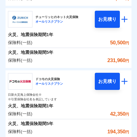
補償の範囲
？
03
POINT
三井住友海上火災保険株式会社
イチオシ
02
POINT
0
14,850
18,600
建物
円
円
円
チューリッヒのネット火災保険
お見積り
オールリスクプラン
三井住友海上火災保険株式会社のおすすめポイン
お客様ご自身により、ウェブサイトでお手続きを完
火災
風災・雹（ひょ
0
4,450
6,200
ト
家財
円
了された場合、10％のインターネット割引が適用！
落雷
円
う）災、雪災
円
火災、地震保険期間
1年
破裂・爆発
（地震保険を除きます。）
保険料（一括）内訳
50,500
保険料(一括)
01
POINT
円
減らしたコストをお客さまに還元
水災
盗難
火災、地震保険期間
5年
水濡れ
自分に必要な補償を選べる、だから保険料にムダが
※1
火災 1年
騒擾（じょう）
地震 1年
231,960
保険料(一括)
円
ない！
外部からの落下・
破損・汚損
飛来・衝突
チューリッヒ保険会社
地震保険もセットOK！
イチオシ
02
POINT
0
20,860
18,600
建物
円
円
円
ドコモの火災保険
「iehoいえほ」（補償選択型住宅用火災保険）
お見積り
オールリスクプラン
チューリッヒ保険会社のおすすめポイント
お客さまのニーズ・ご予算に合わせて補償を自由に
0
4,750
6,200
家財
円
お選びいただけます。
円
円
日新火災海上保険会社※
保険料（一括）内訳
01
POINT
※引受保険会社名を表記しています
補償の範囲
？
03
POINT
もしものとき、“時価”ではなく“新価”で保険金をお
火災、地震保険期間
1年
支払いします。
42,350
保険料(一括)
火災 1年
地震 1年
上半期
新規契約数ランキング
円
家具や電化製品等の家財の保険金額も自由に選べま
火災
風災・雹（ひょ
火災、地震保険期間
5年
す。
落雷
う）災、雪災
0
18,550
18,600
建物
円
円
円
当社火災保険新規契約者数より算出[
年
月]（ドコモスマート保険
194,350
保険料(一括)
破裂・爆発
円
ネットに加え、お電話でもお申込み可能です！
イチオシ
02
POINT
ナビ調べ）