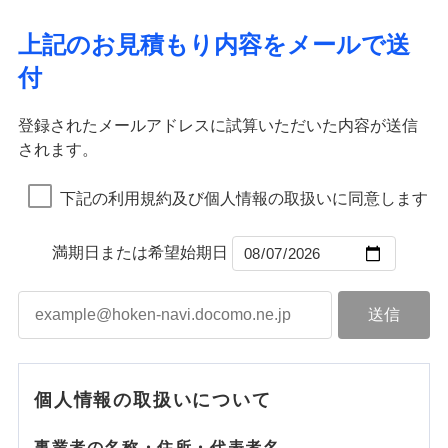
ドコモスマート保険ナビ編集部の評価
ソニー損害保険株式会社で
ポリシー）
イチオシ
02
応、ガラス破損の場合に60分までの
臨時費用
POINT
ネット申込
地震火災費用
補償の範囲
※4
？
03
POINT
補償内容
お見積もり
募集文書番号
簡易作業無料でご提供いたします。弊
損害防止費用
申込方法
郵送
上記のお見積もり内容をメールで送
社提携業者にて24時間365日受付。受
ランキングをもっと見る
補償を自由に選べて、もしものときは「新価（再調達
ドコモの火災保険はインターネット完結型の保険の
その他付帯される
残存物取片づけ費用
付帯される費用の
対面
火災
修理付帯費用
風災・雹（ひょ
付後、専門業者が対応に向かいます。
付
説明事項
費用の補償
価額）」でお支払いします。
ため、保険料がリーズナブルで、各種割引も充実し
補償
見積もりや保険会社とのご契約に先立ち、当社が提供する
落雷
失火見舞費用
う）災、雪災
免責金額（自己負
ガラス破損の対応時間は9時～20時と
火災
風災・雹（ひょ
免責金額なし
破裂・爆発
万一ご自宅が被害にあわれた場合は、修繕業者のご紹
ています。
ドコモスマート保険ナビの利用規約と個人情報の取扱いに
落雷
う）災、雪災
始期日
2026/01/01
担額）
なります。
水道管修理費用
破裂・爆発
インターネット割引
同意いただく必要があります。詳細について、以下をご確
※3クレジットカード会社の分割払い
登録されたメールアドレスに試算いただいた内容が送信
介などをご利用いただけます。
保険料のお支払いでdポイントがたまります！保険
地震火災費用
水災
盗難
が可能なことがあります。詳しくは各
適用される割引
指定工務店割引
認ください。
※1破損・汚損、物体の落下・飛来等/
されます。
臨時費用
コンビニ払いの払込票をスマートフォンアプリでお支
料に対して、通常のdポイントとは別に1%相当のd
水濡れ
水災
クレジットカード会社にご確認くださ
盗難
ドコモスマート保険ナビ編集部の評価
騒擾、水濡れのみ自己負担額5万円
建築年割引（地震保険）
※1
※2
損害防止費用
騒擾（じょう）
払いが可能です。
適用される割引
ドコモスマート保険ナビサービス利用規約
建築年割引
ポイントが上乗せして進呈されるため、「d払い」
水濡れ
い。
（物体の落下・飛来等/騒擾、水濡れ
外部からの落下・
破損・汚損
※1
騒擾（じょう）
補償内容
残存物取片づけ費用
下記の利用規約及び個人情報の取扱いに同意します
付帯される費用保
当社による個人情報の取扱いについて（プライバシー
や「dカード」でお支払いの場合は最大2%のdポイ
説明事項
は建物のみ自己負担あり）
飛来・衝突
外部からの落下・
破損・汚損
その他条件
指定工務店特約
※5
ドコモの火災保険は、基本補償となる火災、破裂・爆
付帯サービス
険金
住まいの緊急かけつけサービス
ポリシー）
失火見舞費用
※2水道管修理費用の取扱いはなし
募集文書番号
ントがたまります。また「d払い」であれば、ポイ
飛来・衝突
発に加え、風災、落雷や盗難・水ぬれなど住まいを取
※3一括払・年払のみ、コンビニ・ペ
水道管修理費用
※2
ントで保険料を支払うこともできます。
満期日または希望始期日
すまいのサポート24
免責金額（自己負
イジー（番号通知方式）
クレジットカード
り巻く多様なリスクに対応。3つの基本プランから選択
地震火災費用
免責金額なし
3つの基本プランからご自身にぴったりの補償をお
担額）
リフォーム相談サービス
コンビニ払い
ＳＯＭＰＯダイレクト損害保険株式会社で
でき、さらに補償内容を自由にカスタマイズ可能なた
付帯サービス
払込方法
選びいただけます。さらに、自分好みにオプション
長期優良住宅の維持保全サポートサー
募集文書番号
お見積もり
口座振替
め、住居形態やライフスタイルに合わせて無駄のない
適用される割引
建築年割引
ビス
臨時費用
を追加・削除することで、補償内容を自由にカスタ
銀行振込
最適設計が実現できます。スマホ・PCで手続きが完結
損害防止費用
マイズしていただけます。ニーズに合わせたパック
補償内容
付帯サービス
水まわり・カギのトラブルサポート
し、24時間365日の事故受付で万一の際も安心。保険
ドコモスマート保険ナビ編集部の評価
見積もりや保険会社とのご契約に先立ち、当社が提供する
ベーシックプラン(水災なし)に該当す
残存物取片づけ費用
付帯される費用保
単位での補償設計のため、どの補償が必要か不安な
備考
補償内容
一括払
料に応じてdポイントもたまる、利便性とおトクさを兼
る補償内容です
ドコモスマート保険ナビの利用規約と個人情報の取扱いに
険金
失火見舞費用
個人情報の取扱いについて
人にも補償項目が選びやすいです。
備考
諸費用特約セットなし
支払方法
年払い
同意いただく必要があります。詳細について、以下をご確
ね備えた火災保険です。
チューリッヒのネット火災保険は
ダイレクト型でネッ
免責金額（自己負
水道管修理費用
※2
日新火災が提供する安心と信頼の事故対応で、万が
月払い
認ください。
免責金額なし
クレジットカード
※3
ト完結のお手続き・リーズナブルな保険料
担額）
に加え、
火
免責金額（自己負
ドコモスマート保険ナビ編集部の評価
地震火災費用
クレジットカード
事業者の名称・住所・代表者名