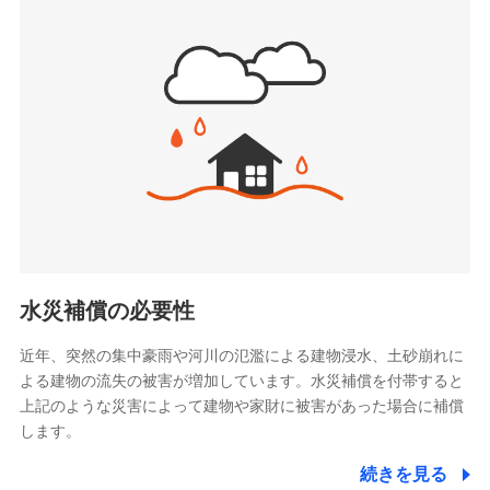
(https://www.sbipet-ssi.co.jp/)
SBIリスタ少額短期保険会社
ドコモの火災保険で
(https://www.jishin.co.jp/)
お見積もり
スマートプラス少額短期保険株式会社
（https://www.smartplus-insurance.com/）
見積もりや保険会社とのご契約に先立ち、当社が提供する
チューリッヒ少額短期保険株式会社
ドコモスマート保険ナビの利用規約と個人情報の取扱いに
(https://www.zurichssi.co.jp/)
同意いただく必要があります。詳細について、以下をご確
Tokio Marine X少額短期保険株式会社
認ください。
(https://www.tokiomarine-x.co.jp/)
ペットメディカルサポート株式会社
ドコモスマート保険ナビサービス利用規約
(https://pshoken.co.jp/)
当社による個人情報の取扱いについて（プライバシー
リトルファミリー少額短期保険株式会社
ポリシー）
(https://www.littlefamily-ssi.com/)
水災補償の必要性
2.共同募集を行う代理店から受領する個人情報
近年、突然の集中豪雨や河川の氾濫による建物浸水、土砂崩れに
よる建物の流失の被害が増加しています。水災補償を付帯すると
郵便、電話、およびＥメール等により、当社と取引のあるも
しくは委託を受けている保険会社・提携会社の保険その他に
上記のような災害によって建物や家財に被害があった場合に補償
関する情報を提供し、金融商品等の契約を勧奨するため、ま
します。
た維持管理等の委託業務遂行のため、またそれらに付帯、関
連する当社および提携会社のサービスを案内、提供するため
続きを見る
（なお、当社は複数の保険会社と取引があり、取得した個人