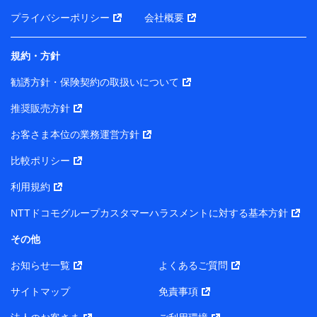
前に取得した個人データは、こちら の利用目的の範囲内
プライバシーポリシー
会社概要
に限って共同利用します。
規約・方針
当社は株式会社NTTドコモ・フィナンシャルグループ
との間で、以下のとおり個人データを共同利用しま
勧誘方針・保険契約の取扱いについて
す。
推奨販売方針
【共同して利用される利用データの項目】
当社または株式会社NTTドコモ・フィナンシャルグルー
お客さま本位の業務運営方針
プがサービス提供等を通じて取得した、以下の情報など
比較ポリシー
の個人データ
基本情報
利用規約
氏名、電話番号、メールアドレス、お客さまの識別子、属
NTTドコモグループカスタマーハラスメントに対する基本方針
性、連絡先、dポイントサービスのご利用に関する情報。例
として、dポイントカード番号、性別、年齢、家族構成、住
その他
所、dポイント残高、dポイント利用履歴などが含まれます。
利用情報
お知らせ一覧
よくあるご質問
当社または株式会社NTTドコモ・フィナンシャルグループが
提供する各種サービスなどのご契約・ご利用などに関する情
サイトマップ
免責事項
報。例として、当社または株式会社NTTドコモ・フィナンシ
ャルグループが提供する各種サービスのご契約状態・ご利用