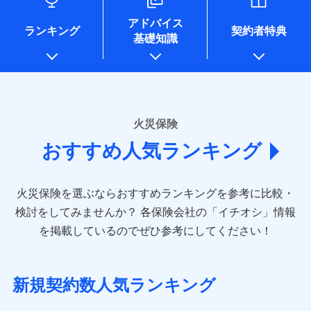
口座振替
各種セミナーの開催のため
銀行振込
コンビニ払い
※8
ドコモスマート保険ナビサービス利用規約
募集文書番号
払込方法
※4地震火災費用の取扱いはなし
地震の被害にも最大100％で備えられます。
当社による個人情報の取扱いについて（プライバシー
コンサルティングサービスの実施のため
銀行振込
口座振替
アドバイス
※5火災・風災等の事故により建物に
当社による個人情報の取扱いについて（プライバシー
アンケートやキャンペーン等の実施のため
ポリシー）
ランキング
契約者特典
一括払
銀行振込
損害が生じたとき、日新火災がご案内
基礎知識
ポリシー）
上記に係る案内・手続き・管理等付帯業務を行うため
一括払
支払方法
年払い
する修理業者（指定工務店）が建物の
* 当社が委託を受けている保険会社の情報は、保険会社
修理を行います。
支払方法
年払い
月払い
一括払
のホームページに掲載しておりますので、ご確認くださ
月払い
補償内容
支払方法
年払い
い。
ソニー損害保険株式会社で
募集文書番号
ネット申込
月払い
ドコモスマート保険ナビ編集部の評価
お見積もり
ネット申込
申込方法
郵送
■損害保険
火災保険
免責金額（自己負
申込方法
郵送
対面
ネット申込
あいおいニッセイ同和損害保険株式会社
免責金額なし
担額）
補償を自由に選べて、もしものときは「新価（再調達
対面
おすすめ人気ランキング
申込方法
見積もりや保険会社とのご契約に先立ち、当社が提供する
(https://www.aioinissaydowa.co.jp/)
郵送
価額）」でお支払いします。
始期日
2024/10/01
ドコモスマート保険ナビの利用規約と個人情報の取扱いに
アクサ損害保険株式会社 (https://www.axa-
対面
臨時費用
万一ご自宅が被害にあわれた場合は、修繕業者のご紹
始期日
2026/01/01
同意いただく必要があります。詳細について、以下をご確
direct.co.jp/)
損害防止費用
ドコモスマート保険ナビ編集部の評価
介などをご利用いただけます。
認ください。
※1水災料率は最低リスク区分を適用
火災保険を選ぶならおすすめランキングを参考に比較・
アニコム損害保険株式会社 (https://www.anicom-
始期日
2026/08/01
残存物取片づけ費用
※2盗難および水ぬれについては対象
付帯される費用保
※1損害割合が30%未満の場合は定率
コンビニ払いの払込票をスマートフォンアプリでお支
sompo.co.jp/)
ドコモスマート保険ナビサービス利用規約
検討をしてみませんか？
各保険会社の「イチオシ」情報
です。
険金
払、水災料率は最も水災リスクが低い
失火見舞費用
※2
東京海上ダイレクト損害保険株式会社
払いが可能です。
※1盗難、水濡れ、騒擾（じょう）、
ドコモの火災保険は、基本補償となる火災、破裂・爆
当社による個人情報の取扱いについて（プライバシー
を掲載しているのでぜひ参考にしてください！
※3水ぬれは自己負担額5万円
水災等地を適用
水道管修理費用
外部からの落下・飛来・衝突は自動付
※3
説明事項
(https://www.e-design.net/)
ポリシー）
※4事故時諸費用（火災・風水災等限
発に加え、風災、落雷や盗難・水ぬれなど住まいを取
※2水道管修理費用の取扱いはなし
帯です。
地震火災費用
AIG損害保険株式会社
※4
説明事項
定）特約セットありも選択可能
※3一括払・年払のみ、コンビニ・ペ
り巻く多様なリスクに対応。3つの基本プランから選択
※2水まわりトラブル、カギ開け対
(https://www.aig.co.jp/sonpo)
※5修理費として保険金をお支払いし
イジー（番号通知方式）
でき、さらに補償内容を自由にカスタマイズ可能なた
応、ガラス破損の場合に60分までの
新規契約数人気ランキング
ます。
その他付帯される
ＳＢＩ損害保険株式会社
修理付帯費用
簡易作業無料でご提供いたします。弊
め、住居形態やライフスタイルに合わせて無駄のない
※6セットありも選択可能
費用の補償
(https://www.sbisonpo.co.jp/)
ＳＯＭＰＯダイレクト損害保険株式会社で
募集文書番号
社提携業者にて24時間365日受付。受
※7保険金額×5％、300万円限度
説明事項