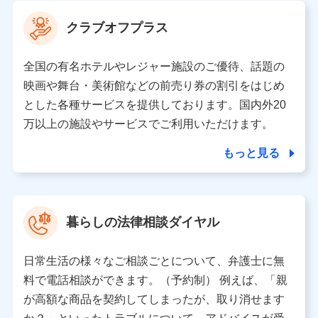
当社は利用目的の達成に必要な範囲内において個人情報
クラブオフプラス
の取り扱いの全部または一部を委託する場合がありま
す。
全国の有名ホテルやレジャー施設のご優待、話題の
個人データの共同利用
映画や舞台・美術館などの前売り券の割引をはじめ
とした各種サービスを提供しております。国内外20
当社は株式会社NTTドコモとの間で、以下のとおり個
人データを共同利用します。
万以上の施設やサービスでご利用いただけます。
【共同して利用される利用データの項目】
もっと見る
当社又は株式会社NTTドコモがサービス提供等を通じて
取得した、以下の情報などの個人データ
基本情報
氏名、電話番号、メールアドレス、お客さまの識別子、属
暮らしの法律相談ダイヤル
性、連絡先、dポイントサービスのご利用に関する情報。例
として、dポイントカード番号、性別、年齢、家族構成、住
所、dポイント残高、dポイント利用履歴などが含まれます。
日常生活の様々なご相談ごとについて、弁護士に無
利用情報
料で電話相談ができます。（予約制） 例えば、「親
当社又は株式会社NTTドコモが提供する各種サービスなどの
ご契約・ご利用などに関する情報。例として、当社又は株式
が高額な商品を契約してしまったが、取り消せます
会社NTTドコモが提供する各種サービスのご契約状態・ご利