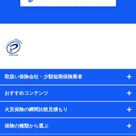
【共同して利用する者の範囲】
当社
株式会社NTTドコモ
【利用する者の利用目的】
当社又は株式会社NTTドコモが提供する保険関連サービスに
おけるユーザ登録受付および管理のため
当社又は株式会社NTTドコモと取引のあるもしくは委託を受
けている保険会社・提携会社の保険その他に関する情報を提
供するため、また維持管理等の委託業務遂行のため、またそ
れらに付帯、関連する当社、株式会社NTTドコモおよび提携
会社のサービスを案内、提供するため
取扱い保険会社・少額短期保険業者
（各サービスで取得したサービス利用履歴、ウェブサイトの
閲覧履歴、購買履歴、ご契約内容等のパーソナルデータを分
おすすめコンテンツ
析して、お客さまの趣味・嗜好・傾向に応じたサービス・商
品等に関するご提案や広告の配信等を行うことがありま
す。）
火災保険の瞬間比較見積もり
各種セミナーの開催のため
コンサルティングサービスの実施のため
アンケートやキャンペーン等の実施のため
保険の種類から選ぶ
上記に係る案内・手続き・管理等付帯業務を行うため