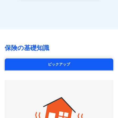
長です。
失火見舞金など付帯される費用保険金も多
一括払
アクサ生命保険株式会社
※
家族Eye（親族連絡先制度）
がご利用できます。
く、ダイレクトでありながら充実した補償が魅力で
支払方法
年払い
見積もりや保険会社とのご契約に先立ち、当社が提供する
（https://www.axa.co.jp/）
※「ご契約者（保険にご加入されたお客さま）」が、その保険
す。
ドコモスマート保険ナビの利用規約と個人情報の取扱いに
月払い
SBI生命保険株式会社（https://www.sbilife.co.jp/）
契約に関する緊急連絡先としてご親族を登録する制度。
同意いただく必要があります。詳細について、以下をご確
FWD生命保険株式会社
認ください。
ネット申込
（https://www.fwdlife.co.jp/）
申込方法
郵送
ドコモスマート保険ナビサービス利用規約
ソニー生命保険株式会社
対面
当社による個人情報の取扱いについて（プライバシー
（https://www.sonylife.co.jp）
チューリッヒ保険会社で
ポリシー）
SOMPOひまわり生命保険株式会社
保険の基礎知識
三井住友海上火災保険株式会社で
お見積もり
始期日
2026/04/01
（https://www.himawari-life.co.jp/）
お見積もり
第一ネオ生命保険株式会社
チューリッヒ保険会社の
※1損害割合が30%未満の場合は定率
（https://neofirst.co.jp/）
ピックアップ
三井住友海上火災保険株式会社の
詳細を見る
払、水災料率は最低リスク区分を適用
大樹生命保険株式会社（https://www.taiju-
詳細を見る
※2失火見舞費用の取扱いはなし
life.co.jp）
※3水道管修理費用の取扱いはなし
太陽生命保険株式会社（https://www.taiyo-
見積もりや保険会社とのご契約に先立ち、当社が提供する
説明事項
※4地震火災費用の取扱いはなし
見積もりや保険会社とのご契約に先立ち、当社が提供する
seimei.co.jp）
ドコモスマート保険ナビの利用規約と個人情報の取扱いに
※5火災・風災等の事故により建物に
ドコモスマート保険ナビの利用規約と個人情報の取扱いに
損害が生じたとき、日新火災がご案内
チューリッヒ生命保険株式会社
同意いただく必要があります。詳細について、以下をご確
同意いただく必要があります。詳細について、以下をご確
する修理業者（指定工務店）が建物の
認ください。
（https://www.zurichlife.co.jp/）
修理を行います。
認ください。
東京海上日動あんしん生命保険株式会社
ドコモスマート保険ナビサービス利用規約
（https://www.tmn-anshin.co.jp/）
ドコモスマート保険ナビサービス利用規約
当社による個人情報の取扱いについて（プライバシー
募集文書番号
なないろ生命保険株式会社
当社による個人情報の取扱いについて（プライバシー
ポリシー）