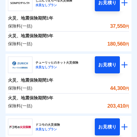
ドコモの火災保険はインターネット完結型の保険の
じぶんでえらべる火災保険
残存物取片づけ費用
付帯される費用の
お見積り
火災
風災・雹（ひょ
水災なしプラン
0
5,295
6,200
ジェイアイ傷害火災保険株式会社のおすすめポイ
家財
円
ため、保険料がリーズナブルで、各種割引も充実し
円
円
補償
落雷
失火見舞費用
う）災、雪災
免責金額（自己負
火災
風災・雹（ひょ
免責金額なし
破裂・爆発
ント
ています。
落雷
う）災、雪災
担額）
水道管修理費用
火災、地震保険期間
1年
破裂・爆発
保険料のお支払いでdポイントがたまります！保険
地震火災費用
保険料（一括）内訳
37,550
保険料(一括)
01
POINT
水災
盗難
円
臨時費用
料に対して、通常のdポイントとは別に1%相当のd
水濡れ
水災
盗難
※1
火災、地震保険期間
5年
損害防止費用
騒擾（じょう）
適用される割引
建築年割引
ポイントが上乗せして進呈されるため、「d払い」
水濡れ
外部からの落下・
破損・汚損
火災 1年
地震 1年
騒擾（じょう）
180,560
保険料(一括)
補償内容
残存物取片づけ費用
付帯される費用保
円
や「dカード」でお支払いの場合は最大2%のdポイ
飛来・衝突
外部からの落下・
イチオシ
破損・汚損
02
POINT
付帯サービス
険金
住まいの緊急かけつけサービス
失火見舞費用
ントがたまります。また「d払い」であれば、ポイ
飛来・衝突
ＳＯＭＰＯダイレクト損害保険株式会社
0
7,390
18,600
建物
円
円
円
水道管修理費用
※3
ントで保険料を支払うこともできます。
ソニー損保の新ネット火災保険は、補償の組合せが自
チューリッヒのネット火災保険
免責金額（自己負
クレジットカード
お見積り
地震火災費用
免責金額なし
※2
水災なしプラン
3つの基本プランからご自身にぴったりの補償をお
ＳＯＭＰＯダイレクト損害保険株式会社のおすす
担額）
由だから、必要な補償に絞って選べます。
コンビニ払い
払込方法
0
3,440
6,200
めポイント
選びいただけます。さらに、自分好みにオプション
家財
円
円
円
しかも「地震上乗せ特約（全半損時のみ）」で、地震
口座振替
適用される割引
建築年割引
火災、地震保険期間
1年
臨時費用
を追加・削除することで、補償内容を自由にカスタ
の被害にも火災保険の保険金額に対して最大100％で備
銀行振込
保険料（一括）内訳
44,300
保険料(一括)
01
POINT
円
損害防止費用
マイズしていただけます。ニーズに合わせたパック
えられます（一部損は対象外）。
補償内容
付帯サービス
水まわり・カギのトラブルサポート
残存物取片づけ費用
火災、地震保険期間
5年
付帯される費用保
単位での補償設計のため、どの補償が必要か不安な
補償内容
一括払
険金
火災 1年
地震 1年
失火見舞費用
人にも補償項目が選びやすいです。
203,410
保険料(一括)
備考
諸費用特約セットなし
支払方法
年払い
円
補償の範囲
免責金額（自己負
水道管修理費用
？
03
※3
POINT
日新火災が提供する安心と信頼の事故対応で、万が
月払い
免責金額なし
※2
チューリッヒ保険会社
イチオシ
担額）
02
免責金額（自己負
POINT
0
10,650
地震火災費用
18,600
クレジットカード
建物
円
円
円
一の場合も迅速に対応します。お客さまからの事故
免責金額なし
※1
担額）
ドコモの火災保険
お見積り
コンビニ払い
ネット申込
※4
のご連絡の受付や事故相談などを、夜間・休日を問
水災なしプラン
払込方法
チューリッヒ保険会社のおすすめポイント
お客様ご自身により、ウェブサイトでお手続きを完
臨時費用
※3
建築年割引
火災
風災・雹（ひょ
口座振替
申込方法
郵送
わず、24時間・365日対応しています。
適用される割引