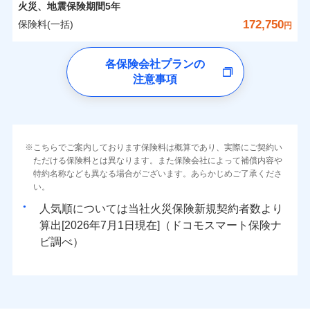
詳細を見る
カギあけサービス（24時間サポー
備考
火災
風災・雹（ひょ
火災、地震保険期間
5年
※1雑危険（盗難を除く）および破汚
月払い
済した時点で保険のお申し込みと完了
付帯サービス
す。
水濡れ
※
説明事項
家族Eye（親族連絡先制度）
がご利用できます。
落雷
ト）
月払い
う）災、雪災
0
16,750
18,600
損において、自己負担額5万円
建物
円
円
円
騒擾（じょう）
当社火災保険新規契約者数より算出[
となります。
年
月]（ドコモスマート保険
172,750
保険料(一括)
破裂・爆発
円
ネットに加え、お電話でもお申込み可能です！
イチオシ
※「ご契約者（保険にご加入されたお客さま）」が、その保険
02
キャッシュレス・リペアサービス
POINT
外部からの落下・
破損・汚損
ナビ調べ）
ネット申込
見積もりや保険会社とのご契約に先立ち、当社が提供する
契約に関する緊急連絡先としてご親族を登録する制度。
飛来・衝突
ネット申込
気象災害アラート
ドコモの火災保険
募集文書番号
チューリッヒ保険会社で
クレジットカード
ドコモスマート保険ナビの利用規約と個人情報の取扱いに
※3
申込方法
水災
郵送
盗難
※4
0
5,250
6,200
すまいのリスクを6つに整理し、補償内容をシンプルに
申込方法
家財
郵送
円
円
円
各保険会社プランの
お見積もり
水濡れ
同意いただく必要があります。詳細について、以下をご確
コンビニ払い
対面
補償の範囲
※1
？
03
払込方法
POINT
騒擾（じょう）
わかりやすくしています！
※保険料は下の場合の築年月で計算し
対面
注意事項
※
ドコモの火災保険
のおすすめポイント
認ください。
口座振替
外部からの落下・
破損・汚損
ています。
すまいやライフスタイルに応じた契約プランをご用意
チューリッヒ保険会社の
飛来・衝突
始期日
2024/10/01
銀行振込
ドコモスマート保険ナビサービス利用規約
新築：2026年1月
保険料（一括）内訳
始期日
2026/04/01
01
備考
POINT
詳細を見る
しています。
築5年：2021年1月
三井住友海上火災保険株式会社で
当社による個人情報の取扱いについて（プライバシー
火災
風災・雹（ひょ
ランキングをもっと見る
お客さまのニーズに合わせてオプションの特約のご選
築10年：2016年1月
※1破損・汚損の取扱いはなし
一括払
お見積もり
ポリシー）
落雷
う）災、雪災
※1損害割合が30%未満の場合は定率
築15年：2011年1月
択が可能です。
ドコモスマート保険ナビ編集部の評価
火災 1年
※2水道管修理費用の取扱いはなし
地震 1年
破裂・爆発
こちらでご案内しております保険料は概算であり、実際にご契約い
補償内容
支払方法
年払い
見積もりや保険会社とのご契約に先立ち、当社が提供する
払、水災料率は最低リスク区分を適用
イチオシ
02
POINT
説明事項
※3コンビニ払の払込票をスマートフ
建物が全焼・全壊時（延床面積に対する損害の割合が
ただける保険料とは異なります。また保険会社によって補償内容や
三井住友海上火災保険株式会社の
ドコモスマート保険ナビの利用規約と個人情報の取扱いに
※2破損・汚損、水ぬれは自己負担額
月払い
ォンアプリで支払うことができます。
特約名称なども異なる場合がございます。あらかじめご了承くださ
クレジットカード
水災
盗難
80％以上）には、建物保険金額を全額お支払いいたし
5万円
詳細を見る
0
同意いただく必要があります。詳細について、以下をご確
8,000
18,600
建物
ソニー損保の新ネット火災保険は、補償の組合せが
円
円
円
※4一部契約のみ
火災、自然災害、盗難などトータルでカバーし、大
い。
水濡れ
コンビニ払い
※3失火見舞費用の取扱いはなし
免責金額（自己負
※3
ます！
認ください。
※1
ネット申込
自由だから、必要な補償に絞って選べます。
免責金額なし
騒擾（じょう）
払込方法
※1
切な住まいをお守りします！
上半期
新規契約数ランキング
※4水道管修理費用の取扱いはなし
担額）
口座振替
人気順については当社
新規契約者数より
外部からの落下・
破損・汚損
「フルサポートプラン」、「セレクト（水災なし）プ
申込方法
郵送
ドコモスマート保険ナビサービス利用規約
募集文書番号
しかも、「地震上乗せ特約（全半損時のみ）」で、
説明事項
（破損・汚損等危険補償特約で補償対
見積もりや保険会社とのご契約に先立ち、当社が提供する
飛来・衝突
0
4,600
6,200
水まわりトラブル、カギ開け対応など「住まいのア
家財
円
円
円
銀行振込
算出[
年
月
日現在]（ドコモスマート保険ナ
※
ラン
」の場合は、暮らしのQQ隊サービスがご利用い
補償内容
対面
象となる場合があります）
当社による個人情報の取扱いについて（プライバシー
ドコモスマート保険ナビの利用規約と個人情報の取扱いに
地震の被害にも最大100％で備えられます。
臨時費用
シスタンスサービス」が無料付帯
当社火災保険新規契約者数より算出[
年
月]（ドコモスマート保険
ビ調べ）
ただけます。
※5地震火災費用の取扱いはなし
ポリシー）
同意いただく必要があります。詳細について、以下をご確
損害防止費用
ナビ調べ）
一括払
※6火災・風災等の事故により建物に
補償の対象やお客さまの状況に応じたさまざまな割
始期日
2026/08/01
認ください。
マンション等の共同住宅専用
残存物取片づけ費用
付帯される費用保
損害が生じたとき、日新火災がご案内
支払方法
年払い
免責金額（自己負
引をご用意！
免責金額なし
ドコモスマート保険ナビサービス利用規約
険金
する修理業者（指定工務店）が建物の
失火見舞費用
担額）
※2
月払い
※1破損・汚損の免責額5万円
修理を行います。
当社による個人情報の取扱いについて（プライバシー
水道管修理費用
※2水まわりトラブル、カギ開け対
※3
補償の範囲
？
03
POINT