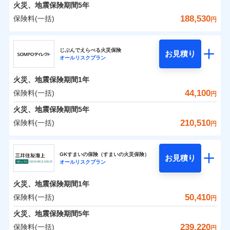
火災 1年
地震 1年
火災、地震保険期間
5年
188,530
保険料(一括)
円
0
12,976
18,600
建物
円
円
円
ジェイアイ傷害火災保険株式会社
じぶんでえらべる火災保険
お見積り
オールリスクプラン
0
7,204
6,200
ジェイアイ傷害火災保険株式会社のおすすめポイ
家財
円
円
円
ント
火災、地震保険期間
1年
保険料（一括）内訳
44,100
保険料(一括)
01
POINT
円
火災、地震保険期間
5年
火災 1年
地震 1年
210,510
保険料(一括)
円
イチオシ
02
POINT
ＳＯＭＰＯダイレクト損害保険株式会社
0
10,070
18,600
建物
円
円
円
ソニー損保の新ネット火災保険は、補償の組合せが自
GKすまいの保険（すまいの火災保険）
お見積り
オールリスクプラン
ＳＯＭＰＯダイレクト損害保険株式会社のおすす
由だから、必要な補償に絞って選べます。
0
5,660
6,200
めポイント
家財
円
円
円
しかも「地震上乗せ特約（全半損時のみ）」で、地震
火災、地震保険期間
1年
の被害にも火災保険の保険金額に対して最大100％で備
保険料（一括）内訳
50,410
保険料(一括)
01
POINT
円
えられます（一部損は対象外）。
火災、地震保険期間
5年
火災 1年
地震 1年
239,220
保険料(一括)
円