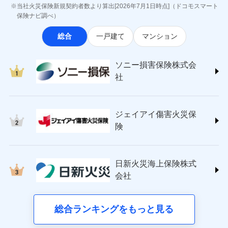
最適設計が実現できます。スマホ・PCで手続きが完結
ジェイアイ傷害火災保険株式会社
付後、専門業者が対応に向かいます。
お見積もり
当社火災保険新規契約者数より算出[2026年7月1日時点]（ドコモスマート
※8一括払、長期一括払のみ
し、24時間365日の事故受付で万一の際も安心。保険
インターネット割引
(https://www.jihoken.co.jp/)
ガラス破損の対応時間は9時～20時と
保険ナビ調べ）
なります。
料に応じてdポイントもたまる、利便性とおトクさを兼
適用される割引
指定工務店割引
ソニー損害保険株式会社
※3クレジットカード会社の分割払い
見積もりや保険会社とのご契約に先立ち、当社が提供する
総合
一戸建て
マンション
ね備えた火災保険です。
(https://www.sonysonpo.co.jp/)
建築年割引（地震保険）
募集文書番号
が可能なことがあります。詳しくは各
ドコモスマート保険ナビの利用規約と個人情報の取扱いに
損害保険ジャパン株式会社 (https://www.sompo-
クレジットカード会社にご確認くださ
同意いただく必要があります。詳細について、以下をご確
その他条件
japan.co.jp/)
指定工務店特約
※5
い。
ドコモスマート保険ナビ編集部の評価
ソニー損害保険株式会
認ください。
ＳＯＭＰＯダイレクト損害保険株式会社
社
ドコモスマート保険ナビサービス利用規約
(https://www.sompo-direct.co.jp/)
すまいのサポート24
募集文書番号
登記物件の火災保険をお申込みの方におすすめ！登記
チューリッヒ保険会社 (https://www.zurich.co.jp/)
当社による個人情報の取扱いについて（プライバシー
リフォーム相談サービス
ドコモの火災保険で
付帯サービス
情報の自動照合によるリアルタイム契約を実現！書類
東京海上日動火災保険株式会社
ポリシー）
お見積もり
長期優良住宅の維持保全サポートサー
ジェイアイ傷害火災保
の提出と保険会社審査にお時間をいただきません！
(https://www.tokiomarine-nichido.co.jp/)
ビス
ドコモスマート保険ナビ編集部の評価
日新火災海上保険株式会社
険
見積もりや保険会社とのご契約に先立ち、当社が提供する
(https://www.nisshinfire.co.jp/)
備考
スリムプランに該当する補償内容です
ドコモスマート保険ナビの利用規約と個人情報の取扱いに
ペット＆ファミリー損害保険株式会社
すまいのリスクを６つに整理し、補償内容をシンプ
ドコモスマート保険ナビ編集部の評価
同意いただく必要があります。詳細について、以下をご確
(https://www.petfamilyins.co.jp/)
クレジットカード
ルにして、わかりやすいのが特徴です。
日新火災海上保険株式
認ください。
三井住友海上火災保険株式会社 (https://www.ms-
ジェイアイ傷害火災保険株式会社で
コンビニ払い
会社
すまいやライフスタイルに応じた契約プランを選べ
ドコモスマート保険ナビサービス利用規約
チューリッヒのネット火災保険は
ダイレクト型でネッ
ins.com/)
お見積もり
払込方法
口座振替
ます。
三井ダイレクト損害保険株式会社
ト完結のお手続き・リーズナブルな保険料
当社による個人情報の取扱いについて（プライバシー
に加え、
火
銀行振込
建物が全焼・全壊時（延床面積に対する損害の割合
(https://www.mitsui-direct.co.jp/)
ポリシー）
ジェイアイ傷害火災保険株式会社の
災に対する補償に加え、すべてのプランに盗難等がつ
総合ランキングをもっと見る
d払い
が80％以上）には、建物保険金額を全額お支払いし
詳細を見る
いており、
社会問題などを考慮された幅広い補償が特
■生命保険
てくれます。