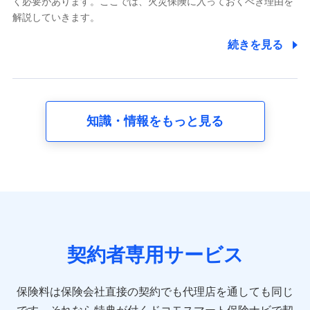
く必要があります。ここでは、火災保険に入っておくべき理由を
採用選考および入社手続を実施するため
解説していきます。
7.社員（従業者）の個人情報
続きを見る
人事･勤怠･健康・労務等の管理、給与支給、福利厚生・採用
退職関連処理等の各種手続きのため、当社と従業員または従
業員同士の連絡のため
知識・情報をもっと見る
8.取引先個人情報
取引先としての選定業務、営業情報の提供業務、契約締結手
続き業務、取引管理業務、およびこれらに準ずる業務の遂行
のため
9.お問い合わせ情報
各種お問い合わせに対応するため
契約者専用サービス
10.受託業務の 個人情報
受託業務の遂行およびこれらに準ずる業務の遂行のため
保険料は保険会社直接の契約でも代理店を通しても同じ