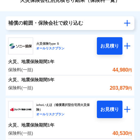
火災保険会社別見積もり結果（保険料一覧）
補償の範囲・保険会社で絞り込む
火災保険Type S
お見積り
オールリスクプラン
火災、地震保険期間
1年
44,980
保険料(一括)
円
火災、地震保険期間
5年
203,879
保険料(一括)
円
ソニー損害保険株式会社
iehoいえほ（補償選択型住宅用火災保
お見積り
険）
ソニー損害保険株式会社のおすすめポイント
オールリスクプラン
火災、地震保険期間
1年
保険料（一括）内訳
01
POINT
40,530
保険料(一括)
円