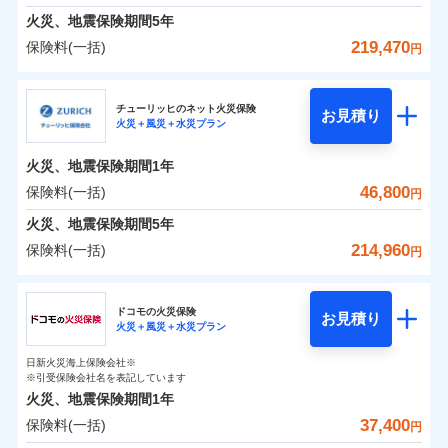
臨時費用
えられます（一部損は対象外）。
※7一括払、長期一括払のみ
募集文書番号
クレジットカード会社にご確認くださ
建築年割引（地震保険）
火災、地震保険期間
5年
単位での補償設計のため、どの補償が必要か不安な
損害防止費用
適用される割引
建築年割引
補償内容
い。
見積もりや保険会社とのご契約に先立ち、当社が提供する
火災 1年
地震 1年
人にも補償項目が選びやすいです。
219,470
保険料(一括)
補償内容
残存物取片づけ費用
付帯される費用保
円
ドコモスマート保険ナビの利用規約と個人情報の取扱いに
その他条件
指定工務店特約
※6
補償の範囲
？
付帯サービス
険金
03
住まいの緊急かけつけサービス
POINT
失火見舞費用
日新火災が提供する安心と信頼の事故対応で、万が
募集文書番号
同意いただく必要があります。詳細について、以下をご確
募集文書番号
三井住友海上火災保険株式会社
イチオシ
02
免責金額（自己負
POINT
0
13,500
18,600
建物
円
円
円
認ください。
水道管修理費用
一の場合も迅速に対応します。お客さまからの事故
免責金額なし
※2
※1
すまいのサポート24
担額）
チューリッヒのネット火災保険
免責金額（自己負
クレジットカード
お見積り
地震火災費用
免責金額なし
のご連絡の受付や事故相談などを、夜間・休日を問
※1
ドコモスマート保険ナビサービス利用規約
火災＋風災＋水災プラン
三井住友海上火災保険株式会社のおすすめポイン
担額）
お客様ご自身により、ウェブサイトでお手続きを完
リフォーム相談サービス
コンビニ払い
火災
風災・雹（ひょ
付帯サービス
わず、24時間・365日対応しています。
ドコモスマート保険ナビ編集部の評価
払込方法
当社による個人情報の取扱いについて（プライバシー
0
4,050
臨時費用
6,200
ト
家財
円
了された場合、10％のインターネット割引が適用！
落雷
長期優良住宅の維持保全サポートサー
円
う）災、雪災
円
口座振替
適用される割引
建築年割引
火災、地震保険期間
1年
ポリシー）
破裂・爆発
ビス
臨時費用
損害防止費用
（地震保険を除きます。）
正式名称は、すまいの保険です。本保険は、日新火災を引受保険会社
銀行振込
保険料（一括）内訳
46,800
保険料(一括)
01
POINT
円
損害防止費用
とし、取扱代理店であるドコモと共同募集代理店である株式会社ドコ
残存物取片づけ費用
登記物件の火災保険をお申込みの方におすすめ！登記
付帯される費用保
減らしたコストをお客さまに還元
付帯サービス
水まわり・カギのトラブルサポート
ドコモスマート保険ナビ編集部の評価
水災
盗難
ベーシックプラン(水災あり)に該当す
モ・インシュアランス（以下、ドコモ・インシュアランス）が提供す
険金
残存物取片づけ費用
火災、地震保険期間
5年
失火見舞費用
情報の自動照合によるリアルタイム契約を実現！書類
付帯される費用保
備考
一括払
水濡れ
ドコモスマート保険ナビ編集部の評価
自分に必要な補償を選べる、だから保険料にムダが
る補償内容です
るものです。
※1
険金
火災 1年
騒擾（じょう）
地震 1年
失火見舞費用
水道管修理費用
の提出と保険会社審査にお時間をいただきません！
214,960
保険料(一括)
備考
諸費用特約セットなし
支払方法
年払い
円
ない！
外部からの落下・
破損・汚損
チューリッヒのネット火災保険は
ダイレクト型でネッ
水道管修理費用
地震火災費用
※2
月払い
飛来・衝突
クレジットカード
チューリッヒ保険会社
すまいのリスクを６つに整理し、補償内容をシンプ
地震保険もセットOK！
イチオシ
ト完結のお手続き・リーズナブルな保険料
02
に加え、
火
POINT
0
17,180
地震火災費用
18,600
クレジットカード
建物
円
円
円
補償の範囲
？
03
POINT
コンビニ払い
ルにして、わかりやすいのが特徴です。
災に対する補償に加え、すべてのプランに盗難等がつ
ドコモの火災保険
「iehoいえほ」（補償選択型住宅用火災保険）
保険証券の不発行に関する特約（500
お見積り
コンビニ払い
ネット申込
※3
適用される割引
払込方法
火災＋風災＋水災プラン
口座振替
払込方法
チューリッヒ保険会社のおすすめポイント
お客さまのニーズ・ご予算に合わせて補償を自由に
円）
いており、
すまいやライフスタイルに応じた契約プランを選べ
社会問題などを考慮された幅広い補償が特
建築年割引
口座振替
申込方法
郵送
適用される割引
銀行振込
0
4,030
6,200
家財
円
お選びいただけます。
円
円
長です。
ます。
ジェイアイ傷害火災保険株式会社で
失火見舞金など付帯される費用保険金も多
インターネット割引
日新火災海上保険会社※
銀行振込
対面
保険料（一括）内訳
火災
風災・雹（ひょ
01
POINT
d払い
その他条件
住まいのアシスタンスサービス
※引受保険会社名を表記しています
補償の範囲
※2
？
03
お見積もり
POINT
く、ダイレクトでありながら充実した補償が魅力で
もしものとき、“時価”ではなく“新価”で保険金をお
落雷
う）災、雪災
建物が全焼・全壊時（延床面積に対する損害の割合
火災、地震保険期間
1年
破裂・爆発
水まわりサービス（24時間サポー
す。
支払いします。
一括払
始期日
2025/10/01
が80％以上）には、建物保険金額を全額お支払いし
一括払
WEB見積もり+メールアドレス登録後
37,400
保険料(一括)
ジェイアイ傷害火災保険株式会社の
火災 1年
ト）
地震 1年
上半期
新規契約数ランキング
円
支払方法
年払い
てくれます。
家具や電化製品等の家財の保険金額も自由に選べま
から4営業日+1日以降、お客さまが決
支払方法
年払い
水災
盗難