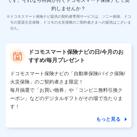
です。
それなら特典が付くドコモスマート保険ナビで契
11.マイカー通勤管理クラウド並びに法人向けASPサー
ビスに関してのお問い合わせ情報
約しませんか？
各種お問い合わせに対応するため
ドコモスマート保険ナビ提供の契約者専用サービスは、ソニー損保、ドコ
当社のサービスに関する情報提供や、皆様に有用なお知らせ
モの賃貸火災保険、ドコモの火災保険のご契約者さまへの提供はございま
をお送りするため
せん。
アンケートの送付のため
当社のサービスや媒体の運営改善に必要なデータを解析し、
分析するため
当社の対応品質向上やお問い合わせ内容の正確な把握のため
ドコモスマート保険ナビの日/今月のお
個人情報保護管理者の職名、連絡先
すすめ/毎月プレゼント
株式会社ドコモ・インシュアランス 営業部長
〒103-0013 東京都中央区日本橋人形町2-14-10 アー
ドコモスマート保険ナビの「自動車保険/バイク保険/
バンネット日本橋ビル 3F
火災保険」のご契約者さま限定！
株式会社ドコモ・インシュアランス
毎月抽選で「お買い物券」や「コンビニ無料引換ク
ーポン」などのデジタルギフトがその場で当たりま
個人情報の第三者提供について
す！
当社ではご本人の同意がある場合または法令に基づく場
合を除き、第三者に提供いたしません。
もっと見る
業務の委託