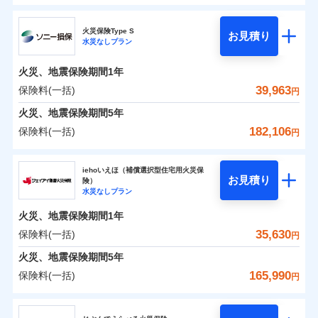
ドコモの火災保険
水災
盗難
0
7,150
6,200
すまいのリスクを6つに整理し、補償内容をシンプルに
家財
円
円
円
水濡れ
火災保険Type S
お見積り
補償の範囲
※1
？
03
POINT
騒擾（じょう）
わかりやすくしています！
水災なしプラン
※
ドコモの火災保険
のおすすめポイント
外部からの落下・
破損・汚損
すまいやライフスタイルに応じた契約プランをご用意
飛来・衝突
火災、地震保険期間
1年
保険料（一括）内訳
01
POINT
しています。
39,963
保険料(一括)
火災
風災・雹（ひょ
円
ランキングをもっと見る
お客さまのニーズに合わせてオプションの特約のご選
落雷
う）災、雪災
択が可能です。
火災 1年
地震 1年
火災、地震保険期間
破裂・爆発
5年
イチオシ
02
POINT
建物が全焼・全壊時（延床面積に対する損害の割合が
182,106
保険料(一括)
円
水災
盗難
80％以上）には、建物保険金額を全額お支払いいたし
0
11,350
18,600
建物
円
円
円
火災、自然災害、盗難などトータルでカバーし、大
水濡れ
ソニー損害保険株式会社
ます！
※1
騒擾（じょう）
切な住まいをお守りします！
上半期
新規契約数ランキング
iehoいえほ（補償選択型住宅用火災保
外部からの落下・
破損・汚損
「フルサポートプラン」、「セレクト（水災なし）プ
お見積り
険）
飛来・衝突
0
6,200
6,200
ソニー損害保険株式会社のおすすめポイント
水まわりトラブル、カギ開け対応など「住まいのア
家財
円
円
円
水災なしプラン
※
ラン
」の場合は、暮らしのQQ隊サービスがご利用い
補償内容
※2
シスタンスサービス」が無料付帯
当社火災保険新規契約者数より算出[
年
月]（ドコモスマート保険
ただけます。
火災、地震保険期間
1年
保険料（一括）内訳
01
POINT
ナビ調べ）
補償の対象やお客さまの状況に応じたさまざまな割
マンション等の共同住宅専用
35,630
保険料(一括)
円
免責金額（自己負
引をご用意！
免責金額なし
※2
担額）
火災 1年
地震 1年
火災、地震保険期間
5年
165,990
保険料(一括)
補償の範囲
？
03
円
POINT
イチオシ
02
臨時費用
POINT
補償の範囲
0
9,868
18,600
？
建物
03
円
円
円
POINT
補償内容
ジェイアイ傷害火災保険株式会社
損害防止費用
ランキングをもっと見る