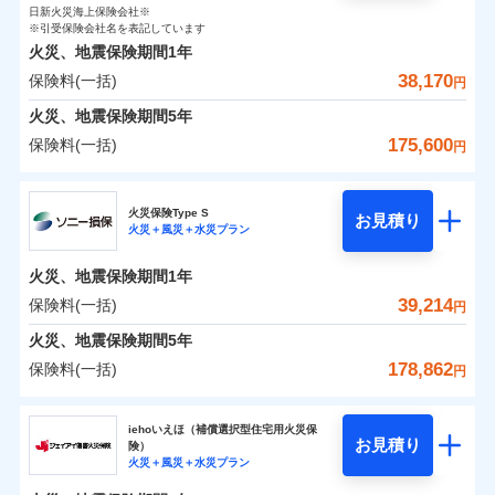
0
2,100
臨時費用
6,200
家財
円
了された場合、10％のインターネット割引が適用！
落雷
損害防止費用
円
う）災、雪災
円
インターネット割引
日新火災海上保険会社※
銀行振込
対面
保険料（一括）内訳
01
破裂・爆発
POINT
損害防止費用
※引受保険会社名を表記しています
（地震保険を除きます。）
残存物取片づけ費用
付帯される費用保
正式名称は、すまいの保険です。本保険は、日新火災を引受保険会社
※4
火災、地震保険期間
1年
険金
とし、取扱代理店であるドコモと共同募集代理店である株式会社ドコ
残存物取片づけ費用
付帯される費用保
失火見舞費用
水まわりサービス（24時間サポー
※5
減らしたコストをお客さまに還元
一括払
始期日
2025/10/01
水災
盗難
モ・インシュアランス（以下、ドコモ・インシュアランス）が提供す
険金
38,170
保険料(一括)
火災 1年
ト）
地震 1年
失火見舞費用
円
水道管修理費用
水濡れ
支払方法
年払い
自分に必要な補償を選べる、だから保険料にムダが
るものです。
騒擾（じょう）
カギあけサービス（24時間サポー
水道管修理費用
地震火災費用
火災、地震保険期間
5年
※1水災料率は最低リスク区分を適用
月払い
付帯サービス
ない！
外部からの落下・
破損・汚損
ト）
0
14,800
地震火災費用
18,600
説明事項
※2雑危険（盗難を除く）および破汚
建物
円
円
円
飛来・衝突
175,600
保険料(一括)
円
地震保険もセットOK！
イチオシ
02
キャッシュレス・リペアサービス
POINT
損において、自己負担額5万円
防犯対策費用特約
その他付帯される
補償の範囲
ネット申込
？
03
POINT
気象災害アラート
「iehoいえほ」（補償選択型住宅用火災保険）
ドコモの火災保険
費用の補償
保険証券の不発行に関する特約（500
特別費用保険金特約
申込方法
適用される割引
郵送
※5
0
4,700
6,200
家財
お客さまのニーズ・ご予算に合わせて補償を自由に
円
円）
円
円
募集文書番号
火災保険Type S
お見積り
対面
お選びいただけます。
※保険料は下の場合の築年月で計算し
火災＋風災＋水災プラン
※
ドコモの火災保険
地震保険建築年割引
のおすすめポイント
火災
風災・雹（ひょ
適用される割引
ています。
その他条件
住まいのアシスタンスサービス
補償の範囲
※2
？
03
POINT
もしものとき、“時価”ではなく“新価”で保険金をお
家財セット割引
落雷
う）災、雪災
始期日
2024/10/01
新築：2026年1月
火災、地震保険期間
1年
保険料（一括）内訳
01
破裂・爆発
備考
POINT
支払いします。
築5年：2021年1月
WEB見積もり+メールアドレス登録後
39,214
保険料(一括)
上半期
新規契約数ランキング
円
その他条件
地震火災費用特約
※6
築10年：2016年1月
※1水災料率は最低リスク区分を適用
家具や電化製品等の家財の保険金額も自由に選べま
から4営業日+1日以降、お客さまが決
水災
盗難
備考
火災
築15年：2011年1月
風災・雹（ひょ
火災 1年
※2破損・汚損の取扱いはなし
地震 1年
火災、地震保険期間
5年
済した時点で保険のお申し込みと完了
す。
水濡れ
イチオシ
落雷
う）災、雪災
02
POINT
ドコモスマート保険ナビ編集部の評価
※1
※3水道管修理費用の取扱いはなし
暮らしのQQ隊（カギあけQQサービ
騒擾（じょう）
当社火災保険新規契約者数より算出[
となります。
年
月]（ドコモスマート保険
178,862
保険料(一括)
説明事項
付帯サービス
破裂・爆発
円
ネットに加え、お電話でもお申込み可能です！
※4コンビニ払の払込票をスマートフ
ス、水まわりQQサービス）
外部からの落下・
破損・汚損
クレジットカード
ナビ調べ）
0
9,170
18,600
建物
円
円
円
飛来・衝突
ォンアプリで支払うことができます。
火災、自然災害、盗難などトータルでカバーし、大
ソニー損害保険株式会社
コンビニ払い
※4
クレジットカード
ソニー損保の新ネット火災保険は、補償の組合せが
※3
水災
盗難
※5一部契約のみ
払込方法
切な住まいをお守りします！
クレジットカード
iehoいえほ（補償選択型住宅用火災保
※7
水濡れ
口座振替
コンビニ払い
自由だから、必要な補償に絞って選べます。
お見積り
険）
補償の範囲
？
03
払込方法
POINT
騒擾（じょう）
コンビニ払い
※7
0
4,200
6,200
ソニー損害保険株式会社のおすすめポイント
水まわりトラブル、カギ開け対応など「住まいのア
家財
円
円
円
銀行振込
火災＋風災＋水災プラン
口座振替
払込方法
外部からの落下・
募集文書番号
破損・汚損
しかも、「地震上乗せ特約（全半損時のみ）」で、
口座振替
シスタンスサービス」が無料付帯
飛来・衝突
銀行振込