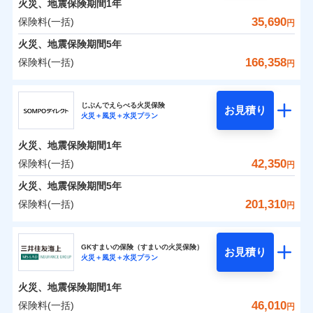
火災、地震保険期間
地震の被害にも最大100％で備えられます。
1年
保険料（一括）内訳
01
POINT
銀行振込
※7
一括払
補償の対象やお客さまの状況に応じたさまざまな割
35,690
保険料(一括)
火災
風災・雹（ひょ
円
ランキングをもっと見る
支払方法
年払い
一括払
引をご用意！
落雷
う）災、雪災
一括払
火災 1年
地震 1年
火災、地震保険期間
破裂・爆発
5年
月払い
補償内容
支払方法
年払い
支払方法
年払い
166,358
保険料(一括)
月払い
円
イチオシ
月払い
02
水災
盗難
POINT
ネット申込
補償の範囲
0
9,965
18,600
？
建物
03
円
円
円
POINT
ドコモスマート保険ナビ編集部の評価
ソニー損害保険株式会社で
水濡れ
ジェイアイ傷害火災保険株式会社
免責金額（自己負
申込方法
郵送
ネット申込
免責金額なし
騒擾（じょう）
お見積もり
※2
上半期
新規契約数ランキング
担額）
ネット申込
ドコモの火災保険はインターネット完結型の保険の
じぶんでえらべる火災保険
外部からの落下・
破損・汚損
対面
お見積り
申込方法
郵送
火災＋風災＋水災プラン
補償を自由に選べて、もしものときは「新価（再調達
飛来・衝突
0
4,449
6,200
ジェイアイ傷害火災保険株式会社のおすすめポイ
申込方法
家財
郵送
円
ため、保険料がリーズナブルで、各種割引も充実し
円
円
補償内容
※1
火災
対面
風災・雹（ひょ
臨時費用
価額）」でお支払いします。
ント
見積もりや保険会社とのご契約に先立ち、当社が提供する
当社火災保険新規契約者数より算出[
対面
年
月]（ドコモスマート保険
ています。
落雷
う）災、雪災
始期日
2026/01/01
火災、地震保険期間
1年
破裂・爆発
損害防止費用
ナビ調べ）
万一ご自宅が被害にあわれた場合は、修繕業者のご紹
ドコモスマート保険ナビの利用規約と個人情報の取扱いに
保険料のお支払いでdポイントがたまります！保険
始期日
2026/08/01
保険料（一括）内訳
42,350
保険料(一括)
01
POINT
円
同意いただく必要があります。詳細について、以下をご確
残存物取片づけ費用
介などをご利用いただけます。
始期日
2024/10/01
付帯される費用保
※1損害割合が30%未満の場合は定率
免責金額（自己負
料に対して、通常のdポイントとは別に1%相当のd
免責金額なし
※1
水災
盗難
認ください。
険金
払、水災料率は最も水災リスクが低い
失火見舞費用
コンビニ払いの払込票をスマートフォンアプリでお支
担額）
火災、地震保険期間
5年
※3
※1破損・汚損の免責額5万円
ポイントが上乗せして進呈されるため、「d払い」
水濡れ
水災等地を適用
※1水災料率は最低リスク区分を適用
火災 1年
水道管修理費用
地震 1年
払いが可能です。
ドコモスマート保険ナビサービス利用規約
※2水まわりトラブル、カギ開け対
騒擾（じょう）
※4
201,310
保険料(一括)
円
や「dカード」でお支払いの場合は最大2%のdポイ
※2破損・汚損、物体の落下・飛来等/
※2水ぬれ、破損、汚損等は自己負担
外部からの落下・
イチオシ
破損・汚損
02
応、ガラス破損の場合に60分までの
臨時費用
POINT
地震火災費用
当社による個人情報の取扱いについて（プライバシー
※5
騒擾、水濡れのみ自己負担額5万円
補償内容
ントがたまります。また「d払い」であれば、ポイ
飛来・衝突
額5万円
ＳＯＭＰＯダイレクト損害保険株式会社
簡易作業無料でご提供いたします。弊
説明事項
損害防止費用
ポリシー）
0
7,080
18,600
建物
（物体の落下・飛来等/騒擾、水濡れ
円
円
円
※3事故時諸費用（火災・風水災等限
ントで保険料を支払うこともできます。
社提携業者にて24時間365日受付。受
ランキングをもっと見る
ソニー損保の新ネット火災保険は、補償の組合せが自
その他付帯される
GKすまいの保険（すまいの火災保険）
残存物取片づけ費用
は建物のみ自己負担あり）
付帯される費用の
お見積り
定）特約セットありも選択可能
修理付帯費用
付後、専門業者が対応に向かいます。
説明事項
火災＋風災＋水災プラン
3つの基本プランからご自身にぴったりの補償をお
説明事項
費用の補償
ＳＯＭＰＯダイレクト損害保険株式会社のおすす
由だから、必要な補償に絞って選べます。
※3水道管修理費用の取扱いはなし
補償
※4修理費として保険金をお支払いし
失火見舞費用
免責金額（自己負
ガラス破損の対応時間は9時～20時と
免責金額なし
※4一括払・年払のみ、コンビニ・ペ
0
3,810
6,200
めポイント
選びいただけます。さらに、自分好みにオプション
家財
ます。
円
円
円
しかも「地震上乗せ特約（全半損時のみ）」で、地震
ＳＯＭＰＯダイレクト損害保険株式会社で
担額）
なります。
水道管修理費用
火災、地震保険期間
1年
イジー（番号通知方式）
※5セットありも選択可能
インターネット割引
を追加・削除することで、補償内容を自由にカスタ
※3クレジットカード会社の分割払い
お見積もり
の被害にも火災保険の保険金額に対して最大100％で備
地震火災費用
保険料（一括）内訳
46,010
保険料(一括)
※6保険金額×5％、300万円限度
01
POINT
円
が可能なことがあります。詳しくは各
適用される割引
指定工務店割引
マイズしていただけます。ニーズに合わせたパック