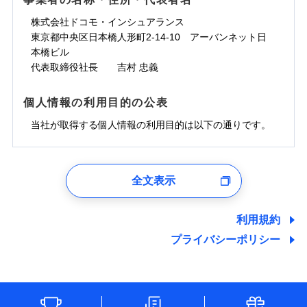
一の場合も迅速に対応します。お客さまからの事故
免責金額なし
コンビニ払い
ドコモスマート保険ナビサービス利用規約
担額）
災に対する補償に加え、すべてのプランに盗難等がつ
コンビニ払い
ネット申込
※3
のご連絡の受付や事故相談などを、夜間・休日を問
払込方法
口座振替
株式会社ドコモ・インシュアランス
払込方法
当社による個人情報の取扱いについて（プライバシー
臨時費用
※4
いており、
社会問題などを考慮された幅広い補償が特
建築年割引
口座振替
申込方法
郵送
登記物件の火災保険をお申込みの方におすすめ！登記
わず、24時間・365日対応しています。
適用される割引
東京都中央区日本橋人形町2-14-10 アーバンネット日
銀行振込
ポリシー）
臨時費用
損害防止費用
長です。
失火見舞金など付帯される費用保険金も多
インターネット割引
銀行振込
対面
情報の自動照合によるリアルタイム契約を実現！書類
ドコモの火災保険で
本橋ビル
d払い
損害防止費用
残存物取片づけ費用
付帯される費用保
正式名称は、すまいの保険です。本保険は、日新火災を引受保険会社
※5
く、ダイレクトでありながら充実した補償が魅力で
お見積もり
の提出と保険会社審査にお時間をいただきません！
代表取締役社長 吉村 忠義
険金
とし、取扱代理店であるドコモと共同募集代理店である株式会社ドコ
残存物取片づけ費用
付帯される費用保
失火見舞費用
水まわりサービス（24時間サポー
※6
す。
一括払
始期日
2025/10/01
一括払
モ・インシュアランス（以下、ドコモ・インシュアランス）が提供す
険金
ト）
失火見舞費用
水道管修理費用
支払方法
年払い
るものです。
支払方法
年払い
個人情報の利用目的の公表
カギあけサービス（24時間サポー
水道管修理費用
見積もりや保険会社とのご契約に先立ち、当社が提供する
地震火災費用
説明事項
※1水災料率は最低リスク区分を適用
月払い
付帯サービス
ト）
月払い
ドコモスマート保険ナビの利用規約と個人情報の取扱いに
地震火災費用
当社が取得する個人情報の利用目的は以下の通りです。
キャッシュレス・リペアサービス
同意いただく必要があります。詳細について、以下をご確
防犯対策費用特約
その他付帯される
募集文書番号
補償の範囲
ネット申込
？
03
POINT
ジェイアイ傷害火災保険株式会社で
ネット申込
認ください。
気象災害アラート
費用の補償
保険証券の不発行に関する特約（500
特別費用保険金特約
チューリッヒ保険会社で
申込方法
適用される割引
郵送
お見積もり
※4
1.見積請求受付時、資料請求受付時、ユーザー登録受
申込方法
郵送
円）
ドコモスマート保険ナビサービス利用規約
お見積もり
付時
対面
※保険料は下の場合の築年月で計算し
対面
全文表示
地震保険建築年割引
当社による個人情報の取扱いについて（プライバシー
ジェイアイ傷害火災保険株式会社の
火災
風災・雹（ひょ
適用される割引
ユーザー登録受付および、管理のため
ています。
その他条件
住まいのアシスタンスサービス
※2
チューリッヒ保険会社の
ポリシー）
家財セット割引
落雷
う）災、雪災
詳細を見る
始期日
2024/10/01
郵便、電話、およびＥメール等により、当社と取引のあるも
新築：2026年1月
始期日
2026/04/01
破裂・爆発
備考
詳細を見る
しくは委託を受けている保険会社・提携会社の保険その他に
築5年：2021年1月
利用規約
WEB見積もり+メールアドレス登録後
その他条件
地震火災費用特約
関する情報を提供し、金融商品等の契約を勧奨するため、ま
※7
築10年：2016年1月
ドコモスマート保険ナビ編集部の評価
※1水災料率は最低リスク区分を適用
から4営業日+1日以降、お客さまが決
プライバシーポリシー
※1破損・汚損、水ぬれは自己負担額
水災
盗難
見積もりや保険会社とのご契約に先立ち、当社が提供する
備考
た維持管理等の委託業務遂行のため、またそれらに付帯、関
築15年：2011年1月
※2水道管修理費用の取扱いはなし
済した時点で保険のお申し込みと完了
見積もりや保険会社とのご契約に先立ち、当社が提供する
水濡れ
5万円
ドコモスマート保険ナビの利用規約と個人情報の取扱いに
連する当社および提携会社のサービスを案内、提供するため
説明事項
※1
※3コンビニ払の払込票をスマートフ
クレジットカード
※8
騒擾（じょう）
となります。
ドコモスマート保険ナビの利用規約と個人情報の取扱いに
※2失火見舞費用の取扱いはなし
ソニー損保の新ネット火災保険は、補償の組合せが
（なお、当社は複数の保険会社と取引があり、取得した個人
同意いただく必要があります。詳細について、以下をご確
ォンアプリで支払うことができます。
外部からの落下・
破損・汚損
クレジットカード
コンビニ払い
※8
※3水道管修理費用の取扱いはなし
同意いただく必要があります。詳細について、以下をご確
情報を取引のある他の保険会社の商品・サービスをご提案す
払込方法
認ください。
飛来・衝突
自由だから、必要な補償に絞って選べます。
※4一部契約のみ
コンビニ払い
（破損・汚損等危険補償特約で補償対
口座振替
※3
クレジットカード
認ください。
※3
るために利用させていただくことがあります。）
払込方法
しかも、「地震上乗せ特約（全半損時のみ）」で、
ドコモスマート保険ナビサービス利用規約
説明事項
象となる場合があります）