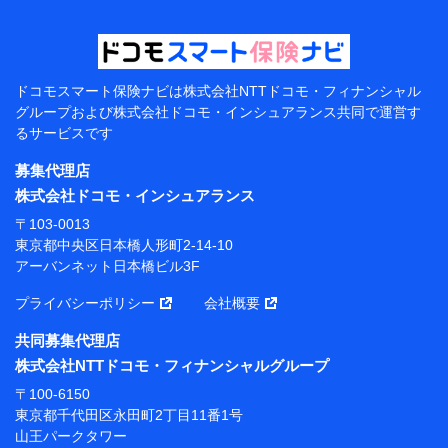
【当該個人データの管理について責任を有する者の名
称・住所・代表者名】
当該個人データを取り扱う各共同利用者（詳細は次のと
おり）
ドコモスマート保険ナビは
株式会社NTTドコモ・フィナンシャル
東京都千代田区永田町2丁目11番1号 山王パークタワー
グループおよび
株式会社ドコモ・インシュアランス共同で
運営す
株式会社NTTドコモ 代表取締役社長 前田 義晃
るサービスです
東京都中央区日本橋人形町2-14-10 アーバンネット日
募集代理店
本橋ビル 3F
株式会社ドコモ・インシュアランス
株式会社ドコモ・インシュアランス 代表取締役社
〒103-0013
長 吉村 忠義
東京都中央区日本橋人形町2-14-10
アーバンネット日本橋ビル3F
※ 当社および株式会社NTTドコモは、お客さまの情報
を利用させていただくにあたっては、「NTTドコモ パー
プライバシーポリシー
会社概要
ソナルデータ憲章」に定める行動原則を順守します 。
※ パーソナルデータダッシュボードの「第三者提供の
共同募集代理店
管理」の設定状態にかかわらず、共同利用する場合があ
株式会社NTTドコモ・フィナンシャルグループ
ります。
〒100-6150
※ dポイントクラブ会員ではないお客さま（2019年12
東京都千代田区永田町2丁目11番1号
月11日以降、一度もdポイントクラブ会員であったこと
山王パークタワー
がないお客さまに限る）に関する、2019年12月10日以