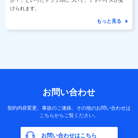
か？」といったトラブルについて、アドバイスが受
用履歴インターネット利用時の行動に関する情報、アプリケ
ーション利用時の行動に関する情報、購入されたサービスや
けられます。
商品の名称・購入場所・決済に関する情報、アンケートの回
答に関する情報などが含まれます。
もっと見る
保険関連サービス情報
当社又は株式会社NTTドコモが提供する保険関連サービスに
関して取得し、又は保有する情報。例として、見積請求受付
時、資料請求受付時又はユーザー登録受付時に提供いただい
た情報（氏名、住所、生年月日、性別、保険契約者と被保険
者の関係、保険加入の目的、保険商品の内容、保険料、保険
料のお支払方法、車のメーカーや走行距離などの情報、建物
の構造や築年数などの情報、ペットの種類や年齢など）及び
お客様との応対記録 （お客様に提示した比較見積の試算結
果情報、メールマガジンを提供した際のメール内容や送信履
歴の情報及び保険の更改案内等を提供した際のメール内容や
送信履歴などの情報）が含まれます。
お問い合わせ
保険契約情報
当社又は株式会社NTTドコモが取得し、又は保有する保険契
約に関する情報。例として、保険契約者及び被保険者の氏
契約内容変更、事故のご連絡、その他のお問い合わせは
名、住所、生年月日、性別、保険契約者と被保険者の関係、
こちらからご覧ください。
保険加入の目的、保険商品の内容、保険料、保険料のお支払
方法、車のメーカーや走行距離などの情報、建物の構造や築
年数などの情報、ペットの種類や年齢などの情報などが含ま
お問い合わせはこちら
れます。