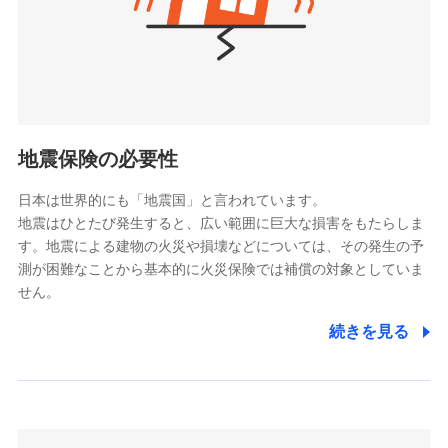
（https://www.nanairolife.co.jp/）
ポリシー）
日本生命保険相互会社
（https://www.nissay.co.jp）
はなさく生命保険株式会社
（https://www.life8739.co.jp/）
ドコモスマート保険ナビ編集部の評価
マニュライフ生命保険株式会社
（https://www.manulife.co.jp/）
地震保険の必要性
三井住友海上あいおい生命保険株式会社
ドコモの火災保険は、基本補償となる火災、破裂・爆
（https://www.msa-life.co.jp/）
発に加え、風災、落雷や盗難・水ぬれなど住まいを取
日本は世界的にも「地震国」と言われています。
メットライフ生命株式会社
地震はひとたび発生すると、広い範囲に巨大な損害をもたらしま
り巻く多様なリスクに対応。3つの基本プランから選択
(https://www.metlife.co.jp/)
す。地震による建物の火災や損壊などについては、その発生の予
でき、さらに補償内容を自由にカスタマイズ可能なた
メディケア生命保険株式会社
測が困難なことから基本的に火災保険では補償の対象としていま
め、住居形態やライフスタイルに合わせて無駄のない
（https://www.medicarelife.com/）
せん。
最適設計が実現できます。スマホ・PCで手続きが完結
し、24時間365日の事故受付で万一の際も安心。保険
■少額短期保険
続きを見る
株式会社アシロ少額短期保険
料に応じてdポイントもたまる、利便性とおトクさを兼
(https://kailash.co.jp/)
ね備えた火災保険です。
SBIいきいき少額短期保険会社 (https://www.i-
sedai.com/)
SBIペット少額短期保険株式会社