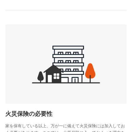
情報を取引のある他の保険会社の商品・サービスをご提案す
るために利用させていただくことがあります。）
上記に係る連絡・手続き・管理等付帯業務を行うため
3.セミナー募集サイトから取得した個人情報
各種セミナーの案内、開催のため
上記に係る連絡・手続き・管理等付帯業務を行うため
4.家族・友達紹介にて取得した個人情報
被紹介者への連絡、及び当社と取引のあるもしくは委託を受
けている保険会社・提携会社の保険その他に関する情報を提
供し、金融商品等の契約を勧奨するため
アンケートやキャンペーン等の実施のため
上記に係る連絡・手続き・管理等付帯業務を行うため
5.通話録音にて取得する情報
電話対応の品質向上およびお問合せ内容の正確な把握のため
火災保険の必要性
家を保有している以上、万が一に備えて火災保険には加入してお
6.採用応募者の個人情報