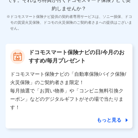
です。
それなら特典が付くドコモスマート保険ナビで契
11.マイカー通勤管理クラウド並びに法人向けASPサー
ビスに関してのお問い合わせ情報
約しませんか？
各種お問い合わせに対応するため
ドコモスマート保険ナビ提供の契約者専用サービスは、ソニー損保、ドコ
当社のサービスに関する情報提供や、皆様に有用なお知らせ
モの賃貸火災保険、ドコモの火災保険のご契約者さまへの提供はございま
をお送りするため
せん。
アンケートの送付のため
当社のサービスや媒体の運営改善に必要なデータを解析し、
分析するため
当社の対応品質向上やお問い合わせ内容の正確な把握のため
ドコモスマート保険ナビの日/今月のお
個人情報保護管理者の職名、連絡先
すすめ/毎月プレゼント
株式会社ドコモ・インシュアランス 営業部長
〒103-0013 東京都中央区日本橋人形町2-14-10 アー
ドコモスマート保険ナビの「自動車保険/バイク保険/
バンネット日本橋ビル 3F
火災保険」のご契約者さま限定！
株式会社ドコモ・インシュアランス
毎月抽選で「お買い物券」や「コンビニ無料引換ク
ーポン」などのデジタルギフトがその場で当たりま
個人情報の第三者提供について
す！
当社ではご本人の同意がある場合または法令に基づく場
合を除き、第三者に提供いたしません。
もっと見る
業務の委託