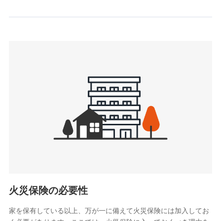
情報を取引のある他の保険会社の商品・サービスをご提案す
るために利用させていただくことがあります。）
上記に係る連絡・手続き・管理等付帯業務を行うため
3.セミナー募集サイトから取得した個人情報
各種セミナーの案内、開催のため
上記に係る連絡・手続き・管理等付帯業務を行うため
4.家族・友達紹介にて取得した個人情報
被紹介者への連絡、及び当社と取引のあるもしくは委託を受
けている保険会社・提携会社の保険その他に関する情報を提
供し、金融商品等の契約を勧奨するため
アンケートやキャンペーン等の実施のため
上記に係る連絡・手続き・管理等付帯業務を行うため
5.通話録音にて取得する情報
電話対応の品質向上およびお問合せ内容の正確な把握のため
火災保険の必要性
家を保有している以上、万が一に備えて火災保険には加入してお
6.採用応募者の個人情報