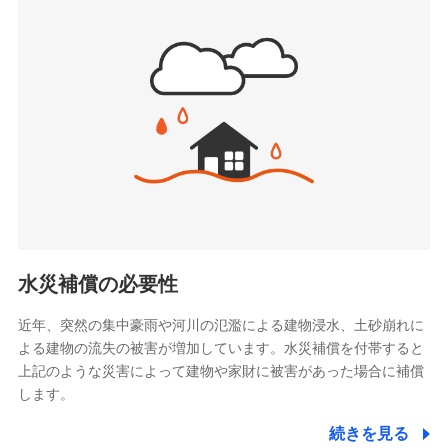
(https://www.sbipet-ssi.co.jp/)
SBIリスタ少額短期保険会社
ドコモの火災保険で
(https://www.jishin.co.jp/)
お見積もり
スマートプラス少額短期保険株式会社
（https://www.smartplus-insurance.com/）
見積もりや保険会社とのご契約に先立ち、当社が提供する
チューリッヒ少額短期保険株式会社
ドコモスマート保険ナビの利用規約と個人情報の取扱いに
(https://www.zurichssi.co.jp/)
同意いただく必要があります。詳細について、以下をご確
Tokio Marine X少額短期保険株式会社
認ください。
(https://www.tokiomarine-x.co.jp/)
ペットメディカルサポート株式会社
ドコモスマート保険ナビサービス利用規約
(https://pshoken.co.jp/)
当社による個人情報の取扱いについて（プライバシー
リトルファミリー少額短期保険株式会社
ポリシー）
(https://www.littlefamily-ssi.com/)
水災補償の必要性
2.共同募集を行う代理店から受領する個人情報
近年、突然の集中豪雨や河川の氾濫による建物浸水、土砂崩れに
よる建物の流失の被害が増加しています。水災補償を付帯すると
郵便、電話、およびＥメール等により、当社と取引のあるも
しくは委託を受けている保険会社・提携会社の保険その他に
上記のような災害によって建物や家財に被害があった場合に補償
関する情報を提供し、金融商品等の契約を勧奨するため、ま
します。
た維持管理等の委託業務遂行のため、またそれらに付帯、関
連する当社および提携会社のサービスを案内、提供するため
続きを見る
（なお、当社は複数の保険会社と取引があり、取得した個人