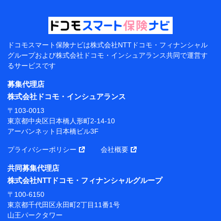
【当該個人データの管理について責任を有する者の名
称・住所・代表者名】
当該個人データを取り扱う各共同利用者（詳細は次のと
おり）
ドコモスマート保険ナビは
株式会社NTTドコモ・フィナンシャル
東京都千代田区永田町2丁目11番1号 山王パークタワー
グループおよび
株式会社ドコモ・インシュアランス共同で
運営す
株式会社NTTドコモ 代表取締役社長 前田 義晃
るサービスです
東京都中央区日本橋人形町2-14-10 アーバンネット日
募集代理店
本橋ビル 3F
株式会社ドコモ・インシュアランス
株式会社ドコモ・インシュアランス 代表取締役社
〒103-0013
長 吉村 忠義
東京都中央区日本橋人形町2-14-10
アーバンネット日本橋ビル3F
※ 当社および株式会社NTTドコモは、お客さまの情報
を利用させていただくにあたっては、「NTTドコモ パー
プライバシーポリシー
会社概要
ソナルデータ憲章」に定める行動原則を順守します 。
※ パーソナルデータダッシュボードの「第三者提供の
共同募集代理店
管理」の設定状態にかかわらず、共同利用する場合があ
株式会社NTTドコモ・フィナンシャルグループ
ります。
〒100-6150
※ dポイントクラブ会員ではないお客さま（2019年12
東京都千代田区永田町2丁目11番1号
月11日以降、一度もdポイントクラブ会員であったこと
山王パークタワー
がないお客さまに限る）に関する、2019年12月10日以