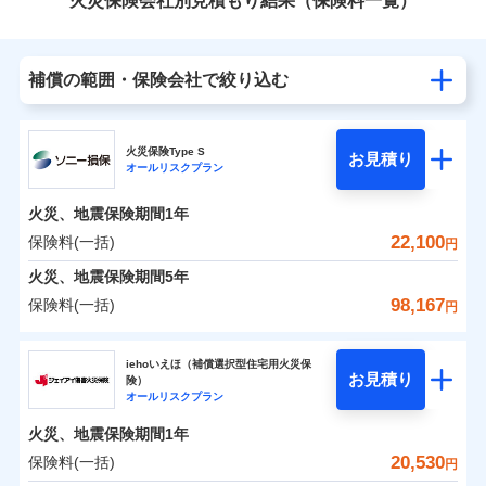
火災保険会社別見積もり結果（保険料一覧）
補償の範囲・保険会社で絞り込む
火災保険Type S
お見積り
オールリスクプラン
火災、地震保険期間
1年
22,100
保険料(一括)
円
火災、地震保険期間
5年
98,167
保険料(一括)
円
ソニー損害保険株式会社
iehoいえほ（補償選択型住宅用火災保
お見積り
険）
ソニー損害保険株式会社のおすすめポイント
オールリスクプラン
火災、地震保険期間
1年
保険料（一括）内訳
01
POINT
20,530
保険料(一括)
円