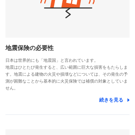
（https://www.nanairolife.co.jp/）
ポリシー）
日本生命保険相互会社
（https://www.nissay.co.jp）
はなさく生命保険株式会社
（https://www.life8739.co.jp/）
ドコモスマート保険ナビ編集部の評価
マニュライフ生命保険株式会社
（https://www.manulife.co.jp/）
地震保険の必要性
三井住友海上あいおい生命保険株式会社
ドコモの火災保険は、基本補償となる火災、破裂・爆
（https://www.msa-life.co.jp/）
発に加え、風災、落雷や盗難・水ぬれなど住まいを取
日本は世界的にも「地震国」と言われています。
メットライフ生命株式会社
地震はひとたび発生すると、広い範囲に巨大な損害をもたらしま
り巻く多様なリスクに対応。3つの基本プランから選択
(https://www.metlife.co.jp/)
す。地震による建物の火災や損壊などについては、その発生の予
でき、さらに補償内容を自由にカスタマイズ可能なた
メディケア生命保険株式会社
測が困難なことから基本的に火災保険では補償の対象としていま
め、住居形態やライフスタイルに合わせて無駄のない
（https://www.medicarelife.com/）
せん。
最適設計が実現できます。スマホ・PCで手続きが完結
し、24時間365日の事故受付で万一の際も安心。保険
■少額短期保険
続きを見る
株式会社アシロ少額短期保険
料に応じてdポイントもたまる、利便性とおトクさを兼
(https://kailash.co.jp/)
ね備えた火災保険です。
SBIいきいき少額短期保険会社 (https://www.i-
sedai.com/)
SBIペット少額短期保険株式会社