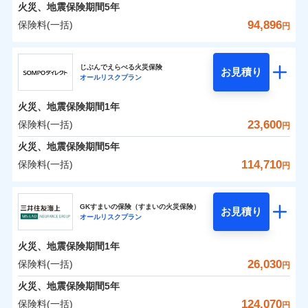
火災 1年
地震 1年
火災、地震保険期間
5年
94,896
保険料(一括)
円
0
9,057
4,950
建物
円
円
円
ジェイアイ傷害火災保険株式会社
じぶんでえらべる火災保険
お見積り
オールリスクプラン
0
6,443
1,650
ジェイアイ傷害火災保険株式会社のおすすめポイ
家財
円
円
円
ント
火災、地震保険期間
1年
保険料（一括）内訳
23,600
保険料(一括)
01
POINT
円
火災、地震保険期間
5年
火災 1年
地震 1年
114,710
保険料(一括)
円
イチオシ
02
POINT
ＳＯＭＰＯダイレクト損害保険株式会社
0
8,720
4,950
建物
円
円
円
ソニー損保の新ネット火災保険は、補償の組合せが自
GKすまいの保険（すまいの火災保険）
お見積り
オールリスクプラン
ＳＯＭＰＯダイレクト損害保険株式会社のおすす
由だから、必要な補償に絞って選べます。
0
5,210
1,650
めポイント
家財
円
円
円
しかも「地震上乗せ特約（全半損時のみ）」で、地震
火災、地震保険期間
1年
の被害にも火災保険の保険金額に対して最大100％で備
保険料（一括）内訳
26,030
保険料(一括)
01
POINT
円
えられます（一部損は対象外）。
火災、地震保険期間
5年
火災 1年
地震 1年
124,070
保険料(一括)
円