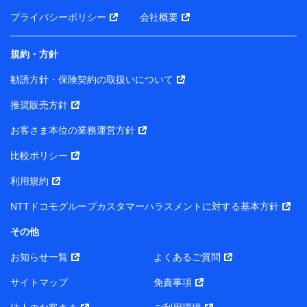
前に取得した個人データは、こちら の利用目的の範囲内
プライバシーポリシー
会社概要
に限って共同利用します。
規約・方針
当社は株式会社NTTドコモ・フィナンシャルグループ
との間で、以下のとおり個人データを共同利用しま
勧誘方針・保険契約の取扱いについて
す。
推奨販売方針
【共同して利用される利用データの項目】
当社または株式会社NTTドコモ・フィナンシャルグルー
お客さま本位の業務運営方針
プがサービス提供等を通じて取得した、以下の情報など
比較ポリシー
の個人データ
基本情報
利用規約
氏名、電話番号、メールアドレス、お客さまの識別子、属
NTTドコモグループカスタマーハラスメントに対する基本方針
性、連絡先、dポイントサービスのご利用に関する情報。例
として、dポイントカード番号、性別、年齢、家族構成、住
その他
所、dポイント残高、dポイント利用履歴などが含まれます。
利用情報
お知らせ一覧
よくあるご質問
当社または株式会社NTTドコモ・フィナンシャルグループが
提供する各種サービスなどのご契約・ご利用などに関する情
サイトマップ
免責事項
報。例として、当社または株式会社NTTドコモ・フィナンシ
ャルグループが提供する各種サービスのご契約状態・ご利用