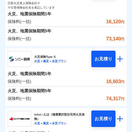
0
2,950
臨時費用
1,650
家財
円
了された場合、10％のインターネット割引が適用！
落雷
損害防止費用
円
う）災、雪災
円
インターネット割引
日新火災海上保険会社※
銀行振込
対面
保険料（一括）内訳
01
破裂・爆発
POINT
損害防止費用
※引受保険会社名を表記しています
（地震保険を除きます。）
残存物取片づけ費用
付帯される費用保
正式名称は、すまいの保険です。本保険は、日新火災を引受保険会社
※4
火災、地震保険期間
1年
険金
とし、取扱代理店であるドコモと共同募集代理店である株式会社ドコ
残存物取片づけ費用
付帯される費用保
失火見舞費用
水まわりサービス（24時間サポー
※5
減らしたコストをお客さまに還元
一括払
始期日
2025/10/01
水災
盗難
モ・インシュアランス（以下、ドコモ・インシュアランス）が提供す
険金
16,120
保険料(一括)
火災 1年
ト）
地震 1年
失火見舞費用
円
水道管修理費用
水濡れ
支払方法
年払い
自分に必要な補償を選べる、だから保険料にムダが
るものです。
騒擾（じょう）
カギあけサービス（24時間サポー
水道管修理費用
地震火災費用
火災、地震保険期間
5年
※1水災料率は最低リスク区分を適用
月払い
付帯サービス
ない！
外部からの落下・
破損・汚損
ト）
0
7,750
地震火災費用
4,950
説明事項
※2雑危険（盗難を除く）および破汚
建物
円
円
円
飛来・衝突
73,140
保険料(一括)
円
地震保険もセットOK！
イチオシ
02
キャッシュレス・リペアサービス
POINT
損において、自己負担額5万円
防犯対策費用特約
その他付帯される
補償の範囲
ネット申込
？
03
POINT
気象災害アラート
「iehoいえほ」（補償選択型住宅用火災保険）
ドコモの火災保険
費用の補償
保険証券の不発行に関する特約（500
特別費用保険金特約
申込方法
適用される割引
郵送
※5
0
4,200
1,650
家財
お客さまのニーズ・ご予算に合わせて補償を自由に
円
円）
円
円
募集文書番号
火災保険Type S
お見積り
対面
お選びいただけます。
※保険料は下の場合の築年月で計算し
火災＋風災＋水災プラン
※
ドコモの火災保険
地震保険建築年割引
のおすすめポイント
火災
風災・雹（ひょ
適用される割引
ています。
その他条件
住まいのアシスタンスサービス
補償の範囲
※2
？
03
POINT
もしものとき、“時価”ではなく“新価”で保険金をお
家財セット割引
落雷
う）災、雪災
始期日
2024/10/01
新築：2026年1月
火災、地震保険期間
1年
保険料（一括）内訳
01
破裂・爆発
備考
POINT
支払いします。
築5年：2021年1月
WEB見積もり+メールアドレス登録後
16,603
保険料(一括)
上半期
新規契約数ランキング
円
その他条件
地震火災費用特約
※6
築10年：2016年1月
※1水災料率は最低リスク区分を適用
家具や電化製品等の家財の保険金額も自由に選べま
から4営業日+1日以降、お客さまが決
水災
盗難
備考
火災
築15年：2011年1月
風災・雹（ひょ
火災 1年
※2破損・汚損の取扱いはなし
地震 1年
火災、地震保険期間
5年
済した時点で保険のお申し込みと完了
す。
水濡れ
イチオシ
落雷
う）災、雪災
02
POINT
ドコモスマート保険ナビ編集部の評価
※1
※3水道管修理費用の取扱いはなし
暮らしのQQ隊（カギあけQQサービ
騒擾（じょう）
当社火災保険新規契約者数より算出[
となります。
年
月]（ドコモスマート保険
74,317
保険料(一括)
説明事項
付帯サービス
破裂・爆発
円
ネットに加え、お電話でもお申込み可能です！
※4コンビニ払の払込票をスマートフ
ス、水まわりQQサービス）
外部からの落下・
破損・汚損
クレジットカード
ナビ調べ）
0
5,670
4,950
建物
円
円
円
飛来・衝突
ォンアプリで支払うことができます。
火災、自然災害、盗難などトータルでカバーし、大
ソニー損害保険株式会社
コンビニ払い
※4
クレジットカード
ソニー損保の新ネット火災保険は、補償の組合せが
※3
水災
盗難
※5一部契約のみ
払込方法
切な住まいをお守りします！
クレジットカード
iehoいえほ（補償選択型住宅用火災保
※7
水濡れ
口座振替
コンビニ払い
自由だから、必要な補償に絞って選べます。
お見積り
険）
補償の範囲
？
03
払込方法
POINT
騒擾（じょう）
コンビニ払い
※7
0
3,850
1,650
ソニー損害保険株式会社のおすすめポイント
水まわりトラブル、カギ開け対応など「住まいのア
家財
円
円
円
銀行振込
火災＋風災＋水災プラン
口座振替
払込方法
外部からの落下・
募集文書番号
破損・汚損
しかも、「地震上乗せ特約（全半損時のみ）」で、
口座振替
シスタンスサービス」が無料付帯
飛来・衝突
銀行振込