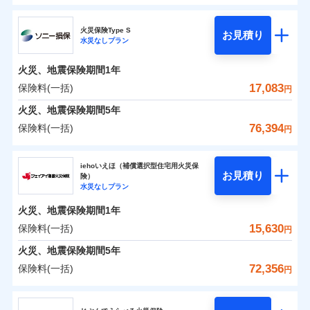
ドコモの火災保険
水災
盗難
0
6,650
1,650
すまいのリスクを6つに整理し、補償内容をシンプルに
家財
円
円
円
水濡れ
火災保険Type S
お見積り
補償の範囲
※1
？
03
POINT
騒擾（じょう）
わかりやすくしています！
水災なしプラン
※
ドコモの火災保険
のおすすめポイント
外部からの落下・
破損・汚損
すまいやライフスタイルに応じた契約プランをご用意
飛来・衝突
火災、地震保険期間
1年
保険料（一括）内訳
01
POINT
しています。
17,083
保険料(一括)
火災
風災・雹（ひょ
円
ランキングをもっと見る
お客さまのニーズに合わせてオプションの特約のご選
落雷
う）災、雪災
択が可能です。
火災 1年
地震 1年
火災、地震保険期間
破裂・爆発
5年
イチオシ
02
POINT
建物が全焼・全壊時（延床面積に対する損害の割合が
76,394
保険料(一括)
円
水災
盗難
80％以上）には、建物保険金額を全額お支払いいたし
0
7,860
4,950
建物
円
円
円
火災、自然災害、盗難などトータルでカバーし、大
水濡れ
ソニー損害保険株式会社
ます！
※1
騒擾（じょう）
切な住まいをお守りします！
上半期
新規契約数ランキング
iehoいえほ（補償選択型住宅用火災保
外部からの落下・
破損・汚損
「フルサポートプラン」、「セレクト（水災なし）プ
お見積り
険）
飛来・衝突
0
5,850
1,650
ソニー損害保険株式会社のおすすめポイント
水まわりトラブル、カギ開け対応など「住まいのア
家財
円
円
円
水災なしプラン
※
ラン
」の場合は、暮らしのQQ隊サービスがご利用い
補償内容
※2
シスタンスサービス」が無料付帯
当社火災保険新規契約者数より算出[
年
月]（ドコモスマート保険
ただけます。
火災、地震保険期間
1年
保険料（一括）内訳
01
POINT
ナビ調べ）
補償の対象やお客さまの状況に応じたさまざまな割
マンション等の共同住宅専用
15,630
保険料(一括)
円
免責金額（自己負
引をご用意！
免責金額なし
※2
担額）
火災 1年
地震 1年
火災、地震保険期間
5年
72,356
保険料(一括)
補償の範囲
？
03
円
POINT
イチオシ
02
臨時費用
POINT
補償の範囲
0
5,949
4,950
？
建物
03
円
円
円
POINT
補償内容
ジェイアイ傷害火災保険株式会社
損害防止費用
ランキングをもっと見る