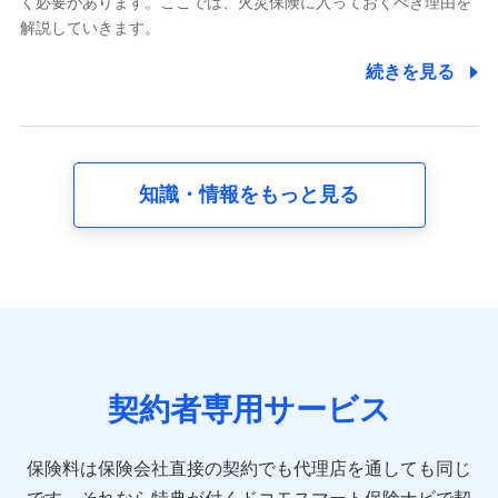
く必要があります。ここでは、火災保険に入っておくべき理由を
採用選考および入社手続を実施するため
解説していきます。
7.社員（従業者）の個人情報
続きを見る
人事･勤怠･健康・労務等の管理、給与支給、福利厚生・採用
退職関連処理等の各種手続きのため、当社と従業員または従
業員同士の連絡のため
知識・情報をもっと見る
8.取引先個人情報
取引先としての選定業務、営業情報の提供業務、契約締結手
続き業務、取引管理業務、およびこれらに準ずる業務の遂行
のため
9.お問い合わせ情報
各種お問い合わせに対応するため
契約者専用サービス
10.受託業務の 個人情報
受託業務の遂行およびこれらに準ずる業務の遂行のため
保険料は保険会社直接の契約でも代理店を通しても同じ