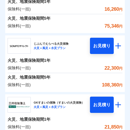
火災、地震保険期間
地震の被害にも最大100％で備えられます。
1年
保険料（一括）内訳
01
POINT
銀行振込
※7
一括払
補償の対象やお客さまの状況に応じたさまざまな割
16,260
保険料(一括)
火災
風災・雹（ひょ
円
ランキングをもっと見る
支払方法
年払い
一括払
引をご用意！
落雷
う）災、雪災
一括払
火災 1年
地震 1年
火災、地震保険期間
破裂・爆発
5年
月払い
補償内容
支払方法
年払い
支払方法
年払い
75,346
保険料(一括)
月払い
円
イチオシ
月払い
02
水災
盗難
POINT
ネット申込
補償の範囲
0
6,315
4,950
？
建物
03
円
円
円
POINT
ドコモスマート保険ナビ編集部の評価
ソニー損害保険株式会社で
水濡れ
ジェイアイ傷害火災保険株式会社
免責金額（自己負
申込方法
郵送
ネット申込
免責金額なし
騒擾（じょう）
お見積もり
※2
上半期
新規契約数ランキング
担額）
ネット申込
ドコモの火災保険はインターネット完結型の保険の
じぶんでえらべる火災保険
外部からの落下・
破損・汚損
対面
お見積り
申込方法
郵送
火災＋風災＋水災プラン
補償を自由に選べて、もしものときは「新価（再調達
飛来・衝突
0
3,688
1,650
ジェイアイ傷害火災保険株式会社のおすすめポイ
申込方法
家財
郵送
円
ため、保険料がリーズナブルで、各種割引も充実し
円
円
補償内容
※1
火災
対面
風災・雹（ひょ
臨時費用
価額）」でお支払いします。
ント
見積もりや保険会社とのご契約に先立ち、当社が提供する
当社火災保険新規契約者数より算出[
対面
年
月]（ドコモスマート保険
ています。
落雷
う）災、雪災
始期日
2026/01/01
火災、地震保険期間
1年
破裂・爆発
損害防止費用
ナビ調べ）
万一ご自宅が被害にあわれた場合は、修繕業者のご紹
ドコモスマート保険ナビの利用規約と個人情報の取扱いに
保険料のお支払いでdポイントがたまります！保険
始期日
2026/08/01
保険料（一括）内訳
22,300
保険料(一括)
01
POINT
円
同意いただく必要があります。詳細について、以下をご確
残存物取片づけ費用
介などをご利用いただけます。
始期日
2024/10/01
付帯される費用保
※1損害割合が30%未満の場合は定率
免責金額（自己負
料に対して、通常のdポイントとは別に1%相当のd
免責金額なし
※1
水災
盗難
認ください。
険金
払、水災料率は最も水災リスクが低い
失火見舞費用
コンビニ払いの払込票をスマートフォンアプリでお支
担額）
火災、地震保険期間
5年
※3
※1破損・汚損の免責額5万円
ポイントが上乗せして進呈されるため、「d払い」
水濡れ
水災等地を適用
※1水災料率は最低リスク区分を適用
火災 1年
水道管修理費用
地震 1年
払いが可能です。
ドコモスマート保険ナビサービス利用規約
※2水まわりトラブル、カギ開け対
騒擾（じょう）
※4
108,360
保険料(一括)
円
や「dカード」でお支払いの場合は最大2%のdポイ
※2破損・汚損、物体の落下・飛来等/
※2水ぬれ、破損、汚損等は自己負担
外部からの落下・
イチオシ
破損・汚損
02
応、ガラス破損の場合に60分までの
臨時費用
POINT
地震火災費用
当社による個人情報の取扱いについて（プライバシー
※5
騒擾、水濡れのみ自己負担額5万円
補償内容
ントがたまります。また「d払い」であれば、ポイ
飛来・衝突
額5万円
ＳＯＭＰＯダイレクト損害保険株式会社
簡易作業無料でご提供いたします。弊
説明事項
損害防止費用
ポリシー）
0
6,300
4,950
建物
（物体の落下・飛来等/騒擾、水濡れ
円
円
円
※3事故時諸費用（火災・風水災等限
ントで保険料を支払うこともできます。
社提携業者にて24時間365日受付。受
ランキングをもっと見る
ソニー損保の新ネット火災保険は、補償の組合せが自
その他付帯される
GKすまいの保険（すまいの火災保険）
残存物取片づけ費用
は建物のみ自己負担あり）
付帯される費用の
お見積り
定）特約セットありも選択可能
修理付帯費用
付後、専門業者が対応に向かいます。
説明事項
火災＋風災＋水災プラン
3つの基本プランからご自身にぴったりの補償をお
説明事項
費用の補償
ＳＯＭＰＯダイレクト損害保険株式会社のおすす
由だから、必要な補償に絞って選べます。
※3水道管修理費用の取扱いはなし
補償
※4修理費として保険金をお支払いし
失火見舞費用
免責金額（自己負
ガラス破損の対応時間は9時～20時と
免責金額なし
※4一括払・年払のみ、コンビニ・ペ
0
3,360
1,650
めポイント
選びいただけます。さらに、自分好みにオプション
家財
ます。
円
円
円
しかも「地震上乗せ特約（全半損時のみ）」で、地震
ＳＯＭＰＯダイレクト損害保険株式会社で
担額）
なります。
水道管修理費用
火災、地震保険期間
1年
イジー（番号通知方式）
※5セットありも選択可能
インターネット割引
を追加・削除することで、補償内容を自由にカスタ
※3クレジットカード会社の分割払い
お見積もり
の被害にも火災保険の保険金額に対して最大100％で備
地震火災費用
保険料（一括）内訳
21,850
保険料(一括)
※6保険金額×5％、300万円限度
01
POINT
円
が可能なことがあります。詳しくは各
適用される割引
指定工務店割引
マイズしていただけます。ニーズに合わせたパック