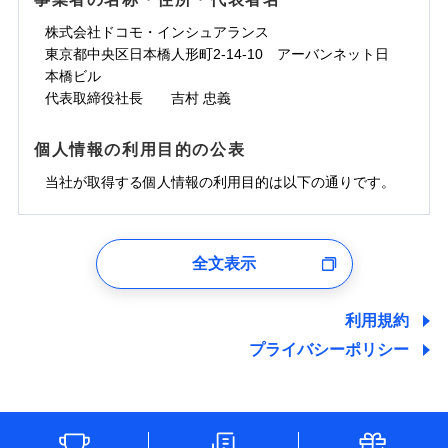
一の場合も迅速に対応します。お客さまからの事故
免責金額なし
コンビニ払い
ドコモスマート保険ナビサービス利用規約
担額）
災に対する補償に加え、すべてのプランに盗難等がつ
コンビニ払い
ネット申込
※3
のご連絡の受付や事故相談などを、夜間・休日を問
払込方法
口座振替
株式会社ドコモ・インシュアランス
払込方法
当社による個人情報の取扱いについて（プライバシー
臨時費用
※4
いており、
社会問題などを考慮された幅広い補償が特
建築年割引
口座振替
申込方法
郵送
登記物件の火災保険をお申込みの方におすすめ！登記
わず、24時間・365日対応しています。
適用される割引
東京都中央区日本橋人形町2-14-10 アーバンネット日
銀行振込
ポリシー）
臨時費用
損害防止費用
長です。
失火見舞金など付帯される費用保険金も多
インターネット割引
銀行振込
対面
情報の自動照合によるリアルタイム契約を実現！書類
ドコモの火災保険で
本橋ビル
d払い
損害防止費用
残存物取片づけ費用
付帯される費用保
正式名称は、すまいの保険です。本保険は、日新火災を引受保険会社
※5
く、ダイレクトでありながら充実した補償が魅力で
お見積もり
の提出と保険会社審査にお時間をいただきません！
代表取締役社長 吉村 忠義
険金
とし、取扱代理店であるドコモと共同募集代理店である株式会社ドコ
残存物取片づけ費用
付帯される費用保
失火見舞費用
水まわりサービス（24時間サポー
※6
す。
一括払
始期日
2025/10/01
一括払
モ・インシュアランス（以下、ドコモ・インシュアランス）が提供す
険金
ト）
失火見舞費用
水道管修理費用
支払方法
年払い
るものです。
支払方法
年払い
個人情報の利用目的の公表
カギあけサービス（24時間サポー
水道管修理費用
見積もりや保険会社とのご契約に先立ち、当社が提供する
地震火災費用
説明事項
※1水災料率は最低リスク区分を適用
月払い
付帯サービス
ト）
月払い
ドコモスマート保険ナビの利用規約と個人情報の取扱いに
地震火災費用
当社が取得する個人情報の利用目的は以下の通りです。
キャッシュレス・リペアサービス
同意いただく必要があります。詳細について、以下をご確
防犯対策費用特約
その他付帯される
募集文書番号
補償の範囲
ネット申込
？
03
POINT
ジェイアイ傷害火災保険株式会社で
ネット申込
認ください。
気象災害アラート
費用の補償
保険証券の不発行に関する特約（500
特別費用保険金特約
チューリッヒ保険会社で
申込方法
適用される割引
郵送
お見積もり
※4
1.見積請求受付時、資料請求受付時、ユーザー登録受
申込方法
郵送
円）
ドコモスマート保険ナビサービス利用規約
お見積もり
付時
対面
※保険料は下の場合の築年月で計算し
対面
全文表示
地震保険建築年割引
当社による個人情報の取扱いについて（プライバシー
ジェイアイ傷害火災保険株式会社の
火災
風災・雹（ひょ
適用される割引
ユーザー登録受付および、管理のため
ています。
その他条件
住まいのアシスタンスサービス
※2
チューリッヒ保険会社の
ポリシー）
家財セット割引
落雷
う）災、雪災
詳細を見る
始期日
2024/10/01
郵便、電話、およびＥメール等により、当社と取引のあるも
新築：2026年1月
始期日
2026/04/01
破裂・爆発
備考
詳細を見る
しくは委託を受けている保険会社・提携会社の保険その他に
築5年：2021年1月
利用規約
WEB見積もり+メールアドレス登録後
その他条件
地震火災費用特約
関する情報を提供し、金融商品等の契約を勧奨するため、ま
※7
築10年：2016年1月
ドコモスマート保険ナビ編集部の評価
※1水災料率は最低リスク区分を適用
から4営業日+1日以降、お客さまが決
プライバシーポリシー
※1破損・汚損、水ぬれは自己負担額
水災
盗難
見積もりや保険会社とのご契約に先立ち、当社が提供する
備考
た維持管理等の委託業務遂行のため、またそれらに付帯、関
築15年：2011年1月
※2水道管修理費用の取扱いはなし
済した時点で保険のお申し込みと完了
見積もりや保険会社とのご契約に先立ち、当社が提供する
水濡れ
5万円
ドコモスマート保険ナビの利用規約と個人情報の取扱いに
連する当社および提携会社のサービスを案内、提供するため
説明事項
※1
※3コンビニ払の払込票をスマートフ
クレジットカード
※8
騒擾（じょう）
となります。
ドコモスマート保険ナビの利用規約と個人情報の取扱いに
※2失火見舞費用の取扱いはなし
ソニー損保の新ネット火災保険は、補償の組合せが
（なお、当社は複数の保険会社と取引があり、取得した個人
同意いただく必要があります。詳細について、以下をご確
ォンアプリで支払うことができます。
外部からの落下・
破損・汚損
クレジットカード
コンビニ払い
※8
※3水道管修理費用の取扱いはなし
同意いただく必要があります。詳細について、以下をご確
情報を取引のある他の保険会社の商品・サービスをご提案す
払込方法
認ください。
飛来・衝突
自由だから、必要な補償に絞って選べます。
※4一部契約のみ
コンビニ払い
（破損・汚損等危険補償特約で補償対
口座振替
※3
クレジットカード
認ください。
※3
るために利用させていただくことがあります。）
払込方法
しかも、「地震上乗せ特約（全半損時のみ）」で、
ドコモスマート保険ナビサービス利用規約
説明事項
象となる場合があります）