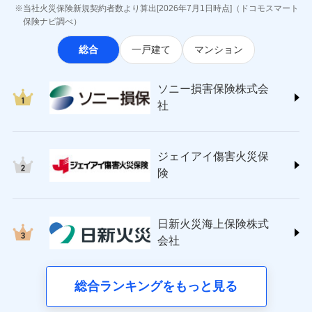
最適設計が実現できます。スマホ・PCで手続きが完結
ジェイアイ傷害火災保険株式会社
付後、専門業者が対応に向かいます。
お見積もり
当社火災保険新規契約者数より算出[2026年7月1日時点]（ドコモスマート
※8一括払、長期一括払のみ
し、24時間365日の事故受付で万一の際も安心。保険
インターネット割引
(https://www.jihoken.co.jp/)
ガラス破損の対応時間は9時～20時と
保険ナビ調べ）
なります。
料に応じてdポイントもたまる、利便性とおトクさを兼
適用される割引
指定工務店割引
ソニー損害保険株式会社
※3クレジットカード会社の分割払い
見積もりや保険会社とのご契約に先立ち、当社が提供する
総合
一戸建て
マンション
ね備えた火災保険です。
(https://www.sonysonpo.co.jp/)
建築年割引（地震保険）
募集文書番号
が可能なことがあります。詳しくは各
ドコモスマート保険ナビの利用規約と個人情報の取扱いに
損害保険ジャパン株式会社 (https://www.sompo-
クレジットカード会社にご確認くださ
同意いただく必要があります。詳細について、以下をご確
その他条件
japan.co.jp/)
指定工務店特約
※5
い。
ドコモスマート保険ナビ編集部の評価
ソニー損害保険株式会
認ください。
ＳＯＭＰＯダイレクト損害保険株式会社
社
ドコモスマート保険ナビサービス利用規約
(https://www.sompo-direct.co.jp/)
すまいのサポート24
募集文書番号
登記物件の火災保険をお申込みの方におすすめ！登記
チューリッヒ保険会社 (https://www.zurich.co.jp/)
当社による個人情報の取扱いについて（プライバシー
リフォーム相談サービス
ドコモの火災保険で
付帯サービス
情報の自動照合によるリアルタイム契約を実現！書類
東京海上日動火災保険株式会社
ポリシー）
お見積もり
長期優良住宅の維持保全サポートサー
ジェイアイ傷害火災保
の提出と保険会社審査にお時間をいただきません！
(https://www.tokiomarine-nichido.co.jp/)
ビス
ドコモスマート保険ナビ編集部の評価
日新火災海上保険株式会社
険
見積もりや保険会社とのご契約に先立ち、当社が提供する
(https://www.nisshinfire.co.jp/)
備考
スリムプランに該当する補償内容です
ドコモスマート保険ナビの利用規約と個人情報の取扱いに
ペット＆ファミリー損害保険株式会社
すまいのリスクを６つに整理し、補償内容をシンプ
ドコモスマート保険ナビ編集部の評価
同意いただく必要があります。詳細について、以下をご確
(https://www.petfamilyins.co.jp/)
クレジットカード
ルにして、わかりやすいのが特徴です。
日新火災海上保険株式
認ください。
三井住友海上火災保険株式会社 (https://www.ms-
ジェイアイ傷害火災保険株式会社で
コンビニ払い
会社
すまいやライフスタイルに応じた契約プランを選べ
ドコモスマート保険ナビサービス利用規約
チューリッヒのネット火災保険は
ダイレクト型でネッ
ins.com/)
お見積もり
払込方法
口座振替
ます。
三井ダイレクト損害保険株式会社
ト完結のお手続き・リーズナブルな保険料
当社による個人情報の取扱いについて（プライバシー
に加え、
火
銀行振込
建物が全焼・全壊時（延床面積に対する損害の割合
(https://www.mitsui-direct.co.jp/)
ポリシー）
ジェイアイ傷害火災保険株式会社の
災に対する補償に加え、すべてのプランに盗難等がつ
総合ランキングをもっと見る
d払い
が80％以上）には、建物保険金額を全額お支払いし
詳細を見る
いており、
社会問題などを考慮された幅広い補償が特
■生命保険
てくれます。