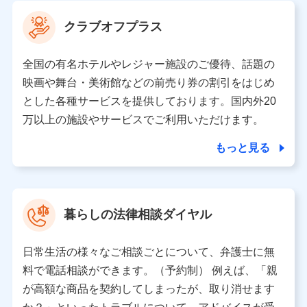
当社は利用目的の達成に必要な範囲内において個人情報
クラブオフプラス
の取り扱いの全部または一部を委託する場合がありま
す。
全国の有名ホテルやレジャー施設のご優待、話題の
個人データの共同利用
映画や舞台・美術館などの前売り券の割引をはじめ
とした各種サービスを提供しております。国内外20
当社は株式会社NTTドコモとの間で、以下のとおり個
人データを共同利用します。
万以上の施設やサービスでご利用いただけます。
【共同して利用される利用データの項目】
もっと見る
当社又は株式会社NTTドコモがサービス提供等を通じて
取得した、以下の情報などの個人データ
基本情報
氏名、電話番号、メールアドレス、お客さまの識別子、属
暮らしの法律相談ダイヤル
性、連絡先、dポイントサービスのご利用に関する情報。例
として、dポイントカード番号、性別、年齢、家族構成、住
所、dポイント残高、dポイント利用履歴などが含まれます。
日常生活の様々なご相談ごとについて、弁護士に無
利用情報
料で電話相談ができます。（予約制） 例えば、「親
当社又は株式会社NTTドコモが提供する各種サービスなどの
ご契約・ご利用などに関する情報。例として、当社又は株式
が高額な商品を契約してしまったが、取り消せます
会社NTTドコモが提供する各種サービスのご契約状態・ご利