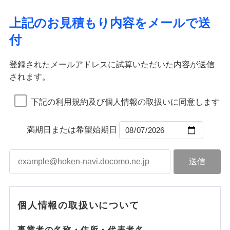
ドコモスマート保険ナビ編集部の評価
ソニー損害保険株式会社で
ポリシー）
イチオシ
02
応、ガラス破損の場合に60分までの
臨時費用
POINT
ネット申込
地震火災費用
補償の範囲
※4
？
03
POINT
補償内容
お見積もり
募集文書番号
簡易作業無料でご提供いたします。弊
損害防止費用
申込方法
郵送
上記のお見積もり内容をメールで送
社提携業者にて24時間365日受付。受
ランキングをもっと見る
補償を自由に選べて、もしものときは「新価（再調達
ドコモの火災保険はインターネット完結型の保険の
その他付帯される
残存物取片づけ費用
付帯される費用の
対面
火災
修理付帯費用
風災・雹（ひょ
付後、専門業者が対応に向かいます。
付
説明事項
費用の補償
価額）」でお支払いします。
ため、保険料がリーズナブルで、各種割引も充実し
補償
見積もりや保険会社とのご契約に先立ち、当社が提供する
落雷
失火見舞費用
う）災、雪災
免責金額（自己負
ガラス破損の対応時間は9時～20時と
火災
風災・雹（ひょ
免責金額なし
破裂・爆発
万一ご自宅が被害にあわれた場合は、修繕業者のご紹
ています。
ドコモスマート保険ナビの利用規約と個人情報の取扱いに
落雷
う）災、雪災
始期日
2026/01/01
担額）
なります。
水道管修理費用
破裂・爆発
インターネット割引
同意いただく必要があります。詳細について、以下をご確
※3クレジットカード会社の分割払い
登録されたメールアドレスに試算いただいた内容が送信
介などをご利用いただけます。
保険料のお支払いでdポイントがたまります！保険
地震火災費用
水災
盗難
が可能なことがあります。詳しくは各
適用される割引
指定工務店割引
認ください。
※1破損・汚損、物体の落下・飛来等/
されます。
臨時費用
コンビニ払いの払込票をスマートフォンアプリでお支
料に対して、通常のdポイントとは別に1%相当のd
水濡れ
水災
クレジットカード会社にご確認くださ
盗難
ドコモスマート保険ナビ編集部の評価
騒擾、水濡れのみ自己負担額5万円
建築年割引（地震保険）
※1
※2
損害防止費用
騒擾（じょう）
払いが可能です。
適用される割引
ドコモスマート保険ナビサービス利用規約
建築年割引
ポイントが上乗せして進呈されるため、「d払い」
水濡れ
い。
（物体の落下・飛来等/騒擾、水濡れ
外部からの落下・
破損・汚損
※1
騒擾（じょう）
補償内容
残存物取片づけ費用
下記の利用規約及び個人情報の取扱いに同意します
付帯される費用保
当社による個人情報の取扱いについて（プライバシー
や「dカード」でお支払いの場合は最大2%のdポイ
説明事項
は建物のみ自己負担あり）
飛来・衝突
外部からの落下・
破損・汚損
その他条件
指定工務店特約
※5
ドコモの火災保険は、基本補償となる火災、破裂・爆
付帯サービス
険金
住まいの緊急かけつけサービス
ポリシー）
失火見舞費用
※2水道管修理費用の取扱いはなし
募集文書番号
ントがたまります。また「d払い」であれば、ポイ
飛来・衝突
発に加え、風災、落雷や盗難・水ぬれなど住まいを取
※3一括払・年払のみ、コンビニ・ペ
水道管修理費用
※2
ントで保険料を支払うこともできます。
満期日または希望始期日
すまいのサポート24
免責金額（自己負
イジー（番号通知方式）
クレジットカード
り巻く多様なリスクに対応。3つの基本プランから選択
地震火災費用
免責金額なし
3つの基本プランからご自身にぴったりの補償をお
担額）
リフォーム相談サービス
コンビニ払い
ＳＯＭＰＯダイレクト損害保険株式会社で
でき、さらに補償内容を自由にカスタマイズ可能なた
付帯サービス
払込方法
選びいただけます。さらに、自分好みにオプション
長期優良住宅の維持保全サポートサー
募集文書番号
お見積もり
口座振替
め、住居形態やライフスタイルに合わせて無駄のない
適用される割引
建築年割引
ビス
臨時費用
を追加・削除することで、補償内容を自由にカスタ
銀行振込
最適設計が実現できます。スマホ・PCで手続きが完結
損害防止費用
マイズしていただけます。ニーズに合わせたパック
補償内容
付帯サービス
水まわり・カギのトラブルサポート
し、24時間365日の事故受付で万一の際も安心。保険
ドコモスマート保険ナビ編集部の評価
見積もりや保険会社とのご契約に先立ち、当社が提供する
ベーシックプラン(水災なし)に該当す
残存物取片づけ費用
付帯される費用保
単位での補償設計のため、どの補償が必要か不安な
備考
補償内容
一括払
料に応じてdポイントもたまる、利便性とおトクさを兼
る補償内容です
ドコモスマート保険ナビの利用規約と個人情報の取扱いに
険金
失火見舞費用
個人情報の取扱いについて
人にも補償項目が選びやすいです。
備考
諸費用特約セットなし
支払方法
年払い
同意いただく必要があります。詳細について、以下をご確
ね備えた火災保険です。
チューリッヒのネット火災保険は
ダイレクト型でネッ
免責金額（自己負
水道管修理費用
※2
日新火災が提供する安心と信頼の事故対応で、万が
月払い
認ください。
免責金額なし
クレジットカード
※3
ト完結のお手続き・リーズナブルな保険料
担額）
に加え、
火
免責金額（自己負
ドコモスマート保険ナビ編集部の評価
地震火災費用
クレジットカード
事業者の名称・住所・代表者名