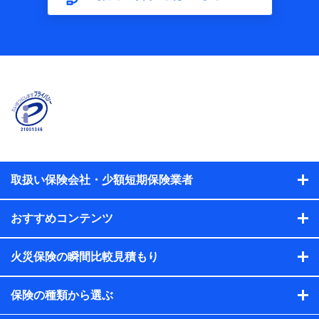
【共同して利用する者の範囲】
当社
株式会社NTTドコモ
【利用する者の利用目的】
当社又は株式会社NTTドコモが提供する保険関連サービスに
おけるユーザ登録受付および管理のため
当社又は株式会社NTTドコモと取引のあるもしくは委託を受
けている保険会社・提携会社の保険その他に関する情報を提
供するため、また維持管理等の委託業務遂行のため、またそ
れらに付帯、関連する当社、株式会社NTTドコモおよび提携
会社のサービスを案内、提供するため
取扱い保険会社・少額短期保険業者
（各サービスで取得したサービス利用履歴、ウェブサイトの
閲覧履歴、購買履歴、ご契約内容等のパーソナルデータを分
おすすめコンテンツ
析して、お客さまの趣味・嗜好・傾向に応じたサービス・商
品等に関するご提案や広告の配信等を行うことがありま
す。）
火災保険の瞬間比較見積もり
各種セミナーの開催のため
コンサルティングサービスの実施のため
アンケートやキャンペーン等の実施のため
保険の種類から選ぶ
上記に係る案内・手続き・管理等付帯業務を行うため