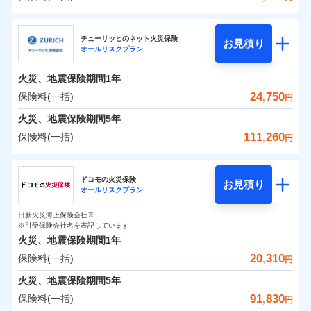
補償の範囲
？
03
POINT
三井住友海上火災保険株式会社
イチオシ
02
POINT
0
11,700
4,950
建物
円
円
円
チューリッヒのネット火災保険
お見積り
オールリスクプラン
三井住友海上火災保険株式会社のおすすめポイン
お客様ご自身により、ウェブサイトでお手続きを完
火災
風災・雹（ひょ
0
5,300
1,650
ト
家財
円
了された場合、10％のインターネット割引が適用！
落雷
円
う）災、雪災
円
火災、地震保険期間
1年
破裂・爆発
（地震保険を除きます。）
保険料（一括）内訳
24,750
保険料(一括)
01
POINT
円
減らしたコストをお客さまに還元
水災
盗難
火災、地震保険期間
5年
水濡れ
自分に必要な補償を選べる、だから保険料にムダが
※1
火災 1年
騒擾（じょう）
地震 1年
111,260
保険料(一括)
円
ない！
外部からの落下・
破損・汚損
飛来・衝突
チューリッヒ保険会社
地震保険もセットOK！
イチオシ
02
POINT
0
14,680
4,950
建物
円
円
円
ドコモの火災保険
「iehoいえほ」（補償選択型住宅用火災保険）
お見積り
オールリスクプラン
チューリッヒ保険会社のおすすめポイント
お客さまのニーズ・ご予算に合わせて補償を自由に
0
4,750
1,650
家財
円
お選びいただけます。
円
円
日新火災海上保険会社※
保険料（一括）内訳
01
POINT
※引受保険会社名を表記しています
補償の範囲
？
03
POINT
もしものとき、“時価”ではなく“新価”で保険金をお
火災、地震保険期間
1年
支払いします。
20,310
保険料(一括)
火災 1年
地震 1年
上半期
新規契約数ランキング
円
家具や電化製品等の家財の保険金額も自由に選べま
火災
風災・雹（ひょ
火災、地震保険期間
5年
す。
落雷
う）災、雪災
0
11,500
4,950
建物
円
円
円
当社火災保険新規契約者数より算出[
年
月]（ドコモスマート保険
91,830
保険料(一括)
破裂・爆発
円
ネットに加え、お電話でもお申込み可能です！
イチオシ
02
POINT
ナビ調べ）