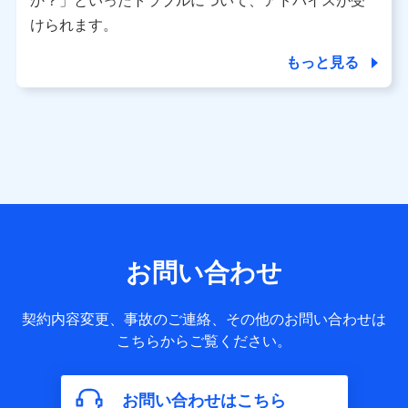
か？」といったトラブルについて、アドバイスが受
用履歴インターネット利用時の行動に関する情報、アプリケ
ーション利用時の行動に関する情報、購入されたサービスや
けられます。
商品の名称・購入場所・決済に関する情報、アンケートの回
答に関する情報などが含まれます。
もっと見る
保険関連サービス情報
当社又は株式会社NTTドコモが提供する保険関連サービスに
関して取得し、又は保有する情報。例として、見積請求受付
時、資料請求受付時又はユーザー登録受付時に提供いただい
た情報（氏名、住所、生年月日、性別、保険契約者と被保険
者の関係、保険加入の目的、保険商品の内容、保険料、保険
料のお支払方法、車のメーカーや走行距離などの情報、建物
の構造や築年数などの情報、ペットの種類や年齢など）及び
お客様との応対記録 （お客様に提示した比較見積の試算結
果情報、メールマガジンを提供した際のメール内容や送信履
歴の情報及び保険の更改案内等を提供した際のメール内容や
送信履歴などの情報）が含まれます。
お問い合わせ
保険契約情報
当社又は株式会社NTTドコモが取得し、又は保有する保険契
約に関する情報。例として、保険契約者及び被保険者の氏
契約内容変更、事故のご連絡、その他のお問い合わせは
名、住所、生年月日、性別、保険契約者と被保険者の関係、
こちらからご覧ください。
保険加入の目的、保険商品の内容、保険料、保険料のお支払
方法、車のメーカーや走行距離などの情報、建物の構造や築
年数などの情報、ペットの種類や年齢などの情報などが含ま
お問い合わせはこちら
れます。