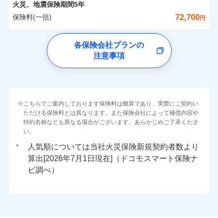
詳細を見る
カギあけサービス（24時間サポー
備考
火災
風災・雹（ひょ
火災、地震保険期間
5年
※1雑危険（盗難を除く）および破汚
月払い
済した時点で保険のお申し込みと完了
付帯サービス
す。
水濡れ
※
説明事項
家族Eye（親族連絡先制度）
がご利用できます。
落雷
ト）
月払い
う）災、雪災
0
9,700
4,950
損において、自己負担額5万円
建物
円
円
円
騒擾（じょう）
当社火災保険新規契約者数より算出[
となります。
年
月]（ドコモスマート保険
72,700
保険料(一括)
破裂・爆発
円
ネットに加え、お電話でもお申込み可能です！
イチオシ
※「ご契約者（保険にご加入されたお客さま）」が、その保険
02
キャッシュレス・リペアサービス
POINT
外部からの落下・
破損・汚損
ナビ調べ）
ネット申込
見積もりや保険会社とのご契約に先立ち、当社が提供する
契約に関する緊急連絡先としてご親族を登録する制度。
飛来・衝突
ネット申込
気象災害アラート
ドコモの火災保険
募集文書番号
チューリッヒ保険会社で
クレジットカード
ドコモスマート保険ナビの利用規約と個人情報の取扱いに
※3
申込方法
水災
郵送
盗難
※4
0
4,750
1,650
すまいのリスクを6つに整理し、補償内容をシンプルに
申込方法
家財
郵送
円
円
円
各保険会社プランの
お見積もり
水濡れ
同意いただく必要があります。詳細について、以下をご確
コンビニ払い
対面
補償の範囲
※1
？
03
払込方法
POINT
騒擾（じょう）
わかりやすくしています！
※保険料は下の場合の築年月で計算し
対面
注意事項
※
ドコモの火災保険
のおすすめポイント
認ください。
口座振替
外部からの落下・
破損・汚損
ています。
すまいやライフスタイルに応じた契約プランをご用意
チューリッヒ保険会社の
飛来・衝突
始期日
2024/10/01
銀行振込
ドコモスマート保険ナビサービス利用規約
新築：2026年1月
保険料（一括）内訳
始期日
2026/04/01
01
備考
POINT
詳細を見る
しています。
築5年：2021年1月
三井住友海上火災保険株式会社で
当社による個人情報の取扱いについて（プライバシー
火災
風災・雹（ひょ
ランキングをもっと見る
お客さまのニーズに合わせてオプションの特約のご選
築10年：2016年1月
※1破損・汚損の取扱いはなし
一括払
お見積もり
ポリシー）
落雷
う）災、雪災
※1損害割合が30%未満の場合は定率
築15年：2011年1月
択が可能です。
ドコモスマート保険ナビ編集部の評価
火災 1年
※2水道管修理費用の取扱いはなし
地震 1年
破裂・爆発
こちらでご案内しております保険料は概算であり、実際にご契約い
補償内容
支払方法
年払い
見積もりや保険会社とのご契約に先立ち、当社が提供する
払、水災料率は最低リスク区分を適用
イチオシ
02
POINT
説明事項
※3コンビニ払の払込票をスマートフ
建物が全焼・全壊時（延床面積に対する損害の割合が
ただける保険料とは異なります。また保険会社によって補償内容や
三井住友海上火災保険株式会社の
ドコモスマート保険ナビの利用規約と個人情報の取扱いに
※2破損・汚損、水ぬれは自己負担額
月払い
ォンアプリで支払うことができます。
特約名称なども異なる場合がございます。あらかじめご了承くださ
クレジットカード
水災
盗難
80％以上）には、建物保険金額を全額お支払いいたし
5万円
詳細を見る
0
同意いただく必要があります。詳細について、以下をご確
5,090
4,950
建物
ソニー損保の新ネット火災保険は、補償の組合せが
円
円
円
※4一部契約のみ
火災、自然災害、盗難などトータルでカバーし、大
い。
水濡れ
コンビニ払い
※3失火見舞費用の取扱いはなし
免責金額（自己負
※3
ます！
認ください。
※1
ネット申込
自由だから、必要な補償に絞って選べます。
免責金額なし
騒擾（じょう）
払込方法
※1
切な住まいをお守りします！
上半期
新規契約数ランキング
※4水道管修理費用の取扱いはなし
担額）
口座振替
人気順については当社
新規契約者数より
外部からの落下・
破損・汚損
「フルサポートプラン」、「セレクト（水災なし）プ
申込方法
郵送
ドコモスマート保険ナビサービス利用規約
募集文書番号
しかも、「地震上乗せ特約（全半損時のみ）」で、
説明事項
（破損・汚損等危険補償特約で補償対
見積もりや保険会社とのご契約に先立ち、当社が提供する
飛来・衝突
0
4,250
1,650
水まわりトラブル、カギ開け対応など「住まいのア
家財
円
円
円
銀行振込
算出[
年
月
日現在]（ドコモスマート保険ナ
※
ラン
」の場合は、暮らしのQQ隊サービスがご利用い
補償内容
対面
象となる場合があります）
当社による個人情報の取扱いについて（プライバシー
ドコモスマート保険ナビの利用規約と個人情報の取扱いに
地震の被害にも最大100％で備えられます。
臨時費用
シスタンスサービス」が無料付帯
当社火災保険新規契約者数より算出[
年
月]（ドコモスマート保険
ビ調べ）
ただけます。
※5地震火災費用の取扱いはなし
ポリシー）
同意いただく必要があります。詳細について、以下をご確
損害防止費用
ナビ調べ）
一括払
※6火災・風災等の事故により建物に
補償の対象やお客さまの状況に応じたさまざまな割
始期日
2026/08/01
認ください。
マンション等の共同住宅専用
残存物取片づけ費用
付帯される費用保
損害が生じたとき、日新火災がご案内
支払方法
年払い
免責金額（自己負
引をご用意！
免責金額なし
ドコモスマート保険ナビサービス利用規約
険金
する修理業者（指定工務店）が建物の
失火見舞費用
担額）
※2
月払い
※1破損・汚損の免責額5万円
修理を行います。
当社による個人情報の取扱いについて（プライバシー
水道管修理費用
※2水まわりトラブル、カギ開け対
※3
補償の範囲
？
03
POINT