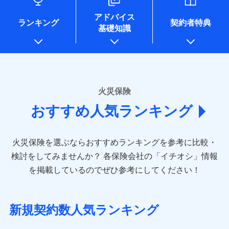
口座振替
各種セミナーの開催のため
銀行振込
コンビニ払い
※8
ドコモスマート保険ナビサービス利用規約
募集文書番号
払込方法
※4地震火災費用の取扱いはなし
地震の被害にも最大100％で備えられます。
当社による個人情報の取扱いについて（プライバシー
コンサルティングサービスの実施のため
銀行振込
口座振替
アドバイス
※5火災・風災等の事故により建物に
当社による個人情報の取扱いについて（プライバシー
アンケートやキャンペーン等の実施のため
ポリシー）
ランキング
契約者特典
一括払
銀行振込
損害が生じたとき、日新火災がご案内
基礎知識
ポリシー）
上記に係る案内・手続き・管理等付帯業務を行うため
一括払
支払方法
年払い
する修理業者（指定工務店）が建物の
* 当社が委託を受けている保険会社の情報は、保険会社
修理を行います。
支払方法
年払い
月払い
一括払
のホームページに掲載しておりますので、ご確認くださ
月払い
補償内容
支払方法
年払い
い。
ソニー損害保険株式会社で
募集文書番号
ネット申込
月払い
ドコモスマート保険ナビ編集部の評価
お見積もり
ネット申込
申込方法
郵送
■損害保険
火災保険
免責金額（自己負
申込方法
郵送
対面
ネット申込
あいおいニッセイ同和損害保険株式会社
免責金額なし
担額）
補償を自由に選べて、もしものときは「新価（再調達
対面
おすすめ人気ランキング
申込方法
見積もりや保険会社とのご契約に先立ち、当社が提供する
(https://www.aioinissaydowa.co.jp/)
郵送
価額）」でお支払いします。
始期日
2024/10/01
ドコモスマート保険ナビの利用規約と個人情報の取扱いに
アクサ損害保険株式会社 (https://www.axa-
対面
臨時費用
万一ご自宅が被害にあわれた場合は、修繕業者のご紹
始期日
2026/01/01
同意いただく必要があります。詳細について、以下をご確
direct.co.jp/)
損害防止費用
ドコモスマート保険ナビ編集部の評価
介などをご利用いただけます。
認ください。
※1水災料率は最低リスク区分を適用
火災保険を選ぶならおすすめランキングを参考に比較・
アニコム損害保険株式会社 (https://www.anicom-
始期日
2026/08/01
残存物取片づけ費用
※2盗難および水ぬれについては対象
付帯される費用保
※1損害割合が30%未満の場合は定率
コンビニ払いの払込票をスマートフォンアプリでお支
sompo.co.jp/)
ドコモスマート保険ナビサービス利用規約
検討をしてみませんか？
各保険会社の「イチオシ」情報
です。
険金
払、水災料率は最も水災リスクが低い
失火見舞費用
※2
東京海上ダイレクト損害保険株式会社
払いが可能です。
※1盗難、水濡れ、騒擾（じょう）、
ドコモの火災保険は、基本補償となる火災、破裂・爆
当社による個人情報の取扱いについて（プライバシー
を掲載しているのでぜひ参考にしてください！
※3水ぬれは自己負担額5万円
水災等地を適用
水道管修理費用
外部からの落下・飛来・衝突は自動付
※3
説明事項
(https://www.e-design.net/)
ポリシー）
※4事故時諸費用（火災・風水災等限
発に加え、風災、落雷や盗難・水ぬれなど住まいを取
※2水道管修理費用の取扱いはなし
帯です。
地震火災費用
AIG損害保険株式会社
※4
説明事項
定）特約セットありも選択可能
※3一括払・年払のみ、コンビニ・ペ
り巻く多様なリスクに対応。3つの基本プランから選択
※2水まわりトラブル、カギ開け対
(https://www.aig.co.jp/sonpo)
※5修理費として保険金をお支払いし
イジー（番号通知方式）
でき、さらに補償内容を自由にカスタマイズ可能なた
応、ガラス破損の場合に60分までの
新規契約数人気ランキング
ます。
その他付帯される
ＳＢＩ損害保険株式会社
修理付帯費用
簡易作業無料でご提供いたします。弊
め、住居形態やライフスタイルに合わせて無駄のない
※6セットありも選択可能
費用の補償
(https://www.sbisonpo.co.jp/)
ＳＯＭＰＯダイレクト損害保険株式会社で
募集文書番号
社提携業者にて24時間365日受付。受
※7保険金額×5％、300万円限度
説明事項