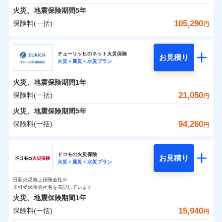
臨時費用
えられます（一部損は対象外）。
※7一括払、長期一括払のみ
募集文書番号
クレジットカード会社にご確認くださ
建築年割引（地震保険）
火災、地震保険期間
5年
単位での補償設計のため、どの補償が必要か不安な
損害防止費用
適用される割引
建築年割引
補償内容
い。
見積もりや保険会社とのご契約に先立ち、当社が提供する
火災 1年
地震 1年
人にも補償項目が選びやすいです。
105,290
保険料(一括)
補償内容
残存物取片づけ費用
付帯される費用保
円
ドコモスマート保険ナビの利用規約と個人情報の取扱いに
その他条件
指定工務店特約
※6
補償の範囲
？
付帯サービス
険金
03
住まいの緊急かけつけサービス
POINT
失火見舞費用
日新火災が提供する安心と信頼の事故対応で、万が
募集文書番号
同意いただく必要があります。詳細について、以下をご確
募集文書番号
三井住友海上火災保険株式会社
イチオシ
02
免責金額（自己負
POINT
0
10,800
4,950
建物
円
円
円
認ください。
水道管修理費用
一の場合も迅速に対応します。お客さまからの事故
免責金額なし
※2
※1
すまいのサポート24
担額）
チューリッヒのネット火災保険
免責金額（自己負
クレジットカード
お見積り
地震火災費用
免責金額なし
のご連絡の受付や事故相談などを、夜間・休日を問
※1
ドコモスマート保険ナビサービス利用規約
火災＋風災＋水災プラン
三井住友海上火災保険株式会社のおすすめポイン
担額）
お客様ご自身により、ウェブサイトでお手続きを完
リフォーム相談サービス
コンビニ払い
火災
風災・雹（ひょ
付帯サービス
わず、24時間・365日対応しています。
ドコモスマート保険ナビ編集部の評価
払込方法
当社による個人情報の取扱いについて（プライバシー
0
4,900
臨時費用
1,650
ト
家財
円
了された場合、10％のインターネット割引が適用！
落雷
長期優良住宅の維持保全サポートサー
円
う）災、雪災
円
口座振替
適用される割引
建築年割引
火災、地震保険期間
1年
ポリシー）
破裂・爆発
ビス
臨時費用
損害防止費用
（地震保険を除きます。）
正式名称は、すまいの保険です。本保険は、日新火災を引受保険会社
銀行振込
保険料（一括）内訳
21,050
保険料(一括)
01
POINT
円
損害防止費用
とし、取扱代理店であるドコモと共同募集代理店である株式会社ドコ
残存物取片づけ費用
登記物件の火災保険をお申込みの方におすすめ！登記
付帯される費用保
減らしたコストをお客さまに還元
付帯サービス
水まわり・カギのトラブルサポート
ドコモスマート保険ナビ編集部の評価
水災
盗難
ベーシックプラン(水災あり)に該当す
モ・インシュアランス（以下、ドコモ・インシュアランス）が提供す
険金
残存物取片づけ費用
火災、地震保険期間
5年
失火見舞費用
情報の自動照合によるリアルタイム契約を実現！書類
付帯される費用保
備考
一括払
水濡れ
ドコモスマート保険ナビ編集部の評価
自分に必要な補償を選べる、だから保険料にムダが
る補償内容です
るものです。
※1
険金
火災 1年
騒擾（じょう）
地震 1年
失火見舞費用
水道管修理費用
の提出と保険会社審査にお時間をいただきません！
94,260
保険料(一括)
備考
諸費用特約セットなし
支払方法
年払い
円
ない！
外部からの落下・
破損・汚損
チューリッヒのネット火災保険は
ダイレクト型でネッ
水道管修理費用
地震火災費用
※2
月払い
飛来・衝突
クレジットカード
チューリッヒ保険会社
すまいのリスクを６つに整理し、補償内容をシンプ
地震保険もセットOK！
イチオシ
ト完結のお手続き・リーズナブルな保険料
02
に加え、
火
POINT
0
11,220
地震火災費用
4,950
クレジットカード
建物
円
円
円
補償の範囲
？
03
POINT
コンビニ払い
ルにして、わかりやすいのが特徴です。
災に対する補償に加え、すべてのプランに盗難等がつ
ドコモの火災保険
「iehoいえほ」（補償選択型住宅用火災保険）
保険証券の不発行に関する特約（500
お見積り
コンビニ払い
ネット申込
※3
適用される割引
払込方法
火災＋風災＋水災プラン
口座振替
払込方法
チューリッヒ保険会社のおすすめポイント
お客さまのニーズ・ご予算に合わせて補償を自由に
円）
いており、
すまいやライフスタイルに応じた契約プランを選べ
社会問題などを考慮された幅広い補償が特
建築年割引
口座振替
申込方法
郵送
適用される割引
銀行振込
0
4,030
1,650
家財
円
お選びいただけます。
円
円
長です。
ます。
ジェイアイ傷害火災保険株式会社で
失火見舞金など付帯される費用保険金も多
インターネット割引
日新火災海上保険会社※
銀行振込
対面
保険料（一括）内訳
火災
風災・雹（ひょ
01
POINT
d払い
その他条件
住まいのアシスタンスサービス
※引受保険会社名を表記しています
補償の範囲
※2
？
03
お見積もり
POINT
く、ダイレクトでありながら充実した補償が魅力で
もしものとき、“時価”ではなく“新価”で保険金をお
落雷
う）災、雪災
建物が全焼・全壊時（延床面積に対する損害の割合
火災、地震保険期間
1年
破裂・爆発
水まわりサービス（24時間サポー
す。
支払いします。
一括払
始期日
2025/10/01
が80％以上）には、建物保険金額を全額お支払いし
一括払
WEB見積もり+メールアドレス登録後
15,940
保険料(一括)
ジェイアイ傷害火災保険株式会社の
火災 1年
ト）
地震 1年
上半期
新規契約数ランキング
円
支払方法
年払い
てくれます。
家具や電化製品等の家財の保険金額も自由に選べま
から4営業日+1日以降、お客さまが決
支払方法
年払い
水災
盗難