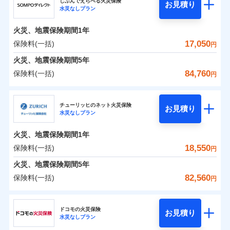
ドコモの火災保険はインターネット完結型の保険の
じぶんでえらべる火災保険
残存物取片づけ費用
付帯される費用の
お見積り
火災
風災・雹（ひょ
水災なしプラン
0
4,534
1,650
ジェイアイ傷害火災保険株式会社のおすすめポイ
家財
円
ため、保険料がリーズナブルで、各種割引も充実し
円
円
補償
落雷
失火見舞費用
う）災、雪災
免責金額（自己負
火災
風災・雹（ひょ
免責金額なし
破裂・爆発
ント
ています。
落雷
う）災、雪災
担額）
水道管修理費用
火災、地震保険期間
1年
破裂・爆発
保険料のお支払いでdポイントがたまります！保険
地震火災費用
保険料（一括）内訳
17,050
保険料(一括)
01
POINT
水災
盗難
円
臨時費用
料に対して、通常のdポイントとは別に1%相当のd
水濡れ
水災
盗難
※1
火災、地震保険期間
5年
損害防止費用
騒擾（じょう）
適用される割引
建築年割引
ポイントが上乗せして進呈されるため、「d払い」
水濡れ
外部からの落下・
破損・汚損
火災 1年
地震 1年
騒擾（じょう）
84,760
保険料(一括)
補償内容
残存物取片づけ費用
付帯される費用保
円
や「dカード」でお支払いの場合は最大2%のdポイ
飛来・衝突
外部からの落下・
イチオシ
破損・汚損
02
POINT
付帯サービス
険金
住まいの緊急かけつけサービス
失火見舞費用
ントがたまります。また「d払い」であれば、ポイ
飛来・衝突
ＳＯＭＰＯダイレクト損害保険株式会社
0
6,040
4,950
建物
円
円
円
水道管修理費用
※3
ントで保険料を支払うこともできます。
ソニー損保の新ネット火災保険は、補償の組合せが自
チューリッヒのネット火災保険
免責金額（自己負
クレジットカード
お見積り
地震火災費用
免責金額なし
※2
水災なしプラン
3つの基本プランからご自身にぴったりの補償をお
ＳＯＭＰＯダイレクト損害保険株式会社のおすす
担額）
由だから、必要な補償に絞って選べます。
コンビニ払い
払込方法
0
2,990
1,650
めポイント
選びいただけます。さらに、自分好みにオプション
家財
円
円
円
しかも「地震上乗せ特約（全半損時のみ）」で、地震
口座振替
適用される割引
建築年割引
火災、地震保険期間
1年
臨時費用
を追加・削除することで、補償内容を自由にカスタ
の被害にも火災保険の保険金額に対して最大100％で備
銀行振込
保険料（一括）内訳
18,550
保険料(一括)
01
POINT
円
損害防止費用
マイズしていただけます。ニーズに合わせたパック
えられます（一部損は対象外）。
補償内容
付帯サービス
水まわり・カギのトラブルサポート
残存物取片づけ費用
火災、地震保険期間
5年
付帯される費用保
単位での補償設計のため、どの補償が必要か不安な
補償内容
一括払
険金
火災 1年
地震 1年
失火見舞費用
人にも補償項目が選びやすいです。
82,560
保険料(一括)
備考
諸費用特約セットなし
支払方法
年払い
円
補償の範囲
免責金額（自己負
水道管修理費用
？
03
※3
POINT
日新火災が提供する安心と信頼の事故対応で、万が
月払い
免責金額なし
※2
チューリッヒ保険会社
イチオシ
担額）
02
免責金額（自己負
POINT
0
7,500
地震火災費用
4,950
クレジットカード
建物
円
円
円
一の場合も迅速に対応します。お客さまからの事故
免責金額なし
※1
担額）
ドコモの火災保険
お見積り
コンビニ払い
ネット申込
※4
のご連絡の受付や事故相談などを、夜間・休日を問
水災なしプラン
払込方法
チューリッヒ保険会社のおすすめポイント
お客様ご自身により、ウェブサイトでお手続きを完
臨時費用
※3
建築年割引
火災
風災・雹（ひょ
口座振替
申込方法
郵送
わず、24時間・365日対応しています。
適用される割引