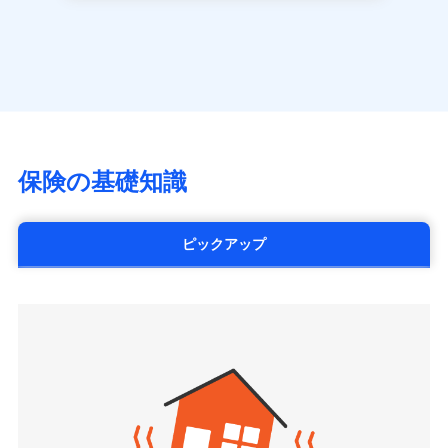
長です。
失火見舞金など付帯される費用保険金も多
一括払
アクサ生命保険株式会社
※
家族Eye（親族連絡先制度）
がご利用できます。
く、ダイレクトでありながら充実した補償が魅力で
支払方法
年払い
見積もりや保険会社とのご契約に先立ち、当社が提供する
（https://www.axa.co.jp/）
※「ご契約者（保険にご加入されたお客さま）」が、その保険
す。
ドコモスマート保険ナビの利用規約と個人情報の取扱いに
月払い
SBI生命保険株式会社（https://www.sbilife.co.jp/）
契約に関する緊急連絡先としてご親族を登録する制度。
同意いただく必要があります。詳細について、以下をご確
FWD生命保険株式会社
認ください。
ネット申込
（https://www.fwdlife.co.jp/）
申込方法
郵送
ドコモスマート保険ナビサービス利用規約
ソニー生命保険株式会社
対面
当社による個人情報の取扱いについて（プライバシー
（https://www.sonylife.co.jp）
チューリッヒ保険会社で
ポリシー）
SOMPOひまわり生命保険株式会社
保険の基礎知識
三井住友海上火災保険株式会社で
お見積もり
始期日
2026/04/01
（https://www.himawari-life.co.jp/）
お見積もり
第一ネオ生命保険株式会社
チューリッヒ保険会社の
※1損害割合が30%未満の場合は定率
（https://neofirst.co.jp/）
ピックアップ
三井住友海上火災保険株式会社の
詳細を見る
払、水災料率は最低リスク区分を適用
大樹生命保険株式会社（https://www.taiju-
詳細を見る
※2失火見舞費用の取扱いはなし
life.co.jp）
※3水道管修理費用の取扱いはなし
太陽生命保険株式会社（https://www.taiyo-
見積もりや保険会社とのご契約に先立ち、当社が提供する
説明事項
※4地震火災費用の取扱いはなし
見積もりや保険会社とのご契約に先立ち、当社が提供する
seimei.co.jp）
ドコモスマート保険ナビの利用規約と個人情報の取扱いに
※5火災・風災等の事故により建物に
ドコモスマート保険ナビの利用規約と個人情報の取扱いに
損害が生じたとき、日新火災がご案内
チューリッヒ生命保険株式会社
同意いただく必要があります。詳細について、以下をご確
同意いただく必要があります。詳細について、以下をご確
する修理業者（指定工務店）が建物の
認ください。
（https://www.zurichlife.co.jp/）
修理を行います。
認ください。
東京海上日動あんしん生命保険株式会社
ドコモスマート保険ナビサービス利用規約
（https://www.tmn-anshin.co.jp/）
ドコモスマート保険ナビサービス利用規約
当社による個人情報の取扱いについて（プライバシー
募集文書番号
なないろ生命保険株式会社
当社による個人情報の取扱いについて（プライバシー
ポリシー）