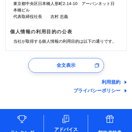
ドコモスマート保険ナビサービス利用規約
お見積もり
わず、24時間・365日対応しています。
対面
東京都中央区日本橋人形町2-14-10 アーバンネット日
臨時費用
※保険料は下の場合の築年月で計算し
対面
損害防止費用
当社による個人情報の取扱いについて（プライバシー
ジェイアイ傷害火災保険株式会社の
本橋ビル
ています。
損害防止費用
メディカルアシスト
残存物取片づけ費用
付帯される費用保
正式名称は、すまいの保険です。本保険は、日新火災を引受保険会社
チューリッヒ保険会社の
※5
ポリシー）
詳細を見る
付帯サービス
始期日
2024/10/01
新築：2026年1月
代表取締役社長 吉村 忠義
始期日
2026/04/01
険金
とし、取扱代理店であるドコモと共同募集代理店である株式会社ドコ
残存物取片づけ費用
介護アシスト
備考
付帯される費用保
詳細を見る
失火見舞費用
※6
築5年：2021年1月
モ・インシュアランス（以下、ドコモ・インシュアランス）が提供す
険金
失火見舞費用
水道管修理費用
築10年：2016年1月
ドコモスマート保険ナビ編集部の評価
※1水災料率は最低リスク区分を適用
るものです。
※1破損・汚損、水ぬれは自己負担額
個人情報の利用目的の公表
見積もりや保険会社とのご契約に先立ち、当社が提供する
クレジットカード
水道管修理費用
築15年：2011年1月
地震火災費用
※2水道管修理費用の取扱いはなし
見積もりや保険会社とのご契約に先立ち、当社が提供する
5万円
ドコモスマート保険ナビの利用規約と個人情報の取扱いに
コンビニ払い
説明事項
※3コンビニ払の払込票をスマートフ
地震火災費用
当社が取得する個人情報の利用目的は以下の通りです。
払込方法
ドコモスマート保険ナビの利用規約と個人情報の取扱いに
※2失火見舞費用の取扱いはなし
ソニー損保の新ネット火災保険は、補償の組合せが
同意いただく必要があります。詳細について、以下をご確
ォンアプリで支払うことができます。
口座振替
クレジットカード
防犯対策費用特約
その他付帯される
補償の範囲
※3水道管修理費用の取扱いはなし
？
同意いただく必要があります。詳細について、以下をご確
03
POINT
認ください。
自由だから、必要な補償に絞って選べます。
※4一部契約のみ
費用の補償
保険証券の不発行に関する特約（500
銀行振込
コンビニ払い
（破損・汚損等危険補償特約で補償対
特別費用保険金特約
※3
認ください。
適用される割引
1.見積請求受付時、資料請求受付時、ユーザー登録受
払込方法
円）
しかも、「地震上乗せ特約（全半損時のみ）」で、
ドコモスマート保険ナビサービス利用規約
説明事項
象となる場合があります）
口座振替
付時
ドコモスマート保険ナビサービス利用規約
募集文書番号
※4地震火災費用の取扱いはなし
全文表示
地震の被害にも最大100％で備えられます。
一括払
当社による個人情報の取扱いについて（プライバシー
地震保険建築年割引
銀行振込
火災
風災・雹（ひょ
適用される割引
ユーザー登録受付および、管理のため
※5火災・風災等の事故により建物に
当社による個人情報の取扱いについて（プライバシー
その他条件
住まいのアシスタンスサービス
※2
ポリシー）
支払方法
年払い
家財セット割引
落雷
う）災、雪災
郵便、電話、およびＥメール等により、当社と取引のあるも
損害が生じたとき、日新火災がご案内
ポリシー）
破裂・爆発
月払い
一括払
しくは委託を受けている保険会社・提携会社の保険その他に
する修理業者（指定工務店）が建物の
利用規約
WEB見積もり+メールアドレス登録後
その他条件
地震火災費用特約
関する情報を提供し、金融商品等の契約を勧奨するため、ま
修理を行います。
※7
支払方法
年払い
から4営業日+1日以降、お客さまが決
プライバシーポリシー
水災
盗難
備考
た維持管理等の委託業務遂行のため、またそれらに付帯、関
ネット申込
月払い
済した時点で保険のお申し込みと完了
水濡れ
連する当社および提携会社のサービスを案内、提供するため
ソニー損害保険株式会社で
※1
クレジットカード
申込方法
郵送
※8
募集文書番号
騒擾（じょう）
となります。
（なお、当社は複数の保険会社と取引があり、取得した個人
ドコモスマート保険ナビ編集部の評価
お見積もり
外部からの落下・
破損・汚損
コンビニ払い
対面
※8
ネット申込
情報を取引のある他の保険会社の商品・サービスをご提案す
払込方法
飛来・衝突
口座振替
クレジットカード
申込方法
郵送
※3
るために利用させていただくことがあります。）
補償を自由に選べて、もしものときは「新価（再調達
始期日
2025/10/01
各種セミナーの開催のため
銀行振込
コンビニ払い
※8
対面
見積もりや保険会社とのご契約に先立ち、当社が提供する
払込方法
コンサルティングサービスの実施のため
価額）」でお支払いします。
口座振替
ドコモスマート保険ナビの利用規約と個人情報の取扱いに
アドバイス
アンケートやキャンペーン等の実施のため