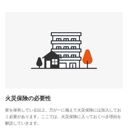
上記に係る連絡・手続き・管理等付帯業務を行うため
3.セミナー募集サイトから取得した個人情報
各種セミナーの案内、開催のため
上記に係る連絡・手続き・管理等付帯業務を行うため
4.家族・友達紹介にて取得した個人情報
被紹介者への連絡、及び当社と取引のあるもしくは委託を受
けている保険会社・提携会社の保険その他に関する情報を提
供し、金融商品等の契約を勧奨するため
アンケートやキャンペーン等の実施のため
上記に係る連絡・手続き・管理等付帯業務を行うため
5.通話録音にて取得する情報
電話対応の品質向上およびお問合せ内容の正確な把握のため
火災保険の必要性
家を保有している以上、万が一に備えて火災保険には加入してお
6.採用応募者の個人情報
く必要があります。ここでは、火災保険に入っておくべき理由を
採用選考および入社手続を実施するため
解説していきます。