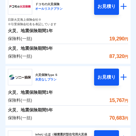
円
円
円
ドコモの火災保険
お見積り
水災
盗難
オールリスクプラン
チューリッヒ保険会社のおすすめポイント
修理費だけでなく、修理と密接に関わる費用も損害保
水濡れ
補償の範囲
※1
？
0
03
4,750
1,650
POINT
家財
騒擾（じょう）
円
険金としてまとめてお支払いします！
円
円
日新火災海上保険会社※
保険料（一括）内訳
01
外部からの落下・
破損・汚損
POINT
※引受保険会社名を表記しています
全国の損害サービス拠点が一日でも早く保険金をお届
飛来・衝突
火災、地震保険期間
1年
けできるよう万全の損害サービス体制で手厚く支援し
19,290
保険料(一括)
火災
風災・雹（ひょ
火災 1年
地震 1年
円
ランキングをもっと見る
ます！
落雷
う）災、雪災
「メディカルアシスト」「介護アシスト」など豊富な
火災、地震保険期間
破裂・爆発
5年
0
10,900
4,950
建物
円
付帯サービスでお客様の日々の生活もしっかりサポー
円
円
87,320
保険料(一括)
円
イチオシ
02
POINT
水災
盗難
トします！
水濡れ
ドコモの火災保険
※1
騒擾（じょう）
0
6,650
1,650
すまいのリスクを6つに整理し、補償内容をシンプルに
家財
円
円
円
上半期
新規契約数ランキング
火災保険Type S
外部からの落下・
破損・汚損
お見積り
わかりやすくしています！
水災なしプラン
飛来・衝突
※
ドコモの火災保険
のおすすめポイント
補償の範囲
？
03
POINT
補償内容
※2
すまいやライフスタイルに応じた契約プランをご用意
当社火災保険新規契約者数より算出[
年
月]（ドコモスマート保険
火災、地震保険期間
1年
保険料（一括）内訳
01
POINT
しています。
ナビ調べ）
15,767
保険料(一括)
円
お客さまのニーズに合わせてオプションの特約のご選
免責金額（自己負
火災
風災・雹（ひょ
免責金額なし
※2
落雷
う）災、雪災
択が可能です。
担額）
火災 1年
地震 1年
火災、地震保険期間
5年
イチオシ
破裂・爆発
02
POINT
建物が全焼・全壊時（延床面積に対する損害の割合が
70,683
保険料(一括)
円
臨時費用
80％以上）には、建物保険金額を全額お支払いいたし
0
6,840
4,950
建物
円
円
円
水災
補償内容
盗難
火災、自然災害、盗難などトータルでカバーし、大
ソニー損害保険株式会社
損害防止費用
ます！
水濡れ
切な住まいをお守りします！
iehoいえほ（補償選択型住宅用火災保
※1
ランキングをもっと見る