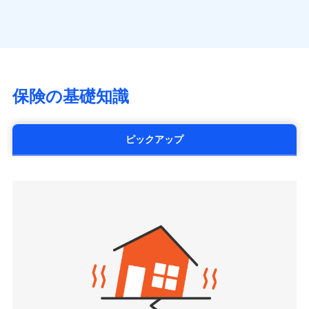
（https://www.axa.co.jp/）
※「ご契約者（保険にご加入されたお客さま）」が、その保険
す。
月払い
SBI生命保険株式会社（https://www.sbilife.co.jp/）
契約に関する緊急連絡先としてご親族を登録する制度。
FWD生命保険株式会社
ネット申込
（https://www.fwdlife.co.jp/）
申込方法
郵送
ソニー生命保険株式会社
対面
（https://www.sonylife.co.jp）
チューリッヒ保険会社で
SOMPOひまわり生命保険株式会社
保険の基礎知識
三井住友海上火災保険株式会社で
お見積もり
始期日
2026/04/01
（https://www.himawari-life.co.jp/）
お見積もり
第一ネオ生命保険株式会社
チューリッヒ保険会社の
※1損害割合が30%未満の場合は定率
（https://neofirst.co.jp/）
ピックアップ
三井住友海上火災保険株式会社の
詳細を見る
払、水災料率は最低リスク区分を適用
大樹生命保険株式会社（https://www.taiju-
詳細を見る
※2失火見舞費用の取扱いはなし
life.co.jp）
※3水道管修理費用の取扱いはなし
太陽生命保険株式会社（https://www.taiyo-
見積もりや保険会社とのご契約に先立ち、当社が提供する
説明事項
※4地震火災費用の取扱いはなし
見積もりや保険会社とのご契約に先立ち、当社が提供する
seimei.co.jp）
ドコモスマート保険ナビの利用規約と個人情報の取扱いに
※5火災・風災等の事故により建物に
ドコモスマート保険ナビの利用規約と個人情報の取扱いに
損害が生じたとき、日新火災がご案内
チューリッヒ生命保険株式会社
同意いただく必要があります。詳細について、以下をご確
同意いただく必要があります。詳細について、以下をご確
する修理業者（指定工務店）が建物の
認ください。
（https://www.zurichlife.co.jp/）
修理を行います。
認ください。
東京海上日動あんしん生命保険株式会社
ドコモスマート保険ナビサービス利用規約
（https://www.tmn-anshin.co.jp/）
ドコモスマート保険ナビサービス利用規約
当社による個人情報の取扱いについて（プライバシー
募集文書番号
なないろ生命保険株式会社
当社による個人情報の取扱いについて（プライバシー
ポリシー）
（https://www.nanairolife.co.jp/）
ポリシー）
日本生命保険相互会社