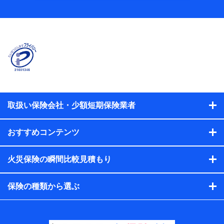
当社
株式会社NTTドコモ
【利用する者の利用目的】
当社又は株式会社NTTドコモが提供する保険関連サービスに
おけるユーザ登録受付および管理のため
当社又は株式会社NTTドコモと取引のあるもしくは委託を受
けている保険会社・提携会社の保険その他に関する情報を提
供するため、また維持管理等の委託業務遂行のため、またそ
れらに付帯、関連する当社、株式会社NTTドコモおよび提携
会社のサービスを案内、提供するため
取扱い保険会社・少額短期保険業者
（各サービスで取得したサービス利用履歴、ウェブサイトの
閲覧履歴、購買履歴、ご契約内容等のパーソナルデータを分
おすすめコンテンツ
析して、お客さまの趣味・嗜好・傾向に応じたサービス・商
品等に関するご提案や広告の配信等を行うことがありま
す。）
火災保険の瞬間比較見積もり
各種セミナーの開催のため
コンサルティングサービスの実施のため
アンケートやキャンペーン等の実施のため
保険の種類から選ぶ
上記に係る案内・手続き・管理等付帯業務を行うため
【当該個人データの管理について責任を有する者の名
称・住所・代表者名】