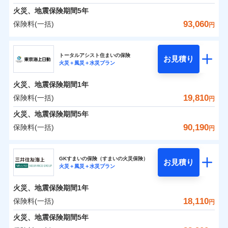
免責金額（自己負
料に対して、通常のdポイントとは別に1%相当のd
免責金額なし
募集文書番号
※1
水災
盗難
険金
失火見舞費用
担額）
火災、地震保険期間
5年
※3
※1破損・汚損の免責額5万円
ドコモスマート保険ナビ編集部の評価
ポイントが上乗せして進呈されるため、「d払い」
水濡れ
見積もりや保険会社とのご契約に先立ち、当社が提供する
※1水災料率は最低リスク区分を適用
火災 1年
水道管修理費用
地震 1年
※2水まわりトラブル、カギ開け対
騒擾（じょう）
※4
93,060
保険料(一括)
円
や「dカード」でお支払いの場合は最大2%のdポイ
ドコモスマート保険ナビの利用規約と個人情報の取扱いに
※2水ぬれ、破損、汚損等は自己負担
外部からの落下・
イチオシ
破損・汚損
02
応、ガラス破損の場合に60分までの
臨時費用
POINT
地震火災費用
※5
同意いただく必要があります。詳細について、以下をご確
補償内容
ントがたまります。また「d払い」であれば、ポイ
飛来・衝突
額5万円
修理費だけでなく、修理と密接に関わる費用も損害
ＳＯＭＰＯダイレクト損害保険株式会社
簡易作業無料でご提供いたします。弊
損害防止費用
0
5,790
4,950
建物
円
円
円
認ください。
※3事故時諸費用（火災・風水災等限
ントで保険料を支払うこともできます。
社提携業者にて24時間365日受付。受
ランキングをもっと見る
保険金としてまとめてお支払いしてくれます。
ソニー損保の新ネット火災保険は、補償の組合せが自
その他付帯される
トータルアシスト住まいの保険
残存物取片づけ費用
付帯される費用の
お見積り
定）特約セットありも選択可能
修理付帯費用
付後、専門業者が対応に向かいます。
説明事項
ドコモスマート保険ナビサービス利用規約
火災＋風災＋水災プラン
3つの基本プランからご自身にぴったりの補償をお
説明事項
費用の補償
ＳＯＭＰＯダイレクト損害保険株式会社のおすす
由だから、必要な補償に絞って選べます。
補償
全国の損害サービス拠点が一日でも早く保険金をお
※4修理費として保険金をお支払いし
失火見舞費用
免責金額（自己負
ガラス破損の対応時間は9時～20時と
ドコモスマート保険ナビ編集部の評価
免責金額なし
当社による個人情報の取扱いについて（プライバシー
0
3,360
1,650
めポイント
選びいただけます。さらに、自分好みにオプション
家財
ます。
円
円
円
しかも「地震上乗せ特約（全半損時のみ）」で、地震
届けできるよう万全の損害サービス体制で手厚く支
担額）
なります。
水道管修理費用
火災、地震保険期間
1年
ポリシー）
※5セットありも選択可能
インターネット割引
を追加・削除することで、補償内容を自由にカスタ
※3クレジットカード会社の分割払い
の被害にも火災保険の保険金額に対して最大100％で備
援が受けられます。
地震火災費用
保険料（一括）内訳
19,810
保険料(一括)
※6保険金額×5％、300万円限度
01
POINT
円
が可能なことがあります。詳しくは各
適用される割引
指定工務店割引
登記物件の火災保険をお申込みの方におすすめ！登記
マイズしていただけます。ニーズに合わせたパック
臨時費用
えられます（一部損は対象外）。
「メディカルアシスト」「介護アシスト」など豊富
※7一括払、長期一括払のみ
クレジットカード会社にご確認くださ
建築年割引（地震保険）
火災、地震保険期間
5年
情報の自動照合によるリアルタイム契約を実現！書類
単位での補償設計のため、どの補償が必要か不安な
損害防止費用
適用される割引
建築年割引
補償内容
な付帯サービスでお客様の日々の生活も充実したサ
い。
火災 1年
地震 1年
の提出と保険会社審査にお時間をいただきません！
人にも補償項目が選びやすいです。
90,190
保険料(一括)
補償内容
残存物取片づけ費用
付帯される費用保
円
ポートが受けられます。
その他条件
指定工務店特約
※6
補償の範囲
？
付帯サービス
険金
03
住まいの緊急かけつけサービス
POINT
失火見舞費用
日新火災が提供する安心と信頼の事故対応で、万が
募集文書番号
募集文書番号
東京海上日動火災保険株式会社
イチオシ
02
免責金額（自己負
POINT
0
7,200
4,950
建物
円
円
円
水道管修理費用
一の場合も迅速に対応します。お客さまからの事故
免責金額なし
※2
※1
すまいのサポート24
担額）
GKすまいの保険（すまいの火災保険）
免責金額（自己負
クレジットカード
お見積り
地震火災費用
免責金額なし
のご連絡の受付や事故相談などを、夜間・休日を問
※1
火災＋風災＋水災プラン
東京海上日動火災保険株式会社のおすすめポイン
担額）
お客様ご自身により、ウェブサイトでお手続きを完
リフォーム相談サービス
コンビニ払い
火災
風災・雹（ひょ
付帯サービス
わず、24時間・365日対応しています。
払込方法
0
4,900
臨時費用
1,650
ト
家財
円
了された場合、10％のインターネット割引が適用！
落雷
長期優良住宅の維持保全サポートサー
円
う）災、雪災
円
ジェイアイ傷害火災保険株式会社で
口座振替
適用される割引
建築年割引
火災、地震保険期間
1年
東京海上日動火災保険株式会社で
破裂・爆発
ビス
臨時費用
損害防止費用
（地震保険を除きます。）
お見積もり
正式名称は、すまいの保険です。本保険は、日新火災を引受保険会社
銀行振込
お見積もり
保険料（一括）内訳
18,110
保険料(一括)
01
POINT
円
損害防止費用
とし、取扱代理店であるドコモと共同募集代理店である株式会社ドコ
残存物取片づけ費用
付帯される費用保
減らしたコストをお客さまに還元
付帯サービス
水まわり・カギのトラブルサポート
ドコモスマート保険ナビ編集部の評価
水災
盗難
ベーシックプラン(水災あり)に該当す
モ・インシュアランス（以下、ドコモ・インシュアランス）が提供す
険金
ジェイアイ傷害火災保険株式会社の
残存物取片づけ費用
火災、地震保険期間
5年
失火見舞費用
付帯される費用保
備考
一括払
水濡れ
東京海上日動火災保険株式会社の
ドコモスマート保険ナビ編集部の評価
自分に必要な補償を選べる、だから保険料にムダが
る補償内容です
るものです。
※1
険金