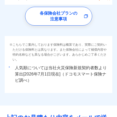
イチオシ
02
ォンアプリで支払うことができます。
POINT
クレジットカード
水災
盗難
トします！
5万円
詳細を見る
同意いただく必要があります。詳細について、以下をご確
ソニー損保の新ネット火災保険は、補償の組合せが
※4一部契約のみ
水濡れ
ドコモの火災保険
コンビニ払い
※3失火見舞費用の取扱いはなし
免責金額（自己負
※3
認ください。
※1
ネット申込
自由だから、必要な補償に絞って選べます。
免責金額なし
騒擾（じょう）
払込方法
※1
0
4,750
1,650
すまいのリスクを6つに整理し、補償内容をシンプルに
家財
円
円
円
上半期
新規契約数ランキング
各保険会社プランの
※4水道管修理費用の取扱いはなし
担額）
口座振替
外部からの落下・
破損・汚損
申込方法
郵送
ドコモスマート保険ナビサービス利用規約
募集文書番号
しかも、「地震上乗せ特約（全半損時のみ）」で、
説明事項
（破損・汚損等危険補償特約で補償対
わかりやすくしています！
見積もりや保険会社とのご契約に先立ち、当社が提供する
注意事項
飛来・衝突
※
ドコモの火災保険
のおすすめポイント
補償の範囲
銀行振込
？
03
POINT
補償内容
対面
象となる場合があります）
当社による個人情報の取扱いについて（プライバシー
ドコモスマート保険ナビの利用規約と個人情報の取扱いに
地震の被害にも最大100％で備えられます。
すまいやライフスタイルに応じた契約プランをご用意
臨時費用
当社火災保険新規契約者数より算出[
年
月]（ドコモスマート保険
※5地震火災費用の取扱いはなし
ポリシー）
同意いただく必要があります。詳細について、以下をご確
保険料（一括）内訳
01
POINT
しています。
損害防止費用
ナビ調べ）
一括払
※6火災・風災等の事故により建物に
始期日
2026/08/01
認ください。
お客さまのニーズに合わせてオプションの特約のご選
残存物取片づけ費用
付帯される費用保
損害が生じたとき、日新火災がご案内
支払方法
年払い
免責金額（自己負
火災
風災・雹（ひょ
免責金額なし
ドコモスマート保険ナビサービス利用規約
険金
する修理業者（指定工務店）が建物の
落雷
う）災、雪災
択が可能です。
失火見舞費用
担額）
火災 1年
地震 1年
※2
月払い
こちらでご案内しております保険料は概算であり、実際にご契約い
※1破損・汚損の免責額5万円
イチオシ
破裂・爆発
02
修理を行います。
POINT
当社による個人情報の取扱いについて（プライバシー
建物が全焼・全壊時（延床面積に対する損害の割合が
ただける保険料とは異なります。また保険会社によって補償内容や
水道管修理費用
※2水まわりトラブル、カギ開け対
※3
ドコモスマート保険ナビ編集部の評価
ソニー損害保険株式会社で
ポリシー）
特約名称なども異なる場合がございます。あらかじめご了承くださ
応、ガラス破損の場合に60分までの
臨時費用
80％以上）には、建物保険金額を全額お支払いいたし
ネット申込
地震火災費用
0
4,370
※4
4,950
建物
円
円
円
水災
補償内容
盗難
火災、自然災害、盗難などトータルでカバーし、大
お見積もり
募集文書番号
い。
簡易作業無料でご提供いたします。弊
損害防止費用
ます！
申込方法
郵送
水濡れ
切な住まいをお守りします！
社提携業者にて24時間365日受付。受
※1
ランキングをもっと見る
補償を自由に選べて、もしものときは「新価（再調達
騒擾（じょう）
人気順については当社
新規契約者数より
その他付帯される
残存物取片づけ費用
「フルサポートプラン」、「セレクト（水災なし）プ
付帯される費用の
対面
修理付帯費用
付後、専門業者が対応に向かいます。
外部からの落下・
破損・汚損
0
4,250
1,650
説明事項
費用の補償
水まわりトラブル、カギ開け対応など「住まいのア
家財
円
価額）」でお支払いします。
円
円
補償
算出[
年
月
日現在]（ドコモスマート保険ナ
見積もりや保険会社とのご契約に先立ち、当社が提供する
※
失火見舞費用
ラン
」の場合は、暮らしのQQ隊サービスがご利用い
免責金額（自己負
ガラス破損の対応時間は9時～20時と
飛来・衝突
免責金額なし
シスタンスサービス」が無料付帯
万一ご自宅が被害にあわれた場合は、修繕業者のご紹
ドコモスマート保険ナビの利用規約と個人情報の取扱いに
始期日
ビ調べ）
2026/01/01
担額）
なります。
水道管修理費用
ただけます。
インターネット割引
同意いただく必要があります。詳細について、以下をご確
※3クレジットカード会社の分割払い
介などをご利用いただけます。
補償の対象やお客さまの状況に応じたさまざまな割
地震火災費用
マンション等の共同住宅専用
が可能なことがあります。詳しくは各
適用される割引
指定工務店割引
認ください。
※1破損・汚損、物体の落下・飛来等/
臨時費用
コンビニ払いの払込票をスマートフォンアプリでお支
引をご用意！
クレジットカード会社にご確認くださ
ドコモスマート保険ナビ編集部の評価
騒擾、水濡れのみ自己負担額5万円
建築年割引（地震保険）
損害防止費用
払いが可能です。
適用される割引
ドコモスマート保険ナビサービス利用規約
建築年割引
い。
（物体の落下・飛来等/騒擾、水濡れ
補償の範囲
補償内容
残存物取片づけ費用
？
付帯される費用保
当社による個人情報の取扱いについて（プライバシー
03
POINT
説明事項
は建物のみ自己負担あり）
イチオシ
その他条件
指定工務店特約
02
※5
POINT
ドコモの火災保険は、基本補償となる火災、破裂・爆
補償の範囲
付帯サービス
険金
住まいの緊急かけつけサービス
？
ポリシー）
03
失火見舞費用
POINT
※2水道管修理費用の取扱いはなし
募集文書番号
補償内容
発に加え、風災、落雷や盗難・水ぬれなど住まいを取
※3一括払・年払のみ、コンビニ・ペ