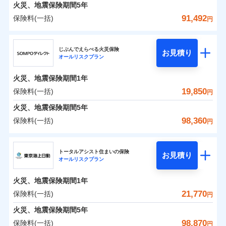
火災 1年
地震 1年
火災、地震保険期間
5年
91,492
保険料(一括)
円
0
7,741
4,950
建物
円
円
円
ジェイアイ傷害火災保険株式会社
じぶんでえらべる火災保険
お見積り
オールリスクプラン
0
6,443
1,650
ジェイアイ傷害火災保険株式会社のおすすめポイ
家財
円
円
円
ント
火災、地震保険期間
1年
保険料（一括）内訳
19,850
保険料(一括)
01
POINT
円
火災、地震保険期間
5年
火災 1年
地震 1年
98,360
保険料(一括)
円
イチオシ
02
POINT
ＳＯＭＰＯダイレクト損害保険株式会社
0
7,990
4,950
建物
円
円
円
ソニー損保の新ネット火災保険は、補償の組合せが自
トータルアシスト住まいの保険
お見積り
オールリスクプラン
ＳＯＭＰＯダイレクト損害保険株式会社のおすす
由だから、必要な補償に絞って選べます。
0
5,210
1,650
めポイント
家財
円
円
円
しかも「地震上乗せ特約（全半損時のみ）」で、地震
火災、地震保険期間
1年
の被害にも火災保険の保険金額に対して最大100％で備
保険料（一括）内訳
21,770
保険料(一括)
01
POINT
円
えられます（一部損は対象外）。
火災、地震保険期間
5年
火災 1年
地震 1年
98,870
保険料(一括)
円