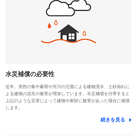
(https://www.jishin.co.jp/)
お見積もり
スマートプラス少額短期保険株式会社
（https://www.smartplus-insurance.com/）
見積もりや保険会社とのご契約に先立ち、当社が提供する
チューリッヒ少額短期保険株式会社
ドコモスマート保険ナビの利用規約と個人情報の取扱いに
(https://www.zurichssi.co.jp/)
同意いただく必要があります。詳細について、以下をご確
Tokio Marine X少額短期保険株式会社
認ください。
(https://www.tokiomarine-x.co.jp/)
ペットメディカルサポート株式会社
ドコモスマート保険ナビサービス利用規約
(https://pshoken.co.jp/)
当社による個人情報の取扱いについて（プライバシー
リトルファミリー少額短期保険株式会社
ポリシー）
(https://www.littlefamily-ssi.com/)
水災補償の必要性
2.共同募集を行う代理店から受領する個人情報
近年、突然の集中豪雨や河川の氾濫による建物浸水、土砂崩れに
よる建物の流失の被害が増加しています。水災補償を付帯すると
郵便、電話、およびＥメール等により、当社と取引のあるも
しくは委託を受けている保険会社・提携会社の保険その他に
上記のような災害によって建物や家財に被害があった場合に補償
関する情報を提供し、金融商品等の契約を勧奨するため、ま
します。
た維持管理等の委託業務遂行のため、またそれらに付帯、関
連する当社および提携会社のサービスを案内、提供するため
続きを見る
（なお、当社は複数の保険会社と取引があり、取得した個人
情報を取引のある他の保険会社の商品・サービスをご提案す
るために利用させていただくことがあります。）