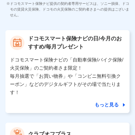
各種お問い合わせに対応するため
ドコモスマート保険ナビ提供の契約者専用サービスは、ソニー損保、ドコ
当社のサービスに関する情報提供や、皆様に有用なお知らせ
モの賃貸火災保険、ドコモの火災保険のご契約者さまへの提供はございま
をお送りするため
せん。
アンケートの送付のため
当社のサービスや媒体の運営改善に必要なデータを解析し、
分析するため
当社の対応品質向上やお問い合わせ内容の正確な把握のため
ドコモスマート保険ナビの日/今月のお
個人情報保護管理者の職名、連絡先
すすめ/毎月プレゼント
株式会社ドコモ・インシュアランス 営業部長
〒103-0013 東京都中央区日本橋人形町2-14-10 アー
ドコモスマート保険ナビの「自動車保険/バイク保険/
バンネット日本橋ビル 3F
火災保険」のご契約者さま限定！
株式会社ドコモ・インシュアランス
毎月抽選で「お買い物券」や「コンビニ無料引換ク
ーポン」などのデジタルギフトがその場で当たりま
個人情報の第三者提供について
す！
当社ではご本人の同意がある場合または法令に基づく場
合を除き、第三者に提供いたしません。
もっと見る
業務の委託
当社は利用目的の達成に必要な範囲内において個人情報
クラブオフプラス