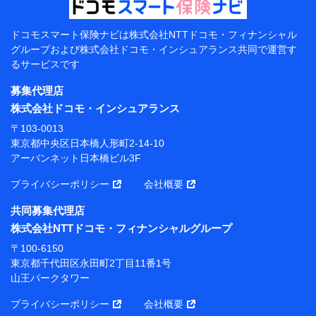
当該個人データを取り扱う各共同利用者（詳細は次のと
おり）
ドコモスマート保険ナビは
株式会社NTTドコモ・フィナンシャル
東京都千代田区永田町2丁目11番1号 山王パークタワー
グループおよび
株式会社ドコモ・インシュアランス共同で
運営す
株式会社NTTドコモ 代表取締役社長 前田 義晃
るサービスです
東京都中央区日本橋人形町2-14-10 アーバンネット日
募集代理店
本橋ビル 3F
株式会社ドコモ・インシュアランス
株式会社ドコモ・インシュアランス 代表取締役社
〒103-0013
長 吉村 忠義
東京都中央区日本橋人形町2-14-10
アーバンネット日本橋ビル3F
※ 当社および株式会社NTTドコモは、お客さまの情報
を利用させていただくにあたっては、「NTTドコモ パー
プライバシーポリシー
会社概要
ソナルデータ憲章」に定める行動原則を順守します 。
※ パーソナルデータダッシュボードの「第三者提供の
共同募集代理店
管理」の設定状態にかかわらず、共同利用する場合があ
株式会社NTTドコモ・フィナンシャルグループ
ります。
〒100-6150
※ dポイントクラブ会員ではないお客さま（2019年12
東京都千代田区永田町2丁目11番1号
月11日以降、一度もdポイントクラブ会員であったこと
山王パークタワー
がないお客さまに限る）に関する、2019年12月10日以
前に取得した個人データは、こちら の利用目的の範囲内
プライバシーポリシー
会社概要
に限って共同利用します。