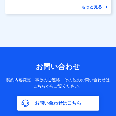
商品の名称・購入場所・決済に関する情報、アンケートの回
答に関する情報などが含まれます。
もっと見る
保険関連サービス情報
当社又は株式会社NTTドコモが提供する保険関連サービスに
関して取得し、又は保有する情報。例として、見積請求受付
時、資料請求受付時又はユーザー登録受付時に提供いただい
た情報（氏名、住所、生年月日、性別、保険契約者と被保険
者の関係、保険加入の目的、保険商品の内容、保険料、保険
料のお支払方法、車のメーカーや走行距離などの情報、建物
の構造や築年数などの情報、ペットの種類や年齢など）及び
お客様との応対記録 （お客様に提示した比較見積の試算結
果情報、メールマガジンを提供した際のメール内容や送信履
歴の情報及び保険の更改案内等を提供した際のメール内容や
送信履歴などの情報）が含まれます。
お問い合わせ
保険契約情報
当社又は株式会社NTTドコモが取得し、又は保有する保険契
約に関する情報。例として、保険契約者及び被保険者の氏
契約内容変更、事故のご連絡、その他のお問い合わせは
名、住所、生年月日、性別、保険契約者と被保険者の関係、
こちらからご覧ください。
保険加入の目的、保険商品の内容、保険料、保険料のお支払
方法、車のメーカーや走行距離などの情報、建物の構造や築
年数などの情報、ペットの種類や年齢などの情報などが含ま
お問い合わせはこちら
れます。
【共同して利用する者の範囲】