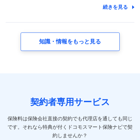
7.社員（従業者）の個人情報
続きを見る
人事･勤怠･健康・労務等の管理、給与支給、福利厚生・採用
退職関連処理等の各種手続きのため、当社と従業員または従
業員同士の連絡のため
知識・情報をもっと見る
8.取引先個人情報
取引先としての選定業務、営業情報の提供業務、契約締結手
続き業務、取引管理業務、およびこれらに準ずる業務の遂行
のため
9.お問い合わせ情報
各種お問い合わせに対応するため
契約者専用サービス
10.受託業務の 個人情報
受託業務の遂行およびこれらに準ずる業務の遂行のため
保険料は保険会社直接の契約でも代理店を通しても同じ
です。
それなら特典が付くドコモスマート保険ナビで契
11.マイカー通勤管理クラウド並びに法人向けASPサー
ビスに関してのお問い合わせ情報
約しませんか？