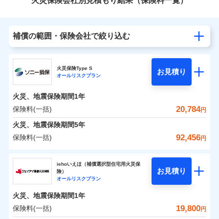
火災保険会社別見積もり結果（保険料一覧）
補償の範囲・保険会社で絞り込む
火災保険Type S
お見積り
オールリスクプラン
火災、地震保険期間
1年
20,784
保険料(一括)
円
火災、地震保険期間
5年
92,456
保険料(一括)
円
ソニー損害保険株式会社
iehoいえほ（補償選択型住宅用火災保
お見積り
険）
ソニー損害保険株式会社のおすすめポイント
オールリスクプラン
火災、地震保険期間
1年
保険料（一括）内訳
01
POINT
19,800
保険料(一括)
円