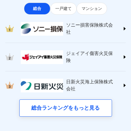
なります。
適用される割引
指定工務店割引
ソニー損害保険株式会社
見積もりや保険会社とのご契約に先立ち、当社が提供する
ポートが受けられます。
※3クレジットカード会社の分割払い
総合
一戸建て
マンション
(https://www.sonysonpo.co.jp/)
建築年割引（地震保険）
ドコモスマート保険ナビの利用規約と個人情報の取扱いに
募集文書番号
が可能なことがあります。詳しくは各
損害保険ジャパン株式会社 (https://www.sompo-
同意いただく必要があります。詳細について、以下をご確
クレジットカード会社にご確認くださ
その他条件
japan.co.jp/)
指定工務店特約
※5
い。
認ください。
ソニー損害保険株式会
ジェイアイ傷害火災保険株式会社で
ＳＯＭＰＯダイレクト損害保険株式会社
社
ドコモスマート保険ナビサービス利用規約
お見積もり
(https://www.sompo-direct.co.jp/)
すまいのサポート24
募集文書番号
東京海上日動火災保険株式会社で
当社による個人情報の取扱いについて（プライバシー
チューリッヒ保険会社 (https://www.zurich.co.jp/)
リフォーム相談サービス
付帯サービス
お見積もり
ポリシー）
ジェイアイ傷害火災保険株式会社の
東京海上日動火災保険株式会社
長期優良住宅の維持保全サポートサー
詳細を見る
ジェイアイ傷害火災保
(https://www.tokiomarine-nichido.co.jp/)
ビス
東京海上日動火災保険株式会社の
ドコモスマート保険ナビ編集部の評価
日新火災海上保険株式会社
険
詳細を見る
(https://www.nisshinfire.co.jp/)
備考
スリムプランに該当する補償内容です
見積もりや保険会社とのご契約に先立ち、当社が提供する
ペット＆ファミリー損害保険株式会社
すまいのリスクを６つに整理し、補償内容をシンプ
ドコモスマート保険ナビの利用規約と個人情報の取扱いに
ドコモスマート保険ナビ編集部の評価
(https://www.petfamilyins.co.jp/)
クレジットカード
ルにして、わかりやすいのが特徴です。
見積もりや保険会社とのご契約に先立ち、当社が提供する
同意いただく必要があります。詳細について、以下をご確
日新火災海上保険株式
三井住友海上火災保険株式会社 (https://www.ms-
コンビニ払い
ドコモスマート保険ナビの利用規約と個人情報の取扱いに
認ください。
会社
すまいやライフスタイルに応じた契約プランを選べ
チューリッヒのネット火災保険は
ダイレクト型でネッ
ins.com/)
同意いただく必要があります。詳細について、以下をご確
払込方法
口座振替
ます。
ドコモスマート保険ナビサービス利用規約
三井ダイレクト損害保険株式会社
ト完結のお手続き・リーズナブルな保険料
に加え、
火
認ください。
銀行振込
当社による個人情報の取扱いについて（プライバシー
建物が全焼・全壊時（延床面積に対する損害の割合
(https://www.mitsui-direct.co.jp/)
災に対する補償に加え、すべてのプランに盗難等がつ
総合ランキングをもっと見る
d払い
ドコモスマート保険ナビサービス利用規約
ポリシー）
が80％以上）には、建物保険金額を全額お支払いし
いており、
社会問題などを考慮された幅広い補償が特
当社による個人情報の取扱いについて（プライバシー
■生命保険
てくれます。
長です。
失火見舞金など付帯される費用保険金も多
一括払
ポリシー）
アクサ生命保険株式会社
※
家族Eye（親族連絡先制度）
がご利用できます。
く、ダイレクトでありながら充実した補償が魅力で
支払方法
年払い