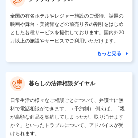
の取り扱いの全部または一部を委託する場合がありま
す。
全国の有名ホテルやレジャー施設のご優待、話題の
個人データの共同利用
映画や舞台・美術館などの前売り券の割引をはじめ
とした各種サービスを提供しております。国内外20
当社は株式会社NTTドコモとの間で、以下のとおり個
人データを共同利用します。
万以上の施設やサービスでご利用いただけます。
【共同して利用される利用データの項目】
もっと見る
当社又は株式会社NTTドコモがサービス提供等を通じて
取得した、以下の情報などの個人データ
基本情報
氏名、電話番号、メールアドレス、お客さまの識別子、属
暮らしの法律相談ダイヤル
性、連絡先、dポイントサービスのご利用に関する情報。例
として、dポイントカード番号、性別、年齢、家族構成、住
所、dポイント残高、dポイント利用履歴などが含まれます。
日常生活の様々なご相談ごとについて、弁護士に無
利用情報
料で電話相談ができます。（予約制） 例えば、「親
当社又は株式会社NTTドコモが提供する各種サービスなどの
ご契約・ご利用などに関する情報。例として、当社又は株式
が高額な商品を契約してしまったが、取り消せます
会社NTTドコモが提供する各種サービスのご契約状態・ご利
か？」といったトラブルについて、アドバイスが受
用履歴インターネット利用時の行動に関する情報、アプリケ
ーション利用時の行動に関する情報、購入されたサービスや
けられます。