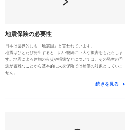
（https://www.nissay.co.jp）
はなさく生命保険株式会社
（https://www.life8739.co.jp/）
ドコモスマート保険ナビ編集部の評価
マニュライフ生命保険株式会社
（https://www.manulife.co.jp/）
地震保険の必要性
三井住友海上あいおい生命保険株式会社
ドコモの火災保険は、基本補償となる火災、破裂・爆
（https://www.msa-life.co.jp/）
発に加え、風災、落雷や盗難・水ぬれなど住まいを取
日本は世界的にも「地震国」と言われています。
メットライフ生命株式会社
地震はひとたび発生すると、広い範囲に巨大な損害をもたらしま
り巻く多様なリスクに対応。3つの基本プランから選択
(https://www.metlife.co.jp/)
す。地震による建物の火災や損壊などについては、その発生の予
でき、さらに補償内容を自由にカスタマイズ可能なた
メディケア生命保険株式会社
測が困難なことから基本的に火災保険では補償の対象としていま
め、住居形態やライフスタイルに合わせて無駄のない
（https://www.medicarelife.com/）
せん。
最適設計が実現できます。スマホ・PCで手続きが完結
し、24時間365日の事故受付で万一の際も安心。保険
■少額短期保険
続きを見る
株式会社アシロ少額短期保険
料に応じてdポイントもたまる、利便性とおトクさを兼
(https://kailash.co.jp/)
ね備えた火災保険です。
SBIいきいき少額短期保険会社 (https://www.i-
sedai.com/)
SBIペット少額短期保険株式会社
(https://www.sbipet-ssi.co.jp/)
SBIリスタ少額短期保険会社
ドコモの火災保険で