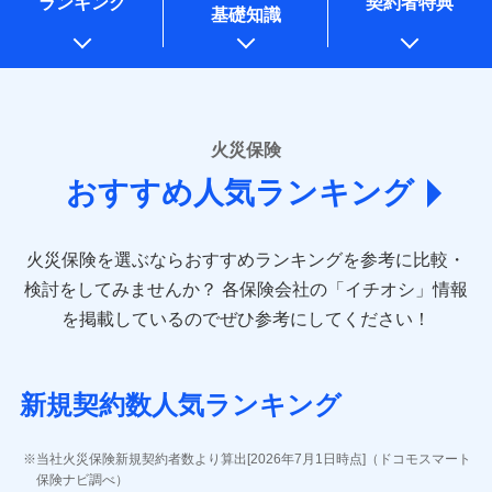
ランキング
契約者特典
※1水災料率は最低リスク区分を適用
一括払
万一ご自宅が被害にあわれた場合は、修繕業者のご紹
始期日
2026/01/01
同意いただく必要があります。詳細について、以下をご確
銀行振込
基礎知識
上記に係る案内・手続き・管理等付帯業務を行うため
※2損害保険金として支払い
支払方法
ドコモスマート保険ナビ編集部の評価
年払い
介などをご利用いただけます。
認ください。
説明事項
* 当社が委託を受けている保険会社の情報は、保険会社
※3損害保険金が支払われる場合に限
※1損害割合が30%未満の場合は定率
月払い
コンビニ払いの払込票をスマートフォンアプリでお支
一括払
ドコモスマート保険ナビサービス利用規約
り、費用保険金として支払い
のホームページに掲載しておりますので、ご確認くださ
払、水災料率は最も水災リスクが低い
補償内容
払いが可能です。
支払方法
年払い
ドコモの火災保険は、基本補償となる火災、破裂・爆
い。
当社による個人情報の取扱いについて（プライバシー
水災等地を適用
ネット申込
説明事項
月払い
募集文書番号
ポリシー）
発に加え、風災、落雷や盗難・水ぬれなど住まいを取
※2水道管修理費用の取扱いはなし
申込方法
郵送
■損害保険
※3一括払・年払のみ、コンビニ・ペ
り巻く多様なリスクに対応。3つの基本プランから選択
火災保険
免責金額（自己負
対面
ネット申込
イジー（番号通知方式）
あいおいニッセイ同和損害保険株式会社
免責金額なし
でき、さらに補償内容を自由にカスタマイズ可能なた
担額）
おすすめ人気ランキング
申込方法
(https://www.aioinissaydowa.co.jp/)
郵送
め、住居形態やライフスタイルに合わせて無駄のない
始期日
2024/10/01
ＳＯＭＰＯダイレクト損害保険株式会社で
募集文書番号
アクサ損害保険株式会社 (https://www.axa-
対面
最適設計が実現できます。スマホ・PCで手続きが完結
臨時費用
お見積もり
direct.co.jp/)
し、24時間365日の事故受付で万一の際も安心。保険
損害防止費用
※1水災料率は最低リスク区分を適用
火災保険を選ぶならおすすめランキングを参考に比較・
アニコム損害保険株式会社 (https://www.anicom-
始期日
2026/08/01
ドコモスマート保険ナビ編集部の評価
料に応じてdポイントもたまる、利便性とおトクさを兼
残存物取片づけ費用
※2盗難および水ぬれについては対象
付帯される費用保
sompo.co.jp/)
検討をしてみませんか？
各保険会社の「イチオシ」情報
見積もりや保険会社とのご契約に先立ち、当社が提供する
です。
険金
ね備えた火災保険です。
失火見舞費用
※2
東京海上ダイレクト損害保険株式会社
※1盗難、水濡れ、騒擾（じょう）、
を掲載しているのでぜひ参考にしてください！
※3水ぬれは自己負担額5万円
ドコモスマート保険ナビの利用規約と個人情報の取扱いに
修理費だけでなく、修理と密接に関わる費用も損害
水道管修理費用
外部からの落下・飛来・衝突は自動付
※3
(https://www.e-design.net/)
※4事故時諸費用（火災・風水災等限
同意いただく必要があります。詳細について、以下をご確
保険金としてまとめてお支払いしてくれます。
帯です。
地震火災費用
AIG損害保険株式会社
※4
説明事項
ドコモスマート保険ナビ編集部の評価
定）特約セットありも選択可能
認ください。
※2水まわりトラブル、カギ開け対
(https://www.aig.co.jp/sonpo)
全国の損害サービス拠点が一日でも早く保険金をお
※5修理費として保険金をお支払いし
応、ガラス破損の場合に60分までの
ドコモスマート保険ナビサービス利用規約
新規契約数人気ランキング
ます。
その他付帯される
ＳＢＩ損害保険株式会社
届けできるよう万全の損害サービス体制で手厚く支
修理付帯費用
簡易作業無料でご提供いたします。弊
登記物件の火災保険をお申込みの方におすすめ！登記
※6セットありも選択可能
費用の補償
当社による個人情報の取扱いについて（プライバシー
ドコモの火災保険で
(https://www.sbisonpo.co.jp/)
援が受けられます。
社提携業者にて24時間365日受付。受
※7保険金額×5％、300万円限度
情報の自動照合によるリアルタイム契約を実現！書類
説明事項
ポリシー）
お見積もり
ジェイアイ傷害火災保険株式会社
付後、専門業者が対応に向かいます。
当社火災保険新規契約者数より算出[2026年7月1日時点]（ドコモスマート
「メディカルアシスト」「介護アシスト」など豊富
※8一括払、長期一括払のみ
の提出と保険会社審査にお時間をいただきません！
インターネット割引
(https://www.jihoken.co.jp/)
ガラス破損の対応時間は9時～20時と
保険ナビ調べ）
な付帯サービスでお客様の日々の生活も充実したサ