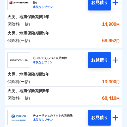
騒擾（じょう）
残存物取片づけ費用
「フルサポートプラン」、「セレクト（水災なし）プ
付帯される費用の
お見積り
険）
外部からの落下・
破損・汚損
0
5,850
1,650
ソニー損害保険株式会社のおすすめポイント
水まわりトラブル、カギ開け対応など「住まいのア
家財
円
円
円
補償
水災なしプラン
※
失火見舞費用
ラン
」の場合は、暮らしのQQ隊サービスがご利用い
免責金額（自己負
飛来・衝突
免責金額なし
シスタンスサービス」が無料付帯
担額）
水道管修理費用
ただけます。
火災、地震保険期間
1年
保険料（一括）内訳
01
POINT
補償の対象やお客さまの状況に応じたさまざまな割
地震火災費用
マンション等の共同住宅専用
14,900
保険料(一括)
円
臨時費用
引をご用意！
火災 1年
地震 1年
火災、地震保険期間
5年
損害防止費用
適用される割引
建築年割引
68,952
保険料(一括)
補償の範囲
補償内容
残存物取片づけ費用
？
付帯される費用保
03
円
POINT
イチオシ
02
POINT
補償の範囲
0
付帯サービス
険金
住まいの緊急かけつけサービス
4,633
4,950
？
建物
03
円
失火見舞費用
円
円
POINT
ジェイアイ傷害火災保険株式会社
補償内容
水道管修理費用
※3
ドコモの火災保険はインターネット完結型の保険の
じぶんでえらべる火災保険
免責金額（自己負
クレジットカード
お見積り
火災
地震火災費用
風災・雹（ひょ
免責金額なし
※2
水災なしプラン
0
4,534
1,650
ジェイアイ傷害火災保険株式会社のおすすめポイ
担額）
家財
円
ため、保険料がリーズナブルで、各種割引も充実し
円
円
落雷
う）災、雪災
コンビニ払い
火災
風災・雹（ひょ
払込方法
免責金額（自己負
破裂・爆発
ント
ています。
落雷
う）災、雪災
免責金額なし
口座振替
※2
適用される割引
建築年割引
火災、地震保険期間
1年
担額）
破裂・爆発
臨時費用
保険料のお支払いでdポイントがたまります！保険
銀行振込
保険料（一括）内訳
13,300
保険料(一括)
01
POINT
水災
盗難
円
損害防止費用
付帯サービス
料に対して、通常のdポイントとは別に1%相当のd
水まわり・カギのトラブルサポート
水濡れ
臨時費用
水災
盗難
※1
残存物取片づけ費用
火災、地震保険期間
5年
付帯される費用保
騒擾（じょう）
一括払
ポイントが上乗せして進呈されるため、「d払い」
水濡れ
損害防止費用
外部からの落下・
険金
破損・汚損
火災 1年
地震 1年
失火見舞費用
騒擾（じょう）
68,410
保険料(一括)
備考
諸費用特約セットなし
支払方法
年払い
円
や「dカード」でお支払いの場合は最大2%のdポイ
飛来・衝突
残存物取片づけ費用
外部からの落下・
イチオシ
付帯される費用保
破損・汚損
※3
02
POINT
水道管修理費用
※3
月払い
ントがたまります。また「d払い」であれば、ポイ
飛来・衝突
険金
ＳＯＭＰＯダイレクト損害保険株式会社
失火見舞費用
0
5,310
地震火災費用
4,950
クレジットカード
建物
円
円
円
ントで保険料を支払うこともできます。
ソニー損保の新ネット火災保険は、補償の組合せが自
水道管修理費用
チューリッヒのネット火災保険
お見積り
コンビニ払い
ネット申込
※4
水災なしプラン
払込方法
3つの基本プランからご自身にぴったりの補償をお
ＳＯＭＰＯダイレクト損害保険株式会社のおすす
由だから、必要な補償に絞って選べます。
地震火災費用
建築年割引
口座振替
申込方法
郵送
適用される割引