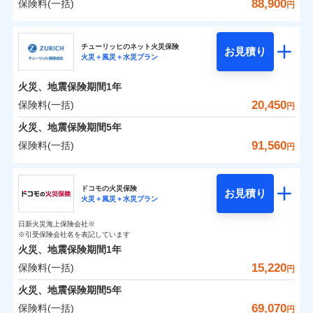
詳細を見る
火災 1年
騒擾（じょう）
地震 1年
失火見舞費用
水道管修理費用
88,900
保険料(一括)
備考
諸費用特約セットなし
詳細を見る
支払方法
年払い
円
ない！
外部からの落下・
破損・汚損
チューリッヒのネット火災保険は
ダイレクト型でネッ
水道管修理費用
地震火災費用
※2
月払い
飛来・衝突
クレジットカード
三井住友海上火災保険株式会社
すまいのリスクを６つに整理し、補償内容をシンプ
地震保険もセットOK！
イチオシ
ト完結のお手続き・リーズナブルな保険料
02
に加え、
火
POINT
0
9,040
地震火災費用
4,950
クレジットカード
建物
円
円
円
補償の範囲
？
見積もりや保険会社とのご契約に先立ち、当社が提供する
03
POINT
コンビニ払い
見積もりや保険会社とのご契約に先立ち、当社が提供する
ルにして、わかりやすいのが特徴です。
災に対する補償に加え、すべてのプランに盗難等がつ
チューリッヒのネット火災保険
「iehoいえほ」（補償選択型住宅用火災保険）
保険証券の不発行に関する特約（500
お見積り
コンビニ払い
ネット申込
※3
ドコモスマート保険ナビの利用規約と個人情報の取扱いに
適用される割引
払込方法
火災＋風災＋水災プラン
口座振替
ドコモスマート保険ナビの利用規約と個人情報の取扱いに
払込方法
三井住友海上火災保険株式会社のおすすめポイン
お客さまのニーズ・ご予算に合わせて補償を自由に
円）
いており、
すまいやライフスタイルに応じた契約プランを選べ
社会問題などを考慮された幅広い補償が特
建築年割引
同意いただく必要があります。詳細について、以下をご確
口座振替
申込方法
郵送
適用される割引
同意いただく必要があります。詳細について、以下をご確
銀行振込
0
4,170
1,650
ト
家財
円
お選びいただけます。
円
円
長です。
ます。
失火見舞金など付帯される費用保険金も多
インターネット割引
認ください。
銀行振込
火災、地震保険期間
1年
対面
火災
風災・雹（ひょ
認ください。
d払い
その他条件
住まいのアシスタンスサービス
補償の範囲
※2
？
03
POINT
く、ダイレクトでありながら充実した補償が魅力で
もしものとき、“時価”ではなく“新価”で保険金をお
落雷
う）災、雪災
建物が全焼・全壊時（延床面積に対する損害の割合
保険料（一括）内訳
ドコモスマート保険ナビサービス利用規約
20,450
保険料(一括)
01
POINT
円
ドコモスマート保険ナビサービス利用規約
破裂・爆発
水まわりサービス（24時間サポー
す。
支払いします。
一括払
始期日
2025/10/01
が80％以上）には、建物保険金額を全額お支払いし
当社による個人情報の取扱いについて（プライバシー
一括払
WEB見積もり+メールアドレス登録後
ト）
火災、地震保険期間
当社による個人情報の取扱いについて（プライバシー
5年
上半期
新規契約数ランキング
支払方法
年払い
てくれます。
家具や電化製品等の家財の保険金額も自由に選べま
ポリシー）
から4営業日+1日以降、お客さまが決
支払方法
年払い
水災
盗難
ポリシー）
火災 1年
地震 1年
カギあけサービス（24時間サポー
備考
91,560
保険料(一括)
火災
風災・雹（ひょ
円
※1雑危険（盗難を除く）および破汚
月払い
済した時点で保険のお申し込みと完了
付帯サービス
す。
水濡れ
※
説明事項
家族Eye（親族連絡先制度）
がご利用できます。
落雷
ト）
月払い
う）災、雪災
損において、自己負担額5万円
騒擾（じょう）
当社火災保険新規契約者数より算出[
となります。
年
月]（ドコモスマート保険
破裂・爆発
チューリッヒ保険会社
ネットに加え、お電話でもお申込み可能です！
イチオシ
※「ご契約者（保険にご加入されたお客さま）」が、その保険
02
キャッシュレス・リペアサービス
POINT
外部からの落下・
破損・汚損
0
7,480
4,950
ナビ調べ）
建物
円
円
円
ネット申込
契約に関する緊急連絡先としてご親族を登録する制度。
飛来・衝突
ネット申込
ドコモの火災保険
気象災害アラート
募集文書番号
お見積り
チューリッヒ保険会社で
クレジットカード
※3
申込方法
水災
郵送
盗難
※4
火災＋風災＋水災プラン
チューリッヒ保険会社のおすすめポイント
修理費だけでなく、修理と密接に関わる費用も損害保
申込方法
郵送
お見積もり
水濡れ
コンビニ払い
対面
補償の範囲
※1
？
0
03
4,030
1,650
払込方法
POINT
家財
騒擾（じょう）
円
険金としてまとめてお支払いします！
※保険料は下の場合の築年月で計算し
対面
円
円
日新火災海上保険会社※
口座振替
保険料（一括）内訳
01
外部からの落下・
破損・汚損
POINT
ています。
※引受保険会社名を表記しています
全国の損害サービス拠点が一日でも早く保険金をお届
チューリッヒ保険会社の
飛来・衝突
始期日
2024/10/01
銀行振込
新築：2026年1月
火災、地震保険期間
1年
始期日
2026/04/01
備考
詳細を見る
けできるよう万全の損害サービス体制で手厚く支援し
築5年：2021年1月
三井住友海上火災保険株式会社で
15,220
保険料(一括)
火災
風災・雹（ひょ
火災 1年
地震 1年
円
ランキングをもっと見る
ます！
築10年：2016年1月
※1破損・汚損の取扱いはなし
一括払
お見積もり
落雷
う）災、雪災
※1損害割合が30%未満の場合は定率
築15年：2011年1月
「メディカルアシスト」「介護アシスト」など豊富な
ドコモスマート保険ナビ編集部の評価
※2水道管修理費用の取扱いはなし
火災、地震保険期間
破裂・爆発
5年
補償内容
支払方法
年払い
見積もりや保険会社とのご契約に先立ち、当社が提供する
払、水災料率は最低リスク区分を適用
0
説明事項
※3コンビニ払の払込票をスマートフ
9,100
4,950
建物
円
付帯サービスでお客様の日々の生活もしっかりサポー
円
円
三井住友海上火災保険株式会社の
69,070
保険料(一括)
ドコモスマート保険ナビの利用規約と個人情報の取扱いに
※2破損・汚損、水ぬれは自己負担額
月払い
円