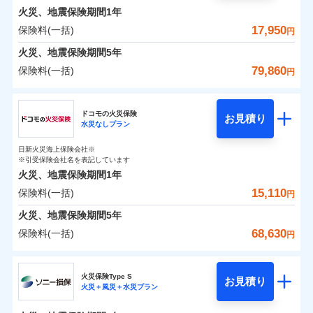
0
2,990
1,650
めポイント
選びいただけます。さらに、自分好みにオプション
家財
円
円
円
しかも「地震上乗せ特約（全半損時のみ）」で、地震
インターネット割引
銀行振込
火災、地震保険期間
1年
対面
修理付帯費用保険金
を追加・削除することで、補償内容を自由にカスタ
※4
の被害にも火災保険の保険金額に対して最大100％で備
その他付帯される
保険料（一括）内訳
17,950
保険料(一括)
01
POINT
円
請求権保全行使手続費用保険金
マイズしていただけます。ニーズに合わせたパック
※4
えられます（一部損は対象外）。
水まわりサービス（24時間サポー
補償内容
費用の補償
一括払
始期日
2025/10/01
ト）
火災、地震保険期間
5年
損害拡大防止費用保険金
単位での補償設計のため、どの補償が必要か不安な
※4
補償内容
支払方法
年払い
火災 1年
地震 1年
カギあけサービス（24時間サポー
人にも補償項目が選びやすいです。
79,860
保険料(一括)
円
※1水災料率は最低リスク区分を適用
月払い
付帯サービス
ト）
適用される割引
建築年割引
補償の範囲
免責金額（自己負
？
03
説明事項
※2雑危険（盗難を除く）および破汚
POINT
日新火災が提供する安心と信頼の事故対応で、万が
免責金額なし
※2
チューリッヒ保険会社
イチオシ
担額）
02
キャッシュレス・リペアサービス
免責金額（自己負
POINT
損において、自己負担額5万円
0
3,750
4,950
建物
円
円
円
一の場合も迅速に対応します。お客さまからの事故
免責金額なし
ネット申込
※1
担額）
家財破損支払限度額50万円
ドコモの火災保険
気象災害アラート
お見積り
申込方法
のご連絡の受付や事故相談などを、夜間・休日を問
郵送
※5
水災なしプラン
チューリッヒ保険会社のおすすめポイント
お客様ご自身により、ウェブサイトでお手続きを完
臨時費用
その他条件
水災初期費用補償特約
※3
募集文書番号
火災
風災・雹（ひょ
わず、24時間・365日対応しています。
対面
0
2,950
臨時費用
1,650
家財
円
了された場合、10％のインターネット割引が適用！
落雷
※保険料は下の場合の築年月で計算し
損害防止費用
円
う）災、雪災
円
建物の復旧に関する特約
日新火災海上保険会社※
保険料（一括）内訳
01
破裂・爆発
POINT
ています。
損害防止費用
※引受保険会社名を表記しています
（地震保険を除きます。）
残存物取片づけ費用
付帯される費用保
正式名称は、すまいの保険です。本保険は、日新火災を引受保険会社
※4
始期日
2024/10/01
新築：2026年1月
火災、地震保険期間
1年
険金
とし、取扱代理店であるドコモと共同募集代理店である株式会社ドコ
残存物取片づけ費用
メディカルアシスト
備考
付帯される費用保
失火見舞費用
※5
減らしたコストをお客さまに還元
築5年：2021年1月
付帯サービス
水災
盗難
モ・インシュアランス（以下、ドコモ・インシュアランス）が提供す
険金
15,110
保険料(一括)
火災 1年
地震 1年
失火見舞費用
介護アシスト
円
水道管修理費用
水濡れ
築10年：2016年1月
※1水災料率は最低リスク区分を適用
自分に必要な補償を選べる、だから保険料にムダが
るものです。
騒擾（じょう）
水道管修理費用
築15年：2011年1月
地震火災費用
※2破損・汚損の取扱いはなし
火災、地震保険期間
5年
ない！
外部からの落下・
破損・汚損
クレジットカード
ドコモスマート保険ナビ編集部の評価
0
※3水道管修理費用の取扱いはなし
7,150
地震火災費用
4,950
建物
円
円
円
飛来・衝突
68,630
保険料(一括)
説明事項
円
地震保険もセットOK！
イチオシ
02
※4コンビニ払の払込票をスマートフ
POINT
コンビニ払い
クレジットカード
防犯対策費用特約
その他付帯される
補償の範囲
？
03
POINT
払込方法
ォンアプリで支払うことができます。
「iehoいえほ」（補償選択型住宅用火災保険）
ドコモの火災保険
費用の補償
保険証券の不発行に関する特約（500
口座振替
コンビニ払い
特別費用保険金特約
※4
ソニー損保の新ネット火災保険は、補償の組合せが
適用される割引
※5一部契約のみ
払込方法
0
4,200
1,650
家財
お客さまのニーズ・ご予算に合わせて補償を自由に
円
円）
円
円
銀行振込
口座振替
火災保険Type S
自由だから、必要な補償に絞って選べます。
お見積り
お選びいただけます。
火災＋風災＋水災プラン
※
ドコモの火災保険
地震保険建築年割引
のおすすめポイント
銀行振込
火災
風災・雹（ひょ
募集文書番号
適用される割引
しかも、「地震上乗せ特約（全半損時のみ）」で、
その他条件
住まいのアシスタンスサービス
補償の範囲
※2
？
03
POINT
一括払
もしものとき、“時価”ではなく“新価”で保険金をお
家財セット割引
落雷
う）災、雪災