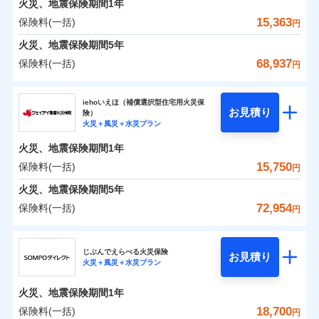
火災、地震保険期間
地震の被害にも最大100％で備えられます。
1年
保険料（一括）内訳
01
破裂・爆発
POINT
支払方法
年払い
支払いします。
一括払
WEB見積もり+メールアドレス登録後
15,363
保険料(一括)
上半期
新規契約数ランキング
円
その他条件
地震火災費用特約
月払い
※6
支払方法
年払い
家具や電化製品等の家財の保険金額も自由に選べま
から4営業日+1日以降、お客さまが決
水災
盗難
備考
火災
風災・雹（ひょ
火災 1年
地震 1年
火災、地震保険期間
5年
月払い
済した時点で保険のお申し込みと完了
す。
水濡れ
イチオシ
落雷
う）災、雪災
02
POINT
※1
暮らしのQQ隊（カギあけQQサービ
ネット申込
騒擾（じょう）
当社火災保険新規契約者数より算出[
となります。
年
月]（ドコモスマート保険
68,937
保険料(一括)
付帯サービス
破裂・爆発
円
ネットに加え、お電話でもお申込み可能です！
ス、水まわりQQサービス）
外部からの落下・
破損・汚損
ナビ調べ）
申込方法
郵送
ネット申込
0
4,660
4,950
建物
円
円
円
ドコモスマート保険ナビ編集部の評価
飛来・衝突
ソニー損害保険株式会社で
火災、自然災害、盗難などトータルでカバーし、大
ソニー損害保険株式会社
クレジットカード
対面
申込方法
郵送
※3
水災
盗難
お見積もり
切な住まいをお守りします！
クレジットカード
iehoいえほ（補償選択型住宅用火災保
※7
水濡れ
コンビニ払い
対面
お見積り
険）
補償の範囲
？
03
払込方法
POINT
騒擾（じょう）
コンビニ払い
補償を自由に選べて、もしものときは「新価（再調達
※7
0
3,850
1,650
ソニー損害保険株式会社のおすすめポイント
水まわりトラブル、カギ開け対応など「住まいのア
家財
円
円
円
始期日
2025/10/01
火災＋風災＋水災プラン
口座振替
払込方法
外部からの落下・
破損・汚損
口座振替
価額）」でお支払いします。
シスタンスサービス」が無料付帯
見積もりや保険会社とのご契約に先立ち、当社が提供する
飛来・衝突
始期日
2026/01/01
銀行振込
火災、地震保険期間
1年
保険料（一括）内訳
01
POINT
銀行振込
万一ご自宅が被害にあわれた場合は、修繕業者のご紹
ドコモスマート保険ナビの利用規約と個人情報の取扱いに
※7
※1水災料率は最低リスク区分を適用
補償の対象やお客さまの状況に応じたさまざまな割
15,750
保険料(一括)
火災
風災・雹（ひょ
円
※2盗難、水ぬれ等と破損等は5万円
ランキングをもっと見る
同意いただく必要があります。詳細について、以下をご確
介などをご利用いただけます。
※1損害割合が30%未満の場合は定率
一括払
引をご用意！
落雷
う）災、雪災
説明事項
※3損害保険金として支払い
認ください。
一括払
払、水災料率は最も水災リスクが低い
コンビニ払いの払込票をスマートフォンアプリでお支
火災 1年
地震 1年
火災、地震保険期間
破裂・爆発
5年
補償内容
支払方法
年払い
※4損害保険金が支払われる場合に限
水災等地を適用
支払方法
年払い
払いが可能です。
ドコモスマート保険ナビサービス利用規約
72,954
保険料(一括)
月払い
り、費用保険金として支払い
円
※2破損・汚損、物体の落下・飛来等/
イチオシ
月払い
02
水災
盗難
POINT
補償の範囲
0
当社による個人情報の取扱いについて（プライバシー
5,075
4,950
？
建物
03
円
円
円
POINT
騒擾、水濡れのみ自己負担額5万円
水濡れ
ジェイアイ傷害火災保険株式会社
説明事項
免責金額（自己負
ポリシー）
ネット申込
（物体の落下・飛来等/騒擾、水濡れ
募集文書番号
免責金額なし
騒擾（じょう）
※2
上半期
新規契約数ランキング
担額）
ネット申込
ドコモの火災保険はインターネット完結型の保険の
じぶんでえらべる火災保険
外部からの落下・
破損・汚損
は建物のみ自己負担あり）
お見積り
申込方法
郵送
火災＋風災＋水災プラン
飛来・衝突
0
3,688
1,650
ジェイアイ傷害火災保険株式会社のおすすめポイ
申込方法
家財
郵送
円
ため、保険料がリーズナブルで、各種割引も充実し
※3水道管修理費用の取扱いはなし
円
円
補償内容
※1
火災
対面
風災・雹（ひょ
臨時費用
※4一括払・年払のみ、コンビニ・ペ
ント
当社火災保険新規契約者数より算出[
対面
年
月]（ドコモスマート保険
ています。
ＳＯＭＰＯダイレクト損害保険株式会社で
落雷
う）災、雪災
火災、地震保険期間
1年
イジー（番号通知方式）
破裂・爆発
損害防止費用
ナビ調べ）
お見積もり
保険料のお支払いでdポイントがたまります！保険
始期日
2026/08/01
保険料（一括）内訳
18,700
保険料(一括)
01
POINT
円
残存物取片づけ費用
始期日
2024/10/01
付帯される費用保