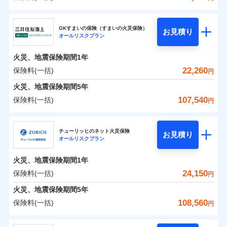
補償の範囲
？
03
POINT
東京海上日動火災保険株式会社
イチオシ
02
POINT
0
7,950
4,950
建物
円
円
円
GKすまいの保険（すまいの火災保険）
お見積り
オールリスクプラン
東京海上日動火災保険株式会社のおすすめポイン
お客様ご自身により、ウェブサイトでお手続きを完
火災
風災・雹（ひょ
0
5,300
1,650
ト
家財
円
了された場合、10％のインターネット割引が適用！
落雷
円
う）災、雪災
円
火災、地震保険期間
1年
破裂・爆発
（地震保険を除きます。）
保険料（一括）内訳
22,260
保険料(一括)
01
POINT
円
減らしたコストをお客さまに還元
水災
盗難
火災、地震保険期間
5年
水濡れ
自分に必要な補償を選べる、だから保険料にムダが
※1
火災 1年
騒擾（じょう）
地震 1年
107,540
保険料(一括)
円
ない！
外部からの落下・
破損・汚損
飛来・衝突
三井住友海上火災保険株式会社
地震保険もセットOK！
イチオシ
02
POINT
0
10,640
4,950
建物
円
円
円
チューリッヒのネット火災保険
「iehoいえほ」（補償選択型住宅用火災保険）
お見積り
オールリスクプラン
三井住友海上火災保険株式会社のおすすめポイン
お客さまのニーズ・ご予算に合わせて補償を自由に
0
4,530
1,650
ト
家財
円
お選びいただけます。
円
円
火災、地震保険期間
1年
補償の範囲
？
03
POINT
もしものとき、“時価”ではなく“新価”で保険金をお
保険料（一括）内訳
24,150
保険料(一括)
01
POINT
円
支払いします。
火災、地震保険期間
5年
上半期
新規契約数ランキング
家具や電化製品等の家財の保険金額も自由に選べま
火災 1年
地震 1年
108,560
保険料(一括)
火災
風災・雹（ひょ
円
す。
落雷
う）災、雪災
当社火災保険新規契約者数より算出[
年
月]（ドコモスマート保険
破裂・爆発
チューリッヒ保険会社
ネットに加え、お電話でもお申込み可能です！
イチオシ
02
POINT
0
10,910
4,950
ナビ調べ）
建物