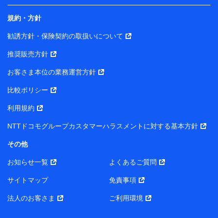
規約・方針
当社は株式会社NTTドコモ・フィナンシャルグループ
との間で、以下のとおり個人データを共同利用しま
勧誘方針・保険契約の取扱いについて
す。
推奨販売方針
【共同して利用される利用データの項目】
当社または株式会社NTTドコモ・フィナンシャルグルー
お客さま本位の業務運営方針
プがサービス提供等を通じて取得した、以下の情報など
比較ポリシー
の個人データ
基本情報
利用規約
氏名、電話番号、メールアドレス、お客さまの識別子、属
NTTドコモグループカスタマーハラスメントに対する基本方針
性、連絡先、dポイントサービスのご利用に関する情報。例
として、dポイントカード番号、性別、年齢、家族構成、住
その他
所、dポイント残高、dポイント利用履歴などが含まれます。
利用情報
お知らせ一覧
よくあるご質問
当社または株式会社NTTドコモ・フィナンシャルグループが
提供する各種サービスなどのご契約・ご利用などに関する情
サイトマップ
免責事項
報。例として、当社または株式会社NTTドコモ・フィナンシ
ャルグループが提供する各種サービスのご契約状態・ご利用
法人のお客さま
ご利用環境
履歴インターネット利用時の行動に関する情報、アプリケー
ション利用時の行動に関する情報、購入されたサービスや商