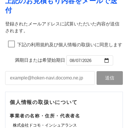
上記のお見積もり内容をメールで送
水道管修理費用
※2
すまいのサポート24
ドコモの火災保険はインターネット完結型の保険の
免責金額（自己負
イジー（番号通知方式）
クレジットカード
り巻く多様なリスクに対応。3つの基本プランから選択
火災
地震火災費用
風災・雹（ひょ
免責金額なし
付
担額）
リフォーム相談サービス
ため、保険料がリーズナブルで、各種割引も充実し
落雷
う）災、雪災
コンビニ払い
ＳＯＭＰＯダイレクト損害保険株式会社で
でき、さらに補償内容を自由にカスタマイズ可能なた
付帯サービス
火災
風災・雹（ひょ
払込方法
免責金額（自己負
破裂・爆発
長期優良住宅の維持保全サポートサー
ています。
落雷
う）災、雪災
募集文書番号
お見積もり
免責金額なし
口座振替
め、住居形態やライフスタイルに合わせて無駄のない
適用される割引
建築年割引
担額）
破裂・爆発
ビス
臨時費用
登録されたメールアドレスに試算いただいた内容が送信
保険料のお支払いでdポイントがたまります！保険
銀行振込
最適設計が実現できます。スマホ・PCで手続きが完結
水災
盗難
損害防止費用
されます。
付帯サービス
料に対して、通常のdポイントとは別に1%相当のd
水まわり・カギのトラブルサポート
水濡れ
し、24時間365日の事故受付で万一の際も安心。保険
ドコモスマート保険ナビ編集部の評価
臨時費用
水災
盗難
見積もりや保険会社とのご契約に先立ち、当社が提供する
ベーシックプラン(水災なし)に該当す
※1
残存物取片づけ費用
※2
付帯される費用保
備考
騒擾（じょう）
一括払
ポイントが上乗せして進呈されるため、「d払い」
水濡れ
料に応じてdポイントもたまる、利便性とおトクさを兼
る補償内容です
ドコモスマート保険ナビの利用規約と個人情報の取扱いに
損害防止費用
外部からの落下・
険金
破損・汚損
※1
失火見舞費用
騒擾（じょう）
下記の利用規約及び個人情報の取扱いに同意します
備考
諸費用特約セットなし
支払方法
年払い
や「dカード」でお支払いの場合は最大2%のdポイ
同意いただく必要があります。詳細について、以下をご確
飛来・衝突
ね備えた火災保険です。
残存物取片づけ費用
外部からの落下・
付帯される費用保
破損・汚損
※2
チューリッヒのネット火災保険は
ダイレクト型でネッ
水道管修理費用
※2
月払い
認ください。
ントがたまります。また「d払い」であれば、ポイ
飛来・衝突
クレジットカード
険金
失火見舞費用
ト完結のお手続き・リーズナブルな保険料
に加え、
火
ドコモスマート保険ナビ編集部の評価
地震火災費用
クレジットカード
ントで保険料を支払うこともできます。
コンビニ払い
満期日または希望始期日
ドコモスマート保険ナビサービス利用規約
水道管修理費用
災に対する補償に加え、すべてのプランに盗難等がつ
コンビニ払い
ネット申込
※3
払込方法
口座振替
払込方法
3つの基本プランからご自身にぴったりの補償をお
当社による個人情報の取扱いについて（プライバシー
地震火災費用
いており、
社会問題などを考慮された幅広い補償が特
建築年割引
口座振替
申込方法
郵送
登記物件の火災保険をお申込みの方におすすめ！登記
適用される割引
銀行振込
ポリシー）
選びいただけます。さらに、自分好みにオプション
長です。
失火見舞金など付帯される費用保険金も多
インターネット割引
銀行振込
対面
情報の自動照合によるリアルタイム契約を実現！書類
ドコモの火災保険で
d払い
修理付帯費用保険金
を追加・削除することで、補償内容を自由にカスタ
※3
く、ダイレクトでありながら充実した補償が魅力で
その他付帯される
お見積もり
の提出と保険会社審査にお時間をいただきません！
請求権保全行使手続費用保険金
マイズしていただけます。ニーズに合わせたパック
※3
水まわりサービス（24時間サポー
す。
補償内容
費用の補償
一括払
始期日
2025/10/01
一括払
ト）
損害拡大防止費用保険金
単位での補償設計のため、どの補償が必要か不安な
※3
補償内容
支払方法
年払い
支払方法
年払い
カギあけサービス（24時間サポー
個人情報の取扱いについて
見積もりや保険会社とのご契約に先立ち、当社が提供する
人にも補償項目が選びやすいです。
説明事項
※1水災料率は最低リスク区分を適用
月払い
付帯サービス
ト）
月払い
適用される割引
建築年割引
ドコモスマート保険ナビの利用規約と個人情報の取扱いに
免責金額（自己負
日新火災が提供する安心と信頼の事故対応で、万が
免責金額なし
※3
担額）
キャッシュレス・リペアサービス
同意いただく必要があります。詳細について、以下をご確
免責金額（自己負
事業者の名称・住所・代表者名
募集文書番号
一の場合も迅速に対応します。お客さまからの事故
免責金額なし
ネット申込
ジェイアイ傷害火災保険株式会社で
ネット申込
担額）
認ください。
水災初期費用補償特約
気象災害アラート
チューリッヒ保険会社で
その他条件
申込方法
のご連絡の受付や事故相談などを、夜間・休日を問
郵送
お見積もり
※4
株式会社ドコモ・インシュアランス
申込方法
郵送
臨時費用
建物の復旧に関する特約
※4