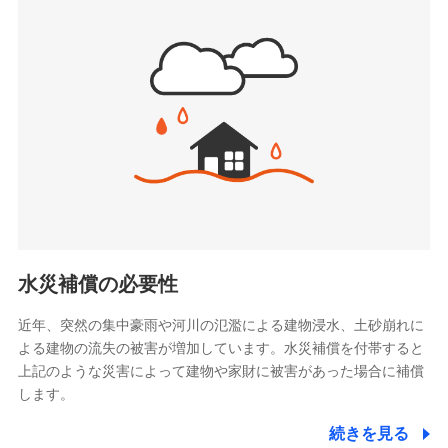
(https://www.sbipet-ssi.co.jp/)
SBIリスタ少額短期保険会社
ドコモの火災保険で
(https://www.jishin.co.jp/)
お見積もり
スマートプラス少額短期保険株式会社
（https://www.smartplus-insurance.com/）
見積もりや保険会社とのご契約に先立ち、当社が提供する
チューリッヒ少額短期保険株式会社
ドコモスマート保険ナビの利用規約と個人情報の取扱いに
(https://www.zurichssi.co.jp/)
同意いただく必要があります。詳細について、以下をご確
Tokio Marine X少額短期保険株式会社
認ください。
(https://www.tokiomarine-x.co.jp/)
ペットメディカルサポート株式会社
ドコモスマート保険ナビサービス利用規約
(https://pshoken.co.jp/)
当社による個人情報の取扱いについて（プライバシー
リトルファミリー少額短期保険株式会社
ポリシー）
(https://www.littlefamily-ssi.com/)
水災補償の必要性
2.共同募集を行う代理店から受領する個人情報
近年、突然の集中豪雨や河川の氾濫による建物浸水、土砂崩れに
よる建物の流失の被害が増加しています。水災補償を付帯すると
郵便、電話、およびＥメール等により、当社と取引のあるも
しくは委託を受けている保険会社・提携会社の保険その他に
上記のような災害によって建物や家財に被害があった場合に補償
関する情報を提供し、金融商品等の契約を勧奨するため、ま
します。
た維持管理等の委託業務遂行のため、またそれらに付帯、関
連する当社および提携会社のサービスを案内、提供するため
続きを見る
（なお、当社は複数の保険会社と取引があり、取得した個人