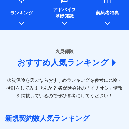
口座振替
各種セミナーの開催のため
銀行振込
コンビニ払い
※8
ドコモスマート保険ナビサービス利用規約
募集文書番号
払込方法
※4地震火災費用の取扱いはなし
地震の被害にも最大100％で備えられます。
当社による個人情報の取扱いについて（プライバシー
コンサルティングサービスの実施のため
銀行振込
口座振替
アドバイス
※5火災・風災等の事故により建物に
当社による個人情報の取扱いについて（プライバシー
アンケートやキャンペーン等の実施のため
ポリシー）
ランキング
契約者特典
一括払
銀行振込
損害が生じたとき、日新火災がご案内
基礎知識
ポリシー）
上記に係る案内・手続き・管理等付帯業務を行うため
一括払
支払方法
年払い
する修理業者（指定工務店）が建物の
* 当社が委託を受けている保険会社の情報は、保険会社
修理を行います。
支払方法
年払い
月払い
一括払
のホームページに掲載しておりますので、ご確認くださ
月払い
補償内容
支払方法
年払い
い。
ソニー損害保険株式会社で
募集文書番号
ネット申込
月払い
ドコモスマート保険ナビ編集部の評価
お見積もり
ネット申込
申込方法
郵送
■損害保険
火災保険
免責金額（自己負
申込方法
郵送
対面
ネット申込
あいおいニッセイ同和損害保険株式会社
免責金額なし
担額）
補償を自由に選べて、もしものときは「新価（再調達
対面
おすすめ人気ランキング
申込方法
見積もりや保険会社とのご契約に先立ち、当社が提供する
(https://www.aioinissaydowa.co.jp/)
郵送
価額）」でお支払いします。
始期日
2024/10/01
ドコモスマート保険ナビの利用規約と個人情報の取扱いに
アクサ損害保険株式会社 (https://www.axa-
対面
臨時費用
万一ご自宅が被害にあわれた場合は、修繕業者のご紹
始期日
2026/01/01
同意いただく必要があります。詳細について、以下をご確
direct.co.jp/)
損害防止費用
ドコモスマート保険ナビ編集部の評価
介などをご利用いただけます。
認ください。
※1水災料率は最低リスク区分を適用
火災保険を選ぶならおすすめランキングを参考に比較・
アニコム損害保険株式会社 (https://www.anicom-
始期日
2026/08/01
残存物取片づけ費用
※2盗難および水ぬれについては対象
付帯される費用保
※1損害割合が30%未満の場合は定率
コンビニ払いの払込票をスマートフォンアプリでお支
sompo.co.jp/)
ドコモスマート保険ナビサービス利用規約
検討をしてみませんか？
各保険会社の「イチオシ」情報
です。
険金
払、水災料率は最も水災リスクが低い
失火見舞費用
※2
東京海上ダイレクト損害保険株式会社
払いが可能です。
※1盗難、水濡れ、騒擾（じょう）、
ドコモの火災保険は、基本補償となる火災、破裂・爆
当社による個人情報の取扱いについて（プライバシー
を掲載しているのでぜひ参考にしてください！
※3水ぬれは自己負担額5万円
水災等地を適用
水道管修理費用
外部からの落下・飛来・衝突は自動付
※3
説明事項
(https://www.e-design.net/)
ポリシー）
※4事故時諸費用（火災・風水災等限
発に加え、風災、落雷や盗難・水ぬれなど住まいを取
※2水道管修理費用の取扱いはなし
帯です。
地震火災費用
AIG損害保険株式会社
※4
説明事項
定）特約セットありも選択可能
※3一括払・年払のみ、コンビニ・ペ
り巻く多様なリスクに対応。3つの基本プランから選択
※2水まわりトラブル、カギ開け対
(https://www.aig.co.jp/sonpo)
※5修理費として保険金をお支払いし
イジー（番号通知方式）
でき、さらに補償内容を自由にカスタマイズ可能なた
応、ガラス破損の場合に60分までの
新規契約数人気ランキング
ます。
その他付帯される
ＳＢＩ損害保険株式会社
修理付帯費用
簡易作業無料でご提供いたします。弊
め、住居形態やライフスタイルに合わせて無駄のない
※6セットありも選択可能
費用の補償
(https://www.sbisonpo.co.jp/)
ＳＯＭＰＯダイレクト損害保険株式会社で
募集文書番号
社提携業者にて24時間365日受付。受
※7保険金額×5％、300万円限度
説明事項