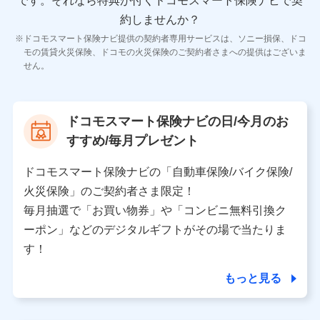
です。
それなら特典が付くドコモスマート保険ナビで契
11.マイカー通勤管理クラウド並びに法人向けASPサー
ビスに関してのお問い合わせ情報
約しませんか？
各種お問い合わせに対応するため
ドコモスマート保険ナビ提供の契約者専用サービスは、ソニー損保、ドコ
当社のサービスに関する情報提供や、皆様に有用なお知らせ
モの賃貸火災保険、ドコモの火災保険のご契約者さまへの提供はございま
をお送りするため
せん。
アンケートの送付のため
当社のサービスや媒体の運営改善に必要なデータを解析し、
分析するため
当社の対応品質向上やお問い合わせ内容の正確な把握のため
ドコモスマート保険ナビの日/今月のお
個人情報保護管理者の職名、連絡先
すすめ/毎月プレゼント
株式会社ドコモ・インシュアランス 営業部長
〒103-0013 東京都中央区日本橋人形町2-14-10 アー
ドコモスマート保険ナビの「自動車保険/バイク保険/
バンネット日本橋ビル 3F
火災保険」のご契約者さま限定！
株式会社ドコモ・インシュアランス
毎月抽選で「お買い物券」や「コンビニ無料引換ク
ーポン」などのデジタルギフトがその場で当たりま
個人情報の第三者提供について
す！
当社ではご本人の同意がある場合または法令に基づく場
合を除き、第三者に提供いたしません。
もっと見る
業務の委託