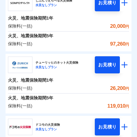
ドコモの火災保険はインターネット完結型の保険の
じぶんでえらべる火災保険
残存物取片づけ費用
付帯される費用の
お見積り
火災
風災・雹（ひょ
水災なしプラン
0
4,221
2,600
ジェイアイ傷害火災保険株式会社のおすすめポイ
家財
円
ため、保険料がリーズナブルで、各種割引も充実し
円
円
補償
落雷
失火見舞費用
う）災、雪災
免責金額（自己負
火災
風災・雹（ひょ
免責金額なし
破裂・爆発
ント
ています。
落雷
う）災、雪災
担額）
水道管修理費用
火災、地震保険期間
1年
破裂・爆発
保険料のお支払いでdポイントがたまります！保険
地震火災費用
保険料（一括）内訳
20,000
保険料(一括)
01
POINT
水災
盗難
円
臨時費用
料に対して、通常のdポイントとは別に1%相当のd
水濡れ
水災
盗難
※1
火災、地震保険期間
5年
損害防止費用
騒擾（じょう）
適用される割引
建築年割引
ポイントが上乗せして進呈されるため、「d払い」
水濡れ
外部からの落下・
破損・汚損
火災 1年
地震 1年
騒擾（じょう）
97,260
保険料(一括)
補償内容
残存物取片づけ費用
付帯される費用保
円
や「dカード」でお支払いの場合は最大2%のdポイ
飛来・衝突
外部からの落下・
イチオシ
破損・汚損
02
POINT
付帯サービス
険金
住まいの緊急かけつけサービス
失火見舞費用
ントがたまります。また「d払い」であれば、ポイ
飛来・衝突
ＳＯＭＰＯダイレクト損害保険株式会社
0
5,780
7,800
建物
円
円
円
水道管修理費用
※3
ントで保険料を支払うこともできます。
ソニー損保の新ネット火災保険は、補償の組合せが自
チューリッヒのネット火災保険
免責金額（自己負
クレジットカード
お見積り
地震火災費用
免責金額なし
※2
水災なしプラン
3つの基本プランからご自身にぴったりの補償をお
ＳＯＭＰＯダイレクト損害保険株式会社のおすす
担額）
由だから、必要な補償に絞って選べます。
コンビニ払い
払込方法
0
2,490
2,600
めポイント
選びいただけます。さらに、自分好みにオプション
家財
円
円
円
しかも「地震上乗せ特約（全半損時のみ）」で、地震
口座振替
適用される割引
建築年割引
火災、地震保険期間
1年
臨時費用
を追加・削除することで、補償内容を自由にカスタ
の被害にも火災保険の保険金額に対して最大100％で備
銀行振込
保険料（一括）内訳
26,200
保険料(一括)
01
POINT
円
損害防止費用
マイズしていただけます。ニーズに合わせたパック
えられます（一部損は対象外）。
補償内容
付帯サービス
水まわり・カギのトラブルサポート
残存物取片づけ費用
火災、地震保険期間
5年
付帯される費用保
単位での補償設計のため、どの補償が必要か不安な
補償内容
一括払
険金
火災 1年
地震 1年
失火見舞費用
人にも補償項目が選びやすいです。
119,010
保険料(一括)
備考
諸費用特約セットなし
支払方法
年払い
円
補償の範囲
免責金額（自己負
水道管修理費用
？
03
※3
POINT
日新火災が提供する安心と信頼の事故対応で、万が
月払い
免責金額なし
※2
チューリッヒ保険会社
イチオシ
担額）
02
免責金額（自己負
POINT
0
7,800
地震火災費用
7,800
クレジットカード
建物
円
円
円
一の場合も迅速に対応します。お客さまからの事故
免責金額なし
※1
担額）
ドコモの火災保険
お見積り
コンビニ払い
ネット申込
※4
のご連絡の受付や事故相談などを、夜間・休日を問
水災なしプラン
払込方法
チューリッヒ保険会社のおすすめポイント
お客様ご自身により、ウェブサイトでお手続きを完
臨時費用
※3
建築年割引
火災
風災・雹（ひょ
口座振替
申込方法
郵送
わず、24時間・365日対応しています。
適用される割引