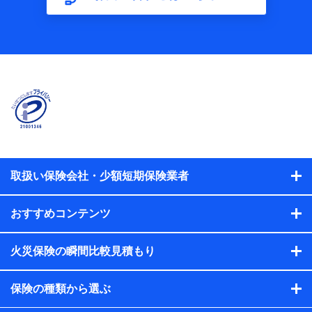
【共同して利用する者の範囲】
当社
株式会社NTTドコモ
【利用する者の利用目的】
当社又は株式会社NTTドコモが提供する保険関連サービスに
おけるユーザ登録受付および管理のため
当社又は株式会社NTTドコモと取引のあるもしくは委託を受
けている保険会社・提携会社の保険その他に関する情報を提
供するため、また維持管理等の委託業務遂行のため、またそ
れらに付帯、関連する当社、株式会社NTTドコモおよび提携
会社のサービスを案内、提供するため
取扱い保険会社・少額短期保険業者
（各サービスで取得したサービス利用履歴、ウェブサイトの
閲覧履歴、購買履歴、ご契約内容等のパーソナルデータを分
おすすめコンテンツ
析して、お客さまの趣味・嗜好・傾向に応じたサービス・商
品等に関するご提案や広告の配信等を行うことがありま
す。）
火災保険の瞬間比較見積もり
各種セミナーの開催のため
コンサルティングサービスの実施のため
アンケートやキャンペーン等の実施のため
保険の種類から選ぶ
上記に係る案内・手続き・管理等付帯業務を行うため