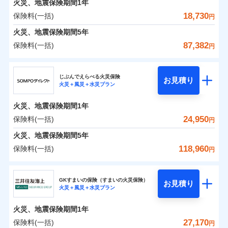
火災、地震保険期間
地震の被害にも最大100％で備えられます。
1年
保険料（一括）内訳
01
POINT
銀行振込
※7
一括払
補償の対象やお客さまの状況に応じたさまざまな割
18,730
保険料(一括)
火災
風災・雹（ひょ
円
ランキングをもっと見る
支払方法
年払い
一括払
引をご用意！
落雷
う）災、雪災
一括払
火災 1年
地震 1年
火災、地震保険期間
破裂・爆発
5年
月払い
補償内容
支払方法
年払い
支払方法
年払い
87,382
保険料(一括)
月払い
円
イチオシ
月払い
02
水災
盗難
POINT
ネット申込
補償の範囲
0
6,649
7,800
？
建物
03
円
円
円
POINT
ドコモスマート保険ナビ編集部の評価
ソニー損害保険株式会社で
水濡れ
ジェイアイ傷害火災保険株式会社
免責金額（自己負
申込方法
郵送
ネット申込
免責金額なし
騒擾（じょう）
お見積もり
※2
上半期
新規契約数ランキング
担額）
ネット申込
ドコモの火災保険はインターネット完結型の保険の
じぶんでえらべる火災保険
外部からの落下・
破損・汚損
対面
お見積り
申込方法
郵送
火災＋風災＋水災プラン
補償を自由に選べて、もしものときは「新価（再調達
飛来・衝突
0
3,375
2,600
ジェイアイ傷害火災保険株式会社のおすすめポイ
申込方法
家財
郵送
円
ため、保険料がリーズナブルで、各種割引も充実し
円
円
補償内容
※1
火災
対面
風災・雹（ひょ
臨時費用
価額）」でお支払いします。
ント
見積もりや保険会社とのご契約に先立ち、当社が提供する
当社火災保険新規契約者数より算出[
対面
年
月]（ドコモスマート保険
ています。
落雷
う）災、雪災
始期日
2026/01/01
火災、地震保険期間
1年
破裂・爆発
損害防止費用
ナビ調べ）
万一ご自宅が被害にあわれた場合は、修繕業者のご紹
ドコモスマート保険ナビの利用規約と個人情報の取扱いに
保険料のお支払いでdポイントがたまります！保険
始期日
2026/08/01
保険料（一括）内訳
24,950
保険料(一括)
01
POINT
円
同意いただく必要があります。詳細について、以下をご確
残存物取片づけ費用
介などをご利用いただけます。
始期日
2024/10/01
付帯される費用保
※1損害割合が30%未満の場合は定率
免責金額（自己負
料に対して、通常のdポイントとは別に1%相当のd
免責金額なし
※1
水災
盗難
認ください。
険金
払、水災料率は最も水災リスクが低い
失火見舞費用
コンビニ払いの払込票をスマートフォンアプリでお支
担額）
火災、地震保険期間
5年
※3
※1破損・汚損の免責額5万円
ポイントが上乗せして進呈されるため、「d払い」
水濡れ
水災等地を適用
※1水災料率は最低リスク区分を適用
火災 1年
水道管修理費用
地震 1年
払いが可能です。
ドコモスマート保険ナビサービス利用規約
※2水まわりトラブル、カギ開け対
騒擾（じょう）
※4
118,960
保険料(一括)
円
や「dカード」でお支払いの場合は最大2%のdポイ
※2破損・汚損、物体の落下・飛来等/
※2水ぬれ、破損、汚損等は自己負担
外部からの落下・
イチオシ
破損・汚損
02
応、ガラス破損の場合に60分までの
臨時費用
POINT
地震火災費用
当社による個人情報の取扱いについて（プライバシー
※5
騒擾、水濡れのみ自己負担額5万円
補償内容
ントがたまります。また「d払い」であれば、ポイ
飛来・衝突
額5万円
ＳＯＭＰＯダイレクト損害保険株式会社
簡易作業無料でご提供いたします。弊
説明事項
損害防止費用
ポリシー）
0
5,470
7,800
建物
（物体の落下・飛来等/騒擾、水濡れ
円
円
円
※3事故時諸費用（火災・風水災等限
ントで保険料を支払うこともできます。
社提携業者にて24時間365日受付。受
ランキングをもっと見る
ソニー損保の新ネット火災保険は、補償の組合せが自
その他付帯される
GKすまいの保険（すまいの火災保険）
残存物取片づけ費用
は建物のみ自己負担あり）
付帯される費用の
お見積り
定）特約セットありも選択可能
修理付帯費用
付後、専門業者が対応に向かいます。
説明事項
火災＋風災＋水災プラン
3つの基本プランからご自身にぴったりの補償をお
説明事項
費用の補償
ＳＯＭＰＯダイレクト損害保険株式会社のおすす
由だから、必要な補償に絞って選べます。
※3水道管修理費用の取扱いはなし
補償
※4修理費として保険金をお支払いし
失火見舞費用
免責金額（自己負
ガラス破損の対応時間は9時～20時と
免責金額なし
※4一括払・年払のみ、コンビニ・ペ
0
2,860
2,600
めポイント
選びいただけます。さらに、自分好みにオプション
家財
ます。
円
円
円
しかも「地震上乗せ特約（全半損時のみ）」で、地震
ＳＯＭＰＯダイレクト損害保険株式会社で
担額）
なります。
水道管修理費用
火災、地震保険期間
1年
イジー（番号通知方式）
※5セットありも選択可能
インターネット割引
を追加・削除することで、補償内容を自由にカスタ
※3クレジットカード会社の分割払い
お見積もり
の被害にも火災保険の保険金額に対して最大100％で備
地震火災費用
保険料（一括）内訳
27,170
保険料(一括)
※6保険金額×5％、300万円限度
01
POINT
円
が可能なことがあります。詳しくは各
適用される割引
指定工務店割引
マイズしていただけます。ニーズに合わせたパック