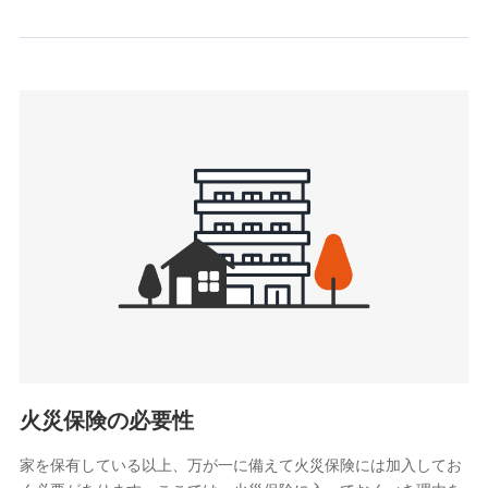
情報を取引のある他の保険会社の商品・サービスをご提案す
るために利用させていただくことがあります。）
上記に係る連絡・手続き・管理等付帯業務を行うため
3.セミナー募集サイトから取得した個人情報
各種セミナーの案内、開催のため
上記に係る連絡・手続き・管理等付帯業務を行うため
4.家族・友達紹介にて取得した個人情報
被紹介者への連絡、及び当社と取引のあるもしくは委託を受
けている保険会社・提携会社の保険その他に関する情報を提
供し、金融商品等の契約を勧奨するため
アンケートやキャンペーン等の実施のため
上記に係る連絡・手続き・管理等付帯業務を行うため
5.通話録音にて取得する情報
電話対応の品質向上およびお問合せ内容の正確な把握のため
火災保険の必要性
家を保有している以上、万が一に備えて火災保険には加入してお
6.採用応募者の個人情報