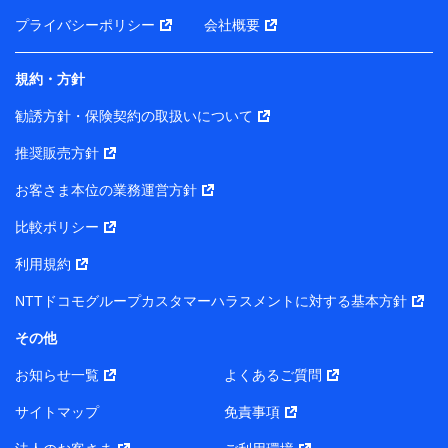
前に取得した個人データは、こちら の利用目的の範囲内
プライバシーポリシー
会社概要
に限って共同利用します。
規約・方針
当社は株式会社NTTドコモ・フィナンシャルグループ
との間で、以下のとおり個人データを共同利用しま
勧誘方針・保険契約の取扱いについて
す。
推奨販売方針
【共同して利用される利用データの項目】
当社または株式会社NTTドコモ・フィナンシャルグルー
お客さま本位の業務運営方針
プがサービス提供等を通じて取得した、以下の情報など
比較ポリシー
の個人データ
基本情報
利用規約
氏名、電話番号、メールアドレス、お客さまの識別子、属
NTTドコモグループカスタマーハラスメントに対する基本方針
性、連絡先、dポイントサービスのご利用に関する情報。例
として、dポイントカード番号、性別、年齢、家族構成、住
その他
所、dポイント残高、dポイント利用履歴などが含まれます。
利用情報
お知らせ一覧
よくあるご質問
当社または株式会社NTTドコモ・フィナンシャルグループが
提供する各種サービスなどのご契約・ご利用などに関する情
サイトマップ
免責事項
報。例として、当社または株式会社NTTドコモ・フィナンシ
ャルグループが提供する各種サービスのご契約状態・ご利用