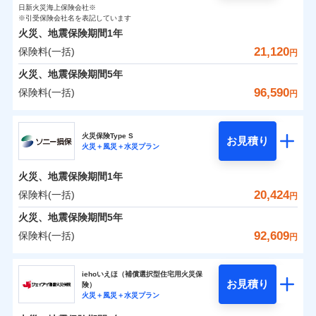
0
1,800
臨時費用
2,600
家財
円
了された場合、10％のインターネット割引が適用！
落雷
損害防止費用
円
う）災、雪災
円
インターネット割引
日新火災海上保険会社※
銀行振込
対面
保険料（一括）内訳
01
破裂・爆発
POINT
損害防止費用
※引受保険会社名を表記しています
（地震保険を除きます。）
残存物取片づけ費用
付帯される費用保
正式名称は、すまいの保険です。本保険は、日新火災を引受保険会社
※4
火災、地震保険期間
1年
険金
とし、取扱代理店であるドコモと共同募集代理店である株式会社ドコ
残存物取片づけ費用
付帯される費用保
失火見舞費用
水まわりサービス（24時間サポー
※5
減らしたコストをお客さまに還元
一括払
始期日
2025/10/01
水災
盗難
モ・インシュアランス（以下、ドコモ・インシュアランス）が提供す
険金
21,120
保険料(一括)
火災 1年
ト）
地震 1年
失火見舞費用
円
水道管修理費用
水濡れ
支払方法
年払い
自分に必要な補償を選べる、だから保険料にムダが
るものです。
騒擾（じょう）
カギあけサービス（24時間サポー
水道管修理費用
地震火災費用
火災、地震保険期間
5年
※1水災料率は最低リスク区分を適用
月払い
付帯サービス
ない！
外部からの落下・
破損・汚損
ト）
0
12,100
地震火災費用
7,800
説明事項
※2雑危険（盗難を除く）および破汚
建物
円
円
円
飛来・衝突
96,590
保険料(一括)
円
地震保険もセットOK！
イチオシ
02
キャッシュレス・リペアサービス
POINT
損において、自己負担額5万円
防犯対策費用特約
その他付帯される
補償の範囲
ネット申込
？
03
POINT
気象災害アラート
「iehoいえほ」（補償選択型住宅用火災保険）
ドコモの火災保険
費用の補償
保険証券の不発行に関する特約（500
特別費用保険金特約
申込方法
適用される割引
郵送
※5
0
3,700
2,600
家財
お客さまのニーズ・ご予算に合わせて補償を自由に
円
円）
円
円
募集文書番号
火災保険Type S
お見積り
対面
お選びいただけます。
※保険料は下の場合の築年月で計算し
火災＋風災＋水災プラン
※
ドコモの火災保険
地震保険建築年割引
のおすすめポイント
火災
風災・雹（ひょ
適用される割引
ています。
その他条件
住まいのアシスタンスサービス
補償の範囲
※2
？
03
POINT
もしものとき、“時価”ではなく“新価”で保険金をお
家財セット割引
落雷
う）災、雪災
始期日
2024/10/01
新築：2026年1月
火災、地震保険期間
1年
保険料（一括）内訳
01
破裂・爆発
備考
POINT
支払いします。
築5年：2021年1月
WEB見積もり+メールアドレス登録後
20,424
保険料(一括)
上半期
新規契約数ランキング
円
その他条件
地震火災費用特約
※6
築10年：2016年1月
※1水災料率は最低リスク区分を適用
家具や電化製品等の家財の保険金額も自由に選べま
から4営業日+1日以降、お客さまが決
水災
盗難
備考
火災
築15年：2011年1月
風災・雹（ひょ
火災 1年
※2破損・汚損の取扱いはなし
地震 1年
火災、地震保険期間
5年
済した時点で保険のお申し込みと完了
す。
水濡れ
イチオシ
落雷
う）災、雪災
02
POINT
ドコモスマート保険ナビ編集部の評価
※1
※3水道管修理費用の取扱いはなし
暮らしのQQ隊（カギあけQQサービ
騒擾（じょう）
当社火災保険新規契約者数より算出[
となります。
年
月]（ドコモスマート保険
92,609
保険料(一括)
説明事項
付帯サービス
破裂・爆発
円
ネットに加え、お電話でもお申込み可能です！
※4コンビニ払の払込票をスマートフ
ス、水まわりQQサービス）
外部からの落下・
破損・汚損
クレジットカード
ナビ調べ）
0
7,420
7,800
建物
円
円
円
飛来・衝突
ォンアプリで支払うことができます。
火災、自然災害、盗難などトータルでカバーし、大
ソニー損害保険株式会社
コンビニ払い
※4
クレジットカード
ソニー損保の新ネット火災保険は、補償の組合せが
※3
水災
盗難
※5一部契約のみ
払込方法
切な住まいをお守りします！
クレジットカード
iehoいえほ（補償選択型住宅用火災保
※7
水濡れ
口座振替
コンビニ払い
自由だから、必要な補償に絞って選べます。
お見積り
険）
補償の範囲
？
03
払込方法
POINT
騒擾（じょう）
コンビニ払い
※7
0
3,300
2,600
ソニー損害保険株式会社のおすすめポイント
水まわりトラブル、カギ開け対応など「住まいのア
家財
円
円
円
銀行振込
火災＋風災＋水災プラン
口座振替
払込方法
外部からの落下・
募集文書番号
破損・汚損
しかも、「地震上乗せ特約（全半損時のみ）」で、
口座振替
シスタンスサービス」が無料付帯
飛来・衝突
銀行振込