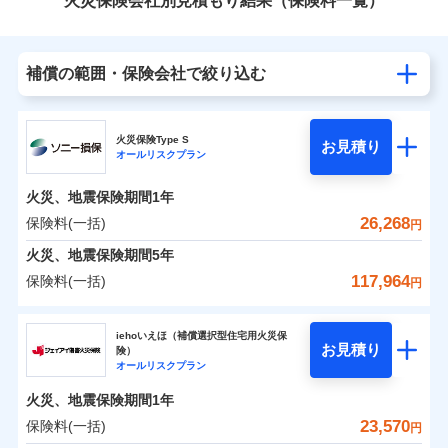
火災保険会社別見積もり結果（保険料一覧）
補償の範囲・保険会社で絞り込む
火災保険Type S
お見積り
オールリスクプラン
火災、地震保険期間
1年
26,268
保険料(一括)
円
火災、地震保険期間
5年
117,964
保険料(一括)
円
ソニー損害保険株式会社
iehoいえほ（補償選択型住宅用火災保
お見積り
険）
ソニー損害保険株式会社のおすすめポイント
オールリスクプラン
火災、地震保険期間
1年
保険料（一括）内訳
01
POINT
23,570
保険料(一括)
円