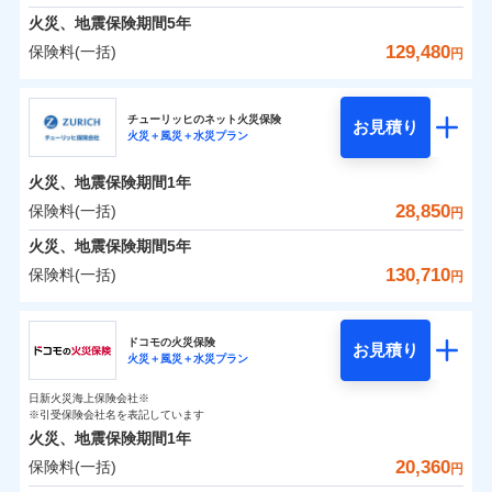
臨時費用
えられます（一部損は対象外）。
※7一括払、長期一括払のみ
募集文書番号
クレジットカード会社にご確認くださ
建築年割引（地震保険）
火災、地震保険期間
5年
単位での補償設計のため、どの補償が必要か不安な
損害防止費用
適用される割引
建築年割引
補償内容
い。
見積もりや保険会社とのご契約に先立ち、当社が提供する
火災 1年
地震 1年
人にも補償項目が選びやすいです。
129,480
保険料(一括)
補償内容
残存物取片づけ費用
付帯される費用保
円
ドコモスマート保険ナビの利用規約と個人情報の取扱いに
その他条件
指定工務店特約
※6
補償の範囲
？
付帯サービス
険金
03
住まいの緊急かけつけサービス
POINT
失火見舞費用
日新火災が提供する安心と信頼の事故対応で、万が
募集文書番号
同意いただく必要があります。詳細について、以下をご確
募集文書番号
三井住友海上火災保険株式会社
イチオシ
02
免責金額（自己負
POINT
0
10,800
7,800
建物
円
円
円
認ください。
水道管修理費用
一の場合も迅速に対応します。お客さまからの事故
免責金額なし
※2
※1
すまいのサポート24
担額）
チューリッヒのネット火災保険
免責金額（自己負
クレジットカード
お見積り
地震火災費用
免責金額なし
のご連絡の受付や事故相談などを、夜間・休日を問
※1
ドコモスマート保険ナビサービス利用規約
火災＋風災＋水災プラン
三井住友海上火災保険株式会社のおすすめポイン
担額）
お客様ご自身により、ウェブサイトでお手続きを完
リフォーム相談サービス
コンビニ払い
火災
風災・雹（ひょ
付帯サービス
わず、24時間・365日対応しています。
ドコモスマート保険ナビ編集部の評価
払込方法
当社による個人情報の取扱いについて（プライバシー
0
3,750
臨時費用
2,600
ト
家財
円
了された場合、10％のインターネット割引が適用！
落雷
長期優良住宅の維持保全サポートサー
円
う）災、雪災
円
口座振替
適用される割引
建築年割引
火災、地震保険期間
1年
ポリシー）
破裂・爆発
ビス
臨時費用
損害防止費用
（地震保険を除きます。）
正式名称は、すまいの保険です。本保険は、日新火災を引受保険会社
銀行振込
保険料（一括）内訳
28,850
保険料(一括)
01
POINT
円
損害防止費用
とし、取扱代理店であるドコモと共同募集代理店である株式会社ドコ
残存物取片づけ費用
登記物件の火災保険をお申込みの方におすすめ！登記
付帯される費用保
減らしたコストをお客さまに還元
付帯サービス
水まわり・カギのトラブルサポート
ドコモスマート保険ナビ編集部の評価
水災
盗難
ベーシックプラン(水災あり)に該当す
モ・インシュアランス（以下、ドコモ・インシュアランス）が提供す
険金
残存物取片づけ費用
火災、地震保険期間
5年
失火見舞費用
情報の自動照合によるリアルタイム契約を実現！書類
付帯される費用保
備考
一括払
水濡れ
ドコモスマート保険ナビ編集部の評価
自分に必要な補償を選べる、だから保険料にムダが
る補償内容です
るものです。
※1
険金
火災 1年
騒擾（じょう）
地震 1年
失火見舞費用
水道管修理費用
の提出と保険会社審査にお時間をいただきません！
130,710
保険料(一括)
備考
諸費用特約セットなし
支払方法
年払い
円
ない！
外部からの落下・
破損・汚損
チューリッヒのネット火災保険は
ダイレクト型でネッ
水道管修理費用
地震火災費用
※2
月払い
飛来・衝突
クレジットカード
チューリッヒ保険会社
すまいのリスクを６つに整理し、補償内容をシンプ
地震保険もセットOK！
イチオシ
ト完結のお手続き・リーズナブルな保険料
02
に加え、
火
POINT
0
12,740
地震火災費用
7,800
クレジットカード
建物
円
円
円
補償の範囲
？
03
POINT
コンビニ払い
ルにして、わかりやすいのが特徴です。
災に対する補償に加え、すべてのプランに盗難等がつ
ドコモの火災保険
「iehoいえほ」（補償選択型住宅用火災保険）
保険証券の不発行に関する特約（500
お見積り
コンビニ払い
ネット申込
※3
適用される割引
払込方法
火災＋風災＋水災プラン
口座振替
払込方法
チューリッヒ保険会社のおすすめポイント
お客さまのニーズ・ご予算に合わせて補償を自由に
円）
いており、
すまいやライフスタイルに応じた契約プランを選べ
社会問題などを考慮された幅広い補償が特
建築年割引
口座振替
申込方法
郵送
適用される割引
銀行振込
0
4,030
2,600
家財
円
お選びいただけます。
円
円
長です。
ます。
ジェイアイ傷害火災保険株式会社で
失火見舞金など付帯される費用保険金も多
インターネット割引
日新火災海上保険会社※
銀行振込
対面
保険料（一括）内訳
火災
風災・雹（ひょ
01
POINT
d払い
その他条件
住まいのアシスタンスサービス
※引受保険会社名を表記しています
補償の範囲
※2
？
03
お見積もり
POINT
く、ダイレクトでありながら充実した補償が魅力で
もしものとき、“時価”ではなく“新価”で保険金をお
落雷
う）災、雪災
建物が全焼・全壊時（延床面積に対する損害の割合
火災、地震保険期間
1年
破裂・爆発
水まわりサービス（24時間サポー
す。
支払いします。
一括払
始期日
2025/10/01
が80％以上）には、建物保険金額を全額お支払いし
一括払
WEB見積もり+メールアドレス登録後
20,360
保険料(一括)
ジェイアイ傷害火災保険株式会社の
火災 1年
ト）
地震 1年
上半期
新規契約数ランキング
円
支払方法
年払い
てくれます。
家具や電化製品等の家財の保険金額も自由に選べま
から4営業日+1日以降、お客さまが決
支払方法
年払い
水災
盗難