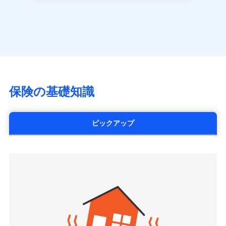
長です。
失火見舞金など付帯される費用保険金も多
一括払
アクサ生命保険株式会社
※
家族Eye（親族連絡先制度）
がご利用できます。
く、ダイレクトでありながら充実した補償が魅力で
支払方法
年払い
見積もりや保険会社とのご契約に先立ち、当社が提供する
（https://www.axa.co.jp/）
※「ご契約者（保険にご加入されたお客さま）」が、その保険
す。
ドコモスマート保険ナビの利用規約と個人情報の取扱いに
月払い
SBI生命保険株式会社（https://www.sbilife.co.jp/）
契約に関する緊急連絡先としてご親族を登録する制度。
同意いただく必要があります。詳細について、以下をご確
FWD生命保険株式会社
認ください。
ネット申込
（https://www.fwdlife.co.jp/）
申込方法
郵送
ドコモスマート保険ナビサービス利用規約
ソニー生命保険株式会社
対面
当社による個人情報の取扱いについて（プライバシー
（https://www.sonylife.co.jp）
チューリッヒ保険会社で
ポリシー）
SOMPOひまわり生命保険株式会社
保険の基礎知識
三井住友海上火災保険株式会社で
お見積もり
始期日
2026/04/01
（https://www.himawari-life.co.jp/）
お見積もり
第一ネオ生命保険株式会社
チューリッヒ保険会社の
※1損害割合が30%未満の場合は定率
（https://neofirst.co.jp/）
ピックアップ
三井住友海上火災保険株式会社の
詳細を見る
払、水災料率は最低リスク区分を適用
大樹生命保険株式会社（https://www.taiju-
詳細を見る
※2失火見舞費用の取扱いはなし
life.co.jp）
※3水道管修理費用の取扱いはなし
太陽生命保険株式会社（https://www.taiyo-
見積もりや保険会社とのご契約に先立ち、当社が提供する
説明事項
※4地震火災費用の取扱いはなし
見積もりや保険会社とのご契約に先立ち、当社が提供する
seimei.co.jp）
ドコモスマート保険ナビの利用規約と個人情報の取扱いに
※5火災・風災等の事故により建物に
ドコモスマート保険ナビの利用規約と個人情報の取扱いに
損害が生じたとき、日新火災がご案内
チューリッヒ生命保険株式会社
同意いただく必要があります。詳細について、以下をご確
同意いただく必要があります。詳細について、以下をご確
する修理業者（指定工務店）が建物の
認ください。
（https://www.zurichlife.co.jp/）
修理を行います。
認ください。
東京海上日動あんしん生命保険株式会社
ドコモスマート保険ナビサービス利用規約
（https://www.tmn-anshin.co.jp/）
ドコモスマート保険ナビサービス利用規約
当社による個人情報の取扱いについて（プライバシー
募集文書番号
なないろ生命保険株式会社
当社による個人情報の取扱いについて（プライバシー
ポリシー）