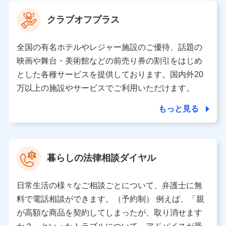
当社は利用目的の達成に必要な範囲内において個人情報
クラブオフプラス
の取り扱いの全部または一部を委託する場合がありま
す。
全国の有名ホテルやレジャー施設のご優待、話題の
個人データの共同利用
映画や舞台・美術館などの前売り券の割引をはじめ
とした各種サービスを提供しております。国内外20
当社は株式会社NTTドコモとの間で、以下のとおり個
人データを共同利用します。
万以上の施設やサービスでご利用いただけます。
【共同して利用される利用データの項目】
もっと見る
当社又は株式会社NTTドコモがサービス提供等を通じて
取得した、以下の情報などの個人データ
基本情報
氏名、電話番号、メールアドレス、お客さまの識別子、属
暮らしの法律相談ダイヤル
性、連絡先、dポイントサービスのご利用に関する情報。例
として、dポイントカード番号、性別、年齢、家族構成、住
所、dポイント残高、dポイント利用履歴などが含まれます。
日常生活の様々なご相談ごとについて、弁護士に無
利用情報
料で電話相談ができます。（予約制） 例えば、「親
当社又は株式会社NTTドコモが提供する各種サービスなどの
ご契約・ご利用などに関する情報。例として、当社又は株式
が高額な商品を契約してしまったが、取り消せます
会社NTTドコモが提供する各種サービスのご契約状態・ご利