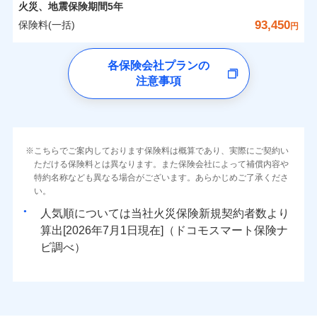
詳細を見る
カギあけサービス（24時間サポー
備考
火災
風災・雹（ひょ
火災、地震保険期間
5年
※1雑危険（盗難を除く）および破汚
月払い
済した時点で保険のお申し込みと完了
付帯サービス
す。
水濡れ
※
説明事項
家族Eye（親族連絡先制度）
がご利用できます。
落雷
ト）
月払い
う）災、雪災
0
14,200
7,800
損において、自己負担額5万円
建物
円
円
円
騒擾（じょう）
当社火災保険新規契約者数より算出[
となります。
年
月]（ドコモスマート保険
93,450
保険料(一括)
破裂・爆発
円
ネットに加え、お電話でもお申込み可能です！
イチオシ
※「ご契約者（保険にご加入されたお客さま）」が、その保険
02
キャッシュレス・リペアサービス
POINT
外部からの落下・
破損・汚損
ナビ調べ）
ネット申込
見積もりや保険会社とのご契約に先立ち、当社が提供する
契約に関する緊急連絡先としてご親族を登録する制度。
飛来・衝突
ネット申込
気象災害アラート
ドコモの火災保険
募集文書番号
チューリッヒ保険会社で
クレジットカード
ドコモスマート保険ナビの利用規約と個人情報の取扱いに
※3
申込方法
水災
郵送
盗難
※4
0
4,250
2,600
すまいのリスクを6つに整理し、補償内容をシンプルに
申込方法
家財
郵送
円
円
円
各保険会社プランの
お見積もり
水濡れ
同意いただく必要があります。詳細について、以下をご確
コンビニ払い
対面
補償の範囲
※1
？
03
払込方法
POINT
騒擾（じょう）
わかりやすくしています！
※保険料は下の場合の築年月で計算し
対面
注意事項
※
ドコモの火災保険
のおすすめポイント
認ください。
口座振替
外部からの落下・
破損・汚損
ています。
すまいやライフスタイルに応じた契約プランをご用意
チューリッヒ保険会社の
飛来・衝突
始期日
2024/10/01
銀行振込
ドコモスマート保険ナビサービス利用規約
新築：2026年1月
保険料（一括）内訳
始期日
2026/04/01
01
備考
POINT
詳細を見る
しています。
築5年：2021年1月
三井住友海上火災保険株式会社で
当社による個人情報の取扱いについて（プライバシー
火災
風災・雹（ひょ
ランキングをもっと見る
お客さまのニーズに合わせてオプションの特約のご選
築10年：2016年1月
※1破損・汚損の取扱いはなし
一括払
お見積もり
ポリシー）
落雷
う）災、雪災
※1損害割合が30%未満の場合は定率
築15年：2011年1月
択が可能です。
ドコモスマート保険ナビ編集部の評価
火災 1年
※2水道管修理費用の取扱いはなし
地震 1年
破裂・爆発
こちらでご案内しております保険料は概算であり、実際にご契約い
補償内容
支払方法
年払い
見積もりや保険会社とのご契約に先立ち、当社が提供する
払、水災料率は最低リスク区分を適用
イチオシ
02
POINT
説明事項
※3コンビニ払の払込票をスマートフ
建物が全焼・全壊時（延床面積に対する損害の割合が
ただける保険料とは異なります。また保険会社によって補償内容や
三井住友海上火災保険株式会社の
ドコモスマート保険ナビの利用規約と個人情報の取扱いに
※2破損・汚損、水ぬれは自己負担額
月払い
ォンアプリで支払うことができます。
特約名称なども異なる場合がございます。あらかじめご了承くださ
クレジットカード
水災
盗難
80％以上）には、建物保険金額を全額お支払いいたし
5万円
詳細を見る
0
同意いただく必要があります。詳細について、以下をご確
6,260
7,800
建物
ソニー損保の新ネット火災保険は、補償の組合せが
円
円
円
※4一部契約のみ
火災、自然災害、盗難などトータルでカバーし、大
い。
水濡れ
コンビニ払い
※3失火見舞費用の取扱いはなし
免責金額（自己負
※3
ます！
認ください。
※1
ネット申込
自由だから、必要な補償に絞って選べます。
免責金額なし
騒擾（じょう）
払込方法
※1
切な住まいをお守りします！
上半期
新規契約数ランキング
※4水道管修理費用の取扱いはなし
担額）
口座振替
人気順については当社
新規契約者数より
外部からの落下・
破損・汚損
「フルサポートプラン」、「セレクト（水災なし）プ
申込方法
郵送
ドコモスマート保険ナビサービス利用規約
募集文書番号
しかも、「地震上乗せ特約（全半損時のみ）」で、
説明事項
（破損・汚損等危険補償特約で補償対
見積もりや保険会社とのご契約に先立ち、当社が提供する
飛来・衝突
0
3,700
2,600
水まわりトラブル、カギ開け対応など「住まいのア
家財
円
円
円
銀行振込
算出[
年
月
日現在]（ドコモスマート保険ナ
※
ラン
」の場合は、暮らしのQQ隊サービスがご利用い
補償内容
対面
象となる場合があります）
当社による個人情報の取扱いについて（プライバシー
ドコモスマート保険ナビの利用規約と個人情報の取扱いに
地震の被害にも最大100％で備えられます。
臨時費用
シスタンスサービス」が無料付帯
当社火災保険新規契約者数より算出[
年
月]（ドコモスマート保険
ビ調べ）
ただけます。
※5地震火災費用の取扱いはなし
ポリシー）
同意いただく必要があります。詳細について、以下をご確
損害防止費用
ナビ調べ）
一括払
※6火災・風災等の事故により建物に
補償の対象やお客さまの状況に応じたさまざまな割
始期日
2026/08/01
認ください。
マンション等の共同住宅専用
残存物取片づけ費用
付帯される費用保
損害が生じたとき、日新火災がご案内
支払方法
年払い
免責金額（自己負
引をご用意！
免責金額なし
ドコモスマート保険ナビサービス利用規約
険金
する修理業者（指定工務店）が建物の
失火見舞費用
担額）
※2
月払い
※1破損・汚損の免責額5万円
修理を行います。
当社による個人情報の取扱いについて（プライバシー
水道管修理費用
※2水まわりトラブル、カギ開け対
※3
補償の範囲
？
03
POINT