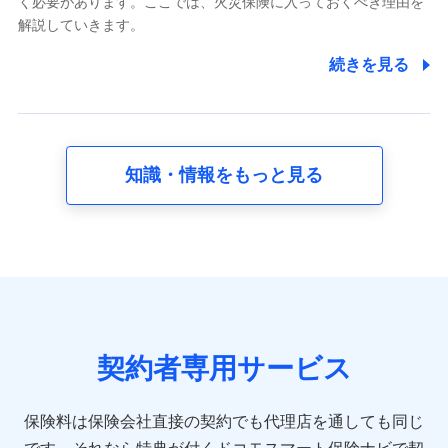
く必要があります。ここでは、火災保険に入っておくべき理由を
採用選考および入社手続を実施するため
解説していきます。
7.社員（従業者）の個人情報
続きを見る
人事･勤怠･健康・労務等の管理、給与支給、福利厚生・採用
退職関連処理等の各種手続きのため、当社と従業員または従
業員同士の連絡のため
知識・情報をもっと見る
8.取引先個人情報
取引先としての選定業務、営業情報の提供業務、契約締結手
続き業務、取引管理業務、およびこれらに準ずる業務の遂行
のため
9.お問い合わせ情報
各種お問い合わせに対応するため
契約者専用サービス
10.受託業務の 個人情報
受託業務の遂行およびこれらに準ずる業務の遂行のため
保険料は保険会社直接の契約でも代理店を通しても同じ