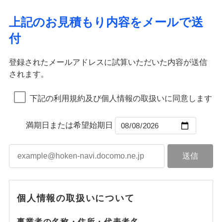
ドコモスマート保険ナビ編集部の評価
ソニー損害保険株式会社で
ポリシー）
イチオシ
02
応、ガラス破損の場合に60分までの
臨時費用
POINT
ネット申込
地震火災費用
補償の範囲
※4
？
03
POINT
補償内容
お見積もり
募集文書番号
簡易作業無料でご提供いたします。弊
損害防止費用
申込方法
郵送
上記のお見積もり内容をメールで送
社提携業者にて24時間365日受付。受
ランキングをもっと見る
補償を自由に選べて、もしものときは「新価（再調達
ドコモの火災保険はインターネット完結型の保険の
その他付帯される
残存物取片づけ費用
付帯される費用の
対面
火災
修理付帯費用
風災・雹（ひょ
付後、専門業者が対応に向かいます。
付
説明事項
費用の補償
価額）」でお支払いします。
ため、保険料がリーズナブルで、各種割引も充実し
補償
見積もりや保険会社とのご契約に先立ち、当社が提供する
落雷
失火見舞費用
う）災、雪災
免責金額（自己負
ガラス破損の対応時間は9時～20時と
火災
風災・雹（ひょ
免責金額なし
破裂・爆発
万一ご自宅が被害にあわれた場合は、修繕業者のご紹
ています。
ドコモスマート保険ナビの利用規約と個人情報の取扱いに
落雷
う）災、雪災
始期日
2026/01/01
担額）
なります。
水道管修理費用
破裂・爆発
インターネット割引
同意いただく必要があります。詳細について、以下をご確
※3クレジットカード会社の分割払い
登録されたメールアドレスに試算いただいた内容が送信
介などをご利用いただけます。
保険料のお支払いでdポイントがたまります！保険
地震火災費用
水災
盗難
が可能なことがあります。詳しくは各
適用される割引
指定工務店割引
認ください。
※1破損・汚損、物体の落下・飛来等/
されます。
臨時費用
コンビニ払いの払込票をスマートフォンアプリでお支
料に対して、通常のdポイントとは別に1%相当のd
水濡れ
水災
クレジットカード会社にご確認くださ
盗難
ドコモスマート保険ナビ編集部の評価
騒擾、水濡れのみ自己負担額5万円
建築年割引（地震保険）
※1
※2
損害防止費用
騒擾（じょう）
払いが可能です。
適用される割引
ドコモスマート保険ナビサービス利用規約
建築年割引
ポイントが上乗せして進呈されるため、「d払い」
水濡れ
い。
（物体の落下・飛来等/騒擾、水濡れ
外部からの落下・
破損・汚損
※1
騒擾（じょう）
補償内容
残存物取片づけ費用
下記の利用規約及び個人情報の取扱いに同意します
付帯される費用保
当社による個人情報の取扱いについて（プライバシー
や「dカード」でお支払いの場合は最大2%のdポイ
説明事項
は建物のみ自己負担あり）
飛来・衝突
外部からの落下・
破損・汚損
その他条件
指定工務店特約
※5
ドコモの火災保険は、基本補償となる火災、破裂・爆
付帯サービス
険金
住まいの緊急かけつけサービス
ポリシー）
失火見舞費用
※2水道管修理費用の取扱いはなし
募集文書番号
ントがたまります。また「d払い」であれば、ポイ
飛来・衝突
発に加え、風災、落雷や盗難・水ぬれなど住まいを取
※3一括払・年払のみ、コンビニ・ペ
水道管修理費用
※2
ントで保険料を支払うこともできます。
満期日または希望始期日
すまいのサポート24
免責金額（自己負
イジー（番号通知方式）
クレジットカード
り巻く多様なリスクに対応。3つの基本プランから選択
地震火災費用
免責金額なし
3つの基本プランからご自身にぴったりの補償をお
担額）
リフォーム相談サービス
コンビニ払い
ＳＯＭＰＯダイレクト損害保険株式会社で
でき、さらに補償内容を自由にカスタマイズ可能なた
付帯サービス
払込方法
選びいただけます。さらに、自分好みにオプション
長期優良住宅の維持保全サポートサー
募集文書番号
お見積もり
口座振替
め、住居形態やライフスタイルに合わせて無駄のない
適用される割引
建築年割引
ビス
臨時費用
を追加・削除することで、補償内容を自由にカスタ
銀行振込
最適設計が実現できます。スマホ・PCで手続きが完結
損害防止費用
マイズしていただけます。ニーズに合わせたパック
補償内容
付帯サービス
水まわり・カギのトラブルサポート
し、24時間365日の事故受付で万一の際も安心。保険
ドコモスマート保険ナビ編集部の評価
見積もりや保険会社とのご契約に先立ち、当社が提供する
ベーシックプラン(水災なし)に該当す
残存物取片づけ費用
付帯される費用保
単位での補償設計のため、どの補償が必要か不安な
備考
補償内容
一括払
料に応じてdポイントもたまる、利便性とおトクさを兼
る補償内容です
ドコモスマート保険ナビの利用規約と個人情報の取扱いに
険金
失火見舞費用
個人情報の取扱いについて
人にも補償項目が選びやすいです。
備考
諸費用特約セットなし
支払方法
年払い
同意いただく必要があります。詳細について、以下をご確
ね備えた火災保険です。
チューリッヒのネット火災保険は
ダイレクト型でネッ
免責金額（自己負
水道管修理費用
※2
日新火災が提供する安心と信頼の事故対応で、万が
月払い
認ください。
免責金額なし
クレジットカード
※3
ト完結のお手続き・リーズナブルな保険料
担額）
に加え、
火
免責金額（自己負
ドコモスマート保険ナビ編集部の評価
地震火災費用
クレジットカード
事業者の名称・住所・代表者名