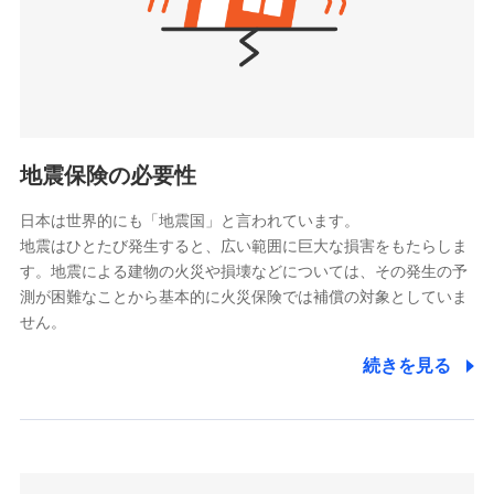
（https://www.nanairolife.co.jp/）
ポリシー）
日本生命保険相互会社
（https://www.nissay.co.jp）
はなさく生命保険株式会社
（https://www.life8739.co.jp/）
ドコモスマート保険ナビ編集部の評価
マニュライフ生命保険株式会社
（https://www.manulife.co.jp/）
地震保険の必要性
三井住友海上あいおい生命保険株式会社
ドコモの火災保険は、基本補償となる火災、破裂・爆
（https://www.msa-life.co.jp/）
発に加え、風災、落雷や盗難・水ぬれなど住まいを取
日本は世界的にも「地震国」と言われています。
メットライフ生命株式会社
地震はひとたび発生すると、広い範囲に巨大な損害をもたらしま
り巻く多様なリスクに対応。3つの基本プランから選択
(https://www.metlife.co.jp/)
す。地震による建物の火災や損壊などについては、その発生の予
でき、さらに補償内容を自由にカスタマイズ可能なた
メディケア生命保険株式会社
測が困難なことから基本的に火災保険では補償の対象としていま
め、住居形態やライフスタイルに合わせて無駄のない
（https://www.medicarelife.com/）
せん。
最適設計が実現できます。スマホ・PCで手続きが完結
し、24時間365日の事故受付で万一の際も安心。保険
■少額短期保険
続きを見る
株式会社アシロ少額短期保険
料に応じてdポイントもたまる、利便性とおトクさを兼
(https://kailash.co.jp/)
ね備えた火災保険です。
SBIいきいき少額短期保険会社 (https://www.i-
sedai.com/)
SBIペット少額短期保険株式会社