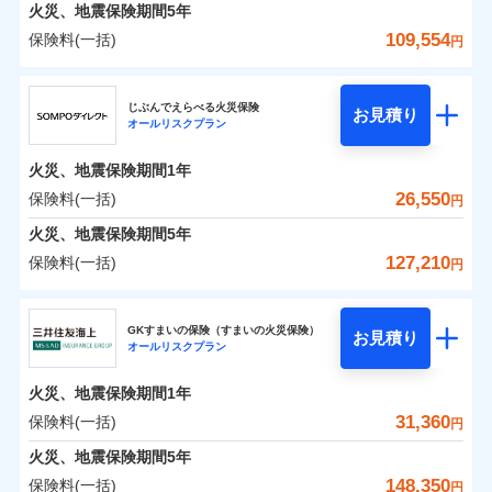
火災 1年
地震 1年
火災、地震保険期間
5年
109,554
保険料(一括)
円
0
9,738
7,800
建物
円
円
円
ジェイアイ傷害火災保険株式会社
じぶんでえらべる火災保険
お見積り
オールリスクプラン
0
6,130
2,600
ジェイアイ傷害火災保険株式会社のおすすめポイ
家財
円
円
円
ント
火災、地震保険期間
1年
保険料（一括）内訳
26,550
保険料(一括)
01
POINT
円
火災、地震保険期間
5年
火災 1年
地震 1年
127,210
保険料(一括)
円
イチオシ
02
POINT
ＳＯＭＰＯダイレクト損害保険株式会社
0
8,460
7,800
建物
円
円
円
ソニー損保の新ネット火災保険は、補償の組合せが自
GKすまいの保険（すまいの火災保険）
お見積り
オールリスクプラン
ＳＯＭＰＯダイレクト損害保険株式会社のおすす
由だから、必要な補償に絞って選べます。
0
4,710
2,600
めポイント
家財
円
円
円
しかも「地震上乗せ特約（全半損時のみ）」で、地震
火災、地震保険期間
1年
の被害にも火災保険の保険金額に対して最大100％で備
保険料（一括）内訳
31,360
保険料(一括)
01
POINT
円
えられます（一部損は対象外）。
火災、地震保険期間
5年
火災 1年
地震 1年
148,350
保険料(一括)
円