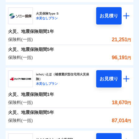
ドコモの火災保険
水災
盗難
0
6,150
2,600
すまいのリスクを6つに整理し、補償内容をシンプルに
家財
円
円
円
水濡れ
火災保険Type S
お見積り
補償の範囲
※1
？
03
POINT
騒擾（じょう）
わかりやすくしています！
水災なしプラン
※
ドコモの火災保険
のおすすめポイント
外部からの落下・
破損・汚損
すまいやライフスタイルに応じた契約プランをご用意
飛来・衝突
火災、地震保険期間
1年
保険料（一括）内訳
01
POINT
しています。
21,251
保険料(一括)
火災
風災・雹（ひょ
円
ランキングをもっと見る
お客さまのニーズに合わせてオプションの特約のご選
落雷
う）災、雪災
択が可能です。
火災 1年
地震 1年
火災、地震保険期間
破裂・爆発
5年
イチオシ
02
POINT
建物が全焼・全壊時（延床面積に対する損害の割合が
96,191
保険料(一括)
円
水災
盗難
80％以上）には、建物保険金額を全額お支払いいたし
0
9,600
7,800
建物
円
円
円
火災、自然災害、盗難などトータルでカバーし、大
水濡れ
ソニー損害保険株式会社
ます！
※1
騒擾（じょう）
切な住まいをお守りします！
上半期
新規契約数ランキング
iehoいえほ（補償選択型住宅用火災保
外部からの落下・
破損・汚損
「フルサポートプラン」、「セレクト（水災なし）プ
お見積り
険）
飛来・衝突
0
5,250
2,600
ソニー損害保険株式会社のおすすめポイント
水まわりトラブル、カギ開け対応など「住まいのア
家財
円
円
円
水災なしプラン
※
ラン
」の場合は、暮らしのQQ隊サービスがご利用い
補償内容
※2
シスタンスサービス」が無料付帯
当社火災保険新規契約者数より算出[
年
月]（ドコモスマート保険
ただけます。
火災、地震保険期間
1年
保険料（一括）内訳
01
POINT
ナビ調べ）
補償の対象やお客さまの状況に応じたさまざまな割
マンション等の共同住宅専用
18,670
保険料(一括)
円
免責金額（自己負
引をご用意！
免責金額なし
※2
担額）
火災 1年
地震 1年
火災、地震保険期間
5年
87,014
保険料(一括)
補償の範囲
？
03
円
POINT
イチオシ
02
臨時費用
POINT
補償の範囲
0
6,630
7,800
？
建物
03
円
円
円
POINT
補償内容
ジェイアイ傷害火災保険株式会社
損害防止費用
ランキングをもっと見る