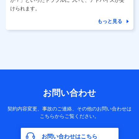
か？」といったトラブルについて、アドバイスが受
用履歴インターネット利用時の行動に関する情報、アプリケ
ーション利用時の行動に関する情報、購入されたサービスや
けられます。
商品の名称・購入場所・決済に関する情報、アンケートの回
答に関する情報などが含まれます。
もっと見る
保険関連サービス情報
当社又は株式会社NTTドコモが提供する保険関連サービスに
関して取得し、又は保有する情報。例として、見積請求受付
時、資料請求受付時又はユーザー登録受付時に提供いただい
た情報（氏名、住所、生年月日、性別、保険契約者と被保険
者の関係、保険加入の目的、保険商品の内容、保険料、保険
料のお支払方法、車のメーカーや走行距離などの情報、建物
の構造や築年数などの情報、ペットの種類や年齢など）及び
お客様との応対記録 （お客様に提示した比較見積の試算結
果情報、メールマガジンを提供した際のメール内容や送信履
歴の情報及び保険の更改案内等を提供した際のメール内容や
送信履歴などの情報）が含まれます。
お問い合わせ
保険契約情報
当社又は株式会社NTTドコモが取得し、又は保有する保険契
約に関する情報。例として、保険契約者及び被保険者の氏
契約内容変更、事故のご連絡、その他のお問い合わせは
名、住所、生年月日、性別、保険契約者と被保険者の関係、
こちらからご覧ください。
保険加入の目的、保険商品の内容、保険料、保険料のお支払
方法、車のメーカーや走行距離などの情報、建物の構造や築
年数などの情報、ペットの種類や年齢などの情報などが含ま
お問い合わせはこちら
れます。