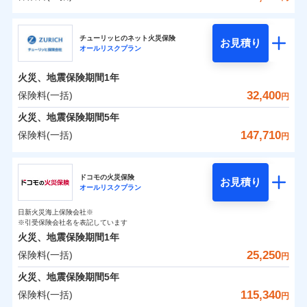
補償の範囲
？
03
POINT
三井住友海上火災保険株式会社
イチオシ
02
POINT
0
12,000
7,800
建物
円
円
円
チューリッヒのネット火災保険
お見積り
オールリスクプラン
三井住友海上火災保険株式会社のおすすめポイン
お客様ご自身により、ウェブサイトでお手続きを完
火災
風災・雹（ひょ
0
4,150
2,600
ト
家財
円
了された場合、10％のインターネット割引が適用！
落雷
円
う）災、雪災
円
火災、地震保険期間
1年
破裂・爆発
（地震保険を除きます。）
保険料（一括）内訳
32,400
保険料(一括)
01
POINT
円
減らしたコストをお客さまに還元
水災
盗難
火災、地震保険期間
5年
水濡れ
自分に必要な補償を選べる、だから保険料にムダが
※1
火災 1年
騒擾（じょう）
地震 1年
147,710
保険料(一括)
円
ない！
外部からの落下・
破損・汚損
飛来・衝突
チューリッヒ保険会社
地震保険もセットOK！
イチオシ
02
POINT
0
16,210
7,800
建物
円
円
円
ドコモの火災保険
「iehoいえほ」（補償選択型住宅用火災保険）
お見積り
オールリスクプラン
チューリッヒ保険会社のおすすめポイント
お客さまのニーズ・ご予算に合わせて補償を自由に
0
4,750
2,600
家財
円
お選びいただけます。
円
円
日新火災海上保険会社※
保険料（一括）内訳
01
POINT
※引受保険会社名を表記しています
補償の範囲
？
03
POINT
もしものとき、“時価”ではなく“新価”で保険金をお
火災、地震保険期間
1年
支払いします。
25,250
保険料(一括)
火災 1年
地震 1年
上半期
新規契約数ランキング
円
家具や電化製品等の家財の保険金額も自由に選べま
火災
風災・雹（ひょ
火災、地震保険期間
5年
す。
落雷
う）災、雪災
0
15,850
7,800
建物
円
円
円
当社火災保険新規契約者数より算出[
年
月]（ドコモスマート保険
115,340
保険料(一括)
破裂・爆発
円
ネットに加え、お電話でもお申込み可能です！
イチオシ
02
POINT
ナビ調べ）