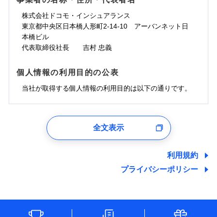
一の場合も迅速に対応します。お客さまからの事故
免責金額なし
コンビニ払い
ドコモスマート保険ナビサービス利用規約
担額）
災に対する補償に加え、すべてのプランに盗難等がつ
コンビニ払い
ネット申込
※3
のご連絡の受付や事故相談などを、夜間・休日を問
払込方法
口座振替
株式会社ドコモ・インシュアランス
払込方法
当社による個人情報の取扱いについて（プライバシー
臨時費用
※4
いており、
社会問題などを考慮された幅広い補償が特
建築年割引
口座振替
申込方法
郵送
登記物件の火災保険をお申込みの方におすすめ！登記
わず、24時間・365日対応しています。
適用される割引
東京都中央区日本橋人形町2-14-10 アーバンネット日
銀行振込
ポリシー）
臨時費用
損害防止費用
長です。
失火見舞金など付帯される費用保険金も多
インターネット割引
銀行振込
対面
情報の自動照合によるリアルタイム契約を実現！書類
ドコモの火災保険で
本橋ビル
d払い
損害防止費用
残存物取片づけ費用
付帯される費用保
正式名称は、すまいの保険です。本保険は、日新火災を引受保険会社
※5
く、ダイレクトでありながら充実した補償が魅力で
お見積もり
の提出と保険会社審査にお時間をいただきません！
代表取締役社長 吉村 忠義
険金
とし、取扱代理店であるドコモと共同募集代理店である株式会社ドコ
残存物取片づけ費用
付帯される費用保
失火見舞費用
水まわりサービス（24時間サポー
※6
す。
一括払
始期日
2025/10/01
一括払
モ・インシュアランス（以下、ドコモ・インシュアランス）が提供す
険金
ト）
失火見舞費用
水道管修理費用
支払方法
年払い
るものです。
支払方法
年払い
個人情報の利用目的の公表
カギあけサービス（24時間サポー
水道管修理費用
見積もりや保険会社とのご契約に先立ち、当社が提供する
地震火災費用
説明事項
※1水災料率は最低リスク区分を適用
月払い
付帯サービス
ト）
月払い
ドコモスマート保険ナビの利用規約と個人情報の取扱いに
地震火災費用
当社が取得する個人情報の利用目的は以下の通りです。
キャッシュレス・リペアサービス
同意いただく必要があります。詳細について、以下をご確
防犯対策費用特約
その他付帯される
募集文書番号
補償の範囲
ネット申込
？
03
POINT
ジェイアイ傷害火災保険株式会社で
ネット申込
認ください。
気象災害アラート
費用の補償
保険証券の不発行に関する特約（500
特別費用保険金特約
チューリッヒ保険会社で
申込方法
適用される割引
郵送
お見積もり
※4
1.見積請求受付時、資料請求受付時、ユーザー登録受
申込方法
郵送
円）
ドコモスマート保険ナビサービス利用規約
お見積もり
付時
対面
※保険料は下の場合の築年月で計算し
対面
全文表示
地震保険建築年割引
当社による個人情報の取扱いについて（プライバシー
ジェイアイ傷害火災保険株式会社の
火災
風災・雹（ひょ
適用される割引
ユーザー登録受付および、管理のため
ています。
その他条件
住まいのアシスタンスサービス
※2
チューリッヒ保険会社の
ポリシー）
家財セット割引
落雷
う）災、雪災
詳細を見る
始期日
2024/10/01
郵便、電話、およびＥメール等により、当社と取引のあるも
新築：2026年1月
始期日
2026/04/01
破裂・爆発
備考
詳細を見る
しくは委託を受けている保険会社・提携会社の保険その他に
築5年：2021年1月
利用規約
WEB見積もり+メールアドレス登録後
その他条件
地震火災費用特約
関する情報を提供し、金融商品等の契約を勧奨するため、ま
※7
築10年：2016年1月
ドコモスマート保険ナビ編集部の評価
※1水災料率は最低リスク区分を適用
から4営業日+1日以降、お客さまが決
プライバシーポリシー
※1破損・汚損、水ぬれは自己負担額
水災
盗難
見積もりや保険会社とのご契約に先立ち、当社が提供する
備考
た維持管理等の委託業務遂行のため、またそれらに付帯、関
築15年：2011年1月
※2水道管修理費用の取扱いはなし
済した時点で保険のお申し込みと完了
見積もりや保険会社とのご契約に先立ち、当社が提供する
水濡れ
5万円
ドコモスマート保険ナビの利用規約と個人情報の取扱いに
連する当社および提携会社のサービスを案内、提供するため
説明事項
※1
※3コンビニ払の払込票をスマートフ
クレジットカード
※8
騒擾（じょう）
となります。
ドコモスマート保険ナビの利用規約と個人情報の取扱いに
※2失火見舞費用の取扱いはなし
ソニー損保の新ネット火災保険は、補償の組合せが
（なお、当社は複数の保険会社と取引があり、取得した個人
同意いただく必要があります。詳細について、以下をご確
ォンアプリで支払うことができます。
外部からの落下・
破損・汚損
クレジットカード
コンビニ払い
※8
※3水道管修理費用の取扱いはなし
同意いただく必要があります。詳細について、以下をご確
情報を取引のある他の保険会社の商品・サービスをご提案す
払込方法
認ください。
飛来・衝突
自由だから、必要な補償に絞って選べます。
※4一部契約のみ
コンビニ払い
（破損・汚損等危険補償特約で補償対
口座振替
※3
クレジットカード
認ください。
※3
るために利用させていただくことがあります。）
払込方法
しかも、「地震上乗せ特約（全半損時のみ）」で、
ドコモスマート保険ナビサービス利用規約
説明事項
象となる場合があります）