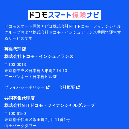
【当該個人データの管理について責任を有する者の名
称・住所・代表者名】
当該個人データを取り扱う各共同利用者（詳細は次のと
おり）
ドコモスマート保険ナビは
株式会社NTTドコモ・フィナンシャル
東京都千代田区永田町2丁目11番1号 山王パークタワー
グループおよび
株式会社ドコモ・インシュアランス共同で
運営す
株式会社NTTドコモ 代表取締役社長 前田 義晃
るサービスです
東京都中央区日本橋人形町2-14-10 アーバンネット日
募集代理店
本橋ビル 3F
株式会社ドコモ・インシュアランス
株式会社ドコモ・インシュアランス 代表取締役社
〒103-0013
長 吉村 忠義
東京都中央区日本橋人形町2-14-10
アーバンネット日本橋ビル3F
※ 当社および株式会社NTTドコモは、お客さまの情報
を利用させていただくにあたっては、「NTTドコモ パー
プライバシーポリシー
会社概要
ソナルデータ憲章」に定める行動原則を順守します 。
※ パーソナルデータダッシュボードの「第三者提供の
共同募集代理店
管理」の設定状態にかかわらず、共同利用する場合があ
株式会社NTTドコモ・フィナンシャルグループ
ります。
〒100-6150
※ dポイントクラブ会員ではないお客さま（2019年12
東京都千代田区永田町2丁目11番1号
月11日以降、一度もdポイントクラブ会員であったこと
山王パークタワー
がないお客さまに限る）に関する、2019年12月10日以