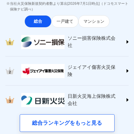
最適設計が実現できます。スマホ・PCで手続きが完結
ジェイアイ傷害火災保険株式会社
付後、専門業者が対応に向かいます。
お見積もり
当社火災保険新規契約者数より算出[2026年7月1日時点]（ドコモスマート
※8一括払、長期一括払のみ
し、24時間365日の事故受付で万一の際も安心。保険
インターネット割引
(https://www.jihoken.co.jp/)
ガラス破損の対応時間は9時～20時と
保険ナビ調べ）
なります。
料に応じてdポイントもたまる、利便性とおトクさを兼
適用される割引
指定工務店割引
ソニー損害保険株式会社
※3クレジットカード会社の分割払い
見積もりや保険会社とのご契約に先立ち、当社が提供する
総合
一戸建て
マンション
ね備えた火災保険です。
(https://www.sonysonpo.co.jp/)
建築年割引（地震保険）
募集文書番号
が可能なことがあります。詳しくは各
ドコモスマート保険ナビの利用規約と個人情報の取扱いに
損害保険ジャパン株式会社 (https://www.sompo-
クレジットカード会社にご確認くださ
同意いただく必要があります。詳細について、以下をご確
その他条件
japan.co.jp/)
指定工務店特約
※5
い。
ドコモスマート保険ナビ編集部の評価
ソニー損害保険株式会
認ください。
ＳＯＭＰＯダイレクト損害保険株式会社
社
ドコモスマート保険ナビサービス利用規約
(https://www.sompo-direct.co.jp/)
すまいのサポート24
募集文書番号
登記物件の火災保険をお申込みの方におすすめ！登記
チューリッヒ保険会社 (https://www.zurich.co.jp/)
当社による個人情報の取扱いについて（プライバシー
リフォーム相談サービス
ドコモの火災保険で
付帯サービス
情報の自動照合によるリアルタイム契約を実現！書類
東京海上日動火災保険株式会社
ポリシー）
お見積もり
長期優良住宅の維持保全サポートサー
ジェイアイ傷害火災保
の提出と保険会社審査にお時間をいただきません！
(https://www.tokiomarine-nichido.co.jp/)
ビス
ドコモスマート保険ナビ編集部の評価
日新火災海上保険株式会社
険
見積もりや保険会社とのご契約に先立ち、当社が提供する
(https://www.nisshinfire.co.jp/)
備考
スリムプランに該当する補償内容です
ドコモスマート保険ナビの利用規約と個人情報の取扱いに
ペット＆ファミリー損害保険株式会社
すまいのリスクを６つに整理し、補償内容をシンプ
ドコモスマート保険ナビ編集部の評価
同意いただく必要があります。詳細について、以下をご確
(https://www.petfamilyins.co.jp/)
クレジットカード
ルにして、わかりやすいのが特徴です。
日新火災海上保険株式
認ください。
三井住友海上火災保険株式会社 (https://www.ms-
ジェイアイ傷害火災保険株式会社で
コンビニ払い
会社
すまいやライフスタイルに応じた契約プランを選べ
ドコモスマート保険ナビサービス利用規約
チューリッヒのネット火災保険は
ダイレクト型でネッ
ins.com/)
お見積もり
払込方法
口座振替
ます。
三井ダイレクト損害保険株式会社
ト完結のお手続き・リーズナブルな保険料
当社による個人情報の取扱いについて（プライバシー
に加え、
火
銀行振込
建物が全焼・全壊時（延床面積に対する損害の割合
(https://www.mitsui-direct.co.jp/)
ポリシー）
ジェイアイ傷害火災保険株式会社の
災に対する補償に加え、すべてのプランに盗難等がつ
総合ランキングをもっと見る
d払い
が80％以上）には、建物保険金額を全額お支払いし
詳細を見る
いており、
社会問題などを考慮された幅広い補償が特
■生命保険
てくれます。