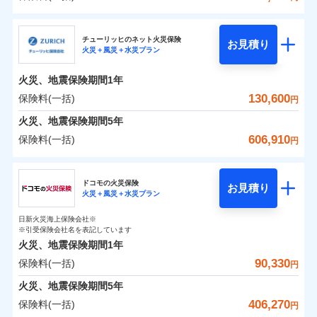
補償の範囲
？
03
POINT
三井住友海上火災保険株式会社
イチオシ
02
POINT
0
46,500
13,200
建物
円
円
円
チューリッヒのネット火災保険
お見積り
火災＋風災＋水災プラン
三井住友海上火災保険株式会社のおすすめポイン
お客様ご自身により、ウェブサイトでお手続きを完
火災
風災・雹（ひょ
0
10,700
4,400
ト
家財
円
了された場合、10％のインターネット割引が適用！
落雷
円
う）災、雪災
円
火災、地震保険期間
1年
破裂・爆発
（地震保険を除きます。）
保険料（一括）内訳
130,600
保険料(一括)
01
POINT
円
減らしたコストをお客さまに還元
水災
盗難
火災、地震保険期間
5年
水濡れ
自分に必要な補償を選べる、だから保険料にムダが
※1
火災 1年
騒擾（じょう）
地震 1年
606,910
保険料(一括)
円
ない！
外部からの落下・
破損・汚損
飛来・衝突
チューリッヒ保険会社
地震保険もセットOK！
イチオシ
02
POINT
0
72,980
13,200
建物
円
円
円
ドコモの火災保険
「iehoいえほ」（補償選択型住宅用火災保険）
お見積り
火災＋風災＋水災プラン
チューリッヒ保険会社のおすすめポイント
お客さまのニーズ・ご予算に合わせて補償を自由に
0
9,160
4,400
家財
円
お選びいただけます。
円
円
日新火災海上保険会社※
保険料（一括）内訳
01
POINT
※引受保険会社名を表記しています
補償の範囲
？
03
POINT
もしものとき、“時価”ではなく“新価”で保険金をお
火災、地震保険期間
1年
支払いします。
90,330
保険料(一括)
火災 1年
地震 1年
上半期
新規契約数ランキング
円
家具や電化製品等の家財の保険金額も自由に選べま
火災
風災・雹（ひょ
火災、地震保険期間
5年
す。
落雷
う）災、雪災
0
89,650
13,200
建物
円
円
円
当社火災保険新規契約者数より算出[
年
月]（ドコモスマート保険
406,270
保険料(一括)
破裂・爆発
円
ネットに加え、お電話でもお申込み可能です！
イチオシ
02
POINT
ナビ調べ）