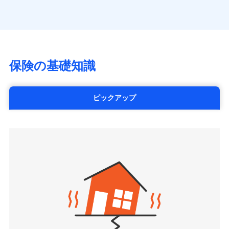
※「ご契約者（保険にご加入されたお客さま）」が、その保険
す。
ドコモスマート保険ナビの利用規約と個人情報の取扱いに
月払い
SBI生命保険株式会社（https://www.sbilife.co.jp/）
契約に関する緊急連絡先としてご親族を登録する制度。
同意いただく必要があります。詳細について、以下をご確
FWD生命保険株式会社
認ください。
ネット申込
（https://www.fwdlife.co.jp/）
申込方法
郵送
ドコモスマート保険ナビサービス利用規約
ソニー生命保険株式会社
対面
当社による個人情報の取扱いについて（プライバシー
（https://www.sonylife.co.jp）
チューリッヒ保険会社で
ポリシー）
SOMPOひまわり生命保険株式会社
保険の基礎知識
三井住友海上火災保険株式会社で
お見積もり
始期日
2026/04/01
（https://www.himawari-life.co.jp/）
お見積もり
第一ネオ生命保険株式会社
チューリッヒ保険会社の
※1損害割合が30%未満の場合は定率
（https://neofirst.co.jp/）
ピックアップ
三井住友海上火災保険株式会社の
詳細を見る
払、水災料率は最低リスク区分を適用
大樹生命保険株式会社（https://www.taiju-
詳細を見る
※2失火見舞費用の取扱いはなし
life.co.jp）
※3水道管修理費用の取扱いはなし
太陽生命保険株式会社（https://www.taiyo-
見積もりや保険会社とのご契約に先立ち、当社が提供する
説明事項
※4地震火災費用の取扱いはなし
見積もりや保険会社とのご契約に先立ち、当社が提供する
seimei.co.jp）
ドコモスマート保険ナビの利用規約と個人情報の取扱いに
※5火災・風災等の事故により建物に
ドコモスマート保険ナビの利用規約と個人情報の取扱いに
損害が生じたとき、日新火災がご案内
チューリッヒ生命保険株式会社
同意いただく必要があります。詳細について、以下をご確
同意いただく必要があります。詳細について、以下をご確
する修理業者（指定工務店）が建物の
認ください。
（https://www.zurichlife.co.jp/）
修理を行います。
認ください。
東京海上日動あんしん生命保険株式会社
ドコモスマート保険ナビサービス利用規約
（https://www.tmn-anshin.co.jp/）
ドコモスマート保険ナビサービス利用規約
当社による個人情報の取扱いについて（プライバシー
募集文書番号
なないろ生命保険株式会社
当社による個人情報の取扱いについて（プライバシー
ポリシー）
（https://www.nanairolife.co.jp/）
ポリシー）
日本生命保険相互会社