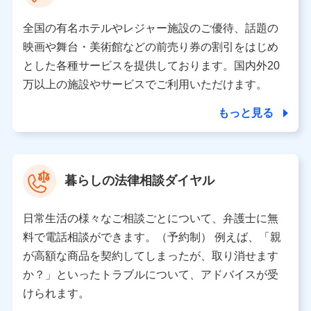
す。
全国の有名ホテルやレジャー施設のご優待、話題の
個人データの共同利用
映画や舞台・美術館などの前売り券の割引をはじめ
とした各種サービスを提供しております。国内外20
当社は株式会社NTTドコモとの間で、以下のとおり個
人データを共同利用します。
万以上の施設やサービスでご利用いただけます。
【共同して利用される利用データの項目】
もっと見る
当社又は株式会社NTTドコモがサービス提供等を通じて
取得した、以下の情報などの個人データ
基本情報
氏名、電話番号、メールアドレス、お客さまの識別子、属
暮らしの法律相談ダイヤル
性、連絡先、dポイントサービスのご利用に関する情報。例
として、dポイントカード番号、性別、年齢、家族構成、住
所、dポイント残高、dポイント利用履歴などが含まれます。
日常生活の様々なご相談ごとについて、弁護士に無
利用情報
料で電話相談ができます。（予約制） 例えば、「親
当社又は株式会社NTTドコモが提供する各種サービスなどの
ご契約・ご利用などに関する情報。例として、当社又は株式
が高額な商品を契約してしまったが、取り消せます
会社NTTドコモが提供する各種サービスのご契約状態・ご利
か？」といったトラブルについて、アドバイスが受
用履歴インターネット利用時の行動に関する情報、アプリケ
ーション利用時の行動に関する情報、購入されたサービスや
けられます。
商品の名称・購入場所・決済に関する情報、アンケートの回