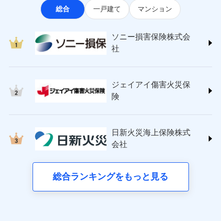
※3クレジットカード会社の分割払い
見積もりや保険会社とのご契約に先立ち、当社が提供する
総合
一戸建て
マンション
(https://www.sonysonpo.co.jp/)
建築年割引（地震保険）
募集文書番号
が可能なことがあります。詳しくは各
ドコモスマート保険ナビの利用規約と個人情報の取扱いに
損害保険ジャパン株式会社 (https://www.sompo-
クレジットカード会社にご確認くださ
同意いただく必要があります。詳細について、以下をご確
その他条件
japan.co.jp/)
指定工務店特約
※5
い。
ドコモスマート保険ナビ編集部の評価
ソニー損害保険株式会
認ください。
ＳＯＭＰＯダイレクト損害保険株式会社
社
ドコモスマート保険ナビサービス利用規約
(https://www.sompo-direct.co.jp/)
すまいのサポート24
募集文書番号
登記物件の火災保険をお申込みの方におすすめ！登記
チューリッヒ保険会社 (https://www.zurich.co.jp/)
当社による個人情報の取扱いについて（プライバシー
リフォーム相談サービス
付帯サービス
情報の自動照合によるリアルタイム契約を実現！書類
東京海上日動火災保険株式会社
ポリシー）
長期優良住宅の維持保全サポートサー
ジェイアイ傷害火災保
の提出と保険会社審査にお時間をいただきません！
(https://www.tokiomarine-nichido.co.jp/)
ビス
ドコモスマート保険ナビ編集部の評価
日新火災海上保険株式会社
険
(https://www.nisshinfire.co.jp/)
備考
スリムプランに該当する補償内容です
ペット＆ファミリー損害保険株式会社
すまいのリスクを６つに整理し、補償内容をシンプ
ドコモスマート保険ナビ編集部の評価
(https://www.petfamilyins.co.jp/)
クレジットカード
ルにして、わかりやすいのが特徴です。
日新火災海上保険株式
三井住友海上火災保険株式会社 (https://www.ms-
ジェイアイ傷害火災保険株式会社で
コンビニ払い
会社
すまいやライフスタイルに応じた契約プランを選べ
チューリッヒのネット火災保険は
ダイレクト型でネッ
ins.com/)
お見積もり
払込方法
口座振替
ます。
三井ダイレクト損害保険株式会社
ト完結のお手続き・リーズナブルな保険料
に加え、
火
銀行振込
建物が全焼・全壊時（延床面積に対する損害の割合
(https://www.mitsui-direct.co.jp/)
ジェイアイ傷害火災保険株式会社の
災に対する補償に加え、すべてのプランに盗難等がつ
総合ランキングをもっと見る
d払い
が80％以上）には、建物保険金額を全額お支払いし
詳細を見る
いており、
社会問題などを考慮された幅広い補償が特
■生命保険
てくれます。
長です。
失火見舞金など付帯される費用保険金も多
一括払
アクサ生命保険株式会社
※
家族Eye（親族連絡先制度）
がご利用できます。
く、ダイレクトでありながら充実した補償が魅力で
支払方法
年払い
見積もりや保険会社とのご契約に先立ち、当社が提供する
（https://www.axa.co.jp/）