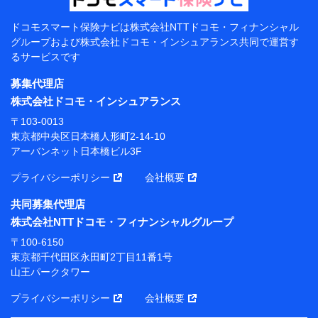
当該個人データを取り扱う各共同利用者（詳細は次のと
おり）
ドコモスマート保険ナビは
株式会社NTTドコモ・フィナンシャル
東京都千代田区永田町2丁目11番1号 山王パークタワー
グループおよび
株式会社ドコモ・インシュアランス共同で
運営す
株式会社NTTドコモ 代表取締役社長 前田 義晃
るサービスです
東京都中央区日本橋人形町2-14-10 アーバンネット日
募集代理店
本橋ビル 3F
株式会社ドコモ・インシュアランス
株式会社ドコモ・インシュアランス 代表取締役社
〒103-0013
長 吉村 忠義
東京都中央区日本橋人形町2-14-10
アーバンネット日本橋ビル3F
※ 当社および株式会社NTTドコモは、お客さまの情報
を利用させていただくにあたっては、「NTTドコモ パー
プライバシーポリシー
会社概要
ソナルデータ憲章」に定める行動原則を順守します 。
※ パーソナルデータダッシュボードの「第三者提供の
共同募集代理店
管理」の設定状態にかかわらず、共同利用する場合があ
株式会社NTTドコモ・フィナンシャルグループ
ります。
〒100-6150
※ dポイントクラブ会員ではないお客さま（2019年12
東京都千代田区永田町2丁目11番1号
月11日以降、一度もdポイントクラブ会員であったこと
山王パークタワー
がないお客さまに限る）に関する、2019年12月10日以
前に取得した個人データは、こちら の利用目的の範囲内
プライバシーポリシー
会社概要
に限って共同利用します。