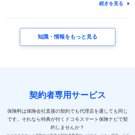
7.社員（従業者）の個人情報
続きを見る
人事･勤怠･健康・労務等の管理、給与支給、福利厚生・採用
退職関連処理等の各種手続きのため、当社と従業員または従
業員同士の連絡のため
知識・情報をもっと見る
8.取引先個人情報
取引先としての選定業務、営業情報の提供業務、契約締結手
続き業務、取引管理業務、およびこれらに準ずる業務の遂行
のため
9.お問い合わせ情報
各種お問い合わせに対応するため
契約者専用サービス
10.受託業務の 個人情報
受託業務の遂行およびこれらに準ずる業務の遂行のため
保険料は保険会社直接の契約でも代理店を通しても同じ
です。
それなら特典が付くドコモスマート保険ナビで契
11.マイカー通勤管理クラウド並びに法人向けASPサー
ビスに関してのお問い合わせ情報
約しませんか？
各種お問い合わせに対応するため