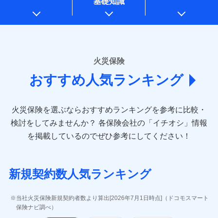
基礎知識
上記に係る案内・手続き・管理等付帯業務を行うため
一括払
支払方法
年払い
* 当社が委託を受けている保険会社の情報は、保険会社
支払方法
年払い
月払い
一括払
のホームページに掲載しておりますので、ご確認くださ
月払い
補償内容
支払方法
年払い
い。
ソニー損害保険株式会社で
ネット申込
月払い
ドコモスマート保険ナビ編集部の評価
お見積もり
ネット申込
申込方法
郵送
■損害保険
火災保険
免責金額（自己負
申込方法
郵送
対面
ネット申込
あいおいニッセイ同和損害保険株式会社
免責金額なし
担額）
補償を自由に選べて、もしものときは「新価（再調達
対面
おすすめ人気ランキング
申込方法
見積もりや保険会社とのご契約に先立ち、当社が提供する
(https://www.aioinissaydowa.co.jp/)
郵送
価額）」でお支払いします。
始期日
2024/10/01
ドコモスマート保険ナビの利用規約と個人情報の取扱いに
アクサ損害保険株式会社 (https://www.axa-
対面
臨時費用
万一ご自宅が被害にあわれた場合は、修繕業者のご紹
始期日
2026/01/01
同意いただく必要があります。詳細について、以下をご確
direct.co.jp/)
損害防止費用
介などをご利用いただけます。
認ください。
※1水災料率は最低リスク区分を適用
火災保険を選ぶならおすすめランキングを参考に比較・
アニコム損害保険株式会社 (https://www.anicom-
始期日
2026/08/01
残存物取片づけ費用
※2盗難および水ぬれについては対象
付帯される費用保
※1損害割合が30%未満の場合は定率
コンビニ払いの払込票をスマートフォンアプリでお支
sompo.co.jp/)
ドコモスマート保険ナビサービス利用規約
検討をしてみませんか？
各保険会社の「イチオシ」情報
です。
険金
払、水災料率は最も水災リスクが低い
失火見舞費用
※2
東京海上ダイレクト損害保険株式会社
払いが可能です。
※1盗難、水濡れ、騒擾（じょう）、
当社による個人情報の取扱いについて（プライバシー
を掲載しているのでぜひ参考にしてください！
※3水ぬれは自己負担額5万円
水災等地を適用
水道管修理費用
外部からの落下・飛来・衝突は自動付
※3
説明事項
(https://www.e-design.net/)
ポリシー）
※4事故時諸費用（火災・風水災等限
※2水道管修理費用の取扱いはなし
帯です。
地震火災費用
AIG損害保険株式会社
※4
説明事項
定）特約セットありも選択可能
※3一括払・年払のみ、コンビニ・ペ
※2水まわりトラブル、カギ開け対
(https://www.aig.co.jp/sonpo)
※5修理費として保険金をお支払いし
イジー（番号通知方式）
応、ガラス破損の場合に60分までの
新規契約数人気ランキング
ます。
その他付帯される
ＳＢＩ損害保険株式会社
修理付帯費用
簡易作業無料でご提供いたします。弊
※6セットありも選択可能
費用の補償
(https://www.sbisonpo.co.jp/)
ＳＯＭＰＯダイレクト損害保険株式会社で
募集文書番号
社提携業者にて24時間365日受付。受
※7保険金額×5％、300万円限度
説明事項
ジェイアイ傷害火災保険株式会社
付後、専門業者が対応に向かいます。
お見積もり
当社火災保険新規契約者数より算出[2026年7月1日時点]（ドコモスマート
※8一括払、長期一括払のみ
インターネット割引
(https://www.jihoken.co.jp/)
ガラス破損の対応時間は9時～20時と
保険ナビ調べ）
なります。
適用される割引
指定工務店割引
ソニー損害保険株式会社