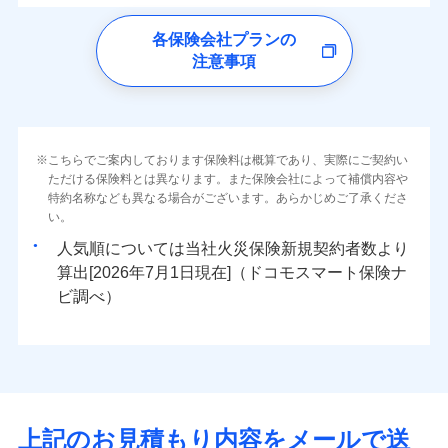
ドコモの火災保険
水災
盗難
0
23,350
4,400
すまいのリスクを6つに整理し、補償内容をシンプルに
家財
円
円
円
各保険会社プランの
水濡れ
補償の範囲
※1
？
03
POINT
騒擾（じょう）
わかりやすくしています！
注意事項
※
ドコモの火災保険
のおすすめポイント
外部からの落下・
破損・汚損
すまいやライフスタイルに応じた契約プランをご用意
飛来・衝突
保険料（一括）内訳
01
POINT
しています。
火災
風災・雹（ひょ
ランキングをもっと見る
お客さまのニーズに合わせてオプションの特約のご選
落雷
う）災、雪災
択が可能です。
火災 1年
地震 1年
破裂・爆発
こちらでご案内しております保険料は概算であり、実際にご契約い
イチオシ
02
POINT
建物が全焼・全壊時（延床面積に対する損害の割合が
ただける保険料とは異なります。また保険会社によって補償内容や
特約名称なども異なる場合がございます。あらかじめご了承くださ
水災
盗難
80％以上）には、建物保険金額を全額お支払いいたし
0
50,780
13,200
建物
円
円
円
火災、自然災害、盗難などトータルでカバーし、大
い。
水濡れ
ます！
※1
騒擾（じょう）
切な住まいをお守りします！
上半期
新規契約数ランキング
人気順については当社
新規契約者数より
外部からの落下・
破損・汚損
「フルサポートプラン」、「セレクト（水災なし）プ
飛来・衝突
0
21,950
4,400
水まわりトラブル、カギ開け対応など「住まいのア
家財
円
円
円
算出[
年
月
日現在]（ドコモスマート保険ナ
※
ラン
」の場合は、暮らしのQQ隊サービスがご利用い
補償内容
シスタンスサービス」が無料付帯
当社火災保険新規契約者数より算出[
年
月]（ドコモスマート保険
ビ調べ）
ただけます。
ナビ調べ）
補償の対象やお客さまの状況に応じたさまざまな割
マンション等の共同住宅専用
免責金額（自己負
引をご用意！
免責金額なし
担額）
補償の範囲
？
03
POINT
イチオシ
02
臨時費用
POINT
補償の範囲
？
03
POINT
補償内容
損害防止費用
上記のお見積もり内容をメールで送
ランキングをもっと見る