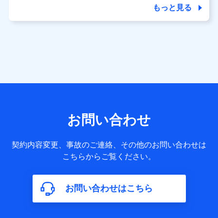
答に関する情報などが含まれます。
もっと見る
保険関連サービス情報
当社又は株式会社NTTドコモが提供する保険関連サービスに
関して取得し、又は保有する情報。例として、見積請求受付
時、資料請求受付時又はユーザー登録受付時に提供いただい
た情報（氏名、住所、生年月日、性別、保険契約者と被保険
者の関係、保険加入の目的、保険商品の内容、保険料、保険
料のお支払方法、車のメーカーや走行距離などの情報、建物
の構造や築年数などの情報、ペットの種類や年齢など）及び
お客様との応対記録 （お客様に提示した比較見積の試算結
果情報、メールマガジンを提供した際のメール内容や送信履
歴の情報及び保険の更改案内等を提供した際のメール内容や
送信履歴などの情報）が含まれます。
お問い合わせ
保険契約情報
当社又は株式会社NTTドコモが取得し、又は保有する保険契
約に関する情報。例として、保険契約者及び被保険者の氏
契約内容変更、事故のご連絡、その他のお問い合わせは
名、住所、生年月日、性別、保険契約者と被保険者の関係、
こちらからご覧ください。
保険加入の目的、保険商品の内容、保険料、保険料のお支払
方法、車のメーカーや走行距離などの情報、建物の構造や築
年数などの情報、ペットの種類や年齢などの情報などが含ま
お問い合わせはこちら
れます。
【共同して利用する者の範囲】