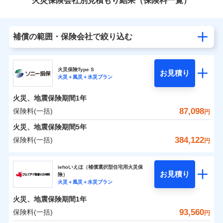
火災保険会社別見積もり結果（保険料一覧）
補償の範囲・保険会社で絞り込む
火災保険Type S
お見積り
火災＋風災＋水災プラン
火災、地震保険期間
1年
87,098
保険料(一括)
円
火災、地震保険期間
5年
384,122
保険料(一括)
円
ソニー損害保険株式会社
iehoいえほ（補償選択型住宅用火災保
お見積り
険）
ソニー損害保険株式会社のおすすめポイント
火災＋風災＋水災プラン
火災、地震保険期間
1年
保険料（一括）内訳
01
POINT
93,560
保険料(一括)
円