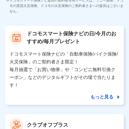
ドコモスマート保険ナビ提供の契約者専用サービスは、ソニー損保、ドコ
当社のサービスに関する情報提供や、皆様に有用なお知らせ
モの賃貸火災保険、ドコモの火災保険のご契約者さまへの提供はございま
をお送りするため
せん。
アンケートの送付のため
当社のサービスや媒体の運営改善に必要なデータを解析し、
分析するため
当社の対応品質向上やお問い合わせ内容の正確な把握のため
ドコモスマート保険ナビの日/今月のお
個人情報保護管理者の職名、連絡先
すすめ/毎月プレゼント
株式会社ドコモ・インシュアランス 営業部長
〒103-0013 東京都中央区日本橋人形町2-14-10 アー
ドコモスマート保険ナビの「自動車保険/バイク保険/
バンネット日本橋ビル 3F
火災保険」のご契約者さま限定！
株式会社ドコモ・インシュアランス
毎月抽選で「お買い物券」や「コンビニ無料引換ク
ーポン」などのデジタルギフトがその場で当たりま
個人情報の第三者提供について
す！
当社ではご本人の同意がある場合または法令に基づく場
合を除き、第三者に提供いたしません。
もっと見る
業務の委託
当社は利用目的の達成に必要な範囲内において個人情報
クラブオフプラス
の取り扱いの全部または一部を委託する場合がありま