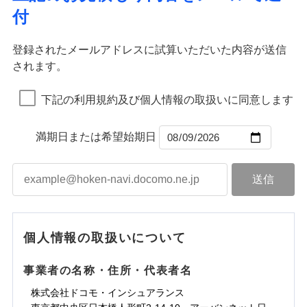
ドコモの火災保険はインターネット完結型の保険の
残存物取片づけ費用
付帯される費用の
火災
風災・雹（ひょ
付
ため、保険料がリーズナブルで、各種割引も充実し
補償
落雷
失火見舞費用
う）災、雪災
免責金額（自己負
火災
風災・雹（ひょ
免責金額なし
破裂・爆発
ています。
落雷
う）災、雪災
担額）
水道管修理費用
破裂・爆発
登録されたメールアドレスに試算いただいた内容が送信
保険料のお支払いでdポイントがたまります！保険
地震火災費用
水災
盗難
されます。
臨時費用
料に対して、通常のdポイントとは別に1%相当のd
水濡れ
水災
盗難
※1
※2
損害防止費用
騒擾（じょう）
適用される割引
建築年割引
ポイントが上乗せして進呈されるため、「d払い」
水濡れ
外部からの落下・
破損・汚損
※1
騒擾（じょう）
補償内容
残存物取片づけ費用
下記の利用規約及び個人情報の取扱いに同意します
付帯される費用保
や「dカード」でお支払いの場合は最大2%のdポイ
飛来・衝突
外部からの落下・
破損・汚損
付帯サービス
険金
住まいの緊急かけつけサービス
失火見舞費用
ントがたまります。また「d払い」であれば、ポイ
飛来・衝突
水道管修理費用
※2
ントで保険料を支払うこともできます。
満期日または希望始期日
免責金額（自己負
クレジットカード
地震火災費用
免責金額なし
3つの基本プランからご自身にぴったりの補償をお
担額）
コンビニ払い
払込方法
選びいただけます。さらに、自分好みにオプション
口座振替
適用される割引
建築年割引
臨時費用
を追加・削除することで、補償内容を自由にカスタ
銀行振込
損害防止費用
マイズしていただけます。ニーズに合わせたパック
補償内容
付帯サービス
水まわり・カギのトラブルサポート
残存物取片づけ費用
付帯される費用保
単位での補償設計のため、どの補償が必要か不安な
補償内容
一括払
険金
失火見舞費用
個人情報の取扱いについて
人にも補償項目が選びやすいです。
備考
諸費用特約セットなし
支払方法
年払い
免責金額（自己負
水道管修理費用
※2
日新火災が提供する安心と信頼の事故対応で、万が
月払い
免責金額なし
※3
担額）
免責金額（自己負
地震火災費用
クレジットカード
事業者の名称・住所・代表者名
一の場合も迅速に対応します。お客さまからの事故
免責金額なし
担額）
コンビニ払い
ネット申込
※3
のご連絡の受付や事故相談などを、夜間・休日を問
株式会社ドコモ・インシュアランス
払込方法
臨時費用
※4
建築年割引
口座振替
申込方法
郵送
わず、24時間・365日対応しています。
適用される割引