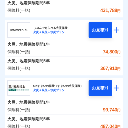
火災 1年
地震 1年
火災、地震保険期間
5年
431,788
保険料(一括)
円
0
48,506
13,200
建物
円
円
円
ジェイアイ傷害火災保険株式会社
じぶんでえらべる火災保険
お見積り
火災＋風災＋水災プラン
0
20,992
4,400
ジェイアイ傷害火災保険株式会社のおすすめポイ
家財
円
円
円
ント
火災、地震保険期間
1年
保険料（一括）内訳
74,800
保険料(一括)
01
POINT
円
火災、地震保険期間
5年
火災 1年
地震 1年
367,910
保険料(一括)
円
イチオシ
02
POINT
ＳＯＭＰＯダイレクト損害保険株式会社
0
54,870
13,200
建物
円
円
円
ソニー損保の新ネット火災保険は、補償の組合せが自
GKすまいの保険（すまいの火災保険）
お見積り
火災＋風災＋水災プラン
ＳＯＭＰＯダイレクト損害保険株式会社のおすす
由だから、必要な補償に絞って選べます。
0
21,090
4,400
めポイント
家財
円
円
円
しかも「地震上乗せ特約（全半損時のみ）」で、地震
火災、地震保険期間
1年
の被害にも火災保険の保険金額に対して最大100％で備
保険料（一括）内訳
99,740
保険料(一括)
01
POINT
円
えられます（一部損は対象外）。
火災、地震保険期間
5年
火災 1年
地震 1年
487,040
保険料(一括)
円