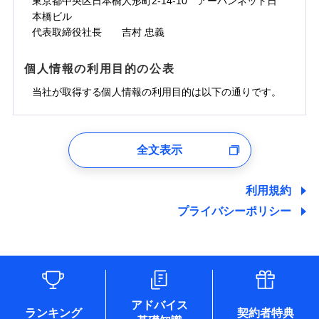
東京都中央区日本橋人形町2-14-10 アーバンネット日
臨時費用
損害防止費用
インターネット割引
銀行振込
対面
本橋ビル
損害防止費用
残存物取片づけ費用
付帯される費用保
正式名称は、すまいの保険です。本保険は、日新火災を引受保険会社
※5
代表取締役社長 吉村 忠義
険金
とし、取扱代理店であるドコモと共同募集代理店である株式会社ドコ
残存物取片づけ費用
付帯される費用保
失火見舞費用
水まわりサービス（24時間サポー
※6
一括払
始期日
2025/10/01
モ・インシュアランス（以下、ドコモ・インシュアランス）が提供す
険金
ト）
失火見舞費用
水道管修理費用
支払方法
年払い
るものです。
個人情報の利用目的の公表
カギあけサービス（24時間サポー
水道管修理費用
地震火災費用
説明事項
※1水災料率は最低リスク区分を適用
月払い
付帯サービス
ト）
地震火災費用
当社が取得する個人情報の利用目的は以下の通りです。
キャッシュレス・リペアサービス
防犯対策費用特約
その他付帯される
募集文書番号
補償の範囲
ネット申込
？
03
POINT
気象災害アラート
費用の補償
保険証券の不発行に関する特約（500
特別費用保険金特約
申込方法
適用される割引
郵送
※4
1.見積請求受付時、資料請求受付時、ユーザー登録受
円）
付時
対面
※保険料は下の場合の築年月で計算し
全文表示
地震保険建築年割引
火災
風災・雹（ひょ
適用される割引
ユーザー登録受付および、管理のため
ています。
その他条件
住まいのアシスタンスサービス
※2
家財セット割引
落雷
う）災、雪災
始期日
2024/10/01
郵便、電話、およびＥメール等により、当社と取引のあるも
新築：2026年1月
破裂・爆発
備考
しくは委託を受けている保険会社・提携会社の保険その他に
築5年：2021年1月
利用規約
WEB見積もり+メールアドレス登録後
その他条件
地震火災費用特約
関する情報を提供し、金融商品等の契約を勧奨するため、ま
※7
築10年：2016年1月
ドコモスマート保険ナビ編集部の評価
※1水災料率は最低リスク区分を適用
から4営業日+1日以降、お客さまが決
プライバシーポリシー
水災
盗難
備考
た維持管理等の委託業務遂行のため、またそれらに付帯、関
築15年：2011年1月
※2水道管修理費用の取扱いはなし
済した時点で保険のお申し込みと完了
水濡れ
連する当社および提携会社のサービスを案内、提供するため
説明事項
※1
※3コンビニ払の払込票をスマートフ
クレジットカード
※8
騒擾（じょう）
となります。
ソニー損保の新ネット火災保険は、補償の組合せが
（なお、当社は複数の保険会社と取引があり、取得した個人
ォンアプリで支払うことができます。
外部からの落下・
破損・汚損
クレジットカード
コンビニ払い
※8
情報を取引のある他の保険会社の商品・サービスをご提案す
払込方法
飛来・衝突
自由だから、必要な補償に絞って選べます。
※4一部契約のみ
コンビニ払い
口座振替
※3
クレジットカード
※3
るために利用させていただくことがあります。）
払込方法
しかも、「地震上乗せ特約（全半損時のみ）」で、
口座振替
各種セミナーの開催のため
銀行振込
コンビニ払い
※8
募集文書番号
払込方法
地震の被害にも最大100％で備えられます。
コンサルティングサービスの実施のため
銀行振込
口座振替
アドバイス
アンケートやキャンペーン等の実施のため
ランキング
契約者特典
一括払
銀行振込