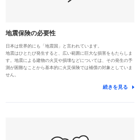
（https://www.nissay.co.jp）
はなさく生命保険株式会社
（https://www.life8739.co.jp/）
ドコモスマート保険ナビ編集部の評価
マニュライフ生命保険株式会社
（https://www.manulife.co.jp/）
地震保険の必要性
三井住友海上あいおい生命保険株式会社
ドコモの火災保険は、基本補償となる火災、破裂・爆
（https://www.msa-life.co.jp/）
発に加え、風災、落雷や盗難・水ぬれなど住まいを取
日本は世界的にも「地震国」と言われています。
メットライフ生命株式会社
地震はひとたび発生すると、広い範囲に巨大な損害をもたらしま
り巻く多様なリスクに対応。3つの基本プランから選択
(https://www.metlife.co.jp/)
す。地震による建物の火災や損壊などについては、その発生の予
でき、さらに補償内容を自由にカスタマイズ可能なた
メディケア生命保険株式会社
測が困難なことから基本的に火災保険では補償の対象としていま
め、住居形態やライフスタイルに合わせて無駄のない
（https://www.medicarelife.com/）
せん。
最適設計が実現できます。スマホ・PCで手続きが完結
し、24時間365日の事故受付で万一の際も安心。保険
■少額短期保険
続きを見る
株式会社アシロ少額短期保険
料に応じてdポイントもたまる、利便性とおトクさを兼
(https://kailash.co.jp/)
ね備えた火災保険です。
SBIいきいき少額短期保険会社 (https://www.i-
sedai.com/)
SBIペット少額短期保険株式会社
(https://www.sbipet-ssi.co.jp/)
SBIリスタ少額短期保険会社
ドコモの火災保険で
(https://www.jishin.co.jp/)