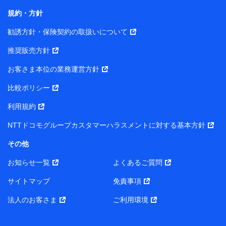
規約・方針
当社は株式会社NTTドコモ・フィナンシャルグループ
との間で、以下のとおり個人データを共同利用しま
勧誘方針・保険契約の取扱いについて
す。
推奨販売方針
【共同して利用される利用データの項目】
当社または株式会社NTTドコモ・フィナンシャルグルー
お客さま本位の業務運営方針
プがサービス提供等を通じて取得した、以下の情報など
比較ポリシー
の個人データ
基本情報
利用規約
氏名、電話番号、メールアドレス、お客さまの識別子、属
NTTドコモグループカスタマーハラスメントに対する基本方針
性、連絡先、dポイントサービスのご利用に関する情報。例
として、dポイントカード番号、性別、年齢、家族構成、住
その他
所、dポイント残高、dポイント利用履歴などが含まれます。
利用情報
お知らせ一覧
よくあるご質問
当社または株式会社NTTドコモ・フィナンシャルグループが
提供する各種サービスなどのご契約・ご利用などに関する情
サイトマップ
免責事項
報。例として、当社または株式会社NTTドコモ・フィナンシ
ャルグループが提供する各種サービスのご契約状態・ご利用
法人のお客さま
ご利用環境
履歴インターネット利用時の行動に関する情報、アプリケー
ション利用時の行動に関する情報、購入されたサービスや商
品の名称・購入場所・決済に関する情報、アンケートの回答