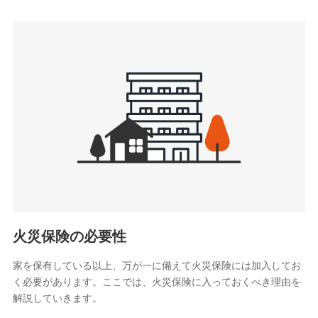
3.セミナー募集サイトから取得した個人情報
各種セミナーの案内、開催のため
上記に係る連絡・手続き・管理等付帯業務を行うため
4.家族・友達紹介にて取得した個人情報
被紹介者への連絡、及び当社と取引のあるもしくは委託を受
けている保険会社・提携会社の保険その他に関する情報を提
供し、金融商品等の契約を勧奨するため
アンケートやキャンペーン等の実施のため
上記に係る連絡・手続き・管理等付帯業務を行うため
5.通話録音にて取得する情報
電話対応の品質向上およびお問合せ内容の正確な把握のため
火災保険の必要性
家を保有している以上、万が一に備えて火災保険には加入してお
6.採用応募者の個人情報
く必要があります。ここでは、火災保険に入っておくべき理由を
採用選考および入社手続を実施するため
解説していきます。