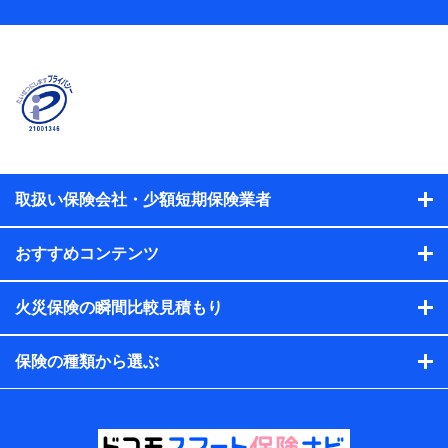
当社
株式会社NTTドコモ
【利用する者の利用目的】
当社又は株式会社NTTドコモが提供する保険関連サービスに
おけるユーザ登録受付および管理のため
当社又は株式会社NTTドコモと取引のあるもしくは委託を受
けている保険会社・提携会社の保険その他に関する情報を提
供するため、また維持管理等の委託業務遂行のため、またそ
れらに付帯、関連する当社、株式会社NTTドコモおよび提携
会社のサービスを案内、提供するため
取扱い保険会社・少額短期保険業者
（各サービスで取得したサービス利用履歴、ウェブサイトの
閲覧履歴、購買履歴、ご契約内容等のパーソナルデータを分
おすすめコンテンツ
析して、お客さまの趣味・嗜好・傾向に応じたサービス・商
品等に関するご提案や広告の配信等を行うことがありま
す。）
火災保険の瞬間比較見積もり
各種セミナーの開催のため
コンサルティングサービスの実施のため
アンケートやキャンペーン等の実施のため
保険の種類から選ぶ
上記に係る案内・手続き・管理等付帯業務を行うため
【当該個人データの管理について責任を有する者の名
称・住所・代表者名】