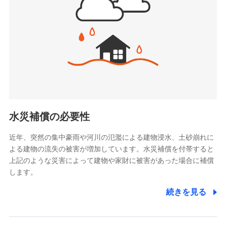
お見積もり
スマートプラス少額短期保険株式会社
（https://www.smartplus-insurance.com/）
見積もりや保険会社とのご契約に先立ち、当社が提供する
チューリッヒ少額短期保険株式会社
ドコモスマート保険ナビの利用規約と個人情報の取扱いに
(https://www.zurichssi.co.jp/)
同意いただく必要があります。詳細について、以下をご確
Tokio Marine X少額短期保険株式会社
認ください。
(https://www.tokiomarine-x.co.jp/)
ペットメディカルサポート株式会社
ドコモスマート保険ナビサービス利用規約
(https://pshoken.co.jp/)
当社による個人情報の取扱いについて（プライバシー
リトルファミリー少額短期保険株式会社
ポリシー）
(https://www.littlefamily-ssi.com/)
水災補償の必要性
2.共同募集を行う代理店から受領する個人情報
近年、突然の集中豪雨や河川の氾濫による建物浸水、土砂崩れに
よる建物の流失の被害が増加しています。水災補償を付帯すると
郵便、電話、およびＥメール等により、当社と取引のあるも
しくは委託を受けている保険会社・提携会社の保険その他に
上記のような災害によって建物や家財に被害があった場合に補償
関する情報を提供し、金融商品等の契約を勧奨するため、ま
します。
た維持管理等の委託業務遂行のため、またそれらに付帯、関
連する当社および提携会社のサービスを案内、提供するため
続きを見る
（なお、当社は複数の保険会社と取引があり、取得した個人
情報を取引のある他の保険会社の商品・サービスをご提案す
るために利用させていただくことがあります。）
上記に係る連絡・手続き・管理等付帯業務を行うため