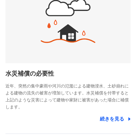
(https://www.jishin.co.jp/)
お見積もり
スマートプラス少額短期保険株式会社
（https://www.smartplus-insurance.com/）
見積もりや保険会社とのご契約に先立ち、当社が提供する
チューリッヒ少額短期保険株式会社
ドコモスマート保険ナビの利用規約と個人情報の取扱いに
(https://www.zurichssi.co.jp/)
同意いただく必要があります。詳細について、以下をご確
Tokio Marine X少額短期保険株式会社
認ください。
(https://www.tokiomarine-x.co.jp/)
ペットメディカルサポート株式会社
ドコモスマート保険ナビサービス利用規約
(https://pshoken.co.jp/)
当社による個人情報の取扱いについて（プライバシー
リトルファミリー少額短期保険株式会社
ポリシー）
(https://www.littlefamily-ssi.com/)
水災補償の必要性
2.共同募集を行う代理店から受領する個人情報
近年、突然の集中豪雨や河川の氾濫による建物浸水、土砂崩れに
よる建物の流失の被害が増加しています。水災補償を付帯すると
郵便、電話、およびＥメール等により、当社と取引のあるも
しくは委託を受けている保険会社・提携会社の保険その他に
上記のような災害によって建物や家財に被害があった場合に補償
関する情報を提供し、金融商品等の契約を勧奨するため、ま
します。
た維持管理等の委託業務遂行のため、またそれらに付帯、関
連する当社および提携会社のサービスを案内、提供するため
続きを見る
（なお、当社は複数の保険会社と取引があり、取得した個人
情報を取引のある他の保険会社の商品・サービスをご提案す
るために利用させていただくことがあります。）