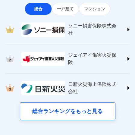
なります。
適用される割引
指定工務店割引
ソニー損害保険株式会社
見積もりや保険会社とのご契約に先立ち、当社が提供する
ポートが受けられます。
※3クレジットカード会社の分割払い
総合
一戸建て
マンション
(https://www.sonysonpo.co.jp/)
建築年割引（地震保険）
ドコモスマート保険ナビの利用規約と個人情報の取扱いに
募集文書番号
が可能なことがあります。詳しくは各
損害保険ジャパン株式会社 (https://www.sompo-
同意いただく必要があります。詳細について、以下をご確
クレジットカード会社にご確認くださ
その他条件
japan.co.jp/)
指定工務店特約
※5
い。
認ください。
ソニー損害保険株式会
ジェイアイ傷害火災保険株式会社で
ＳＯＭＰＯダイレクト損害保険株式会社
社
ドコモスマート保険ナビサービス利用規約
お見積もり
(https://www.sompo-direct.co.jp/)
すまいのサポート24
募集文書番号
東京海上日動火災保険株式会社で
当社による個人情報の取扱いについて（プライバシー
チューリッヒ保険会社 (https://www.zurich.co.jp/)
リフォーム相談サービス
付帯サービス
お見積もり
ポリシー）
ジェイアイ傷害火災保険株式会社の
東京海上日動火災保険株式会社
長期優良住宅の維持保全サポートサー
詳細を見る
ジェイアイ傷害火災保
(https://www.tokiomarine-nichido.co.jp/)
ビス
東京海上日動火災保険株式会社の
ドコモスマート保険ナビ編集部の評価
日新火災海上保険株式会社
険
詳細を見る
(https://www.nisshinfire.co.jp/)
備考
スリムプランに該当する補償内容です
見積もりや保険会社とのご契約に先立ち、当社が提供する
ペット＆ファミリー損害保険株式会社
すまいのリスクを６つに整理し、補償内容をシンプ
ドコモスマート保険ナビの利用規約と個人情報の取扱いに
ドコモスマート保険ナビ編集部の評価
(https://www.petfamilyins.co.jp/)
クレジットカード
ルにして、わかりやすいのが特徴です。
見積もりや保険会社とのご契約に先立ち、当社が提供する
同意いただく必要があります。詳細について、以下をご確
日新火災海上保険株式
三井住友海上火災保険株式会社 (https://www.ms-
コンビニ払い
ドコモスマート保険ナビの利用規約と個人情報の取扱いに
認ください。
会社
すまいやライフスタイルに応じた契約プランを選べ
チューリッヒのネット火災保険は
ダイレクト型でネッ
ins.com/)
同意いただく必要があります。詳細について、以下をご確
払込方法
口座振替
ます。
ドコモスマート保険ナビサービス利用規約
三井ダイレクト損害保険株式会社
ト完結のお手続き・リーズナブルな保険料
に加え、
火
認ください。
銀行振込
当社による個人情報の取扱いについて（プライバシー
建物が全焼・全壊時（延床面積に対する損害の割合
(https://www.mitsui-direct.co.jp/)
災に対する補償に加え、すべてのプランに盗難等がつ
総合ランキングをもっと見る
d払い
ドコモスマート保険ナビサービス利用規約
ポリシー）
が80％以上）には、建物保険金額を全額お支払いし
いており、
社会問題などを考慮された幅広い補償が特
当社による個人情報の取扱いについて（プライバシー
■生命保険
てくれます。
長です。
失火見舞金など付帯される費用保険金も多
一括払
ポリシー）
アクサ生命保険株式会社
※
家族Eye（親族連絡先制度）
がご利用できます。
く、ダイレクトでありながら充実した補償が魅力で
支払方法
年払い