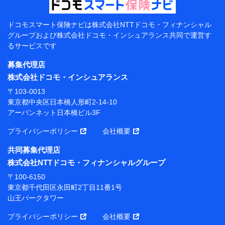
当該個人データを取り扱う各共同利用者（詳細は次のと
おり）
ドコモスマート保険ナビは
株式会社NTTドコモ・フィナンシャル
東京都千代田区永田町2丁目11番1号 山王パークタワー
グループおよび
株式会社ドコモ・インシュアランス共同で
運営す
株式会社NTTドコモ 代表取締役社長 前田 義晃
るサービスです
東京都中央区日本橋人形町2-14-10 アーバンネット日
募集代理店
本橋ビル 3F
株式会社ドコモ・インシュアランス
株式会社ドコモ・インシュアランス 代表取締役社
〒103-0013
長 吉村 忠義
東京都中央区日本橋人形町2-14-10
アーバンネット日本橋ビル3F
※ 当社および株式会社NTTドコモは、お客さまの情報
を利用させていただくにあたっては、「NTTドコモ パー
プライバシーポリシー
会社概要
ソナルデータ憲章」に定める行動原則を順守します 。
※ パーソナルデータダッシュボードの「第三者提供の
共同募集代理店
管理」の設定状態にかかわらず、共同利用する場合があ
株式会社NTTドコモ・フィナンシャルグループ
ります。
〒100-6150
※ dポイントクラブ会員ではないお客さま（2019年12
東京都千代田区永田町2丁目11番1号
月11日以降、一度もdポイントクラブ会員であったこと
山王パークタワー
がないお客さまに限る）に関する、2019年12月10日以
前に取得した個人データは、こちら の利用目的の範囲内
プライバシーポリシー
会社概要
に限って共同利用します。