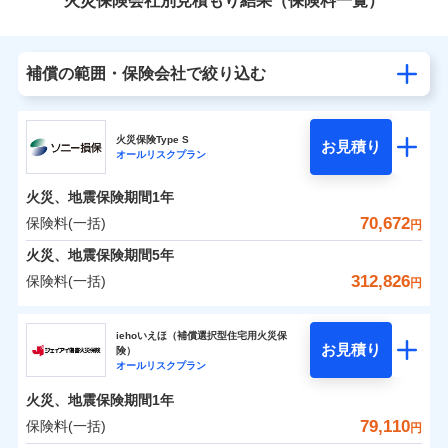
火災保険会社別見積もり結果（保険料一覧）
補償の範囲・保険会社で絞り込む
火災保険Type S
お見積り
オールリスクプラン
火災、地震保険期間
1年
70,672
保険料(一括)
円
火災、地震保険期間
5年
312,826
保険料(一括)
円
ソニー損害保険株式会社
iehoいえほ（補償選択型住宅用火災保
お見積り
険）
ソニー損害保険株式会社のおすすめポイント
オールリスクプラン
火災、地震保険期間
1年
保険料（一括）内訳
01
POINT
79,110
保険料(一括)
円