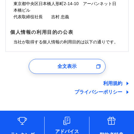
ドコモスマート保険ナビサービス利用規約
お見積もり
わず、24時間・365日対応しています。
対面
東京都中央区日本橋人形町2-14-10 アーバンネット日
臨時費用
※保険料は下の場合の築年月で計算し
対面
損害防止費用
当社による個人情報の取扱いについて（プライバシー
ジェイアイ傷害火災保険株式会社の
本橋ビル
ています。
損害防止費用
メディカルアシスト
残存物取片づけ費用
付帯される費用保
正式名称は、すまいの保険です。本保険は、日新火災を引受保険会社
チューリッヒ保険会社の
※5
ポリシー）
詳細を見る
付帯サービス
始期日
2024/10/01
新築：2026年1月
代表取締役社長 吉村 忠義
始期日
2026/04/01
険金
とし、取扱代理店であるドコモと共同募集代理店である株式会社ドコ
残存物取片づけ費用
介護アシスト
備考
付帯される費用保
詳細を見る
失火見舞費用
※6
築5年：2021年1月
モ・インシュアランス（以下、ドコモ・インシュアランス）が提供す
険金
失火見舞費用
水道管修理費用
築10年：2016年1月
ドコモスマート保険ナビ編集部の評価
※1水災料率は最低リスク区分を適用
るものです。
※1破損・汚損、水ぬれは自己負担額
個人情報の利用目的の公表
見積もりや保険会社とのご契約に先立ち、当社が提供する
クレジットカード
水道管修理費用
築15年：2011年1月
地震火災費用
※2水道管修理費用の取扱いはなし
見積もりや保険会社とのご契約に先立ち、当社が提供する
5万円
ドコモスマート保険ナビの利用規約と個人情報の取扱いに
コンビニ払い
説明事項
※3コンビニ払の払込票をスマートフ
地震火災費用
当社が取得する個人情報の利用目的は以下の通りです。
払込方法
ドコモスマート保険ナビの利用規約と個人情報の取扱いに
※2失火見舞費用の取扱いはなし
ソニー損保の新ネット火災保険は、補償の組合せが
同意いただく必要があります。詳細について、以下をご確
ォンアプリで支払うことができます。
口座振替
クレジットカード
防犯対策費用特約
その他付帯される
補償の範囲
※3水道管修理費用の取扱いはなし
？
同意いただく必要があります。詳細について、以下をご確
03
POINT
認ください。
自由だから、必要な補償に絞って選べます。
※4一部契約のみ
費用の補償
保険証券の不発行に関する特約（500
銀行振込
コンビニ払い
（破損・汚損等危険補償特約で補償対
特別費用保険金特約
※3
認ください。
適用される割引
1.見積請求受付時、資料請求受付時、ユーザー登録受
払込方法
円）
しかも、「地震上乗せ特約（全半損時のみ）」で、
ドコモスマート保険ナビサービス利用規約
説明事項
象となる場合があります）
口座振替
付時
ドコモスマート保険ナビサービス利用規約
募集文書番号
※4地震火災費用の取扱いはなし
全文表示
地震の被害にも最大100％で備えられます。
一括払
当社による個人情報の取扱いについて（プライバシー
地震保険建築年割引
銀行振込
火災
風災・雹（ひょ
適用される割引
ユーザー登録受付および、管理のため
※5火災・風災等の事故により建物に
当社による個人情報の取扱いについて（プライバシー
その他条件
住まいのアシスタンスサービス
※2
ポリシー）
支払方法
年払い
家財セット割引
落雷
う）災、雪災
郵便、電話、およびＥメール等により、当社と取引のあるも
損害が生じたとき、日新火災がご案内
ポリシー）
破裂・爆発
月払い
一括払
しくは委託を受けている保険会社・提携会社の保険その他に
する修理業者（指定工務店）が建物の
利用規約
WEB見積もり+メールアドレス登録後
その他条件
地震火災費用特約
関する情報を提供し、金融商品等の契約を勧奨するため、ま
修理を行います。
※7
支払方法
年払い
から4営業日+1日以降、お客さまが決
プライバシーポリシー
水災
盗難
備考
た維持管理等の委託業務遂行のため、またそれらに付帯、関
ネット申込
月払い
済した時点で保険のお申し込みと完了
水濡れ
連する当社および提携会社のサービスを案内、提供するため
ソニー損害保険株式会社で
※1
クレジットカード
申込方法
郵送
※8
募集文書番号
騒擾（じょう）
となります。
（なお、当社は複数の保険会社と取引があり、取得した個人
ドコモスマート保険ナビ編集部の評価
お見積もり
外部からの落下・
破損・汚損
コンビニ払い
対面
※8
ネット申込
情報を取引のある他の保険会社の商品・サービスをご提案す
払込方法
飛来・衝突
口座振替
クレジットカード
申込方法
郵送
※3
るために利用させていただくことがあります。）
補償を自由に選べて、もしものときは「新価（再調達
始期日
2025/10/01
各種セミナーの開催のため
銀行振込
コンビニ払い
※8
対面
見積もりや保険会社とのご契約に先立ち、当社が提供する
払込方法
コンサルティングサービスの実施のため
価額）」でお支払いします。
口座振替
ドコモスマート保険ナビの利用規約と個人情報の取扱いに
アドバイス
アンケートやキャンペーン等の実施のため