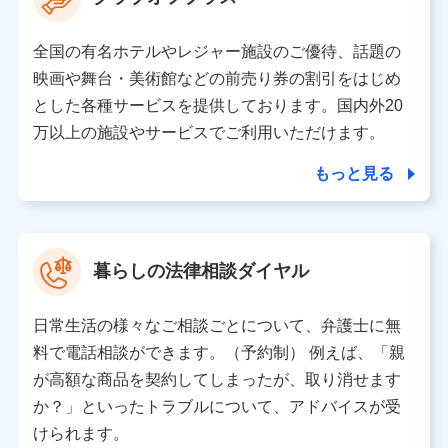
の取り扱いの全部または一部を委託する場合がありま
す。
全国の有名ホテルやレジャー施設のご優待、話題の
個人データの共同利用
映画や舞台・美術館などの前売り券の割引をはじめ
とした各種サービスを提供しております。国内外20
当社は株式会社NTTドコモとの間で、以下のとおり個
人データを共同利用します。
万以上の施設やサービスでご利用いただけます。
【共同して利用される利用データの項目】
もっと見る
当社又は株式会社NTTドコモがサービス提供等を通じて
取得した、以下の情報などの個人データ
基本情報
氏名、電話番号、メールアドレス、お客さまの識別子、属
暮らしの法律相談ダイヤル
性、連絡先、dポイントサービスのご利用に関する情報。例
として、dポイントカード番号、性別、年齢、家族構成、住
所、dポイント残高、dポイント利用履歴などが含まれます。
日常生活の様々なご相談ごとについて、弁護士に無
利用情報
料で電話相談ができます。（予約制） 例えば、「親
当社又は株式会社NTTドコモが提供する各種サービスなどの
ご契約・ご利用などに関する情報。例として、当社又は株式
が高額な商品を契約してしまったが、取り消せます
会社NTTドコモが提供する各種サービスのご契約状態・ご利
か？」といったトラブルについて、アドバイスが受
用履歴インターネット利用時の行動に関する情報、アプリケ
ーション利用時の行動に関する情報、購入されたサービスや
けられます。