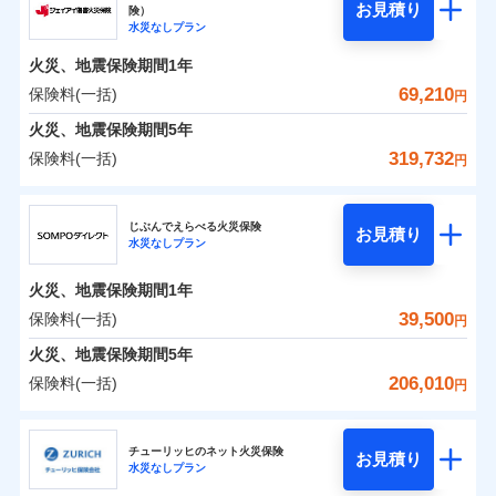
騒擾（じょう）
残存物取片づけ費用
「フルサポートプラン」、「セレクト（水災なし）プ
付帯される費用の
お見積り
険）
外部からの落下・
破損・汚損
0
23,450
4,400
ソニー損害保険株式会社のおすすめポイント
水まわりトラブル、カギ開け対応など「住まいのア
家財
円
円
円
補償
水災なしプラン
※
失火見舞費用
ラン
」の場合は、暮らしのQQ隊サービスがご利用い
免責金額（自己負
飛来・衝突
免責金額なし
シスタンスサービス」が無料付帯
担額）
水道管修理費用
ただけます。
火災、地震保険期間
1年
保険料（一括）内訳
01
POINT
補償の対象やお客さまの状況に応じたさまざまな割
地震火災費用
マンション等の共同住宅専用
69,210
保険料(一括)
円
臨時費用
引をご用意！
火災 1年
地震 1年
火災、地震保険期間
5年
損害防止費用
適用される割引
建築年割引
319,732
保険料(一括)
補償の範囲
補償内容
残存物取片づけ費用
？
付帯される費用保
03
円
POINT
イチオシ
02
POINT
補償の範囲
0
付帯サービス
険金
住まいの緊急かけつけサービス
21,129
13,200
？
建物
03
円
失火見舞費用
円
円
POINT
ジェイアイ傷害火災保険株式会社
補償内容
水道管修理費用
※3
ドコモの火災保険はインターネット完結型の保険の
じぶんでえらべる火災保険
免責金額（自己負
クレジットカード
お見積り
火災
地震火災費用
風災・雹（ひょ
免責金額なし
※2
水災なしプラン
0
18,852
4,400
ジェイアイ傷害火災保険株式会社のおすすめポイ
担額）
家財
円
ため、保険料がリーズナブルで、各種割引も充実し
円
円
落雷
う）災、雪災
コンビニ払い
火災
風災・雹（ひょ
払込方法
免責金額（自己負
破裂・爆発
ント
ています。
落雷
う）災、雪災
免責金額なし
口座振替
※2
適用される割引
建築年割引
火災、地震保険期間
1年
担額）
破裂・爆発
臨時費用
保険料のお支払いでdポイントがたまります！保険
銀行振込
保険料（一括）内訳
39,500
保険料(一括)
01
POINT
水災
盗難
円
損害防止費用
付帯サービス
料に対して、通常のdポイントとは別に1%相当のd
水まわり・カギのトラブルサポート
水濡れ
臨時費用
水災
盗難
※1
残存物取片づけ費用
火災、地震保険期間
5年
付帯される費用保
騒擾（じょう）
一括払
ポイントが上乗せして進呈されるため、「d払い」
水濡れ
損害防止費用
外部からの落下・
険金
破損・汚損
火災 1年
地震 1年
失火見舞費用
騒擾（じょう）
206,010
保険料(一括)
備考
諸費用特約セットなし
支払方法
年払い
円
や「dカード」でお支払いの場合は最大2%のdポイ
飛来・衝突
残存物取片づけ費用
外部からの落下・
イチオシ
付帯される費用保
破損・汚損
※3
02
POINT
水道管修理費用
※3
月払い
ントがたまります。また「d払い」であれば、ポイ
飛来・衝突
険金
ＳＯＭＰＯダイレクト損害保険株式会社
失火見舞費用
0
33,000
地震火災費用
13,200
クレジットカード
建物
円
円
円
ントで保険料を支払うこともできます。
ソニー損保の新ネット火災保険は、補償の組合せが自
水道管修理費用
チューリッヒのネット火災保険
お見積り
コンビニ払い
ネット申込
※4
水災なしプラン
払込方法
3つの基本プランからご自身にぴったりの補償をお
ＳＯＭＰＯダイレクト損害保険株式会社のおすす
由だから、必要な補償に絞って選べます。
地震火災費用
建築年割引
口座振替
申込方法
郵送
適用される割引