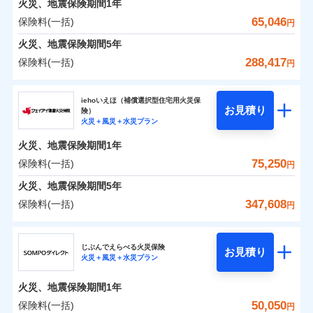
火災、地震保険期間
地震の被害にも最大100％で備えられます。
1年
保険料（一括）内訳
01
破裂・爆発
POINT
支払方法
年払い
支払いします。
一括払
WEB見積もり+メールアドレス登録後
65,046
保険料(一括)
上半期
新規契約数ランキング
円
その他条件
地震火災費用特約
月払い
※6
支払方法
年払い
家具や電化製品等の家財の保険金額も自由に選べま
から4営業日+1日以降、お客さまが決
水災
盗難
備考
火災
風災・雹（ひょ
火災 1年
地震 1年
火災、地震保険期間
5年
月払い
済した時点で保険のお申し込みと完了
す。
水濡れ
イチオシ
落雷
う）災、雪災
02
POINT
※1
暮らしのQQ隊（カギあけQQサービ
ネット申込
騒擾（じょう）
当社火災保険新規契約者数より算出[
となります。
年
月]（ドコモスマート保険
288,417
保険料(一括)
付帯サービス
破裂・爆発
円
ネットに加え、お電話でもお申込み可能です！
ス、水まわりQQサービス）
外部からの落下・
破損・汚損
ナビ調べ）
申込方法
郵送
ネット申込
0
20,810
13,200
建物
円
円
円
ドコモスマート保険ナビ編集部の評価
飛来・衝突
ソニー損害保険株式会社で
火災、自然災害、盗難などトータルでカバーし、大
ソニー損害保険株式会社
クレジットカード
対面
申込方法
郵送
※3
水災
盗難
お見積もり
切な住まいをお守りします！
クレジットカード
iehoいえほ（補償選択型住宅用火災保
※7
水濡れ
コンビニ払い
対面
お見積り
険）
補償の範囲
？
03
払込方法
POINT
騒擾（じょう）
コンビニ払い
補償を自由に選べて、もしものときは「新価（再調達
※7
0
20,000
4,400
ソニー損害保険株式会社のおすすめポイント
水まわりトラブル、カギ開け対応など「住まいのア
家財
円
円
円
始期日
2025/10/01
火災＋風災＋水災プラン
口座振替
払込方法
外部からの落下・
破損・汚損
口座振替
価額）」でお支払いします。
シスタンスサービス」が無料付帯
見積もりや保険会社とのご契約に先立ち、当社が提供する
飛来・衝突
始期日
2026/01/01
銀行振込
火災、地震保険期間
1年
保険料（一括）内訳
01
POINT
銀行振込
万一ご自宅が被害にあわれた場合は、修繕業者のご紹
ドコモスマート保険ナビの利用規約と個人情報の取扱いに
※7
※1水災料率は最低リスク区分を適用
補償の対象やお客さまの状況に応じたさまざまな割
75,250
保険料(一括)
火災
風災・雹（ひょ
円
※2盗難、水ぬれ等と破損等は5万円
ランキングをもっと見る
同意いただく必要があります。詳細について、以下をご確
介などをご利用いただけます。
※1損害割合が30%未満の場合は定率
一括払
引をご用意！
落雷
う）災、雪災
説明事項
※3損害保険金として支払い
認ください。
一括払
払、水災料率は最も水災リスクが低い
コンビニ払いの払込票をスマートフォンアプリでお支
火災 1年
地震 1年
火災、地震保険期間
破裂・爆発
5年
補償内容
支払方法
年払い
※4損害保険金が支払われる場合に限
水災等地を適用
支払方法
年払い
払いが可能です。
ドコモスマート保険ナビサービス利用規約
347,608
保険料(一括)
月払い
り、費用保険金として支払い
円
※2破損・汚損、物体の落下・飛来等/
イチオシ
月払い
02
水災
盗難
POINT
補償の範囲
0
当社による個人情報の取扱いについて（プライバシー
26,454
13,200
？
建物
03
円
円
円
POINT
騒擾、水濡れのみ自己負担額5万円
水濡れ
ジェイアイ傷害火災保険株式会社
説明事項
免責金額（自己負
ポリシー）
ネット申込
（物体の落下・飛来等/騒擾、水濡れ
募集文書番号
免責金額なし
騒擾（じょう）
※2
上半期
新規契約数ランキング
担額）
ネット申込
ドコモの火災保険はインターネット完結型の保険の
じぶんでえらべる火災保険
外部からの落下・
破損・汚損
は建物のみ自己負担あり）
お見積り
申込方法
郵送
火災＋風災＋水災プラン
飛来・衝突
0
20,992
4,400
ジェイアイ傷害火災保険株式会社のおすすめポイ
申込方法
家財
郵送
円
ため、保険料がリーズナブルで、各種割引も充実し
※3水道管修理費用の取扱いはなし
円
円
補償内容
※1
火災
対面
風災・雹（ひょ
臨時費用
※4一括払・年払のみ、コンビニ・ペ
ント
当社火災保険新規契約者数より算出[
対面
年
月]（ドコモスマート保険
ています。
ＳＯＭＰＯダイレクト損害保険株式会社で
落雷
う）災、雪災
火災、地震保険期間
1年
イジー（番号通知方式）
破裂・爆発
損害防止費用
ナビ調べ）
お見積もり
保険料のお支払いでdポイントがたまります！保険
始期日
2026/08/01
保険料（一括）内訳
50,050
保険料(一括)
01
POINT
円
残存物取片づけ費用
始期日
2024/10/01
付帯される費用保