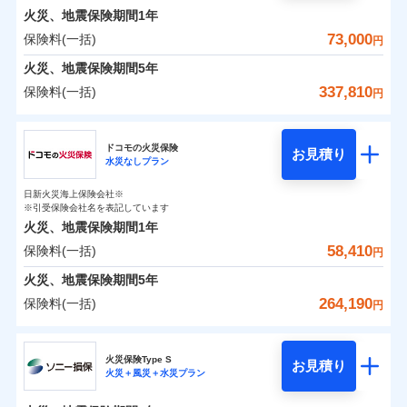
0
18,610
4,400
めポイント
選びいただけます。さらに、自分好みにオプション
家財
円
円
円
しかも「地震上乗せ特約（全半損時のみ）」で、地震
インターネット割引
銀行振込
火災、地震保険期間
1年
対面
修理付帯費用保険金
を追加・削除することで、補償内容を自由にカスタ
※4
の被害にも火災保険の保険金額に対して最大100％で備
その他付帯される
保険料（一括）内訳
73,000
保険料(一括)
01
POINT
円
請求権保全行使手続費用保険金
マイズしていただけます。ニーズに合わせたパック
※4
えられます（一部損は対象外）。
水まわりサービス（24時間サポー
補償内容
費用の補償
一括払
始期日
2025/10/01
ト）
火災、地震保険期間
5年
損害拡大防止費用保険金
単位での補償設計のため、どの補償が必要か不安な
※4
補償内容
支払方法
年払い
火災 1年
地震 1年
カギあけサービス（24時間サポー
人にも補償項目が選びやすいです。
337,810
保険料(一括)
円
※1水災料率は最低リスク区分を適用
月払い
付帯サービス
ト）
適用される割引
建築年割引
補償の範囲
免責金額（自己負
？
03
説明事項
※2雑危険（盗難を除く）および破汚
POINT
日新火災が提供する安心と信頼の事故対応で、万が
免責金額なし
※2
チューリッヒ保険会社
イチオシ
担額）
02
キャッシュレス・リペアサービス
免責金額（自己負
POINT
損において、自己負担額5万円
0
14,850
13,200
建物
円
円
円
一の場合も迅速に対応します。お客さまからの事故
免責金額なし
ネット申込
※1
担額）
家財破損支払限度額50万円
ドコモの火災保険
気象災害アラート
お見積り
申込方法
のご連絡の受付や事故相談などを、夜間・休日を問
郵送
※5
水災なしプラン
チューリッヒ保険会社のおすすめポイント
お客様ご自身により、ウェブサイトでお手続きを完
臨時費用
その他条件
水災初期費用補償特約
※3
募集文書番号
火災
風災・雹（ひょ
わず、24時間・365日対応しています。
対面
0
7,050
臨時費用
4,400
家財
円
了された場合、10％のインターネット割引が適用！
落雷
※保険料は下の場合の築年月で計算し
損害防止費用
円
う）災、雪災
円
建物の復旧に関する特約
日新火災海上保険会社※
保険料（一括）内訳
01
破裂・爆発
POINT
ています。
損害防止費用
※引受保険会社名を表記しています
（地震保険を除きます。）
残存物取片づけ費用
付帯される費用保
正式名称は、すまいの保険です。本保険は、日新火災を引受保険会社
※4
始期日
2024/10/01
新築：2026年1月
火災、地震保険期間
1年
険金
とし、取扱代理店であるドコモと共同募集代理店である株式会社ドコ
残存物取片づけ費用
メディカルアシスト
備考
付帯される費用保
失火見舞費用
※5
減らしたコストをお客さまに還元
築5年：2021年1月
付帯サービス
水災
盗難
モ・インシュアランス（以下、ドコモ・インシュアランス）が提供す
険金
58,410
保険料(一括)
火災 1年
地震 1年
失火見舞費用
介護アシスト
円
水道管修理費用
水濡れ
築10年：2016年1月
※1水災料率は最低リスク区分を適用
自分に必要な補償を選べる、だから保険料にムダが
るものです。
騒擾（じょう）
水道管修理費用
築15年：2011年1月
地震火災費用
※2破損・汚損の取扱いはなし
火災、地震保険期間
5年
ない！
外部からの落下・
破損・汚損
クレジットカード
ドコモスマート保険ナビ編集部の評価
0
※3水道管修理費用の取扱いはなし
34,300
地震火災費用
13,200
建物
円
円
円
飛来・衝突
264,190
保険料(一括)
説明事項
円
地震保険もセットOK！
イチオシ
02
※4コンビニ払の払込票をスマートフ
POINT
コンビニ払い
クレジットカード
防犯対策費用特約
その他付帯される
補償の範囲
？
03
POINT
払込方法
ォンアプリで支払うことができます。
「iehoいえほ」（補償選択型住宅用火災保険）
ドコモの火災保険
費用の補償
保険証券の不発行に関する特約（500
口座振替
コンビニ払い
特別費用保険金特約
※4
ソニー損保の新ネット火災保険は、補償の組合せが
適用される割引
※5一部契約のみ
払込方法
0
21,100
4,400
家財
お客さまのニーズ・ご予算に合わせて補償を自由に
円
円）
円
円
銀行振込
口座振替
火災保険Type S
自由だから、必要な補償に絞って選べます。
お見積り
お選びいただけます。
火災＋風災＋水災プラン
※
ドコモの火災保険
地震保険建築年割引
のおすすめポイント
銀行振込
火災
風災・雹（ひょ
募集文書番号
適用される割引
しかも、「地震上乗せ特約（全半損時のみ）」で、
その他条件
住まいのアシスタンスサービス
補償の範囲
※2
？
03
POINT
一括払
もしものとき、“時価”ではなく“新価”で保険金をお
家財セット割引
落雷
う）災、雪災