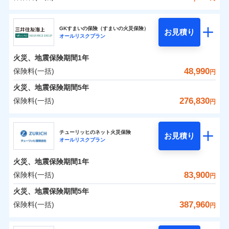
補償の範囲
？
03
POINT
東京海上日動火災保険株式会社
イチオシ
02
POINT
0
22,350
13,200
建物
円
円
円
GKすまいの保険（すまいの火災保険）
お見積り
オールリスクプラン
東京海上日動火災保険株式会社のおすすめポイン
お客様ご自身により、ウェブサイトでお手続きを完
火災
風災・雹（ひょ
0
11,000
4,400
ト
家財
円
了された場合、10％のインターネット割引が適用！
落雷
円
う）災、雪災
円
火災、地震保険期間
1年
破裂・爆発
（地震保険を除きます。）
保険料（一括）内訳
48,990
保険料(一括)
01
POINT
円
減らしたコストをお客さまに還元
水災
盗難
火災、地震保険期間
5年
水濡れ
自分に必要な補償を選べる、だから保険料にムダが
※1
火災 1年
騒擾（じょう）
地震 1年
276,830
保険料(一括)
円
ない！
外部からの落下・
破損・汚損
飛来・衝突
三井住友海上火災保険株式会社
地震保険もセットOK！
イチオシ
02
POINT
0
36,100
13,200
建物
円
円
円
チューリッヒのネット火災保険
「iehoいえほ」（補償選択型住宅用火災保険）
お見積り
オールリスクプラン
三井住友海上火災保険株式会社のおすすめポイン
お客さまのニーズ・ご予算に合わせて補償を自由に
0
10,260
4,400
ト
家財
円
お選びいただけます。
円
円
火災、地震保険期間
1年
補償の範囲
？
03
POINT
もしものとき、“時価”ではなく“新価”で保険金をお
保険料（一括）内訳
83,900
保険料(一括)
01
POINT
円
支払いします。
火災、地震保険期間
5年
上半期
新規契約数ランキング
家具や電化製品等の家財の保険金額も自由に選べま
火災 1年
地震 1年
387,960
保険料(一括)
火災
風災・雹（ひょ
円
す。
落雷
う）災、雪災
当社火災保険新規契約者数より算出[
年
月]（ドコモスマート保険
破裂・爆発
チューリッヒ保険会社
ネットに加え、お電話でもお申込み可能です！
イチオシ
02
POINT
0
21,520
13,200
ナビ調べ）
建物