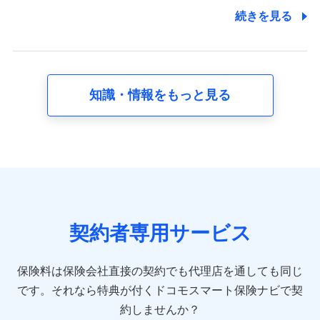
7.社員（従業者）の個人情報
続きを見る
人事･勤怠･健康・労務等の管理、給与支給、福利厚生・採用
退職関連処理等の各種手続きのため、当社と従業員または従
業員同士の連絡のため
知識・情報をもっと見る
8.取引先個人情報
取引先としての選定業務、営業情報の提供業務、契約締結手
続き業務、取引管理業務、およびこれらに準ずる業務の遂行
のため
9.お問い合わせ情報
各種お問い合わせに対応するため
契約者専用サービス
10.受託業務の 個人情報
受託業務の遂行およびこれらに準ずる業務の遂行のため
保険料は保険会社直接の契約でも代理店を通しても同じ
です。
それなら特典が付くドコモスマート保険ナビで契
11.マイカー通勤管理クラウド並びに法人向けASPサー
ビスに関してのお問い合わせ情報
約しませんか？