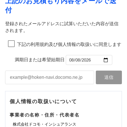
上記のお見積もり内容をメールで送
水道管修理費用
※2
すまいのサポート24
ドコモの火災保険はインターネット完結型の保険の
免責金額（自己負
イジー（番号通知方式）
クレジットカード
り巻く多様なリスクに対応。3つの基本プランから選択
火災
地震火災費用
風災・雹（ひょ
免責金額なし
付
担額）
リフォーム相談サービス
ため、保険料がリーズナブルで、各種割引も充実し
落雷
う）災、雪災
コンビニ払い
ＳＯＭＰＯダイレクト損害保険株式会社で
でき、さらに補償内容を自由にカスタマイズ可能なた
付帯サービス
火災
風災・雹（ひょ
払込方法
免責金額（自己負
破裂・爆発
長期優良住宅の維持保全サポートサー
ています。
落雷
う）災、雪災
募集文書番号
お見積もり
免責金額なし
口座振替
め、住居形態やライフスタイルに合わせて無駄のない
適用される割引
建築年割引
担額）
破裂・爆発
ビス
臨時費用
登録されたメールアドレスに試算いただいた内容が送信
保険料のお支払いでdポイントがたまります！保険
銀行振込
最適設計が実現できます。スマホ・PCで手続きが完結
水災
盗難
損害防止費用
されます。
付帯サービス
料に対して、通常のdポイントとは別に1%相当のd
水まわり・カギのトラブルサポート
水濡れ
し、24時間365日の事故受付で万一の際も安心。保険
ドコモスマート保険ナビ編集部の評価
臨時費用
水災
盗難
見積もりや保険会社とのご契約に先立ち、当社が提供する
ベーシックプラン(水災なし)に該当す
※1
残存物取片づけ費用
※2
付帯される費用保
備考
騒擾（じょう）
一括払
ポイントが上乗せして進呈されるため、「d払い」
水濡れ
料に応じてdポイントもたまる、利便性とおトクさを兼
る補償内容です
ドコモスマート保険ナビの利用規約と個人情報の取扱いに
損害防止費用
外部からの落下・
険金
破損・汚損
※1
失火見舞費用
騒擾（じょう）
下記の利用規約及び個人情報の取扱いに同意します
備考
諸費用特約セットなし
支払方法
年払い
や「dカード」でお支払いの場合は最大2%のdポイ
同意いただく必要があります。詳細について、以下をご確
飛来・衝突
ね備えた火災保険です。
残存物取片づけ費用
外部からの落下・
付帯される費用保
破損・汚損
※2
チューリッヒのネット火災保険は
ダイレクト型でネッ
水道管修理費用
※2
月払い
認ください。
ントがたまります。また「d払い」であれば、ポイ
飛来・衝突
クレジットカード
険金
失火見舞費用
ト完結のお手続き・リーズナブルな保険料
に加え、
火
ドコモスマート保険ナビ編集部の評価
地震火災費用
クレジットカード
ントで保険料を支払うこともできます。
コンビニ払い
満期日または希望始期日
ドコモスマート保険ナビサービス利用規約
水道管修理費用
災に対する補償に加え、すべてのプランに盗難等がつ
コンビニ払い
ネット申込
※3
払込方法
口座振替
払込方法
3つの基本プランからご自身にぴったりの補償をお
当社による個人情報の取扱いについて（プライバシー
地震火災費用
いており、
社会問題などを考慮された幅広い補償が特
建築年割引
口座振替
申込方法
郵送
登記物件の火災保険をお申込みの方におすすめ！登記
適用される割引
銀行振込
ポリシー）
選びいただけます。さらに、自分好みにオプション
長です。
失火見舞金など付帯される費用保険金も多
インターネット割引
銀行振込
対面
情報の自動照合によるリアルタイム契約を実現！書類
ドコモの火災保険で
d払い
修理付帯費用保険金
を追加・削除することで、補償内容を自由にカスタ
※3
く、ダイレクトでありながら充実した補償が魅力で
その他付帯される
お見積もり
の提出と保険会社審査にお時間をいただきません！
請求権保全行使手続費用保険金
マイズしていただけます。ニーズに合わせたパック
※3
水まわりサービス（24時間サポー
す。
補償内容
費用の補償
一括払
始期日
2025/10/01
一括払
ト）
損害拡大防止費用保険金
単位での補償設計のため、どの補償が必要か不安な
※3
補償内容
支払方法
年払い
支払方法
年払い
カギあけサービス（24時間サポー
個人情報の取扱いについて
見積もりや保険会社とのご契約に先立ち、当社が提供する
人にも補償項目が選びやすいです。
説明事項
※1水災料率は最低リスク区分を適用
月払い
付帯サービス
ト）
月払い
適用される割引
建築年割引
ドコモスマート保険ナビの利用規約と個人情報の取扱いに
免責金額（自己負
日新火災が提供する安心と信頼の事故対応で、万が
免責金額なし
※3
担額）
キャッシュレス・リペアサービス
同意いただく必要があります。詳細について、以下をご確
免責金額（自己負
事業者の名称・住所・代表者名
募集文書番号
一の場合も迅速に対応します。お客さまからの事故
免責金額なし
ネット申込
ジェイアイ傷害火災保険株式会社で
ネット申込
担額）
認ください。
水災初期費用補償特約
気象災害アラート
チューリッヒ保険会社で
その他条件
申込方法
のご連絡の受付や事故相談などを、夜間・休日を問
郵送
お見積もり
※4
株式会社ドコモ・インシュアランス
申込方法
郵送
臨時費用
建物の復旧に関する特約
※4