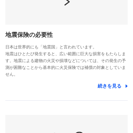
（https://www.nissay.co.jp）
はなさく生命保険株式会社
（https://www.life8739.co.jp/）
ドコモスマート保険ナビ編集部の評価
マニュライフ生命保険株式会社
（https://www.manulife.co.jp/）
地震保険の必要性
三井住友海上あいおい生命保険株式会社
ドコモの火災保険は、基本補償となる火災、破裂・爆
（https://www.msa-life.co.jp/）
発に加え、風災、落雷や盗難・水ぬれなど住まいを取
日本は世界的にも「地震国」と言われています。
メットライフ生命株式会社
地震はひとたび発生すると、広い範囲に巨大な損害をもたらしま
り巻く多様なリスクに対応。3つの基本プランから選択
(https://www.metlife.co.jp/)
す。地震による建物の火災や損壊などについては、その発生の予
でき、さらに補償内容を自由にカスタマイズ可能なた
メディケア生命保険株式会社
測が困難なことから基本的に火災保険では補償の対象としていま
め、住居形態やライフスタイルに合わせて無駄のない
（https://www.medicarelife.com/）
せん。
最適設計が実現できます。スマホ・PCで手続きが完結
し、24時間365日の事故受付で万一の際も安心。保険
■少額短期保険
続きを見る
株式会社アシロ少額短期保険
料に応じてdポイントもたまる、利便性とおトクさを兼
(https://kailash.co.jp/)
ね備えた火災保険です。
SBIいきいき少額短期保険会社 (https://www.i-
sedai.com/)
SBIペット少額短期保険株式会社
(https://www.sbipet-ssi.co.jp/)
SBIリスタ少額短期保険会社
ドコモの火災保険で