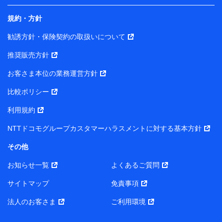
規約・方針
当社は株式会社NTTドコモ・フィナンシャルグループ
との間で、以下のとおり個人データを共同利用しま
勧誘方針・保険契約の取扱いについて
す。
推奨販売方針
【共同して利用される利用データの項目】
当社または株式会社NTTドコモ・フィナンシャルグルー
お客さま本位の業務運営方針
プがサービス提供等を通じて取得した、以下の情報など
比較ポリシー
の個人データ
基本情報
利用規約
氏名、電話番号、メールアドレス、お客さまの識別子、属
NTTドコモグループカスタマーハラスメントに対する基本方針
性、連絡先、dポイントサービスのご利用に関する情報。例
として、dポイントカード番号、性別、年齢、家族構成、住
その他
所、dポイント残高、dポイント利用履歴などが含まれます。
利用情報
お知らせ一覧
よくあるご質問
当社または株式会社NTTドコモ・フィナンシャルグループが
提供する各種サービスなどのご契約・ご利用などに関する情
サイトマップ
免責事項
報。例として、当社または株式会社NTTドコモ・フィナンシ
ャルグループが提供する各種サービスのご契約状態・ご利用
法人のお客さま
ご利用環境
履歴インターネット利用時の行動に関する情報、アプリケー
ション利用時の行動に関する情報、購入されたサービスや商