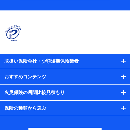
当社
株式会社NTTドコモ
【利用する者の利用目的】
当社又は株式会社NTTドコモが提供する保険関連サービスに
おけるユーザ登録受付および管理のため
当社又は株式会社NTTドコモと取引のあるもしくは委託を受
けている保険会社・提携会社の保険その他に関する情報を提
供するため、また維持管理等の委託業務遂行のため、またそ
れらに付帯、関連する当社、株式会社NTTドコモおよび提携
会社のサービスを案内、提供するため
取扱い保険会社・少額短期保険業者
（各サービスで取得したサービス利用履歴、ウェブサイトの
閲覧履歴、購買履歴、ご契約内容等のパーソナルデータを分
おすすめコンテンツ
析して、お客さまの趣味・嗜好・傾向に応じたサービス・商
品等に関するご提案や広告の配信等を行うことがありま
す。）
火災保険の瞬間比較見積もり
各種セミナーの開催のため
コンサルティングサービスの実施のため
アンケートやキャンペーン等の実施のため
保険の種類から選ぶ
上記に係る案内・手続き・管理等付帯業務を行うため
【当該個人データの管理について責任を有する者の名
称・住所・代表者名】