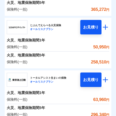
火災 1年
地震 1年
火災、地震保険期間
5年
365,272
保険料(一括)
円
0
29,427
13,200
建物
円
円
円
ジェイアイ傷害火災保険株式会社
じぶんでえらべる火災保険
お見積り
オールリスクプラン
0
23,645
4,400
ジェイアイ傷害火災保険株式会社のおすすめポイ
家財
円
円
円
ント
火災、地震保険期間
1年
保険料（一括）内訳
50,950
保険料(一括)
01
POINT
円
火災、地震保険期間
5年
火災 1年
地震 1年
258,510
保険料(一括)
円
イチオシ
02
POINT
ＳＯＭＰＯダイレクト損害保険株式会社
0
38,660
13,200
建物
円
円
円
ソニー損保の新ネット火災保険は、補償の組合せが自
トータルアシスト住まいの保険
お見積り
オールリスクプラン
ＳＯＭＰＯダイレクト損害保険株式会社のおすす
由だから、必要な補償に絞って選べます。
0
22,850
4,400
めポイント
家財
円
円
円
しかも「地震上乗せ特約（全半損時のみ）」で、地震
火災、地震保険期間
1年
の被害にも火災保険の保険金額に対して最大100％で備
保険料（一括）内訳
63,960
保険料(一括)
01
POINT
円
えられます（一部損は対象外）。
火災、地震保険期間
5年
火災 1年
地震 1年
296,340
保険料(一括)
円