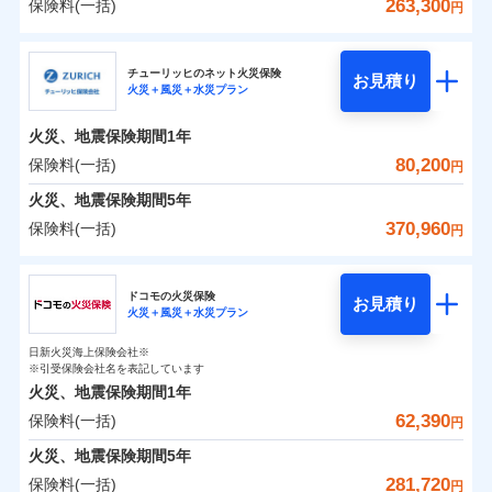
詳細を見る
火災 1年
騒擾（じょう）
地震 1年
失火見舞費用
水道管修理費用
263,300
保険料(一括)
備考
諸費用特約セットなし
詳細を見る
支払方法
年払い
円
ない！
外部からの落下・
破損・汚損
チューリッヒのネット火災保険は
ダイレクト型でネッ
水道管修理費用
地震火災費用
※2
月払い
飛来・衝突
クレジットカード
三井住友海上火災保険株式会社
すまいのリスクを６つに整理し、補償内容をシンプ
地震保険もセットOK！
イチオシ
ト完結のお手続き・リーズナブルな保険料
02
に加え、
火
POINT
0
33,780
地震火災費用
13,200
クレジットカード
建物
円
円
円
補償の範囲
？
見積もりや保険会社とのご契約に先立ち、当社が提供する
03
POINT
コンビニ払い
見積もりや保険会社とのご契約に先立ち、当社が提供する
ルにして、わかりやすいのが特徴です。
災に対する補償に加え、すべてのプランに盗難等がつ
チューリッヒのネット火災保険
「iehoいえほ」（補償選択型住宅用火災保険）
保険証券の不発行に関する特約（500
お見積り
コンビニ払い
ネット申込
※3
ドコモスマート保険ナビの利用規約と個人情報の取扱いに
適用される割引
払込方法
火災＋風災＋水災プラン
口座振替
ドコモスマート保険ナビの利用規約と個人情報の取扱いに
払込方法
三井住友海上火災保険株式会社のおすすめポイン
お客さまのニーズ・ご予算に合わせて補償を自由に
円）
いており、
すまいやライフスタイルに応じた契約プランを選べ
社会問題などを考慮された幅広い補償が特
建築年割引
同意いただく必要があります。詳細について、以下をご確
口座振替
申込方法
郵送
適用される割引
同意いただく必要があります。詳細について、以下をご確
銀行振込
0
9,910
4,400
ト
家財
円
お選びいただけます。
円
円
長です。
ます。
失火見舞金など付帯される費用保険金も多
インターネット割引
認ください。
銀行振込
火災、地震保険期間
1年
対面
火災
風災・雹（ひょ
認ください。
d払い
その他条件
住まいのアシスタンスサービス
補償の範囲
※2
？
03
POINT
く、ダイレクトでありながら充実した補償が魅力で
もしものとき、“時価”ではなく“新価”で保険金をお
落雷
う）災、雪災
建物が全焼・全壊時（延床面積に対する損害の割合
保険料（一括）内訳
ドコモスマート保険ナビサービス利用規約
80,200
保険料(一括)
01
POINT
円
ドコモスマート保険ナビサービス利用規約
破裂・爆発
水まわりサービス（24時間サポー
す。
支払いします。
一括払
始期日
2025/10/01
が80％以上）には、建物保険金額を全額お支払いし
当社による個人情報の取扱いについて（プライバシー
一括払
WEB見積もり+メールアドレス登録後
ト）
火災、地震保険期間
当社による個人情報の取扱いについて（プライバシー
5年
上半期
新規契約数ランキング
支払方法
年払い
てくれます。
家具や電化製品等の家財の保険金額も自由に選べま
ポリシー）
から4営業日+1日以降、お客さまが決
支払方法
年払い
水災
盗難
ポリシー）
火災 1年
地震 1年
カギあけサービス（24時間サポー
備考
370,960
保険料(一括)
火災
風災・雹（ひょ
円
※1雑危険（盗難を除く）および破汚
月払い
済した時点で保険のお申し込みと完了
付帯サービス
す。
水濡れ
※
説明事項
家族Eye（親族連絡先制度）
がご利用できます。
落雷
ト）
月払い
う）災、雪災
損において、自己負担額5万円
騒擾（じょう）
当社火災保険新規契約者数より算出[
となります。
年
月]（ドコモスマート保険
破裂・爆発
チューリッヒ保険会社
ネットに加え、お電話でもお申込み可能です！
イチオシ
※「ご契約者（保険にご加入されたお客さま）」が、その保険
02
キャッシュレス・リペアサービス
POINT
外部からの落下・
破損・汚損
0
19,230
13,200
ナビ調べ）
建物
円
円
円
ネット申込
契約に関する緊急連絡先としてご親族を登録する制度。
飛来・衝突
ネット申込
ドコモの火災保険
気象災害アラート
募集文書番号
お見積り
チューリッヒ保険会社で
クレジットカード
※3
申込方法
水災
郵送
盗難
※4
火災＋風災＋水災プラン
チューリッヒ保険会社のおすすめポイント
修理費だけでなく、修理と密接に関わる費用も損害保
申込方法
郵送
お見積もり
水濡れ
コンビニ払い
対面
補償の範囲
※1
？
0
03
9,160
4,400
払込方法
POINT
家財
騒擾（じょう）
円
険金としてまとめてお支払いします！
※保険料は下の場合の築年月で計算し
対面
円
円
日新火災海上保険会社※
口座振替
保険料（一括）内訳
01
外部からの落下・
破損・汚損
POINT
ています。
※引受保険会社名を表記しています
全国の損害サービス拠点が一日でも早く保険金をお届
チューリッヒ保険会社の
飛来・衝突
始期日
2024/10/01
銀行振込
新築：2026年1月
火災、地震保険期間
1年
始期日
2026/04/01
備考
詳細を見る
けできるよう万全の損害サービス体制で手厚く支援し
築5年：2021年1月
三井住友海上火災保険株式会社で
62,390
保険料(一括)
火災
風災・雹（ひょ
火災 1年
地震 1年
円
ランキングをもっと見る
ます！
築10年：2016年1月
※1破損・汚損の取扱いはなし
一括払
お見積もり
落雷
う）災、雪災
※1損害割合が30%未満の場合は定率
築15年：2011年1月
「メディカルアシスト」「介護アシスト」など豊富な
ドコモスマート保険ナビ編集部の評価
※2水道管修理費用の取扱いはなし
火災、地震保険期間
破裂・爆発
5年
補償内容
支払方法
年払い
見積もりや保険会社とのご契約に先立ち、当社が提供する
払、水災料率は最低リスク区分を適用
0
説明事項
※3コンビニ払の払込票をスマートフ
39,250
13,200
建物
円
付帯サービスでお客様の日々の生活もしっかりサポー
円
円
三井住友海上火災保険株式会社の
281,720
保険料(一括)
ドコモスマート保険ナビの利用規約と個人情報の取扱いに
※2破損・汚損、水ぬれは自己負担額
月払い
円