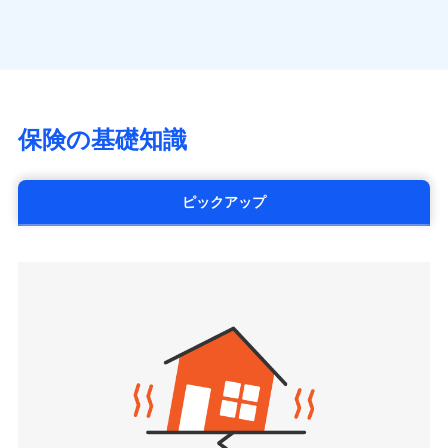
（https://www.axa.co.jp/）
※「ご契約者（保険にご加入されたお客さま）」が、その保険
す。
月払い
SBI生命保険株式会社（https://www.sbilife.co.jp/）
契約に関する緊急連絡先としてご親族を登録する制度。
FWD生命保険株式会社
ネット申込
（https://www.fwdlife.co.jp/）
申込方法
郵送
ソニー生命保険株式会社
対面
（https://www.sonylife.co.jp）
チューリッヒ保険会社で
SOMPOひまわり生命保険株式会社
保険の基礎知識
三井住友海上火災保険株式会社で
お見積もり
始期日
2026/04/01
（https://www.himawari-life.co.jp/）
お見積もり
第一ネオ生命保険株式会社
チューリッヒ保険会社の
※1損害割合が30%未満の場合は定率
（https://neofirst.co.jp/）
ピックアップ
三井住友海上火災保険株式会社の
詳細を見る
払、水災料率は最低リスク区分を適用
大樹生命保険株式会社（https://www.taiju-
詳細を見る
※2失火見舞費用の取扱いはなし
life.co.jp）
※3水道管修理費用の取扱いはなし
太陽生命保険株式会社（https://www.taiyo-
見積もりや保険会社とのご契約に先立ち、当社が提供する
説明事項
※4地震火災費用の取扱いはなし
見積もりや保険会社とのご契約に先立ち、当社が提供する
seimei.co.jp）
ドコモスマート保険ナビの利用規約と個人情報の取扱いに
※5火災・風災等の事故により建物に
ドコモスマート保険ナビの利用規約と個人情報の取扱いに
損害が生じたとき、日新火災がご案内
チューリッヒ生命保険株式会社
同意いただく必要があります。詳細について、以下をご確
同意いただく必要があります。詳細について、以下をご確
する修理業者（指定工務店）が建物の
認ください。
（https://www.zurichlife.co.jp/）
修理を行います。
認ください。
東京海上日動あんしん生命保険株式会社
ドコモスマート保険ナビサービス利用規約
（https://www.tmn-anshin.co.jp/）
ドコモスマート保険ナビサービス利用規約
当社による個人情報の取扱いについて（プライバシー
募集文書番号
なないろ生命保険株式会社
当社による個人情報の取扱いについて（プライバシー
ポリシー）
（https://www.nanairolife.co.jp/）
ポリシー）
日本生命保険相互会社