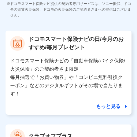
各種お問い合わせに対応するため
ドコモスマート保険ナビ提供の契約者専用サービスは、ソニー損保、ドコ
当社のサービスに関する情報提供や、皆様に有用なお知らせ
モの賃貸火災保険、ドコモの火災保険のご契約者さまへの提供はございま
をお送りするため
せん。
アンケートの送付のため
当社のサービスや媒体の運営改善に必要なデータを解析し、
分析するため
当社の対応品質向上やお問い合わせ内容の正確な把握のため
ドコモスマート保険ナビの日/今月のお
個人情報保護管理者の職名、連絡先
すすめ/毎月プレゼント
株式会社ドコモ・インシュアランス 営業部長
〒103-0013 東京都中央区日本橋人形町2-14-10 アー
ドコモスマート保険ナビの「自動車保険/バイク保険/
バンネット日本橋ビル 3F
火災保険」のご契約者さま限定！
株式会社ドコモ・インシュアランス
毎月抽選で「お買い物券」や「コンビニ無料引換ク
ーポン」などのデジタルギフトがその場で当たりま
個人情報の第三者提供について
す！
当社ではご本人の同意がある場合または法令に基づく場
合を除き、第三者に提供いたしません。
もっと見る
業務の委託
当社は利用目的の達成に必要な範囲内において個人情報
クラブオフプラス