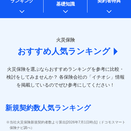
ランキング
契約者特典
※1水災料率は最低リスク区分を適用
一括払
万一ご自宅が被害にあわれた場合は、修繕業者のご紹
始期日
2026/01/01
同意いただく必要があります。詳細について、以下をご確
銀行振込
基礎知識
上記に係る案内・手続き・管理等付帯業務を行うため
※2損害保険金として支払い
支払方法
ドコモスマート保険ナビ編集部の評価
年払い
介などをご利用いただけます。
認ください。
説明事項
* 当社が委託を受けている保険会社の情報は、保険会社
※3損害保険金が支払われる場合に限
※1損害割合が30%未満の場合は定率
月払い
コンビニ払いの払込票をスマートフォンアプリでお支
一括払
ドコモスマート保険ナビサービス利用規約
り、費用保険金として支払い
のホームページに掲載しておりますので、ご確認くださ
払、水災料率は最も水災リスクが低い
補償内容
払いが可能です。
支払方法
年払い
ドコモの火災保険は、基本補償となる火災、破裂・爆
い。
当社による個人情報の取扱いについて（プライバシー
水災等地を適用
ネット申込
説明事項
月払い
募集文書番号
ポリシー）
発に加え、風災、落雷や盗難・水ぬれなど住まいを取
※2水道管修理費用の取扱いはなし
申込方法
郵送
■損害保険
※3一括払・年払のみ、コンビニ・ペ
り巻く多様なリスクに対応。3つの基本プランから選択
火災保険
免責金額（自己負
対面
ネット申込
イジー（番号通知方式）
あいおいニッセイ同和損害保険株式会社
免責金額なし
でき、さらに補償内容を自由にカスタマイズ可能なた
担額）
おすすめ人気ランキング
申込方法
(https://www.aioinissaydowa.co.jp/)
郵送
め、住居形態やライフスタイルに合わせて無駄のない
始期日
2024/10/01
ＳＯＭＰＯダイレクト損害保険株式会社で
募集文書番号
アクサ損害保険株式会社 (https://www.axa-
対面
最適設計が実現できます。スマホ・PCで手続きが完結
臨時費用
お見積もり
direct.co.jp/)
し、24時間365日の事故受付で万一の際も安心。保険
損害防止費用
※1水災料率は最低リスク区分を適用
火災保険を選ぶならおすすめランキングを参考に比較・
アニコム損害保険株式会社 (https://www.anicom-
始期日
2026/08/01
ドコモスマート保険ナビ編集部の評価
料に応じてdポイントもたまる、利便性とおトクさを兼
残存物取片づけ費用
※2盗難および水ぬれについては対象
付帯される費用保
sompo.co.jp/)
検討をしてみませんか？
各保険会社の「イチオシ」情報
見積もりや保険会社とのご契約に先立ち、当社が提供する
です。
険金
ね備えた火災保険です。
失火見舞費用
※2
東京海上ダイレクト損害保険株式会社
※1盗難、水濡れ、騒擾（じょう）、
を掲載しているのでぜひ参考にしてください！
※3水ぬれは自己負担額5万円
ドコモスマート保険ナビの利用規約と個人情報の取扱いに
修理費だけでなく、修理と密接に関わる費用も損害
水道管修理費用
外部からの落下・飛来・衝突は自動付
※3
(https://www.e-design.net/)
※4事故時諸費用（火災・風水災等限
同意いただく必要があります。詳細について、以下をご確
保険金としてまとめてお支払いしてくれます。
帯です。
地震火災費用
AIG損害保険株式会社
※4
説明事項
ドコモスマート保険ナビ編集部の評価
定）特約セットありも選択可能
認ください。
※2水まわりトラブル、カギ開け対
(https://www.aig.co.jp/sonpo)
全国の損害サービス拠点が一日でも早く保険金をお
※5修理費として保険金をお支払いし
応、ガラス破損の場合に60分までの
ドコモスマート保険ナビサービス利用規約
新規契約数人気ランキング
ます。
その他付帯される
ＳＢＩ損害保険株式会社
届けできるよう万全の損害サービス体制で手厚く支
修理付帯費用
簡易作業無料でご提供いたします。弊
登記物件の火災保険をお申込みの方におすすめ！登記
※6セットありも選択可能
費用の補償
当社による個人情報の取扱いについて（プライバシー
ドコモの火災保険で
(https://www.sbisonpo.co.jp/)
援が受けられます。
社提携業者にて24時間365日受付。受
※7保険金額×5％、300万円限度
情報の自動照合によるリアルタイム契約を実現！書類
説明事項
ポリシー）
お見積もり
ジェイアイ傷害火災保険株式会社
付後、専門業者が対応に向かいます。
当社火災保険新規契約者数より算出[2026年7月1日時点]（ドコモスマート
「メディカルアシスト」「介護アシスト」など豊富
※8一括払、長期一括払のみ
の提出と保険会社審査にお時間をいただきません！
インターネット割引
(https://www.jihoken.co.jp/)
ガラス破損の対応時間は9時～20時と
保険ナビ調べ）
な付帯サービスでお客様の日々の生活も充実したサ