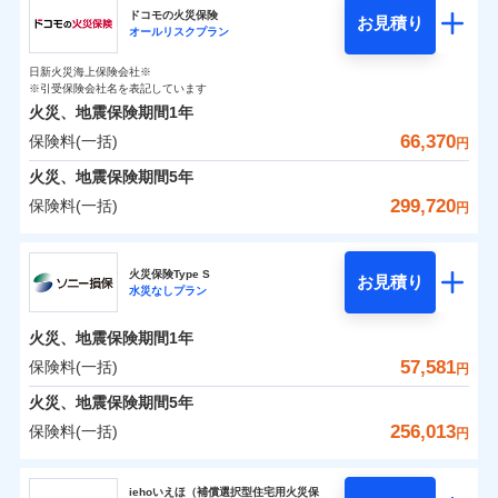
円
円
円
ドコモの火災保険
お見積り
水災
盗難
オールリスクプラン
チューリッヒ保険会社のおすすめポイント
修理費だけでなく、修理と密接に関わる費用も損害保
水濡れ
補償の範囲
※1
？
0
03
9,870
4,400
POINT
家財
騒擾（じょう）
円
険金としてまとめてお支払いします！
円
円
日新火災海上保険会社※
保険料（一括）内訳
01
外部からの落下・
破損・汚損
POINT
※引受保険会社名を表記しています
全国の損害サービス拠点が一日でも早く保険金をお届
飛来・衝突
火災、地震保険期間
1年
けできるよう万全の損害サービス体制で手厚く支援し
66,370
保険料(一括)
火災
風災・雹（ひょ
火災 1年
地震 1年
円
ランキングをもっと見る
ます！
落雷
う）災、雪災
「メディカルアシスト」「介護アシスト」など豊富な
火災、地震保険期間
破裂・爆発
5年
0
41,050
13,200
建物
円
付帯サービスでお客様の日々の生活もしっかりサポー
円
円
299,720
保険料(一括)
円
イチオシ
02
POINT
水災
盗難
トします！
水濡れ
ドコモの火災保険
※1
騒擾（じょう）
0
25,250
4,400
すまいのリスクを6つに整理し、補償内容をシンプルに
家財
円
円
円
上半期
新規契約数ランキング
火災保険Type S
外部からの落下・
破損・汚損
お見積り
わかりやすくしています！
水災なしプラン
飛来・衝突
※
ドコモの火災保険
のおすすめポイント
補償の範囲
？
03
POINT
補償内容
※2
すまいやライフスタイルに応じた契約プランをご用意
当社火災保険新規契約者数より算出[
年
月]（ドコモスマート保険
火災、地震保険期間
1年
保険料（一括）内訳
01
POINT
しています。
ナビ調べ）
57,581
保険料(一括)
円
お客さまのニーズに合わせてオプションの特約のご選
免責金額（自己負
火災
風災・雹（ひょ
免責金額なし
※2
落雷
う）災、雪災
択が可能です。
担額）
火災 1年
地震 1年
火災、地震保険期間
5年
イチオシ
破裂・爆発
02
POINT
建物が全焼・全壊時（延床面積に対する損害の割合が
256,013
保険料(一括)
円
臨時費用
80％以上）には、建物保険金額を全額お支払いいたし
0
25,320
13,200
建物
円
円
円
水災
補償内容
盗難
火災、自然災害、盗難などトータルでカバーし、大
ソニー損害保険株式会社
損害防止費用
ます！
水濡れ
切な住まいをお守りします！
iehoいえほ（補償選択型住宅用火災保
※1
ランキングをもっと見る