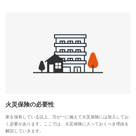
上記に係る連絡・手続き・管理等付帯業務を行うため
3.セミナー募集サイトから取得した個人情報
各種セミナーの案内、開催のため
上記に係る連絡・手続き・管理等付帯業務を行うため
4.家族・友達紹介にて取得した個人情報
被紹介者への連絡、及び当社と取引のあるもしくは委託を受
けている保険会社・提携会社の保険その他に関する情報を提
供し、金融商品等の契約を勧奨するため
アンケートやキャンペーン等の実施のため
上記に係る連絡・手続き・管理等付帯業務を行うため
5.通話録音にて取得する情報
電話対応の品質向上およびお問合せ内容の正確な把握のため
火災保険の必要性
家を保有している以上、万が一に備えて火災保険には加入してお
6.採用応募者の個人情報
く必要があります。ここでは、火災保険に入っておくべき理由を
採用選考および入社手続を実施するため
解説していきます。