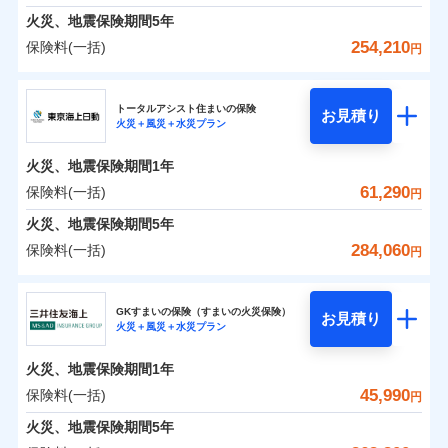
免責金額（自己負
料に対して、通常のdポイントとは別に1%相当のd
免責金額なし
募集文書番号
※1
水災
盗難
険金
失火見舞費用
担額）
火災、地震保険期間
5年
※3
※1破損・汚損の免責額5万円
ドコモスマート保険ナビ編集部の評価
ポイントが上乗せして進呈されるため、「d払い」
水濡れ
見積もりや保険会社とのご契約に先立ち、当社が提供する
※1水災料率は最低リスク区分を適用
火災 1年
水道管修理費用
地震 1年
※2水まわりトラブル、カギ開け対
騒擾（じょう）
※4
254,210
保険料(一括)
円
や「dカード」でお支払いの場合は最大2%のdポイ
ドコモスマート保険ナビの利用規約と個人情報の取扱いに
※2水ぬれ、破損、汚損等は自己負担
外部からの落下・
イチオシ
破損・汚損
02
応、ガラス破損の場合に60分までの
臨時費用
POINT
地震火災費用
※5
同意いただく必要があります。詳細について、以下をご確
補償内容
ントがたまります。また「d払い」であれば、ポイ
飛来・衝突
額5万円
修理費だけでなく、修理と密接に関わる費用も損害
ＳＯＭＰＯダイレクト損害保険株式会社
簡易作業無料でご提供いたします。弊
損害防止費用
0
36,560
13,200
建物
円
円
円
認ください。
※3事故時諸費用（火災・風水災等限
ントで保険料を支払うこともできます。
社提携業者にて24時間365日受付。受
ランキングをもっと見る
保険金としてまとめてお支払いしてくれます。
ソニー損保の新ネット火災保険は、補償の組合せが自
その他付帯される
トータルアシスト住まいの保険
残存物取片づけ費用
付帯される費用の
お見積り
定）特約セットありも選択可能
修理付帯費用
付後、専門業者が対応に向かいます。
説明事項
ドコモスマート保険ナビサービス利用規約
火災＋風災＋水災プラン
3つの基本プランからご自身にぴったりの補償をお
説明事項
費用の補償
ＳＯＭＰＯダイレクト損害保険株式会社のおすす
由だから、必要な補償に絞って選べます。
補償
全国の損害サービス拠点が一日でも早く保険金をお
※4修理費として保険金をお支払いし
失火見舞費用
免責金額（自己負
ガラス破損の対応時間は9時～20時と
ドコモスマート保険ナビ編集部の評価
免責金額なし
当社による個人情報の取扱いについて（プライバシー
0
21,090
4,400
めポイント
選びいただけます。さらに、自分好みにオプション
家財
ます。
円
円
円
しかも「地震上乗せ特約（全半損時のみ）」で、地震
届けできるよう万全の損害サービス体制で手厚く支
担額）
なります。
水道管修理費用
火災、地震保険期間
1年
ポリシー）
※5セットありも選択可能
インターネット割引
を追加・削除することで、補償内容を自由にカスタ
※3クレジットカード会社の分割払い
の被害にも火災保険の保険金額に対して最大100％で備
援が受けられます。
地震火災費用
保険料（一括）内訳
61,290
保険料(一括)
※6保険金額×5％、300万円限度
01
POINT
円
が可能なことがあります。詳しくは各
適用される割引
指定工務店割引
登記物件の火災保険をお申込みの方におすすめ！登記
マイズしていただけます。ニーズに合わせたパック
臨時費用
えられます（一部損は対象外）。
「メディカルアシスト」「介護アシスト」など豊富
※7一括払、長期一括払のみ
クレジットカード会社にご確認くださ
建築年割引（地震保険）
火災、地震保険期間
5年
情報の自動照合によるリアルタイム契約を実現！書類
単位での補償設計のため、どの補償が必要か不安な
損害防止費用
適用される割引
建築年割引
補償内容
な付帯サービスでお客様の日々の生活も充実したサ
い。
火災 1年
地震 1年
の提出と保険会社審査にお時間をいただきません！
人にも補償項目が選びやすいです。
284,060
保険料(一括)
補償内容
残存物取片づけ費用
付帯される費用保
円
ポートが受けられます。
その他条件
指定工務店特約
※6
補償の範囲
？
付帯サービス
険金
03
住まいの緊急かけつけサービス
POINT
失火見舞費用
日新火災が提供する安心と信頼の事故対応で、万が
募集文書番号
募集文書番号
東京海上日動火災保険株式会社
イチオシ
02
免責金額（自己負
POINT
0
21,750
13,200
建物
円
円
円
水道管修理費用
一の場合も迅速に対応します。お客さまからの事故
免責金額なし
※2
※1
すまいのサポート24
担額）
GKすまいの保険（すまいの火災保険）
免責金額（自己負
クレジットカード
お見積り
地震火災費用
免責金額なし
のご連絡の受付や事故相談などを、夜間・休日を問
※1
火災＋風災＋水災プラン
東京海上日動火災保険株式会社のおすすめポイン
担額）
お客様ご自身により、ウェブサイトでお手続きを完
リフォーム相談サービス
コンビニ払い
火災
風災・雹（ひょ
付帯サービス
わず、24時間・365日対応しています。
払込方法
0
10,700
臨時費用
4,400
ト
家財
円
了された場合、10％のインターネット割引が適用！
落雷
長期優良住宅の維持保全サポートサー
円
う）災、雪災
円
ジェイアイ傷害火災保険株式会社で
口座振替
適用される割引
建築年割引
火災、地震保険期間
1年
東京海上日動火災保険株式会社で
破裂・爆発
ビス
臨時費用
損害防止費用
（地震保険を除きます。）
お見積もり
正式名称は、すまいの保険です。本保険は、日新火災を引受保険会社
銀行振込
お見積もり
保険料（一括）内訳
45,990
保険料(一括)
01
POINT
円
損害防止費用
とし、取扱代理店であるドコモと共同募集代理店である株式会社ドコ
残存物取片づけ費用
付帯される費用保
減らしたコストをお客さまに還元
付帯サービス
水まわり・カギのトラブルサポート
ドコモスマート保険ナビ編集部の評価
水災
盗難
ベーシックプラン(水災あり)に該当す
モ・インシュアランス（以下、ドコモ・インシュアランス）が提供す
険金
ジェイアイ傷害火災保険株式会社の
残存物取片づけ費用
火災、地震保険期間
5年
失火見舞費用
付帯される費用保
備考
一括払
水濡れ
東京海上日動火災保険株式会社の
ドコモスマート保険ナビ編集部の評価
自分に必要な補償を選べる、だから保険料にムダが
る補償内容です
るものです。
※1
険金