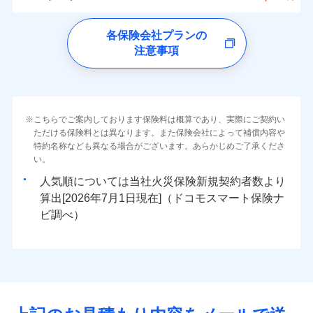
イチオシ
02
ォンアプリで支払うことができます。
POINT
クレジットカード
水災
盗難
トします！
5万円
詳細を見る
同意いただく必要があります。詳細について、以下をご確
ソニー損保の新ネット火災保険は、補償の組合せが
※4一部契約のみ
水濡れ
ドコモの火災保険
コンビニ払い
※3失火見舞費用の取扱いはなし
免責金額（自己負
※3
認ください。
※1
ネット申込
自由だから、必要な補償に絞って選べます。
免責金額なし
騒擾（じょう）
払込方法
※1
0
23,350
4,400
すまいのリスクを6つに整理し、補償内容をシンプルに
家財
円
円
円
上半期
新規契約数ランキング
各保険会社プランの
※4水道管修理費用の取扱いはなし
担額）
口座振替
外部からの落下・
破損・汚損
申込方法
郵送
ドコモスマート保険ナビサービス利用規約
募集文書番号
しかも、「地震上乗せ特約（全半損時のみ）」で、
説明事項
（破損・汚損等危険補償特約で補償対
わかりやすくしています！
見積もりや保険会社とのご契約に先立ち、当社が提供する
注意事項
飛来・衝突
※
ドコモの火災保険
のおすすめポイント
補償の範囲
銀行振込
？
03
POINT
補償内容
対面
象となる場合があります）
当社による個人情報の取扱いについて（プライバシー
ドコモスマート保険ナビの利用規約と個人情報の取扱いに
地震の被害にも最大100％で備えられます。
すまいやライフスタイルに応じた契約プランをご用意
臨時費用
当社火災保険新規契約者数より算出[
年
月]（ドコモスマート保険
※5地震火災費用の取扱いはなし
ポリシー）
同意いただく必要があります。詳細について、以下をご確
保険料（一括）内訳
01
POINT
しています。
損害防止費用
ナビ調べ）
一括払
※6火災・風災等の事故により建物に
始期日
2026/08/01
認ください。
お客さまのニーズに合わせてオプションの特約のご選
残存物取片づけ費用
付帯される費用保
損害が生じたとき、日新火災がご案内
支払方法
年払い
免責金額（自己負
火災
風災・雹（ひょ
免責金額なし
ドコモスマート保険ナビサービス利用規約
険金
する修理業者（指定工務店）が建物の
落雷
う）災、雪災
択が可能です。
失火見舞費用
担額）
火災 1年
地震 1年
※2
月払い
こちらでご案内しております保険料は概算であり、実際にご契約い
※1破損・汚損の免責額5万円
イチオシ
破裂・爆発
02
修理を行います。
POINT
当社による個人情報の取扱いについて（プライバシー
建物が全焼・全壊時（延床面積に対する損害の割合が
ただける保険料とは異なります。また保険会社によって補償内容や
水道管修理費用
※2水まわりトラブル、カギ開け対
※3
ドコモスマート保険ナビ編集部の評価
ソニー損害保険株式会社で
ポリシー）
特約名称なども異なる場合がございます。あらかじめご了承くださ
応、ガラス破損の場合に60分までの
臨時費用
80％以上）には、建物保険金額を全額お支払いいたし
ネット申込
地震火災費用
0
22,840
※4
13,200
建物
円
円
円
水災
補償内容
盗難
火災、自然災害、盗難などトータルでカバーし、大
お見積もり
募集文書番号
い。
簡易作業無料でご提供いたします。弊
損害防止費用
ます！
申込方法
郵送
水濡れ
切な住まいをお守りします！
社提携業者にて24時間365日受付。受
※1
ランキングをもっと見る
補償を自由に選べて、もしものときは「新価（再調達
騒擾（じょう）
人気順については当社
新規契約者数より
その他付帯される
残存物取片づけ費用
「フルサポートプラン」、「セレクト（水災なし）プ
付帯される費用の
対面
修理付帯費用
付後、専門業者が対応に向かいます。
外部からの落下・
破損・汚損
0
21,950
4,400
説明事項
費用の補償
水まわりトラブル、カギ開け対応など「住まいのア
家財
円
価額）」でお支払いします。
円
円
補償
算出[
年
月
日現在]（ドコモスマート保険ナ
見積もりや保険会社とのご契約に先立ち、当社が提供する
※
失火見舞費用
ラン
」の場合は、暮らしのQQ隊サービスがご利用い
免責金額（自己負
ガラス破損の対応時間は9時～20時と
飛来・衝突
免責金額なし
シスタンスサービス」が無料付帯
万一ご自宅が被害にあわれた場合は、修繕業者のご紹
ドコモスマート保険ナビの利用規約と個人情報の取扱いに
始期日
ビ調べ）
2026/01/01
担額）
なります。
水道管修理費用
ただけます。
インターネット割引
同意いただく必要があります。詳細について、以下をご確
※3クレジットカード会社の分割払い
介などをご利用いただけます。
補償の対象やお客さまの状況に応じたさまざまな割
地震火災費用
マンション等の共同住宅専用
が可能なことがあります。詳しくは各
適用される割引
指定工務店割引
認ください。
※1破損・汚損、物体の落下・飛来等/
臨時費用
コンビニ払いの払込票をスマートフォンアプリでお支
引をご用意！
クレジットカード会社にご確認くださ
ドコモスマート保険ナビ編集部の評価
騒擾、水濡れのみ自己負担額5万円
建築年割引（地震保険）
損害防止費用
払いが可能です。
適用される割引
ドコモスマート保険ナビサービス利用規約
建築年割引
い。
（物体の落下・飛来等/騒擾、水濡れ
補償の範囲
補償内容
残存物取片づけ費用
？
付帯される費用保
当社による個人情報の取扱いについて（プライバシー
03
POINT
説明事項
は建物のみ自己負担あり）
イチオシ
その他条件
指定工務店特約
02
※5
POINT
ドコモの火災保険は、基本補償となる火災、破裂・爆
補償の範囲
付帯サービス
険金
住まいの緊急かけつけサービス
？
ポリシー）
03
失火見舞費用
POINT
※2水道管修理費用の取扱いはなし
募集文書番号
補償内容
発に加え、風災、落雷や盗難・水ぬれなど住まいを取
※3一括払・年払のみ、コンビニ・ペ