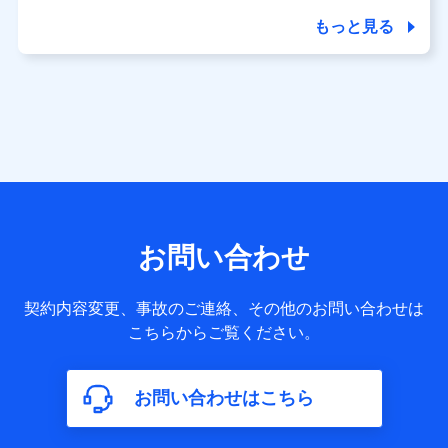
商品の名称・購入場所・決済に関する情報、アンケートの回
答に関する情報などが含まれます。
もっと見る
保険関連サービス情報
当社又は株式会社NTTドコモが提供する保険関連サービスに
関して取得し、又は保有する情報。例として、見積請求受付
時、資料請求受付時又はユーザー登録受付時に提供いただい
た情報（氏名、住所、生年月日、性別、保険契約者と被保険
者の関係、保険加入の目的、保険商品の内容、保険料、保険
料のお支払方法、車のメーカーや走行距離などの情報、建物
の構造や築年数などの情報、ペットの種類や年齢など）及び
お客様との応対記録 （お客様に提示した比較見積の試算結
果情報、メールマガジンを提供した際のメール内容や送信履
歴の情報及び保険の更改案内等を提供した際のメール内容や
送信履歴などの情報）が含まれます。
お問い合わせ
保険契約情報
当社又は株式会社NTTドコモが取得し、又は保有する保険契
約に関する情報。例として、保険契約者及び被保険者の氏
契約内容変更、事故のご連絡、その他のお問い合わせは
名、住所、生年月日、性別、保険契約者と被保険者の関係、
こちらからご覧ください。
保険加入の目的、保険商品の内容、保険料、保険料のお支払
方法、車のメーカーや走行距離などの情報、建物の構造や築
年数などの情報、ペットの種類や年齢などの情報などが含ま
お問い合わせはこちら
れます。
【共同して利用する者の範囲】