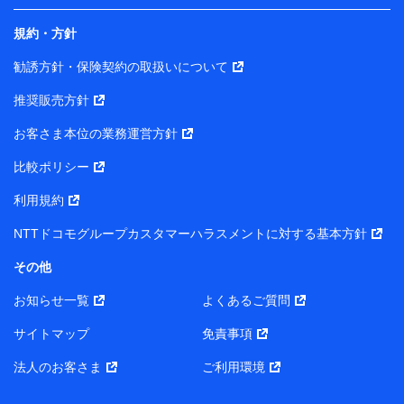
規約・方針
当社は株式会社NTTドコモ・フィナンシャルグループ
との間で、以下のとおり個人データを共同利用しま
勧誘方針・保険契約の取扱いについて
す。
推奨販売方針
【共同して利用される利用データの項目】
当社または株式会社NTTドコモ・フィナンシャルグルー
お客さま本位の業務運営方針
プがサービス提供等を通じて取得した、以下の情報など
比較ポリシー
の個人データ
基本情報
利用規約
氏名、電話番号、メールアドレス、お客さまの識別子、属
NTTドコモグループカスタマーハラスメントに対する基本方針
性、連絡先、dポイントサービスのご利用に関する情報。例
として、dポイントカード番号、性別、年齢、家族構成、住
その他
所、dポイント残高、dポイント利用履歴などが含まれます。
利用情報
お知らせ一覧
よくあるご質問
当社または株式会社NTTドコモ・フィナンシャルグループが
提供する各種サービスなどのご契約・ご利用などに関する情
サイトマップ
免責事項
報。例として、当社または株式会社NTTドコモ・フィナンシ
ャルグループが提供する各種サービスのご契約状態・ご利用
法人のお客さま
ご利用環境
履歴インターネット利用時の行動に関する情報、アプリケー
ション利用時の行動に関する情報、購入されたサービスや商