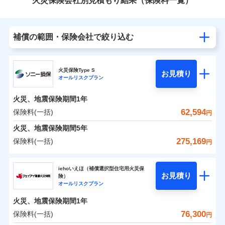
火災保険会社別見積もり結果（保険料一覧）
補償の範囲・保険会社で絞り込む
火災保険Type S
お見積り
オールリスクプラン
火災、地震保険期間
1年
62,594
保険料(一括)
円
火災、地震保険期間
5年
275,169
保険料(一括)
円
ソニー損害保険株式会社
iehoいえほ（補償選択型住宅用火災保
お見積り
険）
ソニー損害保険株式会社のおすすめポイント
オールリスクプラン
火災、地震保険期間
1年
保険料（一括）内訳
01
POINT
76,300
保険料(一括)
円