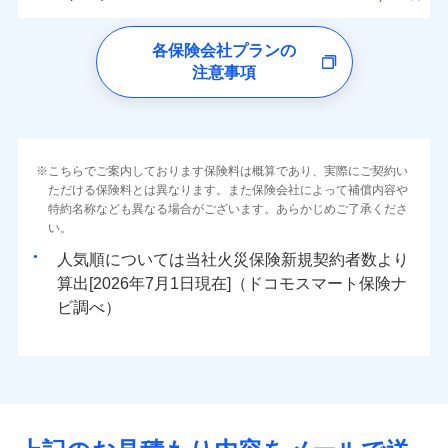
イチオシ
02
ォンアプリで支払うことができます。
POINT
クレジットカード
水災
盗難
トします！
5万円
詳細を見る
同意いただく必要があります。詳細について、以下をご確
ソニー損保の新ネット火災保険は、補償の組合せが
※4一部契約のみ
水濡れ
ドコモの火災保険
コンビニ払い
※3失火見舞費用の取扱いはなし
免責金額（自己負
※3
認ください。
※1
ネット申込
自由だから、必要な補償に絞って選べます。
免責金額なし
騒擾（じょう）
払込方法
※1
0
24,850
2,530
すまいのリスクを6つに整理し、補償内容をシンプルに
家財
円
円
円
上半期
新規契約数ランキング
各保険会社プランの
※4水道管修理費用の取扱いはなし
担額）
口座振替
外部からの落下・
破損・汚損
申込方法
郵送
ドコモスマート保険ナビサービス利用規約
募集文書番号
しかも、「地震上乗せ特約（全半損時のみ）」で、
説明事項
（破損・汚損等危険補償特約で補償対
わかりやすくしています！
見積もりや保険会社とのご契約に先立ち、当社が提供する
注意事項
飛来・衝突
※
ドコモの火災保険
のおすすめポイント
補償の範囲
銀行振込
？
03
POINT
補償内容
対面
象となる場合があります）
当社による個人情報の取扱いについて（プライバシー
ドコモスマート保険ナビの利用規約と個人情報の取扱いに
地震の被害にも最大100％で備えられます。
すまいやライフスタイルに応じた契約プランをご用意
臨時費用
当社火災保険新規契約者数より算出[
年
月]（ドコモスマート保険
※5地震火災費用の取扱いはなし
ポリシー）
同意いただく必要があります。詳細について、以下をご確
保険料（一括）内訳
01
POINT
しています。
損害防止費用
ナビ調べ）
一括払
※6火災・風災等の事故により建物に
始期日
2026/08/01
認ください。
お客さまのニーズに合わせてオプションの特約のご選
残存物取片づけ費用
付帯される費用保
損害が生じたとき、日新火災がご案内
支払方法
年払い
免責金額（自己負
火災
風災・雹（ひょ
免責金額なし
ドコモスマート保険ナビサービス利用規約
険金
する修理業者（指定工務店）が建物の
落雷
う）災、雪災
択が可能です。
失火見舞費用
担額）
火災 1年
地震 1年
※2
月払い
こちらでご案内しております保険料は概算であり、実際にご契約い
※1破損・汚損の免責額5万円
イチオシ
破裂・爆発
02
修理を行います。
POINT
当社による個人情報の取扱いについて（プライバシー
建物が全焼・全壊時（延床面積に対する損害の割合が
ただける保険料とは異なります。また保険会社によって補償内容や
水道管修理費用
※2水まわりトラブル、カギ開け対
※3
ドコモスマート保険ナビ編集部の評価
ソニー損害保険株式会社で
ポリシー）
特約名称なども異なる場合がございます。あらかじめご了承くださ
応、ガラス破損の場合に60分までの
臨時費用
80％以上）には、建物保険金額を全額お支払いいたし
ネット申込
地震火災費用
0
21,240
※4
7,580
建物
円
円
円
水災
補償内容
盗難
火災、自然災害、盗難などトータルでカバーし、大
お見積もり
募集文書番号
い。
簡易作業無料でご提供いたします。弊
損害防止費用
ます！
申込方法
郵送
水濡れ
切な住まいをお守りします！
社提携業者にて24時間365日受付。受
※1
ランキングをもっと見る
補償を自由に選べて、もしものときは「新価（再調達
騒擾（じょう）
人気順については当社
新規契約者数より
その他付帯される
残存物取片づけ費用
「フルサポートプラン」、「セレクト（水災なし）プ
付帯される費用の
対面
修理付帯費用
付後、専門業者が対応に向かいます。
外部からの落下・
破損・汚損
0
23,600
2,530
説明事項
費用の補償
水まわりトラブル、カギ開け対応など「住まいのア
家財
円
価額）」でお支払いします。
円
円
補償
算出[
年
月
日現在]（ドコモスマート保険ナ
見積もりや保険会社とのご契約に先立ち、当社が提供する
※
失火見舞費用
ラン
」の場合は、暮らしのQQ隊サービスがご利用い
免責金額（自己負
ガラス破損の対応時間は9時～20時と
飛来・衝突
免責金額なし
シスタンスサービス」が無料付帯
万一ご自宅が被害にあわれた場合は、修繕業者のご紹
ドコモスマート保険ナビの利用規約と個人情報の取扱いに
始期日
ビ調べ）
2026/01/01
担額）
なります。
水道管修理費用
ただけます。
インターネット割引
同意いただく必要があります。詳細について、以下をご確
※3クレジットカード会社の分割払い
介などをご利用いただけます。
補償の対象やお客さまの状況に応じたさまざまな割
地震火災費用
マンション等の共同住宅専用
が可能なことがあります。詳しくは各
適用される割引
指定工務店割引
認ください。
※1破損・汚損、物体の落下・飛来等/
臨時費用
コンビニ払いの払込票をスマートフォンアプリでお支
引をご用意！
クレジットカード会社にご確認くださ
ドコモスマート保険ナビ編集部の評価
騒擾、水濡れのみ自己負担額5万円
建築年割引（地震保険）
損害防止費用
払いが可能です。
適用される割引
ドコモスマート保険ナビサービス利用規約
建築年割引
い。
（物体の落下・飛来等/騒擾、水濡れ
補償の範囲
補償内容
残存物取片づけ費用
？
付帯される費用保
当社による個人情報の取扱いについて（プライバシー
03
POINT
説明事項
は建物のみ自己負担あり）
イチオシ
その他条件
指定工務店特約
02
※5
POINT
ドコモの火災保険は、基本補償となる火災、破裂・爆
補償の範囲
付帯サービス
険金
住まいの緊急かけつけサービス
？
ポリシー）
03
失火見舞費用
POINT
※2水道管修理費用の取扱いはなし
募集文書番号
補償内容
発に加え、風災、落雷や盗難・水ぬれなど住まいを取
※3一括払・年払のみ、コンビニ・ペ