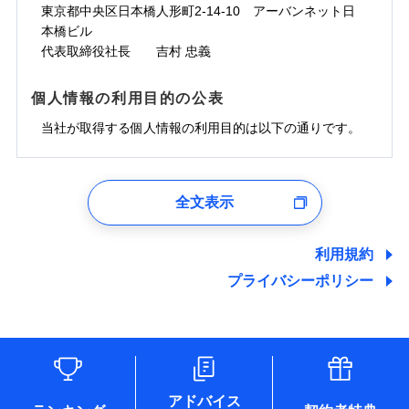
ドコモスマート保険ナビサービス利用規約
お見積もり
わず、24時間・365日対応しています。
対面
東京都中央区日本橋人形町2-14-10 アーバンネット日
臨時費用
※保険料は下の場合の築年月で計算し
対面
損害防止費用
当社による個人情報の取扱いについて（プライバシー
ジェイアイ傷害火災保険株式会社の
本橋ビル
ています。
損害防止費用
メディカルアシスト
残存物取片づけ費用
付帯される費用保
正式名称は、すまいの保険です。本保険は、日新火災を引受保険会社
チューリッヒ保険会社の
※5
ポリシー）
詳細を見る
付帯サービス
始期日
2024/10/01
新築：2026年1月
代表取締役社長 吉村 忠義
始期日
2026/04/01
険金
とし、取扱代理店であるドコモと共同募集代理店である株式会社ドコ
残存物取片づけ費用
介護アシスト
備考
付帯される費用保
詳細を見る
失火見舞費用
※6
築5年：2021年1月
モ・インシュアランス（以下、ドコモ・インシュアランス）が提供す
険金
失火見舞費用
水道管修理費用
築10年：2016年1月
ドコモスマート保険ナビ編集部の評価
※1水災料率は最低リスク区分を適用
るものです。
※1破損・汚損、水ぬれは自己負担額
個人情報の利用目的の公表
見積もりや保険会社とのご契約に先立ち、当社が提供する
クレジットカード
水道管修理費用
築15年：2011年1月
地震火災費用
※2水道管修理費用の取扱いはなし
見積もりや保険会社とのご契約に先立ち、当社が提供する
5万円
ドコモスマート保険ナビの利用規約と個人情報の取扱いに
コンビニ払い
説明事項
※3コンビニ払の払込票をスマートフ
地震火災費用
当社が取得する個人情報の利用目的は以下の通りです。
払込方法
ドコモスマート保険ナビの利用規約と個人情報の取扱いに
※2失火見舞費用の取扱いはなし
ソニー損保の新ネット火災保険は、補償の組合せが
同意いただく必要があります。詳細について、以下をご確
ォンアプリで支払うことができます。
口座振替
クレジットカード
防犯対策費用特約
その他付帯される
補償の範囲
※3水道管修理費用の取扱いはなし
？
同意いただく必要があります。詳細について、以下をご確
03
POINT
認ください。
自由だから、必要な補償に絞って選べます。
※4一部契約のみ
費用の補償
保険証券の不発行に関する特約（500
銀行振込
コンビニ払い
（破損・汚損等危険補償特約で補償対
特別費用保険金特約
※3
認ください。
適用される割引
1.見積請求受付時、資料請求受付時、ユーザー登録受
払込方法
円）
しかも、「地震上乗せ特約（全半損時のみ）」で、
ドコモスマート保険ナビサービス利用規約
説明事項
象となる場合があります）
口座振替
付時
ドコモスマート保険ナビサービス利用規約
募集文書番号
※4地震火災費用の取扱いはなし
全文表示
地震の被害にも最大100％で備えられます。
一括払
当社による個人情報の取扱いについて（プライバシー
地震保険建築年割引
銀行振込
火災
風災・雹（ひょ
適用される割引
ユーザー登録受付および、管理のため
※5火災・風災等の事故により建物に
当社による個人情報の取扱いについて（プライバシー
その他条件
住まいのアシスタンスサービス
※2
ポリシー）
支払方法
年払い
家財セット割引
落雷
う）災、雪災
郵便、電話、およびＥメール等により、当社と取引のあるも
損害が生じたとき、日新火災がご案内
ポリシー）
破裂・爆発
月払い
一括払
しくは委託を受けている保険会社・提携会社の保険その他に
する修理業者（指定工務店）が建物の
利用規約
WEB見積もり+メールアドレス登録後
その他条件
地震火災費用特約
関する情報を提供し、金融商品等の契約を勧奨するため、ま
修理を行います。
※7
支払方法
年払い
から4営業日+1日以降、お客さまが決
プライバシーポリシー
水災
盗難
備考
た維持管理等の委託業務遂行のため、またそれらに付帯、関
ネット申込
月払い
済した時点で保険のお申し込みと完了
水濡れ
連する当社および提携会社のサービスを案内、提供するため
ソニー損害保険株式会社で
※1
クレジットカード
申込方法
郵送
※8
募集文書番号
騒擾（じょう）
となります。
（なお、当社は複数の保険会社と取引があり、取得した個人
ドコモスマート保険ナビ編集部の評価
お見積もり
外部からの落下・
破損・汚損
コンビニ払い
対面
※8
ネット申込
情報を取引のある他の保険会社の商品・サービスをご提案す
払込方法
飛来・衝突
口座振替
クレジットカード
申込方法
郵送
※3
るために利用させていただくことがあります。）
補償を自由に選べて、もしものときは「新価（再調達
始期日
2025/10/01
各種セミナーの開催のため
銀行振込
コンビニ払い
※8
対面
見積もりや保険会社とのご契約に先立ち、当社が提供する
払込方法
コンサルティングサービスの実施のため
価額）」でお支払いします。
口座振替
ドコモスマート保険ナビの利用規約と個人情報の取扱いに
アドバイス
アンケートやキャンペーン等の実施のため