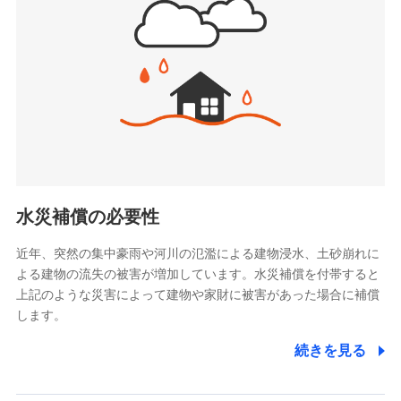
(https://www.jishin.co.jp/)
お見積もり
スマートプラス少額短期保険株式会社
（https://www.smartplus-insurance.com/）
見積もりや保険会社とのご契約に先立ち、当社が提供する
チューリッヒ少額短期保険株式会社
ドコモスマート保険ナビの利用規約と個人情報の取扱いに
(https://www.zurichssi.co.jp/)
同意いただく必要があります。詳細について、以下をご確
Tokio Marine X少額短期保険株式会社
認ください。
(https://www.tokiomarine-x.co.jp/)
ペットメディカルサポート株式会社
ドコモスマート保険ナビサービス利用規約
(https://pshoken.co.jp/)
当社による個人情報の取扱いについて（プライバシー
リトルファミリー少額短期保険株式会社
ポリシー）
(https://www.littlefamily-ssi.com/)
水災補償の必要性
2.共同募集を行う代理店から受領する個人情報
近年、突然の集中豪雨や河川の氾濫による建物浸水、土砂崩れに
よる建物の流失の被害が増加しています。水災補償を付帯すると
郵便、電話、およびＥメール等により、当社と取引のあるも
しくは委託を受けている保険会社・提携会社の保険その他に
上記のような災害によって建物や家財に被害があった場合に補償
関する情報を提供し、金融商品等の契約を勧奨するため、ま
します。
た維持管理等の委託業務遂行のため、またそれらに付帯、関
連する当社および提携会社のサービスを案内、提供するため
続きを見る
（なお、当社は複数の保険会社と取引があり、取得した個人
情報を取引のある他の保険会社の商品・サービスをご提案す
るために利用させていただくことがあります。）