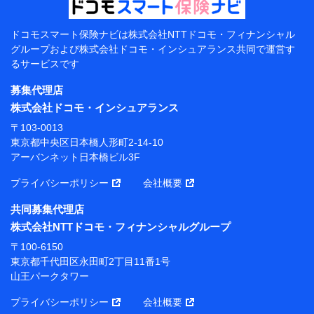
当該個人データを取り扱う各共同利用者（詳細は次のと
おり）
ドコモスマート保険ナビは
株式会社NTTドコモ・フィナンシャル
東京都千代田区永田町2丁目11番1号 山王パークタワー
グループおよび
株式会社ドコモ・インシュアランス共同で
運営す
株式会社NTTドコモ 代表取締役社長 前田 義晃
るサービスです
東京都中央区日本橋人形町2-14-10 アーバンネット日
募集代理店
本橋ビル 3F
株式会社ドコモ・インシュアランス
株式会社ドコモ・インシュアランス 代表取締役社
〒103-0013
長 吉村 忠義
東京都中央区日本橋人形町2-14-10
アーバンネット日本橋ビル3F
※ 当社および株式会社NTTドコモは、お客さまの情報
を利用させていただくにあたっては、「NTTドコモ パー
プライバシーポリシー
会社概要
ソナルデータ憲章」に定める行動原則を順守します 。
※ パーソナルデータダッシュボードの「第三者提供の
共同募集代理店
管理」の設定状態にかかわらず、共同利用する場合があ
株式会社NTTドコモ・フィナンシャルグループ
ります。
〒100-6150
※ dポイントクラブ会員ではないお客さま（2019年12
東京都千代田区永田町2丁目11番1号
月11日以降、一度もdポイントクラブ会員であったこと
山王パークタワー
がないお客さまに限る）に関する、2019年12月10日以
前に取得した個人データは、こちら の利用目的の範囲内
プライバシーポリシー
会社概要
に限って共同利用します。