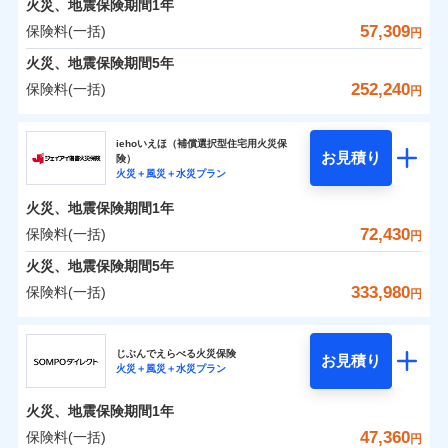
火災、地震保険期間
地震の被害にも最大100％で備えられます。
1年
保険料（一括）内訳
01
破裂・爆発
POINT
支払方法
年払い
支払いします。
一括払
WEB見積もり+メールアドレス登録後
57,309
保険料(一括)
上半期
新規契約数ランキング
円
その他条件
地震火災費用特約
月払い
※6
支払方法
年払い
家具や電化製品等の家財の保険金額も自由に選べま
から4営業日+1日以降、お客さまが決
水災
盗難
備考
火災
風災・雹（ひょ
火災 1年
地震 1年
火災、地震保険期間
5年
月払い
済した時点で保険のお申し込みと完了
す。
水濡れ
イチオシ
落雷
う）災、雪災
02
POINT
※1
暮らしのQQ隊（カギあけQQサービ
ネット申込
騒擾（じょう）
当社火災保険新規契約者数より算出[
となります。
年
月]（ドコモスマート保険
252,240
保険料(一括)
付帯サービス
破裂・爆発
円
ネットに加え、お電話でもお申込み可能です！
ス、水まわりQQサービス）
外部からの落下・
破損・汚損
ナビ調べ）
申込方法
郵送
ネット申込
0
19,060
7,580
建物
円
円
円
ドコモスマート保険ナビ編集部の評価
飛来・衝突
ソニー損害保険株式会社で
火災、自然災害、盗難などトータルでカバーし、大
ソニー損害保険株式会社
クレジットカード
対面
申込方法
郵送
※3
水災
盗難
お見積もり
切な住まいをお守りします！
クレジットカード
iehoいえほ（補償選択型住宅用火災保
※7
水濡れ
コンビニ払い
対面
お見積り
険）
補償の範囲
？
03
払込方法
POINT
騒擾（じょう）
コンビニ払い
補償を自由に選べて、もしものときは「新価（再調達
※7
0
21,650
2,530
ソニー損害保険株式会社のおすすめポイント
水まわりトラブル、カギ開け対応など「住まいのア
家財
円
円
円
始期日
2025/10/01
火災＋風災＋水災プラン
口座振替
払込方法
外部からの落下・
破損・汚損
口座振替
価額）」でお支払いします。
シスタンスサービス」が無料付帯
見積もりや保険会社とのご契約に先立ち、当社が提供する
飛来・衝突
始期日
2026/01/01
銀行振込
火災、地震保険期間
1年
保険料（一括）内訳
01
POINT
銀行振込
万一ご自宅が被害にあわれた場合は、修繕業者のご紹
ドコモスマート保険ナビの利用規約と個人情報の取扱いに
※7
※1水災料率は最低リスク区分を適用
補償の対象やお客さまの状況に応じたさまざまな割
72,430
保険料(一括)
火災
風災・雹（ひょ
円
※2盗難、水ぬれ等と破損等は5万円
ランキングをもっと見る
同意いただく必要があります。詳細について、以下をご確
介などをご利用いただけます。
※1損害割合が30%未満の場合は定率
一括払
引をご用意！
落雷
う）災、雪災
説明事項
※3損害保険金として支払い
認ください。
一括払
払、水災料率は最も水災リスクが低い
コンビニ払いの払込票をスマートフォンアプリでお支
火災 1年
地震 1年
火災、地震保険期間
破裂・爆発
5年
補償内容
支払方法
年払い
※4損害保険金が支払われる場合に限
水災等地を適用
支払方法
年払い
払いが可能です。
ドコモスマート保険ナビサービス利用規約
333,980
保険料(一括)
月払い
り、費用保険金として支払い
円
※2破損・汚損、物体の落下・飛来等/
イチオシ
月払い
02
水災
盗難
POINT
補償の範囲
0
当社による個人情報の取扱いについて（プライバシー
25,613
7,580
？
建物
03
円
円
円
POINT
騒擾、水濡れのみ自己負担額5万円
水濡れ
ジェイアイ傷害火災保険株式会社
説明事項
免責金額（自己負
ポリシー）
ネット申込
（物体の落下・飛来等/騒擾、水濡れ
募集文書番号
免責金額なし
騒擾（じょう）
※2
上半期
新規契約数ランキング
担額）
ネット申込
ドコモの火災保険はインターネット完結型の保険の
じぶんでえらべる火災保険
外部からの落下・
破損・汚損
は建物のみ自己負担あり）
お見積り
申込方法
郵送
火災＋風災＋水災プラン
飛来・衝突
0
21,586
2,530
ジェイアイ傷害火災保険株式会社のおすすめポイ
申込方法
家財
郵送
円
ため、保険料がリーズナブルで、各種割引も充実し
※3水道管修理費用の取扱いはなし
円
円
補償内容
※1
火災
対面
風災・雹（ひょ
臨時費用
※4一括払・年払のみ、コンビニ・ペ
ント
当社火災保険新規契約者数より算出[
対面
年
月]（ドコモスマート保険
ています。
ＳＯＭＰＯダイレクト損害保険株式会社で
落雷
う）災、雪災
火災、地震保険期間
1年
イジー（番号通知方式）
破裂・爆発
損害防止費用
ナビ調べ）
お見積もり
保険料のお支払いでdポイントがたまります！保険
始期日
2026/08/01
保険料（一括）内訳
47,360
保険料(一括)
01
POINT
円
残存物取片づけ費用
始期日
2024/10/01
付帯される費用保