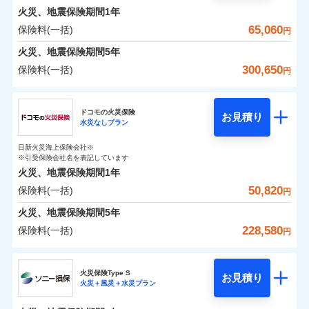
0
19,770
2,530
めポイント
選びいただけます。さらに、自分好みにオプション
家財
円
円
円
しかも「地震上乗せ特約（全半損時のみ）」で、地震
インターネット割引
銀行振込
火災、地震保険期間
1年
対面
修理付帯費用保険金
を追加・削除することで、補償内容を自由にカスタ
※4
の被害にも火災保険の保険金額に対して最大100％で備
その他付帯される
保険料（一括）内訳
65,060
保険料(一括)
01
POINT
円
請求権保全行使手続費用保険金
マイズしていただけます。ニーズに合わせたパック
※4
えられます（一部損は対象外）。
水まわりサービス（24時間サポー
補償内容
費用の補償
一括払
始期日
2025/10/01
ト）
火災、地震保険期間
5年
損害拡大防止費用保険金
単位での補償設計のため、どの補償が必要か不安な
※4
補償内容
支払方法
年払い
火災 1年
地震 1年
カギあけサービス（24時間サポー
人にも補償項目が選びやすいです。
300,650
保険料(一括)
円
※1水災料率は最低リスク区分を適用
月払い
付帯サービス
ト）
適用される割引
建築年割引
補償の範囲
免責金額（自己負
？
03
説明事項
※2雑危険（盗難を除く）および破汚
POINT
日新火災が提供する安心と信頼の事故対応で、万が
免責金額なし
※2
チューリッヒ保険会社
イチオシ
担額）
02
キャッシュレス・リペアサービス
免責金額（自己負
POINT
損において、自己負担額5万円
0
17,400
7,580
建物
円
円
円
一の場合も迅速に対応します。お客さまからの事故
免責金額なし
ネット申込
※1
担額）
家財破損支払限度額50万円
ドコモの火災保険
気象災害アラート
お見積り
申込方法
のご連絡の受付や事故相談などを、夜間・休日を問
郵送
※5
水災なしプラン
チューリッヒ保険会社のおすすめポイント
お客様ご自身により、ウェブサイトでお手続きを完
臨時費用
その他条件
水災初期費用補償特約
※3
募集文書番号
火災
風災・雹（ひょ
わず、24時間・365日対応しています。
対面
0
9,300
臨時費用
2,530
家財
円
了された場合、10％のインターネット割引が適用！
落雷
※保険料は下の場合の築年月で計算し
損害防止費用
円
う）災、雪災
円
建物の復旧に関する特約
日新火災海上保険会社※
保険料（一括）内訳
01
破裂・爆発
POINT
ています。
損害防止費用
※引受保険会社名を表記しています
（地震保険を除きます。）
残存物取片づけ費用
付帯される費用保
正式名称は、すまいの保険です。本保険は、日新火災を引受保険会社
※4
始期日
2024/10/01
新築：2026年1月
火災、地震保険期間
1年
険金
とし、取扱代理店であるドコモと共同募集代理店である株式会社ドコ
残存物取片づけ費用
メディカルアシスト
備考
付帯される費用保
失火見舞費用
※5
減らしたコストをお客さまに還元
築5年：2021年1月
付帯サービス
水災
盗難
モ・インシュアランス（以下、ドコモ・インシュアランス）が提供す
険金
50,820
保険料(一括)
火災 1年
地震 1年
失火見舞費用
介護アシスト
円
水道管修理費用
水濡れ
築10年：2016年1月
※1水災料率は最低リスク区分を適用
自分に必要な補償を選べる、だから保険料にムダが
るものです。
騒擾（じょう）
水道管修理費用
築15年：2011年1月
地震火災費用
※2破損・汚損の取扱いはなし
火災、地震保険期間
5年
ない！
外部からの落下・
破損・汚損
クレジットカード
ドコモスマート保険ナビ編集部の評価
0
※3水道管修理費用の取扱いはなし
32,350
地震火災費用
7,580
建物
円
円
円
飛来・衝突
228,580
保険料(一括)
説明事項
円
地震保険もセットOK！
イチオシ
02
※4コンビニ払の払込票をスマートフ
POINT
コンビニ払い
クレジットカード
防犯対策費用特約
その他付帯される
補償の範囲
？
03
POINT
払込方法
ォンアプリで支払うことができます。
「iehoいえほ」（補償選択型住宅用火災保険）
ドコモの火災保険
費用の補償
保険証券の不発行に関する特約（500
口座振替
コンビニ払い
特別費用保険金特約
※4
ソニー損保の新ネット火災保険は、補償の組合せが
適用される割引
※5一部契約のみ
払込方法
0
22,600
2,530
家財
お客さまのニーズ・ご予算に合わせて補償を自由に
円
円）
円
円
銀行振込
口座振替
火災保険Type S
自由だから、必要な補償に絞って選べます。
お見積り
お選びいただけます。
火災＋風災＋水災プラン
※
ドコモの火災保険
地震保険建築年割引
のおすすめポイント
銀行振込
火災
風災・雹（ひょ
募集文書番号
適用される割引
しかも、「地震上乗せ特約（全半損時のみ）」で、
その他条件
住まいのアシスタンスサービス
補償の範囲
※2
？
03
POINT
一括払
もしものとき、“時価”ではなく“新価”で保険金をお
家財セット割引
落雷
う）災、雪災