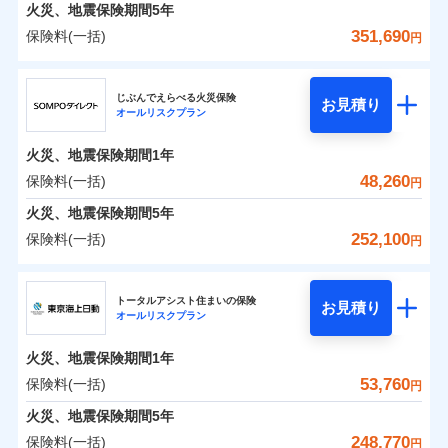
火災 1年
地震 1年
火災、地震保険期間
5年
351,690
保険料(一括)
円
0
28,245
7,580
建物
円
円
円
ジェイアイ傷害火災保険株式会社
じぶんでえらべる火災保険
お見積り
オールリスクプラン
0
24,239
2,530
ジェイアイ傷害火災保険株式会社のおすすめポイ
家財
円
円
円
ント
火災、地震保険期間
1年
保険料（一括）内訳
48,260
保険料(一括)
01
POINT
円
火災、地震保険期間
5年
火災 1年
地震 1年
252,100
保険料(一括)
円
イチオシ
02
POINT
ＳＯＭＰＯダイレクト損害保険株式会社
0
42,180
7,580
建物
円
円
円
ソニー損保の新ネット火災保険は、補償の組合せが自
トータルアシスト住まいの保険
お見積り
オールリスクプラン
ＳＯＭＰＯダイレクト損害保険株式会社のおすす
由だから、必要な補償に絞って選べます。
0
24,010
2,530
めポイント
家財
円
円
円
しかも「地震上乗せ特約（全半損時のみ）」で、地震
火災、地震保険期間
1年
の被害にも火災保険の保険金額に対して最大100％で備
保険料（一括）内訳
53,760
保険料(一括)
01
POINT
円
えられます（一部損は対象外）。
火災、地震保険期間
5年
火災 1年
地震 1年
248,770
保険料(一括)
円