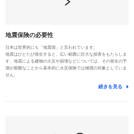
（https://www.nissay.co.jp）
はなさく生命保険株式会社
（https://www.life8739.co.jp/）
ドコモスマート保険ナビ編集部の評価
マニュライフ生命保険株式会社
（https://www.manulife.co.jp/）
地震保険の必要性
三井住友海上あいおい生命保険株式会社
ドコモの火災保険は、基本補償となる火災、破裂・爆
（https://www.msa-life.co.jp/）
発に加え、風災、落雷や盗難・水ぬれなど住まいを取
日本は世界的にも「地震国」と言われています。
メットライフ生命株式会社
地震はひとたび発生すると、広い範囲に巨大な損害をもたらしま
り巻く多様なリスクに対応。3つの基本プランから選択
(https://www.metlife.co.jp/)
す。地震による建物の火災や損壊などについては、その発生の予
でき、さらに補償内容を自由にカスタマイズ可能なた
メディケア生命保険株式会社
測が困難なことから基本的に火災保険では補償の対象としていま
め、住居形態やライフスタイルに合わせて無駄のない
（https://www.medicarelife.com/）
せん。
最適設計が実現できます。スマホ・PCで手続きが完結
し、24時間365日の事故受付で万一の際も安心。保険
■少額短期保険
続きを見る
株式会社アシロ少額短期保険
料に応じてdポイントもたまる、利便性とおトクさを兼
(https://kailash.co.jp/)
ね備えた火災保険です。
SBIいきいき少額短期保険会社 (https://www.i-
sedai.com/)
SBIペット少額短期保険株式会社
(https://www.sbipet-ssi.co.jp/)
SBIリスタ少額短期保険会社
ドコモの火災保険で