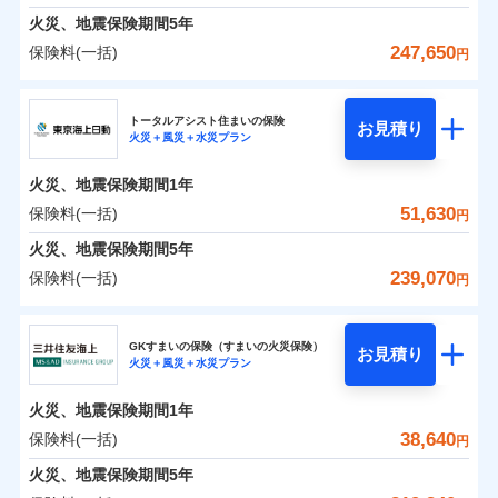
免責金額（自己負
料に対して、通常のdポイントとは別に1%相当のd
免責金額なし
募集文書番号
※1
水災
盗難
険金
失火見舞費用
担額）
火災、地震保険期間
5年
※3
※1破損・汚損の免責額5万円
ドコモスマート保険ナビ編集部の評価
ポイントが上乗せして進呈されるため、「d払い」
水濡れ
見積もりや保険会社とのご契約に先立ち、当社が提供する
※1水災料率は最低リスク区分を適用
火災 1年
水道管修理費用
地震 1年
※2水まわりトラブル、カギ開け対
騒擾（じょう）
※4
247,650
保険料(一括)
円
や「dカード」でお支払いの場合は最大2%のdポイ
ドコモスマート保険ナビの利用規約と個人情報の取扱いに
※2水ぬれ、破損、汚損等は自己負担
外部からの落下・
イチオシ
破損・汚損
02
応、ガラス破損の場合に60分までの
臨時費用
POINT
地震火災費用
※5
同意いただく必要があります。詳細について、以下をご確
補償内容
ントがたまります。また「d払い」であれば、ポイ
飛来・衝突
額5万円
修理費だけでなく、修理と密接に関わる費用も損害
ＳＯＭＰＯダイレクト損害保険株式会社
簡易作業無料でご提供いたします。弊
損害防止費用
0
40,070
7,580
建物
円
円
円
認ください。
※3事故時諸費用（火災・風水災等限
ントで保険料を支払うこともできます。
社提携業者にて24時間365日受付。受
ランキングをもっと見る
保険金としてまとめてお支払いしてくれます。
ソニー損保の新ネット火災保険は、補償の組合せが自
その他付帯される
トータルアシスト住まいの保険
残存物取片づけ費用
付帯される費用の
お見積り
定）特約セットありも選択可能
修理付帯費用
付後、専門業者が対応に向かいます。
説明事項
ドコモスマート保険ナビサービス利用規約
火災＋風災＋水災プラン
3つの基本プランからご自身にぴったりの補償をお
説明事項
費用の補償
ＳＯＭＰＯダイレクト損害保険株式会社のおすす
由だから、必要な補償に絞って選べます。
補償
全国の損害サービス拠点が一日でも早く保険金をお
※4修理費として保険金をお支払いし
失火見舞費用
免責金額（自己負
ガラス破損の対応時間は9時～20時と
ドコモスマート保険ナビ編集部の評価
免責金額なし
当社による個人情報の取扱いについて（プライバシー
0
22,250
2,530
めポイント
選びいただけます。さらに、自分好みにオプション
家財
ます。
円
円
円
しかも「地震上乗せ特約（全半損時のみ）」で、地震
届けできるよう万全の損害サービス体制で手厚く支
担額）
なります。
水道管修理費用
火災、地震保険期間
1年
ポリシー）
※5セットありも選択可能
インターネット割引
を追加・削除することで、補償内容を自由にカスタ
※3クレジットカード会社の分割払い
の被害にも火災保険の保険金額に対して最大100％で備
援が受けられます。
地震火災費用
保険料（一括）内訳
51,630
保険料(一括)
※6保険金額×5％、300万円限度
01
POINT
円
が可能なことがあります。詳しくは各
適用される割引
指定工務店割引
登記物件の火災保険をお申込みの方におすすめ！登記
マイズしていただけます。ニーズに合わせたパック
臨時費用
えられます（一部損は対象外）。
「メディカルアシスト」「介護アシスト」など豊富
※7一括払、長期一括払のみ
クレジットカード会社にご確認くださ
建築年割引（地震保険）
火災、地震保険期間
5年
情報の自動照合によるリアルタイム契約を実現！書類
単位での補償設計のため、どの補償が必要か不安な
損害防止費用
適用される割引
建築年割引
補償内容
な付帯サービスでお客様の日々の生活も充実したサ
い。
火災 1年
地震 1年
の提出と保険会社審査にお時間をいただきません！
人にも補償項目が選びやすいです。
239,070
保険料(一括)
補償内容
残存物取片づけ費用
付帯される費用保
円
ポートが受けられます。
その他条件
指定工務店特約
※6
補償の範囲
？
付帯サービス
険金
03
住まいの緊急かけつけサービス
POINT
失火見舞費用
日新火災が提供する安心と信頼の事故対応で、万が
募集文書番号
募集文書番号
東京海上日動火災保険株式会社
イチオシ
02
免責金額（自己負
POINT
0
24,300
7,580
建物
円
円
円
水道管修理費用
一の場合も迅速に対応します。お客さまからの事故
免責金額なし
※2
※1
すまいのサポート24
担額）
GKすまいの保険（すまいの火災保険）
免責金額（自己負
クレジットカード
お見積り
地震火災費用
免責金額なし
のご連絡の受付や事故相談などを、夜間・休日を問
※1
火災＋風災＋水災プラン
東京海上日動火災保険株式会社のおすすめポイン
担額）
お客様ご自身により、ウェブサイトでお手続きを完
リフォーム相談サービス
コンビニ払い
火災
風災・雹（ひょ
付帯サービス
わず、24時間・365日対応しています。
払込方法
0
12,950
臨時費用
2,530
ト
家財
円
了された場合、10％のインターネット割引が適用！
落雷
長期優良住宅の維持保全サポートサー
円
う）災、雪災
円
ジェイアイ傷害火災保険株式会社で
口座振替
適用される割引
建築年割引
火災、地震保険期間
1年
東京海上日動火災保険株式会社で
破裂・爆発
ビス
臨時費用
損害防止費用
（地震保険を除きます。）
お見積もり
正式名称は、すまいの保険です。本保険は、日新火災を引受保険会社
銀行振込
お見積もり
保険料（一括）内訳
38,640
保険料(一括)
01
POINT
円
損害防止費用
とし、取扱代理店であるドコモと共同募集代理店である株式会社ドコ
残存物取片づけ費用
付帯される費用保
減らしたコストをお客さまに還元
付帯サービス
水まわり・カギのトラブルサポート
ドコモスマート保険ナビ編集部の評価
水災
盗難
ベーシックプラン(水災あり)に該当す
モ・インシュアランス（以下、ドコモ・インシュアランス）が提供す
険金
ジェイアイ傷害火災保険株式会社の
残存物取片づけ費用
火災、地震保険期間
5年
失火見舞費用
付帯される費用保
備考
一括払
水濡れ
東京海上日動火災保険株式会社の
ドコモスマート保険ナビ編集部の評価
自分に必要な補償を選べる、だから保険料にムダが
る補償内容です
るものです。
※1
険金