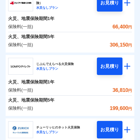
騒擾（じょう）
残存物取片づけ費用
「フルサポートプラン」、「セレクト（水災なし）プ
付帯される費用の
お見積り
険）
外部からの落下・
破損・汚損
0
25,100
2,530
ソニー損害保険株式会社のおすすめポイント
水まわりトラブル、カギ開け対応など「住まいのア
家財
円
円
円
補償
水災なしプラン
※
失火見舞費用
ラン
」の場合は、暮らしのQQ隊サービスがご利用い
免責金額（自己負
飛来・衝突
免責金額なし
シスタンスサービス」が無料付帯
担額）
水道管修理費用
ただけます。
火災、地震保険期間
1年
保険料（一括）内訳
01
POINT
補償の対象やお客さまの状況に応じたさまざまな割
地震火災費用
マンション等の共同住宅専用
66,400
保険料(一括)
円
臨時費用
引をご用意！
火災 1年
地震 1年
火災、地震保険期間
5年
損害防止費用
適用される割引
建築年割引
306,150
保険料(一括)
補償の範囲
補償内容
残存物取片づけ費用
？
付帯される費用保
03
円
POINT
イチオシ
02
POINT
補償の範囲
0
付帯サービス
険金
住まいの緊急かけつけサービス
19,947
7,580
？
建物
03
円
失火見舞費用
円
円
POINT
ジェイアイ傷害火災保険株式会社
補償内容
水道管修理費用
※3
ドコモの火災保険はインターネット完結型の保険の
じぶんでえらべる火災保険
免責金額（自己負
クレジットカード
お見積り
火災
地震火災費用
風災・雹（ひょ
免責金額なし
※2
水災なしプラン
0
19,446
2,530
ジェイアイ傷害火災保険株式会社のおすすめポイ
担額）
家財
円
ため、保険料がリーズナブルで、各種割引も充実し
円
円
落雷
う）災、雪災
コンビニ払い
火災
風災・雹（ひょ
払込方法
免責金額（自己負
破裂・爆発
ント
ています。
落雷
う）災、雪災
免責金額なし
口座振替
※2
適用される割引
建築年割引
火災、地震保険期間
1年
担額）
破裂・爆発
臨時費用
保険料のお支払いでdポイントがたまります！保険
銀行振込
保険料（一括）内訳
36,810
保険料(一括)
01
POINT
水災
盗難
円
損害防止費用
付帯サービス
料に対して、通常のdポイントとは別に1%相当のd
水まわり・カギのトラブルサポート
水濡れ
臨時費用
水災
盗難
※1
残存物取片づけ費用
火災、地震保険期間
5年
付帯される費用保
騒擾（じょう）
一括払
ポイントが上乗せして進呈されるため、「d払い」
水濡れ
損害防止費用
外部からの落下・
険金
破損・汚損
火災 1年
地震 1年
失火見舞費用
騒擾（じょう）
199,600
保険料(一括)
備考
諸費用特約セットなし
支払方法
年払い
円
や「dカード」でお支払いの場合は最大2%のdポイ
飛来・衝突
残存物取片づけ費用
外部からの落下・
イチオシ
付帯される費用保
破損・汚損
※3
02
POINT
水道管修理費用
※3
月払い
ントがたまります。また「d払い」であれば、ポイ
飛来・衝突
険金
ＳＯＭＰＯダイレクト損害保険株式会社
失火見舞費用
0
36,520
地震火災費用
7,580
クレジットカード
建物
円
円
円
ントで保険料を支払うこともできます。
ソニー損保の新ネット火災保険は、補償の組合せが自
水道管修理費用
チューリッヒのネット火災保険
お見積り
コンビニ払い
ネット申込
※4
水災なしプラン
払込方法
3つの基本プランからご自身にぴったりの補償をお
ＳＯＭＰＯダイレクト損害保険株式会社のおすす
由だから、必要な補償に絞って選べます。
地震火災費用
建築年割引
口座振替
申込方法
郵送
適用される割引