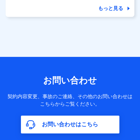
商品の名称・購入場所・決済に関する情報、アンケートの回
答に関する情報などが含まれます。
もっと見る
保険関連サービス情報
当社又は株式会社NTTドコモが提供する保険関連サービスに
関して取得し、又は保有する情報。例として、見積請求受付
時、資料請求受付時又はユーザー登録受付時に提供いただい
た情報（氏名、住所、生年月日、性別、保険契約者と被保険
者の関係、保険加入の目的、保険商品の内容、保険料、保険
料のお支払方法、車のメーカーや走行距離などの情報、建物
の構造や築年数などの情報、ペットの種類や年齢など）及び
お客様との応対記録 （お客様に提示した比較見積の試算結
果情報、メールマガジンを提供した際のメール内容や送信履
歴の情報及び保険の更改案内等を提供した際のメール内容や
送信履歴などの情報）が含まれます。
お問い合わせ
保険契約情報
当社又は株式会社NTTドコモが取得し、又は保有する保険契
約に関する情報。例として、保険契約者及び被保険者の氏
契約内容変更、事故のご連絡、その他のお問い合わせは
名、住所、生年月日、性別、保険契約者と被保険者の関係、
こちらからご覧ください。
保険加入の目的、保険商品の内容、保険料、保険料のお支払
方法、車のメーカーや走行距離などの情報、建物の構造や築
年数などの情報、ペットの種類や年齢などの情報などが含ま
お問い合わせはこちら
れます。
【共同して利用する者の範囲】