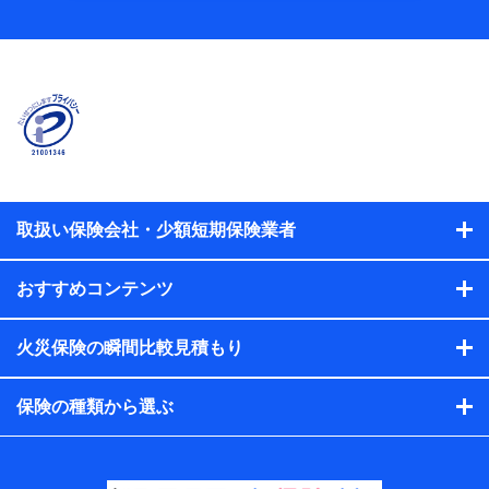
当社
株式会社NTTドコモ
【利用する者の利用目的】
当社又は株式会社NTTドコモが提供する保険関連サービスに
おけるユーザ登録受付および管理のため
当社又は株式会社NTTドコモと取引のあるもしくは委託を受
けている保険会社・提携会社の保険その他に関する情報を提
供するため、また維持管理等の委託業務遂行のため、またそ
れらに付帯、関連する当社、株式会社NTTドコモおよび提携
会社のサービスを案内、提供するため
取扱い保険会社・少額短期保険業者
（各サービスで取得したサービス利用履歴、ウェブサイトの
閲覧履歴、購買履歴、ご契約内容等のパーソナルデータを分
おすすめコンテンツ
析して、お客さまの趣味・嗜好・傾向に応じたサービス・商
品等に関するご提案や広告の配信等を行うことがありま
す。）
火災保険の瞬間比較見積もり
各種セミナーの開催のため
コンサルティングサービスの実施のため
アンケートやキャンペーン等の実施のため
保険の種類から選ぶ
上記に係る案内・手続き・管理等付帯業務を行うため
【当該個人データの管理について責任を有する者の名
称・住所・代表者名】