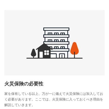
上記に係る連絡・手続き・管理等付帯業務を行うため
3.セミナー募集サイトから取得した個人情報
各種セミナーの案内、開催のため
上記に係る連絡・手続き・管理等付帯業務を行うため
4.家族・友達紹介にて取得した個人情報
被紹介者への連絡、及び当社と取引のあるもしくは委託を受
けている保険会社・提携会社の保険その他に関する情報を提
供し、金融商品等の契約を勧奨するため
アンケートやキャンペーン等の実施のため
上記に係る連絡・手続き・管理等付帯業務を行うため
5.通話録音にて取得する情報
電話対応の品質向上およびお問合せ内容の正確な把握のため
火災保険の必要性
家を保有している以上、万が一に備えて火災保険には加入してお
6.採用応募者の個人情報
く必要があります。ここでは、火災保険に入っておくべき理由を
採用選考および入社手続を実施するため
解説していきます。