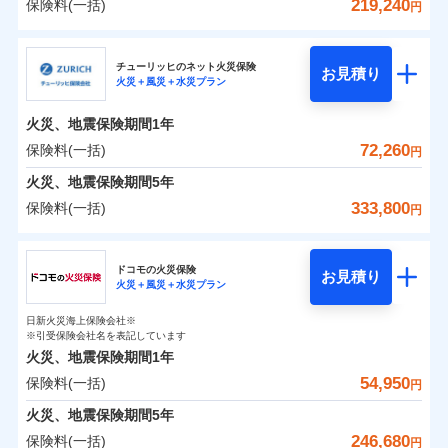
詳細を見る
火災 1年
騒擾（じょう）
地震 1年
失火見舞費用
水道管修理費用
219,240
保険料(一括)
備考
諸費用特約セットなし
詳細を見る
支払方法
年払い
円
ない！
外部からの落下・
破損・汚損
チューリッヒのネット火災保険は
ダイレクト型でネッ
水道管修理費用
地震火災費用
※2
月払い
飛来・衝突
クレジットカード
三井住友海上火災保険株式会社
すまいのリスクを６つに整理し、補償内容をシンプ
地震保険もセットOK！
イチオシ
ト完結のお手続き・リーズナブルな保険料
02
に加え、
火
POINT
0
31,610
地震火災費用
7,580
クレジットカード
建物
円
円
円
補償の範囲
？
見積もりや保険会社とのご契約に先立ち、当社が提供する
03
POINT
コンビニ払い
見積もりや保険会社とのご契約に先立ち、当社が提供する
ルにして、わかりやすいのが特徴です。
災に対する補償に加え、すべてのプランに盗難等がつ
チューリッヒのネット火災保険
「iehoいえほ」（補償選択型住宅用火災保険）
保険証券の不発行に関する特約（500
お見積り
コンビニ払い
ネット申込
※3
ドコモスマート保険ナビの利用規約と個人情報の取扱いに
適用される割引
払込方法
火災＋風災＋水災プラン
口座振替
ドコモスマート保険ナビの利用規約と個人情報の取扱いに
払込方法
三井住友海上火災保険株式会社のおすすめポイン
お客さまのニーズ・ご予算に合わせて補償を自由に
円）
いており、
すまいやライフスタイルに応じた契約プランを選べ
社会問題などを考慮された幅広い補償が特
建築年割引
同意いただく必要があります。詳細について、以下をご確
口座振替
申込方法
郵送
適用される割引
同意いただく必要があります。詳細について、以下をご確
銀行振込
0
9,910
2,530
ト
家財
円
お選びいただけます。
円
円
長です。
ます。
失火見舞金など付帯される費用保険金も多
インターネット割引
認ください。
銀行振込
火災、地震保険期間
1年
対面
火災
風災・雹（ひょ
認ください。
d払い
その他条件
住まいのアシスタンスサービス
補償の範囲
※2
？
03
POINT
く、ダイレクトでありながら充実した補償が魅力で
もしものとき、“時価”ではなく“新価”で保険金をお
落雷
う）災、雪災
建物が全焼・全壊時（延床面積に対する損害の割合
保険料（一括）内訳
ドコモスマート保険ナビサービス利用規約
72,260
保険料(一括)
01
POINT
円
ドコモスマート保険ナビサービス利用規約
破裂・爆発
水まわりサービス（24時間サポー
す。
支払いします。
一括払
始期日
2025/10/01
が80％以上）には、建物保険金額を全額お支払いし
当社による個人情報の取扱いについて（プライバシー
一括払
WEB見積もり+メールアドレス登録後
ト）
火災、地震保険期間
当社による個人情報の取扱いについて（プライバシー
5年
上半期
新規契約数ランキング
支払方法
年払い
てくれます。
家具や電化製品等の家財の保険金額も自由に選べま
ポリシー）
から4営業日+1日以降、お客さまが決
支払方法
年払い
水災
盗難
ポリシー）
火災 1年
地震 1年
カギあけサービス（24時間サポー
備考
333,800
保険料(一括)
火災
風災・雹（ひょ
円
※1雑危険（盗難を除く）および破汚
月払い
済した時点で保険のお申し込みと完了
付帯サービス
す。
水濡れ
※
説明事項
家族Eye（親族連絡先制度）
がご利用できます。
落雷
ト）
月払い
う）災、雪災
損において、自己負担額5万円
騒擾（じょう）
当社火災保険新規契約者数より算出[
となります。
年
月]（ドコモスマート保険
破裂・爆発
チューリッヒ保険会社
ネットに加え、お電話でもお申込み可能です！
イチオシ
※「ご契約者（保険にご加入されたお客さま）」が、その保険
02
キャッシュレス・リペアサービス
POINT
外部からの落下・
破損・汚損
0
19,370
7,580
ナビ調べ）
建物
円
円
円
ネット申込
契約に関する緊急連絡先としてご親族を登録する制度。
飛来・衝突
ネット申込
ドコモの火災保険
気象災害アラート
募集文書番号
お見積り
チューリッヒ保険会社で
クレジットカード
※3
申込方法
水災
郵送
盗難
※4
火災＋風災＋水災プラン
チューリッヒ保険会社のおすすめポイント
修理費だけでなく、修理と密接に関わる費用も損害保
申込方法
郵送
お見積もり
水濡れ
コンビニ払い
対面
補償の範囲
※1
？
0
03
9,160
2,530
払込方法
POINT
家財
騒擾（じょう）
円
険金としてまとめてお支払いします！
※保険料は下の場合の築年月で計算し
対面
円
円
日新火災海上保険会社※
口座振替
保険料（一括）内訳
01
外部からの落下・
破損・汚損
POINT
ています。
※引受保険会社名を表記しています
全国の損害サービス拠点が一日でも早く保険金をお届
チューリッヒ保険会社の
飛来・衝突
始期日
2024/10/01
銀行振込
新築：2026年1月
火災、地震保険期間
1年
始期日
2026/04/01
備考
詳細を見る
けできるよう万全の損害サービス体制で手厚く支援し
築5年：2021年1月
三井住友海上火災保険株式会社で
54,950
保険料(一括)
火災
風災・雹（ひょ
火災 1年
地震 1年
円
ランキングをもっと見る
ます！
築10年：2016年1月
※1破損・汚損の取扱いはなし
一括払
お見積もり
落雷
う）災、雪災
※1損害割合が30%未満の場合は定率
築15年：2011年1月
「メディカルアシスト」「介護アシスト」など豊富な
ドコモスマート保険ナビ編集部の評価
※2水道管修理費用の取扱いはなし
火災、地震保険期間
破裂・爆発
5年
補償内容
支払方法
年払い
見積もりや保険会社とのご契約に先立ち、当社が提供する
払、水災料率は最低リスク区分を適用
0
説明事項
※3コンビニ払の払込票をスマートフ
37,300
7,580
建物
円
付帯サービスでお客様の日々の生活もしっかりサポー
円
円
三井住友海上火災保険株式会社の
246,680
保険料(一括)
ドコモスマート保険ナビの利用規約と個人情報の取扱いに
※2破損・汚損、水ぬれは自己負担額
月払い
円