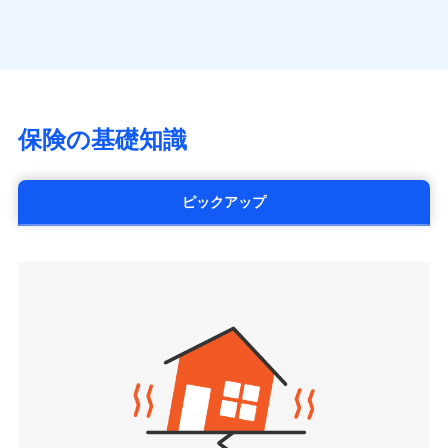
（https://www.axa.co.jp/）
※「ご契約者（保険にご加入されたお客さま）」が、その保険
す。
月払い
SBI生命保険株式会社（https://www.sbilife.co.jp/）
契約に関する緊急連絡先としてご親族を登録する制度。
FWD生命保険株式会社
ネット申込
（https://www.fwdlife.co.jp/）
申込方法
郵送
ソニー生命保険株式会社
対面
（https://www.sonylife.co.jp）
チューリッヒ保険会社で
SOMPOひまわり生命保険株式会社
保険の基礎知識
三井住友海上火災保険株式会社で
お見積もり
始期日
2026/04/01
（https://www.himawari-life.co.jp/）
お見積もり
第一ネオ生命保険株式会社
チューリッヒ保険会社の
※1損害割合が30%未満の場合は定率
（https://neofirst.co.jp/）
ピックアップ
三井住友海上火災保険株式会社の
詳細を見る
払、水災料率は最低リスク区分を適用
大樹生命保険株式会社（https://www.taiju-
詳細を見る
※2失火見舞費用の取扱いはなし
life.co.jp）
※3水道管修理費用の取扱いはなし
太陽生命保険株式会社（https://www.taiyo-
見積もりや保険会社とのご契約に先立ち、当社が提供する
説明事項
※4地震火災費用の取扱いはなし
見積もりや保険会社とのご契約に先立ち、当社が提供する
seimei.co.jp）
ドコモスマート保険ナビの利用規約と個人情報の取扱いに
※5火災・風災等の事故により建物に
ドコモスマート保険ナビの利用規約と個人情報の取扱いに
損害が生じたとき、日新火災がご案内
チューリッヒ生命保険株式会社
同意いただく必要があります。詳細について、以下をご確
同意いただく必要があります。詳細について、以下をご確
する修理業者（指定工務店）が建物の
認ください。
（https://www.zurichlife.co.jp/）
修理を行います。
認ください。
東京海上日動あんしん生命保険株式会社
ドコモスマート保険ナビサービス利用規約
（https://www.tmn-anshin.co.jp/）
ドコモスマート保険ナビサービス利用規約
当社による個人情報の取扱いについて（プライバシー
募集文書番号
なないろ生命保険株式会社
当社による個人情報の取扱いについて（プライバシー
ポリシー）
（https://www.nanairolife.co.jp/）
ポリシー）
日本生命保険相互会社