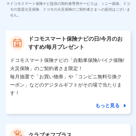
各種お問い合わせに対応するため
ドコモスマート保険ナビ提供の契約者専用サービスは、ソニー損保、ドコ
当社のサービスに関する情報提供や、皆様に有用なお知らせ
モの賃貸火災保険、ドコモの火災保険のご契約者さまへの提供はございま
をお送りするため
せん。
アンケートの送付のため
当社のサービスや媒体の運営改善に必要なデータを解析し、
分析するため
当社の対応品質向上やお問い合わせ内容の正確な把握のため
ドコモスマート保険ナビの日/今月のお
個人情報保護管理者の職名、連絡先
すすめ/毎月プレゼント
株式会社ドコモ・インシュアランス 営業部長
〒103-0013 東京都中央区日本橋人形町2-14-10 アー
ドコモスマート保険ナビの「自動車保険/バイク保険/
バンネット日本橋ビル 3F
火災保険」のご契約者さま限定！
株式会社ドコモ・インシュアランス
毎月抽選で「お買い物券」や「コンビニ無料引換ク
ーポン」などのデジタルギフトがその場で当たりま
個人情報の第三者提供について
す！
当社ではご本人の同意がある場合または法令に基づく場
合を除き、第三者に提供いたしません。
もっと見る
業務の委託
当社は利用目的の達成に必要な範囲内において個人情報
クラブオフプラス