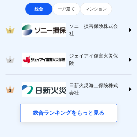
なります。
適用される割引
指定工務店割引
ソニー損害保険株式会社
見積もりや保険会社とのご契約に先立ち、当社が提供する
ポートが受けられます。
※3クレジットカード会社の分割払い
総合
一戸建て
マンション
(https://www.sonysonpo.co.jp/)
建築年割引（地震保険）
ドコモスマート保険ナビの利用規約と個人情報の取扱いに
募集文書番号
が可能なことがあります。詳しくは各
損害保険ジャパン株式会社 (https://www.sompo-
同意いただく必要があります。詳細について、以下をご確
クレジットカード会社にご確認くださ
その他条件
japan.co.jp/)
指定工務店特約
※5
い。
認ください。
ソニー損害保険株式会
ジェイアイ傷害火災保険株式会社で
ＳＯＭＰＯダイレクト損害保険株式会社
社
ドコモスマート保険ナビサービス利用規約
お見積もり
(https://www.sompo-direct.co.jp/)
すまいのサポート24
募集文書番号
東京海上日動火災保険株式会社で
当社による個人情報の取扱いについて（プライバシー
チューリッヒ保険会社 (https://www.zurich.co.jp/)
リフォーム相談サービス
付帯サービス
お見積もり
ポリシー）
ジェイアイ傷害火災保険株式会社の
東京海上日動火災保険株式会社
長期優良住宅の維持保全サポートサー
詳細を見る
ジェイアイ傷害火災保
(https://www.tokiomarine-nichido.co.jp/)
ビス
東京海上日動火災保険株式会社の
ドコモスマート保険ナビ編集部の評価
日新火災海上保険株式会社
険
詳細を見る
(https://www.nisshinfire.co.jp/)
備考
スリムプランに該当する補償内容です
見積もりや保険会社とのご契約に先立ち、当社が提供する
ペット＆ファミリー損害保険株式会社
すまいのリスクを６つに整理し、補償内容をシンプ
ドコモスマート保険ナビの利用規約と個人情報の取扱いに
ドコモスマート保険ナビ編集部の評価
(https://www.petfamilyins.co.jp/)
クレジットカード
ルにして、わかりやすいのが特徴です。
見積もりや保険会社とのご契約に先立ち、当社が提供する
同意いただく必要があります。詳細について、以下をご確
日新火災海上保険株式
三井住友海上火災保険株式会社 (https://www.ms-
コンビニ払い
ドコモスマート保険ナビの利用規約と個人情報の取扱いに
認ください。
会社
すまいやライフスタイルに応じた契約プランを選べ
チューリッヒのネット火災保険は
ダイレクト型でネッ
ins.com/)
同意いただく必要があります。詳細について、以下をご確
払込方法
口座振替
ます。
ドコモスマート保険ナビサービス利用規約
三井ダイレクト損害保険株式会社
ト完結のお手続き・リーズナブルな保険料
に加え、
火
認ください。
銀行振込
当社による個人情報の取扱いについて（プライバシー
建物が全焼・全壊時（延床面積に対する損害の割合
(https://www.mitsui-direct.co.jp/)
災に対する補償に加え、すべてのプランに盗難等がつ
総合ランキングをもっと見る
d払い
ドコモスマート保険ナビサービス利用規約
ポリシー）
が80％以上）には、建物保険金額を全額お支払いし
いており、
社会問題などを考慮された幅広い補償が特
当社による個人情報の取扱いについて（プライバシー
■生命保険
てくれます。
長です。
失火見舞金など付帯される費用保険金も多
一括払
ポリシー）
アクサ生命保険株式会社
※
家族Eye（親族連絡先制度）
がご利用できます。
く、ダイレクトでありながら充実した補償が魅力で
支払方法
年払い