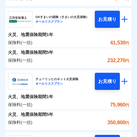
補償の範囲
？
03
POINT
東京海上日動火災保険株式会社
イチオシ
02
POINT
0
24,900
7,580
建物
円
円
円
GKすまいの保険（すまいの火災保険）
お見積り
オールリスクプラン
東京海上日動火災保険株式会社のおすすめポイン
お客様ご自身により、ウェブサイトでお手続きを完
火災
風災・雹（ひょ
0
13,250
2,530
ト
家財
円
了された場合、10％のインターネット割引が適用！
落雷
円
う）災、雪災
円
火災、地震保険期間
1年
破裂・爆発
（地震保険を除きます。）
保険料（一括）内訳
41,530
保険料(一括)
01
POINT
円
減らしたコストをお客さまに還元
水災
盗難
火災、地震保険期間
5年
水濡れ
自分に必要な補償を選べる、だから保険料にムダが
※1
火災 1年
騒擾（じょう）
地震 1年
232,270
保険料(一括)
円
ない！
外部からの落下・
破損・汚損
飛来・衝突
三井住友海上火災保険株式会社
地震保険もセットOK！
イチオシ
02
POINT
0
33,390
7,580
建物
円
円
円
チューリッヒのネット火災保険
「iehoいえほ」（補償選択型住宅用火災保険）
お見積り
オールリスクプラン
三井住友海上火災保険株式会社のおすすめポイン
お客さまのニーズ・ご予算に合わせて補償を自由に
0
10,260
2,530
ト
家財
円
お選びいただけます。
円
円
火災、地震保険期間
1年
補償の範囲
？
03
POINT
もしものとき、“時価”ではなく“新価”で保険金をお
保険料（一括）内訳
75,960
保険料(一括)
01
POINT
円
支払いします。
火災、地震保険期間
5年
上半期
新規契約数ランキング
家具や電化製品等の家財の保険金額も自由に選べま
火災 1年
地震 1年
350,800
保険料(一括)
火災
風災・雹（ひょ
円
す。
落雷
う）災、雪災
当社火災保険新規契約者数より算出[
年
月]（ドコモスマート保険
破裂・爆発
チューリッヒ保険会社
ネットに加え、お電話でもお申込み可能です！
イチオシ
02
POINT
0
21,550
7,580
ナビ調べ）
建物