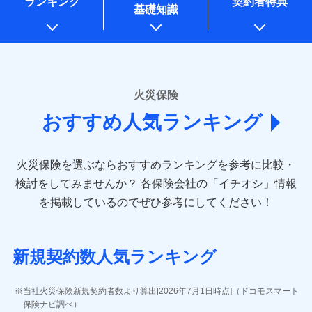
ランキング
契約者特典
※1水災料率は最低リスク区分を適用
一括払
万一ご自宅が被害にあわれた場合は、修繕業者のご紹
始期日
2026/01/01
同意いただく必要があります。詳細について、以下をご確
銀行振込
基礎知識
上記に係る案内・手続き・管理等付帯業務を行うため
※2損害保険金として支払い
支払方法
ドコモスマート保険ナビ編集部の評価
年払い
介などをご利用いただけます。
認ください。
説明事項
* 当社が委託を受けている保険会社の情報は、保険会社
※3損害保険金が支払われる場合に限
※1損害割合が30%未満の場合は定率
月払い
コンビニ払いの払込票をスマートフォンアプリでお支
一括払
ドコモスマート保険ナビサービス利用規約
り、費用保険金として支払い
のホームページに掲載しておりますので、ご確認くださ
払、水災料率は最も水災リスクが低い
補償内容
払いが可能です。
支払方法
年払い
ドコモの火災保険は、基本補償となる火災、破裂・爆
い。
当社による個人情報の取扱いについて（プライバシー
水災等地を適用
ネット申込
説明事項
月払い
募集文書番号
ポリシー）
発に加え、風災、落雷や盗難・水ぬれなど住まいを取
※2水道管修理費用の取扱いはなし
申込方法
郵送
■損害保険
※3一括払・年払のみ、コンビニ・ペ
り巻く多様なリスクに対応。3つの基本プランから選択
火災保険
免責金額（自己負
対面
ネット申込
イジー（番号通知方式）
あいおいニッセイ同和損害保険株式会社
免責金額なし
でき、さらに補償内容を自由にカスタマイズ可能なた
担額）
おすすめ人気ランキング
申込方法
(https://www.aioinissaydowa.co.jp/)
郵送
め、住居形態やライフスタイルに合わせて無駄のない
始期日
2024/10/01
ＳＯＭＰＯダイレクト損害保険株式会社で
募集文書番号
アクサ損害保険株式会社 (https://www.axa-
対面
最適設計が実現できます。スマホ・PCで手続きが完結
臨時費用
お見積もり
direct.co.jp/)
し、24時間365日の事故受付で万一の際も安心。保険
損害防止費用
※1水災料率は最低リスク区分を適用
火災保険を選ぶならおすすめランキングを参考に比較・
アニコム損害保険株式会社 (https://www.anicom-
始期日
2026/08/01
ドコモスマート保険ナビ編集部の評価
料に応じてdポイントもたまる、利便性とおトクさを兼
残存物取片づけ費用
※2盗難および水ぬれについては対象
付帯される費用保
sompo.co.jp/)
検討をしてみませんか？
各保険会社の「イチオシ」情報
見積もりや保険会社とのご契約に先立ち、当社が提供する
です。
険金
ね備えた火災保険です。
失火見舞費用
※2
東京海上ダイレクト損害保険株式会社
※1盗難、水濡れ、騒擾（じょう）、
を掲載しているのでぜひ参考にしてください！
※3水ぬれは自己負担額5万円
ドコモスマート保険ナビの利用規約と個人情報の取扱いに
修理費だけでなく、修理と密接に関わる費用も損害
水道管修理費用
外部からの落下・飛来・衝突は自動付
※3
(https://www.e-design.net/)
※4事故時諸費用（火災・風水災等限
同意いただく必要があります。詳細について、以下をご確
保険金としてまとめてお支払いしてくれます。
帯です。
地震火災費用
AIG損害保険株式会社
※4
説明事項
ドコモスマート保険ナビ編集部の評価
定）特約セットありも選択可能
認ください。
※2水まわりトラブル、カギ開け対
(https://www.aig.co.jp/sonpo)
全国の損害サービス拠点が一日でも早く保険金をお
※5修理費として保険金をお支払いし
応、ガラス破損の場合に60分までの
ドコモスマート保険ナビサービス利用規約
新規契約数人気ランキング
ます。
その他付帯される
ＳＢＩ損害保険株式会社
届けできるよう万全の損害サービス体制で手厚く支
修理付帯費用
簡易作業無料でご提供いたします。弊
登記物件の火災保険をお申込みの方におすすめ！登記
※6セットありも選択可能
費用の補償
当社による個人情報の取扱いについて（プライバシー
ドコモの火災保険で
(https://www.sbisonpo.co.jp/)
援が受けられます。
社提携業者にて24時間365日受付。受
※7保険金額×5％、300万円限度
情報の自動照合によるリアルタイム契約を実現！書類
説明事項
ポリシー）
お見積もり
ジェイアイ傷害火災保険株式会社
付後、専門業者が対応に向かいます。
当社火災保険新規契約者数より算出[2026年7月1日時点]（ドコモスマート
「メディカルアシスト」「介護アシスト」など豊富
※8一括払、長期一括払のみ
の提出と保険会社審査にお時間をいただきません！
インターネット割引
(https://www.jihoken.co.jp/)
ガラス破損の対応時間は9時～20時と
保険ナビ調べ）
な付帯サービスでお客様の日々の生活も充実したサ