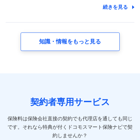
7.社員（従業者）の個人情報
続きを見る
人事･勤怠･健康・労務等の管理、給与支給、福利厚生・採用
退職関連処理等の各種手続きのため、当社と従業員または従
業員同士の連絡のため
知識・情報をもっと見る
8.取引先個人情報
取引先としての選定業務、営業情報の提供業務、契約締結手
続き業務、取引管理業務、およびこれらに準ずる業務の遂行
のため
9.お問い合わせ情報
各種お問い合わせに対応するため
契約者専用サービス
10.受託業務の 個人情報
受託業務の遂行およびこれらに準ずる業務の遂行のため
保険料は保険会社直接の契約でも代理店を通しても同じ
です。
それなら特典が付くドコモスマート保険ナビで契
11.マイカー通勤管理クラウド並びに法人向けASPサー
ビスに関してのお問い合わせ情報
約しませんか？