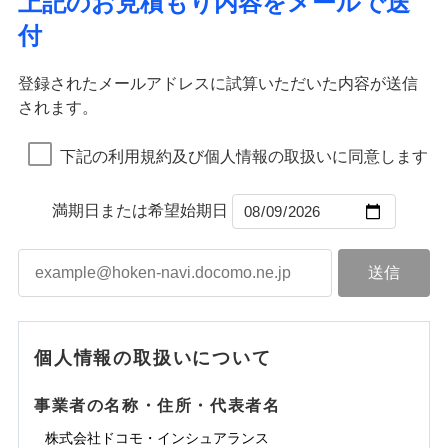
上記のお見積もり内容をメールで送
水道管修理費用
※2
すまいのサポート24
ドコモの火災保険はインターネット完結型の保険の
免責金額（自己負
イジー（番号通知方式）
クレジットカード
り巻く多様なリスクに対応。3つの基本プランから選択
火災
地震火災費用
風災・雹（ひょ
免責金額なし
付
担額）
リフォーム相談サービス
ため、保険料がリーズナブルで、各種割引も充実し
落雷
う）災、雪災
コンビニ払い
ＳＯＭＰＯダイレクト損害保険株式会社で
でき、さらに補償内容を自由にカスタマイズ可能なた
付帯サービス
火災
風災・雹（ひょ
払込方法
免責金額（自己負
破裂・爆発
長期優良住宅の維持保全サポートサー
ています。
落雷
う）災、雪災
募集文書番号
お見積もり
免責金額なし
口座振替
め、住居形態やライフスタイルに合わせて無駄のない
適用される割引
建築年割引
担額）
破裂・爆発
ビス
臨時費用
登録されたメールアドレスに試算いただいた内容が送信
保険料のお支払いでdポイントがたまります！保険
銀行振込
最適設計が実現できます。スマホ・PCで手続きが完結
水災
盗難
損害防止費用
されます。
付帯サービス
料に対して、通常のdポイントとは別に1%相当のd
水まわり・カギのトラブルサポート
水濡れ
し、24時間365日の事故受付で万一の際も安心。保険
ドコモスマート保険ナビ編集部の評価
臨時費用
水災
盗難
見積もりや保険会社とのご契約に先立ち、当社が提供する
ベーシックプラン(水災なし)に該当す
※1
残存物取片づけ費用
※2
付帯される費用保
備考
騒擾（じょう）
一括払
ポイントが上乗せして進呈されるため、「d払い」
水濡れ
料に応じてdポイントもたまる、利便性とおトクさを兼
る補償内容です
ドコモスマート保険ナビの利用規約と個人情報の取扱いに
損害防止費用
外部からの落下・
険金
破損・汚損
※1
失火見舞費用
騒擾（じょう）
下記の利用規約及び個人情報の取扱いに同意します
備考
諸費用特約セットなし
支払方法
年払い
や「dカード」でお支払いの場合は最大2%のdポイ
同意いただく必要があります。詳細について、以下をご確
飛来・衝突
ね備えた火災保険です。
残存物取片づけ費用
外部からの落下・
付帯される費用保
破損・汚損
※2
チューリッヒのネット火災保険は
ダイレクト型でネッ
水道管修理費用
※2
月払い
認ください。
ントがたまります。また「d払い」であれば、ポイ
飛来・衝突
クレジットカード
険金
失火見舞費用
ト完結のお手続き・リーズナブルな保険料
に加え、
火
ドコモスマート保険ナビ編集部の評価
地震火災費用
クレジットカード
ントで保険料を支払うこともできます。
コンビニ払い
満期日または希望始期日
ドコモスマート保険ナビサービス利用規約
水道管修理費用
災に対する補償に加え、すべてのプランに盗難等がつ
コンビニ払い
ネット申込
※3
払込方法
口座振替
払込方法
3つの基本プランからご自身にぴったりの補償をお
当社による個人情報の取扱いについて（プライバシー
地震火災費用
いており、
社会問題などを考慮された幅広い補償が特
建築年割引
口座振替
申込方法
郵送
登記物件の火災保険をお申込みの方におすすめ！登記
適用される割引
銀行振込
ポリシー）
選びいただけます。さらに、自分好みにオプション
長です。
失火見舞金など付帯される費用保険金も多
インターネット割引
銀行振込
対面
情報の自動照合によるリアルタイム契約を実現！書類
ドコモの火災保険で
d払い
修理付帯費用保険金
を追加・削除することで、補償内容を自由にカスタ
※3
く、ダイレクトでありながら充実した補償が魅力で
その他付帯される
お見積もり
の提出と保険会社審査にお時間をいただきません！
請求権保全行使手続費用保険金
マイズしていただけます。ニーズに合わせたパック
※3
水まわりサービス（24時間サポー
す。
補償内容
費用の補償
一括払
始期日
2025/10/01
一括払
ト）
損害拡大防止費用保険金
単位での補償設計のため、どの補償が必要か不安な
※3
補償内容
支払方法
年払い
支払方法
年払い
カギあけサービス（24時間サポー
個人情報の取扱いについて
見積もりや保険会社とのご契約に先立ち、当社が提供する
人にも補償項目が選びやすいです。
説明事項
※1水災料率は最低リスク区分を適用
月払い
付帯サービス
ト）
月払い
適用される割引
建築年割引
ドコモスマート保険ナビの利用規約と個人情報の取扱いに
免責金額（自己負
日新火災が提供する安心と信頼の事故対応で、万が
免責金額なし
※3
担額）
キャッシュレス・リペアサービス
同意いただく必要があります。詳細について、以下をご確
免責金額（自己負
事業者の名称・住所・代表者名
募集文書番号
一の場合も迅速に対応します。お客さまからの事故
免責金額なし
ネット申込
ジェイアイ傷害火災保険株式会社で
ネット申込
担額）
認ください。
水災初期費用補償特約
気象災害アラート
チューリッヒ保険会社で
その他条件
申込方法
のご連絡の受付や事故相談などを、夜間・休日を問
郵送
お見積もり
※4
株式会社ドコモ・インシュアランス
申込方法
郵送
臨時費用
建物の復旧に関する特約
※4