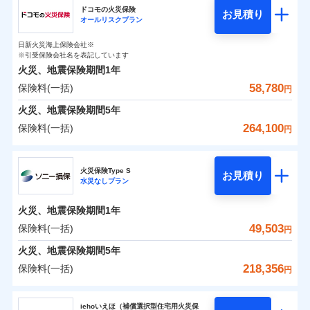
円
円
円
ドコモの火災保険
お見積り
水災
盗難
オールリスクプラン
チューリッヒ保険会社のおすすめポイント
修理費だけでなく、修理と密接に関わる費用も損害保
水濡れ
補償の範囲
※1
？
0
03
9,870
2,530
POINT
家財
騒擾（じょう）
円
険金としてまとめてお支払いします！
円
円
日新火災海上保険会社※
保険料（一括）内訳
01
外部からの落下・
破損・汚損
POINT
※引受保険会社名を表記しています
全国の損害サービス拠点が一日でも早く保険金をお届
飛来・衝突
火災、地震保険期間
1年
けできるよう万全の損害サービス体制で手厚く支援し
58,780
保険料(一括)
火災
風災・雹（ひょ
火災 1年
地震 1年
円
ランキングをもっと見る
ます！
落雷
う）災、雪災
「メディカルアシスト」「介護アシスト」など豊富な
火災、地震保険期間
破裂・爆発
5年
0
39,100
7,580
建物
円
付帯サービスでお客様の日々の生活もしっかりサポー
円
円
264,100
保険料(一括)
円
イチオシ
02
POINT
水災
盗難
トします！
水濡れ
ドコモの火災保険
※1
騒擾（じょう）
0
26,750
2,530
すまいのリスクを6つに整理し、補償内容をシンプルに
家財
円
円
円
上半期
新規契約数ランキング
火災保険Type S
外部からの落下・
破損・汚損
お見積り
わかりやすくしています！
水災なしプラン
飛来・衝突
※
ドコモの火災保険
のおすすめポイント
補償の範囲
？
03
POINT
補償内容
※2
すまいやライフスタイルに応じた契約プランをご用意
当社火災保険新規契約者数より算出[
年
月]（ドコモスマート保険
火災、地震保険期間
1年
保険料（一括）内訳
01
POINT
しています。
ナビ調べ）
49,503
保険料(一括)
円
お客さまのニーズに合わせてオプションの特約のご選
免責金額（自己負
火災
風災・雹（ひょ
免責金額なし
※2
落雷
う）災、雪災
択が可能です。
担額）
火災 1年
地震 1年
火災、地震保険期間
5年
イチオシ
破裂・爆発
02
POINT
建物が全焼・全壊時（延床面積に対する損害の割合が
218,356
保険料(一括)
円
臨時費用
80％以上）には、建物保険金額を全額お支払いいたし
0
23,570
7,580
建物
円
円
円
水災
補償内容
盗難
火災、自然災害、盗難などトータルでカバーし、大
ソニー損害保険株式会社
損害防止費用
ます！
水濡れ
切な住まいをお守りします！
iehoいえほ（補償選択型住宅用火災保
※1
ランキングをもっと見る