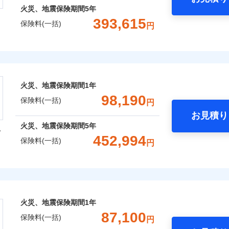
火災、地震保険期間
5年
393,615
保険料(一括)
円
株式会社
会社のおすすめポイント
火災、地震保険期間
1年
一括）内訳
98,190
保険料(一括)
円
お見積り
年
地震 1年
火災 5年
火災、地震保険期間
5年
型
452,994
保険料(一括)
円
,652
13,200
211,1
建物
円
円
火災保険株式会社
,034
4,400
99,9
家財
円
円
保険株式会社のおすすめポイント
火災、地震保険期間
1年
一括）内訳
87,100
保険料(一括)
円