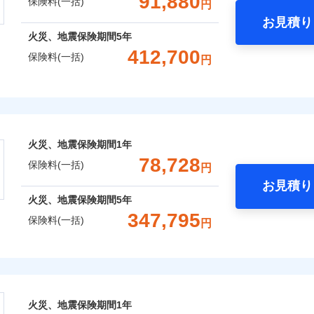
91,880
保険料(一括)
円
お見積り
年
社火災保険新規契約者数より算出[
地震 1年
補償内容
年
月]（ドコモスマート保険ナビ
火災 5年
火災、地震保険期間
5年
整理し、補償内容をシンプルにわかりやすくしています！
風災・雹（ひょう）災、雪災
水災
412,700
保険料(一括)
円
,950
13,200
374,5
に応じた契約プランをご用意しています。
建物
円
円
一
※1
せてオプションの特約のご選択が可能です。
金額なし
※2
険
支払方法
年
床面積に対する損害の割合が80％以上）には、建物保険金額を
,750
4,400
124,8
家財
円
円
破損・汚損
月
補償内容
臨時費用
ランキングをもっと見る
おすすめポイント
※
、「セレクト（水災なし）プラン
」の場合は、暮らしのQQ隊
損害防止費用
ネ
火災、地震保険期間
1年
飛来・衝突
残存物取片づけ費用
一括）内訳
申込方法
郵
78,728
一
保険料(一括)
金額なし
用
円
失火見舞費用
対
支払方法
年
お見積り
水道管修理費用
月
年
地震 1年
火災 5年
火災、地震保険期間
5年
地震火災費用
臨時費用
始期日
2025/1
などトータルでカバーし、大切な住まいをお守りします！
347,795
保険料(一括)
損害防止費用
囲
円
ネ
？
ギ開け対応など「住まいのアシスタンスサービス」が無料付帯
,180
13,200
218,5
建物
円
円
年割引
※1水
残存物取片づけ費用
申込方法
郵
の状況に応じたさまざまな割引をご用意！
株式会社
用
補償内容
失火見舞費用
説明事項
対
※2雑
補償内容
いの緊急かけつけサービス
,100
4,400
111,6
水道管修理費用
家財
円
※3
円
汚損に
風災・雹（ひょう）災、雪災
水災
会社のおすすめポイント
地震火災費用
始期日
2024/1
クレジットカード
一
囲
金額なし
？
火災、地震保険期間
1年
※2
募集文書番号
※1
一
コンビニ払い