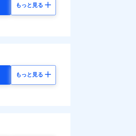
もっと見る
地震 5年
90
61,880
円
円
60
20,630
円
円
調べ）
もっと見る
地震 5年
す！
60
61,880
体制で手厚く支援します！
円
円
活もしっかりサポートしま
30
20,630
円
円