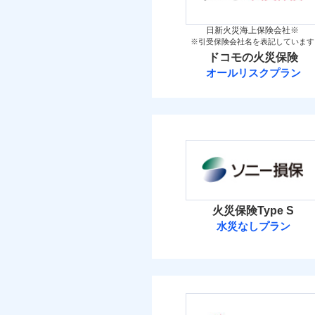
イチオシ
02
POINT
火災 1
当
日新火災海上保険会社※
※引受保険会社名を表記しています
すまいのリスクを6つに
火災
ドコモの火災保険
落雷
80
すまいやライフスタイル
建物
破裂・爆発
オールリスクプラン
免責金額（自己負担
お客さまのニーズに合わ
免責
ドコモの火災保
額）
建物が全焼・全壊時（延
26
家財
盗難
す！
水濡れ
※
ドコモの火災保険
の
「フルサポートプラン」
騒擾（じょう）
外部からの落下・
けます。
保険料（
付帯される費用の補
01
POINT
免責金額（自己負担
免責
マンション等の共同住宅専
償
額）
イチオシ
02
POINT
火災 1
火災、自然災害、盗難
火災保険Type S
補償の範
03
水災なしプラン
POINT
水まわりトラブル、カ
49
建物
適用される割引
建築
付帯される費用保険
補償の対象やお客さま
ソニー損害保険
金
付帯サービス
住ま
25
家財
火災
ソニー損害保険株式
落雷
免責金額（自己負担
破裂・爆発
補償の範
03
免責
POINT
額）
免責金額（自己負担