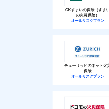
イチオシ
02
POINT
火災 1
GKすまいの保険（すま
補償の範
03
POINT
お客さまのニーズ・ご
の火災保険）
63
建物
オールリスクプラン
もしものとき、“時価
三井住友海上火
家具や電化製品等の家
火災
落雷
10
ネットに加え、お電話
家財
破裂・爆発
三井住友海上火災保
当
保険料（
01
POINT
盗難
補償の範
03
POINT
水濡れ
イチオシ
02
POINT
騒擾（じょう）
火災 1
外部からの落下・
チューリッヒのネット火
修理費だけでなく、修理
保険
火災
63
全国の損害サービス拠点
建物
オールリスクプラン
落雷
「メディカルアシスト」
破裂・爆発
チューリッヒ保
す！
9
家財
盗難
チューリッヒ保険会
水濡れ
騒擾（じょう）
保険料（
01
POINT
補償の範
外部からの落下・
03
POINT