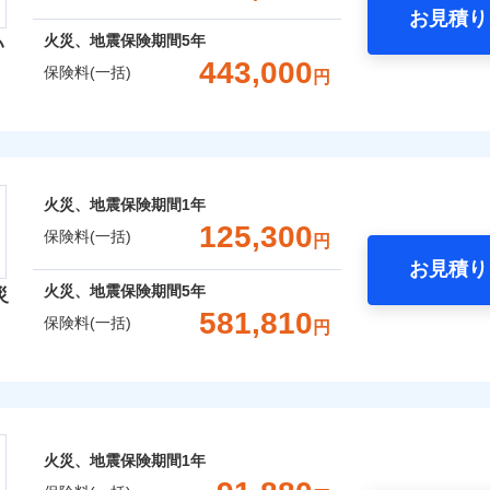
お見積り
年
地震 1年
火災 5年
火災、地震保険期間
5年
い
囲
？
予算に合わせて補償を自由にお選びいただけます。
443,000
保険料(一括)
円
,720
13,200
316,8
建物
円
円
”ではなく“新価”で保険金をお支払いします。
災保険株式会社
財の保険金額も自由に選べます。
上半期
新規契約数ランキング
風災・雹（ひょう）災、雪災
水災
,260
4,400
45,6
でもお申込み可能です！
家財
円
円
険株式会社のおすすめポイント
※1
社火災保険新規契約者数より算出[
年
月]（ドコモスマート保険ナビ
火災、地震保険期間
1年
一括）内訳
破損・汚損
125,300
保険料(一括)
囲
円
？
お見積り
年
地震 1年
火災 5年
飛来・衝突
火災、地震保険期間
5年
災
と密接に関わる費用も損害保険金としてまとめてお支払いしま
581,810
保険料(一括)
風災・雹（ひょう）災、雪災
水災
円
,980
13,200
316,0
ランキングをもっと見る
が一日でも早く保険金をお届けできるよう万全の損害サービス
建物
円
円
「介護アシスト」など豊富な付帯サービスでお客様の日々の生
険会社
※1
,870
4,400
44,4
家財
円
円
破損・汚損
社のおすすめポイント
火災、地震保険期間
1年
上半期
新規契約数ランキング
一括）内訳
囲
飛来・衝突
？
※2