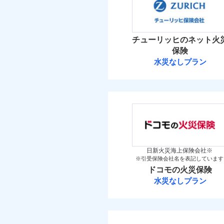
免責
補償の範
介護
03
POINT
金
額）
保険料（
万一ご自宅が被害にあわ
01
新築
POINT
備考
築5
コンビニ払いの払込票を
見積もりや保険会社とのご契
イチオシ
02
POINT
築10
必要があります。詳細につい
火災 1
火災
築15
チューリッヒのネット火
火災
払込方法
落雷
ドコモスマート保険ナビ
お客様ご自身により、
落雷
保険
付帯される費用保険
その他付帯される費
破裂・爆発
当社による個人情報の取
破裂・爆発
48
保険を除きます。）
建物
水災なしプラン
金
用の補償
チューリッヒ保
減らしたコストをお客
払込方法
盗難
盗難
地震
自分に必要な補償を選
水濡れ
9
家財
適用される割引
水濡れ
騒擾（じょう）
家財
チューリッヒ保険会
地震保険もセットOK
騒擾（じょう）
外部からの落下・
保険
外部からの落下・
適用される割引
「iehoいえほ」（
（5
その他条件
地震
保険料（
見積もりや保険会社とのご契
01
POINT
必要があります。詳細につい
イチオシ
02
その他条件
住ま
POINT
暮ら
付帯サービス
ドコモスマート保険ナビ
火災 1
日新火災海上保険会社※
ビス
補償の範
03
POINT
※引受保険会社名を表記しています
当社による個人情報の取
お客さまのニーズ・ご
WE
修理費だけでなく、修
ドコモの火災保険
後か
74
建物
もしものとき、“時価
備考
全国の損害サービス拠
水災なしプラン
が決
けられます。
家具や電化製品等の家
みと
払込方法
ドコモの火災保
火災
登記物件の火災保険をお
「メディカルアシスト
落雷
22
ネットに加え、お電話
家財
と保険会社審査にお時間
破裂・爆発
が受けられます。
※
ドコモの火災保険
の
当