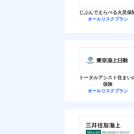
イチオシ
02
POINT
火災 1
じぶんでえらべる火災保
ソニー損保の新ネット火
オールリスクプラン
56
しかも「地震上乗せ特約
建物
れます（一部損は対象外
ＳＯＭＰＯダイ
24
家財
ＳＯＭＰＯダイレク
補償の範
03
POINT
保険料（
01
POINT
イチオシ
02
POINT
火災 1
火災
トータルアシスト住まい
落雷
お客様ご自身により、
保険
破裂・爆発
56
保険を除きます。）
建物
オールリスクプラン
東京海上日動火
減らしたコストをお客
盗難
自分に必要な補償を選
水濡れ
13
家財
騒擾（じょう）
東京海上日動火災保
地震保険もセットOK
外部からの落下・
「iehoいえほ」（
保険料（
01
POINT