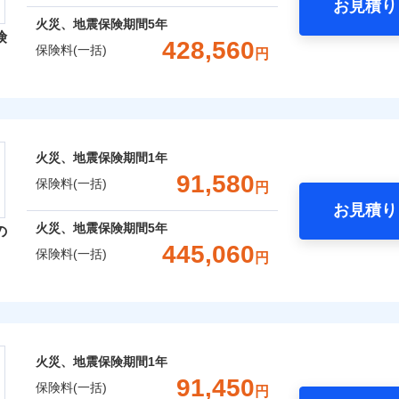
お見積り
年
地震 1年
火災 5年
火災、地震保険期間
5年
険
災保険は、補償の組合せが自由だから、必要な補償に絞って選
428,560
保険料(一括)
円
,580
13,200
260,1
（全半損時のみ）」で、地震の被害にも火災保険の保険金額に対
建物
円
円
）。
レクト損害保険株式会社
,010
4,400
110,3
家財
円
円
ト損害保険株式会社のおすすめポイント
囲
火災、地震保険期間
1年
？
一括）内訳
91,580
保険料(一括)
円
お見積り
年
地震 1年
火災 5年
風災・雹（ひょう）災、雪災
水災
火災、地震保険期間
5年
の
ウェブサイトでお手続きを完了された場合、10％のインター
445,060
保険料(一括)
円
,250
13,200
285,4
※1
建物
円
円
災保険株式会社
さまに還元
破損・汚損
べる、だから保険料にムダがない！
,250
4,400
60,6
家財
円
円
険株式会社のおすすめポイント
！
飛来・衝突
火災、地震保険期間
1年
補償選択型住宅用火災保険）
一括）内訳
91,450
保険料(一括)
円