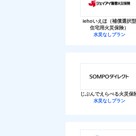
保険料（
01
免責
適用される割引
POINT
建築
払込方法
額）
盗難
イチオシ
02
POINT
水濡れ
水ま
火災 1
付帯サービス
火災
iehoいえほ（補償選択
騒擾（じょう）
ト
落雷
ドコモの火災保険はイ
外部からの落下・
付帯される費用保険
住宅用火災保険）
破裂・爆発
41
金
す。
建物
付帯される費用保険
水災なしプラン
備考
諸費
金
ジェイアイ傷害
保険料のお支払いでd
盗難
が上乗せして進呈され
水濡れ
19
家財
騒擾（じょう）
す。また「d払い」で
ジェイアイ傷害火災
払込方法
外部からの落下・
建築
3つの基本プランから
適用される割引
イン
保険料（
01
POINT
加・削除することで、
その他付帯される費
ソニー損保の新ネット
償設計のため、どの補
イチオシ
用の補償
※
02
POINT
水ま
しかも、「地震上乗せ
火災 1
日新火災が提供する安
ト）
じぶんでえらべる火災保
絡の受付や事故相談な
ソニー損保の新ネット火
カギ
免責金額（自己負担
付帯サービス
水災なしプラン
ト）
免責
家財
50
しかも「地震上乗せ特約
建物
額）
正式名称は、すまいの保険
キャ
その他条件
水災
れます（一部損は対象外
ＳＯＭＰＯダイ
式会社ドコモ・インシュア
気象
建物
19
家財
ＳＯＭＰＯダイレク
※保
メデ
補償を自由に選べて、も
付帯される費用保険
付帯サービス
免責金額（自己負担
補償の範
03
算し
POINT