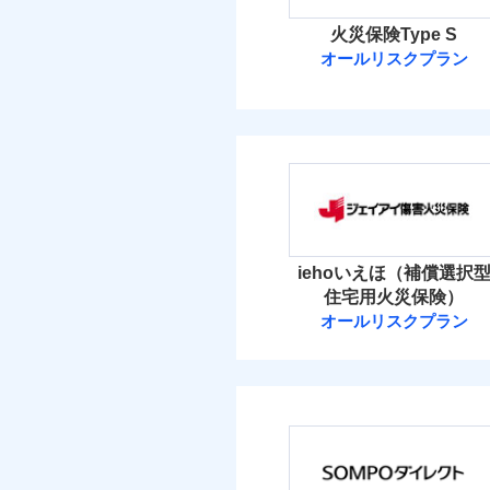
火災保険Type S
オールリスクプラン
ソニー損害保険
ソニー損害保険株式
保険料（
01
POINT
火災 1
iehoいえほ（補償選択
住宅用火災保険）
48
建物
オールリスクプラン
ジェイアイ傷害
23
家財
ジェイアイ傷害火災
保険料（
01
POINT