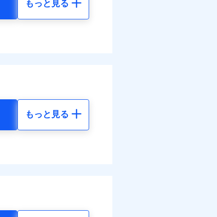
もっと見る
地震 5年
べます。
76
61,880
して最大100％で備えら
円
円
08
20,630
円
円
もっと見る
地震 5年
ネット割引が適用！（地震
50
61,880
円
円
00
20,630
円
円