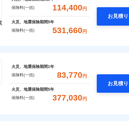
金額なし
※1
囲
アシスト
？
一括）内訳
失火見舞費用
れた場合は、修繕業者のご紹介などをご利用いただけます。
※5
支払方法
年
：2026年1月
対
114,400
保険料(一括)
円
年：2021年1月
水道管修理費用
スマートフォンアプリでお支払いが可能です。
月
約に先立ち、当社が提供するドコモスマート保険ナビの利用規約と個人
クレジットカード
年：2016年1月
臨時費用
お見積り
地震火災費用
始期日
2024/1
て、以下をご確認ください。
年
地震 1年
火災 5年
コンビニ払い
風災・雹（ひょう）災、雪災
水災
年：2011年1月
火災、地震保険期間
5年
損害防止費用
災
風災・雹（ひょう）災、雪災
水災
ネ
サービス利用規約
ウェブサイトでお手続きを完了された場合、10％のインター
口座振替
531,660
残存物取片づけ費用
防犯対策費用特約
保険料(一括)
※1水
申込方法
郵
円
扱いについて（プライバシーポリシー）
,750
クレジットカード
13,200
251,1
銀行振込
建物
円
円
用
失火見舞費用
※1
特別費用保険金特約
対
コンビニ払い
※4
※2水
険会社
さまに還元
水道管修理費用
破損・汚損
担額5
口座振替
ＳＯＭＰＯダイレクト損害保険株式会社で
破損・汚損
保険建築年割引
地震火災費用
べる、だから保険料にムダがない！
始期日
2026/0
,300
4,400
42,4
家財
円
円
※3事
お見積もり
銀行振込
セット割引
社のおすすめポイント
説明事項
限定）
！
飛来・衝突
証券の不発行に関する特約
※4修
※1破
飛来・衝突
火災、地震保険期間
1年
補償選択型住宅用火災保険）
00円）
します
※2水
火災費用特約
一括）内訳
※6
約に先立ち、当社が提供するドコモスマート保険ナビの利用規約と個人
83,770
※5セ
応、ガ
保険料(一括)
円
て、以下をご確認ください。
ドコモスマート保険ナビ編集部の評価
※6保
の簡易
いのアシスタンスサービス
※2
しのQQ隊（カギあけQQサー
お見積り
サービス利用規約
※7一
す。弊
年
地震 1年
火災 5年
、水まわりQQサービス）
火災、地震保険期間
5年
囲
受付。
？
扱いについて（プライバシーポリシー）
説明事項
予算に合わせて補償を自由にお選びいただけます。
B見積もり+メールアドレス登録
理と密接に関わる費用も損害保険金としてまとめてお支払いし
377,030
向かい
ドコモスマート保険ナビ編集部の評価
保険料(一括)
円
ら4営業日+1日以降、お客さま
,200
13,200
343,4
クレジットカード
建物
円
※7
円
”ではなく“新価”で保険金をお支払いします。
間は9
点が一日でも早く保険金をお届けできるよう万全の損害サービ
募集文書番号
済した時点で保険のお申し込
コンビニ払い
※3ク
※7
財の保険金額も自由に選べます。
上半期
新規契約数ランキング
完了となります。
険
風災・雹（ひょう）災、雪災
水災
補償内容
いが可
口座振替
申込みの方におすすめ！登記情報の自動照合によるリアルタイ
」「介護アシスト」など豊富な付帯サービスでお客様の日々の
,600
4,400
105,7
でもお申込み可能です！
家財
円
円
くは各
銀行振込
をいただきません！
※7
クレジットカード
※3
確認く
おすすめポイント
社火災保険新規契約者数より算出[
年
月]（ドコモスマート保険ナビ