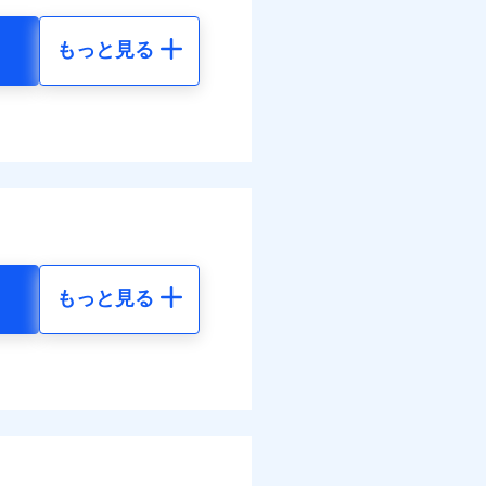
払い
災料率は最低リスク区分を適
払い
払い
もっと見る
払い
損・汚損の取扱いはなし
地震 5年
道管修理費用の取扱いはなし
ット申込
ンビニ払の払込票をスマート
各種割引も充実していま
ット申込
送
アプリで支払うことができ
00
61,880
円
円
送
面
別に1%相当のdポイント
面
部契約のみ
のdポイントがたまりま
1/01
85
20,630
円
円
0/01
害割合が30%未満の場合は定
好みにオプションを追
水災料率は最も水災リスク
災料率は最低リスク区分を適
わせたパック単位での補
水災等地を適用
選べます。
損・汚損、物体の落下・飛来
難、水ぬれ等と破損等は5万
もっと見る
擾、水濡れのみ自己負担額5万
られます。
地震 5年
客さまからの事故のご連
体の落下・飛来等/騒擾、水
害保険金として支払い
べます。
建物のみ自己負担あり）
害保険金が支払われる場合に
括払
40
61,880
して最大100％で備えら
道管修理費用の取扱いはなし
費用保険金として支払い
円
円
モと共同募集代理店である株
払い
括払・年払のみ、コンビニ・
払い
ー（番号通知方式）
04
20,630
円
円
ット申込
括払
送