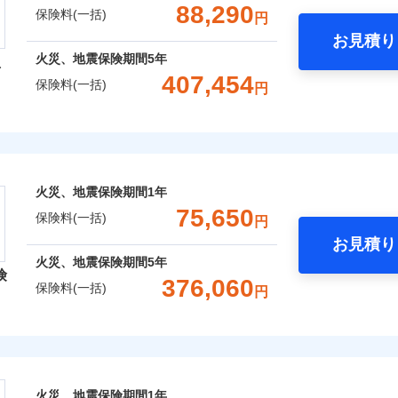
支払方法
年
一括）内訳
金額なし
年割引
※2
※1水
88,290
保険料(一括)
円
支払方法
年
口座振替
月
用
破損・汚損
臨時費用
お見積り
月
※2破
銀行振込
わり・カギのトラブルサポー
年
地震 1年
火災 5年
臨時費用
風災・雹（ひょう）災、雪災
水災
損害防止費用
※3水
火災、地震保険期間
5年
型
ネ
説明事項
損害防止費用
※4コ
ンターネット完結型の保険のため、保険料がリーズナブルで、
飛来・衝突
残存物取片づけ費用
407,454
ネ
申込方法
郵
保険料(一括)
円
フォン
,960
13,200
182,1
残存物取片づけ費用
建物
円
※3
円
失火見舞費用
申込方法
郵
用特約セットなし
対
ます。
失火見舞費用
火災保険株式会社
水道管修理費用
ポイントがたまります！保険料に対して、通常のdポイントとは
対
※3
※5一
破損・汚損
水道管修理費用
クレジットカード
地震火災費用
るため、「d払い」や「dカード」でお支払いの場合は最大2%
始期日
2026/0
,168
4,400
83,1
家財
円
円
地震火災費用
始期日
2025/1
コンビニ払い
※4
あれば、ポイントで保険料を支払うこともできます。
募集文書番号
保険株式会社のおすすめポイント
ドコモスマート保険ナビ編集部の評価
飛来・衝突
年割引
※1損
口座振替
ご自身にぴったりの補償をお選びいただけます。さらに、自分
火災、地震保険期間
1年
修理付帯費用保険金
率払、
※1水
※4
ターネット割引
銀行振込
一括）内訳
補償内容を自由にカスタマイズしていただけます。ニーズに合
75,650
が低い
用
保険料(一括)
請求権保全行使手続費用保険金
円
火災保険は、補償の組合せが自由だから、必要な補償に絞って
補償内容
償が必要か不安な人にも補償項目が選びやすいです。
※2破
※2盗
4
わりサービス（24時間サポー
お見積り
等/騒
特約（全半損時のみ）」で、地震の被害にも最大100％で備え
説明事項
円
年
地震 1年
火災 5年
心と信頼の事故対応で、万が一の場合も迅速に対応します。お
説明事項
損害拡大防止費用保険金
※4
火災、地震保険期間
5年
円（物
※3損
険
どを、夜間・休日を問わず、24時間・365日対応しています。
災保険は、補償の組合せが自由だから、必要な補償に絞って選
あけサービス（24時間サポー
376,060
濡れは
※4損
保険料(一括)
一
円
金額なし
破損支払限度額50万円
,920
※2
13,200
234,1
（全半損時のみ）」で、地震の被害にも火災保険の保険金額に対
建物
※3水
円
円
限り、
です。本保険は、日新火災を引受保険会社とし、取扱代理店であるドコ
支払方法
年
※4一
ッシュレス・リペアサービス
初期費用補償特約
）。
レクト損害保険株式会社
補償内容
ランス（以下、ドコモ・インシュアランス）が提供するものです。
月
ペイジ
ドコモスマート保険ナビ編集部の評価
災害アラート
の復旧に関する特約
募集文書番号
臨時費用
※3
,770
4,400
90,8
家財
円
円
ソニー損害保険株式会社で
損害防止費用
ト損害保険株式会社のおすすめポイント
ネ
募集文書番号
険料は下の場合の築年月で計
ィカルアシスト
お見積もり
残存物取片づけ費用
しものときは「新価（再調達価額）」でお支払いします。
※4
一
申込方法
郵
囲
ています。
火災、地震保険期間
1年
？