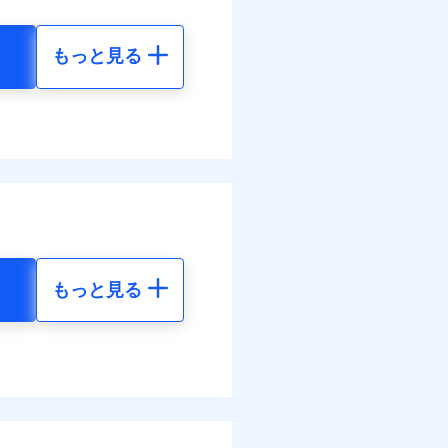
払い
面
払い
情報の取扱いに同意いただく
もっと見る
0/01
地震 5年
ット申込
ネット割引が適用！（地震
災料率は最低リスク区分を適
送
00
61,880
円
円
面
ぬれ、破損、汚損等は自己負
万円
8/01
50
20,630
円
円
故時諸費用（火災・風水災等
特約セットありも選択可能
理費として保険金をお支払い
損・汚損の免責額5万円
。
まわりトラブル、カギ開け対
情報の取扱いに同意いただく
ットありも選択可能
ラス破損の場合に60分まで
険金額×5％、300万円限度
作業無料でご提供いたしま
もっと見る
括払、長期一括払のみ
社提携業者にて24時間365日
地震 5年
受付後、専門業者が対応に
てくれます。
ます。ガラス破損の対応時
50
61,880
円
円
時～20時となります。
ス体制で手厚く支援が受
レジットカード会社の分割払
能なことがあります。詳し
ム契約を実現！書類の提出
生活も充実したサポート
00
20,630
クレジットカード会社にご
円
円
ださい。
調べ）