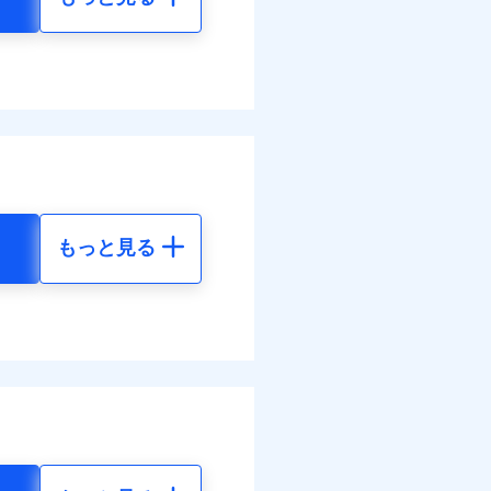
もっと見る
地震 5年
44
61,880
円
円
61
20,630
円
円