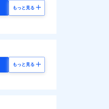
もっと見る
調べ）
地震 5年
00
61,880
円
円
括払
払い
全額お支払いいたしま
00
20,630
円
円
払い
サービスがご利用いただ
ット申込
送
括払
面
払い
もっと見る
払い
地震 5年
0/01
ット申込
40
61,880
円
円
災料率は最低リスク区分を適
送
※5
面
危険（盗難を除く）および破
50
20,630
円
円
おいて、自己負担額5万円
0/01
括払
括払