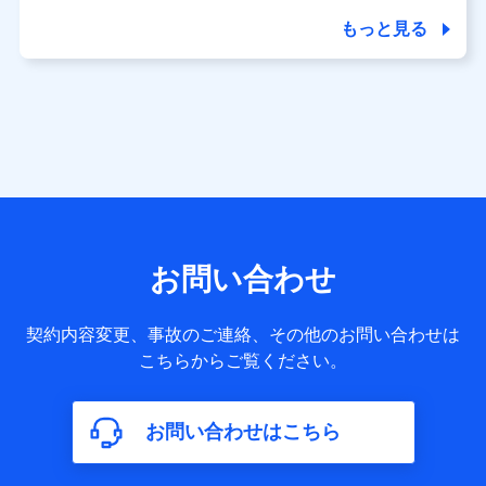
商品の名称・購入場所・決済に関する情報、アンケートの回
答に関する情報などが含まれます。
もっと見る
保険関連サービス情報
当社又は株式会社NTTドコモが提供する保険関連サービスに
関して取得し、又は保有する情報。例として、見積請求受付
時、資料請求受付時又はユーザー登録受付時に提供いただい
た情報（氏名、住所、生年月日、性別、保険契約者と被保険
者の関係、保険加入の目的、保険商品の内容、保険料、保険
料のお支払方法、車のメーカーや走行距離などの情報、建物
の構造や築年数などの情報、ペットの種類や年齢など）及び
お客様との応対記録 （お客様に提示した比較見積の試算結
果情報、メールマガジンを提供した際のメール内容や送信履
歴の情報及び保険の更改案内等を提供した際のメール内容や
送信履歴などの情報）が含まれます。
お問い合わせ
保険契約情報
当社又は株式会社NTTドコモが取得し、又は保有する保険契
約に関する情報。例として、保険契約者及び被保険者の氏
契約内容変更、事故のご連絡、その他のお問い合わせは
名、住所、生年月日、性別、保険契約者と被保険者の関係、
こちらからご覧ください。
保険加入の目的、保険商品の内容、保険料、保険料のお支払
方法、車のメーカーや走行距離などの情報、建物の構造や築
年数などの情報、ペットの種類や年齢などの情報などが含ま
お問い合わせはこちら
れます。
【共同して利用する者の範囲】