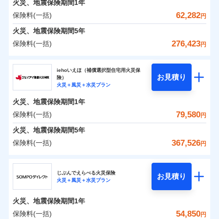
火災、地震保険期間
地震の被害にも最大100％で備えられます。
1年
保険料（一括）内訳
01
破裂・爆発
POINT
支払方法
年払い
支払いします。
一括払
WEB見積もり+メールアドレス登録後
62,282
保険料(一括)
上半期
新規契約数ランキング
円
その他条件
地震火災費用特約
月払い
※6
支払方法
年払い
家具や電化製品等の家財の保険金額も自由に選べま
から4営業日+1日以降、お客さまが決
水災
盗難
備考
火災
風災・雹（ひょ
火災 1年
地震 1年
火災、地震保険期間
5年
月払い
済した時点で保険のお申し込みと完了
す。
水濡れ
イチオシ
落雷
う）災、雪災
02
POINT
※1
暮らしのQQ隊（カギあけQQサービ
ネット申込
騒擾（じょう）
当社火災保険新規契約者数より算出[
となります。
年
月]（ドコモスマート保険
276,423
保険料(一括)
付帯サービス
破裂・爆発
円
ネットに加え、お電話でもお申込み可能です！
ス、水まわりQQサービス）
外部からの落下・
破損・汚損
ナビ調べ）
申込方法
郵送
ネット申込
0
18,770
13,200
建物
円
円
円
ドコモスマート保険ナビ編集部の評価
飛来・衝突
ソニー損害保険株式会社で
火災、自然災害、盗難などトータルでカバーし、大
ソニー損害保険株式会社
クレジットカード
対面
申込方法
郵送
※3
水災
盗難
お見積もり
切な住まいをお守りします！
クレジットカード
iehoいえほ（補償選択型住宅用火災保
※7
水濡れ
コンビニ払い
対面
お見積り
険）
補償の範囲
？
03
払込方法
POINT
騒擾（じょう）
コンビニ払い
補償を自由に選べて、もしものときは「新価（再調達
※7
0
21,650
4,400
ソニー損害保険株式会社のおすすめポイント
水まわりトラブル、カギ開け対応など「住まいのア
家財
円
円
円
始期日
2025/10/01
火災＋風災＋水災プラン
口座振替
払込方法
外部からの落下・
破損・汚損
口座振替
価額）」でお支払いします。
シスタンスサービス」が無料付帯
見積もりや保険会社とのご契約に先立ち、当社が提供する
飛来・衝突
始期日
2026/01/01
銀行振込
火災、地震保険期間
1年
保険料（一括）内訳
01
POINT
銀行振込
万一ご自宅が被害にあわれた場合は、修繕業者のご紹
ドコモスマート保険ナビの利用規約と個人情報の取扱いに
※7
※1水災料率は最低リスク区分を適用
補償の対象やお客さまの状況に応じたさまざまな割
79,580
保険料(一括)
火災
風災・雹（ひょ
円
※2盗難、水ぬれ等と破損等は5万円
ランキングをもっと見る
同意いただく必要があります。詳細について、以下をご確
介などをご利用いただけます。
※1損害割合が30%未満の場合は定率
一括払
引をご用意！
落雷
う）災、雪災
説明事項
※3損害保険金として支払い
認ください。
一括払
払、水災料率は最も水災リスクが低い
コンビニ払いの払込票をスマートフォンアプリでお支
火災 1年
地震 1年
火災、地震保険期間
破裂・爆発
5年
補償内容
支払方法
年払い
※4損害保険金が支払われる場合に限
水災等地を適用
支払方法
年払い
払いが可能です。
ドコモスマート保険ナビサービス利用規約
367,526
保険料(一括)
月払い
り、費用保険金として支払い
円
※2破損・汚損、物体の落下・飛来等/
イチオシ
月払い
02
水災
盗難
POINT
補償の範囲
0
当社による個人情報の取扱いについて（プライバシー
24,305
13,200
？
建物
03
円
円
円
POINT
騒擾、水濡れのみ自己負担額5万円
水濡れ
ジェイアイ傷害火災保険株式会社
説明事項
免責金額（自己負
ポリシー）
ネット申込
（物体の落下・飛来等/騒擾、水濡れ
募集文書番号
免責金額なし
騒擾（じょう）
※2
上半期
新規契約数ランキング
担額）
ネット申込
ドコモの火災保険はインターネット完結型の保険の
じぶんでえらべる火災保険
外部からの落下・
破損・汚損
は建物のみ自己負担あり）
お見積り
申込方法
郵送
火災＋風災＋水災プラン
飛来・衝突
0
20,377
4,400
ジェイアイ傷害火災保険株式会社のおすすめポイ
申込方法
家財
郵送
円
ため、保険料がリーズナブルで、各種割引も充実し
※3水道管修理費用の取扱いはなし
円
円
補償内容
※1
火災
対面
風災・雹（ひょ
臨時費用
※4一括払・年払のみ、コンビニ・ペ
ント
当社火災保険新規契約者数より算出[
対面
年
月]（ドコモスマート保険
ています。
ＳＯＭＰＯダイレクト損害保険株式会社で
落雷
う）災、雪災
火災、地震保険期間
1年
イジー（番号通知方式）
破裂・爆発
損害防止費用
ナビ調べ）
お見積もり
保険料のお支払いでdポイントがたまります！保険
始期日
2026/08/01
保険料（一括）内訳
54,850
保険料(一括)
01
POINT
円
残存物取片づけ費用
始期日
2024/10/01
付帯される費用保