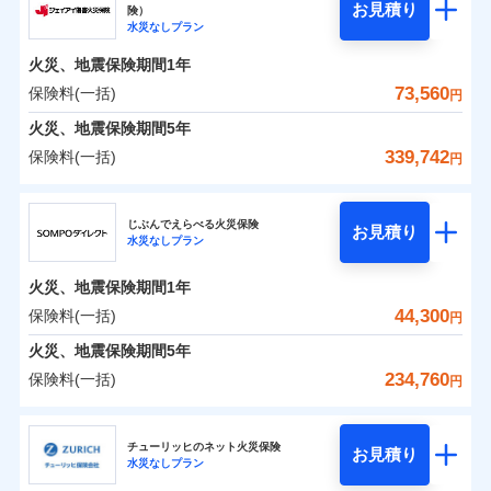
騒擾（じょう）
残存物取片づけ費用
「フルサポートプラン」、「セレクト（水災なし）プ
付帯される費用の
お見積り
険）
外部からの落下・
破損・汚損
0
25,100
4,400
ソニー損害保険株式会社のおすすめポイント
水まわりトラブル、カギ開け対応など「住まいのア
家財
円
円
円
補償
水災なしプラン
※
失火見舞費用
ラン
」の場合は、暮らしのQQ隊サービスがご利用い
免責金額（自己負
飛来・衝突
免責金額なし
シスタンスサービス」が無料付帯
担額）
水道管修理費用
ただけます。
火災、地震保険期間
1年
保険料（一括）内訳
01
POINT
補償の対象やお客さまの状況に応じたさまざまな割
地震火災費用
マンション等の共同住宅専用
73,560
保険料(一括)
円
臨時費用
引をご用意！
火災 1年
地震 1年
火災、地震保険期間
5年
損害防止費用
適用される割引
建築年割引
339,742
保険料(一括)
補償の範囲
補償内容
残存物取片づけ費用
？
付帯される費用保
03
円
POINT
イチオシ
02
POINT
補償の範囲
0
付帯サービス
険金
住まいの緊急かけつけサービス
20,246
13,200
？
建物
03
円
失火見舞費用
円
円
POINT
ジェイアイ傷害火災保険株式会社
補償内容
水道管修理費用
※3
ドコモの火災保険はインターネット完結型の保険の
じぶんでえらべる火災保険
免責金額（自己負
クレジットカード
お見積り
火災
地震火災費用
風災・雹（ひょ
免責金額なし
※2
水災なしプラン
0
19,168
4,400
ジェイアイ傷害火災保険株式会社のおすすめポイ
担額）
家財
円
ため、保険料がリーズナブルで、各種割引も充実し
円
円
落雷
う）災、雪災
コンビニ払い
火災
風災・雹（ひょ
払込方法
免責金額（自己負
破裂・爆発
ント
ています。
落雷
う）災、雪災
免責金額なし
口座振替
※2
適用される割引
建築年割引
火災、地震保険期間
1年
担額）
破裂・爆発
臨時費用
保険料のお支払いでdポイントがたまります！保険
銀行振込
保険料（一括）内訳
44,300
保険料(一括)
01
POINT
水災
盗難
円
損害防止費用
付帯サービス
料に対して、通常のdポイントとは別に1%相当のd
水まわり・カギのトラブルサポート
水濡れ
臨時費用
水災
盗難
※1
残存物取片づけ費用
火災、地震保険期間
5年
付帯される費用保
騒擾（じょう）
一括払
ポイントが上乗せして進呈されるため、「d払い」
水濡れ
損害防止費用
外部からの落下・
険金
破損・汚損
火災 1年
地震 1年
失火見舞費用
騒擾（じょう）
234,760
保険料(一括)
備考
諸費用特約セットなし
支払方法
年払い
円
や「dカード」でお支払いの場合は最大2%のdポイ
飛来・衝突
残存物取片づけ費用
外部からの落下・
イチオシ
付帯される費用保
破損・汚損
※3
02
POINT
水道管修理費用
※3
月払い
ントがたまります。また「d払い」であれば、ポイ
飛来・衝突
険金
ＳＯＭＰＯダイレクト損害保険株式会社
失火見舞費用
0
36,190
地震火災費用
13,200
クレジットカード
建物
円
円
円
ントで保険料を支払うこともできます。
ソニー損保の新ネット火災保険は、補償の組合せが自
水道管修理費用
チューリッヒのネット火災保険
お見積り
コンビニ払い
ネット申込
※4
水災なしプラン
払込方法
3つの基本プランからご自身にぴったりの補償をお
ＳＯＭＰＯダイレクト損害保険株式会社のおすす
由だから、必要な補償に絞って選べます。
地震火災費用
建築年割引
口座振替
申込方法
郵送
適用される割引