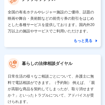
の取り扱いの全部または一部を委託する場合がありま
す。
全国の有名ホテルやレジャー施設のご優待、話題の
個人データの共同利用
映画や舞台・美術館などの前売り券の割引をはじめ
とした各種サービスを提供しております。国内外20
当社は株式会社NTTドコモとの間で、以下のとおり個
人データを共同利用します。
万以上の施設やサービスでご利用いただけます。
【共同して利用される利用データの項目】
もっと見る
当社又は株式会社NTTドコモがサービス提供等を通じて
取得した、以下の情報などの個人データ
基本情報
氏名、電話番号、メールアドレス、お客さまの識別子、属
暮らしの法律相談ダイヤル
性、連絡先、dポイントサービスのご利用に関する情報。例
として、dポイントカード番号、性別、年齢、家族構成、住
所、dポイント残高、dポイント利用履歴などが含まれます。
日常生活の様々なご相談ごとについて、弁護士に無
利用情報
料で電話相談ができます。（予約制） 例えば、「親
当社又は株式会社NTTドコモが提供する各種サービスなどの
ご契約・ご利用などに関する情報。例として、当社又は株式
が高額な商品を契約してしまったが、取り消せます
会社NTTドコモが提供する各種サービスのご契約状態・ご利
か？」といったトラブルについて、アドバイスが受
用履歴インターネット利用時の行動に関する情報、アプリケ
ーション利用時の行動に関する情報、購入されたサービスや
けられます。