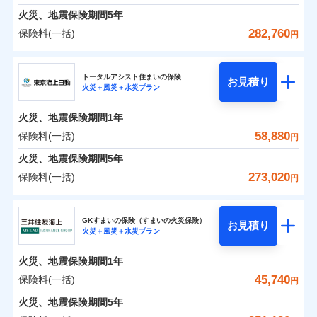
免責金額（自己負
料に対して、通常のdポイントとは別に1%相当のd
免責金額なし
募集文書番号
※1
水災
盗難
険金
失火見舞費用
担額）
火災、地震保険期間
5年
※3
※1破損・汚損の免責額5万円
ドコモスマート保険ナビ編集部の評価
ポイントが上乗せして進呈されるため、「d払い」
水濡れ
見積もりや保険会社とのご契約に先立ち、当社が提供する
※1水災料率は最低リスク区分を適用
火災 1年
水道管修理費用
地震 1年
※2水まわりトラブル、カギ開け対
騒擾（じょう）
※4
282,760
保険料(一括)
円
や「dカード」でお支払いの場合は最大2%のdポイ
ドコモスマート保険ナビの利用規約と個人情報の取扱いに
※2水ぬれ、破損、汚損等は自己負担
外部からの落下・
イチオシ
破損・汚損
02
応、ガラス破損の場合に60分までの
臨時費用
POINT
地震火災費用
※5
同意いただく必要があります。詳細について、以下をご確
補償内容
ントがたまります。また「d払い」であれば、ポイ
飛来・衝突
額5万円
修理費だけでなく、修理と密接に関わる費用も損害
ＳＯＭＰＯダイレクト損害保険株式会社
簡易作業無料でご提供いたします。弊
損害防止費用
0
39,730
13,200
建物
円
円
円
認ください。
※3事故時諸費用（火災・風水災等限
ントで保険料を支払うこともできます。
社提携業者にて24時間365日受付。受
ランキングをもっと見る
保険金としてまとめてお支払いしてくれます。
ソニー損保の新ネット火災保険は、補償の組合せが自
その他付帯される
トータルアシスト住まいの保険
残存物取片づけ費用
付帯される費用の
お見積り
定）特約セットありも選択可能
修理付帯費用
付後、専門業者が対応に向かいます。
説明事項
ドコモスマート保険ナビサービス利用規約
火災＋風災＋水災プラン
3つの基本プランからご自身にぴったりの補償をお
説明事項
費用の補償
ＳＯＭＰＯダイレクト損害保険株式会社のおすす
由だから、必要な補償に絞って選べます。
補償
全国の損害サービス拠点が一日でも早く保険金をお
※4修理費として保険金をお支払いし
失火見舞費用
免責金額（自己負
ガラス破損の対応時間は9時～20時と
ドコモスマート保険ナビ編集部の評価
免責金額なし
当社による個人情報の取扱いについて（プライバシー
0
22,250
4,400
めポイント
選びいただけます。さらに、自分好みにオプション
家財
ます。
円
円
円
しかも「地震上乗せ特約（全半損時のみ）」で、地震
届けできるよう万全の損害サービス体制で手厚く支
担額）
なります。
水道管修理費用
火災、地震保険期間
1年
ポリシー）
※5セットありも選択可能
インターネット割引
を追加・削除することで、補償内容を自由にカスタ
※3クレジットカード会社の分割払い
の被害にも火災保険の保険金額に対して最大100％で備
援が受けられます。
地震火災費用
保険料（一括）内訳
58,880
保険料(一括)
※6保険金額×5％、300万円限度
01
POINT
円
が可能なことがあります。詳しくは各
適用される割引
指定工務店割引
登記物件の火災保険をお申込みの方におすすめ！登記
マイズしていただけます。ニーズに合わせたパック
臨時費用
えられます（一部損は対象外）。
「メディカルアシスト」「介護アシスト」など豊富
※7一括払、長期一括払のみ
クレジットカード会社にご確認くださ
建築年割引（地震保険）
火災、地震保険期間
5年
情報の自動照合によるリアルタイム契約を実現！書類
単位での補償設計のため、どの補償が必要か不安な
損害防止費用
適用される割引
建築年割引
補償内容
な付帯サービスでお客様の日々の生活も充実したサ
い。
火災 1年
地震 1年
の提出と保険会社審査にお時間をいただきません！
人にも補償項目が選びやすいです。
273,020
保険料(一括)
補償内容
残存物取片づけ費用
付帯される費用保
円
ポートが受けられます。
その他条件
指定工務店特約
※6
補償の範囲
？
付帯サービス
険金
03
住まいの緊急かけつけサービス
POINT
失火見舞費用
日新火災が提供する安心と信頼の事故対応で、万が
募集文書番号
募集文書番号
東京海上日動火災保険株式会社
イチオシ
02
免責金額（自己負
POINT
0
24,300
13,200
建物
円
円
円
水道管修理費用
一の場合も迅速に対応します。お客さまからの事故
免責金額なし
※2
※1
すまいのサポート24
担額）
GKすまいの保険（すまいの火災保険）
免責金額（自己負
クレジットカード
お見積り
地震火災費用
免責金額なし
のご連絡の受付や事故相談などを、夜間・休日を問
※1
火災＋風災＋水災プラン
東京海上日動火災保険株式会社のおすすめポイン
担額）
お客様ご自身により、ウェブサイトでお手続きを完
リフォーム相談サービス
コンビニ払い
火災
風災・雹（ひょ
付帯サービス
わず、24時間・365日対応しています。
払込方法
0
12,950
臨時費用
4,400
ト
家財
円
了された場合、10％のインターネット割引が適用！
落雷
長期優良住宅の維持保全サポートサー
円
う）災、雪災
円
ジェイアイ傷害火災保険株式会社で
口座振替
適用される割引
建築年割引
火災、地震保険期間
1年
東京海上日動火災保険株式会社で
破裂・爆発
ビス
臨時費用
損害防止費用
（地震保険を除きます。）
お見積もり
正式名称は、すまいの保険です。本保険は、日新火災を引受保険会社
銀行振込
お見積もり
保険料（一括）内訳
45,740
保険料(一括)
01
POINT
円
損害防止費用
とし、取扱代理店であるドコモと共同募集代理店である株式会社ドコ
残存物取片づけ費用
付帯される費用保
減らしたコストをお客さまに還元
付帯サービス
水まわり・カギのトラブルサポート
ドコモスマート保険ナビ編集部の評価
水災
盗難
ベーシックプラン(水災あり)に該当す
モ・インシュアランス（以下、ドコモ・インシュアランス）が提供す
険金
ジェイアイ傷害火災保険株式会社の
残存物取片づけ費用
火災、地震保険期間
5年
失火見舞費用
付帯される費用保
備考
一括払
水濡れ
東京海上日動火災保険株式会社の
ドコモスマート保険ナビ編集部の評価
自分に必要な補償を選べる、だから保険料にムダが
る補償内容です
るものです。
※1
険金