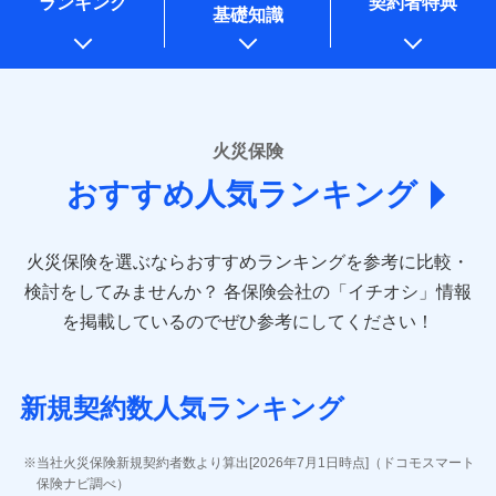
ランキング
契約者特典
※1水災料率は最低リスク区分を適用
一括払
万一ご自宅が被害にあわれた場合は、修繕業者のご紹
始期日
2026/01/01
同意いただく必要があります。詳細について、以下をご確
銀行振込
基礎知識
上記に係る案内・手続き・管理等付帯業務を行うため
※2損害保険金として支払い
支払方法
ドコモスマート保険ナビ編集部の評価
年払い
介などをご利用いただけます。
認ください。
説明事項
* 当社が委託を受けている保険会社の情報は、保険会社
※3損害保険金が支払われる場合に限
※1損害割合が30%未満の場合は定率
月払い
コンビニ払いの払込票をスマートフォンアプリでお支
一括払
ドコモスマート保険ナビサービス利用規約
り、費用保険金として支払い
のホームページに掲載しておりますので、ご確認くださ
払、水災料率は最も水災リスクが低い
補償内容
払いが可能です。
支払方法
年払い
ドコモの火災保険は、基本補償となる火災、破裂・爆
い。
当社による個人情報の取扱いについて（プライバシー
水災等地を適用
ネット申込
説明事項
月払い
募集文書番号
ポリシー）
発に加え、風災、落雷や盗難・水ぬれなど住まいを取
※2水道管修理費用の取扱いはなし
申込方法
郵送
■損害保険
※3一括払・年払のみ、コンビニ・ペ
り巻く多様なリスクに対応。3つの基本プランから選択
火災保険
免責金額（自己負
対面
ネット申込
イジー（番号通知方式）
あいおいニッセイ同和損害保険株式会社
免責金額なし
でき、さらに補償内容を自由にカスタマイズ可能なた
担額）
おすすめ人気ランキング
申込方法
(https://www.aioinissaydowa.co.jp/)
郵送
め、住居形態やライフスタイルに合わせて無駄のない
始期日
2024/10/01
ＳＯＭＰＯダイレクト損害保険株式会社で
募集文書番号
アクサ損害保険株式会社 (https://www.axa-
対面
最適設計が実現できます。スマホ・PCで手続きが完結
臨時費用
お見積もり
direct.co.jp/)
し、24時間365日の事故受付で万一の際も安心。保険
損害防止費用
※1水災料率は最低リスク区分を適用
火災保険を選ぶならおすすめランキングを参考に比較・
アニコム損害保険株式会社 (https://www.anicom-
始期日
2026/08/01
ドコモスマート保険ナビ編集部の評価
料に応じてdポイントもたまる、利便性とおトクさを兼
残存物取片づけ費用
※2盗難および水ぬれについては対象
付帯される費用保
sompo.co.jp/)
検討をしてみませんか？
各保険会社の「イチオシ」情報
見積もりや保険会社とのご契約に先立ち、当社が提供する
です。
険金
ね備えた火災保険です。
失火見舞費用
※2
東京海上ダイレクト損害保険株式会社
※1盗難、水濡れ、騒擾（じょう）、
を掲載しているのでぜひ参考にしてください！
※3水ぬれは自己負担額5万円
ドコモスマート保険ナビの利用規約と個人情報の取扱いに
修理費だけでなく、修理と密接に関わる費用も損害
水道管修理費用
外部からの落下・飛来・衝突は自動付
※3
(https://www.e-design.net/)
※4事故時諸費用（火災・風水災等限
同意いただく必要があります。詳細について、以下をご確
保険金としてまとめてお支払いしてくれます。
帯です。
地震火災費用
AIG損害保険株式会社
※4
説明事項
ドコモスマート保険ナビ編集部の評価
定）特約セットありも選択可能
認ください。
※2水まわりトラブル、カギ開け対
(https://www.aig.co.jp/sonpo)
全国の損害サービス拠点が一日でも早く保険金をお
※5修理費として保険金をお支払いし
応、ガラス破損の場合に60分までの
ドコモスマート保険ナビサービス利用規約
新規契約数人気ランキング
ます。
その他付帯される
ＳＢＩ損害保険株式会社
届けできるよう万全の損害サービス体制で手厚く支
修理付帯費用
簡易作業無料でご提供いたします。弊
登記物件の火災保険をお申込みの方におすすめ！登記
※6セットありも選択可能
費用の補償
当社による個人情報の取扱いについて（プライバシー
ドコモの火災保険で
(https://www.sbisonpo.co.jp/)
援が受けられます。
社提携業者にて24時間365日受付。受
※7保険金額×5％、300万円限度
情報の自動照合によるリアルタイム契約を実現！書類
説明事項
ポリシー）
お見積もり
ジェイアイ傷害火災保険株式会社
付後、専門業者が対応に向かいます。
当社火災保険新規契約者数より算出[2026年7月1日時点]（ドコモスマート
「メディカルアシスト」「介護アシスト」など豊富
※8一括払、長期一括払のみ
の提出と保険会社審査にお時間をいただきません！
インターネット割引
(https://www.jihoken.co.jp/)
ガラス破損の対応時間は9時～20時と
保険ナビ調べ）
な付帯サービスでお客様の日々の生活も充実したサ