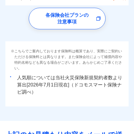
イチオシ
02
ォンアプリで支払うことができます。
POINT
クレジットカード
水災
盗難
トします！
5万円
詳細を見る
同意いただく必要があります。詳細について、以下をご確
ソニー損保の新ネット火災保険は、補償の組合せが
※4一部契約のみ
水濡れ
ドコモの火災保険
コンビニ払い
※3失火見舞費用の取扱いはなし
免責金額（自己負
※3
認ください。
※1
ネット申込
自由だから、必要な補償に絞って選べます。
免責金額なし
騒擾（じょう）
払込方法
※1
0
24,850
4,400
すまいのリスクを6つに整理し、補償内容をシンプルに
家財
円
円
円
上半期
新規契約数ランキング
各保険会社プランの
※4水道管修理費用の取扱いはなし
担額）
口座振替
外部からの落下・
破損・汚損
申込方法
郵送
ドコモスマート保険ナビサービス利用規約
募集文書番号
しかも、「地震上乗せ特約（全半損時のみ）」で、
説明事項
（破損・汚損等危険補償特約で補償対
わかりやすくしています！
見積もりや保険会社とのご契約に先立ち、当社が提供する
注意事項
飛来・衝突
※
ドコモの火災保険
のおすすめポイント
補償の範囲
銀行振込
？
03
POINT
補償内容
対面
象となる場合があります）
当社による個人情報の取扱いについて（プライバシー
ドコモスマート保険ナビの利用規約と個人情報の取扱いに
地震の被害にも最大100％で備えられます。
すまいやライフスタイルに応じた契約プランをご用意
臨時費用
当社火災保険新規契約者数より算出[
年
月]（ドコモスマート保険
※5地震火災費用の取扱いはなし
ポリシー）
同意いただく必要があります。詳細について、以下をご確
保険料（一括）内訳
01
POINT
しています。
損害防止費用
ナビ調べ）
一括払
※6火災・風災等の事故により建物に
始期日
2026/08/01
認ください。
お客さまのニーズに合わせてオプションの特約のご選
残存物取片づけ費用
付帯される費用保
損害が生じたとき、日新火災がご案内
支払方法
年払い
免責金額（自己負
火災
風災・雹（ひょ
免責金額なし
ドコモスマート保険ナビサービス利用規約
険金
する修理業者（指定工務店）が建物の
落雷
う）災、雪災
択が可能です。
失火見舞費用
担額）
火災 1年
地震 1年
※2
月払い
こちらでご案内しております保険料は概算であり、実際にご契約い
※1破損・汚損の免責額5万円
イチオシ
破裂・爆発
02
修理を行います。
POINT
当社による個人情報の取扱いについて（プライバシー
建物が全焼・全壊時（延床面積に対する損害の割合が
ただける保険料とは異なります。また保険会社によって補償内容や
水道管修理費用
※2水まわりトラブル、カギ開け対
※3
ドコモスマート保険ナビ編集部の評価
ソニー損害保険株式会社で
ポリシー）
特約名称なども異なる場合がございます。あらかじめご了承くださ
応、ガラス破損の場合に60分までの
臨時費用
80％以上）には、建物保険金額を全額お支払いいたし
ネット申込
地震火災費用
0
20,950
※4
13,200
建物
円
円
円
水災
補償内容
盗難
火災、自然災害、盗難などトータルでカバーし、大
お見積もり
募集文書番号
い。
簡易作業無料でご提供いたします。弊
損害防止費用
ます！
申込方法
郵送
水濡れ
切な住まいをお守りします！
社提携業者にて24時間365日受付。受
※1
ランキングをもっと見る
補償を自由に選べて、もしものときは「新価（再調達
騒擾（じょう）
人気順については当社
新規契約者数より
その他付帯される
残存物取片づけ費用
「フルサポートプラン」、「セレクト（水災なし）プ
付帯される費用の
対面
修理付帯費用
付後、専門業者が対応に向かいます。
外部からの落下・
破損・汚損
0
23,600
4,400
説明事項
費用の補償
水まわりトラブル、カギ開け対応など「住まいのア
家財
円
価額）」でお支払いします。
円
円
補償
算出[
年
月
日現在]（ドコモスマート保険ナ
見積もりや保険会社とのご契約に先立ち、当社が提供する
※
失火見舞費用
ラン
」の場合は、暮らしのQQ隊サービスがご利用い
免責金額（自己負
ガラス破損の対応時間は9時～20時と
飛来・衝突
免責金額なし
シスタンスサービス」が無料付帯
万一ご自宅が被害にあわれた場合は、修繕業者のご紹
ドコモスマート保険ナビの利用規約と個人情報の取扱いに
始期日
ビ調べ）
2026/01/01
担額）
なります。
水道管修理費用
ただけます。
インターネット割引
同意いただく必要があります。詳細について、以下をご確
※3クレジットカード会社の分割払い
介などをご利用いただけます。
補償の対象やお客さまの状況に応じたさまざまな割
地震火災費用
マンション等の共同住宅専用
が可能なことがあります。詳しくは各
適用される割引
指定工務店割引
認ください。
※1破損・汚損、物体の落下・飛来等/
臨時費用
コンビニ払いの払込票をスマートフォンアプリでお支
引をご用意！
クレジットカード会社にご確認くださ
ドコモスマート保険ナビ編集部の評価
騒擾、水濡れのみ自己負担額5万円
建築年割引（地震保険）
損害防止費用
払いが可能です。
適用される割引
ドコモスマート保険ナビサービス利用規約
建築年割引
い。
（物体の落下・飛来等/騒擾、水濡れ
補償の範囲
補償内容
残存物取片づけ費用
？
付帯される費用保
当社による個人情報の取扱いについて（プライバシー
03
POINT
説明事項
は建物のみ自己負担あり）
イチオシ
その他条件
指定工務店特約
02
※5
POINT
ドコモの火災保険は、基本補償となる火災、破裂・爆
補償の範囲
付帯サービス
険金
住まいの緊急かけつけサービス
？
ポリシー）
03
失火見舞費用
POINT
※2水道管修理費用の取扱いはなし
募集文書番号
補償内容
発に加え、風災、落雷や盗難・水ぬれなど住まいを取
※3一括払・年払のみ、コンビニ・ペ