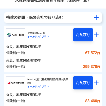
火災保険会社別見積もり結果（保険料一覧）
補償の範囲・保険会社で絞り込む
火災保険Type S
お見積り
オールリスクプラン
火災、地震保険期間
1年
67,572
保険料(一括)
円
火災、地震保険期間
5年
299,378
保険料(一括)
円
ソニー損害保険株式会社
iehoいえほ（補償選択型住宅用火災保
お見積り
険）
ソニー損害保険株式会社のおすすめポイント
オールリスクプラン
火災、地震保険期間
1年
保険料（一括）内訳
01
POINT
83,460
保険料(一括)
円