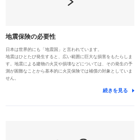
（https://www.nissay.co.jp）
はなさく生命保険株式会社
（https://www.life8739.co.jp/）
ドコモスマート保険ナビ編集部の評価
マニュライフ生命保険株式会社
（https://www.manulife.co.jp/）
地震保険の必要性
三井住友海上あいおい生命保険株式会社
ドコモの火災保険は、基本補償となる火災、破裂・爆
（https://www.msa-life.co.jp/）
発に加え、風災、落雷や盗難・水ぬれなど住まいを取
日本は世界的にも「地震国」と言われています。
メットライフ生命株式会社
地震はひとたび発生すると、広い範囲に巨大な損害をもたらしま
り巻く多様なリスクに対応。3つの基本プランから選択
(https://www.metlife.co.jp/)
す。地震による建物の火災や損壊などについては、その発生の予
でき、さらに補償内容を自由にカスタマイズ可能なた
メディケア生命保険株式会社
測が困難なことから基本的に火災保険では補償の対象としていま
め、住居形態やライフスタイルに合わせて無駄のない
（https://www.medicarelife.com/）
せん。
最適設計が実現できます。スマホ・PCで手続きが完結
し、24時間365日の事故受付で万一の際も安心。保険
■少額短期保険
続きを見る
株式会社アシロ少額短期保険
料に応じてdポイントもたまる、利便性とおトクさを兼
(https://kailash.co.jp/)
ね備えた火災保険です。
SBIいきいき少額短期保険会社 (https://www.i-
sedai.com/)
SBIペット少額短期保険株式会社
(https://www.sbipet-ssi.co.jp/)
SBIリスタ少額短期保険会社
ドコモの火災保険で