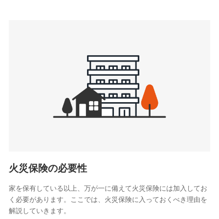
上記に係る連絡・手続き・管理等付帯業務を行うため
3.セミナー募集サイトから取得した個人情報
各種セミナーの案内、開催のため
上記に係る連絡・手続き・管理等付帯業務を行うため
4.家族・友達紹介にて取得した個人情報
被紹介者への連絡、及び当社と取引のあるもしくは委託を受
けている保険会社・提携会社の保険その他に関する情報を提
供し、金融商品等の契約を勧奨するため
アンケートやキャンペーン等の実施のため
上記に係る連絡・手続き・管理等付帯業務を行うため
5.通話録音にて取得する情報
電話対応の品質向上およびお問合せ内容の正確な把握のため
火災保険の必要性
家を保有している以上、万が一に備えて火災保険には加入してお
6.採用応募者の個人情報
く必要があります。ここでは、火災保険に入っておくべき理由を
採用選考および入社手続を実施するため
解説していきます。