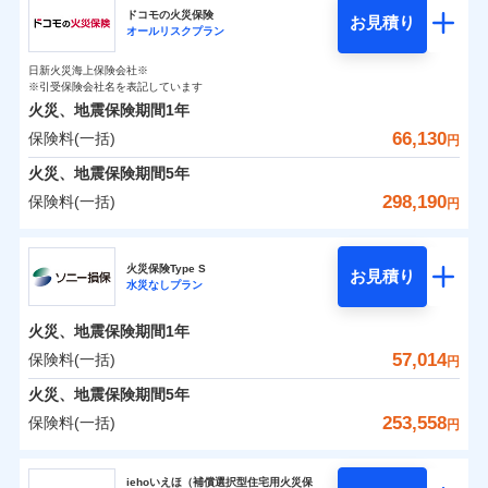
円
円
円
ドコモの火災保険
お見積り
水災
盗難
オールリスクプラン
チューリッヒ保険会社のおすすめポイント
修理費だけでなく、修理と密接に関わる費用も損害保
水濡れ
補償の範囲
※1
？
0
03
9,870
4,400
POINT
家財
騒擾（じょう）
円
険金としてまとめてお支払いします！
円
円
日新火災海上保険会社※
保険料（一括）内訳
01
外部からの落下・
破損・汚損
POINT
※引受保険会社名を表記しています
全国の損害サービス拠点が一日でも早く保険金をお届
飛来・衝突
火災、地震保険期間
1年
けできるよう万全の損害サービス体制で手厚く支援し
66,130
保険料(一括)
火災
風災・雹（ひょ
火災 1年
地震 1年
円
ランキングをもっと見る
ます！
落雷
う）災、雪災
「メディカルアシスト」「介護アシスト」など豊富な
火災、地震保険期間
破裂・爆発
5年
0
38,800
13,200
建物
円
付帯サービスでお客様の日々の生活もしっかりサポー
円
円
298,190
保険料(一括)
円
イチオシ
02
POINT
水災
盗難
トします！
水濡れ
ドコモの火災保険
※1
騒擾（じょう）
0
26,750
4,400
すまいのリスクを6つに整理し、補償内容をシンプルに
家財
円
円
円
上半期
新規契約数ランキング
火災保険Type S
外部からの落下・
破損・汚損
お見積り
わかりやすくしています！
水災なしプラン
飛来・衝突
※
ドコモの火災保険
のおすすめポイント
補償の範囲
？
03
POINT
補償内容
※2
すまいやライフスタイルに応じた契約プランをご用意
当社火災保険新規契約者数より算出[
年
月]（ドコモスマート保険
火災、地震保険期間
1年
保険料（一括）内訳
01
POINT
しています。
ナビ調べ）
57,014
保険料(一括)
円
お客さまのニーズに合わせてオプションの特約のご選
免責金額（自己負
火災
風災・雹（ひょ
免責金額なし
※2
落雷
う）災、雪災
択が可能です。
担額）
火災 1年
地震 1年
火災、地震保険期間
5年
イチオシ
破裂・爆発
02
POINT
建物が全焼・全壊時（延床面積に対する損害の割合が
253,558
保険料(一括)
円
臨時費用
80％以上）には、建物保険金額を全額お支払いいたし
0
23,430
13,200
建物
円
円
円
水災
補償内容
盗難
火災、自然災害、盗難などトータルでカバーし、大
ソニー損害保険株式会社
損害防止費用
ます！
水濡れ
切な住まいをお守りします！
iehoいえほ（補償選択型住宅用火災保
※1
ランキングをもっと見る