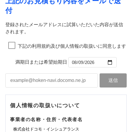
上記のお見積もり内容をメールで送
水道管修理費用
※2
すまいのサポート24
ドコモの火災保険はインターネット完結型の保険の
免責金額（自己負
イジー（番号通知方式）
クレジットカード
り巻く多様なリスクに対応。3つの基本プランから選択
火災
地震火災費用
風災・雹（ひょ
免責金額なし
付
担額）
リフォーム相談サービス
ため、保険料がリーズナブルで、各種割引も充実し
落雷
う）災、雪災
コンビニ払い
ＳＯＭＰＯダイレクト損害保険株式会社で
でき、さらに補償内容を自由にカスタマイズ可能なた
付帯サービス
火災
風災・雹（ひょ
払込方法
免責金額（自己負
破裂・爆発
長期優良住宅の維持保全サポートサー
ています。
落雷
う）災、雪災
募集文書番号
お見積もり
免責金額なし
口座振替
め、住居形態やライフスタイルに合わせて無駄のない
適用される割引
建築年割引
担額）
破裂・爆発
ビス
臨時費用
登録されたメールアドレスに試算いただいた内容が送信
保険料のお支払いでdポイントがたまります！保険
銀行振込
最適設計が実現できます。スマホ・PCで手続きが完結
水災
盗難
損害防止費用
されます。
付帯サービス
料に対して、通常のdポイントとは別に1%相当のd
水まわり・カギのトラブルサポート
水濡れ
し、24時間365日の事故受付で万一の際も安心。保険
ドコモスマート保険ナビ編集部の評価
臨時費用
水災
盗難
見積もりや保険会社とのご契約に先立ち、当社が提供する
ベーシックプラン(水災なし)に該当す
※1
残存物取片づけ費用
※2
付帯される費用保
備考
騒擾（じょう）
一括払
ポイントが上乗せして進呈されるため、「d払い」
水濡れ
料に応じてdポイントもたまる、利便性とおトクさを兼
る補償内容です
ドコモスマート保険ナビの利用規約と個人情報の取扱いに
損害防止費用
外部からの落下・
険金
破損・汚損
※1
失火見舞費用
騒擾（じょう）
下記の利用規約及び個人情報の取扱いに同意します
備考
諸費用特約セットなし
支払方法
年払い
や「dカード」でお支払いの場合は最大2%のdポイ
同意いただく必要があります。詳細について、以下をご確
飛来・衝突
ね備えた火災保険です。
残存物取片づけ費用
外部からの落下・
付帯される費用保
破損・汚損
※2
チューリッヒのネット火災保険は
ダイレクト型でネッ
水道管修理費用
※2
月払い
認ください。
ントがたまります。また「d払い」であれば、ポイ
飛来・衝突
クレジットカード
険金
失火見舞費用
ト完結のお手続き・リーズナブルな保険料
に加え、
火
ドコモスマート保険ナビ編集部の評価
地震火災費用
クレジットカード
ントで保険料を支払うこともできます。
コンビニ払い
満期日または希望始期日
ドコモスマート保険ナビサービス利用規約
水道管修理費用
災に対する補償に加え、すべてのプランに盗難等がつ
コンビニ払い
ネット申込
※3
払込方法
口座振替
払込方法
3つの基本プランからご自身にぴったりの補償をお
当社による個人情報の取扱いについて（プライバシー
地震火災費用
いており、
社会問題などを考慮された幅広い補償が特
建築年割引
口座振替
申込方法
郵送
登記物件の火災保険をお申込みの方におすすめ！登記
適用される割引
銀行振込
ポリシー）
選びいただけます。さらに、自分好みにオプション
長です。
失火見舞金など付帯される費用保険金も多
インターネット割引
銀行振込
対面
情報の自動照合によるリアルタイム契約を実現！書類
ドコモの火災保険で
d払い
修理付帯費用保険金
を追加・削除することで、補償内容を自由にカスタ
※3
く、ダイレクトでありながら充実した補償が魅力で
その他付帯される
お見積もり
の提出と保険会社審査にお時間をいただきません！
請求権保全行使手続費用保険金
マイズしていただけます。ニーズに合わせたパック
※3
水まわりサービス（24時間サポー
す。
補償内容
費用の補償
一括払
始期日
2025/10/01
一括払
ト）
損害拡大防止費用保険金
単位での補償設計のため、どの補償が必要か不安な
※3
補償内容
支払方法
年払い
支払方法
年払い
カギあけサービス（24時間サポー
個人情報の取扱いについて
見積もりや保険会社とのご契約に先立ち、当社が提供する
人にも補償項目が選びやすいです。
説明事項
※1水災料率は最低リスク区分を適用
月払い
付帯サービス
ト）
月払い
適用される割引
建築年割引
ドコモスマート保険ナビの利用規約と個人情報の取扱いに
免責金額（自己負
日新火災が提供する安心と信頼の事故対応で、万が
免責金額なし
※3
担額）
キャッシュレス・リペアサービス
同意いただく必要があります。詳細について、以下をご確
免責金額（自己負
事業者の名称・住所・代表者名
募集文書番号
一の場合も迅速に対応します。お客さまからの事故
免責金額なし
ネット申込
ジェイアイ傷害火災保険株式会社で
ネット申込
担額）
認ください。
水災初期費用補償特約
気象災害アラート
チューリッヒ保険会社で
その他条件
申込方法
のご連絡の受付や事故相談などを、夜間・休日を問
郵送
お見積もり
※4
株式会社ドコモ・インシュアランス
申込方法
郵送
臨時費用
建物の復旧に関する特約
※4