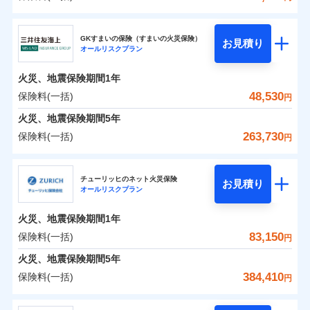
補償の範囲
？
03
POINT
東京海上日動火災保険株式会社
イチオシ
02
POINT
0
24,900
13,200
建物
円
円
円
GKすまいの保険（すまいの火災保険）
お見積り
オールリスクプラン
東京海上日動火災保険株式会社のおすすめポイン
お客様ご自身により、ウェブサイトでお手続きを完
火災
風災・雹（ひょ
0
13,250
4,400
ト
家財
円
了された場合、10％のインターネット割引が適用！
落雷
円
う）災、雪災
円
火災、地震保険期間
1年
破裂・爆発
（地震保険を除きます。）
保険料（一括）内訳
48,530
保険料(一括)
01
POINT
円
減らしたコストをお客さまに還元
水災
盗難
火災、地震保険期間
5年
水濡れ
自分に必要な補償を選べる、だから保険料にムダが
※1
火災 1年
騒擾（じょう）
地震 1年
263,730
保険料(一括)
円
ない！
外部からの落下・
破損・汚損
飛来・衝突
三井住友海上火災保険株式会社
地震保険もセットOK！
イチオシ
02
POINT
0
33,150
13,200
建物
円
円
円
チューリッヒのネット火災保険
「iehoいえほ」（補償選択型住宅用火災保険）
お見積り
オールリスクプラン
三井住友海上火災保険株式会社のおすすめポイン
お客さまのニーズ・ご予算に合わせて補償を自由に
0
10,260
4,400
ト
家財
円
お選びいただけます。
円
円
火災、地震保険期間
1年
補償の範囲
？
03
POINT
もしものとき、“時価”ではなく“新価”で保険金をお
保険料（一括）内訳
83,150
保険料(一括)
01
POINT
円
支払いします。
火災、地震保険期間
5年
上半期
新規契約数ランキング
家具や電化製品等の家財の保険金額も自由に選べま
火災 1年
地震 1年
384,410
保険料(一括)
火災
風災・雹（ひょ
円
す。
落雷
う）災、雪災
当社火災保険新規契約者数より算出[
年
月]（ドコモスマート保険
破裂・爆発
チューリッヒ保険会社
ネットに加え、お電話でもお申込み可能です！
イチオシ
02
POINT
0
21,060
13,200
ナビ調べ）
建物