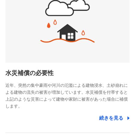
(https://www.jishin.co.jp/)
お見積もり
スマートプラス少額短期保険株式会社
（https://www.smartplus-insurance.com/）
見積もりや保険会社とのご契約に先立ち、当社が提供する
チューリッヒ少額短期保険株式会社
ドコモスマート保険ナビの利用規約と個人情報の取扱いに
(https://www.zurichssi.co.jp/)
同意いただく必要があります。詳細について、以下をご確
Tokio Marine X少額短期保険株式会社
認ください。
(https://www.tokiomarine-x.co.jp/)
ペットメディカルサポート株式会社
ドコモスマート保険ナビサービス利用規約
(https://pshoken.co.jp/)
当社による個人情報の取扱いについて（プライバシー
リトルファミリー少額短期保険株式会社
ポリシー）
(https://www.littlefamily-ssi.com/)
水災補償の必要性
2.共同募集を行う代理店から受領する個人情報
近年、突然の集中豪雨や河川の氾濫による建物浸水、土砂崩れに
よる建物の流失の被害が増加しています。水災補償を付帯すると
郵便、電話、およびＥメール等により、当社と取引のあるも
しくは委託を受けている保険会社・提携会社の保険その他に
上記のような災害によって建物や家財に被害があった場合に補償
関する情報を提供し、金融商品等の契約を勧奨するため、ま
します。
た維持管理等の委託業務遂行のため、またそれらに付帯、関
連する当社および提携会社のサービスを案内、提供するため
続きを見る
（なお、当社は複数の保険会社と取引があり、取得した個人
情報を取引のある他の保険会社の商品・サービスをご提案す
るために利用させていただくことがあります。）