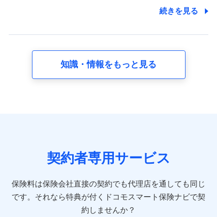
7.社員（従業者）の個人情報
続きを見る
人事･勤怠･健康・労務等の管理、給与支給、福利厚生・採用
退職関連処理等の各種手続きのため、当社と従業員または従
業員同士の連絡のため
知識・情報をもっと見る
8.取引先個人情報
取引先としての選定業務、営業情報の提供業務、契約締結手
続き業務、取引管理業務、およびこれらに準ずる業務の遂行
のため
9.お問い合わせ情報
各種お問い合わせに対応するため
契約者専用サービス
10.受託業務の 個人情報
受託業務の遂行およびこれらに準ずる業務の遂行のため
保険料は保険会社直接の契約でも代理店を通しても同じ
です。
それなら特典が付くドコモスマート保険ナビで契
11.マイカー通勤管理クラウド並びに法人向けASPサー
ビスに関してのお問い合わせ情報
約しませんか？