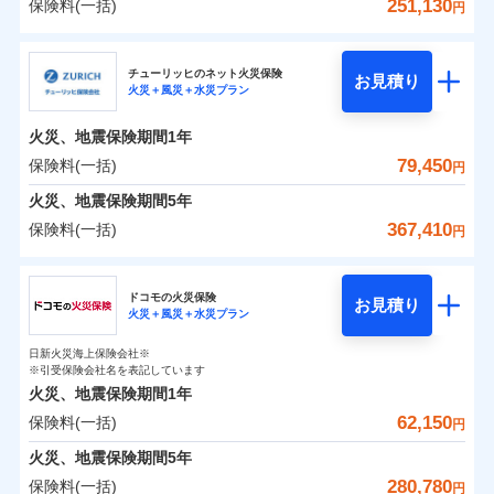
詳細を見る
火災 1年
騒擾（じょう）
地震 1年
失火見舞費用
水道管修理費用
251,130
保険料(一括)
備考
諸費用特約セットなし
詳細を見る
支払方法
年払い
円
ない！
外部からの落下・
破損・汚損
チューリッヒのネット火災保険は
ダイレクト型でネッ
水道管修理費用
地震火災費用
※2
月払い
飛来・衝突
クレジットカード
三井住友海上火災保険株式会社
すまいのリスクを６つに整理し、補償内容をシンプ
地震保険もセットOK！
イチオシ
ト完結のお手続き・リーズナブルな保険料
02
に加え、
火
POINT
0
31,370
地震火災費用
13,200
クレジットカード
建物
円
円
円
補償の範囲
？
見積もりや保険会社とのご契約に先立ち、当社が提供する
03
POINT
コンビニ払い
見積もりや保険会社とのご契約に先立ち、当社が提供する
ルにして、わかりやすいのが特徴です。
災に対する補償に加え、すべてのプランに盗難等がつ
チューリッヒのネット火災保険
「iehoいえほ」（補償選択型住宅用火災保険）
保険証券の不発行に関する特約（500
お見積り
コンビニ払い
ネット申込
※3
ドコモスマート保険ナビの利用規約と個人情報の取扱いに
適用される割引
払込方法
火災＋風災＋水災プラン
口座振替
ドコモスマート保険ナビの利用規約と個人情報の取扱いに
払込方法
三井住友海上火災保険株式会社のおすすめポイン
お客さまのニーズ・ご予算に合わせて補償を自由に
円）
いており、
すまいやライフスタイルに応じた契約プランを選べ
社会問題などを考慮された幅広い補償が特
建築年割引
同意いただく必要があります。詳細について、以下をご確
口座振替
申込方法
郵送
適用される割引
同意いただく必要があります。詳細について、以下をご確
銀行振込
0
9,910
4,400
ト
家財
円
お選びいただけます。
円
円
長です。
ます。
失火見舞金など付帯される費用保険金も多
インターネット割引
認ください。
銀行振込
火災、地震保険期間
1年
対面
火災
風災・雹（ひょ
認ください。
d払い
その他条件
住まいのアシスタンスサービス
補償の範囲
※2
？
03
POINT
く、ダイレクトでありながら充実した補償が魅力で
もしものとき、“時価”ではなく“新価”で保険金をお
落雷
う）災、雪災
建物が全焼・全壊時（延床面積に対する損害の割合
保険料（一括）内訳
ドコモスマート保険ナビサービス利用規約
79,450
保険料(一括)
01
POINT
円
ドコモスマート保険ナビサービス利用規約
破裂・爆発
水まわりサービス（24時間サポー
す。
支払いします。
一括払
始期日
2025/10/01
が80％以上）には、建物保険金額を全額お支払いし
当社による個人情報の取扱いについて（プライバシー
一括払
WEB見積もり+メールアドレス登録後
ト）
火災、地震保険期間
当社による個人情報の取扱いについて（プライバシー
5年
上半期
新規契約数ランキング
支払方法
年払い
てくれます。
家具や電化製品等の家財の保険金額も自由に選べま
ポリシー）
から4営業日+1日以降、お客さまが決
支払方法
年払い
水災
盗難
ポリシー）
火災 1年
地震 1年
カギあけサービス（24時間サポー
備考
367,410
保険料(一括)
火災
風災・雹（ひょ
円
※1雑危険（盗難を除く）および破汚
月払い
済した時点で保険のお申し込みと完了
付帯サービス
す。
水濡れ
※
説明事項
家族Eye（親族連絡先制度）
がご利用できます。
落雷
ト）
月払い
う）災、雪災
損において、自己負担額5万円
騒擾（じょう）
当社火災保険新規契約者数より算出[
となります。
年
月]（ドコモスマート保険
破裂・爆発
チューリッヒ保険会社
ネットに加え、お電話でもお申込み可能です！
イチオシ
※「ご契約者（保険にご加入されたお客さま）」が、その保険
02
キャッシュレス・リペアサービス
POINT
外部からの落下・
破損・汚損
0
18,980
13,200
ナビ調べ）
建物
円
円
円
ネット申込
契約に関する緊急連絡先としてご親族を登録する制度。
飛来・衝突
ネット申込
ドコモの火災保険
気象災害アラート
募集文書番号
お見積り
チューリッヒ保険会社で
クレジットカード
※3
申込方法
水災
郵送
盗難
※4
火災＋風災＋水災プラン
チューリッヒ保険会社のおすすめポイント
修理費だけでなく、修理と密接に関わる費用も損害保
申込方法
郵送
お見積もり
水濡れ
コンビニ払い
対面
補償の範囲
※1
？
0
03
9,160
4,400
払込方法
POINT
家財
騒擾（じょう）
円
険金としてまとめてお支払いします！
※保険料は下の場合の築年月で計算し
対面
円
円
日新火災海上保険会社※
口座振替
保険料（一括）内訳
01
外部からの落下・
破損・汚損
POINT
ています。
※引受保険会社名を表記しています
全国の損害サービス拠点が一日でも早く保険金をお届
チューリッヒ保険会社の
飛来・衝突
始期日
2024/10/01
銀行振込
新築：2026年1月
火災、地震保険期間
1年
始期日
2026/04/01
備考
詳細を見る
けできるよう万全の損害サービス体制で手厚く支援し
築5年：2021年1月
三井住友海上火災保険株式会社で
62,150
保険料(一括)
火災
風災・雹（ひょ
火災 1年
地震 1年
円
ランキングをもっと見る
ます！
築10年：2016年1月
※1破損・汚損の取扱いはなし
一括払
お見積もり
落雷
う）災、雪災
※1損害割合が30%未満の場合は定率
築15年：2011年1月
「メディカルアシスト」「介護アシスト」など豊富な
ドコモスマート保険ナビ編集部の評価
※2水道管修理費用の取扱いはなし
火災、地震保険期間
破裂・爆発
5年
補償内容
支払方法
年払い
見積もりや保険会社とのご契約に先立ち、当社が提供する
払、水災料率は最低リスク区分を適用
0
説明事項
※3コンビニ払の払込票をスマートフ
37,000
13,200
建物
円
付帯サービスでお客様の日々の生活もしっかりサポー
円
円
三井住友海上火災保険株式会社の
280,780
保険料(一括)
ドコモスマート保険ナビの利用規約と個人情報の取扱いに
※2破損・汚損、水ぬれは自己負担額
月払い
円