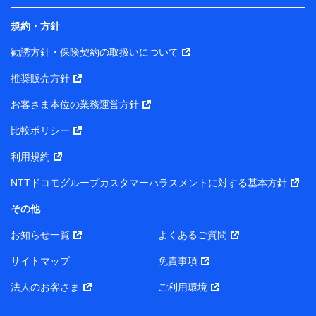
規約・方針
当社は株式会社NTTドコモ・フィナンシャルグループ
との間で、以下のとおり個人データを共同利用しま
勧誘方針・保険契約の取扱いについて
す。
推奨販売方針
【共同して利用される利用データの項目】
当社または株式会社NTTドコモ・フィナンシャルグルー
お客さま本位の業務運営方針
プがサービス提供等を通じて取得した、以下の情報など
比較ポリシー
の個人データ
基本情報
利用規約
氏名、電話番号、メールアドレス、お客さまの識別子、属
NTTドコモグループカスタマーハラスメントに対する基本方針
性、連絡先、dポイントサービスのご利用に関する情報。例
として、dポイントカード番号、性別、年齢、家族構成、住
その他
所、dポイント残高、dポイント利用履歴などが含まれます。
利用情報
お知らせ一覧
よくあるご質問
当社または株式会社NTTドコモ・フィナンシャルグループが
提供する各種サービスなどのご契約・ご利用などに関する情
サイトマップ
免責事項
報。例として、当社または株式会社NTTドコモ・フィナンシ
ャルグループが提供する各種サービスのご契約状態・ご利用
法人のお客さま
ご利用環境
履歴インターネット利用時の行動に関する情報、アプリケー
ション利用時の行動に関する情報、購入されたサービスや商