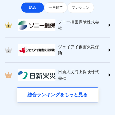
なります。
適用される割引
指定工務店割引
ソニー損害保険株式会社
見積もりや保険会社とのご契約に先立ち、当社が提供する
ポートが受けられます。
※3クレジットカード会社の分割払い
総合
一戸建て
マンション
(https://www.sonysonpo.co.jp/)
建築年割引（地震保険）
ドコモスマート保険ナビの利用規約と個人情報の取扱いに
募集文書番号
が可能なことがあります。詳しくは各
損害保険ジャパン株式会社 (https://www.sompo-
同意いただく必要があります。詳細について、以下をご確
クレジットカード会社にご確認くださ
その他条件
japan.co.jp/)
指定工務店特約
※5
い。
認ください。
ソニー損害保険株式会
ジェイアイ傷害火災保険株式会社で
ＳＯＭＰＯダイレクト損害保険株式会社
社
ドコモスマート保険ナビサービス利用規約
お見積もり
(https://www.sompo-direct.co.jp/)
すまいのサポート24
募集文書番号
東京海上日動火災保険株式会社で
当社による個人情報の取扱いについて（プライバシー
チューリッヒ保険会社 (https://www.zurich.co.jp/)
リフォーム相談サービス
付帯サービス
お見積もり
ポリシー）
ジェイアイ傷害火災保険株式会社の
東京海上日動火災保険株式会社
長期優良住宅の維持保全サポートサー
詳細を見る
ジェイアイ傷害火災保
(https://www.tokiomarine-nichido.co.jp/)
ビス
東京海上日動火災保険株式会社の
ドコモスマート保険ナビ編集部の評価
日新火災海上保険株式会社
険
詳細を見る
(https://www.nisshinfire.co.jp/)
備考
スリムプランに該当する補償内容です
見積もりや保険会社とのご契約に先立ち、当社が提供する
ペット＆ファミリー損害保険株式会社
すまいのリスクを６つに整理し、補償内容をシンプ
ドコモスマート保険ナビの利用規約と個人情報の取扱いに
ドコモスマート保険ナビ編集部の評価
(https://www.petfamilyins.co.jp/)
クレジットカード
ルにして、わかりやすいのが特徴です。
見積もりや保険会社とのご契約に先立ち、当社が提供する
同意いただく必要があります。詳細について、以下をご確
日新火災海上保険株式
三井住友海上火災保険株式会社 (https://www.ms-
コンビニ払い
ドコモスマート保険ナビの利用規約と個人情報の取扱いに
認ください。
会社
すまいやライフスタイルに応じた契約プランを選べ
チューリッヒのネット火災保険は
ダイレクト型でネッ
ins.com/)
同意いただく必要があります。詳細について、以下をご確
払込方法
口座振替
ます。
ドコモスマート保険ナビサービス利用規約
三井ダイレクト損害保険株式会社
ト完結のお手続き・リーズナブルな保険料
に加え、
火
認ください。
銀行振込
当社による個人情報の取扱いについて（プライバシー
建物が全焼・全壊時（延床面積に対する損害の割合
(https://www.mitsui-direct.co.jp/)
災に対する補償に加え、すべてのプランに盗難等がつ
総合ランキングをもっと見る
d払い
ドコモスマート保険ナビサービス利用規約
ポリシー）
が80％以上）には、建物保険金額を全額お支払いし
いており、
社会問題などを考慮された幅広い補償が特
当社による個人情報の取扱いについて（プライバシー
■生命保険
てくれます。
長です。
失火見舞金など付帯される費用保険金も多
一括払
ポリシー）
アクサ生命保険株式会社
※
家族Eye（親族連絡先制度）
がご利用できます。
く、ダイレクトでありながら充実した補償が魅力で
支払方法
年払い