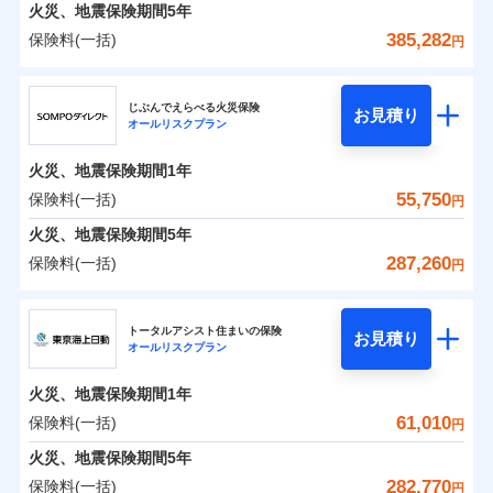
火災 1年
地震 1年
火災、地震保険期間
5年
385,282
保険料(一括)
円
0
26,938
13,200
建物
円
円
円
ジェイアイ傷害火災保険株式会社
じぶんでえらべる火災保険
お見積り
オールリスクプラン
0
23,034
4,400
ジェイアイ傷害火災保険株式会社のおすすめポイ
家財
円
円
円
ント
火災、地震保険期間
1年
保険料（一括）内訳
55,750
保険料(一括)
01
POINT
円
火災、地震保険期間
5年
火災 1年
地震 1年
287,260
保険料(一括)
円
イチオシ
02
POINT
ＳＯＭＰＯダイレクト損害保険株式会社
0
41,850
13,200
建物
円
円
円
ソニー損保の新ネット火災保険は、補償の組合せが自
トータルアシスト住まいの保険
お見積り
オールリスクプラン
ＳＯＭＰＯダイレクト損害保険株式会社のおすす
由だから、必要な補償に絞って選べます。
0
24,010
4,400
めポイント
家財
円
円
円
しかも「地震上乗せ特約（全半損時のみ）」で、地震
火災、地震保険期間
1年
の被害にも火災保険の保険金額に対して最大100％で備
保険料（一括）内訳
61,010
保険料(一括)
01
POINT
円
えられます（一部損は対象外）。
火災、地震保険期間
5年
火災 1年
地震 1年
282,770
保険料(一括)
円