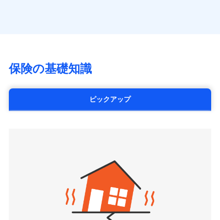
（https://www.axa.co.jp/）
※「ご契約者（保険にご加入されたお客さま）」が、その保険
す。
月払い
SBI生命保険株式会社（https://www.sbilife.co.jp/）
契約に関する緊急連絡先としてご親族を登録する制度。
FWD生命保険株式会社
ネット申込
（https://www.fwdlife.co.jp/）
申込方法
郵送
ソニー生命保険株式会社
対面
（https://www.sonylife.co.jp）
チューリッヒ保険会社で
SOMPOひまわり生命保険株式会社
保険の基礎知識
三井住友海上火災保険株式会社で
お見積もり
始期日
2026/04/01
（https://www.himawari-life.co.jp/）
お見積もり
第一ネオ生命保険株式会社
チューリッヒ保険会社の
※1損害割合が30%未満の場合は定率
（https://neofirst.co.jp/）
ピックアップ
三井住友海上火災保険株式会社の
詳細を見る
払、水災料率は最低リスク区分を適用
大樹生命保険株式会社（https://www.taiju-
詳細を見る
※2失火見舞費用の取扱いはなし
life.co.jp）
※3水道管修理費用の取扱いはなし
太陽生命保険株式会社（https://www.taiyo-
見積もりや保険会社とのご契約に先立ち、当社が提供する
説明事項
※4地震火災費用の取扱いはなし
見積もりや保険会社とのご契約に先立ち、当社が提供する
seimei.co.jp）
ドコモスマート保険ナビの利用規約と個人情報の取扱いに
※5火災・風災等の事故により建物に
ドコモスマート保険ナビの利用規約と個人情報の取扱いに
損害が生じたとき、日新火災がご案内
チューリッヒ生命保険株式会社
同意いただく必要があります。詳細について、以下をご確
同意いただく必要があります。詳細について、以下をご確
する修理業者（指定工務店）が建物の
認ください。
（https://www.zurichlife.co.jp/）
修理を行います。
認ください。
東京海上日動あんしん生命保険株式会社
ドコモスマート保険ナビサービス利用規約
（https://www.tmn-anshin.co.jp/）
ドコモスマート保険ナビサービス利用規約
当社による個人情報の取扱いについて（プライバシー
募集文書番号
なないろ生命保険株式会社
当社による個人情報の取扱いについて（プライバシー
ポリシー）
（https://www.nanairolife.co.jp/）
ポリシー）
日本生命保険相互会社