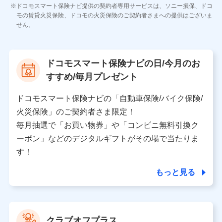
各種お問い合わせに対応するため
ドコモスマート保険ナビ提供の契約者専用サービスは、ソニー損保、ドコ
当社のサービスに関する情報提供や、皆様に有用なお知らせ
モの賃貸火災保険、ドコモの火災保険のご契約者さまへの提供はございま
をお送りするため
せん。
アンケートの送付のため
当社のサービスや媒体の運営改善に必要なデータを解析し、
分析するため
当社の対応品質向上やお問い合わせ内容の正確な把握のため
ドコモスマート保険ナビの日/今月のお
個人情報保護管理者の職名、連絡先
すすめ/毎月プレゼント
株式会社ドコモ・インシュアランス 営業部長
〒103-0013 東京都中央区日本橋人形町2-14-10 アー
ドコモスマート保険ナビの「自動車保険/バイク保険/
バンネット日本橋ビル 3F
火災保険」のご契約者さま限定！
株式会社ドコモ・インシュアランス
毎月抽選で「お買い物券」や「コンビニ無料引換ク
ーポン」などのデジタルギフトがその場で当たりま
個人情報の第三者提供について
す！
当社ではご本人の同意がある場合または法令に基づく場
合を除き、第三者に提供いたしません。
もっと見る
業務の委託
当社は利用目的の達成に必要な範囲内において個人情報
クラブオフプラス