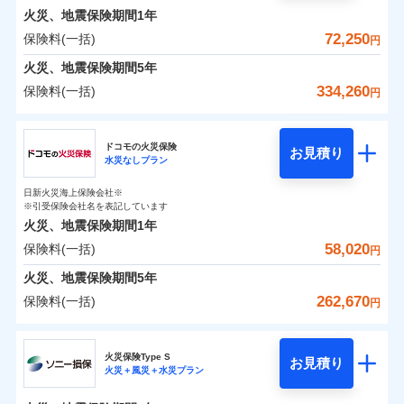
0
19,770
4,400
めポイント
選びいただけます。さらに、自分好みにオプション
家財
円
円
円
しかも「地震上乗せ特約（全半損時のみ）」で、地震
インターネット割引
銀行振込
火災、地震保険期間
1年
対面
修理付帯費用保険金
を追加・削除することで、補償内容を自由にカスタ
※4
の被害にも火災保険の保険金額に対して最大100％で備
その他付帯される
保険料（一括）内訳
72,250
保険料(一括)
01
POINT
円
請求権保全行使手続費用保険金
マイズしていただけます。ニーズに合わせたパック
※4
えられます（一部損は対象外）。
水まわりサービス（24時間サポー
補償内容
費用の補償
一括払
始期日
2025/10/01
ト）
火災、地震保険期間
5年
損害拡大防止費用保険金
単位での補償設計のため、どの補償が必要か不安な
※4
補償内容
支払方法
年払い
火災 1年
地震 1年
カギあけサービス（24時間サポー
人にも補償項目が選びやすいです。
334,260
保険料(一括)
円
※1水災料率は最低リスク区分を適用
月払い
付帯サービス
ト）
適用される割引
建築年割引
補償の範囲
免責金額（自己負
？
03
説明事項
※2雑危険（盗難を除く）および破汚
POINT
日新火災が提供する安心と信頼の事故対応で、万が
免責金額なし
※2
チューリッヒ保険会社
イチオシ
担額）
02
キャッシュレス・リペアサービス
免責金額（自己負
POINT
損において、自己負担額5万円
0
17,400
13,200
建物
円
円
円
一の場合も迅速に対応します。お客さまからの事故
免責金額なし
ネット申込
※1
担額）
家財破損支払限度額50万円
ドコモの火災保険
気象災害アラート
お見積り
申込方法
のご連絡の受付や事故相談などを、夜間・休日を問
郵送
※5
水災なしプラン
チューリッヒ保険会社のおすすめポイント
お客様ご自身により、ウェブサイトでお手続きを完
臨時費用
その他条件
水災初期費用補償特約
※3
募集文書番号
火災
風災・雹（ひょ
わず、24時間・365日対応しています。
対面
0
9,300
臨時費用
4,400
家財
円
了された場合、10％のインターネット割引が適用！
落雷
※保険料は下の場合の築年月で計算し
損害防止費用
円
う）災、雪災
円
建物の復旧に関する特約
日新火災海上保険会社※
保険料（一括）内訳
01
破裂・爆発
POINT
ています。
損害防止費用
※引受保険会社名を表記しています
（地震保険を除きます。）
残存物取片づけ費用
付帯される費用保
正式名称は、すまいの保険です。本保険は、日新火災を引受保険会社
※4
始期日
2024/10/01
新築：2026年1月
火災、地震保険期間
1年
険金
とし、取扱代理店であるドコモと共同募集代理店である株式会社ドコ
残存物取片づけ費用
メディカルアシスト
備考
付帯される費用保
失火見舞費用
※5
減らしたコストをお客さまに還元
築5年：2021年1月
付帯サービス
水災
盗難
モ・インシュアランス（以下、ドコモ・インシュアランス）が提供す
険金
58,020
保険料(一括)
火災 1年
地震 1年
失火見舞費用
介護アシスト
円
水道管修理費用
水濡れ
築10年：2016年1月
※1水災料率は最低リスク区分を適用
自分に必要な補償を選べる、だから保険料にムダが
るものです。
騒擾（じょう）
水道管修理費用
築15年：2011年1月
地震火災費用
※2破損・汚損の取扱いはなし
火災、地震保険期間
5年
ない！
外部からの落下・
破損・汚損
クレジットカード
ドコモスマート保険ナビ編集部の評価
0
※3水道管修理費用の取扱いはなし
32,050
地震火災費用
13,200
建物
円
円
円
飛来・衝突
262,670
保険料(一括)
説明事項
円
地震保険もセットOK！
イチオシ
02
※4コンビニ払の払込票をスマートフ
POINT
コンビニ払い
クレジットカード
防犯対策費用特約
その他付帯される
補償の範囲
？
03
POINT
払込方法
ォンアプリで支払うことができます。
「iehoいえほ」（補償選択型住宅用火災保険）
ドコモの火災保険
費用の補償
保険証券の不発行に関する特約（500
口座振替
コンビニ払い
特別費用保険金特約
※4
ソニー損保の新ネット火災保険は、補償の組合せが
適用される割引
※5一部契約のみ
払込方法
0
22,600
4,400
家財
お客さまのニーズ・ご予算に合わせて補償を自由に
円
円）
円
円
銀行振込
口座振替
火災保険Type S
自由だから、必要な補償に絞って選べます。
お見積り
お選びいただけます。
火災＋風災＋水災プラン
※
ドコモの火災保険
地震保険建築年割引
のおすすめポイント
銀行振込
火災
風災・雹（ひょ
募集文書番号
適用される割引
しかも、「地震上乗せ特約（全半損時のみ）」で、
その他条件
住まいのアシスタンスサービス
補償の範囲
※2
？
03
POINT
一括払
もしものとき、“時価”ではなく“新価”で保険金をお
家財セット割引
落雷
う）災、雪災