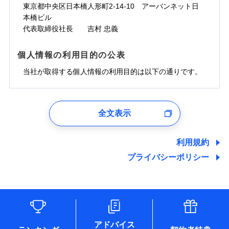
ドコモスマート保険ナビサービス利用規約
お見積もり
わず、24時間・365日対応しています。
対面
東京都中央区日本橋人形町2-14-10 アーバンネット日
臨時費用
※保険料は下の場合の築年月で計算し
対面
損害防止費用
当社による個人情報の取扱いについて（プライバシー
ジェイアイ傷害火災保険株式会社の
本橋ビル
ています。
損害防止費用
メディカルアシスト
残存物取片づけ費用
付帯される費用保
正式名称は、すまいの保険です。本保険は、日新火災を引受保険会社
チューリッヒ保険会社の
※5
ポリシー）
詳細を見る
付帯サービス
始期日
2024/10/01
新築：2026年1月
代表取締役社長 吉村 忠義
始期日
2026/04/01
険金
とし、取扱代理店であるドコモと共同募集代理店である株式会社ドコ
残存物取片づけ費用
介護アシスト
備考
付帯される費用保
詳細を見る
失火見舞費用
※6
築5年：2021年1月
モ・インシュアランス（以下、ドコモ・インシュアランス）が提供す
険金
失火見舞費用
水道管修理費用
築10年：2016年1月
ドコモスマート保険ナビ編集部の評価
※1水災料率は最低リスク区分を適用
るものです。
※1破損・汚損、水ぬれは自己負担額
個人情報の利用目的の公表
見積もりや保険会社とのご契約に先立ち、当社が提供する
クレジットカード
水道管修理費用
築15年：2011年1月
地震火災費用
※2水道管修理費用の取扱いはなし
見積もりや保険会社とのご契約に先立ち、当社が提供する
5万円
ドコモスマート保険ナビの利用規約と個人情報の取扱いに
コンビニ払い
説明事項
※3コンビニ払の払込票をスマートフ
地震火災費用
当社が取得する個人情報の利用目的は以下の通りです。
払込方法
ドコモスマート保険ナビの利用規約と個人情報の取扱いに
※2失火見舞費用の取扱いはなし
ソニー損保の新ネット火災保険は、補償の組合せが
同意いただく必要があります。詳細について、以下をご確
ォンアプリで支払うことができます。
口座振替
クレジットカード
防犯対策費用特約
その他付帯される
補償の範囲
※3水道管修理費用の取扱いはなし
？
同意いただく必要があります。詳細について、以下をご確
03
POINT
認ください。
自由だから、必要な補償に絞って選べます。
※4一部契約のみ
費用の補償
保険証券の不発行に関する特約（500
銀行振込
コンビニ払い
（破損・汚損等危険補償特約で補償対
特別費用保険金特約
※3
認ください。
適用される割引
1.見積請求受付時、資料請求受付時、ユーザー登録受
払込方法
円）
しかも、「地震上乗せ特約（全半損時のみ）」で、
ドコモスマート保険ナビサービス利用規約
説明事項
象となる場合があります）
口座振替
付時
ドコモスマート保険ナビサービス利用規約
募集文書番号
※4地震火災費用の取扱いはなし
全文表示
地震の被害にも最大100％で備えられます。
一括払
当社による個人情報の取扱いについて（プライバシー
地震保険建築年割引
銀行振込
火災
風災・雹（ひょ
適用される割引
ユーザー登録受付および、管理のため
※5火災・風災等の事故により建物に
当社による個人情報の取扱いについて（プライバシー
その他条件
住まいのアシスタンスサービス
※2
ポリシー）
支払方法
年払い
家財セット割引
落雷
う）災、雪災
郵便、電話、およびＥメール等により、当社と取引のあるも
損害が生じたとき、日新火災がご案内
ポリシー）
破裂・爆発
月払い
一括払
しくは委託を受けている保険会社・提携会社の保険その他に
する修理業者（指定工務店）が建物の
利用規約
WEB見積もり+メールアドレス登録後
その他条件
地震火災費用特約
関する情報を提供し、金融商品等の契約を勧奨するため、ま
修理を行います。
※7
支払方法
年払い
から4営業日+1日以降、お客さまが決
プライバシーポリシー
水災
盗難
備考
た維持管理等の委託業務遂行のため、またそれらに付帯、関
ネット申込
月払い
済した時点で保険のお申し込みと完了
水濡れ
連する当社および提携会社のサービスを案内、提供するため
ソニー損害保険株式会社で
※1
クレジットカード
申込方法
郵送
※8
募集文書番号
騒擾（じょう）
となります。
（なお、当社は複数の保険会社と取引があり、取得した個人
ドコモスマート保険ナビ編集部の評価
お見積もり
外部からの落下・
破損・汚損
コンビニ払い
対面
※8
ネット申込
情報を取引のある他の保険会社の商品・サービスをご提案す
払込方法
飛来・衝突
口座振替
クレジットカード
申込方法
郵送
※3
るために利用させていただくことがあります。）
補償を自由に選べて、もしものときは「新価（再調達
始期日
2025/10/01
各種セミナーの開催のため
銀行振込
コンビニ払い
※8
対面
見積もりや保険会社とのご契約に先立ち、当社が提供する
払込方法
コンサルティングサービスの実施のため
価額）」でお支払いします。
口座振替
ドコモスマート保険ナビの利用規約と個人情報の取扱いに
アドバイス
アンケートやキャンペーン等の実施のため