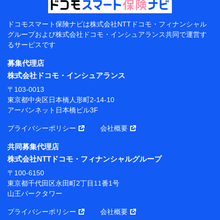
当該個人データを取り扱う各共同利用者（詳細は次のと
おり）
ドコモスマート保険ナビは
株式会社NTTドコモ・フィナンシャル
東京都千代田区永田町2丁目11番1号 山王パークタワー
グループおよび
株式会社ドコモ・インシュアランス共同で
運営す
株式会社NTTドコモ 代表取締役社長 前田 義晃
るサービスです
東京都中央区日本橋人形町2-14-10 アーバンネット日
募集代理店
本橋ビル 3F
株式会社ドコモ・インシュアランス
株式会社ドコモ・インシュアランス 代表取締役社
〒103-0013
長 吉村 忠義
東京都中央区日本橋人形町2-14-10
アーバンネット日本橋ビル3F
※ 当社および株式会社NTTドコモは、お客さまの情報
を利用させていただくにあたっては、「NTTドコモ パー
プライバシーポリシー
会社概要
ソナルデータ憲章」に定める行動原則を順守します 。
※ パーソナルデータダッシュボードの「第三者提供の
共同募集代理店
管理」の設定状態にかかわらず、共同利用する場合があ
株式会社NTTドコモ・フィナンシャルグループ
ります。
〒100-6150
※ dポイントクラブ会員ではないお客さま（2019年12
東京都千代田区永田町2丁目11番1号
月11日以降、一度もdポイントクラブ会員であったこと
山王パークタワー
がないお客さまに限る）に関する、2019年12月10日以
前に取得した個人データは、こちら の利用目的の範囲内
プライバシーポリシー
会社概要
に限って共同利用します。