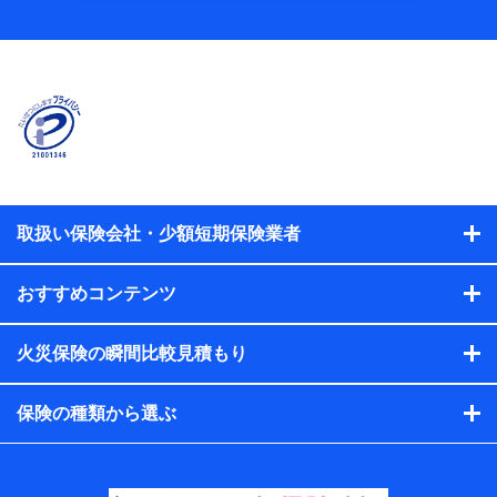
当社
株式会社NTTドコモ
【利用する者の利用目的】
当社又は株式会社NTTドコモが提供する保険関連サービスに
おけるユーザ登録受付および管理のため
当社又は株式会社NTTドコモと取引のあるもしくは委託を受
けている保険会社・提携会社の保険その他に関する情報を提
供するため、また維持管理等の委託業務遂行のため、またそ
れらに付帯、関連する当社、株式会社NTTドコモおよび提携
会社のサービスを案内、提供するため
取扱い保険会社・少額短期保険業者
（各サービスで取得したサービス利用履歴、ウェブサイトの
閲覧履歴、購買履歴、ご契約内容等のパーソナルデータを分
おすすめコンテンツ
析して、お客さまの趣味・嗜好・傾向に応じたサービス・商
品等に関するご提案や広告の配信等を行うことがありま
す。）
火災保険の瞬間比較見積もり
各種セミナーの開催のため
コンサルティングサービスの実施のため
アンケートやキャンペーン等の実施のため
保険の種類から選ぶ
上記に係る案内・手続き・管理等付帯業務を行うため
【当該個人データの管理について責任を有する者の名
称・住所・代表者名】