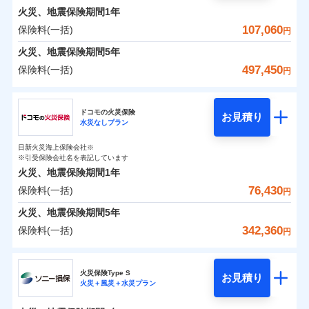
0
19,770
2,530
めポイント
選びいただけます。さらに、自分好みにオプション
家財
円
円
円
しかも「地震上乗せ特約（全半損時のみ）」で、地震
インターネット割引
銀行振込
火災、地震保険期間
1年
対面
修理付帯費用保険金
を追加・削除することで、補償内容を自由にカスタ
※4
の被害にも火災保険の保険金額に対して最大100％で備
その他付帯される
保険料（一括）内訳
107,060
保険料(一括)
01
POINT
円
請求権保全行使手続費用保険金
マイズしていただけます。ニーズに合わせたパック
※4
えられます（一部損は対象外）。
水まわりサービス（24時間サポー
補償内容
費用の補償
一括払
始期日
2025/10/01
ト）
火災、地震保険期間
5年
損害拡大防止費用保険金
単位での補償設計のため、どの補償が必要か不安な
※4
補償内容
支払方法
年払い
火災 1年
地震 1年
カギあけサービス（24時間サポー
人にも補償項目が選びやすいです。
497,450
保険料(一括)
円
※1水災料率は最低リスク区分を適用
月払い
付帯サービス
ト）
家財破損支払限度額50万円
補償の範囲
免責金額（自己負
？
03
説明事項
※2雑危険（盗難を除く）および破汚
POINT
日新火災が提供する安心と信頼の事故対応で、万が
免責金額なし
※2
チューリッヒ保険会社
イチオシ
担額）
02
キャッシュレス・リペアサービス
その他条件
免責金額（自己負
POINT
損において、自己負担額5万円
水災初期費用補償特約
0
49,050
7,580
建物
円
円
円
一の場合も迅速に対応します。お客さまからの事故
免責金額なし
ネット申込
※1
担額）
ドコモの火災保険
気象災害アラート
建物の復旧に関する特約
お見積り
申込方法
のご連絡の受付や事故相談などを、夜間・休日を問
郵送
※5
水災なしプラン
チューリッヒ保険会社のおすすめポイント
お客様ご自身により、ウェブサイトでお手続きを完
臨時費用
※3
募集文書番号
火災
風災・雹（ひょ
わず、24時間・365日対応しています。
対面
0
9,300
臨時費用
2,530
家財
円
了された場合、10％のインターネット割引が適用！
落雷
※保険料は下の場合の築年月で計算し
損害防止費用
円
う）災、雪災
円
メディカルアシスト
日新火災海上保険会社※
保険料（一括）内訳
付帯サービス
01
破裂・爆発
POINT
ています。
損害防止費用
※引受保険会社名を表記しています
（地震保険を除きます。）
残存物取片づけ費用
付帯される費用保
正式名称は、すまいの保険です。本保険は、日新火災を引受保険会社
介護アシスト
※4
始期日
2024/10/01
新築：2026年1月
火災、地震保険期間
1年
険金
とし、取扱代理店であるドコモと共同募集代理店である株式会社ドコ
残存物取片づけ費用
備考
付帯される費用保
失火見舞費用
※5
減らしたコストをお客さまに還元
築5年：2021年1月
水災
盗難
モ・インシュアランス（以下、ドコモ・インシュアランス）が提供す
険金
76,430
保険料(一括)
火災 1年
地震 1年
失火見舞費用
クレジットカード
円
水道管修理費用
水濡れ
築10年：2016年1月
※1水災料率は最低リスク区分を適用
自分に必要な補償を選べる、だから保険料にムダが
るものです。
騒擾（じょう）
水道管修理費用
コンビニ払い
築15年：2011年1月
地震火災費用
※2破損・汚損の取扱いはなし
火災、地震保険期間
5年
ない！
払込方法
外部からの落下・
破損・汚損
ドコモスマート保険ナビ編集部の評価
0
※3水道管修理費用の取扱いはなし
74,350
地震火災費用
7,580
口座振替
建物
円
円
円
飛来・衝突
342,360
保険料(一括)
説明事項
円
地震保険もセットOK！
イチオシ
02
※4コンビニ払の払込票をスマートフ
POINT
クレジットカード
防犯対策費用特約
その他付帯される
銀行振込
補償の範囲
？
03
POINT
ォンアプリで支払うことができます。
「iehoいえほ」（補償選択型住宅用火災保険）
ドコモの火災保険
費用の補償
保険証券の不発行に関する特約（500
コンビニ払い
特別費用保険金特約
※4
ソニー損保の新ネット火災保険は、補償の組合せが
適用される割引
※5一部契約のみ
払込方法
0
22,600
2,530
家財
お客さまのニーズ・ご予算に合わせて補償を自由に
円
円）
円
円
一括払
口座振替
火災保険Type S
自由だから、必要な補償に絞って選べます。
お見積り
お選びいただけます。
火災＋風災＋水災プラン
※
ドコモの火災保険
地震保険建築年割引
のおすすめポイント
支払方法
年払い
銀行振込
火災
風災・雹（ひょ
募集文書番号
適用される割引
しかも、「地震上乗せ特約（全半損時のみ）」で、
その他条件
住まいのアシスタンスサービス
補償の範囲
※2
？
03
POINT
もしものとき、“時価”ではなく“新価”で保険金をお
家財セット割引
落雷
う）災、雪災
月払い