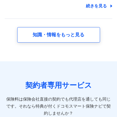
7.社員（従業者）の個人情報
続きを見る
人事･勤怠･健康・労務等の管理、給与支給、福利厚生・採用
退職関連処理等の各種手続きのため、当社と従業員または従
業員同士の連絡のため
知識・情報をもっと見る
8.取引先個人情報
取引先としての選定業務、営業情報の提供業務、契約締結手
続き業務、取引管理業務、およびこれらに準ずる業務の遂行
のため
9.お問い合わせ情報
各種お問い合わせに対応するため
契約者専用サービス
10.受託業務の 個人情報
受託業務の遂行およびこれらに準ずる業務の遂行のため
保険料は保険会社直接の契約でも代理店を通しても同じ
です。
それなら特典が付くドコモスマート保険ナビで契
11.マイカー通勤管理クラウド並びに法人向けASPサー
ビスに関してのお問い合わせ情報
約しませんか？