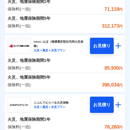
火災、地震保険期間
地震の被害にも最大100％で備えられます。
1年
保険料（一括）内訳
01
破裂・爆発
POINT
支払いします。
一括払
WEB見積もり+メールアドレス登録後
71,119
保険料(一括)
上半期
新規契約数ランキング
円
その他条件
地震火災費用特約
ネット申込
※6
支払方法
年払い
家具や電化製品等の家財の保険金額も自由に選べま
から4営業日+1日以降、お客さまが決
水災
盗難
備考
火災
風災・雹（ひょ
火災 1年
地震 1年
火災、地震保険期間
申込方法
5年
郵送
月払い
済した時点で保険のお申し込みと完了
す。
水濡れ
イチオシ
落雷
う）災、雪災
02
POINT
※1
暮らしのQQ隊（カギあけQQサービ
騒擾（じょう）
当社火災保険新規契約者数より算出[
となります。
年
月]（ドコモスマート保険
対面
312,173
保険料(一括)
付帯サービス
破裂・爆発
円
ネットに加え、お電話でもお申込み可能です！
ス、水まわりQQサービス）
外部からの落下・
破損・汚損
ナビ調べ）
ネット申込
0
44,670
7,580
建物
円
円
円
ドコモスマート保険ナビ編集部の評価
飛来・衝突
ソニー損害保険株式会社で
火災、自然災害、盗難などトータルでカバーし、大
ソニー損害保険株式会社
クレジットカード
始期日
2025/10/01
申込方法
郵送
※3
水災
盗難
お見積もり
切な住まいをお守りします！
クレジットカード
iehoいえほ（補償選択型住宅用火災保
※7
水濡れ
コンビニ払い
対面
お見積り
険）
補償の範囲
？
03
払込方法
POINT
騒擾（じょう）
コンビニ払い
補償を自由に選べて、もしものときは「新価（再調達
※7
0
21,650
2,530
ソニー損害保険株式会社のおすすめポイント
水まわりトラブル、カギ開け対応など「住まいのア
家財
円
円
円
※1水災料率は最低リスク区分を適用
火災＋風災＋水災プラン
口座振替
払込方法
外部からの落下・
破損・汚損
口座振替
価額）」でお支払いします。
※2盗難、水ぬれ等と破損等は5万円
シスタンスサービス」が無料付帯
見積もりや保険会社とのご契約に先立ち、当社が提供する
飛来・衝突
始期日
2026/01/01
銀行振込
火災、地震保険期間
1年
保険料（一括）内訳
01
説明事項
※3損害保険金として支払い
POINT
銀行振込
万一ご自宅が被害にあわれた場合は、修繕業者のご紹
ドコモスマート保険ナビの利用規約と個人情報の取扱いに
※7
補償の対象やお客さまの状況に応じたさまざまな割
※4損害保険金が支払われる場合に限
85,930
保険料(一括)
火災
風災・雹（ひょ
円
ランキングをもっと見る
同意いただく必要があります。詳細について、以下をご確
介などをご利用いただけます。
※1損害割合が30%未満の場合は定率
一括払
引をご用意！
落雷
う）災、雪災
り、費用保険金として支払い
認ください。
一括払
払、水災料率は最も水災リスクが低い
コンビニ払いの払込票をスマートフォンアプリでお支
火災 1年
地震 1年
火災、地震保険期間
破裂・爆発
5年
補償内容
支払方法
年払い
水災等地を適用
支払方法
年払い
払いが可能です。
ドコモスマート保険ナビサービス利用規約
396,034
保険料(一括)
月払い
円
募集文書番号
※2破損・汚損、物体の落下・飛来等/
イチオシ
月払い
02
水災
盗難
POINT
補償の範囲
0
当社による個人情報の取扱いについて（プライバシー
40,996
7,580
？
建物
03
円
円
円
POINT
騒擾、水濡れのみ自己負担額5万円
水濡れ
ジェイアイ傷害火災保険株式会社
説明事項
免責金額（自己負
ポリシー）
ネット申込
（物体の落下・飛来等/騒擾、水濡れ
免責金額なし
騒擾（じょう）
※2
上半期
新規契約数ランキング
担額）
ネット申込
ドコモの火災保険はインターネット完結型の保険の
じぶんでえらべる火災保険
外部からの落下・
破損・汚損
は建物のみ自己負担あり）
お見積り
申込方法
郵送
火災＋風災＋水災プラン
飛来・衝突
0
20,013
2,530
ジェイアイ傷害火災保険株式会社のおすすめポイ
申込方法
家財
郵送
円
ため、保険料がリーズナブルで、各種割引も充実し
※3水道管修理費用の取扱いはなし
円
円
補償内容
※1
火災
対面
風災・雹（ひょ
臨時費用
※4一括払・年払のみ、コンビニ・ペ
ント
当社火災保険新規契約者数より算出[
対面
年
月]（ドコモスマート保険
ています。
ＳＯＭＰＯダイレクト損害保険株式会社で
落雷
う）災、雪災
火災、地震保険期間
1年
イジー（番号通知方式）
破裂・爆発
損害防止費用
ナビ調べ）
お見積もり
保険料のお支払いでdポイントがたまります！保険
始期日
2026/08/01
ドコモスマート保険ナビ編集部の評価
保険料（一括）内訳
78,260
保険料(一括)
01
POINT
円
残存物取片づけ費用
始期日
2024/10/01
付帯される費用保