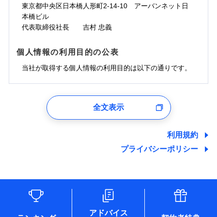
ドコモスマート保険ナビサービス利用規約
お見積もり
付帯サービス
わず、24時間・365日対応しています。
対面
東京都中央区日本橋人形町2-14-10 アーバンネット日
臨時費用
※保険料は下の場合の築年月で計算し
対面
損害防止費用
介護アシスト
当社による個人情報の取扱いについて（プライバシー
ジェイアイ傷害火災保険株式会社の
本橋ビル
ています。
損害防止費用
残存物取片づけ費用
付帯される費用保
正式名称は、すまいの保険です。本保険は、日新火災を引受保険会社
チューリッヒ保険会社の
※5
ポリシー）
詳細を見る
始期日
2024/10/01
新築：2026年1月
代表取締役社長 吉村 忠義
始期日
2026/04/01
険金
とし、取扱代理店であるドコモと共同募集代理店である株式会社ドコ
残存物取片づけ費用
クレジットカード
備考
付帯される費用保
詳細を見る
失火見舞費用
※6
築5年：2021年1月
モ・インシュアランス（以下、ドコモ・インシュアランス）が提供す
険金
失火見舞費用
コンビニ払い
水道管修理費用
築10年：2016年1月
ドコモスマート保険ナビ編集部の評価
※1水災料率は最低リスク区分を適用
払込方法
るものです。
※1破損・汚損、水ぬれは自己負担額
個人情報の利用目的の公表
見積もりや保険会社とのご契約に先立ち、当社が提供する
水道管修理費用
口座振替
築15年：2011年1月
地震火災費用
※2水道管修理費用の取扱いはなし
見積もりや保険会社とのご契約に先立ち、当社が提供する
5万円
ドコモスマート保険ナビの利用規約と個人情報の取扱いに
説明事項
※3コンビニ払の払込票をスマートフ
地震火災費用
銀行振込
当社が取得する個人情報の利用目的は以下の通りです。
ドコモスマート保険ナビの利用規約と個人情報の取扱いに
※2失火見舞費用の取扱いはなし
ソニー損保の新ネット火災保険は、補償の組合せが
同意いただく必要があります。詳細について、以下をご確
ォンアプリで支払うことができます。
クレジットカード
防犯対策費用特約
その他付帯される
補償の範囲
※3水道管修理費用の取扱いはなし
？
同意いただく必要があります。詳細について、以下をご確
03
POINT
認ください。
自由だから、必要な補償に絞って選べます。
※4一部契約のみ
費用の補償
保険証券の不発行に関する特約（500
一括払
コンビニ払い
（破損・汚損等危険補償特約で補償対
特別費用保険金特約
※3
認ください。
適用される割引
1.見積請求受付時、資料請求受付時、ユーザー登録受
払込方法
円）
しかも、「地震上乗せ特約（全半損時のみ）」で、
ドコモスマート保険ナビサービス利用規約
説明事項
象となる場合があります）
支払方法
年払い
口座振替
付時
ドコモスマート保険ナビサービス利用規約
募集文書番号
※4地震火災費用の取扱いはなし
全文表示
地震の被害にも最大100％で備えられます。
当社による個人情報の取扱いについて（プライバシー
地震保険建築年割引
月払い
銀行振込
火災
風災・雹（ひょ
適用される割引
ユーザー登録受付および、管理のため
※5火災・風災等の事故により建物に
当社による個人情報の取扱いについて（プライバシー
その他条件
住まいのアシスタンスサービス
※2
ポリシー）
家財セット割引
落雷
う）災、雪災
郵便、電話、およびＥメール等により、当社と取引のあるも
損害が生じたとき、日新火災がご案内
ポリシー）
破裂・爆発
ネット申込
一括払
しくは委託を受けている保険会社・提携会社の保険その他に
する修理業者（指定工務店）が建物の
利用規約
WEB見積もり+メールアドレス登録後
その他条件
地震火災費用特約
関する情報を提供し、金融商品等の契約を勧奨するため、ま
申込方法
修理を行います。
郵送
※7
支払方法
年払い
から4営業日+1日以降、お客さまが決
プライバシーポリシー
水災
盗難
備考
た維持管理等の委託業務遂行のため、またそれらに付帯、関
対面
月払い
済した時点で保険のお申し込みと完了
水濡れ
連する当社および提携会社のサービスを案内、提供するため
ソニー損害保険株式会社で
※1
クレジットカード
※8
募集文書番号
騒擾（じょう）
となります。
（なお、当社は複数の保険会社と取引があり、取得した個人
ドコモスマート保険ナビ編集部の評価
お見積もり
外部からの落下・
破損・汚損
コンビニ払い
始期日
2025/10/01
※8
ネット申込
情報を取引のある他の保険会社の商品・サービスをご提案す
払込方法
飛来・衝突
口座振替
クレジットカード
申込方法
郵送
※3
るために利用させていただくことがあります。）
補償を自由に選べて、もしものときは「新価（再調達
※1水災料率は最低リスク区分を適用
各種セミナーの開催のため
銀行振込
コンビニ払い
※8
対面
見積もりや保険会社とのご契約に先立ち、当社が提供する
払込方法
※2損害保険金として支払い
コンサルティングサービスの実施のため
価額）」でお支払いします。
口座振替
説明事項
ドコモスマート保険ナビの利用規約と個人情報の取扱いに
アドバイス
※3損害保険金が支払われる場合に限
アンケートやキャンペーン等の実施のため