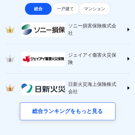
なります。
適用される割引
指定工務店割引
ソニー損害保険株式会社
見積もりや保険会社とのご契約に先立ち、当社が提供する
※3クレジットカード会社の分割払い
総合
一戸建て
マンション
(https://www.sonysonpo.co.jp/)
建築年割引（地震保険）
ドコモスマート保険ナビの利用規約と個人情報の取扱いに
募集文書番号
が可能なことがあります。詳しくは各
損害保険ジャパン株式会社 (https://www.sompo-
同意いただく必要があります。詳細について、以下をご確
クレジットカード会社にご確認くださ
その他条件
japan.co.jp/)
指定工務店特約
※5
い。
認ください。
ソニー損害保険株式会
東京海上日動火災保険株式会社で
ジェイアイ傷害火災保険株式会社で
ＳＯＭＰＯダイレクト損害保険株式会社
社
ドコモスマート保険ナビサービス利用規約
お見積もり
お見積もり
(https://www.sompo-direct.co.jp/)
すまいのサポート24
募集文書番号
当社による個人情報の取扱いについて（プライバシー
チューリッヒ保険会社 (https://www.zurich.co.jp/)
リフォーム相談サービス
付帯サービス
東京海上日動火災保険株式会社の
ポリシー）
ジェイアイ傷害火災保険株式会社の
東京海上日動火災保険株式会社
長期優良住宅の維持保全サポートサー
詳細を見る
詳細を見る
ジェイアイ傷害火災保
(https://www.tokiomarine-nichido.co.jp/)
ビス
ドコモスマート保険ナビ編集部の評価
日新火災海上保険株式会社
険
(https://www.nisshinfire.co.jp/)
備考
スリムプランに該当する補償内容です
見積もりや保険会社とのご契約に先立ち、当社が提供する
見積もりや保険会社とのご契約に先立ち、当社が提供する
ペット＆ファミリー損害保険株式会社
すまいのリスクを６つに整理し、補償内容をシンプ
ドコモスマート保険ナビの利用規約と個人情報の取扱いに
ドコモスマート保険ナビの利用規約と個人情報の取扱いに
ドコモスマート保険ナビ編集部の評価
(https://www.petfamilyins.co.jp/)
クレジットカード
同意いただく必要があります。詳細について、以下をご確
ルにして、わかりやすいのが特徴です。
同意いただく必要があります。詳細について、以下をご確
日新火災海上保険株式
三井住友海上火災保険株式会社 (https://www.ms-
認ください。
コンビニ払い
認ください。
会社
すまいやライフスタイルに応じた契約プランを選べ
チューリッヒのネット火災保険は
ダイレクト型でネッ
ins.com/)
払込方法
口座振替
ドコモスマート保険ナビサービス利用規約
ます。
ドコモスマート保険ナビサービス利用規約
三井ダイレクト損害保険株式会社
ト完結のお手続き・リーズナブルな保険料
に加え、
火
銀行振込
当社による個人情報の取扱いについて（プライバシー
当社による個人情報の取扱いについて（プライバシー
建物が全焼・全壊時（延床面積に対する損害の割合
(https://www.mitsui-direct.co.jp/)
災に対する補償に加え、すべてのプランに盗難等がつ
総合ランキングをもっと見る
d払い
ポリシー）
ポリシー）
が80％以上）には、建物保険金額を全額お支払いし
いており、
社会問題などを考慮された幅広い補償が特
■生命保険
てくれます。
長です。
失火見舞金など付帯される費用保険金も多
一括払
アクサ生命保険株式会社
※
家族Eye（親族連絡先制度）
がご利用できます。
く、ダイレクトでありながら充実した補償が魅力で
支払方法
年払い