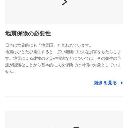
（https://www.nissay.co.jp）
はなさく生命保険株式会社
（https://www.life8739.co.jp/）
ドコモスマート保険ナビ編集部の評価
マニュライフ生命保険株式会社
（https://www.manulife.co.jp/）
地震保険の必要性
三井住友海上あいおい生命保険株式会社
ドコモの火災保険は、基本補償となる火災、破裂・爆
（https://www.msa-life.co.jp/）
発に加え、風災、落雷や盗難・水ぬれなど住まいを取
日本は世界的にも「地震国」と言われています。
メットライフ生命株式会社
地震はひとたび発生すると、広い範囲に巨大な損害をもたらしま
り巻く多様なリスクに対応。3つの基本プランから選択
(https://www.metlife.co.jp/)
す。地震による建物の火災や損壊などについては、その発生の予
でき、さらに補償内容を自由にカスタマイズ可能なた
メディケア生命保険株式会社
測が困難なことから基本的に火災保険では補償の対象としていま
め、住居形態やライフスタイルに合わせて無駄のない
（https://www.medicarelife.com/）
せん。
最適設計が実現できます。スマホ・PCで手続きが完結
し、24時間365日の事故受付で万一の際も安心。保険
■少額短期保険
続きを見る
株式会社アシロ少額短期保険
料に応じてdポイントもたまる、利便性とおトクさを兼
(https://kailash.co.jp/)
ね備えた火災保険です。
SBIいきいき少額短期保険会社 (https://www.i-
sedai.com/)
SBIペット少額短期保険株式会社
(https://www.sbipet-ssi.co.jp/)
SBIリスタ少額短期保険会社
ドコモの火災保険で