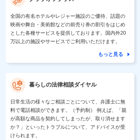
の取り扱いの全部または一部を委託する場合がありま
す。
全国の有名ホテルやレジャー施設のご優待、話題の
個人データの共同利用
映画や舞台・美術館などの前売り券の割引をはじめ
とした各種サービスを提供しております。国内外20
当社は株式会社NTTドコモとの間で、以下のとおり個
人データを共同利用します。
万以上の施設やサービスでご利用いただけます。
【共同して利用される利用データの項目】
もっと見る
当社又は株式会社NTTドコモがサービス提供等を通じて
取得した、以下の情報などの個人データ
基本情報
氏名、電話番号、メールアドレス、お客さまの識別子、属
暮らしの法律相談ダイヤル
性、連絡先、dポイントサービスのご利用に関する情報。例
として、dポイントカード番号、性別、年齢、家族構成、住
所、dポイント残高、dポイント利用履歴などが含まれます。
日常生活の様々なご相談ごとについて、弁護士に無
利用情報
料で電話相談ができます。（予約制） 例えば、「親
当社又は株式会社NTTドコモが提供する各種サービスなどの
ご契約・ご利用などに関する情報。例として、当社又は株式
が高額な商品を契約してしまったが、取り消せます
会社NTTドコモが提供する各種サービスのご契約状態・ご利
か？」といったトラブルについて、アドバイスが受
用履歴インターネット利用時の行動に関する情報、アプリケ
ーション利用時の行動に関する情報、購入されたサービスや
けられます。