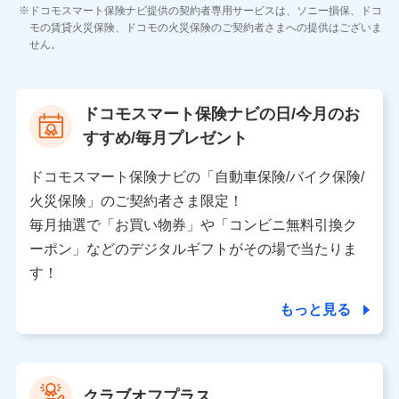
各種お問い合わせに対応するため
ドコモスマート保険ナビ提供の契約者専用サービスは、ソニー損保、ドコ
当社のサービスに関する情報提供や、皆様に有用なお知らせ
モの賃貸火災保険、ドコモの火災保険のご契約者さまへの提供はございま
をお送りするため
せん。
アンケートの送付のため
当社のサービスや媒体の運営改善に必要なデータを解析し、
分析するため
当社の対応品質向上やお問い合わせ内容の正確な把握のため
ドコモスマート保険ナビの日/今月のお
個人情報保護管理者の職名、連絡先
すすめ/毎月プレゼント
株式会社ドコモ・インシュアランス 営業部長
〒103-0013 東京都中央区日本橋人形町2-14-10 アー
ドコモスマート保険ナビの「自動車保険/バイク保険/
バンネット日本橋ビル 3F
火災保険」のご契約者さま限定！
株式会社ドコモ・インシュアランス
毎月抽選で「お買い物券」や「コンビニ無料引換ク
ーポン」などのデジタルギフトがその場で当たりま
個人情報の第三者提供について
す！
当社ではご本人の同意がある場合または法令に基づく場
合を除き、第三者に提供いたしません。
もっと見る
業務の委託
当社は利用目的の達成に必要な範囲内において個人情報
クラブオフプラス