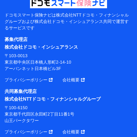
当該個人データを取り扱う各共同利用者（詳細は次のと
おり）
ドコモスマート保険ナビは
株式会社NTTドコモ・フィナンシャル
東京都千代田区永田町2丁目11番1号 山王パークタワー
グループおよび
株式会社ドコモ・インシュアランス共同で
運営す
株式会社NTTドコモ 代表取締役社長 前田 義晃
るサービスです
東京都中央区日本橋人形町2-14-10 アーバンネット日
募集代理店
本橋ビル 3F
株式会社ドコモ・インシュアランス
株式会社ドコモ・インシュアランス 代表取締役社
〒103-0013
長 吉村 忠義
東京都中央区日本橋人形町2-14-10
アーバンネット日本橋ビル3F
※ 当社および株式会社NTTドコモは、お客さまの情報
を利用させていただくにあたっては、「NTTドコモ パー
プライバシーポリシー
会社概要
ソナルデータ憲章」に定める行動原則を順守します 。
※ パーソナルデータダッシュボードの「第三者提供の
共同募集代理店
管理」の設定状態にかかわらず、共同利用する場合があ
株式会社NTTドコモ・フィナンシャルグループ
ります。
〒100-6150
※ dポイントクラブ会員ではないお客さま（2019年12
東京都千代田区永田町2丁目11番1号
月11日以降、一度もdポイントクラブ会員であったこと
山王パークタワー
がないお客さまに限る）に関する、2019年12月10日以
前に取得した個人データは、こちら の利用目的の範囲内
プライバシーポリシー
会社概要
に限って共同利用します。