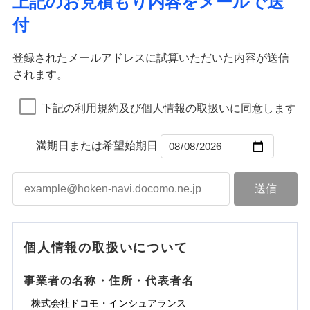
上記のお見積もり内容をメールで送
水道管修理費用
※2
すまいのサポート24
ドコモの火災保険はインターネット完結型の保険の
免責金額（自己負
イジー（番号通知方式）
クレジットカード
り巻く多様なリスクに対応。3つの基本プランから選択
火災
地震火災費用
風災・雹（ひょ
免責金額なし
付
担額）
リフォーム相談サービス
ため、保険料がリーズナブルで、各種割引も充実し
落雷
う）災、雪災
コンビニ払い
ＳＯＭＰＯダイレクト損害保険株式会社で
でき、さらに補償内容を自由にカスタマイズ可能なた
付帯サービス
火災
風災・雹（ひょ
払込方法
免責金額（自己負
破裂・爆発
長期優良住宅の維持保全サポートサー
ています。
落雷
う）災、雪災
募集文書番号
お見積もり
免責金額なし
口座振替
め、住居形態やライフスタイルに合わせて無駄のない
適用される割引
建築年割引
担額）
破裂・爆発
ビス
臨時費用
登録されたメールアドレスに試算いただいた内容が送信
保険料のお支払いでdポイントがたまります！保険
銀行振込
最適設計が実現できます。スマホ・PCで手続きが完結
水災
盗難
損害防止費用
されます。
付帯サービス
料に対して、通常のdポイントとは別に1%相当のd
水まわり・カギのトラブルサポート
水濡れ
し、24時間365日の事故受付で万一の際も安心。保険
ドコモスマート保険ナビ編集部の評価
臨時費用
水災
盗難
見積もりや保険会社とのご契約に先立ち、当社が提供する
ベーシックプラン(水災なし)に該当す
※1
残存物取片づけ費用
※2
付帯される費用保
備考
騒擾（じょう）
一括払
ポイントが上乗せして進呈されるため、「d払い」
水濡れ
料に応じてdポイントもたまる、利便性とおトクさを兼
る補償内容です
ドコモスマート保険ナビの利用規約と個人情報の取扱いに
損害防止費用
外部からの落下・
険金
破損・汚損
※1
失火見舞費用
騒擾（じょう）
下記の利用規約及び個人情報の取扱いに同意します
備考
諸費用特約セットなし
支払方法
年払い
や「dカード」でお支払いの場合は最大2%のdポイ
同意いただく必要があります。詳細について、以下をご確
飛来・衝突
ね備えた火災保険です。
残存物取片づけ費用
外部からの落下・
付帯される費用保
破損・汚損
※2
チューリッヒのネット火災保険は
ダイレクト型でネッ
水道管修理費用
※2
月払い
認ください。
ントがたまります。また「d払い」であれば、ポイ
飛来・衝突
クレジットカード
険金
失火見舞費用
ト完結のお手続き・リーズナブルな保険料
に加え、
火
ドコモスマート保険ナビ編集部の評価
地震火災費用
クレジットカード
ントで保険料を支払うこともできます。
コンビニ払い
満期日または希望始期日
ドコモスマート保険ナビサービス利用規約
水道管修理費用
災に対する補償に加え、すべてのプランに盗難等がつ
コンビニ払い
ネット申込
※3
払込方法
口座振替
払込方法
3つの基本プランからご自身にぴったりの補償をお
当社による個人情報の取扱いについて（プライバシー
地震火災費用
いており、
社会問題などを考慮された幅広い補償が特
建築年割引
口座振替
申込方法
郵送
登記物件の火災保険をお申込みの方におすすめ！登記
適用される割引
銀行振込
ポリシー）
選びいただけます。さらに、自分好みにオプション
長です。
失火見舞金など付帯される費用保険金も多
インターネット割引
銀行振込
対面
情報の自動照合によるリアルタイム契約を実現！書類
ドコモの火災保険で
d払い
修理付帯費用保険金
を追加・削除することで、補償内容を自由にカスタ
※3
く、ダイレクトでありながら充実した補償が魅力で
その他付帯される
お見積もり
の提出と保険会社審査にお時間をいただきません！
請求権保全行使手続費用保険金
マイズしていただけます。ニーズに合わせたパック
※3
水まわりサービス（24時間サポー
す。
補償内容
費用の補償
一括払
始期日
2025/10/01
一括払
ト）
損害拡大防止費用保険金
単位での補償設計のため、どの補償が必要か不安な
※3
補償内容
支払方法
年払い
支払方法
年払い
カギあけサービス（24時間サポー
個人情報の取扱いについて
見積もりや保険会社とのご契約に先立ち、当社が提供する
人にも補償項目が選びやすいです。
説明事項
※1水災料率は最低リスク区分を適用
月払い
付帯サービス
ト）
月払い
水災初期費用補償特約
ドコモスマート保険ナビの利用規約と個人情報の取扱いに
免責金額（自己負
日新火災が提供する安心と信頼の事故対応で、万が
その他条件
免責金額なし
※3
担額）
キャッシュレス・リペアサービス
同意いただく必要があります。詳細について、以下をご確
免責金額（自己負
建物の復旧に関する特約
事業者の名称・住所・代表者名
募集文書番号
一の場合も迅速に対応します。お客さまからの事故
免責金額なし
ネット申込
ジェイアイ傷害火災保険株式会社で
ネット申込
担額）
認ください。
気象災害アラート
チューリッヒ保険会社で
申込方法
のご連絡の受付や事故相談などを、夜間・休日を問
郵送
お見積もり
※4
株式会社ドコモ・インシュアランス
申込方法
郵送
臨時費用
メディカルアシスト
※4