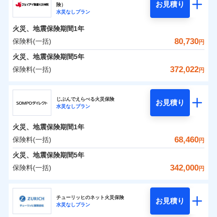
騒擾（じょう）
残存物取片づけ費用
「フルサポートプラン」、「セレクト（水災なし）プ
付帯される費用の
お見積り
険）
外部からの落下・
破損・汚損
0
25,100
2,530
ソニー損害保険株式会社のおすすめポイント
水まわりトラブル、カギ開け対応など「住まいのア
家財
円
円
円
補償
水災なしプラン
※
失火見舞費用
ラン
」の場合は、暮らしのQQ隊サービスがご利用い
免責金額（自己負
飛来・衝突
免責金額なし
シスタンスサービス」が無料付帯
担額）
水道管修理費用
ただけます。
火災、地震保険期間
1年
保険料（一括）内訳
01
POINT
補償の対象やお客さまの状況に応じたさまざまな割
地震火災費用
マンション等の共同住宅専用
80,730
保険料(一括)
円
臨時費用
引をご用意！
火災 1年
地震 1年
火災、地震保険期間
5年
損害防止費用
適用される割引
建築年割引
372,022
保険料(一括)
補償の範囲
補償内容
残存物取片づけ費用
？
付帯される費用保
03
円
POINT
イチオシ
02
POINT
補償の範囲
0
付帯サービス
険金
住まいの緊急かけつけサービス
37,286
7,580
？
建物
03
円
失火見舞費用
円
円
POINT
ジェイアイ傷害火災保険株式会社
補償内容
水道管修理費用
※3
ドコモの火災保険はインターネット完結型の保険の
じぶんでえらべる火災保険
免責金額（自己負
クレジットカード
お見積り
火災
地震火災費用
風災・雹（ひょ
免責金額なし
※2
水災なしプラン
0
18,804
2,530
ジェイアイ傷害火災保険株式会社のおすすめポイ
担額）
家財
円
ため、保険料がリーズナブルで、各種割引も充実し
円
円
落雷
う）災、雪災
コンビニ払い
火災
風災・雹（ひょ
払込方法
免責金額（自己負
破裂・爆発
ント
ています。
落雷
う）災、雪災
免責金額なし
口座振替
※2
適用される割引
建築年割引
火災、地震保険期間
1年
担額）
破裂・爆発
臨時費用
保険料のお支払いでdポイントがたまります！保険
銀行振込
保険料（一括）内訳
68,460
保険料(一括)
01
POINT
水災
盗難
円
損害防止費用
付帯サービス
料に対して、通常のdポイントとは別に1%相当のd
水まわり・カギのトラブルサポート
水濡れ
臨時費用
水災
盗難
※1
残存物取片づけ費用
火災、地震保険期間
5年
付帯される費用保
騒擾（じょう）
一括払
ポイントが上乗せして進呈されるため、「d払い」
水濡れ
損害防止費用
外部からの落下・
険金
破損・汚損
火災 1年
地震 1年
失火見舞費用
騒擾（じょう）
342,000
保険料(一括)
備考
諸費用特約セットなし
支払方法
年払い
円
や「dカード」でお支払いの場合は最大2%のdポイ
飛来・衝突
残存物取片づけ費用
外部からの落下・
イチオシ
付帯される費用保
破損・汚損
※3
02
POINT
水道管修理費用
※3
月払い
ントがたまります。また「d払い」であれば、ポイ
飛来・衝突
険金
ＳＯＭＰＯダイレクト損害保険株式会社
失火見舞費用
0
50,850
地震火災費用
7,580
クレジットカード
建物
円
円
円
ントで保険料を支払うこともできます。
ソニー損保の新ネット火災保険は、補償の組合せが自
水道管修理費用
チューリッヒのネット火災保険
お見積り
コンビニ払い
ネット申込
※4
水災なしプラン
払込方法
3つの基本プランからご自身にぴったりの補償をお
ＳＯＭＰＯダイレクト損害保険株式会社のおすす
由だから、必要な補償に絞って選べます。
地震火災費用
建築年割引
口座振替
申込方法
郵送
適用される割引