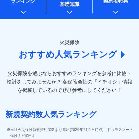
ランキング
契約者特典
一括払
万一ご自宅が被害にあわれた場合は、修繕業者のご紹
始期日
2026/01/01
同意いただく必要があります。詳細について、以下をご確
銀行振込
基礎知識
り、費用保険金として支払い
上記に係る案内・手続き・管理等付帯業務を行うため
支払方法
ドコモスマート保険ナビ編集部の評価
年払い
介などをご利用いただけます。
認ください。
* 当社が委託を受けている保険会社の情報は、保険会社
※1損害割合が30%未満の場合は定率
月払い
コンビニ払いの払込票をスマートフォンアプリでお支
一括払
ドコモスマート保険ナビサービス利用規約
募集文書番号
のホームページに掲載しておりますので、ご確認くださ
払、水災料率は最も水災リスクが低い
補償内容
払いが可能です。
支払方法
年払い
ドコモの火災保険は、基本補償となる火災、破裂・爆
い。
当社による個人情報の取扱いについて（プライバシー
水災等地を適用
ネット申込
説明事項
月払い
ポリシー）
発に加え、風災、落雷や盗難・水ぬれなど住まいを取
※2水道管修理費用の取扱いはなし
申込方法
郵送
■損害保険
※3一括払・年払のみ、コンビニ・ペ
り巻く多様なリスクに対応。3つの基本プランから選択
火災保険
免責金額（自己負
対面
ネット申込
イジー（番号通知方式）
あいおいニッセイ同和損害保険株式会社
免責金額なし
でき、さらに補償内容を自由にカスタマイズ可能なた
担額）
おすすめ人気ランキング
申込方法
(https://www.aioinissaydowa.co.jp/)
郵送
め、住居形態やライフスタイルに合わせて無駄のない
始期日
2024/10/01
ＳＯＭＰＯダイレクト損害保険株式会社で
募集文書番号
アクサ損害保険株式会社 (https://www.axa-
対面
ドコモスマート保険ナビ編集部の評価
最適設計が実現できます。スマホ・PCで手続きが完結
臨時費用
お見積もり
direct.co.jp/)
し、24時間365日の事故受付で万一の際も安心。保険
損害防止費用
※1水災料率は最低リスク区分を適用
火災保険を選ぶならおすすめランキングを参考に比較・
アニコム損害保険株式会社 (https://www.anicom-
始期日
2026/08/01
修理費だけでなく、修理と密接に関わる費用も損害
料に応じてdポイントもたまる、利便性とおトクさを兼
残存物取片づけ費用
※2盗難および水ぬれについては対象
付帯される費用保
sompo.co.jp/)
検討をしてみませんか？
各保険会社の「イチオシ」情報
見積もりや保険会社とのご契約に先立ち、当社が提供する
です。
険金
保険金としてまとめてお支払いしてくれます。
ね備えた火災保険です。
失火見舞費用
※2
東京海上ダイレクト損害保険株式会社
※1盗難、水濡れ、騒擾（じょう）、
を掲載しているのでぜひ参考にしてください！
※3水ぬれは自己負担額5万円
ドコモスマート保険ナビの利用規約と個人情報の取扱いに
水道管修理費用
外部からの落下・飛来・衝突は自動付
※3
(https://www.e-design.net/)
全国の損害サービス拠点が一日でも早く保険金をお
※4事故時諸費用（火災・風水災等限
同意いただく必要があります。詳細について、以下をご確
帯です。
地震火災費用
AIG損害保険株式会社
※4
届けできるよう万全の損害サービス体制で手厚く支
説明事項
ドコモスマート保険ナビ編集部の評価
定）特約セットありも選択可能
認ください。
※2水まわりトラブル、カギ開け対
(https://www.aig.co.jp/sonpo)
※5修理費として保険金をお支払いし
援が受けられます。
応、ガラス破損の場合に60分までの
ドコモスマート保険ナビサービス利用規約
新規契約数人気ランキング
ます。
その他付帯される
ＳＢＩ損害保険株式会社
修理付帯費用
簡易作業無料でご提供いたします。弊
「メディカルアシスト」「介護アシスト」など豊富
登記物件の火災保険をお申込みの方におすすめ！登記
※6セットありも選択可能
費用の補償
当社による個人情報の取扱いについて（プライバシー
ドコモの火災保険で
(https://www.sbisonpo.co.jp/)
社提携業者にて24時間365日受付。受
な付帯サービスでお客様の日々の生活も充実したサ
※7保険金額×5％、300万円限度
情報の自動照合によるリアルタイム契約を実現！書類
説明事項
ポリシー）
お見積もり
ジェイアイ傷害火災保険株式会社
付後、専門業者が対応に向かいます。
当社火災保険新規契約者数より算出[2026年7月1日時点]（ドコモスマート
※8一括払、長期一括払のみ
ポートが受けられます。
の提出と保険会社審査にお時間をいただきません！
インターネット割引
(https://www.jihoken.co.jp/)
ガラス破損の対応時間は9時～20時と
保険ナビ調べ）