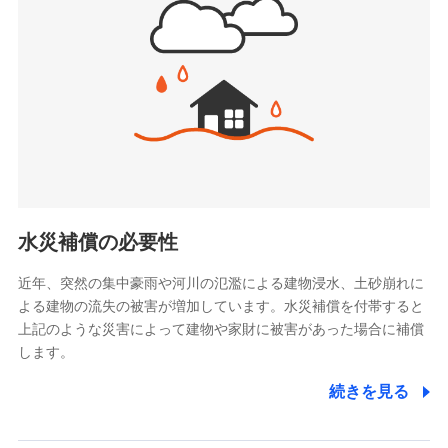
(https://www.jishin.co.jp/)
お見積もり
スマートプラス少額短期保険株式会社
（https://www.smartplus-insurance.com/）
見積もりや保険会社とのご契約に先立ち、当社が提供する
チューリッヒ少額短期保険株式会社
ドコモスマート保険ナビの利用規約と個人情報の取扱いに
(https://www.zurichssi.co.jp/)
同意いただく必要があります。詳細について、以下をご確
Tokio Marine X少額短期保険株式会社
認ください。
(https://www.tokiomarine-x.co.jp/)
ペットメディカルサポート株式会社
ドコモスマート保険ナビサービス利用規約
(https://pshoken.co.jp/)
当社による個人情報の取扱いについて（プライバシー
リトルファミリー少額短期保険株式会社
ポリシー）
(https://www.littlefamily-ssi.com/)
水災補償の必要性
2.共同募集を行う代理店から受領する個人情報
近年、突然の集中豪雨や河川の氾濫による建物浸水、土砂崩れに
よる建物の流失の被害が増加しています。水災補償を付帯すると
郵便、電話、およびＥメール等により、当社と取引のあるも
しくは委託を受けている保険会社・提携会社の保険その他に
上記のような災害によって建物や家財に被害があった場合に補償
関する情報を提供し、金融商品等の契約を勧奨するため、ま
します。
た維持管理等の委託業務遂行のため、またそれらに付帯、関
連する当社および提携会社のサービスを案内、提供するため
続きを見る
（なお、当社は複数の保険会社と取引があり、取得した個人
情報を取引のある他の保険会社の商品・サービスをご提案す
るために利用させていただくことがあります。）