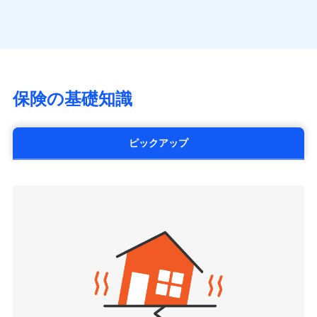
（https://www.axa.co.jp/）
※「ご契約者（保険にご加入されたお客さま）」が、その保険
す。
月払い
SBI生命保険株式会社（https://www.sbilife.co.jp/）
契約に関する緊急連絡先としてご親族を登録する制度。
FWD生命保険株式会社
ネット申込
（https://www.fwdlife.co.jp/）
申込方法
郵送
ソニー生命保険株式会社
対面
（https://www.sonylife.co.jp）
チューリッヒ保険会社で
SOMPOひまわり生命保険株式会社
保険の基礎知識
三井住友海上火災保険株式会社で
お見積もり
始期日
2026/04/01
（https://www.himawari-life.co.jp/）
お見積もり
第一ネオ生命保険株式会社
チューリッヒ保険会社の
※1損害割合が30%未満の場合は定率
（https://neofirst.co.jp/）
ピックアップ
三井住友海上火災保険株式会社の
詳細を見る
払、水災料率は最低リスク区分を適用
大樹生命保険株式会社（https://www.taiju-
詳細を見る
※2失火見舞費用の取扱いはなし
life.co.jp）
※3水道管修理費用の取扱いはなし
太陽生命保険株式会社（https://www.taiyo-
見積もりや保険会社とのご契約に先立ち、当社が提供する
説明事項
※4地震火災費用の取扱いはなし
見積もりや保険会社とのご契約に先立ち、当社が提供する
seimei.co.jp）
ドコモスマート保険ナビの利用規約と個人情報の取扱いに
※5火災・風災等の事故により建物に
ドコモスマート保険ナビの利用規約と個人情報の取扱いに
損害が生じたとき、日新火災がご案内
チューリッヒ生命保険株式会社
同意いただく必要があります。詳細について、以下をご確
同意いただく必要があります。詳細について、以下をご確
する修理業者（指定工務店）が建物の
認ください。
（https://www.zurichlife.co.jp/）
修理を行います。
認ください。
東京海上日動あんしん生命保険株式会社
ドコモスマート保険ナビサービス利用規約
（https://www.tmn-anshin.co.jp/）
ドコモスマート保険ナビサービス利用規約
当社による個人情報の取扱いについて（プライバシー
募集文書番号
なないろ生命保険株式会社
当社による個人情報の取扱いについて（プライバシー
ポリシー）
（https://www.nanairolife.co.jp/）
ポリシー）
日本生命保険相互会社