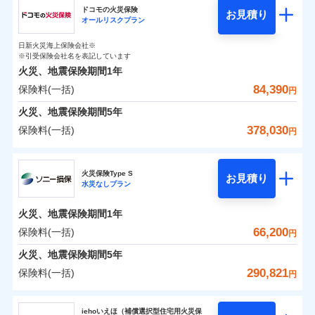
円
円
円
ドコモの火災保険
お見積り
水災
盗難
オールリスクプラン
チューリッヒ保険会社のおすすめポイント
修理費だけでなく、修理と密接に関わる費用も損害保
水濡れ
補償の範囲
※1
？
0
03
9,870
2,530
POINT
家財
騒擾（じょう）
円
険金としてまとめてお支払いします！
円
円
日新火災海上保険会社※
保険料（一括）内訳
01
外部からの落下・
破損・汚損
POINT
※引受保険会社名を表記しています
全国の損害サービス拠点が一日でも早く保険金をお届
飛来・衝突
火災、地震保険期間
1年
けできるよう万全の損害サービス体制で手厚く支援し
84,390
保険料(一括)
火災
風災・雹（ひょ
火災 1年
地震 1年
円
ランキングをもっと見る
ます！
落雷
う）災、雪災
「メディカルアシスト」「介護アシスト」など豊富な
火災、地震保険期間
破裂・爆発
5年
0
81,100
7,580
建物
円
付帯サービスでお客様の日々の生活もしっかりサポー
円
円
378,030
保険料(一括)
円
イチオシ
02
POINT
水災
盗難
トします！
水濡れ
ドコモの火災保険
※1
騒擾（じょう）
0
26,750
2,530
すまいのリスクを6つに整理し、補償内容をシンプルに
家財
円
円
円
上半期
新規契約数ランキング
火災保険Type S
外部からの落下・
破損・汚損
お見積り
わかりやすくしています！
水災なしプラン
飛来・衝突
※
ドコモの火災保険
のおすすめポイント
補償の範囲
？
03
POINT
補償内容
※2
すまいやライフスタイルに応じた契約プランをご用意
当社火災保険新規契約者数より算出[
年
月]（ドコモスマート保険
火災、地震保険期間
1年
保険料（一括）内訳
01
POINT
しています。
ナビ調べ）
66,200
保険料(一括)
円
お客さまのニーズに合わせてオプションの特約のご選
免責金額（自己負
火災
風災・雹（ひょ
免責金額なし
※2
落雷
う）災、雪災
択が可能です。
担額）
火災 1年
地震 1年
火災、地震保険期間
5年
イチオシ
破裂・爆発
02
POINT
建物が全焼・全壊時（延床面積に対する損害の割合が
290,821
保険料(一括)
円
臨時費用
80％以上）には、建物保険金額を全額お支払いいたし
0
49,180
7,580
建物
円
円
円
水災
補償内容
盗難
火災、自然災害、盗難などトータルでカバーし、大
ソニー損害保険株式会社
損害防止費用
ます！
水濡れ
切な住まいをお守りします！
iehoいえほ（補償選択型住宅用火災保
※1
ランキングをもっと見る