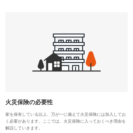
上記に係る連絡・手続き・管理等付帯業務を行うため
3.セミナー募集サイトから取得した個人情報
各種セミナーの案内、開催のため
上記に係る連絡・手続き・管理等付帯業務を行うため
4.家族・友達紹介にて取得した個人情報
被紹介者への連絡、及び当社と取引のあるもしくは委託を受
けている保険会社・提携会社の保険その他に関する情報を提
供し、金融商品等の契約を勧奨するため
アンケートやキャンペーン等の実施のため
上記に係る連絡・手続き・管理等付帯業務を行うため
5.通話録音にて取得する情報
電話対応の品質向上およびお問合せ内容の正確な把握のため
火災保険の必要性
家を保有している以上、万が一に備えて火災保険には加入してお
6.採用応募者の個人情報
く必要があります。ここでは、火災保険に入っておくべき理由を
採用選考および入社手続を実施するため
解説していきます。