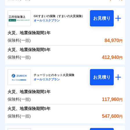
補償の範囲
？
03
POINT
東京海上日動火災保険株式会社
イチオシ
02
POINT
0
56,550
7,580
建物
円
円
円
GKすまいの保険（すまいの火災保険）
お見積り
オールリスクプラン
東京海上日動火災保険株式会社のおすすめポイン
お客様ご自身により、ウェブサイトでお手続きを完
火災
風災・雹（ひょ
0
13,250
2,530
ト
家財
円
了された場合、10％のインターネット割引が適用！
落雷
円
う）災、雪災
円
火災、地震保険期間
1年
破裂・爆発
（地震保険を除きます。）
保険料（一括）内訳
84,970
保険料(一括)
01
POINT
円
減らしたコストをお客さまに還元
水災
盗難
火災、地震保険期間
5年
水濡れ
自分に必要な補償を選べる、だから保険料にムダが
※1
火災 1年
騒擾（じょう）
地震 1年
412,940
保険料(一括)
円
ない！
外部からの落下・
破損・汚損
飛来・衝突
三井住友海上火災保険株式会社
地震保険もセットOK！
イチオシ
02
POINT
0
63,860
7,580
建物
円
円
円
チューリッヒのネット火災保険
「iehoいえほ」（補償選択型住宅用火災保険）
お見積り
オールリスクプラン
三井住友海上火災保険株式会社のおすすめポイン
お客さまのニーズ・ご予算に合わせて補償を自由に
0
10,260
2,530
ト
家財
円
お選びいただけます。
円
円
火災、地震保険期間
1年
補償の範囲
？
03
POINT
もしものとき、“時価”ではなく“新価”で保険金をお
保険料（一括）内訳
117,960
保険料(一括)
01
POINT
円
支払いします。
火災、地震保険期間
5年
上半期
新規契約数ランキング
家具や電化製品等の家財の保険金額も自由に選べま
火災 1年
地震 1年
547,600
保険料(一括)
火災
風災・雹（ひょ
円
す。
落雷
う）災、雪災
当社火災保険新規契約者数より算出[
年
月]（ドコモスマート保険
破裂・爆発
チューリッヒ保険会社
ネットに加え、お電話でもお申込み可能です！
イチオシ
02
POINT
0
64,990
7,580
ナビ調べ）
建物