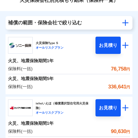
火災保険会社別見積もり結果（保険料一覧）
補償の範囲・保険会社で絞り込む
火災保険Type S
お見積り
オールリスクプラン
火災、地震保険期間
1年
76,758
保険料(一括)
円
火災、地震保険期間
5年
336,641
保険料(一括)
円
ソニー損害保険株式会社
iehoいえほ（補償選択型住宅用火災保
お見積り
険）
ソニー損害保険株式会社のおすすめポイント
オールリスクプラン
火災、地震保険期間
1年
保険料（一括）内訳
01
POINT
90,630
保険料(一括)
円