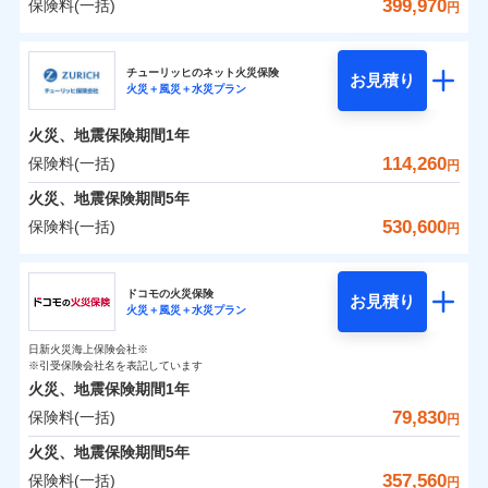
詳細を見る
火災 1年
騒擾（じょう）
地震 1年
失火見舞費用
水道管修理費用
399,970
保険料(一括)
備考
諸費用特約セットなし
支払方法
年払い
円
ない！
外部からの落下・
破損・汚損
チューリッヒのネット火災保険は
見積もりや保険会社とのご契約に先立ち、当社が提供する
ダイレクト型でネッ
水道管修理費用
地震火災費用
※2
月払い
飛来・衝突
クレジットカード
三井住友海上火災保険株式会社
すまいのリスクを６つに整理し、補償内容をシンプ
ドコモスマート保険ナビの利用規約と個人情報の取扱いに
地震保険もセットOK！
イチオシ
ト完結のお手続き・リーズナブルな保険料
02
に加え、
火
POINT
0
61,270
地震火災費用
7,580
クレジットカード
建物
円
円
円
補償の範囲
？
見積もりや保険会社とのご契約に先立ち、当社が提供する
03
POINT
コンビニ払い
同意いただく必要があります。詳細について、以下をご確
ルにして、わかりやすいのが特徴です。
災に対する補償に加え、すべてのプランに盗難等がつ
チューリッヒのネット火災保険
「iehoいえほ」（補償選択型住宅用火災保険）
保険証券の不発行に関する特約（500
お見積り
コンビニ払い
ネット申込
※3
ドコモスマート保険ナビの利用規約と個人情報の取扱いに
適用される割引
払込方法
認ください。
火災＋風災＋水災プラン
口座振替
払込方法
三井住友海上火災保険株式会社のおすすめポイン
お客さまのニーズ・ご予算に合わせて補償を自由に
円）
いており、
すまいやライフスタイルに応じた契約プランを選べ
社会問題などを考慮された幅広い補償が特
建築年割引
同意いただく必要があります。詳細について、以下をご確
口座振替
申込方法
郵送
適用される割引
銀行振込
0
9,910
2,530
ト
家財
円
お選びいただけます。
ドコモスマート保険ナビサービス利用規約
円
円
長です。
ます。
失火見舞金など付帯される費用保険金も多
インターネット割引
認ください。
銀行振込
火災、地震保険期間
1年
対面
火災
風災・雹（ひょ
d払い
その他条件
住まいのアシスタンスサービス
補償の範囲
※2
？
当社による個人情報の取扱いについて（プライバシー
03
POINT
く、ダイレクトでありながら充実した補償が魅力で
もしものとき、“時価”ではなく“新価”で保険金をお
落雷
う）災、雪災
建物が全焼・全壊時（延床面積に対する損害の割合
保険料（一括）内訳
ドコモスマート保険ナビサービス利用規約
114,260
保険料(一括)
01
POINT
円
ポリシー）
破裂・爆発
水まわりサービス（24時間サポー
す。
支払いします。
一括払
始期日
2025/10/01
が80％以上）には、建物保険金額を全額お支払いし
当社による個人情報の取扱いについて（プライバシー
一括払
WEB見積もり+メールアドレス登録後
ト）
火災、地震保険期間
5年
上半期
新規契約数ランキング
支払方法
年払い
てくれます。
家具や電化製品等の家財の保険金額も自由に選べま
ポリシー）
から4営業日+1日以降、お客さまが決
支払方法
年払い
水災
盗難
火災 1年
地震 1年
カギあけサービス（24時間サポー
備考
530,600
保険料(一括)
火災
風災・雹（ひょ
円
※1雑危険（盗難を除く）および破汚
月払い
済した時点で保険のお申し込みと完了
付帯サービス
す。
水濡れ
※
説明事項
家族Eye（親族連絡先制度）
がご利用できます。
落雷
ト）
月払い
う）災、雪災
損において、自己負担額5万円
騒擾（じょう）
当社火災保険新規契約者数より算出[
となります。
年
月]（ドコモスマート保険
破裂・爆発
チューリッヒ保険会社
ネットに加え、お電話でもお申込み可能です！
イチオシ
※「ご契約者（保険にご加入されたお客さま）」が、その保険
02
キャッシュレス・リペアサービス
POINT
外部からの落下・
破損・汚損
0
62,830
7,580
ナビ調べ）
建物
円
円
円
ネット申込
契約に関する緊急連絡先としてご親族を登録する制度。
飛来・衝突
ネット申込
ドコモの火災保険
気象災害アラート
募集文書番号
お見積り
チューリッヒ保険会社で
クレジットカード
※3
申込方法
水災
郵送
盗難
※4
火災＋風災＋水災プラン
チューリッヒ保険会社のおすすめポイント
修理費だけでなく、修理と密接に関わる費用も損害保
申込方法
郵送
お見積もり
水濡れ
コンビニ払い
対面
補償の範囲
※1
？
0
03
9,160
2,530
払込方法
POINT
家財
騒擾（じょう）
円
険金としてまとめてお支払いします！
※保険料は下の場合の築年月で計算し
対面
円
円
日新火災海上保険会社※
口座振替
保険料（一括）内訳
01
外部からの落下・
破損・汚損
POINT
ています。
※引受保険会社名を表記しています
全国の損害サービス拠点が一日でも早く保険金をお届
チューリッヒ保険会社の
飛来・衝突
始期日
2024/10/01
銀行振込
新築：2026年1月
火災、地震保険期間
1年
始期日
2026/04/01
備考
詳細を見る
けできるよう万全の損害サービス体制で手厚く支援し
築5年：2021年1月
三井住友海上火災保険株式会社で
79,830
保険料(一括)
火災
風災・雹（ひょ
火災 1年
地震 1年
円
ランキングをもっと見る
ます！
築10年：2016年1月
※1破損・汚損の取扱いはなし
一括払
お見積もり
落雷
う）災、雪災
※1損害割合が30%未満の場合は定率
築15年：2011年1月
「メディカルアシスト」「介護アシスト」など豊富な
ドコモスマート保険ナビ編集部の評価
※2水道管修理費用の取扱いはなし
火災、地震保険期間
破裂・爆発
5年
補償内容
支払方法
年払い
見積もりや保険会社とのご契約に先立ち、当社が提供する
払、水災料率は最低リスク区分を適用
0
説明事項
※3コンビニ払の払込票をスマートフ
79,300
7,580
建物
円
付帯サービスでお客様の日々の生活もしっかりサポー
円
円
三井住友海上火災保険株式会社の
357,560
保険料(一括)
ドコモスマート保険ナビの利用規約と個人情報の取扱いに
※2破損・汚損、水ぬれは自己負担額
月払い
円