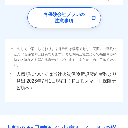
イチオシ
02
ォンアプリで支払うことができます。
POINT
クレジットカード
水災
盗難
トします！
5万円
詳細を見る
同意いただく必要があります。詳細について、以下をご確
ソニー損保の新ネット火災保険は、補償の組合せが
※4一部契約のみ
水濡れ
ドコモの火災保険
コンビニ払い
※3失火見舞費用の取扱いはなし
免責金額（自己負
※3
認ください。
※1
ネット申込
自由だから、必要な補償に絞って選べます。
免責金額なし
騒擾（じょう）
払込方法
※1
0
24,850
2,530
すまいのリスクを6つに整理し、補償内容をシンプルに
家財
円
円
円
上半期
新規契約数ランキング
各保険会社プランの
※4水道管修理費用の取扱いはなし
担額）
口座振替
外部からの落下・
破損・汚損
申込方法
郵送
ドコモスマート保険ナビサービス利用規約
募集文書番号
しかも、「地震上乗せ特約（全半損時のみ）」で、
説明事項
（破損・汚損等危険補償特約で補償対
わかりやすくしています！
見積もりや保険会社とのご契約に先立ち、当社が提供する
注意事項
飛来・衝突
※
ドコモの火災保険
のおすすめポイント
補償の範囲
銀行振込
？
03
POINT
補償内容
対面
象となる場合があります）
当社による個人情報の取扱いについて（プライバシー
ドコモスマート保険ナビの利用規約と個人情報の取扱いに
地震の被害にも最大100％で備えられます。
すまいやライフスタイルに応じた契約プランをご用意
臨時費用
当社火災保険新規契約者数より算出[
年
月]（ドコモスマート保険
※5地震火災費用の取扱いはなし
ポリシー）
同意いただく必要があります。詳細について、以下をご確
保険料（一括）内訳
01
POINT
しています。
損害防止費用
ナビ調べ）
一括払
※6火災・風災等の事故により建物に
始期日
2026/08/01
認ください。
お客さまのニーズに合わせてオプションの特約のご選
残存物取片づけ費用
付帯される費用保
損害が生じたとき、日新火災がご案内
支払方法
年払い
免責金額（自己負
火災
風災・雹（ひょ
免責金額なし
ドコモスマート保険ナビサービス利用規約
険金
する修理業者（指定工務店）が建物の
落雷
う）災、雪災
択が可能です。
失火見舞費用
担額）
火災 1年
地震 1年
※2
月払い
こちらでご案内しております保険料は概算であり、実際にご契約い
※1破損・汚損の免責額5万円
イチオシ
破裂・爆発
02
修理を行います。
POINT
当社による個人情報の取扱いについて（プライバシー
建物が全焼・全壊時（延床面積に対する損害の割合が
ただける保険料とは異なります。また保険会社によって補償内容や
水道管修理費用
※2水まわりトラブル、カギ開け対
※3
ドコモスマート保険ナビ編集部の評価
ソニー損害保険株式会社で
ポリシー）
特約名称なども異なる場合がございます。あらかじめご了承くださ
応、ガラス破損の場合に60分までの
臨時費用
80％以上）には、建物保険金額を全額お支払いいたし
ネット申込
地震火災費用
0
46,120
※4
7,580
建物
円
円
円
水災
補償内容
盗難
火災、自然災害、盗難などトータルでカバーし、大
お見積もり
募集文書番号
い。
簡易作業無料でご提供いたします。弊
損害防止費用
ます！
申込方法
郵送
水濡れ
切な住まいをお守りします！
社提携業者にて24時間365日受付。受
※1
ランキングをもっと見る
補償を自由に選べて、もしものときは「新価（再調達
騒擾（じょう）
人気順については当社
新規契約者数より
その他付帯される
残存物取片づけ費用
「フルサポートプラン」、「セレクト（水災なし）プ
付帯される費用の
対面
修理付帯費用
付後、専門業者が対応に向かいます。
外部からの落下・
破損・汚損
0
23,600
2,530
説明事項
費用の補償
水まわりトラブル、カギ開け対応など「住まいのア
家財
円
価額）」でお支払いします。
円
円
補償
算出[
年
月
日現在]（ドコモスマート保険ナ
見積もりや保険会社とのご契約に先立ち、当社が提供する
※
失火見舞費用
ラン
」の場合は、暮らしのQQ隊サービスがご利用い
免責金額（自己負
ガラス破損の対応時間は9時～20時と
飛来・衝突
免責金額なし
シスタンスサービス」が無料付帯
万一ご自宅が被害にあわれた場合は、修繕業者のご紹
ドコモスマート保険ナビの利用規約と個人情報の取扱いに
始期日
ビ調べ）
2026/01/01
担額）
なります。
水道管修理費用
ただけます。
インターネット割引
同意いただく必要があります。詳細について、以下をご確
※3クレジットカード会社の分割払い
介などをご利用いただけます。
補償の対象やお客さまの状況に応じたさまざまな割
地震火災費用
マンション等の共同住宅専用
が可能なことがあります。詳しくは各
適用される割引
指定工務店割引
認ください。
※1破損・汚損、物体の落下・飛来等/
臨時費用
コンビニ払いの払込票をスマートフォンアプリでお支
引をご用意！
クレジットカード会社にご確認くださ
ドコモスマート保険ナビ編集部の評価
騒擾、水濡れのみ自己負担額5万円
建築年割引（地震保険）
損害防止費用
払いが可能です。
適用される割引
ドコモスマート保険ナビサービス利用規約
建築年割引
い。
（物体の落下・飛来等/騒擾、水濡れ
補償の範囲
補償内容
残存物取片づけ費用
？
付帯される費用保
当社による個人情報の取扱いについて（プライバシー
03
POINT
説明事項
は建物のみ自己負担あり）
イチオシ
その他条件
指定工務店特約
02
※5
POINT
ドコモの火災保険は、基本補償となる火災、破裂・爆
補償の範囲
付帯サービス
険金
住まいの緊急かけつけサービス
？
ポリシー）
03
失火見舞費用
POINT
※2水道管修理費用の取扱いはなし
募集文書番号
補償内容
発に加え、風災、落雷や盗難・水ぬれなど住まいを取
※3一括払・年払のみ、コンビニ・ペ