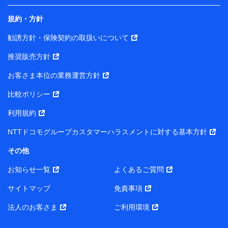
規約・方針
当社は株式会社NTTドコモ・フィナンシャルグループ
との間で、以下のとおり個人データを共同利用しま
勧誘方針・保険契約の取扱いについて
す。
推奨販売方針
【共同して利用される利用データの項目】
当社または株式会社NTTドコモ・フィナンシャルグルー
お客さま本位の業務運営方針
プがサービス提供等を通じて取得した、以下の情報など
比較ポリシー
の個人データ
基本情報
利用規約
氏名、電話番号、メールアドレス、お客さまの識別子、属
NTTドコモグループカスタマーハラスメントに対する基本方針
性、連絡先、dポイントサービスのご利用に関する情報。例
として、dポイントカード番号、性別、年齢、家族構成、住
その他
所、dポイント残高、dポイント利用履歴などが含まれます。
利用情報
お知らせ一覧
よくあるご質問
当社または株式会社NTTドコモ・フィナンシャルグループが
提供する各種サービスなどのご契約・ご利用などに関する情
サイトマップ
免責事項
報。例として、当社または株式会社NTTドコモ・フィナンシ
ャルグループが提供する各種サービスのご契約状態・ご利用
法人のお客さま
ご利用環境
履歴インターネット利用時の行動に関する情報、アプリケー
ション利用時の行動に関する情報、購入されたサービスや商