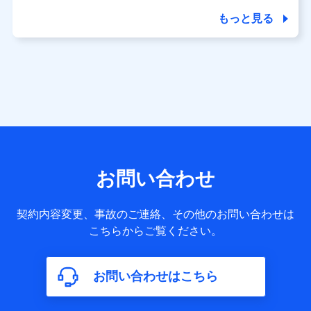
商品の名称・購入場所・決済に関する情報、アンケートの回
答に関する情報などが含まれます。
もっと見る
保険関連サービス情報
当社又は株式会社NTTドコモが提供する保険関連サービスに
関して取得し、又は保有する情報。例として、見積請求受付
時、資料請求受付時又はユーザー登録受付時に提供いただい
た情報（氏名、住所、生年月日、性別、保険契約者と被保険
者の関係、保険加入の目的、保険商品の内容、保険料、保険
料のお支払方法、車のメーカーや走行距離などの情報、建物
の構造や築年数などの情報、ペットの種類や年齢など）及び
お客様との応対記録 （お客様に提示した比較見積の試算結
果情報、メールマガジンを提供した際のメール内容や送信履
歴の情報及び保険の更改案内等を提供した際のメール内容や
送信履歴などの情報）が含まれます。
お問い合わせ
保険契約情報
当社又は株式会社NTTドコモが取得し、又は保有する保険契
約に関する情報。例として、保険契約者及び被保険者の氏
契約内容変更、事故のご連絡、その他のお問い合わせは
名、住所、生年月日、性別、保険契約者と被保険者の関係、
こちらからご覧ください。
保険加入の目的、保険商品の内容、保険料、保険料のお支払
方法、車のメーカーや走行距離などの情報、建物の構造や築
年数などの情報、ペットの種類や年齢などの情報などが含ま
お問い合わせはこちら
れます。
【共同して利用する者の範囲】