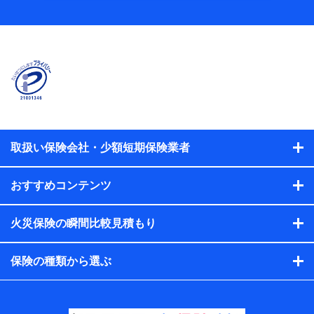
当社
株式会社NTTドコモ
【利用する者の利用目的】
当社又は株式会社NTTドコモが提供する保険関連サービスに
おけるユーザ登録受付および管理のため
当社又は株式会社NTTドコモと取引のあるもしくは委託を受
けている保険会社・提携会社の保険その他に関する情報を提
供するため、また維持管理等の委託業務遂行のため、またそ
れらに付帯、関連する当社、株式会社NTTドコモおよび提携
会社のサービスを案内、提供するため
取扱い保険会社・少額短期保険業者
（各サービスで取得したサービス利用履歴、ウェブサイトの
閲覧履歴、購買履歴、ご契約内容等のパーソナルデータを分
おすすめコンテンツ
析して、お客さまの趣味・嗜好・傾向に応じたサービス・商
品等に関するご提案や広告の配信等を行うことがありま
す。）
火災保険の瞬間比較見積もり
各種セミナーの開催のため
コンサルティングサービスの実施のため
アンケートやキャンペーン等の実施のため
保険の種類から選ぶ
上記に係る案内・手続き・管理等付帯業務を行うため
【当該個人データの管理について責任を有する者の名
称・住所・代表者名】