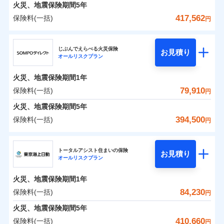
火災 1年
地震 1年
火災、地震保険期間
5年
417,562
保険料(一括)
円
0
43,978
7,580
建物
円
円
円
ジェイアイ傷害火災保険株式会社
じぶんでえらべる火災保険
お見積り
オールリスクプラン
0
22,670
2,530
ジェイアイ傷害火災保険株式会社のおすすめポイ
家財
円
円
円
ント
火災、地震保険期間
1年
保険料（一括）内訳
79,910
保険料(一括)
01
POINT
円
火災、地震保険期間
5年
火災 1年
地震 1年
394,500
保険料(一括)
円
イチオシ
02
POINT
ＳＯＭＰＯダイレクト損害保険株式会社
0
56,510
7,580
建物
円
円
円
ソニー損保の新ネット火災保険は、補償の組合せが自
トータルアシスト住まいの保険
お見積り
オールリスクプラン
ＳＯＭＰＯダイレクト損害保険株式会社のおすす
由だから、必要な補償に絞って選べます。
0
24,010
2,530
めポイント
家財
円
円
円
しかも「地震上乗せ特約（全半損時のみ）」で、地震
火災、地震保険期間
1年
の被害にも火災保険の保険金額に対して最大100％で備
保険料（一括）内訳
84,230
保険料(一括)
01
POINT
円
えられます（一部損は対象外）。
火災、地震保険期間
5年
火災 1年
地震 1年
410,660
保険料(一括)
円