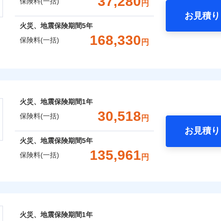
37,280
保険料(一括)
円
お見積り
年
社火災保険新規契約者数より算出[
地震 1年
補償内容
年
月]（ドコモスマート保険ナビ
火災 5年
火災、地震保険期間
5年
整理し、補償内容をシンプルにわかりやすくしています！
風災・雹（ひょう）災、雪災
水災
168,330
保険料(一括)
円
,000
7,580
98,5
に応じた契約プランをご用意しています。
建物
円
円
一
※1
せてオプションの特約のご選択が可能です。
金額なし
※2
険
支払方法
年
床面積に対する損害の割合が80％以上）には、建物保険金額を
,500
2,530
67,5
家財
円
円
破損・汚損
月
補償内容
臨時費用
ランキングをもっと見る
おすすめポイント
※
、「セレクト（水災なし）プラン
」の場合は、暮らしのQQ隊
損害防止費用
ネ
火災、地震保険期間
1年
飛来・衝突
残存物取片づけ費用
一括）内訳
申込方法
郵
30,518
一
保険料(一括)
金額なし
用
円
失火見舞費用
対
支払方法
年
お見積り
水道管修理費用
月
年
地震 1年
火災 5年
火災、地震保険期間
5年
地震火災費用
臨時費用
始期日
2025/1
などトータルでカバーし、大切な住まいをお守りします！
135,961
保険料(一括)
損害防止費用
囲
円
ネ
？
ギ開け対応など「住まいのアシスタンスサービス」が無料付帯
,970
7,580
62,1
建物
円
円
年割引
※1水
残存物取片づけ費用
申込方法
郵
の状況に応じたさまざまな割引をご用意！
株式会社
用
補償内容
失火見舞費用
説明事項
対
※2雑
補償内容
いの緊急かけつけサービス
,200
2,530
58,8
水道管修理費用
家財
円
※3
円
汚損に
風災・雹（ひょう）災、雪災
水災
会社のおすすめポイント
地震火災費用
始期日
2024/1
クレジットカード
一
囲
金額なし
？
火災、地震保険期間
1年
※2
募集文書番号
※1
一
コンビニ払い