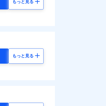
もっと見る
地震 5年
べます。
46
35,550
して最大100％で備えら
円
円
10
11,850
円
円
もっと見る
地震 5年
ネット割引が適用！（地震
00
35,550
円
円
50
11,850
円
円