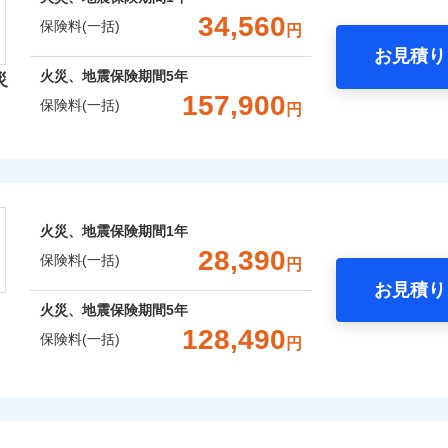
金額なし
※1
囲
？
一括）内訳
失火見舞費用
れた場合は、修繕業者のご紹介などをご利用いただけます。
※5
支払方法
年
：2026年1月
対
34,560
ィカルアシスト
保険料(一括)
円
年：2021年1月
水道管修理費用
スマートフォンアプリでお支払いが可能です。
月
約に先立ち、当社が提供するドコモスマート保険ナビの利用規約と個人
アシスト
年：2016年1月
臨時費用
お見積り
地震火災費用
始期日
2024/1
て、以下をご確認ください。
年
地震 1年
火災 5年
風災・雹（ひょう）災、雪災
水災
年：2011年1月
火災、地震保険期間
5年
損害防止費用
災
風災・雹（ひょう）災、雪災
水災
ネ
サービス利用規約
クレジットカード
ウェブサイトでお手続きを完了された場合、10％のインター
157,900
残存物取片づけ費用
防犯対策費用特約
保険料(一括)
※1水
申込方法
郵
円
コンビニ払い
扱いについて（プライバシーポリシー）
,650
クレジットカード
7,580
48,7
建物
円
円
用
失火見舞費用
※1
特別費用保険金特約
対
口座振替
コンビニ払い
※4
※2水
険会社
さまに還元
水道管修理費用
破損・汚損
担額5
銀行振込
口座振替
ＳＯＭＰＯダイレクト損害保険株式会社で
破損・汚損
保険建築年割引
地震火災費用
べる、だから保険料にムダがない！
始期日
2026/0
,950
2,530
22,5
家財
円
円
※3事
お見積もり
銀行振込
セット割引
社のおすすめポイント
説明事項
限定）
！
飛来・衝突
証券の不発行に関する特約
※4修
※1破
飛来・衝突
火災、地震保険期間
1年
補償選択型住宅用火災保険）
00円）
します
※2水
火災費用特約
一括）内訳
※6
約に先立ち、当社が提供するドコモスマート保険ナビの利用規約と個人
28,390
※5セ
応、ガ
保険料(一括)
円
て、以下をご確認ください。
※6保
の簡易
いのアシスタンスサービス
※2
しのQQ隊（カギあけQQサー
お見積り
サービス利用規約
※7一
す。弊
年
地震 1年
火災 5年
、水まわりQQサービス）
火災、地震保険期間
5年
囲
ドコモスマート保険ナビ編集部の評価
受付。
？
扱いについて（プライバシーポリシー）
説明事項
予算に合わせて補償を自由にお選びいただけます。
B見積もり+メールアドレス登録
128,490
向かい
ドコモスマート保険ナビ編集部の評価
保険料(一括)
円
ら4営業日+1日以降、お客さま
,500
7,580
64,1
クレジットカード
建物
円
※7
円
”ではなく“新価”で保険金をお支払いします。
間は9
募集文書番号
済した時点で保険のお申し込
理と密接に関わる費用も損害保険金としてまとめてお支払いし
コンビニ払い
※3ク
※7
財の保険金額も自由に選べます。
上半期
新規契約数ランキング
完了となります。
険
風災・雹（ひょう）災、雪災
水災
補償内容
いが可
口座振替
申込みの方におすすめ！登記情報の自動照合によるリアルタイ
点が一日でも早く保険金をお届けできるよう万全の損害サービ
,950
2,530
46,3
でもお申込み可能です！
家財
円
円
くは各
銀行振込
をいただきません！
※7
クレジットカード
※3
確認く
おすすめポイント
社火災保険新規契約者数より算出[
年
月]（ドコモスマート保険ナビ