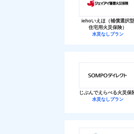
保険料（
01
免責
適用される割引
POINT
建築
払込方法
額）
盗難
イチオシ
02
POINT
水濡れ
水ま
火災 1
付帯サービス
火災
iehoいえほ（補償選択
騒擾（じょう）
ト
落雷
ドコモの火災保険はイ
外部からの落下・
付帯される費用保険
住宅用火災保険）
破裂・爆発
10
金
す。
建物
付帯される費用保険
水災なしプラン
備考
諸費
金
ジェイアイ傷害
保険料のお支払いでd
盗難
が上乗せして進呈され
水濡れ
10
家財
騒擾（じょう）
す。また「d払い」で
ジェイアイ傷害火災
払込方法
外部からの落下・
建築
3つの基本プランから
適用される割引
イン
保険料（
01
POINT
加・削除することで、
その他付帯される費
ソニー損保の新ネット
償設計のため、どの補
イチオシ
用の補償
※
02
POINT
水ま
しかも、「地震上乗せ
火災 1
日新火災が提供する安
ト）
じぶんでえらべる火災保
絡の受付や事故相談な
ソニー損保の新ネット火
カギ
免責金額（自己負担
付帯サービス
水災なしプラン
ト）
免責
適用される割引
建築
20
しかも「地震上乗せ特約
建物
額）
正式名称は、すまいの保険
キャ
れます（一部損は対象外
ＳＯＭＰＯダイ
式会社ドコモ・インシュア
家財
気象
11
家財
その他条件
水災
ＳＯＭＰＯダイレク
※保
建物
補償を自由に選べて、も
付帯される費用保険
免責金額（自己負担
補償の範
03
算し
POINT