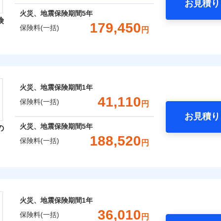
お見積り
年
地震 1年
火災 5年
火災、地震保険期間
5年
険
災保険は、補償の組合せが自由だから、必要な補償に絞って選
179,450
保険料(一括)
円
,520
7,580
121,9
（全半損時のみ）」で、地震の被害にも火災保険の保険金額に対
建物
円
円
）。
レクト損害保険株式会社
,880
2,530
72,9
家財
円
円
ト損害保険株式会社のおすすめポイント
囲
火災、地震保険期間
1年
？
一括）内訳
41,110
保険料(一括)
円
お見積り
年
地震 1年
火災 5年
風災・雹（ひょう）災、雪災
水災
火災、地震保険期間
5年
の
ウェブサイトでお手続きを完了された場合、10％のインター
188,520
保険料(一括)
円
,350
7,580
88,5
※1
建物
円
円
災保険株式会社
さまに還元
破損・汚損
べる、だから保険料にムダがない！
,500
2,530
43,5
家財
円
円
険株式会社のおすすめポイント
！
飛来・衝突
火災、地震保険期間
1年
補償選択型住宅用火災保険）
一括）内訳
36,010
保険料(一括)
円