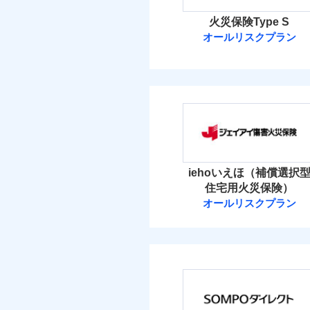
火災保険Type S
オールリスクプラン
ソニー損害保険
ソニー損害保険株式
保険料（
01
POINT
火災 1
iehoいえほ（補償選択
住宅用火災保険）
18
建物
オールリスクプラン
ジェイアイ傷害
15
家財
ジェイアイ傷害火災
保険料（
01
POINT