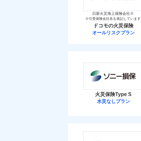
イチオシ
02
POINT
火災 1
当
日新火災海上保険会社※
※引受保険会社名を表記しています
すまいのリスクを6つに
火災
ドコモの火災保険
落雷
22
すまいやライフスタイル
建物
破裂・爆発
オールリスクプラン
免責金額（自己負担
お客さまのニーズに合わ
免責
ドコモの火災保
額）
建物が全焼・全壊時（延
14
家財
盗難
す！
水濡れ
※
ドコモの火災保険
の
「フルサポートプラン」
騒擾（じょう）
外部からの落下・
けます。
保険料（
付帯される費用の補
01
POINT
免責金額（自己負担
免責
マンション等の共同住宅専
償
額）
イチオシ
02
POINT
火災 1
火災、自然災害、盗難
火災保険Type S
補償の範
03
水災なしプラン
POINT
水まわりトラブル、カ
13
建物
適用される割引
建築
付帯される費用保険
補償の対象やお客さま
ソニー損害保険
金
付帯サービス
住ま
13
家財
火災
ソニー損害保険株式
落雷
免責金額（自己負担
破裂・爆発
補償の範
03
免責
POINT
額）
免責金額（自己負担