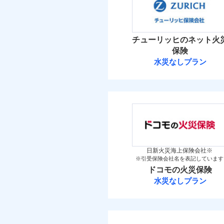
免責
補償の範
03
POINT
金
額）
保険料（
万一ご自宅が被害にあわ
01
新築
POINT
メデ
備考
付帯サービス
築5
コンビニ払いの払込票を
見積もりや保険会社とのご契
介護
イチオシ
02
POINT
築10
必要があります。詳細につい
火災 1
火災
築15
チューリッヒのネット火
火災
落雷
ドコモスマート保険ナビ
お客様ご自身により、
落雷
保険
付帯される費用保険
その他付帯される費
破裂・爆発
当社による個人情報の取
破裂・爆発
7
保険を除きます。）
建物
水災なしプラン
金
用の補償
払込方法
チューリッヒ保
減らしたコストをお客
払込方法
盗難
盗難
地震
自分に必要な補償を選
水濡れ
4
家財
適用される割引
水濡れ
騒擾（じょう）
家財
チューリッヒ保険会
地震保険もセットOK
騒擾（じょう）
外部からの落下・
保険
外部からの落下・
適用される割引
「iehoいえほ」（
（5
その他条件
地震
保険料（
見積もりや保険会社とのご契
01
POINT
必要があります。詳細につい
イチオシ
02
その他条件
住ま
POINT
暮ら
付帯サービス
ドコモスマート保険ナビ
火災 1
日新火災海上保険会社※
ビス
補償の範
03
POINT
※引受保険会社名を表記しています
当社による個人情報の取
お客さまのニーズ・ご
WE
ドコモの火災保険
後か
14
建物
もしものとき、“時価
備考
水災なしプラン
が決
修理費だけでなく、修
家具や電化製品等の家
みと
払込方法
ドコモの火災保
火災
登記物件の火災保険をお
全国の損害サービス拠
落雷
9
ネットに加え、お電話
家財
と保険会社審査にお時間
けられます。
破裂・爆発
※
ドコモの火災保険
の
当