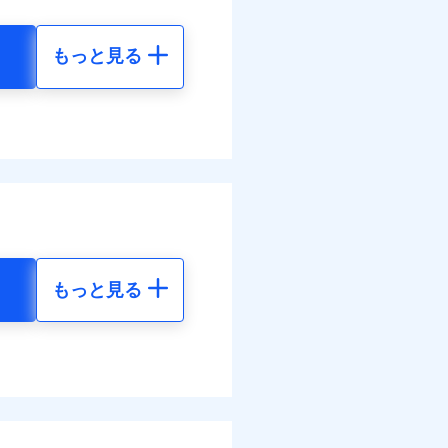
払い
面
払い
情報の取扱いに同意いただく
もっと見る
0/01
地震 5年
ット申込
ネット割引が適用！（地震
災料率は最低リスク区分を適
送
50
35,550
円
円
面
ぬれ、破損、汚損等は自己負
万円
8/01
50
11,850
円
円
故時諸費用（火災・風水災等
特約セットありも選択可能
理費として保険金をお支払い
損・汚損の免責額5万円
。
まわりトラブル、カギ開け対
情報の取扱いに同意いただく
ットありも選択可能
ラス破損の場合に60分まで
険金額×5％、300万円限度
作業無料でご提供いたしま
もっと見る
括払、長期一括払のみ
社提携業者にて24時間365日
地震 5年
受付後、専門業者が対応に
ます。ガラス破損の対応時
50
35,550
円
円
時～20時となります。
てくれます。
レジットカード会社の分割払
能なことがあります。詳し
ム契約を実現！書類の提出
ス体制で手厚く支援が受
50
11,850
クレジットカード会社にご
円
円
ださい。
調べ）