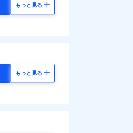
もっと見る
地震 5年
60
35,550
円
円
60
11,850
円
円
調べ）
もっと見る
地震 5年
す！
30
35,550
体制で手厚く支援します！
円
円
活もしっかりサポートしま
30
11,850
円
円