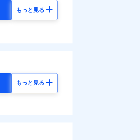
もっと見る
調べ）
地震 5年
00
35,550
円
円
括払
払い
全額お支払いいたしま
00
11,850
円
円
払い
サービスがご利用いただ
ット申込
送
括払
面
払い
もっと見る
払い
地震 5年
0/01
ット申込
30
35,550
円
円
災料率は最低リスク区分を適
送
※5
面
危険（盗難を除く）および破
00
11,850
円
円
おいて、自己負担額5万円
0/01
括払
括払