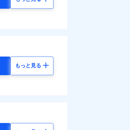
もっと見る
地震 5年
86
35,550
円
円
88
11,850
円
円