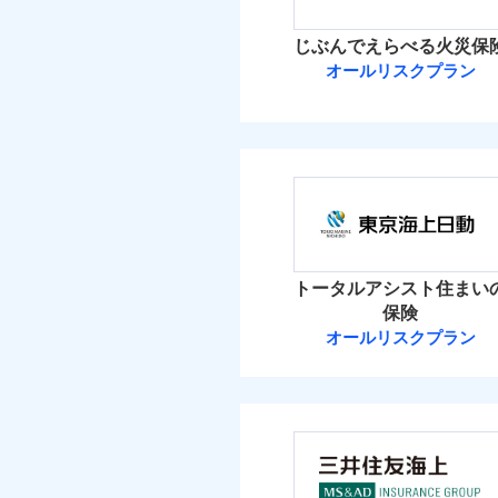
イチオシ
02
POINT
火災 1
じぶんでえらべる火災保
ソニー損保の新ネット火
オールリスクプラン
26
しかも「地震上乗せ特約
建物
れます（一部損は対象外
ＳＯＭＰＯダイ
15
家財
ＳＯＭＰＯダイレク
補償の範
03
POINT
保険料（
01
POINT
イチオシ
02
POINT
火災 1
火災
トータルアシスト住まい
落雷
お客様ご自身により、
保険
破裂・爆発
16
保険を除きます。）
建物
オールリスクプラン
東京海上日動火
減らしたコストをお客
盗難
自分に必要な補償を選
水濡れ
9
家財
騒擾（じょう）
東京海上日動火災保
地震保険もセットOK
外部からの落下・
「iehoいえほ」（
保険料（
01
POINT