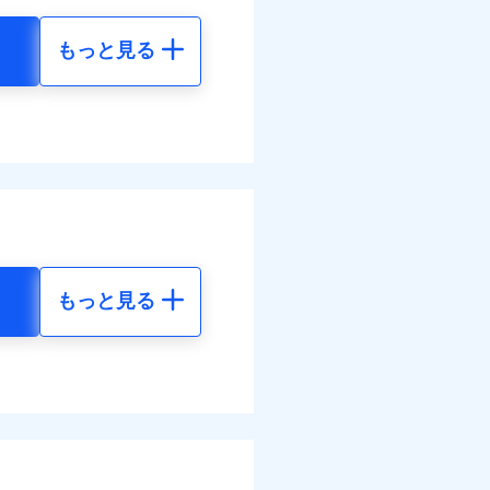
払い
災料率は最低リスク区分を適
払い
払い
もっと見る
払い
損・汚損の取扱いはなし
地震 5年
道管修理費用の取扱いはなし
ット申込
ンビニ払の払込票をスマート
各種割引も充実していま
ット申込
送
アプリで支払うことができ
74
35,550
円
円
送
面
別に1%相当のdポイント
面
部契約のみ
のdポイントがたまりま
1/01
87
11,850
円
円
0/01
害割合が30%未満の場合は定
好みにオプションを追
水災料率は最も水災リスク
災料率は最低リスク区分を適
わせたパック単位での補
水災等地を適用
選べます。
損・汚損、物体の落下・飛来
難、水ぬれ等と破損等は5万
もっと見る
擾、水濡れのみ自己負担額5万
られます。
地震 5年
客さまからの事故のご連
体の落下・飛来等/騒擾、水
害保険金として支払い
べます。
建物のみ自己負担あり）
害保険金が支払われる場合に
括払
04
35,550
して最大100％で備えら
道管修理費用の取扱いはなし
費用保険金として支払い
円
円
モと共同募集代理店である株
払い
括払・年払のみ、コンビニ・
払い
ー（番号通知方式）
36
11,850
円
円
ット申込
括払
送