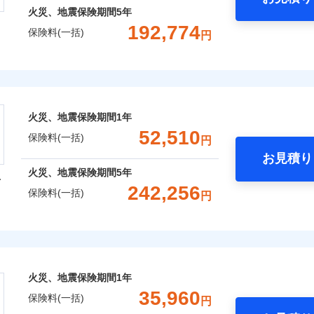
火災、地震保険期間
5年
192,774
保険料(一括)
円
株式会社
会社のおすすめポイント
火災、地震保険期間
1年
一括）内訳
52,510
保険料(一括)
円
お見積り
年
地震 1年
火災 5年
火災、地震保険期間
5年
型
242,256
保険料(一括)
円
,363
7,580
79,6
建物
円
円
火災保険株式会社
,136
2,530
65,6
家財
円
円
保険株式会社のおすすめポイント
火災、地震保険期間
1年
一括）内訳
35,960
保険料(一括)
円