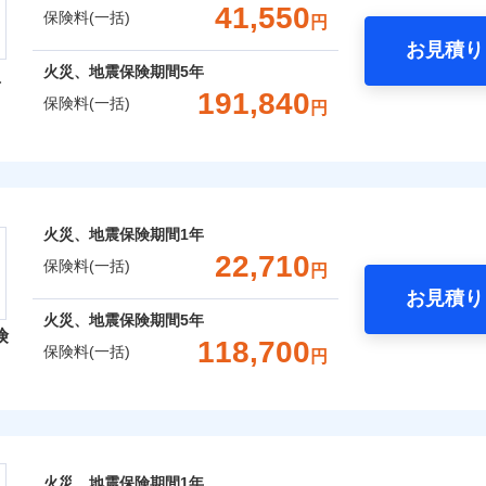
支払方法
年
一括）内訳
金額なし
年割引
※2
※1水
41,550
保険料(一括)
円
支払方法
年
口座振替
月
用
破損・汚損
臨時費用
お見積り
月
※2破
銀行振込
わり・カギのトラブルサポー
年
地震 1年
火災 5年
臨時費用
風災・雹（ひょう）災、雪災
水災
損害防止費用
※3水
火災、地震保険期間
5年
型
ネ
説明事項
損害防止費用
※4コ
ンターネット完結型の保険のため、保険料がリーズナブルで、
飛来・衝突
残存物取片づけ費用
191,840
ネ
申込方法
郵
保険料(一括)
円
フォン
,065
7,580
43,6
残存物取片づけ費用
建物
円
※3
円
失火見舞費用
申込方法
郵
用特約セットなし
対
ます。
失火見舞費用
火災保険株式会社
水道管修理費用
ポイントがたまります！保険料に対して、通常のdポイントとは
対
※3
※5一
破損・汚損
水道管修理費用
クレジットカード
地震火災費用
るため、「d払い」や「dカード」でお支払いの場合は最大2%
始期日
2026/0
,343
2,530
44,8
家財
円
円
地震火災費用
始期日
2025/1
コンビニ払い
※4
あれば、ポイントで保険料を支払うこともできます。
募集文書番号
保険株式会社のおすすめポイント
ドコモスマート保険ナビ編集部の評価
飛来・衝突
年割引
※1損
口座振替
ご自身にぴったりの補償をお選びいただけます。さらに、自分
火災、地震保険期間
1年
修理付帯費用保険金
率払、
※1水
※4
ターネット割引
銀行振込
一括）内訳
補償内容を自由にカスタマイズしていただけます。ニーズに合
22,710
が低い
用
保険料(一括)
請求権保全行使手続費用保険金
円
火災保険は、補償の組合せが自由だから、必要な補償に絞って
補償内容
償が必要か不安な人にも補償項目が選びやすいです。
※2破
※2盗
4
わりサービス（24時間サポー
お見積り
等/騒
特約（全半損時のみ）」で、地震の被害にも最大100％で備え
説明事項
円
年
地震 1年
火災 5年
心と信頼の事故対応で、万が一の場合も迅速に対応します。お
説明事項
損害拡大防止費用保険金
※4
火災、地震保険期間
5年
円（物
※3損
険
どを、夜間・休日を問わず、24時間・365日対応しています。
災保険は、補償の組合せが自由だから、必要な補償に絞って選
あけサービス（24時間サポー
118,700
濡れは
※4損
保険料(一括)
一
円
金額なし
年割引
,250
※2
7,580
93,1
（全半損時のみ）」で、地震の被害にも火災保険の保険金額に対
建物
※3水
円
円
限り、
です。本保険は、日新火災を引受保険会社とし、取扱代理店であるドコ
支払方法
年
※4一
ッシュレス・リペアサービス
）。
レクト損害保険株式会社
補償内容
ランス（以下、ドコモ・インシュアランス）が提供するものです。
月
ペイジ
破損支払限度額50万円
ドコモスマート保険ナビ編集部の評価
災害アラート
募集文書番号
臨時費用
※3
,190
2,530
51,3
家財
円
円
初期費用補償特約
ソニー損害保険株式会社で
損害防止費用
ト損害保険株式会社のおすすめポイント
ネ
募集文書番号
険料は下の場合の築年月で計
の復旧に関する特約
お見積もり
残存物取片づけ費用
しものときは「新価（再調達価額）」でお支払いします。
※4
一
申込方法
郵
囲
ています。
火災、地震保険期間
1年
？