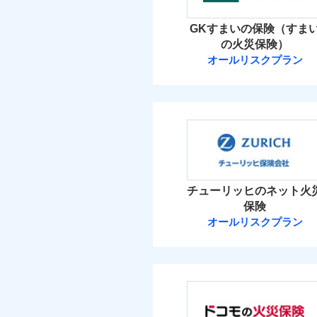
イチオシ
02
POINT
火災 1
GKすまいの保険（すま
補償の範
03
POINT
お客さまのニーズ・ご
の火災保険）
20
建物
オールリスクプラン
もしものとき、“時価
三井住友海上火
家具や電化製品等の家
火災
落雷
10
ネットに加え、お電話
家財
破裂・爆発
三井住友海上火災保
当
保険料（
01
POINT
盗難
補償の範
03
POINT
水濡れ
イチオシ
02
POINT
騒擾（じょう）
火災 1
外部からの落下・
チューリッヒのネット火
修理費だけでなく、修理
保険
火災
16
全国の損害サービス拠点
建物
オールリスクプラン
落雷
「メディカルアシスト」
破裂・爆発
チューリッヒ保
す！
9
家財
盗難
チューリッヒ保険会
水濡れ
騒擾（じょう）
保険料（
01
POINT
補償の範
外部からの落下・
03
POINT