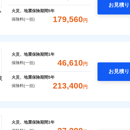
お見積り
年
地震 1年
火災 5年
火災、地震保険期間
5年
い
囲
？
予算に合わせて補償を自由にお選びいただけます。
179,560
保険料(一括)
円
,740
7,580
95,4
建物
円
円
”ではなく“新価”で保険金をお支払いします。
災保険株式会社
財の保険金額も自由に選べます。
上半期
新規契約数ランキング
風災・雹（ひょう）災、雪災
水災
,260
2,530
45,6
でもお申込み可能です！
家財
円
円
険株式会社のおすすめポイント
※1
社火災保険新規契約者数より算出[
年
月]（ドコモスマート保険ナビ
火災、地震保険期間
1年
一括）内訳
破損・汚損
46,610
保険料(一括)
囲
円
？
お見積り
年
地震 1年
火災 5年
飛来・衝突
火災、地震保険期間
5年
災
と密接に関わる費用も損害保険金としてまとめてお支払いしま
213,400
保険料(一括)
風災・雹（ひょう）災、雪災
水災
円
,030
7,580
87,7
ランキングをもっと見る
が一日でも早く保険金をお届けできるよう万全の損害サービス
建物
円
円
「介護アシスト」など豊富な付帯サービスでお客様の日々の生
険会社
※1
,870
2,530
44,4
家財
円
円
破損・汚損
社のおすすめポイント
火災、地震保険期間
1年
上半期
新規契約数ランキング
一括）内訳
囲
飛来・衝突
？
※2