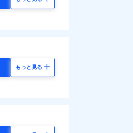
もっと見る
地震 5年
54
61,880
円
円
74
20,630
円
円