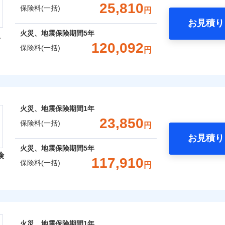
支払方法
年
一括）内訳
金額なし
年割引
※2
※1水
25,810
保険料(一括)
円
支払方法
年
口座振替
月
用
破損・汚損
臨時費用
お見積り
月
※2破
銀行振込
わり・カギのトラブルサポー
年
地震 1年
火災 5年
臨時費用
風災・雹（ひょう）災、雪災
水災
損害防止費用
※3水
火災、地震保険期間
5年
型
ネ
説明事項
損害防止費用
※4コ
ンターネット完結型の保険のため、保険料がリーズナブルで、
飛来・衝突
残存物取片づけ費用
120,092
ネ
申込方法
郵
保険料(一括)
円
フォン
,248
13,200
27,1
残存物取片づけ費用
建物
円
※3
円
失火見舞費用
申込方法
郵
用特約セットなし
対
ます。
失火見舞費用
火災保険株式会社
水道管修理費用
ポイントがたまります！保険料に対して、通常のdポイントとは
対
※3
※5一
破損・汚損
水道管修理費用
クレジットカード
地震火災費用
るため、「d払い」や「dカード」でお支払いの場合は最大2%
始期日
2026/0
,038
4,400
26,1
家財
円
円
地震火災費用
始期日
2025/1
コンビニ払い
※4
あれば、ポイントで保険料を支払うこともできます。
募集文書番号
保険株式会社のおすすめポイント
ドコモスマート保険ナビ編集部の評価
飛来・衝突
年割引
※1損
口座振替
ご自身にぴったりの補償をお選びいただけます。さらに、自分
火災、地震保険期間
1年
修理付帯費用保険金
率払、
※1水
※4
ターネット割引
銀行振込
一括）内訳
補償内容を自由にカスタマイズしていただけます。ニーズに合
23,850
が低い
用
保険料(一括)
請求権保全行使手続費用保険金
円
火災保険は、補償の組合せが自由だから、必要な補償に絞って
補償内容
償が必要か不安な人にも補償項目が選びやすいです。
※2破
※2盗
4
わりサービス（24時間サポー
お見積り
等/騒
特約（全半損時のみ）」で、地震の被害にも最大100％で備え
説明事項
円
年
地震 1年
火災 5年
心と信頼の事故対応で、万が一の場合も迅速に対応します。お
説明事項
損害拡大防止費用保険金
※4
火災、地震保険期間
5年
円（物
※3損
険
どを、夜間・休日を問わず、24時間・365日対応しています。
災保険は、補償の組合せが自由だから、必要な補償に絞って選
あけサービス（24時間サポー
117,910
濡れは
※4損
保険料(一括)
一
円
金額なし
年割引
,080
※2
13,200
23,3
（全半損時のみ）」で、地震の被害にも火災保険の保険金額に対
建物
※3水
円
円
限り、
です。本保険は、日新火災を引受保険会社とし、取扱代理店であるドコ
支払方法
年
※4一
ッシュレス・リペアサービス
）。
レクト損害保険株式会社
補償内容
ランス（以下、ドコモ・インシュアランス）が提供するものです。
月
ペイジ
破損支払限度額50万円
ドコモスマート保険ナビ編集部の評価
災害アラート
募集文書番号
臨時費用
※3
,130
4,400
14,2
家財
円
円
初期費用補償特約
ソニー損害保険株式会社で
損害防止費用
ト損害保険株式会社のおすすめポイント
ネ
募集文書番号
険料は下の場合の築年月で計
の復旧に関する特約
お見積もり
残存物取片づけ費用
しものときは「新価（再調達価額）」でお支払いします。
※4
一
申込方法
郵
囲
ています。
火災、地震保険期間
1年
？