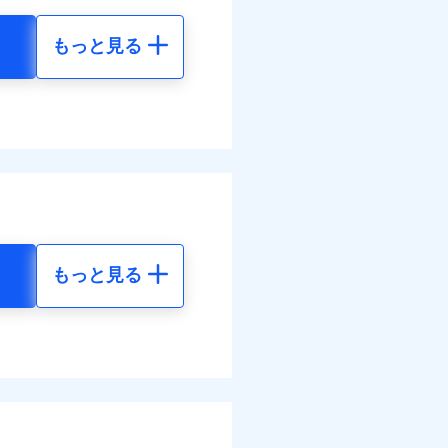
払い
災料率は最低リスク区分を適
払い
払い
もっと見る
払い
損・汚損の取扱いはなし
地震 5年
道管修理費用の取扱いはなし
ット申込
ンビニ払の払込票をスマート
各種割引も充実していま
ット申込
送
アプリで支払うことができ
10
61,880
円
円
送
面
別に1%相当のdポイント
面
部契約のみ
のdポイントがたまりま
1/01
98
20,630
円
円
0/01
害割合が30%未満の場合は定
好みにオプションを追
水災料率は最も水災リスク
災料率は最低リスク区分を適
わせたパック単位での補
水災等地を適用
選べます。
損・汚損、物体の落下・飛来
難、水ぬれ等と破損等は5万
もっと見る
擾、水濡れのみ自己負担額5万
られます。
地震 5年
客さまからの事故のご連
体の落下・飛来等/騒擾、水
害保険金として支払い
べます。
建物のみ自己負担あり）
害保険金が支払われる場合に
括払
22
61,880
して最大100％で備えら
道管修理費用の取扱いはなし
費用保険金として支払い
円
円
モと共同募集代理店である株
払い
括払・年払のみ、コンビニ・
払い
ー（番号通知方式）
60
20,630
円
円
ット申込
括払
送