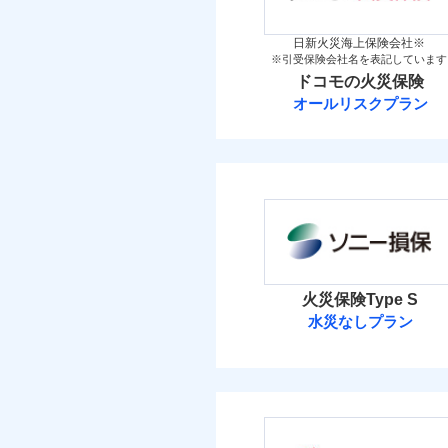
イチオシ
02
POINT
火災 1
当
日新火災海上保険会社※
※引受保険会社名を表記しています
すまいのリスクを6つに
火災
ドコモの火災保険
落雷
15
すまいやライフスタイル
建物
破裂・爆発
オールリスクプラン
免責金額（自己負担
お客さまのニーズに合わ
免責
ドコモの火災保
額）
建物が全焼・全壊時（延
9
家財
盗難
す！
水濡れ
※
ドコモの火災保険
の
「フルサポートプラン」
騒擾（じょう）
外部からの落下・
けます。
保険料（
付帯される費用の補
01
POINT
免責金額（自己負担
免責
マンション等の共同住宅専
償
額）
イチオシ
02
POINT
火災 1
火災、自然災害、盗難
火災保険Type S
補償の範
03
水災なしプラン
POINT
水まわりトラブル、カ
9
建物
適用される割引
建築
付帯される費用保険
補償の対象やお客さま
ソニー損害保険
金
付帯サービス
住ま
8
家財
火災
ソニー損害保険株式
落雷
免責金額（自己負担
破裂・爆発
補償の範
03
免責
POINT
額）
免責金額（自己負担