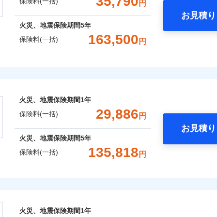
35,790
保険料(一括)
円
お見積り
年
社火災保険新規契約者数より算出[
地震 1年
補償内容
年
月]（ドコモスマート保険ナビ
火災 5年
火災、地震保険期間
5年
整理し、補償内容をシンプルにわかりやすくしています！
風災・雹（ひょう）災、雪災
水災
163,500
保険料(一括)
円
,100
13,200
66,2
に応じた契約プランをご用意しています。
建物
円
円
一
※1
せてオプションの特約のご選択が可能です。
金額なし
※2
険
支払方法
年
床面積に対する損害の割合が80％以上）には、建物保険金額を
,600
4,400
44,5
家財
円
円
破損・汚損
月
補償内容
臨時費用
ランキングをもっと見る
おすすめポイント
※
、「セレクト（水災なし）プラン
」の場合は、暮らしのQQ隊
損害防止費用
ネ
火災、地震保険期間
1年
飛来・衝突
残存物取片づけ費用
一括）内訳
申込方法
郵
29,886
一
保険料(一括)
金額なし
用
円
失火見舞費用
対
支払方法
年
お見積り
水道管修理費用
月
年
地震 1年
火災 5年
火災、地震保険期間
5年
地震火災費用
臨時費用
始期日
2025/1
などトータルでカバーし、大切な住まいをお守りします！
135,818
保険料(一括)
損害防止費用
囲
円
ネ
？
ギ開け対応など「住まいのアシスタンスサービス」が無料付帯
,890
13,200
43,9
建物
円
円
年割引
※1水
残存物取片づけ費用
申込方法
郵
の状況に応じたさまざまな割引をご用意！
株式会社
用
補償内容
失火見舞費用
説明事項
対
※2雑
補償内容
いの緊急かけつけサービス
,300
4,400
37,0
水道管修理費用
家財
円
※3
円
汚損に
風災・雹（ひょう）災、雪災
水災
会社のおすすめポイント
地震火災費用
始期日
2024/1
クレジットカード
一
囲
金額なし
？
火災、地震保険期間
1年
※2
募集文書番号
※1
一
コンビニ払い