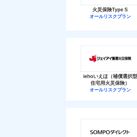
火災保険Type S
オールリスクプラン
ソニー損害保険
ソニー損害保険株式
保険料（
01
POINT
火災 1
iehoいえほ（補償選択
住宅用火災保険）
12
建物
オールリスクプラン
ジェイアイ傷害
9
家財
ジェイアイ傷害火災
保険料（
01
POINT