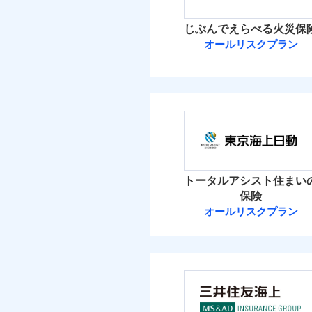
イチオシ
02
POINT
火災 1
じぶんでえらべる火災保
ソニー損保の新ネット火
オールリスクプラン
10
しかも「地震上乗せ特約
建物
れます（一部損は対象外
ＳＯＭＰＯダイ
7
家財
ＳＯＭＰＯダイレク
補償の範
03
POINT
保険料（
01
POINT
イチオシ
02
POINT
火災 1
火災
トータルアシスト住まい
落雷
お客様ご自身により、
保険
破裂・爆発
11
保険を除きます。）
建物
オールリスクプラン
東京海上日動火
減らしたコストをお客
盗難
自分に必要な補償を選
水濡れ
6
家財
騒擾（じょう）
東京海上日動火災保
地震保険もセットOK
外部からの落下・
「iehoいえほ」（
保険料（
01
POINT