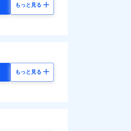
もっと見る
地震 5年
80
61,880
円
円
60
20,630
円
円
調べ）
もっと見る
地震 5年
す！
20
61,880
体制で手厚く支援します！
円
円
活もしっかりサポートしま
30
20,630
円
円