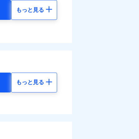
もっと見る
調べ）
地震 5年
50
61,880
円
円
括払
払い
全額お支払いいたしま
00
20,630
円
円
払い
サービスがご利用いただ
ット申込
送
括払
面
払い
もっと見る
払い
地震 5年
0/01
ット申込
40
61,880
円
円
災料率は最低リスク区分を適
送
※5
面
危険（盗難を除く）および破
50
20,630
円
円
おいて、自己負担額5万円
0/01
括払
括払