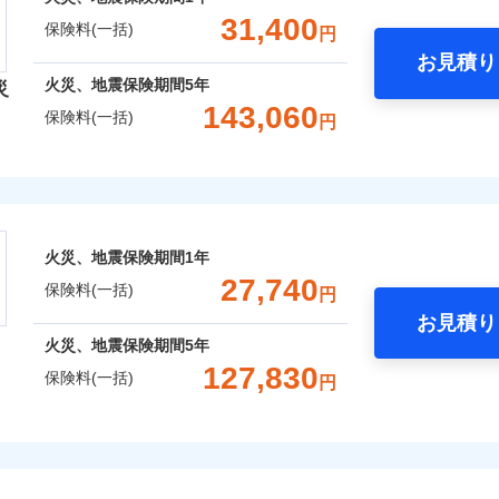
金額なし
※1
囲
？
一括）内訳
失火見舞費用
れた場合は、修繕業者のご紹介などをご利用いただけます。
※5
支払方法
年
：2026年1月
対
31,400
ィカルアシスト
保険料(一括)
円
年：2021年1月
水道管修理費用
スマートフォンアプリでお支払いが可能です。
月
約に先立ち、当社が提供するドコモスマート保険ナビの利用規約と個人
アシスト
年：2016年1月
臨時費用
お見積り
地震火災費用
始期日
2024/1
て、以下をご確認ください。
年
地震 1年
火災 5年
風災・雹（ひょう）災、雪災
水災
年：2011年1月
火災、地震保険期間
5年
損害防止費用
災
風災・雹（ひょう）災、雪災
水災
ネ
サービス利用規約
クレジットカード
ウェブサイトでお手続きを完了された場合、10％のインター
143,060
残存物取片づけ費用
防犯対策費用特約
保険料(一括)
※1水
申込方法
郵
円
コンビニ払い
扱いについて（プライバシーポリシー）
,600
クレジットカード
13,200
23,5
建物
円
円
用
失火見舞費用
※1
特別費用保険金特約
対
口座振替
コンビニ払い
※4
※2水
険会社
さまに還元
水道管修理費用
破損・汚損
担額5
銀行振込
口座振替
ＳＯＭＰＯダイレクト損害保険株式会社で
破損・汚損
保険建築年割引
地震火災費用
べる、だから保険料にムダがない！
始期日
2026/0
,650
4,400
11,8
家財
円
円
※3事
お見積もり
銀行振込
セット割引
社のおすすめポイント
説明事項
限定）
！
飛来・衝突
証券の不発行に関する特約
※4修
※1破
飛来・衝突
火災、地震保険期間
1年
補償選択型住宅用火災保険）
00円）
します
※2水
火災費用特約
一括）内訳
※6
約に先立ち、当社が提供するドコモスマート保険ナビの利用規約と個人
27,740
※5セ
応、ガ
保険料(一括)
円
て、以下をご確認ください。
※6保
の簡易
いのアシスタンスサービス
※2
しのQQ隊（カギあけQQサー
お見積り
サービス利用規約
※7一
す。弊
年
地震 1年
火災 5年
、水まわりQQサービス）
火災、地震保険期間
5年
囲
ドコモスマート保険ナビ編集部の評価
受付。
？
扱いについて（プライバシーポリシー）
説明事項
予算に合わせて補償を自由にお選びいただけます。
B見積もり+メールアドレス登録
127,830
向かい
ドコモスマート保険ナビ編集部の評価
保険料(一括)
円
ら4営業日+1日以降、お客さま
,350
13,200
35,2
クレジットカード
建物
円
※7
円
”ではなく“新価”で保険金をお支払いします。
間は9
募集文書番号
済した時点で保険のお申し込
理と密接に関わる費用も損害保険金としてまとめてお支払いし
コンビニ払い
※3ク
※7
財の保険金額も自由に選べます。
上半期
新規契約数ランキング
完了となります。
険
風災・雹（ひょう）災、雪災
水災
補償内容
いが可
口座振替
申込みの方におすすめ！登記情報の自動照合によるリアルタイ
点が一日でも早く保険金をお届けできるよう万全の損害サービ
,450
4,400
25,3
でもお申込み可能です！
家財
円
円
くは各
銀行振込
をいただきません！
※7
クレジットカード
※3
確認く
おすすめポイント
社火災保険新規契約者数より算出[
年
月]（ドコモスマート保険ナビ