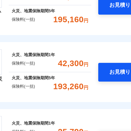
お見積り
年
地震 1年
火災 5年
火災、地震保険期間
5年
い
囲
？
予算に合わせて補償を自由にお選びいただけます。
195,160
保険料(一括)
円
,320
13,200
69,7
建物
円
円
”ではなく“新価”で保険金をお支払いします。
災保険株式会社
財の保険金額も自由に選べます。
上半期
新規契約数ランキング
風災・雹（ひょう）災、雪災
水災
,260
4,400
45,6
でもお申込み可能です！
家財
円
円
険株式会社のおすすめポイント
※1
社火災保険新規契約者数より算出[
年
月]（ドコモスマート保険ナビ
火災、地震保険期間
1年
一括）内訳
破損・汚損
42,300
保険料(一括)
囲
円
？
お見積り
年
地震 1年
火災 5年
飛来・衝突
火災、地震保険期間
5年
災
と密接に関わる費用も損害保険金としてまとめてお支払いしま
193,260
保険料(一括)
風災・雹（ひょう）災、雪災
水災
円
,740
13,200
68,2
ランキングをもっと見る
が一日でも早く保険金をお届けできるよう万全の損害サービス
建物
円
円
「介護アシスト」など豊富な付帯サービスでお客様の日々の生
険会社
※1
,870
4,400
44,4
家財
円
円
破損・汚損
社のおすすめポイント
火災、地震保険期間
1年
上半期
新規契約数ランキング
一括）内訳
囲
飛来・衝突
？
※2