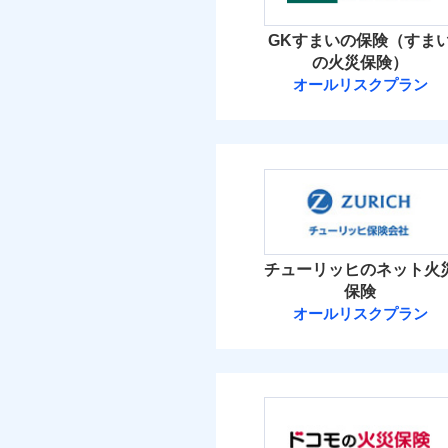
イチオシ
02
POINT
火災 1
GKすまいの保険（すま
補償の範
03
POINT
お客さまのニーズ・ご
の火災保険）
15
建物
オールリスクプラン
もしものとき、“時価
三井住友海上火
家具や電化製品等の家
火災
落雷
10
ネットに加え、お電話
家財
破裂・爆発
三井住友海上火災保
当
保険料（
01
POINT
盗難
補償の範
03
POINT
水濡れ
イチオシ
02
POINT
騒擾（じょう）
火災 1
外部からの落下・
チューリッヒのネット火
修理費だけでなく、修理
保険
火災
13
全国の損害サービス拠点
建物
オールリスクプラン
落雷
「メディカルアシスト」
破裂・爆発
チューリッヒ保
す！
9
家財
盗難
チューリッヒ保険会
水濡れ
騒擾（じょう）
保険料（
01
POINT
補償の範
外部からの落下・
03
POINT