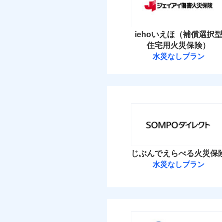
保険料（
01
免責
適用される割引
POINT
建築
払込方法
額）
盗難
イチオシ
02
POINT
水濡れ
水ま
火災 1
付帯サービス
火災
iehoいえほ（補償選択
騒擾（じょう）
ト
落雷
ドコモの火災保険はイ
外部からの落下・
付帯される費用保険
住宅用火災保険）
破裂・爆発
6
金
す。
建物
付帯される費用保険
水災なしプラン
備考
諸費
金
ジェイアイ傷害
保険料のお支払いでd
盗難
が上乗せして進呈され
水濡れ
6
家財
騒擾（じょう）
す。また「d払い」で
ジェイアイ傷害火災
払込方法
外部からの落下・
建築
3つの基本プランから
適用される割引
イン
保険料（
01
POINT
加・削除することで、
その他付帯される費
ソニー損保の新ネット
償設計のため、どの補
イチオシ
用の補償
※
02
POINT
水ま
しかも、「地震上乗せ
火災 1
日新火災が提供する安
ト）
じぶんでえらべる火災保
絡の受付や事故相談な
ソニー損保の新ネット火
カギ
免責金額（自己負担
付帯サービス
水災なしプラン
ト）
免責
適用される割引
建築
5
しかも「地震上乗せ特約
建物
額）
正式名称は、すまいの保険
キャ
れます（一部損は対象外
ＳＯＭＰＯダイ
式会社ドコモ・インシュア
家財
気象
3
家財
その他条件
水災
ＳＯＭＰＯダイレク
※保
建物
補償を自由に選べて、も
付帯される費用保険
免責金額（自己負担
補償の範
03
算し
POINT