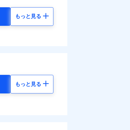
払い
面
払い
情報の取扱いに同意いただく
もっと見る
0/01
地震 5年
ット申込
ネット割引が適用！（地震
災料率は最低リスク区分を適
送
50
61,880
円
円
面
ぬれ、破損、汚損等は自己負
万円
8/01
50
20,630
円
円
故時諸費用（火災・風水災等
特約セットありも選択可能
理費として保険金をお支払い
損・汚損の免責額5万円
。
まわりトラブル、カギ開け対
情報の取扱いに同意いただく
ットありも選択可能
ラス破損の場合に60分まで
険金額×5％、300万円限度
作業無料でご提供いたしま
もっと見る
括払、長期一括払のみ
社提携業者にて24時間365日
地震 5年
受付後、専門業者が対応に
ます。ガラス破損の対応時
00
61,880
円
円
時～20時となります。
てくれます。
レジットカード会社の分割払
能なことがあります。詳し
ム契約を実現！書類の提出
ス体制で手厚く支援が受
50
20,630
クレジットカード会社にご
円
円
ださい。
調べ）