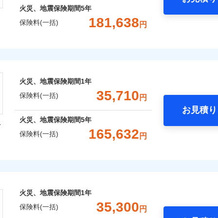
火災、地震保険期間
5年
181,638
保険料(一括)
円
株式会社
会社のおすすめポイント
火災、地震保険期間
1年
一括）内訳
35,710
保険料(一括)
円
お見積り
年
地震 1年
火災 5年
火災、地震保険期間
5年
型
165,632
保険料(一括)
円
,940
13,200
56,1
建物
円
円
火災保険株式会社
,904
4,400
42,9
家財
円
円
保険株式会社のおすすめポイント
火災、地震保険期間
1年
一括）内訳
35,300
保険料(一括)
円