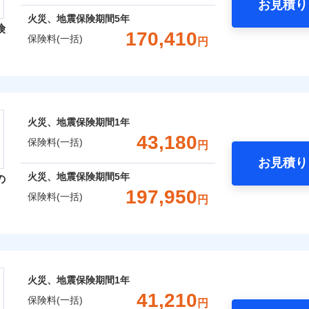
お見積り
年
地震 1年
火災 5年
火災、地震保険期間
5年
険
災保険は、補償の組合せが自由だから、必要な補償に絞って選
170,410
保険料(一括)
円
,740
13,200
49,3
（全半損時のみ）」で、地震の被害にも火災保険の保険金額に対
建物
円
円
）。
レクト損害保険株式会社
,370
4,400
33,7
家財
円
円
ト損害保険株式会社のおすすめポイント
囲
火災、地震保険期間
1年
？
一括）内訳
43,180
保険料(一括)
円
お見積り
年
地震 1年
火災 5年
風災・雹（ひょう）災、雪災
水災
火災、地震保険期間
5年
の
ウェブサイトでお手続きを完了された場合、10％のインター
197,950
保険料(一括)
円
,100
13,200
57,9
※1
建物
円
円
災保険株式会社
さまに還元
破損・汚損
べる、だから保険料にムダがない！
,600
4,400
30,0
家財
円
円
険株式会社のおすすめポイント
！
飛来・衝突
火災、地震保険期間
1年
補償選択型住宅用火災保険）
一括）内訳
41,210
保険料(一括)
円