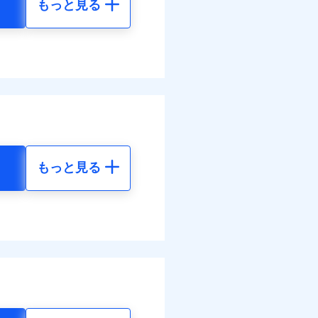
もっと見る
地震 5年
べます。
58
61,880
して最大100％で備えら
円
円
64
20,630
円
円
もっと見る
地震 5年
ネット割引が適用！（地震
00
61,880
円
円
00
20,630
円
円