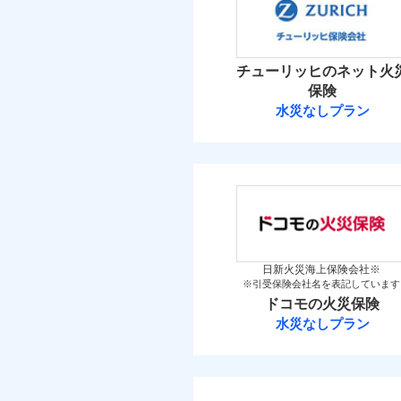
免責
補償の範
03
POINT
金
額）
保険料（
万一ご自宅が被害にあわ
01
新築
POINT
メデ
備考
付帯サービス
築5
コンビニ払いの払込票を
見積もりや保険会社とのご契
介護
イチオシ
02
POINT
築10
必要があります。詳細につい
火災 1
火災
築15
チューリッヒのネット火
火災
落雷
ドコモスマート保険ナビ
お客様ご自身により、
落雷
保険
付帯される費用保険
その他付帯される費
破裂・爆発
当社による個人情報の取
破裂・爆発
3
保険を除きます。）
建物
水災なしプラン
金
用の補償
払込方法
チューリッヒ保
減らしたコストをお客
払込方法
盗難
盗難
地震
自分に必要な補償を選
水濡れ
2
家財
適用される割引
水濡れ
騒擾（じょう）
家財
チューリッヒ保険会
地震保険もセットOK
騒擾（じょう）
外部からの落下・
保険
外部からの落下・
適用される割引
「iehoいえほ」（
（5
その他条件
地震
保険料（
見積もりや保険会社とのご契
01
POINT
必要があります。詳細につい
イチオシ
02
その他条件
住ま
POINT
暮ら
付帯サービス
ドコモスマート保険ナビ
火災 1
日新火災海上保険会社※
ビス
補償の範
03
POINT
※引受保険会社名を表記しています
当社による個人情報の取
お客さまのニーズ・ご
WE
ドコモの火災保険
後か
8
建物
もしものとき、“時価
備考
水災なしプラン
が決
修理費だけでなく、修
家具や電化製品等の家
みと
払込方法
ドコモの火災保
火災
登記物件の火災保険をお
全国の損害サービス拠
落雷
5
ネットに加え、お電話
家財
と保険会社審査にお時間
けられます。
破裂・爆発
※
ドコモの火災保険
の
当