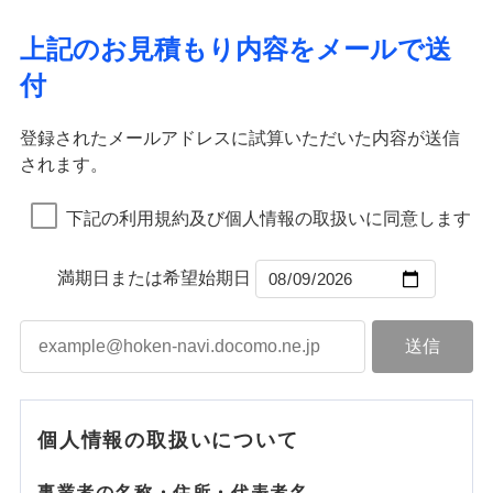
ドコモスマート保険ナビ編集部の評価
ソニー損害保険株式会社で
ポリシー）
イチオシ
02
応、ガラス破損の場合に60分までの
臨時費用
POINT
ネット申込
地震火災費用
補償の範囲
※4
？
03
POINT
補償内容
お見積もり
募集文書番号
簡易作業無料でご提供いたします。弊
損害防止費用
申込方法
郵送
上記のお見積もり内容をメールで送
社提携業者にて24時間365日受付。受
ランキングをもっと見る
補償を自由に選べて、もしものときは「新価（再調達
ドコモの火災保険はインターネット完結型の保険の
その他付帯される
残存物取片づけ費用
付帯される費用の
対面
火災
修理付帯費用
風災・雹（ひょ
付後、専門業者が対応に向かいます。
付
説明事項
費用の補償
価額）」でお支払いします。
ため、保険料がリーズナブルで、各種割引も充実し
補償
見積もりや保険会社とのご契約に先立ち、当社が提供する
落雷
失火見舞費用
う）災、雪災
免責金額（自己負
ガラス破損の対応時間は9時～20時と
火災
風災・雹（ひょ
免責金額なし
破裂・爆発
万一ご自宅が被害にあわれた場合は、修繕業者のご紹
ています。
ドコモスマート保険ナビの利用規約と個人情報の取扱いに
落雷
う）災、雪災
始期日
2026/01/01
担額）
なります。
水道管修理費用
破裂・爆発
インターネット割引
同意いただく必要があります。詳細について、以下をご確
※3クレジットカード会社の分割払い
登録されたメールアドレスに試算いただいた内容が送信
介などをご利用いただけます。
保険料のお支払いでdポイントがたまります！保険
地震火災費用
水災
盗難
が可能なことがあります。詳しくは各
適用される割引
指定工務店割引
認ください。
※1破損・汚損、物体の落下・飛来等/
されます。
臨時費用
コンビニ払いの払込票をスマートフォンアプリでお支
料に対して、通常のdポイントとは別に1%相当のd
水濡れ
水災
クレジットカード会社にご確認くださ
盗難
ドコモスマート保険ナビ編集部の評価
騒擾、水濡れのみ自己負担額5万円
建築年割引（地震保険）
※1
※2
損害防止費用
騒擾（じょう）
払いが可能です。
適用される割引
ドコモスマート保険ナビサービス利用規約
建築年割引
ポイントが上乗せして進呈されるため、「d払い」
水濡れ
い。
（物体の落下・飛来等/騒擾、水濡れ
外部からの落下・
破損・汚損
※1
騒擾（じょう）
補償内容
残存物取片づけ費用
下記の利用規約及び個人情報の取扱いに同意します
付帯される費用保
当社による個人情報の取扱いについて（プライバシー
や「dカード」でお支払いの場合は最大2%のdポイ
説明事項
は建物のみ自己負担あり）
飛来・衝突
外部からの落下・
破損・汚損
その他条件
指定工務店特約
※5
ドコモの火災保険は、基本補償となる火災、破裂・爆
付帯サービス
険金
住まいの緊急かけつけサービス
ポリシー）
失火見舞費用
※2水道管修理費用の取扱いはなし
募集文書番号
ントがたまります。また「d払い」であれば、ポイ
飛来・衝突
発に加え、風災、落雷や盗難・水ぬれなど住まいを取
※3一括払・年払のみ、コンビニ・ペ
水道管修理費用
※2
ントで保険料を支払うこともできます。
満期日または希望始期日
すまいのサポート24
免責金額（自己負
イジー（番号通知方式）
クレジットカード
り巻く多様なリスクに対応。3つの基本プランから選択
地震火災費用
免責金額なし
3つの基本プランからご自身にぴったりの補償をお
担額）
リフォーム相談サービス
コンビニ払い
ＳＯＭＰＯダイレクト損害保険株式会社で
でき、さらに補償内容を自由にカスタマイズ可能なた
付帯サービス
払込方法
選びいただけます。さらに、自分好みにオプション
長期優良住宅の維持保全サポートサー
募集文書番号
お見積もり
口座振替
め、住居形態やライフスタイルに合わせて無駄のない
適用される割引
建築年割引
ビス
臨時費用
を追加・削除することで、補償内容を自由にカスタ
銀行振込
最適設計が実現できます。スマホ・PCで手続きが完結
損害防止費用
マイズしていただけます。ニーズに合わせたパック
補償内容
付帯サービス
水まわり・カギのトラブルサポート
し、24時間365日の事故受付で万一の際も安心。保険
ドコモスマート保険ナビ編集部の評価
見積もりや保険会社とのご契約に先立ち、当社が提供する
ベーシックプラン(水災なし)に該当す
残存物取片づけ費用
付帯される費用保
単位での補償設計のため、どの補償が必要か不安な
備考
補償内容
一括払
料に応じてdポイントもたまる、利便性とおトクさを兼
る補償内容です
ドコモスマート保険ナビの利用規約と個人情報の取扱いに
険金
失火見舞費用
個人情報の取扱いについて
人にも補償項目が選びやすいです。
備考
諸費用特約セットなし
支払方法
年払い
同意いただく必要があります。詳細について、以下をご確
ね備えた火災保険です。
チューリッヒのネット火災保険は
ダイレクト型でネッ
免責金額（自己負
水道管修理費用
※2
日新火災が提供する安心と信頼の事故対応で、万が
月払い
認ください。
免責金額なし
クレジットカード
※3
ト完結のお手続き・リーズナブルな保険料
担額）
に加え、
火
免責金額（自己負
ドコモスマート保険ナビ編集部の評価
地震火災費用
クレジットカード
事業者の名称・住所・代表者名