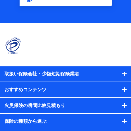
【共同して利用する者の範囲】
当社
株式会社NTTドコモ
【利用する者の利用目的】
当社又は株式会社NTTドコモが提供する保険関連サービスに
おけるユーザ登録受付および管理のため
当社又は株式会社NTTドコモと取引のあるもしくは委託を受
けている保険会社・提携会社の保険その他に関する情報を提
供するため、また維持管理等の委託業務遂行のため、またそ
れらに付帯、関連する当社、株式会社NTTドコモおよび提携
会社のサービスを案内、提供するため
取扱い保険会社・少額短期保険業者
（各サービスで取得したサービス利用履歴、ウェブサイトの
閲覧履歴、購買履歴、ご契約内容等のパーソナルデータを分
おすすめコンテンツ
析して、お客さまの趣味・嗜好・傾向に応じたサービス・商
品等に関するご提案や広告の配信等を行うことがありま
す。）
火災保険の瞬間比較見積もり
各種セミナーの開催のため
コンサルティングサービスの実施のため
アンケートやキャンペーン等の実施のため
保険の種類から選ぶ
上記に係る案内・手続き・管理等付帯業務を行うため