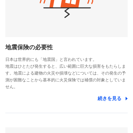
（https://www.nanairolife.co.jp/）
ポリシー）
日本生命保険相互会社
（https://www.nissay.co.jp）
はなさく生命保険株式会社
（https://www.life8739.co.jp/）
ドコモスマート保険ナビ編集部の評価
マニュライフ生命保険株式会社
（https://www.manulife.co.jp/）
地震保険の必要性
三井住友海上あいおい生命保険株式会社
ドコモの火災保険は、基本補償となる火災、破裂・爆
（https://www.msa-life.co.jp/）
発に加え、風災、落雷や盗難・水ぬれなど住まいを取
日本は世界的にも「地震国」と言われています。
メットライフ生命株式会社
地震はひとたび発生すると、広い範囲に巨大な損害をもたらしま
り巻く多様なリスクに対応。3つの基本プランから選択
(https://www.metlife.co.jp/)
す。地震による建物の火災や損壊などについては、その発生の予
でき、さらに補償内容を自由にカスタマイズ可能なた
メディケア生命保険株式会社
測が困難なことから基本的に火災保険では補償の対象としていま
め、住居形態やライフスタイルに合わせて無駄のない
（https://www.medicarelife.com/）
せん。
最適設計が実現できます。スマホ・PCで手続きが完結
し、24時間365日の事故受付で万一の際も安心。保険
■少額短期保険
続きを見る
株式会社アシロ少額短期保険
料に応じてdポイントもたまる、利便性とおトクさを兼
(https://kailash.co.jp/)
ね備えた火災保険です。
SBIいきいき少額短期保険会社 (https://www.i-
sedai.com/)
SBIペット少額短期保険株式会社