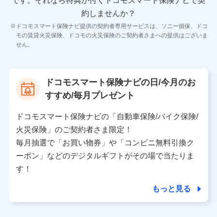
です。
それなら特典が付くドコモスマート保険ナビで契
11.マイカー通勤管理クラウド並びに法人向けASPサー
ビスに関してのお問い合わせ情報
約しませんか？
各種お問い合わせに対応するため
ドコモスマート保険ナビ提供の契約者専用サービスは、ソニー損保、ドコ
当社のサービスに関する情報提供や、皆様に有用なお知らせ
モの賃貸火災保険、ドコモの火災保険のご契約者さまへの提供はございま
をお送りするため
せん。
アンケートの送付のため
当社のサービスや媒体の運営改善に必要なデータを解析し、
分析するため
当社の対応品質向上やお問い合わせ内容の正確な把握のため
ドコモスマート保険ナビの日/今月のお
個人情報保護管理者の職名、連絡先
すすめ/毎月プレゼント
株式会社ドコモ・インシュアランス 営業部長
〒103-0013 東京都中央区日本橋人形町2-14-10 アー
ドコモスマート保険ナビの「自動車保険/バイク保険/
バンネット日本橋ビル 3F
火災保険」のご契約者さま限定！
株式会社ドコモ・インシュアランス
毎月抽選で「お買い物券」や「コンビニ無料引換ク
ーポン」などのデジタルギフトがその場で当たりま
個人情報の第三者提供について
す！
当社ではご本人の同意がある場合または法令に基づく場
合を除き、第三者に提供いたしません。
もっと見る
業務の委託