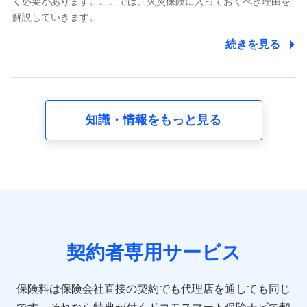
く必要があります。ここでは、火災保険に入っておくべき理由を
採用選考および入社手続を実施するため
解説していきます。
7.社員（従業者）の個人情報
続きを見る
人事･勤怠･健康・労務等の管理、給与支給、福利厚生・採用
退職関連処理等の各種手続きのため、当社と従業員または従
業員同士の連絡のため
知識・情報をもっと見る
8.取引先個人情報
取引先としての選定業務、営業情報の提供業務、契約締結手
続き業務、取引管理業務、およびこれらに準ずる業務の遂行
のため
9.お問い合わせ情報
各種お問い合わせに対応するため
契約者専用サービス
10.受託業務の 個人情報
受託業務の遂行およびこれらに準ずる業務の遂行のため
保険料は保険会社直接の契約でも代理店を通しても同じ