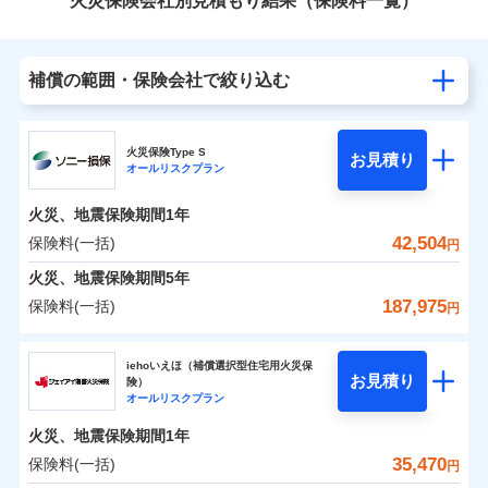
火災保険会社別見積もり結果（保険料一覧）
補償の範囲・保険会社で絞り込む
火災保険Type S
お見積り
オールリスクプラン
火災、地震保険期間
1年
42,504
保険料(一括)
円
火災、地震保険期間
5年
187,975
保険料(一括)
円
ソニー損害保険株式会社
iehoいえほ（補償選択型住宅用火災保
お見積り
険）
ソニー損害保険株式会社のおすすめポイント
オールリスクプラン
火災、地震保険期間
1年
保険料（一括）内訳
01
POINT
35,470
保険料(一括)
円