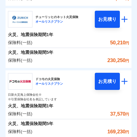
補償の範囲
？
03
POINT
三井住友海上火災保険株式会社
イチオシ
02
POINT
0
22,950
7,580
建物
円
円
円
チューリッヒのネット火災保険
お見積り
オールリスクプラン
三井住友海上火災保険株式会社のおすすめポイン
お客様ご自身により、ウェブサイトでお手続きを完
火災
風災・雹（ひょ
0
7,750
2,530
ト
家財
円
了された場合、10％のインターネット割引が適用！
落雷
円
う）災、雪災
円
火災、地震保険期間
1年
破裂・爆発
（地震保険を除きます。）
保険料（一括）内訳
50,210
保険料(一括)
01
POINT
円
減らしたコストをお客さまに還元
水災
盗難
火災、地震保険期間
5年
水濡れ
自分に必要な補償を選べる、だから保険料にムダが
※1
火災 1年
騒擾（じょう）
地震 1年
230,250
保険料(一括)
円
ない！
外部からの落下・
破損・汚損
飛来・衝突
チューリッヒ保険会社
地震保険もセットOK！
イチオシ
02
POINT
0
24,140
7,580
建物
円
円
円
ドコモの火災保険
「iehoいえほ」（補償選択型住宅用火災保険）
お見積り
オールリスクプラン
チューリッヒ保険会社のおすすめポイント
お客さまのニーズ・ご予算に合わせて補償を自由に
0
9,870
2,530
家財
円
お選びいただけます。
円
円
日新火災海上保険会社※
保険料（一括）内訳
01
POINT
※引受保険会社名を表記しています
補償の範囲
？
03
POINT
もしものとき、“時価”ではなく“新価”で保険金をお
火災、地震保険期間
1年
支払いします。
37,570
保険料(一括)
火災 1年
地震 1年
上半期
新規契約数ランキング
円
家具や電化製品等の家財の保険金額も自由に選べま
火災
風災・雹（ひょ
火災、地震保険期間
5年
す。
落雷
う）災、雪災
0
29,050
7,580
建物
円
円
円
当社火災保険新規契約者数より算出[
年
月]（ドコモスマート保険
169,230
保険料(一括)
破裂・爆発
円
ネットに加え、お電話でもお申込み可能です！
イチオシ
02
POINT
ナビ調べ）