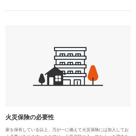
情報を取引のある他の保険会社の商品・サービスをご提案す
るために利用させていただくことがあります。）
上記に係る連絡・手続き・管理等付帯業務を行うため
3.セミナー募集サイトから取得した個人情報
各種セミナーの案内、開催のため
上記に係る連絡・手続き・管理等付帯業務を行うため
4.家族・友達紹介にて取得した個人情報
被紹介者への連絡、及び当社と取引のあるもしくは委託を受
けている保険会社・提携会社の保険その他に関する情報を提
供し、金融商品等の契約を勧奨するため
アンケートやキャンペーン等の実施のため
上記に係る連絡・手続き・管理等付帯業務を行うため
5.通話録音にて取得する情報
電話対応の品質向上およびお問合せ内容の正確な把握のため
火災保険の必要性
家を保有している以上、万が一に備えて火災保険には加入してお
6.採用応募者の個人情報