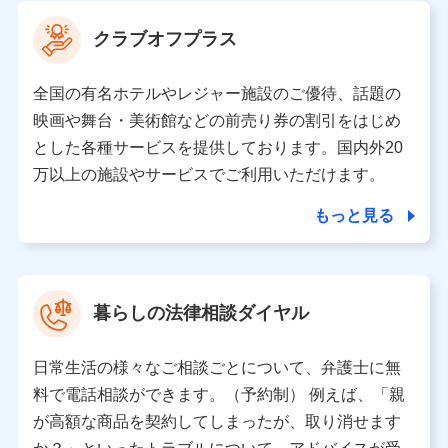
当社は利用目的の達成に必要な範囲内において個人情報
クラブオフプラス
の取り扱いの全部または一部を委託する場合がありま
す。
全国の有名ホテルやレジャー施設のご優待、話題の
個人データの共同利用
映画や舞台・美術館などの前売り券の割引をはじめ
とした各種サービスを提供しております。国内外20
当社は株式会社NTTドコモとの間で、以下のとおり個
人データを共同利用します。
万以上の施設やサービスでご利用いただけます。
【共同して利用される利用データの項目】
もっと見る
当社又は株式会社NTTドコモがサービス提供等を通じて
取得した、以下の情報などの個人データ
基本情報
氏名、電話番号、メールアドレス、お客さまの識別子、属
暮らしの法律相談ダイヤル
性、連絡先、dポイントサービスのご利用に関する情報。例
として、dポイントカード番号、性別、年齢、家族構成、住
所、dポイント残高、dポイント利用履歴などが含まれます。
日常生活の様々なご相談ごとについて、弁護士に無
利用情報
料で電話相談ができます。（予約制） 例えば、「親
当社又は株式会社NTTドコモが提供する各種サービスなどの
ご契約・ご利用などに関する情報。例として、当社又は株式
が高額な商品を契約してしまったが、取り消せます
会社NTTドコモが提供する各種サービスのご契約状態・ご利