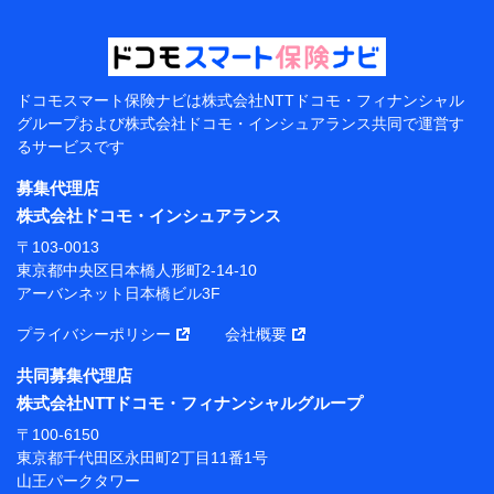
【当該個人データの管理について責任を有する者の名
称・住所・代表者名】
当該個人データを取り扱う各共同利用者（詳細は次のと
おり）
ドコモスマート保険ナビは
株式会社NTTドコモ・フィナンシャル
東京都千代田区永田町2丁目11番1号 山王パークタワー
グループおよび
株式会社ドコモ・インシュアランス共同で
運営す
株式会社NTTドコモ 代表取締役社長 前田 義晃
るサービスです
東京都中央区日本橋人形町2-14-10 アーバンネット日
募集代理店
本橋ビル 3F
株式会社ドコモ・インシュアランス
株式会社ドコモ・インシュアランス 代表取締役社
〒103-0013
長 吉村 忠義
東京都中央区日本橋人形町2-14-10
アーバンネット日本橋ビル3F
※ 当社および株式会社NTTドコモは、お客さまの情報
を利用させていただくにあたっては、「NTTドコモ パー
プライバシーポリシー
会社概要
ソナルデータ憲章」に定める行動原則を順守します 。
※ パーソナルデータダッシュボードの「第三者提供の
共同募集代理店
管理」の設定状態にかかわらず、共同利用する場合があ
株式会社NTTドコモ・フィナンシャルグループ
ります。
〒100-6150
※ dポイントクラブ会員ではないお客さま（2019年12
東京都千代田区永田町2丁目11番1号
月11日以降、一度もdポイントクラブ会員であったこと
山王パークタワー
がないお客さまに限る）に関する、2019年12月10日以