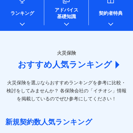
口座振替
各種セミナーの開催のため
銀行振込
コンビニ払い
※8
ドコモスマート保険ナビサービス利用規約
募集文書番号
払込方法
※4地震火災費用の取扱いはなし
地震の被害にも最大100％で備えられます。
当社による個人情報の取扱いについて（プライバシー
コンサルティングサービスの実施のため
銀行振込
口座振替
アドバイス
※5火災・風災等の事故により建物に
当社による個人情報の取扱いについて（プライバシー
アンケートやキャンペーン等の実施のため
ポリシー）
ランキング
契約者特典
一括払
銀行振込
損害が生じたとき、日新火災がご案内
基礎知識
ポリシー）
上記に係る案内・手続き・管理等付帯業務を行うため
一括払
支払方法
年払い
する修理業者（指定工務店）が建物の
* 当社が委託を受けている保険会社の情報は、保険会社
修理を行います。
支払方法
年払い
月払い
一括払
のホームページに掲載しておりますので、ご確認くださ
月払い
補償内容
支払方法
年払い
い。
ソニー損害保険株式会社で
募集文書番号
ネット申込
月払い
ドコモスマート保険ナビ編集部の評価
お見積もり
ネット申込
申込方法
郵送
■損害保険
火災保険
免責金額（自己負
申込方法
郵送
対面
ネット申込
あいおいニッセイ同和損害保険株式会社
免責金額なし
担額）
補償を自由に選べて、もしものときは「新価（再調達
対面
おすすめ人気ランキング
申込方法
見積もりや保険会社とのご契約に先立ち、当社が提供する
(https://www.aioinissaydowa.co.jp/)
郵送
価額）」でお支払いします。
始期日
2024/10/01
ドコモスマート保険ナビの利用規約と個人情報の取扱いに
アクサ損害保険株式会社 (https://www.axa-
対面
臨時費用
万一ご自宅が被害にあわれた場合は、修繕業者のご紹
始期日
2026/01/01
同意いただく必要があります。詳細について、以下をご確
direct.co.jp/)
損害防止費用
ドコモスマート保険ナビ編集部の評価
介などをご利用いただけます。
認ください。
※1水災料率は最低リスク区分を適用
火災保険を選ぶならおすすめランキングを参考に比較・
アニコム損害保険株式会社 (https://www.anicom-
始期日
2026/08/01
残存物取片づけ費用
※2盗難および水ぬれについては対象
付帯される費用保
※1損害割合が30%未満の場合は定率
コンビニ払いの払込票をスマートフォンアプリでお支
sompo.co.jp/)
ドコモスマート保険ナビサービス利用規約
検討をしてみませんか？
各保険会社の「イチオシ」情報
です。
険金
払、水災料率は最も水災リスクが低い
失火見舞費用
※2
東京海上ダイレクト損害保険株式会社
払いが可能です。
※1盗難、水濡れ、騒擾（じょう）、
ドコモの火災保険は、基本補償となる火災、破裂・爆
当社による個人情報の取扱いについて（プライバシー
を掲載しているのでぜひ参考にしてください！
※3水ぬれは自己負担額5万円
水災等地を適用
水道管修理費用
外部からの落下・飛来・衝突は自動付
※3
説明事項
(https://www.e-design.net/)
ポリシー）
※4事故時諸費用（火災・風水災等限
発に加え、風災、落雷や盗難・水ぬれなど住まいを取
※2水道管修理費用の取扱いはなし
帯です。
地震火災費用
AIG損害保険株式会社
※4
説明事項
定）特約セットありも選択可能
※3一括払・年払のみ、コンビニ・ペ
り巻く多様なリスクに対応。3つの基本プランから選択
※2水まわりトラブル、カギ開け対
(https://www.aig.co.jp/sonpo)
※5修理費として保険金をお支払いし
イジー（番号通知方式）
でき、さらに補償内容を自由にカスタマイズ可能なた
応、ガラス破損の場合に60分までの
新規契約数人気ランキング
ます。
その他付帯される
ＳＢＩ損害保険株式会社
修理付帯費用
簡易作業無料でご提供いたします。弊
め、住居形態やライフスタイルに合わせて無駄のない
※6セットありも選択可能
費用の補償
(https://www.sbisonpo.co.jp/)
ＳＯＭＰＯダイレクト損害保険株式会社で
募集文書番号
社提携業者にて24時間365日受付。受
※7保険金額×5％、300万円限度
説明事項