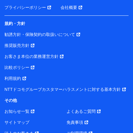
前に取得した個人データは、こちら の利用目的の範囲内
プライバシーポリシー
会社概要
に限って共同利用します。
規約・方針
当社は株式会社NTTドコモ・フィナンシャルグループ
との間で、以下のとおり個人データを共同利用しま
勧誘方針・保険契約の取扱いについて
す。
推奨販売方針
【共同して利用される利用データの項目】
当社または株式会社NTTドコモ・フィナンシャルグルー
お客さま本位の業務運営方針
プがサービス提供等を通じて取得した、以下の情報など
比較ポリシー
の個人データ
基本情報
利用規約
氏名、電話番号、メールアドレス、お客さまの識別子、属
NTTドコモグループカスタマーハラスメントに対する基本方針
性、連絡先、dポイントサービスのご利用に関する情報。例
として、dポイントカード番号、性別、年齢、家族構成、住
その他
所、dポイント残高、dポイント利用履歴などが含まれます。
利用情報
お知らせ一覧
よくあるご質問
当社または株式会社NTTドコモ・フィナンシャルグループが
提供する各種サービスなどのご契約・ご利用などに関する情
サイトマップ
免責事項
報。例として、当社または株式会社NTTドコモ・フィナンシ
ャルグループが提供する各種サービスのご契約状態・ご利用