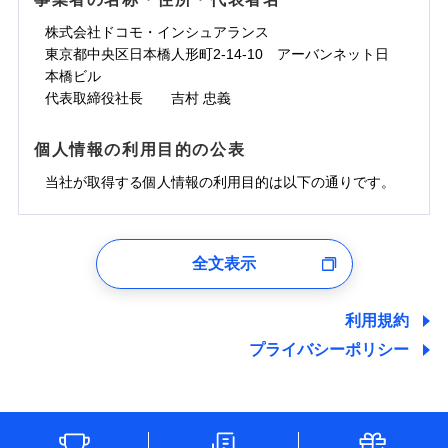
一の場合も迅速に対応します。お客さまからの事故
免責金額なし
コンビニ払い
ドコモスマート保険ナビサービス利用規約
担額）
災に対する補償に加え、すべてのプランに盗難等がつ
コンビニ払い
ネット申込
※3
のご連絡の受付や事故相談などを、夜間・休日を問
払込方法
口座振替
株式会社ドコモ・インシュアランス
払込方法
当社による個人情報の取扱いについて（プライバシー
臨時費用
※4
いており、
社会問題などを考慮された幅広い補償が特
建築年割引
口座振替
申込方法
郵送
登記物件の火災保険をお申込みの方におすすめ！登記
わず、24時間・365日対応しています。
適用される割引
東京都中央区日本橋人形町2-14-10 アーバンネット日
銀行振込
ポリシー）
臨時費用
損害防止費用
長です。
失火見舞金など付帯される費用保険金も多
インターネット割引
銀行振込
対面
情報の自動照合によるリアルタイム契約を実現！書類
ドコモの火災保険で
本橋ビル
d払い
損害防止費用
残存物取片づけ費用
付帯される費用保
正式名称は、すまいの保険です。本保険は、日新火災を引受保険会社
※5
く、ダイレクトでありながら充実した補償が魅力で
お見積もり
の提出と保険会社審査にお時間をいただきません！
代表取締役社長 吉村 忠義
険金
とし、取扱代理店であるドコモと共同募集代理店である株式会社ドコ
残存物取片づけ費用
付帯される費用保
失火見舞費用
水まわりサービス（24時間サポー
※6
す。
一括払
始期日
2025/10/01
一括払
モ・インシュアランス（以下、ドコモ・インシュアランス）が提供す
険金
ト）
失火見舞費用
水道管修理費用
支払方法
年払い
るものです。
支払方法
年払い
個人情報の利用目的の公表
カギあけサービス（24時間サポー
水道管修理費用
見積もりや保険会社とのご契約に先立ち、当社が提供する
地震火災費用
説明事項
※1水災料率は最低リスク区分を適用
月払い
付帯サービス
ト）
月払い
ドコモスマート保険ナビの利用規約と個人情報の取扱いに
地震火災費用
当社が取得する個人情報の利用目的は以下の通りです。
キャッシュレス・リペアサービス
同意いただく必要があります。詳細について、以下をご確
防犯対策費用特約
その他付帯される
募集文書番号
補償の範囲
ネット申込
？
03
POINT
ジェイアイ傷害火災保険株式会社で
ネット申込
認ください。
気象災害アラート
費用の補償
保険証券の不発行に関する特約（500
特別費用保険金特約
チューリッヒ保険会社で
申込方法
適用される割引
郵送
お見積もり
※4
1.見積請求受付時、資料請求受付時、ユーザー登録受
申込方法
郵送
円）
ドコモスマート保険ナビサービス利用規約
お見積もり
付時
対面
※保険料は下の場合の築年月で計算し
対面
全文表示
地震保険建築年割引
当社による個人情報の取扱いについて（プライバシー
ジェイアイ傷害火災保険株式会社の
火災
風災・雹（ひょ
適用される割引
ユーザー登録受付および、管理のため
ています。
その他条件
住まいのアシスタンスサービス
※2
チューリッヒ保険会社の
ポリシー）
家財セット割引
落雷
う）災、雪災
詳細を見る
始期日
2024/10/01
郵便、電話、およびＥメール等により、当社と取引のあるも
新築：2026年1月
始期日
2026/04/01
破裂・爆発
備考
詳細を見る
しくは委託を受けている保険会社・提携会社の保険その他に
築5年：2021年1月
利用規約
WEB見積もり+メールアドレス登録後
その他条件
地震火災費用特約
関する情報を提供し、金融商品等の契約を勧奨するため、ま
※7
築10年：2016年1月
ドコモスマート保険ナビ編集部の評価
※1水災料率は最低リスク区分を適用
から4営業日+1日以降、お客さまが決
プライバシーポリシー
※1破損・汚損、水ぬれは自己負担額
水災
盗難
見積もりや保険会社とのご契約に先立ち、当社が提供する
備考
た維持管理等の委託業務遂行のため、またそれらに付帯、関
築15年：2011年1月
※2水道管修理費用の取扱いはなし
済した時点で保険のお申し込みと完了
見積もりや保険会社とのご契約に先立ち、当社が提供する
水濡れ
5万円
ドコモスマート保険ナビの利用規約と個人情報の取扱いに
連する当社および提携会社のサービスを案内、提供するため
説明事項
※1
※3コンビニ払の払込票をスマートフ
クレジットカード
※8
騒擾（じょう）
となります。
ドコモスマート保険ナビの利用規約と個人情報の取扱いに
※2失火見舞費用の取扱いはなし
ソニー損保の新ネット火災保険は、補償の組合せが
（なお、当社は複数の保険会社と取引があり、取得した個人
同意いただく必要があります。詳細について、以下をご確
ォンアプリで支払うことができます。
外部からの落下・
破損・汚損
クレジットカード
コンビニ払い
※8
※3水道管修理費用の取扱いはなし
同意いただく必要があります。詳細について、以下をご確
情報を取引のある他の保険会社の商品・サービスをご提案す
払込方法
認ください。
飛来・衝突
自由だから、必要な補償に絞って選べます。
※4一部契約のみ
コンビニ払い
（破損・汚損等危険補償特約で補償対
口座振替
※3
クレジットカード
認ください。
※3
るために利用させていただくことがあります。）
払込方法
しかも、「地震上乗せ特約（全半損時のみ）」で、
ドコモスマート保険ナビサービス利用規約
説明事項
象となる場合があります）