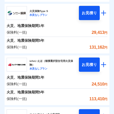
ドコモの火災保険
水災
盗難
0
11,050
2,530
すまいのリスクを6つに整理し、補償内容をシンプルに
家財
円
円
円
水濡れ
火災保険Type S
お見積り
補償の範囲
※1
？
03
POINT
騒擾（じょう）
わかりやすくしています！
水災なしプラン
※
ドコモの火災保険
のおすすめポイント
外部からの落下・
破損・汚損
すまいやライフスタイルに応じた契約プランをご用意
飛来・衝突
火災、地震保険期間
1年
保険料（一括）内訳
01
POINT
しています。
29,413
保険料(一括)
火災
風災・雹（ひょ
円
ランキングをもっと見る
お客さまのニーズに合わせてオプションの特約のご選
落雷
う）災、雪災
択が可能です。
火災 1年
地震 1年
火災、地震保険期間
破裂・爆発
5年
イチオシ
02
POINT
建物が全焼・全壊時（延床面積に対する損害の割合が
131,162
保険料(一括)
円
水災
盗難
80％以上）には、建物保険金額を全額お支払いいたし
0
17,610
7,580
建物
円
円
円
火災、自然災害、盗難などトータルでカバーし、大
水濡れ
ソニー損害保険株式会社
ます！
※1
騒擾（じょう）
切な住まいをお守りします！
上半期
新規契約数ランキング
iehoいえほ（補償選択型住宅用火災保
外部からの落下・
破損・汚損
「フルサポートプラン」、「セレクト（水災なし）プ
お見積り
険）
飛来・衝突
0
9,850
2,530
ソニー損害保険株式会社のおすすめポイント
水まわりトラブル、カギ開け対応など「住まいのア
家財
円
円
円
水災なしプラン
※
ラン
」の場合は、暮らしのQQ隊サービスがご利用い
補償内容
※2
シスタンスサービス」が無料付帯
当社火災保険新規契約者数より算出[
年
月]（ドコモスマート保険
ただけます。
火災、地震保険期間
1年
保険料（一括）内訳
01
POINT
ナビ調べ）
補償の対象やお客さまの状況に応じたさまざまな割
マンション等の共同住宅専用
24,510
保険料(一括)
円
免責金額（自己負
引をご用意！
免責金額なし
※2
担額）
火災 1年
地震 1年
火災、地震保険期間
5年
113,410
保険料(一括)
補償の範囲
？
03
円
POINT
イチオシ
02
臨時費用
POINT
補償の範囲
0
12,672
7,580
？
建物
03
円
円
円
POINT
補償内容
ジェイアイ傷害火災保険株式会社
損害防止費用
ランキングをもっと見る