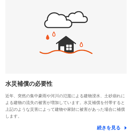
(https://www.sbipet-ssi.co.jp/)
SBIリスタ少額短期保険会社
ドコモの火災保険で
(https://www.jishin.co.jp/)
お見積もり
スマートプラス少額短期保険株式会社
（https://www.smartplus-insurance.com/）
見積もりや保険会社とのご契約に先立ち、当社が提供する
チューリッヒ少額短期保険株式会社
ドコモスマート保険ナビの利用規約と個人情報の取扱いに
(https://www.zurichssi.co.jp/)
同意いただく必要があります。詳細について、以下をご確
Tokio Marine X少額短期保険株式会社
認ください。
(https://www.tokiomarine-x.co.jp/)
ペットメディカルサポート株式会社
ドコモスマート保険ナビサービス利用規約
(https://pshoken.co.jp/)
当社による個人情報の取扱いについて（プライバシー
リトルファミリー少額短期保険株式会社
ポリシー）
(https://www.littlefamily-ssi.com/)
水災補償の必要性
2.共同募集を行う代理店から受領する個人情報
近年、突然の集中豪雨や河川の氾濫による建物浸水、土砂崩れに
よる建物の流失の被害が増加しています。水災補償を付帯すると
郵便、電話、およびＥメール等により、当社と取引のあるも
しくは委託を受けている保険会社・提携会社の保険その他に
上記のような災害によって建物や家財に被害があった場合に補償
関する情報を提供し、金融商品等の契約を勧奨するため、ま
します。
た維持管理等の委託業務遂行のため、またそれらに付帯、関
連する当社および提携会社のサービスを案内、提供するため
続きを見る
（なお、当社は複数の保険会社と取引があり、取得した個人