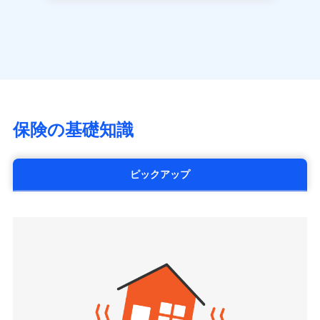
長です。
失火見舞金など付帯される費用保険金も多
一括払
アクサ生命保険株式会社
※
家族Eye（親族連絡先制度）
がご利用できます。
く、ダイレクトでありながら充実した補償が魅力で
支払方法
年払い
見積もりや保険会社とのご契約に先立ち、当社が提供する
（https://www.axa.co.jp/）
※「ご契約者（保険にご加入されたお客さま）」が、その保険
す。
ドコモスマート保険ナビの利用規約と個人情報の取扱いに
月払い
SBI生命保険株式会社（https://www.sbilife.co.jp/）
契約に関する緊急連絡先としてご親族を登録する制度。
同意いただく必要があります。詳細について、以下をご確
FWD生命保険株式会社
認ください。
ネット申込
（https://www.fwdlife.co.jp/）
申込方法
郵送
ドコモスマート保険ナビサービス利用規約
ソニー生命保険株式会社
対面
当社による個人情報の取扱いについて（プライバシー
（https://www.sonylife.co.jp）
チューリッヒ保険会社で
ポリシー）
SOMPOひまわり生命保険株式会社
保険の基礎知識
三井住友海上火災保険株式会社で
お見積もり
始期日
2026/04/01
（https://www.himawari-life.co.jp/）
お見積もり
第一ネオ生命保険株式会社
チューリッヒ保険会社の
※1損害割合が30%未満の場合は定率
（https://neofirst.co.jp/）
ピックアップ
三井住友海上火災保険株式会社の
詳細を見る
払、水災料率は最低リスク区分を適用
大樹生命保険株式会社（https://www.taiju-
詳細を見る
※2失火見舞費用の取扱いはなし
life.co.jp）
※3水道管修理費用の取扱いはなし
太陽生命保険株式会社（https://www.taiyo-
見積もりや保険会社とのご契約に先立ち、当社が提供する
説明事項
※4地震火災費用の取扱いはなし
見積もりや保険会社とのご契約に先立ち、当社が提供する
seimei.co.jp）
ドコモスマート保険ナビの利用規約と個人情報の取扱いに
※5火災・風災等の事故により建物に
ドコモスマート保険ナビの利用規約と個人情報の取扱いに
損害が生じたとき、日新火災がご案内
チューリッヒ生命保険株式会社
同意いただく必要があります。詳細について、以下をご確
同意いただく必要があります。詳細について、以下をご確
する修理業者（指定工務店）が建物の
認ください。
（https://www.zurichlife.co.jp/）
修理を行います。
認ください。
東京海上日動あんしん生命保険株式会社
ドコモスマート保険ナビサービス利用規約
（https://www.tmn-anshin.co.jp/）
ドコモスマート保険ナビサービス利用規約
当社による個人情報の取扱いについて（プライバシー
募集文書番号
なないろ生命保険株式会社
当社による個人情報の取扱いについて（プライバシー
ポリシー）