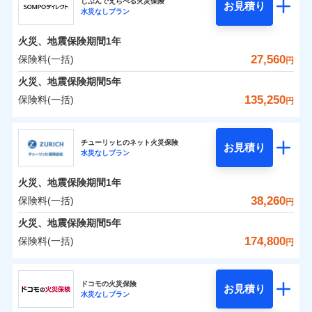
ドコモの火災保険はインターネット完結型の保険の
じぶんでえらべる火災保険
残存物取片づけ費用
付帯される費用の
お見積り
火災
風災・雹（ひょ
水災なしプラン
0
6,631
2,530
ジェイアイ傷害火災保険株式会社のおすすめポイ
家財
円
ため、保険料がリーズナブルで、各種割引も充実し
円
円
補償
落雷
失火見舞費用
う）災、雪災
免責金額（自己負
火災
風災・雹（ひょ
免責金額なし
破裂・爆発
ント
ています。
落雷
う）災、雪災
担額）
水道管修理費用
火災、地震保険期間
1年
破裂・爆発
保険料のお支払いでdポイントがたまります！保険
地震火災費用
保険料（一括）内訳
27,560
保険料(一括)
01
POINT
水災
盗難
円
臨時費用
料に対して、通常のdポイントとは別に1%相当のd
水濡れ
水災
盗難
※1
火災、地震保険期間
5年
損害防止費用
騒擾（じょう）
適用される割引
建築年割引
ポイントが上乗せして進呈されるため、「d払い」
水濡れ
外部からの落下・
破損・汚損
火災 1年
地震 1年
騒擾（じょう）
135,250
保険料(一括)
補償内容
残存物取片づけ費用
付帯される費用保
円
や「dカード」でお支払いの場合は最大2%のdポイ
飛来・衝突
外部からの落下・
イチオシ
破損・汚損
02
POINT
付帯サービス
険金
住まいの緊急かけつけサービス
失火見舞費用
ントがたまります。また「d払い」であれば、ポイ
飛来・衝突
ＳＯＭＰＯダイレクト損害保険株式会社
0
11,210
7,580
建物
円
円
円
水道管修理費用
※3
ントで保険料を支払うこともできます。
ソニー損保の新ネット火災保険は、補償の組合せが自
チューリッヒのネット火災保険
免責金額（自己負
クレジットカード
お見積り
地震火災費用
免責金額なし
※2
水災なしプラン
3つの基本プランからご自身にぴったりの補償をお
ＳＯＭＰＯダイレクト損害保険株式会社のおすす
担額）
由だから、必要な補償に絞って選べます。
コンビニ払い
払込方法
0
3,190
2,530
めポイント
選びいただけます。さらに、自分好みにオプション
家財
円
円
円
しかも「地震上乗せ特約（全半損時のみ）」で、地震
口座振替
適用される割引
建築年割引
火災、地震保険期間
1年
臨時費用
を追加・削除することで、補償内容を自由にカスタ
の被害にも火災保険の保険金額に対して最大100％で備
銀行振込
保険料（一括）内訳
38,260
保険料(一括)
01
POINT
円
損害防止費用
マイズしていただけます。ニーズに合わせたパック
えられます（一部損は対象外）。
補償内容
付帯サービス
水まわり・カギのトラブルサポート
残存物取片づけ費用
火災、地震保険期間
5年
付帯される費用保
単位での補償設計のため、どの補償が必要か不安な
補償内容
一括払
険金
火災 1年
地震 1年
失火見舞費用
人にも補償項目が選びやすいです。
174,800
保険料(一括)
備考
諸費用特約セットなし
支払方法
年払い
円
補償の範囲
免責金額（自己負
水道管修理費用
？
03
※3
POINT
日新火災が提供する安心と信頼の事故対応で、万が
月払い
免責金額なし
※2
チューリッヒ保険会社
イチオシ
担額）
02
免責金額（自己負
POINT
0
14,250
地震火災費用
7,580
クレジットカード
建物
円
円
円
一の場合も迅速に対応します。お客さまからの事故
免責金額なし
※1
担額）
ドコモの火災保険
お見積り
コンビニ払い
ネット申込
※4
のご連絡の受付や事故相談などを、夜間・休日を問
水災なしプラン
払込方法
チューリッヒ保険会社のおすすめポイント
お客様ご自身により、ウェブサイトでお手続きを完
臨時費用
※3
建築年割引
火災
風災・雹（ひょ
口座振替
申込方法
郵送
わず、24時間・365日対応しています。
適用される割引