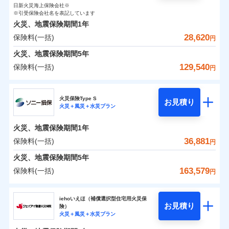
0
3,200
臨時費用
2,530
家財
円
了された場合、10％のインターネット割引が適用！
落雷
損害防止費用
円
う）災、雪災
円
インターネット割引
日新火災海上保険会社※
銀行振込
対面
保険料（一括）内訳
01
破裂・爆発
POINT
損害防止費用
※引受保険会社名を表記しています
（地震保険を除きます。）
残存物取片づけ費用
付帯される費用保
正式名称は、すまいの保険です。本保険は、日新火災を引受保険会社
※4
火災、地震保険期間
1年
険金
とし、取扱代理店であるドコモと共同募集代理店である株式会社ドコ
残存物取片づけ費用
付帯される費用保
失火見舞費用
水まわりサービス（24時間サポー
※5
減らしたコストをお客さまに還元
一括払
始期日
2025/10/01
水災
盗難
モ・インシュアランス（以下、ドコモ・インシュアランス）が提供す
険金
28,620
保険料(一括)
火災 1年
ト）
地震 1年
失火見舞費用
円
水道管修理費用
水濡れ
支払方法
年払い
自分に必要な補償を選べる、だから保険料にムダが
るものです。
騒擾（じょう）
カギあけサービス（24時間サポー
水道管修理費用
地震火災費用
火災、地震保険期間
5年
※1水災料率は最低リスク区分を適用
月払い
付帯サービス
ない！
外部からの落下・
破損・汚損
ト）
0
21,700
地震火災費用
7,580
説明事項
※2雑危険（盗難を除く）および破汚
建物
円
円
円
飛来・衝突
129,540
保険料(一括)
円
地震保険もセットOK！
イチオシ
02
キャッシュレス・リペアサービス
POINT
損において、自己負担額5万円
防犯対策費用特約
その他付帯される
補償の範囲
ネット申込
？
03
POINT
気象災害アラート
「iehoいえほ」（補償選択型住宅用火災保険）
ドコモの火災保険
費用の補償
保険証券の不発行に関する特約（500
特別費用保険金特約
申込方法
適用される割引
郵送
※5
0
6,450
2,530
家財
お客さまのニーズ・ご予算に合わせて補償を自由に
円
円）
円
円
募集文書番号
火災保険Type S
お見積り
対面
お選びいただけます。
※保険料は下の場合の築年月で計算し
火災＋風災＋水災プラン
※
ドコモの火災保険
地震保険建築年割引
のおすすめポイント
火災
風災・雹（ひょ
適用される割引
ています。
その他条件
住まいのアシスタンスサービス
補償の範囲
※2
？
03
POINT
もしものとき、“時価”ではなく“新価”で保険金をお
家財セット割引
落雷
う）災、雪災
始期日
2024/10/01
新築：2026年1月
火災、地震保険期間
1年
保険料（一括）内訳
01
破裂・爆発
備考
POINT
支払いします。
築5年：2021年1月
WEB見積もり+メールアドレス登録後
36,881
保険料(一括)
上半期
新規契約数ランキング
円
その他条件
地震火災費用特約
※6
築10年：2016年1月
※1水災料率は最低リスク区分を適用
家具や電化製品等の家財の保険金額も自由に選べま
から4営業日+1日以降、お客さまが決
水災
盗難
備考
火災
築15年：2011年1月
風災・雹（ひょ
火災 1年
※2破損・汚損の取扱いはなし
地震 1年
火災、地震保険期間
5年
済した時点で保険のお申し込みと完了
す。
水濡れ
イチオシ
落雷
う）災、雪災
02
POINT
ドコモスマート保険ナビ編集部の評価
※1
※3水道管修理費用の取扱いはなし
暮らしのQQ隊（カギあけQQサービ
騒擾（じょう）
当社火災保険新規契約者数より算出[
となります。
年
月]（ドコモスマート保険
163,579
保険料(一括)
説明事項
付帯サービス
破裂・爆発
円
ネットに加え、お電話でもお申込み可能です！
※4コンビニ払の払込票をスマートフ
ス、水まわりQQサービス）
外部からの落下・
破損・汚損
クレジットカード
ナビ調べ）
0
12,510
7,580
建物
円
円
円
飛来・衝突
ォンアプリで支払うことができます。
火災、自然災害、盗難などトータルでカバーし、大
ソニー損害保険株式会社
コンビニ払い
※4
クレジットカード
ソニー損保の新ネット火災保険は、補償の組合せが
※3
水災
盗難
※5一部契約のみ
払込方法
切な住まいをお守りします！
クレジットカード
iehoいえほ（補償選択型住宅用火災保
※7
水濡れ
口座振替
コンビニ払い
自由だから、必要な補償に絞って選べます。
お見積り
険）
補償の範囲
？
03
払込方法
POINT
騒擾（じょう）
コンビニ払い
※7
0
6,000
2,530
ソニー損害保険株式会社のおすすめポイント
水まわりトラブル、カギ開け対応など「住まいのア
家財
円
円
円
銀行振込
火災＋風災＋水災プラン
口座振替
払込方法
外部からの落下・
募集文書番号
破損・汚損
しかも、「地震上乗せ特約（全半損時のみ）」で、
口座振替
シスタンスサービス」が無料付帯
飛来・衝突
銀行振込