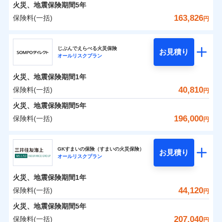
火災 1年
地震 1年
火災、地震保険期間
5年
163,826
保険料(一括)
円
0
20,970
7,580
建物
円
円
円
ジェイアイ傷害火災保険株式会社
じぶんでえらべる火災保険
お見積り
オールリスクプラン
0
11,424
2,530
ジェイアイ傷害火災保険株式会社のおすすめポイ
家財
円
円
円
ント
火災、地震保険期間
1年
保険料（一括）内訳
40,810
保険料(一括)
01
POINT
円
火災、地震保険期間
5年
火災 1年
地震 1年
196,000
保険料(一括)
円
イチオシ
02
POINT
ＳＯＭＰＯダイレクト損害保険株式会社
0
17,480
7,580
建物
円
円
円
ソニー損保の新ネット火災保険は、補償の組合せが自
GKすまいの保険（すまいの火災保険）
お見積り
オールリスクプラン
ＳＯＭＰＯダイレクト損害保険株式会社のおすす
由だから、必要な補償に絞って選べます。
0
7,880
2,530
めポイント
家財
円
円
円
しかも「地震上乗せ特約（全半損時のみ）」で、地震
火災、地震保険期間
1年
の被害にも火災保険の保険金額に対して最大100％で備
保険料（一括）内訳
44,120
保険料(一括)
01
POINT
円
えられます（一部損は対象外）。
火災、地震保険期間
5年
火災 1年
地震 1年
207,040
保険料(一括)
円