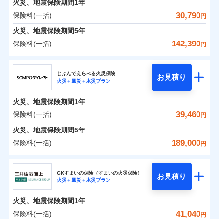
火災、地震保険期間
地震の被害にも最大100％で備えられます。
1年
保険料（一括）内訳
01
POINT
銀行振込
※7
一括払
補償の対象やお客さまの状況に応じたさまざまな割
30,790
保険料(一括)
火災
風災・雹（ひょ
円
ランキングをもっと見る
支払方法
年払い
一括払
引をご用意！
落雷
う）災、雪災
一括払
火災 1年
地震 1年
火災、地震保険期間
破裂・爆発
5年
月払い
補償内容
支払方法
年払い
支払方法
年払い
142,390
保険料(一括)
月払い
円
イチオシ
月払い
02
水災
盗難
POINT
ネット申込
補償の範囲
0
18,000
7,580
？
建物
03
円
円
円
POINT
ドコモスマート保険ナビ編集部の評価
ソニー損害保険株式会社で
水濡れ
ジェイアイ傷害火災保険株式会社
免責金額（自己負
申込方法
郵送
ネット申込
免責金額なし
騒擾（じょう）
お見積もり
※2
上半期
新規契約数ランキング
担額）
ネット申込
ドコモの火災保険はインターネット完結型の保険の
じぶんでえらべる火災保険
外部からの落下・
破損・汚損
対面
お見積り
申込方法
郵送
火災＋風災＋水災プラン
補償を自由に選べて、もしものときは「新価（再調達
飛来・衝突
0
8,771
2,530
ジェイアイ傷害火災保険株式会社のおすすめポイ
申込方法
家財
郵送
円
ため、保険料がリーズナブルで、各種割引も充実し
円
円
補償内容
※1
火災
対面
風災・雹（ひょ
臨時費用
価額）」でお支払いします。
ント
見積もりや保険会社とのご契約に先立ち、当社が提供する
当社火災保険新規契約者数より算出[
対面
年
月]（ドコモスマート保険
ています。
落雷
う）災、雪災
始期日
2026/01/01
火災、地震保険期間
1年
破裂・爆発
損害防止費用
ナビ調べ）
万一ご自宅が被害にあわれた場合は、修繕業者のご紹
ドコモスマート保険ナビの利用規約と個人情報の取扱いに
保険料のお支払いでdポイントがたまります！保険
始期日
2026/08/01
保険料（一括）内訳
39,460
保険料(一括)
01
POINT
円
同意いただく必要があります。詳細について、以下をご確
残存物取片づけ費用
介などをご利用いただけます。
始期日
2024/10/01
付帯される費用保
※1損害割合が30%未満の場合は定率
免責金額（自己負
料に対して、通常のdポイントとは別に1%相当のd
免責金額なし
※1
水災
盗難
認ください。
険金
払、水災料率は最も水災リスクが低い
失火見舞費用
コンビニ払いの払込票をスマートフォンアプリでお支
担額）
火災、地震保険期間
5年
※3
※1破損・汚損の免責額5万円
ポイントが上乗せして進呈されるため、「d払い」
水濡れ
水災等地を適用
※1水災料率は最低リスク区分を適用
火災 1年
水道管修理費用
地震 1年
払いが可能です。
ドコモスマート保険ナビサービス利用規約
※2水まわりトラブル、カギ開け対
騒擾（じょう）
※4
189,000
保険料(一括)
円
や「dカード」でお支払いの場合は最大2%のdポイ
※2破損・汚損、物体の落下・飛来等/
※2水ぬれ、破損、汚損等は自己負担
外部からの落下・
イチオシ
破損・汚損
02
応、ガラス破損の場合に60分までの
臨時費用
POINT
地震火災費用
当社による個人情報の取扱いについて（プライバシー
※5
騒擾、水濡れのみ自己負担額5万円
補償内容
ントがたまります。また「d払い」であれば、ポイ
飛来・衝突
額5万円
ＳＯＭＰＯダイレクト損害保険株式会社
簡易作業無料でご提供いたします。弊
説明事項
損害防止費用
ポリシー）
0
14,560
7,580
建物
（物体の落下・飛来等/騒擾、水濡れ
円
円
円
※3事故時諸費用（火災・風水災等限
ントで保険料を支払うこともできます。
社提携業者にて24時間365日受付。受
ランキングをもっと見る
ソニー損保の新ネット火災保険は、補償の組合せが自
その他付帯される
GKすまいの保険（すまいの火災保険）
残存物取片づけ費用
は建物のみ自己負担あり）
付帯される費用の
お見積り
定）特約セットありも選択可能
修理付帯費用
付後、専門業者が対応に向かいます。
説明事項
火災＋風災＋水災プラン
3つの基本プランからご自身にぴったりの補償をお
説明事項
費用の補償
ＳＯＭＰＯダイレクト損害保険株式会社のおすす
由だから、必要な補償に絞って選べます。
※3水道管修理費用の取扱いはなし
補償
※4修理費として保険金をお支払いし
失火見舞費用
免責金額（自己負
ガラス破損の対応時間は9時～20時と
免責金額なし
※4一括払・年払のみ、コンビニ・ペ
0
6,120
2,530
めポイント
選びいただけます。さらに、自分好みにオプション
家財
ます。
円
円
円
しかも「地震上乗せ特約（全半損時のみ）」で、地震
ＳＯＭＰＯダイレクト損害保険株式会社で
担額）
なります。
水道管修理費用
火災、地震保険期間
1年
イジー（番号通知方式）
※5セットありも選択可能
インターネット割引
を追加・削除することで、補償内容を自由にカスタ
※3クレジットカード会社の分割払い
お見積もり
の被害にも火災保険の保険金額に対して最大100％で備
地震火災費用
保険料（一括）内訳
41,040
保険料(一括)
※6保険金額×5％、300万円限度
01
POINT
円
が可能なことがあります。詳しくは各
適用される割引
指定工務店割引
マイズしていただけます。ニーズに合わせたパック