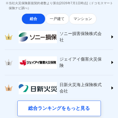
最適設計が実現できます。スマホ・PCで手続きが完結
ジェイアイ傷害火災保険株式会社
付後、専門業者が対応に向かいます。
お見積もり
当社火災保険新規契約者数より算出[2026年7月1日時点]（ドコモスマート
※8一括払、長期一括払のみ
し、24時間365日の事故受付で万一の際も安心。保険
インターネット割引
(https://www.jihoken.co.jp/)
ガラス破損の対応時間は9時～20時と
保険ナビ調べ）
なります。
料に応じてdポイントもたまる、利便性とおトクさを兼
適用される割引
指定工務店割引
ソニー損害保険株式会社
※3クレジットカード会社の分割払い
見積もりや保険会社とのご契約に先立ち、当社が提供する
総合
一戸建て
マンション
ね備えた火災保険です。
(https://www.sonysonpo.co.jp/)
建築年割引（地震保険）
募集文書番号
が可能なことがあります。詳しくは各
ドコモスマート保険ナビの利用規約と個人情報の取扱いに
損害保険ジャパン株式会社 (https://www.sompo-
クレジットカード会社にご確認くださ
同意いただく必要があります。詳細について、以下をご確
その他条件
japan.co.jp/)
指定工務店特約
※5
い。
ドコモスマート保険ナビ編集部の評価
ソニー損害保険株式会
認ください。
ＳＯＭＰＯダイレクト損害保険株式会社
社
ドコモスマート保険ナビサービス利用規約
(https://www.sompo-direct.co.jp/)
すまいのサポート24
募集文書番号
登記物件の火災保険をお申込みの方におすすめ！登記
チューリッヒ保険会社 (https://www.zurich.co.jp/)
当社による個人情報の取扱いについて（プライバシー
リフォーム相談サービス
ドコモの火災保険で
付帯サービス
情報の自動照合によるリアルタイム契約を実現！書類
東京海上日動火災保険株式会社
ポリシー）
お見積もり
長期優良住宅の維持保全サポートサー
ジェイアイ傷害火災保
の提出と保険会社審査にお時間をいただきません！
(https://www.tokiomarine-nichido.co.jp/)
ビス
ドコモスマート保険ナビ編集部の評価
日新火災海上保険株式会社
険
見積もりや保険会社とのご契約に先立ち、当社が提供する
(https://www.nisshinfire.co.jp/)
備考
スリムプランに該当する補償内容です
ドコモスマート保険ナビの利用規約と個人情報の取扱いに
ペット＆ファミリー損害保険株式会社
すまいのリスクを６つに整理し、補償内容をシンプ
ドコモスマート保険ナビ編集部の評価
同意いただく必要があります。詳細について、以下をご確
(https://www.petfamilyins.co.jp/)
クレジットカード
ルにして、わかりやすいのが特徴です。
日新火災海上保険株式
認ください。
三井住友海上火災保険株式会社 (https://www.ms-
ジェイアイ傷害火災保険株式会社で
コンビニ払い
会社
すまいやライフスタイルに応じた契約プランを選べ
ドコモスマート保険ナビサービス利用規約
チューリッヒのネット火災保険は
ダイレクト型でネッ
ins.com/)
お見積もり
払込方法
口座振替
ます。
三井ダイレクト損害保険株式会社
ト完結のお手続き・リーズナブルな保険料
当社による個人情報の取扱いについて（プライバシー
に加え、
火
銀行振込
建物が全焼・全壊時（延床面積に対する損害の割合
(https://www.mitsui-direct.co.jp/)
ポリシー）
ジェイアイ傷害火災保険株式会社の
災に対する補償に加え、すべてのプランに盗難等がつ
総合ランキングをもっと見る
d払い
が80％以上）には、建物保険金額を全額お支払いし
詳細を見る
いており、
社会問題などを考慮された幅広い補償が特
■生命保険
てくれます。