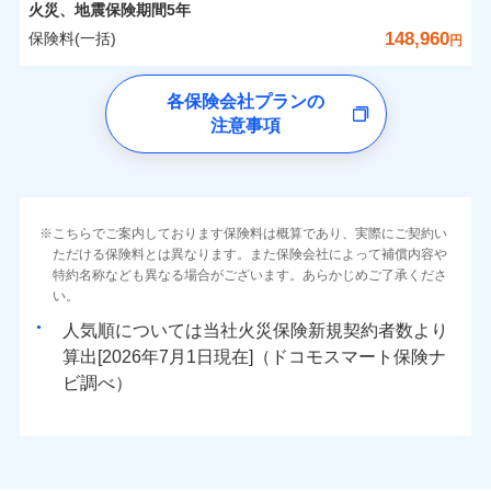
詳細を見る
カギあけサービス（24時間サポー
備考
火災
風災・雹（ひょ
火災、地震保険期間
5年
※1雑危険（盗難を除く）および破汚
月払い
済した時点で保険のお申し込みと完了
付帯サービス
す。
水濡れ
※
説明事項
家族Eye（親族連絡先制度）
がご利用できます。
落雷
ト）
月払い
う）災、雪災
0
27,400
7,580
損において、自己負担額5万円
建物
円
円
円
騒擾（じょう）
当社火災保険新規契約者数より算出[
となります。
年
月]（ドコモスマート保険
148,960
保険料(一括)
破裂・爆発
円
ネットに加え、お電話でもお申込み可能です！
イチオシ
※「ご契約者（保険にご加入されたお客さま）」が、その保険
02
キャッシュレス・リペアサービス
POINT
外部からの落下・
破損・汚損
ナビ調べ）
ネット申込
見積もりや保険会社とのご契約に先立ち、当社が提供する
契約に関する緊急連絡先としてご親族を登録する制度。
飛来・衝突
ネット申込
気象災害アラート
ドコモの火災保険
募集文書番号
チューリッヒ保険会社で
クレジットカード
ドコモスマート保険ナビの利用規約と個人情報の取扱いに
※3
申込方法
水災
郵送
盗難
※4
0
9,150
2,530
すまいのリスクを6つに整理し、補償内容をシンプルに
申込方法
家財
郵送
円
円
円
各保険会社プランの
お見積もり
水濡れ
同意いただく必要があります。詳細について、以下をご確
コンビニ払い
対面
補償の範囲
※1
？
03
払込方法
POINT
騒擾（じょう）
わかりやすくしています！
※保険料は下の場合の築年月で計算し
対面
注意事項
※
ドコモの火災保険
のおすすめポイント
認ください。
口座振替
外部からの落下・
破損・汚損
ています。
すまいやライフスタイルに応じた契約プランをご用意
チューリッヒ保険会社の
飛来・衝突
始期日
2024/10/01
銀行振込
ドコモスマート保険ナビサービス利用規約
新築：2026年1月
保険料（一括）内訳
始期日
2026/04/01
01
備考
POINT
詳細を見る
しています。
築5年：2021年1月
三井住友海上火災保険株式会社で
当社による個人情報の取扱いについて（プライバシー
火災
風災・雹（ひょ
ランキングをもっと見る
お客さまのニーズに合わせてオプションの特約のご選
築10年：2016年1月
※1破損・汚損の取扱いはなし
一括払
お見積もり
ポリシー）
落雷
う）災、雪災
※1損害割合が30%未満の場合は定率
築15年：2011年1月
択が可能です。
ドコモスマート保険ナビ編集部の評価
火災 1年
※2水道管修理費用の取扱いはなし
地震 1年
破裂・爆発
こちらでご案内しております保険料は概算であり、実際にご契約い
補償内容
支払方法
年払い
見積もりや保険会社とのご契約に先立ち、当社が提供する
払、水災料率は最低リスク区分を適用
イチオシ
02
POINT
説明事項
※3コンビニ払の払込票をスマートフ
建物が全焼・全壊時（延床面積に対する損害の割合が
ただける保険料とは異なります。また保険会社によって補償内容や
三井住友海上火災保険株式会社の
ドコモスマート保険ナビの利用規約と個人情報の取扱いに
※2破損・汚損、水ぬれは自己負担額
月払い
ォンアプリで支払うことができます。
特約名称なども異なる場合がございます。あらかじめご了承くださ
クレジットカード
水災
盗難
80％以上）には、建物保険金額を全額お支払いいたし
5万円
詳細を見る
0
同意いただく必要があります。詳細について、以下をご確
14,550
7,580
建物
ソニー損保の新ネット火災保険は、補償の組合せが
円
円
円
※4一部契約のみ
火災、自然災害、盗難などトータルでカバーし、大
い。
水濡れ
コンビニ払い
※3失火見舞費用の取扱いはなし
免責金額（自己負
※3
ます！
認ください。
※1
ネット申込
自由だから、必要な補償に絞って選べます。
免責金額なし
騒擾（じょう）
払込方法
※1
切な住まいをお守りします！
上半期
新規契約数ランキング
※4水道管修理費用の取扱いはなし
担額）
口座振替
人気順については当社
新規契約者数より
外部からの落下・
破損・汚損
「フルサポートプラン」、「セレクト（水災なし）プ
申込方法
郵送
ドコモスマート保険ナビサービス利用規約
募集文書番号
しかも、「地震上乗せ特約（全半損時のみ）」で、
説明事項
（破損・汚損等危険補償特約で補償対
見積もりや保険会社とのご契約に先立ち、当社が提供する
飛来・衝突
0
8,350
2,530
水まわりトラブル、カギ開け対応など「住まいのア
家財
円
円
円
銀行振込
算出[
年
月
日現在]（ドコモスマート保険ナ
※
ラン
」の場合は、暮らしのQQ隊サービスがご利用い
補償内容
対面
象となる場合があります）
当社による個人情報の取扱いについて（プライバシー
ドコモスマート保険ナビの利用規約と個人情報の取扱いに
地震の被害にも最大100％で備えられます。
臨時費用
シスタンスサービス」が無料付帯
当社火災保険新規契約者数より算出[
年
月]（ドコモスマート保険
ビ調べ）
ただけます。
※5地震火災費用の取扱いはなし
ポリシー）
同意いただく必要があります。詳細について、以下をご確
損害防止費用
ナビ調べ）
一括払
※6火災・風災等の事故により建物に
補償の対象やお客さまの状況に応じたさまざまな割
始期日
2026/08/01
認ください。
マンション等の共同住宅専用
残存物取片づけ費用
付帯される費用保
損害が生じたとき、日新火災がご案内
支払方法
年払い
免責金額（自己負
引をご用意！
免責金額なし
ドコモスマート保険ナビサービス利用規約
険金
する修理業者（指定工務店）が建物の
失火見舞費用
担額）
※2
月払い
※1破損・汚損の免責額5万円
修理を行います。
当社による個人情報の取扱いについて（プライバシー
水道管修理費用
※2水まわりトラブル、カギ開け対
※3
補償の範囲
？
03
POINT