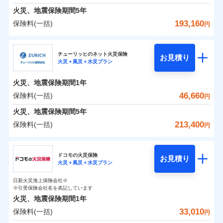
臨時費用
えられます（一部損は対象外）。
※7一括払、長期一括払のみ
募集文書番号
クレジットカード会社にご確認くださ
建築年割引（地震保険）
火災、地震保険期間
5年
単位での補償設計のため、どの補償が必要か不安な
損害防止費用
適用される割引
建築年割引
補償内容
い。
見積もりや保険会社とのご契約に先立ち、当社が提供する
火災 1年
地震 1年
人にも補償項目が選びやすいです。
193,160
保険料(一括)
補償内容
残存物取片づけ費用
付帯される費用保
円
ドコモスマート保険ナビの利用規約と個人情報の取扱いに
その他条件
指定工務店特約
※6
補償の範囲
？
付帯サービス
険金
03
住まいの緊急かけつけサービス
POINT
失火見舞費用
日新火災が提供する安心と信頼の事故対応で、万が
募集文書番号
同意いただく必要があります。詳細について、以下をご確
募集文書番号
三井住友海上火災保険株式会社
イチオシ
02
免責金額（自己負
POINT
0
21,900
7,580
建物
円
円
円
認ください。
水道管修理費用
一の場合も迅速に対応します。お客さまからの事故
免責金額なし
※2
※1
すまいのサポート24
担額）
チューリッヒのネット火災保険
免責金額（自己負
クレジットカード
お見積り
地震火災費用
免責金額なし
のご連絡の受付や事故相談などを、夜間・休日を問
※1
ドコモスマート保険ナビサービス利用規約
火災＋風災＋水災プラン
三井住友海上火災保険株式会社のおすすめポイン
担額）
お客様ご自身により、ウェブサイトでお手続きを完
リフォーム相談サービス
コンビニ払い
火災
風災・雹（ひょ
付帯サービス
わず、24時間・365日対応しています。
ドコモスマート保険ナビ編集部の評価
払込方法
当社による個人情報の取扱いについて（プライバシー
0
7,450
臨時費用
2,530
ト
家財
円
了された場合、10％のインターネット割引が適用！
落雷
長期優良住宅の維持保全サポートサー
円
う）災、雪災
円
口座振替
適用される割引
建築年割引
火災、地震保険期間
1年
ポリシー）
破裂・爆発
ビス
臨時費用
損害防止費用
（地震保険を除きます。）
正式名称は、すまいの保険です。本保険は、日新火災を引受保険会社
銀行振込
保険料（一括）内訳
46,660
保険料(一括)
01
POINT
円
損害防止費用
とし、取扱代理店であるドコモと共同募集代理店である株式会社ドコ
残存物取片づけ費用
登記物件の火災保険をお申込みの方におすすめ！登記
付帯される費用保
減らしたコストをお客さまに還元
付帯サービス
水まわり・カギのトラブルサポート
ドコモスマート保険ナビ編集部の評価
水災
盗難
ベーシックプラン(水災あり)に該当す
モ・インシュアランス（以下、ドコモ・インシュアランス）が提供す
険金
残存物取片づけ費用
火災、地震保険期間
5年
失火見舞費用
情報の自動照合によるリアルタイム契約を実現！書類
付帯される費用保
備考
一括払
水濡れ
ドコモスマート保険ナビ編集部の評価
自分に必要な補償を選べる、だから保険料にムダが
る補償内容です
るものです。
※1
険金
火災 1年
騒擾（じょう）
地震 1年
失火見舞費用
水道管修理費用
の提出と保険会社審査にお時間をいただきません！
213,400
保険料(一括)
備考
諸費用特約セットなし
支払方法
年払い
円
ない！
外部からの落下・
破損・汚損
チューリッヒのネット火災保険は
ダイレクト型でネッ
水道管修理費用
地震火災費用
※2
月払い
飛来・衝突
クレジットカード
チューリッヒ保険会社
すまいのリスクを６つに整理し、補償内容をシンプ
地震保険もセットOK！
イチオシ
ト完結のお手続き・リーズナブルな保険料
02
に加え、
火
POINT
0
21,770
地震火災費用
7,580
クレジットカード
建物
円
円
円
補償の範囲
？
03
POINT
コンビニ払い
ルにして、わかりやすいのが特徴です。
災に対する補償に加え、すべてのプランに盗難等がつ
ドコモの火災保険
「iehoいえほ」（補償選択型住宅用火災保険）
保険証券の不発行に関する特約（500
お見積り
コンビニ払い
ネット申込
※3
適用される割引
払込方法
火災＋風災＋水災プラン
口座振替
払込方法
チューリッヒ保険会社のおすすめポイント
お客さまのニーズ・ご予算に合わせて補償を自由に
円）
いており、
すまいやライフスタイルに応じた契約プランを選べ
社会問題などを考慮された幅広い補償が特
建築年割引
口座振替
申込方法
郵送
適用される割引
銀行振込
0
9,160
2,530
家財
円
お選びいただけます。
円
円
長です。
ます。
ジェイアイ傷害火災保険株式会社で
失火見舞金など付帯される費用保険金も多
インターネット割引
日新火災海上保険会社※
銀行振込
対面
保険料（一括）内訳
火災
風災・雹（ひょ
01
POINT
d払い
その他条件
住まいのアシスタンスサービス
※引受保険会社名を表記しています
補償の範囲
※2
？
03
お見積もり
POINT
く、ダイレクトでありながら充実した補償が魅力で
もしものとき、“時価”ではなく“新価”で保険金をお
落雷
う）災、雪災
建物が全焼・全壊時（延床面積に対する損害の割合
火災、地震保険期間
1年
破裂・爆発
水まわりサービス（24時間サポー
す。
支払いします。
一括払
始期日
2025/10/01
が80％以上）には、建物保険金額を全額お支払いし
一括払
WEB見積もり+メールアドレス登録後
33,010
保険料(一括)
ジェイアイ傷害火災保険株式会社の
火災 1年
ト）
地震 1年
上半期
新規契約数ランキング
円
支払方法
年払い
てくれます。
家具や電化製品等の家財の保険金額も自由に選べま
から4営業日+1日以降、お客さまが決
支払方法
年払い
水災
盗難