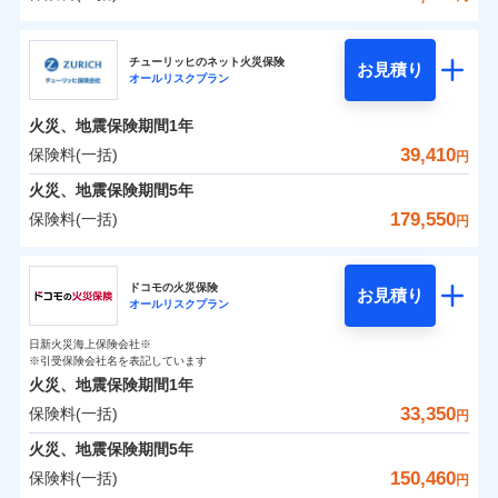
補償の範囲
？
03
POINT
三井住友海上火災保険株式会社
イチオシ
02
POINT
0
18,600
7,580
建物
円
円
円
チューリッヒのネット火災保険
お見積り
オールリスクプラン
三井住友海上火災保険株式会社のおすすめポイン
お客様ご自身により、ウェブサイトでお手続きを完
火災
風災・雹（ひょ
0
7,750
2,530
ト
家財
円
了された場合、10％のインターネット割引が適用！
落雷
円
う）災、雪災
円
火災、地震保険期間
1年
破裂・爆発
（地震保険を除きます。）
保険料（一括）内訳
39,410
保険料(一括)
01
POINT
円
減らしたコストをお客さまに還元
水災
盗難
火災、地震保険期間
5年
水濡れ
自分に必要な補償を選べる、だから保険料にムダが
※1
火災 1年
騒擾（じょう）
地震 1年
179,550
保険料(一括)
円
ない！
外部からの落下・
破損・汚損
飛来・衝突
チューリッヒ保険会社
地震保険もセットOK！
イチオシ
02
POINT
0
19,810
7,580
建物
円
円
円
ドコモの火災保険
「iehoいえほ」（補償選択型住宅用火災保険）
お見積り
オールリスクプラン
チューリッヒ保険会社のおすすめポイント
お客さまのニーズ・ご予算に合わせて補償を自由に
0
9,870
2,530
家財
円
お選びいただけます。
円
円
日新火災海上保険会社※
保険料（一括）内訳
01
POINT
※引受保険会社名を表記しています
補償の範囲
？
03
POINT
もしものとき、“時価”ではなく“新価”で保険金をお
火災、地震保険期間
1年
支払いします。
33,350
保険料(一括)
火災 1年
地震 1年
上半期
新規契約数ランキング
円
家具や電化製品等の家財の保険金額も自由に選べま
火災
風災・雹（ひょ
火災、地震保険期間
5年
す。
落雷
う）災、雪災
0
18,250
7,580
建物
円
円
円
当社火災保険新規契約者数より算出[
年
月]（ドコモスマート保険
150,460
保険料(一括)
破裂・爆発
円
ネットに加え、お電話でもお申込み可能です！
イチオシ
02
POINT
ナビ調べ）