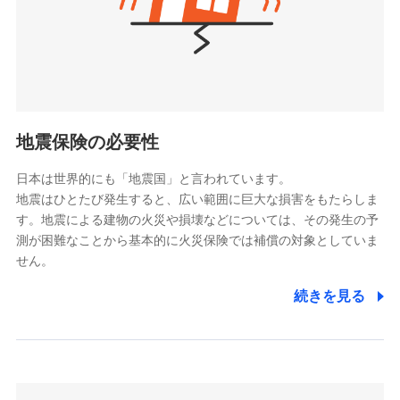
（https://www.nanairolife.co.jp/）
ポリシー）
日本生命保険相互会社
（https://www.nissay.co.jp）
はなさく生命保険株式会社
（https://www.life8739.co.jp/）
ドコモスマート保険ナビ編集部の評価
マニュライフ生命保険株式会社
（https://www.manulife.co.jp/）
地震保険の必要性
三井住友海上あいおい生命保険株式会社
ドコモの火災保険は、基本補償となる火災、破裂・爆
（https://www.msa-life.co.jp/）
発に加え、風災、落雷や盗難・水ぬれなど住まいを取
日本は世界的にも「地震国」と言われています。
メットライフ生命株式会社
地震はひとたび発生すると、広い範囲に巨大な損害をもたらしま
り巻く多様なリスクに対応。3つの基本プランから選択
(https://www.metlife.co.jp/)
す。地震による建物の火災や損壊などについては、その発生の予
でき、さらに補償内容を自由にカスタマイズ可能なた
メディケア生命保険株式会社
測が困難なことから基本的に火災保険では補償の対象としていま
め、住居形態やライフスタイルに合わせて無駄のない
（https://www.medicarelife.com/）
せん。
最適設計が実現できます。スマホ・PCで手続きが完結
し、24時間365日の事故受付で万一の際も安心。保険
■少額短期保険
続きを見る
株式会社アシロ少額短期保険
料に応じてdポイントもたまる、利便性とおトクさを兼
(https://kailash.co.jp/)
ね備えた火災保険です。
SBIいきいき少額短期保険会社 (https://www.i-
sedai.com/)
SBIペット少額短期保険株式会社