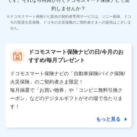
です。
それなら特典が付くドコモスマート保険ナビで契
11.マイカー通勤管理クラウド並びに法人向けASPサー
ビスに関してのお問い合わせ情報
約しませんか？
各種お問い合わせに対応するため
ドコモスマート保険ナビ提供の契約者専用サービスは、ソニー損保、ドコ
当社のサービスに関する情報提供や、皆様に有用なお知らせ
モの賃貸火災保険、ドコモの火災保険のご契約者さまへの提供はございま
をお送りするため
せん。
アンケートの送付のため
当社のサービスや媒体の運営改善に必要なデータを解析し、
分析するため
当社の対応品質向上やお問い合わせ内容の正確な把握のため
ドコモスマート保険ナビの日/今月のお
個人情報保護管理者の職名、連絡先
すすめ/毎月プレゼント
株式会社ドコモ・インシュアランス 営業部長
〒103-0013 東京都中央区日本橋人形町2-14-10 アー
ドコモスマート保険ナビの「自動車保険/バイク保険/
バンネット日本橋ビル 3F
火災保険」のご契約者さま限定！
株式会社ドコモ・インシュアランス
毎月抽選で「お買い物券」や「コンビニ無料引換ク
ーポン」などのデジタルギフトがその場で当たりま
個人情報の第三者提供について
す！
当社ではご本人の同意がある場合または法令に基づく場
合を除き、第三者に提供いたしません。
もっと見る
業務の委託