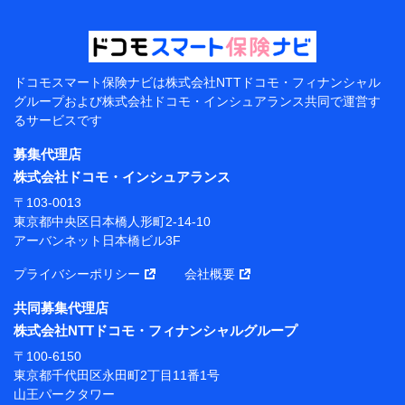
【当該個人データの管理について責任を有する者の名
称・住所・代表者名】
当該個人データを取り扱う各共同利用者（詳細は次のと
おり）
ドコモスマート保険ナビは
株式会社NTTドコモ・フィナンシャル
東京都千代田区永田町2丁目11番1号 山王パークタワー
グループおよび
株式会社ドコモ・インシュアランス共同で
運営す
株式会社NTTドコモ 代表取締役社長 前田 義晃
るサービスです
東京都中央区日本橋人形町2-14-10 アーバンネット日
募集代理店
本橋ビル 3F
株式会社ドコモ・インシュアランス
株式会社ドコモ・インシュアランス 代表取締役社
〒103-0013
長 吉村 忠義
東京都中央区日本橋人形町2-14-10
アーバンネット日本橋ビル3F
※ 当社および株式会社NTTドコモは、お客さまの情報
を利用させていただくにあたっては、「NTTドコモ パー
プライバシーポリシー
会社概要
ソナルデータ憲章」に定める行動原則を順守します 。
※ パーソナルデータダッシュボードの「第三者提供の
共同募集代理店
管理」の設定状態にかかわらず、共同利用する場合があ
株式会社NTTドコモ・フィナンシャルグループ
ります。
〒100-6150
※ dポイントクラブ会員ではないお客さま（2019年12
東京都千代田区永田町2丁目11番1号
月11日以降、一度もdポイントクラブ会員であったこと
山王パークタワー
がないお客さまに限る）に関する、2019年12月10日以