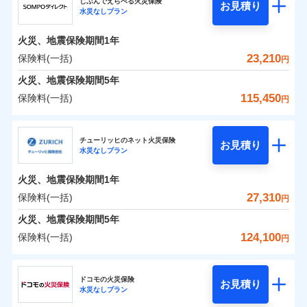
ドコモの火災保険はインターネット完結型の保険の
じぶんでえらべる火災保険
残存物取片づけ費用
付帯される費用の
お見積り
火災
風災・雹（ひょ
水災なしプラン
0
6,631
2,530
ジェイアイ傷害火災保険株式会社のおすすめポイ
家財
円
ため、保険料がリーズナブルで、各種割引も充実し
円
円
補償
落雷
失火見舞費用
う）災、雪災
免責金額（自己負
火災
風災・雹（ひょ
免責金額なし
破裂・爆発
ント
ています。
落雷
う）災、雪災
担額）
水道管修理費用
火災、地震保険期間
1年
破裂・爆発
保険料のお支払いでdポイントがたまります！保険
地震火災費用
保険料（一括）内訳
23,210
保険料(一括)
01
POINT
水災
盗難
円
臨時費用
料に対して、通常のdポイントとは別に1%相当のd
水濡れ
水災
盗難
※1
火災、地震保険期間
5年
損害防止費用
騒擾（じょう）
適用される割引
建築年割引
ポイントが上乗せして進呈されるため、「d払い」
水濡れ
外部からの落下・
破損・汚損
火災 1年
地震 1年
騒擾（じょう）
115,450
保険料(一括)
補償内容
残存物取片づけ費用
付帯される費用保
円
や「dカード」でお支払いの場合は最大2%のdポイ
飛来・衝突
外部からの落下・
イチオシ
破損・汚損
02
POINT
付帯サービス
険金
住まいの緊急かけつけサービス
失火見舞費用
ントがたまります。また「d払い」であれば、ポイ
飛来・衝突
ＳＯＭＰＯダイレクト損害保険株式会社
0
8,180
7,580
建物
円
円
円
水道管修理費用
※3
ントで保険料を支払うこともできます。
ソニー損保の新ネット火災保険は、補償の組合せが自
チューリッヒのネット火災保険
免責金額（自己負
クレジットカード
お見積り
地震火災費用
免責金額なし
※2
水災なしプラン
3つの基本プランからご自身にぴったりの補償をお
ＳＯＭＰＯダイレクト損害保険株式会社のおすす
担額）
由だから、必要な補償に絞って選べます。
コンビニ払い
払込方法
0
3,190
2,530
めポイント
選びいただけます。さらに、自分好みにオプション
家財
円
円
円
しかも「地震上乗せ特約（全半損時のみ）」で、地震
口座振替
適用される割引
建築年割引
火災、地震保険期間
1年
臨時費用
を追加・削除することで、補償内容を自由にカスタ
の被害にも火災保険の保険金額に対して最大100％で備
銀行振込
保険料（一括）内訳
27,310
保険料(一括)
01
POINT
円
損害防止費用
マイズしていただけます。ニーズに合わせたパック
えられます（一部損は対象外）。
補償内容
付帯サービス
水まわり・カギのトラブルサポート
残存物取片づけ費用
火災、地震保険期間
5年
付帯される費用保
単位での補償設計のため、どの補償が必要か不安な
補償内容
一括払
険金
火災 1年
地震 1年
失火見舞費用
人にも補償項目が選びやすいです。
124,100
保険料(一括)
備考
諸費用特約セットなし
支払方法
年払い
円
補償の範囲
免責金額（自己負
水道管修理費用
？
03
※3
POINT
日新火災が提供する安心と信頼の事故対応で、万が
月払い
免責金額なし
※2
チューリッヒ保険会社
イチオシ
担額）
02
免責金額（自己負
POINT
0
9,900
地震火災費用
7,580
クレジットカード
建物
円
円
円
一の場合も迅速に対応します。お客さまからの事故
免責金額なし
※1
担額）
ドコモの火災保険
お見積り
コンビニ払い
ネット申込
※4
のご連絡の受付や事故相談などを、夜間・休日を問
水災なしプラン
払込方法
チューリッヒ保険会社のおすすめポイント
お客様ご自身により、ウェブサイトでお手続きを完
臨時費用
※3
建築年割引
火災
風災・雹（ひょ
口座振替
申込方法
郵送
わず、24時間・365日対応しています。
適用される割引