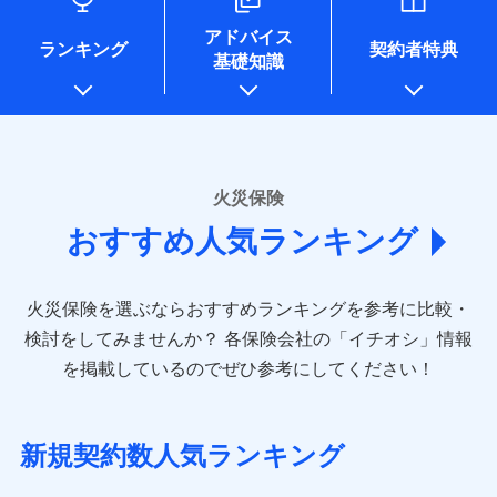
口座振替
各種セミナーの開催のため
銀行振込
コンビニ払い
※8
ドコモスマート保険ナビサービス利用規約
募集文書番号
払込方法
※4地震火災費用の取扱いはなし
地震の被害にも最大100％で備えられます。
当社による個人情報の取扱いについて（プライバシー
コンサルティングサービスの実施のため
銀行振込
口座振替
アドバイス
※5火災・風災等の事故により建物に
当社による個人情報の取扱いについて（プライバシー
アンケートやキャンペーン等の実施のため
ポリシー）
ランキング
契約者特典
一括払
銀行振込
損害が生じたとき、日新火災がご案内
基礎知識
ポリシー）
上記に係る案内・手続き・管理等付帯業務を行うため
一括払
支払方法
年払い
する修理業者（指定工務店）が建物の
* 当社が委託を受けている保険会社の情報は、保険会社
修理を行います。
支払方法
年払い
月払い
一括払
のホームページに掲載しておりますので、ご確認くださ
月払い
補償内容
支払方法
年払い
い。
ソニー損害保険株式会社で
募集文書番号
ネット申込
月払い
ドコモスマート保険ナビ編集部の評価
お見積もり
ネット申込
申込方法
郵送
■損害保険
火災保険
免責金額（自己負
申込方法
郵送
対面
ネット申込
あいおいニッセイ同和損害保険株式会社
免責金額なし
担額）
補償を自由に選べて、もしものときは「新価（再調達
対面
おすすめ人気ランキング
申込方法
見積もりや保険会社とのご契約に先立ち、当社が提供する
(https://www.aioinissaydowa.co.jp/)
郵送
価額）」でお支払いします。
始期日
2024/10/01
ドコモスマート保険ナビの利用規約と個人情報の取扱いに
アクサ損害保険株式会社 (https://www.axa-
対面
臨時費用
万一ご自宅が被害にあわれた場合は、修繕業者のご紹
始期日
2026/01/01
同意いただく必要があります。詳細について、以下をご確
direct.co.jp/)
損害防止費用
ドコモスマート保険ナビ編集部の評価
介などをご利用いただけます。
認ください。
※1水災料率は最低リスク区分を適用
火災保険を選ぶならおすすめランキングを参考に比較・
アニコム損害保険株式会社 (https://www.anicom-
始期日
2026/08/01
残存物取片づけ費用
※2盗難および水ぬれについては対象
付帯される費用保
※1損害割合が30%未満の場合は定率
コンビニ払いの払込票をスマートフォンアプリでお支
sompo.co.jp/)
ドコモスマート保険ナビサービス利用規約
検討をしてみませんか？
各保険会社の「イチオシ」情報
です。
険金
払、水災料率は最も水災リスクが低い
失火見舞費用
※2
東京海上ダイレクト損害保険株式会社
払いが可能です。
※1盗難、水濡れ、騒擾（じょう）、
ドコモの火災保険は、基本補償となる火災、破裂・爆
当社による個人情報の取扱いについて（プライバシー
を掲載しているのでぜひ参考にしてください！
※3水ぬれは自己負担額5万円
水災等地を適用
水道管修理費用
外部からの落下・飛来・衝突は自動付
※3
説明事項
(https://www.e-design.net/)
ポリシー）
※4事故時諸費用（火災・風水災等限
発に加え、風災、落雷や盗難・水ぬれなど住まいを取
※2水道管修理費用の取扱いはなし
帯です。
地震火災費用
AIG損害保険株式会社
※4
説明事項
定）特約セットありも選択可能
※3一括払・年払のみ、コンビニ・ペ
り巻く多様なリスクに対応。3つの基本プランから選択
※2水まわりトラブル、カギ開け対
(https://www.aig.co.jp/sonpo)
※5修理費として保険金をお支払いし
イジー（番号通知方式）
でき、さらに補償内容を自由にカスタマイズ可能なた
応、ガラス破損の場合に60分までの
新規契約数人気ランキング
ます。
その他付帯される
ＳＢＩ損害保険株式会社
修理付帯費用
簡易作業無料でご提供いたします。弊
め、住居形態やライフスタイルに合わせて無駄のない
※6セットありも選択可能
費用の補償
(https://www.sbisonpo.co.jp/)
ＳＯＭＰＯダイレクト損害保険株式会社で
募集文書番号
社提携業者にて24時間365日受付。受
※7保険金額×5％、300万円限度
説明事項