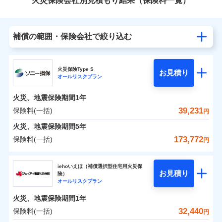
火災保険会社別見積もり結果（保険料一覧）
補償の範囲・保険会社で絞り込む
火災保険Type S
お見積り
オールリスクプラン
火災、地震保険期間
1年
39,231
保険料(一括)
円
火災、地震保険期間
5年
173,772
保険料(一括)
円
ソニー損害保険株式会社
iehoいえほ（補償選択型住宅用火災保
お見積り
険）
ソニー損害保険株式会社のおすすめポイント
オールリスクプラン
火災、地震保険期間
1年
保険料（一括）内訳
01
POINT
32,440
保険料(一括)
円