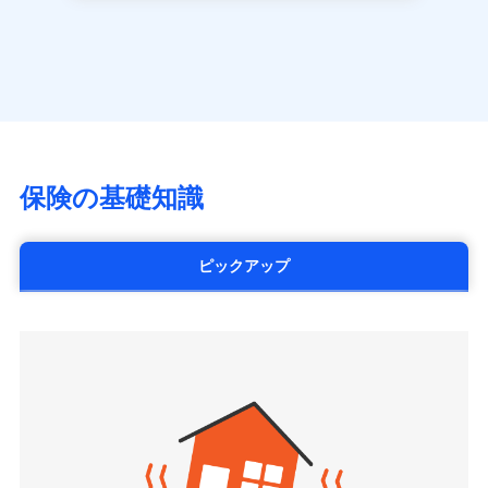
長です。
失火見舞金など付帯される費用保険金も多
一括払
アクサ生命保険株式会社
※
家族Eye（親族連絡先制度）
がご利用できます。
く、ダイレクトでありながら充実した補償が魅力で
支払方法
年払い
見積もりや保険会社とのご契約に先立ち、当社が提供する
（https://www.axa.co.jp/）
※「ご契約者（保険にご加入されたお客さま）」が、その保険
す。
ドコモスマート保険ナビの利用規約と個人情報の取扱いに
月払い
SBI生命保険株式会社（https://www.sbilife.co.jp/）
契約に関する緊急連絡先としてご親族を登録する制度。
同意いただく必要があります。詳細について、以下をご確
FWD生命保険株式会社
認ください。
ネット申込
（https://www.fwdlife.co.jp/）
申込方法
郵送
ドコモスマート保険ナビサービス利用規約
ソニー生命保険株式会社
対面
当社による個人情報の取扱いについて（プライバシー
（https://www.sonylife.co.jp）
チューリッヒ保険会社で
ポリシー）
SOMPOひまわり生命保険株式会社
保険の基礎知識
三井住友海上火災保険株式会社で
お見積もり
始期日
2026/04/01
（https://www.himawari-life.co.jp/）
お見積もり
第一ネオ生命保険株式会社
チューリッヒ保険会社の
※1損害割合が30%未満の場合は定率
（https://neofirst.co.jp/）
ピックアップ
三井住友海上火災保険株式会社の
詳細を見る
払、水災料率は最低リスク区分を適用
大樹生命保険株式会社（https://www.taiju-
詳細を見る
※2失火見舞費用の取扱いはなし
life.co.jp）
※3水道管修理費用の取扱いはなし
太陽生命保険株式会社（https://www.taiyo-
見積もりや保険会社とのご契約に先立ち、当社が提供する
説明事項
※4地震火災費用の取扱いはなし
見積もりや保険会社とのご契約に先立ち、当社が提供する
seimei.co.jp）
ドコモスマート保険ナビの利用規約と個人情報の取扱いに
※5火災・風災等の事故により建物に
ドコモスマート保険ナビの利用規約と個人情報の取扱いに
損害が生じたとき、日新火災がご案内
チューリッヒ生命保険株式会社
同意いただく必要があります。詳細について、以下をご確
同意いただく必要があります。詳細について、以下をご確
する修理業者（指定工務店）が建物の
認ください。
（https://www.zurichlife.co.jp/）
修理を行います。
認ください。
東京海上日動あんしん生命保険株式会社
ドコモスマート保険ナビサービス利用規約
（https://www.tmn-anshin.co.jp/）
ドコモスマート保険ナビサービス利用規約
当社による個人情報の取扱いについて（プライバシー
募集文書番号
なないろ生命保険株式会社
当社による個人情報の取扱いについて（プライバシー
ポリシー）