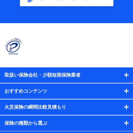
【共同して利用する者の範囲】
当社
株式会社NTTドコモ
【利用する者の利用目的】
当社又は株式会社NTTドコモが提供する保険関連サービスに
おけるユーザ登録受付および管理のため
当社又は株式会社NTTドコモと取引のあるもしくは委託を受
けている保険会社・提携会社の保険その他に関する情報を提
供するため、また維持管理等の委託業務遂行のため、またそ
れらに付帯、関連する当社、株式会社NTTドコモおよび提携
会社のサービスを案内、提供するため
取扱い保険会社・少額短期保険業者
（各サービスで取得したサービス利用履歴、ウェブサイトの
閲覧履歴、購買履歴、ご契約内容等のパーソナルデータを分
おすすめコンテンツ
析して、お客さまの趣味・嗜好・傾向に応じたサービス・商
品等に関するご提案や広告の配信等を行うことがありま
す。）
火災保険の瞬間比較見積もり
各種セミナーの開催のため
コンサルティングサービスの実施のため
アンケートやキャンペーン等の実施のため
保険の種類から選ぶ
上記に係る案内・手続き・管理等付帯業務を行うため