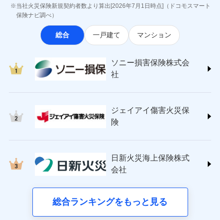
最適設計が実現できます。スマホ・PCで手続きが完結
ジェイアイ傷害火災保険株式会社
付後、専門業者が対応に向かいます。
お見積もり
当社火災保険新規契約者数より算出[2026年7月1日時点]（ドコモスマート
※8一括払、長期一括払のみ
し、24時間365日の事故受付で万一の際も安心。保険
インターネット割引
(https://www.jihoken.co.jp/)
ガラス破損の対応時間は9時～20時と
保険ナビ調べ）
なります。
料に応じてdポイントもたまる、利便性とおトクさを兼
適用される割引
指定工務店割引
ソニー損害保険株式会社
※3クレジットカード会社の分割払い
見積もりや保険会社とのご契約に先立ち、当社が提供する
総合
一戸建て
マンション
ね備えた火災保険です。
(https://www.sonysonpo.co.jp/)
建築年割引（地震保険）
募集文書番号
が可能なことがあります。詳しくは各
ドコモスマート保険ナビの利用規約と個人情報の取扱いに
損害保険ジャパン株式会社 (https://www.sompo-
クレジットカード会社にご確認くださ
同意いただく必要があります。詳細について、以下をご確
その他条件
japan.co.jp/)
指定工務店特約
※5
い。
ドコモスマート保険ナビ編集部の評価
ソニー損害保険株式会
認ください。
ＳＯＭＰＯダイレクト損害保険株式会社
社
ドコモスマート保険ナビサービス利用規約
(https://www.sompo-direct.co.jp/)
すまいのサポート24
募集文書番号
登記物件の火災保険をお申込みの方におすすめ！登記
チューリッヒ保険会社 (https://www.zurich.co.jp/)
当社による個人情報の取扱いについて（プライバシー
リフォーム相談サービス
ドコモの火災保険で
付帯サービス
情報の自動照合によるリアルタイム契約を実現！書類
東京海上日動火災保険株式会社
ポリシー）
お見積もり
長期優良住宅の維持保全サポートサー
ジェイアイ傷害火災保
の提出と保険会社審査にお時間をいただきません！
(https://www.tokiomarine-nichido.co.jp/)
ビス
ドコモスマート保険ナビ編集部の評価
日新火災海上保険株式会社
険
見積もりや保険会社とのご契約に先立ち、当社が提供する
(https://www.nisshinfire.co.jp/)
備考
スリムプランに該当する補償内容です
ドコモスマート保険ナビの利用規約と個人情報の取扱いに
ペット＆ファミリー損害保険株式会社
すまいのリスクを６つに整理し、補償内容をシンプ
ドコモスマート保険ナビ編集部の評価
同意いただく必要があります。詳細について、以下をご確
(https://www.petfamilyins.co.jp/)
クレジットカード
ルにして、わかりやすいのが特徴です。
日新火災海上保険株式
認ください。
三井住友海上火災保険株式会社 (https://www.ms-
ジェイアイ傷害火災保険株式会社で
コンビニ払い
会社
すまいやライフスタイルに応じた契約プランを選べ
ドコモスマート保険ナビサービス利用規約
チューリッヒのネット火災保険は
ダイレクト型でネッ
ins.com/)
お見積もり
払込方法
口座振替
ます。
三井ダイレクト損害保険株式会社
ト完結のお手続き・リーズナブルな保険料
当社による個人情報の取扱いについて（プライバシー
に加え、
火
銀行振込
建物が全焼・全壊時（延床面積に対する損害の割合
(https://www.mitsui-direct.co.jp/)
ポリシー）
ジェイアイ傷害火災保険株式会社の
災に対する補償に加え、すべてのプランに盗難等がつ
総合ランキングをもっと見る
d払い
が80％以上）には、建物保険金額を全額お支払いし
詳細を見る
いており、
社会問題などを考慮された幅広い補償が特
■生命保険
てくれます。