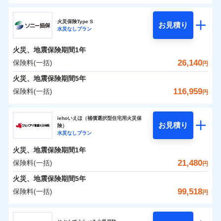
ドコモの火災保険
水災
盗難
0
11,050
2,530
すまいのリスクを6つに整理し、補償内容をシンプルに
家財
円
円
円
水濡れ
火災保険Type S
お見積り
補償の範囲
※1
？
03
POINT
騒擾（じょう）
わかりやすくしています！
水災なしプラン
※
ドコモの火災保険
のおすすめポイント
外部からの落下・
破損・汚損
すまいやライフスタイルに応じた契約プランをご用意
飛来・衝突
火災、地震保険期間
1年
保険料（一括）内訳
01
POINT
しています。
26,140
保険料(一括)
火災
風災・雹（ひょ
円
ランキングをもっと見る
お客さまのニーズに合わせてオプションの特約のご選
落雷
う）災、雪災
択が可能です。
火災 1年
地震 1年
火災、地震保険期間
破裂・爆発
5年
イチオシ
02
POINT
建物が全焼・全壊時（延床面積に対する損害の割合が
116,959
保険料(一括)
円
水災
盗難
80％以上）には、建物保険金額を全額お支払いいたし
0
13,390
7,580
建物
円
円
円
火災、自然災害、盗難などトータルでカバーし、大
水濡れ
ソニー損害保険株式会社
ます！
※1
騒擾（じょう）
切な住まいをお守りします！
上半期
新規契約数ランキング
iehoいえほ（補償選択型住宅用火災保
外部からの落下・
破損・汚損
「フルサポートプラン」、「セレクト（水災なし）プ
お見積り
険）
飛来・衝突
0
9,850
2,530
ソニー損害保険株式会社のおすすめポイント
水まわりトラブル、カギ開け対応など「住まいのア
家財
円
円
円
水災なしプラン
※
ラン
」の場合は、暮らしのQQ隊サービスがご利用い
補償内容
※2
シスタンスサービス」が無料付帯
当社火災保険新規契約者数より算出[
年
月]（ドコモスマート保険
ただけます。
火災、地震保険期間
1年
保険料（一括）内訳
01
POINT
ナビ調べ）
補償の対象やお客さまの状況に応じたさまざまな割
マンション等の共同住宅専用
21,480
保険料(一括)
円
免責金額（自己負
引をご用意！
免責金額なし
※2
担額）
火災 1年
地震 1年
火災、地震保険期間
5年
99,518
保険料(一括)
補償の範囲
？
03
円
POINT
イチオシ
02
臨時費用
POINT
補償の範囲
0
9,399
7,580
？
建物
03
円
円
円
POINT
補償内容
ジェイアイ傷害火災保険株式会社
損害防止費用
ランキングをもっと見る