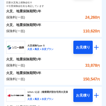
0
3,200
臨時費用
2,530
家財
円
了された場合、10％のインターネット割引が適用！
落雷
損害防止費用
円
う）災、雪災
円
インターネット割引
日新火災海上保険会社※
銀行振込
対面
保険料（一括）内訳
01
破裂・爆発
POINT
損害防止費用
※引受保険会社名を表記しています
（地震保険を除きます。）
残存物取片づけ費用
付帯される費用保
正式名称は、すまいの保険です。本保険は、日新火災を引受保険会社
※4
火災、地震保険期間
1年
険金
とし、取扱代理店であるドコモと共同募集代理店である株式会社ドコ
残存物取片づけ費用
付帯される費用保
失火見舞費用
水まわりサービス（24時間サポー
※5
減らしたコストをお客さまに還元
一括払
始期日
2025/10/01
水災
盗難
モ・インシュアランス（以下、ドコモ・インシュアランス）が提供す
険金
24,260
保険料(一括)
火災 1年
ト）
地震 1年
失火見舞費用
円
水道管修理費用
水濡れ
支払方法
年払い
自分に必要な補償を選べる、だから保険料にムダが
るものです。
騒擾（じょう）
カギあけサービス（24時間サポー
水道管修理費用
地震火災費用
火災、地震保険期間
5年
※1水災料率は最低リスク区分を適用
月払い
付帯サービス
ない！
外部からの落下・
破損・汚損
ト）
0
10,750
地震火災費用
7,580
説明事項
※2雑危険（盗難を除く）および破汚
建物
円
円
円
飛来・衝突
110,620
保険料(一括)
円
地震保険もセットOK！
イチオシ
02
キャッシュレス・リペアサービス
POINT
損において、自己負担額5万円
防犯対策費用特約
その他付帯される
補償の範囲
ネット申込
？
03
POINT
気象災害アラート
「iehoいえほ」（補償選択型住宅用火災保険）
ドコモの火災保険
費用の補償
保険証券の不発行に関する特約（500
特別費用保険金特約
申込方法
適用される割引
郵送
※5
0
6,450
2,530
家財
お客さまのニーズ・ご予算に合わせて補償を自由に
円
円）
円
円
募集文書番号
火災保険Type S
お見積り
対面
お選びいただけます。
※保険料は下の場合の築年月で計算し
火災＋風災＋水災プラン
※
ドコモの火災保険
地震保険建築年割引
のおすすめポイント
火災
風災・雹（ひょ
適用される割引
ています。
その他条件
住まいのアシスタンスサービス
補償の範囲
※2
？
03
POINT
もしものとき、“時価”ではなく“新価”で保険金をお
家財セット割引
落雷
う）災、雪災
始期日
2024/10/01
新築：2026年1月
火災、地震保険期間
1年
保険料（一括）内訳
01
破裂・爆発
備考
POINT
支払いします。
築5年：2021年1月
WEB見積もり+メールアドレス登録後
33,878
保険料(一括)
上半期
新規契約数ランキング
円
その他条件
地震火災費用特約
※6
築10年：2016年1月
※1水災料率は最低リスク区分を適用
家具や電化製品等の家財の保険金額も自由に選べま
から4営業日+1日以降、お客さまが決
水災
盗難
備考
火災
築15年：2011年1月
風災・雹（ひょ
火災 1年
※2破損・汚損の取扱いはなし
地震 1年
火災、地震保険期間
5年
済した時点で保険のお申し込みと完了
す。
水濡れ
イチオシ
落雷
う）災、雪災
02
POINT
ドコモスマート保険ナビ編集部の評価
※1
※3水道管修理費用の取扱いはなし
暮らしのQQ隊（カギあけQQサービ
騒擾（じょう）
当社火災保険新規契約者数より算出[
となります。
年
月]（ドコモスマート保険
150,547
保険料(一括)
説明事項
付帯サービス
破裂・爆発
円
ネットに加え、お電話でもお申込み可能です！
※4コンビニ払の払込票をスマートフ
ス、水まわりQQサービス）
外部からの落下・
破損・汚損
クレジットカード
ナビ調べ）
0
8,150
7,580
建物
円
円
円
飛来・衝突
ォンアプリで支払うことができます。
火災、自然災害、盗難などトータルでカバーし、大
ソニー損害保険株式会社
コンビニ払い
※4
クレジットカード
ソニー損保の新ネット火災保険は、補償の組合せが
※3
水災
盗難
※5一部契約のみ
払込方法
切な住まいをお守りします！
クレジットカード
iehoいえほ（補償選択型住宅用火災保
※7
水濡れ
口座振替
コンビニ払い
自由だから、必要な補償に絞って選べます。
お見積り
険）
補償の範囲
？
03
払込方法
POINT
騒擾（じょう）
コンビニ払い
※7
0
6,000
2,530
ソニー損害保険株式会社のおすすめポイント
水まわりトラブル、カギ開け対応など「住まいのア
家財
円
円
円
銀行振込
火災＋風災＋水災プラン
口座振替
払込方法
外部からの落下・
募集文書番号
破損・汚損
しかも、「地震上乗せ特約（全半損時のみ）」で、
口座振替
シスタンスサービス」が無料付帯
飛来・衝突
銀行振込