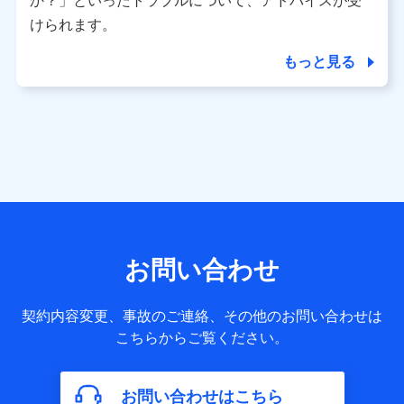
か？」といったトラブルについて、アドバイスが受
用履歴インターネット利用時の行動に関する情報、アプリケ
ーション利用時の行動に関する情報、購入されたサービスや
けられます。
商品の名称・購入場所・決済に関する情報、アンケートの回
答に関する情報などが含まれます。
もっと見る
保険関連サービス情報
当社又は株式会社NTTドコモが提供する保険関連サービスに
関して取得し、又は保有する情報。例として、見積請求受付
時、資料請求受付時又はユーザー登録受付時に提供いただい
た情報（氏名、住所、生年月日、性別、保険契約者と被保険
者の関係、保険加入の目的、保険商品の内容、保険料、保険
料のお支払方法、車のメーカーや走行距離などの情報、建物
の構造や築年数などの情報、ペットの種類や年齢など）及び
お客様との応対記録 （お客様に提示した比較見積の試算結
果情報、メールマガジンを提供した際のメール内容や送信履
歴の情報及び保険の更改案内等を提供した際のメール内容や
送信履歴などの情報）が含まれます。
お問い合わせ
保険契約情報
当社又は株式会社NTTドコモが取得し、又は保有する保険契
約に関する情報。例として、保険契約者及び被保険者の氏
契約内容変更、事故のご連絡、その他のお問い合わせは
名、住所、生年月日、性別、保険契約者と被保険者の関係、
こちらからご覧ください。
保険加入の目的、保険商品の内容、保険料、保険料のお支払
方法、車のメーカーや走行距離などの情報、建物の構造や築
年数などの情報、ペットの種類や年齢などの情報などが含ま
お問い合わせはこちら
れます。