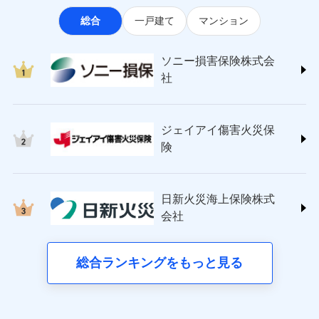
なります。
適用される割引
指定工務店割引
ソニー損害保険株式会社
見積もりや保険会社とのご契約に先立ち、当社が提供する
ポートが受けられます。
※3クレジットカード会社の分割払い
総合
一戸建て
マンション
(https://www.sonysonpo.co.jp/)
建築年割引（地震保険）
ドコモスマート保険ナビの利用規約と個人情報の取扱いに
募集文書番号
が可能なことがあります。詳しくは各
損害保険ジャパン株式会社 (https://www.sompo-
同意いただく必要があります。詳細について、以下をご確
クレジットカード会社にご確認くださ
その他条件
japan.co.jp/)
指定工務店特約
※5
い。
認ください。
ソニー損害保険株式会
ジェイアイ傷害火災保険株式会社で
ＳＯＭＰＯダイレクト損害保険株式会社
社
ドコモスマート保険ナビサービス利用規約
お見積もり
(https://www.sompo-direct.co.jp/)
すまいのサポート24
募集文書番号
東京海上日動火災保険株式会社で
当社による個人情報の取扱いについて（プライバシー
チューリッヒ保険会社 (https://www.zurich.co.jp/)
リフォーム相談サービス
付帯サービス
お見積もり
ポリシー）
ジェイアイ傷害火災保険株式会社の
東京海上日動火災保険株式会社
長期優良住宅の維持保全サポートサー
詳細を見る
ジェイアイ傷害火災保
(https://www.tokiomarine-nichido.co.jp/)
ビス
東京海上日動火災保険株式会社の
ドコモスマート保険ナビ編集部の評価
日新火災海上保険株式会社
険
詳細を見る
(https://www.nisshinfire.co.jp/)
備考
スリムプランに該当する補償内容です
見積もりや保険会社とのご契約に先立ち、当社が提供する
ペット＆ファミリー損害保険株式会社
すまいのリスクを６つに整理し、補償内容をシンプ
ドコモスマート保険ナビの利用規約と個人情報の取扱いに
ドコモスマート保険ナビ編集部の評価
(https://www.petfamilyins.co.jp/)
クレジットカード
ルにして、わかりやすいのが特徴です。
見積もりや保険会社とのご契約に先立ち、当社が提供する
同意いただく必要があります。詳細について、以下をご確
日新火災海上保険株式
三井住友海上火災保険株式会社 (https://www.ms-
コンビニ払い
ドコモスマート保険ナビの利用規約と個人情報の取扱いに
認ください。
会社
すまいやライフスタイルに応じた契約プランを選べ
チューリッヒのネット火災保険は
ダイレクト型でネッ
ins.com/)
同意いただく必要があります。詳細について、以下をご確
払込方法
口座振替
ます。
ドコモスマート保険ナビサービス利用規約
三井ダイレクト損害保険株式会社
ト完結のお手続き・リーズナブルな保険料
に加え、
火
認ください。
銀行振込
当社による個人情報の取扱いについて（プライバシー
建物が全焼・全壊時（延床面積に対する損害の割合
(https://www.mitsui-direct.co.jp/)
災に対する補償に加え、すべてのプランに盗難等がつ
総合ランキングをもっと見る
d払い
ドコモスマート保険ナビサービス利用規約
ポリシー）
が80％以上）には、建物保険金額を全額お支払いし
いており、
社会問題などを考慮された幅広い補償が特
当社による個人情報の取扱いについて（プライバシー
■生命保険
てくれます。
長です。
失火見舞金など付帯される費用保険金も多
一括払
ポリシー）
アクサ生命保険株式会社
※
家族Eye（親族連絡先制度）
がご利用できます。
く、ダイレクトでありながら充実した補償が魅力で
支払方法
年払い