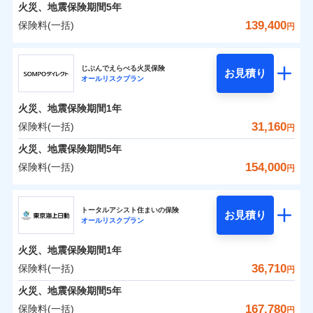
火災 1年
地震 1年
火災、地震保険期間
5年
139,400
保険料(一括)
円
0
13,823
7,580
建物
円
円
円
ジェイアイ傷害火災保険株式会社
じぶんでえらべる火災保険
お見積り
オールリスクプラン
0
10,890
2,530
ジェイアイ傷害火災保険株式会社のおすすめポイ
家財
円
円
円
ント
火災、地震保険期間
1年
保険料（一括）内訳
31,160
保険料(一括)
01
POINT
円
火災、地震保険期間
5年
火災 1年
地震 1年
154,000
保険料(一括)
円
イチオシ
02
POINT
ＳＯＭＰＯダイレクト損害保険株式会社
0
11,740
7,580
建物
円
円
円
ソニー損保の新ネット火災保険は、補償の組合せが自
トータルアシスト住まいの保険
お見積り
オールリスクプラン
ＳＯＭＰＯダイレクト損害保険株式会社のおすす
由だから、必要な補償に絞って選べます。
0
8,300
2,530
めポイント
家財
円
円
円
しかも「地震上乗せ特約（全半損時のみ）」で、地震
火災、地震保険期間
1年
の被害にも火災保険の保険金額に対して最大100％で備
保険料（一括）内訳
36,710
保険料(一括)
01
POINT
円
えられます（一部損は対象外）。
火災、地震保険期間
5年
火災 1年
地震 1年
167,780
保険料(一括)
円