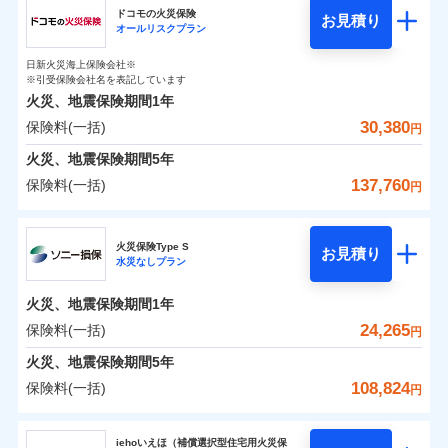
円
円
円
ドコモの火災保険
お見積り
水災
盗難
オールリスクプラン
チューリッヒ保険会社のおすすめポイント
修理費だけでなく、修理と密接に関わる費用も損害保
水濡れ
補償の範囲
※1
？
0
03
9,870
2,530
POINT
家財
騒擾（じょう）
円
険金としてまとめてお支払いします！
円
円
日新火災海上保険会社※
保険料（一括）内訳
01
外部からの落下・
破損・汚損
POINT
※引受保険会社名を表記しています
全国の損害サービス拠点が一日でも早く保険金をお届
飛来・衝突
火災、地震保険期間
1年
けできるよう万全の損害サービス体制で手厚く支援し
30,380
保険料(一括)
火災
風災・雹（ひょ
火災 1年
地震 1年
円
ランキングをもっと見る
ます！
落雷
う）災、雪災
「メディカルアシスト」「介護アシスト」など豊富な
火災、地震保険期間
破裂・爆発
5年
0
16,600
7,580
建物
円
付帯サービスでお客様の日々の生活もしっかりサポー
円
円
137,760
保険料(一括)
円
イチオシ
02
POINT
水災
盗難
トします！
水濡れ
ドコモの火災保険
※1
騒擾（じょう）
0
10,700
2,530
すまいのリスクを6つに整理し、補償内容をシンプルに
家財
円
円
円
上半期
新規契約数ランキング
火災保険Type S
外部からの落下・
破損・汚損
お見積り
わかりやすくしています！
水災なしプラン
飛来・衝突
※
ドコモの火災保険
のおすすめポイント
補償の範囲
？
03
POINT
補償内容
※2
すまいやライフスタイルに応じた契約プランをご用意
当社火災保険新規契約者数より算出[
年
月]（ドコモスマート保険
火災、地震保険期間
1年
保険料（一括）内訳
01
POINT
しています。
ナビ調べ）
24,265
保険料(一括)
円
お客さまのニーズに合わせてオプションの特約のご選
免責金額（自己負
火災
風災・雹（ひょ
免責金額なし
※2
落雷
う）災、雪災
択が可能です。
担額）
火災 1年
地震 1年
火災、地震保険期間
5年
イチオシ
破裂・爆発
02
POINT
建物が全焼・全壊時（延床面積に対する損害の割合が
108,824
保険料(一括)
円
臨時費用
80％以上）には、建物保険金額を全額お支払いいたし
0
10,770
7,580
建物
円
円
円
水災
補償内容
盗難
火災、自然災害、盗難などトータルでカバーし、大
ソニー損害保険株式会社
損害防止費用
ます！
水濡れ
切な住まいをお守りします！
iehoいえほ（補償選択型住宅用火災保
※1
ランキングをもっと見る