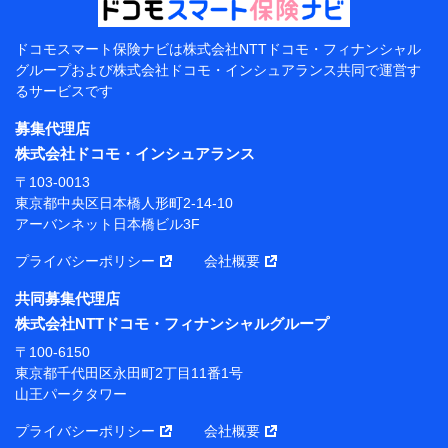
当該個人データを取り扱う各共同利用者（詳細は次のと
おり）
ドコモスマート保険ナビは
株式会社NTTドコモ・フィナンシャル
東京都千代田区永田町2丁目11番1号 山王パークタワー
グループおよび
株式会社ドコモ・インシュアランス共同で
運営す
株式会社NTTドコモ 代表取締役社長 前田 義晃
るサービスです
東京都中央区日本橋人形町2-14-10 アーバンネット日
募集代理店
本橋ビル 3F
株式会社ドコモ・インシュアランス
株式会社ドコモ・インシュアランス 代表取締役社
〒103-0013
長 吉村 忠義
東京都中央区日本橋人形町2-14-10
アーバンネット日本橋ビル3F
※ 当社および株式会社NTTドコモは、お客さまの情報
を利用させていただくにあたっては、「NTTドコモ パー
プライバシーポリシー
会社概要
ソナルデータ憲章」に定める行動原則を順守します 。
※ パーソナルデータダッシュボードの「第三者提供の
共同募集代理店
管理」の設定状態にかかわらず、共同利用する場合があ
株式会社NTTドコモ・フィナンシャルグループ
ります。
〒100-6150
※ dポイントクラブ会員ではないお客さま（2019年12
東京都千代田区永田町2丁目11番1号
月11日以降、一度もdポイントクラブ会員であったこと
山王パークタワー
がないお客さまに限る）に関する、2019年12月10日以
前に取得した個人データは、こちら の利用目的の範囲内
プライバシーポリシー
会社概要
に限って共同利用します。