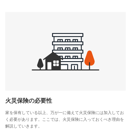
上記に係る連絡・手続き・管理等付帯業務を行うため
3.セミナー募集サイトから取得した個人情報
各種セミナーの案内、開催のため
上記に係る連絡・手続き・管理等付帯業務を行うため
4.家族・友達紹介にて取得した個人情報
被紹介者への連絡、及び当社と取引のあるもしくは委託を受
けている保険会社・提携会社の保険その他に関する情報を提
供し、金融商品等の契約を勧奨するため
アンケートやキャンペーン等の実施のため
上記に係る連絡・手続き・管理等付帯業務を行うため
5.通話録音にて取得する情報
電話対応の品質向上およびお問合せ内容の正確な把握のため
火災保険の必要性
家を保有している以上、万が一に備えて火災保険には加入してお
6.採用応募者の個人情報
く必要があります。ここでは、火災保険に入っておくべき理由を
採用選考および入社手続を実施するため
解説していきます。