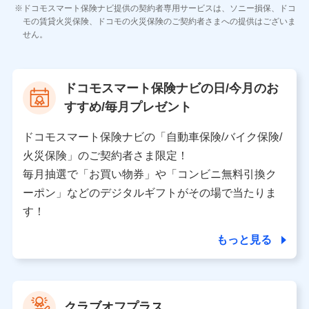
各種お問い合わせに対応するため
ドコモスマート保険ナビ提供の契約者専用サービスは、ソニー損保、ドコ
当社のサービスに関する情報提供や、皆様に有用なお知らせ
モの賃貸火災保険、ドコモの火災保険のご契約者さまへの提供はございま
をお送りするため
せん。
アンケートの送付のため
当社のサービスや媒体の運営改善に必要なデータを解析し、
分析するため
当社の対応品質向上やお問い合わせ内容の正確な把握のため
ドコモスマート保険ナビの日/今月のお
個人情報保護管理者の職名、連絡先
すすめ/毎月プレゼント
株式会社ドコモ・インシュアランス 営業部長
〒103-0013 東京都中央区日本橋人形町2-14-10 アー
ドコモスマート保険ナビの「自動車保険/バイク保険/
バンネット日本橋ビル 3F
火災保険」のご契約者さま限定！
株式会社ドコモ・インシュアランス
毎月抽選で「お買い物券」や「コンビニ無料引換ク
ーポン」などのデジタルギフトがその場で当たりま
個人情報の第三者提供について
す！
当社ではご本人の同意がある場合または法令に基づく場
合を除き、第三者に提供いたしません。
もっと見る
業務の委託
当社は利用目的の達成に必要な範囲内において個人情報
クラブオフプラス