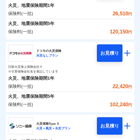
0
4,060
2,530
めポイント
選びいただけます。さらに、自分好みにオプション
家財
円
円
円
しかも「地震上乗せ特約（全半損時のみ）」で、地震
インターネット割引
銀行振込
火災、地震保険期間
1年
対面
修理付帯費用保険金
を追加・削除することで、補償内容を自由にカスタ
※4
の被害にも火災保険の保険金額に対して最大100％で備
その他付帯される
保険料（一括）内訳
26,510
保険料(一括)
01
POINT
円
請求権保全行使手続費用保険金
マイズしていただけます。ニーズに合わせたパック
※4
えられます（一部損は対象外）。
水まわりサービス（24時間サポー
補償内容
費用の補償
一括払
始期日
2025/10/01
ト）
火災、地震保険期間
5年
損害拡大防止費用保険金
単位での補償設計のため、どの補償が必要か不安な
※4
補償内容
支払方法
年払い
火災 1年
地震 1年
カギあけサービス（24時間サポー
人にも補償項目が選びやすいです。
120,150
保険料(一括)
円
※1水災料率は最低リスク区分を適用
月払い
付帯サービス
ト）
適用される割引
建築年割引
補償の範囲
免責金額（自己負
？
03
説明事項
※2雑危険（盗難を除く）および破汚
POINT
日新火災が提供する安心と信頼の事故対応で、万が
免責金額なし
※2
チューリッヒ保険会社
イチオシ
担額）
02
キャッシュレス・リペアサービス
免責金額（自己負
POINT
損において、自己負担額5万円
0
5,850
7,580
建物
円
円
円
一の場合も迅速に対応します。お客さまからの事故
免責金額なし
ネット申込
※1
担額）
家財破損支払限度額50万円
ドコモの火災保険
気象災害アラート
お見積り
申込方法
のご連絡の受付や事故相談などを、夜間・休日を問
郵送
※5
水災なしプラン
チューリッヒ保険会社のおすすめポイント
お客様ご自身により、ウェブサイトでお手続きを完
臨時費用
その他条件
水災初期費用補償特約
※3
募集文書番号
火災
風災・雹（ひょ
わず、24時間・365日対応しています。
対面
0
3,750
臨時費用
2,530
家財
円
了された場合、10％のインターネット割引が適用！
落雷
※保険料は下の場合の築年月で計算し
損害防止費用
円
う）災、雪災
円
建物の復旧に関する特約
日新火災海上保険会社※
保険料（一括）内訳
01
破裂・爆発
POINT
ています。
損害防止費用
※引受保険会社名を表記しています
（地震保険を除きます。）
残存物取片づけ費用
付帯される費用保
正式名称は、すまいの保険です。本保険は、日新火災を引受保険会社
※4
始期日
2024/10/01
新築：2026年1月
火災、地震保険期間
1年
険金
とし、取扱代理店であるドコモと共同募集代理店である株式会社ドコ
残存物取片づけ費用
メディカルアシスト
備考
付帯される費用保
失火見舞費用
※5
減らしたコストをお客さまに還元
築5年：2021年1月
付帯サービス
水災
盗難
モ・インシュアランス（以下、ドコモ・インシュアランス）が提供す
険金
22,420
保険料(一括)
火災 1年
地震 1年
失火見舞費用
介護アシスト
円
水道管修理費用
水濡れ
築10年：2016年1月
※1水災料率は最低リスク区分を適用
自分に必要な補償を選べる、だから保険料にムダが
るものです。
騒擾（じょう）
水道管修理費用
築15年：2011年1月
地震火災費用
※2破損・汚損の取扱いはなし
火災、地震保険期間
5年
ない！
外部からの落下・
破損・汚損
クレジットカード
ドコモスマート保険ナビ編集部の評価
0
※3水道管修理費用の取扱いはなし
9,850
地震火災費用
7,580
建物
円
円
円
飛来・衝突
102,240
保険料(一括)
説明事項
円
地震保険もセットOK！
イチオシ
02
※4コンビニ払の払込票をスマートフ
POINT
コンビニ払い
クレジットカード
防犯対策費用特約
その他付帯される
補償の範囲
？
03
POINT
払込方法
ォンアプリで支払うことができます。
「iehoいえほ」（補償選択型住宅用火災保険）
ドコモの火災保険
費用の補償
保険証券の不発行に関する特約（500
口座振替
コンビニ払い
特別費用保険金特約
※4
ソニー損保の新ネット火災保険は、補償の組合せが
適用される割引
※5一部契約のみ
払込方法
0
6,550
2,530
家財
お客さまのニーズ・ご予算に合わせて補償を自由に
円
円）
円
円
銀行振込
口座振替
火災保険Type S
自由だから、必要な補償に絞って選べます。
お見積り
お選びいただけます。
火災＋風災＋水災プラン
※
ドコモの火災保険
地震保険建築年割引
のおすすめポイント
銀行振込
火災
風災・雹（ひょ
募集文書番号
適用される割引
しかも、「地震上乗せ特約（全半損時のみ）」で、
その他条件
住まいのアシスタンスサービス
補償の範囲
※2
？
03
POINT
一括払
もしものとき、“時価”ではなく“新価”で保険金をお
家財セット割引
落雷
う）災、雪災