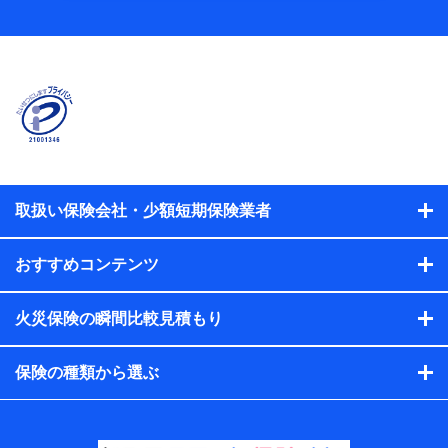
当社
株式会社NTTドコモ
【利用する者の利用目的】
当社又は株式会社NTTドコモが提供する保険関連サービスに
おけるユーザ登録受付および管理のため
当社又は株式会社NTTドコモと取引のあるもしくは委託を受
けている保険会社・提携会社の保険その他に関する情報を提
供するため、また維持管理等の委託業務遂行のため、またそ
れらに付帯、関連する当社、株式会社NTTドコモおよび提携
会社のサービスを案内、提供するため
取扱い保険会社・少額短期保険業者
（各サービスで取得したサービス利用履歴、ウェブサイトの
閲覧履歴、購買履歴、ご契約内容等のパーソナルデータを分
おすすめコンテンツ
析して、お客さまの趣味・嗜好・傾向に応じたサービス・商
品等に関するご提案や広告の配信等を行うことがありま
す。）
火災保険の瞬間比較見積もり
各種セミナーの開催のため
コンサルティングサービスの実施のため
アンケートやキャンペーン等の実施のため
保険の種類から選ぶ
上記に係る案内・手続き・管理等付帯業務を行うため
【当該個人データの管理について責任を有する者の名
称・住所・代表者名】