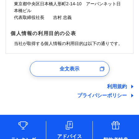
ドコモスマート保険ナビサービス利用規約
お見積もり
わず、24時間・365日対応しています。
対面
東京都中央区日本橋人形町2-14-10 アーバンネット日
臨時費用
※保険料は下の場合の築年月で計算し
対面
損害防止費用
当社による個人情報の取扱いについて（プライバシー
ジェイアイ傷害火災保険株式会社の
本橋ビル
ています。
損害防止費用
メディカルアシスト
残存物取片づけ費用
付帯される費用保
正式名称は、すまいの保険です。本保険は、日新火災を引受保険会社
チューリッヒ保険会社の
※5
ポリシー）
詳細を見る
付帯サービス
始期日
2024/10/01
新築：2026年1月
代表取締役社長 吉村 忠義
始期日
2026/04/01
険金
とし、取扱代理店であるドコモと共同募集代理店である株式会社ドコ
残存物取片づけ費用
介護アシスト
備考
付帯される費用保
詳細を見る
失火見舞費用
※6
築5年：2021年1月
モ・インシュアランス（以下、ドコモ・インシュアランス）が提供す
険金
失火見舞費用
水道管修理費用
築10年：2016年1月
ドコモスマート保険ナビ編集部の評価
※1水災料率は最低リスク区分を適用
るものです。
※1破損・汚損、水ぬれは自己負担額
個人情報の利用目的の公表
見積もりや保険会社とのご契約に先立ち、当社が提供する
クレジットカード
水道管修理費用
築15年：2011年1月
地震火災費用
※2水道管修理費用の取扱いはなし
見積もりや保険会社とのご契約に先立ち、当社が提供する
5万円
ドコモスマート保険ナビの利用規約と個人情報の取扱いに
コンビニ払い
説明事項
※3コンビニ払の払込票をスマートフ
地震火災費用
当社が取得する個人情報の利用目的は以下の通りです。
払込方法
ドコモスマート保険ナビの利用規約と個人情報の取扱いに
※2失火見舞費用の取扱いはなし
ソニー損保の新ネット火災保険は、補償の組合せが
同意いただく必要があります。詳細について、以下をご確
ォンアプリで支払うことができます。
口座振替
クレジットカード
防犯対策費用特約
その他付帯される
補償の範囲
※3水道管修理費用の取扱いはなし
？
同意いただく必要があります。詳細について、以下をご確
03
POINT
認ください。
自由だから、必要な補償に絞って選べます。
※4一部契約のみ
費用の補償
保険証券の不発行に関する特約（500
銀行振込
コンビニ払い
（破損・汚損等危険補償特約で補償対
特別費用保険金特約
※3
認ください。
適用される割引
1.見積請求受付時、資料請求受付時、ユーザー登録受
払込方法
円）
しかも、「地震上乗せ特約（全半損時のみ）」で、
ドコモスマート保険ナビサービス利用規約
説明事項
象となる場合があります）
口座振替
付時
ドコモスマート保険ナビサービス利用規約
募集文書番号
※4地震火災費用の取扱いはなし
全文表示
地震の被害にも最大100％で備えられます。
一括払
当社による個人情報の取扱いについて（プライバシー
地震保険建築年割引
銀行振込
火災
風災・雹（ひょ
適用される割引
ユーザー登録受付および、管理のため
※5火災・風災等の事故により建物に
当社による個人情報の取扱いについて（プライバシー
その他条件
住まいのアシスタンスサービス
※2
ポリシー）
支払方法
年払い
家財セット割引
落雷
う）災、雪災
郵便、電話、およびＥメール等により、当社と取引のあるも
損害が生じたとき、日新火災がご案内
ポリシー）
破裂・爆発
月払い
一括払
しくは委託を受けている保険会社・提携会社の保険その他に
する修理業者（指定工務店）が建物の
利用規約
WEB見積もり+メールアドレス登録後
その他条件
地震火災費用特約
関する情報を提供し、金融商品等の契約を勧奨するため、ま
修理を行います。
※7
支払方法
年払い
から4営業日+1日以降、お客さまが決
プライバシーポリシー
水災
盗難
備考
た維持管理等の委託業務遂行のため、またそれらに付帯、関
ネット申込
月払い
済した時点で保険のお申し込みと完了
水濡れ
連する当社および提携会社のサービスを案内、提供するため
ソニー損害保険株式会社で
※1
クレジットカード
申込方法
郵送
※8
募集文書番号
騒擾（じょう）
となります。
（なお、当社は複数の保険会社と取引があり、取得した個人
ドコモスマート保険ナビ編集部の評価
お見積もり
外部からの落下・
破損・汚損
コンビニ払い
対面
※8
ネット申込
情報を取引のある他の保険会社の商品・サービスをご提案す
払込方法
飛来・衝突
口座振替
クレジットカード
申込方法
郵送
※3
るために利用させていただくことがあります。）
補償を自由に選べて、もしものときは「新価（再調達
始期日
2025/10/01
各種セミナーの開催のため
銀行振込
コンビニ払い
※8
対面
見積もりや保険会社とのご契約に先立ち、当社が提供する
払込方法
コンサルティングサービスの実施のため
価額）」でお支払いします。
口座振替
ドコモスマート保険ナビの利用規約と個人情報の取扱いに
アドバイス
アンケートやキャンペーン等の実施のため