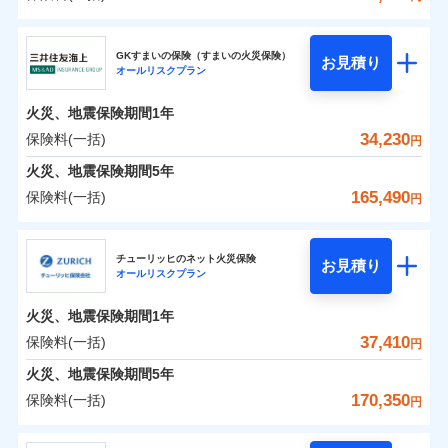
補償の範囲
？
03
POINT
東京海上日動火災保険株式会社
イチオシ
02
POINT
0
13,350
7,580
建物
円
円
円
GKすまいの保険（すまいの火災保険）
お見積り
オールリスクプラン
東京海上日動火災保険株式会社のおすすめポイン
お客様ご自身により、ウェブサイトでお手続きを完
火災
風災・雹（ひょ
0
7,700
2,530
ト
家財
円
了された場合、10％のインターネット割引が適用！
落雷
円
う）災、雪災
円
火災、地震保険期間
1年
破裂・爆発
（地震保険を除きます。）
保険料（一括）内訳
34,230
保険料(一括)
01
POINT
円
減らしたコストをお客さまに還元
水災
盗難
火災、地震保険期間
5年
水濡れ
自分に必要な補償を選べる、だから保険料にムダが
※1
火災 1年
騒擾（じょう）
地震 1年
165,490
保険料(一括)
円
ない！
外部からの落下・
破損・汚損
飛来・衝突
三井住友海上火災保険株式会社
地震保険もセットOK！
イチオシ
02
POINT
0
16,340
7,580
建物
円
円
円
チューリッヒのネット火災保険
「iehoいえほ」（補償選択型住宅用火災保険）
お見積り
オールリスクプラン
三井住友海上火災保険株式会社のおすすめポイン
お客さまのニーズ・ご予算に合わせて補償を自由に
0
10,260
2,530
ト
家財
円
お選びいただけます。
円
円
火災、地震保険期間
1年
補償の範囲
？
03
POINT
もしものとき、“時価”ではなく“新価”で保険金をお
保険料（一括）内訳
37,410
保険料(一括)
01
POINT
円
支払いします。
火災、地震保険期間
5年
上半期
新規契約数ランキング
家具や電化製品等の家財の保険金額も自由に選べま
火災 1年
地震 1年
170,350
保険料(一括)
火災
風災・雹（ひょ
円
す。
落雷
う）災、雪災
当社火災保険新規契約者数より算出[
年
月]（ドコモスマート保険
破裂・爆発
チューリッヒ保険会社
ネットに加え、お電話でもお申込み可能です！
イチオシ
02
POINT
0
14,250
7,580
ナビ調べ）
建物