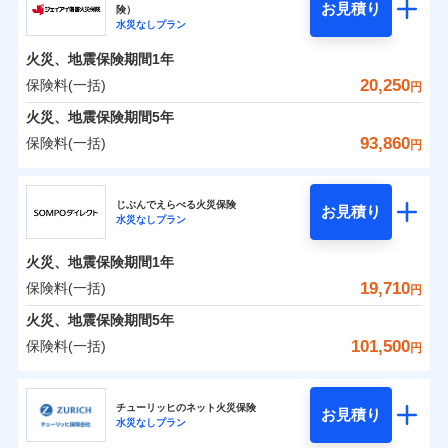
騒擾（じょう）
残存物取片づけ費用
「フルサポートプラン」、「セレクト（水災なし）プ
付帯される費用の
お見積り
険）
外部からの落下・
破損・汚損
0
9,500
2,530
ソニー損害保険株式会社のおすすめポイント
水まわりトラブル、カギ開け対応など「住まいのア
家財
円
円
円
補償
水災なしプラン
※
失火見舞費用
ラン
」の場合は、暮らしのQQ隊サービスがご利用い
免責金額（自己負
飛来・衝突
免責金額なし
シスタンスサービス」が無料付帯
担額）
水道管修理費用
ただけます。
火災、地震保険期間
1年
保険料（一括）内訳
01
POINT
補償の対象やお客さまの状況に応じたさまざまな割
地震火災費用
マンション等の共同住宅専用
20,250
保険料(一括)
円
臨時費用
引をご用意！
火災 1年
地震 1年
火災、地震保険期間
5年
損害防止費用
適用される割引
建築年割引
93,860
保険料(一括)
補償の範囲
補償内容
残存物取片づけ費用
？
付帯される費用保
03
円
POINT
イチオシ
02
POINT
補償の範囲
0
付帯サービス
険金
住まいの緊急かけつけサービス
7,131
7,580
？
建物
03
円
失火見舞費用
円
円
POINT
ジェイアイ傷害火災保険株式会社
補償内容
水道管修理費用
※3
ドコモの火災保険はインターネット完結型の保険の
じぶんでえらべる火災保険
免責金額（自己負
クレジットカード
お見積り
火災
地震火災費用
風災・雹（ひょ
免責金額なし
※2
水災なしプラン
0
7,024
2,530
ジェイアイ傷害火災保険株式会社のおすすめポイ
担額）
家財
円
ため、保険料がリーズナブルで、各種割引も充実し
円
円
落雷
う）災、雪災
コンビニ払い
火災
風災・雹（ひょ
払込方法
免責金額（自己負
破裂・爆発
ント
ています。
落雷
う）災、雪災
免責金額なし
口座振替
※2
適用される割引
建築年割引
火災、地震保険期間
1年
担額）
破裂・爆発
臨時費用
保険料のお支払いでdポイントがたまります！保険
銀行振込
保険料（一括）内訳
19,710
保険料(一括)
01
POINT
水災
盗難
円
損害防止費用
付帯サービス
料に対して、通常のdポイントとは別に1%相当のd
水まわり・カギのトラブルサポート
水濡れ
臨時費用
水災
盗難
※1
残存物取片づけ費用
火災、地震保険期間
5年
付帯される費用保
騒擾（じょう）
一括払
ポイントが上乗せして進呈されるため、「d払い」
水濡れ
損害防止費用
外部からの落下・
険金
破損・汚損
火災 1年
地震 1年
失火見舞費用
騒擾（じょう）
101,500
保険料(一括)
備考
諸費用特約セットなし
支払方法
年払い
円
や「dカード」でお支払いの場合は最大2%のdポイ
飛来・衝突
残存物取片づけ費用
外部からの落下・
イチオシ
付帯される費用保
破損・汚損
※3
02
POINT
水道管修理費用
※3
月払い
ントがたまります。また「d払い」であれば、ポイ
飛来・衝突
険金
ＳＯＭＰＯダイレクト損害保険株式会社
失火見舞費用
0
6,080
地震火災費用
7,580
クレジットカード
建物
円
円
円
ントで保険料を支払うこともできます。
ソニー損保の新ネット火災保険は、補償の組合せが自
水道管修理費用
チューリッヒのネット火災保険
お見積り
コンビニ払い
ネット申込
※4
水災なしプラン
払込方法
3つの基本プランからご自身にぴったりの補償をお
ＳＯＭＰＯダイレクト損害保険株式会社のおすす
由だから、必要な補償に絞って選べます。
地震火災費用
建築年割引
口座振替
申込方法
郵送
適用される割引