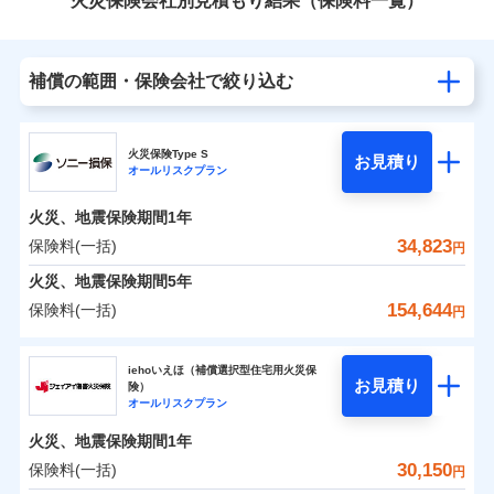
火災保険会社別見積もり結果（保険料一覧）
補償の範囲・保険会社で絞り込む
火災保険Type S
お見積り
オールリスクプラン
火災、地震保険期間
1年
34,823
保険料(一括)
円
火災、地震保険期間
5年
154,644
保険料(一括)
円
ソニー損害保険株式会社
iehoいえほ（補償選択型住宅用火災保
お見積り
険）
ソニー損害保険株式会社のおすすめポイント
オールリスクプラン
火災、地震保険期間
1年
保険料（一括）内訳
01
POINT
30,150
保険料(一括)
円