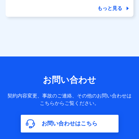
商品の名称・購入場所・決済に関する情報、アンケートの回
答に関する情報などが含まれます。
もっと見る
保険関連サービス情報
当社又は株式会社NTTドコモが提供する保険関連サービスに
関して取得し、又は保有する情報。例として、見積請求受付
時、資料請求受付時又はユーザー登録受付時に提供いただい
た情報（氏名、住所、生年月日、性別、保険契約者と被保険
者の関係、保険加入の目的、保険商品の内容、保険料、保険
料のお支払方法、車のメーカーや走行距離などの情報、建物
の構造や築年数などの情報、ペットの種類や年齢など）及び
お客様との応対記録 （お客様に提示した比較見積の試算結
果情報、メールマガジンを提供した際のメール内容や送信履
歴の情報及び保険の更改案内等を提供した際のメール内容や
送信履歴などの情報）が含まれます。
お問い合わせ
保険契約情報
当社又は株式会社NTTドコモが取得し、又は保有する保険契
約に関する情報。例として、保険契約者及び被保険者の氏
契約内容変更、事故のご連絡、その他のお問い合わせは
名、住所、生年月日、性別、保険契約者と被保険者の関係、
こちらからご覧ください。
保険加入の目的、保険商品の内容、保険料、保険料のお支払
方法、車のメーカーや走行距離などの情報、建物の構造や築
年数などの情報、ペットの種類や年齢などの情報などが含ま
お問い合わせはこちら
れます。
【共同して利用する者の範囲】