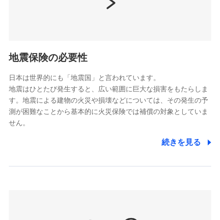
（https://www.nissay.co.jp）
はなさく生命保険株式会社
（https://www.life8739.co.jp/）
ドコモスマート保険ナビ編集部の評価
マニュライフ生命保険株式会社
（https://www.manulife.co.jp/）
地震保険の必要性
三井住友海上あいおい生命保険株式会社
ドコモの火災保険は、基本補償となる火災、破裂・爆
（https://www.msa-life.co.jp/）
発に加え、風災、落雷や盗難・水ぬれなど住まいを取
日本は世界的にも「地震国」と言われています。
メットライフ生命株式会社
地震はひとたび発生すると、広い範囲に巨大な損害をもたらしま
り巻く多様なリスクに対応。3つの基本プランから選択
(https://www.metlife.co.jp/)
す。地震による建物の火災や損壊などについては、その発生の予
でき、さらに補償内容を自由にカスタマイズ可能なた
メディケア生命保険株式会社
測が困難なことから基本的に火災保険では補償の対象としていま
め、住居形態やライフスタイルに合わせて無駄のない
（https://www.medicarelife.com/）
せん。
最適設計が実現できます。スマホ・PCで手続きが完結
し、24時間365日の事故受付で万一の際も安心。保険
■少額短期保険
続きを見る
株式会社アシロ少額短期保険
料に応じてdポイントもたまる、利便性とおトクさを兼
(https://kailash.co.jp/)
ね備えた火災保険です。
SBIいきいき少額短期保険会社 (https://www.i-
sedai.com/)
SBIペット少額短期保険株式会社
(https://www.sbipet-ssi.co.jp/)
SBIリスタ少額短期保険会社
ドコモの火災保険で