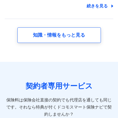
7.社員（従業者）の個人情報
続きを見る
人事･勤怠･健康・労務等の管理、給与支給、福利厚生・採用
退職関連処理等の各種手続きのため、当社と従業員または従
業員同士の連絡のため
知識・情報をもっと見る
8.取引先個人情報
取引先としての選定業務、営業情報の提供業務、契約締結手
続き業務、取引管理業務、およびこれらに準ずる業務の遂行
のため
9.お問い合わせ情報
各種お問い合わせに対応するため
契約者専用サービス
10.受託業務の 個人情報
受託業務の遂行およびこれらに準ずる業務の遂行のため
保険料は保険会社直接の契約でも代理店を通しても同じ
です。
それなら特典が付くドコモスマート保険ナビで契
11.マイカー通勤管理クラウド並びに法人向けASPサー
ビスに関してのお問い合わせ情報
約しませんか？