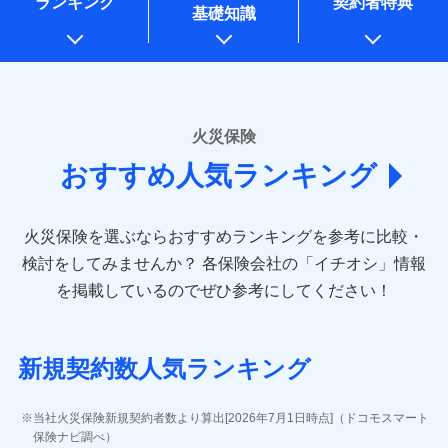
ランキング
契約者特典
※1水災料率は最低リスク区分を適用
一括払
万一ご自宅が被害にあわれた場合は、修繕業者のご紹
始期日
2026/01/01
同意いただく必要があります。詳細について、以下をご確
銀行振込
基礎知識
上記に係る案内・手続き・管理等付帯業務を行うため
※2損害保険金として支払い
支払方法
ドコモスマート保険ナビ編集部の評価
年払い
介などをご利用いただけます。
認ください。
説明事項
* 当社が委託を受けている保険会社の情報は、保険会社
※3損害保険金が支払われる場合に限
※1損害割合が30%未満の場合は定率
月払い
コンビニ払いの払込票をスマートフォンアプリでお支
一括払
ドコモスマート保険ナビサービス利用規約
り、費用保険金として支払い
のホームページに掲載しておりますので、ご確認くださ
払、水災料率は最も水災リスクが低い
補償内容
払いが可能です。
支払方法
年払い
ドコモの火災保険は、基本補償となる火災、破裂・爆
い。
当社による個人情報の取扱いについて（プライバシー
水災等地を適用
ネット申込
説明事項
月払い
募集文書番号
ポリシー）
発に加え、風災、落雷や盗難・水ぬれなど住まいを取
※2水道管修理費用の取扱いはなし
申込方法
郵送
■損害保険
※3一括払・年払のみ、コンビニ・ペ
り巻く多様なリスクに対応。3つの基本プランから選択
火災保険
免責金額（自己負
対面
ネット申込
イジー（番号通知方式）
あいおいニッセイ同和損害保険株式会社
免責金額なし
でき、さらに補償内容を自由にカスタマイズ可能なた
担額）
おすすめ人気ランキング
申込方法
(https://www.aioinissaydowa.co.jp/)
郵送
め、住居形態やライフスタイルに合わせて無駄のない
始期日
2024/10/01
ＳＯＭＰＯダイレクト損害保険株式会社で
募集文書番号
アクサ損害保険株式会社 (https://www.axa-
対面
最適設計が実現できます。スマホ・PCで手続きが完結
臨時費用
お見積もり
direct.co.jp/)
し、24時間365日の事故受付で万一の際も安心。保険
損害防止費用
※1水災料率は最低リスク区分を適用
火災保険を選ぶならおすすめランキングを参考に比較・
アニコム損害保険株式会社 (https://www.anicom-
始期日
2026/08/01
ドコモスマート保険ナビ編集部の評価
料に応じてdポイントもたまる、利便性とおトクさを兼
残存物取片づけ費用
※2盗難および水ぬれについては対象
付帯される費用保
sompo.co.jp/)
検討をしてみませんか？
各保険会社の「イチオシ」情報
見積もりや保険会社とのご契約に先立ち、当社が提供する
です。
険金
ね備えた火災保険です。
失火見舞費用
※2
東京海上ダイレクト損害保険株式会社
※1盗難、水濡れ、騒擾（じょう）、
を掲載しているのでぜひ参考にしてください！
※3水ぬれは自己負担額5万円
ドコモスマート保険ナビの利用規約と個人情報の取扱いに
修理費だけでなく、修理と密接に関わる費用も損害
水道管修理費用
外部からの落下・飛来・衝突は自動付
※3
(https://www.e-design.net/)
※4事故時諸費用（火災・風水災等限
同意いただく必要があります。詳細について、以下をご確
保険金としてまとめてお支払いしてくれます。
帯です。
地震火災費用
AIG損害保険株式会社
※4
説明事項
ドコモスマート保険ナビ編集部の評価
定）特約セットありも選択可能
認ください。
※2水まわりトラブル、カギ開け対
(https://www.aig.co.jp/sonpo)
全国の損害サービス拠点が一日でも早く保険金をお
※5修理費として保険金をお支払いし
応、ガラス破損の場合に60分までの
ドコモスマート保険ナビサービス利用規約
新規契約数人気ランキング
ます。
その他付帯される
ＳＢＩ損害保険株式会社
届けできるよう万全の損害サービス体制で手厚く支
修理付帯費用
簡易作業無料でご提供いたします。弊
登記物件の火災保険をお申込みの方におすすめ！登記
※6セットありも選択可能
費用の補償
当社による個人情報の取扱いについて（プライバシー
ドコモの火災保険で
(https://www.sbisonpo.co.jp/)
援が受けられます。
社提携業者にて24時間365日受付。受
※7保険金額×5％、300万円限度
情報の自動照合によるリアルタイム契約を実現！書類
説明事項
ポリシー）
お見積もり
ジェイアイ傷害火災保険株式会社
付後、専門業者が対応に向かいます。
当社火災保険新規契約者数より算出[2026年7月1日時点]（ドコモスマート
「メディカルアシスト」「介護アシスト」など豊富
※8一括払、長期一括払のみ
の提出と保険会社審査にお時間をいただきません！
インターネット割引
(https://www.jihoken.co.jp/)
ガラス破損の対応時間は9時～20時と
保険ナビ調べ）
な付帯サービスでお客様の日々の生活も充実したサ