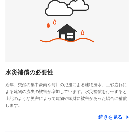
(https://www.jishin.co.jp/)
お見積もり
スマートプラス少額短期保険株式会社
（https://www.smartplus-insurance.com/）
見積もりや保険会社とのご契約に先立ち、当社が提供する
チューリッヒ少額短期保険株式会社
ドコモスマート保険ナビの利用規約と個人情報の取扱いに
(https://www.zurichssi.co.jp/)
同意いただく必要があります。詳細について、以下をご確
Tokio Marine X少額短期保険株式会社
認ください。
(https://www.tokiomarine-x.co.jp/)
ペットメディカルサポート株式会社
ドコモスマート保険ナビサービス利用規約
(https://pshoken.co.jp/)
当社による個人情報の取扱いについて（プライバシー
リトルファミリー少額短期保険株式会社
ポリシー）
(https://www.littlefamily-ssi.com/)
水災補償の必要性
2.共同募集を行う代理店から受領する個人情報
近年、突然の集中豪雨や河川の氾濫による建物浸水、土砂崩れに
よる建物の流失の被害が増加しています。水災補償を付帯すると
郵便、電話、およびＥメール等により、当社と取引のあるも
しくは委託を受けている保険会社・提携会社の保険その他に
上記のような災害によって建物や家財に被害があった場合に補償
関する情報を提供し、金融商品等の契約を勧奨するため、ま
します。
た維持管理等の委託業務遂行のため、またそれらに付帯、関
連する当社および提携会社のサービスを案内、提供するため
続きを見る
（なお、当社は複数の保険会社と取引があり、取得した個人
情報を取引のある他の保険会社の商品・サービスをご提案す
るために利用させていただくことがあります。）