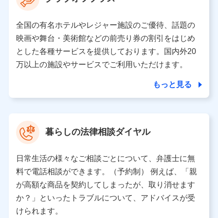
の取り扱いの全部または一部を委託する場合がありま
す。
全国の有名ホテルやレジャー施設のご優待、話題の
個人データの共同利用
映画や舞台・美術館などの前売り券の割引をはじめ
とした各種サービスを提供しております。国内外20
当社は株式会社NTTドコモとの間で、以下のとおり個
人データを共同利用します。
万以上の施設やサービスでご利用いただけます。
【共同して利用される利用データの項目】
もっと見る
当社又は株式会社NTTドコモがサービス提供等を通じて
取得した、以下の情報などの個人データ
基本情報
氏名、電話番号、メールアドレス、お客さまの識別子、属
暮らしの法律相談ダイヤル
性、連絡先、dポイントサービスのご利用に関する情報。例
として、dポイントカード番号、性別、年齢、家族構成、住
所、dポイント残高、dポイント利用履歴などが含まれます。
日常生活の様々なご相談ごとについて、弁護士に無
利用情報
料で電話相談ができます。（予約制） 例えば、「親
当社又は株式会社NTTドコモが提供する各種サービスなどの
ご契約・ご利用などに関する情報。例として、当社又は株式
が高額な商品を契約してしまったが、取り消せます
会社NTTドコモが提供する各種サービスのご契約状態・ご利
か？」といったトラブルについて、アドバイスが受
用履歴インターネット利用時の行動に関する情報、アプリケ
ーション利用時の行動に関する情報、購入されたサービスや
けられます。