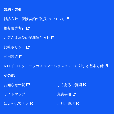
規約・方針
当社は株式会社NTTドコモ・フィナンシャルグループ
との間で、以下のとおり個人データを共同利用しま
勧誘方針・保険契約の取扱いについて
す。
推奨販売方針
【共同して利用される利用データの項目】
当社または株式会社NTTドコモ・フィナンシャルグルー
お客さま本位の業務運営方針
プがサービス提供等を通じて取得した、以下の情報など
比較ポリシー
の個人データ
基本情報
利用規約
氏名、電話番号、メールアドレス、お客さまの識別子、属
NTTドコモグループカスタマーハラスメントに対する基本方針
性、連絡先、dポイントサービスのご利用に関する情報。例
として、dポイントカード番号、性別、年齢、家族構成、住
その他
所、dポイント残高、dポイント利用履歴などが含まれます。
利用情報
お知らせ一覧
よくあるご質問
当社または株式会社NTTドコモ・フィナンシャルグループが
提供する各種サービスなどのご契約・ご利用などに関する情
サイトマップ
免責事項
報。例として、当社または株式会社NTTドコモ・フィナンシ
ャルグループが提供する各種サービスのご契約状態・ご利用
法人のお客さま
ご利用環境
履歴インターネット利用時の行動に関する情報、アプリケー
ション利用時の行動に関する情報、購入されたサービスや商