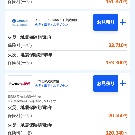
詳細を見る
火災 1年
騒擾（じょう）
地震 1年
失火見舞費用
水道管修理費用
151,870
保険料(一括)
備考
諸費用特約セットなし
詳細を見る
支払方法
年払い
円
ない！
外部からの落下・
破損・汚損
チューリッヒのネット火災保険は
ダイレクト型でネッ
水道管修理費用
地震火災費用
※2
月払い
飛来・衝突
クレジットカード
三井住友海上火災保険株式会社
すまいのリスクを６つに整理し、補償内容をシンプ
地震保険もセットOK！
イチオシ
ト完結のお手続き・リーズナブルな保険料
02
に加え、
火
POINT
0
14,570
地震火災費用
7,580
クレジットカード
建物
円
円
円
補償の範囲
？
見積もりや保険会社とのご契約に先立ち、当社が提供する
03
POINT
コンビニ払い
見積もりや保険会社とのご契約に先立ち、当社が提供する
ルにして、わかりやすいのが特徴です。
災に対する補償に加え、すべてのプランに盗難等がつ
チューリッヒのネット火災保険
「iehoいえほ」（補償選択型住宅用火災保険）
保険証券の不発行に関する特約（500
お見積り
コンビニ払い
ネット申込
※3
ドコモスマート保険ナビの利用規約と個人情報の取扱いに
適用される割引
払込方法
火災＋風災＋水災プラン
口座振替
ドコモスマート保険ナビの利用規約と個人情報の取扱いに
払込方法
三井住友海上火災保険株式会社のおすすめポイン
お客さまのニーズ・ご予算に合わせて補償を自由に
円）
いており、
すまいやライフスタイルに応じた契約プランを選べ
社会問題などを考慮された幅広い補償が特
建築年割引
同意いただく必要があります。詳細について、以下をご確
口座振替
申込方法
郵送
適用される割引
同意いただく必要があります。詳細について、以下をご確
銀行振込
0
9,910
2,530
ト
家財
円
お選びいただけます。
円
円
長です。
ます。
失火見舞金など付帯される費用保険金も多
インターネット割引
認ください。
銀行振込
火災、地震保険期間
1年
対面
火災
風災・雹（ひょ
認ください。
d払い
その他条件
住まいのアシスタンスサービス
補償の範囲
※2
？
03
POINT
く、ダイレクトでありながら充実した補償が魅力で
もしものとき、“時価”ではなく“新価”で保険金をお
落雷
う）災、雪災
建物が全焼・全壊時（延床面積に対する損害の割合
保険料（一括）内訳
ドコモスマート保険ナビサービス利用規約
33,710
保険料(一括)
01
POINT
円
ドコモスマート保険ナビサービス利用規約
破裂・爆発
水まわりサービス（24時間サポー
す。
支払いします。
一括払
始期日
2025/10/01
が80％以上）には、建物保険金額を全額お支払いし
当社による個人情報の取扱いについて（プライバシー
一括払
WEB見積もり+メールアドレス登録後
ト）
火災、地震保険期間
当社による個人情報の取扱いについて（プライバシー
5年
上半期
新規契約数ランキング
支払方法
年払い
てくれます。
家具や電化製品等の家財の保険金額も自由に選べま
ポリシー）
から4営業日+1日以降、お客さまが決
支払方法
年払い
水災
盗難
ポリシー）
火災 1年
地震 1年
カギあけサービス（24時間サポー
備考
153,300
保険料(一括)
火災
風災・雹（ひょ
円
※1雑危険（盗難を除く）および破汚
月払い
済した時点で保険のお申し込みと完了
付帯サービス
す。
水濡れ
※
説明事項
家族Eye（親族連絡先制度）
がご利用できます。
落雷
ト）
月払い
う）災、雪災
損において、自己負担額5万円
騒擾（じょう）
当社火災保険新規契約者数より算出[
となります。
年
月]（ドコモスマート保険
破裂・爆発
チューリッヒ保険会社
ネットに加え、お電話でもお申込み可能です！
イチオシ
※「ご契約者（保険にご加入されたお客さま）」が、その保険
02
キャッシュレス・リペアサービス
POINT
外部からの落下・
破損・汚損
0
11,940
7,580
ナビ調べ）
建物
円
円
円
ネット申込
契約に関する緊急連絡先としてご親族を登録する制度。
飛来・衝突
ネット申込
ドコモの火災保険
気象災害アラート
募集文書番号
お見積り
チューリッヒ保険会社で
クレジットカード
※3
申込方法
水災
郵送
盗難
※4
火災＋風災＋水災プラン
チューリッヒ保険会社のおすすめポイント
修理費だけでなく、修理と密接に関わる費用も損害保
申込方法
郵送
お見積もり
水濡れ
コンビニ払い
対面
補償の範囲
※1
？
0
03
9,160
2,530
払込方法
POINT
家財
騒擾（じょう）
円
険金としてまとめてお支払いします！
※保険料は下の場合の築年月で計算し
対面
円
円
日新火災海上保険会社※
口座振替
保険料（一括）内訳
01
外部からの落下・
破損・汚損
POINT
ています。
※引受保険会社名を表記しています
全国の損害サービス拠点が一日でも早く保険金をお届
チューリッヒ保険会社の
飛来・衝突
始期日
2024/10/01
銀行振込
新築：2026年1月
火災、地震保険期間
1年
始期日
2026/04/01
備考
詳細を見る
けできるよう万全の損害サービス体制で手厚く支援し
築5年：2021年1月
三井住友海上火災保険株式会社で
26,550
保険料(一括)
火災
風災・雹（ひょ
火災 1年
地震 1年
円
ランキングをもっと見る
ます！
築10年：2016年1月
※1破損・汚損の取扱いはなし
一括払
お見積もり
落雷
う）災、雪災
※1損害割合が30%未満の場合は定率
築15年：2011年1月
「メディカルアシスト」「介護アシスト」など豊富な
ドコモスマート保険ナビ編集部の評価
※2水道管修理費用の取扱いはなし
火災、地震保険期間
破裂・爆発
5年
補償内容
支払方法
年払い
見積もりや保険会社とのご契約に先立ち、当社が提供する
払、水災料率は最低リスク区分を適用
0
説明事項
※3コンビニ払の払込票をスマートフ
14,800
7,580
建物
円
付帯サービスでお客様の日々の生活もしっかりサポー
円
円
三井住友海上火災保険株式会社の
120,340
保険料(一括)
ドコモスマート保険ナビの利用規約と個人情報の取扱いに
※2破損・汚損、水ぬれは自己負担額
月払い
円