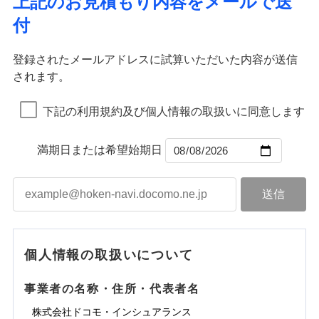
上記のお見積もり内容をメールで送
水道管修理費用
※2
すまいのサポート24
ドコモの火災保険はインターネット完結型の保険の
免責金額（自己負
イジー（番号通知方式）
クレジットカード
り巻く多様なリスクに対応。3つの基本プランから選択
火災
地震火災費用
風災・雹（ひょ
免責金額なし
付
担額）
リフォーム相談サービス
ため、保険料がリーズナブルで、各種割引も充実し
落雷
う）災、雪災
コンビニ払い
ＳＯＭＰＯダイレクト損害保険株式会社で
でき、さらに補償内容を自由にカスタマイズ可能なた
付帯サービス
火災
風災・雹（ひょ
払込方法
免責金額（自己負
破裂・爆発
長期優良住宅の維持保全サポートサー
ています。
落雷
う）災、雪災
募集文書番号
お見積もり
免責金額なし
口座振替
め、住居形態やライフスタイルに合わせて無駄のない
適用される割引
建築年割引
担額）
破裂・爆発
ビス
臨時費用
登録されたメールアドレスに試算いただいた内容が送信
保険料のお支払いでdポイントがたまります！保険
銀行振込
最適設計が実現できます。スマホ・PCで手続きが完結
水災
盗難
損害防止費用
されます。
付帯サービス
料に対して、通常のdポイントとは別に1%相当のd
水まわり・カギのトラブルサポート
水濡れ
し、24時間365日の事故受付で万一の際も安心。保険
ドコモスマート保険ナビ編集部の評価
臨時費用
水災
盗難
見積もりや保険会社とのご契約に先立ち、当社が提供する
ベーシックプラン(水災なし)に該当す
※1
残存物取片づけ費用
※2
付帯される費用保
備考
騒擾（じょう）
一括払
ポイントが上乗せして進呈されるため、「d払い」
水濡れ
料に応じてdポイントもたまる、利便性とおトクさを兼
る補償内容です
ドコモスマート保険ナビの利用規約と個人情報の取扱いに
損害防止費用
外部からの落下・
険金
破損・汚損
※1
失火見舞費用
騒擾（じょう）
下記の利用規約及び個人情報の取扱いに同意します
備考
諸費用特約セットなし
支払方法
年払い
や「dカード」でお支払いの場合は最大2%のdポイ
同意いただく必要があります。詳細について、以下をご確
飛来・衝突
ね備えた火災保険です。
残存物取片づけ費用
外部からの落下・
付帯される費用保
破損・汚損
※2
チューリッヒのネット火災保険は
ダイレクト型でネッ
水道管修理費用
※2
月払い
認ください。
ントがたまります。また「d払い」であれば、ポイ
飛来・衝突
クレジットカード
険金
失火見舞費用
ト完結のお手続き・リーズナブルな保険料
に加え、
火
ドコモスマート保険ナビ編集部の評価
地震火災費用
クレジットカード
ントで保険料を支払うこともできます。
コンビニ払い
満期日または希望始期日
ドコモスマート保険ナビサービス利用規約
水道管修理費用
災に対する補償に加え、すべてのプランに盗難等がつ
コンビニ払い
ネット申込
※3
払込方法
口座振替
払込方法
3つの基本プランからご自身にぴったりの補償をお
当社による個人情報の取扱いについて（プライバシー
地震火災費用
いており、
社会問題などを考慮された幅広い補償が特
建築年割引
口座振替
申込方法
郵送
登記物件の火災保険をお申込みの方におすすめ！登記
適用される割引
銀行振込
ポリシー）
選びいただけます。さらに、自分好みにオプション
長です。
失火見舞金など付帯される費用保険金も多
インターネット割引
銀行振込
対面
情報の自動照合によるリアルタイム契約を実現！書類
ドコモの火災保険で
d払い
修理付帯費用保険金
を追加・削除することで、補償内容を自由にカスタ
※3
く、ダイレクトでありながら充実した補償が魅力で
その他付帯される
お見積もり
の提出と保険会社審査にお時間をいただきません！
請求権保全行使手続費用保険金
マイズしていただけます。ニーズに合わせたパック
※3
水まわりサービス（24時間サポー
す。
補償内容
費用の補償
一括払
始期日
2025/10/01
一括払
ト）
損害拡大防止費用保険金
単位での補償設計のため、どの補償が必要か不安な
※3
補償内容
支払方法
年払い
支払方法
年払い
カギあけサービス（24時間サポー
個人情報の取扱いについて
見積もりや保険会社とのご契約に先立ち、当社が提供する
人にも補償項目が選びやすいです。
説明事項
※1水災料率は最低リスク区分を適用
月払い
付帯サービス
ト）
月払い
適用される割引
建築年割引
ドコモスマート保険ナビの利用規約と個人情報の取扱いに
免責金額（自己負
日新火災が提供する安心と信頼の事故対応で、万が
免責金額なし
※3
担額）
キャッシュレス・リペアサービス
同意いただく必要があります。詳細について、以下をご確
免責金額（自己負
事業者の名称・住所・代表者名
募集文書番号
一の場合も迅速に対応します。お客さまからの事故
免責金額なし
ネット申込
ジェイアイ傷害火災保険株式会社で
ネット申込
担額）
認ください。
水災初期費用補償特約
気象災害アラート
チューリッヒ保険会社で
その他条件
申込方法
のご連絡の受付や事故相談などを、夜間・休日を問
郵送
お見積もり
※4
株式会社ドコモ・インシュアランス
申込方法
郵送
臨時費用
建物の復旧に関する特約
※4