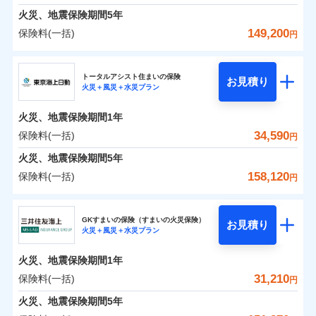
免責金額（自己負
料に対して、通常のdポイントとは別に1%相当のd
免責金額なし
募集文書番号
※1
水災
盗難
険金
失火見舞費用
担額）
火災、地震保険期間
5年
※3
※1破損・汚損の免責額5万円
ドコモスマート保険ナビ編集部の評価
ポイントが上乗せして進呈されるため、「d払い」
水濡れ
見積もりや保険会社とのご契約に先立ち、当社が提供する
※1水災料率は最低リスク区分を適用
火災 1年
水道管修理費用
地震 1年
※2水まわりトラブル、カギ開け対
騒擾（じょう）
※4
149,200
保険料(一括)
円
や「dカード」でお支払いの場合は最大2%のdポイ
ドコモスマート保険ナビの利用規約と個人情報の取扱いに
※2水ぬれ、破損、汚損等は自己負担
外部からの落下・
イチオシ
破損・汚損
02
応、ガラス破損の場合に60分までの
臨時費用
POINT
地震火災費用
※5
同意いただく必要があります。詳細について、以下をご確
補償内容
ントがたまります。また「d払い」であれば、ポイ
飛来・衝突
額5万円
修理費だけでなく、修理と密接に関わる費用も損害
ＳＯＭＰＯダイレクト損害保険株式会社
簡易作業無料でご提供いたします。弊
損害防止費用
0
9,630
7,580
建物
円
円
円
認ください。
※3事故時諸費用（火災・風水災等限
ントで保険料を支払うこともできます。
社提携業者にて24時間365日受付。受
ランキングをもっと見る
保険金としてまとめてお支払いしてくれます。
ソニー損保の新ネット火災保険は、補償の組合せが自
その他付帯される
トータルアシスト住まいの保険
残存物取片づけ費用
付帯される費用の
お見積り
定）特約セットありも選択可能
修理付帯費用
付後、専門業者が対応に向かいます。
説明事項
ドコモスマート保険ナビサービス利用規約
火災＋風災＋水災プラン
3つの基本プランからご自身にぴったりの補償をお
説明事項
費用の補償
ＳＯＭＰＯダイレクト損害保険株式会社のおすす
由だから、必要な補償に絞って選べます。
補償
全国の損害サービス拠点が一日でも早く保険金をお
※4修理費として保険金をお支払いし
失火見舞費用
免責金額（自己負
ガラス破損の対応時間は9時～20時と
ドコモスマート保険ナビ編集部の評価
免責金額なし
当社による個人情報の取扱いについて（プライバシー
0
6,540
2,530
めポイント
選びいただけます。さらに、自分好みにオプション
家財
ます。
円
円
円
しかも「地震上乗せ特約（全半損時のみ）」で、地震
届けできるよう万全の損害サービス体制で手厚く支
担額）
なります。
水道管修理費用
火災、地震保険期間
1年
ポリシー）
※5セットありも選択可能
インターネット割引
を追加・削除することで、補償内容を自由にカスタ
※3クレジットカード会社の分割払い
の被害にも火災保険の保険金額に対して最大100％で備
援が受けられます。
地震火災費用
保険料（一括）内訳
34,590
保険料(一括)
※6保険金額×5％、300万円限度
01
POINT
円
が可能なことがあります。詳しくは各
適用される割引
指定工務店割引
登記物件の火災保険をお申込みの方におすすめ！登記
マイズしていただけます。ニーズに合わせたパック
臨時費用
えられます（一部損は対象外）。
「メディカルアシスト」「介護アシスト」など豊富
※7一括払、長期一括払のみ
クレジットカード会社にご確認くださ
建築年割引（地震保険）
火災、地震保険期間
5年
情報の自動照合によるリアルタイム契約を実現！書類
単位での補償設計のため、どの補償が必要か不安な
損害防止費用
適用される割引
建築年割引
補償内容
な付帯サービスでお客様の日々の生活も充実したサ
い。
火災 1年
地震 1年
の提出と保険会社審査にお時間をいただきません！
人にも補償項目が選びやすいです。
158,120
保険料(一括)
補償内容
残存物取片づけ費用
付帯される費用保
円
ポートが受けられます。
その他条件
指定工務店特約
※6
補償の範囲
？
付帯サービス
険金
03
住まいの緊急かけつけサービス
POINT
失火見舞費用
日新火災が提供する安心と信頼の事故対応で、万が
募集文書番号
募集文書番号
東京海上日動火災保険株式会社
イチオシ
02
免責金額（自己負
POINT
0
12,600
7,580
建物
円
円
円
水道管修理費用
一の場合も迅速に対応します。お客さまからの事故
免責金額なし
※2
※1
すまいのサポート24
担額）
GKすまいの保険（すまいの火災保険）
免責金額（自己負
クレジットカード
お見積り
地震火災費用
免責金額なし
のご連絡の受付や事故相談などを、夜間・休日を問
※1
火災＋風災＋水災プラン
東京海上日動火災保険株式会社のおすすめポイン
担額）
お客様ご自身により、ウェブサイトでお手続きを完
リフォーム相談サービス
コンビニ払い
火災
風災・雹（ひょ
付帯サービス
わず、24時間・365日対応しています。
払込方法
0
7,400
臨時費用
2,530
ト
家財
円
了された場合、10％のインターネット割引が適用！
落雷
長期優良住宅の維持保全サポートサー
円
う）災、雪災
円
ジェイアイ傷害火災保険株式会社で
口座振替
適用される割引
建築年割引
火災、地震保険期間
1年
東京海上日動火災保険株式会社で
破裂・爆発
ビス
臨時費用
損害防止費用
（地震保険を除きます。）
お見積もり
正式名称は、すまいの保険です。本保険は、日新火災を引受保険会社
銀行振込
お見積もり
保険料（一括）内訳
31,210
保険料(一括)
01
POINT
円
損害防止費用
とし、取扱代理店であるドコモと共同募集代理店である株式会社ドコ
残存物取片づけ費用
付帯される費用保
減らしたコストをお客さまに還元
付帯サービス
水まわり・カギのトラブルサポート
ドコモスマート保険ナビ編集部の評価
水災
盗難
ベーシックプラン(水災あり)に該当す
モ・インシュアランス（以下、ドコモ・インシュアランス）が提供す
険金
ジェイアイ傷害火災保険株式会社の
残存物取片づけ費用
火災、地震保険期間
5年
失火見舞費用
付帯される費用保
備考
一括払
水濡れ
東京海上日動火災保険株式会社の
ドコモスマート保険ナビ編集部の評価
自分に必要な補償を選べる、だから保険料にムダが
る補償内容です
るものです。
※1
険金