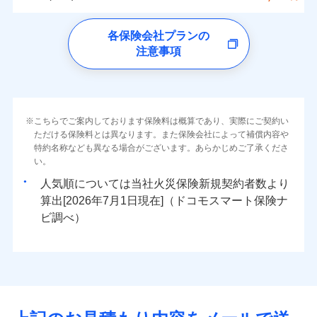
イチオシ
02
ォンアプリで支払うことができます。
POINT
クレジットカード
水災
盗難
トします！
5万円
詳細を見る
同意いただく必要があります。詳細について、以下をご確
ソニー損保の新ネット火災保険は、補償の組合せが
※4一部契約のみ
水濡れ
ドコモの火災保険
コンビニ払い
※3失火見舞費用の取扱いはなし
免責金額（自己負
※3
認ください。
※1
ネット申込
自由だから、必要な補償に絞って選べます。
免責金額なし
騒擾（じょう）
払込方法
※1
0
8,800
2,530
すまいのリスクを6つに整理し、補償内容をシンプルに
家財
円
円
円
上半期
新規契約数ランキング
各保険会社プランの
※4水道管修理費用の取扱いはなし
担額）
口座振替
外部からの落下・
破損・汚損
申込方法
郵送
ドコモスマート保険ナビサービス利用規約
募集文書番号
しかも、「地震上乗せ特約（全半損時のみ）」で、
説明事項
（破損・汚損等危険補償特約で補償対
わかりやすくしています！
見積もりや保険会社とのご契約に先立ち、当社が提供する
注意事項
飛来・衝突
※
ドコモの火災保険
のおすすめポイント
補償の範囲
銀行振込
？
03
POINT
補償内容
対面
象となる場合があります）
当社による個人情報の取扱いについて（プライバシー
ドコモスマート保険ナビの利用規約と個人情報の取扱いに
地震の被害にも最大100％で備えられます。
すまいやライフスタイルに応じた契約プランをご用意
臨時費用
当社火災保険新規契約者数より算出[
年
月]（ドコモスマート保険
※5地震火災費用の取扱いはなし
ポリシー）
同意いただく必要があります。詳細について、以下をご確
保険料（一括）内訳
01
POINT
しています。
損害防止費用
ナビ調べ）
一括払
※6火災・風災等の事故により建物に
始期日
2026/08/01
認ください。
お客さまのニーズに合わせてオプションの特約のご選
残存物取片づけ費用
付帯される費用保
損害が生じたとき、日新火災がご案内
支払方法
年払い
免責金額（自己負
火災
風災・雹（ひょ
免責金額なし
ドコモスマート保険ナビサービス利用規約
険金
する修理業者（指定工務店）が建物の
落雷
う）災、雪災
択が可能です。
失火見舞費用
担額）
火災 1年
地震 1年
※2
月払い
こちらでご案内しております保険料は概算であり、実際にご契約い
※1破損・汚損の免責額5万円
イチオシ
破裂・爆発
02
修理を行います。
POINT
当社による個人情報の取扱いについて（プライバシー
建物が全焼・全壊時（延床面積に対する損害の割合が
ただける保険料とは異なります。また保険会社によって補償内容や
水道管修理費用
※2水まわりトラブル、カギ開け対
※3
ドコモスマート保険ナビ編集部の評価
ソニー損害保険株式会社で
ポリシー）
特約名称なども異なる場合がございます。あらかじめご了承くださ
応、ガラス破損の場合に60分までの
臨時費用
80％以上）には、建物保険金額を全額お支払いいたし
ネット申込
地震火災費用
0
8,440
※4
7,580
建物
円
円
円
水災
補償内容
盗難
火災、自然災害、盗難などトータルでカバーし、大
お見積もり
募集文書番号
い。
簡易作業無料でご提供いたします。弊
損害防止費用
ます！
申込方法
郵送
水濡れ
切な住まいをお守りします！
社提携業者にて24時間365日受付。受
※1
ランキングをもっと見る
補償を自由に選べて、もしものときは「新価（再調達
騒擾（じょう）
人気順については当社
新規契約者数より
その他付帯される
残存物取片づけ費用
「フルサポートプラン」、「セレクト（水災なし）プ
付帯される費用の
対面
修理付帯費用
付後、専門業者が対応に向かいます。
外部からの落下・
破損・汚損
0
8,000
2,530
説明事項
費用の補償
水まわりトラブル、カギ開け対応など「住まいのア
家財
円
価額）」でお支払いします。
円
円
補償
算出[
年
月
日現在]（ドコモスマート保険ナ
見積もりや保険会社とのご契約に先立ち、当社が提供する
※
失火見舞費用
ラン
」の場合は、暮らしのQQ隊サービスがご利用い
免責金額（自己負
ガラス破損の対応時間は9時～20時と
飛来・衝突
免責金額なし
シスタンスサービス」が無料付帯
万一ご自宅が被害にあわれた場合は、修繕業者のご紹
ドコモスマート保険ナビの利用規約と個人情報の取扱いに
始期日
ビ調べ）
2026/01/01
担額）
なります。
水道管修理費用
ただけます。
インターネット割引
同意いただく必要があります。詳細について、以下をご確
※3クレジットカード会社の分割払い
介などをご利用いただけます。
補償の対象やお客さまの状況に応じたさまざまな割
地震火災費用
マンション等の共同住宅専用
が可能なことがあります。詳しくは各
適用される割引
指定工務店割引
認ください。
※1破損・汚損、物体の落下・飛来等/
臨時費用
コンビニ払いの払込票をスマートフォンアプリでお支
引をご用意！
クレジットカード会社にご確認くださ
ドコモスマート保険ナビ編集部の評価
騒擾、水濡れのみ自己負担額5万円
建築年割引（地震保険）
損害防止費用
払いが可能です。
適用される割引
ドコモスマート保険ナビサービス利用規約
建築年割引
い。
（物体の落下・飛来等/騒擾、水濡れ
補償の範囲
補償内容
残存物取片づけ費用
？
付帯される費用保
当社による個人情報の取扱いについて（プライバシー
03
POINT
説明事項
は建物のみ自己負担あり）
イチオシ
その他条件
指定工務店特約
02
※5
POINT
ドコモの火災保険は、基本補償となる火災、破裂・爆
補償の範囲
付帯サービス
険金
住まいの緊急かけつけサービス
？
ポリシー）
03
失火見舞費用
POINT
※2水道管修理費用の取扱いはなし
募集文書番号
補償内容
発に加え、風災、落雷や盗難・水ぬれなど住まいを取
※3一括払・年払のみ、コンビニ・ペ