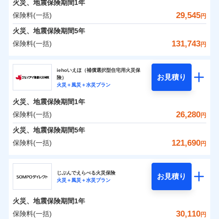
火災、地震保険期間
地震の被害にも最大100％で備えられます。
1年
保険料（一括）内訳
01
破裂・爆発
POINT
支払方法
年払い
支払いします。
一括払
WEB見積もり+メールアドレス登録後
29,545
保険料(一括)
上半期
新規契約数ランキング
円
その他条件
地震火災費用特約
月払い
※6
支払方法
年払い
家具や電化製品等の家財の保険金額も自由に選べま
から4営業日+1日以降、お客さまが決
水災
盗難
備考
火災
風災・雹（ひょ
火災 1年
地震 1年
火災、地震保険期間
5年
月払い
済した時点で保険のお申し込みと完了
す。
水濡れ
イチオシ
落雷
う）災、雪災
02
POINT
※1
暮らしのQQ隊（カギあけQQサービ
ネット申込
騒擾（じょう）
当社火災保険新規契約者数より算出[
となります。
年
月]（ドコモスマート保険
131,743
保険料(一括)
付帯サービス
破裂・爆発
円
ネットに加え、お電話でもお申込み可能です！
ス、水まわりQQサービス）
外部からの落下・
破損・汚損
ナビ調べ）
申込方法
郵送
ネット申込
0
6,260
7,580
建物
円
円
円
ドコモスマート保険ナビ編集部の評価
飛来・衝突
ソニー損害保険株式会社で
火災、自然災害、盗難などトータルでカバーし、大
ソニー損害保険株式会社
クレジットカード
対面
申込方法
郵送
※3
水災
盗難
お見積もり
切な住まいをお守りします！
クレジットカード
iehoいえほ（補償選択型住宅用火災保
※7
水濡れ
コンビニ払い
対面
お見積り
険）
補償の範囲
？
03
払込方法
POINT
騒擾（じょう）
コンビニ払い
補償を自由に選べて、もしものときは「新価（再調達
※7
0
6,050
2,530
ソニー損害保険株式会社のおすすめポイント
水まわりトラブル、カギ開け対応など「住まいのア
家財
円
円
円
始期日
2025/10/01
火災＋風災＋水災プラン
口座振替
払込方法
外部からの落下・
破損・汚損
口座振替
価額）」でお支払いします。
シスタンスサービス」が無料付帯
見積もりや保険会社とのご契約に先立ち、当社が提供する
飛来・衝突
始期日
2026/01/01
銀行振込
火災、地震保険期間
1年
保険料（一括）内訳
01
POINT
銀行振込
万一ご自宅が被害にあわれた場合は、修繕業者のご紹
ドコモスマート保険ナビの利用規約と個人情報の取扱いに
※7
※1水災料率は最低リスク区分を適用
補償の対象やお客さまの状況に応じたさまざまな割
26,280
保険料(一括)
火災
風災・雹（ひょ
円
※2盗難、水ぬれ等と破損等は5万円
ランキングをもっと見る
同意いただく必要があります。詳細について、以下をご確
介などをご利用いただけます。
※1損害割合が30%未満の場合は定率
一括払
引をご用意！
落雷
う）災、雪災
説明事項
※3損害保険金として支払い
認ください。
一括払
払、水災料率は最も水災リスクが低い
コンビニ払いの払込票をスマートフォンアプリでお支
火災 1年
地震 1年
火災、地震保険期間
破裂・爆発
5年
補償内容
支払方法
年払い
※4損害保険金が支払われる場合に限
水災等地を適用
支払方法
年払い
払いが可能です。
ドコモスマート保険ナビサービス利用規約
121,690
保険料(一括)
月払い
り、費用保険金として支払い
円
※2破損・汚損、物体の落下・飛来等/
イチオシ
月払い
02
水災
盗難
POINT
補償の範囲
0
当社による個人情報の取扱いについて（プライバシー
11,198
7,580
？
建物
03
円
円
円
POINT
騒擾、水濡れのみ自己負担額5万円
水濡れ
ジェイアイ傷害火災保険株式会社
説明事項
免責金額（自己負
ポリシー）
ネット申込
（物体の落下・飛来等/騒擾、水濡れ
募集文書番号
免責金額なし
騒擾（じょう）
※2
上半期
新規契約数ランキング
担額）
ネット申込
ドコモの火災保険はインターネット完結型の保険の
じぶんでえらべる火災保険
外部からの落下・
破損・汚損
は建物のみ自己負担あり）
お見積り
申込方法
郵送
火災＋風災＋水災プラン
飛来・衝突
0
8,237
2,530
ジェイアイ傷害火災保険株式会社のおすすめポイ
申込方法
家財
郵送
円
ため、保険料がリーズナブルで、各種割引も充実し
※3水道管修理費用の取扱いはなし
円
円
補償内容
※1
火災
対面
風災・雹（ひょ
臨時費用
※4一括払・年払のみ、コンビニ・ペ
ント
当社火災保険新規契約者数より算出[
対面
年
月]（ドコモスマート保険
ています。
ＳＯＭＰＯダイレクト損害保険株式会社で
落雷
う）災、雪災
火災、地震保険期間
1年
イジー（番号通知方式）
破裂・爆発
損害防止費用
ナビ調べ）
お見積もり
保険料のお支払いでdポイントがたまります！保険
始期日
2026/08/01
保険料（一括）内訳
30,110
保険料(一括)
01
POINT
円
残存物取片づけ費用
始期日
2024/10/01
付帯される費用保