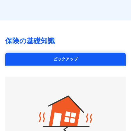
（https://www.axa.co.jp/）
※「ご契約者（保険にご加入されたお客さま）」が、その保険
す。
月払い
SBI生命保険株式会社（https://www.sbilife.co.jp/）
契約に関する緊急連絡先としてご親族を登録する制度。
FWD生命保険株式会社
ネット申込
（https://www.fwdlife.co.jp/）
申込方法
郵送
ソニー生命保険株式会社
対面
（https://www.sonylife.co.jp）
チューリッヒ保険会社で
SOMPOひまわり生命保険株式会社
保険の基礎知識
三井住友海上火災保険株式会社で
お見積もり
始期日
2026/04/01
（https://www.himawari-life.co.jp/）
お見積もり
第一ネオ生命保険株式会社
チューリッヒ保険会社の
※1損害割合が30%未満の場合は定率
（https://neofirst.co.jp/）
ピックアップ
三井住友海上火災保険株式会社の
詳細を見る
払、水災料率は最低リスク区分を適用
大樹生命保険株式会社（https://www.taiju-
詳細を見る
※2失火見舞費用の取扱いはなし
life.co.jp）
※3水道管修理費用の取扱いはなし
太陽生命保険株式会社（https://www.taiyo-
見積もりや保険会社とのご契約に先立ち、当社が提供する
説明事項
※4地震火災費用の取扱いはなし
見積もりや保険会社とのご契約に先立ち、当社が提供する
seimei.co.jp）
ドコモスマート保険ナビの利用規約と個人情報の取扱いに
※5火災・風災等の事故により建物に
ドコモスマート保険ナビの利用規約と個人情報の取扱いに
損害が生じたとき、日新火災がご案内
チューリッヒ生命保険株式会社
同意いただく必要があります。詳細について、以下をご確
同意いただく必要があります。詳細について、以下をご確
する修理業者（指定工務店）が建物の
認ください。
（https://www.zurichlife.co.jp/）
修理を行います。
認ください。
東京海上日動あんしん生命保険株式会社
ドコモスマート保険ナビサービス利用規約
（https://www.tmn-anshin.co.jp/）
ドコモスマート保険ナビサービス利用規約
当社による個人情報の取扱いについて（プライバシー
募集文書番号
なないろ生命保険株式会社
当社による個人情報の取扱いについて（プライバシー
ポリシー）
（https://www.nanairolife.co.jp/）
ポリシー）
日本生命保険相互会社