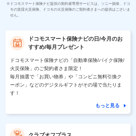
各種お問い合わせに対応するため
ドコモスマート保険ナビ提供の契約者専用サービスは、ソニー損保、ドコ
当社のサービスに関する情報提供や、皆様に有用なお知らせ
モの賃貸火災保険、ドコモの火災保険のご契約者さまへの提供はございま
をお送りするため
せん。
アンケートの送付のため
当社のサービスや媒体の運営改善に必要なデータを解析し、
分析するため
当社の対応品質向上やお問い合わせ内容の正確な把握のため
ドコモスマート保険ナビの日/今月のお
個人情報保護管理者の職名、連絡先
すすめ/毎月プレゼント
株式会社ドコモ・インシュアランス 営業部長
〒103-0013 東京都中央区日本橋人形町2-14-10 アー
ドコモスマート保険ナビの「自動車保険/バイク保険/
バンネット日本橋ビル 3F
火災保険」のご契約者さま限定！
株式会社ドコモ・インシュアランス
毎月抽選で「お買い物券」や「コンビニ無料引換ク
ーポン」などのデジタルギフトがその場で当たりま
個人情報の第三者提供について
す！
当社ではご本人の同意がある場合または法令に基づく場
合を除き、第三者に提供いたしません。
もっと見る
業務の委託
当社は利用目的の達成に必要な範囲内において個人情報
クラブオフプラス