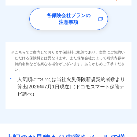
イチオシ
02
ォンアプリで支払うことができます。
POINT
クレジットカード
水災
盗難
トします！
5万円
詳細を見る
同意いただく必要があります。詳細について、以下をご確
ソニー損保の新ネット火災保険は、補償の組合せが
※4一部契約のみ
水濡れ
ドコモの火災保険
コンビニ払い
※3失火見舞費用の取扱いはなし
免責金額（自己負
※3
認ください。
※1
ネット申込
自由だから、必要な補償に絞って選べます。
免責金額なし
騒擾（じょう）
払込方法
※1
0
9,150
9,250
すまいのリスクを6つに整理し、補償内容をシンプルに
家財
円
円
円
上半期
新規契約数ランキング
各保険会社プランの
※4水道管修理費用の取扱いはなし
担額）
口座振替
外部からの落下・
破損・汚損
申込方法
郵送
ドコモスマート保険ナビサービス利用規約
募集文書番号
しかも、「地震上乗せ特約（全半損時のみ）」で、
説明事項
（破損・汚損等危険補償特約で補償対
わかりやすくしています！
見積もりや保険会社とのご契約に先立ち、当社が提供する
注意事項
飛来・衝突
※
ドコモの火災保険
のおすすめポイント
補償の範囲
銀行振込
？
03
POINT
補償内容
対面
象となる場合があります）
当社による個人情報の取扱いについて（プライバシー
ドコモスマート保険ナビの利用規約と個人情報の取扱いに
地震の被害にも最大100％で備えられます。
すまいやライフスタイルに応じた契約プランをご用意
臨時費用
当社火災保険新規契約者数より算出[
年
月]（ドコモスマート保険
※5地震火災費用の取扱いはなし
ポリシー）
同意いただく必要があります。詳細について、以下をご確
保険料（一括）内訳
01
POINT
しています。
損害防止費用
ナビ調べ）
一括払
※6火災・風災等の事故により建物に
始期日
2026/08/01
認ください。
お客さまのニーズに合わせてオプションの特約のご選
残存物取片づけ費用
付帯される費用保
損害が生じたとき、日新火災がご案内
支払方法
年払い
免責金額（自己負
火災
風災・雹（ひょ
免責金額なし
ドコモスマート保険ナビサービス利用規約
険金
する修理業者（指定工務店）が建物の
落雷
う）災、雪災
択が可能です。
失火見舞費用
担額）
火災 1年
地震 1年
※2
月払い
こちらでご案内しております保険料は概算であり、実際にご契約い
※1破損・汚損の免責額5万円
イチオシ
破裂・爆発
02
修理を行います。
POINT
当社による個人情報の取扱いについて（プライバシー
建物が全焼・全壊時（延床面積に対する損害の割合が
ただける保険料とは異なります。また保険会社によって補償内容や
水道管修理費用
※2水まわりトラブル、カギ開け対
※3
ドコモスマート保険ナビ編集部の評価
ソニー損害保険株式会社で
ポリシー）
特約名称なども異なる場合がございます。あらかじめご了承くださ
応、ガラス破損の場合に60分までの
臨時費用
80％以上）には、建物保険金額を全額お支払いいたし
ネット申込
地震火災費用
0
8,290
※4
27,750
建物
円
円
円
水災
補償内容
盗難
火災、自然災害、盗難などトータルでカバーし、大
お見積もり
募集文書番号
い。
簡易作業無料でご提供いたします。弊
損害防止費用
ます！
申込方法
郵送
水濡れ
切な住まいをお守りします！
社提携業者にて24時間365日受付。受
※1
ランキングをもっと見る
補償を自由に選べて、もしものときは「新価（再調達
騒擾（じょう）
人気順については当社
新規契約者数より
その他付帯される
残存物取片づけ費用
「フルサポートプラン」、「セレクト（水災なし）プ
付帯される費用の
対面
修理付帯費用
付後、専門業者が対応に向かいます。
外部からの落下・
破損・汚損
0
7,900
9,250
説明事項
費用の補償
水まわりトラブル、カギ開け対応など「住まいのア
家財
円
価額）」でお支払いします。
円
円
補償
算出[
年
月
日現在]（ドコモスマート保険ナ
見積もりや保険会社とのご契約に先立ち、当社が提供する
※
失火見舞費用
ラン
」の場合は、暮らしのQQ隊サービスがご利用い
免責金額（自己負
ガラス破損の対応時間は9時～20時と
飛来・衝突
免責金額なし
シスタンスサービス」が無料付帯
万一ご自宅が被害にあわれた場合は、修繕業者のご紹
ドコモスマート保険ナビの利用規約と個人情報の取扱いに
始期日
ビ調べ）
2026/01/01
担額）
なります。
水道管修理費用
ただけます。
インターネット割引
同意いただく必要があります。詳細について、以下をご確
※3クレジットカード会社の分割払い
介などをご利用いただけます。
補償の対象やお客さまの状況に応じたさまざまな割
地震火災費用
マンション等の共同住宅専用
が可能なことがあります。詳しくは各
適用される割引
指定工務店割引
認ください。
※1破損・汚損、物体の落下・飛来等/
臨時費用
コンビニ払いの払込票をスマートフォンアプリでお支
引をご用意！
クレジットカード会社にご確認くださ
ドコモスマート保険ナビ編集部の評価
騒擾、水濡れのみ自己負担額5万円
建築年割引（地震保険）
損害防止費用
払いが可能です。
適用される割引
ドコモスマート保険ナビサービス利用規約
建築年割引
い。
（物体の落下・飛来等/騒擾、水濡れ
補償の範囲
補償内容
残存物取片づけ費用
？
付帯される費用保
当社による個人情報の取扱いについて（プライバシー
03
POINT
説明事項
は建物のみ自己負担あり）
イチオシ
その他条件
指定工務店特約
02
※5
POINT
ドコモの火災保険は、基本補償となる火災、破裂・爆
補償の範囲
付帯サービス
険金
住まいの緊急かけつけサービス
？
ポリシー）
03
失火見舞費用
POINT
※2水道管修理費用の取扱いはなし
募集文書番号
補償内容
発に加え、風災、落雷や盗難・水ぬれなど住まいを取
※3一括払・年払のみ、コンビニ・ペ