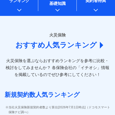
ランキング
契約者特典
※1水災料率は最低リスク区分を適用
一括払
万一ご自宅が被害にあわれた場合は、修繕業者のご紹
始期日
2026/01/01
同意いただく必要があります。詳細について、以下をご確
銀行振込
基礎知識
上記に係る案内・手続き・管理等付帯業務を行うため
※2損害保険金として支払い
支払方法
ドコモスマート保険ナビ編集部の評価
年払い
介などをご利用いただけます。
認ください。
説明事項
* 当社が委託を受けている保険会社の情報は、保険会社
※3損害保険金が支払われる場合に限
※1損害割合が30%未満の場合は定率
月払い
コンビニ払いの払込票をスマートフォンアプリでお支
一括払
ドコモスマート保険ナビサービス利用規約
り、費用保険金として支払い
のホームページに掲載しておりますので、ご確認くださ
払、水災料率は最も水災リスクが低い
補償内容
払いが可能です。
支払方法
年払い
ドコモの火災保険は、基本補償となる火災、破裂・爆
い。
当社による個人情報の取扱いについて（プライバシー
水災等地を適用
ネット申込
説明事項
月払い
募集文書番号
ポリシー）
発に加え、風災、落雷や盗難・水ぬれなど住まいを取
※2水道管修理費用の取扱いはなし
申込方法
郵送
■損害保険
※3一括払・年払のみ、コンビニ・ペ
り巻く多様なリスクに対応。3つの基本プランから選択
火災保険
免責金額（自己負
対面
ネット申込
イジー（番号通知方式）
あいおいニッセイ同和損害保険株式会社
免責金額なし
でき、さらに補償内容を自由にカスタマイズ可能なた
担額）
おすすめ人気ランキング
申込方法
(https://www.aioinissaydowa.co.jp/)
郵送
め、住居形態やライフスタイルに合わせて無駄のない
始期日
2024/10/01
ＳＯＭＰＯダイレクト損害保険株式会社で
募集文書番号
アクサ損害保険株式会社 (https://www.axa-
対面
最適設計が実現できます。スマホ・PCで手続きが完結
臨時費用
お見積もり
direct.co.jp/)
し、24時間365日の事故受付で万一の際も安心。保険
損害防止費用
※1水災料率は最低リスク区分を適用
火災保険を選ぶならおすすめランキングを参考に比較・
アニコム損害保険株式会社 (https://www.anicom-
始期日
2026/08/01
ドコモスマート保険ナビ編集部の評価
料に応じてdポイントもたまる、利便性とおトクさを兼
残存物取片づけ費用
※2盗難および水ぬれについては対象
付帯される費用保
sompo.co.jp/)
検討をしてみませんか？
各保険会社の「イチオシ」情報
見積もりや保険会社とのご契約に先立ち、当社が提供する
です。
険金
ね備えた火災保険です。
失火見舞費用
※2
東京海上ダイレクト損害保険株式会社
※1盗難、水濡れ、騒擾（じょう）、
を掲載しているのでぜひ参考にしてください！
※3水ぬれは自己負担額5万円
ドコモスマート保険ナビの利用規約と個人情報の取扱いに
修理費だけでなく、修理と密接に関わる費用も損害
水道管修理費用
外部からの落下・飛来・衝突は自動付
※3
(https://www.e-design.net/)
※4事故時諸費用（火災・風水災等限
同意いただく必要があります。詳細について、以下をご確
保険金としてまとめてお支払いしてくれます。
帯です。
地震火災費用
AIG損害保険株式会社
※4
説明事項
ドコモスマート保険ナビ編集部の評価
定）特約セットありも選択可能
認ください。
※2水まわりトラブル、カギ開け対
(https://www.aig.co.jp/sonpo)
全国の損害サービス拠点が一日でも早く保険金をお
※5修理費として保険金をお支払いし
応、ガラス破損の場合に60分までの
ドコモスマート保険ナビサービス利用規約
新規契約数人気ランキング
ます。
その他付帯される
ＳＢＩ損害保険株式会社
届けできるよう万全の損害サービス体制で手厚く支
修理付帯費用
簡易作業無料でご提供いたします。弊
登記物件の火災保険をお申込みの方におすすめ！登記
※6セットありも選択可能
費用の補償
当社による個人情報の取扱いについて（プライバシー
ドコモの火災保険で
(https://www.sbisonpo.co.jp/)
援が受けられます。
社提携業者にて24時間365日受付。受
※7保険金額×5％、300万円限度
情報の自動照合によるリアルタイム契約を実現！書類
説明事項
ポリシー）
お見積もり
ジェイアイ傷害火災保険株式会社
付後、専門業者が対応に向かいます。
当社火災保険新規契約者数より算出[2026年7月1日時点]（ドコモスマート
「メディカルアシスト」「介護アシスト」など豊富
※8一括払、長期一括払のみ
の提出と保険会社審査にお時間をいただきません！
インターネット割引
(https://www.jihoken.co.jp/)
ガラス破損の対応時間は9時～20時と
保険ナビ調べ）
な付帯サービスでお客様の日々の生活も充実したサ