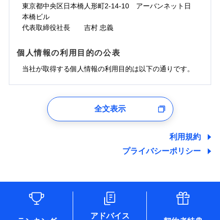
ドコモスマート保険ナビサービス利用規約
お見積もり
わず、24時間・365日対応しています。
対面
東京都中央区日本橋人形町2-14-10 アーバンネット日
臨時費用
※保険料は下の場合の築年月で計算し
対面
損害防止費用
当社による個人情報の取扱いについて（プライバシー
ジェイアイ傷害火災保険株式会社の
本橋ビル
ています。
損害防止費用
メディカルアシスト
残存物取片づけ費用
付帯される費用保
正式名称は、すまいの保険です。本保険は、日新火災を引受保険会社
チューリッヒ保険会社の
※5
ポリシー）
詳細を見る
付帯サービス
始期日
2024/10/01
新築：2026年1月
代表取締役社長 吉村 忠義
始期日
2026/04/01
険金
とし、取扱代理店であるドコモと共同募集代理店である株式会社ドコ
残存物取片づけ費用
介護アシスト
備考
付帯される費用保
詳細を見る
失火見舞費用
※6
築5年：2021年1月
モ・インシュアランス（以下、ドコモ・インシュアランス）が提供す
険金
失火見舞費用
水道管修理費用
築10年：2016年1月
ドコモスマート保険ナビ編集部の評価
※1水災料率は最低リスク区分を適用
るものです。
※1破損・汚損、水ぬれは自己負担額
個人情報の利用目的の公表
見積もりや保険会社とのご契約に先立ち、当社が提供する
クレジットカード
水道管修理費用
築15年：2011年1月
地震火災費用
※2水道管修理費用の取扱いはなし
見積もりや保険会社とのご契約に先立ち、当社が提供する
5万円
ドコモスマート保険ナビの利用規約と個人情報の取扱いに
コンビニ払い
説明事項
※3コンビニ払の払込票をスマートフ
地震火災費用
当社が取得する個人情報の利用目的は以下の通りです。
払込方法
ドコモスマート保険ナビの利用規約と個人情報の取扱いに
※2失火見舞費用の取扱いはなし
ソニー損保の新ネット火災保険は、補償の組合せが
同意いただく必要があります。詳細について、以下をご確
ォンアプリで支払うことができます。
口座振替
クレジットカード
防犯対策費用特約
その他付帯される
補償の範囲
※3水道管修理費用の取扱いはなし
？
同意いただく必要があります。詳細について、以下をご確
03
POINT
認ください。
自由だから、必要な補償に絞って選べます。
※4一部契約のみ
費用の補償
保険証券の不発行に関する特約（500
銀行振込
コンビニ払い
（破損・汚損等危険補償特約で補償対
特別費用保険金特約
※3
認ください。
適用される割引
1.見積請求受付時、資料請求受付時、ユーザー登録受
払込方法
円）
しかも、「地震上乗せ特約（全半損時のみ）」で、
ドコモスマート保険ナビサービス利用規約
説明事項
象となる場合があります）
口座振替
付時
ドコモスマート保険ナビサービス利用規約
募集文書番号
※4地震火災費用の取扱いはなし
全文表示
地震の被害にも最大100％で備えられます。
一括払
当社による個人情報の取扱いについて（プライバシー
地震保険建築年割引
銀行振込
火災
風災・雹（ひょ
適用される割引
ユーザー登録受付および、管理のため
※5火災・風災等の事故により建物に
当社による個人情報の取扱いについて（プライバシー
その他条件
住まいのアシスタンスサービス
※2
ポリシー）
支払方法
年払い
家財セット割引
落雷
う）災、雪災
郵便、電話、およびＥメール等により、当社と取引のあるも
損害が生じたとき、日新火災がご案内
ポリシー）
破裂・爆発
月払い
一括払
しくは委託を受けている保険会社・提携会社の保険その他に
する修理業者（指定工務店）が建物の
利用規約
WEB見積もり+メールアドレス登録後
その他条件
地震火災費用特約
関する情報を提供し、金融商品等の契約を勧奨するため、ま
修理を行います。
※7
支払方法
年払い
から4営業日+1日以降、お客さまが決
プライバシーポリシー
水災
盗難
備考
た維持管理等の委託業務遂行のため、またそれらに付帯、関
ネット申込
月払い
済した時点で保険のお申し込みと完了
水濡れ
連する当社および提携会社のサービスを案内、提供するため
ソニー損害保険株式会社で
※1
クレジットカード
申込方法
郵送
※8
募集文書番号
騒擾（じょう）
となります。
（なお、当社は複数の保険会社と取引があり、取得した個人
ドコモスマート保険ナビ編集部の評価
お見積もり
外部からの落下・
破損・汚損
コンビニ払い
対面
※8
ネット申込
情報を取引のある他の保険会社の商品・サービスをご提案す
払込方法
飛来・衝突
口座振替
クレジットカード
申込方法
郵送
※3
るために利用させていただくことがあります。）
補償を自由に選べて、もしものときは「新価（再調達
始期日
2025/10/01
各種セミナーの開催のため
銀行振込
コンビニ払い
※8
対面
見積もりや保険会社とのご契約に先立ち、当社が提供する
払込方法
コンサルティングサービスの実施のため
価額）」でお支払いします。
口座振替
ドコモスマート保険ナビの利用規約と個人情報の取扱いに
アドバイス
アンケートやキャンペーン等の実施のため