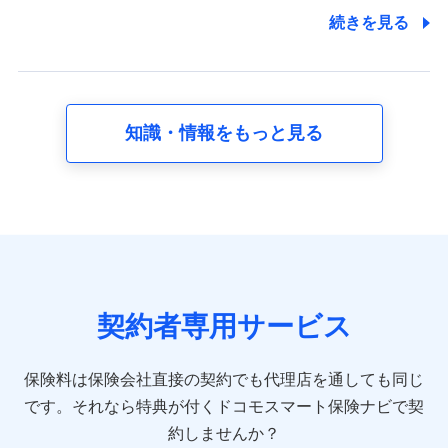
7.社員（従業者）の個人情報
続きを見る
人事･勤怠･健康・労務等の管理、給与支給、福利厚生・採用
退職関連処理等の各種手続きのため、当社と従業員または従
業員同士の連絡のため
知識・情報をもっと見る
8.取引先個人情報
取引先としての選定業務、営業情報の提供業務、契約締結手
続き業務、取引管理業務、およびこれらに準ずる業務の遂行
のため
9.お問い合わせ情報
各種お問い合わせに対応するため
契約者専用サービス
10.受託業務の 個人情報
受託業務の遂行およびこれらに準ずる業務の遂行のため
保険料は保険会社直接の契約でも代理店を通しても同じ
です。
それなら特典が付くドコモスマート保険ナビで契
11.マイカー通勤管理クラウド並びに法人向けASPサー
ビスに関してのお問い合わせ情報
約しませんか？