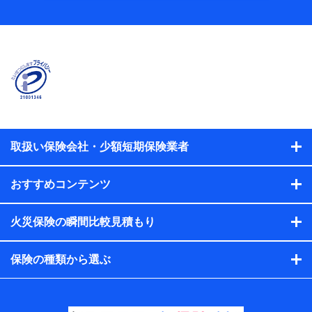
当社
株式会社NTTドコモ
【利用する者の利用目的】
当社又は株式会社NTTドコモが提供する保険関連サービスに
おけるユーザ登録受付および管理のため
当社又は株式会社NTTドコモと取引のあるもしくは委託を受
けている保険会社・提携会社の保険その他に関する情報を提
供するため、また維持管理等の委託業務遂行のため、またそ
れらに付帯、関連する当社、株式会社NTTドコモおよび提携
会社のサービスを案内、提供するため
取扱い保険会社・少額短期保険業者
（各サービスで取得したサービス利用履歴、ウェブサイトの
閲覧履歴、購買履歴、ご契約内容等のパーソナルデータを分
おすすめコンテンツ
析して、お客さまの趣味・嗜好・傾向に応じたサービス・商
品等に関するご提案や広告の配信等を行うことがありま
す。）
火災保険の瞬間比較見積もり
各種セミナーの開催のため
コンサルティングサービスの実施のため
アンケートやキャンペーン等の実施のため
保険の種類から選ぶ
上記に係る案内・手続き・管理等付帯業務を行うため
【当該個人データの管理について責任を有する者の名
称・住所・代表者名】