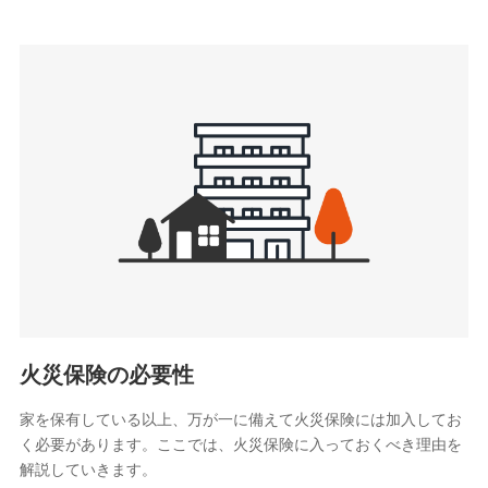
上記に係る連絡・手続き・管理等付帯業務を行うため
3.セミナー募集サイトから取得した個人情報
各種セミナーの案内、開催のため
上記に係る連絡・手続き・管理等付帯業務を行うため
4.家族・友達紹介にて取得した個人情報
被紹介者への連絡、及び当社と取引のあるもしくは委託を受
けている保険会社・提携会社の保険その他に関する情報を提
供し、金融商品等の契約を勧奨するため
アンケートやキャンペーン等の実施のため
上記に係る連絡・手続き・管理等付帯業務を行うため
5.通話録音にて取得する情報
電話対応の品質向上およびお問合せ内容の正確な把握のため
火災保険の必要性
家を保有している以上、万が一に備えて火災保険には加入してお
6.採用応募者の個人情報
く必要があります。ここでは、火災保険に入っておくべき理由を
採用選考および入社手続を実施するため
解説していきます。