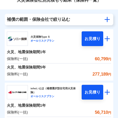
火災保険会社別見積もり結果（保険料一覧）
補償の範囲・保険会社で絞り込む
火災保険Type S
お見積り
オールリスクプラン
火災、地震保険期間
1年
60,799
保険料(一括)
円
火災、地震保険期間
5年
277,189
保険料(一括)
円
ソニー損害保険株式会社
iehoいえほ（補償選択型住宅用火災保
お見積り
険）
ソニー損害保険株式会社のおすすめポイント
オールリスクプラン
火災、地震保険期間
1年
保険料（一括）内訳
01
POINT
56,710
保険料(一括)
円