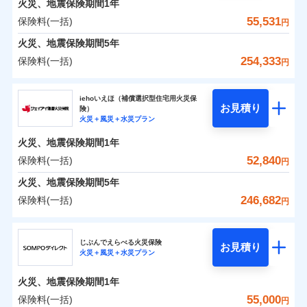
火災、地震保険期間
地震の被害にも最大100％で備えられます。
1年
保険料（一括）内訳
01
破裂・爆発
POINT
支払方法
年払い
支払いします。
一括払
WEB見積もり+メールアドレス登録後
55,531
保険料(一括)
上半期
新規契約数ランキング
円
その他条件
地震火災費用特約
月払い
※6
支払方法
年払い
家具や電化製品等の家財の保険金額も自由に選べま
から4営業日+1日以降、お客さまが決
水災
盗難
備考
火災
風災・雹（ひょ
火災 1年
地震 1年
火災、地震保険期間
5年
月払い
済した時点で保険のお申し込みと完了
す。
水濡れ
イチオシ
落雷
う）災、雪災
02
POINT
※1
暮らしのQQ隊（カギあけQQサービ
ネット申込
騒擾（じょう）
当社火災保険新規契約者数より算出[
となります。
年
月]（ドコモスマート保険
254,333
保険料(一括)
付帯サービス
破裂・爆発
円
ネットに加え、お電話でもお申込み可能です！
ス、水まわりQQサービス）
外部からの落下・
破損・汚損
ナビ調べ）
申込方法
郵送
ネット申込
0
6,110
27,750
建物
円
円
円
ドコモスマート保険ナビ編集部の評価
飛来・衝突
ソニー損害保険株式会社で
火災、自然災害、盗難などトータルでカバーし、大
ソニー損害保険株式会社
クレジットカード
対面
申込方法
郵送
※3
水災
盗難
お見積もり
切な住まいをお守りします！
クレジットカード
iehoいえほ（補償選択型住宅用火災保
※7
水濡れ
コンビニ払い
対面
お見積り
険）
補償の範囲
？
03
払込方法
POINT
騒擾（じょう）
コンビニ払い
補償を自由に選べて、もしものときは「新価（再調達
※7
0
5,950
9,250
ソニー損害保険株式会社のおすすめポイント
水まわりトラブル、カギ開け対応など「住まいのア
家財
円
円
円
始期日
2025/10/01
火災＋風災＋水災プラン
口座振替
払込方法
外部からの落下・
破損・汚損
口座振替
価額）」でお支払いします。
シスタンスサービス」が無料付帯
見積もりや保険会社とのご契約に先立ち、当社が提供する
飛来・衝突
始期日
2026/01/01
銀行振込
火災、地震保険期間
1年
保険料（一括）内訳
01
POINT
銀行振込
万一ご自宅が被害にあわれた場合は、修繕業者のご紹
ドコモスマート保険ナビの利用規約と個人情報の取扱いに
※7
※1水災料率は最低リスク区分を適用
補償の対象やお客さまの状況に応じたさまざまな割
52,840
保険料(一括)
火災
風災・雹（ひょ
円
※2盗難、水ぬれ等と破損等は5万円
ランキングをもっと見る
同意いただく必要があります。詳細について、以下をご確
介などをご利用いただけます。
※1損害割合が30%未満の場合は定率
一括払
引をご用意！
落雷
う）災、雪災
説明事項
※3損害保険金として支払い
認ください。
一括払
払、水災料率は最も水災リスクが低い
コンビニ払いの払込票をスマートフォンアプリでお支
火災 1年
地震 1年
火災、地震保険期間
破裂・爆発
5年
補償内容
支払方法
年払い
※4損害保険金が支払われる場合に限
水災等地を適用
支払方法
年払い
払いが可能です。
ドコモスマート保険ナビサービス利用規約
246,682
保険料(一括)
月払い
り、費用保険金として支払い
円
※2破損・汚損、物体の落下・飛来等/
イチオシ
月払い
02
水災
盗難
POINT
補償の範囲
0
当社による個人情報の取扱いについて（プライバシー
10,853
27,750
？
建物
03
円
円
円
POINT
騒擾、水濡れのみ自己負担額5万円
水濡れ
ジェイアイ傷害火災保険株式会社
説明事項
免責金額（自己負
ポリシー）
ネット申込
（物体の落下・飛来等/騒擾、水濡れ
募集文書番号
免責金額なし
騒擾（じょう）
※2
上半期
新規契約数ランキング
担額）
ネット申込
ドコモの火災保険はインターネット完結型の保険の
じぶんでえらべる火災保険
外部からの落下・
破損・汚損
は建物のみ自己負担あり）
お見積り
申込方法
郵送
火災＋風災＋水災プラン
飛来・衝突
0
7,678
9,250
ジェイアイ傷害火災保険株式会社のおすすめポイ
申込方法
家財
郵送
円
ため、保険料がリーズナブルで、各種割引も充実し
※3水道管修理費用の取扱いはなし
円
円
補償内容
※1
火災
対面
風災・雹（ひょ
臨時費用
※4一括払・年払のみ、コンビニ・ペ
ント
当社火災保険新規契約者数より算出[
対面
年
月]（ドコモスマート保険
ています。
ＳＯＭＰＯダイレクト損害保険株式会社で
落雷
う）災、雪災
火災、地震保険期間
1年
イジー（番号通知方式）
破裂・爆発
損害防止費用
ナビ調べ）
お見積もり
保険料のお支払いでdポイントがたまります！保険
始期日
2026/08/01
保険料（一括）内訳
55,000
保険料(一括)
01
POINT
円
残存物取片づけ費用
始期日
2024/10/01
付帯される費用保