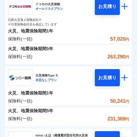
円
円
円
ドコモの火災保険
お見積り
水災
盗難
オールリスクプラン
チューリッヒ保険会社のおすすめポイント
修理費だけでなく、修理と密接に関わる費用も損害保
水濡れ
補償の範囲
※1
？
0
03
9,870
9,250
POINT
家財
騒擾（じょう）
円
険金としてまとめてお支払いします！
円
円
日新火災海上保険会社※
保険料（一括）内訳
01
外部からの落下・
破損・汚損
POINT
※引受保険会社名を表記しています
全国の損害サービス拠点が一日でも早く保険金をお届
飛来・衝突
火災、地震保険期間
1年
けできるよう万全の損害サービス体制で手厚く支援し
57,020
保険料(一括)
火災
風災・雹（ひょ
火災 1年
地震 1年
円
ランキングをもっと見る
ます！
落雷
う）災、雪災
「メディカルアシスト」「介護アシスト」など豊富な
火災、地震保険期間
破裂・爆発
5年
0
17,200
27,750
建物
円
付帯サービスでお客様の日々の生活もしっかりサポー
円
円
263,290
保険料(一括)
円
イチオシ
02
POINT
水災
盗難
トします！
水濡れ
ドコモの火災保険
※1
騒擾（じょう）
0
11,050
9,250
すまいのリスクを6つに整理し、補償内容をシンプルに
家財
円
円
円
上半期
新規契約数ランキング
火災保険Type S
外部からの落下・
破損・汚損
お見積り
わかりやすくしています！
水災なしプラン
飛来・衝突
※
ドコモの火災保険
のおすすめポイント
補償の範囲
？
03
POINT
補償内容
※2
すまいやライフスタイルに応じた契約プランをご用意
当社火災保険新規契約者数より算出[
年
月]（ドコモスマート保険
火災、地震保険期間
1年
保険料（一括）内訳
01
POINT
しています。
ナビ調べ）
50,241
保険料(一括)
円
お客さまのニーズに合わせてオプションの特約のご選
免責金額（自己負
火災
風災・雹（ひょ
免責金額なし
※2
落雷
う）災、雪災
択が可能です。
担額）
火災 1年
地震 1年
火災、地震保険期間
5年
イチオシ
破裂・爆発
02
POINT
建物が全焼・全壊時（延床面積に対する損害の割合が
231,369
保険料(一括)
円
臨時費用
80％以上）には、建物保険金額を全額お支払いいたし
0
10,620
27,750
建物
円
円
円
水災
補償内容
盗難
火災、自然災害、盗難などトータルでカバーし、大
ソニー損害保険株式会社
損害防止費用
ます！
水濡れ
切な住まいをお守りします！
iehoいえほ（補償選択型住宅用火災保
※1
ランキングをもっと見る