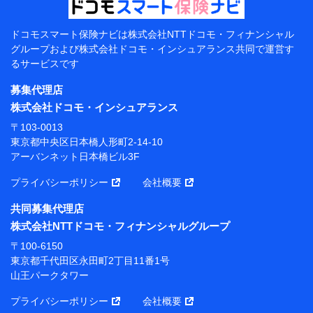
当該個人データを取り扱う各共同利用者（詳細は次のと
おり）
ドコモスマート保険ナビは
株式会社NTTドコモ・フィナンシャル
東京都千代田区永田町2丁目11番1号 山王パークタワー
グループおよび
株式会社ドコモ・インシュアランス共同で
運営す
株式会社NTTドコモ 代表取締役社長 前田 義晃
るサービスです
東京都中央区日本橋人形町2-14-10 アーバンネット日
募集代理店
本橋ビル 3F
株式会社ドコモ・インシュアランス
株式会社ドコモ・インシュアランス 代表取締役社
〒103-0013
長 吉村 忠義
東京都中央区日本橋人形町2-14-10
アーバンネット日本橋ビル3F
※ 当社および株式会社NTTドコモは、お客さまの情報
を利用させていただくにあたっては、「NTTドコモ パー
プライバシーポリシー
会社概要
ソナルデータ憲章」に定める行動原則を順守します 。
※ パーソナルデータダッシュボードの「第三者提供の
共同募集代理店
管理」の設定状態にかかわらず、共同利用する場合があ
株式会社NTTドコモ・フィナンシャルグループ
ります。
〒100-6150
※ dポイントクラブ会員ではないお客さま（2019年12
東京都千代田区永田町2丁目11番1号
月11日以降、一度もdポイントクラブ会員であったこと
山王パークタワー
がないお客さまに限る）に関する、2019年12月10日以
前に取得した個人データは、こちら の利用目的の範囲内
プライバシーポリシー
会社概要
に限って共同利用します。