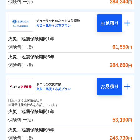
詳細を見る
火災 1年
騒擾（じょう）
地震 1年
失火見舞費用
水道管修理費用
284,240
保険料(一括)
備考
諸費用特約セットなし
詳細を見る
支払方法
年払い
円
ない！
外部からの落下・
破損・汚損
チューリッヒのネット火災保険は
ダイレクト型でネッ
水道管修理費用
地震火災費用
※2
月払い
飛来・衝突
クレジットカード
三井住友海上火災保険株式会社
すまいのリスクを６つに整理し、補償内容をシンプ
地震保険もセットOK！
イチオシ
ト完結のお手続き・リーズナブルな保険料
02
に加え、
火
POINT
0
15,620
地震火災費用
27,750
クレジットカード
建物
円
円
円
補償の範囲
？
見積もりや保険会社とのご契約に先立ち、当社が提供する
03
POINT
コンビニ払い
見積もりや保険会社とのご契約に先立ち、当社が提供する
ルにして、わかりやすいのが特徴です。
災に対する補償に加え、すべてのプランに盗難等がつ
チューリッヒのネット火災保険
「iehoいえほ」（補償選択型住宅用火災保険）
保険証券の不発行に関する特約（500
お見積り
コンビニ払い
ネット申込
※3
ドコモスマート保険ナビの利用規約と個人情報の取扱いに
適用される割引
払込方法
火災＋風災＋水災プラン
口座振替
ドコモスマート保険ナビの利用規約と個人情報の取扱いに
払込方法
三井住友海上火災保険株式会社のおすすめポイン
お客さまのニーズ・ご予算に合わせて補償を自由に
円）
いており、
すまいやライフスタイルに応じた契約プランを選べ
社会問題などを考慮された幅広い補償が特
建築年割引
同意いただく必要があります。詳細について、以下をご確
口座振替
申込方法
郵送
適用される割引
同意いただく必要があります。詳細について、以下をご確
銀行振込
0
9,910
9,250
ト
家財
円
お選びいただけます。
円
円
長です。
ます。
失火見舞金など付帯される費用保険金も多
インターネット割引
認ください。
銀行振込
火災、地震保険期間
1年
対面
火災
風災・雹（ひょ
認ください。
d払い
その他条件
住まいのアシスタンスサービス
補償の範囲
※2
？
03
POINT
く、ダイレクトでありながら充実した補償が魅力で
もしものとき、“時価”ではなく“新価”で保険金をお
落雷
う）災、雪災
建物が全焼・全壊時（延床面積に対する損害の割合
保険料（一括）内訳
ドコモスマート保険ナビサービス利用規約
61,550
保険料(一括)
01
POINT
円
ドコモスマート保険ナビサービス利用規約
破裂・爆発
水まわりサービス（24時間サポー
す。
支払いします。
一括払
始期日
2025/10/01
が80％以上）には、建物保険金額を全額お支払いし
当社による個人情報の取扱いについて（プライバシー
一括払
WEB見積もり+メールアドレス登録後
ト）
火災、地震保険期間
当社による個人情報の取扱いについて（プライバシー
5年
上半期
新規契約数ランキング
支払方法
年払い
てくれます。
家具や電化製品等の家財の保険金額も自由に選べま
ポリシー）
から4営業日+1日以降、お客さまが決
支払方法
年払い
水災
盗難
ポリシー）
火災 1年
地震 1年
カギあけサービス（24時間サポー
備考
284,660
保険料(一括)
火災
風災・雹（ひょ
円
※1雑危険（盗難を除く）および破汚
月払い
済した時点で保険のお申し込みと完了
付帯サービス
す。
水濡れ
※
説明事項
家族Eye（親族連絡先制度）
がご利用できます。
落雷
ト）
月払い
う）災、雪災
損において、自己負担額5万円
騒擾（じょう）
当社火災保険新規契約者数より算出[
となります。
年
月]（ドコモスマート保険
破裂・爆発
チューリッヒ保険会社
ネットに加え、お電話でもお申込み可能です！
イチオシ
※「ご契約者（保険にご加入されたお客さま）」が、その保険
02
キャッシュレス・リペアサービス
POINT
外部からの落下・
破損・汚損
0
13,330
27,750
ナビ調べ）
建物
円
円
円
ネット申込
契約に関する緊急連絡先としてご親族を登録する制度。
飛来・衝突
ネット申込
ドコモの火災保険
気象災害アラート
募集文書番号
お見積り
チューリッヒ保険会社で
クレジットカード
※3
申込方法
水災
郵送
盗難
※4
火災＋風災＋水災プラン
チューリッヒ保険会社のおすすめポイント
修理費だけでなく、修理と密接に関わる費用も損害保
申込方法
郵送
お見積もり
水濡れ
コンビニ払い
対面
補償の範囲
※1
？
0
03
9,160
9,250
払込方法
POINT
家財
騒擾（じょう）
円
険金としてまとめてお支払いします！
※保険料は下の場合の築年月で計算し
対面
円
円
日新火災海上保険会社※
口座振替
保険料（一括）内訳
01
外部からの落下・
破損・汚損
POINT
ています。
※引受保険会社名を表記しています
全国の損害サービス拠点が一日でも早く保険金をお届
チューリッヒ保険会社の
飛来・衝突
始期日
2024/10/01
銀行振込
新築：2026年1月
火災、地震保険期間
1年
始期日
2026/04/01
備考
詳細を見る
けできるよう万全の損害サービス体制で手厚く支援し
築5年：2021年1月
三井住友海上火災保険株式会社で
53,190
保険料(一括)
火災
風災・雹（ひょ
火災 1年
地震 1年
円
ランキングをもっと見る
ます！
築10年：2016年1月
※1破損・汚損の取扱いはなし
一括払
お見積もり
落雷
う）災、雪災
※1損害割合が30%未満の場合は定率
築15年：2011年1月
「メディカルアシスト」「介護アシスト」など豊富な
ドコモスマート保険ナビ編集部の評価
※2水道管修理費用の取扱いはなし
火災、地震保険期間
破裂・爆発
5年
補償内容
支払方法
年払い
見積もりや保険会社とのご契約に先立ち、当社が提供する
払、水災料率は最低リスク区分を適用
0
説明事項
※3コンビニ払の払込票をスマートフ
15,400
27,750
建物
円
付帯サービスでお客様の日々の生活もしっかりサポー
円
円
三井住友海上火災保険株式会社の
245,730
保険料(一括)
ドコモスマート保険ナビの利用規約と個人情報の取扱いに
※2破損・汚損、水ぬれは自己負担額
月払い
円