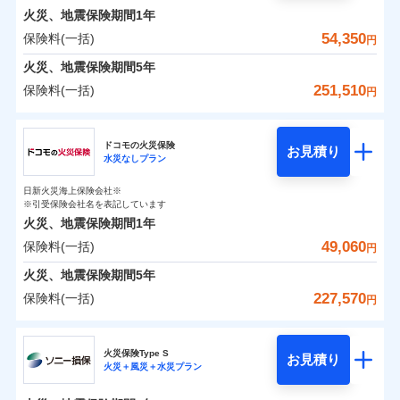
0
3,980
9,250
めポイント
選びいただけます。さらに、自分好みにオプション
家財
円
円
円
しかも「地震上乗せ特約（全半損時のみ）」で、地震
インターネット割引
銀行振込
火災、地震保険期間
1年
対面
修理付帯費用保険金
を追加・削除することで、補償内容を自由にカスタ
※4
の被害にも火災保険の保険金額に対して最大100％で備
その他付帯される
保険料（一括）内訳
54,350
保険料(一括)
01
POINT
円
請求権保全行使手続費用保険金
マイズしていただけます。ニーズに合わせたパック
※4
えられます（一部損は対象外）。
水まわりサービス（24時間サポー
補償内容
費用の補償
一括払
始期日
2025/10/01
ト）
火災、地震保険期間
5年
損害拡大防止費用保険金
単位での補償設計のため、どの補償が必要か不安な
※4
補償内容
支払方法
年払い
火災 1年
地震 1年
カギあけサービス（24時間サポー
人にも補償項目が選びやすいです。
251,510
保険料(一括)
円
※1水災料率は最低リスク区分を適用
月払い
付帯サービス
ト）
適用される割引
建築年割引
補償の範囲
免責金額（自己負
？
03
説明事項
※2雑危険（盗難を除く）および破汚
POINT
日新火災が提供する安心と信頼の事故対応で、万が
免責金額なし
※2
チューリッヒ保険会社
イチオシ
担額）
02
キャッシュレス・リペアサービス
免責金額（自己負
POINT
損において、自己負担額5万円
0
4,650
27,750
建物
円
円
円
一の場合も迅速に対応します。お客さまからの事故
免責金額なし
ネット申込
※1
担額）
家財破損支払限度額50万円
ドコモの火災保険
気象災害アラート
お見積り
申込方法
のご連絡の受付や事故相談などを、夜間・休日を問
郵送
※5
水災なしプラン
チューリッヒ保険会社のおすすめポイント
お客様ご自身により、ウェブサイトでお手続きを完
臨時費用
その他条件
水災初期費用補償特約
※3
募集文書番号
火災
風災・雹（ひょ
わず、24時間・365日対応しています。
対面
0
2,950
臨時費用
9,250
家財
円
了された場合、10％のインターネット割引が適用！
落雷
※保険料は下の場合の築年月で計算し
損害防止費用
円
う）災、雪災
円
建物の復旧に関する特約
日新火災海上保険会社※
保険料（一括）内訳
01
破裂・爆発
POINT
ています。
損害防止費用
※引受保険会社名を表記しています
（地震保険を除きます。）
残存物取片づけ費用
付帯される費用保
正式名称は、すまいの保険です。本保険は、日新火災を引受保険会社
※4
始期日
2024/10/01
新築：2026年1月
火災、地震保険期間
1年
険金
とし、取扱代理店であるドコモと共同募集代理店である株式会社ドコ
残存物取片づけ費用
メディカルアシスト
備考
付帯される費用保
失火見舞費用
※5
減らしたコストをお客さまに還元
築5年：2021年1月
付帯サービス
水災
盗難
モ・インシュアランス（以下、ドコモ・インシュアランス）が提供す
険金
49,060
保険料(一括)
火災 1年
地震 1年
失火見舞費用
介護アシスト
円
水道管修理費用
水濡れ
築10年：2016年1月
※1水災料率は最低リスク区分を適用
自分に必要な補償を選べる、だから保険料にムダが
るものです。
騒擾（じょう）
水道管修理費用
築15年：2011年1月
地震火災費用
※2破損・汚損の取扱いはなし
火災、地震保険期間
5年
ない！
外部からの落下・
破損・汚損
クレジットカード
ドコモスマート保険ナビ編集部の評価
0
※3水道管修理費用の取扱いはなし
10,450
地震火災費用
27,750
建物
円
円
円
飛来・衝突
227,570
保険料(一括)
説明事項
円
地震保険もセットOK！
イチオシ
02
※4コンビニ払の払込票をスマートフ
POINT
コンビニ払い
クレジットカード
防犯対策費用特約
その他付帯される
補償の範囲
？
03
POINT
払込方法
ォンアプリで支払うことができます。
「iehoいえほ」（補償選択型住宅用火災保険）
ドコモの火災保険
費用の補償
保険証券の不発行に関する特約（500
口座振替
コンビニ払い
特別費用保険金特約
※4
ソニー損保の新ネット火災保険は、補償の組合せが
適用される割引
※5一部契約のみ
払込方法
0
6,900
9,250
家財
お客さまのニーズ・ご予算に合わせて補償を自由に
円
円）
円
円
銀行振込
口座振替
火災保険Type S
自由だから、必要な補償に絞って選べます。
お見積り
お選びいただけます。
火災＋風災＋水災プラン
※
ドコモの火災保険
地震保険建築年割引
のおすすめポイント
銀行振込
火災
風災・雹（ひょ
募集文書番号
適用される割引
しかも、「地震上乗せ特約（全半損時のみ）」で、
その他条件
住まいのアシスタンスサービス
補償の範囲
※2
？
03
POINT
一括払
もしものとき、“時価”ではなく“新価”で保険金をお
家財セット割引
落雷
う）災、雪災