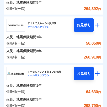
火災 1年
地震 1年
火災、地震保険期間
5年
264,392
保険料(一括)
円
0
13,468
27,750
建物
円
円
円
ジェイアイ傷害火災保険株式会社
じぶんでえらべる火災保険
お見積り
オールリスクプラン
0
10,331
9,250
ジェイアイ傷害火災保険株式会社のおすすめポイ
家財
円
円
円
ント
火災、地震保険期間
1年
保険料（一括）内訳
56,050
保険料(一括)
01
POINT
円
火災、地震保険期間
5年
火災 1年
地震 1年
268,910
保険料(一括)
円
イチオシ
02
POINT
ＳＯＭＰＯダイレクト損害保険株式会社
0
11,490
27,750
建物
円
円
円
ソニー損保の新ネット火災保険は、補償の組合せが自
トータルアシスト住まいの保険
お見積り
オールリスクプラン
ＳＯＭＰＯダイレクト損害保険株式会社のおすす
由だから、必要な補償に絞って選べます。
0
8,220
9,250
めポイント
家財
円
円
円
しかも「地震上乗せ特約（全半損時のみ）」で、地震
火災、地震保険期間
1年
の被害にも火災保険の保険金額に対して最大100％で備
保険料（一括）内訳
64,630
保険料(一括)
01
POINT
円
えられます（一部損は対象外）。
火災、地震保険期間
5年
火災 1年
地震 1年
298,790
保険料(一括)
円