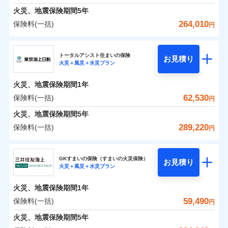
免責金額（自己負
料に対して、通常のdポイントとは別に1%相当のd
免責金額なし
募集文書番号
※1
水災
盗難
険金
失火見舞費用
担額）
火災、地震保険期間
5年
※3
※1破損・汚損の免責額5万円
ドコモスマート保険ナビ編集部の評価
ポイントが上乗せして進呈されるため、「d払い」
水濡れ
見積もりや保険会社とのご契約に先立ち、当社が提供する
※1水災料率は最低リスク区分を適用
火災 1年
水道管修理費用
地震 1年
※2水まわりトラブル、カギ開け対
騒擾（じょう）
※4
264,010
保険料(一括)
円
や「dカード」でお支払いの場合は最大2%のdポイ
ドコモスマート保険ナビの利用規約と個人情報の取扱いに
※2水ぬれ、破損、汚損等は自己負担
外部からの落下・
イチオシ
破損・汚損
02
応、ガラス破損の場合に60分までの
臨時費用
POINT
地震火災費用
※5
同意いただく必要があります。詳細について、以下をご確
補償内容
ントがたまります。また「d払い」であれば、ポイ
飛来・衝突
額5万円
修理費だけでなく、修理と密接に関わる費用も損害
ＳＯＭＰＯダイレクト損害保険株式会社
簡易作業無料でご提供いたします。弊
損害防止費用
0
9,380
27,750
建物
円
円
円
認ください。
※3事故時諸費用（火災・風水災等限
ントで保険料を支払うこともできます。
社提携業者にて24時間365日受付。受
ランキングをもっと見る
保険金としてまとめてお支払いしてくれます。
ソニー損保の新ネット火災保険は、補償の組合せが自
その他付帯される
トータルアシスト住まいの保険
残存物取片づけ費用
付帯される費用の
お見積り
定）特約セットありも選択可能
修理付帯費用
付後、専門業者が対応に向かいます。
説明事項
ドコモスマート保険ナビサービス利用規約
火災＋風災＋水災プラン
3つの基本プランからご自身にぴったりの補償をお
説明事項
費用の補償
ＳＯＭＰＯダイレクト損害保険株式会社のおすす
由だから、必要な補償に絞って選べます。
補償
全国の損害サービス拠点が一日でも早く保険金をお
※4修理費として保険金をお支払いし
失火見舞費用
免責金額（自己負
ガラス破損の対応時間は9時～20時と
ドコモスマート保険ナビ編集部の評価
免責金額なし
当社による個人情報の取扱いについて（プライバシー
0
6,460
9,250
めポイント
選びいただけます。さらに、自分好みにオプション
家財
ます。
円
円
円
しかも「地震上乗せ特約（全半損時のみ）」で、地震
届けできるよう万全の損害サービス体制で手厚く支
担額）
なります。
水道管修理費用
火災、地震保険期間
1年
ポリシー）
※5セットありも選択可能
インターネット割引
を追加・削除することで、補償内容を自由にカスタ
※3クレジットカード会社の分割払い
の被害にも火災保険の保険金額に対して最大100％で備
援が受けられます。
地震火災費用
保険料（一括）内訳
62,530
保険料(一括)
※6保険金額×5％、300万円限度
01
POINT
円
が可能なことがあります。詳しくは各
適用される割引
指定工務店割引
登記物件の火災保険をお申込みの方におすすめ！登記
マイズしていただけます。ニーズに合わせたパック
臨時費用
えられます（一部損は対象外）。
「メディカルアシスト」「介護アシスト」など豊富
※7一括払、長期一括払のみ
クレジットカード会社にご確認くださ
建築年割引（地震保険）
火災、地震保険期間
5年
情報の自動照合によるリアルタイム契約を実現！書類
単位での補償設計のため、どの補償が必要か不安な
損害防止費用
適用される割引
建築年割引
補償内容
な付帯サービスでお客様の日々の生活も充実したサ
い。
火災 1年
地震 1年
の提出と保険会社審査にお時間をいただきません！
人にも補償項目が選びやすいです。
289,220
保険料(一括)
補償内容
残存物取片づけ費用
付帯される費用保
円
ポートが受けられます。
その他条件
指定工務店特約
※6
補償の範囲
？
付帯サービス
険金
03
住まいの緊急かけつけサービス
POINT
失火見舞費用
日新火災が提供する安心と信頼の事故対応で、万が
募集文書番号
募集文書番号
東京海上日動火災保険株式会社
イチオシ
02
免責金額（自己負
POINT
0
11,400
27,750
建物
円
円
円
水道管修理費用
一の場合も迅速に対応します。お客さまからの事故
免責金額なし
※2
※1
すまいのサポート24
担額）
GKすまいの保険（すまいの火災保険）
免責金額（自己負
クレジットカード
お見積り
地震火災費用
免責金額なし
のご連絡の受付や事故相談などを、夜間・休日を問
※1
火災＋風災＋水災プラン
東京海上日動火災保険株式会社のおすすめポイン
担額）
お客様ご自身により、ウェブサイトでお手続きを完
リフォーム相談サービス
コンビニ払い
火災
風災・雹（ひょ
付帯サービス
わず、24時間・365日対応しています。
払込方法
0
6,600
臨時費用
9,250
ト
家財
円
了された場合、10％のインターネット割引が適用！
落雷
長期優良住宅の維持保全サポートサー
円
う）災、雪災
円
ジェイアイ傷害火災保険株式会社で
口座振替
適用される割引
建築年割引
火災、地震保険期間
1年
東京海上日動火災保険株式会社で
破裂・爆発
ビス
臨時費用
損害防止費用
（地震保険を除きます。）
お見積もり
正式名称は、すまいの保険です。本保険は、日新火災を引受保険会社
銀行振込
お見積もり
保険料（一括）内訳
59,490
保険料(一括)
01
POINT
円
損害防止費用
とし、取扱代理店であるドコモと共同募集代理店である株式会社ドコ
残存物取片づけ費用
付帯される費用保
減らしたコストをお客さまに還元
付帯サービス
水まわり・カギのトラブルサポート
ドコモスマート保険ナビ編集部の評価
水災
盗難
ベーシックプラン(水災あり)に該当す
モ・インシュアランス（以下、ドコモ・インシュアランス）が提供す
険金
ジェイアイ傷害火災保険株式会社の
残存物取片づけ費用
火災、地震保険期間
5年
失火見舞費用
付帯される費用保
備考
一括払
水濡れ
東京海上日動火災保険株式会社の
ドコモスマート保険ナビ編集部の評価
自分に必要な補償を選べる、だから保険料にムダが
る補償内容です
るものです。
※1
険金