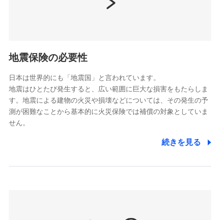
（https://www.nissay.co.jp）
はなさく生命保険株式会社
（https://www.life8739.co.jp/）
ドコモスマート保険ナビ編集部の評価
マニュライフ生命保険株式会社
（https://www.manulife.co.jp/）
地震保険の必要性
三井住友海上あいおい生命保険株式会社
ドコモの火災保険は、基本補償となる火災、破裂・爆
（https://www.msa-life.co.jp/）
発に加え、風災、落雷や盗難・水ぬれなど住まいを取
日本は世界的にも「地震国」と言われています。
メットライフ生命株式会社
地震はひとたび発生すると、広い範囲に巨大な損害をもたらしま
り巻く多様なリスクに対応。3つの基本プランから選択
(https://www.metlife.co.jp/)
す。地震による建物の火災や損壊などについては、その発生の予
でき、さらに補償内容を自由にカスタマイズ可能なた
メディケア生命保険株式会社
測が困難なことから基本的に火災保険では補償の対象としていま
め、住居形態やライフスタイルに合わせて無駄のない
（https://www.medicarelife.com/）
せん。
最適設計が実現できます。スマホ・PCで手続きが完結
し、24時間365日の事故受付で万一の際も安心。保険
■少額短期保険
続きを見る
株式会社アシロ少額短期保険
料に応じてdポイントもたまる、利便性とおトクさを兼
(https://kailash.co.jp/)
ね備えた火災保険です。
SBIいきいき少額短期保険会社 (https://www.i-
sedai.com/)
SBIペット少額短期保険株式会社
(https://www.sbipet-ssi.co.jp/)
SBIリスタ少額短期保険会社
ドコモの火災保険で