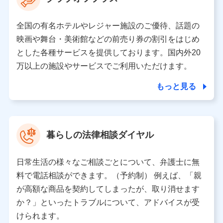
の取り扱いの全部または一部を委託する場合がありま
す。
全国の有名ホテルやレジャー施設のご優待、話題の
個人データの共同利用
映画や舞台・美術館などの前売り券の割引をはじめ
とした各種サービスを提供しております。国内外20
当社は株式会社NTTドコモとの間で、以下のとおり個
人データを共同利用します。
万以上の施設やサービスでご利用いただけます。
【共同して利用される利用データの項目】
もっと見る
当社又は株式会社NTTドコモがサービス提供等を通じて
取得した、以下の情報などの個人データ
基本情報
氏名、電話番号、メールアドレス、お客さまの識別子、属
暮らしの法律相談ダイヤル
性、連絡先、dポイントサービスのご利用に関する情報。例
として、dポイントカード番号、性別、年齢、家族構成、住
所、dポイント残高、dポイント利用履歴などが含まれます。
日常生活の様々なご相談ごとについて、弁護士に無
利用情報
料で電話相談ができます。（予約制） 例えば、「親
当社又は株式会社NTTドコモが提供する各種サービスなどの
ご契約・ご利用などに関する情報。例として、当社又は株式
が高額な商品を契約してしまったが、取り消せます
会社NTTドコモが提供する各種サービスのご契約状態・ご利
か？」といったトラブルについて、アドバイスが受
用履歴インターネット利用時の行動に関する情報、アプリケ
ーション利用時の行動に関する情報、購入されたサービスや
けられます。