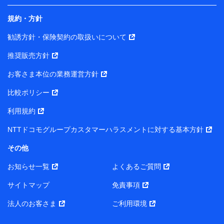
規約・方針
当社は株式会社NTTドコモ・フィナンシャルグループ
との間で、以下のとおり個人データを共同利用しま
勧誘方針・保険契約の取扱いについて
す。
推奨販売方針
【共同して利用される利用データの項目】
当社または株式会社NTTドコモ・フィナンシャルグルー
お客さま本位の業務運営方針
プがサービス提供等を通じて取得した、以下の情報など
比較ポリシー
の個人データ
基本情報
利用規約
氏名、電話番号、メールアドレス、お客さまの識別子、属
NTTドコモグループカスタマーハラスメントに対する基本方針
性、連絡先、dポイントサービスのご利用に関する情報。例
として、dポイントカード番号、性別、年齢、家族構成、住
その他
所、dポイント残高、dポイント利用履歴などが含まれます。
利用情報
お知らせ一覧
よくあるご質問
当社または株式会社NTTドコモ・フィナンシャルグループが
提供する各種サービスなどのご契約・ご利用などに関する情
サイトマップ
免責事項
報。例として、当社または株式会社NTTドコモ・フィナンシ
ャルグループが提供する各種サービスのご契約状態・ご利用
法人のお客さま
ご利用環境
履歴インターネット利用時の行動に関する情報、アプリケー
ション利用時の行動に関する情報、購入されたサービスや商