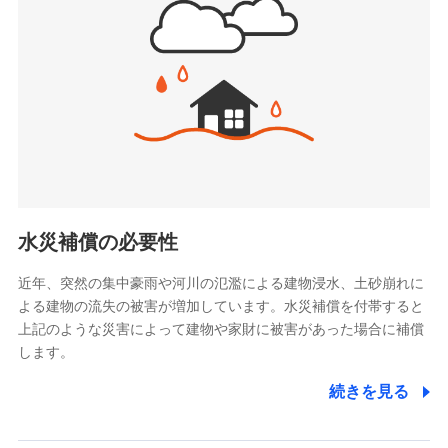
(https://www.jishin.co.jp/)
お見積もり
スマートプラス少額短期保険株式会社
（https://www.smartplus-insurance.com/）
見積もりや保険会社とのご契約に先立ち、当社が提供する
チューリッヒ少額短期保険株式会社
ドコモスマート保険ナビの利用規約と個人情報の取扱いに
(https://www.zurichssi.co.jp/)
同意いただく必要があります。詳細について、以下をご確
Tokio Marine X少額短期保険株式会社
認ください。
(https://www.tokiomarine-x.co.jp/)
ペットメディカルサポート株式会社
ドコモスマート保険ナビサービス利用規約
(https://pshoken.co.jp/)
当社による個人情報の取扱いについて（プライバシー
リトルファミリー少額短期保険株式会社
ポリシー）
(https://www.littlefamily-ssi.com/)
水災補償の必要性
2.共同募集を行う代理店から受領する個人情報
近年、突然の集中豪雨や河川の氾濫による建物浸水、土砂崩れに
よる建物の流失の被害が増加しています。水災補償を付帯すると
郵便、電話、およびＥメール等により、当社と取引のあるも
しくは委託を受けている保険会社・提携会社の保険その他に
上記のような災害によって建物や家財に被害があった場合に補償
関する情報を提供し、金融商品等の契約を勧奨するため、ま
します。
た維持管理等の委託業務遂行のため、またそれらに付帯、関
連する当社および提携会社のサービスを案内、提供するため
続きを見る
（なお、当社は複数の保険会社と取引があり、取得した個人
情報を取引のある他の保険会社の商品・サービスをご提案す
るために利用させていただくことがあります。）