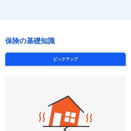
（https://www.axa.co.jp/）
※「ご契約者（保険にご加入されたお客さま）」が、その保険
す。
月払い
SBI生命保険株式会社（https://www.sbilife.co.jp/）
契約に関する緊急連絡先としてご親族を登録する制度。
FWD生命保険株式会社
ネット申込
（https://www.fwdlife.co.jp/）
申込方法
郵送
ソニー生命保険株式会社
対面
（https://www.sonylife.co.jp）
チューリッヒ保険会社で
SOMPOひまわり生命保険株式会社
保険の基礎知識
三井住友海上火災保険株式会社で
お見積もり
始期日
2026/04/01
（https://www.himawari-life.co.jp/）
お見積もり
第一ネオ生命保険株式会社
チューリッヒ保険会社の
※1損害割合が30%未満の場合は定率
（https://neofirst.co.jp/）
ピックアップ
三井住友海上火災保険株式会社の
詳細を見る
払、水災料率は最低リスク区分を適用
大樹生命保険株式会社（https://www.taiju-
詳細を見る
※2失火見舞費用の取扱いはなし
life.co.jp）
※3水道管修理費用の取扱いはなし
太陽生命保険株式会社（https://www.taiyo-
見積もりや保険会社とのご契約に先立ち、当社が提供する
説明事項
※4地震火災費用の取扱いはなし
見積もりや保険会社とのご契約に先立ち、当社が提供する
seimei.co.jp）
ドコモスマート保険ナビの利用規約と個人情報の取扱いに
※5火災・風災等の事故により建物に
ドコモスマート保険ナビの利用規約と個人情報の取扱いに
損害が生じたとき、日新火災がご案内
チューリッヒ生命保険株式会社
同意いただく必要があります。詳細について、以下をご確
同意いただく必要があります。詳細について、以下をご確
する修理業者（指定工務店）が建物の
認ください。
（https://www.zurichlife.co.jp/）
修理を行います。
認ください。
東京海上日動あんしん生命保険株式会社
ドコモスマート保険ナビサービス利用規約
（https://www.tmn-anshin.co.jp/）
ドコモスマート保険ナビサービス利用規約
当社による個人情報の取扱いについて（プライバシー
募集文書番号
なないろ生命保険株式会社
当社による個人情報の取扱いについて（プライバシー
ポリシー）
（https://www.nanairolife.co.jp/）
ポリシー）
日本生命保険相互会社