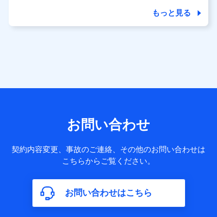
商品の名称・購入場所・決済に関する情報、アンケートの回
答に関する情報などが含まれます。
もっと見る
保険関連サービス情報
当社又は株式会社NTTドコモが提供する保険関連サービスに
関して取得し、又は保有する情報。例として、見積請求受付
時、資料請求受付時又はユーザー登録受付時に提供いただい
た情報（氏名、住所、生年月日、性別、保険契約者と被保険
者の関係、保険加入の目的、保険商品の内容、保険料、保険
料のお支払方法、車のメーカーや走行距離などの情報、建物
の構造や築年数などの情報、ペットの種類や年齢など）及び
お客様との応対記録 （お客様に提示した比較見積の試算結
果情報、メールマガジンを提供した際のメール内容や送信履
歴の情報及び保険の更改案内等を提供した際のメール内容や
送信履歴などの情報）が含まれます。
お問い合わせ
保険契約情報
当社又は株式会社NTTドコモが取得し、又は保有する保険契
約に関する情報。例として、保険契約者及び被保険者の氏
契約内容変更、事故のご連絡、その他のお問い合わせは
名、住所、生年月日、性別、保険契約者と被保険者の関係、
こちらからご覧ください。
保険加入の目的、保険商品の内容、保険料、保険料のお支払
方法、車のメーカーや走行距離などの情報、建物の構造や築
年数などの情報、ペットの種類や年齢などの情報などが含ま
お問い合わせはこちら
れます。
【共同して利用する者の範囲】