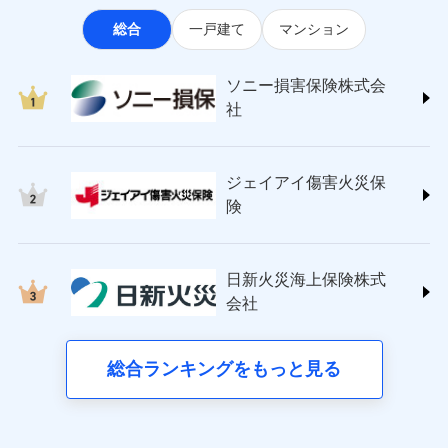
なります。
適用される割引
指定工務店割引
ソニー損害保険株式会社
見積もりや保険会社とのご契約に先立ち、当社が提供する
ポートが受けられます。
※3クレジットカード会社の分割払い
総合
一戸建て
マンション
(https://www.sonysonpo.co.jp/)
建築年割引（地震保険）
ドコモスマート保険ナビの利用規約と個人情報の取扱いに
募集文書番号
が可能なことがあります。詳しくは各
損害保険ジャパン株式会社 (https://www.sompo-
同意いただく必要があります。詳細について、以下をご確
クレジットカード会社にご確認くださ
その他条件
japan.co.jp/)
指定工務店特約
※5
い。
認ください。
ソニー損害保険株式会
ジェイアイ傷害火災保険株式会社で
ＳＯＭＰＯダイレクト損害保険株式会社
社
ドコモスマート保険ナビサービス利用規約
お見積もり
(https://www.sompo-direct.co.jp/)
すまいのサポート24
募集文書番号
東京海上日動火災保険株式会社で
当社による個人情報の取扱いについて（プライバシー
チューリッヒ保険会社 (https://www.zurich.co.jp/)
リフォーム相談サービス
付帯サービス
お見積もり
ポリシー）
ジェイアイ傷害火災保険株式会社の
東京海上日動火災保険株式会社
長期優良住宅の維持保全サポートサー
詳細を見る
ジェイアイ傷害火災保
(https://www.tokiomarine-nichido.co.jp/)
ビス
東京海上日動火災保険株式会社の
ドコモスマート保険ナビ編集部の評価
日新火災海上保険株式会社
険
詳細を見る
(https://www.nisshinfire.co.jp/)
備考
スリムプランに該当する補償内容です
見積もりや保険会社とのご契約に先立ち、当社が提供する
ペット＆ファミリー損害保険株式会社
すまいのリスクを６つに整理し、補償内容をシンプ
ドコモスマート保険ナビの利用規約と個人情報の取扱いに
ドコモスマート保険ナビ編集部の評価
(https://www.petfamilyins.co.jp/)
クレジットカード
ルにして、わかりやすいのが特徴です。
見積もりや保険会社とのご契約に先立ち、当社が提供する
同意いただく必要があります。詳細について、以下をご確
日新火災海上保険株式
三井住友海上火災保険株式会社 (https://www.ms-
コンビニ払い
ドコモスマート保険ナビの利用規約と個人情報の取扱いに
認ください。
会社
すまいやライフスタイルに応じた契約プランを選べ
チューリッヒのネット火災保険は
ダイレクト型でネッ
ins.com/)
同意いただく必要があります。詳細について、以下をご確
払込方法
口座振替
ます。
ドコモスマート保険ナビサービス利用規約
三井ダイレクト損害保険株式会社
ト完結のお手続き・リーズナブルな保険料
に加え、
火
認ください。
銀行振込
当社による個人情報の取扱いについて（プライバシー
建物が全焼・全壊時（延床面積に対する損害の割合
(https://www.mitsui-direct.co.jp/)
災に対する補償に加え、すべてのプランに盗難等がつ
総合ランキングをもっと見る
d払い
ドコモスマート保険ナビサービス利用規約
ポリシー）
が80％以上）には、建物保険金額を全額お支払いし
いており、
社会問題などを考慮された幅広い補償が特
当社による個人情報の取扱いについて（プライバシー
■生命保険
てくれます。
長です。
失火見舞金など付帯される費用保険金も多
一括払
ポリシー）
アクサ生命保険株式会社
※
家族Eye（親族連絡先制度）
がご利用できます。
く、ダイレクトでありながら充実した補償が魅力で
支払方法
年払い