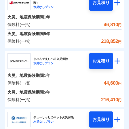
騒擾（じょう）
残存物取片づけ費用
「フルサポートプラン」、「セレクト（水災なし）プ
付帯される費用の
お見積り
険）
外部からの落下・
破損・汚損
0
9,400
9,250
ソニー損害保険株式会社のおすすめポイント
水まわりトラブル、カギ開け対応など「住まいのア
家財
円
円
円
補償
水災なしプラン
※
失火見舞費用
ラン
」の場合は、暮らしのQQ隊サービスがご利用い
免責金額（自己負
飛来・衝突
免責金額なし
シスタンスサービス」が無料付帯
担額）
水道管修理費用
ただけます。
火災、地震保険期間
1年
保険料（一括）内訳
01
POINT
補償の対象やお客さまの状況に応じたさまざまな割
地震火災費用
マンション等の共同住宅専用
46,810
保険料(一括)
円
臨時費用
引をご用意！
火災 1年
地震 1年
火災、地震保険期間
5年
損害防止費用
適用される割引
建築年割引
218,852
保険料(一括)
補償の範囲
補償内容
残存物取片づけ費用
？
付帯される費用保
03
円
POINT
イチオシ
02
POINT
補償の範囲
0
付帯サービス
険金
住まいの緊急かけつけサービス
6,776
27,750
？
建物
03
円
失火見舞費用
円
円
POINT
ジェイアイ傷害火災保険株式会社
補償内容
水道管修理費用
※3
ドコモの火災保険はインターネット完結型の保険の
じぶんでえらべる火災保険
免責金額（自己負
クレジットカード
お見積り
火災
地震火災費用
風災・雹（ひょ
免責金額なし
※2
水災なしプラン
0
6,465
9,250
ジェイアイ傷害火災保険株式会社のおすすめポイ
担額）
家財
円
ため、保険料がリーズナブルで、各種割引も充実し
円
円
落雷
う）災、雪災
コンビニ払い
火災
風災・雹（ひょ
払込方法
免責金額（自己負
破裂・爆発
ント
ています。
落雷
う）災、雪災
免責金額なし
口座振替
※2
適用される割引
建築年割引
火災、地震保険期間
1年
担額）
破裂・爆発
臨時費用
保険料のお支払いでdポイントがたまります！保険
銀行振込
保険料（一括）内訳
44,600
保険料(一括)
01
POINT
水災
盗難
円
損害防止費用
付帯サービス
料に対して、通常のdポイントとは別に1%相当のd
水まわり・カギのトラブルサポート
水濡れ
臨時費用
水災
盗難
※1
残存物取片づけ費用
火災、地震保険期間
5年
付帯される費用保
騒擾（じょう）
一括払
ポイントが上乗せして進呈されるため、「d払い」
水濡れ
損害防止費用
外部からの落下・
険金
破損・汚損
火災 1年
地震 1年
失火見舞費用
騒擾（じょう）
216,410
保険料(一括)
備考
諸費用特約セットなし
支払方法
年払い
円
や「dカード」でお支払いの場合は最大2%のdポイ
飛来・衝突
残存物取片づけ費用
外部からの落下・
イチオシ
付帯される費用保
破損・汚損
※3
02
POINT
水道管修理費用
※3
月払い
ントがたまります。また「d払い」であれば、ポイ
飛来・衝突
険金
ＳＯＭＰＯダイレクト損害保険株式会社
失火見舞費用
0
5,830
地震火災費用
27,750
クレジットカード
建物
円
円
円
ントで保険料を支払うこともできます。
ソニー損保の新ネット火災保険は、補償の組合せが自
水道管修理費用
チューリッヒのネット火災保険
お見積り
コンビニ払い
ネット申込
※4
水災なしプラン
払込方法
3つの基本プランからご自身にぴったりの補償をお
ＳＯＭＰＯダイレクト損害保険株式会社のおすす
由だから、必要な補償に絞って選べます。
地震火災費用
建築年割引
口座振替
申込方法
郵送
適用される割引