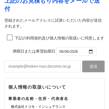
上記のお見積もり内容をメールで送
水道管修理費用
※2
すまいのサポート24
ドコモの火災保険はインターネット完結型の保険の
免責金額（自己負
イジー（番号通知方式）
クレジットカード
り巻く多様なリスクに対応。3つの基本プランから選択
火災
地震火災費用
風災・雹（ひょ
免責金額なし
付
担額）
リフォーム相談サービス
ため、保険料がリーズナブルで、各種割引も充実し
落雷
う）災、雪災
コンビニ払い
ＳＯＭＰＯダイレクト損害保険株式会社で
でき、さらに補償内容を自由にカスタマイズ可能なた
付帯サービス
火災
風災・雹（ひょ
払込方法
免責金額（自己負
破裂・爆発
長期優良住宅の維持保全サポートサー
ています。
落雷
う）災、雪災
募集文書番号
お見積もり
免責金額なし
口座振替
め、住居形態やライフスタイルに合わせて無駄のない
適用される割引
建築年割引
担額）
破裂・爆発
ビス
臨時費用
登録されたメールアドレスに試算いただいた内容が送信
保険料のお支払いでdポイントがたまります！保険
銀行振込
最適設計が実現できます。スマホ・PCで手続きが完結
水災
盗難
損害防止費用
されます。
付帯サービス
料に対して、通常のdポイントとは別に1%相当のd
水まわり・カギのトラブルサポート
水濡れ
し、24時間365日の事故受付で万一の際も安心。保険
ドコモスマート保険ナビ編集部の評価
臨時費用
水災
盗難
見積もりや保険会社とのご契約に先立ち、当社が提供する
ベーシックプラン(水災なし)に該当す
※1
残存物取片づけ費用
※2
付帯される費用保
備考
騒擾（じょう）
一括払
ポイントが上乗せして進呈されるため、「d払い」
水濡れ
料に応じてdポイントもたまる、利便性とおトクさを兼
る補償内容です
ドコモスマート保険ナビの利用規約と個人情報の取扱いに
損害防止費用
外部からの落下・
険金
破損・汚損
※1
失火見舞費用
騒擾（じょう）
下記の利用規約及び個人情報の取扱いに同意します
備考
諸費用特約セットなし
支払方法
年払い
や「dカード」でお支払いの場合は最大2%のdポイ
同意いただく必要があります。詳細について、以下をご確
飛来・衝突
ね備えた火災保険です。
残存物取片づけ費用
外部からの落下・
付帯される費用保
破損・汚損
※2
チューリッヒのネット火災保険は
ダイレクト型でネッ
水道管修理費用
※2
月払い
認ください。
ントがたまります。また「d払い」であれば、ポイ
飛来・衝突
クレジットカード
険金
失火見舞費用
ト完結のお手続き・リーズナブルな保険料
に加え、
火
ドコモスマート保険ナビ編集部の評価
地震火災費用
クレジットカード
ントで保険料を支払うこともできます。
コンビニ払い
満期日または希望始期日
ドコモスマート保険ナビサービス利用規約
水道管修理費用
災に対する補償に加え、すべてのプランに盗難等がつ
コンビニ払い
ネット申込
※3
払込方法
口座振替
払込方法
3つの基本プランからご自身にぴったりの補償をお
当社による個人情報の取扱いについて（プライバシー
地震火災費用
いており、
社会問題などを考慮された幅広い補償が特
建築年割引
口座振替
申込方法
郵送
登記物件の火災保険をお申込みの方におすすめ！登記
適用される割引
銀行振込
ポリシー）
選びいただけます。さらに、自分好みにオプション
長です。
失火見舞金など付帯される費用保険金も多
インターネット割引
銀行振込
対面
情報の自動照合によるリアルタイム契約を実現！書類
ドコモの火災保険で
d払い
修理付帯費用保険金
を追加・削除することで、補償内容を自由にカスタ
※3
く、ダイレクトでありながら充実した補償が魅力で
その他付帯される
お見積もり
の提出と保険会社審査にお時間をいただきません！
請求権保全行使手続費用保険金
マイズしていただけます。ニーズに合わせたパック
※3
水まわりサービス（24時間サポー
す。
補償内容
費用の補償
一括払
始期日
2025/10/01
一括払
ト）
損害拡大防止費用保険金
単位での補償設計のため、どの補償が必要か不安な
※3
補償内容
支払方法
年払い
支払方法
年払い
カギあけサービス（24時間サポー
個人情報の取扱いについて
見積もりや保険会社とのご契約に先立ち、当社が提供する
人にも補償項目が選びやすいです。
説明事項
※1水災料率は最低リスク区分を適用
月払い
付帯サービス
ト）
月払い
適用される割引
建築年割引
ドコモスマート保険ナビの利用規約と個人情報の取扱いに
免責金額（自己負
日新火災が提供する安心と信頼の事故対応で、万が
免責金額なし
※3
担額）
キャッシュレス・リペアサービス
同意いただく必要があります。詳細について、以下をご確
免責金額（自己負
事業者の名称・住所・代表者名
募集文書番号
一の場合も迅速に対応します。お客さまからの事故
免責金額なし
ネット申込
ジェイアイ傷害火災保険株式会社で
ネット申込
担額）
認ください。
水災初期費用補償特約
気象災害アラート
チューリッヒ保険会社で
その他条件
申込方法
のご連絡の受付や事故相談などを、夜間・休日を問
郵送
お見積もり
※4
株式会社ドコモ・インシュアランス
申込方法
郵送
臨時費用
建物の復旧に関する特約
※4