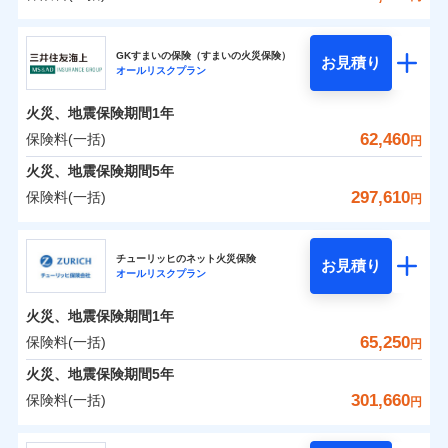
補償の範囲
？
03
POINT
東京海上日動火災保険株式会社
イチオシ
02
POINT
0
12,150
27,750
建物
円
円
円
GKすまいの保険（すまいの火災保険）
お見積り
オールリスクプラン
東京海上日動火災保険株式会社のおすすめポイン
お客様ご自身により、ウェブサイトでお手続きを完
火災
風災・雹（ひょ
0
6,900
9,250
ト
家財
円
了された場合、10％のインターネット割引が適用！
落雷
円
う）災、雪災
円
火災、地震保険期間
1年
破裂・爆発
（地震保険を除きます。）
保険料（一括）内訳
62,460
保険料(一括)
01
POINT
円
減らしたコストをお客さまに還元
水災
盗難
火災、地震保険期間
5年
水濡れ
自分に必要な補償を選べる、だから保険料にムダが
※1
火災 1年
騒擾（じょう）
地震 1年
297,610
保険料(一括)
円
ない！
外部からの落下・
破損・汚損
飛来・衝突
三井住友海上火災保険株式会社
地震保険もセットOK！
イチオシ
02
POINT
0
17,370
27,750
建物
円
円
円
チューリッヒのネット火災保険
「iehoいえほ」（補償選択型住宅用火災保険）
お見積り
オールリスクプラン
三井住友海上火災保険株式会社のおすすめポイン
お客さまのニーズ・ご予算に合わせて補償を自由に
0
10,260
9,250
ト
家財
円
お選びいただけます。
円
円
火災、地震保険期間
1年
補償の範囲
？
03
POINT
もしものとき、“時価”ではなく“新価”で保険金をお
保険料（一括）内訳
65,250
保険料(一括)
01
POINT
円
支払いします。
火災、地震保険期間
5年
上半期
新規契約数ランキング
家具や電化製品等の家財の保険金額も自由に選べま
火災 1年
地震 1年
301,660
保険料(一括)
火災
風災・雹（ひょ
円
す。
落雷
う）災、雪災
当社火災保険新規契約者数より算出[
年
月]（ドコモスマート保険
破裂・爆発
チューリッヒ保険会社
ネットに加え、お電話でもお申込み可能です！
イチオシ
02
POINT
0
15,590
27,750
ナビ調べ）
建物