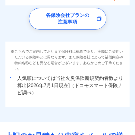
イチオシ
02
ォンアプリで支払うことができます。
POINT
クレジットカード
水災
盗難
トします！
5万円
詳細を見る
同意いただく必要があります。詳細について、以下をご確
ソニー損保の新ネット火災保険は、補償の組合せが
※4一部契約のみ
水濡れ
ドコモの火災保険
コンビニ払い
※3失火見舞費用の取扱いはなし
免責金額（自己負
※3
認ください。
※1
ネット申込
自由だから、必要な補償に絞って選べます。
免責金額なし
騒擾（じょう）
払込方法
※1
0
11,850
2,530
すまいのリスクを6つに整理し、補償内容をシンプルに
家財
円
円
円
上半期
新規契約数ランキング
各保険会社プランの
※4水道管修理費用の取扱いはなし
担額）
口座振替
外部からの落下・
破損・汚損
申込方法
郵送
ドコモスマート保険ナビサービス利用規約
募集文書番号
しかも、「地震上乗せ特約（全半損時のみ）」で、
説明事項
（破損・汚損等危険補償特約で補償対
わかりやすくしています！
見積もりや保険会社とのご契約に先立ち、当社が提供する
注意事項
飛来・衝突
※
ドコモの火災保険
のおすすめポイント
補償の範囲
銀行振込
？
03
POINT
補償内容
対面
象となる場合があります）
当社による個人情報の取扱いについて（プライバシー
ドコモスマート保険ナビの利用規約と個人情報の取扱いに
地震の被害にも最大100％で備えられます。
すまいやライフスタイルに応じた契約プランをご用意
臨時費用
当社火災保険新規契約者数より算出[
年
月]（ドコモスマート保険
※5地震火災費用の取扱いはなし
ポリシー）
同意いただく必要があります。詳細について、以下をご確
保険料（一括）内訳
01
POINT
しています。
損害防止費用
ナビ調べ）
一括払
※6火災・風災等の事故により建物に
始期日
2026/08/01
認ください。
お客さまのニーズに合わせてオプションの特約のご選
残存物取片づけ費用
付帯される費用保
損害が生じたとき、日新火災がご案内
支払方法
年払い
免責金額（自己負
火災
風災・雹（ひょ
免責金額なし
ドコモスマート保険ナビサービス利用規約
険金
する修理業者（指定工務店）が建物の
落雷
う）災、雪災
択が可能です。
失火見舞費用
担額）
火災 1年
地震 1年
※2
月払い
こちらでご案内しております保険料は概算であり、実際にご契約い
※1破損・汚損の免責額5万円
イチオシ
破裂・爆発
02
修理を行います。
POINT
当社による個人情報の取扱いについて（プライバシー
建物が全焼・全壊時（延床面積に対する損害の割合が
ただける保険料とは異なります。また保険会社によって補償内容や
水道管修理費用
※2水まわりトラブル、カギ開け対
※3
ドコモスマート保険ナビ編集部の評価
ソニー損害保険株式会社で
ポリシー）
特約名称なども異なる場合がございます。あらかじめご了承くださ
応、ガラス破損の場合に60分までの
臨時費用
80％以上）には、建物保険金額を全額お支払いいたし
ネット申込
地震火災費用
0
10,770
※4
7,580
建物
円
円
円
水災
補償内容
盗難
火災、自然災害、盗難などトータルでカバーし、大
お見積もり
募集文書番号
い。
簡易作業無料でご提供いたします。弊
損害防止費用
ます！
申込方法
郵送
水濡れ
切な住まいをお守りします！
社提携業者にて24時間365日受付。受
※1
ランキングをもっと見る
補償を自由に選べて、もしものときは「新価（再調達
騒擾（じょう）
人気順については当社
新規契約者数より
その他付帯される
残存物取片づけ費用
「フルサポートプラン」、「セレクト（水災なし）プ
付帯される費用の
対面
修理付帯費用
付後、専門業者が対応に向かいます。
外部からの落下・
破損・汚損
0
11,000
2,530
説明事項
費用の補償
水まわりトラブル、カギ開け対応など「住まいのア
家財
円
価額）」でお支払いします。
円
円
補償
算出[
年
月
日現在]（ドコモスマート保険ナ
見積もりや保険会社とのご契約に先立ち、当社が提供する
※
失火見舞費用
ラン
」の場合は、暮らしのQQ隊サービスがご利用い
免責金額（自己負
ガラス破損の対応時間は9時～20時と
飛来・衝突
免責金額なし
シスタンスサービス」が無料付帯
万一ご自宅が被害にあわれた場合は、修繕業者のご紹
ドコモスマート保険ナビの利用規約と個人情報の取扱いに
始期日
ビ調べ）
2026/01/01
担額）
なります。
水道管修理費用
ただけます。
インターネット割引
同意いただく必要があります。詳細について、以下をご確
※3クレジットカード会社の分割払い
介などをご利用いただけます。
補償の対象やお客さまの状況に応じたさまざまな割
地震火災費用
マンション等の共同住宅専用
が可能なことがあります。詳しくは各
適用される割引
指定工務店割引
認ください。
※1破損・汚損、物体の落下・飛来等/
臨時費用
コンビニ払いの払込票をスマートフォンアプリでお支
引をご用意！
クレジットカード会社にご確認くださ
ドコモスマート保険ナビ編集部の評価
騒擾、水濡れのみ自己負担額5万円
建築年割引（地震保険）
損害防止費用
払いが可能です。
適用される割引
ドコモスマート保険ナビサービス利用規約
建築年割引
い。
（物体の落下・飛来等/騒擾、水濡れ
補償の範囲
補償内容
残存物取片づけ費用
？
付帯される費用保
当社による個人情報の取扱いについて（プライバシー
03
POINT
説明事項
は建物のみ自己負担あり）
イチオシ
その他条件
指定工務店特約
02
※5
POINT
ドコモの火災保険は、基本補償となる火災、破裂・爆
補償の範囲
付帯サービス
険金
住まいの緊急かけつけサービス
？
ポリシー）
03
失火見舞費用
POINT
※2水道管修理費用の取扱いはなし
募集文書番号
補償内容
発に加え、風災、落雷や盗難・水ぬれなど住まいを取
※3一括払・年払のみ、コンビニ・ペ