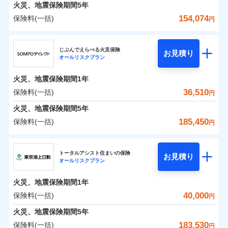
火災 1年
地震 1年
火災、地震保険期間
5年
154,074
保険料(一括)
円
0
15,683
7,580
建物
円
円
円
ジェイアイ傷害火災保険株式会社
じぶんでえらべる火災保険
お見積り
オールリスクプラン
0
13,066
2,530
ジェイアイ傷害火災保険株式会社のおすすめポイ
家財
円
円
円
ント
火災、地震保険期間
1年
保険料（一括）内訳
36,510
保険料(一括)
01
POINT
円
火災、地震保険期間
5年
火災 1年
地震 1年
185,450
保険料(一括)
円
イチオシ
02
POINT
ＳＯＭＰＯダイレクト損害保険株式会社
0
15,110
7,580
建物
円
円
円
ソニー損保の新ネット火災保険は、補償の組合せが自
トータルアシスト住まいの保険
お見積り
オールリスクプラン
ＳＯＭＰＯダイレクト損害保険株式会社のおすす
由だから、必要な補償に絞って選べます。
0
8,120
2,530
めポイント
家財
円
円
円
しかも「地震上乗せ特約（全半損時のみ）」で、地震
火災、地震保険期間
1年
の被害にも火災保険の保険金額に対して最大100％で備
保険料（一括）内訳
40,000
保険料(一括)
01
POINT
円
えられます（一部損は対象外）。
火災、地震保険期間
5年
火災 1年
地震 1年
183,530
保険料(一括)
円