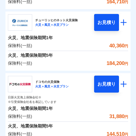
詳細を見る
火災 1年
騒擾（じょう）
地震 1年
失火見舞費用
水道管修理費用
164,710
保険料(一括)
備考
諸費用特約セットなし
詳細を見る
支払方法
年払い
円
ない！
外部からの落下・
破損・汚損
チューリッヒのネット火災保険は
ダイレクト型でネッ
水道管修理費用
地震火災費用
※2
月払い
飛来・衝突
クレジットカード
三井住友海上火災保険株式会社
すまいのリスクを６つに整理し、補償内容をシンプ
地震保険もセットOK！
イチオシ
ト完結のお手続き・リーズナブルな保険料
02
に加え、
火
POINT
0
17,830
地震火災費用
7,580
クレジットカード
建物
円
円
円
補償の範囲
？
見積もりや保険会社とのご契約に先立ち、当社が提供する
03
POINT
コンビニ払い
見積もりや保険会社とのご契約に先立ち、当社が提供する
ルにして、わかりやすいのが特徴です。
災に対する補償に加え、すべてのプランに盗難等がつ
チューリッヒのネット火災保険
「iehoいえほ」（補償選択型住宅用火災保険）
保険証券の不発行に関する特約（500
お見積り
コンビニ払い
ネット申込
※3
ドコモスマート保険ナビの利用規約と個人情報の取扱いに
適用される割引
払込方法
火災＋風災＋水災プラン
口座振替
ドコモスマート保険ナビの利用規約と個人情報の取扱いに
払込方法
三井住友海上火災保険株式会社のおすすめポイン
お客さまのニーズ・ご予算に合わせて補償を自由に
円）
いており、
すまいやライフスタイルに応じた契約プランを選べ
社会問題などを考慮された幅広い補償が特
建築年割引
同意いただく必要があります。詳細について、以下をご確
口座振替
申込方法
郵送
適用される割引
同意いただく必要があります。詳細について、以下をご確
銀行振込
0
9,910
2,530
ト
家財
円
お選びいただけます。
円
円
長です。
ます。
失火見舞金など付帯される費用保険金も多
インターネット割引
認ください。
銀行振込
火災、地震保険期間
1年
対面
火災
風災・雹（ひょ
認ください。
d払い
その他条件
住まいのアシスタンスサービス
補償の範囲
※2
？
03
POINT
く、ダイレクトでありながら充実した補償が魅力で
もしものとき、“時価”ではなく“新価”で保険金をお
落雷
う）災、雪災
建物が全焼・全壊時（延床面積に対する損害の割合
保険料（一括）内訳
ドコモスマート保険ナビサービス利用規約
40,360
保険料(一括)
01
POINT
円
ドコモスマート保険ナビサービス利用規約
破裂・爆発
水まわりサービス（24時間サポー
す。
支払いします。
一括払
始期日
2025/10/01
が80％以上）には、建物保険金額を全額お支払いし
当社による個人情報の取扱いについて（プライバシー
一括払
WEB見積もり+メールアドレス登録後
ト）
火災、地震保険期間
当社による個人情報の取扱いについて（プライバシー
5年
上半期
新規契約数ランキング
支払方法
年払い
てくれます。
家具や電化製品等の家財の保険金額も自由に選べま
ポリシー）
から4営業日+1日以降、お客さまが決
支払方法
年払い
水災
盗難
ポリシー）
火災 1年
地震 1年
カギあけサービス（24時間サポー
備考
184,200
保険料(一括)
火災
風災・雹（ひょ
円
※1雑危険（盗難を除く）および破汚
月払い
済した時点で保険のお申し込みと完了
付帯サービス
す。
水濡れ
※
説明事項
家族Eye（親族連絡先制度）
がご利用できます。
落雷
ト）
月払い
う）災、雪災
損において、自己負担額5万円
騒擾（じょう）
当社火災保険新規契約者数より算出[
となります。
年
月]（ドコモスマート保険
破裂・爆発
チューリッヒ保険会社
ネットに加え、お電話でもお申込み可能です！
イチオシ
※「ご契約者（保険にご加入されたお客さま）」が、その保険
02
キャッシュレス・リペアサービス
POINT
外部からの落下・
破損・汚損
0
13,640
7,580
ナビ調べ）
建物
円
円
円
ネット申込
契約に関する緊急連絡先としてご親族を登録する制度。
飛来・衝突
ネット申込
ドコモの火災保険
気象災害アラート
募集文書番号
お見積り
チューリッヒ保険会社で
クレジットカード
※3
申込方法
水災
郵送
盗難
※4
火災＋風災＋水災プラン
チューリッヒ保険会社のおすすめポイント
修理費だけでなく、修理と密接に関わる費用も損害保
申込方法
郵送
お見積もり
水濡れ
コンビニ払い
対面
補償の範囲
※1
？
0
03
9,160
2,530
払込方法
POINT
家財
騒擾（じょう）
円
険金としてまとめてお支払いします！
※保険料は下の場合の築年月で計算し
対面
円
円
日新火災海上保険会社※
口座振替
保険料（一括）内訳
01
外部からの落下・
破損・汚損
POINT
ています。
※引受保険会社名を表記しています
全国の損害サービス拠点が一日でも早く保険金をお届
チューリッヒ保険会社の
飛来・衝突
始期日
2024/10/01
銀行振込
新築：2026年1月
火災、地震保険期間
1年
始期日
2026/04/01
備考
詳細を見る
けできるよう万全の損害サービス体制で手厚く支援し
築5年：2021年1月
三井住友海上火災保険株式会社で
31,880
保険料(一括)
火災
風災・雹（ひょ
火災 1年
地震 1年
円
ランキングをもっと見る
ます！
築10年：2016年1月
※1破損・汚損の取扱いはなし
一括払
お見積もり
落雷
う）災、雪災
※1損害割合が30%未満の場合は定率
築15年：2011年1月
「メディカルアシスト」「介護アシスト」など豊富な
ドコモスマート保険ナビ編集部の評価
※2水道管修理費用の取扱いはなし
火災、地震保険期間
破裂・爆発
5年
補償内容
支払方法
年払い
見積もりや保険会社とのご契約に先立ち、当社が提供する
払、水災料率は最低リスク区分を適用
0
説明事項
※3コンビニ払の払込票をスマートフ
18,400
7,580
建物
円
付帯サービスでお客様の日々の生活もしっかりサポー
円
円
三井住友海上火災保険株式会社の
144,510
保険料(一括)
ドコモスマート保険ナビの利用規約と個人情報の取扱いに
※2破損・汚損、水ぬれは自己負担額
月払い
円