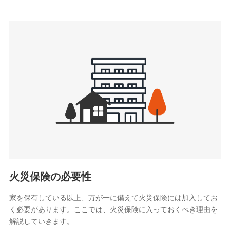
上記に係る連絡・手続き・管理等付帯業務を行うため
3.セミナー募集サイトから取得した個人情報
各種セミナーの案内、開催のため
上記に係る連絡・手続き・管理等付帯業務を行うため
4.家族・友達紹介にて取得した個人情報
被紹介者への連絡、及び当社と取引のあるもしくは委託を受
けている保険会社・提携会社の保険その他に関する情報を提
供し、金融商品等の契約を勧奨するため
アンケートやキャンペーン等の実施のため
上記に係る連絡・手続き・管理等付帯業務を行うため
5.通話録音にて取得する情報
電話対応の品質向上およびお問合せ内容の正確な把握のため
火災保険の必要性
家を保有している以上、万が一に備えて火災保険には加入してお
6.採用応募者の個人情報
く必要があります。ここでは、火災保険に入っておくべき理由を
採用選考および入社手続を実施するため
解説していきます。