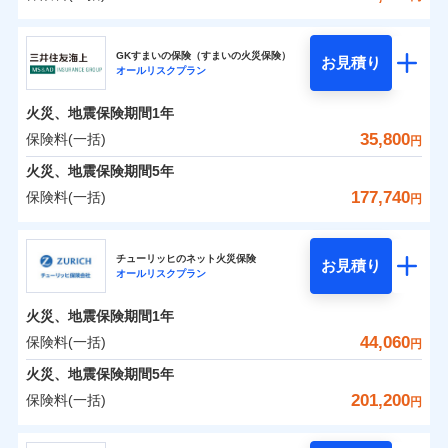
補償の範囲
？
03
POINT
東京海上日動火災保険株式会社
イチオシ
02
POINT
0
16,500
7,580
建物
円
円
円
GKすまいの保険（すまいの火災保険）
お見積り
オールリスクプラン
東京海上日動火災保険株式会社のおすすめポイン
お客様ご自身により、ウェブサイトでお手続きを完
火災
風災・雹（ひょ
0
9,900
2,530
ト
家財
円
了された場合、10％のインターネット割引が適用！
落雷
円
う）災、雪災
円
火災、地震保険期間
1年
破裂・爆発
（地震保険を除きます。）
保険料（一括）内訳
35,800
保険料(一括)
01
POINT
円
減らしたコストをお客さまに還元
水災
盗難
火災、地震保険期間
5年
水濡れ
自分に必要な補償を選べる、だから保険料にムダが
※1
火災 1年
騒擾（じょう）
地震 1年
177,740
保険料(一括)
円
ない！
外部からの落下・
破損・汚損
飛来・衝突
三井住友海上火災保険株式会社
地震保険もセットOK！
イチオシ
02
POINT
0
19,630
7,580
建物
円
円
円
チューリッヒのネット火災保険
「iehoいえほ」（補償選択型住宅用火災保険）
お見積り
オールリスクプラン
三井住友海上火災保険株式会社のおすすめポイン
お客さまのニーズ・ご予算に合わせて補償を自由に
0
10,260
2,530
ト
家財
円
お選びいただけます。
円
円
火災、地震保険期間
1年
補償の範囲
？
03
POINT
もしものとき、“時価”ではなく“新価”で保険金をお
保険料（一括）内訳
44,060
保険料(一括)
01
POINT
円
支払いします。
火災、地震保険期間
5年
上半期
新規契約数ランキング
家具や電化製品等の家財の保険金額も自由に選べま
火災 1年
地震 1年
201,200
保険料(一括)
火災
風災・雹（ひょ
円
す。
落雷
う）災、雪災
当社火災保険新規契約者数より算出[
年
月]（ドコモスマート保険
破裂・爆発
チューリッヒ保険会社
ネットに加え、お電話でもお申込み可能です！
イチオシ
02
POINT
0
15,820
7,580
ナビ調べ）
建物