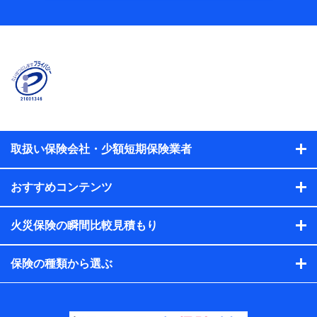
当社
株式会社NTTドコモ
【利用する者の利用目的】
当社又は株式会社NTTドコモが提供する保険関連サービスに
おけるユーザ登録受付および管理のため
当社又は株式会社NTTドコモと取引のあるもしくは委託を受
けている保険会社・提携会社の保険その他に関する情報を提
供するため、また維持管理等の委託業務遂行のため、またそ
れらに付帯、関連する当社、株式会社NTTドコモおよび提携
会社のサービスを案内、提供するため
取扱い保険会社・少額短期保険業者
（各サービスで取得したサービス利用履歴、ウェブサイトの
閲覧履歴、購買履歴、ご契約内容等のパーソナルデータを分
おすすめコンテンツ
析して、お客さまの趣味・嗜好・傾向に応じたサービス・商
品等に関するご提案や広告の配信等を行うことがありま
す。）
火災保険の瞬間比較見積もり
各種セミナーの開催のため
コンサルティングサービスの実施のため
アンケートやキャンペーン等の実施のため
保険の種類から選ぶ
上記に係る案内・手続き・管理等付帯業務を行うため
【当該個人データの管理について責任を有する者の名
称・住所・代表者名】