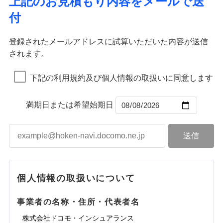
上記のお見積もり内容をメールで送
水道管修理費用
※2
すまいのサポート24
ドコモの火災保険はインターネット完結型の保険の
免責金額（自己負
イジー（番号通知方式）
クレジットカード
り巻く多様なリスクに対応。3つの基本プランから選択
火災
地震火災費用
風災・雹（ひょ
免責金額なし
付
担額）
リフォーム相談サービス
ため、保険料がリーズナブルで、各種割引も充実し
落雷
う）災、雪災
コンビニ払い
ＳＯＭＰＯダイレクト損害保険株式会社で
でき、さらに補償内容を自由にカスタマイズ可能なた
付帯サービス
火災
風災・雹（ひょ
払込方法
免責金額（自己負
破裂・爆発
長期優良住宅の維持保全サポートサー
ています。
落雷
う）災、雪災
募集文書番号
お見積もり
免責金額なし
口座振替
め、住居形態やライフスタイルに合わせて無駄のない
適用される割引
建築年割引
担額）
破裂・爆発
ビス
臨時費用
登録されたメールアドレスに試算いただいた内容が送信
保険料のお支払いでdポイントがたまります！保険
銀行振込
最適設計が実現できます。スマホ・PCで手続きが完結
水災
盗難
損害防止費用
されます。
付帯サービス
料に対して、通常のdポイントとは別に1%相当のd
水まわり・カギのトラブルサポート
水濡れ
し、24時間365日の事故受付で万一の際も安心。保険
ドコモスマート保険ナビ編集部の評価
臨時費用
水災
盗難
見積もりや保険会社とのご契約に先立ち、当社が提供する
ベーシックプラン(水災なし)に該当す
※1
残存物取片づけ費用
※2
付帯される費用保
備考
騒擾（じょう）
一括払
ポイントが上乗せして進呈されるため、「d払い」
水濡れ
料に応じてdポイントもたまる、利便性とおトクさを兼
る補償内容です
ドコモスマート保険ナビの利用規約と個人情報の取扱いに
損害防止費用
外部からの落下・
険金
破損・汚損
※1
失火見舞費用
騒擾（じょう）
下記の利用規約及び個人情報の取扱いに同意します
備考
諸費用特約セットなし
支払方法
年払い
や「dカード」でお支払いの場合は最大2%のdポイ
同意いただく必要があります。詳細について、以下をご確
飛来・衝突
ね備えた火災保険です。
残存物取片づけ費用
外部からの落下・
付帯される費用保
破損・汚損
※2
チューリッヒのネット火災保険は
ダイレクト型でネッ
水道管修理費用
※2
月払い
認ください。
ントがたまります。また「d払い」であれば、ポイ
飛来・衝突
クレジットカード
険金
失火見舞費用
ト完結のお手続き・リーズナブルな保険料
に加え、
火
ドコモスマート保険ナビ編集部の評価
地震火災費用
クレジットカード
ントで保険料を支払うこともできます。
コンビニ払い
満期日または希望始期日
ドコモスマート保険ナビサービス利用規約
水道管修理費用
災に対する補償に加え、すべてのプランに盗難等がつ
コンビニ払い
ネット申込
※3
払込方法
口座振替
払込方法
3つの基本プランからご自身にぴったりの補償をお
当社による個人情報の取扱いについて（プライバシー
地震火災費用
いており、
社会問題などを考慮された幅広い補償が特
建築年割引
口座振替
申込方法
郵送
登記物件の火災保険をお申込みの方におすすめ！登記
適用される割引
銀行振込
ポリシー）
選びいただけます。さらに、自分好みにオプション
長です。
失火見舞金など付帯される費用保険金も多
インターネット割引
銀行振込
対面
情報の自動照合によるリアルタイム契約を実現！書類
ドコモの火災保険で
d払い
修理付帯費用保険金
を追加・削除することで、補償内容を自由にカスタ
※3
く、ダイレクトでありながら充実した補償が魅力で
その他付帯される
お見積もり
の提出と保険会社審査にお時間をいただきません！
請求権保全行使手続費用保険金
マイズしていただけます。ニーズに合わせたパック
※3
水まわりサービス（24時間サポー
す。
補償内容
費用の補償
一括払
始期日
2025/10/01
一括払
ト）
損害拡大防止費用保険金
単位での補償設計のため、どの補償が必要か不安な
※3
補償内容
支払方法
年払い
支払方法
年払い
カギあけサービス（24時間サポー
個人情報の取扱いについて
見積もりや保険会社とのご契約に先立ち、当社が提供する
人にも補償項目が選びやすいです。
説明事項
※1水災料率は最低リスク区分を適用
月払い
付帯サービス
ト）
月払い
適用される割引
建築年割引
ドコモスマート保険ナビの利用規約と個人情報の取扱いに
免責金額（自己負
日新火災が提供する安心と信頼の事故対応で、万が
免責金額なし
※3
担額）
キャッシュレス・リペアサービス
同意いただく必要があります。詳細について、以下をご確
免責金額（自己負
事業者の名称・住所・代表者名
募集文書番号
一の場合も迅速に対応します。お客さまからの事故
免責金額なし
ネット申込
ジェイアイ傷害火災保険株式会社で
ネット申込
担額）
認ください。
水災初期費用補償特約
気象災害アラート
チューリッヒ保険会社で
その他条件
申込方法
のご連絡の受付や事故相談などを、夜間・休日を問
郵送
お見積もり
※4
株式会社ドコモ・インシュアランス
申込方法
郵送
臨時費用
建物の復旧に関する特約
※4