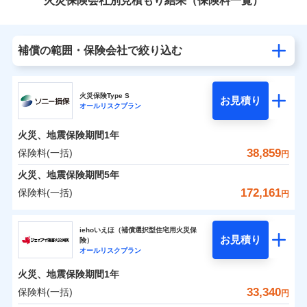
火災保険会社別見積もり結果（保険料一覧）
補償の範囲・保険会社で絞り込む
火災保険Type S
お見積り
オールリスクプラン
火災、地震保険期間
1年
38,859
保険料(一括)
円
火災、地震保険期間
5年
172,161
保険料(一括)
円
ソニー損害保険株式会社
iehoいえほ（補償選択型住宅用火災保
お見積り
険）
ソニー損害保険株式会社のおすすめポイント
オールリスクプラン
火災、地震保険期間
1年
保険料（一括）内訳
01
POINT
33,340
保険料(一括)
円