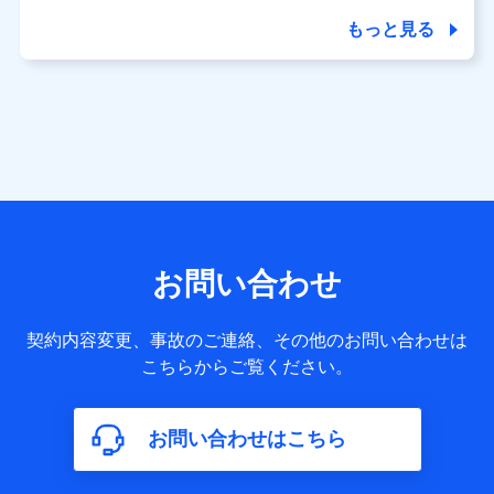
商品の名称・購入場所・決済に関する情報、アンケートの回
答に関する情報などが含まれます。
もっと見る
保険関連サービス情報
当社又は株式会社NTTドコモが提供する保険関連サービスに
関して取得し、又は保有する情報。例として、見積請求受付
時、資料請求受付時又はユーザー登録受付時に提供いただい
た情報（氏名、住所、生年月日、性別、保険契約者と被保険
者の関係、保険加入の目的、保険商品の内容、保険料、保険
料のお支払方法、車のメーカーや走行距離などの情報、建物
の構造や築年数などの情報、ペットの種類や年齢など）及び
お客様との応対記録 （お客様に提示した比較見積の試算結
果情報、メールマガジンを提供した際のメール内容や送信履
歴の情報及び保険の更改案内等を提供した際のメール内容や
送信履歴などの情報）が含まれます。
お問い合わせ
保険契約情報
当社又は株式会社NTTドコモが取得し、又は保有する保険契
約に関する情報。例として、保険契約者及び被保険者の氏
契約内容変更、事故のご連絡、その他のお問い合わせは
名、住所、生年月日、性別、保険契約者と被保険者の関係、
こちらからご覧ください。
保険加入の目的、保険商品の内容、保険料、保険料のお支払
方法、車のメーカーや走行距離などの情報、建物の構造や築
年数などの情報、ペットの種類や年齢などの情報などが含ま
お問い合わせはこちら
れます。
【共同して利用する者の範囲】