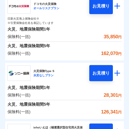
円
円
円
ドコモの火災保険
お見積り
水災
盗難
オールリスクプラン
チューリッヒ保険会社のおすすめポイント
修理費だけでなく、修理と密接に関わる費用も損害保
水濡れ
補償の範囲
※1
？
0
03
9,870
2,530
POINT
家財
騒擾（じょう）
円
険金としてまとめてお支払いします！
円
円
日新火災海上保険会社※
保険料（一括）内訳
01
外部からの落下・
破損・汚損
POINT
※引受保険会社名を表記しています
全国の損害サービス拠点が一日でも早く保険金をお届
飛来・衝突
火災、地震保険期間
1年
けできるよう万全の損害サービス体制で手厚く支援し
35,850
保険料(一括)
火災
風災・雹（ひょ
火災 1年
地震 1年
円
ランキングをもっと見る
ます！
落雷
う）災、雪災
「メディカルアシスト」「介護アシスト」など豊富な
火災、地震保険期間
破裂・爆発
5年
0
20,200
7,580
建物
円
付帯サービスでお客様の日々の生活もしっかりサポー
円
円
162,070
保険料(一括)
円
イチオシ
02
POINT
水災
盗難
トします！
水濡れ
ドコモの火災保険
※1
騒擾（じょう）
0
13,750
2,530
すまいのリスクを6つに整理し、補償内容をシンプルに
家財
円
円
円
上半期
新規契約数ランキング
火災保険Type S
外部からの落下・
破損・汚損
お見積り
わかりやすくしています！
水災なしプラン
飛来・衝突
※
ドコモの火災保険
のおすすめポイント
補償の範囲
？
03
POINT
補償内容
※2
すまいやライフスタイルに応じた契約プランをご用意
当社火災保険新規契約者数より算出[
年
月]（ドコモスマート保険
火災、地震保険期間
1年
保険料（一括）内訳
01
POINT
しています。
ナビ調べ）
28,301
保険料(一括)
円
お客さまのニーズに合わせてオプションの特約のご選
免責金額（自己負
火災
風災・雹（ひょ
免責金額なし
※2
落雷
う）災、雪災
択が可能です。
担額）
火災 1年
地震 1年
火災、地震保険期間
5年
イチオシ
破裂・爆発
02
POINT
建物が全焼・全壊時（延床面積に対する損害の割合が
126,341
保険料(一括)
円
臨時費用
80％以上）には、建物保険金額を全額お支払いいたし
0
13,240
7,580
建物
円
円
円
水災
補償内容
盗難
火災、自然災害、盗難などトータルでカバーし、大
ソニー損害保険株式会社
損害防止費用
ます！
水濡れ
切な住まいをお守りします！
iehoいえほ（補償選択型住宅用火災保
※1
ランキングをもっと見る