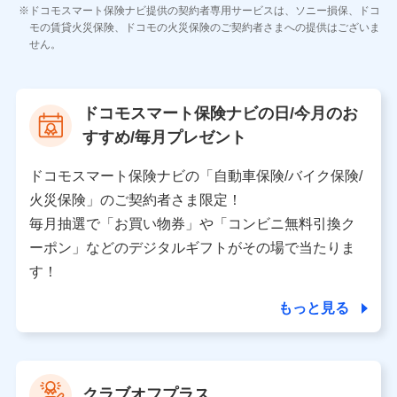
各種お問い合わせに対応するため
ドコモスマート保険ナビ提供の契約者専用サービスは、ソニー損保、ドコ
当社のサービスに関する情報提供や、皆様に有用なお知らせ
モの賃貸火災保険、ドコモの火災保険のご契約者さまへの提供はございま
をお送りするため
せん。
アンケートの送付のため
当社のサービスや媒体の運営改善に必要なデータを解析し、
分析するため
当社の対応品質向上やお問い合わせ内容の正確な把握のため
ドコモスマート保険ナビの日/今月のお
個人情報保護管理者の職名、連絡先
すすめ/毎月プレゼント
株式会社ドコモ・インシュアランス 営業部長
〒103-0013 東京都中央区日本橋人形町2-14-10 アー
ドコモスマート保険ナビの「自動車保険/バイク保険/
バンネット日本橋ビル 3F
火災保険」のご契約者さま限定！
株式会社ドコモ・インシュアランス
毎月抽選で「お買い物券」や「コンビニ無料引換ク
ーポン」などのデジタルギフトがその場で当たりま
個人情報の第三者提供について
す！
当社ではご本人の同意がある場合または法令に基づく場
合を除き、第三者に提供いたしません。
もっと見る
業務の委託
当社は利用目的の達成に必要な範囲内において個人情報
クラブオフプラス