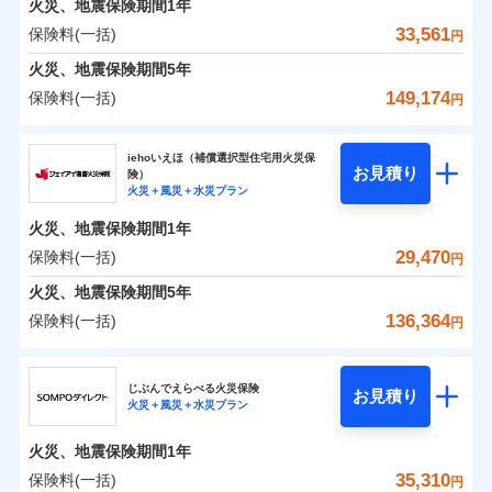
火災、地震保険期間
地震の被害にも最大100％で備えられます。
1年
保険料（一括）内訳
01
破裂・爆発
POINT
支払方法
年払い
支払いします。
一括払
WEB見積もり+メールアドレス登録後
33,561
保険料(一括)
上半期
新規契約数ランキング
円
その他条件
地震火災費用特約
月払い
※6
支払方法
年払い
家具や電化製品等の家財の保険金額も自由に選べま
から4営業日+1日以降、お客さまが決
水災
盗難
備考
火災
風災・雹（ひょ
火災 1年
地震 1年
火災、地震保険期間
5年
月払い
済した時点で保険のお申し込みと完了
す。
水濡れ
イチオシ
落雷
う）災、雪災
02
POINT
※1
暮らしのQQ隊（カギあけQQサービ
ネット申込
騒擾（じょう）
当社火災保険新規契約者数より算出[
となります。
年
月]（ドコモスマート保険
149,174
保険料(一括)
付帯サービス
破裂・爆発
円
ネットに加え、お電話でもお申込み可能です！
ス、水まわりQQサービス）
外部からの落下・
破損・汚損
ナビ調べ）
申込方法
郵送
ネット申込
0
8,730
7,580
建物
円
円
円
ドコモスマート保険ナビ編集部の評価
飛来・衝突
ソニー損害保険株式会社で
火災、自然災害、盗難などトータルでカバーし、大
ソニー損害保険株式会社
クレジットカード
対面
申込方法
郵送
※3
水災
盗難
お見積もり
切な住まいをお守りします！
クレジットカード
iehoいえほ（補償選択型住宅用火災保
※7
水濡れ
コンビニ払い
対面
お見積り
険）
補償の範囲
？
03
払込方法
POINT
騒擾（じょう）
コンビニ払い
補償を自由に選べて、もしものときは「新価（再調達
※7
0
9,050
2,530
ソニー損害保険株式会社のおすすめポイント
水まわりトラブル、カギ開け対応など「住まいのア
家財
円
円
円
始期日
2025/10/01
火災＋風災＋水災プラン
口座振替
払込方法
外部からの落下・
破損・汚損
口座振替
価額）」でお支払いします。
シスタンスサービス」が無料付帯
見積もりや保険会社とのご契約に先立ち、当社が提供する
飛来・衝突
始期日
2026/01/01
銀行振込
火災、地震保険期間
1年
保険料（一括）内訳
01
POINT
銀行振込
万一ご自宅が被害にあわれた場合は、修繕業者のご紹
ドコモスマート保険ナビの利用規約と個人情報の取扱いに
※7
※1水災料率は最低リスク区分を適用
補償の対象やお客さまの状況に応じたさまざまな割
29,470
保険料(一括)
火災
風災・雹（ひょ
円
※2盗難、水ぬれ等と破損等は5万円
ランキングをもっと見る
同意いただく必要があります。詳細について、以下をご確
介などをご利用いただけます。
※1損害割合が30%未満の場合は定率
一括払
引をご用意！
落雷
う）災、雪災
説明事項
※3損害保険金として支払い
認ください。
一括払
払、水災料率は最も水災リスクが低い
コンビニ払いの払込票をスマートフォンアプリでお支
火災 1年
地震 1年
火災、地震保険期間
破裂・爆発
5年
補償内容
支払方法
年払い
※4損害保険金が支払われる場合に限
水災等地を適用
支払方法
年払い
払いが可能です。
ドコモスマート保険ナビサービス利用規約
136,364
保険料(一括)
月払い
り、費用保険金として支払い
円
※2破損・汚損、物体の落下・飛来等/
イチオシ
月払い
02
水災
盗難
POINT
補償の範囲
0
当社による個人情報の取扱いについて（プライバシー
13,038
7,580
？
建物
03
円
円
円
POINT
騒擾、水濡れのみ自己負担額5万円
水濡れ
ジェイアイ傷害火災保険株式会社
説明事項
免責金額（自己負
ポリシー）
ネット申込
（物体の落下・飛来等/騒擾、水濡れ
募集文書番号
免責金額なし
騒擾（じょう）
※2
上半期
新規契約数ランキング
担額）
ネット申込
ドコモの火災保険はインターネット完結型の保険の
じぶんでえらべる火災保険
外部からの落下・
破損・汚損
は建物のみ自己負担あり）
お見積り
申込方法
郵送
火災＋風災＋水災プラン
飛来・衝突
0
10,413
2,530
ジェイアイ傷害火災保険株式会社のおすすめポイ
申込方法
家財
郵送
円
ため、保険料がリーズナブルで、各種割引も充実し
※3水道管修理費用の取扱いはなし
円
円
補償内容
※1
火災
対面
風災・雹（ひょ
臨時費用
※4一括払・年払のみ、コンビニ・ペ
ント
当社火災保険新規契約者数より算出[
対面
年
月]（ドコモスマート保険
ています。
ＳＯＭＰＯダイレクト損害保険株式会社で
落雷
う）災、雪災
火災、地震保険期間
1年
イジー（番号通知方式）
破裂・爆発
損害防止費用
ナビ調べ）
お見積もり
保険料のお支払いでdポイントがたまります！保険
始期日
2026/08/01
保険料（一括）内訳
35,310
保険料(一括)
01
POINT
円
残存物取片づけ費用
始期日
2024/10/01
付帯される費用保