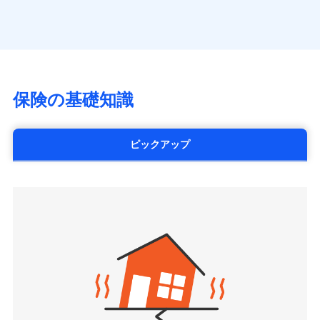
（https://www.axa.co.jp/）
※「ご契約者（保険にご加入されたお客さま）」が、その保険
す。
月払い
SBI生命保険株式会社（https://www.sbilife.co.jp/）
契約に関する緊急連絡先としてご親族を登録する制度。
FWD生命保険株式会社
ネット申込
（https://www.fwdlife.co.jp/）
申込方法
郵送
ソニー生命保険株式会社
対面
（https://www.sonylife.co.jp）
チューリッヒ保険会社で
SOMPOひまわり生命保険株式会社
保険の基礎知識
三井住友海上火災保険株式会社で
お見積もり
始期日
2026/04/01
（https://www.himawari-life.co.jp/）
お見積もり
第一ネオ生命保険株式会社
チューリッヒ保険会社の
※1損害割合が30%未満の場合は定率
（https://neofirst.co.jp/）
ピックアップ
三井住友海上火災保険株式会社の
詳細を見る
払、水災料率は最低リスク区分を適用
大樹生命保険株式会社（https://www.taiju-
詳細を見る
※2失火見舞費用の取扱いはなし
life.co.jp）
※3水道管修理費用の取扱いはなし
太陽生命保険株式会社（https://www.taiyo-
見積もりや保険会社とのご契約に先立ち、当社が提供する
説明事項
※4地震火災費用の取扱いはなし
見積もりや保険会社とのご契約に先立ち、当社が提供する
seimei.co.jp）
ドコモスマート保険ナビの利用規約と個人情報の取扱いに
※5火災・風災等の事故により建物に
ドコモスマート保険ナビの利用規約と個人情報の取扱いに
損害が生じたとき、日新火災がご案内
チューリッヒ生命保険株式会社
同意いただく必要があります。詳細について、以下をご確
同意いただく必要があります。詳細について、以下をご確
する修理業者（指定工務店）が建物の
認ください。
（https://www.zurichlife.co.jp/）
修理を行います。
認ください。
東京海上日動あんしん生命保険株式会社
ドコモスマート保険ナビサービス利用規約
（https://www.tmn-anshin.co.jp/）
ドコモスマート保険ナビサービス利用規約
当社による個人情報の取扱いについて（プライバシー
募集文書番号
なないろ生命保険株式会社
当社による個人情報の取扱いについて（プライバシー
ポリシー）
（https://www.nanairolife.co.jp/）
ポリシー）
日本生命保険相互会社