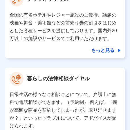
の取り扱いの全部または一部を委託する場合がありま
す。
全国の有名ホテルやレジャー施設のご優待、話題の
個人データの共同利用
映画や舞台・美術館などの前売り券の割引をはじめ
とした各種サービスを提供しております。国内外20
当社は株式会社NTTドコモとの間で、以下のとおり個
人データを共同利用します。
万以上の施設やサービスでご利用いただけます。
【共同して利用される利用データの項目】
もっと見る
当社又は株式会社NTTドコモがサービス提供等を通じて
取得した、以下の情報などの個人データ
基本情報
氏名、電話番号、メールアドレス、お客さまの識別子、属
暮らしの法律相談ダイヤル
性、連絡先、dポイントサービスのご利用に関する情報。例
として、dポイントカード番号、性別、年齢、家族構成、住
所、dポイント残高、dポイント利用履歴などが含まれます。
日常生活の様々なご相談ごとについて、弁護士に無
利用情報
料で電話相談ができます。（予約制） 例えば、「親
当社又は株式会社NTTドコモが提供する各種サービスなどの
ご契約・ご利用などに関する情報。例として、当社又は株式
が高額な商品を契約してしまったが、取り消せます
会社NTTドコモが提供する各種サービスのご契約状態・ご利
か？」といったトラブルについて、アドバイスが受
用履歴インターネット利用時の行動に関する情報、アプリケ
ーション利用時の行動に関する情報、購入されたサービスや
けられます。