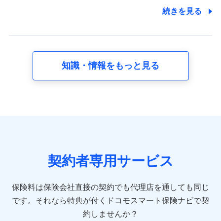
7.社員（従業者）の個人情報
続きを見る
人事･勤怠･健康・労務等の管理、給与支給、福利厚生・採用
退職関連処理等の各種手続きのため、当社と従業員または従
業員同士の連絡のため
知識・情報をもっと見る
8.取引先個人情報
取引先としての選定業務、営業情報の提供業務、契約締結手
続き業務、取引管理業務、およびこれらに準ずる業務の遂行
のため
9.お問い合わせ情報
各種お問い合わせに対応するため
契約者専用サービス
10.受託業務の 個人情報
受託業務の遂行およびこれらに準ずる業務の遂行のため
保険料は保険会社直接の契約でも代理店を通しても同じ
です。
それなら特典が付くドコモスマート保険ナビで契
11.マイカー通勤管理クラウド並びに法人向けASPサー
ビスに関してのお問い合わせ情報
約しませんか？