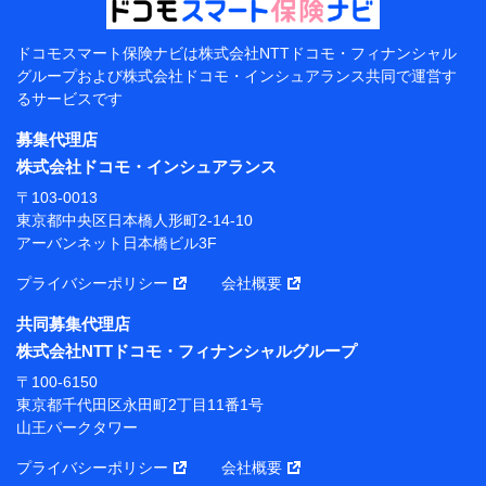
当該個人データを取り扱う各共同利用者（詳細は次のと
おり）
ドコモスマート保険ナビは
株式会社NTTドコモ・フィナンシャル
東京都千代田区永田町2丁目11番1号 山王パークタワー
グループおよび
株式会社ドコモ・インシュアランス共同で
運営す
株式会社NTTドコモ 代表取締役社長 前田 義晃
るサービスです
東京都中央区日本橋人形町2-14-10 アーバンネット日
募集代理店
本橋ビル 3F
株式会社ドコモ・インシュアランス
株式会社ドコモ・インシュアランス 代表取締役社
〒103-0013
長 吉村 忠義
東京都中央区日本橋人形町2-14-10
アーバンネット日本橋ビル3F
※ 当社および株式会社NTTドコモは、お客さまの情報
を利用させていただくにあたっては、「NTTドコモ パー
プライバシーポリシー
会社概要
ソナルデータ憲章」に定める行動原則を順守します 。
※ パーソナルデータダッシュボードの「第三者提供の
共同募集代理店
管理」の設定状態にかかわらず、共同利用する場合があ
株式会社NTTドコモ・フィナンシャルグループ
ります。
〒100-6150
※ dポイントクラブ会員ではないお客さま（2019年12
東京都千代田区永田町2丁目11番1号
月11日以降、一度もdポイントクラブ会員であったこと
山王パークタワー
がないお客さまに限る）に関する、2019年12月10日以
前に取得した個人データは、こちら の利用目的の範囲内
プライバシーポリシー
会社概要
に限って共同利用します。