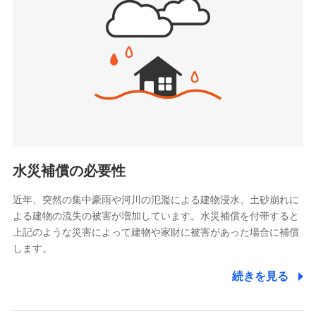
(https://www.jishin.co.jp/)
お見積もり
スマートプラス少額短期保険株式会社
（https://www.smartplus-insurance.com/）
見積もりや保険会社とのご契約に先立ち、当社が提供する
チューリッヒ少額短期保険株式会社
ドコモスマート保険ナビの利用規約と個人情報の取扱いに
(https://www.zurichssi.co.jp/)
同意いただく必要があります。詳細について、以下をご確
Tokio Marine X少額短期保険株式会社
認ください。
(https://www.tokiomarine-x.co.jp/)
ペットメディカルサポート株式会社
ドコモスマート保険ナビサービス利用規約
(https://pshoken.co.jp/)
当社による個人情報の取扱いについて（プライバシー
リトルファミリー少額短期保険株式会社
ポリシー）
(https://www.littlefamily-ssi.com/)
水災補償の必要性
2.共同募集を行う代理店から受領する個人情報
近年、突然の集中豪雨や河川の氾濫による建物浸水、土砂崩れに
よる建物の流失の被害が増加しています。水災補償を付帯すると
郵便、電話、およびＥメール等により、当社と取引のあるも
しくは委託を受けている保険会社・提携会社の保険その他に
上記のような災害によって建物や家財に被害があった場合に補償
関する情報を提供し、金融商品等の契約を勧奨するため、ま
します。
た維持管理等の委託業務遂行のため、またそれらに付帯、関
連する当社および提携会社のサービスを案内、提供するため
続きを見る
（なお、当社は複数の保険会社と取引があり、取得した個人
情報を取引のある他の保険会社の商品・サービスをご提案す
るために利用させていただくことがあります。）