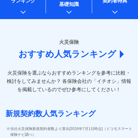
ランキング
契約者特典
※1水災料率は最低リスク区分を適用
一括払
万一ご自宅が被害にあわれた場合は、修繕業者のご紹
始期日
2026/01/01
同意いただく必要があります。詳細について、以下をご確
銀行振込
基礎知識
上記に係る案内・手続き・管理等付帯業務を行うため
※2損害保険金として支払い
支払方法
ドコモスマート保険ナビ編集部の評価
年払い
介などをご利用いただけます。
認ください。
説明事項
* 当社が委託を受けている保険会社の情報は、保険会社
※3損害保険金が支払われる場合に限
※1損害割合が30%未満の場合は定率
月払い
コンビニ払いの払込票をスマートフォンアプリでお支
一括払
ドコモスマート保険ナビサービス利用規約
り、費用保険金として支払い
のホームページに掲載しておりますので、ご確認くださ
払、水災料率は最も水災リスクが低い
補償内容
払いが可能です。
支払方法
年払い
ドコモの火災保険は、基本補償となる火災、破裂・爆
い。
当社による個人情報の取扱いについて（プライバシー
水災等地を適用
ネット申込
説明事項
月払い
募集文書番号
ポリシー）
発に加え、風災、落雷や盗難・水ぬれなど住まいを取
※2水道管修理費用の取扱いはなし
申込方法
郵送
■損害保険
※3一括払・年払のみ、コンビニ・ペ
り巻く多様なリスクに対応。3つの基本プランから選択
火災保険
免責金額（自己負
対面
ネット申込
イジー（番号通知方式）
あいおいニッセイ同和損害保険株式会社
免責金額なし
でき、さらに補償内容を自由にカスタマイズ可能なた
担額）
おすすめ人気ランキング
申込方法
(https://www.aioinissaydowa.co.jp/)
郵送
め、住居形態やライフスタイルに合わせて無駄のない
始期日
2024/10/01
ＳＯＭＰＯダイレクト損害保険株式会社で
募集文書番号
アクサ損害保険株式会社 (https://www.axa-
対面
最適設計が実現できます。スマホ・PCで手続きが完結
臨時費用
お見積もり
direct.co.jp/)
し、24時間365日の事故受付で万一の際も安心。保険
損害防止費用
※1水災料率は最低リスク区分を適用
火災保険を選ぶならおすすめランキングを参考に比較・
アニコム損害保険株式会社 (https://www.anicom-
始期日
2026/08/01
ドコモスマート保険ナビ編集部の評価
料に応じてdポイントもたまる、利便性とおトクさを兼
残存物取片づけ費用
※2盗難および水ぬれについては対象
付帯される費用保
sompo.co.jp/)
検討をしてみませんか？
各保険会社の「イチオシ」情報
見積もりや保険会社とのご契約に先立ち、当社が提供する
です。
険金
ね備えた火災保険です。
失火見舞費用
※2
東京海上ダイレクト損害保険株式会社
※1盗難、水濡れ、騒擾（じょう）、
を掲載しているのでぜひ参考にしてください！
※3水ぬれは自己負担額5万円
ドコモスマート保険ナビの利用規約と個人情報の取扱いに
修理費だけでなく、修理と密接に関わる費用も損害
水道管修理費用
外部からの落下・飛来・衝突は自動付
※3
(https://www.e-design.net/)
※4事故時諸費用（火災・風水災等限
同意いただく必要があります。詳細について、以下をご確
保険金としてまとめてお支払いしてくれます。
帯です。
地震火災費用
AIG損害保険株式会社
※4
説明事項
ドコモスマート保険ナビ編集部の評価
定）特約セットありも選択可能
認ください。
※2水まわりトラブル、カギ開け対
(https://www.aig.co.jp/sonpo)
全国の損害サービス拠点が一日でも早く保険金をお
※5修理費として保険金をお支払いし
応、ガラス破損の場合に60分までの
ドコモスマート保険ナビサービス利用規約
新規契約数人気ランキング
ます。
その他付帯される
ＳＢＩ損害保険株式会社
届けできるよう万全の損害サービス体制で手厚く支
修理付帯費用
簡易作業無料でご提供いたします。弊
登記物件の火災保険をお申込みの方におすすめ！登記
※6セットありも選択可能
費用の補償
当社による個人情報の取扱いについて（プライバシー
ドコモの火災保険で
(https://www.sbisonpo.co.jp/)
援が受けられます。
社提携業者にて24時間365日受付。受
※7保険金額×5％、300万円限度
情報の自動照合によるリアルタイム契約を実現！書類
説明事項
ポリシー）
お見積もり
ジェイアイ傷害火災保険株式会社
付後、専門業者が対応に向かいます。
当社火災保険新規契約者数より算出[2026年7月1日時点]（ドコモスマート
「メディカルアシスト」「介護アシスト」など豊富
※8一括払、長期一括払のみ
の提出と保険会社審査にお時間をいただきません！
インターネット割引
(https://www.jihoken.co.jp/)
ガラス破損の対応時間は9時～20時と
保険ナビ調べ）
な付帯サービスでお客様の日々の生活も充実したサ