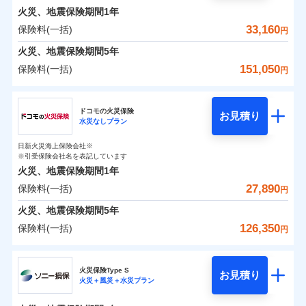
0
3,880
2,530
めポイント
選びいただけます。さらに、自分好みにオプション
家財
円
円
円
しかも「地震上乗せ特約（全半損時のみ）」で、地震
インターネット割引
銀行振込
火災、地震保険期間
1年
対面
修理付帯費用保険金
を追加・削除することで、補償内容を自由にカスタ
※4
の被害にも火災保険の保険金額に対して最大100％で備
その他付帯される
保険料（一括）内訳
33,160
保険料(一括)
01
POINT
円
請求権保全行使手続費用保険金
マイズしていただけます。ニーズに合わせたパック
※4
えられます（一部損は対象外）。
水まわりサービス（24時間サポー
補償内容
費用の補償
一括払
始期日
2025/10/01
ト）
火災、地震保険期間
5年
損害拡大防止費用保険金
単位での補償設計のため、どの補償が必要か不安な
※4
補償内容
支払方法
年払い
火災 1年
地震 1年
カギあけサービス（24時間サポー
人にも補償項目が選びやすいです。
151,050
保険料(一括)
円
※1水災料率は最低リスク区分を適用
月払い
付帯サービス
ト）
適用される割引
建築年割引
補償の範囲
免責金額（自己負
？
03
説明事項
※2雑危険（盗難を除く）および破汚
POINT
日新火災が提供する安心と信頼の事故対応で、万が
免責金額なし
※2
チューリッヒ保険会社
イチオシ
担額）
02
キャッシュレス・リペアサービス
免責金額（自己負
POINT
損において、自己負担額5万円
0
9,000
7,580
建物
円
円
円
一の場合も迅速に対応します。お客さまからの事故
免責金額なし
ネット申込
※1
担額）
家財破損支払限度額50万円
ドコモの火災保険
気象災害アラート
お見積り
申込方法
のご連絡の受付や事故相談などを、夜間・休日を問
郵送
※5
水災なしプラン
チューリッヒ保険会社のおすすめポイント
お客様ご自身により、ウェブサイトでお手続きを完
臨時費用
その他条件
水災初期費用補償特約
※3
募集文書番号
火災
風災・雹（ひょ
わず、24時間・365日対応しています。
対面
0
5,950
臨時費用
2,530
家財
円
了された場合、10％のインターネット割引が適用！
落雷
※保険料は下の場合の築年月で計算し
損害防止費用
円
う）災、雪災
円
建物の復旧に関する特約
日新火災海上保険会社※
保険料（一括）内訳
01
破裂・爆発
POINT
ています。
損害防止費用
※引受保険会社名を表記しています
（地震保険を除きます。）
残存物取片づけ費用
付帯される費用保
正式名称は、すまいの保険です。本保険は、日新火災を引受保険会社
※4
始期日
2024/10/01
新築：2026年1月
火災、地震保険期間
1年
険金
とし、取扱代理店であるドコモと共同募集代理店である株式会社ドコ
残存物取片づけ費用
メディカルアシスト
備考
付帯される費用保
失火見舞費用
※5
減らしたコストをお客さまに還元
築5年：2021年1月
付帯サービス
水災
盗難
モ・インシュアランス（以下、ドコモ・インシュアランス）が提供す
険金
27,890
保険料(一括)
火災 1年
地震 1年
失火見舞費用
介護アシスト
円
水道管修理費用
水濡れ
築10年：2016年1月
※1水災料率は最低リスク区分を適用
自分に必要な補償を選べる、だから保険料にムダが
るものです。
騒擾（じょう）
水道管修理費用
築15年：2011年1月
地震火災費用
※2破損・汚損の取扱いはなし
火災、地震保険期間
5年
ない！
外部からの落下・
破損・汚損
クレジットカード
ドコモスマート保険ナビ編集部の評価
0
※3水道管修理費用の取扱いはなし
13,450
地震火災費用
7,580
建物
円
円
円
飛来・衝突
126,350
保険料(一括)
説明事項
円
地震保険もセットOK！
イチオシ
02
※4コンビニ払の払込票をスマートフ
POINT
コンビニ払い
クレジットカード
防犯対策費用特約
その他付帯される
補償の範囲
？
03
POINT
払込方法
ォンアプリで支払うことができます。
「iehoいえほ」（補償選択型住宅用火災保険）
ドコモの火災保険
費用の補償
保険証券の不発行に関する特約（500
口座振替
コンビニ払い
特別費用保険金特約
※4
ソニー損保の新ネット火災保険は、補償の組合せが
適用される割引
※5一部契約のみ
払込方法
0
9,600
2,530
家財
お客さまのニーズ・ご予算に合わせて補償を自由に
円
円）
円
円
銀行振込
口座振替
火災保険Type S
自由だから、必要な補償に絞って選べます。
お見積り
お選びいただけます。
火災＋風災＋水災プラン
※
ドコモの火災保険
地震保険建築年割引
のおすすめポイント
銀行振込
火災
風災・雹（ひょ
募集文書番号
適用される割引
しかも、「地震上乗せ特約（全半損時のみ）」で、
その他条件
住まいのアシスタンスサービス
補償の範囲
※2
？
03
POINT
一括払
もしものとき、“時価”ではなく“新価”で保険金をお
家財セット割引
落雷
う）災、雪災