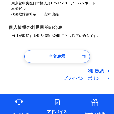
ドコモスマート保険ナビサービス利用規約
お見積もり
わず、24時間・365日対応しています。
対面
東京都中央区日本橋人形町2-14-10 アーバンネット日
臨時費用
※保険料は下の場合の築年月で計算し
対面
損害防止費用
当社による個人情報の取扱いについて（プライバシー
ジェイアイ傷害火災保険株式会社の
本橋ビル
ています。
損害防止費用
メディカルアシスト
残存物取片づけ費用
付帯される費用保
正式名称は、すまいの保険です。本保険は、日新火災を引受保険会社
チューリッヒ保険会社の
※5
ポリシー）
詳細を見る
付帯サービス
始期日
2024/10/01
新築：2026年1月
代表取締役社長 吉村 忠義
始期日
2026/04/01
険金
とし、取扱代理店であるドコモと共同募集代理店である株式会社ドコ
残存物取片づけ費用
介護アシスト
備考
付帯される費用保
詳細を見る
失火見舞費用
※6
築5年：2021年1月
モ・インシュアランス（以下、ドコモ・インシュアランス）が提供す
険金
失火見舞費用
水道管修理費用
築10年：2016年1月
ドコモスマート保険ナビ編集部の評価
※1水災料率は最低リスク区分を適用
るものです。
※1破損・汚損、水ぬれは自己負担額
個人情報の利用目的の公表
見積もりや保険会社とのご契約に先立ち、当社が提供する
クレジットカード
水道管修理費用
築15年：2011年1月
地震火災費用
※2水道管修理費用の取扱いはなし
見積もりや保険会社とのご契約に先立ち、当社が提供する
5万円
ドコモスマート保険ナビの利用規約と個人情報の取扱いに
コンビニ払い
説明事項
※3コンビニ払の払込票をスマートフ
地震火災費用
当社が取得する個人情報の利用目的は以下の通りです。
払込方法
ドコモスマート保険ナビの利用規約と個人情報の取扱いに
※2失火見舞費用の取扱いはなし
ソニー損保の新ネット火災保険は、補償の組合せが
同意いただく必要があります。詳細について、以下をご確
ォンアプリで支払うことができます。
口座振替
クレジットカード
防犯対策費用特約
その他付帯される
補償の範囲
※3水道管修理費用の取扱いはなし
？
同意いただく必要があります。詳細について、以下をご確
03
POINT
認ください。
自由だから、必要な補償に絞って選べます。
※4一部契約のみ
費用の補償
保険証券の不発行に関する特約（500
銀行振込
コンビニ払い
（破損・汚損等危険補償特約で補償対
特別費用保険金特約
※3
認ください。
適用される割引
1.見積請求受付時、資料請求受付時、ユーザー登録受
払込方法
円）
しかも、「地震上乗せ特約（全半損時のみ）」で、
ドコモスマート保険ナビサービス利用規約
説明事項
象となる場合があります）
口座振替
付時
ドコモスマート保険ナビサービス利用規約
募集文書番号
※4地震火災費用の取扱いはなし
全文表示
地震の被害にも最大100％で備えられます。
一括払
当社による個人情報の取扱いについて（プライバシー
地震保険建築年割引
銀行振込
火災
風災・雹（ひょ
適用される割引
ユーザー登録受付および、管理のため
※5火災・風災等の事故により建物に
当社による個人情報の取扱いについて（プライバシー
その他条件
住まいのアシスタンスサービス
※2
ポリシー）
支払方法
年払い
家財セット割引
落雷
う）災、雪災
郵便、電話、およびＥメール等により、当社と取引のあるも
損害が生じたとき、日新火災がご案内
ポリシー）
破裂・爆発
月払い
一括払
しくは委託を受けている保険会社・提携会社の保険その他に
する修理業者（指定工務店）が建物の
利用規約
WEB見積もり+メールアドレス登録後
その他条件
地震火災費用特約
関する情報を提供し、金融商品等の契約を勧奨するため、ま
修理を行います。
※7
支払方法
年払い
から4営業日+1日以降、お客さまが決
プライバシーポリシー
水災
盗難
備考
た維持管理等の委託業務遂行のため、またそれらに付帯、関
ネット申込
月払い
済した時点で保険のお申し込みと完了
水濡れ
連する当社および提携会社のサービスを案内、提供するため
ソニー損害保険株式会社で
※1
クレジットカード
申込方法
郵送
※8
募集文書番号
騒擾（じょう）
となります。
（なお、当社は複数の保険会社と取引があり、取得した個人
ドコモスマート保険ナビ編集部の評価
お見積もり
外部からの落下・
破損・汚損
コンビニ払い
対面
※8
ネット申込
情報を取引のある他の保険会社の商品・サービスをご提案す
払込方法
飛来・衝突
口座振替
クレジットカード
申込方法
郵送
※3
るために利用させていただくことがあります。）
補償を自由に選べて、もしものときは「新価（再調達
始期日
2025/10/01
各種セミナーの開催のため
銀行振込
コンビニ払い
※8
対面
見積もりや保険会社とのご契約に先立ち、当社が提供する
払込方法
コンサルティングサービスの実施のため
価額）」でお支払いします。
口座振替
ドコモスマート保険ナビの利用規約と個人情報の取扱いに
アドバイス
アンケートやキャンペーン等の実施のため