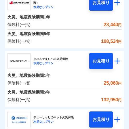
騒擾（じょう）
残存物取片づけ費用
「フルサポートプラン」、「セレクト（水災なし）プ
付帯される費用の
お見積り
険）
外部からの落下・
破損・汚損
0
12,500
2,530
ソニー損害保険株式会社のおすすめポイント
水まわりトラブル、カギ開け対応など「住まいのア
家財
円
円
円
補償
水災なしプラン
※
失火見舞費用
ラン
」の場合は、暮らしのQQ隊サービスがご利用い
免責金額（自己負
飛来・衝突
免責金額なし
シスタンスサービス」が無料付帯
担額）
水道管修理費用
ただけます。
火災、地震保険期間
1年
保険料（一括）内訳
01
POINT
補償の対象やお客さまの状況に応じたさまざまな割
地震火災費用
マンション等の共同住宅専用
23,440
保険料(一括)
円
臨時費用
引をご用意！
火災 1年
地震 1年
火災、地震保険期間
5年
損害防止費用
適用される割引
建築年割引
108,534
保険料(一括)
補償の範囲
補償内容
残存物取片づけ費用
？
付帯される費用保
03
円
POINT
イチオシ
02
POINT
補償の範囲
0
付帯サービス
険金
住まいの緊急かけつけサービス
8,991
7,580
？
建物
03
円
失火見舞費用
円
円
POINT
ジェイアイ傷害火災保険株式会社
補償内容
水道管修理費用
※3
ドコモの火災保険はインターネット完結型の保険の
じぶんでえらべる火災保険
免責金額（自己負
クレジットカード
お見積り
火災
地震火災費用
風災・雹（ひょ
免責金額なし
※2
水災なしプラン
0
9,200
2,530
ジェイアイ傷害火災保険株式会社のおすすめポイ
担額）
家財
円
ため、保険料がリーズナブルで、各種割引も充実し
円
円
落雷
う）災、雪災
コンビニ払い
火災
風災・雹（ひょ
払込方法
免責金額（自己負
破裂・爆発
ント
ています。
落雷
う）災、雪災
免責金額なし
口座振替
※2
適用される割引
建築年割引
火災、地震保険期間
1年
担額）
破裂・爆発
臨時費用
保険料のお支払いでdポイントがたまります！保険
銀行振込
保険料（一括）内訳
25,060
保険料(一括)
01
POINT
水災
盗難
円
損害防止費用
付帯サービス
料に対して、通常のdポイントとは別に1%相当のd
水まわり・カギのトラブルサポート
水濡れ
臨時費用
水災
盗難
※1
残存物取片づけ費用
火災、地震保険期間
5年
付帯される費用保
騒擾（じょう）
一括払
ポイントが上乗せして進呈されるため、「d払い」
水濡れ
損害防止費用
外部からの落下・
険金
破損・汚損
火災 1年
地震 1年
失火見舞費用
騒擾（じょう）
132,950
保険料(一括)
備考
諸費用特約セットなし
支払方法
年払い
円
や「dカード」でお支払いの場合は最大2%のdポイ
飛来・衝突
残存物取片づけ費用
外部からの落下・
イチオシ
付帯される費用保
破損・汚損
※3
02
POINT
水道管修理費用
※3
月払い
ントがたまります。また「d払い」であれば、ポイ
飛来・衝突
険金
ＳＯＭＰＯダイレクト損害保険株式会社
失火見舞費用
0
9,450
地震火災費用
7,580
クレジットカード
建物
円
円
円
ントで保険料を支払うこともできます。
ソニー損保の新ネット火災保険は、補償の組合せが自
水道管修理費用
チューリッヒのネット火災保険
お見積り
コンビニ払い
ネット申込
※4
水災なしプラン
払込方法
3つの基本プランからご自身にぴったりの補償をお
ＳＯＭＰＯダイレクト損害保険株式会社のおすす
由だから、必要な補償に絞って選べます。
地震火災費用
建築年割引
口座振替
申込方法
郵送
適用される割引