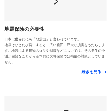
（https://www.nissay.co.jp）
はなさく生命保険株式会社
（https://www.life8739.co.jp/）
ドコモスマート保険ナビ編集部の評価
マニュライフ生命保険株式会社
（https://www.manulife.co.jp/）
地震保険の必要性
三井住友海上あいおい生命保険株式会社
ドコモの火災保険は、基本補償となる火災、破裂・爆
（https://www.msa-life.co.jp/）
発に加え、風災、落雷や盗難・水ぬれなど住まいを取
日本は世界的にも「地震国」と言われています。
メットライフ生命株式会社
地震はひとたび発生すると、広い範囲に巨大な損害をもたらしま
り巻く多様なリスクに対応。3つの基本プランから選択
(https://www.metlife.co.jp/)
す。地震による建物の火災や損壊などについては、その発生の予
でき、さらに補償内容を自由にカスタマイズ可能なた
メディケア生命保険株式会社
測が困難なことから基本的に火災保険では補償の対象としていま
め、住居形態やライフスタイルに合わせて無駄のない
（https://www.medicarelife.com/）
せん。
最適設計が実現できます。スマホ・PCで手続きが完結
し、24時間365日の事故受付で万一の際も安心。保険
■少額短期保険
続きを見る
株式会社アシロ少額短期保険
料に応じてdポイントもたまる、利便性とおトクさを兼
(https://kailash.co.jp/)
ね備えた火災保険です。
SBIいきいき少額短期保険会社 (https://www.i-
sedai.com/)
SBIペット少額短期保険株式会社
(https://www.sbipet-ssi.co.jp/)
SBIリスタ少額短期保険会社
ドコモの火災保険で