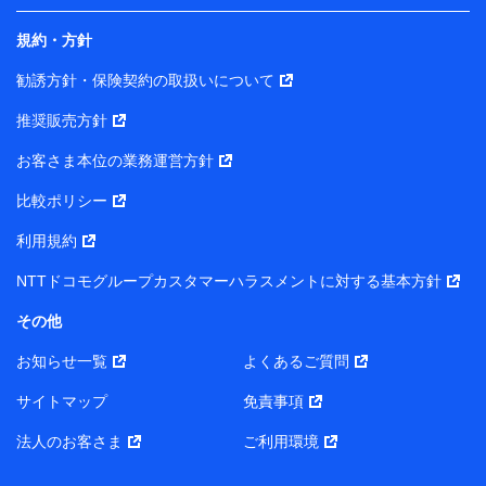
規約・方針
当社は株式会社NTTドコモ・フィナンシャルグループ
との間で、以下のとおり個人データを共同利用しま
勧誘方針・保険契約の取扱いについて
す。
推奨販売方針
【共同して利用される利用データの項目】
当社または株式会社NTTドコモ・フィナンシャルグルー
お客さま本位の業務運営方針
プがサービス提供等を通じて取得した、以下の情報など
比較ポリシー
の個人データ
基本情報
利用規約
氏名、電話番号、メールアドレス、お客さまの識別子、属
NTTドコモグループカスタマーハラスメントに対する基本方針
性、連絡先、dポイントサービスのご利用に関する情報。例
として、dポイントカード番号、性別、年齢、家族構成、住
その他
所、dポイント残高、dポイント利用履歴などが含まれます。
利用情報
お知らせ一覧
よくあるご質問
当社または株式会社NTTドコモ・フィナンシャルグループが
提供する各種サービスなどのご契約・ご利用などに関する情
サイトマップ
免責事項
報。例として、当社または株式会社NTTドコモ・フィナンシ
ャルグループが提供する各種サービスのご契約状態・ご利用
法人のお客さま
ご利用環境
履歴インターネット利用時の行動に関する情報、アプリケー
ション利用時の行動に関する情報、購入されたサービスや商