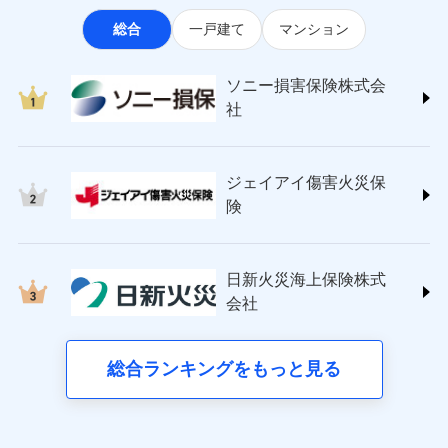
なります。
適用される割引
指定工務店割引
ソニー損害保険株式会社
見積もりや保険会社とのご契約に先立ち、当社が提供する
ポートが受けられます。
※3クレジットカード会社の分割払い
総合
一戸建て
マンション
(https://www.sonysonpo.co.jp/)
建築年割引（地震保険）
ドコモスマート保険ナビの利用規約と個人情報の取扱いに
募集文書番号
が可能なことがあります。詳しくは各
損害保険ジャパン株式会社 (https://www.sompo-
同意いただく必要があります。詳細について、以下をご確
クレジットカード会社にご確認くださ
その他条件
japan.co.jp/)
指定工務店特約
※5
い。
認ください。
ソニー損害保険株式会
ジェイアイ傷害火災保険株式会社で
ＳＯＭＰＯダイレクト損害保険株式会社
社
ドコモスマート保険ナビサービス利用規約
お見積もり
(https://www.sompo-direct.co.jp/)
すまいのサポート24
募集文書番号
東京海上日動火災保険株式会社で
当社による個人情報の取扱いについて（プライバシー
チューリッヒ保険会社 (https://www.zurich.co.jp/)
リフォーム相談サービス
付帯サービス
お見積もり
ポリシー）
ジェイアイ傷害火災保険株式会社の
東京海上日動火災保険株式会社
長期優良住宅の維持保全サポートサー
詳細を見る
ジェイアイ傷害火災保
(https://www.tokiomarine-nichido.co.jp/)
ビス
東京海上日動火災保険株式会社の
ドコモスマート保険ナビ編集部の評価
日新火災海上保険株式会社
険
詳細を見る
(https://www.nisshinfire.co.jp/)
備考
スリムプランに該当する補償内容です
見積もりや保険会社とのご契約に先立ち、当社が提供する
ペット＆ファミリー損害保険株式会社
すまいのリスクを６つに整理し、補償内容をシンプ
ドコモスマート保険ナビの利用規約と個人情報の取扱いに
ドコモスマート保険ナビ編集部の評価
(https://www.petfamilyins.co.jp/)
クレジットカード
ルにして、わかりやすいのが特徴です。
見積もりや保険会社とのご契約に先立ち、当社が提供する
同意いただく必要があります。詳細について、以下をご確
日新火災海上保険株式
三井住友海上火災保険株式会社 (https://www.ms-
コンビニ払い
ドコモスマート保険ナビの利用規約と個人情報の取扱いに
認ください。
会社
すまいやライフスタイルに応じた契約プランを選べ
チューリッヒのネット火災保険は
ダイレクト型でネッ
ins.com/)
同意いただく必要があります。詳細について、以下をご確
払込方法
口座振替
ます。
ドコモスマート保険ナビサービス利用規約
三井ダイレクト損害保険株式会社
ト完結のお手続き・リーズナブルな保険料
に加え、
火
認ください。
銀行振込
当社による個人情報の取扱いについて（プライバシー
建物が全焼・全壊時（延床面積に対する損害の割合
(https://www.mitsui-direct.co.jp/)
災に対する補償に加え、すべてのプランに盗難等がつ
総合ランキングをもっと見る
d払い
ドコモスマート保険ナビサービス利用規約
ポリシー）
が80％以上）には、建物保険金額を全額お支払いし
いており、
社会問題などを考慮された幅広い補償が特
当社による個人情報の取扱いについて（プライバシー
■生命保険
てくれます。
長です。
失火見舞金など付帯される費用保険金も多
一括払
ポリシー）
アクサ生命保険株式会社
※
家族Eye（親族連絡先制度）
がご利用できます。
く、ダイレクトでありながら充実した補償が魅力で
支払方法
年払い