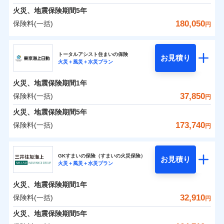
免責金額（自己負
料に対して、通常のdポイントとは別に1%相当のd
免責金額なし
募集文書番号
※1
水災
盗難
険金
失火見舞費用
担額）
火災、地震保険期間
5年
※3
※1破損・汚損の免責額5万円
ドコモスマート保険ナビ編集部の評価
ポイントが上乗せして進呈されるため、「d払い」
水濡れ
見積もりや保険会社とのご契約に先立ち、当社が提供する
※1水災料率は最低リスク区分を適用
火災 1年
水道管修理費用
地震 1年
※2水まわりトラブル、カギ開け対
騒擾（じょう）
※4
180,050
保険料(一括)
円
や「dカード」でお支払いの場合は最大2%のdポイ
ドコモスマート保険ナビの利用規約と個人情報の取扱いに
※2水ぬれ、破損、汚損等は自己負担
外部からの落下・
イチオシ
破損・汚損
02
応、ガラス破損の場合に60分までの
臨時費用
POINT
地震火災費用
※5
同意いただく必要があります。詳細について、以下をご確
補償内容
ントがたまります。また「d払い」であれば、ポイ
飛来・衝突
額5万円
修理費だけでなく、修理と密接に関わる費用も損害
ＳＯＭＰＯダイレクト損害保険株式会社
簡易作業無料でご提供いたします。弊
損害防止費用
0
13,000
7,580
建物
円
円
円
認ください。
※3事故時諸費用（火災・風水災等限
ントで保険料を支払うこともできます。
社提携業者にて24時間365日受付。受
ランキングをもっと見る
保険金としてまとめてお支払いしてくれます。
ソニー損保の新ネット火災保険は、補償の組合せが自
その他付帯される
トータルアシスト住まいの保険
残存物取片づけ費用
付帯される費用の
お見積り
定）特約セットありも選択可能
修理付帯費用
付後、専門業者が対応に向かいます。
説明事項
ドコモスマート保険ナビサービス利用規約
火災＋風災＋水災プラン
3つの基本プランからご自身にぴったりの補償をお
説明事項
費用の補償
ＳＯＭＰＯダイレクト損害保険株式会社のおすす
由だから、必要な補償に絞って選べます。
補償
全国の損害サービス拠点が一日でも早く保険金をお
※4修理費として保険金をお支払いし
失火見舞費用
免責金額（自己負
ガラス破損の対応時間は9時～20時と
ドコモスマート保険ナビ編集部の評価
免責金額なし
当社による個人情報の取扱いについて（プライバシー
0
6,360
2,530
めポイント
選びいただけます。さらに、自分好みにオプション
家財
ます。
円
円
円
しかも「地震上乗せ特約（全半損時のみ）」で、地震
届けできるよう万全の損害サービス体制で手厚く支
担額）
なります。
水道管修理費用
火災、地震保険期間
1年
ポリシー）
※5セットありも選択可能
インターネット割引
を追加・削除することで、補償内容を自由にカスタ
※3クレジットカード会社の分割払い
の被害にも火災保険の保険金額に対して最大100％で備
援が受けられます。
地震火災費用
保険料（一括）内訳
37,850
保険料(一括)
※6保険金額×5％、300万円限度
01
POINT
円
が可能なことがあります。詳しくは各
適用される割引
指定工務店割引
登記物件の火災保険をお申込みの方におすすめ！登記
マイズしていただけます。ニーズに合わせたパック
臨時費用
えられます（一部損は対象外）。
「メディカルアシスト」「介護アシスト」など豊富
※7一括払、長期一括払のみ
クレジットカード会社にご確認くださ
建築年割引（地震保険）
火災、地震保険期間
5年
情報の自動照合によるリアルタイム契約を実現！書類
単位での補償設計のため、どの補償が必要か不安な
損害防止費用
適用される割引
建築年割引
補償内容
な付帯サービスでお客様の日々の生活も充実したサ
い。
火災 1年
地震 1年
の提出と保険会社審査にお時間をいただきません！
人にも補償項目が選びやすいです。
173,740
保険料(一括)
補償内容
残存物取片づけ費用
付帯される費用保
円
ポートが受けられます。
その他条件
指定工務店特約
※6
補償の範囲
？
付帯サービス
険金
03
住まいの緊急かけつけサービス
POINT
失火見舞費用
日新火災が提供する安心と信頼の事故対応で、万が
募集文書番号
募集文書番号
東京海上日動火災保険株式会社
イチオシ
02
免責金額（自己負
POINT
0
15,600
7,580
建物
円
円
円
水道管修理費用
一の場合も迅速に対応します。お客さまからの事故
免責金額なし
※2
※1
すまいのサポート24
担額）
GKすまいの保険（すまいの火災保険）
免責金額（自己負
クレジットカード
お見積り
地震火災費用
免責金額なし
のご連絡の受付や事故相談などを、夜間・休日を問
※1
火災＋風災＋水災プラン
東京海上日動火災保険株式会社のおすすめポイン
担額）
お客様ご自身により、ウェブサイトでお手続きを完
リフォーム相談サービス
コンビニ払い
火災
風災・雹（ひょ
付帯サービス
わず、24時間・365日対応しています。
払込方法
0
9,600
臨時費用
2,530
ト
家財
円
了された場合、10％のインターネット割引が適用！
落雷
長期優良住宅の維持保全サポートサー
円
う）災、雪災
円
ジェイアイ傷害火災保険株式会社で
口座振替
適用される割引
建築年割引
火災、地震保険期間
1年
東京海上日動火災保険株式会社で
破裂・爆発
ビス
臨時費用
損害防止費用
（地震保険を除きます。）
お見積もり
正式名称は、すまいの保険です。本保険は、日新火災を引受保険会社
銀行振込
お見積もり
保険料（一括）内訳
32,910
保険料(一括)
01
POINT
円
損害防止費用
とし、取扱代理店であるドコモと共同募集代理店である株式会社ドコ
残存物取片づけ費用
付帯される費用保
減らしたコストをお客さまに還元
付帯サービス
水まわり・カギのトラブルサポート
ドコモスマート保険ナビ編集部の評価
水災
盗難
ベーシックプラン(水災あり)に該当す
モ・インシュアランス（以下、ドコモ・インシュアランス）が提供す
険金
ジェイアイ傷害火災保険株式会社の
残存物取片づけ費用
火災、地震保険期間
5年
失火見舞費用
付帯される費用保
備考
一括払
水濡れ
東京海上日動火災保険株式会社の
ドコモスマート保険ナビ編集部の評価
自分に必要な補償を選べる、だから保険料にムダが
る補償内容です
るものです。
※1
険金