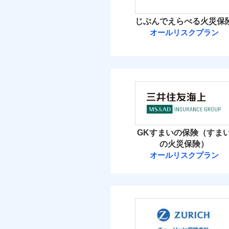
イチオシ
02
POINT
火災 1
じぶんでえらべる火災保
ソニー損保の新ネット火
オールリスクプラン
16
しかも「地震上乗せ特約
建物
れます（一部損は対象外
ＳＯＭＰＯダイ
8
家財
ＳＯＭＰＯダイレク
補償の範
03
POINT
保険料（
01
POINT
イチオシ
02
POINT
火災 1
火災
GKすまいの保険（すま
落雷
お客様ご自身により、
の火災保険）
破裂・爆発
24
保険を除きます。）
建物
オールリスクプラン
三井住友海上火
減らしたコストをお客
盗難
自分に必要な補償を選
水濡れ
8
家財
騒擾（じょう）
三井住友海上火災保
地震保険もセットOK
外部からの落下・
「iehoいえほ」（
保険料（
01
POINT