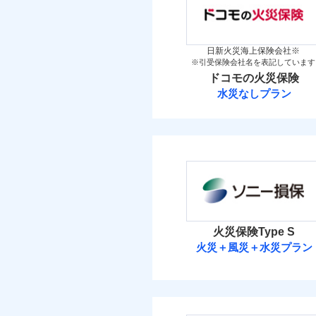
「iehoいえほ」（
（5
その他条件
地震
保険料（
万一ご自宅が被害にあわ
01
新築
POINT
備考
築5
コンビニ払いの払込票を
見積もりや保険会社とのご契
イチオシ
02
その他条件
住ま
POINT
築10
暮ら
必要があります。詳細につい
付帯サービス
火災 1
日新火災海上保険会社※
築15
ビス
補償の範
03
POINT
※引受保険会社名を表記しています
ドコモスマート保険ナビ
お客さまのニーズ・ご
WE
ドコモの火災保険
後か
当社による個人情報の取
20
建物
もしものとき、“時価
備考
水災なしプラン
が決
家具や電化製品等の家
払込方法
みと
払込方法
ドコモの火災保
火災
落雷
6
ネットに加え、お電話
家財
破裂・爆発
※
ドコモの火災保険
の
当
免責金額（自己負担
払込方法
免責
見積もりや保険会社とのご契
盗難
額）
保険料（
01
POINT
補償の範
03
POINT
水濡れ
必要があります。詳細につい
イチオシ
02
POINT
騒擾（じょう）
ドコモスマート保険ナビ
外部からの落下・
火災 1
当社による個人情報の取
火災、自然災害、盗難
火災保険Type S
火災
付帯される費用保険
火災＋風災＋水災プラン
水まわりトラブル、カ
落雷
11
建物
金
破裂・爆発
補償の対象やお客さま
ソニー損害保険
登記物件の火災保険をお
すまいのリスクを６つ
5
家財
と保険会社審査にお時間
盗難
すまいやライフスタイ
ソニー損害保険株式
水濡れ