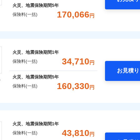
火災、地震保険期間
5年
170,066
保険料(一括)
円
株式会社
会社のおすすめポイント
火災、地震保険期間
1年
一括）内訳
34,710
保険料(一括)
円
お見積り
年
地震 1年
火災 5年
火災、地震保険期間
5年
型
160,330
保険料(一括)
円
,955
7,580
77,9
建物
円
円
火災保険株式会社
,313
2,530
44,7
家財
円
円
保険株式会社のおすすめポイント
火災、地震保険期間
1年
一括）内訳
43,810
保険料(一括)
円