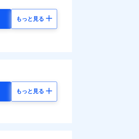
。
まわりトラブル、カギ開け対
ットありも選択可能
ラス破損の場合に60分まで
情報の取扱いに同意いただく
険金額×5％、300万円限度
作業無料でご提供いたしま
もっと見る
括払、長期一括払のみ
社提携業者にて24時間365日
地震 5年
受付後、専門業者が対応に
ます。ガラス破損の対応時
50
35,550
円
円
時～20時となります。
レジットカード会社の分割払
能なことがあります。詳し
50
11,850
クレジットカード会社にご
円
円
ださい。
調べ）
括払
情報の取扱いに同意いただく
払い
払い
もっと見る
地震 5年
ット申込
送
70
35,550
円
円
面
ム契約を実現！書類の提出
です。
4/01
00
11,850
円
円