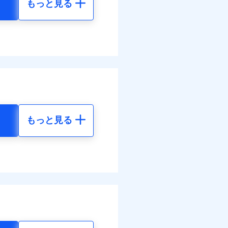
もっと見る
地震 5年
べます。
38
35,550
して最大100％で備えら
円
円
92
11,850
円
円
もっと見る
地震 5年
ネット割引が適用！（地震
50
35,550
円
円
50
11,850
円
円