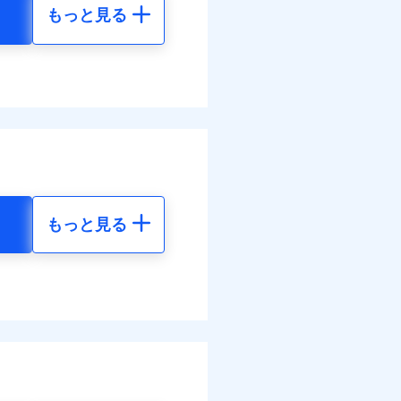
もっと見る
地震 5年
30
35,550
円
円
30
11,850
円
円
調べ）
もっと見る
地震 5年
00
35,550
円
円
全額お支払いいたしま
50
11,850
円
円
サービスがご利用いただ