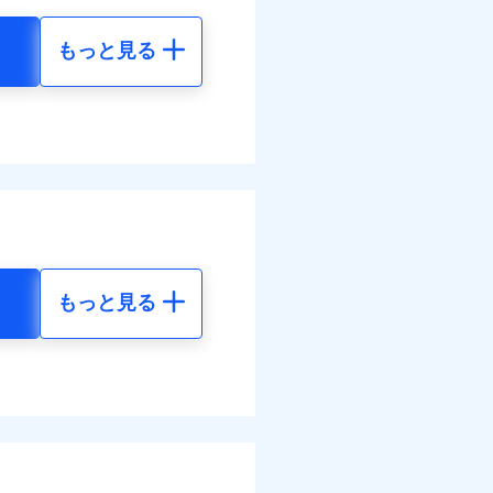
払い
わせたパック単位での補
災料率は最低リスク区分を適
払い
もっと見る
損・汚損の取扱いはなし
地震 5年
客さまからの事故のご連
道管修理費用の取扱いはなし
ット申込
ンビニ払の払込票をスマート
べます。
送
括払
アプリで支払うことができ
02
35,550
して最大100％で備えら
円
円
面
モと共同募集代理店である株
払い
部契約のみ
払い
1/01
88
11,850
円
円
ット申込
害割合が30%未満の場合は定
括払
送
水災料率は最も水災リスク
払い
面
水災等地を適用
選べます。
払い
損・汚損、物体の落下・飛来
もっと見る
0/01
擾、水濡れのみ自己負担額5万
られます。
地震 5年
体の落下・飛来等/騒擾、水
ット申込
ネット割引が適用！（地震
建物のみ自己負担あり）
災料率は最低リスク区分を適
送
00
35,550
道管修理費用の取扱いはなし
円
円
面
括払・年払のみ、コンビニ・
ぬれ、破損、汚損等は自己負
ー（番号通知方式）
万円
8/01
00
11,850
円
円
故時諸費用（火災・風水災等
特約セットありも選択可能
理費として保険金をお支払い
損・汚損の免責額5万円