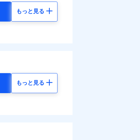
もっと見る
調べ）
地震 5年
40
35,550
円
円
括払
払い
払い
00
11,850
円
円
ット申込
送
括払
面
払い
もっと見る
払い
地震 5年
0/01
各種割引も充実していま
ット申込
71
35,550
円
円
災料率は最低リスク区分を適
送
※5
別に1%相当のdポイント
面
危険（盗難を除く）および破
のdポイントがたまりま
75
11,850
円
円
おいて、自己負担額5万円
0/01
括払
好みにオプションを追